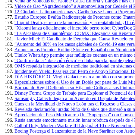
Venta de Monedas del Ajolote Causa Euforia y Largas Filas en
Video de Oso “Agradeciendo” a Automovilista por Cederle el 
12 Ciudades Latinoamericanas y Caribeñas se Unen a Programa
Estudio Europeo Evalúa Radioterapia de Protones como Tratam
“Liquid Death, el reto de la innovación y la rentabilidad: ¿Un 
“Xiaomi lanza oficialmente el increíble perro robot CyberDog 
“La Alcaldesa de Cuauhtémoc, CDMX: Elegancia sin Repetir A
“Javier Milei: El Candidato de Derecha que Causa Revuelo en
“Aumento del 80% en los casos globales de Covid-19 este verano
Anuncian los Premios Rolling Stone en Español con Nominacio
Título: WhatsApp permite usar múltiples cuentas en un mismo 
“Confirmada la ‘ubicación épica’ en Italia para la posible pel
OMS respalda integración de medicina tradicional en sistemas d
Incidente en Vuelo: Pasajera con Perro de Apoyo Emocional D
DÍA HISTÓRICO: Virgin Galactic marca un hito con su primer v
Especulaciones sobre el Uso de un Doble por parte de Luis Mig
Bárbara de Regil Defiende a su Hija ante Críticas a sus Pintur
Disney Forma Grupo de Trabajo para Explorar el Potencial de l
Samsung y Caltech llegan a un Acuerdo en Disputa de Patente
Caos en la Movilidad de Nuevo León tras el Regreso a Clases 
Revelada declaración jurada: Niño de 6 años que disparó a su m
Apreciación del Peso Mexicano: ¿Un “Superpeso” con Consec
Rusia anuncia emocionante misión lunar robótica después de 4
Call of Duty: Modern Warfare III Llegará el 10 de Noviembre,
Boeing Posterga el Lanzamiento de la Nave Starliner con Astr