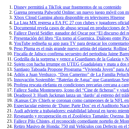
Disney permitirá a TikTok usar fragmentos de su contenido
Garena presenta Palworld Online: un nuevo juego móvil con m
Xbox Cloud Gaming ahora disponible en televisores Hisense
La Liga MX regresa a EA FC 27 con clubes y jugadores oficial
Documental revela casos de abuso sexual en producciones de N
Fallece David Seidler, ganador del Oscar por “El discurso del
Presentación del libro “En torno al Guernica. Diálogo entre P
YouTube rediseña su app para TV para destacar los comentarios 
Peso Pluma es el más grande nuevo artista del planeta: Rolling
Fiscalía de Jalisco confirma secuestro del periodista Jaime Barr
Godzilla da la sorpresa y vence a Guardianes de la Galaxia y 
Sujeto con hacha irrumpe en UTEG Guadalajara y mata a dos 
Santiago Taboada Propone Programa “Vivienda Joven” para 
Adiós a Juan Verduzco, “Don Camerino” de La Familia Peluche
Innovación Sostenible: “Baterías de Agua” que Garantizan Seg
Profepa rescata elefanta en condiciones precarias cercana a carr
Fallece Sasha Montenegro, ícono del “Cine de ficheras” y viuda
Deadpool 3: Hugh Jackman lanza un ‘dardo’ al estreno del trái
¡Kansas City Chiefs se coronan como campeones de la NFL en 
Espectacular estreno de ‘Dune: Parte Dos’ en el Auditorio Nac
Audi advierte a trabajadores: estabilidad laboral en juego mientr
Resguardo y recuperación en el Zoológico Tamatán: Osezna, linc
Fallece Pilo Chistes, el reconocido comediante norteño de Mon
Retiro Masivo de Honda: 750 mil Vehículos con Defecto en el 