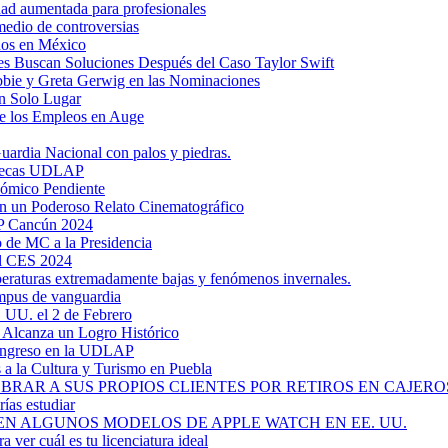
dad aumentada para profesionales
medio de controversias
dos en México
s Buscan Soluciones Después del Caso Taylor Swift
bbie y Greta Gerwig en las Nominaciones
n Solo Lugar
e los Empleos en Auge
uardia Nacional con palos y piedras.
ztecas UDLAP
nómico Pendiente
en un Poderoso Relato Cinematográfico
AP Cancún 2024
 de MC a la Presidencia
el CES 2024
mperaturas extremadamente bajas y fenómenos invernales.
mpus de vanguardia
. UU. el 2 de Febrero
y Alcanza un Logro Histórico
 Ingreso en la UDLAP
a la Cultura y Turismo en Puebla
RAR A SUS PROPIOS CLIENTES POR RETIROS EN CAJEROS
ías estudiar
EN ALGUNOS MODELOS DE APPLE WATCH EN EE. UU.
a ver cuál es tu licenciatura ideal