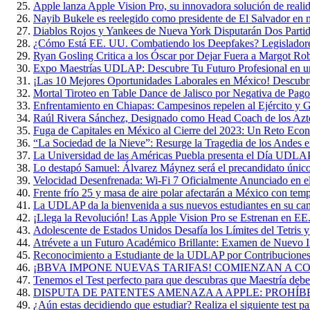
Apple lanza Apple Vision Pro, su innovadora solución de reali
Nayib Bukele es reelegido como presidente de El Salvador en 
Diablos Rojos y Yankees de Nueva York Disputarán Dos Parti
¿Cómo Está EE. UU. Combatiendo los Deepfakes? Legisladore
Ryan Gosling Critica a los Óscar por Dejar Fuera a Margot Ro
Expo Maestrías UDLAP: Descubre Tu Futuro Profesional en u
¡Las 10 Mejores Oportunidades Laborales en México! Descubr
Mortal Tiroteo en Table Dance de Jalisco por Negativa de Pago
Enfrentamiento en Chiapas: Campesinos repelen al Ejército y G
Raúl Rivera Sánchez, Designado como Head Coach de los A
Fuga de Capitales en México al Cierre del 2023: Un Reto Eco
“La Sociedad de la Nieve”: Resurge la Tragedia de los Andes 
La Universidad de las Américas Puebla presenta el Día UDL
Lo destapó Samuel: Álvarez Máynez será el precandidato único
Velocidad Desenfrenada: Wi-Fi 7 Oficialmente Anunciado en 
Frente frío 25 y masa de aire polar afectarán a México con te
La UDLAP da la bienvenida a sus nuevos estudiantes en su ca
¡Llega la Revolución! Las Apple Vision Pro se Estrenan en EE
Adolescente de Estados Unidos Desafía los Límites del Tetris 
Atrévete a un Futuro Académico Brillante: Examen de Nuevo
Reconocimiento a Estudiante de la UDLAP por Contribuciones 
¡BBVA IMPONE NUEVAS TARIFAS! COMIENZAN A COB
Tenemos el Test perfecto para que descubras que Maestría deber
DISPUTA DE PATENTES AMENAZA A APPLE: PROHÍB
¿Aún estas decidiendo que estudiar? Realiza el siguiente test par