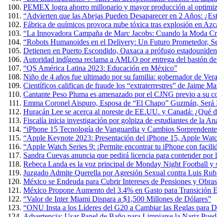
PEMEX logra ahorro millonario y mayor producción al optimiza
“Advierten que las Abejas Pueden Desaparecer en 2 Años: ¿Es
Fábrica de químicos provoca nube tóxica tras explosión en Azc
“La Innovadora Campaña de Marc Jacobs: Cuando la Moda Cre
“Robots Humanoides en el Delivery: Un Futuro Prometedor, 
Detienen en Puerto Escondido, Oaxaca a prófugo estadouniden
Autoridad indígena reclama a AMLO por entrega del bastón 
“QS América Latina 2023: Educación en México”
Niño de 4 años fue ultimado por su familia: gobernador de Ver
Científicos califican de fraude los “extraterrestres” de Jaime 
Cantante Peso Pluma es amenazado por el CJNG previo a su co
Emma Coronel Aispuro, Esposa de “El Chapo” Guzmán, Será L
Huracán Lee se acerca al noreste de EE.UU. y Canadá: ¿Qué d
Fiscalía inicia investigación por golpiza de estudiantes de la 
“iPhone 15 Tecnología de Vanguardia y Cambios Sorprendente
“Apple Keynote 2023: Presentación del iPhone 15, Apple Wat
“Apple Watch Series 9: ¡Permite encontrar tu iPhone con facili
Sandra Cuevas anuncia que pedirá licencia para contender por
Rebeca Landa es la voz principal de Monday Night Football y
Juzgado Admite Querella por Agresión Sexual contra Luis Rub
México se Endeuda para Cubrir Intereses de Pensiones y Obras
México Propone Aumento del 3.4% en Gasto para Transición E
“Valor de Inter Miami Dispara a $1,500 Millones de Dólares”
“ONU Insta a los Líderes del G20 a Cambiar las Reglas para D
Advertencia: Usar Papel de Baño para Limpiarse la Nariz Puede