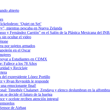
undo abierto
es
ickelodeon: ‘Quiet on Set’
 rey”, mientras pescaba en Nueva Zelanda
icasso y Fernández Carrión” en el Salón de la Plástica Mexicana del I
sin ocultar el video
 Stone
era por sujetos armados
Napoleón en el Oscar
mujeres
Apoyar a Estudiantes en CDMX
: Fallece a los 78 Años
uridad y Reciclaje
etera
 del expresidente López Portillo
ler y Ryan Reynolds le responde
una emocionante final!
ional: Timothée Chalamet, Zendaya y elenco deslumbran en la alfombra 
as se decide el futuro de la huelga
e y ocelote reciben atención integral
temorelos
Sensor de Airbag