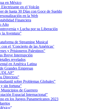
Agua en México
Electrizante en el Volcán
er de hasta 30 Días con Goce de Sueldo
ersonalización en la Web
tabilidad Financiera
mo Año
Controversia y Lucha por su Liberación
 la Aventura”
lataforma de Streaming Musical
on el ‘Concierto de las Américas’
nes y Prisioneros Palestinos”
as Breve Interrupción
detalles revelados
ental en América Latina
 de Grandes Empresas
de UDLAP”
su Directora”
iantil sobre Problemas Globales”
 y sin fortuna”
 Municipios de Guerrero
tación Espacial Internacional”
ino en los Juegos Panamericanos 2023
uertos
 México”