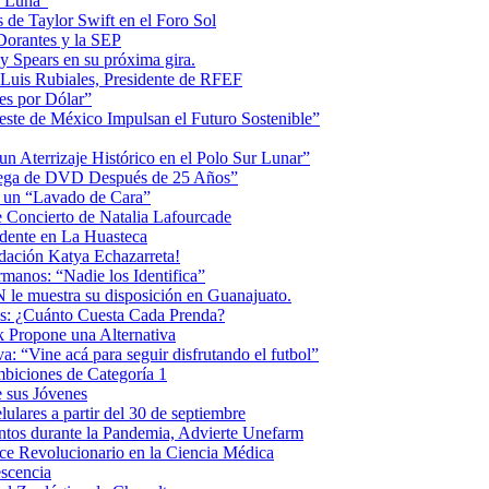
la Luna”
 de Taylor Swift en el Foro Sol
 Dorantes y la SEP
ey Spears en su próxima gira.
Luis Rubiales, Presidente de RFEF
es por Dólar”
ste de México Impulsan el Futuro Sostenible”
n Aterrizaje Histórico en el Polo Sur Lunar”
ntrega de DVD Después de 25 Años”
o un “Lavado de Cara”
 Concierto de Natalia Lafourcade
idente en La Huasteca
dación Katya Echazarreta!
anos: “Nadie los Identifica”
 le muestra su disposición en Guanajuato.
os: ¿Cuánto Cuesta Cada Prenda?
k Propone una Alternativa
: “Vine acá para seguir disfrutando el futbol”
biciones de Categoría 1
 sus Jóvenes
ulares a partir del 30 de septiembre
ntos durante la Pandemia, Advierte Unefarm
ce Revolucionario en la Ciencia Médica
scencia