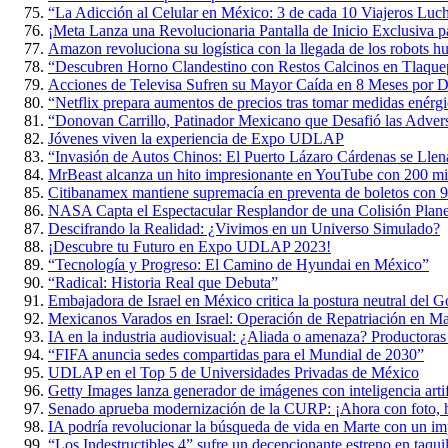
“La Adicción al Celular en México: 3 de cada 10 Viajeros Luch
¡Meta Lanza una Revolucionaria Pantalla de Inicio Exclusiva p
Amazon revoluciona su logística con la llegada de los robots 
“Descubren Horno Clandestino con Restos Calcinos en Tlaque
Acciones de Televisa Sufren su Mayor Caída en 8 Meses por D
“Netflix prepara aumentos de precios tras tomar medidas enérgi
“Donovan Carrillo, Patinador Mexicano que Desafió las Adversi
Jóvenes viven la experiencia de Expo UDLAP
“Invasión de Autos Chinos: El Puerto Lázaro Cárdenas se Lle
MrBeast alcanza un hito impresionante en YouTube con 200 mil
Citibanamex mantiene supremacía en preventa de boletos con 9
NASA Capta el Espectacular Resplandor de una Colisión Planet
Descifrando la Realidad: ¿Vivimos en un Universo Simulado?
¡Descubre tu Futuro en Expo UDLAP 2023!
“Tecnología y Progreso: El Camino de Hyundai en México”
“Radical: Historia Real que Debuta”
Embajadora de Israel en México critica la postura neutral del 
Mexicanos Varados en Israel: Operación de Repatriación en M
IA en la industria audiovisual: ¿Aliada o amenaza? Productoras
“FIFA anuncia sedes compartidas para el Mundial de 2030”
UDLAP en el Top 5 de Universidades Privadas de México
Getty Images lanza generador de imágenes con inteligencia artif
Senado aprueba modernización de la CURP: ¡Ahora con foto, h
IA podría revolucionar la búsqueda de vida en Marte con un im
“Los Indestructibles 4” sufre un decepcionante estreno en taquil