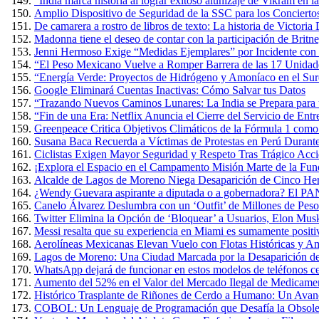
“India marca historia al lograr exitoso alunizaje de Vikram en 
Amplio Dispositivo de Seguridad de la SSC para los Conciertos
De camarera a rostro de libros de texto: La historia de Victoria
Madonna tiene el deseo de contar con la participación de Britn
Jenni Hermoso Exige “Medidas Ejemplares” por Incidente con 
“El Peso Mexicano Vuelve a Romper Barrera de las 17 Unidad
“Energía Verde: Proyectos de Hidrógeno y Amoníaco en el Sure
Google Eliminará Cuentas Inactivas: Cómo Salvar tus Datos
“Trazando Nuevos Caminos Lunares: La India se Prepara para u
“Fin de una Era: Netflix Anuncia el Cierre del Servicio de E
Greenpeace Critica Objetivos Climáticos de la Fórmula 1 com
Susana Baca Recuerda a Víctimas de Protestas en Perú Durante
Ciclistas Exigen Mayor Seguridad y Respeto Tras Trágico Acc
¡Explora el Espacio en el Campamento Misión Marte de la Fun
Alcalde de Lagos de Moreno Niega Desaparición de Cinco Herm
¿Wendy Guevara aspirante a diputada o a gobernadora? El PAN
Canelo Álvarez Deslumbra con un ‘Outfit’ de Millones de Pes
Twitter Elimina la Opción de ‘Bloquear’ a Usuarios, Elon Mus
Messi resalta que su experiencia en Miami es sumamente positiva
Aerolíneas Mexicanas Elevan Vuelo con Flotas Históricas y Am
Lagos de Moreno: Una Ciudad Marcada por la Desaparición de
WhatsApp dejará de funcionar en estos modelos de teléfonos cel
Aumento del 52% en el Valor del Mercado Ilegal de Medicame
Histórico Trasplante de Riñones de Cerdo a Humano: Un Avan
COBOL: Un Lenguaje de Programación que Desafía la Obsole