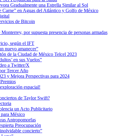
ra Gradualmente una Estrella Similar al Sol
me Carne” en Aguas del Atlántico y Golfo de México
gital
ervicios de Bitcoin
 Monterrey, por supuesta presencia de personas armadas
vicio, según el IFT
 un nuevo amanecer”
ratón de la Ciudad de México Telcel 2023
ultos’ en sus Vuelos”
deo a Twitter/X
 por Tercer Año
023 y Mejora Perspectivas para 2024
 Premios
exploración espacial!
nciertos de Taylor Swift?
ctoria
encia un Acto Publicitario
o para México
uras Antropomorfas
espierta Preocupación
inolvidable concierto”