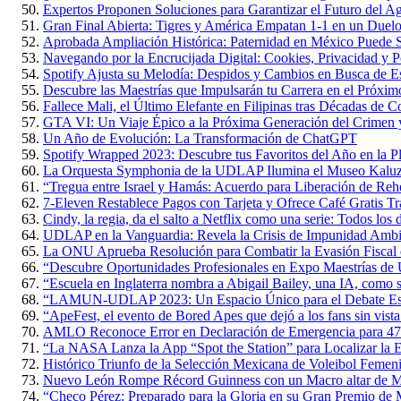
Expertos Proponen Soluciones para Garantizar el Futuro del 
Gran Final Abierta: Tigres y América Empatan 1-1 en un Duelo 
Aprobada Ampliación Histórica: Paternidad en México Puede S
Navegando por la Encrucijada Digital: Cookies, Privacidad y P
Spotify Ajusta su Melodía: Despidos y Cambios en Busca de Es
Descubre las Maestrías que Impulsarán tu Carrera en el Próxi
Fallece Mali, el Último Elefante en Filipinas tras Décadas de 
GTA VI: Un Viaje Épico a la Próxima Generación del Crimen y
Un Año de Evolución: La Transformación de ChatGPT
Spotify Wrapped 2023: Descubre tus Favoritos del Año en la P
La Orquesta Symphonia de la UDLAP Ilumina el Museo Kaluz c
“Tregua entre Israel y Hamás: Acuerdo para Liberación de Rehe
7-Eleven Restablece Pagos con Tarjeta y Ofrece Café Gratis Tr
Cindy, la regia, da el salto a Netflix como una serie: Todos los 
UDLAP en la Vanguardia: Revela la Crisis de Impunidad Ambi
La ONU Aprueba Resolución para Combatir la Evasión Fiscal
“Descubre Oportunidades Profesionales en Expo Maestrías 
“Escuela en Inglaterra nombra a Abigail Bailey, una IA, como 
“LAMUN-UDLAP 2023: Un Espacio Único para el Debate Estud
“ApeFest, el evento de Bored Apes que dejó a los fans sin vista
AMLO Reconoce Error en Declaración de Emergencia para 47
“La NASA Lanza la App “Spot the Station” para Localizar la Es
Histórico Triunfo de la Selección Mexicana de Voleibol Femen
Nuevo León Rompe Récord Guinness con un Macro altar de M
“Checo Pérez: Preparado para la Gloria en su Gran Premio de