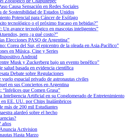
 el Zoológico de Chapultepec
Paso Causa Sensación en Redes Sociales
 de Sostenibilidad de Estados Unidos
iento Potencial para Cáncer de Esófago
éxito tecnológico o el próximo fracaso en bebidas?”
2: Un avance tecnológico en mascotas inteligentes”
tuendos, pero ¿a qué costo?”
 las Elecciones PASO de Argentina”
: Corea del Sur, el epicentro de la oleada en Asia-Pacífico”
nes en Música, Cine y Series
dispositivo Android
ea entre Musk y Zuckerberg bajo un evento benéfico”
e salud basada en evidencia científica
esata Debate sobre Regulaciones
uelo espacial privado de astronautas civiles
uel en sus Conciertos en Argentina
as: “Infelices que Comen Grasa”
a Inteligencia Artificial en su Conglomerado de Entretenimiento
s en EE. UU. por Chips Inalámbricos
de más de 200 mil Estudiantes
aestra alardeó sobre el hecho
uencias?
7 años
 Anuncia Activision
onautas Hasta Marzo