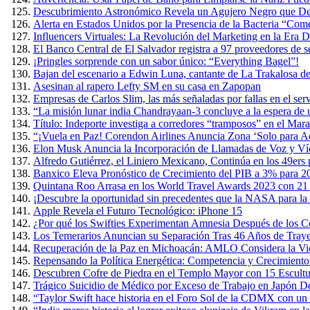
Descubrimiento Astronómico Revela un Agujero Negro que Devo
Alerta en Estados Unidos por la Presencia de la Bacteria “Co
Influencers Virtuales: La Revolución del Marketing en la Era Di
El Banco Central de El Salvador registra a 97 proveedores de s
¡Pringles sorprende con un sabor único: “Everything Bagel”!
Bajan del escenario a Edwin Luna, cantante de La Trakalosa de
Asesinan al rapero Lefty SM en su casa en Zapopan
Empresas de Carlos Slim, las más señaladas por fallas en el ser
“La misión lunar india Chandrayaan-3 concluye a la espera de
Título: Indeporte investiga a corredores “tramposos” en el Ma
“¡Vuela en Paz! Corendon Airlines Anuncia Zona ‘Solo para Ad
Elon Musk Anuncia la Incorporación de Llamadas de Voz y Ví
Alfredo Gutiérrez, el Liniero Mexicano, Continúa en los 49ers
Banxico Eleva Pronóstico de Crecimiento del PIB a 3% para 2
Quintana Roo Arrasa en los World Travel Awards 2023 con 21
¡Descubre la oportunidad sin precedentes que la NASA para la 
Apple Revela el Futuro Tecnológico: iPhone 15
¿Por qué los Swifties Experimentan Amnesia Después de los Co
Los Temerarios Anuncian su Separación Tras 46 Años de Traye
Recuperación de la Paz en Michoacán: AMLO Considera la Viol
Repensando la Política Energética: Competencia y Crecimient
Descubren Cofre de Piedra en el Templo Mayor con 15 Escult
Trágico Suicidio de Médico por Exceso de Trabajo en Japón D
“Taylor Swift hace historia en el Foro Sol de la CDMX con un 