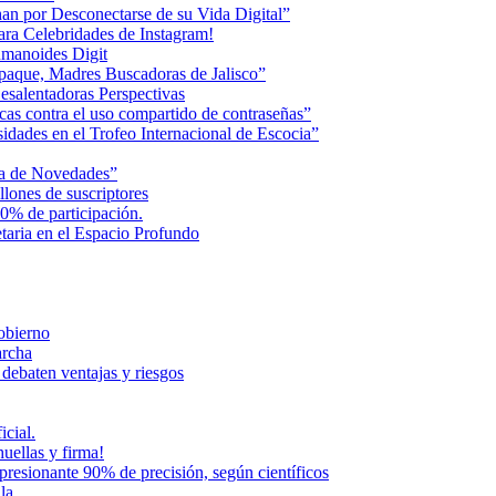
an por Desconectarse de su Vida Digital”
ara Celebridades de Instagram!
humanoides Digit
paque, Madres Buscadoras de Jalisco”
esalentadoras Perspectivas
cas contra el uso compartido de contraseñas”
dades en el Trofeo Internacional de Escocia”
na de Novedades”
lones de suscriptores
0% de participación.
aria en el Espacio Profundo
Gobierno
archa
 debaten ventajas y riesgos
icial.
uellas y firma!
presionante 90% de precisión, según científicos
la