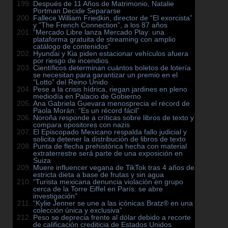
Después de 11 Años de Matrimonio, Natalie
Portman Decide Separarse
Fallece William Friedkin, director de “El exorcista”
y “The French Connection”, a los 87 años
“Mercado Libre lanza Mercado Play: una
plataforma gratuita de streaming con amplio
catálogo de contenidos”
Hyundai y Kia piden estacionar vehículos afuera
por riesgo de incendios
Científicos determinan cuántos boletos de lotería
se necesitan para garantizar un premio en el
“Lotto” del Reino Unido
Pese a la crisis hídrica, riegan jardines en pleno
mediodía en Palacio de Gobierno
Ana Gabriela Guevara menosprecia el récord de
Paola Morán: “Es un récord fácil”
Noroña responde a críticas sobre libros de texto y
compara opositores con nazis
El Episcopado Mexicano respalda fallo judicial y
solicita detener la distribución de libros de texto
Punta de flecha prehistórica hecha con material
extraterrestre será parte de una exposición en
Suiza
Muere influencer vegana de TikTok tras 4 años de
estricta dieta a base de frutas y sin agua
“Turista mexicana denuncia violación en grupo
cerca de la Torre Eiffel en París: se abre
investigación”
“Kylie Jenner se une a las icónicas Bratz® en una
colección única y exclusiva”
Peso se deprecia frente al dólar debido a recorte
de calificación crediticia de Estados Unidos