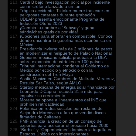
Cardi B bajo investigación policial por incidente
con micrófono lanzado a un fan
Trágico accidente: Tiktoker muere tras caer en
peligrosas cataratas durante grabación
UDLAP presenta emocionante Programa de
Inducción Otoño 2023
¡Cambia tu nombre a “Subway” y gana
sándwiches gratis de por vida!
¡Opciones para ahorrar en combustible! Conoce
dónde encontrar la gasolina más económica en
México
Presidencia invierte más de 2 millones de pesos
en modernizar el helipuerto de Palacio Nacional
Gobierno mexicano solicita pruebas a la DEA
sobre expansión de cárteles en 100 países
Tribunal Internacional condena al Gobierno de
México por ecocidio y etnocidio con la
construcción del Tren Maya
Asalto Masivo en Cumbres de Maltrata, Veracruz,
Resulta Ser Falso, según AMLO
Startup mexicana de energía solar financiada por
Leonardo DiCaprio recauda 31.5 mdd para
impulsar su crecimiento
Morena se opone a lineamientos del INE que
prohíben retroactividad
Polémica en redes sociales por reclamo de
Alejandro Marcovich a fan que vendió discos
firmados de Caifanes
FMF anuncia la creación de un consejo de
expertos para asesorar el proceso hacia 2030
“Barbie” y “Oppenheimer” dominan la taquilla en
Estados Unidos con impresionantes