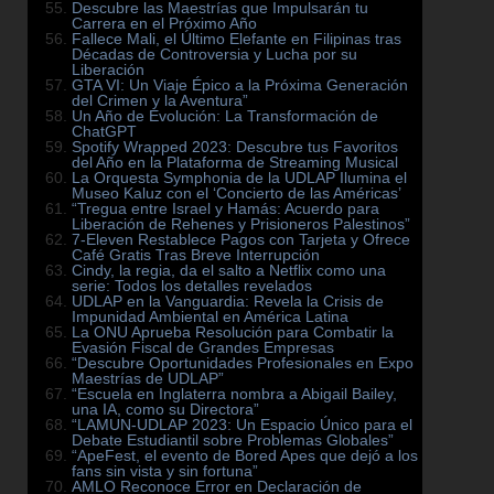
Descubre las Maestrías que Impulsarán tu
Carrera en el Próximo Año
Fallece Mali, el Último Elefante en Filipinas tras
Décadas de Controversia y Lucha por su
Liberación
GTA VI: Un Viaje Épico a la Próxima Generación
del Crimen y la Aventura”
Un Año de Evolución: La Transformación de
ChatGPT
Spotify Wrapped 2023: Descubre tus Favoritos
del Año en la Plataforma de Streaming Musical
La Orquesta Symphonia de la UDLAP Ilumina el
Museo Kaluz con el ‘Concierto de las Américas’
“Tregua entre Israel y Hamás: Acuerdo para
Liberación de Rehenes y Prisioneros Palestinos”
7-Eleven Restablece Pagos con Tarjeta y Ofrece
Café Gratis Tras Breve Interrupción
Cindy, la regia, da el salto a Netflix como una
serie: Todos los detalles revelados
UDLAP en la Vanguardia: Revela la Crisis de
Impunidad Ambiental en América Latina
La ONU Aprueba Resolución para Combatir la
Evasión Fiscal de Grandes Empresas
“Descubre Oportunidades Profesionales en Expo
Maestrías de UDLAP”
“Escuela en Inglaterra nombra a Abigail Bailey,
una IA, como su Directora”
“LAMUN-UDLAP 2023: Un Espacio Único para el
Debate Estudiantil sobre Problemas Globales”
“ApeFest, el evento de Bored Apes que dejó a los
fans sin vista y sin fortuna”
AMLO Reconoce Error en Declaración de