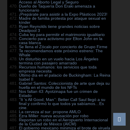
Acceso al Aborto Legal y Seguro
Dueño de Taquería Don Eraki amenaza a
funcionario
¡Prepárate para asistir a la Expo Plásticos 2023!
Madre de familia protesta por ataque sexual en
kínder
Ryan Reynolds tiene grandes noticias sobre
Deadpool 3
Cuba ley para permitir el matrimonio igualitario
Concierto para activismo por Elton John en la
casa blanca
Se llena el Zócalo por concierto de Grupo Firme
Te recomendamos este próximo estreno: The
Whale
Un disturbio en un vuelo hacia Los Ángeles
termina con pasajero amarrado
Recursos humanos: los servicios que toda
empresa necesita
Último día en el palacio de Buckingham: La Reina
Isabel II
Gabriel Santos: Coleccionista de arte que deja su
huella en el mundo de los NFTs
Nos faltan 43: Ayotzinapa fue un crimen de
Estado
‘’It ‘s All Good, Man’’: Better Call Saul llegó a su
final y confirmó lo que todos ya sabíamos…Es
cine.
La cerveza al sur: propone AMLO
Ezra Miller: nueva acusación por robo
Reportan un robo en el Aeropuerto Internacional
de la Ciudad de México (AICM)
El gobierno mexicano minimiza el brote de viruela