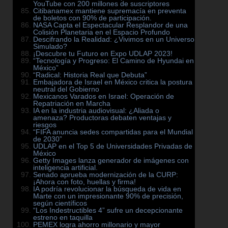
YouTube con 200 millones de suscriptores
Citibanamex mantiene supremacía en preventa
de boletos con 90% de participación.
NASA Capta el Espectacular Resplandor de una
Colisión Planetaria en el Espacio Profundo
Descifrando la Realidad: ¿Vivimos en un Universo
Simulado?
¡Descubre tu Futuro en Expo UDLAP 2023!
“Tecnología y Progreso: El Camino de Hyundai en
México”
“Radical: Historia Real que Debuta”
Embajadora de Israel en México critica la postura
neutral del Gobierno
Mexicanos Varados en Israel: Operación de
Repatriación en Marcha
IA en la industria audiovisual: ¿Aliada o
amenaza? Productoras debaten ventajas y
riesgos
“FIFA anuncia sedes compartidas para el Mundial
de 2030”
UDLAP en el Top 5 de Universidades Privadas de
México
Getty Images lanza generador de imágenes con
inteligencia artificial.
Senado aprueba modernización de la CURP:
¡Ahora con foto, huellas y firma!
IA podría revolucionar la búsqueda de vida en
Marte con un impresionante 90% de precisión,
según científicos
“Los Indestructibles 4” sufre un decepcionante
estreno en taquilla
PEMEX logra ahorro millonario y mayor