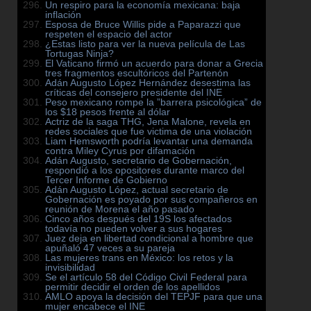
Un respiro para la economía mexicana: baja
inflación
Esposa de Bruce Willis pide a Paparazzi que
respeten el espacio del actor
¿Estas listo para ver la nueva película de Las
Tortugas Ninja?
El Vaticano firmó un acuerdo para donar a Grecia
tres fragmentos escultóricos del Partenón
Adán Augusto López Hernández desestima las
críticas del consejero presidente del INE
Peso mexicano rompe la ”barrera psicológica” de
los $18 pesos frente al dólar
Actriz de la saga THG, Jena Malone, revela en
redes sociales que fue victima de una violación
Liam Hemsworth podría levantar una demanda
contra Miley Cyrus por difamación
Adán Augusto, secretario de Gobernación,
respondió a los opositores durante marco del
Tercer Informe de Gobierno
Adán Augusto López, actual secretario de
Gobernación es poyado por sus compañeros en
reunión de Morena el año pasado
Cinco años después del 19S los afectados
todavía no pueden volver a sus hogares
Juez deja en libertad condicional a hombre que
apuñaló 47 veces a su pareja
Las mujeres trans en México: los retos y la
invisibilidad
Se el artículo 58 del Código Civil Federal para
permitir decidir el orden de los apellidos
AMLO apoya la decisión del TEPJF para que una
mujer encabece el INE