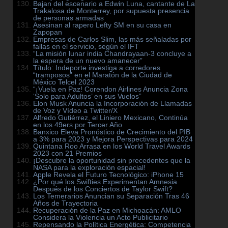
Bajan del escenario a Edwin Luna, cantante de La
Trakalosa de Monterrey, por supuesta presencia
de personas armadas
Asesinan al rapero Lefty SM en su casa en
Zapopan
Empresas de Carlos Slim, las más señaladas por
fallas en el servicio, según el IFT
“La misión lunar india Chandrayaan-3 concluye a
la espera de un nuevo amanecer”
Título: Indeporte investiga a corredores
“tramposos” en el Maratón de la Ciudad de
México Telcel 2023
“¡Vuela en Paz! Corendon Airlines Anuncia Zona
‘Solo para Adultos’ en sus Vuelos”
Elon Musk Anuncia la Incorporación de Llamadas
de Voz y Vídeo a Twitter/X
Alfredo Gutiérrez, el Liniero Mexicano, Continúa
en los 49ers por Tercer Año
Banxico Eleva Pronóstico de Crecimiento del PIB
a 3% para 2023 y Mejora Perspectivas para 2024
Quintana Roo Arrasa en los World Travel Awards
2023 con 21 Premios
¡Descubre la oportunidad sin precedentes que la
NASA para la exploración espacial!
Apple Revela el Futuro Tecnológico: iPhone 15
¿Por qué los Swifties Experimentan Amnesia
Después de los Conciertos de Taylor Swift?
Los Temerarios Anuncian su Separación Tras 46
Años de Trayectoria
Recuperación de la Paz en Michoacán: AMLO
Considera la Violencia un Acto Publicitario
Repensando la Política Energética: Competencia