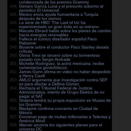
condecorada de los premios Grammy
Genaro García Luna y el presunto soborno al
periódico El Universal
México envía ayuda humanitaria a Turquía
después de los sismos
La serie de HBO ‘The Last of Us’ ha
experimentado un gran éxito en su estreno
Marcelo Ebrard habla sobre los planes de cambio
hacía energías renovables
Fallece el icónico diseñador español Paco
Rabanne
Bioserie sobre el conductor Paco Stanley desata
críticas
Gloria Trevi se sinceró sobre su tormentoso
pasado con Sergio Andrade
Michelle Rodríguez, la actriz mexicana, recibe
comentarios gordofóbicos
James Gunn afirma en video no haber despedido
a Henry Cavill
AMLO argumenta que investigación contra SEP
es para afectar a Delfina Gómez
Rechaza el Tribunal Federal de Justicia
Administrativa, intento de Grupo Elektra de no
pagar al SAT
Shakira tendrá su propia exposición en Museo de
los Grammy
Blackpink confirma concierto en Ciudad de
México
Exoneran pago de multas millonarias a Televisa y
América Móvil
Warner anuncia los siguientes planes para el
universo DC