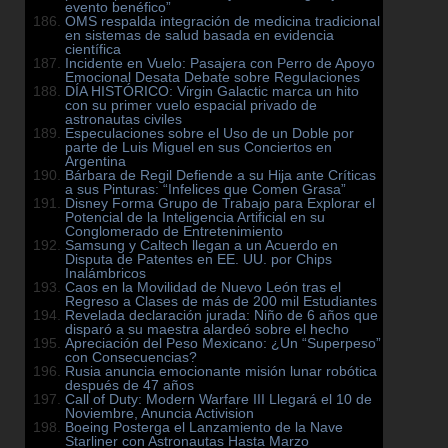
evento benéfico”
OMS respalda integración de medicina tradicional
en sistemas de salud basada en evidencia
científica
Incidente en Vuelo: Pasajera con Perro de Apoyo
Emocional Desata Debate sobre Regulaciones
DÍA HISTÓRICO: Virgin Galactic marca un hito
con su primer vuelo espacial privado de
astronautas civiles
Especulaciones sobre el Uso de un Doble por
parte de Luis Miguel en sus Conciertos en
Argentina
Bárbara de Regil Defiende a su Hija ante Críticas
a sus Pinturas: “Infelices que Comen Grasa”
Disney Forma Grupo de Trabajo para Explorar el
Potencial de la Inteligencia Artificial en su
Conglomerado de Entretenimiento
Samsung y Caltech llegan a un Acuerdo en
Disputa de Patentes en EE. UU. por Chips
Inalámbricos
Caos en la Movilidad de Nuevo León tras el
Regreso a Clases de más de 200 mil Estudiantes
Revelada declaración jurada: Niño de 6 años que
disparó a su maestra alardeó sobre el hecho
Apreciación del Peso Mexicano: ¿Un “Superpeso”
con Consecuencias?
Rusia anuncia emocionante misión lunar robótica
después de 47 años
Call of Duty: Modern Warfare III Llegará el 10 de
Noviembre, Anuncia Activision
Boeing Posterga el Lanzamiento de la Nave
Starliner con Astronautas Hasta Marzo