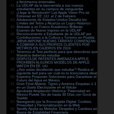
y fenómenos invernales.
La UDLAP da la bienvenida a sus nuevos
estudiantes en su campus de vanguardia
¡Llega la Revolución! Las Apple Vision Pro se
Estrenan en EE. UU. el 2 de Febrero
Adolescente de Estados Unidos Desafía los
Límites del Tetris y Alcanza un Logro Histórico
Atrévete a un Futuro Académico Brillante:
Examen de Nuevo Ingreso en la UDLAP
Reconocimiento a Estudiante de la UDLAP por
Contribuciones a la Cultura y Turismo en Puebla
¡BBVA IMPONE NUEVAS TARIFAS! COMIENZAN
A COBRAR A SUS PROPIOS CLIENTES POR
RETIROS EN CAJEROS EN 2024
Tenemos el Test perfecto para que descubras que
Maestría deberías estudiar
DISPUTA DE PATENTES AMENAZA A APPLE:
PROHÍBEN ALGUNOS MODELOS DE APPLE
WATCH EN EE. UU.
¿Aún estas decidiendo que estudiar? Realiza el
siguiente test para ver cuál es tu licenciatura ideal
Expertos Proponen Soluciones para Garantizar el
Futuro del Agua en México
Gran Final Abierta: Tigres y América Empatan 1-1
en un Duelo Electrizante en el Volcán
Aprobada Ampliación Histórica: Paternidad en
México Puede Ser de hasta 30 Días con Goce de
Sueldo
Navegando por la Encrucijada Digital: Cookies,
Privacidad y Personalización en la Web
Spotify Ajusta su Melodía: Despidos y Cambios en
Busca de Estabilidad Financiera