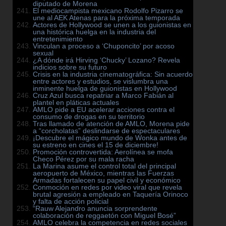
diputado de Morena
El mediocampista mexicano Rodolfo Pizarro se
une al AEK Atenas para la próxima temporada
Actores de Hollywood se unen a los guionistas en
una histórica huelga en la industria del
entretenimiento
Vinculan a proceso a ‘Chuponcito’ por acoso
sexual
¿A dónde irá Hirving ‘Chucky’ Lozano? Revela
indicios sobre su futuro
Crisis en la industria cinematográfica: Sin acuerdo
entre actores y estudios, se vislumbra una
inminente huelga de guionistas en Hollywood
Cruz Azul busca repatriar a Marco Fabián al
plantel en pláticas actuales
AMLO pide a EU acelerar acciones contra el
consumo de drogas en su territorio
Tras llamado de atención de AMLO, Morena pide
a “corcholatas” deslindarse de espectaculares
¡Descubre el mágico mundo de Wonka antes de
su estreno en cines el 15 de diciembre!
Promoción controvertida: Aerolínea se mofa
Checo Pérez por su mala racha
La Marina asume el control total del principal
aeropuerto de México, mientras las Fuerzas
Armadas fortalecen su papel civil y económico
Conmoción en redes por video viral que revela
brutal agresión a empleado en Taquería Orinoco
y falta de acción policial
“Rauw Alejandro anuncia sorprendente
colaboración de reggaetón con Miguel Bosé”
AMLO celebra la competencia en redes sociales