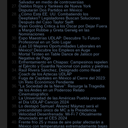
Salvador en medio de controversias
Diablos Rojos y Yankees de Nueva York
Disputarán Dos Partidos en México
¿Cómo Está EE. UU. Combatiendo los
Deepfakes? Legisladores Buscan Soluciones
Después del Caso Taylor Swift
Ryan Gosling Critica a los Óscar por Dejar Fuera
a Margot Robbie y Greta Gerwig en las
Nominaciones
Expo Maestrías UDLAP: Descubre Tu Futuro
Profesional en un Solo Lugar
¡Las 10 Mejores Oportunidades Laborales en
México! Descubre los Empleos en Auge
Mortal Tiroteo en Table Dance de Jalisco por
Negativa de Pago
Enfrentamiento en Chiapas: Campesinos repelen
al Ejército y Guardia Nacional con palos y piedras.
Raúl Rivera Sánchez, Designado como Head
Coach de los Aztecas UDLAP
Fuga de Capitales en México al Cierre del 2023:
Un Reto Económico Pendiente
“La Sociedad de la Nieve”: Resurge la Tragedia
de los Andes en un Poderoso Relato
Cinematográfico
La Universidad de las Américas Puebla presenta
el Día UDLAP Cancún 2024
Lo destapó Samuel: Álvarez Máynez será el
precandidato único de MC a la Presidencia
Velocidad Desenfrenada: Wi-Fi 7 Oficialmente
Anunciado en el CES 2024
Frente frío 25 y masa de aire polar afectarán a
México con temperaturas extremadamente bajas