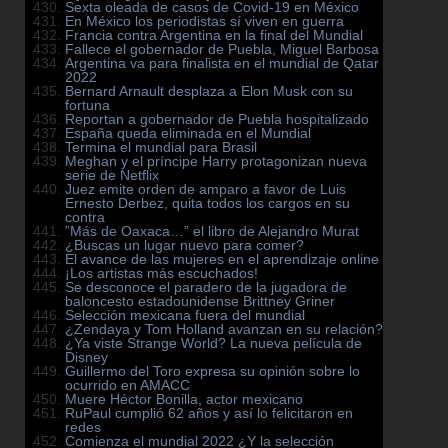
Sexta oleada de casos de Covid-19 en México
En México los periodistas sí viven en guerra
Francia contra Argentina en la final del Mundial
Fallece el gobernador de Puebla, Miguel Barbosa
Argentina va para finalista en el mundial de Qatar
2022
Bernard Arnault desplaza a Elon Musk con su
fortuna
Reportan a gobernador de Puebla hospitalizado
España queda eliminada en el Mundial
Termina el mundial para Brasil
Meghan y el príncipe Harry protagonizan nueva
serie de Netflix
Juez emite orden de amparo a favor de Luis
Ernesto Derbez, quita todos los cargos en su
contra
”Más de Oaxaca…” el libro de Alejandro Murat
¿Buscas un lugar nuevo para comer?
El avance de las mujeres en el aprendizaje online
¡Los artistas más escuchados!
Se desconoce el paradero de la jugadora de
baloncesto estadounidense Brittney Griner
Selección mexicana fuera del mundial
¿Zendaya y Tom Holland avanzan en su relación?
¿Ya viste Strange World? La nueva película de
Disney
Guillermo del Toro expresa su opinión sobre lo
ocurrido en AMACC
Muere Héctor Bonilla, actor mexicano
RuPaul cumplió 62 años y así lo felicitaron en
redes
Comienza el mundial 2022 ¿Y la selección