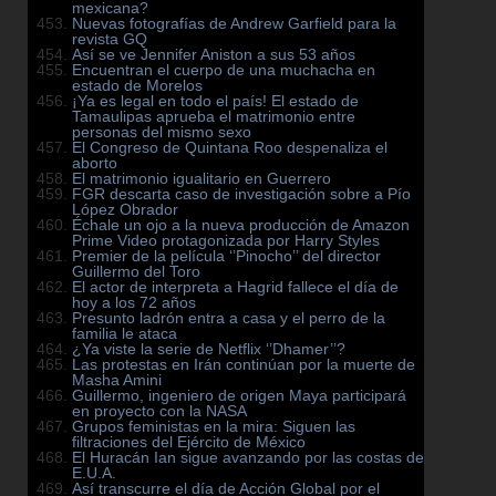
mexicana?
Nuevas fotografías de Andrew Garfield para la
revista GQ
Así se ve Jennifer Aniston a sus 53 años
Encuentran el cuerpo de una muchacha en
estado de Morelos
¡Ya es legal en todo el país! El estado de
Tamaulipas aprueba el matrimonio entre
personas del mismo sexo
El Congreso de Quintana Roo despenaliza el
aborto
El matrimonio igualitario en Guerrero
FGR descarta caso de investigación sobre a Pío
López Obrador
Échale un ojo a la nueva producción de Amazon
Prime Video protagonizada por Harry Styles
Premier de la película ‘’Pinocho’’ del director
Guillermo del Toro
El actor de interpreta a Hagrid fallece el día de
hoy a los 72 años
Presunto ladrón entra a casa y el perro de la
familia le ataca
¿Ya viste la serie de Netflix ‘’Dhamer’’?
Las protestas en Irán continúan por la muerte de
Masha Amini
Guillermo, ingeniero de origen Maya participará
en proyecto con la NASA
Grupos feministas en la mira: Siguen las
filtraciones del Ejército de México
El Huracán Ian sigue avanzando por las costas de
E.U.A.
Así transcurre el día de Acción Global por el