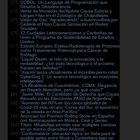
COBOL: Un Lenguaje de Programación que
Desafía la Obsolescencia
Venta de Monedas del Ajolote Causa Euforia y
Largas Filas en el Zoológico de Chapultepec
Video de Oso “Agradeciendo” a Automovilista por
Cederle el Paso Causa Sensación en Redes
Sociales
12 Ciudades Latinoamericanas y Caribeñas se
Unen a Programa de Sostenibilidad de Estados
Unidos
Estudio Europeo Evalúa Radioterapia de Protones
como Tratamiento Potencial para Cáncer de
Esófago
“Liquid Death, el reto de la innovación y la
rentabilidad: ¿Un éxito tecnológico o el próximo
fracaso en bebidas?”
“Xiaomi lanza oficialmente el increíble perro robot
CyberDog 2: Un avance tecnológico en mascotas
inteligentes”
“La Alcaldesa de Cuauhtémoc, CDMX: Elegancia
sin Repetir Atuendos, pero ¿a qué costo?”
“Javier Milei: El Candidato de Derecha que Causa
Revuelo en las Elecciones PASO de Argentina”
“Aumento del 80% en los casos globales de
Covid-19 este verano: Corea del Sur, el epicentro
de la oleada en Asia-Pacífico”
Anuncian los Premios Rolling Stone en Español
con Nominaciones en Música, Cine y Series
Título: WhatsApp permite usar múltiples cuentas
en un mismo dispositivo Android
“Confirmada la ‘ubicación épica’ en Italia para la
posible pelea entre Musk y Zuckerberg bajo un