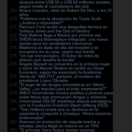
alcanza entre US$ 50 y US$ 60 millones anuales,
según revela el copropietario del club
Muere Leandro, nieto de Robert De Niro, a los 19
años
“Polémica tras la absolución de Travis Scott:
¿Justicia o impunidad?”
Harrison Ford recibe una despedida heroica en
‘Indiana Jones and the Dial of Destiny’
Post Malone llega a México por primera vez
SHEIN lanza Marketplace Integrado: una nueva
opción para los vendedores mexicanos
Madonna es dada de alta del hospital y se
encuentra en su casa, según una fuente
“Un lujo microscópico: El bolso de miles de
dólares que desafía la escala”
Angela Bassett se convertirá en la primera mujer
y actriz de Marvel Studios en recibir un Oscar
honorario, según ha anunciado la Academia.
Venta de “AMLITO” parlante, el muñeco del
presidente López Obrador
“El auge de las drogas psicodélicas en Silicon
Valley: ¿un impulso para el éxito empresarial?”
AMLO recomienda música positiva a jóvenes para
evitar letras que promueven drogas y violencia
Universidad UDLAP establece alianza estratégica
con la Fundación Friedrich-Ebert-Stiftung (FES)
“Tom Holland revela que su destreza en la
carpintería conquistó a Zendaya: ‘Ahora estamos
enamorados'”
Avances en protección de vaquita marina y
totoaba: pesca ilegal se reduce en un 79%
“El príncipe Harry busca revelar traumas