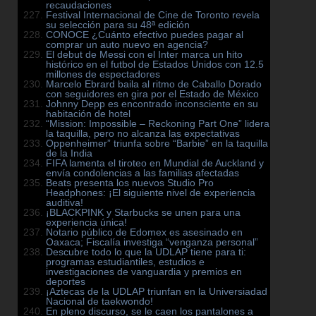
recaudaciones
Festival Internacional de Cine de Toronto revela
su selección para su 48ª edición
CONOCE ¿Cuánto efectivo puedes pagar al
comprar un auto nuevo en agencia?
El debut de Messi con el Inter marca un hito
histórico en el futbol de Estados Unidos con 12.5
millones de espectadores
Marcelo Ebrard baila al ritmo de Caballo Dorado
con seguidores en gira por el Estado de México
Johnny Depp es encontrado inconsciente en su
habitación de hotel
“Mission: Impossible – Reckoning Part One” lidera
la taquilla, pero no alcanza las expectativas
Oppenheimer” triunfa sobre “Barbie” en la taquilla
de la India
FIFA lamenta el tiroteo en Mundial de Auckland y
envía condolencias a las familias afectadas
Beats presenta los nuevos Studio Pro
Headphones: ¡El siguiente nivel de experiencia
auditiva!
¡BLACKPINK y Starbucks se unen para una
experiencia única!
Notario público de Edomex es asesinado en
Oaxaca; Fiscalía investiga “venganza personal”
Descubre todo lo que la UDLAP tiene para ti:
programas estudiantiles, estudios e
investigaciones de vanguardia y premios en
deportes
¡Aztecas de la UDLAP triunfan en la Universiadad
Nacional de taekwondo!
En pleno discurso, se le caen los pantalones a