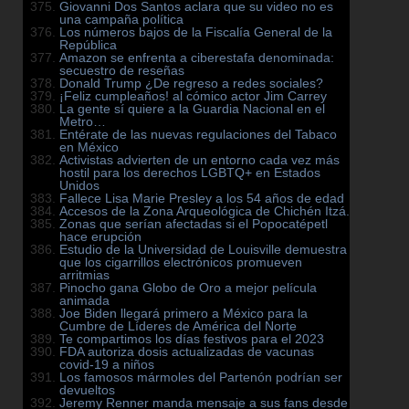
Giovanni Dos Santos aclara que su video no es
una campaña política
Los números bajos de la Fiscalía General de la
República
Amazon se enfrenta a ciberestafa denominada:
secuestro de reseñas
Donald Trump ¿De regreso a redes sociales?
¡Feliz cumpleaños! al cómico actor Jim Carrey
La gente sí quiere a la Guardia Nacional en el
Metro…
Entérate de las nuevas regulaciones del Tabaco
en México
Activistas advierten de un entorno cada vez más
hostil para los derechos LGBTQ+ en Estados
Unidos
Fallece Lisa Marie Presley a los 54 años de edad
Accesos de la Zona Arqueológica de Chichén Itzá.
Zonas que serían afectadas si el Popocatépetl
hace erupción
Estudio de la Universidad de Louisville demuestra
que los cigarrillos electrónicos promueven
arritmias
Pinocho gana Globo de Oro a mejor película
animada
Joe Biden llegará primero a México para la
Cumbre de Líderes de América del Norte
Te compartimos los días festivos para el 2023
FDA autoriza dosis actualizadas de vacunas
covid-19 a niños
Los famosos mármoles del Partenón podrían ser
devueltos
Jeremy Renner manda mensaje a sus fans desde