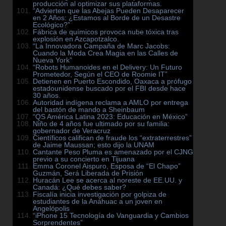
producción al optimizar sus plataformas.
“Advierten que las Abejas Pueden Desaparecer
en 2 Años: ¿Estamos al Borde de un Desastre
Ecológico?”
Fábrica de químicos provoca nube tóxica tras
explosión en Azcapotzalco.
“La Innovadora Campaña de Marc Jacobs:
Cuando la Moda Crea Magia en las Calles de
Nueva York”
“Robots Humanoides en el Delivery: Un Futuro
Prometedor, Según el CEO de Roomie IT”
Detienen en Puerto Escondido, Oaxaca a prófugo
estadounidense buscado por el FBI desde hace
30 años.
Autoridad indígena reclama a AMLO por entrega
del bastón de mando a Sheinbaum
“QS América Latina 2023: Educación en México”
Niño de 4 años fue ultimado por su familia:
gobernador de Veracruz
Científicos califican de fraude los “extraterrestres”
de Jaime Maussan; esto dijo la UNAM
Cantante Peso Pluma es amenazado por el CJNG
previo a su concierto en Tijuana
Emma Coronel Aispuro, Esposa de “El Chapo”
Guzmán, Será Liberada de Prisión
Huracán Lee se acerca al noreste de EE.UU. y
Canadá: ¿Qué debes saber?
Fiscalía inicia investigación por golpiza de
estudiantes de la Anáhuac a un joven en
Angelópolis
“iPhone 15 Tecnología de Vanguardia y Cambios
Sorprendentes”