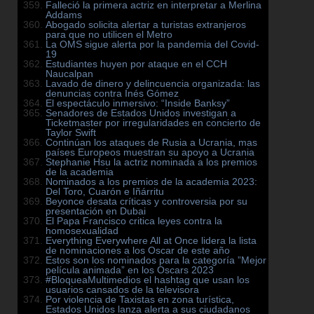
Falleció la primera actriz en interpretar a Merlina
Addams
Abogado solicita alertar a turistas extranjeros
para que no utilicen el Metro
La OMS sigue alerta por la pandemia del Covid-
19
Estudiantes huyen por ataque en el CCH
Naucalpan
Lavado de dinero y delincuencia organizada: las
denuncias contra Inés Gómez
El espectáculo inmersivo: “Inside Banksy”
Senadores de Estados Unidos investigan a
Ticketmaster por irregularidades en concierto de
Taylor Swift
Continúan los ataques de Rusia a Ucrania, mas
países Europeos muestran su apoyo a Ucrania
Stephanie Hsu la actriz nominada a los premios
de la academia
Nominados a los premios de la academia 2023:
Del Toro, Cuarón e Iñárritu
Beyonce desata críticas y controversia por su
presentación en Dubai
El Papa Francisco critica leyes contra la
homosexualidad
Everything Everywhere All at Once lidera la lista
de nominaciones a los Oscar de este año
Estos son los nominados para la categoría ”Mejor
película animada” en los Oscars 2023
#BloqueaMultimedios el hashtag que usan los
usuarios cansados de la televisora
Por violencia de Taxistas en zona turística,
Estados Unidos lanza alerta a sus ciudadanos