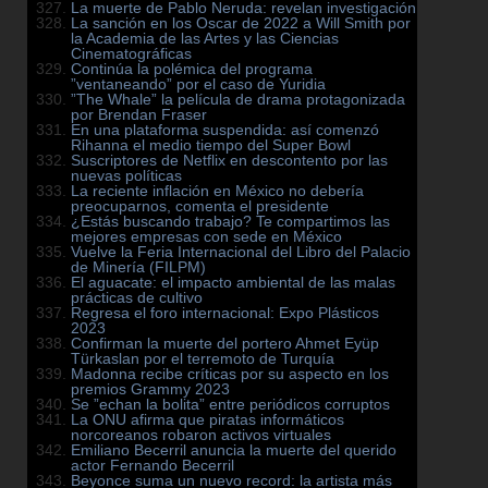
La muerte de Pablo Neruda: revelan investigación
La sanción en los Oscar de 2022 a Will Smith por
la Academia de las Artes y las Ciencias
Cinematográficas
Continúa la polémica del programa
”ventaneando” por el caso de Yuridia
”The Whale” la película de drama protagonizada
por Brendan Fraser
En una plataforma suspendida: así comenzó
Rihanna el medio tiempo del Super Bowl
Suscriptores de Netflix en descontento por las
nuevas políticas
La reciente inflación en México no debería
preocuparnos, comenta el presidente
¿Estás buscando trabajo? Te compartimos las
mejores empresas con sede en México
Vuelve la Feria Internacional del Libro del Palacio
de Minería (FILPM)
El aguacate: el impacto ambiental de las malas
prácticas de cultivo
Regresa el foro internacional: Expo Plásticos
2023
Confirman la muerte del portero Ahmet Eyüp
Türkaslan por el terremoto de Turquía
Madonna recibe críticas por su aspecto en los
premios Grammy 2023
Se ”echan la bolita” entre periódicos corruptos
La ONU afirma que piratas informáticos
norcoreanos robaron activos virtuales
Emiliano Becerril anuncia la muerte del querido
actor Fernando Becerril
Beyonce suma un nuevo record: la artista más