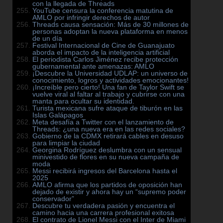
con la llegada de Threads
YouTube censura la conferencia matutina de
AMLO por infringir derechos de autor
Threads causa sensación: Más de 30 millones de
personas adoptan la nueva plataforma en menos
de un día
Festival Internacional de Cine de Guanajuato
aborda el impacto de la inteligencia artificial
El periodista Carlos Jiménez recibe protección
gubernamental ante amenazas: AMLO
¡Descubre la Universidad UDLAP: un universo de
conocimiento, logros y actividades emocionantes!
¡Increíble pero cierto! Una fan de Taylor Swift se
vuelve viral al faltar al trabajo y cubrirse con una
manta para ocultar su identidad.
Turista mexicana sufre ataque de tiburón en las
Islas Galápagos
Meta desafía a Twitter con el lanzamiento de
Threads: ¿una nueva era en las redes sociales?
Gobierno de la CDMX retirará cables en desuso
para limpiar la ciudad
Georgina Rodríguez deslumbra con un sensual
minivestido de flores en su nueva campaña de
moda
Messi recibirá ingresos del Barcelona hasta el
2025
AMLO afirma que los partidos de oposición han
dejado de existir y ahora hay un “supremo poder
conservador”
Descubre tu verdadera pasión y encuentra el
camino hacia una carrera profesional exitosa
El contrato de Lionel Messi con el Inter de Miami