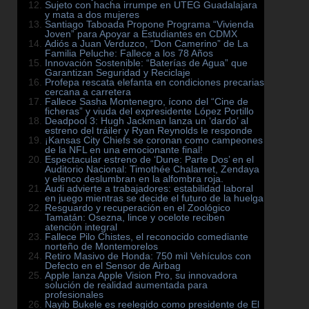
Sujeto con hacha irrumpe en UTEG Guadalajara
y mata a dos mujeres
Santiago Taboada Propone Programa “Vivienda
Joven” para Apoyar a Estudiantes en CDMX
Adiós a Juan Verduzco, “Don Camerino” de La
Familia Peluche: Fallece a los 78 Años
Innovación Sostenible: “Baterías de Agua” que
Garantizan Seguridad y Reciclaje
Profepa rescata elefanta en condiciones precarias
cercana a carretera
Fallece Sasha Montenegro, ícono del “Cine de
ficheras” y viuda del expresidente López Portillo
Deadpool 3: Hugh Jackman lanza un ‘dardo’ al
estreno del tráiler y Ryan Reynolds le responde
¡Kansas City Chiefs se coronan como campeones
de la NFL en una emocionante final!
Espectacular estreno de ‘Dune: Parte Dos’ en el
Auditorio Nacional: Timothée Chalamet, Zendaya
y elenco deslumbran en la alfombra roja.
Audi advierte a trabajadores: estabilidad laboral
en juego mientras se decide el futuro de la huelga
Resguardo y recuperación en el Zoológico
Tamatán: Osezna, lince y ocelote reciben
atención integral
Fallece Pilo Chistes, el reconocido comediante
norteño de Montemorelos
Retiro Masivo de Honda: 750 mil Vehículos con
Defecto en el Sensor de Airbag
Apple lanza Apple Vision Pro, su innovadora
solución de realidad aumentada para
profesionales
Nayib Bukele es reelegido como presidente de El