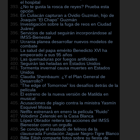
el hospital
¿No te gusta la rosca de reyes? Prueba esta
opción
En Culiacán capturan a Ovidio Guzmán, hijo de
Joaquín “El Chapo” Guzmán
Investigación sobre la fuga de reos en Ciudad
Juárez
Servicios de salud seguirán incorporándose al
IMSS-Bienestar
Ucrania planea desarrollar nuevos modelos de
combate
La salud del papa emérito Benedicto XVI ha
empeorado a sus 95 años
Las quemaduras por fuegos artificiales
Seguirán las heladas en Estados Unidos
Tormenta invernal causa muertes en Estados
Unidos
Claudia Sheinbaum: ¿Y el Plan General de
Desarrollo?
”The edge of Tomorrow” los desafíos detrás de la
película
El estreno de la nueva versión de Matilda en
musical
Acusaciones de plagio contra la ministra Yasmín
Esquivel Mossa
Netflix estrenará en enero la película ”Ruido”
Volodimir Zelenski en la Casa Blanca
López Obrador reitera las acciones del IMSS
Bienestar como un orgullo
Se concluye el traslado de felinos de la
clausurada Fundación Jaguar Negro-Tigre Blanco
Billie Eilish comparte fotos sobre su fiesta de