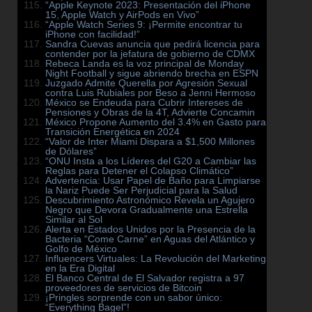
“Apple Keynote 2023: Presentación del iPhone
15, Apple Watch y AirPods en Vivo”
“Apple Watch Series 9: ¡Permite encontrar tu
iPhone con facilidad!”
Sandra Cuevas anuncia que pedirá licencia para
contender por la jefatura de gobierno de CDMX
Rebeca Landa es la voz principal de Monday
Night Football y sigue abriendo brecha en ESPN
Juzgado Admite Querella por Agresión Sexual
contra Luis Rubiales por Beso a Jenni Hermoso
México se Endeuda para Cubrir Intereses de
Pensiones y Obras de la 4T, Advierte Concamin
México Propone Aumento del 3.4% en Gasto para
Transición Energética en 2024
“Valor de Inter Miami Dispara a $1,500 Millones
de Dólares”
“ONU Insta a los Líderes del G20 a Cambiar las
Reglas para Detener el Colapso Climático”
Advertencia: Usar Papel de Baño para Limpiarse
la Nariz Puede Ser Perjudicial para la Salud
Descubrimiento Astronómico Revela un Agujero
Negro que Devora Gradualmente una Estrella
Similar al Sol
Alerta en Estados Unidos por la Presencia de la
Bacteria “Come Carne” en Aguas del Atlántico y
Golfo de México
Influencers Virtuales: La Revolución del Marketing
en la Era Digital
El Banco Central de El Salvador registra a 97
proveedores de servicios de Bitcoin
¡Pringles sorprende con un sabor único:
“Everything Bagel”!