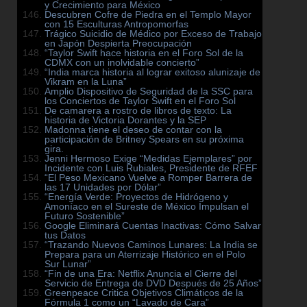
y Crecimiento para México
Descubren Cofre de Piedra en el Templo Mayor
con 15 Esculturas Antropomorfas
Trágico Suicidio de Médico por Exceso de Trabajo
en Japón Despierta Preocupación
“Taylor Swift hace historia en el Foro Sol de la
CDMX con un inolvidable concierto”
“India marca historia al lograr exitoso alunizaje de
Vikram en la Luna”
Amplio Dispositivo de Seguridad de la SSC para
los Conciertos de Taylor Swift en el Foro Sol
De camarera a rostro de libros de texto: La
historia de Victoria Dorantes y la SEP
Madonna tiene el deseo de contar con la
participación de Britney Spears en su próxima
gira.
Jenni Hermoso Exige “Medidas Ejemplares” por
Incidente con Luis Rubiales, Presidente de RFEF
“El Peso Mexicano Vuelve a Romper Barrera de
las 17 Unidades por Dólar”
“Energía Verde: Proyectos de Hidrógeno y
Amoníaco en el Sureste de México Impulsan el
Futuro Sostenible”
Google Eliminará Cuentas Inactivas: Cómo Salvar
tus Datos
“Trazando Nuevos Caminos Lunares: La India se
Prepara para un Aterrizaje Histórico en el Polo
Sur Lunar”
“Fin de una Era: Netflix Anuncia el Cierre del
Servicio de Entrega de DVD Después de 25 Años”
Greenpeace Critica Objetivos Climáticos de la
Fórmula 1 como un “Lavado de Cara”