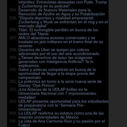
infantiles: Entrevistas deseadas con Putin, Trump
y Zuckerberg en su podcast”
Desarrollo de Nuevos Materiales para la
Remoción de Azufre en Agua y su Potabilización
“Disputa deportiva y rivalidad empresarial:
Zuckerberg y Musk se enfrentan en el ring y en el
mercado digital”
Titán: El sumergible perdido en busca de los
restos del Titanic
AMLO abandona aviones comerciales y se
traslada en jets militares en el tramo final de su
sexenio
Usuarios de Uber se quejan por cobros
adicionales por el uso del aire acondicionado
¿Tienen derechos de autor las imágenes
generadas con Inteligencia Artificial? Te lo
explicamos.
Galos y aztecas competirán en busca de la
oportunidad de llegar a la etapa previa del
campeonato.
La polémica en torno a la serie nueva serie de
Disney “Oye Primos”
¡Los Aztecas de la UDLAP brillan en la
Universiada Nacional con 7 impresionantes
medallas!
UDLAP presenta oportunidad para los estudiantes
de preparatoria con la “Semana Pre-
Universitaria”
La UDLAP reafirma su estatus como una de las
mejores universidades de México
La vida de Ana Carmona Ruiz y su pasión por el
Fútbol