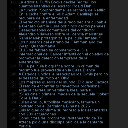
La editorial Puffin Books decide ”editar” los
cuentos infantiles del escritor Roald Dahl
La función “Sorpréndeme” es retirada de Netflix
En la lucha contra el VIH: Adam Castillejo se
recupera de la enfermedad
El veredicto unánime del jurado declara culpable
a Genaro García Luna por cinco delitos penales
Desagradables comentarios del conductor
Alejandro Villalvazo sobre la licencia menstrual
Rami Malek protagoniza la película ”Amateur”
Los números del estreno de ´´Antman and the
Wasp: Quantumania´´
El 15 de febrero se conmemoró el Día
Internacional del Cáncer Infantil con el objetivo de
promover la detección temprana de la
enfermedad
Till, la película biográfica sobre un crimen de
racismo fue proyectada en la Casa Blanca
A Estados Unidos le preocupan los Ovnis pero no
el desastre químico en Ohio
Los mejores quesos del mundo: El queso Oaxaca
El reto de encontrar tu trayectoria profesional:
elige la carrera universitaria ideal para ti
”Sí es cine”: primera imagen de la secuela “Joker:
Folie à Deux”
Julián Araujo, futbolista mexicano, firmará un
contrato con el Barcelona B hasta 2026
Luis Miguel confirma su regreso a los escenarios
con 200 actuaciones
Conductora del programa Ventaneando de TV
Azteca pidió una disculpa pública a la cantante
Yuridia