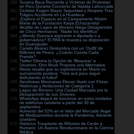
Susana Baca Recuerda a Víctimas de Protestas
en Perú Durante Concierto de Natalia Lafourcade
Ciclistas Exigen Mayor Seguridad y Respeto Tras
Trágico Accidente en La Huasteca
¡Explora el Espacio en el Campamento Misión
Marte de la Fundación Katya Echazarreta!
Alcalde de Lagos de Moreno Niega Desaparición
de Cinco Hermanos: “Nadie los Identifica”
¿Wendy Guevara aspirante a diputada o a
gobernadora? El PAN le muestra su disposición
en Guanajuato.
Canelo Álvarez Deslumbra con un ‘Outfit’ de
Millones de Pesos: ¿Cuánto Cuesta Cada
Prenda?
Twitter Elimina la Opción de ‘Bloquear’ a
Usuarios, Elon Musk Propone una Alternativa
Messi resalta que su experiencia en Miami es
sumamente positiva: “Vine acá para seguir
disfrutando el futbol”
Aerolíneas Mexicanas Elevan Vuelo con Flotas
Históricas y Ambiciones de Categoría 1
Lagos de Moreno: Una Ciudad Marcada por la
Desaparición de sus Jóvenes
WhatsApp dejará de funcionar en estos modelos
de teléfonos celulares a partir del 30 de
septiembre
Aumento del 52% en el Valor del Mercado Ilegal
de Medicamentos durante la Pandemia, Advierte
Unefarm
Histórico Trasplante de Riñones de Cerdo a
Humano: Un Avance Revolucionario en la Ciencia
Médica