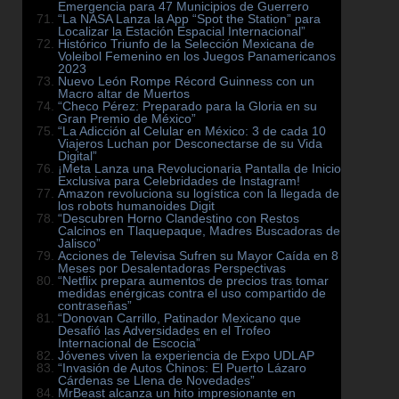
Emergencia para 47 Municipios de Guerrero
“La NASA Lanza la App “Spot the Station” para
Localizar la Estación Espacial Internacional”
Histórico Triunfo de la Selección Mexicana de
Voleibol Femenino en los Juegos Panamericanos
2023
Nuevo León Rompe Récord Guinness con un
Macro altar de Muertos
“Checo Pérez: Preparado para la Gloria en su
Gran Premio de México”
“La Adicción al Celular en México: 3 de cada 10
Viajeros Luchan por Desconectarse de su Vida
Digital”
¡Meta Lanza una Revolucionaria Pantalla de Inicio
Exclusiva para Celebridades de Instagram!
Amazon revoluciona su logística con la llegada de
los robots humanoides Digit
“Descubren Horno Clandestino con Restos
Calcinos en Tlaquepaque, Madres Buscadoras de
Jalisco”
Acciones de Televisa Sufren su Mayor Caída en 8
Meses por Desalentadoras Perspectivas
“Netflix prepara aumentos de precios tras tomar
medidas enérgicas contra el uso compartido de
contraseñas”
“Donovan Carrillo, Patinador Mexicano que
Desafió las Adversidades en el Trofeo
Internacional de Escocia”
Jóvenes viven la experiencia de Expo UDLAP
“Invasión de Autos Chinos: El Puerto Lázaro
Cárdenas se Llena de Novedades”
MrBeast alcanza un hito impresionante en