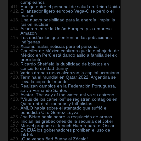
cumpleaños
Huelga entre el personal de salud en Reino Unido
El lanzador ligero europeo Vega-C se perdió el
martes
Una nueva posibilidad para la energía limpia: la
fusión nuclear
Acuerdo entre la Unión Europea y la empresa
Amazon
Los obstáculos que enfrentan las poblaciones
indígenas
Xiaomi: malas noticias para el personal
Canciller de México confirma que la embajada de
México en Perú está dando asilo a familia del ex
presidente
Ricardo Sheffield la duplicidad de boletos en
concierto de Bad Bunny
Varios drones rusos alcanzan la capital ucraniana
Termina el mundial en Qatar 2022: Argentina se
lleva la copa del mundo
Realizan cambios en la Federación Portuguesa,
se va Fernando Santos
Avatar: The way of the water, así va su estreno
”Virus de los camellos” se registran contagios en
Qatar entre aficionados y futbolistas
AMLO habla sobre el atentado que sufrió el
periodista Ciro Gómez Leyva
Joe Biden habla sobre la regulación de armas
Inician las grabaciones de la secuela del Joker
Marvel propone a Tenoch Huerta para el Oscar
En EUA los gobernadores prohiben el uso de
TikTok
¡Que venga Bad Bunny al Zócalo!