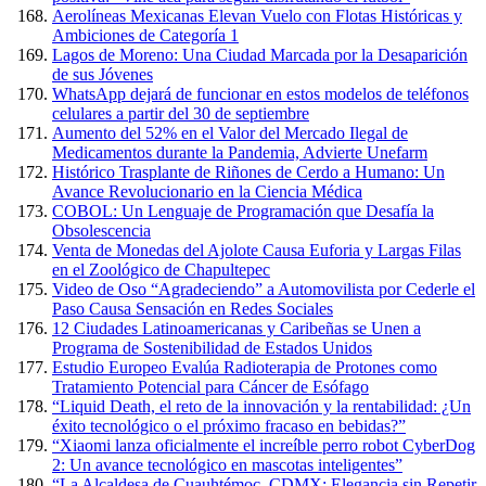
Aerolíneas Mexicanas Elevan Vuelo con Flotas Históricas y
Ambiciones de Categoría 1
Lagos de Moreno: Una Ciudad Marcada por la Desaparición
de sus Jóvenes
WhatsApp dejará de funcionar en estos modelos de teléfonos
celulares a partir del 30 de septiembre
Aumento del 52% en el Valor del Mercado Ilegal de
Medicamentos durante la Pandemia, Advierte Unefarm
Histórico Trasplante de Riñones de Cerdo a Humano: Un
Avance Revolucionario en la Ciencia Médica
COBOL: Un Lenguaje de Programación que Desafía la
Obsolescencia
Venta de Monedas del Ajolote Causa Euforia y Largas Filas
en el Zoológico de Chapultepec
Video de Oso “Agradeciendo” a Automovilista por Cederle el
Paso Causa Sensación en Redes Sociales
12 Ciudades Latinoamericanas y Caribeñas se Unen a
Programa de Sostenibilidad de Estados Unidos
Estudio Europeo Evalúa Radioterapia de Protones como
Tratamiento Potencial para Cáncer de Esófago
“Liquid Death, el reto de la innovación y la rentabilidad: ¿Un
éxito tecnológico o el próximo fracaso en bebidas?”
“Xiaomi lanza oficialmente el increíble perro robot CyberDog
2: Un avance tecnológico en mascotas inteligentes”
“La Alcaldesa de Cuauhtémoc, CDMX: Elegancia sin Repetir