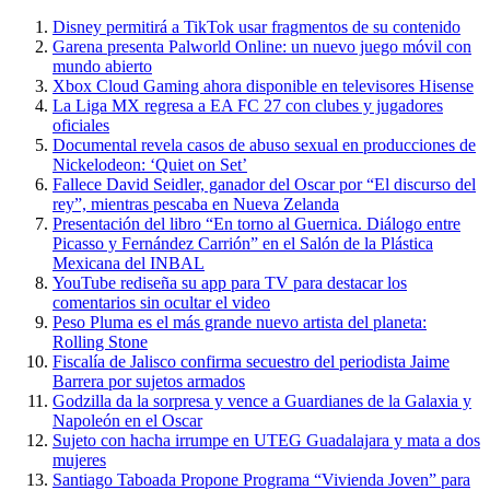
Disney permitirá a TikTok usar fragmentos de su contenido
Garena presenta Palworld Online: un nuevo juego móvil con
mundo abierto
Xbox Cloud Gaming ahora disponible en televisores Hisense
La Liga MX regresa a EA FC 27 con clubes y jugadores
oficiales
Documental revela casos de abuso sexual en producciones de
Nickelodeon: ‘Quiet on Set’
Fallece David Seidler, ganador del Oscar por “El discurso del
rey”, mientras pescaba en Nueva Zelanda
Presentación del libro “En torno al Guernica. Diálogo entre
Picasso y Fernández Carrión” en el Salón de la Plástica
Mexicana del INBAL
YouTube rediseña su app para TV para destacar los
comentarios sin ocultar el video
Peso Pluma es el más grande nuevo artista del planeta:
Rolling Stone
Fiscalía de Jalisco confirma secuestro del periodista Jaime
Barrera por sujetos armados
Godzilla da la sorpresa y vence a Guardianes de la Galaxia y
Napoleón en el Oscar
Sujeto con hacha irrumpe en UTEG Guadalajara y mata a dos
mujeres
Santiago Taboada Propone Programa “Vivienda Joven” para