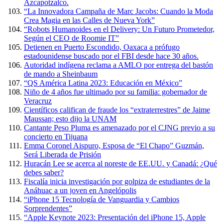
Azcapotzalco.
“La Innovadora Campaña de Marc Jacobs: Cuando la Moda
Crea Magia en las Calles de Nueva York”
“Robots Humanoides en el Delivery: Un Futuro Prometedor,
Según el CEO de Roomie IT”
Detienen en Puerto Escondido, Oaxaca a prófugo
estadounidense buscado por el FBI desde hace 30 años.
Autoridad indígena reclama a AMLO por entrega del bastón
de mando a Sheinbaum
“QS América Latina 2023: Educación en México”
Niño de 4 años fue ultimado por su familia: gobernador de
Veracruz
Científicos califican de fraude los “extraterrestres” de Jaime
Maussan; esto dijo la UNAM
Cantante Peso Pluma es amenazado por el CJNG previo a su
concierto en Tijuana
Emma Coronel Aispuro, Esposa de “El Chapo” Guzmán,
Será Liberada de Prisión
Huracán Lee se acerca al noreste de EE.UU. y Canadá: ¿Qué
debes saber?
Fiscalía inicia investigación por golpiza de estudiantes de la
Anáhuac a un joven en Angelópolis
“iPhone 15 Tecnología de Vanguardia y Cambios
Sorprendentes”
“Apple Keynote 2023: Presentación del iPhone 15, Apple