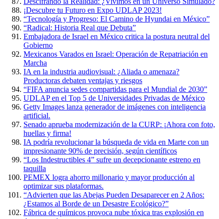
Descifrando la Realidad: ¿Vivimos en un Universo Simulado?
¡Descubre tu Futuro en Expo UDLAP 2023!
“Tecnología y Progreso: El Camino de Hyundai en México”
“Radical: Historia Real que Debuta”
Embajadora de Israel en México critica la postura neutral del
Gobierno
Mexicanos Varados en Israel: Operación de Repatriación en
Marcha
IA en la industria audiovisual: ¿Aliada o amenaza?
Productoras debaten ventajas y riesgos
“FIFA anuncia sedes compartidas para el Mundial de 2030”
UDLAP en el Top 5 de Universidades Privadas de México
Getty Images lanza generador de imágenes con inteligencia
artificial.
Senado aprueba modernización de la CURP: ¡Ahora con foto,
huellas y firma!
IA podría revolucionar la búsqueda de vida en Marte con un
impresionante 90% de precisión, según científicos
“Los Indestructibles 4” sufre un decepcionante estreno en
taquilla
PEMEX logra ahorro millonario y mayor producción al
optimizar sus plataformas.
“Advierten que las Abejas Pueden Desaparecer en 2 Años:
¿Estamos al Borde de un Desastre Ecológico?”
Fábrica de químicos provoca nube tóxica tras explosión en