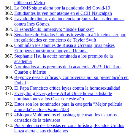
utilicen el Metro
La OMS sigue alerta por la pandemia del Covid-19
Estudiantes huyen por ataque en el CCH Naucalpan
Lavado de dinero y delincuencia organizada: las denuncias
contra Inés Gómez
El espectáculo inmersivo: “Inside Banksy”
Senadores de Estados Unidos investigan a Ticketmaster por
irregularidades en concierto de Taylor Swift
Continúan los ataques de Rusia a Ucrania, mas países
Europeos muestran su apoyo a Ucrania
Stephanie Hsu la actriz nominada a los premios de la
academia
Nominados a los premios de la academia 2023: Del Toro,
Cuarón e Iñárritu
Beyonce desata críticas y controversia por su presentación en
Dubai
El Papa Francisco critica leyes contra la homosexualidad
Everything Everywhere All at Once lidera la lista de
nominaciones a los Oscar de este año
Estos son los nominados para la categoría ”Mejor película
animada” en los Oscars 2023
#BloqueaMultimedios el hashtag que usan los usuarios
cansados de la televisora
Por violencia de Taxistas en zona turística, Estados Unidos
lanza alerta a sus ciudadanos