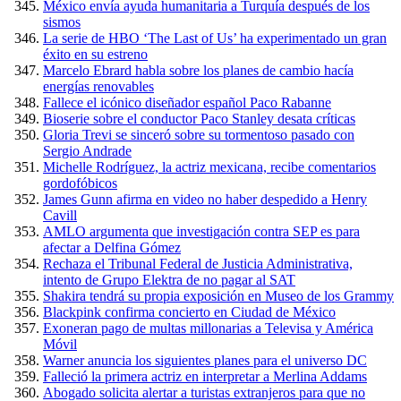
México envía ayuda humanitaria a Turquía después de los
sismos
La serie de HBO ‘The Last of Us’ ha experimentado un gran
éxito en su estreno
Marcelo Ebrard habla sobre los planes de cambio hacía
energías renovables
Fallece el icónico diseñador español Paco Rabanne
Bioserie sobre el conductor Paco Stanley desata críticas
Gloria Trevi se sinceró sobre su tormentoso pasado con
Sergio Andrade
Michelle Rodríguez, la actriz mexicana, recibe comentarios
gordofóbicos
James Gunn afirma en video no haber despedido a Henry
Cavill
AMLO argumenta que investigación contra SEP es para
afectar a Delfina Gómez
Rechaza el Tribunal Federal de Justicia Administrativa,
intento de Grupo Elektra de no pagar al SAT
Shakira tendrá su propia exposición en Museo de los Grammy
Blackpink confirma concierto en Ciudad de México
Exoneran pago de multas millonarias a Televisa y América
Móvil
Warner anuncia los siguientes planes para el universo DC
Falleció la primera actriz en interpretar a Merlina Addams
Abogado solicita alertar a turistas extranjeros para que no