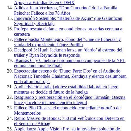
Apoyar a Estudiantes en CDMX
Adiós a Juan Verduzco, “Don Camerino” de La Familia
Peluche: Fallece a los 78 Años
Innovación Sostenible: “Baterías de Agua” que Garantizan
Seguridad y Reciclaje
Profepa rescata elefanta en condiciones precarias cercana a
carretera
Fallece Sasha Montenegro, ícono del “Cine de ficheras” y
viuda del expresidente López Portillo
Deadpool 3: Hugh Jackman lanza un ‘dardo’ al estreno del
tráiler y Ryan Reynolds le responde
¡Kansas City Chiefs se coronan como campeones de la NFL
en una emocionante final!
Espectacular estreno de ‘Dune: Parte Dos’ en el Auditorio
Nacional: Timothée Chalamet, Zendaya y elenco deslumbran
en la alfombra roja.
Audi advierte a trabajadores: estabilidad laboral en juego
mientras se decide el futuro de la huelga
Resguardo y recuperación en el Zoológico Tamatán: Osezna,
lince y ocelote reciben atención integral
Fallece Pilo Chistes, el reconocido comediante norteño de
Montemorelos
Retiro Masivo de Honda: 750 mil Vehículos con Defecto en
el Sensor de Airbag
Apple lanza Apple Vision Pro, su innovadora solución de