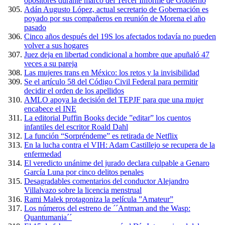
opositores durante marco del Tercer Informe de Gobierno
Adán Augusto López, actual secretario de Gobernación es
poyado por sus compañeros en reunión de Morena el año
pasado
Cinco años después del 19S los afectados todavía no pueden
volver a sus hogares
Juez deja en libertad condicional a hombre que apuñaló 47
veces a su pareja
Las mujeres trans en México: los retos y la invisibilidad
Se el artículo 58 del Código Civil Federal para permitir
decidir el orden de los apellidos
AMLO apoya la decisión del TEPJF para que una mujer
encabece el INE
La editorial Puffin Books decide ”editar” los cuentos
infantiles del escritor Roald Dahl
La función “Sorpréndeme” es retirada de Netflix
En la lucha contra el VIH: Adam Castillejo se recupera de la
enfermedad
El veredicto unánime del jurado declara culpable a Genaro
García Luna por cinco delitos penales
Desagradables comentarios del conductor Alejandro
Villalvazo sobre la licencia menstrual
Rami Malek protagoniza la película ”Amateur”
Los números del estreno de ´´Antman and the Wasp:
Quantumania´´