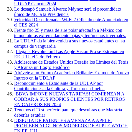
UDLAP Cancún 2024
Lo destapó Samuel: Álvarez Máynez será el precandidato
único de MC a la Presidencia
Velocidad Desenfrenada: Wi-Fi 7 Oficialmente Anunciado en
el CES 2024
Frente frío 25 y masa de aire polar afectarán a México con
temperaturas extremadamente bajas y fenómenos invernales.
La UDLAP da la bienvenida a sus nuevos estudiantes en su
campus de vanguardia
¡Llega la Revolución! Las Apple Vision Pro se Estrenan en
EE. UU. el 2 de Febrero
Adolescente de Estados Unidos Desafía los Límites del Tetris
y Alcanza un Logro Histórico
Atrévete a un Futuro Académico Brillante: Examen de Nuevo
Ingreso en la UDLAP
Reconocimiento a Estudiante de la UDLAP por
Contribuciones a la Cultura y Turismo en Puebla
¡BBVA IMPONE NUEVAS TARIFAS! COMIENZAN A
COBRAR A SUS PROPIOS CLIENTES POR RETIROS
EN CAJEROS EN 2024
Tenemos el Test perfecto para que descubras que Maestría
deberías estudiar
DISPUTA DE PATENTES AMENAZA A APPLE:
PROHÍBEN ALGUNOS MODELOS DE APPLE WATCH
EN EE. UU.