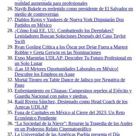
realidad aumentada para profesionales
Nayib Bukele es reelegido como presidente de El Salvador en
medio de controversias
Diablos Rojos y Yankees de Nueva York Disputarán Dos
Partidos en México
¿Cómo Está EE. UU. Combatiendo los Deepfakes?
Legisladores Buscan Soluciones Después del Caso Taylor
Swift
Ryan Gosling Critica a los Óscar por Dejar Fuera a Margot
Robbie y Greta Gerwig en las Nominaciones
Expo Maestrías UDLAP: Descubre Tu Futuro Profesional en
un Solo Lugar
¡Las 10 Mejores Oportunidades Laborales en México!
Descubre los Empleos en Auge
Mortal Tiroteo en Table Dance de Jalisco por Negativa de
Pago
Enfrentamiento en Chiapas: Campesinos repelen al Ejército y
Guardia Nacional con palos y piedras.
Raúl Rivera Sánchez, Designado como Head Coach de los
Aztecas UDLAP
Fuga de Capitales en México al Cierre del 2023: Un Reto
Económico Pendiente
“La Sociedad de la Nieve”: Resurge la Tragedia de los Andes
en un Poderoso Relato Cinematográfico
La Universidad de las Américas Puebla presenta el Día