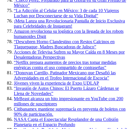
“Checo Pérez: Preparado para la Gloria en su Gran Premio de
México”
“La Adicción al Celular en México: 3 de cada 10 Viajeros
Luchan por Desconectarse de su Vida Digital”
¡Meta Lanza una Revolucionaria Pantalla de Inicio Exclusiva
para Celebridades de Instagram!
Amazon revoluciona su logística con la llegada de los robots
humanoides Digit
“Descubren Horno Clandestino con Restos Calcinos en
Tlaquepaque, Madres Buscadoras de Jalisco”
Acciones de Televisa Sufren su Mayor Caída en 8 Meses por
Desalentadoras Perspectivas
“Netflix prepara aumentos de precios tras tomar medidas
enérgicas contra el uso compartido de contraseñas”
“Donovan Carrillo, Patinador Mexicano que Desafió las
Adversidades en el Trofeo Internacional de Escocia”
Jóvenes viven la experiencia de Expo UDLAP
“Invasión de Autos Chinos: El Puerto Lázaro Cárdenas se
Llena de Novedades”
MrBeast alcanza un hito impresionante en YouTube con 200
millones de suscriptores
Citibanamex mantiene supremacía en preventa de boletos con
90% de participación.
NASA Capta el Espectacular Resplandor de una Colisión
Planetaria en el Espacio Profundo