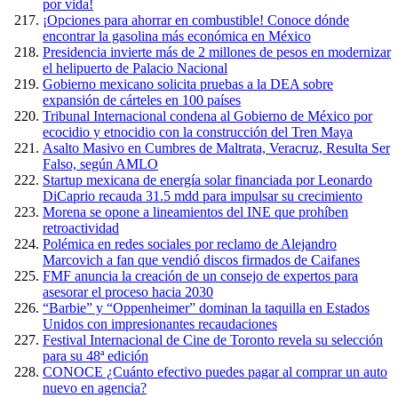
por vida!
¡Opciones para ahorrar en combustible! Conoce dónde
encontrar la gasolina más económica en México
Presidencia invierte más de 2 millones de pesos en modernizar
el helipuerto de Palacio Nacional
Gobierno mexicano solicita pruebas a la DEA sobre
expansión de cárteles en 100 países
Tribunal Internacional condena al Gobierno de México por
ecocidio y etnocidio con la construcción del Tren Maya
Asalto Masivo en Cumbres de Maltrata, Veracruz, Resulta Ser
Falso, según AMLO
Startup mexicana de energía solar financiada por Leonardo
DiCaprio recauda 31.5 mdd para impulsar su crecimiento
Morena se opone a lineamientos del INE que prohíben
retroactividad
Polémica en redes sociales por reclamo de Alejandro
Marcovich a fan que vendió discos firmados de Caifanes
FMF anuncia la creación de un consejo de expertos para
asesorar el proceso hacia 2030
“Barbie” y “Oppenheimer” dominan la taquilla en Estados
Unidos con impresionantes recaudaciones
Festival Internacional de Cine de Toronto revela su selección
para su 48ª edición
CONOCE ¿Cuánto efectivo puedes pagar al comprar un auto
nuevo en agencia?