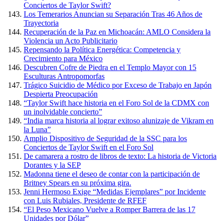
Conciertos de Taylor Swift?
Los Temerarios Anuncian su Separación Tras 46 Años de
Trayectoria
Recuperación de la Paz en Michoacán: AMLO Considera la
Violencia un Acto Publicitario
Repensando la Política Energética: Competencia y
Crecimiento para México
Descubren Cofre de Piedra en el Templo Mayor con 15
Esculturas Antropomorfas
Trágico Suicidio de Médico por Exceso de Trabajo en Japón
Despierta Preocupación
“Taylor Swift hace historia en el Foro Sol de la CDMX con
un inolvidable concierto”
“India marca historia al lograr exitoso alunizaje de Vikram en
la Luna”
Amplio Dispositivo de Seguridad de la SSC para los
Conciertos de Taylor Swift en el Foro Sol
De camarera a rostro de libros de texto: La historia de Victoria
Dorantes y la SEP
Madonna tiene el deseo de contar con la participación de
Britney Spears en su próxima gira.
Jenni Hermoso Exige “Medidas Ejemplares” por Incidente
con Luis Rubiales, Presidente de RFEF
“El Peso Mexicano Vuelve a Romper Barrera de las 17
Unidades por Dólar”