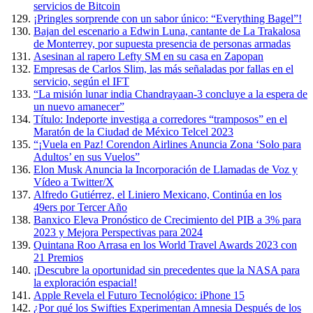
servicios de Bitcoin
¡Pringles sorprende con un sabor único: “Everything Bagel”!
Bajan del escenario a Edwin Luna, cantante de La Trakalosa
de Monterrey, por supuesta presencia de personas armadas
Asesinan al rapero Lefty SM en su casa en Zapopan
Empresas de Carlos Slim, las más señaladas por fallas en el
servicio, según el IFT
“La misión lunar india Chandrayaan-3 concluye a la espera de
un nuevo amanecer”
Título: Indeporte investiga a corredores “tramposos” en el
Maratón de la Ciudad de México Telcel 2023
“¡Vuela en Paz! Corendon Airlines Anuncia Zona ‘Solo para
Adultos’ en sus Vuelos”
Elon Musk Anuncia la Incorporación de Llamadas de Voz y
Vídeo a Twitter/X
Alfredo Gutiérrez, el Liniero Mexicano, Continúa en los
49ers por Tercer Año
Banxico Eleva Pronóstico de Crecimiento del PIB a 3% para
2023 y Mejora Perspectivas para 2024
Quintana Roo Arrasa en los World Travel Awards 2023 con
21 Premios
¡Descubre la oportunidad sin precedentes que la NASA para
la exploración espacial!
Apple Revela el Futuro Tecnológico: iPhone 15
¿Por qué los Swifties Experimentan Amnesia Después de los