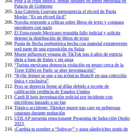
Pese a la crisis hídrica, riegan jardines en pleno mediodía en
Palacio de Gobierno
Ana Gabriela Guevara menosprecia el récord de Paola
Morán: “Es un récord fácil”
Noroña responde a críticas sobre libros de texto y compara
opositores con nazis
El Episcopado Mexicano respalda fallo judicial y solicita
detener la distribución de libros de texto
Punta de flecha prehistórica hecha con material extraterrestre
será parte de una exposición en Suiza
Muere influencer vegana de TikTok tras 4 años de estricta
dieta a base de frutas y sin agua
“Turista mexicana denuncia violación en grupo cerca de la
Torre Eiffel en París: se abre investigación”
“Kylie Jenner se une a las icónicas Bratz® en una colección
única y exclusiva”
Peso se deprecia frente al dólar debido a recorte de
calificación crediticia de Estados Unidos
Cardi B bajo investigación policial por incidente con
micrófono lanzado a un fan
Trágico accidente: Tiktoker muere tras caer en peligrosas
cataratas durante grabación
UDLAP presenta emocionante Programa de Inducción Otoño
2023
¡Cambia tu nombre a “Subway” y gana sándwiches gratis de