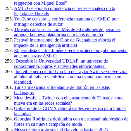
reggaetón con Miguel Bosé”
AMLO celebra la competencia en redes sociales con la
llegada de Threads
YouTube censura la conferencia matutina de AMLO por
infringir derechos de autor
Threads causa sensación: Más de 30 millones de personas
adoptan la nueva plataforma en menos de un día
Festival Internacional de Cine de Guanajuato aborda el
impacto de la inteligencia artificial
El periodista Carlos Jiménez recibe protección gubernamental
ante amenazas: AMLO
¡Descubre la Universidad UDLAP: un universo de
conocimiento, logros y actividades emocionantes!
¡Increíble pero cierto! Una fan de Taylor Swift se vuelve viral
al faltar al trabajo y cubrirse con una manta para ocultar su
identidad.
Turista mexicana sufre ataque de tiburón en las Islas
Galápagos
Meta desafía a Twitter con el lanzamiento de Threads: ¿una
nueva era en las redes sociales?
Gobierno de la CDMX retirará cables en desuso para limpiar
la ciudad
Georgina Rodríguez deslumbra con un sensual minivestido de
flores en su nueva campaña de moda
Messi recibirá ingresos del Barcelona hasta el 2025