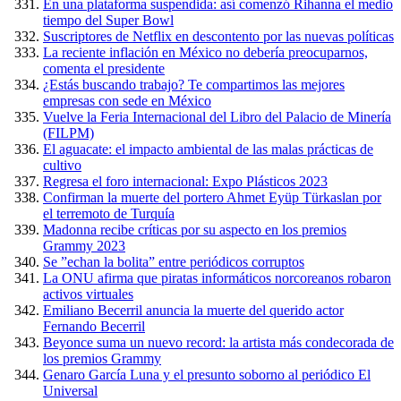
En una plataforma suspendida: así comenzó Rihanna el medio
tiempo del Super Bowl
Suscriptores de Netflix en descontento por las nuevas políticas
La reciente inflación en México no debería preocuparnos,
comenta el presidente
¿Estás buscando trabajo? Te compartimos las mejores
empresas con sede en México
Vuelve la Feria Internacional del Libro del Palacio de Minería
(FILPM)
El aguacate: el impacto ambiental de las malas prácticas de
cultivo
Regresa el foro internacional: Expo Plásticos 2023
Confirman la muerte del portero Ahmet Eyüp Türkaslan por
el terremoto de Turquía
Madonna recibe críticas por su aspecto en los premios
Grammy 2023
Se ”echan la bolita” entre periódicos corruptos
La ONU afirma que piratas informáticos norcoreanos robaron
activos virtuales
Emiliano Becerril anuncia la muerte del querido actor
Fernando Becerril
Beyonce suma un nuevo record: la artista más condecorada de
los premios Grammy
Genaro García Luna y el presunto soborno al periódico El
Universal