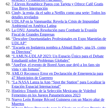
7-Eleven Restablece Pagos con Tarjeta y Ofrece Café Gratis
Tras Breve Interrupción
Cindy, la regia, da el salto a Netflix como una serie: Todos los
detalles revelados
UDLAP en la Vanguardia: Revela la Crisis de Impunidad
Ambiental en América Latina
La ONU Aprueba Resolución para Combatir la Evasión
Fiscal de Grandes Empresas
“Descubre Oportunidades Profesionales en Expo Maestrías de
UDLAP”
“Escuela en Inglaterra nombra a Abigail Bailey, una IA, como
su Directora”
“LAMUN-UDLAP 2023: Un Espacio Único para el Debate
Estudiantil sobre Problemas Globales”
“ApeFest, el evento de Bored Apes que dejó a los fans sin
vista y sin fortuna”
AMLO Reconoce Error en Declaración de Emergencia para
47 Municipios de Guerrero
“La NASA Lanza la App “Spot the Station” para Localizar la
Estación Espacial Internacional”
Histórico Triunfo de la Selección Mexicana de Voleibol
Femenino en los Juegos Panamericanos 2023
Nuevo León Rompe Récord Guinness con un Macro altar de
Muertos