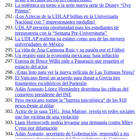
La polémica en torno a la serie nueva serie de Disney “Oye
Primos”
¡Los Aztecas de la UDLAP brillan en la Universiada
Nacional con 7 impresionantes medallas!
UDLAP presenta oportunidad para los estudiantes de
preparatoria con la “Semana Pre-Universitaria”
La UDLAP reafirma su estatus como una de las mejores
universidades de México
La vida de Ana Carmona Ruiz y su pasión por el Fútbol
Un respiro para la economía mexicana: baja inflación
Esposa de Bruce Willis pide a Paparazzi que respeten el
espacio del actor
¿Estas listo para ver la nueva película de Las Tortugas Ninja?
El Vaticano firmó un acuerdo para donar a Grecia tres
fragmentos escultóricos del Partenón
Adán Augusto López Hernández desestima las críticas del
consejero presidente del INE
Peso mexicano rompe la ”barrera psicológica” de los $18
pesos frente al dólar
Actriz de la saga THG, Jena Malone, revela en redes sociales
que fue victima de una violación
Liam Hemsworth podría levantar una demanda contra Miley
Cyrus por difamación
Adán Augusto, secretario de Gobernación, respondió a los