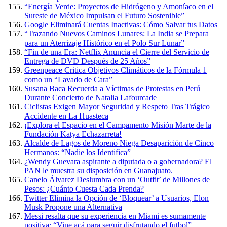
“Energía Verde: Proyectos de Hidrógeno y Amoníaco en el
Sureste de México Impulsan el Futuro Sostenible”
Google Eliminará Cuentas Inactivas: Cómo Salvar tus Datos
“Trazando Nuevos Caminos Lunares: La India se Prepara
para un Aterrizaje Histórico en el Polo Sur Lunar”
“Fin de una Era: Netflix Anuncia el Cierre del Servicio de
Entrega de DVD Después de 25 Años”
Greenpeace Critica Objetivos Climáticos de la Fórmula 1
como un “Lavado de Cara”
Susana Baca Recuerda a Víctimas de Protestas en Perú
Durante Concierto de Natalia Lafourcade
Ciclistas Exigen Mayor Seguridad y Respeto Tras Trágico
Accidente en La Huasteca
¡Explora el Espacio en el Campamento Misión Marte de la
Fundación Katya Echazarreta!
Alcalde de Lagos de Moreno Niega Desaparición de Cinco
Hermanos: “Nadie los Identifica”
¿Wendy Guevara aspirante a diputada o a gobernadora? El
PAN le muestra su disposición en Guanajuato.
Canelo Álvarez Deslumbra con un ‘Outfit’ de Millones de
Pesos: ¿Cuánto Cuesta Cada Prenda?
Twitter Elimina la Opción de ‘Bloquear’ a Usuarios, Elon
Musk Propone una Alternativa
Messi resalta que su experiencia en Miami es sumamente
positiva: “Vine acá para seguir disfrutando el futbol”