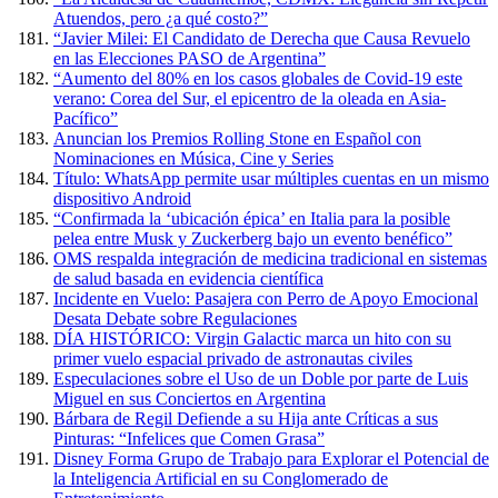
Atuendos, pero ¿a qué costo?”
“Javier Milei: El Candidato de Derecha que Causa Revuelo
en las Elecciones PASO de Argentina”
“Aumento del 80% en los casos globales de Covid-19 este
verano: Corea del Sur, el epicentro de la oleada en Asia-
Pacífico”
Anuncian los Premios Rolling Stone en Español con
Nominaciones en Música, Cine y Series
Título: WhatsApp permite usar múltiples cuentas en un mismo
dispositivo Android
“Confirmada la ‘ubicación épica’ en Italia para la posible
pelea entre Musk y Zuckerberg bajo un evento benéfico”
OMS respalda integración de medicina tradicional en sistemas
de salud basada en evidencia científica
Incidente en Vuelo: Pasajera con Perro de Apoyo Emocional
Desata Debate sobre Regulaciones
DÍA HISTÓRICO: Virgin Galactic marca un hito con su
primer vuelo espacial privado de astronautas civiles
Especulaciones sobre el Uso de un Doble por parte de Luis
Miguel en sus Conciertos en Argentina
Bárbara de Regil Defiende a su Hija ante Críticas a sus
Pinturas: “Infelices que Comen Grasa”
Disney Forma Grupo de Trabajo para Explorar el Potencial de
la Inteligencia Artificial en su Conglomerado de