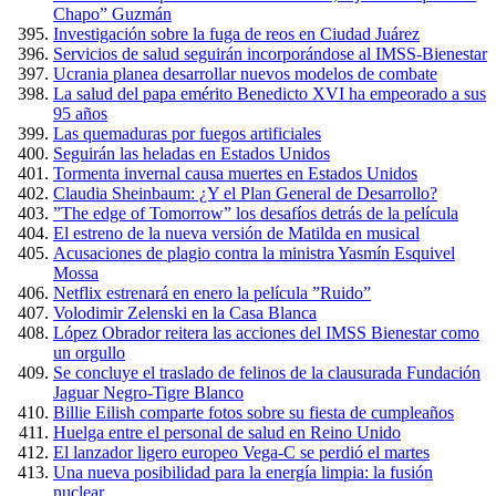
Chapo” Guzmán
Investigación sobre la fuga de reos en Ciudad Juárez
Servicios de salud seguirán incorporándose al IMSS-Bienestar
Ucrania planea desarrollar nuevos modelos de combate
La salud del papa emérito Benedicto XVI ha empeorado a sus
95 años
Las quemaduras por fuegos artificiales
Seguirán las heladas en Estados Unidos
Tormenta invernal causa muertes en Estados Unidos
Claudia Sheinbaum: ¿Y el Plan General de Desarrollo?
”The edge of Tomorrow” los desafíos detrás de la película
El estreno de la nueva versión de Matilda en musical
Acusaciones de plagio contra la ministra Yasmín Esquivel
Mossa
Netflix estrenará en enero la película ”Ruido”
Volodimir Zelenski en la Casa Blanca
López Obrador reitera las acciones del IMSS Bienestar como
un orgullo
Se concluye el traslado de felinos de la clausurada Fundación
Jaguar Negro-Tigre Blanco
Billie Eilish comparte fotos sobre su fiesta de cumpleaños
Huelga entre el personal de salud en Reino Unido
El lanzador ligero europeo Vega-C se perdió el martes
Una nueva posibilidad para la energía limpia: la fusión
nuclear