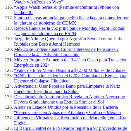
Watch y AirPods en Vivo”
“Apple Watch Series 9: ¡Permite encontrar tu iPhone con
facilidad!”
Sandra Cuevas anuncia que pedirá licencia para contender por
la jefatura de gobierno de CDMX
Rebeca Landa es la voz principal de Monday Night Football
y sigue abriendo brecha en ESPN
Juzgado Admite Querella por Agresión Sexual contra Luis
Rubiales por Beso a Jenni Hermoso
México se Endeuda para Cubrir Intereses de Pensiones y
Obras de la 4T, Advierte Concamin
México Propone Aumento del 3.4% en Gasto para Transición
Energética en 2024
“Valor de Inter Miami Dispara a $1,500 Millones de Dólares”
“ONU Insta a los Líderes del G20 a Cambiar las Reglas para
Detener el Colapso Climático”
Advertencia: Usar Papel de Baño para Limpiarse la Nariz
Puede Ser Perjudicial para la Salud
Descubrimiento Astronómico Revela un Agujero Negro que
Devora Gradualmente una Estrella Similar al Sol
Alerta en Estados Unidos por la Presencia de la Bacteria
“Come Carne” en Aguas del Atlántico y Golfo de México
Influencers Virtuales: La Revolución del Marketing en la Era
Digital
El Banco Central de El Salvador registra a 97 proveedores de