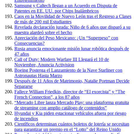
Entretenimiento
Samsung y Caltech llegan a un Acuerdo en Disputa de
Patentes en EE. UU. por Chips Inalámbricos
Caos en la Movilidad de Nuevo León tras el Regreso a Clases
de más de 200 mil Estudiantes
Revelada declaración jurada: Niño de 6 años que disparó a su
maestra alardeó sobre el hecho
Apreciación del Peso Mexicano: ¿Un “Superpeso” con
Consecuencias?
Rusia anuncia emocionante misión lunar robótica después de
47 años
Call of Duty: Modern Warfare III Llegará el 10 de
Noviembre, Anuncia Activision
Boeing Posterga el Lanzamiento de la Nave Starliner con
Astronautas Hasta Marzo
Después de 11 Años de Matrimonio, Natalie Portman Decide
Separarse
Fallece William Friedkin, director de “El exorcista” y “The
French Connection”, a los 87 años
“Mercado Libre lanza Mercado Play: una plataforma gratuita
de streaming con amplio catálogo de contenidos”
Hyundai y Kia piden estacionar vehículos afuera por riesgo
de incendios
Científicos determinan cuántos boletos de lotería se necesitan
para garantizar un premio en el “Lotto” del Reino Unido