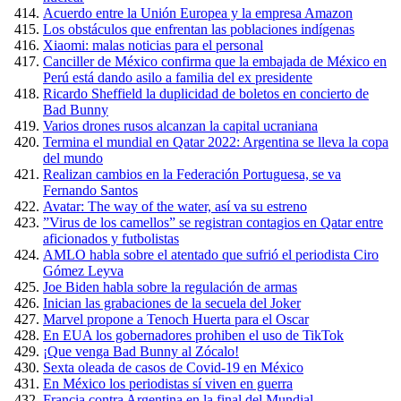
Acuerdo entre la Unión Europea y la empresa Amazon
Los obstáculos que enfrentan las poblaciones indígenas
Xiaomi: malas noticias para el personal
Canciller de México confirma que la embajada de México en
Perú está dando asilo a familia del ex presidente
Ricardo Sheffield la duplicidad de boletos en concierto de
Bad Bunny
Varios drones rusos alcanzan la capital ucraniana
Termina el mundial en Qatar 2022: Argentina se lleva la copa
del mundo
Realizan cambios en la Federación Portuguesa, se va
Fernando Santos
Avatar: The way of the water, así va su estreno
”Virus de los camellos” se registran contagios en Qatar entre
aficionados y futbolistas
AMLO habla sobre el atentado que sufrió el periodista Ciro
Gómez Leyva
Joe Biden habla sobre la regulación de armas
Inician las grabaciones de la secuela del Joker
Marvel propone a Tenoch Huerta para el Oscar
En EUA los gobernadores prohiben el uso de TikTok
¡Que venga Bad Bunny al Zócalo!
Sexta oleada de casos de Covid-19 en México
En México los periodistas sí viven en guerra
Francia contra Argentina en la final del Mundial