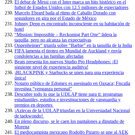
El debut de Messi con el Inter marca un hito histórico en el
futbol de Estados Unidos con 12.5 millones de espectadores
Marcelo Ebrard baila al ritmo de Caballo Dorado con
seguidores en gira por el Estado de México
Johnny Depp es encontrado inconsciente en su habitación de
hotel
“Mission: Impossible – Reckoning Part One” lidera la
taquilla, pero no alcanza las expectativas
Oppenheimer” triunfa sobre “Barbie” en la taquilla de la India
FIFA lamenta el tiroteo en Mundial de Auckland y envía
condolencias a las familias afectadas
Beats presenta los nuevos Studio Pro Headphones: ¡El
siguiente nivel de experiencia auditiva!
¡BLACKPINK y Starbucks se unen para una experiencia
única!
Notario público de Edomex es asesinado en Oaxaca; Fiscalía
investiga “venganza personal”
Descubre todo lo que la UDLAP tiene para ti: programas
estudiantiles, estudios e investigaciones de vanguardia y
premios en deportes
¡Aztecas de la UDLAP triunfan en la Universiadad Nacional
de taekwondo!
En pleno discurso, se le caen los pantalones a diputado de
Morena
El mediocampista mexicano Rodolfo Pizarro se une al AEK