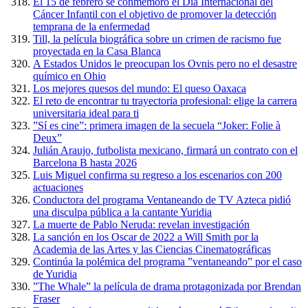
El 15 de febrero se conmemoró el Día Internacional del
Cáncer Infantil con el objetivo de promover la detección
temprana de la enfermedad
Till, la película biográfica sobre un crimen de racismo fue
proyectada en la Casa Blanca
A Estados Unidos le preocupan los Ovnis pero no el desastre
químico en Ohio
Los mejores quesos del mundo: El queso Oaxaca
El reto de encontrar tu trayectoria profesional: elige la carrera
universitaria ideal para ti
”Sí es cine”: primera imagen de la secuela “Joker: Folie à
Deux”
Julián Araujo, futbolista mexicano, firmará un contrato con el
Barcelona B hasta 2026
Luis Miguel confirma su regreso a los escenarios con 200
actuaciones
Conductora del programa Ventaneando de TV Azteca pidió
una disculpa pública a la cantante Yuridia
La muerte de Pablo Neruda: revelan investigación
La sanción en los Oscar de 2022 a Will Smith por la
Academia de las Artes y las Ciencias Cinematográficas
Continúa la polémica del programa ”ventaneando” por el caso
de Yuridia
”The Whale” la película de drama protagonizada por Brendan
Fraser