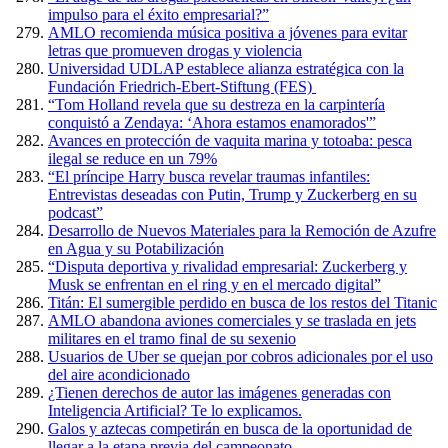
impulso para el éxito empresarial?”
AMLO recomienda música positiva a jóvenes para evitar
letras que promueven drogas y violencia
Universidad UDLAP establece alianza estratégica con la
Fundación Friedrich-Ebert-Stiftung (FES)
“Tom Holland revela que su destreza en la carpintería
conquistó a Zendaya: ‘Ahora estamos enamorados'”
Avances en protección de vaquita marina y totoaba: pesca
ilegal se reduce en un 79%
“El príncipe Harry busca revelar traumas infantiles:
Entrevistas deseadas con Putin, Trump y Zuckerberg en su
podcast”
Desarrollo de Nuevos Materiales para la Remoción de Azufre
en Agua y su Potabilización
“Disputa deportiva y rivalidad empresarial: Zuckerberg y
Musk se enfrentan en el ring y en el mercado digital”
Titán: El sumergible perdido en busca de los restos del Titanic
AMLO abandona aviones comerciales y se traslada en jets
militares en el tramo final de su sexenio
Usuarios de Uber se quejan por cobros adicionales por el uso
del aire acondicionado
¿Tienen derechos de autor las imágenes generadas con
Inteligencia Artificial? Te lo explicamos.
Galos y aztecas competirán en busca de la oportunidad de
llegar a la etapa previa del campeonato.