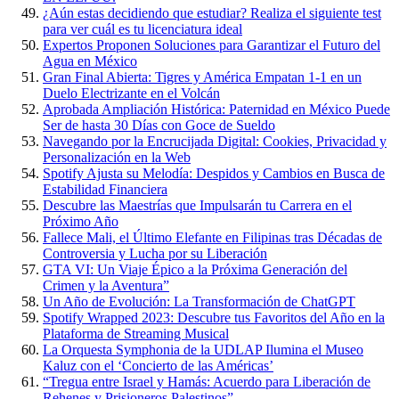
¿Aún estas decidiendo que estudiar? Realiza el siguiente test
para ver cuál es tu licenciatura ideal
Expertos Proponen Soluciones para Garantizar el Futuro del
Agua en México
Gran Final Abierta: Tigres y América Empatan 1-1 en un
Duelo Electrizante en el Volcán
Aprobada Ampliación Histórica: Paternidad en México Puede
Ser de hasta 30 Días con Goce de Sueldo
Navegando por la Encrucijada Digital: Cookies, Privacidad y
Personalización en la Web
Spotify Ajusta su Melodía: Despidos y Cambios en Busca de
Estabilidad Financiera
Descubre las Maestrías que Impulsarán tu Carrera en el
Próximo Año
Fallece Mali, el Último Elefante en Filipinas tras Décadas de
Controversia y Lucha por su Liberación
GTA VI: Un Viaje Épico a la Próxima Generación del
Crimen y la Aventura”
Un Año de Evolución: La Transformación de ChatGPT
Spotify Wrapped 2023: Descubre tus Favoritos del Año en la
Plataforma de Streaming Musical
La Orquesta Symphonia de la UDLAP Ilumina el Museo
Kaluz con el ‘Concierto de las Américas’
“Tregua entre Israel y Hamás: Acuerdo para Liberación de
Rehenes y Prisioneros Palestinos”