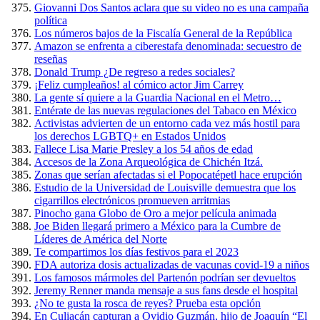
Giovanni Dos Santos aclara que su video no es una campaña
política
Los números bajos de la Fiscalía General de la República
Amazon se enfrenta a ciberestafa denominada: secuestro de
reseñas
Donald Trump ¿De regreso a redes sociales?
¡Feliz cumpleaños! al cómico actor Jim Carrey
La gente sí quiere a la Guardia Nacional en el Metro…
Entérate de las nuevas regulaciones del Tabaco en México
Activistas advierten de un entorno cada vez más hostil para
los derechos LGBTQ+ en Estados Unidos
Fallece Lisa Marie Presley a los 54 años de edad
Accesos de la Zona Arqueológica de Chichén Itzá.
Zonas que serían afectadas si el Popocatépetl hace erupción
Estudio de la Universidad de Louisville demuestra que los
cigarrillos electrónicos promueven arritmias
Pinocho gana Globo de Oro a mejor película animada
Joe Biden llegará primero a México para la Cumbre de
Líderes de América del Norte
Te compartimos los días festivos para el 2023
FDA autoriza dosis actualizadas de vacunas covid-19 a niños
Los famosos mármoles del Partenón podrían ser devueltos
Jeremy Renner manda mensaje a sus fans desde el hospital
¿No te gusta la rosca de reyes? Prueba esta opción
En Culiacán capturan a Ovidio Guzmán, hijo de Joaquín “El