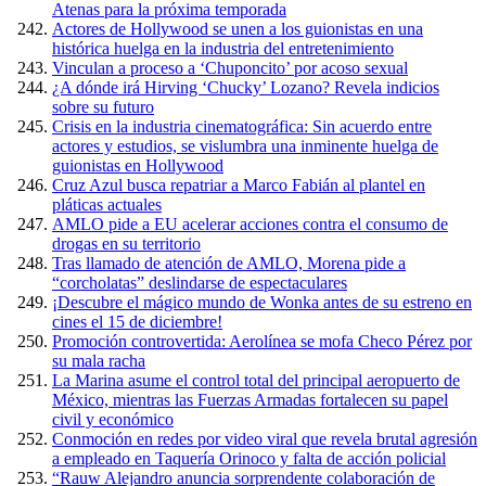
Atenas para la próxima temporada
Actores de Hollywood se unen a los guionistas en una
histórica huelga en la industria del entretenimiento
Vinculan a proceso a ‘Chuponcito’ por acoso sexual
¿A dónde irá Hirving ‘Chucky’ Lozano? Revela indicios
sobre su futuro
Crisis en la industria cinematográfica: Sin acuerdo entre
actores y estudios, se vislumbra una inminente huelga de
guionistas en Hollywood
Cruz Azul busca repatriar a Marco Fabián al plantel en
pláticas actuales
AMLO pide a EU acelerar acciones contra el consumo de
drogas en su territorio
Tras llamado de atención de AMLO, Morena pide a
“corcholatas” deslindarse de espectaculares
¡Descubre el mágico mundo de Wonka antes de su estreno en
cines el 15 de diciembre!
Promoción controvertida: Aerolínea se mofa Checo Pérez por
su mala racha
La Marina asume el control total del principal aeropuerto de
México, mientras las Fuerzas Armadas fortalecen su papel
civil y económico
Conmoción en redes por video viral que revela brutal agresión
a empleado en Taquería Orinoco y falta de acción policial
“Rauw Alejandro anuncia sorprendente colaboración de