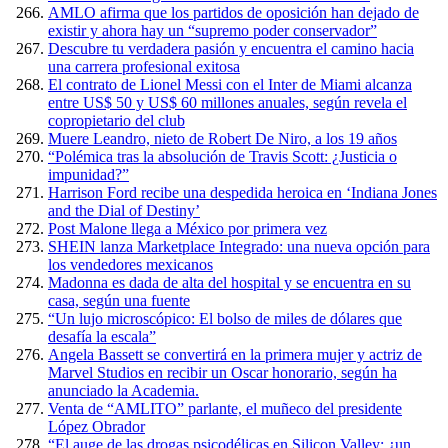
AMLO afirma que los partidos de oposición han dejado de
existir y ahora hay un “supremo poder conservador”
Descubre tu verdadera pasión y encuentra el camino hacia
una carrera profesional exitosa
El contrato de Lionel Messi con el Inter de Miami alcanza
entre US$ 50 y US$ 60 millones anuales, según revela el
copropietario del club
Muere Leandro, nieto de Robert De Niro, a los 19 años
“Polémica tras la absolución de Travis Scott: ¿Justicia o
impunidad?”
Harrison Ford recibe una despedida heroica en ‘Indiana Jones
and the Dial of Destiny’
Post Malone llega a México por primera vez
SHEIN lanza Marketplace Integrado: una nueva opción para
los vendedores mexicanos
Madonna es dada de alta del hospital y se encuentra en su
casa, según una fuente
“Un lujo microscópico: El bolso de miles de dólares que
desafía la escala”
Angela Bassett se convertirá en la primera mujer y actriz de
Marvel Studios en recibir un Oscar honorario, según ha
anunciado la Academia.
Venta de “AMLITO” parlante, el muñeco del presidente
López Obrador
“El auge de las drogas psicodélicas en Silicon Valley: ¿un