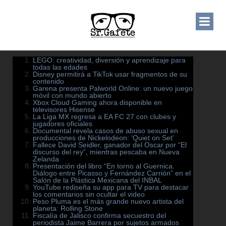
LEGO: creatividad, diversión y aprendizaje para
todas las edades
Disney permitirá a TikTok usar fragmentos de su
contenido
Garena presenta Palworld Online: un nuevo juego
móvil con mundo abierto
Xbox Cloud Gaming ahora disponible en
televisores Hisense
La Liga MX regresa a EA FC 27 con clubes y
jugadores oficiales
Documental revela casos de abuso sexual en
producciones de Nickelodeon: ‘Quiet on Set’
Fallece David Seidler, ganador del Oscar por “El
discurso del rey”, mientras pescaba en Nueva
Zelanda
Presentación del libro “En torno al Guernica.
Diálogo entre Picasso y Fernández Carrión” en el
Salón de la Plástica Mexicana del INBAL
YouTube rediseña su app para TV para destacar
los comentarios sin ocultar el video
Peso Pluma es el más grande nuevo artista del
planeta: Rolling Stone
Fiscalía de Jalisco confirma secuestro del
periodista Jaime Barrera por sujetos armados