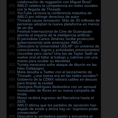
colaboración de reggaetón con Miguel Bosé”
AMLO celebra la competencia en redes sociales
con la llegada de Threads
YouTube censura la conferencia matutina de
AMLO por infringir derechos de autor
Threads causa sensación: Más de 30 millones de
personas adoptan la nueva plataforma en menos
de un día
Festival Internacional de Cine de Guanajuato
aborda el impacto de la inteligencia artificial
El periodista Carlos Jiménez recibe protección
gubernamental ante amenazas: AMLO
¡Descubre la Universidad UDLAP: un universo de
conocimiento, logros y actividades emocionantes!
¡Increíble pero cierto! Una fan de Taylor Swift se
vuelve viral al faltar al trabajo y cubrirse con una
manta para ocultar su identidad.
Turista mexicana sufre ataque de tiburón en las
Islas Galápagos
Meta desafía a Twitter con el lanzamiento de
Threads: ¿una nueva era en las redes sociales?
Gobierno de la CDMX retirará cables en desuso
para limpiar la ciudad
Georgina Rodríguez deslumbra con un sensual
minivestido de flores en su nueva campaña de
moda
Messi recibirá ingresos del Barcelona hasta el
2025
AMLO afirma que los partidos de oposición han
dejado de existir y ahora hay un “supremo poder
conservador”
Descubre tu verdadera pasión y encuentra el