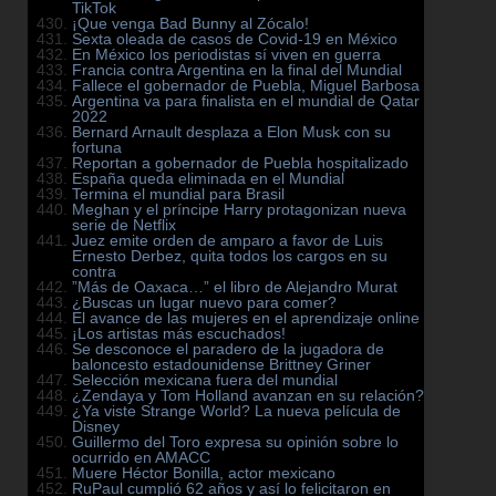
TikTok
¡Que venga Bad Bunny al Zócalo!
Sexta oleada de casos de Covid-19 en México
En México los periodistas sí viven en guerra
Francia contra Argentina en la final del Mundial
Fallece el gobernador de Puebla, Miguel Barbosa
Argentina va para finalista en el mundial de Qatar
2022
Bernard Arnault desplaza a Elon Musk con su
fortuna
Reportan a gobernador de Puebla hospitalizado
España queda eliminada en el Mundial
Termina el mundial para Brasil
Meghan y el príncipe Harry protagonizan nueva
serie de Netflix
Juez emite orden de amparo a favor de Luis
Ernesto Derbez, quita todos los cargos en su
contra
”Más de Oaxaca…” el libro de Alejandro Murat
¿Buscas un lugar nuevo para comer?
El avance de las mujeres en el aprendizaje online
¡Los artistas más escuchados!
Se desconoce el paradero de la jugadora de
baloncesto estadounidense Brittney Griner
Selección mexicana fuera del mundial
¿Zendaya y Tom Holland avanzan en su relación?
¿Ya viste Strange World? La nueva película de
Disney
Guillermo del Toro expresa su opinión sobre lo
ocurrido en AMACC
Muere Héctor Bonilla, actor mexicano
RuPaul cumplió 62 años y así lo felicitaron en