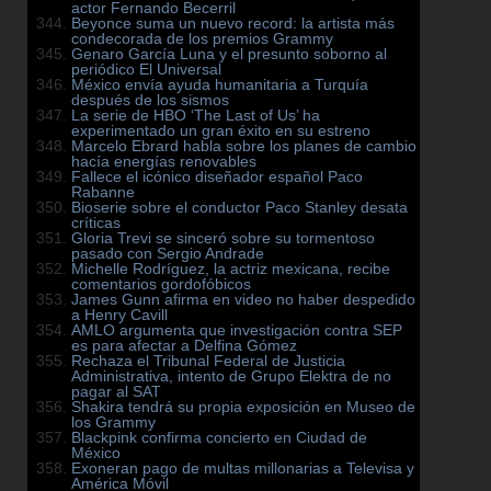
actor Fernando Becerril
Beyonce suma un nuevo record: la artista más
condecorada de los premios Grammy
Genaro García Luna y el presunto soborno al
periódico El Universal
México envía ayuda humanitaria a Turquía
después de los sismos
La serie de HBO ‘The Last of Us’ ha
experimentado un gran éxito en su estreno
Marcelo Ebrard habla sobre los planes de cambio
hacía energías renovables
Fallece el icónico diseñador español Paco
Rabanne
Bioserie sobre el conductor Paco Stanley desata
críticas
Gloria Trevi se sinceró sobre su tormentoso
pasado con Sergio Andrade
Michelle Rodríguez, la actriz mexicana, recibe
comentarios gordofóbicos
James Gunn afirma en video no haber despedido
a Henry Cavill
AMLO argumenta que investigación contra SEP
es para afectar a Delfina Gómez
Rechaza el Tribunal Federal de Justicia
Administrativa, intento de Grupo Elektra de no
pagar al SAT
Shakira tendrá su propia exposición en Museo de
los Grammy
Blackpink confirma concierto en Ciudad de
México
Exoneran pago de multas millonarias a Televisa y
América Móvil