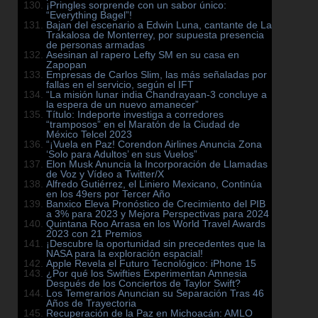
¡Pringles sorprende con un sabor único:
“Everything Bagel”!
Bajan del escenario a Edwin Luna, cantante de La
Trakalosa de Monterrey, por supuesta presencia
de personas armadas
Asesinan al rapero Lefty SM en su casa en
Zapopan
Empresas de Carlos Slim, las más señaladas por
fallas en el servicio, según el IFT
“La misión lunar india Chandrayaan-3 concluye a
la espera de un nuevo amanecer”
Título: Indeporte investiga a corredores
“tramposos” en el Maratón de la Ciudad de
México Telcel 2023
“¡Vuela en Paz! Corendon Airlines Anuncia Zona
‘Solo para Adultos’ en sus Vuelos”
Elon Musk Anuncia la Incorporación de Llamadas
de Voz y Vídeo a Twitter/X
Alfredo Gutiérrez, el Liniero Mexicano, Continúa
en los 49ers por Tercer Año
Banxico Eleva Pronóstico de Crecimiento del PIB
a 3% para 2023 y Mejora Perspectivas para 2024
Quintana Roo Arrasa en los World Travel Awards
2023 con 21 Premios
¡Descubre la oportunidad sin precedentes que la
NASA para la exploración espacial!
Apple Revela el Futuro Tecnológico: iPhone 15
¿Por qué los Swifties Experimentan Amnesia
Después de los Conciertos de Taylor Swift?
Los Temerarios Anuncian su Separación Tras 46
Años de Trayectoria
Recuperación de la Paz en Michoacán: AMLO