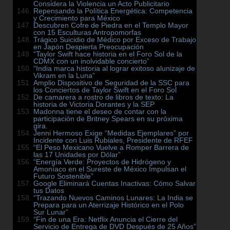
Considera la Violencia un Acto Publicitario
Repensando la Política Energética: Competencia
y Crecimiento para México
Descubren Cofre de Piedra en el Templo Mayor
con 15 Esculturas Antropomorfas
Trágico Suicidio de Médico por Exceso de Trabajo
en Japón Despierta Preocupación
“Taylor Swift hace historia en el Foro Sol de la
CDMX con un inolvidable concierto”
“India marca historia al lograr exitoso alunizaje de
Vikram en la Luna”
Amplio Dispositivo de Seguridad de la SSC para
los Conciertos de Taylor Swift en el Foro Sol
De camarera a rostro de libros de texto: La
historia de Victoria Dorantes y la SEP
Madonna tiene el deseo de contar con la
participación de Britney Spears en su próxima
gira.
Jenni Hermoso Exige “Medidas Ejemplares” por
Incidente con Luis Rubiales, Presidente de RFEF
“El Peso Mexicano Vuelve a Romper Barrera de
las 17 Unidades por Dólar”
“Energía Verde: Proyectos de Hidrógeno y
Amoníaco en el Sureste de México Impulsan el
Futuro Sostenible”
Google Eliminará Cuentas Inactivas: Cómo Salvar
tus Datos
“Trazando Nuevos Caminos Lunares: La India se
Prepara para un Aterrizaje Histórico en el Polo
Sur Lunar”
“Fin de una Era: Netflix Anuncia el Cierre del
Servicio de Entrega de DVD Después de 25 Años”