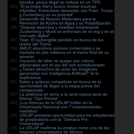
totoaba: pesca ilegal se reduce en un 79%
“El príncipe Harry busca revelar traumas
infantiles: Entrevistas deseadas con Putin, Trump
y Zuckerberg en su podcast”
Desarrollo de Nuevos Materiales para la
Remoción de Azufre en Agua y su Potabilización
“Disputa deportiva y rivalidad empresarial:
Zuckerberg y Musk se enfrentan en el ring y en el
mercado digital”
Titán: El sumergible perdido en busca de los
restos del Titanic
AMLO abandona aviones comerciales y se
traslada en jets militares en el tramo final de su
sexenio
Usuarios de Uber se quejan por cobros
adicionales por el uso del aire acondicionado
¿Tienen derechos de autor las imágenes
generadas con Inteligencia Artificial? Te lo
explicamos.
Galos y aztecas competirán en busca de la
oportunidad de llegar a la etapa previa del
campeonato.
La polémica en torno a la serie nueva serie de
Disney “Oye Primos”
¡Los Aztecas de la UDLAP brillan en la
Universiada Nacional con 7 impresionantes
medallas!
UDLAP presenta oportunidad para los estudiantes
de preparatoria con la “Semana Pre-
Universitaria”
La UDLAP reafirma su estatus como una de las
mejores universidades de México