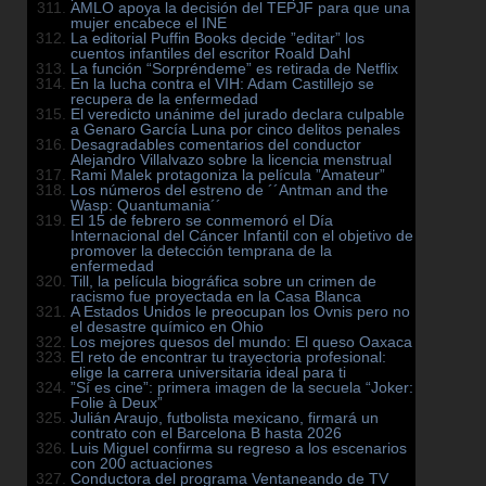
AMLO apoya la decisión del TEPJF para que una
mujer encabece el INE
La editorial Puffin Books decide ”editar” los
cuentos infantiles del escritor Roald Dahl
La función “Sorpréndeme” es retirada de Netflix
En la lucha contra el VIH: Adam Castillejo se
recupera de la enfermedad
El veredicto unánime del jurado declara culpable
a Genaro García Luna por cinco delitos penales
Desagradables comentarios del conductor
Alejandro Villalvazo sobre la licencia menstrual
Rami Malek protagoniza la película ”Amateur”
Los números del estreno de ´´Antman and the
Wasp: Quantumania´´
El 15 de febrero se conmemoró el Día
Internacional del Cáncer Infantil con el objetivo de
promover la detección temprana de la
enfermedad
Till, la película biográfica sobre un crimen de
racismo fue proyectada en la Casa Blanca
A Estados Unidos le preocupan los Ovnis pero no
el desastre químico en Ohio
Los mejores quesos del mundo: El queso Oaxaca
El reto de encontrar tu trayectoria profesional:
elige la carrera universitaria ideal para ti
”Sí es cine”: primera imagen de la secuela “Joker:
Folie à Deux”
Julián Araujo, futbolista mexicano, firmará un
contrato con el Barcelona B hasta 2026
Luis Miguel confirma su regreso a los escenarios
con 200 actuaciones
Conductora del programa Ventaneando de TV