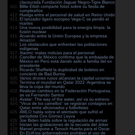
clausurada Fundación Jaguar Negro-Tigre Blanco
Billie Eilish comparte fotos sobre su fiesta de
cumpleaños
Huelga entre el personal de salud en Reino Unido
El lanzador ligero europeo Vega-C se perdió el
martes
Una nueva posibilidad para la energía limpia: la
fusión nuclear
Acuerdo entre la Unión Europea y la empresa
Amazon
Los obstáculos que enfrentan las poblaciones
indígenas
Xiaomi: malas noticias para el personal
Canciller de México confirma que la embajada de
México en Perú está dando asilo a familia del ex
presidente
Ricardo Sheffield la duplicidad de boletos en
concierto de Bad Bunny
Varios drones rusos alcanzan la capital ucraniana
Termina el mundial en Qatar 2022: Argentina se
lleva la copa del mundo
Realizan cambios en la Federación Portuguesa,
se va Fernando Santos
Avatar: The way of the water, así va su estreno
”Virus de los camellos” se registran contagios en
Qatar entre aficionados y futbolistas
AMLO habla sobre el atentado que sufrió el
periodista Ciro Gómez Leyva
Joe Biden habla sobre la regulación de armas
Inician las grabaciones de la secuela del Joker
Marvel propone a Tenoch Huerta para el Oscar
En EUA los gobernadores prohiben el uso de