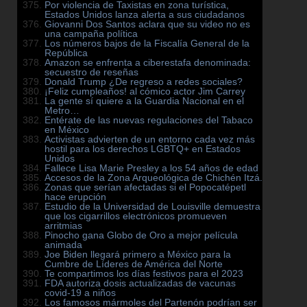
Por violencia de Taxistas en zona turística,
Estados Unidos lanza alerta a sus ciudadanos
Giovanni Dos Santos aclara que su video no es
una campaña política
Los números bajos de la Fiscalía General de la
República
Amazon se enfrenta a ciberestafa denominada:
secuestro de reseñas
Donald Trump ¿De regreso a redes sociales?
¡Feliz cumpleaños! al cómico actor Jim Carrey
La gente sí quiere a la Guardia Nacional en el
Metro…
Entérate de las nuevas regulaciones del Tabaco
en México
Activistas advierten de un entorno cada vez más
hostil para los derechos LGBTQ+ en Estados
Unidos
Fallece Lisa Marie Presley a los 54 años de edad
Accesos de la Zona Arqueológica de Chichén Itzá.
Zonas que serían afectadas si el Popocatépetl
hace erupción
Estudio de la Universidad de Louisville demuestra
que los cigarrillos electrónicos promueven
arritmias
Pinocho gana Globo de Oro a mejor película
animada
Joe Biden llegará primero a México para la
Cumbre de Líderes de América del Norte
Te compartimos los días festivos para el 2023
FDA autoriza dosis actualizadas de vacunas
covid-19 a niños
Los famosos mármoles del Partenón podrían ser