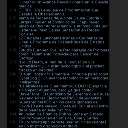
Humano: Un Avance Revolucionario en la Ciencia
Médica
COBOL: Un Lenguaje de Programación que
Desafía la Obsolescencia
Venta de Monedas del Ajolote Causa Euforia y
Largas Filas en el Zoológico de Chapultepec
Video de Oso “Agradeciendo” a Automovilista por
Cederle el Paso Causa Sensación en Redes
Sociales
12 Ciudades Latinoamericanas y Caribeñas se
Unen a Programa de Sostenibilidad de Estados
Unidos
Estudio Europeo Evalúa Radioterapia de Protones
como Tratamiento Potencial para Cáncer de
Esófago
“Liquid Death, el reto de la innovación y la
rentabilidad: ¿Un éxito tecnológico o el próximo
fracaso en bebidas?”
“Xiaomi lanza oficialmente el increíble perro robot
CyberDog 2: Un avance tecnológico en mascotas
inteligentes”
“La Alcaldesa de Cuauhtémoc, CDMX: Elegancia
sin Repetir Atuendos, pero ¿a qué costo?”
“Javier Milei: El Candidato de Derecha que Causa
Revuelo en las Elecciones PASO de Argentina”
“Aumento del 80% en los casos globales de
Covid-19 este verano: Corea del Sur, el epicentro
de la oleada en Asia-Pacífico”
Anuncian los Premios Rolling Stone en Español
con Nominaciones en Música, Cine y Series
Título: WhatsApp permite usar múltiples cuentas
en un mismo dispositivo Android