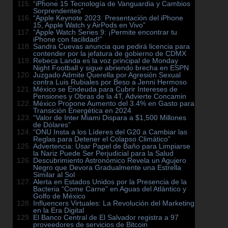
“iPhone 15 Tecnología de Vanguardia y Cambios
Sorprendentes”
“Apple Keynote 2023: Presentación del iPhone
15, Apple Watch y AirPods en Vivo”
“Apple Watch Series 9: ¡Permite encontrar tu
iPhone con facilidad!”
Sandra Cuevas anuncia que pedirá licencia para
contender por la jefatura de gobierno de CDMX
Rebeca Landa es la voz principal de Monday
Night Football y sigue abriendo brecha en ESPN
Juzgado Admite Querella por Agresión Sexual
contra Luis Rubiales por Beso a Jenni Hermoso
México se Endeuda para Cubrir Intereses de
Pensiones y Obras de la 4T, Advierte Concamin
México Propone Aumento del 3.4% en Gasto para
Transición Energética en 2024
“Valor de Inter Miami Dispara a $1,500 Millones
de Dólares”
“ONU Insta a los Líderes del G20 a Cambiar las
Reglas para Detener el Colapso Climático”
Advertencia: Usar Papel de Baño para Limpiarse
la Nariz Puede Ser Perjudicial para la Salud
Descubrimiento Astronómico Revela un Agujero
Negro que Devora Gradualmente una Estrella
Similar al Sol
Alerta en Estados Unidos por la Presencia de la
Bacteria “Come Carne” en Aguas del Atlántico y
Golfo de México
Influencers Virtuales: La Revolución del Marketing
en la Era Digital
El Banco Central de El Salvador registra a 97
proveedores de servicios de Bitcoin