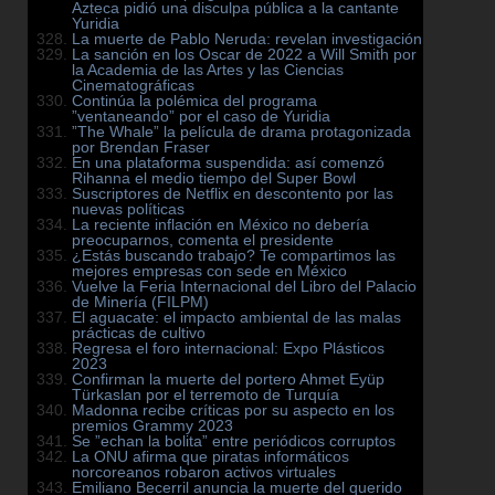
Azteca pidió una disculpa pública a la cantante
Yuridia
La muerte de Pablo Neruda: revelan investigación
La sanción en los Oscar de 2022 a Will Smith por
la Academia de las Artes y las Ciencias
Cinematográficas
Continúa la polémica del programa
”ventaneando” por el caso de Yuridia
”The Whale” la película de drama protagonizada
por Brendan Fraser
En una plataforma suspendida: así comenzó
Rihanna el medio tiempo del Super Bowl
Suscriptores de Netflix en descontento por las
nuevas políticas
La reciente inflación en México no debería
preocuparnos, comenta el presidente
¿Estás buscando trabajo? Te compartimos las
mejores empresas con sede en México
Vuelve la Feria Internacional del Libro del Palacio
de Minería (FILPM)
El aguacate: el impacto ambiental de las malas
prácticas de cultivo
Regresa el foro internacional: Expo Plásticos
2023
Confirman la muerte del portero Ahmet Eyüp
Türkaslan por el terremoto de Turquía
Madonna recibe críticas por su aspecto en los
premios Grammy 2023
Se ”echan la bolita” entre periódicos corruptos
La ONU afirma que piratas informáticos
norcoreanos robaron activos virtuales
Emiliano Becerril anuncia la muerte del querido