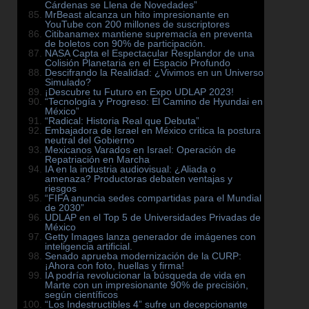
Cárdenas se Llena de Novedades”
MrBeast alcanza un hito impresionante en
YouTube con 200 millones de suscriptores
Citibanamex mantiene supremacía en preventa
de boletos con 90% de participación.
NASA Capta el Espectacular Resplandor de una
Colisión Planetaria en el Espacio Profundo
Descifrando la Realidad: ¿Vivimos en un Universo
Simulado?
¡Descubre tu Futuro en Expo UDLAP 2023!
“Tecnología y Progreso: El Camino de Hyundai en
México”
“Radical: Historia Real que Debuta”
Embajadora de Israel en México critica la postura
neutral del Gobierno
Mexicanos Varados en Israel: Operación de
Repatriación en Marcha
IA en la industria audiovisual: ¿Aliada o
amenaza? Productoras debaten ventajas y
riesgos
“FIFA anuncia sedes compartidas para el Mundial
de 2030”
UDLAP en el Top 5 de Universidades Privadas de
México
Getty Images lanza generador de imágenes con
inteligencia artificial.
Senado aprueba modernización de la CURP:
¡Ahora con foto, huellas y firma!
IA podría revolucionar la búsqueda de vida en
Marte con un impresionante 90% de precisión,
según científicos
“Los Indestructibles 4” sufre un decepcionante