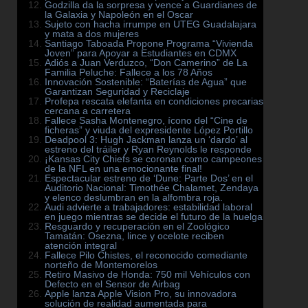
Godzilla da la sorpresa y vence a Guardianes de
la Galaxia y Napoleón en el Oscar
Sujeto con hacha irrumpe en UTEG Guadalajara
y mata a dos mujeres
Santiago Taboada Propone Programa “Vivienda
Joven” para Apoyar a Estudiantes en CDMX
Adiós a Juan Verduzco, “Don Camerino” de La
Familia Peluche: Fallece a los 78 Años
Innovación Sostenible: “Baterías de Agua” que
Garantizan Seguridad y Reciclaje
Profepa rescata elefanta en condiciones precarias
cercana a carretera
Fallece Sasha Montenegro, ícono del “Cine de
ficheras” y viuda del expresidente López Portillo
Deadpool 3: Hugh Jackman lanza un ‘dardo’ al
estreno del tráiler y Ryan Reynolds le responde
¡Kansas City Chiefs se coronan como campeones
de la NFL en una emocionante final!
Espectacular estreno de ‘Dune: Parte Dos’ en el
Auditorio Nacional: Timothée Chalamet, Zendaya
y elenco deslumbran en la alfombra roja.
Audi advierte a trabajadores: estabilidad laboral
en juego mientras se decide el futuro de la huelga
Resguardo y recuperación en el Zoológico
Tamatán: Osezna, lince y ocelote reciben
atención integral
Fallece Pilo Chistes, el reconocido comediante
norteño de Montemorelos
Retiro Masivo de Honda: 750 mil Vehículos con
Defecto en el Sensor de Airbag
Apple lanza Apple Vision Pro, su innovadora
solución de realidad aumentada para