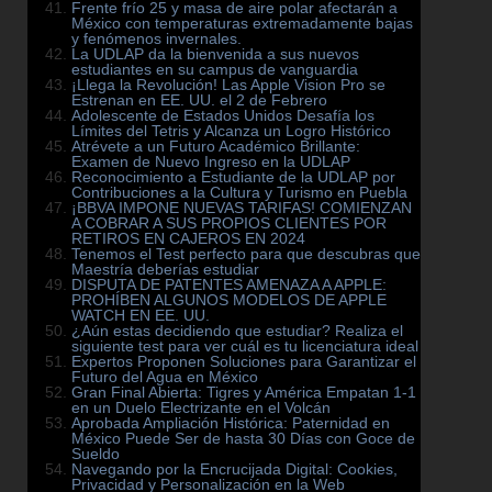
Frente frío 25 y masa de aire polar afectarán a
México con temperaturas extremadamente bajas
y fenómenos invernales.
La UDLAP da la bienvenida a sus nuevos
estudiantes en su campus de vanguardia
¡Llega la Revolución! Las Apple Vision Pro se
Estrenan en EE. UU. el 2 de Febrero
Adolescente de Estados Unidos Desafía los
Límites del Tetris y Alcanza un Logro Histórico
Atrévete a un Futuro Académico Brillante:
Examen de Nuevo Ingreso en la UDLAP
Reconocimiento a Estudiante de la UDLAP por
Contribuciones a la Cultura y Turismo en Puebla
¡BBVA IMPONE NUEVAS TARIFAS! COMIENZAN
A COBRAR A SUS PROPIOS CLIENTES POR
RETIROS EN CAJEROS EN 2024
Tenemos el Test perfecto para que descubras que
Maestría deberías estudiar
DISPUTA DE PATENTES AMENAZA A APPLE:
PROHÍBEN ALGUNOS MODELOS DE APPLE
WATCH EN EE. UU.
¿Aún estas decidiendo que estudiar? Realiza el
siguiente test para ver cuál es tu licenciatura ideal
Expertos Proponen Soluciones para Garantizar el
Futuro del Agua en México
Gran Final Abierta: Tigres y América Empatan 1-1
en un Duelo Electrizante en el Volcán
Aprobada Ampliación Histórica: Paternidad en
México Puede Ser de hasta 30 Días con Goce de
Sueldo
Navegando por la Encrucijada Digital: Cookies,
Privacidad y Personalización en la Web