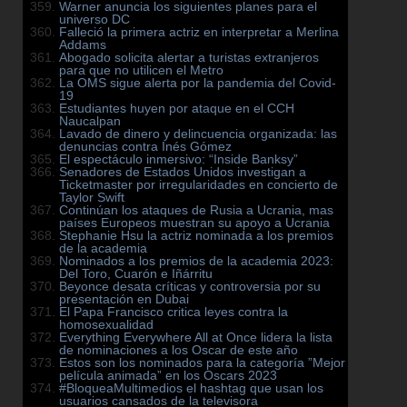
Warner anuncia los siguientes planes para el
universo DC
Falleció la primera actriz en interpretar a Merlina
Addams
Abogado solicita alertar a turistas extranjeros
para que no utilicen el Metro
La OMS sigue alerta por la pandemia del Covid-
19
Estudiantes huyen por ataque en el CCH
Naucalpan
Lavado de dinero y delincuencia organizada: las
denuncias contra Inés Gómez
El espectáculo inmersivo: “Inside Banksy”
Senadores de Estados Unidos investigan a
Ticketmaster por irregularidades en concierto de
Taylor Swift
Continúan los ataques de Rusia a Ucrania, mas
países Europeos muestran su apoyo a Ucrania
Stephanie Hsu la actriz nominada a los premios
de la academia
Nominados a los premios de la academia 2023:
Del Toro, Cuarón e Iñárritu
Beyonce desata críticas y controversia por su
presentación en Dubai
El Papa Francisco critica leyes contra la
homosexualidad
Everything Everywhere All at Once lidera la lista
de nominaciones a los Oscar de este año
Estos son los nominados para la categoría ”Mejor
película animada” en los Oscars 2023
#BloqueaMultimedios el hashtag que usan los
usuarios cansados de la televisora