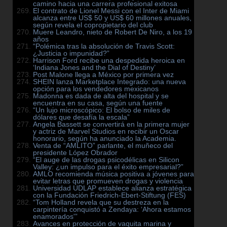
camino hacia una carrera profesional exitosa
El contrato de Lionel Messi con el Inter de Miami
alcanza entre US$ 50 y US$ 60 millones anuales,
según revela el copropietario del club
Muere Leandro, nieto de Robert De Niro, a los 19
años
“Polémica tras la absolución de Travis Scott:
¿Justicia o impunidad?”
Harrison Ford recibe una despedida heroica en
‘Indiana Jones and the Dial of Destiny’
Post Malone llega a México por primera vez
SHEIN lanza Marketplace Integrado: una nueva
opción para los vendedores mexicanos
Madonna es dada de alta del hospital y se
encuentra en su casa, según una fuente
“Un lujo microscópico: El bolso de miles de
dólares que desafía la escala”
Angela Bassett se convertirá en la primera mujer
y actriz de Marvel Studios en recibir un Oscar
honorario, según ha anunciado la Academia.
Venta de “AMLITO” parlante, el muñeco del
presidente López Obrador
“El auge de las drogas psicodélicas en Silicon
Valley: ¿un impulso para el éxito empresarial?”
AMLO recomienda música positiva a jóvenes para
evitar letras que promueven drogas y violencia
Universidad UDLAP establece alianza estratégica
con la Fundación Friedrich-Ebert-Stiftung (FES)
“Tom Holland revela que su destreza en la
carpintería conquistó a Zendaya: ‘Ahora estamos
enamorados'”
Avances en protección de vaquita marina y