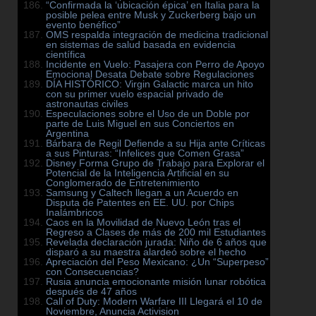
“Confirmada la ‘ubicación épica’ en Italia para la
posible pelea entre Musk y Zuckerberg bajo un
evento benéfico”
OMS respalda integración de medicina tradicional
en sistemas de salud basada en evidencia
científica
Incidente en Vuelo: Pasajera con Perro de Apoyo
Emocional Desata Debate sobre Regulaciones
DÍA HISTÓRICO: Virgin Galactic marca un hito
con su primer vuelo espacial privado de
astronautas civiles
Especulaciones sobre el Uso de un Doble por
parte de Luis Miguel en sus Conciertos en
Argentina
Bárbara de Regil Defiende a su Hija ante Críticas
a sus Pinturas: “Infelices que Comen Grasa”
Disney Forma Grupo de Trabajo para Explorar el
Potencial de la Inteligencia Artificial en su
Conglomerado de Entretenimiento
Samsung y Caltech llegan a un Acuerdo en
Disputa de Patentes en EE. UU. por Chips
Inalámbricos
Caos en la Movilidad de Nuevo León tras el
Regreso a Clases de más de 200 mil Estudiantes
Revelada declaración jurada: Niño de 6 años que
disparó a su maestra alardeó sobre el hecho
Apreciación del Peso Mexicano: ¿Un “Superpeso”
con Consecuencias?
Rusia anuncia emocionante misión lunar robótica
después de 47 años
Call of Duty: Modern Warfare III Llegará el 10 de
Noviembre, Anuncia Activision