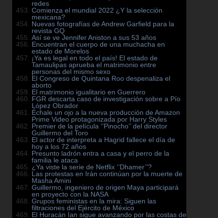
redes
Comienza el mundial 2022 ¿Y la selección
mexicana?
Nuevas fotografías de Andrew Garfield para la
revista GQ
Así se ve Jennifer Aniston a sus 53 años
Encuentran el cuerpo de una muchacha en
estado de Morelos
¡Ya es legal en todo el país! El estado de
Tamaulipas aprueba el matrimonio entre
personas del mismo sexo
El Congreso de Quintana Roo despenaliza el
aborto
El matrimonio igualitario en Guerrero
FGR descarta caso de investigación sobre a Pío
López Obrador
Échale un ojo a la nueva producción de Amazon
Prime Video protagonizada por Harry Styles
Premier de la película ‘’Pinocho’’ del director
Guillermo del Toro
El actor de interpreta a Hagrid fallece el día de
hoy a los 72 años
Presunto ladrón entra a casa y el perro de la
familia le ataca
¿Ya viste la serie de Netflix ‘’Dhamer’’?
Las protestas en Irán continúan por la muerte de
Masha Amini
Guillermo, ingeniero de origen Maya participará
en proyecto con la NASA
Grupos feministas en la mira: Siguen las
filtraciones del Ejército de México
El Huracán Ian sigue avanzando por las costas de