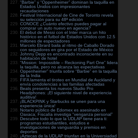
“Barbie” y “Oppenheimer” dominan la taquilla en
Estados Unidos con impresionantes
recaudaciones
Festival Internacional de Cine de Toronto revela
su selección para su 48ª edición
CONOCE ¿Cuánto efectivo puedes pagar al
comprar un auto nuevo en agencia?
El debut de Messi con el Inter marca un hito
histórico en el futbol de Estados Unidos con 12.5
millones de espectadores
Marcelo Ebrard baila al ritmo de Caballo Dorado
con seguidores en gira por el Estado de México
Johnny Depp es encontrado inconsciente en su
habitación de hotel
“Mission: Impossible – Reckoning Part One” lidera
la taquilla, pero no alcanza las expectativas
Oppenheimer” triunfa sobre “Barbie” en la taquilla
de la India
FIFA lamenta el tiroteo en Mundial de Auckland y
envía condolencias a las familias afectadas
Beats presenta los nuevos Studio Pro
Headphones: ¡El siguiente nivel de experiencia
auditiva!
¡BLACKPINK y Starbucks se unen para una
experiencia única!
Notario público de Edomex es asesinado en
Oaxaca; Fiscalía investiga “venganza personal”
Descubre todo lo que la UDLAP tiene para ti:
programas estudiantiles, estudios e
investigaciones de vanguardia y premios en
deportes
¡Aztecas de la UDLAP triunfan en la Universiadad