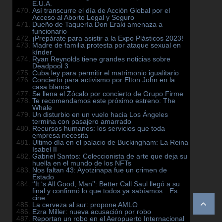
E.U.A.
Así transcurre el día de Acción Global por el
Acceso al Aborto Legal y Seguro
Dueño de Taquería Don Eraki amenaza a
funcionario
¡Prepárate para asistir a la Expo Plásticos 2023!
Madre de familia protesta por ataque sexual en
kínder
Ryan Reynolds tiene grandes noticias sobre
Deadpool 3
Cuba ley para permitir el matrimonio igualitario
Concierto para activismo por Elton John en la
casa blanca
Se llena el Zócalo por concierto de Grupo Firme
Te recomendamos este próximo estreno: The
Whale
Un disturbio en un vuelo hacia Los Ángeles
termina con pasajero amarrado
Recursos humanos: los servicios que toda
empresa necesita
Último día en el palacio de Buckingham: La Reina
Isabel II
Gabriel Santos: Coleccionista de arte que deja su
huella en el mundo de los NFTs
Nos faltan 43: Ayotzinapa fue un crimen de
Estado
‘’It ‘s All Good, Man’’: Better Call Saul llegó a su
final y confirmó lo que todos ya sabíamos…Es
cine.
La cerveza al sur: propone AMLO
Ezra Miller: nueva acusación por robo
Reportan un robo en el Aeropuerto Internacional