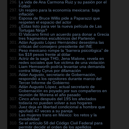
La vida de Ana Carmona Ruiz y su pasión por el
Fútbol
Un respiro para la economía mexicana: baja
inflación
Esposa de Bruce Willis pide a Paparazzi que
respeten el espacio del actor
¿Estas listo para ver la nueva película de Las
Tortugas Ninja?
El Vaticano firmó un acuerdo para donar a Grecia
tres fragmentos escultóricos del Partenón
Adán Augusto López Hernández desestima las
críticas del consejero presidente del INE
Peso mexicano rompe la ”barrera psicológica” de
los $18 pesos frente al dólar
Actriz de la saga THG, Jena Malone, revela en
redes sociales que fue victima de una violación
Liam Hemsworth podría levantar una demanda
contra Miley Cyrus por difamación
Adán Augusto, secretario de Gobernación,
respondió a los opositores durante marco del
Tercer Informe de Gobierno
Adán Augusto López, actual secretario de
Gobernación es poyado por sus compañeros en
reunión de Morena el año pasado
Cinco años después del 19S los afectados
todavía no pueden volver a sus hogares
Juez deja en libertad condicional a hombre que
apuñaló 47 veces a su pareja
Las mujeres trans en México: los retos y la
invisibilidad
Se el artículo 58 del Código Civil Federal para
permitir decidir el orden de los apellidos