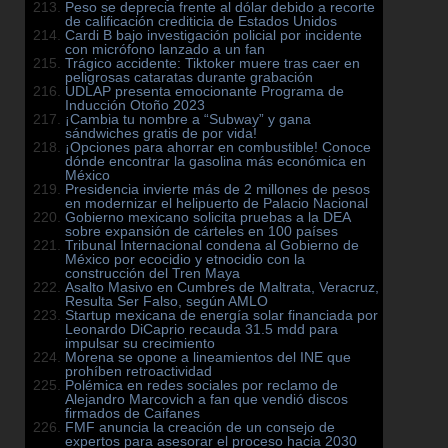
Peso se deprecia frente al dólar debido a recorte
de calificación crediticia de Estados Unidos
Cardi B bajo investigación policial por incidente
con micrófono lanzado a un fan
Trágico accidente: Tiktoker muere tras caer en
peligrosas cataratas durante grabación
UDLAP presenta emocionante Programa de
Inducción Otoño 2023
¡Cambia tu nombre a “Subway” y gana
sándwiches gratis de por vida!
¡Opciones para ahorrar en combustible! Conoce
dónde encontrar la gasolina más económica en
México
Presidencia invierte más de 2 millones de pesos
en modernizar el helipuerto de Palacio Nacional
Gobierno mexicano solicita pruebas a la DEA
sobre expansión de cárteles en 100 países
Tribunal Internacional condena al Gobierno de
México por ecocidio y etnocidio con la
construcción del Tren Maya
Asalto Masivo en Cumbres de Maltrata, Veracruz,
Resulta Ser Falso, según AMLO
Startup mexicana de energía solar financiada por
Leonardo DiCaprio recauda 31.5 mdd para
impulsar su crecimiento
Morena se opone a lineamientos del INE que
prohíben retroactividad
Polémica en redes sociales por reclamo de
Alejandro Marcovich a fan que vendió discos
firmados de Caifanes
FMF anuncia la creación de un consejo de
expertos para asesorar el proceso hacia 2030