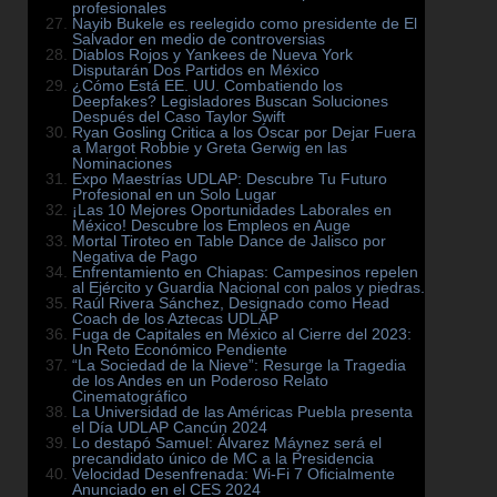
profesionales
Nayib Bukele es reelegido como presidente de El
Salvador en medio de controversias
Diablos Rojos y Yankees de Nueva York
Disputarán Dos Partidos en México
¿Cómo Está EE. UU. Combatiendo los
Deepfakes? Legisladores Buscan Soluciones
Después del Caso Taylor Swift
Ryan Gosling Critica a los Óscar por Dejar Fuera
a Margot Robbie y Greta Gerwig en las
Nominaciones
Expo Maestrías UDLAP: Descubre Tu Futuro
Profesional en un Solo Lugar
¡Las 10 Mejores Oportunidades Laborales en
México! Descubre los Empleos en Auge
Mortal Tiroteo en Table Dance de Jalisco por
Negativa de Pago
Enfrentamiento en Chiapas: Campesinos repelen
al Ejército y Guardia Nacional con palos y piedras.
Raúl Rivera Sánchez, Designado como Head
Coach de los Aztecas UDLAP
Fuga de Capitales en México al Cierre del 2023:
Un Reto Económico Pendiente
“La Sociedad de la Nieve”: Resurge la Tragedia
de los Andes en un Poderoso Relato
Cinematográfico
La Universidad de las Américas Puebla presenta
el Día UDLAP Cancún 2024
Lo destapó Samuel: Álvarez Máynez será el
precandidato único de MC a la Presidencia
Velocidad Desenfrenada: Wi-Fi 7 Oficialmente
Anunciado en el CES 2024