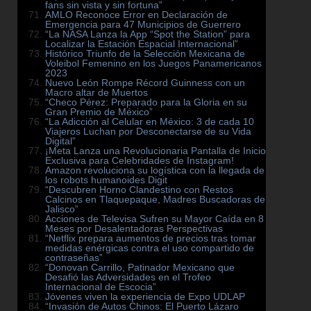
fans sin vista y sin fortuna”
AMLO Reconoce Error en Declaración de
Emergencia para 47 Municipios de Guerrero
“La NASA Lanza la App “Spot the Station” para
Localizar la Estación Espacial Internacional”
Histórico Triunfo de la Selección Mexicana de
Voleibol Femenino en los Juegos Panamericanos
2023
Nuevo León Rompe Récord Guinness con un
Macro altar de Muertos
“Checo Pérez: Preparado para la Gloria en su
Gran Premio de México”
“La Adicción al Celular en México: 3 de cada 10
Viajeros Luchan por Desconectarse de su Vida
Digital”
¡Meta Lanza una Revolucionaria Pantalla de Inicio
Exclusiva para Celebridades de Instagram!
Amazon revoluciona su logística con la llegada de
los robots humanoides Digit
“Descubren Horno Clandestino con Restos
Calcinos en Tlaquepaque, Madres Buscadoras de
Jalisco”
Acciones de Televisa Sufren su Mayor Caída en 8
Meses por Desalentadoras Perspectivas
“Netflix prepara aumentos de precios tras tomar
medidas enérgicas contra el uso compartido de
contraseñas”
“Donovan Carrillo, Patinador Mexicano que
Desafió las Adversidades en el Trofeo
Internacional de Escocia”
Jóvenes viven la experiencia de Expo UDLAP
“Invasión de Autos Chinos: El Puerto Lázaro