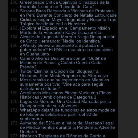
Greenpeace Critica Objetivos Climáticos de la
Fórmula 1 como un “Lavado de Cara”
Susana Baca Recuerda a Víctimas de Protestas
en Perú Durante Concierto de Natalia Lafourcade
Ciclistas Exigen Mayor Seguridad y Respeto Tras
Trágico Accidente en La Huasteca
¡Explora el Espacio en el Campamento Misión
Marte de la Fundación Katya Echazarreta!
Alcalde de Lagos de Moreno Niega Desaparición
de Cinco Hermanos: “Nadie los Identifica”
¿Wendy Guevara aspirante a diputada o a
gobernadora? El PAN le muestra su disposición
en Guanajuato.
Canelo Álvarez Deslumbra con un ‘Outfit’ de
Millones de Pesos: ¿Cuánto Cuesta Cada
Prenda?
Twitter Elimina la Opción de ‘Bloquear’ a
Usuarios, Elon Musk Propone una Alternativa
Messi resalta que su experiencia en Miami es
sumamente positiva: “Vine acá para seguir
disfrutando el futbol”
Aerolíneas Mexicanas Elevan Vuelo con Flotas
Históricas y Ambiciones de Categoría 1
Lagos de Moreno: Una Ciudad Marcada por la
Desaparición de sus Jóvenes
WhatsApp dejará de funcionar en estos modelos
de teléfonos celulares a partir del 30 de
septiembre
Aumento del 52% en el Valor del Mercado Ilegal
de Medicamentos durante la Pandemia, Advierte
Unefarm
Histórico Trasplante de Riñones de Cerdo a