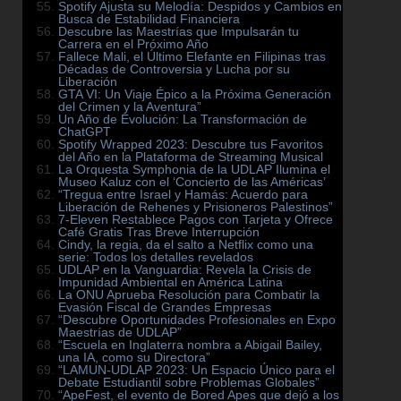
Spotify Ajusta su Melodía: Despidos y Cambios en
Busca de Estabilidad Financiera
Descubre las Maestrías que Impulsarán tu
Carrera en el Próximo Año
Fallece Mali, el Último Elefante en Filipinas tras
Décadas de Controversia y Lucha por su
Liberación
GTA VI: Un Viaje Épico a la Próxima Generación
del Crimen y la Aventura”
Un Año de Evolución: La Transformación de
ChatGPT
Spotify Wrapped 2023: Descubre tus Favoritos
del Año en la Plataforma de Streaming Musical
La Orquesta Symphonia de la UDLAP Ilumina el
Museo Kaluz con el ‘Concierto de las Américas’
“Tregua entre Israel y Hamás: Acuerdo para
Liberación de Rehenes y Prisioneros Palestinos”
7-Eleven Restablece Pagos con Tarjeta y Ofrece
Café Gratis Tras Breve Interrupción
Cindy, la regia, da el salto a Netflix como una
serie: Todos los detalles revelados
UDLAP en la Vanguardia: Revela la Crisis de
Impunidad Ambiental en América Latina
La ONU Aprueba Resolución para Combatir la
Evasión Fiscal de Grandes Empresas
“Descubre Oportunidades Profesionales en Expo
Maestrías de UDLAP”
“Escuela en Inglaterra nombra a Abigail Bailey,
una IA, como su Directora”
“LAMUN-UDLAP 2023: Un Espacio Único para el
Debate Estudiantil sobre Problemas Globales”
“ApeFest, el evento de Bored Apes que dejó a los