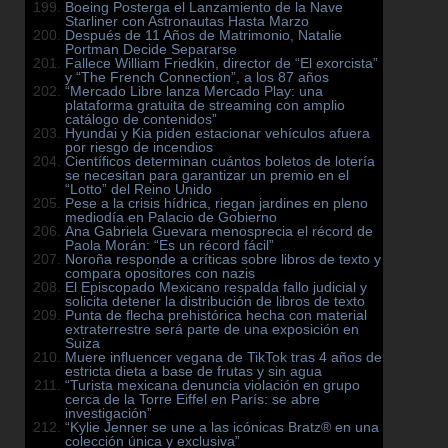
Boeing Posterga el Lanzamiento de la Nave
Starliner con Astronautas Hasta Marzo
Después de 11 Años de Matrimonio, Natalie
Portman Decide Separarse
Fallece William Friedkin, director de “El exorcista”
y “The French Connection”, a los 87 años
“Mercado Libre lanza Mercado Play: una
plataforma gratuita de streaming con amplio
catálogo de contenidos”
Hyundai y Kia piden estacionar vehículos afuera
por riesgo de incendios
Científicos determinan cuántos boletos de lotería
se necesitan para garantizar un premio en el
“Lotto” del Reino Unido
Pese a la crisis hídrica, riegan jardines en pleno
mediodía en Palacio de Gobierno
Ana Gabriela Guevara menosprecia el récord de
Paola Morán: “Es un récord fácil”
Noroña responde a críticas sobre libros de texto y
compara opositores con nazis
El Episcopado Mexicano respalda fallo judicial y
solicita detener la distribución de libros de texto
Punta de flecha prehistórica hecha con material
extraterrestre será parte de una exposición en
Suiza
Muere influencer vegana de TikTok tras 4 años de
estricta dieta a base de frutas y sin agua
“Turista mexicana denuncia violación en grupo
cerca de la Torre Eiffel en París: se abre
investigación”
“Kylie Jenner se une a las icónicas Bratz® en una
colección única y exclusiva”