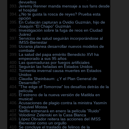
devueltos
Jeremy Renner manda mensaje a sus fans desde
el hospital
¿No te gusta la rosca de reyes? Prueba esta
opción
En Culiacán capturan a Ovidio Guzmán, hijo de
Joaquín “El Chapo” Guzmán
Investigación sobre la fuga de reos en Ciudad
Juárez
Servicios de salud seguirán incorporándose al
IMSS-Bienestar
Ucrania planea desarrollar nuevos modelos de
combate
La salud del papa emérito Benedicto XVI ha
empeorado a sus 95 años
Las quemaduras por fuegos artificiales
Seguirán las heladas en Estados Unidos
Tormenta invernal causa muertes en Estados
Unidos
Claudia Sheinbaum: ¿Y el Plan General de
Desarrollo?
”The edge of Tomorrow” los desafíos detrás de la
película
El estreno de la nueva versión de Matilda en
musical
Acusaciones de plagio contra la ministra Yasmín
Esquivel Mossa
Netflix estrenará en enero la película ”Ruido”
Volodimir Zelenski en la Casa Blanca
López Obrador reitera las acciones del IMSS
Bienestar como un orgullo
Se concluye el traslado de felinos de la