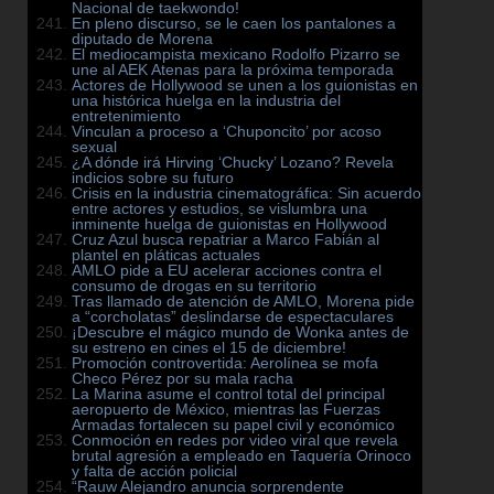
Nacional de taekwondo!
En pleno discurso, se le caen los pantalones a
diputado de Morena
El mediocampista mexicano Rodolfo Pizarro se
une al AEK Atenas para la próxima temporada
Actores de Hollywood se unen a los guionistas en
una histórica huelga en la industria del
entretenimiento
Vinculan a proceso a ‘Chuponcito’ por acoso
sexual
¿A dónde irá Hirving ‘Chucky’ Lozano? Revela
indicios sobre su futuro
Crisis en la industria cinematográfica: Sin acuerdo
entre actores y estudios, se vislumbra una
inminente huelga de guionistas en Hollywood
Cruz Azul busca repatriar a Marco Fabián al
plantel en pláticas actuales
AMLO pide a EU acelerar acciones contra el
consumo de drogas en su territorio
Tras llamado de atención de AMLO, Morena pide
a “corcholatas” deslindarse de espectaculares
¡Descubre el mágico mundo de Wonka antes de
su estreno en cines el 15 de diciembre!
Promoción controvertida: Aerolínea se mofa
Checo Pérez por su mala racha
La Marina asume el control total del principal
aeropuerto de México, mientras las Fuerzas
Armadas fortalecen su papel civil y económico
Conmoción en redes por video viral que revela
brutal agresión a empleado en Taquería Orinoco
y falta de acción policial
“Rauw Alejandro anuncia sorprendente