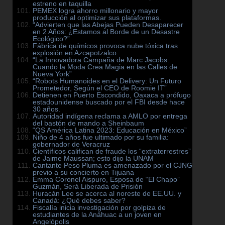
estreno en taquilla
PEMEX logra ahorro millonario y mayor
producción al optimizar sus plataformas.
“Advierten que las Abejas Pueden Desaparecer
en 2 Años: ¿Estamos al Borde de un Desastre
Ecológico?”
Fábrica de químicos provoca nube tóxica tras
explosión en Azcapotzalco.
“La Innovadora Campaña de Marc Jacobs:
Cuando la Moda Crea Magia en las Calles de
Nueva York”
“Robots Humanoides en el Delivery: Un Futuro
Prometedor, Según el CEO de Roomie IT”
Detienen en Puerto Escondido, Oaxaca a prófugo
estadounidense buscado por el FBI desde hace
30 años.
Autoridad indígena reclama a AMLO por entrega
del bastón de mando a Sheinbaum
“QS América Latina 2023: Educación en México”
Niño de 4 años fue ultimado por su familia:
gobernador de Veracruz
Científicos califican de fraude los “extraterrestres”
de Jaime Maussan; esto dijo la UNAM
Cantante Peso Pluma es amenazado por el CJNG
previo a su concierto en Tijuana
Emma Coronel Aispuro, Esposa de “El Chapo”
Guzmán, Será Liberada de Prisión
Huracán Lee se acerca al noreste de EE.UU. y
Canadá: ¿Qué debes saber?
Fiscalía inicia investigación por golpiza de
estudiantes de la Anáhuac a un joven en
Angelópolis