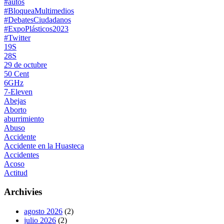
#autos
#BloqueaMultimedios
#DebatesCiudadanos
#ExpoPlásticos2023
#Twitter
19S
28S
29 de octubre
50 Cent
6GHz
7-Eleven
Abejas
Aborto
aburrimiento
Abuso
Accidente
Accidente en la Huasteca
Accidentes
Acoso
Actitud
Archivies
agosto 2026
(2)
julio 2026
(2)