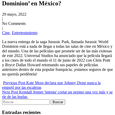
Dominion’ en México?
29 mayo, 2022
|
No Comments
|
Cine
,
Entretenimiento
La nueva entrega de la saga Jurassic Park, llamada Jurassic World
Dominion está a nada de llegar a todas las salas de cine en México y
del mundo. Una de las películas que promete ser de las más exitosas
de este 2022. Universal Studios ha anunciado que la película llegará
a los cines de todo el mundo el 11 de junio de 2022 con Chris Pratt
y Bryce Dallas Howard retomando sus papeles de películas
anteriores dentro de esta popular franquicia; ¡estamos seguros de que
no querrás perdértela!
Previous Post
Kate Moss declara que Johnny Depp nunca la
empujó por las escaleras
Next Post
Kendall Jenner 'intenta' cortar un pepino una vez más y se
ríe de las burlas
Buscar:
Entradas recientes