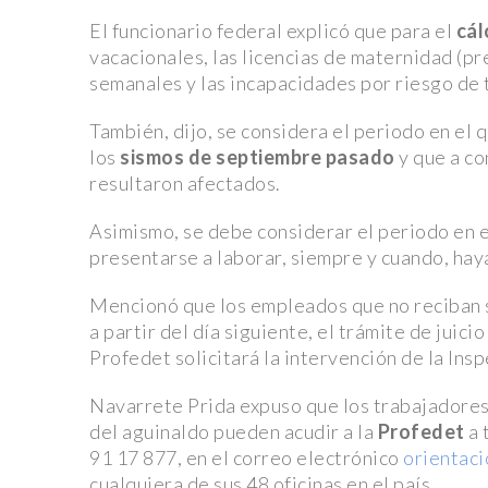
lince y ocelote reciben atención integral
El funcionario federal explicó que para el
cál
Fallece Pilo Chistes, el reconocido comediante no
vacacionales, las licencias de maternidad (pr
semanales y las incapacidades por riesgo de 
Montemorelos
Retiro Masivo de Honda: 750 mil Vehículos con Defe
También, dijo, se considera el periodo en el 
los
sismos de septiembre pasado
y que a c
Sensor de Airbag
resultaron afectados.
Apple lanza Apple Vision Pro, su innovadora solución 
aumentada para profesionales
Asimismo, se debe considerar el periodo en e
presentarse a laborar, siempre y cuando, hay
Nayib Bukele es reelegido como presidente de El Sa
medio de controversias
Mencionó que los empleados que no reciban s
a partir del día siguiente, el trámite de juici
Diablos Rojos y Yankees de Nueva York Disputarán Do
Profedet solicitará la intervención de la Ins
en México
¿Cómo Está EE. UU. Combatiendo los Deepfakes? Le
Navarrete Prida expuso que los trabajadores 
del aguinaldo pueden acudir a la
Profedet
a 
Buscan Soluciones Después del Caso Taylor S
91 17 877, en el correo electrónico
orientac
Ryan Gosling Critica a los Óscar por Dejar Fuera a Mar
cualquiera de sus 48 oficinas en el país.