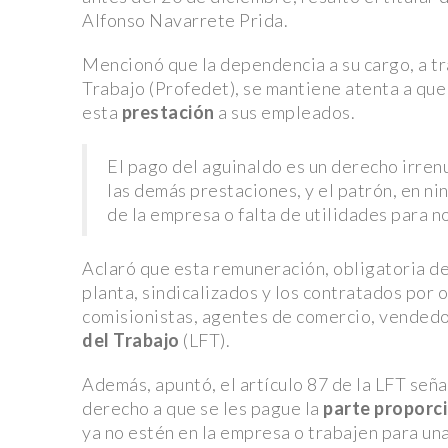
Profepa rescata elefanta en condiciones precarias 
Alfonso Navarrete Prida.
carretera
Mencionó que la dependencia a su cargo, a tr
Fallece Sasha Montenegro, ícono del “Cine de fichera
Trabajo (Profedet), se mantiene atenta a que
esta
prestación
a sus empleados.
del expresidente López Portillo
Deadpool 3: Hugh Jackman lanza un ‘dardo’ al estreno d
El pago del aguinaldo es un derecho irre
Ryan Reynolds le responde
las demás prestaciones, y el patrón, en n
¡Kansas City Chiefs se coronan como campeones de 
de la empresa o falta de utilidades para n
una emocionante final!
Aclaró que esta remuneración, obligatoria de
Espectacular estreno de ‘Dune: Parte Dos’ en el Au
planta, sindicalizados y los contratados por
Nacional: Timothée Chalamet, Zendaya y elenco deslu
comisionistas, agentes de comercio, vendedor
alfombra roja.
del Trabajo
(LFT).
Audi advierte a trabajadores: estabilidad laboral en ju
Además, apuntó, el artículo 87 de la LFT señ
se decide el futuro de la huelga
derecho a que se les pague la
parte proporc
ya no estén en la empresa o trabajen para un
Resguardo y recuperación en el Zoológico Tamatán