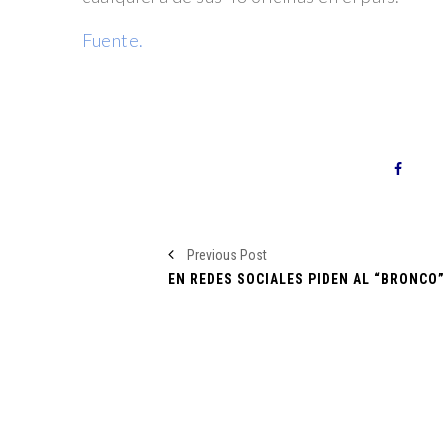
Greta Gerwig en las Nominaciones
Fuente.
Expo Maestrías UDLAP: Descubre Tu Futuro Profesio
Solo Lugar
¡Las 10 Mejores Oportunidades Laborales en México
los Empleos en Auge
Mortal Tiroteo en Table Dance de Jalisco por Negati
Enfrentamiento en Chiapas: Campesinos repelen al E
Guardia Nacional con palos y piedras.
Previous Post
Raúl Rivera Sánchez, Designado como Head Coach
Aztecas UDLAP
Fuga de Capitales en México al Cierre del 2023: U
Económico Pendiente
“La Sociedad de la Nieve”: Resurge la Tragedia de los
Poderoso Relato Cinematográfico