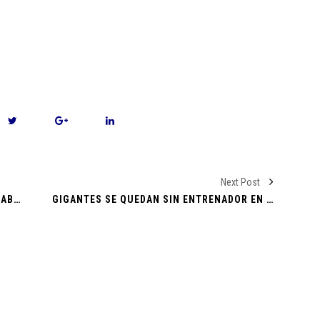
nal en un
! Descubre
va de Pago
jército y
Next Post
 de los
EN REDES SOCIALES PIDEN AL “BRONCO” ABRIR SEÑAL DE LA FINAL
GIGANTES SE QUEDAN SIN ENTRENADOR EN JEFE
n Reto
 Andes en un