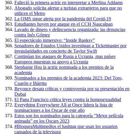
Falleció la primera actriz en interpretar a Merlina Addams
Abogado solicita alertar a turistas extranjeros para que no
utilicen el Metro
La OMS sigue alerta por la pandemia del Covid-19
Estudiantes huyen por ataque en el CCH Naucalpan
Lavado de dinero y delincuencia organizada: las denuncias
contra Inés Gómez
El espectáculo inmersivo: “Inside Banksy”
Senadores de Estados Unidos investigan a Ticketmaster por
irregularidades en concierto de Taylor Swift
Continúan los ataques de Rusia a Ucrania, mas países
Europeos muestran su apoyo a Ucrania
Stephanie Hsu la actriz nominada a los premios de la
academia
Nominados a los premios de la academia 2023: Del Toro,
Cuarón e Iñárritu
Beyonce desata críticas y controversia por su presentación en
Dubai
El Papa Francisco critica leyes contra la homosexualidad
Everything Everywhere All at Once lidera la lista de
nominaciones a los Oscar de este año
Estos son los nominados para la categoría ”Mejor película
animada” en los Oscars 2023
#BloqueaMultimedios el hashtag que usan los usuarios
cansados de la televisora