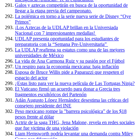
Galos y aztecas competirán en busca de la oportunidad de
llegar a la etapa previa del campeonato.
La polémica en torno a la serie nueva serie de Disney “Oye
Primos”
¡Los Aztecas de la UDLAP brillan en la Universiada
Nacional con 7 impresionantes medallas!
UDLAP presenta oportunidad para los estudiantes de
preparatoria con la “Semana Pre-Universitaria”
La UDLAP reafirma su estatus como una de las mejores
universidades de México
La vida de Ana Carmona Ruiz y su pasión por el Fútbol
Un respiro para la economía mexicana: baja inflación
Esposa de Bruce Willis pide a Paparazzi que respeten el
espacio del actor
¿Estas listo para ver la nueva película de Las Tortugas Ninja?
El Vaticano firmó un acuerdo para donar a Grecia tres
fragmentos escultóricos del Partenón
Adán Augusto López Hernández desestima las críticas del
consejero presidente del INE
Peso mexicano rompe la ”barrera psicológica” de los $18
pesos frente al dólar
Actriz de la saga THG, Jena Malone, revela en redes sociales
que fue victima de una violación
Liam Hemsworth podría levantar una demanda contra Miley