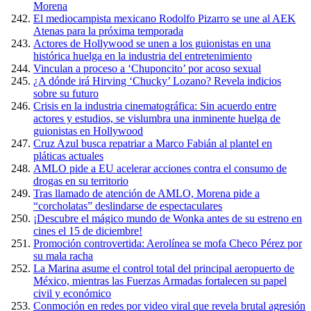
Morena
El mediocampista mexicano Rodolfo Pizarro se une al AEK
Atenas para la próxima temporada
Actores de Hollywood se unen a los guionistas en una
histórica huelga en la industria del entretenimiento
Vinculan a proceso a ‘Chuponcito’ por acoso sexual
¿A dónde irá Hirving ‘Chucky’ Lozano? Revela indicios
sobre su futuro
Crisis en la industria cinematográfica: Sin acuerdo entre
actores y estudios, se vislumbra una inminente huelga de
guionistas en Hollywood
Cruz Azul busca repatriar a Marco Fabián al plantel en
pláticas actuales
AMLO pide a EU acelerar acciones contra el consumo de
drogas en su territorio
Tras llamado de atención de AMLO, Morena pide a
“corcholatas” deslindarse de espectaculares
¡Descubre el mágico mundo de Wonka antes de su estreno en
cines el 15 de diciembre!
Promoción controvertida: Aerolínea se mofa Checo Pérez por
su mala racha
La Marina asume el control total del principal aeropuerto de
México, mientras las Fuerzas Armadas fortalecen su papel
civil y económico
Conmoción en redes por video viral que revela brutal agresión