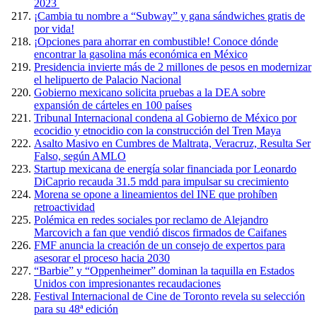
2023
¡Cambia tu nombre a “Subway” y gana sándwiches gratis de
por vida!
¡Opciones para ahorrar en combustible! Conoce dónde
encontrar la gasolina más económica en México
Presidencia invierte más de 2 millones de pesos en modernizar
el helipuerto de Palacio Nacional
Gobierno mexicano solicita pruebas a la DEA sobre
expansión de cárteles en 100 países
Tribunal Internacional condena al Gobierno de México por
ecocidio y etnocidio con la construcción del Tren Maya
Asalto Masivo en Cumbres de Maltrata, Veracruz, Resulta Ser
Falso, según AMLO
Startup mexicana de energía solar financiada por Leonardo
DiCaprio recauda 31.5 mdd para impulsar su crecimiento
Morena se opone a lineamientos del INE que prohíben
retroactividad
Polémica en redes sociales por reclamo de Alejandro
Marcovich a fan que vendió discos firmados de Caifanes
FMF anuncia la creación de un consejo de expertos para
asesorar el proceso hacia 2030
“Barbie” y “Oppenheimer” dominan la taquilla en Estados
Unidos con impresionantes recaudaciones
Festival Internacional de Cine de Toronto revela su selección
para su 48ª edición