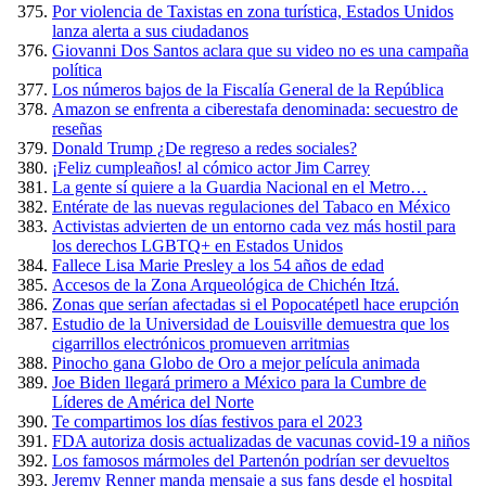
Por violencia de Taxistas en zona turística, Estados Unidos
lanza alerta a sus ciudadanos
Giovanni Dos Santos aclara que su video no es una campaña
política
Los números bajos de la Fiscalía General de la República
Amazon se enfrenta a ciberestafa denominada: secuestro de
reseñas
Donald Trump ¿De regreso a redes sociales?
¡Feliz cumpleaños! al cómico actor Jim Carrey
La gente sí quiere a la Guardia Nacional en el Metro…
Entérate de las nuevas regulaciones del Tabaco en México
Activistas advierten de un entorno cada vez más hostil para
los derechos LGBTQ+ en Estados Unidos
Fallece Lisa Marie Presley a los 54 años de edad
Accesos de la Zona Arqueológica de Chichén Itzá.
Zonas que serían afectadas si el Popocatépetl hace erupción
Estudio de la Universidad de Louisville demuestra que los
cigarrillos electrónicos promueven arritmias
Pinocho gana Globo de Oro a mejor película animada
Joe Biden llegará primero a México para la Cumbre de
Líderes de América del Norte
Te compartimos los días festivos para el 2023
FDA autoriza dosis actualizadas de vacunas covid-19 a niños
Los famosos mármoles del Partenón podrían ser devueltos
Jeremy Renner manda mensaje a sus fans desde el hospital