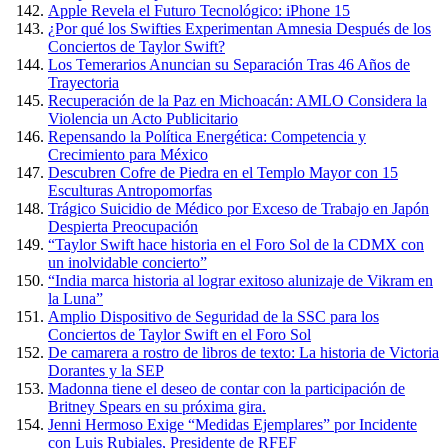
Apple Revela el Futuro Tecnológico: iPhone 15
¿Por qué los Swifties Experimentan Amnesia Después de los
Conciertos de Taylor Swift?
Los Temerarios Anuncian su Separación Tras 46 Años de
Trayectoria
Recuperación de la Paz en Michoacán: AMLO Considera la
Violencia un Acto Publicitario
Repensando la Política Energética: Competencia y
Crecimiento para México
Descubren Cofre de Piedra en el Templo Mayor con 15
Esculturas Antropomorfas
Trágico Suicidio de Médico por Exceso de Trabajo en Japón
Despierta Preocupación
“Taylor Swift hace historia en el Foro Sol de la CDMX con
un inolvidable concierto”
“India marca historia al lograr exitoso alunizaje de Vikram en
la Luna”
Amplio Dispositivo de Seguridad de la SSC para los
Conciertos de Taylor Swift en el Foro Sol
De camarera a rostro de libros de texto: La historia de Victoria
Dorantes y la SEP
Madonna tiene el deseo de contar con la participación de
Britney Spears en su próxima gira.
Jenni Hermoso Exige “Medidas Ejemplares” por Incidente
con Luis Rubiales, Presidente de RFEF