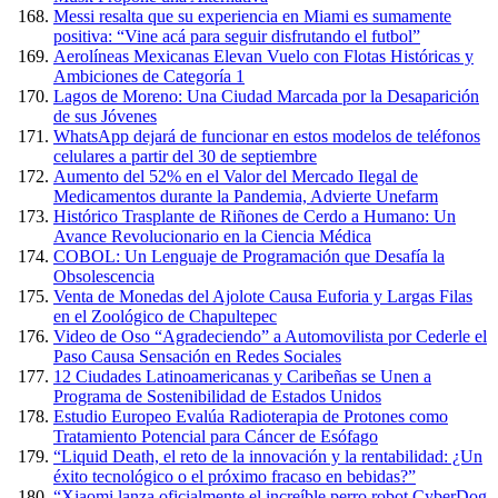
Messi resalta que su experiencia en Miami es sumamente
positiva: “Vine acá para seguir disfrutando el futbol”
Aerolíneas Mexicanas Elevan Vuelo con Flotas Históricas y
Ambiciones de Categoría 1
Lagos de Moreno: Una Ciudad Marcada por la Desaparición
de sus Jóvenes
WhatsApp dejará de funcionar en estos modelos de teléfonos
celulares a partir del 30 de septiembre
Aumento del 52% en el Valor del Mercado Ilegal de
Medicamentos durante la Pandemia, Advierte Unefarm
Histórico Trasplante de Riñones de Cerdo a Humano: Un
Avance Revolucionario en la Ciencia Médica
COBOL: Un Lenguaje de Programación que Desafía la
Obsolescencia
Venta de Monedas del Ajolote Causa Euforia y Largas Filas
en el Zoológico de Chapultepec
Video de Oso “Agradeciendo” a Automovilista por Cederle el
Paso Causa Sensación en Redes Sociales
12 Ciudades Latinoamericanas y Caribeñas se Unen a
Programa de Sostenibilidad de Estados Unidos
Estudio Europeo Evalúa Radioterapia de Protones como
Tratamiento Potencial para Cáncer de Esófago
“Liquid Death, el reto de la innovación y la rentabilidad: ¿Un
éxito tecnológico o el próximo fracaso en bebidas?”
“Xiaomi lanza oficialmente el increíble perro robot CyberDog