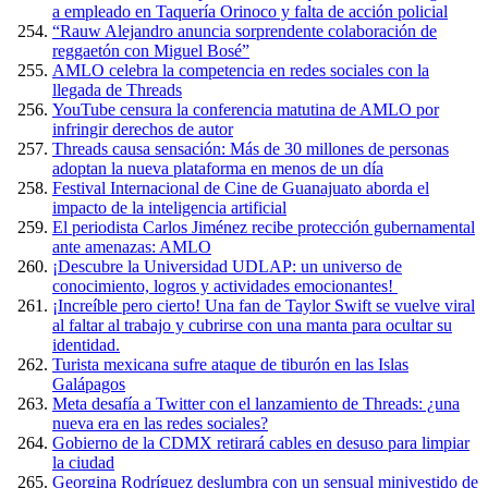
a empleado en Taquería Orinoco y falta de acción policial
“Rauw Alejandro anuncia sorprendente colaboración de
reggaetón con Miguel Bosé”
AMLO celebra la competencia en redes sociales con la
llegada de Threads
YouTube censura la conferencia matutina de AMLO por
infringir derechos de autor
Threads causa sensación: Más de 30 millones de personas
adoptan la nueva plataforma en menos de un día
Festival Internacional de Cine de Guanajuato aborda el
impacto de la inteligencia artificial
El periodista Carlos Jiménez recibe protección gubernamental
ante amenazas: AMLO
¡Descubre la Universidad UDLAP: un universo de
conocimiento, logros y actividades emocionantes!
¡Increíble pero cierto! Una fan de Taylor Swift se vuelve viral
al faltar al trabajo y cubrirse con una manta para ocultar su
identidad.
Turista mexicana sufre ataque de tiburón en las Islas
Galápagos
Meta desafía a Twitter con el lanzamiento de Threads: ¿una
nueva era en las redes sociales?
Gobierno de la CDMX retirará cables en desuso para limpiar
la ciudad
Georgina Rodríguez deslumbra con un sensual minivestido de