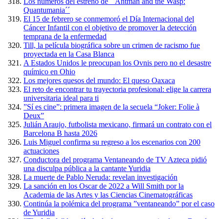
Los números del estreno de ´´Antman and the Wasp:
Quantumania´´
El 15 de febrero se conmemoró el Día Internacional del
Cáncer Infantil con el objetivo de promover la detección
temprana de la enfermedad
Till, la película biográfica sobre un crimen de racismo fue
proyectada en la Casa Blanca
A Estados Unidos le preocupan los Ovnis pero no el desastre
químico en Ohio
Los mejores quesos del mundo: El queso Oaxaca
El reto de encontrar tu trayectoria profesional: elige la carrera
universitaria ideal para ti
”Sí es cine”: primera imagen de la secuela “Joker: Folie à
Deux”
Julián Araujo, futbolista mexicano, firmará un contrato con el
Barcelona B hasta 2026
Luis Miguel confirma su regreso a los escenarios con 200
actuaciones
Conductora del programa Ventaneando de TV Azteca pidió
una disculpa pública a la cantante Yuridia
La muerte de Pablo Neruda: revelan investigación
La sanción en los Oscar de 2022 a Will Smith por la
Academia de las Artes y las Ciencias Cinematográficas
Continúa la polémica del programa ”ventaneando” por el caso
de Yuridia