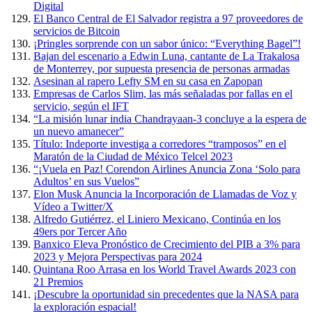
Digital
El Banco Central de El Salvador registra a 97 proveedores de
servicios de Bitcoin
¡Pringles sorprende con un sabor único: “Everything Bagel”!
Bajan del escenario a Edwin Luna, cantante de La Trakalosa
de Monterrey, por supuesta presencia de personas armadas
Asesinan al rapero Lefty SM en su casa en Zapopan
Empresas de Carlos Slim, las más señaladas por fallas en el
servicio, según el IFT
“La misión lunar india Chandrayaan-3 concluye a la espera de
un nuevo amanecer”
Título: Indeporte investiga a corredores “tramposos” en el
Maratón de la Ciudad de México Telcel 2023
“¡Vuela en Paz! Corendon Airlines Anuncia Zona ‘Solo para
Adultos’ en sus Vuelos”
Elon Musk Anuncia la Incorporación de Llamadas de Voz y
Vídeo a Twitter/X
Alfredo Gutiérrez, el Liniero Mexicano, Continúa en los
49ers por Tercer Año
Banxico Eleva Pronóstico de Crecimiento del PIB a 3% para
2023 y Mejora Perspectivas para 2024
Quintana Roo Arrasa en los World Travel Awards 2023 con
21 Premios
¡Descubre la oportunidad sin precedentes que la NASA para
la exploración espacial!