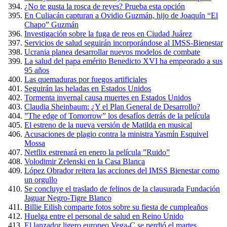
¿No te gusta la rosca de reyes? Prueba esta opción
En Culiacán capturan a Ovidio Guzmán, hijo de Joaquín “El
Chapo” Guzmán
Investigación sobre la fuga de reos en Ciudad Juárez
Servicios de salud seguirán incorporándose al IMSS-Bienestar
Ucrania planea desarrollar nuevos modelos de combate
La salud del papa emérito Benedicto XVI ha empeorado a sus
95 años
Las quemaduras por fuegos artificiales
Seguirán las heladas en Estados Unidos
Tormenta invernal causa muertes en Estados Unidos
Claudia Sheinbaum: ¿Y el Plan General de Desarrollo?
”The edge of Tomorrow” los desafíos detrás de la película
El estreno de la nueva versión de Matilda en musical
Acusaciones de plagio contra la ministra Yasmín Esquivel
Mossa
Netflix estrenará en enero la película ”Ruido”
Volodimir Zelenski en la Casa Blanca
López Obrador reitera las acciones del IMSS Bienestar como
un orgullo
Se concluye el traslado de felinos de la clausurada Fundación
Jaguar Negro-Tigre Blanco
Billie Eilish comparte fotos sobre su fiesta de cumpleaños
Huelga entre el personal de salud en Reino Unido
El lanzador ligero europeo Vega-C se perdió el martes