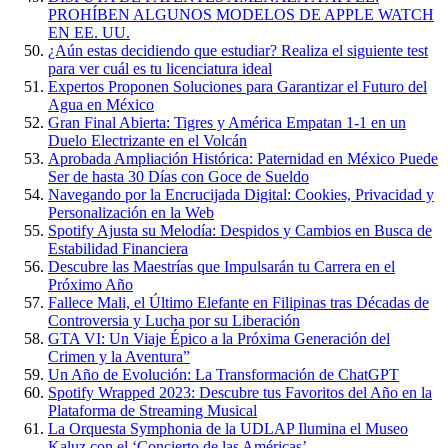
PROHÍBEN ALGUNOS MODELOS DE APPLE WATCH
EN EE. UU.
¿Aún estas decidiendo que estudiar? Realiza el siguiente test
para ver cuál es tu licenciatura ideal
Expertos Proponen Soluciones para Garantizar el Futuro del
Agua en México
Gran Final Abierta: Tigres y América Empatan 1-1 en un
Duelo Electrizante en el Volcán
Aprobada Ampliación Histórica: Paternidad en México Puede
Ser de hasta 30 Días con Goce de Sueldo
Navegando por la Encrucijada Digital: Cookies, Privacidad y
Personalización en la Web
Spotify Ajusta su Melodía: Despidos y Cambios en Busca de
Estabilidad Financiera
Descubre las Maestrías que Impulsarán tu Carrera en el
Próximo Año
Fallece Mali, el Último Elefante en Filipinas tras Décadas de
Controversia y Lucha por su Liberación
GTA VI: Un Viaje Épico a la Próxima Generación del
Crimen y la Aventura”
Un Año de Evolución: La Transformación de ChatGPT
Spotify Wrapped 2023: Descubre tus Favoritos del Año en la
Plataforma de Streaming Musical
La Orquesta Symphonia de la UDLAP Ilumina el Museo
Kaluz con el ‘Concierto de las Américas’