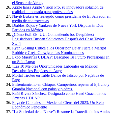
el Sensor de Airbag
Apple lanza Apple Vision Pro, su innovadora solución de
realidad aumentada para profesionales
Nayib Bukele es reelegido como presidente de El Salvador en
medio de controversias
Diablos Rojos y Yankees de Nueva York Disputarán Dos
Partidos en México
¿Cómo Está EE. UU. Combatiendo los Deepfakes?
Legisladores Buscan Soluciones Después del Caso Taylor
Swift
Ryan Gosling Critica a los Óscar por Dejar Fuera a Margot
Robbie y Greta Gerwig en las Nominaciones
Expo Maestrías UDLAP: Descubre Tu Futuro Profesional en
un Solo Lugar
¡Las 10 Mejores Oportunidades Laborales en México!
Descubre los Empleos en Auge
Mortal Tiroteo en Table Dance de Jalisco por Negativa de
Pago
Enfrentamiento en Chiapas: Campesinos repelen al Ejército y
Guardia Nacional con palos y piedras.
Raúl Rivera Sánchez, Designado como Head Coach de los
Aztecas UDLAP
Fuga de Capitales en México al Cierre del 2023: Un Reto
Económico Pendiente
“La Sociedad de la Nieve”: Resurge la Tragedia de los Andes