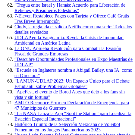
“Tregua entre Israel y Hamás: Acuerdo para Liberación de
Rehenes y Prisioneros Palestinos”
7-Eleven Restablece Pagos con Tarjeta y Ofrece Café Gratis
Tras Breve Interrupción
Cindy, la regia, da el salto a Netflix como una serie: Todos los
detalles revelados
UDLAP en la Vanguardia: Revela la Crisis de Impunidad
Ambiental en América Latina
La ONU Aprueba Resolución para Combatir la Evasión
Fiscal de Grandes Empresas
“Descubre Oportunidades Profesionales en Expo Maestrías de
UDLAP”
“Escuela en Inglaterra nombra a Abigail Bailey, una IA, como
su Directora”
“LAMUN-UDLAP 2023: Un Espacio Único para el Debate
Estudiantil sobre Problemas Globales”
“ApeFest, el evento de Bored Apes que dejó a los fans sin
vista y sin fortuna”
AMLO Reconoce Error en Declaración de Emergencia para
47 Municipios de Guerrero
“La NASA Lanza la App “Spot the Station” para Localizar la
Estación Espacial Internacional”
Histórico Triunfo de la Selección Mexicana de Voleibol
Femenino en los Juegos Panamericanos 2023