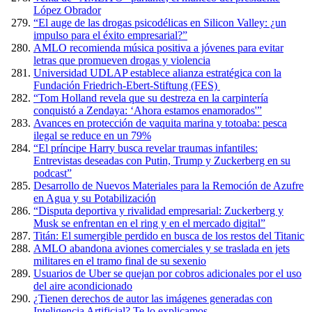
López Obrador
“El auge de las drogas psicodélicas en Silicon Valley: ¿un
impulso para el éxito empresarial?”
AMLO recomienda música positiva a jóvenes para evitar
letras que promueven drogas y violencia
Universidad UDLAP establece alianza estratégica con la
Fundación Friedrich-Ebert-Stiftung (FES)
“Tom Holland revela que su destreza en la carpintería
conquistó a Zendaya: ‘Ahora estamos enamorados'”
Avances en protección de vaquita marina y totoaba: pesca
ilegal se reduce en un 79%
“El príncipe Harry busca revelar traumas infantiles:
Entrevistas deseadas con Putin, Trump y Zuckerberg en su
podcast”
Desarrollo de Nuevos Materiales para la Remoción de Azufre
en Agua y su Potabilización
“Disputa deportiva y rivalidad empresarial: Zuckerberg y
Musk se enfrentan en el ring y en el mercado digital”
Titán: El sumergible perdido en busca de los restos del Titanic
AMLO abandona aviones comerciales y se traslada en jets
militares en el tramo final de su sexenio
Usuarios de Uber se quejan por cobros adicionales por el uso
del aire acondicionado
¿Tienen derechos de autor las imágenes generadas con
Inteligencia Artificial? Te lo explicamos.