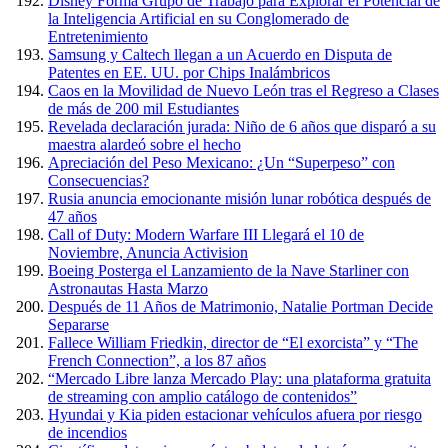
Disney Forma Grupo de Trabajo para Explorar el Potencial de
la Inteligencia Artificial en su Conglomerado de
Entretenimiento
Samsung y Caltech llegan a un Acuerdo en Disputa de
Patentes en EE. UU. por Chips Inalámbricos
Caos en la Movilidad de Nuevo León tras el Regreso a Clases
de más de 200 mil Estudiantes
Revelada declaración jurada: Niño de 6 años que disparó a su
maestra alardeó sobre el hecho
Apreciación del Peso Mexicano: ¿Un “Superpeso” con
Consecuencias?
Rusia anuncia emocionante misión lunar robótica después de
47 años
Call of Duty: Modern Warfare III Llegará el 10 de
Noviembre, Anuncia Activision
Boeing Posterga el Lanzamiento de la Nave Starliner con
Astronautas Hasta Marzo
Después de 11 Años de Matrimonio, Natalie Portman Decide
Separarse
Fallece William Friedkin, director de “El exorcista” y “The
French Connection”, a los 87 años
“Mercado Libre lanza Mercado Play: una plataforma gratuita
de streaming con amplio catálogo de contenidos”
Hyundai y Kia piden estacionar vehículos afuera por riesgo
de incendios