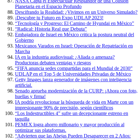
NASA Capta el Espectacular Resplandor de una Colisión
Planetaria en el Espacio Profundo
Descifrando la Realidad: ¿Vivimos en un Universo Simulado?
¡Descubre tu Futuro en Expo UDLAP 2023!
“Tecnología y Progreso: El Camino de Hyundai en México”
“Radical: Historia Real que Debuta”
Embajadora de Israel en México critica la postura neutral del
Gobierno
Mexicanos Varados en Israel: Operación de Repatriación en
Marcha
IA en la industria audiovisual: ¿Aliada o amenaza?
Productoras debaten ventajas y riesgos
“FIFA anuncia sedes compartidas para el Mundial de 2030”
UDLAP en el Top 5 de Universidades Privadas de México
Getty Images lanza generador de imágenes con inteligencia
artificial.
Senado aprueba modernización de la CURP: ¡Ahora con foto,
huellas y firma!
IA podría revolucionar la búsqueda de vida en Marte con un
impresionante 90% de precisión, según científicos
“Los Indestructibles 4” sufre un decepcionante estreno en
taquilla
PEMEX logra ahorro millonario y mayor producción al
optimizar sus plataformas.
“Advierten que las Abejas Pueden Desaparecer en 2 Años: