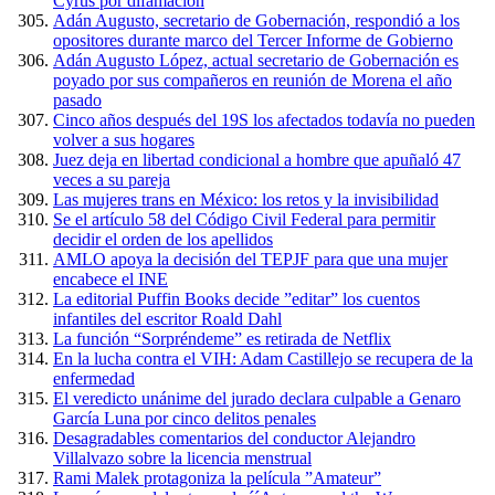
Cyrus por difamación
Adán Augusto, secretario de Gobernación, respondió a los
opositores durante marco del Tercer Informe de Gobierno
Adán Augusto López, actual secretario de Gobernación es
poyado por sus compañeros en reunión de Morena el año
pasado
Cinco años después del 19S los afectados todavía no pueden
volver a sus hogares
Juez deja en libertad condicional a hombre que apuñaló 47
veces a su pareja
Las mujeres trans en México: los retos y la invisibilidad
Se el artículo 58 del Código Civil Federal para permitir
decidir el orden de los apellidos
AMLO apoya la decisión del TEPJF para que una mujer
encabece el INE
La editorial Puffin Books decide ”editar” los cuentos
infantiles del escritor Roald Dahl
La función “Sorpréndeme” es retirada de Netflix
En la lucha contra el VIH: Adam Castillejo se recupera de la
enfermedad
El veredicto unánime del jurado declara culpable a Genaro
García Luna por cinco delitos penales
Desagradables comentarios del conductor Alejandro
Villalvazo sobre la licencia menstrual
Rami Malek protagoniza la película ”Amateur”