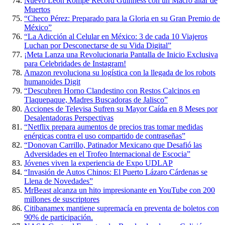
Nuevo León Rompe Récord Guinness con un Macro altar de
Muertos
“Checo Pérez: Preparado para la Gloria en su Gran Premio de
México”
“La Adicción al Celular en México: 3 de cada 10 Viajeros
Luchan por Desconectarse de su Vida Digital”
¡Meta Lanza una Revolucionaria Pantalla de Inicio Exclusiva
para Celebridades de Instagram!
Amazon revoluciona su logística con la llegada de los robots
humanoides Digit
“Descubren Horno Clandestino con Restos Calcinos en
Tlaquepaque, Madres Buscadoras de Jalisco”
Acciones de Televisa Sufren su Mayor Caída en 8 Meses por
Desalentadoras Perspectivas
“Netflix prepara aumentos de precios tras tomar medidas
enérgicas contra el uso compartido de contraseñas”
“Donovan Carrillo, Patinador Mexicano que Desafió las
Adversidades en el Trofeo Internacional de Escocia”
Jóvenes viven la experiencia de Expo UDLAP
“Invasión de Autos Chinos: El Puerto Lázaro Cárdenas se
Llena de Novedades”
MrBeast alcanza un hito impresionante en YouTube con 200
millones de suscriptores
Citibanamex mantiene supremacía en preventa de boletos con
90% de participación.