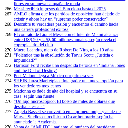
flores en su nueva campaña de moda
Messi recibirá ingresos del Barcelona hasta el 2025
AMLO afirma que los partidos de oposición han dejado de
existir y ahora hay un “supremo poder conservador”
Descubre tu verdadera pasión y encuentra el camino hacia
una carrera profesional exitosa
El contrato de Lionel Messi con el Inter de Miami alcanza
entre US$ 50 y US$ 60 millones anuales, según revela el
copropietario del club
Muere Leandro, nieto de Robert De Niro, a los 19 años
“Polémica tras la absolución de Travis Scott: ¿Justicia o
impunidad?”
Harrison Ford recibe una despedida heroica en ‘Indiana Jones
and the Dial of Destiny’
Post Malone llega a México por primera vez
SHEIN lanza Marketplace Integrado: una nueva opción para
los vendedores mexicanos
Madonna es dada de alta del hospital y se encuentra en su
casa, según una fuente
“Un lujo microscópico: El bolso de miles de dólares que
desafía la escala”
Angela Bassett se convertirá en la primera mujer y actriz de
Marvel Studios en recibir un Oscar honorario, según ha
anunciado la Academia.
Venta de “AMLITO” parlante, el muñeco del presidente