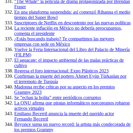
”The Whale” la película de drama protagonizada por Brendan
Fraser
En una plataforma suspendida: así comenzó Rihanna el medio
tiempo del Super Bowl
Suscriptores de Netflix en descontento por las nuevas políticas
La reciente inflación en México no debería preocuparnos,
comenta el presidente
¿Estás buscando trabajo? Te compartimos las mejores
empresas con sede en México
Vuelve la Feria Internacional del Libro del Palacio de Minería
(FILPM)
El aguacate: el impacto ambiental de las malas prácticas de
cultivo
Regresa el foro internacional: Expo Plásticos 2023
Confirman la muerte del portero Ahmet Eyüp Türkaslan por
el terremoto de Turquía
Madonna recibe críticas por su aspecto en los premios
Grammy 2023
Se ”echan la bolita” entre periódicos corruptos
La ONU afirma que piratas informáticos norcoreanos robaron
activos virtuales
Emiliano Becerril anuncia la muerte del querido actor
Fernando Becerril
Beyonce suma un nuevo record: la artista más condecorada de
los premios Grammy