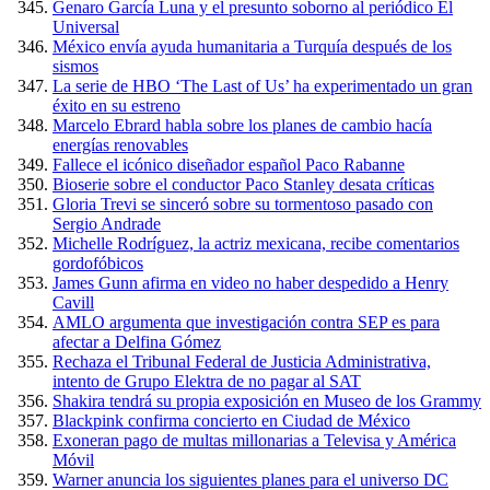
Genaro García Luna y el presunto soborno al periódico El
Universal
México envía ayuda humanitaria a Turquía después de los
sismos
La serie de HBO ‘The Last of Us’ ha experimentado un gran
éxito en su estreno
Marcelo Ebrard habla sobre los planes de cambio hacía
energías renovables
Fallece el icónico diseñador español Paco Rabanne
Bioserie sobre el conductor Paco Stanley desata críticas
Gloria Trevi se sinceró sobre su tormentoso pasado con
Sergio Andrade
Michelle Rodríguez, la actriz mexicana, recibe comentarios
gordofóbicos
James Gunn afirma en video no haber despedido a Henry
Cavill
AMLO argumenta que investigación contra SEP es para
afectar a Delfina Gómez
Rechaza el Tribunal Federal de Justicia Administrativa,
intento de Grupo Elektra de no pagar al SAT
Shakira tendrá su propia exposición en Museo de los Grammy
Blackpink confirma concierto en Ciudad de México
Exoneran pago de multas millonarias a Televisa y América
Móvil
Warner anuncia los siguientes planes para el universo DC