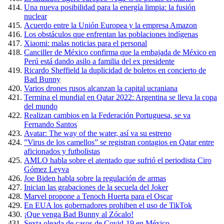
Una nueva posibilidad para la energía limpia: la fusión
nuclear
Acuerdo entre la Unión Europea y la empresa Amazon
Los obstáculos que enfrentan las poblaciones indígenas
Xiaomi: malas noticias para el personal
Canciller de México confirma que la embajada de México en
Perú está dando asilo a familia del ex presidente
Ricardo Sheffield la duplicidad de boletos en concierto de
Bad Bunny
Varios drones rusos alcanzan la capital ucraniana
Termina el mundial en Qatar 2022: Argentina se lleva la copa
del mundo
Realizan cambios en la Federación Portuguesa, se va
Fernando Santos
Avatar: The way of the water, así va su estreno
”Virus de los camellos” se registran contagios en Qatar entre
aficionados y futbolistas
AMLO habla sobre el atentado que sufrió el periodista Ciro
Gómez Leyva
Joe Biden habla sobre la regulación de armas
Inician las grabaciones de la secuela del Joker
Marvel propone a Tenoch Huerta para el Oscar
En EUA los gobernadores prohiben el uso de TikTok
¡Que venga Bad Bunny al Zócalo!
Sexta oleada de casos de Covid-19 en México