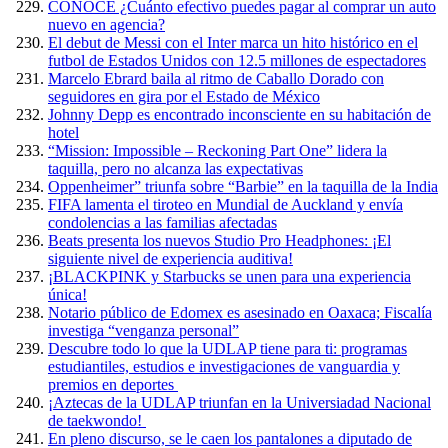
CONOCE ¿Cuánto efectivo puedes pagar al comprar un auto
nuevo en agencia?
El debut de Messi con el Inter marca un hito histórico en el
futbol de Estados Unidos con 12.5 millones de espectadores
Marcelo Ebrard baila al ritmo de Caballo Dorado con
seguidores en gira por el Estado de México
Johnny Depp es encontrado inconsciente en su habitación de
hotel
“Mission: Impossible – Reckoning Part One” lidera la
taquilla, pero no alcanza las expectativas
Oppenheimer” triunfa sobre “Barbie” en la taquilla de la India
FIFA lamenta el tiroteo en Mundial de Auckland y envía
condolencias a las familias afectadas
Beats presenta los nuevos Studio Pro Headphones: ¡El
siguiente nivel de experiencia auditiva!
¡BLACKPINK y Starbucks se unen para una experiencia
única!
Notario público de Edomex es asesinado en Oaxaca; Fiscalía
investiga “venganza personal”
Descubre todo lo que la UDLAP tiene para ti: programas
estudiantiles, estudios e investigaciones de vanguardia y
premios en deportes
¡Aztecas de la UDLAP triunfan en la Universiadad Nacional
de taekwondo!
En pleno discurso, se le caen los pantalones a diputado de