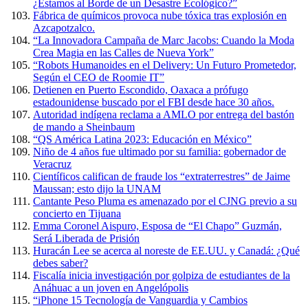
¿Estamos al Borde de un Desastre Ecológico?”
Fábrica de químicos provoca nube tóxica tras explosión en
Azcapotzalco.
“La Innovadora Campaña de Marc Jacobs: Cuando la Moda
Crea Magia en las Calles de Nueva York”
“Robots Humanoides en el Delivery: Un Futuro Prometedor,
Según el CEO de Roomie IT”
Detienen en Puerto Escondido, Oaxaca a prófugo
estadounidense buscado por el FBI desde hace 30 años.
Autoridad indígena reclama a AMLO por entrega del bastón
de mando a Sheinbaum
“QS América Latina 2023: Educación en México”
Niño de 4 años fue ultimado por su familia: gobernador de
Veracruz
Científicos califican de fraude los “extraterrestres” de Jaime
Maussan; esto dijo la UNAM
Cantante Peso Pluma es amenazado por el CJNG previo a su
concierto en Tijuana
Emma Coronel Aispuro, Esposa de “El Chapo” Guzmán,
Será Liberada de Prisión
Huracán Lee se acerca al noreste de EE.UU. y Canadá: ¿Qué
debes saber?
Fiscalía inicia investigación por golpiza de estudiantes de la
Anáhuac a un joven en Angelópolis
“iPhone 15 Tecnología de Vanguardia y Cambios