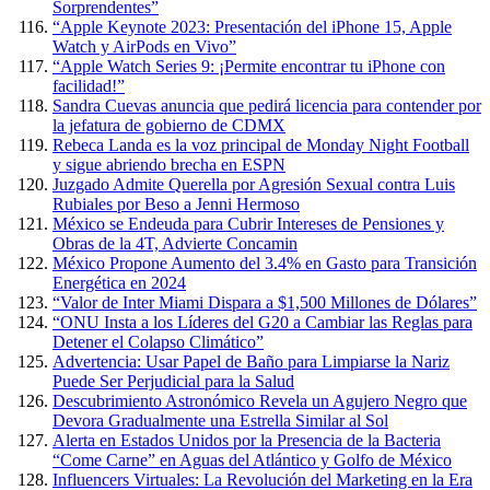
Sorprendentes”
“Apple Keynote 2023: Presentación del iPhone 15, Apple
Watch y AirPods en Vivo”
“Apple Watch Series 9: ¡Permite encontrar tu iPhone con
facilidad!”
Sandra Cuevas anuncia que pedirá licencia para contender por
la jefatura de gobierno de CDMX
Rebeca Landa es la voz principal de Monday Night Football
y sigue abriendo brecha en ESPN
Juzgado Admite Querella por Agresión Sexual contra Luis
Rubiales por Beso a Jenni Hermoso
México se Endeuda para Cubrir Intereses de Pensiones y
Obras de la 4T, Advierte Concamin
México Propone Aumento del 3.4% en Gasto para Transición
Energética en 2024
“Valor de Inter Miami Dispara a $1,500 Millones de Dólares”
“ONU Insta a los Líderes del G20 a Cambiar las Reglas para
Detener el Colapso Climático”
Advertencia: Usar Papel de Baño para Limpiarse la Nariz
Puede Ser Perjudicial para la Salud
Descubrimiento Astronómico Revela un Agujero Negro que
Devora Gradualmente una Estrella Similar al Sol
Alerta en Estados Unidos por la Presencia de la Bacteria
“Come Carne” en Aguas del Atlántico y Golfo de México
Influencers Virtuales: La Revolución del Marketing en la Era