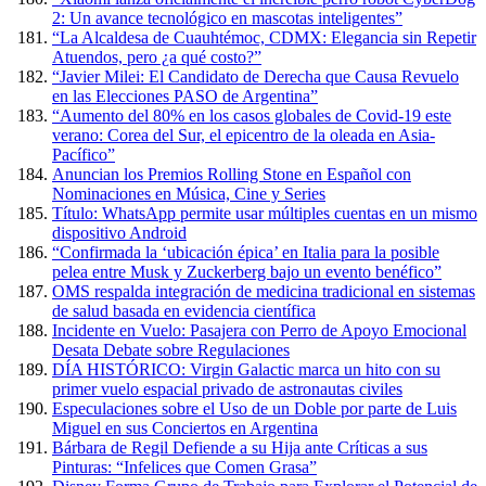
2: Un avance tecnológico en mascotas inteligentes”
“La Alcaldesa de Cuauhtémoc, CDMX: Elegancia sin Repetir
Atuendos, pero ¿a qué costo?”
“Javier Milei: El Candidato de Derecha que Causa Revuelo
en las Elecciones PASO de Argentina”
“Aumento del 80% en los casos globales de Covid-19 este
verano: Corea del Sur, el epicentro de la oleada en Asia-
Pacífico”
Anuncian los Premios Rolling Stone en Español con
Nominaciones en Música, Cine y Series
Título: WhatsApp permite usar múltiples cuentas en un mismo
dispositivo Android
“Confirmada la ‘ubicación épica’ en Italia para la posible
pelea entre Musk y Zuckerberg bajo un evento benéfico”
OMS respalda integración de medicina tradicional en sistemas
de salud basada en evidencia científica
Incidente en Vuelo: Pasajera con Perro de Apoyo Emocional
Desata Debate sobre Regulaciones
DÍA HISTÓRICO: Virgin Galactic marca un hito con su
primer vuelo espacial privado de astronautas civiles
Especulaciones sobre el Uso de un Doble por parte de Luis
Miguel en sus Conciertos en Argentina
Bárbara de Regil Defiende a su Hija ante Críticas a sus
Pinturas: “Infelices que Comen Grasa”