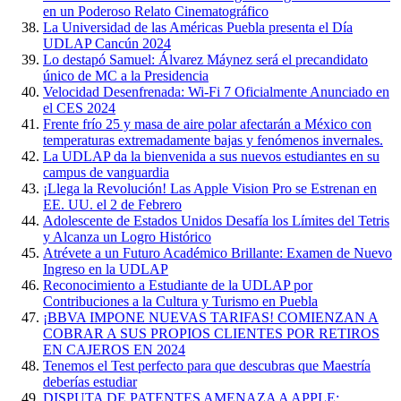
en un Poderoso Relato Cinematográfico
La Universidad de las Américas Puebla presenta el Día
UDLAP Cancún 2024
Lo destapó Samuel: Álvarez Máynez será el precandidato
único de MC a la Presidencia
Velocidad Desenfrenada: Wi-Fi 7 Oficialmente Anunciado en
el CES 2024
Frente frío 25 y masa de aire polar afectarán a México con
temperaturas extremadamente bajas y fenómenos invernales.
La UDLAP da la bienvenida a sus nuevos estudiantes en su
campus de vanguardia
¡Llega la Revolución! Las Apple Vision Pro se Estrenan en
EE. UU. el 2 de Febrero
Adolescente de Estados Unidos Desafía los Límites del Tetris
y Alcanza un Logro Histórico
Atrévete a un Futuro Académico Brillante: Examen de Nuevo
Ingreso en la UDLAP
Reconocimiento a Estudiante de la UDLAP por
Contribuciones a la Cultura y Turismo en Puebla
¡BBVA IMPONE NUEVAS TARIFAS! COMIENZAN A
COBRAR A SUS PROPIOS CLIENTES POR RETIROS
EN CAJEROS EN 2024
Tenemos el Test perfecto para que descubras que Maestría
deberías estudiar
DISPUTA DE PATENTES AMENAZA A APPLE: