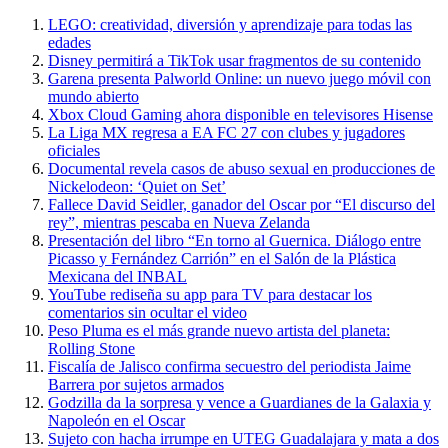
LEGO: creatividad, diversión y aprendizaje para todas las
edades
Disney permitirá a TikTok usar fragmentos de su contenido
Garena presenta Palworld Online: un nuevo juego móvil con
mundo abierto
Xbox Cloud Gaming ahora disponible en televisores Hisense
La Liga MX regresa a EA FC 27 con clubes y jugadores
oficiales
Documental revela casos de abuso sexual en producciones de
Nickelodeon: ‘Quiet on Set’
Fallece David Seidler, ganador del Oscar por “El discurso del
rey”, mientras pescaba en Nueva Zelanda
Presentación del libro “En torno al Guernica. Diálogo entre
Picasso y Fernández Carrión” en el Salón de la Plástica
Mexicana del INBAL
YouTube rediseña su app para TV para destacar los
comentarios sin ocultar el video
Peso Pluma es el más grande nuevo artista del planeta:
Rolling Stone
Fiscalía de Jalisco confirma secuestro del periodista Jaime
Barrera por sujetos armados
Godzilla da la sorpresa y vence a Guardianes de la Galaxia y
Napoleón en el Oscar
Sujeto con hacha irrumpe en UTEG Guadalajara y mata a dos