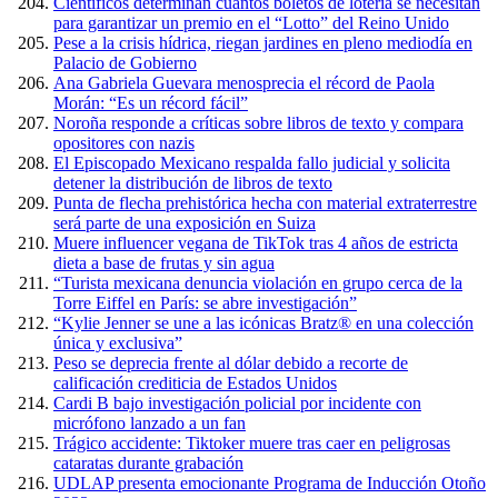
Científicos determinan cuántos boletos de lotería se necesitan
para garantizar un premio en el “Lotto” del Reino Unido
Pese a la crisis hídrica, riegan jardines en pleno mediodía en
Palacio de Gobierno
Ana Gabriela Guevara menosprecia el récord de Paola
Morán: “Es un récord fácil”
Noroña responde a críticas sobre libros de texto y compara
opositores con nazis
El Episcopado Mexicano respalda fallo judicial y solicita
detener la distribución de libros de texto
Punta de flecha prehistórica hecha con material extraterrestre
será parte de una exposición en Suiza
Muere influencer vegana de TikTok tras 4 años de estricta
dieta a base de frutas y sin agua
“Turista mexicana denuncia violación en grupo cerca de la
Torre Eiffel en París: se abre investigación”
“Kylie Jenner se une a las icónicas Bratz® en una colección
única y exclusiva”
Peso se deprecia frente al dólar debido a recorte de
calificación crediticia de Estados Unidos
Cardi B bajo investigación policial por incidente con
micrófono lanzado a un fan
Trágico accidente: Tiktoker muere tras caer en peligrosas
cataratas durante grabación
UDLAP presenta emocionante Programa de Inducción Otoño