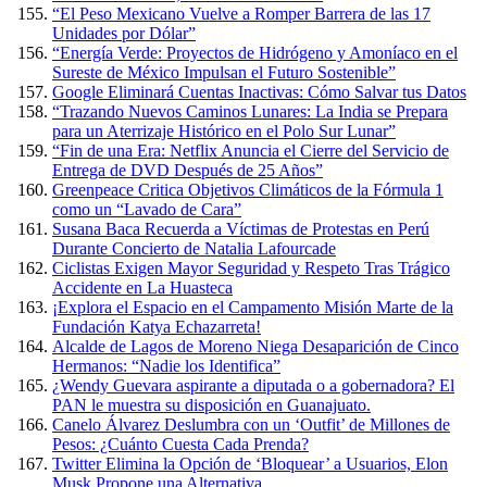
“El Peso Mexicano Vuelve a Romper Barrera de las 17
Unidades por Dólar”
“Energía Verde: Proyectos de Hidrógeno y Amoníaco en el
Sureste de México Impulsan el Futuro Sostenible”
Google Eliminará Cuentas Inactivas: Cómo Salvar tus Datos
“Trazando Nuevos Caminos Lunares: La India se Prepara
para un Aterrizaje Histórico en el Polo Sur Lunar”
“Fin de una Era: Netflix Anuncia el Cierre del Servicio de
Entrega de DVD Después de 25 Años”
Greenpeace Critica Objetivos Climáticos de la Fórmula 1
como un “Lavado de Cara”
Susana Baca Recuerda a Víctimas de Protestas en Perú
Durante Concierto de Natalia Lafourcade
Ciclistas Exigen Mayor Seguridad y Respeto Tras Trágico
Accidente en La Huasteca
¡Explora el Espacio en el Campamento Misión Marte de la
Fundación Katya Echazarreta!
Alcalde de Lagos de Moreno Niega Desaparición de Cinco
Hermanos: “Nadie los Identifica”
¿Wendy Guevara aspirante a diputada o a gobernadora? El
PAN le muestra su disposición en Guanajuato.
Canelo Álvarez Deslumbra con un ‘Outfit’ de Millones de
Pesos: ¿Cuánto Cuesta Cada Prenda?
Twitter Elimina la Opción de ‘Bloquear’ a Usuarios, Elon
Musk Propone una Alternativa