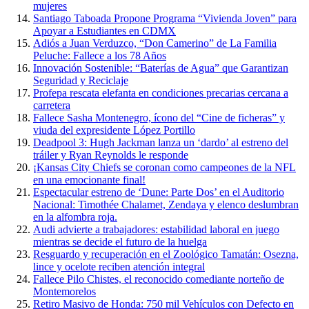
mujeres
Santiago Taboada Propone Programa “Vivienda Joven” para
Apoyar a Estudiantes en CDMX
Adiós a Juan Verduzco, “Don Camerino” de La Familia
Peluche: Fallece a los 78 Años
Innovación Sostenible: “Baterías de Agua” que Garantizan
Seguridad y Reciclaje
Profepa rescata elefanta en condiciones precarias cercana a
carretera
Fallece Sasha Montenegro, ícono del “Cine de ficheras” y
viuda del expresidente López Portillo
Deadpool 3: Hugh Jackman lanza un ‘dardo’ al estreno del
tráiler y Ryan Reynolds le responde
¡Kansas City Chiefs se coronan como campeones de la NFL
en una emocionante final!
Espectacular estreno de ‘Dune: Parte Dos’ en el Auditorio
Nacional: Timothée Chalamet, Zendaya y elenco deslumbran
en la alfombra roja.
Audi advierte a trabajadores: estabilidad laboral en juego
mientras se decide el futuro de la huelga
Resguardo y recuperación en el Zoológico Tamatán: Osezna,
lince y ocelote reciben atención integral
Fallece Pilo Chistes, el reconocido comediante norteño de
Montemorelos
Retiro Masivo de Honda: 750 mil Vehículos con Defecto en