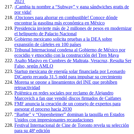
2023
¡Cambia tu nombre a “Subway” y gana sándwiches gratis de
por vida!
¡Opciones para ahorrar en combustible! Conoce dónde
encontrar la gasolina más económica en México
Presidencia invierte más de 2 millones de pesos en modernizar
el helipuerto de Palacio Nacional
Gobierno mexicano solicita pruebas a la DEA sobre
expansión de cárteles en 100 países
Tribunal Internacional condena al Gobierno de México por
ecocidio y etnocidio con la construcción del Tren Maya
Asalto Masivo en Cumbres de Maltrata, Veracruz, Resulta Ser
Falso, según AMLO
Startup mexicana de energía solar financiada por Leonardo
DiCaprio recauda 31.5 mdd para impulsar su crecimiento
Morena se opone a lineamientos del INE que prohíben
retroactividad
Polémica en redes sociales por reclamo de Alejandro
Marcovich a fan que vendió discos firmados de Caifanes
FMF anuncia la creación de un consejo de expertos para
asesorar el proceso hacia 2030
“Barbie” y “Oppenheimer” dominan la taquilla en Estados
Unidos con impresionantes recaudaciones
Festival Internacional de Cine de Toronto revela su selección
para su 48ª edición