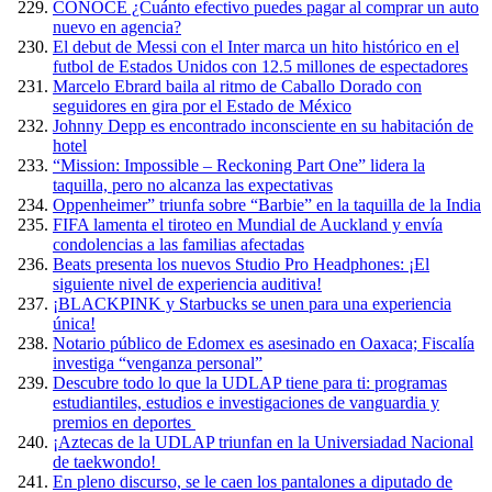
CONOCE ¿Cuánto efectivo puedes pagar al comprar un auto
nuevo en agencia?
El debut de Messi con el Inter marca un hito histórico en el
futbol de Estados Unidos con 12.5 millones de espectadores
Marcelo Ebrard baila al ritmo de Caballo Dorado con
seguidores en gira por el Estado de México
Johnny Depp es encontrado inconsciente en su habitación de
hotel
“Mission: Impossible – Reckoning Part One” lidera la
taquilla, pero no alcanza las expectativas
Oppenheimer” triunfa sobre “Barbie” en la taquilla de la India
FIFA lamenta el tiroteo en Mundial de Auckland y envía
condolencias a las familias afectadas
Beats presenta los nuevos Studio Pro Headphones: ¡El
siguiente nivel de experiencia auditiva!
¡BLACKPINK y Starbucks se unen para una experiencia
única!
Notario público de Edomex es asesinado en Oaxaca; Fiscalía
investiga “venganza personal”
Descubre todo lo que la UDLAP tiene para ti: programas
estudiantiles, estudios e investigaciones de vanguardia y
premios en deportes
¡Aztecas de la UDLAP triunfan en la Universiadad Nacional
de taekwondo!
En pleno discurso, se le caen los pantalones a diputado de