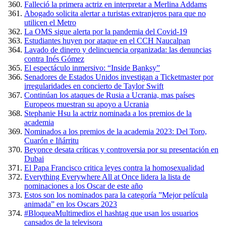
Falleció la primera actriz en interpretar a Merlina Addams
Abogado solicita alertar a turistas extranjeros para que no
utilicen el Metro
La OMS sigue alerta por la pandemia del Covid-19
Estudiantes huyen por ataque en el CCH Naucalpan
Lavado de dinero y delincuencia organizada: las denuncias
contra Inés Gómez
El espectáculo inmersivo: “Inside Banksy”
Senadores de Estados Unidos investigan a Ticketmaster por
irregularidades en concierto de Taylor Swift
Continúan los ataques de Rusia a Ucrania, mas países
Europeos muestran su apoyo a Ucrania
Stephanie Hsu la actriz nominada a los premios de la
academia
Nominados a los premios de la academia 2023: Del Toro,
Cuarón e Iñárritu
Beyonce desata críticas y controversia por su presentación en
Dubai
El Papa Francisco critica leyes contra la homosexualidad
Everything Everywhere All at Once lidera la lista de
nominaciones a los Oscar de este año
Estos son los nominados para la categoría ”Mejor película
animada” en los Oscars 2023
#BloqueaMultimedios el hashtag que usan los usuarios
cansados de la televisora