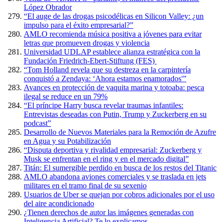
López Obrador
“El auge de las drogas psicodélicas en Silicon Valley: ¿un
impulso para el éxito empresarial?”
AMLO recomienda música positiva a jóvenes para evitar
letras que promueven drogas y violencia
Universidad UDLAP establece alianza estratégica con la
Fundación Friedrich-Ebert-Stiftung (FES)
“Tom Holland revela que su destreza en la carpintería
conquistó a Zendaya: ‘Ahora estamos enamorados'”
Avances en protección de vaquita marina y totoaba: pesca
ilegal se reduce en un 79%
“El príncipe Harry busca revelar traumas infantiles:
Entrevistas deseadas con Putin, Trump y Zuckerberg en su
podcast”
Desarrollo de Nuevos Materiales para la Remoción de Azufre
en Agua y su Potabilización
“Disputa deportiva y rivalidad empresarial: Zuckerberg y
Musk se enfrentan en el ring y en el mercado digital”
Titán: El sumergible perdido en busca de los restos del Titanic
AMLO abandona aviones comerciales y se traslada en jets
militares en el tramo final de su sexenio
Usuarios de Uber se quejan por cobros adicionales por el uso
del aire acondicionado
¿Tienen derechos de autor las imágenes generadas con
Inteligencia Artificial? Te lo explicamos.