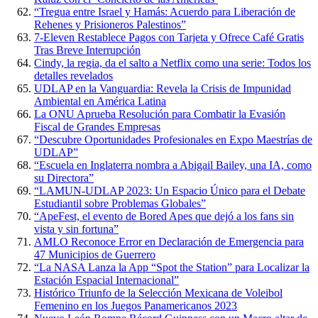
“Tregua entre Israel y Hamás: Acuerdo para Liberación de
Rehenes y Prisioneros Palestinos”
7-Eleven Restablece Pagos con Tarjeta y Ofrece Café Gratis
Tras Breve Interrupción
Cindy, la regia, da el salto a Netflix como una serie: Todos los
detalles revelados
UDLAP en la Vanguardia: Revela la Crisis de Impunidad
Ambiental en América Latina
La ONU Aprueba Resolución para Combatir la Evasión
Fiscal de Grandes Empresas
“Descubre Oportunidades Profesionales en Expo Maestrías de
UDLAP”
“Escuela en Inglaterra nombra a Abigail Bailey, una IA, como
su Directora”
“LAMUN-UDLAP 2023: Un Espacio Único para el Debate
Estudiantil sobre Problemas Globales”
“ApeFest, el evento de Bored Apes que dejó a los fans sin
vista y sin fortuna”
AMLO Reconoce Error en Declaración de Emergencia para
47 Municipios de Guerrero
“La NASA Lanza la App “Spot the Station” para Localizar la
Estación Espacial Internacional”
Histórico Triunfo de la Selección Mexicana de Voleibol
Femenino en los Juegos Panamericanos 2023