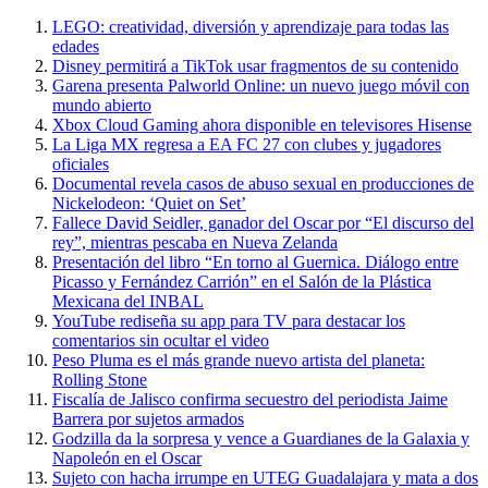
LEGO: creatividad, diversión y aprendizaje para todas las
edades
Disney permitirá a TikTok usar fragmentos de su contenido
Garena presenta Palworld Online: un nuevo juego móvil con
mundo abierto
Xbox Cloud Gaming ahora disponible en televisores Hisense
La Liga MX regresa a EA FC 27 con clubes y jugadores
oficiales
Documental revela casos de abuso sexual en producciones de
Nickelodeon: ‘Quiet on Set’
Fallece David Seidler, ganador del Oscar por “El discurso del
rey”, mientras pescaba en Nueva Zelanda
Presentación del libro “En torno al Guernica. Diálogo entre
Picasso y Fernández Carrión” en el Salón de la Plástica
Mexicana del INBAL
YouTube rediseña su app para TV para destacar los
comentarios sin ocultar el video
Peso Pluma es el más grande nuevo artista del planeta:
Rolling Stone
Fiscalía de Jalisco confirma secuestro del periodista Jaime
Barrera por sujetos armados
Godzilla da la sorpresa y vence a Guardianes de la Galaxia y
Napoleón en el Oscar
Sujeto con hacha irrumpe en UTEG Guadalajara y mata a dos