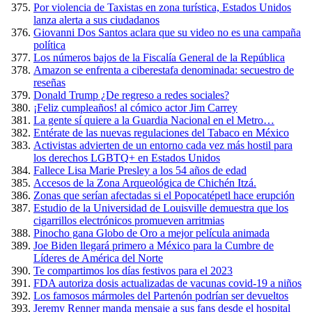
Por violencia de Taxistas en zona turística, Estados Unidos
lanza alerta a sus ciudadanos
Giovanni Dos Santos aclara que su video no es una campaña
política
Los números bajos de la Fiscalía General de la República
Amazon se enfrenta a ciberestafa denominada: secuestro de
reseñas
Donald Trump ¿De regreso a redes sociales?
¡Feliz cumpleaños! al cómico actor Jim Carrey
La gente sí quiere a la Guardia Nacional en el Metro…
Entérate de las nuevas regulaciones del Tabaco en México
Activistas advierten de un entorno cada vez más hostil para
los derechos LGBTQ+ en Estados Unidos
Fallece Lisa Marie Presley a los 54 años de edad
Accesos de la Zona Arqueológica de Chichén Itzá.
Zonas que serían afectadas si el Popocatépetl hace erupción
Estudio de la Universidad de Louisville demuestra que los
cigarrillos electrónicos promueven arritmias
Pinocho gana Globo de Oro a mejor película animada
Joe Biden llegará primero a México para la Cumbre de
Líderes de América del Norte
Te compartimos los días festivos para el 2023
FDA autoriza dosis actualizadas de vacunas covid-19 a niños
Los famosos mármoles del Partenón podrían ser devueltos
Jeremy Renner manda mensaje a sus fans desde el hospital