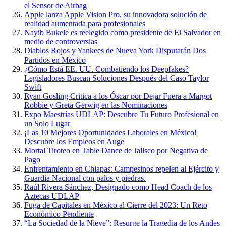
el Sensor de Airbag
Apple lanza Apple Vision Pro, su innovadora solución de
realidad aumentada para profesionales
Nayib Bukele es reelegido como presidente de El Salvador en
medio de controversias
Diablos Rojos y Yankees de Nueva York Disputarán Dos
Partidos en México
¿Cómo Está EE. UU. Combatiendo los Deepfakes?
Legisladores Buscan Soluciones Después del Caso Taylor
Swift
Ryan Gosling Critica a los Óscar por Dejar Fuera a Margot
Robbie y Greta Gerwig en las Nominaciones
Expo Maestrías UDLAP: Descubre Tu Futuro Profesional en
un Solo Lugar
¡Las 10 Mejores Oportunidades Laborales en México!
Descubre los Empleos en Auge
Mortal Tiroteo en Table Dance de Jalisco por Negativa de
Pago
Enfrentamiento en Chiapas: Campesinos repelen al Ejército y
Guardia Nacional con palos y piedras.
Raúl Rivera Sánchez, Designado como Head Coach de los
Aztecas UDLAP
Fuga de Capitales en México al Cierre del 2023: Un Reto
Económico Pendiente
“La Sociedad de la Nieve”: Resurge la Tragedia de los Andes