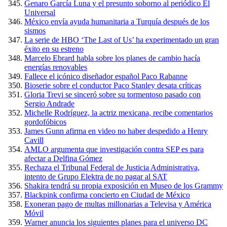
Genaro García Luna y el presunto soborno al periódico El
Universal
México envía ayuda humanitaria a Turquía después de los
sismos
La serie de HBO ‘The Last of Us’ ha experimentado un gran
éxito en su estreno
Marcelo Ebrard habla sobre los planes de cambio hacía
energías renovables
Fallece el icónico diseñador español Paco Rabanne
Bioserie sobre el conductor Paco Stanley desata críticas
Gloria Trevi se sinceró sobre su tormentoso pasado con
Sergio Andrade
Michelle Rodríguez, la actriz mexicana, recibe comentarios
gordofóbicos
James Gunn afirma en video no haber despedido a Henry
Cavill
AMLO argumenta que investigación contra SEP es para
afectar a Delfina Gómez
Rechaza el Tribunal Federal de Justicia Administrativa,
intento de Grupo Elektra de no pagar al SAT
Shakira tendrá su propia exposición en Museo de los Grammy
Blackpink confirma concierto en Ciudad de México
Exoneran pago de multas millonarias a Televisa y América
Móvil
Warner anuncia los siguientes planes para el universo DC