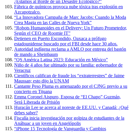
¿Estamos al Borde de un Desastre Ecológico?”
Fábrica de químicos provoca nube tóxica tras explosión en
Azcapotzalco.
“La Innovadora Campaña de Marc Jacobs: Cuando la Moda
Crea Magia en las Calles de Nueva York”
“Robots Humanoides en el Delivery: Un Futuro Prometedor,
Según el CEO de Roomie IT”
Detienen en Puerto Escondido, Oaxaca a prófugo
estadounidense buscado por el FBI desde hace 30 años.
Autoridad indígena reclama a AMLO por entrega del bastón
de mando a Sheinbaum
“QS América Latina 2023: Educación en México”
Niño de 4 años fue ultimado por su familia: gobernador de
Veracruz
Científicos califican de fraude los “extraterrestres” de Jaime
Maussan; esto dijo la UNAM
Cantante Peso Pluma es amenazado por el CJNG previo a su
concierto en Tijuana
Emma Coronel Aispuro, Esposa de “El Chapo” Guzmán,
Será Liberada de Prisión
Huracán Lee se acerca al noreste de EE.UU. y Canadá: ¿Qué
debes saber?
Fiscalía inicia investigación por golpiza de estudiantes de la
Anáhuac a un joven en Angelópolis
“iPhone 15 Tecnología de Vanguardia y Cambios