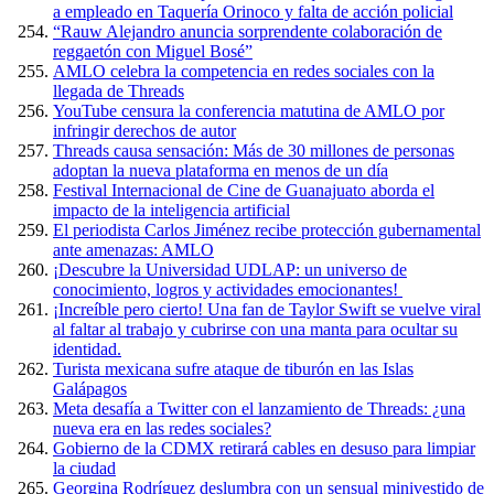
a empleado en Taquería Orinoco y falta de acción policial
“Rauw Alejandro anuncia sorprendente colaboración de
reggaetón con Miguel Bosé”
AMLO celebra la competencia en redes sociales con la
llegada de Threads
YouTube censura la conferencia matutina de AMLO por
infringir derechos de autor
Threads causa sensación: Más de 30 millones de personas
adoptan la nueva plataforma en menos de un día
Festival Internacional de Cine de Guanajuato aborda el
impacto de la inteligencia artificial
El periodista Carlos Jiménez recibe protección gubernamental
ante amenazas: AMLO
¡Descubre la Universidad UDLAP: un universo de
conocimiento, logros y actividades emocionantes!
¡Increíble pero cierto! Una fan de Taylor Swift se vuelve viral
al faltar al trabajo y cubrirse con una manta para ocultar su
identidad.
Turista mexicana sufre ataque de tiburón en las Islas
Galápagos
Meta desafía a Twitter con el lanzamiento de Threads: ¿una
nueva era en las redes sociales?
Gobierno de la CDMX retirará cables en desuso para limpiar
la ciudad
Georgina Rodríguez deslumbra con un sensual minivestido de