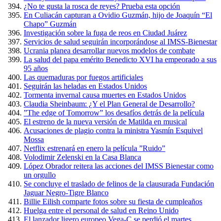
¿No te gusta la rosca de reyes? Prueba esta opción
En Culiacán capturan a Ovidio Guzmán, hijo de Joaquín “El
Chapo” Guzmán
Investigación sobre la fuga de reos en Ciudad Juárez
Servicios de salud seguirán incorporándose al IMSS-Bienestar
Ucrania planea desarrollar nuevos modelos de combate
La salud del papa emérito Benedicto XVI ha empeorado a sus
95 años
Las quemaduras por fuegos artificiales
Seguirán las heladas en Estados Unidos
Tormenta invernal causa muertes en Estados Unidos
Claudia Sheinbaum: ¿Y el Plan General de Desarrollo?
”The edge of Tomorrow” los desafíos detrás de la película
El estreno de la nueva versión de Matilda en musical
Acusaciones de plagio contra la ministra Yasmín Esquivel
Mossa
Netflix estrenará en enero la película ”Ruido”
Volodimir Zelenski en la Casa Blanca
López Obrador reitera las acciones del IMSS Bienestar como
un orgullo
Se concluye el traslado de felinos de la clausurada Fundación
Jaguar Negro-Tigre Blanco
Billie Eilish comparte fotos sobre su fiesta de cumpleaños
Huelga entre el personal de salud en Reino Unido
El lanzador ligero europeo Vega-C se perdió el martes