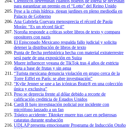
Científicos determinan cuántos boletos de lotería se necesitan
para garantizar un premio en el “Lotto” del Reino Unido
Pese a la crisis hídrica, riegan jardines en pleno mediodía en
Palacio de Gobierno
Ana Gabriela Guevara menosprecia el récord de Paola
Morán: “Es un récord fácil”
Noroña responde a críticas sobre libros de texto y compara
opositores con nazis
El Episcopado Mexicano respalda fallo judicial y solicita
detener la distribución de libros de texto
Punta de flecha prehistórica hecha con material extraterrestre
será parte de una exposición en Suiza
Muere influencer vegana de TikTok tras 4 años de estricta
dieta a base de frutas y sin agua
“Turista mexicana denuncia violación en grupo cerca de la
Torre Eiffel en París: se abre investigación”
“Kylie Jenner se une a las icónicas Bratz® en una colección
única y exclusiva”
Peso se deprecia frente al dólar debido a recorte de
calificación crediticia de Estados Unidos
Cardi B bajo investigación policial por incidente con
micrófono lanzado a un fan
Trágico accidente: Tiktoker muere tras caer en peligrosas
cataratas durante grabación
UDLAP presenta emocionante Programa de Inducción Otoño