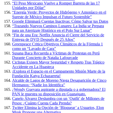
“El Peso Mexicano Vuelve a Romper Barrera de las 17
Unidades por Dólar”
“Energía Verde: Proyectos de Hidrógeno y Amoníaco en el
Sureste de México Impulsan el Futuro Sostenible”
Google Eliminará Cuentas Inactivas: Cómo Salvar tus Datos
“Trazando Nuevos Caminos Lunares: La India se Prepara
para un Aterrizaje Histórico en el Polo Sur Lunar”
“Fin de una Era: Netflix Anuncia el Cierre del Servicio de
Entrega de DVD Después de 25 Años”
Greenpeace Critica Objetivos Climáticos de la Fórmula 1
como un “Lavado de Cara”
Susana Baca Recuerda a Víctimas de Protestas en Perú
Durante Concierto de Natalia Lafourcade
Ciclistas Exigen Mayor Seguridad y Respeto Tras Trágico
Accidente en La Huasteca
¡Explora el Espacio en el Campamento Misión Marte de la
Fundación Katya Echazarreta!
Alcalde de Lagos de Moreno Niega Desaparición de Cinco
Hermanos: “Nadie los Identifica”
¿Wendy Guevara aspirante a diputada o a gobernadora? El
PAN le muestra su disposición en Guanajuato.
Canelo Álvarez Deslumbra con un ‘Outfit’ de Millones de
Pesos: ¿Cuánto Cuesta Cada Prenda?
Twitter Elimina la Opción de ‘Bloquear’ a Usuarios, Elon
Musk Propone una Alternativa