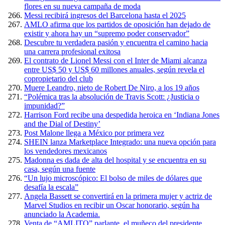
flores en su nueva campaña de moda
Messi recibirá ingresos del Barcelona hasta el 2025
AMLO afirma que los partidos de oposición han dejado de
existir y ahora hay un “supremo poder conservador”
Descubre tu verdadera pasión y encuentra el camino hacia
una carrera profesional exitosa
El contrato de Lionel Messi con el Inter de Miami alcanza
entre US$ 50 y US$ 60 millones anuales, según revela el
copropietario del club
Muere Leandro, nieto de Robert De Niro, a los 19 años
“Polémica tras la absolución de Travis Scott: ¿Justicia o
impunidad?”
Harrison Ford recibe una despedida heroica en ‘Indiana Jones
and the Dial of Destiny’
Post Malone llega a México por primera vez
SHEIN lanza Marketplace Integrado: una nueva opción para
los vendedores mexicanos
Madonna es dada de alta del hospital y se encuentra en su
casa, según una fuente
“Un lujo microscópico: El bolso de miles de dólares que
desafía la escala”
Angela Bassett se convertirá en la primera mujer y actriz de
Marvel Studios en recibir un Oscar honorario, según ha
anunciado la Academia.
Venta de “AMLITO” parlante, el muñeco del presidente