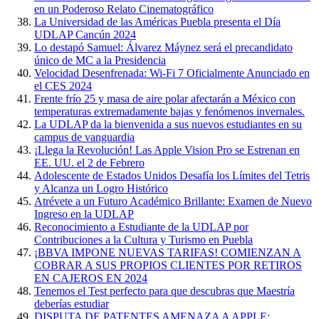
en un Poderoso Relato Cinematográfico
La Universidad de las Américas Puebla presenta el Día
UDLAP Cancún 2024
Lo destapó Samuel: Álvarez Máynez será el precandidato
único de MC a la Presidencia
Velocidad Desenfrenada: Wi-Fi 7 Oficialmente Anunciado en
el CES 2024
Frente frío 25 y masa de aire polar afectarán a México con
temperaturas extremadamente bajas y fenómenos invernales.
La UDLAP da la bienvenida a sus nuevos estudiantes en su
campus de vanguardia
¡Llega la Revolución! Las Apple Vision Pro se Estrenan en
EE. UU. el 2 de Febrero
Adolescente de Estados Unidos Desafía los Límites del Tetris
y Alcanza un Logro Histórico
Atrévete a un Futuro Académico Brillante: Examen de Nuevo
Ingreso en la UDLAP
Reconocimiento a Estudiante de la UDLAP por
Contribuciones a la Cultura y Turismo en Puebla
¡BBVA IMPONE NUEVAS TARIFAS! COMIENZAN A
COBRAR A SUS PROPIOS CLIENTES POR RETIROS
EN CAJEROS EN 2024
Tenemos el Test perfecto para que descubras que Maestría
deberías estudiar
DISPUTA DE PATENTES AMENAZA A APPLE: