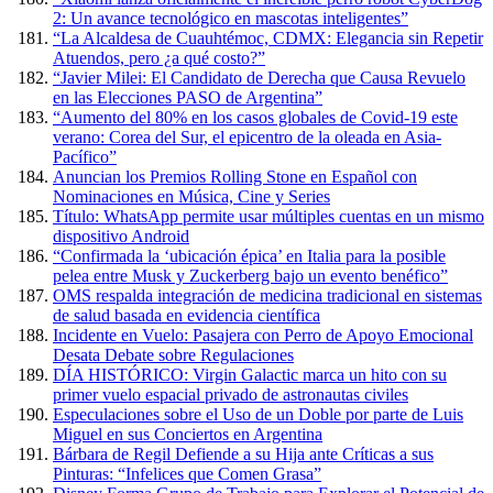
2: Un avance tecnológico en mascotas inteligentes”
“La Alcaldesa de Cuauhtémoc, CDMX: Elegancia sin Repetir
Atuendos, pero ¿a qué costo?”
“Javier Milei: El Candidato de Derecha que Causa Revuelo
en las Elecciones PASO de Argentina”
“Aumento del 80% en los casos globales de Covid-19 este
verano: Corea del Sur, el epicentro de la oleada en Asia-
Pacífico”
Anuncian los Premios Rolling Stone en Español con
Nominaciones en Música, Cine y Series
Título: WhatsApp permite usar múltiples cuentas en un mismo
dispositivo Android
“Confirmada la ‘ubicación épica’ en Italia para la posible
pelea entre Musk y Zuckerberg bajo un evento benéfico”
OMS respalda integración de medicina tradicional en sistemas
de salud basada en evidencia científica
Incidente en Vuelo: Pasajera con Perro de Apoyo Emocional
Desata Debate sobre Regulaciones
DÍA HISTÓRICO: Virgin Galactic marca un hito con su
primer vuelo espacial privado de astronautas civiles
Especulaciones sobre el Uso de un Doble por parte de Luis
Miguel en sus Conciertos en Argentina
Bárbara de Regil Defiende a su Hija ante Críticas a sus
Pinturas: “Infelices que Comen Grasa”