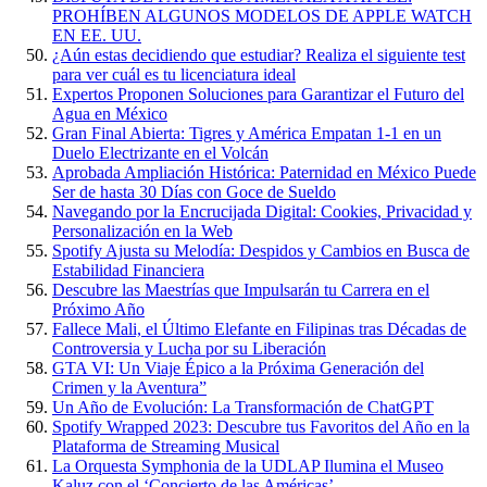
PROHÍBEN ALGUNOS MODELOS DE APPLE WATCH
EN EE. UU.
¿Aún estas decidiendo que estudiar? Realiza el siguiente test
para ver cuál es tu licenciatura ideal
Expertos Proponen Soluciones para Garantizar el Futuro del
Agua en México
Gran Final Abierta: Tigres y América Empatan 1-1 en un
Duelo Electrizante en el Volcán
Aprobada Ampliación Histórica: Paternidad en México Puede
Ser de hasta 30 Días con Goce de Sueldo
Navegando por la Encrucijada Digital: Cookies, Privacidad y
Personalización en la Web
Spotify Ajusta su Melodía: Despidos y Cambios en Busca de
Estabilidad Financiera
Descubre las Maestrías que Impulsarán tu Carrera en el
Próximo Año
Fallece Mali, el Último Elefante en Filipinas tras Décadas de
Controversia y Lucha por su Liberación
GTA VI: Un Viaje Épico a la Próxima Generación del
Crimen y la Aventura”
Un Año de Evolución: La Transformación de ChatGPT
Spotify Wrapped 2023: Descubre tus Favoritos del Año en la
Plataforma de Streaming Musical
La Orquesta Symphonia de la UDLAP Ilumina el Museo
Kaluz con el ‘Concierto de las Américas’