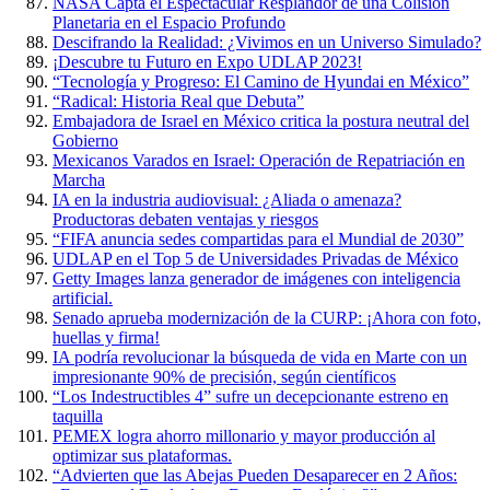
NASA Capta el Espectacular Resplandor de una Colisión
Planetaria en el Espacio Profundo
Descifrando la Realidad: ¿Vivimos en un Universo Simulado?
¡Descubre tu Futuro en Expo UDLAP 2023!
“Tecnología y Progreso: El Camino de Hyundai en México”
“Radical: Historia Real que Debuta”
Embajadora de Israel en México critica la postura neutral del
Gobierno
Mexicanos Varados en Israel: Operación de Repatriación en
Marcha
IA en la industria audiovisual: ¿Aliada o amenaza?
Productoras debaten ventajas y riesgos
“FIFA anuncia sedes compartidas para el Mundial de 2030”
UDLAP en el Top 5 de Universidades Privadas de México
Getty Images lanza generador de imágenes con inteligencia
artificial.
Senado aprueba modernización de la CURP: ¡Ahora con foto,
huellas y firma!
IA podría revolucionar la búsqueda de vida en Marte con un
impresionante 90% de precisión, según científicos
“Los Indestructibles 4” sufre un decepcionante estreno en
taquilla
PEMEX logra ahorro millonario y mayor producción al
optimizar sus plataformas.
“Advierten que las Abejas Pueden Desaparecer en 2 Años: