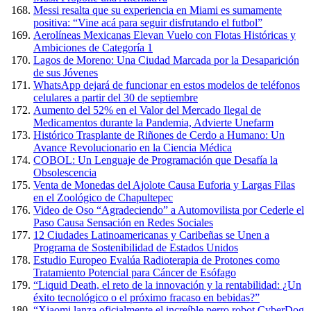
Messi resalta que su experiencia en Miami es sumamente
positiva: “Vine acá para seguir disfrutando el futbol”
Aerolíneas Mexicanas Elevan Vuelo con Flotas Históricas y
Ambiciones de Categoría 1
Lagos de Moreno: Una Ciudad Marcada por la Desaparición
de sus Jóvenes
WhatsApp dejará de funcionar en estos modelos de teléfonos
celulares a partir del 30 de septiembre
Aumento del 52% en el Valor del Mercado Ilegal de
Medicamentos durante la Pandemia, Advierte Unefarm
Histórico Trasplante de Riñones de Cerdo a Humano: Un
Avance Revolucionario en la Ciencia Médica
COBOL: Un Lenguaje de Programación que Desafía la
Obsolescencia
Venta de Monedas del Ajolote Causa Euforia y Largas Filas
en el Zoológico de Chapultepec
Video de Oso “Agradeciendo” a Automovilista por Cederle el
Paso Causa Sensación en Redes Sociales
12 Ciudades Latinoamericanas y Caribeñas se Unen a
Programa de Sostenibilidad de Estados Unidos
Estudio Europeo Evalúa Radioterapia de Protones como
Tratamiento Potencial para Cáncer de Esófago
“Liquid Death, el reto de la innovación y la rentabilidad: ¿Un
éxito tecnológico o el próximo fracaso en bebidas?”
“Xiaomi lanza oficialmente el increíble perro robot CyberDog