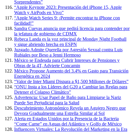
Sorprendentes”
“Apple Keynote 2023: Presentación del iPhone 15, Apple
Watch y AirPods en Vivo”
“Apple Watch Series 9: ¡Permite encontrar tu iPhone con
facilidad!”
Sandra Cuevas anuncia que pedirá licencia para contender por
la jefatura de gobierno de CDMX
Rebeca Landa es la voz principal de Monday Night Football
y sigue abriendo brecha en ESPN
Juzgado Admite Querella por Agresión Sexual contra Luis
Rubiales por Beso a Jenni Hermoso
México se Endeuda para Cubrir Intereses de Pensiones y
Obras de la 4T, Advierte Concamin
México Propone Aumento del 3.4% en Gasto para Transición
Energética en 2024
“Valor de Inter Miami Dispara a $1,500 Millones de Dólares”
“ONU Insta a los Líderes del G20 a Cambiar las Reglas para
Detener el Colapso Climático”
Advertencia: Usar Papel de Baño para Limpiarse la Nariz
Puede Ser Perjudicial para la Salud
Descubrimiento Astronómico Revela un Agujero Negro que
Devora Gradualmente una Estrella Similar al Sol
Alerta en Estados Unidos por la Presencia de la Bacteria
“Come Carne” en Aguas del Atlántico y Golfo de México
Influencers Virtuales: La Revolución del Marketing en la Era