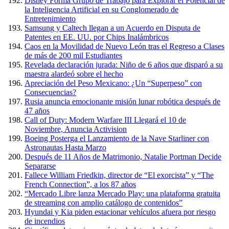
Disney Forma Grupo de Trabajo para Explorar el Potencial de
la Inteligencia Artificial en su Conglomerado de
Entretenimiento
Samsung y Caltech llegan a un Acuerdo en Disputa de
Patentes en EE. UU. por Chips Inalámbricos
Caos en la Movilidad de Nuevo León tras el Regreso a Clases
de más de 200 mil Estudiantes
Revelada declaración jurada: Niño de 6 años que disparó a su
maestra alardeó sobre el hecho
Apreciación del Peso Mexicano: ¿Un “Superpeso” con
Consecuencias?
Rusia anuncia emocionante misión lunar robótica después de
47 años
Call of Duty: Modern Warfare III Llegará el 10 de
Noviembre, Anuncia Activision
Boeing Posterga el Lanzamiento de la Nave Starliner con
Astronautas Hasta Marzo
Después de 11 Años de Matrimonio, Natalie Portman Decide
Separarse
Fallece William Friedkin, director de “El exorcista” y “The
French Connection”, a los 87 años
“Mercado Libre lanza Mercado Play: una plataforma gratuita
de streaming con amplio catálogo de contenidos”
Hyundai y Kia piden estacionar vehículos afuera por riesgo
de incendios