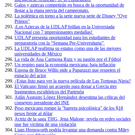
Galos y aztecas competirán en busca de la oportunidad de
llegar a la etapa previa del campeonato.
La polémica en torno a la serie nueva serie de Disney “Oye
Primos”
¡Los Aztecas de la UDLAP brillan en la Universiada
Nacional con 7 impresionantes medallas!
UDLAP presenta oportunidad para los estudiantes de
preparatoria con la “Semana Pre-Universitaria”
La UDLAP reafirma su estatus como una de las mejores
universidades de México
La vida de Ana Carmona Ruiz y su pasión por el Fútbol
Un respiro para la economía mexicana: baja inflación
Esposa de Bruce Willis pide a Paparazzi que respeten el
espacio del actor
¿Estas listo para ver la nueva película de Las Tortugas Ninja?
El Vaticano firmó un acuerdo para donar a Grecia tres
fragmentos escultóricos del Partenón
Adán Augusto López Hernández desestima las críticas del
consejero presidente del INE
Peso mexicano rompe la ”barrera psicológica” de los $18
pesos frente al dólar
Actriz de la saga THG, Jena Malone, revela en redes sociales
que fue victima de una violación
Liam Hemsworth podría levantar una demanda contra Miley