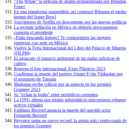
”The Whale” la película de drama protagonizada por Brendan
Fraser
En una plataforma suspendida: así comenzó Rihanna el medio
tiempo del Super Bowl
Suscriptores de Netflix en descontento por las nuevas políticas
La reciente inflación en México no debería preocuparnos,
comenta el presidente
¿Estás buscando trabajo? Te compartimos las mejores
empresas con sede en México
Vuelve la Feria Internacional del Libro del Palacio de Minería
(FILPM)
El aguacate: el impacto ambiental de las malas prácticas de
cultivo
Regresa el foro internacional: Expo Plásticos 2023
Confirman la muerte del portero Ahmet Eyüp Türkaslan por
el terremoto de Turquía
Madonna recibe críticas por su aspecto en los premios
Grammy 2023
Se ”echan la bolita” entre periódicos corruptos
La ONU afirma que piratas informáticos norcoreanos robaron
activos virtuales
Emiliano Becerril anuncia la muerte del querido actor
Fernando Becerril
Beyonce suma un nuevo record: la artista más condecorada de
los premios Grammy