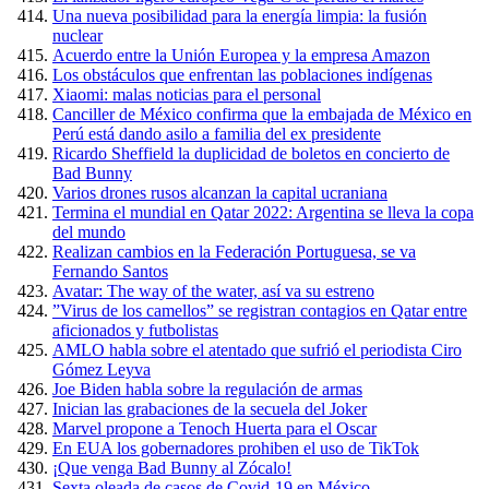
Una nueva posibilidad para la energía limpia: la fusión
nuclear
Acuerdo entre la Unión Europea y la empresa Amazon
Los obstáculos que enfrentan las poblaciones indígenas
Xiaomi: malas noticias para el personal
Canciller de México confirma que la embajada de México en
Perú está dando asilo a familia del ex presidente
Ricardo Sheffield la duplicidad de boletos en concierto de
Bad Bunny
Varios drones rusos alcanzan la capital ucraniana
Termina el mundial en Qatar 2022: Argentina se lleva la copa
del mundo
Realizan cambios en la Federación Portuguesa, se va
Fernando Santos
Avatar: The way of the water, así va su estreno
”Virus de los camellos” se registran contagios en Qatar entre
aficionados y futbolistas
AMLO habla sobre el atentado que sufrió el periodista Ciro
Gómez Leyva
Joe Biden habla sobre la regulación de armas
Inician las grabaciones de la secuela del Joker
Marvel propone a Tenoch Huerta para el Oscar
En EUA los gobernadores prohiben el uso de TikTok
¡Que venga Bad Bunny al Zócalo!
Sexta oleada de casos de Covid-19 en México