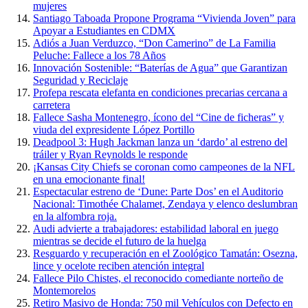
mujeres
Santiago Taboada Propone Programa “Vivienda Joven” para
Apoyar a Estudiantes en CDMX
Adiós a Juan Verduzco, “Don Camerino” de La Familia
Peluche: Fallece a los 78 Años
Innovación Sostenible: “Baterías de Agua” que Garantizan
Seguridad y Reciclaje
Profepa rescata elefanta en condiciones precarias cercana a
carretera
Fallece Sasha Montenegro, ícono del “Cine de ficheras” y
viuda del expresidente López Portillo
Deadpool 3: Hugh Jackman lanza un ‘dardo’ al estreno del
tráiler y Ryan Reynolds le responde
¡Kansas City Chiefs se coronan como campeones de la NFL
en una emocionante final!
Espectacular estreno de ‘Dune: Parte Dos’ en el Auditorio
Nacional: Timothée Chalamet, Zendaya y elenco deslumbran
en la alfombra roja.
Audi advierte a trabajadores: estabilidad laboral en juego
mientras se decide el futuro de la huelga
Resguardo y recuperación en el Zoológico Tamatán: Osezna,
lince y ocelote reciben atención integral
Fallece Pilo Chistes, el reconocido comediante norteño de
Montemorelos
Retiro Masivo de Honda: 750 mil Vehículos con Defecto en