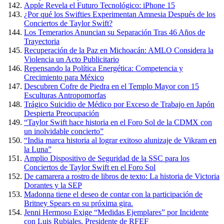
Apple Revela el Futuro Tecnológico: iPhone 15
¿Por qué los Swifties Experimentan Amnesia Después de los
Conciertos de Taylor Swift?
Los Temerarios Anuncian su Separación Tras 46 Años de
Trayectoria
Recuperación de la Paz en Michoacán: AMLO Considera la
Violencia un Acto Publicitario
Repensando la Política Energética: Competencia y
Crecimiento para México
Descubren Cofre de Piedra en el Templo Mayor con 15
Esculturas Antropomorfas
Trágico Suicidio de Médico por Exceso de Trabajo en Japón
Despierta Preocupación
“Taylor Swift hace historia en el Foro Sol de la CDMX con
un inolvidable concierto”
“India marca historia al lograr exitoso alunizaje de Vikram en
la Luna”
Amplio Dispositivo de Seguridad de la SSC para los
Conciertos de Taylor Swift en el Foro Sol
De camarera a rostro de libros de texto: La historia de Victoria
Dorantes y la SEP
Madonna tiene el deseo de contar con la participación de
Britney Spears en su próxima gira.
Jenni Hermoso Exige “Medidas Ejemplares” por Incidente
con Luis Rubiales, Presidente de RFEF