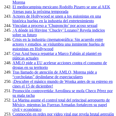
Morena
El mediocampista mexicano Rodolfo Pizarro se une al AEK
Atenas para la próxima temporada
Actores de Hollywood se unen a los guionistas en una
histórica huelga en la industria del entretenimiento
Vinculan a proceso a ‘Chuponcito’ por acoso sexual
¿A dónde irá Hirving ‘Chucky’ Lozano? Revela indicios
sobre su futuro
Crisis en la industria cinematográfica: Sin acuerdo entre
actores y estudios, se vislumbra una inminente huelga de
guionistas en Hollywood
Cruz Azul busca repatriar a Marco Fabián al plantel en
pláticas actuales
AMLO pide a EU acelerar acciones contra el consumo de
drogas en su territorio
Tras llamado de atención de AMLO, Morena pide a
“corcholatas” deslindarse de espectaculares
¡Descubre el mágico mundo de Wonka antes de su estreno en
cines el 15 de diciembre!
Promoción controvertida: Aerolínea se mofa Checo Pérez por
su mala racha
La Marina asume el control total del principal aeropuerto de
México, mientras las Fuerzas Armadas fortalecen su papel
civil y económico
Conmoción en redes por video viral que revela brutal agresión