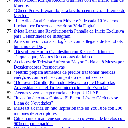
Nuevo León Rompe Récord Guinness con un Macro altar de
Muertos
“Checo Pérez: Preparado para la Gloria en su Gran Premio de
México”
“La Adicción al Celular en México: 3 de cada 10 Viajeros
Luchan por Desconectarse de su Vida Digital”
¡Meta Lanza una Revolucionaria Pantalla de Inicio Exclusiva
para Celebridades de Instagram!
Amazon revoluciona su logística con la llegada de los robots
humanoides Digit
“Descubren Horno Clandestino con Restos Calcinos en
Tlaquepaque, Madres Buscadoras de Jalisco”
Acciones de Televisa Sufren su Mayor Caída en 8 Meses por
Desalentadoras Perspectivas
“Netflix prepara aumentos de precios tras tomar medidas
enérgicas contra el uso compartido de contraseñas”
“Donovan Carrillo, Patinador Mexicano que Desafió las
Adversidades en el Trofeo Internacional de Escocia”
Jóvenes viven la experiencia de Expo UDLAP
“Invasión de Autos Chinos: El Puerto Lázaro Cárdenas se
Llena de Novedades”
MrBeast alcanza un hito impresionante en YouTube con 200
millones de suscriptores
Citibanamex mantiene supremacía en preventa de boletos con
90% de participación.