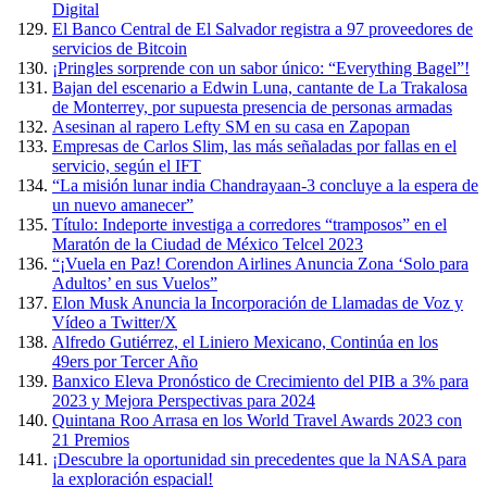
Digital
El Banco Central de El Salvador registra a 97 proveedores de
servicios de Bitcoin
¡Pringles sorprende con un sabor único: “Everything Bagel”!
Bajan del escenario a Edwin Luna, cantante de La Trakalosa
de Monterrey, por supuesta presencia de personas armadas
Asesinan al rapero Lefty SM en su casa en Zapopan
Empresas de Carlos Slim, las más señaladas por fallas en el
servicio, según el IFT
“La misión lunar india Chandrayaan-3 concluye a la espera de
un nuevo amanecer”
Título: Indeporte investiga a corredores “tramposos” en el
Maratón de la Ciudad de México Telcel 2023
“¡Vuela en Paz! Corendon Airlines Anuncia Zona ‘Solo para
Adultos’ en sus Vuelos”
Elon Musk Anuncia la Incorporación de Llamadas de Voz y
Vídeo a Twitter/X
Alfredo Gutiérrez, el Liniero Mexicano, Continúa en los
49ers por Tercer Año
Banxico Eleva Pronóstico de Crecimiento del PIB a 3% para
2023 y Mejora Perspectivas para 2024
Quintana Roo Arrasa en los World Travel Awards 2023 con
21 Premios
¡Descubre la oportunidad sin precedentes que la NASA para
la exploración espacial!