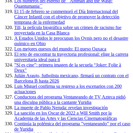
Los números del estreno de ´´Antman and the Wasp:
Quantumania´´
El 15 de febrero se conmemoró el Día Internacional del
Cáncer Infantil con el objetivo de promover la detección
temprana de la enfermedad
Till, la película biográfica sobre un crimen de racismo fue
proyectada en la Casa Blanca
A Estados Unidos le preocupan los Ovnis pero no el desastre
químico en Ohio
Los mejores quesos del mundo: El queso Oaxaca
El reto de encontrar tu trayectoria profesional: elige la carrera
universitaria ideal para ti
”Sí es cine”: primera imagen de la secuela “Joker: Folie à
Deux”
Julián Araujo, futbolista mexicano, firmará un contrato con el
Barcelona B hasta 2026
Luis Miguel confirma su regreso a los escenarios con 200
actuaciones
Conductora del programa Ventaneando de TV Azteca pidió
una disculpa pública a la cantante Yuridia
La muerte de Pablo Neruda: revelan investigación
La sanción en los Oscar de 2022 a Will Smith por la
Academia de las Artes y las Ciencias Cinematográficas
Continúa la polémica del programa ”ventaneando” por el caso
de Yuridia