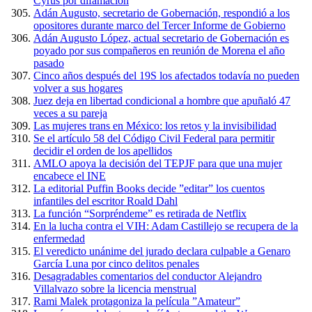
Cyrus por difamación
Adán Augusto, secretario de Gobernación, respondió a los
opositores durante marco del Tercer Informe de Gobierno
Adán Augusto López, actual secretario de Gobernación es
poyado por sus compañeros en reunión de Morena el año
pasado
Cinco años después del 19S los afectados todavía no pueden
volver a sus hogares
Juez deja en libertad condicional a hombre que apuñaló 47
veces a su pareja
Las mujeres trans en México: los retos y la invisibilidad
Se el artículo 58 del Código Civil Federal para permitir
decidir el orden de los apellidos
AMLO apoya la decisión del TEPJF para que una mujer
encabece el INE
La editorial Puffin Books decide ”editar” los cuentos
infantiles del escritor Roald Dahl
La función “Sorpréndeme” es retirada de Netflix
En la lucha contra el VIH: Adam Castillejo se recupera de la
enfermedad
El veredicto unánime del jurado declara culpable a Genaro
García Luna por cinco delitos penales
Desagradables comentarios del conductor Alejandro
Villalvazo sobre la licencia menstrual
Rami Malek protagoniza la película ”Amateur”