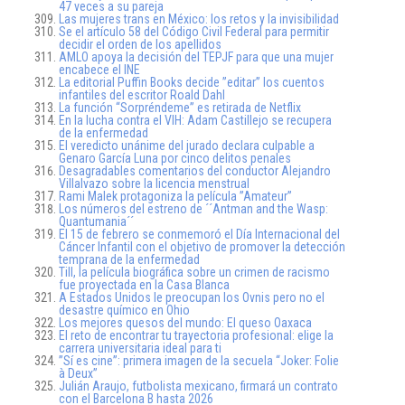
47 veces a su pareja
Las mujeres trans en México: los retos y la invisibilidad
Se el artículo 58 del Código Civil Federal para permitir
decidir el orden de los apellidos
AMLO apoya la decisión del TEPJF para que una mujer
encabece el INE
La editorial Puffin Books decide ”editar” los cuentos
infantiles del escritor Roald Dahl
La función “Sorpréndeme” es retirada de Netflix
En la lucha contra el VIH: Adam Castillejo se recupera
de la enfermedad
El veredicto unánime del jurado declara culpable a
Genaro García Luna por cinco delitos penales
Desagradables comentarios del conductor Alejandro
Villalvazo sobre la licencia menstrual
Rami Malek protagoniza la película ”Amateur”
Los números del estreno de ´´Antman and the Wasp:
Quantumania´´
El 15 de febrero se conmemoró el Día Internacional del
Cáncer Infantil con el objetivo de promover la detección
temprana de la enfermedad
Till, la película biográfica sobre un crimen de racismo
fue proyectada en la Casa Blanca
A Estados Unidos le preocupan los Ovnis pero no el
desastre químico en Ohio
Los mejores quesos del mundo: El queso Oaxaca
El reto de encontrar tu trayectoria profesional: elige la
carrera universitaria ideal para ti
”Sí es cine”: primera imagen de la secuela “Joker: Folie
à Deux”
Julián Araujo, futbolista mexicano, firmará un contrato
con el Barcelona B hasta 2026