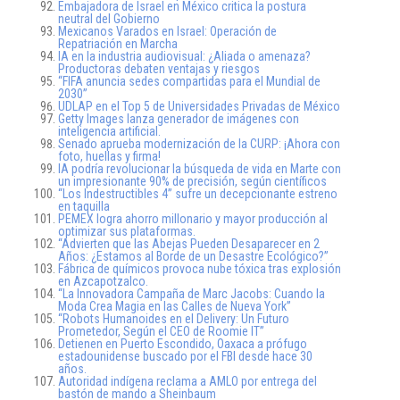
Embajadora de Israel en México critica la postura
neutral del Gobierno
Mexicanos Varados en Israel: Operación de
Repatriación en Marcha
IA en la industria audiovisual: ¿Aliada o amenaza?
Productoras debaten ventajas y riesgos
“FIFA anuncia sedes compartidas para el Mundial de
2030”
UDLAP en el Top 5 de Universidades Privadas de México
Getty Images lanza generador de imágenes con
inteligencia artificial.
Senado aprueba modernización de la CURP: ¡Ahora con
foto, huellas y firma!
IA podría revolucionar la búsqueda de vida en Marte con
un impresionante 90% de precisión, según científicos
“Los Indestructibles 4” sufre un decepcionante estreno
en taquilla
PEMEX logra ahorro millonario y mayor producción al
optimizar sus plataformas.
“Advierten que las Abejas Pueden Desaparecer en 2
Años: ¿Estamos al Borde de un Desastre Ecológico?”
Fábrica de químicos provoca nube tóxica tras explosión
en Azcapotzalco.
“La Innovadora Campaña de Marc Jacobs: Cuando la
Moda Crea Magia en las Calles de Nueva York”
“Robots Humanoides en el Delivery: Un Futuro
Prometedor, Según el CEO de Roomie IT”
Detienen en Puerto Escondido, Oaxaca a prófugo
estadounidense buscado por el FBI desde hace 30
años.
Autoridad indígena reclama a AMLO por entrega del
bastón de mando a Sheinbaum