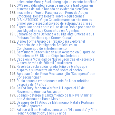
pelea entre Musk y Zuckerberg bajo un evento benéfico”
OMS respalda integración de medicina tradicional en
sistemas de salud basada en evidencia científica
Incidente en Vuelo: Pasajera con Perro de Apoyo
Emocional Desata Debate sobre Regulaciones
DÍA HISTÓRICO: Virgin Galactic marca un hito con su
primer vuelo espacial privado de astronautas civiles
Especulaciones sobre el Uso de un Doble por parte de
Luis Miguel en sus Conciertos en Argentina
Bárbara de Regil Defiende a su Hija ante Críticas a sus
Pinturas: “Infelices que Comen Grasa”
Disney Forma Grupo de Trabajo para Explorar el
Potencial de la Inteligencia Artificial en su
Conglomerado de Entretenimiento
Samsung y Caltech llegan a un Acuerdo en Disputa de
Patentes en EE. UU. por Chips Inalámbricos
Caos en la Movilidad de Nuevo León tras el Regreso a
Clases de más de 200 mil Estudiantes
Revelada declaración jurada: Niño de 6 años que
disparó a su maestra alardeó sobre el hecho
Apreciación del Peso Mexicano: ¿Un “Superpeso” con
Consecuencias?
Rusia anuncia emocionante misión lunar robótica
después de 47 años
Call of Duty: Modern Warfare III Llegará el 10 de
Noviembre, Anuncia Activision
Boeing Posterga el Lanzamiento de la Nave Starliner
con Astronautas Hasta Marzo
Después de 11 Años de Matrimonio, Natalie Portman
Decide Separarse
Fallece William Friedkin, director de “El exorcista” y “The
French Connection”, a los 87 años