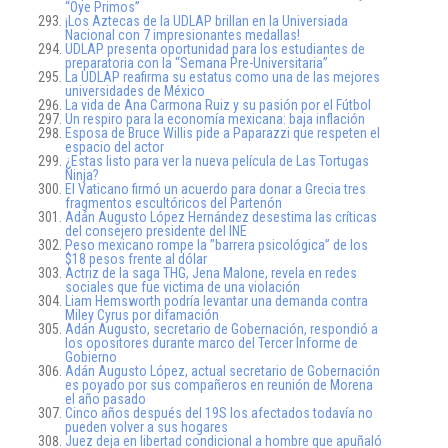
“Oye Primos”
¡Los Aztecas de la UDLAP brillan en la Universiada
Nacional con 7 impresionantes medallas!
UDLAP presenta oportunidad para los estudiantes de
preparatoria con la “Semana Pre-Universitaria”
La UDLAP reafirma su estatus como una de las mejores
universidades de México
La vida de Ana Carmona Ruiz y su pasión por el Fútbol
Un respiro para la economía mexicana: baja inflación
Esposa de Bruce Willis pide a Paparazzi que respeten el
espacio del actor
¿Estas listo para ver la nueva película de Las Tortugas
Ninja?
El Vaticano firmó un acuerdo para donar a Grecia tres
fragmentos escultóricos del Partenón
Adán Augusto López Hernández desestima las críticas
del consejero presidente del INE
Peso mexicano rompe la ”barrera psicológica” de los
$18 pesos frente al dólar
Actriz de la saga THG, Jena Malone, revela en redes
sociales que fue victima de una violación
Liam Hemsworth podría levantar una demanda contra
Miley Cyrus por difamación
Adán Augusto, secretario de Gobernación, respondió a
los opositores durante marco del Tercer Informe de
Gobierno
Adán Augusto López, actual secretario de Gobernación
es poyado por sus compañeros en reunión de Morena
el año pasado
Cinco años después del 19S los afectados todavía no
pueden volver a sus hogares
Juez deja en libertad condicional a hombre que apuñaló