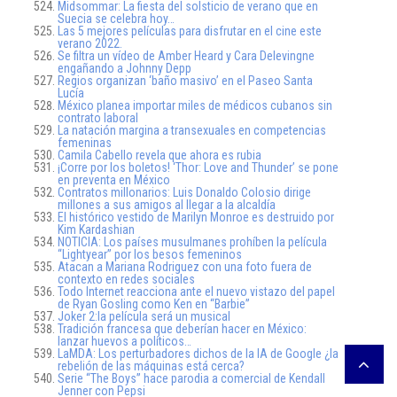
Midsommar: La fiesta del solsticio de verano que en
Suecia se celebra hoy…
Las 5 mejores películas para disfrutar en el cine este
verano 2022.
Se filtra un vídeo de Amber Heard y Cara Delevingne
engañando a Johnny Depp
Regios organizan ‘baño masivo’ en el Paseo Santa
Lucía
México planea importar miles de médicos cubanos sin
contrato laboral
La natación margina a transexuales en competencias
femeninas
Camila Cabello revela que ahora es rubia
¡Corre por los boletos! ‘Thor: Love and Thunder’ se pone
en preventa en México
Contratos millonarios: Luis Donaldo Colosio dirige
millones a sus amigos al llegar a la alcaldía
El histórico vestido de Marilyn Monroe es destruido por
Kim Kardashian
NOTICIA: Los países musulmanes prohíben la película
“Lightyear” por los besos femeninos
Atacan a Mariana Rodriguez con una foto fuera de
contexto en redes sociales
Todo Internet reacciona ante el nuevo vistazo del papel
de Ryan Gosling como Ken en “Barbie”
Joker 2:la película será un musical
Tradición francesa que deberían hacer en México:
lanzar huevos a políticos…
LaMDA: Los perturbadores dichos de la IA de Google ¿la
rebelión de las máquinas está cerca?
Serie “The Boys” hace parodia a comercial de Kendall
Jenner con Pepsi