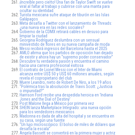
¡Increíble pero cierto! Una fan de Taylor Swift se vuelve
viral al faltar al trabajo y cubrirse con una manta para
ocultar su identidad.
Turista mexicana sufre ataque de tiburón en las Islas
Galápagos
Meta desafía a Twitter con el lanzamiento de Threads:
¿una nueva era en las redes sociales?
Gobierno de la CDMX retirará cables en desuso para
limpiar la ciudad
Georgina Rodríguez deslumbra con un sensual
minivestido de flores en su nueva campaña de moda
Messi recibirá ingresos del Barcelona hasta el 2025
AMLO afirma que los partidos de oposición han dejado
de existir y ahora hay un “supremo poder conservador”
Descubre tu verdadera pasión y encuentra el camino
hacia una carrera profesional exitosa
El contrato de Lionel Messi con el Inter de Miami
alcanza entre US$ 50 y US$ 60 millones anuales, según
revela el copropietario del club
Muere Leandro, nieto de Robert De Niro, a los 19 años
“Polémica tras la absolución de Travis Scott: ¿Justicia
o impunidad?”
Harrison Ford recibe una despedida heroica en ‘Indiana
Jones and the Dial of Destiny’
Post Malone llega a México por primera vez
SHEIN lanza Marketplace Integrado: una nueva opción
para los vendedores mexicanos
Madonna es dada de alta del hospital y se encuentra en
su casa, según una fuente
“Un lujo microscópico: El bolso de miles de dólares que
desafía la escala”
Angela Bassett se convertirá en la primera mujer y actriz