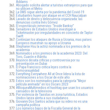
Addams
Abogado solicita alertar a turistas extranjeros para que
no utilicen el Metro
La OMS sigue alerta por la pandemia del Covid-19
Estudiantes huyen por ataque en el CCH Naucalpan
Lavado de dinero y delincuencia organizada: las
denuncias contra Inés Gómez
El espectáculo inmersivo: “Inside Banksy”
Senadores de Estados Unidos investigan a
Ticketmaster por irregularidades en concierto de Taylor
Swift
Continúan los ataques de Rusia a Ucrania, mas países
Europeos muestran su apoyo a Ucrania
Stephanie Hsu la actriz nominada a los premios de la
academia
Nominados a los premios de la academia 2023: Del
Toro, Cuarón e Iñárritu
Beyonce desata críticas y controversia por su
presentación en Dubai
El Papa Francisco critica leyes contra la
homosexualidad
Everything Everywhere All at Once lidera la lista de
nominaciones a los Oscar de este año
Estos son los nominados para la categoría ”Mejor
película animada” en los Oscars 2023
#BloqueaMultimedios el hashtag que usan los usuarios
cansados de la televisora
Por violencia de Taxistas en zona turística, Estados
Unidos lanza alerta a sus ciudadanos
Giovanni Dos Santos aclara que su video no es una
campaña política
Los números bajos de la Fiscalía General de la