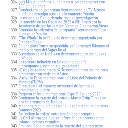
Luis Miguel confirma su regreso a los escenarios con
200 actuaciones
Conductora del programa Ventaneando de TV Azteca
pidió una disculpa pública a la cantante Yuridia
La muerte de Pablo Neruda: revelan investigación
La sanción en los Oscar de 2022 a Will Smith por la
Academia de las Artes y las Ciencias Cinematográficas
Continúa la polémica del programa ”ventaneando” por
el caso de Yuridia
”The Whale” la película de drama protagonizada por
Brendan Fraser
En una plataforma suspendida: así comenzó Rihanna el
medio tiempo del Super Bowl
Suscriptores de Netflix en descontento por las nuevas
políticas
La reciente inflación en México no debería
preocuparnos, comenta el presidente
¿Estás buscando trabajo? Te compartimos las mejores
empresas con sede en México
Vuelve la Feria Internacional del Libro del Palacio de
Minería (FILPM)
El aguacate: el impacto ambiental de las malas
prácticas de cultivo
Regresa el foro internacional: Expo Plásticos 2023
Confirman la muerte del portero Ahmet Eyüp Türkaslan
por el terremoto de Turquía
Madonna recibe críticas por su aspecto en los premios
Grammy 2023
Se ”echan la bolita” entre periódicos corruptos
La ONU afirma que piratas informáticos norcoreanos
robaron activos virtuales
Emiliano Becerril anuncia la muerte del querido actor