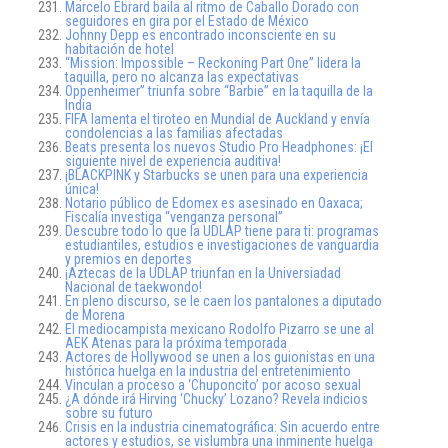
Marcelo Ebrard baila al ritmo de Caballo Dorado con
seguidores en gira por el Estado de México
Johnny Depp es encontrado inconsciente en su
habitación de hotel
“Mission: Impossible – Reckoning Part One” lidera la
taquilla, pero no alcanza las expectativas
Oppenheimer” triunfa sobre “Barbie” en la taquilla de la
India
FIFA lamenta el tiroteo en Mundial de Auckland y envía
condolencias a las familias afectadas
Beats presenta los nuevos Studio Pro Headphones: ¡El
siguiente nivel de experiencia auditiva!
¡BLACKPINK y Starbucks se unen para una experiencia
única!
Notario público de Edomex es asesinado en Oaxaca;
Fiscalía investiga “venganza personal”
Descubre todo lo que la UDLAP tiene para ti: programas
estudiantiles, estudios e investigaciones de vanguardia
y premios en deportes
¡Aztecas de la UDLAP triunfan en la Universiadad
Nacional de taekwondo!
En pleno discurso, se le caen los pantalones a diputado
de Morena
El mediocampista mexicano Rodolfo Pizarro se une al
AEK Atenas para la próxima temporada
Actores de Hollywood se unen a los guionistas en una
histórica huelga en la industria del entretenimiento
Vinculan a proceso a ‘Chuponcito’ por acoso sexual
¿A dónde irá Hirving ‘Chucky’ Lozano? Revela indicios
sobre su futuro
Crisis en la industria cinematográfica: Sin acuerdo entre
actores y estudios, se vislumbra una inminente huelga