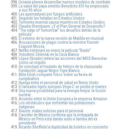
Ucrania planea desarrollar nuevos modelos de combate
La salud del papa emérito Benedicto XVI ha empeorado
a sus 95 años
Las quemaduras por fuegos artificiales
Seguirán las heladas en Estados Unidos
Tormenta invernal causa muertes en Estados Unidos
Claudia Sheinbaum: ¿Y el Plan General de Desarrollo?
”The edge of Tomorrow” los desafíos detrás de la
película
El estreno de la nueva versión de Matilda en musical
Acusaciones de plagio contra la ministra Yasmín
Esquivel Mossa
Netflix estrenará en enero la película ”Ruido”
Volodimir Zelenski en la Casa Blanca
López Obrador reitera las acciones del IMSS Bienestar
como un orgullo
Se concluye el traslado de felinos de la clausurada
Fundación Jaguar Negro-Tigre Blanco
Billie Eilish comparte fotos sobre su fiesta de
cumpleaños
Huelga entre el personal de salud en Reino Unido
El lanzador ligero europeo Vega-C se perdió el martes
Una nueva posibilidad para la energía limpia: la fusión
nuclear
Acuerdo entre la Unión Europea y la empresa Amazon
Los obstáculos que enfrentan las poblaciones
indígenas
Xiaomi: malas noticias para el personal
Canciller de México confirma que la embajada de
México en Perú está dando asilo a familia del ex
presidente
Ricardo Sheffield la duplicidad de boletos en concierto