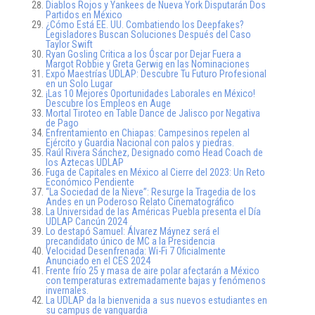
Diablos Rojos y Yankees de Nueva York Disputarán Dos
Partidos en México
¿Cómo Está EE. UU. Combatiendo los Deepfakes?
Legisladores Buscan Soluciones Después del Caso
Taylor Swift
Ryan Gosling Critica a los Óscar por Dejar Fuera a
Margot Robbie y Greta Gerwig en las Nominaciones
Expo Maestrías UDLAP: Descubre Tu Futuro Profesional
en un Solo Lugar
¡Las 10 Mejores Oportunidades Laborales en México!
Descubre los Empleos en Auge
Mortal Tiroteo en Table Dance de Jalisco por Negativa
de Pago
Enfrentamiento en Chiapas: Campesinos repelen al
Ejército y Guardia Nacional con palos y piedras.
Raúl Rivera Sánchez, Designado como Head Coach de
los Aztecas UDLAP
Fuga de Capitales en México al Cierre del 2023: Un Reto
Económico Pendiente
“La Sociedad de la Nieve”: Resurge la Tragedia de los
Andes en un Poderoso Relato Cinematográfico
La Universidad de las Américas Puebla presenta el Día
UDLAP Cancún 2024
Lo destapó Samuel: Álvarez Máynez será el
precandidato único de MC a la Presidencia
Velocidad Desenfrenada: Wi-Fi 7 Oficialmente
Anunciado en el CES 2024
Frente frío 25 y masa de aire polar afectarán a México
con temperaturas extremadamente bajas y fenómenos
invernales.
La UDLAP da la bienvenida a sus nuevos estudiantes en
su campus de vanguardia