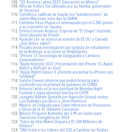
“QS América Latina 2023: Educación en México”
Niño de 4 años fue ultimado por su familia: gobernador
de Veracruz
Científicos califican de fraude los “extraterrestres” de
Jaime Maussan; esto dijo la UNAM
Cantante Peso Pluma es amenazado por el CJNG previo
a su concierto en Tijuana
Emma Coronel Aispuro, Esposa de “El Chapo” Guzmán,
Será Liberada de Prisión
Huracán Lee se acerca al noreste de EE.UU. y Canadá:
¿Qué debes saber?
Fiscalía inicia investigación por golpiza de estudiantes
de la Anáhuac a un joven en Angelópolis
“iPhone 15 Tecnología de Vanguardia y Cambios
Sorprendentes”
“Apple Keynote 2023: Presentación del iPhone 15, Apple
Watch y AirPods en Vivo”
“Apple Watch Series 9: ¡Permite encontrar tu iPhone con
facilidad!”
Sandra Cuevas anuncia que pedirá licencia para
contender por la jefatura de gobierno de CDMX
Rebeca Landa es la voz principal de Monday Night
Football y sigue abriendo brecha en ESPN
Juzgado Admite Querella por Agresión Sexual contra
Luis Rubiales por Beso a Jenni Hermoso
México se Endeuda para Cubrir Intereses de Pensiones
y Obras de la 4T, Advierte Concamin
México Propone Aumento del 3.4% en Gasto para
Transición Energética en 2024
“Valor de Inter Miami Dispara a $1,500 Millones de
Dólares”
“ONU Insta a los Líderes del G20 a Cambiar las Reglas