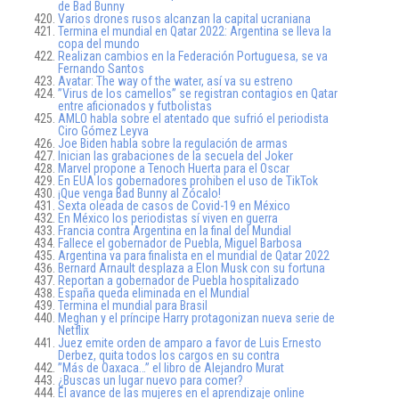
de Bad Bunny
Varios drones rusos alcanzan la capital ucraniana
Termina el mundial en Qatar 2022: Argentina se lleva la
copa del mundo
Realizan cambios en la Federación Portuguesa, se va
Fernando Santos
Avatar: The way of the water, así va su estreno
”Virus de los camellos” se registran contagios en Qatar
entre aficionados y futbolistas
AMLO habla sobre el atentado que sufrió el periodista
Ciro Gómez Leyva
Joe Biden habla sobre la regulación de armas
Inician las grabaciones de la secuela del Joker
Marvel propone a Tenoch Huerta para el Oscar
En EUA los gobernadores prohiben el uso de TikTok
¡Que venga Bad Bunny al Zócalo!
Sexta oleada de casos de Covid-19 en México
En México los periodistas sí viven en guerra
Francia contra Argentina en la final del Mundial
Fallece el gobernador de Puebla, Miguel Barbosa
Argentina va para finalista en el mundial de Qatar 2022
Bernard Arnault desplaza a Elon Musk con su fortuna
Reportan a gobernador de Puebla hospitalizado
España queda eliminada en el Mundial
Termina el mundial para Brasil
Meghan y el príncipe Harry protagonizan nueva serie de
Netflix
Juez emite orden de amparo a favor de Luis Ernesto
Derbez, quita todos los cargos en su contra
”Más de Oaxaca…” el libro de Alejandro Murat
¿Buscas un lugar nuevo para comer?
El avance de las mujeres en el aprendizaje online