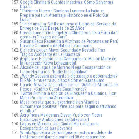
Google Eliminará Cuentas Inactivas: Cómo Salvar tus
Datos
“Trazando Nuevos Caminos Lunares: La India se
Prepara para un Aterrizaje Histórico en el Polo Sur
Lunar”
“Fin de una Era: Netflix Anuncia el Cierre del Servicio de
Entrega de DVD Después de 25 Años”
Greenpeace Critica Objetivos Climáticos de la Fórmula 1
como un “Lavado de Cara”
Susana Baca Recuerda a Víctimas de Protestas en Perú
Durante Concierto de Natalia Lafourcade
Ciclistas Exigen Mayor Seguridad y Respeto Tras
Trágico Accidente en La Huasteca
¡Explora el Espacio en el Campamento Misión Marte de
la Fundación Katya Echazarreta!
Alcalde de Lagos de Moreno Niega Desaparición de
Cinco Hermanos: “Nadie los Identifica”
¿Wendy Guevara aspirante a diputada o a gobernadora?
El PAN le muestra su disposición en Guanajuato.
Canelo Álvarez Deslumbra con un ‘Outfit’ de Millones de
Pesos: ¿Cuánto Cuesta Cada Prenda?
Twitter Elimina la Opción de ‘Bloquear’ a Usuarios, Elon
Musk Propone una Alternativa
Messi resalta que su experiencia en Miami es
sumamente positiva: “Vine acá para seguir disfrutando
el futbol”
Aerolíneas Mexicanas Elevan Vuelo con Flotas
Históricas y Ambiciones de Categoría 1
Lagos de Moreno: Una Ciudad Marcada por la
Desaparición de sus Jóvenes
WhatsApp dejará de funcionar en estos modelos de
teléfonos celulares a partir del 30 de septiembre