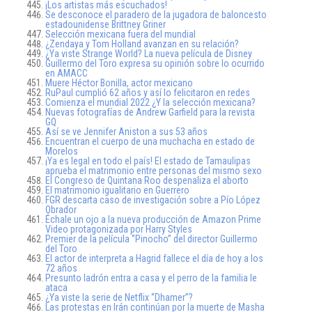
¡Los artistas más escuchados!
Se desconoce el paradero de la jugadora de baloncesto
estadounidense Brittney Griner
Selección mexicana fuera del mundial
¿Zendaya y Tom Holland avanzan en su relación?
¿Ya viste Strange World? La nueva película de Disney
Guillermo del Toro expresa su opinión sobre lo ocurrido
en AMACC
Muere Héctor Bonilla, actor mexicano
RuPaul cumplió 62 años y así lo felicitaron en redes
Comienza el mundial 2022 ¿Y la selección mexicana?
Nuevas fotografías de Andrew Garfield para la revista
GQ
Así se ve Jennifer Aniston a sus 53 años
Encuentran el cuerpo de una muchacha en estado de
Morelos
¡Ya es legal en todo el país! El estado de Tamaulipas
aprueba el matrimonio entre personas del mismo sexo
El Congreso de Quintana Roo despenaliza el aborto
El matrimonio igualitario en Guerrero
FGR descarta caso de investigación sobre a Pío López
Obrador
Échale un ojo a la nueva producción de Amazon Prime
Video protagonizada por Harry Styles
Premier de la película ‘’Pinocho’’ del director Guillermo
del Toro
El actor de interpreta a Hagrid fallece el día de hoy a los
72 años
Presunto ladrón entra a casa y el perro de la familia le
ataca
¿Ya viste la serie de Netflix ‘’Dhamer’’?
Las protestas en Irán continúan por la muerte de Masha