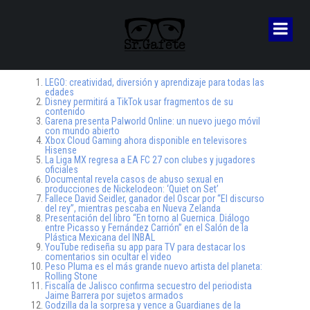
LEGO: creatividad, diversión y aprendizaje para todas las
edades
Disney permitirá a TikTok usar fragmentos de su
contenido
Garena presenta Palworld Online: un nuevo juego móvil
con mundo abierto
Xbox Cloud Gaming ahora disponible en televisores
Hisense
La Liga MX regresa a EA FC 27 con clubes y jugadores
oficiales
Documental revela casos de abuso sexual en
producciones de Nickelodeon: ‘Quiet on Set’
Fallece David Seidler, ganador del Oscar por “El discurso
del rey”, mientras pescaba en Nueva Zelanda
Presentación del libro “En torno al Guernica. Diálogo
entre Picasso y Fernández Carrión” en el Salón de la
Plástica Mexicana del INBAL
YouTube rediseña su app para TV para destacar los
comentarios sin ocultar el video
Peso Pluma es el más grande nuevo artista del planeta:
Rolling Stone
Fiscalía de Jalisco confirma secuestro del periodista
Jaime Barrera por sujetos armados
Godzilla da la sorpresa y vence a Guardianes de la