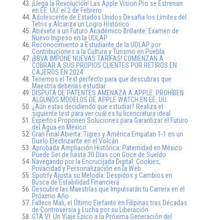
¡Llega la Revolución! Las Apple Vision Pro se Estrenan
en EE. UU. el 2 de Febrero
Adolescente de Estados Unidos Desafía los Límites del
Tetris y Alcanza un Logro Histórico
Atrévete a un Futuro Académico Brillante: Examen de
Nuevo Ingreso en la UDLAP
Reconocimiento a Estudiante de la UDLAP por
Contribuciones a la Cultura y Turismo en Puebla
¡BBVA IMPONE NUEVAS TARIFAS! COMIENZAN A
COBRAR A SUS PROPIOS CLIENTES POR RETIROS EN
CAJEROS EN 2024
Tenemos el Test perfecto para que descubras que
Maestría deberías estudiar
DISPUTA DE PATENTES AMENAZA A APPLE: PROHÍBEN
ALGUNOS MODELOS DE APPLE WATCH EN EE. UU.
¿Aún estas decidiendo que estudiar? Realiza el
siguiente test para ver cuál es tu licenciatura ideal
Expertos Proponen Soluciones para Garantizar el Futuro
del Agua en México
Gran Final Abierta: Tigres y América Empatan 1-1 en un
Duelo Electrizante en el Volcán
Aprobada Ampliación Histórica: Paternidad en México
Puede Ser de hasta 30 Días con Goce de Sueldo
Navegando por la Encrucijada Digital: Cookies,
Privacidad y Personalización en la Web
Spotify Ajusta su Melodía: Despidos y Cambios en
Busca de Estabilidad Financiera
Descubre las Maestrías que Impulsarán tu Carrera en el
Próximo Año
Fallece Mali, el Último Elefante en Filipinas tras Décadas
de Controversia y Lucha por su Liberación
GTA VI: Un Viaje Épico a la Próxima Generación del