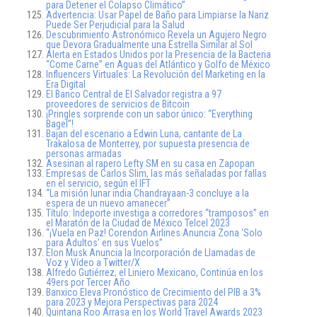
para Detener el Colapso Climático”
Advertencia: Usar Papel de Baño para Limpiarse la Nariz
Puede Ser Perjudicial para la Salud
Descubrimiento Astronómico Revela un Agujero Negro
que Devora Gradualmente una Estrella Similar al Sol
Alerta en Estados Unidos por la Presencia de la Bacteria
“Come Carne” en Aguas del Atlántico y Golfo de México
Influencers Virtuales: La Revolución del Marketing en la
Era Digital
El Banco Central de El Salvador registra a 97
proveedores de servicios de Bitcoin
¡Pringles sorprende con un sabor único: “Everything
Bagel”!
Bajan del escenario a Edwin Luna, cantante de La
Trakalosa de Monterrey, por supuesta presencia de
personas armadas
Asesinan al rapero Lefty SM en su casa en Zapopan
Empresas de Carlos Slim, las más señaladas por fallas
en el servicio, según el IFT
“La misión lunar india Chandrayaan-3 concluye a la
espera de un nuevo amanecer”
Título: Indeporte investiga a corredores “tramposos” en
el Maratón de la Ciudad de México Telcel 2023
“¡Vuela en Paz! Corendon Airlines Anuncia Zona ‘Solo
para Adultos’ en sus Vuelos”
Elon Musk Anuncia la Incorporación de Llamadas de
Voz y Vídeo a Twitter/X
Alfredo Gutiérrez, el Liniero Mexicano, Continúa en los
49ers por Tercer Año
Banxico Eleva Pronóstico de Crecimiento del PIB a 3%
para 2023 y Mejora Perspectivas para 2024
Quintana Roo Arrasa en los World Travel Awards 2023