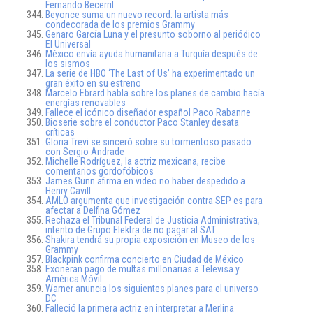
Fernando Becerril
Beyonce suma un nuevo record: la artista más
condecorada de los premios Grammy
Genaro García Luna y el presunto soborno al periódico
El Universal
México envía ayuda humanitaria a Turquía después de
los sismos
La serie de HBO ‘The Last of Us’ ha experimentado un
gran éxito en su estreno
Marcelo Ebrard habla sobre los planes de cambio hacía
energías renovables
Fallece el icónico diseñador español Paco Rabanne
Bioserie sobre el conductor Paco Stanley desata
críticas
Gloria Trevi se sinceró sobre su tormentoso pasado
con Sergio Andrade
Michelle Rodríguez, la actriz mexicana, recibe
comentarios gordofóbicos
James Gunn afirma en video no haber despedido a
Henry Cavill
AMLO argumenta que investigación contra SEP es para
afectar a Delfina Gómez
Rechaza el Tribunal Federal de Justicia Administrativa,
intento de Grupo Elektra de no pagar al SAT
Shakira tendrá su propia exposición en Museo de los
Grammy
Blackpink confirma concierto en Ciudad de México
Exoneran pago de multas millonarias a Televisa y
América Móvil
Warner anuncia los siguientes planes para el universo
DC
Falleció la primera actriz en interpretar a Merlina