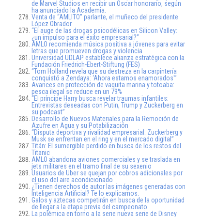
de Marvel Studios en recibir un Oscar honorario, según
ha anunciado la Academia.
Venta de “AMLITO” parlante, el muñeco del presidente
López Obrador
“El auge de las drogas psicodélicas en Silicon Valley:
¿un impulso para el éxito empresarial?”
AMLO recomienda música positiva a jóvenes para evitar
letras que promueven drogas y violencia
Universidad UDLAP establece alianza estratégica con la
Fundación Friedrich-Ebert-Stiftung (FES)
“Tom Holland revela que su destreza en la carpintería
conquistó a Zendaya: ‘Ahora estamos enamorados'”
Avances en protección de vaquita marina y totoaba:
pesca ilegal se reduce en un 79%
“El príncipe Harry busca revelar traumas infantiles:
Entrevistas deseadas con Putin, Trump y Zuckerberg en
su podcast”
Desarrollo de Nuevos Materiales para la Remoción de
Azufre en Agua y su Potabilización
“Disputa deportiva y rivalidad empresarial: Zuckerberg y
Musk se enfrentan en el ring y en el mercado digital”
Titán: El sumergible perdido en busca de los restos del
Titanic
AMLO abandona aviones comerciales y se traslada en
jets militares en el tramo final de su sexenio
Usuarios de Uber se quejan por cobros adicionales por
el uso del aire acondicionado
¿Tienen derechos de autor las imágenes generadas con
Inteligencia Artificial? Te lo explicamos.
Galos y aztecas competirán en busca de la oportunidad
de llegar a la etapa previa del campeonato.
La polémica en torno a la serie nueva serie de Disney