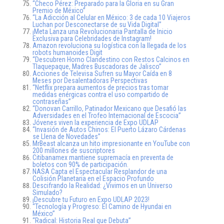
“Checo Pérez: Preparado para la Gloria en su Gran
Premio de México”
“La Adicción al Celular en México: 3 de cada 10 Viajeros
Luchan por Desconectarse de su Vida Digital”
¡Meta Lanza una Revolucionaria Pantalla de Inicio
Exclusiva para Celebridades de Instagram!
Amazon revoluciona su logística con la llegada de los
robots humanoides Digit
“Descubren Horno Clandestino con Restos Calcinos en
Tlaquepaque, Madres Buscadoras de Jalisco”
Acciones de Televisa Sufren su Mayor Caída en 8
Meses por Desalentadoras Perspectivas
“Netflix prepara aumentos de precios tras tomar
medidas enérgicas contra el uso compartido de
contraseñas”
“Donovan Carrillo, Patinador Mexicano que Desafió las
Adversidades en el Trofeo Internacional de Escocia”
Jóvenes viven la experiencia de Expo UDLAP
“Invasión de Autos Chinos: El Puerto Lázaro Cárdenas
se Llena de Novedades”
MrBeast alcanza un hito impresionante en YouTube con
200 millones de suscriptores
Citibanamex mantiene supremacía en preventa de
boletos con 90% de participación.
NASA Capta el Espectacular Resplandor de una
Colisión Planetaria en el Espacio Profundo
Descifrando la Realidad: ¿Vivimos en un Universo
Simulado?
¡Descubre tu Futuro en Expo UDLAP 2023!
“Tecnología y Progreso: El Camino de Hyundai en
México”
“Radical: Historia Real que Debuta”