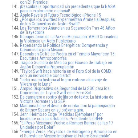
con 21 Premios
¡Descubre la oportunidad sin precedentes que la NASA
para la exploración espacial!
Apple Revela el Futuro Tecnológico: iPhone 15
¿Por qué los Swifties Experimentan Amnesia Después
de los Conciertos de Taylor Swift?
Los Temerarios Anuncian su Separación Tras 46 Años
de Trayectoria
Recuperación de la Paz en Michoacán: AMLO Considera
la Violencia un Acto Publicitario
Repensando la Política Energética: Competencia y
Crecimiento para México
Descubren Cofre de Piedra en el Templo Mayor con 15
Esculturas Antropomorfas
Trágico Suicidio de Médico por Exceso de Trabajo en
Japón Despierta Preocupación
“Taylor Swift hace historia en el Foro Sol de la CDMX
con un inolvidable concierto”
“India marca historia al lograr exitoso alunizaje de
Vikram en la Luna”
Amplio Dispositivo de Seguridad de la SSC para los
Conciertos de Taylor Swift en el Foro Sol
De camarera a rostro de libros de texto: La historia de
Victoria Dorantes y la SEP
Madonna tiene el deseo de contar con la participación
de Britney Spears en su próxima gira.
Jenni Hermoso Exige “Medidas Ejemplares” por
Incidente con Luis Rubiales, Presidente de RFEF
“El Peso Mexicano Vuelve a Romper Barrera de las 17
Unidades por Dólar”
“Energía Verde: Proyectos de Hidrógeno y Amoníaco en
el Sureste de México Impulsan el Futuro Sostenible”