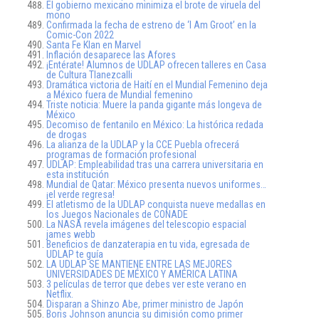
El gobierno mexicano minimiza el brote de viruela del
mono
Confirmada la fecha de estreno de ‘I Am Groot’ en la
Comic-Con 2022
Santa Fe Klan en Marvel
Inflación desaparece las Afores
¡Entérate! Alumnos de UDLAP ofrecen talleres en Casa
de Cultura Tlanezcalli
Dramática victoria de Haití en el Mundial Femenino deja
a México fuera de Mundial femenino
Triste noticia: Muere la panda gigante más longeva de
México
Decomiso de fentanilo en México: La histórica redada
de drogas
La alianza de la UDLAP y la CCE Puebla ofrecerá
programas de formación profesional
UDLAP: Empleabilidad tras una carrera universitaria en
esta institución
Mundial de Qatar: México presenta nuevos uniformes…
¡el verde regresa!
El atletismo de la UDLAP conquista nueve medallas en
los Juegos Nacionales de CONADE
La NASA revela imágenes del telescopio espacial
james webb
Beneficios de danzaterapia en tu vida, egresada de
UDLAP te guía
LA UDLAP SE MANTIENE ENTRE LAS MEJORES
UNIVERSIDADES DE MÉXICO Y AMÉRICA LATINA
3 películas de terror que debes ver este verano en
Netflix.
Disparan a Shinzo Abe, primer ministro de Japón
Boris Johnson anuncia su dimisión como primer