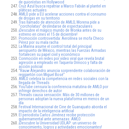
de guionistas en Hollywood
Cruz Azul busca repatriar a Marco Fabián al plantel en
pláticas actuales
AMLO pide a EU acelerar acciones contra el consumo
de drogas en su territorio
Tras llamado de atención de AMLO, Morena pide a
“corcholatas” deslindarse de espectaculares
¡Descubre el mágico mundo de Wonka antes de su
estreno en cines el 15 de diciembre!
Promoción controvertida: Aerolínea se mofa Checo
Pérez por su mala racha
La Marina asume el control total del principal
aeropuerto de México, mientras las Fuerzas Armadas
fortalecen su papel civil y económico
Conmoción en redes por video viral que revela brutal
agresión a empleado en Taquería Orinoco y falta de
acción policial
“Rauw Alejandro anuncia sorprendente colaboración de
reggaetón con Miguel Bosé”
AMLO celebra la competencia en redes sociales con la
llegada de Threads
YouTube censura la conferencia matutina de AMLO por
infringir derechos de autor
Threads causa sensación: Más de 30 millones de
personas adoptan la nueva plataforma en menos de un
día
Festival Internacional de Cine de Guanajuato aborda el
impacto de la inteligencia artificial
El periodista Carlos Jiménez recibe protección
gubernamental ante amenazas: AMLO
¡Descubre la Universidad UDLAP: un universo de
conocimiento, logros y actividades emocionantes!