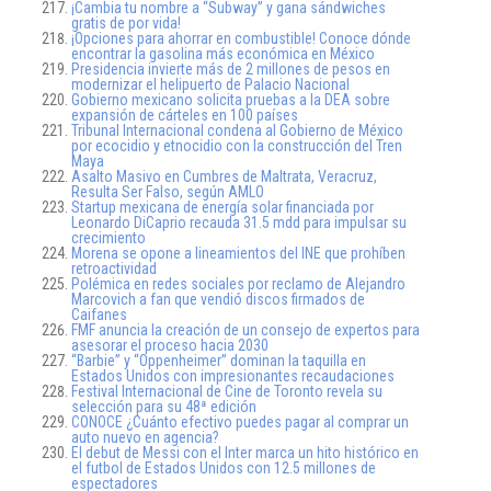
¡Cambia tu nombre a “Subway” y gana sándwiches
gratis de por vida!
¡Opciones para ahorrar en combustible! Conoce dónde
encontrar la gasolina más económica en México
Presidencia invierte más de 2 millones de pesos en
modernizar el helipuerto de Palacio Nacional
Gobierno mexicano solicita pruebas a la DEA sobre
expansión de cárteles en 100 países
Tribunal Internacional condena al Gobierno de México
por ecocidio y etnocidio con la construcción del Tren
Maya
Asalto Masivo en Cumbres de Maltrata, Veracruz,
Resulta Ser Falso, según AMLO
Startup mexicana de energía solar financiada por
Leonardo DiCaprio recauda 31.5 mdd para impulsar su
crecimiento
Morena se opone a lineamientos del INE que prohíben
retroactividad
Polémica en redes sociales por reclamo de Alejandro
Marcovich a fan que vendió discos firmados de
Caifanes
FMF anuncia la creación de un consejo de expertos para
asesorar el proceso hacia 2030
“Barbie” y “Oppenheimer” dominan la taquilla en
Estados Unidos con impresionantes recaudaciones
Festival Internacional de Cine de Toronto revela su
selección para su 48ª edición
CONOCE ¿Cuánto efectivo puedes pagar al comprar un
auto nuevo en agencia?
El debut de Messi con el Inter marca un hito histórico en
el futbol de Estados Unidos con 12.5 millones de
espectadores