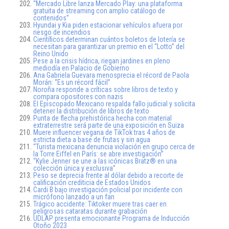
“Mercado Libre lanza Mercado Play: una plataforma
gratuita de streaming con amplio catálogo de
contenidos”
Hyundai y Kia piden estacionar vehículos afuera por
riesgo de incendios
Científicos determinan cuántos boletos de lotería se
necesitan para garantizar un premio en el “Lotto” del
Reino Unido
Pese a la crisis hídrica, riegan jardines en pleno
mediodía en Palacio de Gobierno
Ana Gabriela Guevara menosprecia el récord de Paola
Morán: “Es un récord fácil”
Noroña responde a críticas sobre libros de texto y
compara opositores con nazis
El Episcopado Mexicano respalda fallo judicial y solicita
detener la distribución de libros de texto
Punta de flecha prehistórica hecha con material
extraterrestre será parte de una exposición en Suiza
Muere influencer vegana de TikTok tras 4 años de
estricta dieta a base de frutas y sin agua
“Turista mexicana denuncia violación en grupo cerca de
la Torre Eiffel en París: se abre investigación”
“Kylie Jenner se une a las icónicas Bratz® en una
colección única y exclusiva”
Peso se deprecia frente al dólar debido a recorte de
calificación crediticia de Estados Unidos
Cardi B bajo investigación policial por incidente con
micrófono lanzado a un fan
Trágico accidente: Tiktoker muere tras caer en
peligrosas cataratas durante grabación
UDLAP presenta emocionante Programa de Inducción
Otoño 2023