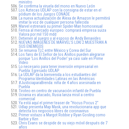
ministro
Se confirma la viruela del mono en Nuevo León
Los Aztecas UDLAP con la consigna de estar en el
pódium de los Juegos CONADE
La nueva actualización de Alexa de Amazon le permitirá
imitar la voz de cualquier persona fallecida
Marvel estrenará su primer Spider-Man homosexual
Femsa al mercado europeo: comprará empresa suiza
Valora por mil 150 mdd
Detienen al suegro y al esposo de Andy Benavides
NUEVAS IMÁGENES DE MARVEL’S LOKI 2 MUESTRAN A
SUS ENEMIGOS
Se renueva TLC entre México y Corea del Sur
Los fans de El Señor de los Anillos pueden alegrarse
porque ‘Los Anillos del Poder’ ya casi sale en Prime
Video
Lo necesario para tener inversión empresarial en
Puebla: Egresado UDLAP
La UDLAP da la bienvenida a los estudiantes del
Programa Identidades Latinas en las Américas
#JusticiaparaBrenda: niña de 4 años asesinada en
Puebla
Tiroteo en centro de vacunación infantil de Puebla
Ucrania es atacado, Rusia lanza misil a centro
comercial
Ya está aquí el primer teaser de “Hocus Pocus 2”
Udlap presenta Map Mask, una revolucionaria app que
detecta los negocios libres de coronavirus
Primer vistazo a Margot Robbie y Ryan Gosling como
Barbie y Ken
Chris Evans se despide de su viejo móvil después de 7
años