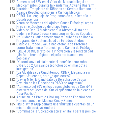
Aumento del 52% en el Valor del Mercado Ilegal de
Medicamentos durante la Pandemia, Advierte Unefarm
Histórico Trasplante de Riñones de Cerdo a Humano: Un
Avance Revolucionario en la Ciencia Médica
COBOL: Un Lenguaje de Programación que Desafía la
Obsolescencia
Venta de Monedas del Ajolote Causa Euforia y Largas
Filas en el Zoológico de Chapultepec
Video de Oso “Agradeciendo” a Automovilista por
Cederle el Paso Causa Sensación en Redes Sociales
12 Ciudades Latinoamericanas y Caribeñas se Unen a
Programa de Sostenibilidad de Estados Unidos
Estudio Europeo Evalúa Radioterapia de Protones
como Tratamiento Potencial para Cáncer de Esófago
“Liquid Death, el reto de la innovación y la rentabilidad:
¿Un éxito tecnológico o el próximo fracaso en
bebidas?”
“Xiaomi lanza oficialmente el increíble perro robot
CyberDog 2: Un avance tecnológico en mascotas
inteligentes”
“La Alcaldesa de Cuauhtémoc, CDMX: Elegancia sin
Repetir Atuendos, pero ¿a qué costo?”
“Javier Milei: El Candidato de Derecha que Causa
Revuelo en las Elecciones PASO de Argentina”
“Aumento del 80% en los casos globales de Covid-19
este verano: Corea del Sur, el epicentro de la oleada en
Asia-Pacífico”
Anuncian los Premios Rolling Stone en Español con
Nominaciones en Música, Cine y Series
Título: WhatsApp permite usar múltiples cuentas en un
mismo dispositivo Android
“Confirmada la ‘ubicación épica’ en Italia para la posible