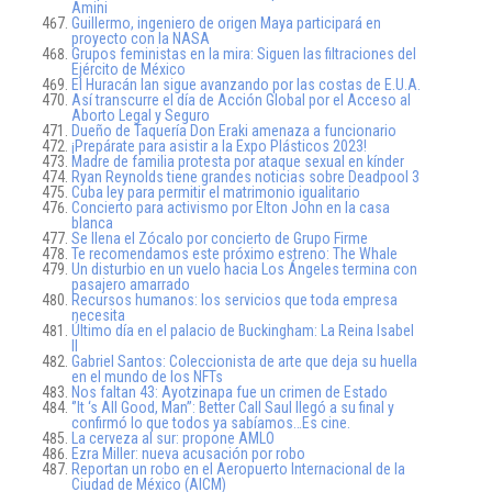
Amini
Guillermo, ingeniero de origen Maya participará en
proyecto con la NASA
Grupos feministas en la mira: Siguen las filtraciones del
Ejército de México
El Huracán Ian sigue avanzando por las costas de E.U.A.
Así transcurre el día de Acción Global por el Acceso al
Aborto Legal y Seguro
Dueño de Taquería Don Eraki amenaza a funcionario
¡Prepárate para asistir a la Expo Plásticos 2023!
Madre de familia protesta por ataque sexual en kínder
Ryan Reynolds tiene grandes noticias sobre Deadpool 3
Cuba ley para permitir el matrimonio igualitario
Concierto para activismo por Elton John en la casa
blanca
Se llena el Zócalo por concierto de Grupo Firme
Te recomendamos este próximo estreno: The Whale
Un disturbio en un vuelo hacia Los Ángeles termina con
pasajero amarrado
Recursos humanos: los servicios que toda empresa
necesita
Último día en el palacio de Buckingham: La Reina Isabel
II
Gabriel Santos: Coleccionista de arte que deja su huella
en el mundo de los NFTs
Nos faltan 43: Ayotzinapa fue un crimen de Estado
‘’It ‘s All Good, Man’’: Better Call Saul llegó a su final y
confirmó lo que todos ya sabíamos…Es cine.
La cerveza al sur: propone AMLO
Ezra Miller: nueva acusación por robo
Reportan un robo en el Aeropuerto Internacional de la
Ciudad de México (AICM)