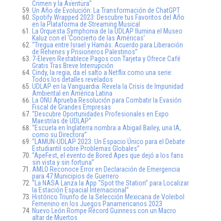
Crimen y la Aventura”
Un Año de Evolución: La Transformación de ChatGPT
Spotify Wrapped 2023: Descubre tus Favoritos del Año
en la Plataforma de Streaming Musical
La Orquesta Symphonia de la UDLAP Ilumina el Museo
Kaluz con el ‘Concierto de las Américas’
“Tregua entre Israel y Hamás: Acuerdo para Liberación
de Rehenes y Prisioneros Palestinos”
7-Eleven Restablece Pagos con Tarjeta y Ofrece Café
Gratis Tras Breve Interrupción
Cindy, la regia, da el salto a Netflix como una serie:
Todos los detalles revelados
UDLAP en la Vanguardia: Revela la Crisis de Impunidad
Ambiental en América Latina
La ONU Aprueba Resolución para Combatir la Evasión
Fiscal de Grandes Empresas
“Descubre Oportunidades Profesionales en Expo
Maestrías de UDLAP”
“Escuela en Inglaterra nombra a Abigail Bailey, una IA,
como su Directora”
“LAMUN-UDLAP 2023: Un Espacio Único para el Debate
Estudiantil sobre Problemas Globales”
“ApeFest, el evento de Bored Apes que dejó a los fans
sin vista y sin fortuna”
AMLO Reconoce Error en Declaración de Emergencia
para 47 Municipios de Guerrero
“La NASA Lanza la App “Spot the Station” para Localizar
la Estación Espacial Internacional”
Histórico Triunfo de la Selección Mexicana de Voleibol
Femenino en los Juegos Panamericanos 2023
Nuevo León Rompe Récord Guinness con un Macro
altar de Muertos