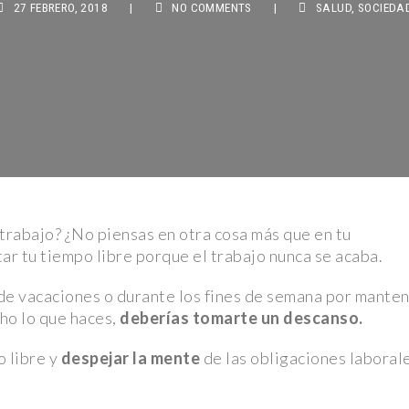
a: Rolling
ta Jaime
Galaxia y
ata a dos
trabajo? ¿No piensas en otra cosa más que en tu
en” para
ar tu tiempo libre porque el trabajo nunca se acaba.
de vacaciones o durante los fines de semana por mante
a Peluche:
cho lo que haces,
deberías tomarte un descanso.
 libre y
despejar la mente
de las obligaciones laboral
antizan