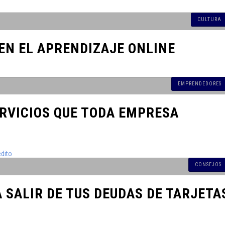
 un Duelo
CULTURA
o Puede Ser
EN EL APRENDIZAJE ONLINE
acidad y
EMPRENDEDORES
Busca de
RVICIOS QUE TODA EMPRESA
el Próximo
CONSEJOS
cadas de
 SALIR DE TUS DEUDAS DE TARJETA
rimen y la