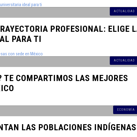
de Nuevo
ACTUALIDAD
buciones a
RAYECTORIA PROFESIONAL: ELIGE 
AL PARA TI
RAR A SUS
 2024
ACTUALIDAD
Maestría
? TE COMPARTIMOS LAS MEJORES
N ALGUNOS
XICO
ente test
ECONOMÍA
ro del Agua
NTAN LAS POBLACIONES INDÍGENAS