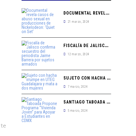
D
OCUMENTAL REVELA CASOS DE ABUSO SEXUAL EN PRODUCCIONES DE NICKELODEON: ‘QUIET ON SET’
21 marzo, 2024
F
ISCALÍA DE JALISCO CONFIRMA SECUESTRO DEL PERIODISTA JAIME BARRERA POR SUJETOS ARMADOS
12 marzo, 2024
S
UJETO CON HACHA IRRUMPE EN UTEG GUADALAJARA Y MATA A DOS MUJERES
7 marzo, 2024
S
ANTIAGO TABOADA PROPONE PROGRAMA “VIVIENDA JOVEN” PARA APOYAR A ESTUDIANTES EN CDMX
5 marzo, 2024
rte