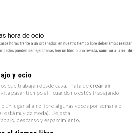
cercana a
s” y viuda
las hora de ocio
el tráiler y
sarse horas frente a un ordenador; en nuestro tiempo libre deberíamos realizar
vidades pueden ser: ejercitarse, leer un libro o una revista,
caminar al aire lib
la NFL en
bajo y ocio
ditorio
los que trabajan desde casa. Trata de
crear un
mbran en la
evita pasar tiempo allí cuando no estés trabajando.
o un lugar al aire libre algunas veces por semana e
ego mientras
ual está muy de moda). De esta
rabajo, descanso y esparcimiento.
: Osezna,