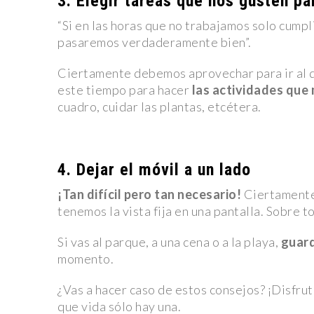
3. Elegir tareas que nos gusten pa
lince y ocelote reciben atención integral
“Si en las horas que no trabajamos solo cump
Fallece Pilo Chistes, el reconocido comediante no
pasaremos verdaderamente bien”.
Montemorelos
Ciertamente debemos aprovechar para ir al d
Retiro Masivo de Honda: 750 mil Vehículos con Defe
este tiempo para hacer
las actividades que
Sensor de Airbag
cuadro, cuidar las plantas, etcétera.
Apple lanza Apple Vision Pro, su innovadora solución 
aumentada para profesionales
4. Dejar el móvil a un lado
Nayib Bukele es reelegido como presidente de El Sa
medio de controversias
¡Tan difícil pero tan necesario!
Ciertamente 
tenemos la vista fija en una pantalla. Sobre 
Diablos Rojos y Yankees de Nueva York Disputarán Do
en México
Si vas al parque, a una cena o a la playa,
guard
momento.
¿Cómo Está EE. UU. Combatiendo los Deepfakes? Le
Buscan Soluciones Después del Caso Taylor S
¿Vas a hacer caso de estos consejos? ¡Disfruta
Ryan Gosling Critica a los Óscar por Dejar Fuera a Mar
que vida sólo hay una.