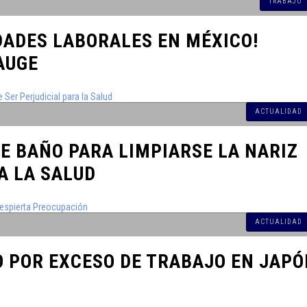
TRABAJO
Día UDLAP
DADES LABORALES EN MÉXICO!
dato único
AUGE
ado en el
ACTUALIDAD
xico con
E BAÑO PARA LIMPIARSE LA NARIZ
vernales.
A LA SALUD
es en su
ACTUALIDAD
 en EE. UU.
O POR EXCESO DE TRABAJO EN JAP
l Tetris y