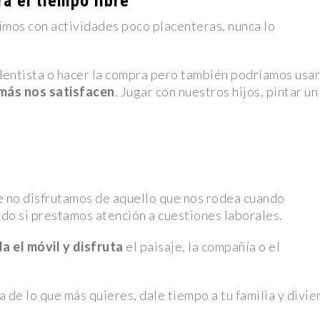
ra el tiempo libre
limos con actividades poco placenteras, nunca lo
rteño de
entista o hacer la compra pero también podríamos usar
cto en el
 más nos satisfacen
. Jugar con nuestros hijos, pintar un
de realidad
lvador en
no disfrutamos de aquello que nos rodea cuando
todo si prestamos atención a cuestiones laborales.
s Partidos
a el móvil
y disfruta
el paisaje, la compañía o el
gisladores
wift
 de lo que más quieres, dale tiempo a tu familia y divie
got Robbie y