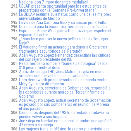
Nacional con 7 impresionantes medallas!
UDLAP presenta oportunidad para los estudiantes de
preparatoria con la “Semana Pre-Universitaria”
La UDLAP reafirma su estatus como una de las mejores
universidades de México
La vida de Ana Carmona Ruiz y su pasión por el Fútbol
Un respiro para la economía mexicana: baja inflación
Esposa de Bruce Willis pide a Paparazzi que respeten el
espacio del actor
¿Estas listo para ver la nueva película de Las Tortugas
Ninja?
El Vaticano firmó un acuerdo para donar a Grecia tres
fragmentos escultóricos del Partenón
Adán Augusto López Hernández desestima las críticas
del consejero presidente del INE
Peso mexicano rompe la ”barrera psicológica” de los
$18 pesos frente al dólar
Actriz de la saga THG, Jena Malone, revela en redes
sociales que fue victima de una violación
Liam Hemsworth podría levantar una demanda contra
Miley Cyrus por difamación
Adán Augusto, secretario de Gobernación, respondió a
los opositores durante marco del Tercer Informe de
Gobierno
Adán Augusto López, actual secretario de Gobernación
es poyado por sus compañeros en reunión de Morena
el año pasado
Cinco años después del 19S los afectados todavía no
pueden volver a sus hogares
Juez deja en libertad condicional a hombre que apuñaló
47 veces a su pareja
Las mujeres trans en México: los retos y la invisibilidad