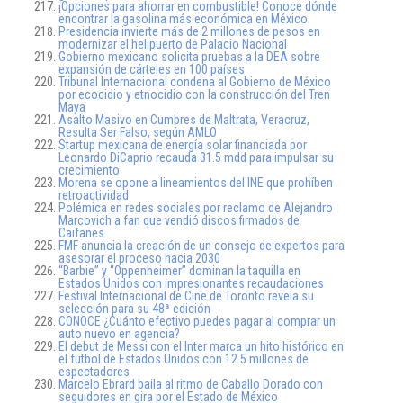
¡Opciones para ahorrar en combustible! Conoce dónde
encontrar la gasolina más económica en México
Presidencia invierte más de 2 millones de pesos en
modernizar el helipuerto de Palacio Nacional
Gobierno mexicano solicita pruebas a la DEA sobre
expansión de cárteles en 100 países
Tribunal Internacional condena al Gobierno de México
por ecocidio y etnocidio con la construcción del Tren
Maya
Asalto Masivo en Cumbres de Maltrata, Veracruz,
Resulta Ser Falso, según AMLO
Startup mexicana de energía solar financiada por
Leonardo DiCaprio recauda 31.5 mdd para impulsar su
crecimiento
Morena se opone a lineamientos del INE que prohíben
retroactividad
Polémica en redes sociales por reclamo de Alejandro
Marcovich a fan que vendió discos firmados de
Caifanes
FMF anuncia la creación de un consejo de expertos para
asesorar el proceso hacia 2030
“Barbie” y “Oppenheimer” dominan la taquilla en
Estados Unidos con impresionantes recaudaciones
Festival Internacional de Cine de Toronto revela su
selección para su 48ª edición
CONOCE ¿Cuánto efectivo puedes pagar al comprar un
auto nuevo en agencia?
El debut de Messi con el Inter marca un hito histórico en
el futbol de Estados Unidos con 12.5 millones de
espectadores
Marcelo Ebrard baila al ritmo de Caballo Dorado con
seguidores en gira por el Estado de México