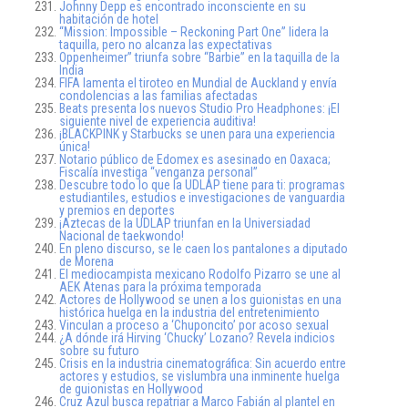
Johnny Depp es encontrado inconsciente en su
habitación de hotel
“Mission: Impossible – Reckoning Part One” lidera la
taquilla, pero no alcanza las expectativas
Oppenheimer” triunfa sobre “Barbie” en la taquilla de la
India
FIFA lamenta el tiroteo en Mundial de Auckland y envía
condolencias a las familias afectadas
Beats presenta los nuevos Studio Pro Headphones: ¡El
siguiente nivel de experiencia auditiva!
¡BLACKPINK y Starbucks se unen para una experiencia
única!
Notario público de Edomex es asesinado en Oaxaca;
Fiscalía investiga “venganza personal”
Descubre todo lo que la UDLAP tiene para ti: programas
estudiantiles, estudios e investigaciones de vanguardia
y premios en deportes
¡Aztecas de la UDLAP triunfan en la Universiadad
Nacional de taekwondo!
En pleno discurso, se le caen los pantalones a diputado
de Morena
El mediocampista mexicano Rodolfo Pizarro se une al
AEK Atenas para la próxima temporada
Actores de Hollywood se unen a los guionistas en una
histórica huelga en la industria del entretenimiento
Vinculan a proceso a ‘Chuponcito’ por acoso sexual
¿A dónde irá Hirving ‘Chucky’ Lozano? Revela indicios
sobre su futuro
Crisis en la industria cinematográfica: Sin acuerdo entre
actores y estudios, se vislumbra una inminente huelga
de guionistas en Hollywood
Cruz Azul busca repatriar a Marco Fabián al plantel en