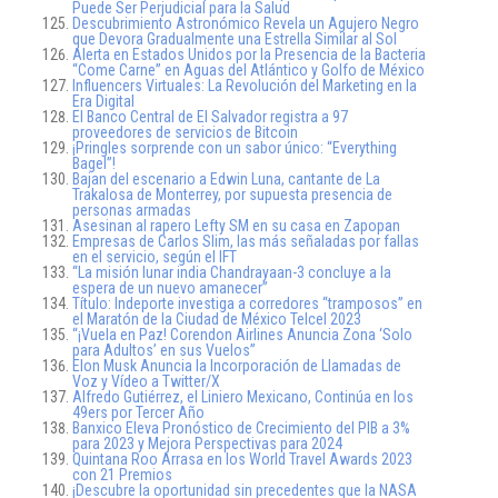
Puede Ser Perjudicial para la Salud
Descubrimiento Astronómico Revela un Agujero Negro
que Devora Gradualmente una Estrella Similar al Sol
Alerta en Estados Unidos por la Presencia de la Bacteria
“Come Carne” en Aguas del Atlántico y Golfo de México
Influencers Virtuales: La Revolución del Marketing en la
Era Digital
El Banco Central de El Salvador registra a 97
proveedores de servicios de Bitcoin
¡Pringles sorprende con un sabor único: “Everything
Bagel”!
Bajan del escenario a Edwin Luna, cantante de La
Trakalosa de Monterrey, por supuesta presencia de
personas armadas
Asesinan al rapero Lefty SM en su casa en Zapopan
Empresas de Carlos Slim, las más señaladas por fallas
en el servicio, según el IFT
“La misión lunar india Chandrayaan-3 concluye a la
espera de un nuevo amanecer”
Título: Indeporte investiga a corredores “tramposos” en
el Maratón de la Ciudad de México Telcel 2023
“¡Vuela en Paz! Corendon Airlines Anuncia Zona ‘Solo
para Adultos’ en sus Vuelos”
Elon Musk Anuncia la Incorporación de Llamadas de
Voz y Vídeo a Twitter/X
Alfredo Gutiérrez, el Liniero Mexicano, Continúa en los
49ers por Tercer Año
Banxico Eleva Pronóstico de Crecimiento del PIB a 3%
para 2023 y Mejora Perspectivas para 2024
Quintana Roo Arrasa en los World Travel Awards 2023
con 21 Premios
¡Descubre la oportunidad sin precedentes que la NASA