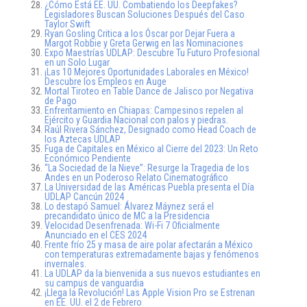
¿Cómo Está EE. UU. Combatiendo los Deepfakes?
Legisladores Buscan Soluciones Después del Caso
Taylor Swift
Ryan Gosling Critica a los Óscar por Dejar Fuera a
Margot Robbie y Greta Gerwig en las Nominaciones
Expo Maestrías UDLAP: Descubre Tu Futuro Profesional
en un Solo Lugar
¡Las 10 Mejores Oportunidades Laborales en México!
Descubre los Empleos en Auge
Mortal Tiroteo en Table Dance de Jalisco por Negativa
de Pago
Enfrentamiento en Chiapas: Campesinos repelen al
Ejército y Guardia Nacional con palos y piedras.
Raúl Rivera Sánchez, Designado como Head Coach de
los Aztecas UDLAP
Fuga de Capitales en México al Cierre del 2023: Un Reto
Económico Pendiente
“La Sociedad de la Nieve”: Resurge la Tragedia de los
Andes en un Poderoso Relato Cinematográfico
La Universidad de las Américas Puebla presenta el Día
UDLAP Cancún 2024
Lo destapó Samuel: Álvarez Máynez será el
precandidato único de MC a la Presidencia
Velocidad Desenfrenada: Wi-Fi 7 Oficialmente
Anunciado en el CES 2024
Frente frío 25 y masa de aire polar afectarán a México
con temperaturas extremadamente bajas y fenómenos
invernales.
La UDLAP da la bienvenida a sus nuevos estudiantes en
su campus de vanguardia
¡Llega la Revolución! Las Apple Vision Pro se Estrenan
en EE. UU. el 2 de Febrero