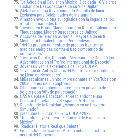
“La Adicción al Celular en México: 3 de cada 10 Viajeros
Luchan por Desconectarse de su Vida Digital”
¡Meta Lanza una Revolucionaria Pantalla de Inicio
Exclusiva para Celebridades de Instagram!
Amazon revoluciona su logística con la llegada de los
robots humanoides Digit
“Descubren Horno Clandestino con Restos Calcinos en
Tlaquepaque, Madres Buscadoras de Jalisco”
Acciones de Televisa Sufren su Mayor Caída en 8
Meses por Desalentadoras Perspectivas
“Netflix prepara aumentos de precios tras tomar
medidas enérgicas contra el uso compartido de
contraseñas”
“Donovan Carrillo, Patinador Mexicano que Desafió las
Adversidades en el Trofeo Internacional de Escocia”
Jóvenes viven la experiencia de Expo UDLAP
“Invasión de Autos Chinos: El Puerto Lázaro Cárdenas
se Llena de Novedades”
MrBeast alcanza un hito impresionante en YouTube con
200 millones de suscriptores
Citibanamex mantiene supremacía en preventa de
boletos con 90% de participación.
NASA Capta el Espectacular Resplandor de una
Colisión Planetaria en el Espacio Profundo
Descifrando la Realidad: ¿Vivimos en un Universo
Simulado?
¡Descubre tu Futuro en Expo UDLAP 2023!
“Tecnología y Progreso: El Camino de Hyundai en
México”
“Radical: Historia Real que Debuta”
Embajadora de Israel en México critica la postura
neutral del Gobierno