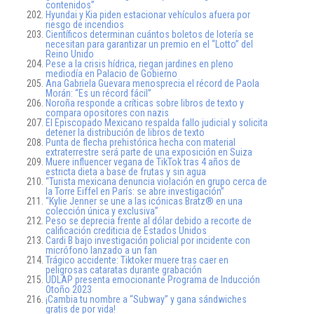
contenidos”
Hyundai y Kia piden estacionar vehículos afuera por
riesgo de incendios
Científicos determinan cuántos boletos de lotería se
necesitan para garantizar un premio en el “Lotto” del
Reino Unido
Pese a la crisis hídrica, riegan jardines en pleno
mediodía en Palacio de Gobierno
Ana Gabriela Guevara menosprecia el récord de Paola
Morán: “Es un récord fácil”
Noroña responde a críticas sobre libros de texto y
compara opositores con nazis
El Episcopado Mexicano respalda fallo judicial y solicita
detener la distribución de libros de texto
Punta de flecha prehistórica hecha con material
extraterrestre será parte de una exposición en Suiza
Muere influencer vegana de TikTok tras 4 años de
estricta dieta a base de frutas y sin agua
“Turista mexicana denuncia violación en grupo cerca de
la Torre Eiffel en París: se abre investigación”
“Kylie Jenner se une a las icónicas Bratz® en una
colección única y exclusiva”
Peso se deprecia frente al dólar debido a recorte de
calificación crediticia de Estados Unidos
Cardi B bajo investigación policial por incidente con
micrófono lanzado a un fan
Trágico accidente: Tiktoker muere tras caer en
peligrosas cataratas durante grabación
UDLAP presenta emocionante Programa de Inducción
Otoño 2023
¡Cambia tu nombre a “Subway” y gana sándwiches
gratis de por vida!