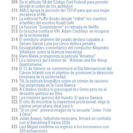
Se el artículo 58 del Código Civil Federal para permitir
decidir el orden de los apellidos
AMLO apoya la decisión del TEPJF para que una mujer
encabece el INE
La editorial Puffin Books decide ”editar” los cuentos
infantiles del escritor Roald Dahl
La función “Sorpréndeme” es retirada de Netflix
En la lucha contra el VIH: Adam Castillejo se recupera
de la enfermedad
El veredicto unánime del jurado declara culpable a
Genaro García Luna por cinco delitos penales
Desagradables comentarios del conductor Alejandro
Villalvazo sobre la licencia menstrual
Rami Malek protagoniza la película ”Amateur”
Los números del estreno de ´´Antman and the Wasp:
Quantumania´´
El 15 de febrero se conmemoró el Día Internacional del
Cáncer Infantil con el objetivo de promover la detección
temprana de la enfermedad
Till, la película biográfica sobre un crimen de racismo
fue proyectada en la Casa Blanca
A Estados Unidos le preocupan los Ovnis pero no el
desastre químico en Ohio
Los mejores quesos del mundo: El queso Oaxaca
El reto de encontrar tu trayectoria profesional: elige la
carrera universitaria ideal para ti
”Sí es cine”: primera imagen de la secuela “Joker: Folie
à Deux”
Julián Araujo, futbolista mexicano, firmará un contrato
con el Barcelona B hasta 2026
Luis Miguel confirma su regreso a los escenarios con
200 actuaciones