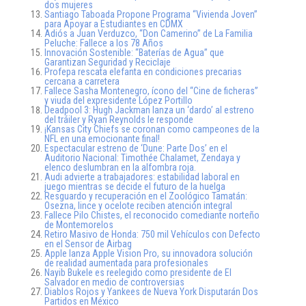
dos mujeres
Santiago Taboada Propone Programa “Vivienda Joven”
para Apoyar a Estudiantes en CDMX
Adiós a Juan Verduzco, “Don Camerino” de La Familia
Peluche: Fallece a los 78 Años
Innovación Sostenible: “Baterías de Agua” que
Garantizan Seguridad y Reciclaje
Profepa rescata elefanta en condiciones precarias
cercana a carretera
Fallece Sasha Montenegro, ícono del “Cine de ficheras”
y viuda del expresidente López Portillo
Deadpool 3: Hugh Jackman lanza un ‘dardo’ al estreno
del tráiler y Ryan Reynolds le responde
¡Kansas City Chiefs se coronan como campeones de la
NFL en una emocionante final!
Espectacular estreno de ‘Dune: Parte Dos’ en el
Auditorio Nacional: Timothée Chalamet, Zendaya y
elenco deslumbran en la alfombra roja.
Audi advierte a trabajadores: estabilidad laboral en
juego mientras se decide el futuro de la huelga
Resguardo y recuperación en el Zoológico Tamatán:
Osezna, lince y ocelote reciben atención integral
Fallece Pilo Chistes, el reconocido comediante norteño
de Montemorelos
Retiro Masivo de Honda: 750 mil Vehículos con Defecto
en el Sensor de Airbag
Apple lanza Apple Vision Pro, su innovadora solución
de realidad aumentada para profesionales
Nayib Bukele es reelegido como presidente de El
Salvador en medio de controversias
Diablos Rojos y Yankees de Nueva York Disputarán Dos
Partidos en México