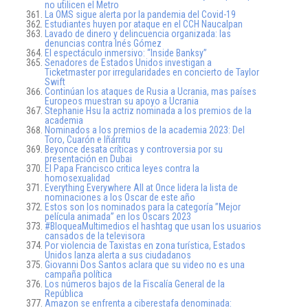
no utilicen el Metro
La OMS sigue alerta por la pandemia del Covid-19
Estudiantes huyen por ataque en el CCH Naucalpan
Lavado de dinero y delincuencia organizada: las
denuncias contra Inés Gómez
El espectáculo inmersivo: “Inside Banksy”
Senadores de Estados Unidos investigan a
Ticketmaster por irregularidades en concierto de Taylor
Swift
Continúan los ataques de Rusia a Ucrania, mas países
Europeos muestran su apoyo a Ucrania
Stephanie Hsu la actriz nominada a los premios de la
academia
Nominados a los premios de la academia 2023: Del
Toro, Cuarón e Iñárritu
Beyonce desata críticas y controversia por su
presentación en Dubai
El Papa Francisco critica leyes contra la
homosexualidad
Everything Everywhere All at Once lidera la lista de
nominaciones a los Oscar de este año
Estos son los nominados para la categoría ”Mejor
película animada” en los Oscars 2023
#BloqueaMultimedios el hashtag que usan los usuarios
cansados de la televisora
Por violencia de Taxistas en zona turística, Estados
Unidos lanza alerta a sus ciudadanos
Giovanni Dos Santos aclara que su video no es una
campaña política
Los números bajos de la Fiscalía General de la
República
Amazon se enfrenta a ciberestafa denominada: