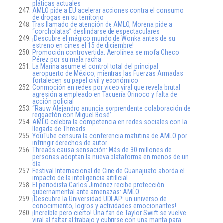
pláticas actuales
AMLO pide a EU acelerar acciones contra el consumo
de drogas en su territorio
Tras llamado de atención de AMLO, Morena pide a
“corcholatas” deslindarse de espectaculares
¡Descubre el mágico mundo de Wonka antes de su
estreno en cines el 15 de diciembre!
Promoción controvertida: Aerolínea se mofa Checo
Pérez por su mala racha
La Marina asume el control total del principal
aeropuerto de México, mientras las Fuerzas Armadas
fortalecen su papel civil y económico
Conmoción en redes por video viral que revela brutal
agresión a empleado en Taquería Orinoco y falta de
acción policial
“Rauw Alejandro anuncia sorprendente colaboración de
reggaetón con Miguel Bosé”
AMLO celebra la competencia en redes sociales con la
llegada de Threads
YouTube censura la conferencia matutina de AMLO por
infringir derechos de autor
Threads causa sensación: Más de 30 millones de
personas adoptan la nueva plataforma en menos de un
día
Festival Internacional de Cine de Guanajuato aborda el
impacto de la inteligencia artificial
El periodista Carlos Jiménez recibe protección
gubernamental ante amenazas: AMLO
¡Descubre la Universidad UDLAP: un universo de
conocimiento, logros y actividades emocionantes!
¡Increíble pero cierto! Una fan de Taylor Swift se vuelve
viral al faltar al trabajo y cubrirse con una manta para