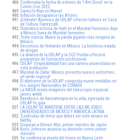
Confirmada la fecha de estreno de ‘I Am Groot’ en la
Comic-Con 2022
Santa Fe Klan en Marvel
Inflación desaparece las Afores
¡Entérate! Alumnos de UDLAP ofrecen talleres en Casa
de Cultura Tlanezcalli
Dramática victoria de Haití en el Mundial Femenino deja
a México fuera de Mundial femenino
Triste noticia: Muere la panda gigante más longeva de
México
Decomiso de fentanilo en México: La histórica redada
de drogas
La alianza de la UDLAP y la CCE Puebla ofrecerá
programas de formación profesional
UDLAP: Empleabilidad tras una carrera universitaria en
esta institución
Mundial de Qatar: México presenta nuevos uniformes…
¡el verde regresa!
El atletismo de la UDLAP conquista nueve medallas en
los Juegos Nacionales de CONADE
La NASA revela imágenes del telescopio espacial
james webb
Beneficios de danzaterapia en tu vida, egresada de
UDLAP te guía
LA UDLAP SE MANTIENE ENTRE LAS MEJORES
UNIVERSIDADES DE MÉXICO Y AMÉRICA LATINA
3 películas de terror que debes ver este verano en
Netflix.
Disparan a Shinzo Abe, primer ministro de Japón
Boris Johnson anuncia su dimisión como primer
ministro
Se confirma la viruela del mono en Nuevo León