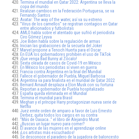
Termina el mundial en Qatar 2022: Argentina se lleva la
copa del mundo
Realizan cambios en la Federación Portuguesa, se va
Fernando Santos
Avatar: The way of the water, así va su estreno
”Virus de los camellos” se registran contagios en Qatar
entre aficionados y futbolistas
AMLO habla sobre el atentado que sufrió el periodista
Ciro Gómez Leyva
Joe Biden habla sobre la regulación de armas
Inician las grabaciones de la secuela del Joker
Marvel propone a Tenoch Huerta para el Oscar
En EUA los gobernadores prohiben el uso de TikTok
¡Que venga Bad Bunny al Zócalo!
Sexta oleada de casos de Covid-19 en México
En México los periodistas sí viven en guerra
Francia contra Argentina en la final del Mundial
Fallece el gobernador de Puebla, Miguel Barbosa
Argentina va para finalista en el mundial de Qatar 2022
Bernard Arnault desplaza a Elon Musk con su fortuna
Reportan a gobernador de Puebla hospitalizado
España queda eliminada en el Mundial
Termina el mundial para Brasil
Meghan y el príncipe Harry protagonizan nueva serie de
Netflix
Juez emite orden de amparo a favor de Luis Ernesto
Derbez, quita todos los cargos en su contra
”Más de Oaxaca…” el libro de Alejandro Murat
¿Buscas un lugar nuevo para comer?
El avance de las mujeres en el aprendizaje online
¡Los artistas más escuchados!
Se desconoce el paradero de la jugadora de baloncesto