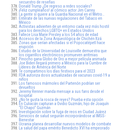
secuestro de reseñas
Donald Trump ¿De regreso a redes sociales?
¡Feliz cumpleaños! al cómico actor Jim Carrey
La gente sí quiere a la Guardia Nacional en el Metro…
Entérate de las nuevas regulaciones del Tabaco en
México
Activistas advierten de un entorno cada vez más hostil
para los derechos LGBTQ+ en Estados Unidos
Fallece Lisa Marie Presley a los 54 años de edad
Accesos de la Zona Arqueológica de Chichén Itzá.
Zonas que serían afectadas si el Popocatépetl hace
erupción
Estudio de la Universidad de Louisville demuestra que
los cigarrillos electrónicos promueven arritmias
Pinocho gana Globo de Oro a mejor película animada
Joe Biden llegará primero a México para la Cumbre de
Líderes de América del Norte
Te compartimos los días festivos para el 2023
FDA autoriza dosis actualizadas de vacunas covid-19 a
niños
Los famosos mármoles del Partenón podrían ser
devueltos
Jeremy Renner manda mensaje a sus fans desde el
hospital
¿No te gusta la rosca de reyes? Prueba esta opción
En Culiacán capturan a Ovidio Guzmán, hijo de Joaquín
“El Chapo” Guzmán
Investigación sobre la fuga de reos en Ciudad Juárez
Servicios de salud seguirán incorporándose al IMSS-
Bienestar
Ucrania planea desarrollar nuevos modelos de combate
La salud del papa emérito Benedicto XVI ha empeorado