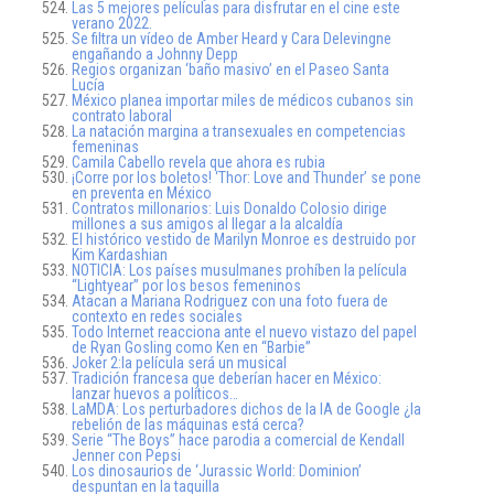
Las 5 mejores películas para disfrutar en el cine este
verano 2022.
Se filtra un vídeo de Amber Heard y Cara Delevingne
engañando a Johnny Depp
Regios organizan ‘baño masivo’ en el Paseo Santa
Lucía
México planea importar miles de médicos cubanos sin
contrato laboral
La natación margina a transexuales en competencias
femeninas
Camila Cabello revela que ahora es rubia
¡Corre por los boletos! ‘Thor: Love and Thunder’ se pone
en preventa en México
Contratos millonarios: Luis Donaldo Colosio dirige
millones a sus amigos al llegar a la alcaldía
El histórico vestido de Marilyn Monroe es destruido por
Kim Kardashian
NOTICIA: Los países musulmanes prohíben la película
“Lightyear” por los besos femeninos
Atacan a Mariana Rodriguez con una foto fuera de
contexto en redes sociales
Todo Internet reacciona ante el nuevo vistazo del papel
de Ryan Gosling como Ken en “Barbie”
Joker 2:la película será un musical
Tradición francesa que deberían hacer en México:
lanzar huevos a políticos…
LaMDA: Los perturbadores dichos de la IA de Google ¿la
rebelión de las máquinas está cerca?
Serie “The Boys” hace parodia a comercial de Kendall
Jenner con Pepsi
Los dinosaurios de ‘Jurassic World: Dominion’
despuntan en la taquilla