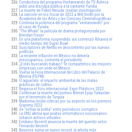
Conductora del programa Ventaneando de TV Azteca
pidió una disculpa pública a la cantante Yuridia
La muerte de Pablo Neruda: revelan investigación
La sanción en los Oscar de 2022 a Will Smith por la
Academia de las Artes y las Ciencias Cinematográficas
Continúa la polémica del programa ”ventaneando” por
el caso de Yuridia
”The Whale” la película de drama protagonizada por
Brendan Fraser
En una plataforma suspendida: así comenzó Rihanna el
medio tiempo del Super Bowl
Suscriptores de Netflix en descontento por las nuevas
políticas
La reciente inflación en México no debería
preocuparnos, comenta el presidente
¿Estás buscando trabajo? Te compartimos las mejores
empresas con sede en México
Vuelve la Feria Internacional del Libro del Palacio de
Minería (FILPM)
El aguacate: el impacto ambiental de las malas
prácticas de cultivo
Regresa el foro internacional: Expo Plásticos 2023
Confirman la muerte del portero Ahmet Eyüp Türkaslan
por el terremoto de Turquía
Madonna recibe críticas por su aspecto en los premios
Grammy 2023
Se ”echan la bolita” entre periódicos corruptos
La ONU afirma que piratas informáticos norcoreanos
robaron activos virtuales
Emiliano Becerril anuncia la muerte del querido actor
Fernando Becerril
Beyonce suma un nuevo record: la artista más