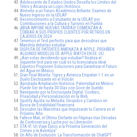
Adolescente de Estados Unidos Desafía los Límites del
Tetris y Alcanza un Logro Histórico
Atrévete a un Futuro Académico Brillante: Examen de
Nuevo Ingreso en la UDLAP
Reconocimiento a Estudiante de la UDLAP por
Contribuciones a la Cultura y Turismo en Puebla
¡BBVA IMPONE NUEVAS TARIFAS! COMIENZAN A
COBRAR A SUS PROPIOS CLIENTES POR RETIROS EN
CAJEROS EN 2024
Tenemos el Test perfecto para que descubras que
Maestría deberías estudiar
DISPUTA DE PATENTES AMENAZA A APPLE: PROHÍBEN
ALGUNOS MODELOS DE APPLE WATCH EN EE. UU.
¿Aún estas decidiendo que estudiar? Realiza el
siguiente test para ver cuál es tu licenciatura ideal
Expertos Proponen Soluciones para Garantizar el Futuro
del Agua en México
Gran Final Abierta: Tigres y América Empatan 1-1 en un
Duelo Electrizante en el Volcán
Aprobada Ampliación Histórica: Paternidad en México
Puede Ser de hasta 30 Días con Goce de Sueldo
Navegando por la Encrucijada Digital: Cookies,
Privacidad y Personalización en la Web
Spotify Ajusta su Melodía: Despidos y Cambios en
Busca de Estabilidad Financiera
Descubre las Maestrías que Impulsarán tu Carrera en el
Próximo Año
Fallece Mali, el Último Elefante en Filipinas tras Décadas
de Controversia y Lucha por su Liberación
GTA VI: Un Viaje Épico a la Próxima Generación del
Crimen y la Aventura”
Un Año de Evolución: La Transformación de ChatGPT