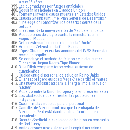
a sus 95 años
Las quemaduras por fuegos artificiales
Seguirán las heladas en Estados Unidos
Tormenta invernal causa muertes en Estados Unidos
Claudia Sheinbaum: ¿Y el Plan General de Desarrollo?
”The edge of Tomorrow” los desafíos detrás de la
película
El estreno de la nueva versión de Matilda en musical
Acusaciones de plagio contra la ministra Yasmín
Esquivel Mossa
Netflix estrenará en enero la película ”Ruido”
Volodimir Zelenski en la Casa Blanca
López Obrador reitera las acciones del IMSS Bienestar
como un orgullo
Se concluye el traslado de felinos de la clausurada
Fundación Jaguar Negro-Tigre Blanco
Billie Eilish comparte fotos sobre su fiesta de
cumpleaños
Huelga entre el personal de salud en Reino Unido
El lanzador ligero europeo Vega-C se perdió el martes
Una nueva posibilidad para la energía limpia: la fusión
nuclear
Acuerdo entre la Unión Europea y la empresa Amazon
Los obstáculos que enfrentan las poblaciones
indígenas
Xiaomi: malas noticias para el personal
Canciller de México confirma que la embajada de
México en Perú está dando asilo a familia del ex
presidente
Ricardo Sheffield la duplicidad de boletos en concierto
de Bad Bunny
Varios drones rusos alcanzan la capital ucraniana