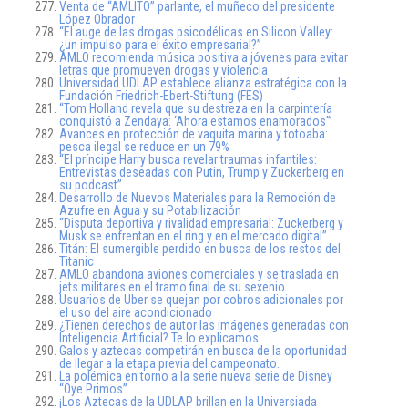
Venta de “AMLITO” parlante, el muñeco del presidente
López Obrador
“El auge de las drogas psicodélicas en Silicon Valley:
¿un impulso para el éxito empresarial?”
AMLO recomienda música positiva a jóvenes para evitar
letras que promueven drogas y violencia
Universidad UDLAP establece alianza estratégica con la
Fundación Friedrich-Ebert-Stiftung (FES)
“Tom Holland revela que su destreza en la carpintería
conquistó a Zendaya: ‘Ahora estamos enamorados'”
Avances en protección de vaquita marina y totoaba:
pesca ilegal se reduce en un 79%
“El príncipe Harry busca revelar traumas infantiles:
Entrevistas deseadas con Putin, Trump y Zuckerberg en
su podcast”
Desarrollo de Nuevos Materiales para la Remoción de
Azufre en Agua y su Potabilización
“Disputa deportiva y rivalidad empresarial: Zuckerberg y
Musk se enfrentan en el ring y en el mercado digital”
Titán: El sumergible perdido en busca de los restos del
Titanic
AMLO abandona aviones comerciales y se traslada en
jets militares en el tramo final de su sexenio
Usuarios de Uber se quejan por cobros adicionales por
el uso del aire acondicionado
¿Tienen derechos de autor las imágenes generadas con
Inteligencia Artificial? Te lo explicamos.
Galos y aztecas competirán en busca de la oportunidad
de llegar a la etapa previa del campeonato.
La polémica en torno a la serie nueva serie de Disney
“Oye Primos”
¡Los Aztecas de la UDLAP brillan en la Universiada