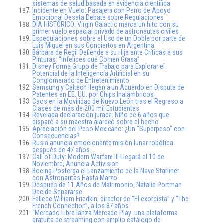
sistemas de salud basada en evidencia científica
Incidente en Vuelo: Pasajera con Perro de Apoyo
Emocional Desata Debate sobre Regulaciones
DÍA HISTÓRICO: Virgin Galactic marca un hito con su
primer vuelo espacial privado de astronautas civiles
Especulaciones sobre el Uso de un Doble por parte de
Luis Miguel en sus Conciertos en Argentina
Bárbara de Regil Defiende a su Hija ante Críticas a sus
Pinturas: “Infelices que Comen Grasa”
Disney Forma Grupo de Trabajo para Explorar el
Potencial de la Inteligencia Artificial en su
Conglomerado de Entretenimiento
Samsung y Caltech llegan a un Acuerdo en Disputa de
Patentes en EE. UU. por Chips Inalámbricos
Caos en la Movilidad de Nuevo León tras el Regreso a
Clases de más de 200 mil Estudiantes
Revelada declaración jurada: Niño de 6 años que
disparó a su maestra alardeó sobre el hecho
Apreciación del Peso Mexicano: ¿Un “Superpeso” con
Consecuencias?
Rusia anuncia emocionante misión lunar robótica
después de 47 años
Call of Duty: Modern Warfare III Llegará el 10 de
Noviembre, Anuncia Activision
Boeing Posterga el Lanzamiento de la Nave Starliner
con Astronautas Hasta Marzo
Después de 11 Años de Matrimonio, Natalie Portman
Decide Separarse
Fallece William Friedkin, director de “El exorcista” y “The
French Connection”, a los 87 años
“Mercado Libre lanza Mercado Play: una plataforma
gratuita de streaming con amplio catálogo de