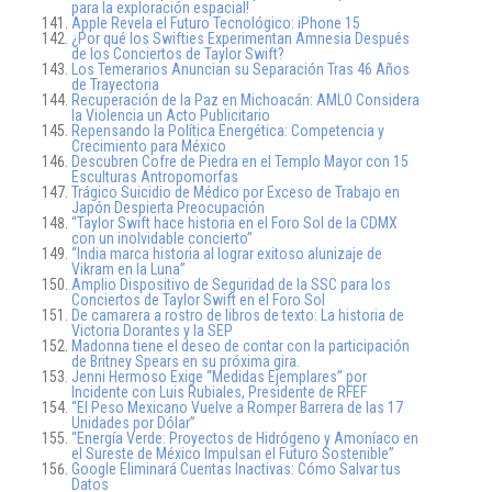
para la exploración espacial!
Apple Revela el Futuro Tecnológico: iPhone 15
¿Por qué los Swifties Experimentan Amnesia Después
de los Conciertos de Taylor Swift?
Los Temerarios Anuncian su Separación Tras 46 Años
de Trayectoria
Recuperación de la Paz en Michoacán: AMLO Considera
la Violencia un Acto Publicitario
Repensando la Política Energética: Competencia y
Crecimiento para México
Descubren Cofre de Piedra en el Templo Mayor con 15
Esculturas Antropomorfas
Trágico Suicidio de Médico por Exceso de Trabajo en
Japón Despierta Preocupación
“Taylor Swift hace historia en el Foro Sol de la CDMX
con un inolvidable concierto”
“India marca historia al lograr exitoso alunizaje de
Vikram en la Luna”
Amplio Dispositivo de Seguridad de la SSC para los
Conciertos de Taylor Swift en el Foro Sol
De camarera a rostro de libros de texto: La historia de
Victoria Dorantes y la SEP
Madonna tiene el deseo de contar con la participación
de Britney Spears en su próxima gira.
Jenni Hermoso Exige “Medidas Ejemplares” por
Incidente con Luis Rubiales, Presidente de RFEF
“El Peso Mexicano Vuelve a Romper Barrera de las 17
Unidades por Dólar”
“Energía Verde: Proyectos de Hidrógeno y Amoníaco en
el Sureste de México Impulsan el Futuro Sostenible”
Google Eliminará Cuentas Inactivas: Cómo Salvar tus
Datos