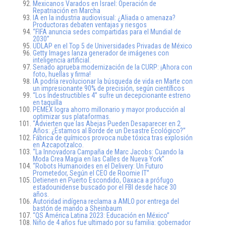
Mexicanos Varados en Israel: Operación de
Repatriación en Marcha
IA en la industria audiovisual: ¿Aliada o amenaza?
Productoras debaten ventajas y riesgos
“FIFA anuncia sedes compartidas para el Mundial de
2030”
UDLAP en el Top 5 de Universidades Privadas de México
Getty Images lanza generador de imágenes con
inteligencia artificial.
Senado aprueba modernización de la CURP: ¡Ahora con
foto, huellas y firma!
IA podría revolucionar la búsqueda de vida en Marte con
un impresionante 90% de precisión, según científicos
“Los Indestructibles 4” sufre un decepcionante estreno
en taquilla
PEMEX logra ahorro millonario y mayor producción al
optimizar sus plataformas.
“Advierten que las Abejas Pueden Desaparecer en 2
Años: ¿Estamos al Borde de un Desastre Ecológico?”
Fábrica de químicos provoca nube tóxica tras explosión
en Azcapotzalco.
“La Innovadora Campaña de Marc Jacobs: Cuando la
Moda Crea Magia en las Calles de Nueva York”
“Robots Humanoides en el Delivery: Un Futuro
Prometedor, Según el CEO de Roomie IT”
Detienen en Puerto Escondido, Oaxaca a prófugo
estadounidense buscado por el FBI desde hace 30
años.
Autoridad indígena reclama a AMLO por entrega del
bastón de mando a Sheinbaum
“QS América Latina 2023: Educación en México”
Niño de 4 años fue ultimado por su familia: gobernador