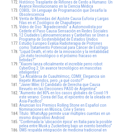
Histórico Trasplante de Riñones de Cerdo a Humano: Un
Avance Revolucionario en la Ciencia Médica
COBOL: Un Lenguaje de Programación que Desafía la
Obsolescencia
Venta de Monedas del Ajolote Causa Euforia y Largas
Filas en el Zoológico de Chapultepec
Video de Oso “Agradeciendo” a Automovilista por
Cederle el Paso Causa Sensación en Redes Sociales
12 Ciudades Latinoamericanas y Caribeñas se Unen a
Programa de Sostenibilidad de Estados Unidos
Estudio Europeo Evalúa Radioterapia de Protones
como Tratamiento Potencial para Cáncer de Esófago
“Liquid Death, el reto de la innovación y la rentabilidad:
¿Un éxito tecnológico o el próximo fracaso en
bebidas?”
“Xiaomi lanza oficialmente el increíble perro robot
CyberDog 2: Un avance tecnológico en mascotas
inteligentes”
“La Alcaldesa de Cuauhtémoc, CDMX: Elegancia sin
Repetir Atuendos, pero ¿a qué costo?”
“Javier Milei: El Candidato de Derecha que Causa
Revuelo en las Elecciones PASO de Argentina”
“Aumento del 80% en los casos globales de Covid-19
este verano: Corea del Sur, el epicentro de la oleada en
Asia-Pacífico”
Anuncian los Premios Rolling Stone en Español con
Nominaciones en Música, Cine y Series
Título: WhatsApp permite usar múltiples cuentas en un
mismo dispositivo Android
“Confirmada la ‘ubicación épica’ en Italia para la posible
pelea entre Musk y Zuckerberg bajo un evento benéfico”
OMS respalda integración de medicina tradicional en