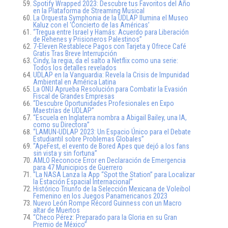
Spotify Wrapped 2023: Descubre tus Favoritos del Año
en la Plataforma de Streaming Musical
La Orquesta Symphonia de la UDLAP Ilumina el Museo
Kaluz con el ‘Concierto de las Américas’
“Tregua entre Israel y Hamás: Acuerdo para Liberación
de Rehenes y Prisioneros Palestinos”
7-Eleven Restablece Pagos con Tarjeta y Ofrece Café
Gratis Tras Breve Interrupción
Cindy, la regia, da el salto a Netflix como una serie:
Todos los detalles revelados
UDLAP en la Vanguardia: Revela la Crisis de Impunidad
Ambiental en América Latina
La ONU Aprueba Resolución para Combatir la Evasión
Fiscal de Grandes Empresas
“Descubre Oportunidades Profesionales en Expo
Maestrías de UDLAP”
“Escuela en Inglaterra nombra a Abigail Bailey, una IA,
como su Directora”
“LAMUN-UDLAP 2023: Un Espacio Único para el Debate
Estudiantil sobre Problemas Globales”
“ApeFest, el evento de Bored Apes que dejó a los fans
sin vista y sin fortuna”
AMLO Reconoce Error en Declaración de Emergencia
para 47 Municipios de Guerrero
“La NASA Lanza la App “Spot the Station” para Localizar
la Estación Espacial Internacional”
Histórico Triunfo de la Selección Mexicana de Voleibol
Femenino en los Juegos Panamericanos 2023
Nuevo León Rompe Récord Guinness con un Macro
altar de Muertos
“Checo Pérez: Preparado para la Gloria en su Gran
Premio de México”