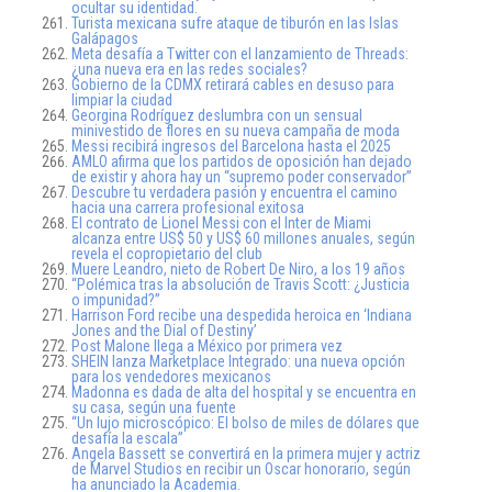
ocultar su identidad.
Turista mexicana sufre ataque de tiburón en las Islas
Galápagos
Meta desafía a Twitter con el lanzamiento de Threads:
¿una nueva era en las redes sociales?
Gobierno de la CDMX retirará cables en desuso para
limpiar la ciudad
Georgina Rodríguez deslumbra con un sensual
minivestido de flores en su nueva campaña de moda
Messi recibirá ingresos del Barcelona hasta el 2025
AMLO afirma que los partidos de oposición han dejado
de existir y ahora hay un “supremo poder conservador”
Descubre tu verdadera pasión y encuentra el camino
hacia una carrera profesional exitosa
El contrato de Lionel Messi con el Inter de Miami
alcanza entre US$ 50 y US$ 60 millones anuales, según
revela el copropietario del club
Muere Leandro, nieto de Robert De Niro, a los 19 años
“Polémica tras la absolución de Travis Scott: ¿Justicia
o impunidad?”
Harrison Ford recibe una despedida heroica en ‘Indiana
Jones and the Dial of Destiny’
Post Malone llega a México por primera vez
SHEIN lanza Marketplace Integrado: una nueva opción
para los vendedores mexicanos
Madonna es dada de alta del hospital y se encuentra en
su casa, según una fuente
“Un lujo microscópico: El bolso de miles de dólares que
desafía la escala”
Angela Bassett se convertirá en la primera mujer y actriz
de Marvel Studios en recibir un Oscar honorario, según
ha anunciado la Academia.