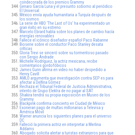
condecorada de los premios Grammy
Genaro García Luna y el presunto soborno al periódico
El Universal
México envía ayuda humanitaria a Turquía después de
los sismos
La serie de HBO ‘The Last of Us’ ha experimentado un
gran éxito en su estreno
Marcelo Ebrard habla sobre los planes de cambio hacía
energías renovables
Fallece el icónico diseñador español Paco Rabanne
Bioserie sobre el conductor Paco Stanley desata
críticas
Gloria Trevi se sinceró sobre su tormentoso pasado
con Sergio Andrade
Michelle Rodríguez, la actriz mexicana, recibe
comentarios gordofóbicos
James Gunn afirma en video no haber despedido a
Henry Cavill
AMLO argumenta que investigación contra SEP es para
afectar a Delfina Gómez
Rechaza el Tribunal Federal de Justicia Administrativa,
intento de Grupo Elektra de no pagar al SAT
Shakira tendrá su propia exposición en Museo de los
Grammy
Blackpink confirma concierto en Ciudad de México
Exoneran pago de multas millonarias a Televisa y
América Móvil
Warner anuncia los siguientes planes para el universo
DC
Falleció la primera actriz en interpretar a Merlina
Addams
Abogado solicita alertar a turistas extranjeros para que