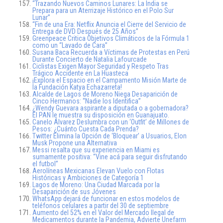
“Trazando Nuevos Caminos Lunares: La India se
Prepara para un Aterrizaje Histórico en el Polo Sur
Lunar”
“Fin de una Era: Netflix Anuncia el Cierre del Servicio de
Entrega de DVD Después de 25 Años”
Greenpeace Critica Objetivos Climáticos de la Fórmula 1
como un “Lavado de Cara”
Susana Baca Recuerda a Víctimas de Protestas en Perú
Durante Concierto de Natalia Lafourcade
Ciclistas Exigen Mayor Seguridad y Respeto Tras
Trágico Accidente en La Huasteca
¡Explora el Espacio en el Campamento Misión Marte de
la Fundación Katya Echazarreta!
Alcalde de Lagos de Moreno Niega Desaparición de
Cinco Hermanos: “Nadie los Identifica”
¿Wendy Guevara aspirante a diputada o a gobernadora?
El PAN le muestra su disposición en Guanajuato.
Canelo Álvarez Deslumbra con un ‘Outfit’ de Millones de
Pesos: ¿Cuánto Cuesta Cada Prenda?
Twitter Elimina la Opción de ‘Bloquear’ a Usuarios, Elon
Musk Propone una Alternativa
Messi resalta que su experiencia en Miami es
sumamente positiva: “Vine acá para seguir disfrutando
el futbol”
Aerolíneas Mexicanas Elevan Vuelo con Flotas
Históricas y Ambiciones de Categoría 1
Lagos de Moreno: Una Ciudad Marcada por la
Desaparición de sus Jóvenes
WhatsApp dejará de funcionar en estos modelos de
teléfonos celulares a partir del 30 de septiembre
Aumento del 52% en el Valor del Mercado Ilegal de
Medicamentos durante la Pandemia, Advierte Unefarm