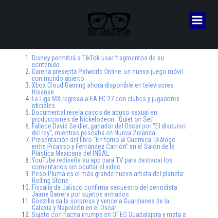
Disney permitirá a TikTok usar fragmentos de su
contenido
Garena presenta Palworld Online: un nuevo juego móvil
con mundo abierto
Xbox Cloud Gaming ahora disponible en televisores
Hisense
La Liga MX regresa a EA FC 27 con clubes y jugadores
oficiales
Documental revela casos de abuso sexual en
producciones de Nickelodeon: ‘Quiet on Set’
Fallece David Seidler, ganador del Oscar por “El discurso
del rey”, mientras pescaba en Nueva Zelanda
Presentación del libro “En torno al Guernica. Diálogo
entre Picasso y Fernández Carrión” en el Salón de la
Plástica Mexicana del INBAL
YouTube rediseña su app para TV para destacar los
comentarios sin ocultar el video
Peso Pluma es el más grande nuevo artista del planeta:
Rolling Stone
Fiscalía de Jalisco confirma secuestro del periodista
Jaime Barrera por sujetos armados
Godzilla da la sorpresa y vence a Guardianes de la
Galaxia y Napoleón en el Oscar
Sujeto con hacha irrumpe en UTEG Guadalajara y mata a