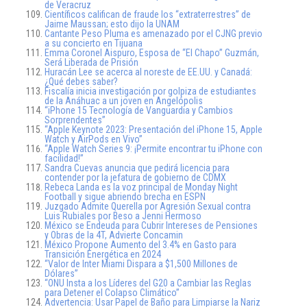
de Veracruz
Científicos califican de fraude los “extraterrestres” de
Jaime Maussan; esto dijo la UNAM
Cantante Peso Pluma es amenazado por el CJNG previo
a su concierto en Tijuana
Emma Coronel Aispuro, Esposa de “El Chapo” Guzmán,
Será Liberada de Prisión
Huracán Lee se acerca al noreste de EE.UU. y Canadá:
¿Qué debes saber?
Fiscalía inicia investigación por golpiza de estudiantes
de la Anáhuac a un joven en Angelópolis
“iPhone 15 Tecnología de Vanguardia y Cambios
Sorprendentes”
“Apple Keynote 2023: Presentación del iPhone 15, Apple
Watch y AirPods en Vivo”
“Apple Watch Series 9: ¡Permite encontrar tu iPhone con
facilidad!”
Sandra Cuevas anuncia que pedirá licencia para
contender por la jefatura de gobierno de CDMX
Rebeca Landa es la voz principal de Monday Night
Football y sigue abriendo brecha en ESPN
Juzgado Admite Querella por Agresión Sexual contra
Luis Rubiales por Beso a Jenni Hermoso
México se Endeuda para Cubrir Intereses de Pensiones
y Obras de la 4T, Advierte Concamin
México Propone Aumento del 3.4% en Gasto para
Transición Energética en 2024
“Valor de Inter Miami Dispara a $1,500 Millones de
Dólares”
“ONU Insta a los Líderes del G20 a Cambiar las Reglas
para Detener el Colapso Climático”
Advertencia: Usar Papel de Baño para Limpiarse la Nariz