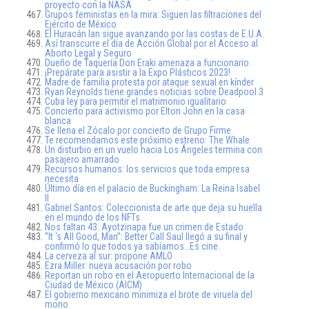
proyecto con la NASA
Grupos feministas en la mira: Siguen las filtraciones del
Ejército de México
El Huracán Ian sigue avanzando por las costas de E.U.A.
Así transcurre el día de Acción Global por el Acceso al
Aborto Legal y Seguro
Dueño de Taquería Don Eraki amenaza a funcionario
¡Prepárate para asistir a la Expo Plásticos 2023!
Madre de familia protesta por ataque sexual en kínder
Ryan Reynolds tiene grandes noticias sobre Deadpool 3
Cuba ley para permitir el matrimonio igualitario
Concierto para activismo por Elton John en la casa
blanca
Se llena el Zócalo por concierto de Grupo Firme
Te recomendamos este próximo estreno: The Whale
Un disturbio en un vuelo hacia Los Ángeles termina con
pasajero amarrado
Recursos humanos: los servicios que toda empresa
necesita
Último día en el palacio de Buckingham: La Reina Isabel
II
Gabriel Santos: Coleccionista de arte que deja su huella
en el mundo de los NFTs
Nos faltan 43: Ayotzinapa fue un crimen de Estado
‘’It ‘s All Good, Man’’: Better Call Saul llegó a su final y
confirmó lo que todos ya sabíamos…Es cine.
La cerveza al sur: propone AMLO
Ezra Miller: nueva acusación por robo
Reportan un robo en el Aeropuerto Internacional de la
Ciudad de México (AICM)
El gobierno mexicano minimiza el brote de viruela del
mono