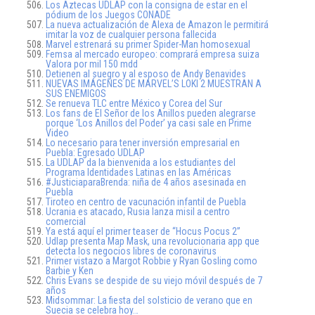
Los Aztecas UDLAP con la consigna de estar en el
pódium de los Juegos CONADE
La nueva actualización de Alexa de Amazon le permitirá
imitar la voz de cualquier persona fallecida
Marvel estrenará su primer Spider-Man homosexual
Femsa al mercado europeo: comprará empresa suiza
Valora por mil 150 mdd
Detienen al suegro y al esposo de Andy Benavides
NUEVAS IMÁGENES DE MARVEL’S LOKI 2 MUESTRAN A
SUS ENEMIGOS
Se renueva TLC entre México y Corea del Sur
Los fans de El Señor de los Anillos pueden alegrarse
porque ‘Los Anillos del Poder’ ya casi sale en Prime
Video
Lo necesario para tener inversión empresarial en
Puebla: Egresado UDLAP
La UDLAP da la bienvenida a los estudiantes del
Programa Identidades Latinas en las Américas
#JusticiaparaBrenda: niña de 4 años asesinada en
Puebla
Tiroteo en centro de vacunación infantil de Puebla
Ucrania es atacado, Rusia lanza misil a centro
comercial
Ya está aquí el primer teaser de “Hocus Pocus 2”
Udlap presenta Map Mask, una revolucionaria app que
detecta los negocios libres de coronavirus
Primer vistazo a Margot Robbie y Ryan Gosling como
Barbie y Ken
Chris Evans se despide de su viejo móvil después de 7
años
Midsommar: La fiesta del solsticio de verano que en
Suecia se celebra hoy…