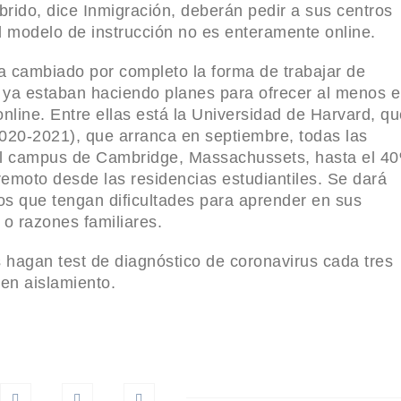
rido, dice Inmigración, deberán pedir a sus centros
l modelo de instrucción no es enteramente online.
l en juego
a cambiado por completo la forma de trabajar de
a
s ya estaban haciendo planes para ofrecer al menos e
amatán:
nline. Entre ellas está la Universidad de Harvard, q
egral
2020-2021), que arranca en septiembre, todas las
n el campus de Cambridge, Massachussets, hasta el 4
norteño de
remoto desde las residencias estudiantiles. Se dará
los que tengan dificultades para aprender en sus
Defecto en
 o razones familiares.
s hagan test de diagnóstico de coronavirus cada tres
lución de
 en aislamiento.
s
l Salvador
arán Dos