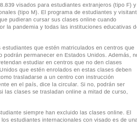
.839 visados para estudiantes extranjeros (tipo F) y
 Familia
nales (tipo M). El programa de estudiantes y visitan
que pudieran cursar sus clases online cuando
Garantizan
 la pandemia y todas las instituciones educativas d
as cercana
 estudiantes que estén matriculados en centros que
no podrán permanecer en Estados Unidos. Además, n
retendan estudiar en centros que no den clases
icheras” y
 Unidos que estén enrolados en estas clases deben
omo trasladarse a un centro con instrucción
streno del
e en el país, dice la circular. Si no, podrán ser
i las clases se trasladan online a mitad de curso,
es de la
tudiante siempre han excluido las clases online. El
 los estudiantes internacionales con visado es de un
 Auditorio
lenco