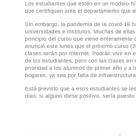
Los estudiantes que estén en un modelo híb
deslumbran en la alfombra roja.
que certifiquen ante el departamento que e
Audi advierte a trabajadores: estabilidad labora
Sin embargo, la pandemia de la covid-19 h
mientras se decide el futuro de la huelg
universidades e institutos. Muchas de ella
Resguardo y recuperación en el Zoológico T
principio del curso que viene enteramente o
Osezna, lince y ocelote reciben atención int
anunció este lunes que el próximo curso (
clases serán por Internet. Podrán vivir e
Fallece Pilo Chistes, el reconocido comediante 
de los estudiantes, pero con las clases en 
Montemorelos
prioridad a los alumnos de primer año y a 
Retiro Masivo de Honda: 750 mil Vehículos con 
hogares, ya sea por falta de infraestructura
el Sensor de Airbag
Está previsto que a esos estudiantes se le
Apple lanza Apple Vision Pro, su innovadora so
días; si alguno diese positivo, sería puesto
realidad aumentada para profesionale
Nayib Bukele es reelegido como presidente de E
en medio de controversias
Diablos Rojos y Yankees de Nueva York Disput