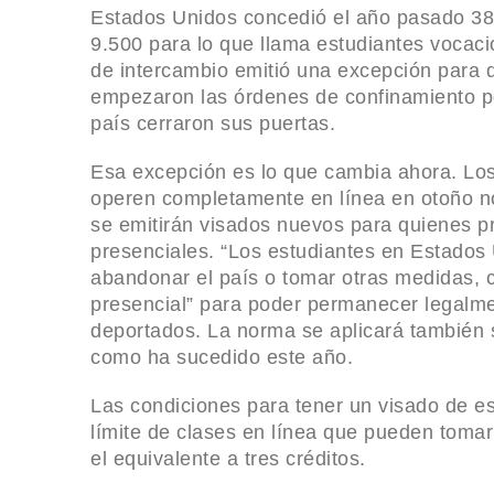
Estados Unidos concedió el año pasado 388
Adiós a Juan Verduzco, “Don Camerino” de La
9.500 para lo que llama estudiantes vocacio
Peluche: Fallece a los 78 Años
de intercambio emitió una excepción para 
Innovación Sostenible: “Baterías de Agua” que 
empezaron las órdenes de confinamiento por
país cerraron sus puertas.
Seguridad y Reciclaje
Profepa rescata elefanta en condiciones precari
Esa excepción es lo que cambia ahora. Los
a carretera
operen completamente en línea en otoño 
se emitirán visados nuevos para quienes p
Fallece Sasha Montenegro, ícono del “Cine de f
presenciales. “Los estudiantes en Estados
viuda del expresidente López Portillo
abandonar el país o tomar otras medidas, c
Deadpool 3: Hugh Jackman lanza un ‘dardo’ al e
presencial” para poder permanecer legalment
deportados. La norma se aplicará también s
tráiler y Ryan Reynolds le responde
como ha sucedido este año.
¡Kansas City Chiefs se coronan como campeon
Las condiciones para tener un visado de es
NFL en una emocionante final!
límite de clases en línea que pueden tomar
Espectacular estreno de ‘Dune: Parte Dos’ en el
el equivalente a tres créditos.
Nacional: Timothée Chalamet, Zendaya y e