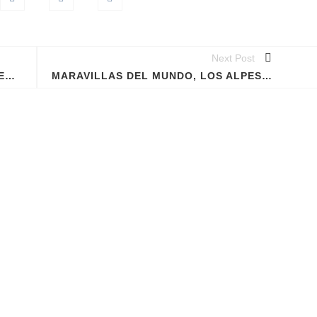
fakes?
so Taylor
Next Post
CLAUDIA SHEINBAUM, DESCARTÓ SEMÁFORO VERDE
MARAVILLAS DEL MUNDO, LOS ALPES SE VISTEN DE NIEVE ROSA, AUNQUE…
a a Margot
nes
ofesional
México!
gativa de
len al
dras.