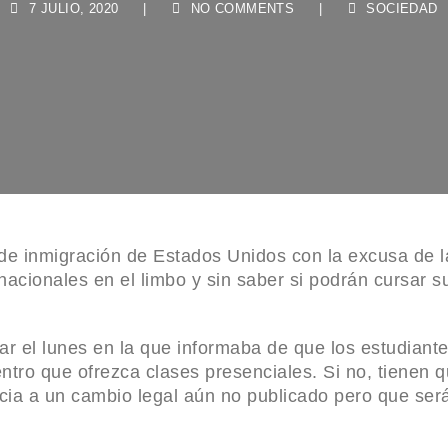
 Plástica
car los
 planeta:
ista Jaime
e inmigración de Estados Unidos con la excusa de l
 de la
nacionales en el limbo y sin saber si podrán cursar s
 y mata a
lar el lunes en la que informaba de que los estudiant
ntro que ofrezca clases presenciales. Si no, tienen 
ncia a un cambio legal aún no publicado pero que ser
a Joven”