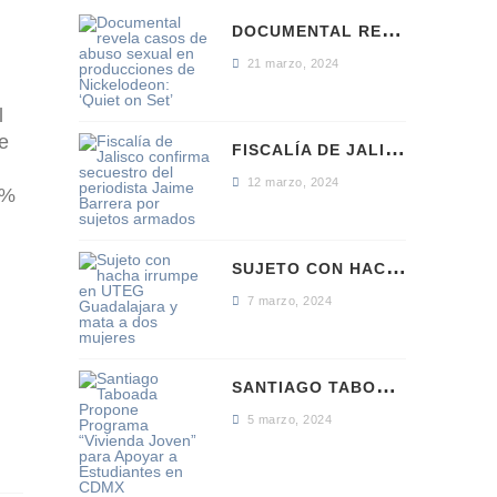
D
OCUMENTAL REVELA CASOS DE ABUSO SEXUAL EN PRODUCCIONES DE NICKELODEON: ‘QUIET ON SET’
21 marzo, 2024
l
ue
F
ISCALÍA DE JALISCO CONFIRMA SECUESTRO DEL PERIODISTA JAIME BARRERA POR SUJETOS ARMADOS
12 marzo, 2024
0%
S
UJETO CON HACHA IRRUMPE EN UTEG GUADALAJARA Y MATA A DOS MUJERES
7 marzo, 2024
S
ANTIAGO TABOADA PROPONE PROGRAMA “VIVIENDA JOVEN” PARA APOYAR A ESTUDIANTES EN CDMX
5 marzo, 2024