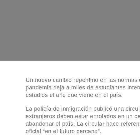
Picasso y Fernández Carrión” en el Salón de la
Mexicana del INBAL
YouTube rediseña su app para TV para desta
comentarios sin ocultar el video
Peso Pluma es el más grande nuevo artista del
Rolling Stone
Fiscalía de Jalisco confirma secuestro del period
Barrera por sujetos armados
Un nuevo cambio repentino en las normas d
Godzilla da la sorpresa y vence a Guardianes
pandemia deja a miles de estudiantes inter
estudios el año que viene en el país.
Galaxia y Napoleón en el Oscar
Sujeto con hacha irrumpe en UTEG Guadalajara
La policía de inmigración publicó una circu
dos mujeres
extranjeros deben estar enrolados en un ce
abandonar el país. La circular hace refere
Santiago Taboada Propone Programa “Viviend
oficial “en el futuro cercano”.
para Apoyar a Estudiantes en CDMX