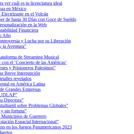
a ver cuál es tu licenciatura ideal
Agua en México
Electrizante en el Volcán
er de hasta 30 Días con Goce de Sueldo
ersonalización en la Web
tabilidad Financiera
mo Año
Controversia y Lucha por su Liberación
 la Aventura”
lataforma de Streaming Musical
on el ‘Concierto de las Américas’
nes y Prisioneros Palestinos”
as Breve Interrupción
detalles revelados
ental en América Latina
 de Grandes Empresas
de UDLAP”
su Directora”
iantil sobre Problemas Globales”
 y sin fortuna”
 Municipios de Guerrero
tación Espacial Internacional”
ino en los Juegos Panamericanos 2023
uertos