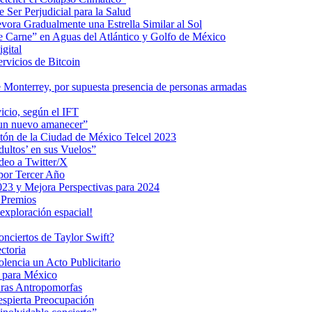
 Ser Perjudicial para la Salud
ra Gradualmente una Estrella Similar al Sol
me Carne” en Aguas del Atlántico y Golfo de México
gital
ervicios de Bitcoin
 Monterrey, por supuesta presencia de personas armadas
vicio, según el IFT
 un nuevo amanecer”
ratón de la Ciudad de México Telcel 2023
ultos’ en sus Vuelos”
deo a Twitter/X
 por Tercer Año
023 y Mejora Perspectivas para 2024
 Premios
exploración espacial!
nciertos de Taylor Swift?
ctoria
encia un Acto Publicitario
o para México
uras Antropomorfas
espierta Preocupación