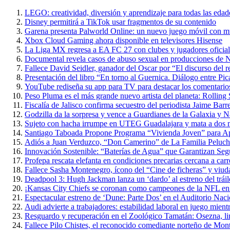
LEGO: creatividad, diversión y aprendizaje para todas las edad
Disney permitirá a TikTok usar fragmentos de su contenido
Garena presenta Palworld Online: un nuevo juego móvil con m
Xbox Cloud Gaming ahora disponible en televisores Hisense
La Liga MX regresa a EA FC 27 con clubes y jugadores oficial
Documental revela casos de abuso sexual en producciones de N
Fallece David Seidler, ganador del Oscar por “El discurso del
Presentación del libro “En torno al Guernica. Diálogo entre P
YouTube rediseña su app para TV para destacar los comentarios 
Peso Pluma es el más grande nuevo artista del planeta: Rolling
Fiscalía de Jalisco confirma secuestro del periodista Jaime Barr
Godzilla da la sorpresa y vence a Guardianes de la Galaxia y 
Sujeto con hacha irrumpe en UTEG Guadalajara y mata a dos 
Santiago Taboada Propone Programa “Vivienda Joven” para 
Adiós a Juan Verduzco, “Don Camerino” de La Familia Peluche
Innovación Sostenible: “Baterías de Agua” que Garantizan Seg
Profepa rescata elefanta en condiciones precarias cercana a carr
Fallece Sasha Montenegro, ícono del “Cine de ficheras” y viuda
Deadpool 3: Hugh Jackman lanza un ‘dardo’ al estreno del trái
¡Kansas City Chiefs se coronan como campeones de la NFL en 
Espectacular estreno de ‘Dune: Parte Dos’ en el Auditorio Nac
Audi advierte a trabajadores: estabilidad laboral en juego mientr
Resguardo y recuperación en el Zoológico Tamatán: Osezna, linc
Fallece Pilo Chistes, el reconocido comediante norteño de Mon