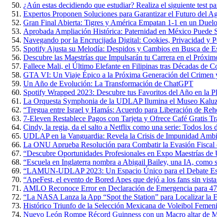
¿Aún estas decidiendo que estudiar? Realiza el siguiente test par
Expertos Proponen Soluciones para Garantizar el Futuro del 
Gran Final Abierta: Tigres y América Empatan 1-1 en un Duelo 
Aprobada Ampliación Histórica: Paternidad en México Puede S
Navegando por la Encrucijada Digital: Cookies, Privacidad y P
Spotify Ajusta su Melodía: Despidos y Cambios en Busca de Es
Descubre las Maestrías que Impulsarán tu Carrera en el Próxi
Fallece Mali, el Último Elefante en Filipinas tras Décadas de 
GTA VI: Un Viaje Épico a la Próxima Generación del Crimen y
Un Año de Evolución: La Transformación de ChatGPT
Spotify Wrapped 2023: Descubre tus Favoritos del Año en la P
La Orquesta Symphonia de la UDLAP Ilumina el Museo Kaluz c
“Tregua entre Israel y Hamás: Acuerdo para Liberación de Rehe
7-Eleven Restablece Pagos con Tarjeta y Ofrece Café Gratis Tr
Cindy, la regia, da el salto a Netflix como una serie: Todos los 
UDLAP en la Vanguardia: Revela la Crisis de Impunidad Ambi
La ONU Aprueba Resolución para Combatir la Evasión Fiscal
“Descubre Oportunidades Profesionales en Expo Maestrías 
“Escuela en Inglaterra nombra a Abigail Bailey, una IA, como 
“LAMUN-UDLAP 2023: Un Espacio Único para el Debate Estud
“ApeFest, el evento de Bored Apes que dejó a los fans sin vista
AMLO Reconoce Error en Declaración de Emergencia para 47
“La NASA Lanza la App “Spot the Station” para Localizar la Es
Histórico Triunfo de la Selección Mexicana de Voleibol Femen
Nuevo León Rompe Récord Guinness con un Macro altar de M