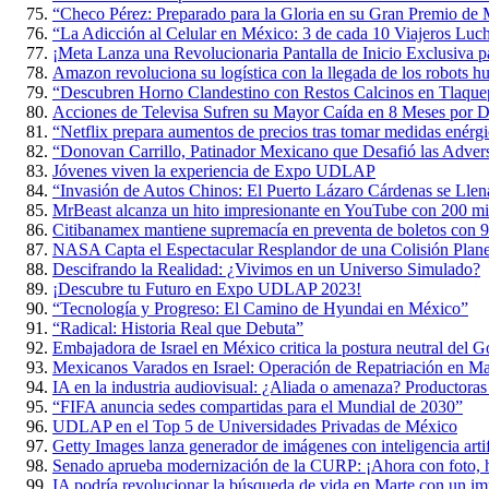
“Checo Pérez: Preparado para la Gloria en su Gran Premio de
“La Adicción al Celular en México: 3 de cada 10 Viajeros Luch
¡Meta Lanza una Revolucionaria Pantalla de Inicio Exclusiva p
Amazon revoluciona su logística con la llegada de los robots 
“Descubren Horno Clandestino con Restos Calcinos en Tlaque
Acciones de Televisa Sufren su Mayor Caída en 8 Meses por D
“Netflix prepara aumentos de precios tras tomar medidas enérgi
“Donovan Carrillo, Patinador Mexicano que Desafió las Adversi
Jóvenes viven la experiencia de Expo UDLAP
“Invasión de Autos Chinos: El Puerto Lázaro Cárdenas se Lle
MrBeast alcanza un hito impresionante en YouTube con 200 mil
Citibanamex mantiene supremacía en preventa de boletos con 9
NASA Capta el Espectacular Resplandor de una Colisión Planet
Descifrando la Realidad: ¿Vivimos en un Universo Simulado?
¡Descubre tu Futuro en Expo UDLAP 2023!
“Tecnología y Progreso: El Camino de Hyundai en México”
“Radical: Historia Real que Debuta”
Embajadora de Israel en México critica la postura neutral del 
Mexicanos Varados en Israel: Operación de Repatriación en M
IA en la industria audiovisual: ¿Aliada o amenaza? Productoras
“FIFA anuncia sedes compartidas para el Mundial de 2030”
UDLAP en el Top 5 de Universidades Privadas de México
Getty Images lanza generador de imágenes con inteligencia artif
Senado aprueba modernización de la CURP: ¡Ahora con foto, h
IA podría revolucionar la búsqueda de vida en Marte con un im