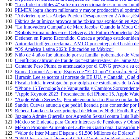
“Los Indestructibles 4” sufre un decepcionante estreno en taquil
PEMEX logra ahorro millonario y mayor producción al optimiza
“Advierten que las Abejas Pueden Desaparecer en 2 Años: ¿Es
Fábrica de químicos provoca nube tóxica tras explosión en Azc
“La Innovadora Campaña de Marc Jacobs: Cuando la Moda Cre
“Robots Humanoides en el Delivery: Un Futuro Prometedor, 
Detienen en Puerto Escondido, Oaxaca a prófugo estadouniden
Autoridad indígena reclama a AMLO por entrega del bastón 
“QS América Latina 2023: Educación en México”
Niño de 4 años fue ultimado por su familia: gobernador de Ver
Científicos califican de fraude los “extraterrestres” de Jaime 
Cantante Peso Pluma es amenazado por el CJNG previo a su co
Emma Coronel Aispuro, Esposa de “El Chapo” Guzmán, Será L
Huracán Lee se acerca al noreste de EE.UU. y Canadá: ¿Qué d
Fiscalía inicia investigación por golpiza de estudiantes de la 
“iPhone 15 Tecnología de Vanguardia y Cambios Sorprendente
“Apple Keynote 2023: Presentación del iPhone 15, Apple Wat
“Apple Watch Series 9: ¡Permite encontrar tu iPhone con facili
Sandra Cuevas anuncia que pedirá licencia para contender por
Rebeca Landa es la voz principal de Monday Night Football y
Juzgado Admite Querella por Agresión Sexual contra Luis Rub
México se Endeuda para Cubrir Intereses de Pensiones y Obras
México Propone Aumento del 3.4% en Gasto para Transición E
“Valor de Inter Miami Dispara a $1,500 Millones de Dólares”
“ONU Insta a los Líderes del G20 a Cambiar las Reglas para D