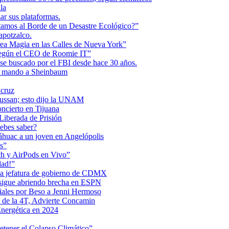
la
r sus plataformas.
tamos al Borde de un Desastre Ecológico?”
apotzalco.
a Magia en las Calles de Nueva York”
Según el CEO de Roomie IT”
se buscado por el FBI desde hace 30 años.
de mando a Sheinbaum
acruz
Maussan; esto dijo la UNAM
ncierto en Tijuana
iberada de Prisión
ebes saber?
Anáhuac a un joven en Angelópolis
s”
ch y AirPods en Vivo”
dad!”
 la jefatura de gobierno de CDMX
 sigue abriendo brecha en ESPN
iales por Beso a Jenni Hermoso
 de la 4T, Advierte Concamin
nergética en 2024
etener el Colapso Climático”