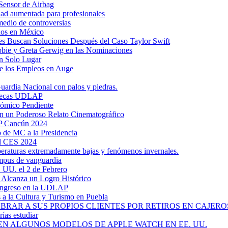
Sensor de Airbag
dad aumentada para profesionales
medio de controversias
dos en México
s Buscan Soluciones Después del Caso Taylor Swift
bbie y Greta Gerwig en las Nominaciones
n Solo Lugar
e los Empleos en Auge
uardia Nacional con palos y piedras.
ztecas UDLAP
nómico Pendiente
en un Poderoso Relato Cinematográfico
AP Cancún 2024
 de MC a la Presidencia
el CES 2024
mperaturas extremadamente bajas y fenómenos invernales.
mpus de vanguardia
. UU. el 2 de Febrero
y Alcanza un Logro Histórico
 Ingreso en la UDLAP
a la Cultura y Turismo en Puebla
RAR A SUS PROPIOS CLIENTES POR RETIROS EN CAJEROS
ías estudiar
EN ALGUNOS MODELOS DE APPLE WATCH EN EE. UU.