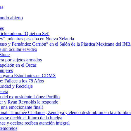
es
undo abierto
es
ickelodeon: ‘Quiet on Set’
 rey”, mientras pescaba en Nueva Zelanda
icasso y Fernández Carrión” en el Salón de la Plástica Mexicana del I
sin ocultar el video
 Stone
era por sujetos armados
Napoleón en el Oscar
mujeres
Apoyar a Estudiantes en CDMX
: Fallece a los 78 Años
uridad y Reciclaje
etera
 del expresidente López Portillo
ler y Ryan Reynolds le responde
una emocionante final!
ional: Timothée Chalamet, Zendaya y elenco deslumbran en la alfombra 
as se decide el futuro de la huelga
e y ocelote reciben atención integral
temorelos