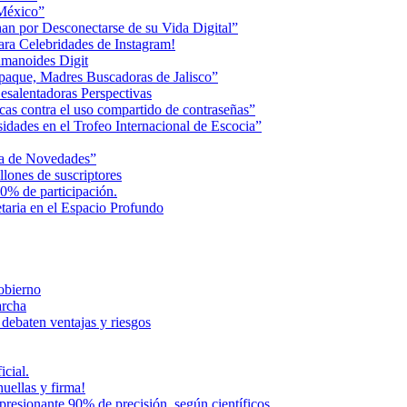
 México”
an por Desconectarse de su Vida Digital”
ara Celebridades de Instagram!
humanoides Digit
paque, Madres Buscadoras de Jalisco”
esalentadoras Perspectivas
cas contra el uso compartido de contraseñas”
dades en el Trofeo Internacional de Escocia”
na de Novedades”
lones de suscriptores
0% de participación.
aria en el Espacio Profundo
Gobierno
archa
 debaten ventajas y riesgos
icial.
uellas y firma!
presionante 90% de precisión, según científicos