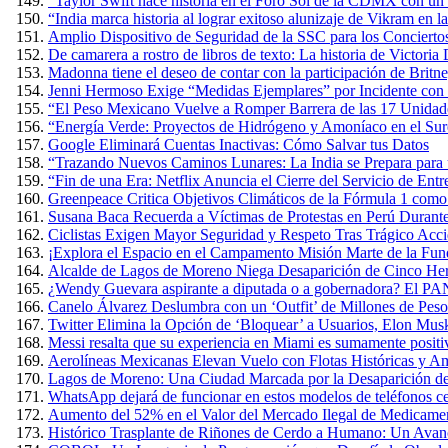
“Taylor Swift hace historia en el Foro Sol de la CDMX con un 
“India marca historia al lograr exitoso alunizaje de Vikram en 
Amplio Dispositivo de Seguridad de la SSC para los Conciertos
De camarera a rostro de libros de texto: La historia de Victoria
Madonna tiene el deseo de contar con la participación de Britn
Jenni Hermoso Exige “Medidas Ejemplares” por Incidente con 
“El Peso Mexicano Vuelve a Romper Barrera de las 17 Unidad
“Energía Verde: Proyectos de Hidrógeno y Amoníaco en el Sure
Google Eliminará Cuentas Inactivas: Cómo Salvar tus Datos
“Trazando Nuevos Caminos Lunares: La India se Prepara para u
“Fin de una Era: Netflix Anuncia el Cierre del Servicio de E
Greenpeace Critica Objetivos Climáticos de la Fórmula 1 com
Susana Baca Recuerda a Víctimas de Protestas en Perú Durante
Ciclistas Exigen Mayor Seguridad y Respeto Tras Trágico Acc
¡Explora el Espacio en el Campamento Misión Marte de la Fun
Alcalde de Lagos de Moreno Niega Desaparición de Cinco Herm
¿Wendy Guevara aspirante a diputada o a gobernadora? El PAN
Canelo Álvarez Deslumbra con un ‘Outfit’ de Millones de Pes
Twitter Elimina la Opción de ‘Bloquear’ a Usuarios, Elon Mus
Messi resalta que su experiencia en Miami es sumamente positiva
Aerolíneas Mexicanas Elevan Vuelo con Flotas Históricas y Am
Lagos de Moreno: Una Ciudad Marcada por la Desaparición de
WhatsApp dejará de funcionar en estos modelos de teléfonos cel
Aumento del 52% en el Valor del Mercado Ilegal de Medicame
Histórico Trasplante de Riñones de Cerdo a Humano: Un Avan