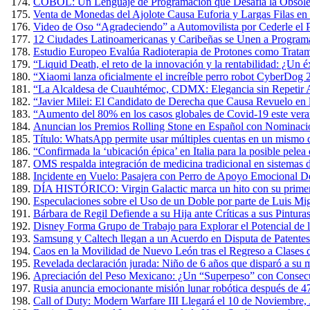
COBOL: Un Lenguaje de Programación que Desafía la Obsole
Venta de Monedas del Ajolote Causa Euforia y Largas Filas en
Video de Oso “Agradeciendo” a Automovilista por Cederle el 
12 Ciudades Latinoamericanas y Caribeñas se Unen a Programa
Estudio Europeo Evalúa Radioterapia de Protones como Tratam
“Liquid Death, el reto de la innovación y la rentabilidad: ¿Un 
“Xiaomi lanza oficialmente el increíble perro robot CyberDog 
“La Alcaldesa de Cuauhtémoc, CDMX: Elegancia sin Repetir A
“Javier Milei: El Candidato de Derecha que Causa Revuelo en
“Aumento del 80% en los casos globales de Covid-19 este verano
Anuncian los Premios Rolling Stone en Español con Nominacio
Título: WhatsApp permite usar múltiples cuentas en un mismo 
“Confirmada la ‘ubicación épica’ en Italia para la posible pel
OMS respalda integración de medicina tradicional en sistemas d
Incidente en Vuelo: Pasajera con Perro de Apoyo Emocional D
DÍA HISTÓRICO: Virgin Galactic marca un hito con su primer v
Especulaciones sobre el Uso de un Doble por parte de Luis Mig
Bárbara de Regil Defiende a su Hija ante Críticas a sus Pintur
Disney Forma Grupo de Trabajo para Explorar el Potencial de l
Samsung y Caltech llegan a un Acuerdo en Disputa de Patente
Caos en la Movilidad de Nuevo León tras el Regreso a Clases 
Revelada declaración jurada: Niño de 6 años que disparó a su m
Apreciación del Peso Mexicano: ¿Un “Superpeso” con Consec
Rusia anuncia emocionante misión lunar robótica después de 4
Call of Duty: Modern Warfare III Llegará el 10 de Noviembre,