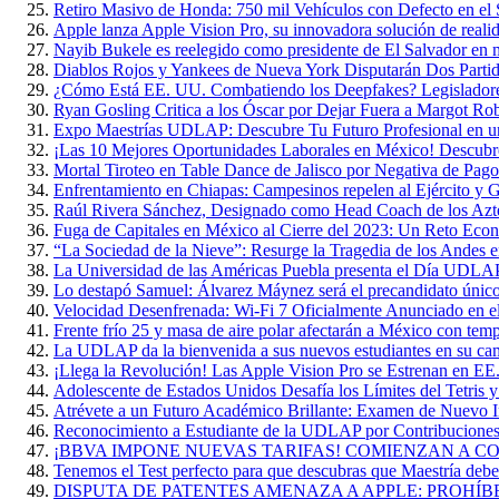
Retiro Masivo de Honda: 750 mil Vehículos con Defecto en el 
Apple lanza Apple Vision Pro, su innovadora solución de reali
Nayib Bukele es reelegido como presidente de El Salvador en 
Diablos Rojos y Yankees de Nueva York Disputarán Dos Parti
¿Cómo Está EE. UU. Combatiendo los Deepfakes? Legisladore
Ryan Gosling Critica a los Óscar por Dejar Fuera a Margot Ro
Expo Maestrías UDLAP: Descubre Tu Futuro Profesional en u
¡Las 10 Mejores Oportunidades Laborales en México! Descubr
Mortal Tiroteo en Table Dance de Jalisco por Negativa de Pago
Enfrentamiento en Chiapas: Campesinos repelen al Ejército y G
Raúl Rivera Sánchez, Designado como Head Coach de los A
Fuga de Capitales en México al Cierre del 2023: Un Reto Eco
“La Sociedad de la Nieve”: Resurge la Tragedia de los Andes 
La Universidad de las Américas Puebla presenta el Día UDL
Lo destapó Samuel: Álvarez Máynez será el precandidato único
Velocidad Desenfrenada: Wi-Fi 7 Oficialmente Anunciado en 
Frente frío 25 y masa de aire polar afectarán a México con te
La UDLAP da la bienvenida a sus nuevos estudiantes en su ca
¡Llega la Revolución! Las Apple Vision Pro se Estrenan en EE
Adolescente de Estados Unidos Desafía los Límites del Tetris 
Atrévete a un Futuro Académico Brillante: Examen de Nuevo
Reconocimiento a Estudiante de la UDLAP por Contribuciones 
¡BBVA IMPONE NUEVAS TARIFAS! COMIENZAN A COB
Tenemos el Test perfecto para que descubras que Maestría deber
DISPUTA DE PATENTES AMENAZA A APPLE: PROHÍB