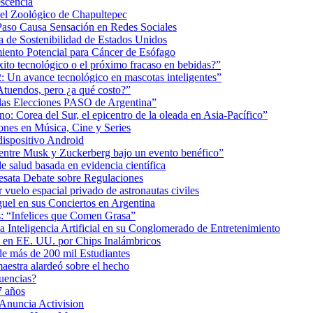
scencia
 el Zoológico de Chapultepec
Paso Causa Sensación en Redes Sociales
 de Sostenibilidad de Estados Unidos
iento Potencial para Cáncer de Esófago
éxito tecnológico o el próximo fracaso en bebidas?”
2: Un avance tecnológico en mascotas inteligentes”
tuendos, pero ¿a qué costo?”
 las Elecciones PASO de Argentina”
: Corea del Sur, el epicentro de la oleada en Asia-Pacífico”
nes en Música, Cine y Series
dispositivo Android
ea entre Musk y Zuckerberg bajo un evento benéfico”
e salud basada en evidencia científica
esata Debate sobre Regulaciones
uelo espacial privado de astronautas civiles
uel en sus Conciertos en Argentina
as: “Infelices que Comen Grasa”
a Inteligencia Artificial en su Conglomerado de Entretenimiento
s en EE. UU. por Chips Inalámbricos
de más de 200 mil Estudiantes
aestra alardeó sobre el hecho
uencias?
7 años
 Anuncia Activision