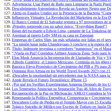
Advertencia: Usar Papel de Baño para Limpiarse la Nariz Puede
Descubrimiento Astronómico Revela un Agujero Negro que Devo
Alerta en Estados Unidos por la Presencia de la Bacteria “Co
Influencers Virtuales: La Revolución del Marketing en la Era Di
El Banco Central de El Salvador registra a 97 proveedores de s
¡Pringles sorprende con un sabor único: “Everything Bagel”!
Bajan del escenario a Edwin Luna, cantante de La Trakalosa de
Asesinan al rapero Lefty SM en su casa en Zapopan
Empresas de Carlos Slim, las más señaladas por fallas en el ser
“La misión lunar india Chandrayaan-3 concluye a la espera de
Título: Indeporte investiga a corredores “tramposos” en el Ma
“¡Vuela en Paz! Corendon Airlines Anuncia Zona ‘Solo para Ad
Elon Musk Anuncia la Incorporación de Llamadas de Voz y Ví
Alfredo Gutiérrez, el Liniero Mexicano, Continúa en los 49ers
Banxico Eleva Pronóstico de Crecimiento del PIB a 3% para 2
Quintana Roo Arrasa en los World Travel Awards 2023 con 21
¡Descubre la oportunidad sin precedentes que la NASA para la 
Apple Revela el Futuro Tecnológico: iPhone 15
¿Por qué los Swifties Experimentan Amnesia Después de los Co
Los Temerarios Anuncian su Separación Tras 46 Años de Traye
Recuperación de la Paz en Michoacán: AMLO Considera la Viol
Repensando la Política Energética: Competencia y Crecimient
Descubren Cofre de Piedra en el Templo Mayor con 15 Escult
Trágico Suicidio de Médico por Exceso de Trabajo en Japón D