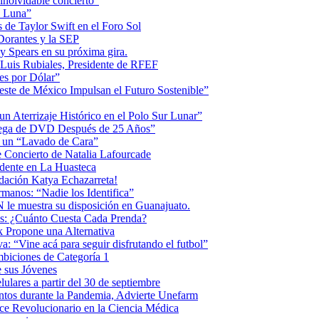
inolvidable concierto”
la Luna”
 de Taylor Swift en el Foro Sol
 Dorantes y la SEP
ey Spears en su próxima gira.
Luis Rubiales, Presidente de RFEF
es por Dólar”
ste de México Impulsan el Futuro Sostenible”
n Aterrizaje Histórico en el Polo Sur Lunar”
ntrega de DVD Después de 25 Años”
o un “Lavado de Cara”
 Concierto de Natalia Lafourcade
idente en La Huasteca
dación Katya Echazarreta!
anos: “Nadie los Identifica”
 le muestra su disposición en Guanajuato.
os: ¿Cuánto Cuesta Cada Prenda?
k Propone una Alternativa
: “Vine acá para seguir disfrutando el futbol”
biciones de Categoría 1
 sus Jóvenes
ulares a partir del 30 de septiembre
ntos durante la Pandemia, Advierte Unefarm
ce Revolucionario en la Ciencia Médica