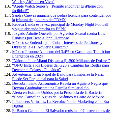
Watch y AirPods en Vivo”
“Apple Watch Series 9: ¡Permite encontrar tu iPhone con
facilidad!”
Sandra Cuevas anuncia que pedirá licencia para contender por
la jefatura de gobierno de CDMX
Rebeca Landa es la voz principal de Monday Night Football
y sigue abriendo brecha en ESPN
Juzgado Admite Querella por Agresión Sexual contra Luis
Rubiales por Beso a Jenni Hermoso
México se Endeuda para Cubrir Intereses de Pensiones y
Obras de la 4T, Advierte Concamin
México Propone Aumento del 3.4% en Gasto para Transición
Energética en 2024
“Valor de Inter Miami Dispara a $1,500 Millones de Dólares”
“ONU Insta a los Líderes del G20 a Cambiar las Reglas para
Detener el Colapso Climático”
Advertencia: Usar Papel de Baño para Limpiarse la Nariz
Puede Ser Perjudicial para la Salud
Descubrimiento Astronómico Revela un Agujero Negro que
Devora Gradualmente una Estrella Similar al Sol
Alerta en Estados Unidos por la Presencia de la Bacteria
“Come Carne” en Aguas del Atlántico y Golfo de México
Influencers Virtuales: La Revolución del Marketing en la Era
Digital
El Banco Central de El Salvador registra a 97 proveedores de