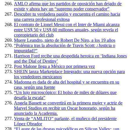
AMLO afirma que los partidos de oposición han dejado de
existir y ahora hay un “supremo poder conservador”
Descubre tu verdadera pasión y encuentra el camino hacia
una carrera profesional exitosa
El contrato de Lionel Messi con el Inter de Miami alcanza
entre US$ 50 y US$ 60 millones anuales, según revela el
copropietario del club
Muere Leandro, nieto de Robert De Niro, a los 19 años
“Polémica tras la absolución de Travis Scott: ¿Justicia o
impunidad?”
Harrison Ford recibe una despedida heroica en ‘Indiana Jones
and the Dial of Destiny’
Post Malone llega a México por primera vez
SHEIN lanza Marketplace Integrado: una nueva opción para
los vendedores mexicanos
Madonna es dada de alta del hospital y se encuentra en su
casa, según una fuente
“Un lujo microscópico: El bolso de miles de dólares que
desafía la escala”
Angela Bassett se convertirá en la primera mujer y actriz de
Marvel Studios en recibir un Oscar honorario, según ha
anunciado la Academia.
Venta de “AMLITO” parlante, el muñeco del presidente
López Obrador
“El auge de las drogas psicodélicas en Silicon Valley: ¿un