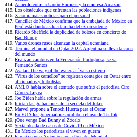
Acuerdo entre la Unión Europea y la empresa Amazon
Los obstáculos que enfrentan las poblaciones indígenas
Xiaomi: malas noticias para el personal
Canciller de México confirma que la embajada de México en
Perú está dando asilo a familia del ex presidente
Ricardo Sheffield la duplicidad de boletos en concierto de
Bad Bunny
Varios drones rusos alcanzan la capital ucraniana
Termina el mundial en Qatar 2022: Argentina se lleva la copa
del mundo
Realizan cambios en la Federación Portuguesa, se va
Fernando Santos
Avatar: The way of the water, así va su estreno
”Virus de los camellos” se registran contagios en Qatar entre
aficionados y futbolistas
AMLO habla sobre el atentado que sufrió el periodista Ciro
Gómez Leyva
Joe Biden habla sobre la regulación de armas
Inician las grabaciones de la secuela del Joker
Marvel propone a Tenoch Huerta para el Oscar
En EUA los gobernadores prohiben el uso de TikTok
¡Que venga Bad Bunny al Zócalo!
Sexta oleada de casos de Covid-19 en México
En México los periodistas sí viven en guerra
Francia contra Argentina en la final del Mundial