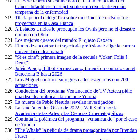
El 15 de febrero se conmemoró el Día Internacional del
Cáncer Infantil con el objetivo de promover la detección
temprana de la enfermedad
Till, la película biográfica sobre un crimen de racismo fue
proyectada en la Casa Blanca
A Estados Unidos le preocupan los Ovnis pero no el desastre
químico en Ohio
Los mejores quesos del mundo: El queso Oaxaca
El reto de encontrar tu trayectoria profesional: elige la carrera
universitaria ideal para ti
”Sí es cine”: primera imagen de la secuela “Joker: Folie à
Deux”
Julián Araujo, futbolista mexicano, firmará un contrato con el
Barcelona B hasta 2026
Luis Miguel confirma su regreso a los escenarios con 200
actuaciones
Conductora del programa Ventaneando de TV Azteca pidió
una disculpa pública a la cantante Yuridia
La muerte de Pablo Neruda: revelan investigación
La sanción en los Oscar de 2022 a Will Smith por la
Academia de las Artes y las Ciencias Cinematográficas
Continúa la polémica del programa ”ventaneando” por el caso
de Yuridia
”The Whale” la película de drama protagonizada por Brendan
Fraser