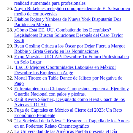
realidad aumentada para profesionales
Nayib Bukele es reelegido como presidente de El Salvador en
medio de controversias
Diablos Rojos y Yankees de Nueva York Disputarán Dos
Partidos en México
¿Cómo Está EE. UU. Combatiendo los Deepfakes?
Legisladores Buscan Soluciones Después del Caso Taylor
Swift
Ryan Gosling Critica a los Óscar por Dejar Fuera a Margot
Robbie y Greta Gerwig en las Nominaciones
Expo Maestrías UDLAP: Descubre Tu Futuro Profesional en
un Solo Lugar
¡Las 10 Mejores Oportunidades Laborales en México!
Descubre los Empleos en Auge
Mortal Tiroteo en Table Dance de Jalisco por Negativa de
Pago
Enfrentamiento en Chiapas: Campesinos repelen al Ejército y
Guardia Nacional con palos y piedras.
Raúl Rivera Sánchez, Designado como Head Coach de los
Aztecas UDLAP
Fuga de Capitales en México al Cierre del 2023: Un Reto
Económico Pendiente
“La Sociedad de la Nieve”: Resurge la Tragedia de los Andes
en un Poderoso Relato Cinematográfico
La Universidad de las Américas Puebla presenta el Día