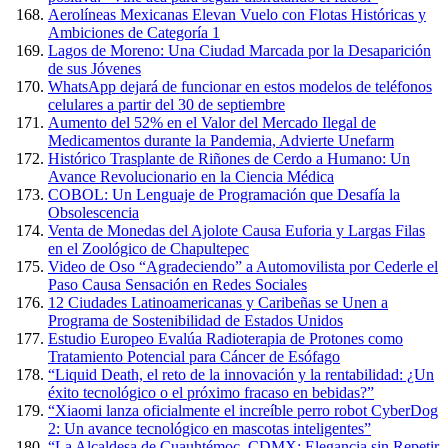
Aerolíneas Mexicanas Elevan Vuelo con Flotas Históricas y
Ambiciones de Categoría 1
Lagos de Moreno: Una Ciudad Marcada por la Desaparición
de sus Jóvenes
WhatsApp dejará de funcionar en estos modelos de teléfonos
celulares a partir del 30 de septiembre
Aumento del 52% en el Valor del Mercado Ilegal de
Medicamentos durante la Pandemia, Advierte Unefarm
Histórico Trasplante de Riñones de Cerdo a Humano: Un
Avance Revolucionario en la Ciencia Médica
COBOL: Un Lenguaje de Programación que Desafía la
Obsolescencia
Venta de Monedas del Ajolote Causa Euforia y Largas Filas
en el Zoológico de Chapultepec
Video de Oso “Agradeciendo” a Automovilista por Cederle el
Paso Causa Sensación en Redes Sociales
12 Ciudades Latinoamericanas y Caribeñas se Unen a
Programa de Sostenibilidad de Estados Unidos
Estudio Europeo Evalúa Radioterapia de Protones como
Tratamiento Potencial para Cáncer de Esófago
“Liquid Death, el reto de la innovación y la rentabilidad: ¿Un
éxito tecnológico o el próximo fracaso en bebidas?”
“Xiaomi lanza oficialmente el increíble perro robot CyberDog
2: Un avance tecnológico en mascotas inteligentes”
“La Alcaldesa de Cuauhtémoc, CDMX: Elegancia sin Repetir