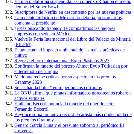
En una plataforma suspendida: así comenzó Rihanna el medio
tiempo del Super Bowl
Suscriptores de Netflix en descontento por las nuevas políticas
La reciente inflación en México no debería preocuparnos,
comenta el presidente
¿Estás buscando trabajo? Te compartimos las mejores
empresas con sede en México
Vuelve la Feria Internacional del Libro del Palacio de Minería
(FILPM)
El aguacate: el impacto ambiental de las malas prácticas de
cultivo
Regresa el foro internacional: Expo Plásticos 2023
Confirman la muerte del portero Ahmet Eyüp Türkaslan por
el terremoto de Turquía
Madonna recibe críticas por su aspecto en los premios
Grammy 2023
Se ”echan la bolita” entre periódicos corruptos
La ONU afirma que piratas informáticos norcoreanos robaron
activos virtuales
Emiliano Becerril anuncia la muerte del querido actor
Fernando Becerril
Beyonce suma un nuevo record: la artista más condecorada de
los premios Grammy
Genaro García Luna y el presunto soborno al periódico El
Universal