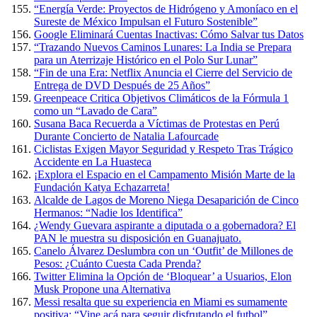
“Energía Verde: Proyectos de Hidrógeno y Amoníaco en el
Sureste de México Impulsan el Futuro Sostenible”
Google Eliminará Cuentas Inactivas: Cómo Salvar tus Datos
“Trazando Nuevos Caminos Lunares: La India se Prepara
para un Aterrizaje Histórico en el Polo Sur Lunar”
“Fin de una Era: Netflix Anuncia el Cierre del Servicio de
Entrega de DVD Después de 25 Años”
Greenpeace Critica Objetivos Climáticos de la Fórmula 1
como un “Lavado de Cara”
Susana Baca Recuerda a Víctimas de Protestas en Perú
Durante Concierto de Natalia Lafourcade
Ciclistas Exigen Mayor Seguridad y Respeto Tras Trágico
Accidente en La Huasteca
¡Explora el Espacio en el Campamento Misión Marte de la
Fundación Katya Echazarreta!
Alcalde de Lagos de Moreno Niega Desaparición de Cinco
Hermanos: “Nadie los Identifica”
¿Wendy Guevara aspirante a diputada o a gobernadora? El
PAN le muestra su disposición en Guanajuato.
Canelo Álvarez Deslumbra con un ‘Outfit’ de Millones de
Pesos: ¿Cuánto Cuesta Cada Prenda?
Twitter Elimina la Opción de ‘Bloquear’ a Usuarios, Elon
Musk Propone una Alternativa
Messi resalta que su experiencia en Miami es sumamente
positiva: “Vine acá para seguir disfrutando el futbol”