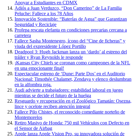
Apoyar a Estudiantes en CDMX
Adiós a Juan Verduzco, “Don Camerino” de La Familia
Peluche: Fallece a los 78 Años
Innovación Sostenible: “Baterías de Agua” que Garantizan
Seguridad y Reciclaje
Profepa rescata elefanta en condiciones precarias cercana a
carretera
Fallece Sasha Montenegro, ícono del “Cine de ficheras” y
viuda del expresidente López Portillo
Deadpool 3: Hugh Jackman lanza un ‘dardo’ al estreno del
tráiler y Ryan Reynolds le responde
¡Kansas City Chiefs se coronan como campeones de la NFL
en una emocionante final!
Espectacular estreno de ‘Dune: Parte Dos’ en el Auditorio
Nacional: Timothée Chalamet, Zendaya y elenco deslumbran
en la alfombra roja.
Audi advierte a trabajadores: estabilidad laboral en juego
mientras se decide el futuro de la huelga
Resguardo y recuperación en el Zoológico Tamatán: Osezna,
lince y ocelote reciben atención integral
Fallece Pilo Chistes, el reconocido comediante norteño de
Montemorelos
Retiro Masivo de Honda: 750 mil Vehículos con Defecto en
el Sensor de Airbag
Apple lanza Apple Vision Pro, su innovadora solución de