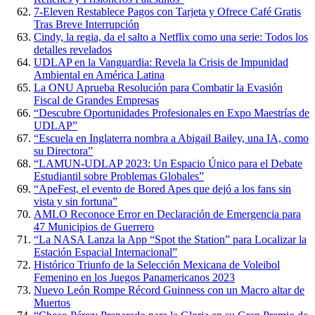
7-Eleven Restablece Pagos con Tarjeta y Ofrece Café Gratis
Tras Breve Interrupción
Cindy, la regia, da el salto a Netflix como una serie: Todos los
detalles revelados
UDLAP en la Vanguardia: Revela la Crisis de Impunidad
Ambiental en América Latina
La ONU Aprueba Resolución para Combatir la Evasión
Fiscal de Grandes Empresas
“Descubre Oportunidades Profesionales en Expo Maestrías de
UDLAP”
“Escuela en Inglaterra nombra a Abigail Bailey, una IA, como
su Directora”
“LAMUN-UDLAP 2023: Un Espacio Único para el Debate
Estudiantil sobre Problemas Globales”
“ApeFest, el evento de Bored Apes que dejó a los fans sin
vista y sin fortuna”
AMLO Reconoce Error en Declaración de Emergencia para
47 Municipios de Guerrero
“La NASA Lanza la App “Spot the Station” para Localizar la
Estación Espacial Internacional”
Histórico Triunfo de la Selección Mexicana de Voleibol
Femenino en los Juegos Panamericanos 2023
Nuevo León Rompe Récord Guinness con un Macro altar de
Muertos