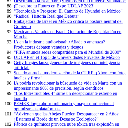
Descifrando la Realidad: ¿Vivimos en un Universo Simulado?
¡Descubre tu Futuro en Expo UDLAP 2023!
“Tecnología y Progreso: El Camino de Hyundai en México”
“Radical: Historia Real que Debuta”
Embajadora de Israel en México critica la postura neutral del
Gobierno
Mexicanos Varados en Israel: Operación de Repatriación en
Marcha
IA en la industria audiovisual: ¿Aliada o amenaza?
Productoras debaten ventajas y riesgos
“FIFA anuncia sedes compartidas para el Mundial de 2030”
UDLAP en el Top 5 de Universidades Privadas de México
Getty Images lanza generador de imágenes con inteligencia
artificial.
Senado aprueba modernización de la CURP: ¡Ahora con foto,
huellas y firma!
IA podría revolucionar la búsqueda de vida en Marte con un
impresionante 90% de precisión, según científicos
“Los Indestructibles 4” sufre un decepcionante estreno en
taquilla
PEMEX logra ahorro millonario y mayor producción al
optimizar sus plataformas.
“Advierten que las Abejas Pueden Desaparecer en 2 Años:
¿Estamos al Borde de un Desastre Ecológico?”
Fábrica de químicos provoca nube tóxica tras explosión en