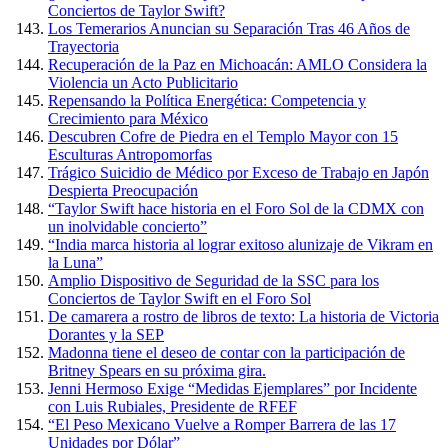
Conciertos de Taylor Swift?
Los Temerarios Anuncian su Separación Tras 46 Años de
Trayectoria
Recuperación de la Paz en Michoacán: AMLO Considera la
Violencia un Acto Publicitario
Repensando la Política Energética: Competencia y
Crecimiento para México
Descubren Cofre de Piedra en el Templo Mayor con 15
Esculturas Antropomorfas
Trágico Suicidio de Médico por Exceso de Trabajo en Japón
Despierta Preocupación
“Taylor Swift hace historia en el Foro Sol de la CDMX con
un inolvidable concierto”
“India marca historia al lograr exitoso alunizaje de Vikram en
la Luna”
Amplio Dispositivo de Seguridad de la SSC para los
Conciertos de Taylor Swift en el Foro Sol
De camarera a rostro de libros de texto: La historia de Victoria
Dorantes y la SEP
Madonna tiene el deseo de contar con la participación de
Britney Spears en su próxima gira.
Jenni Hermoso Exige “Medidas Ejemplares” por Incidente
con Luis Rubiales, Presidente de RFEF
“El Peso Mexicano Vuelve a Romper Barrera de las 17
Unidades por Dólar”