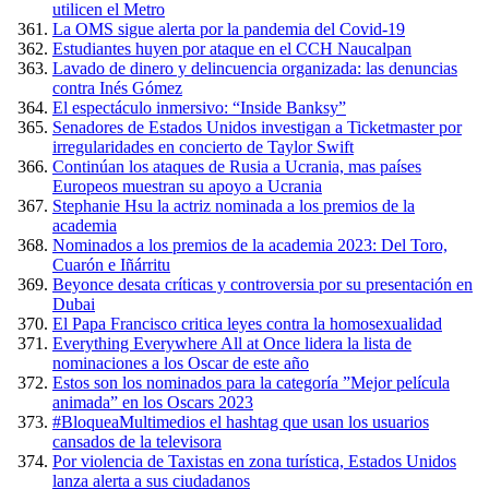
utilicen el Metro
La OMS sigue alerta por la pandemia del Covid-19
Estudiantes huyen por ataque en el CCH Naucalpan
Lavado de dinero y delincuencia organizada: las denuncias
contra Inés Gómez
El espectáculo inmersivo: “Inside Banksy”
Senadores de Estados Unidos investigan a Ticketmaster por
irregularidades en concierto de Taylor Swift
Continúan los ataques de Rusia a Ucrania, mas países
Europeos muestran su apoyo a Ucrania
Stephanie Hsu la actriz nominada a los premios de la
academia
Nominados a los premios de la academia 2023: Del Toro,
Cuarón e Iñárritu
Beyonce desata críticas y controversia por su presentación en
Dubai
El Papa Francisco critica leyes contra la homosexualidad
Everything Everywhere All at Once lidera la lista de
nominaciones a los Oscar de este año
Estos son los nominados para la categoría ”Mejor película
animada” en los Oscars 2023
#BloqueaMultimedios el hashtag que usan los usuarios
cansados de la televisora
Por violencia de Taxistas en zona turística, Estados Unidos
lanza alerta a sus ciudadanos