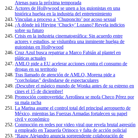
Atenas para la próxima temporada
Actores de Hollywood se unen a los guionistas en una
histórica huelga en la industria del entretenimiento
Vinculan a proceso a ‘Chuponcito’ por acoso sexual
¿A dónde irá Hirving ‘Chucky’ Lozano? Revela indicios
sobre su futuro
Crisis en la industria cinematográfica: Sin acuerdo entre
actores y estudios, se vislumbra una inminente huelga de
guionistas en Hollywood
Cruz Azul busca repatriar a Marco Fabián al plantel en
pláticas actuales
AMLO pide a EU acelerar acciones contra el consumo de
drogas en su territorio
Tras llamado de atención de AMLO, Morena pide a
“corcholatas” deslindarse de espectaculares
¡Descubre el mágico mundo de Wonka antes de su estreno en
cines el 15 de diciembre!
Promoción controvertida: Aerolínea se mofa Checo Pérez por
su mala racha
La Marina asume el control total del principal aeropuerto de
México, mientras las Fuerzas Armadas fortalecen su papel
civil y económico
Conmoción en redes por video viral que revela brutal agresión
a empleado en Taquería Orinoco y falta de acción policial
“Rauw Alejandro anuncia sorprendente colaboración de