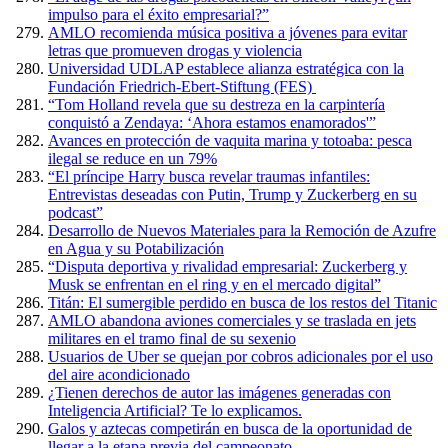
impulso para el éxito empresarial?”
AMLO recomienda música positiva a jóvenes para evitar
letras que promueven drogas y violencia
Universidad UDLAP establece alianza estratégica con la
Fundación Friedrich-Ebert-Stiftung (FES)
“Tom Holland revela que su destreza en la carpintería
conquistó a Zendaya: ‘Ahora estamos enamorados'”
Avances en protección de vaquita marina y totoaba: pesca
ilegal se reduce en un 79%
“El príncipe Harry busca revelar traumas infantiles:
Entrevistas deseadas con Putin, Trump y Zuckerberg en su
podcast”
Desarrollo de Nuevos Materiales para la Remoción de Azufre
en Agua y su Potabilización
“Disputa deportiva y rivalidad empresarial: Zuckerberg y
Musk se enfrentan en el ring y en el mercado digital”
Titán: El sumergible perdido en busca de los restos del Titanic
AMLO abandona aviones comerciales y se traslada en jets
militares en el tramo final de su sexenio
Usuarios de Uber se quejan por cobros adicionales por el uso
del aire acondicionado
¿Tienen derechos de autor las imágenes generadas con
Inteligencia Artificial? Te lo explicamos.
Galos y aztecas competirán en busca de la oportunidad de
llegar a la etapa previa del campeonato.