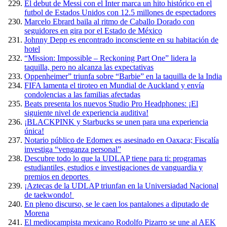
El debut de Messi con el Inter marca un hito histórico en el
futbol de Estados Unidos con 12.5 millones de espectadores
Marcelo Ebrard baila al ritmo de Caballo Dorado con
seguidores en gira por el Estado de México
Johnny Depp es encontrado inconsciente en su habitación de
hotel
“Mission: Impossible – Reckoning Part One” lidera la
taquilla, pero no alcanza las expectativas
Oppenheimer” triunfa sobre “Barbie” en la taquilla de la India
FIFA lamenta el tiroteo en Mundial de Auckland y envía
condolencias a las familias afectadas
Beats presenta los nuevos Studio Pro Headphones: ¡El
siguiente nivel de experiencia auditiva!
¡BLACKPINK y Starbucks se unen para una experiencia
única!
Notario público de Edomex es asesinado en Oaxaca; Fiscalía
investiga “venganza personal”
Descubre todo lo que la UDLAP tiene para ti: programas
estudiantiles, estudios e investigaciones de vanguardia y
premios en deportes
¡Aztecas de la UDLAP triunfan en la Universiadad Nacional
de taekwondo!
En pleno discurso, se le caen los pantalones a diputado de
Morena
El mediocampista mexicano Rodolfo Pizarro se une al AEK