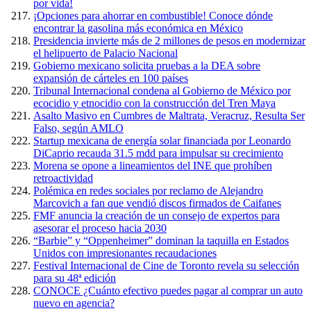
por vida!
¡Opciones para ahorrar en combustible! Conoce dónde
encontrar la gasolina más económica en México
Presidencia invierte más de 2 millones de pesos en modernizar
el helipuerto de Palacio Nacional
Gobierno mexicano solicita pruebas a la DEA sobre
expansión de cárteles en 100 países
Tribunal Internacional condena al Gobierno de México por
ecocidio y etnocidio con la construcción del Tren Maya
Asalto Masivo en Cumbres de Maltrata, Veracruz, Resulta Ser
Falso, según AMLO
Startup mexicana de energía solar financiada por Leonardo
DiCaprio recauda 31.5 mdd para impulsar su crecimiento
Morena se opone a lineamientos del INE que prohíben
retroactividad
Polémica en redes sociales por reclamo de Alejandro
Marcovich a fan que vendió discos firmados de Caifanes
FMF anuncia la creación de un consejo de expertos para
asesorar el proceso hacia 2030
“Barbie” y “Oppenheimer” dominan la taquilla en Estados
Unidos con impresionantes recaudaciones
Festival Internacional de Cine de Toronto revela su selección
para su 48ª edición
CONOCE ¿Cuánto efectivo puedes pagar al comprar un auto
nuevo en agencia?