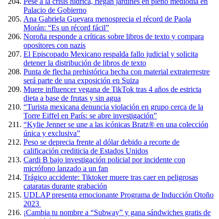
Pese a la crisis hídrica, riegan jardines en pleno mediodía en
Palacio de Gobierno
Ana Gabriela Guevara menosprecia el récord de Paola
Morán: “Es un récord fácil”
Noroña responde a críticas sobre libros de texto y compara
opositores con nazis
El Episcopado Mexicano respalda fallo judicial y solicita
detener la distribución de libros de texto
Punta de flecha prehistórica hecha con material extraterrestre
será parte de una exposición en Suiza
Muere influencer vegana de TikTok tras 4 años de estricta
dieta a base de frutas y sin agua
“Turista mexicana denuncia violación en grupo cerca de la
Torre Eiffel en París: se abre investigación”
“Kylie Jenner se une a las icónicas Bratz® en una colección
única y exclusiva”
Peso se deprecia frente al dólar debido a recorte de
calificación crediticia de Estados Unidos
Cardi B bajo investigación policial por incidente con
micrófono lanzado a un fan
Trágico accidente: Tiktoker muere tras caer en peligrosas
cataratas durante grabación
UDLAP presenta emocionante Programa de Inducción Otoño
2023
¡Cambia tu nombre a “Subway” y gana sándwiches gratis de