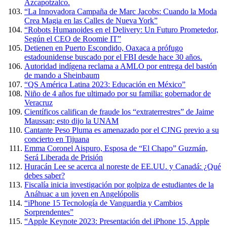
Azcapotzalco.
“La Innovadora Campaña de Marc Jacobs: Cuando la Moda
Crea Magia en las Calles de Nueva York”
“Robots Humanoides en el Delivery: Un Futuro Prometedor,
Según el CEO de Roomie IT”
Detienen en Puerto Escondido, Oaxaca a prófugo
estadounidense buscado por el FBI desde hace 30 años.
Autoridad indígena reclama a AMLO por entrega del bastón
de mando a Sheinbaum
“QS América Latina 2023: Educación en México”
Niño de 4 años fue ultimado por su familia: gobernador de
Veracruz
Científicos califican de fraude los “extraterrestres” de Jaime
Maussan; esto dijo la UNAM
Cantante Peso Pluma es amenazado por el CJNG previo a su
concierto en Tijuana
Emma Coronel Aispuro, Esposa de “El Chapo” Guzmán,
Será Liberada de Prisión
Huracán Lee se acerca al noreste de EE.UU. y Canadá: ¿Qué
debes saber?
Fiscalía inicia investigación por golpiza de estudiantes de la
Anáhuac a un joven en Angelópolis
“iPhone 15 Tecnología de Vanguardia y Cambios
Sorprendentes”
“Apple Keynote 2023: Presentación del iPhone 15, Apple