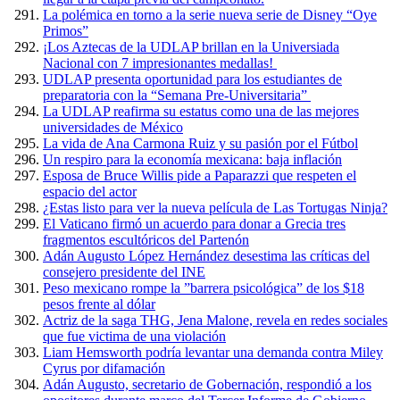
La polémica en torno a la serie nueva serie de Disney “Oye
Primos”
¡Los Aztecas de la UDLAP brillan en la Universiada
Nacional con 7 impresionantes medallas!
UDLAP presenta oportunidad para los estudiantes de
preparatoria con la “Semana Pre-Universitaria”
La UDLAP reafirma su estatus como una de las mejores
universidades de México
La vida de Ana Carmona Ruiz y su pasión por el Fútbol
Un respiro para la economía mexicana: baja inflación
Esposa de Bruce Willis pide a Paparazzi que respeten el
espacio del actor
¿Estas listo para ver la nueva película de Las Tortugas Ninja?
El Vaticano firmó un acuerdo para donar a Grecia tres
fragmentos escultóricos del Partenón
Adán Augusto López Hernández desestima las críticas del
consejero presidente del INE
Peso mexicano rompe la ”barrera psicológica” de los $18
pesos frente al dólar
Actriz de la saga THG, Jena Malone, revela en redes sociales
que fue victima de una violación
Liam Hemsworth podría levantar una demanda contra Miley
Cyrus por difamación
Adán Augusto, secretario de Gobernación, respondió a los