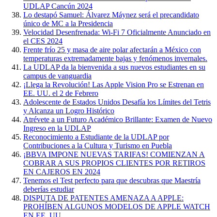
UDLAP Cancún 2024
Lo destapó Samuel: Álvarez Máynez será el precandidato
único de MC a la Presidencia
Velocidad Desenfrenada: Wi-Fi 7 Oficialmente Anunciado en
el CES 2024
Frente frío 25 y masa de aire polar afectarán a México con
temperaturas extremadamente bajas y fenómenos invernales.
La UDLAP da la bienvenida a sus nuevos estudiantes en su
campus de vanguardia
¡Llega la Revolución! Las Apple Vision Pro se Estrenan en
EE. UU. el 2 de Febrero
Adolescente de Estados Unidos Desafía los Límites del Tetris
y Alcanza un Logro Histórico
Atrévete a un Futuro Académico Brillante: Examen de Nuevo
Ingreso en la UDLAP
Reconocimiento a Estudiante de la UDLAP por
Contribuciones a la Cultura y Turismo en Puebla
¡BBVA IMPONE NUEVAS TARIFAS! COMIENZAN A
COBRAR A SUS PROPIOS CLIENTES POR RETIROS
EN CAJEROS EN 2024
Tenemos el Test perfecto para que descubras que Maestría
deberías estudiar
DISPUTA DE PATENTES AMENAZA A APPLE:
PROHÍBEN ALGUNOS MODELOS DE APPLE WATCH
EN EE. UU.