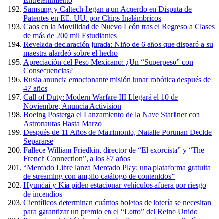
Entretenimiento
Samsung y Caltech llegan a un Acuerdo en Disputa de
Patentes en EE. UU. por Chips Inalámbricos
Caos en la Movilidad de Nuevo León tras el Regreso a Clases
de más de 200 mil Estudiantes
Revelada declaración jurada: Niño de 6 años que disparó a su
maestra alardeó sobre el hecho
Apreciación del Peso Mexicano: ¿Un “Superpeso” con
Consecuencias?
Rusia anuncia emocionante misión lunar robótica después de
47 años
Call of Duty: Modern Warfare III Llegará el 10 de
Noviembre, Anuncia Activision
Boeing Posterga el Lanzamiento de la Nave Starliner con
Astronautas Hasta Marzo
Después de 11 Años de Matrimonio, Natalie Portman Decide
Separarse
Fallece William Friedkin, director de “El exorcista” y “The
French Connection”, a los 87 años
“Mercado Libre lanza Mercado Play: una plataforma gratuita
de streaming con amplio catálogo de contenidos”
Hyundai y Kia piden estacionar vehículos afuera por riesgo
de incendios
Científicos determinan cuántos boletos de lotería se necesitan
para garantizar un premio en el “Lotto” del Reino Unido