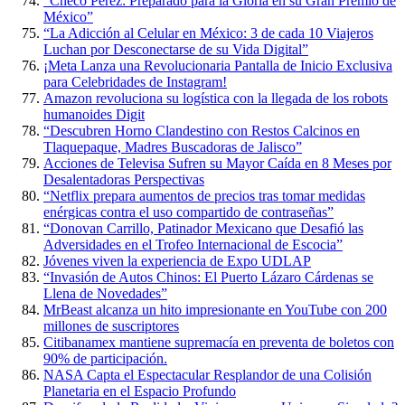
“Checo Pérez: Preparado para la Gloria en su Gran Premio de
México”
“La Adicción al Celular en México: 3 de cada 10 Viajeros
Luchan por Desconectarse de su Vida Digital”
¡Meta Lanza una Revolucionaria Pantalla de Inicio Exclusiva
para Celebridades de Instagram!
Amazon revoluciona su logística con la llegada de los robots
humanoides Digit
“Descubren Horno Clandestino con Restos Calcinos en
Tlaquepaque, Madres Buscadoras de Jalisco”
Acciones de Televisa Sufren su Mayor Caída en 8 Meses por
Desalentadoras Perspectivas
“Netflix prepara aumentos de precios tras tomar medidas
enérgicas contra el uso compartido de contraseñas”
“Donovan Carrillo, Patinador Mexicano que Desafió las
Adversidades en el Trofeo Internacional de Escocia”
Jóvenes viven la experiencia de Expo UDLAP
“Invasión de Autos Chinos: El Puerto Lázaro Cárdenas se
Llena de Novedades”
MrBeast alcanza un hito impresionante en YouTube con 200
millones de suscriptores
Citibanamex mantiene supremacía en preventa de boletos con
90% de participación.
NASA Capta el Espectacular Resplandor de una Colisión
Planetaria en el Espacio Profundo