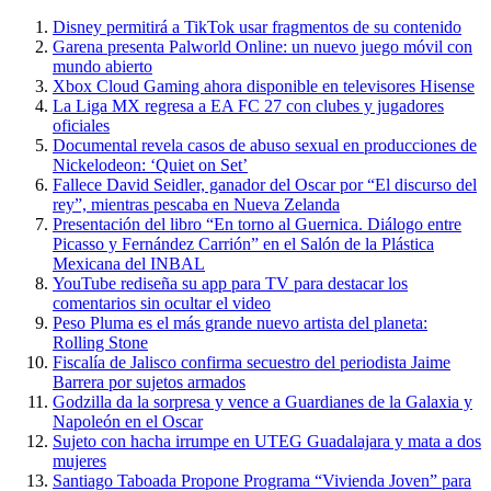
Disney permitirá a TikTok usar fragmentos de su contenido
Garena presenta Palworld Online: un nuevo juego móvil con
mundo abierto
Xbox Cloud Gaming ahora disponible en televisores Hisense
La Liga MX regresa a EA FC 27 con clubes y jugadores
oficiales
Documental revela casos de abuso sexual en producciones de
Nickelodeon: ‘Quiet on Set’
Fallece David Seidler, ganador del Oscar por “El discurso del
rey”, mientras pescaba en Nueva Zelanda
Presentación del libro “En torno al Guernica. Diálogo entre
Picasso y Fernández Carrión” en el Salón de la Plástica
Mexicana del INBAL
YouTube rediseña su app para TV para destacar los
comentarios sin ocultar el video
Peso Pluma es el más grande nuevo artista del planeta:
Rolling Stone
Fiscalía de Jalisco confirma secuestro del periodista Jaime
Barrera por sujetos armados
Godzilla da la sorpresa y vence a Guardianes de la Galaxia y
Napoleón en el Oscar
Sujeto con hacha irrumpe en UTEG Guadalajara y mata a dos
mujeres
Santiago Taboada Propone Programa “Vivienda Joven” para