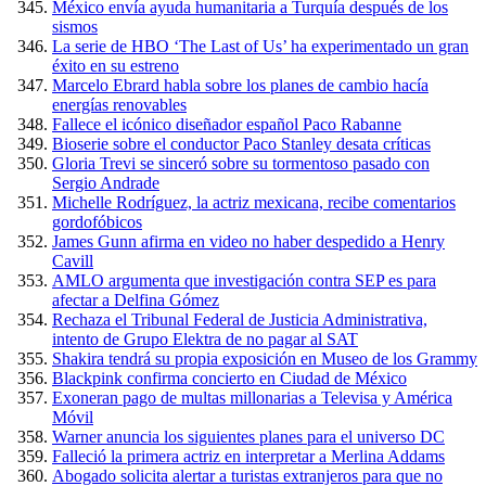
México envía ayuda humanitaria a Turquía después de los
sismos
La serie de HBO ‘The Last of Us’ ha experimentado un gran
éxito en su estreno
Marcelo Ebrard habla sobre los planes de cambio hacía
energías renovables
Fallece el icónico diseñador español Paco Rabanne
Bioserie sobre el conductor Paco Stanley desata críticas
Gloria Trevi se sinceró sobre su tormentoso pasado con
Sergio Andrade
Michelle Rodríguez, la actriz mexicana, recibe comentarios
gordofóbicos
James Gunn afirma en video no haber despedido a Henry
Cavill
AMLO argumenta que investigación contra SEP es para
afectar a Delfina Gómez
Rechaza el Tribunal Federal de Justicia Administrativa,
intento de Grupo Elektra de no pagar al SAT
Shakira tendrá su propia exposición en Museo de los Grammy
Blackpink confirma concierto en Ciudad de México
Exoneran pago de multas millonarias a Televisa y América
Móvil
Warner anuncia los siguientes planes para el universo DC
Falleció la primera actriz en interpretar a Merlina Addams
Abogado solicita alertar a turistas extranjeros para que no