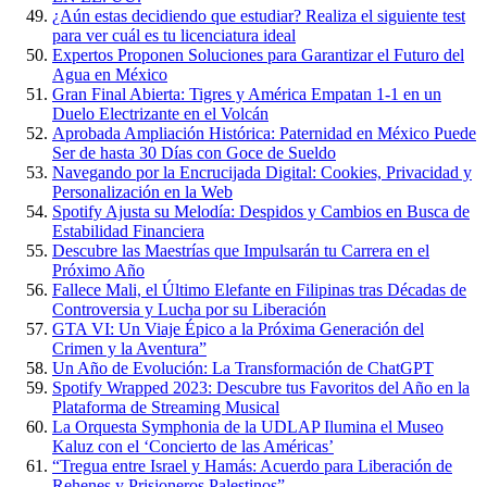
¿Aún estas decidiendo que estudiar? Realiza el siguiente test
para ver cuál es tu licenciatura ideal
Expertos Proponen Soluciones para Garantizar el Futuro del
Agua en México
Gran Final Abierta: Tigres y América Empatan 1-1 en un
Duelo Electrizante en el Volcán
Aprobada Ampliación Histórica: Paternidad en México Puede
Ser de hasta 30 Días con Goce de Sueldo
Navegando por la Encrucijada Digital: Cookies, Privacidad y
Personalización en la Web
Spotify Ajusta su Melodía: Despidos y Cambios en Busca de
Estabilidad Financiera
Descubre las Maestrías que Impulsarán tu Carrera en el
Próximo Año
Fallece Mali, el Último Elefante en Filipinas tras Décadas de
Controversia y Lucha por su Liberación
GTA VI: Un Viaje Épico a la Próxima Generación del
Crimen y la Aventura”
Un Año de Evolución: La Transformación de ChatGPT
Spotify Wrapped 2023: Descubre tus Favoritos del Año en la
Plataforma de Streaming Musical
La Orquesta Symphonia de la UDLAP Ilumina el Museo
Kaluz con el ‘Concierto de las Américas’
“Tregua entre Israel y Hamás: Acuerdo para Liberación de
Rehenes y Prisioneros Palestinos”