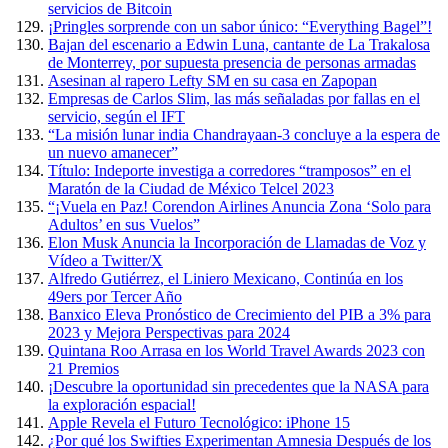
servicios de Bitcoin
¡Pringles sorprende con un sabor único: “Everything Bagel”!
Bajan del escenario a Edwin Luna, cantante de La Trakalosa
de Monterrey, por supuesta presencia de personas armadas
Asesinan al rapero Lefty SM en su casa en Zapopan
Empresas de Carlos Slim, las más señaladas por fallas en el
servicio, según el IFT
“La misión lunar india Chandrayaan-3 concluye a la espera de
un nuevo amanecer”
Título: Indeporte investiga a corredores “tramposos” en el
Maratón de la Ciudad de México Telcel 2023
“¡Vuela en Paz! Corendon Airlines Anuncia Zona ‘Solo para
Adultos’ en sus Vuelos”
Elon Musk Anuncia la Incorporación de Llamadas de Voz y
Vídeo a Twitter/X
Alfredo Gutiérrez, el Liniero Mexicano, Continúa en los
49ers por Tercer Año
Banxico Eleva Pronóstico de Crecimiento del PIB a 3% para
2023 y Mejora Perspectivas para 2024
Quintana Roo Arrasa en los World Travel Awards 2023 con
21 Premios
¡Descubre la oportunidad sin precedentes que la NASA para
la exploración espacial!
Apple Revela el Futuro Tecnológico: iPhone 15
¿Por qué los Swifties Experimentan Amnesia Después de los