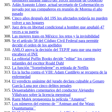
opositores durante marco del Tercer Informe de Gobierno
Adán Augusto López, actual secretario de Gobernación es
poyado por sus compañeros en reunión de Morena el año
pasado
Cinco años después del 19S los afectados todavía no pueden
volver a sus hogares
Juez deja en libertad condicional a hombre que apuñaló 47
veces a su pareja
Las mujeres trans en México: los retos y la invisibilidad
Se el artículo 58 del Código Civil Federal para permitir
decidir el orden de los apellidos
AMLO apoya la decisión del TEPJF para que una mujer
encabece el INE
La editorial Puffin Books decide ”editar” los cuentos
infantiles del escritor Roald Dahl
La función “Sorpréndeme” es retirada de Netflix
En la lucha contra el VIH: Adam Castillejo se recupera de la
enfermedad
El veredicto unánime del jurado declara culpable a Genaro
García Luna por cinco delitos penales
Desagradables comentarios del conductor Alejandro
Villalvazo sobre la licencia menstrual
Rami Malek protagoniza la película ”Amateur”
Los números del estreno de ´´Antman and the Wasp:
Quantumania´´