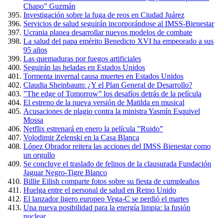
Chapo” Guzmán
Investigación sobre la fuga de reos en Ciudad Juárez
Servicios de salud seguirán incorporándose al IMSS-Bienestar
Ucrania planea desarrollar nuevos modelos de combate
La salud del papa emérito Benedicto XVI ha empeorado a sus
95 años
Las quemaduras por fuegos artificiales
Seguirán las heladas en Estados Unidos
Tormenta invernal causa muertes en Estados Unidos
Claudia Sheinbaum: ¿Y el Plan General de Desarrollo?
”The edge of Tomorrow” los desafíos detrás de la película
El estreno de la nueva versión de Matilda en musical
Acusaciones de plagio contra la ministra Yasmín Esquivel
Mossa
Netflix estrenará en enero la película ”Ruido”
Volodimir Zelenski en la Casa Blanca
López Obrador reitera las acciones del IMSS Bienestar como
un orgullo
Se concluye el traslado de felinos de la clausurada Fundación
Jaguar Negro-Tigre Blanco
Billie Eilish comparte fotos sobre su fiesta de cumpleaños
Huelga entre el personal de salud en Reino Unido
El lanzador ligero europeo Vega-C se perdió el martes
Una nueva posibilidad para la energía limpia: la fusión
nuclear