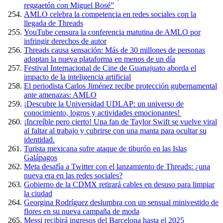
reggaetón con Miguel Bosé”
AMLO celebra la competencia en redes sociales con la
llegada de Threads
YouTube censura la conferencia matutina de AMLO por
infringir derechos de autor
Threads causa sensación: Más de 30 millones de personas
adoptan la nueva plataforma en menos de un día
Festival Internacional de Cine de Guanajuato aborda el
impacto de la inteligencia artificial
El periodista Carlos Jiménez recibe protección gubernamental
ante amenazas: AMLO
¡Descubre la Universidad UDLAP: un universo de
conocimiento, logros y actividades emocionantes!
¡Increíble pero cierto! Una fan de Taylor Swift se vuelve viral
al faltar al trabajo y cubrirse con una manta para ocultar su
identidad.
Turista mexicana sufre ataque de tiburón en las Islas
Galápagos
Meta desafía a Twitter con el lanzamiento de Threads: ¿una
nueva era en las redes sociales?
Gobierno de la CDMX retirará cables en desuso para limpiar
la ciudad
Georgina Rodríguez deslumbra con un sensual minivestido de
flores en su nueva campaña de moda
Messi recibirá ingresos del Barcelona hasta el 2025