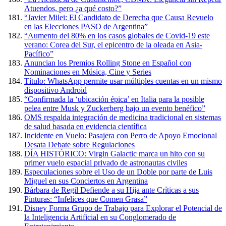
Atuendos, pero ¿a qué costo?”
“Javier Milei: El Candidato de Derecha que Causa Revuelo
en las Elecciones PASO de Argentina”
“Aumento del 80% en los casos globales de Covid-19 este
verano: Corea del Sur, el epicentro de la oleada en Asia-
Pacífico”
Anuncian los Premios Rolling Stone en Español con
Nominaciones en Música, Cine y Series
Título: WhatsApp permite usar múltiples cuentas en un mismo
dispositivo Android
“Confirmada la ‘ubicación épica’ en Italia para la posible
pelea entre Musk y Zuckerberg bajo un evento benéfico”
OMS respalda integración de medicina tradicional en sistemas
de salud basada en evidencia científica
Incidente en Vuelo: Pasajera con Perro de Apoyo Emocional
Desata Debate sobre Regulaciones
DÍA HISTÓRICO: Virgin Galactic marca un hito con su
primer vuelo espacial privado de astronautas civiles
Especulaciones sobre el Uso de un Doble por parte de Luis
Miguel en sus Conciertos en Argentina
Bárbara de Regil Defiende a su Hija ante Críticas a sus
Pinturas: “Infelices que Comen Grasa”
Disney Forma Grupo de Trabajo para Explorar el Potencial de
la Inteligencia Artificial en su Conglomerado de