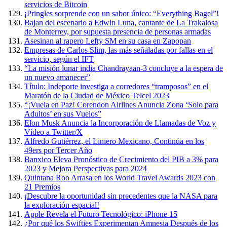
servicios de Bitcoin
¡Pringles sorprende con un sabor único: “Everything Bagel”!
Bajan del escenario a Edwin Luna, cantante de La Trakalosa
de Monterrey, por supuesta presencia de personas armadas
Asesinan al rapero Lefty SM en su casa en Zapopan
Empresas de Carlos Slim, las más señaladas por fallas en el
servicio, según el IFT
“La misión lunar india Chandrayaan-3 concluye a la espera de
un nuevo amanecer”
Título: Indeporte investiga a corredores “tramposos” en el
Maratón de la Ciudad de México Telcel 2023
“¡Vuela en Paz! Corendon Airlines Anuncia Zona ‘Solo para
Adultos’ en sus Vuelos”
Elon Musk Anuncia la Incorporación de Llamadas de Voz y
Vídeo a Twitter/X
Alfredo Gutiérrez, el Liniero Mexicano, Continúa en los
49ers por Tercer Año
Banxico Eleva Pronóstico de Crecimiento del PIB a 3% para
2023 y Mejora Perspectivas para 2024
Quintana Roo Arrasa en los World Travel Awards 2023 con
21 Premios
¡Descubre la oportunidad sin precedentes que la NASA para
la exploración espacial!
Apple Revela el Futuro Tecnológico: iPhone 15
¿Por qué los Swifties Experimentan Amnesia Después de los