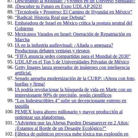
Descifrando la Realidad: ¿Vivimos en un Universo Simulado?
¡Descubre tu Futuro en Expo UDLAP 2023!
“Tecnología y Progreso: El Camino de Hyundai en México”
“Radical: Historia Real que Debuta”
Embajadora de Israel en México critica la postura neutral del
Gobierno
Mexicanos Varados en Israel: Operación de Repatriación en
Marcha
IA en la industria audiovisual: ¿Aliada o amenaza?
Productoras debaten ventajas y riesgos
“FIFA anuncia sedes compartidas para el Mundial de 2030”
UDLAP en el Top 5 de Universidades Privadas de México
Getty Images lanza generador de imágenes con inteligencia
artificial.
Senado aprueba modernización de la CURP: ¡Ahora con foto,
huellas y firma!
IA podría revolucionar la búsqueda de vida en Marte con un
impresionante 90% de precisión, según científicos
“Los Indestructibles 4” sufre un decepcionante estreno en
taquilla
PEMEX logra ahorro millonario y mayor producción al
optimizar sus plataformas.
“Advierten que las Abejas Pueden Desaparecer en 2 Años:
¿Estamos al Borde de un Desastre Ecológico?”
Fábrica de químicos provoca nube tóxica tras explosión en