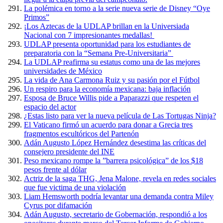
La polémica en torno a la serie nueva serie de Disney “Oye
Primos”
¡Los Aztecas de la UDLAP brillan en la Universiada
Nacional con 7 impresionantes medallas!
UDLAP presenta oportunidad para los estudiantes de
preparatoria con la “Semana Pre-Universitaria”
La UDLAP reafirma su estatus como una de las mejores
universidades de México
La vida de Ana Carmona Ruiz y su pasión por el Fútbol
Un respiro para la economía mexicana: baja inflación
Esposa de Bruce Willis pide a Paparazzi que respeten el
espacio del actor
¿Estas listo para ver la nueva película de Las Tortugas Ninja?
El Vaticano firmó un acuerdo para donar a Grecia tres
fragmentos escultóricos del Partenón
Adán Augusto López Hernández desestima las críticas del
consejero presidente del INE
Peso mexicano rompe la ”barrera psicológica” de los $18
pesos frente al dólar
Actriz de la saga THG, Jena Malone, revela en redes sociales
que fue victima de una violación
Liam Hemsworth podría levantar una demanda contra Miley
Cyrus por difamación
Adán Augusto, secretario de Gobernación, respondió a los