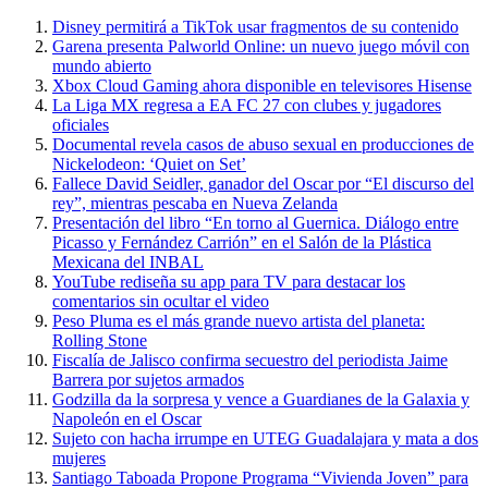
Disney permitirá a TikTok usar fragmentos de su contenido
Garena presenta Palworld Online: un nuevo juego móvil con
mundo abierto
Xbox Cloud Gaming ahora disponible en televisores Hisense
La Liga MX regresa a EA FC 27 con clubes y jugadores
oficiales
Documental revela casos de abuso sexual en producciones de
Nickelodeon: ‘Quiet on Set’
Fallece David Seidler, ganador del Oscar por “El discurso del
rey”, mientras pescaba en Nueva Zelanda
Presentación del libro “En torno al Guernica. Diálogo entre
Picasso y Fernández Carrión” en el Salón de la Plástica
Mexicana del INBAL
YouTube rediseña su app para TV para destacar los
comentarios sin ocultar el video
Peso Pluma es el más grande nuevo artista del planeta:
Rolling Stone
Fiscalía de Jalisco confirma secuestro del periodista Jaime
Barrera por sujetos armados
Godzilla da la sorpresa y vence a Guardianes de la Galaxia y
Napoleón en el Oscar
Sujeto con hacha irrumpe en UTEG Guadalajara y mata a dos
mujeres
Santiago Taboada Propone Programa “Vivienda Joven” para