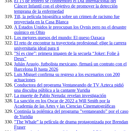
El 15 de febrero se conmemoró el Día Internacional del
Cáncer Infantil con el objetivo de promover la detección
temprana de la enfermedad
Till, la película biográfica sobre un crimen de racismo fue
proyectada en la Casa Blanca
A Estados Unidos le preocupan los Ovnis pero no el desastre
químico en Ohio
Los mejores quesos del mundo: El queso Oaxaca
El reto de encontrar tu trayectoria profesional: elige la carrera
universitaria ideal para ti
”Sí es cine”: primera imagen de la secuela “Joker: Folie à
Deux”
Julián Araujo, futbolista mexicano, firmará un contrato con el
Barcelona B hasta 2026
Luis Miguel confirma su regreso a los escenarios con 200
actuaciones
Conductora del programa Ventaneando de TV Azteca pidió
una disculpa pública a la cantante Yuridia
La muerte de Pablo Neruda: revelan investigación
La sanción en los Oscar de 2022 a Will Smith por la
Academia de las Artes y las Ciencias Cinematográficas
Continúa la polémica del programa ”ventaneando” por el caso
de Yuridia
”The Whale” la película de drama protagonizada por Brendan
Fraser