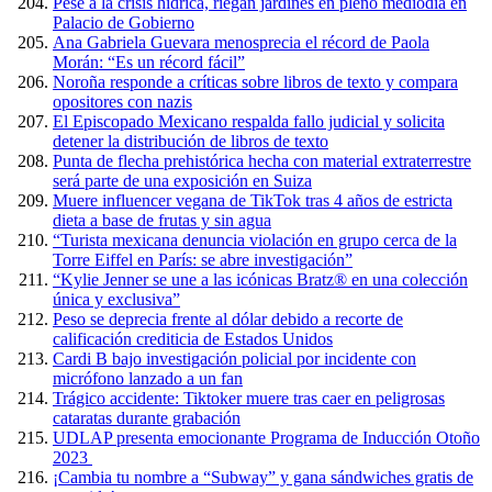
Pese a la crisis hídrica, riegan jardines en pleno mediodía en
Palacio de Gobierno
Ana Gabriela Guevara menosprecia el récord de Paola
Morán: “Es un récord fácil”
Noroña responde a críticas sobre libros de texto y compara
opositores con nazis
El Episcopado Mexicano respalda fallo judicial y solicita
detener la distribución de libros de texto
Punta de flecha prehistórica hecha con material extraterrestre
será parte de una exposición en Suiza
Muere influencer vegana de TikTok tras 4 años de estricta
dieta a base de frutas y sin agua
“Turista mexicana denuncia violación en grupo cerca de la
Torre Eiffel en París: se abre investigación”
“Kylie Jenner se une a las icónicas Bratz® en una colección
única y exclusiva”
Peso se deprecia frente al dólar debido a recorte de
calificación crediticia de Estados Unidos
Cardi B bajo investigación policial por incidente con
micrófono lanzado a un fan
Trágico accidente: Tiktoker muere tras caer en peligrosas
cataratas durante grabación
UDLAP presenta emocionante Programa de Inducción Otoño
2023
¡Cambia tu nombre a “Subway” y gana sándwiches gratis de