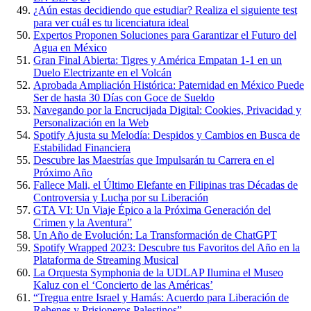
¿Aún estas decidiendo que estudiar? Realiza el siguiente test
para ver cuál es tu licenciatura ideal
Expertos Proponen Soluciones para Garantizar el Futuro del
Agua en México
Gran Final Abierta: Tigres y América Empatan 1-1 en un
Duelo Electrizante en el Volcán
Aprobada Ampliación Histórica: Paternidad en México Puede
Ser de hasta 30 Días con Goce de Sueldo
Navegando por la Encrucijada Digital: Cookies, Privacidad y
Personalización en la Web
Spotify Ajusta su Melodía: Despidos y Cambios en Busca de
Estabilidad Financiera
Descubre las Maestrías que Impulsarán tu Carrera en el
Próximo Año
Fallece Mali, el Último Elefante en Filipinas tras Décadas de
Controversia y Lucha por su Liberación
GTA VI: Un Viaje Épico a la Próxima Generación del
Crimen y la Aventura”
Un Año de Evolución: La Transformación de ChatGPT
Spotify Wrapped 2023: Descubre tus Favoritos del Año en la
Plataforma de Streaming Musical
La Orquesta Symphonia de la UDLAP Ilumina el Museo
Kaluz con el ‘Concierto de las Américas’
“Tregua entre Israel y Hamás: Acuerdo para Liberación de
Rehenes y Prisioneros Palestinos”