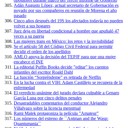
opositores durante marco del Tercer Informe de Gobierno
Adán Augusto López, actual secretario de Gobernación es
poyado por sus compañeros en reunión de Morena el año
pasado
Cinco años después del 19S los afectados todavía no pueden
volver a sus hogares
Juez deja en libertad condicional a hombre que apuñaló 47
veces a su pareja
Las mujeres trans en México: los retos y la invisibilidad
Se el artículo 58 del Código Civil Federal para permitir
decidir el orden de los apellidos
AMLO apoya la decisión del TEPJF para que una mujer
encabece el INE
La editorial Puffin Books decide ”editar” los cuentos
infantiles del escritor Roald Dahl
La función “Sorpréndeme” es retirada de Netflix
En la lucha contra el VIH: Adam Castillejo se recupera de la
enfermedad
El veredicto unánime del jurado declara culpable a Genaro
García Luna por cinco delitos penales
Desagradables comentarios del conductor Alejandro
Villalvazo sobre la licencia menstrual
Rami Malek protagoniza la película ”Amateur”
Los números del estreno de ´´Antman and the Wasp:
Quantumania´´