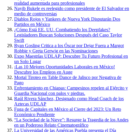
realidad aumentada para profesionales
Nayib Bukele es reelegido como presidente de El Salvador en
medio de controversias
Diablos Rojos y Yankees de Nueva York Disputarán Dos
Partidos en México
¿Cómo Está EE. UU. Combatiendo los Deepfakes?
Legisladores Buscan Soluciones Después del Caso Taylor
Swift
Ryan Gosling Critica a los Óscar por Dejar Fuera a Margot
Robbie y Greta Gerwig en las Nominaciones
Expo Maestrías UDLAP: Descubre Tu Futuro Profesional en
un Solo Lugar
¡Las 10 Mejores Oportunidades Laborales en México!
Descubre los Empleos en Auge
Mortal Tiroteo en Table Dance de Jalisco por Negativa de
Pago
Enfrentamiento en Chiapas: Campesinos repelen al Ejército y
Guardia Nacional con palos y piedras.
Raúl Rivera Sánchez, Designado como Head Coach de los
Aztecas UDLAP
Fuga de Capitales en México al Cierre del 2023: Un Reto
Económico Pendiente
“La Sociedad de la Nieve”: Resurge la Tragedia de los Andes
en un Poderoso Relato Cinematográfico
La Universidad de las Américas Puebla presenta el Día