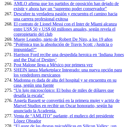
AMLO afirma que los partidos de oposición han dejado de
existir y ahora hay un “supremo poder conservador”
Descubre tu verdadera pasión y encuentra el camino hacia
una carrera profesional exitosa
El contrato de Lionel Messi con el Inter de Miami alcanza
entre US$ 50 y US$ 60 millones anuales, según revela el
copropietario del club
Muere Leandro, nieto de Robert De Niro, a los 19 años
“Polémica tras la absolución de Travis Scott: ¿Justicia o
impunidad?”
Harrison Ford recibe una despedida heroica en ‘Indiana Jones
and the Dial of Destiny’
Post Malone llega a México por primera vez
SHEIN lanza Marketplace Integrado: una nueva opción para
los vendedores mexicanos
Madonna es dada de alta del hospital y se encuentra en su
casa, según una fuente
“Un lujo microscópico: El bolso de miles de dólares que
desafía la escala”
Angela Bassett se convertirá en la primera mujer y actriz de
Marvel Studios en recibir un Oscar honorario, según ha
anunciado la Academia.
Venta de “AMLITO” parlante, el muñeco del presidente
López Obrador
“El auge de las drogas psicodélicas en Silicon Valley: ¿un