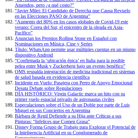
Atuendos, pero ¿a qué costo?”
“Javier Milei: El Candidato de Derecha que Causa Revuelo
en las Elecciones PASO de Argentina”
“Aumento del 80% en los casos globales de Covid-19 este
verano: Corea del Sur, el epicentro de la oleada en Asia-
Pacífico”
Anuncian los Premios Rolling Stone en Español con
Nominaciones en Música, Cine y Series
Título: WhatsApp permite usar múltiples cuentas en un mismo
dispositivo Android
“Confirmada la ‘ubicación épica’ en Italia para la posible
pelea entre Musk y Zuckerberg bajo un evento benéfico”
OMS respalda integración de medicina tradicional en sistemas
de salud basada en evidencia científica
Incidente en Vuelo: Pasajera con Perro de Apoyo Emocional
Desata Debate sobre Regulaciones
DÍA HISTÓRICO: Virgin Galactic marca un hito con su
primer vuelo espacial privado de astronautas civiles
Especulaciones sobre el Uso de un Doble por parte de Luis
Miguel en sus Conciertos en Argentina
Bárbara de Regil Defiende a su Hija ante Críticas a sus
Pinturas: “Infelices que Comen Grasa”
Disney Forma Grupo de Trabajo para Explorar el Potencial de
la Inteligencia Artificial en su Conglomerado de