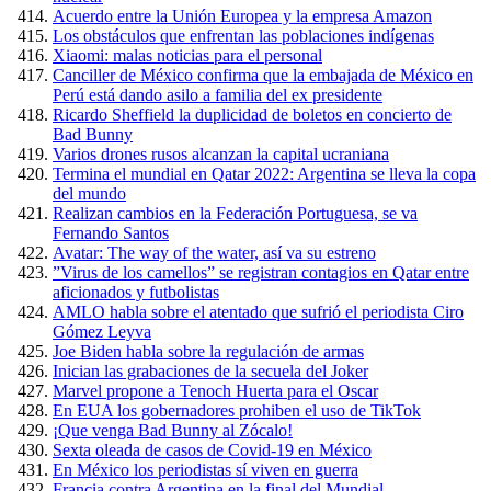
Acuerdo entre la Unión Europea y la empresa Amazon
Los obstáculos que enfrentan las poblaciones indígenas
Xiaomi: malas noticias para el personal
Canciller de México confirma que la embajada de México en
Perú está dando asilo a familia del ex presidente
Ricardo Sheffield la duplicidad de boletos en concierto de
Bad Bunny
Varios drones rusos alcanzan la capital ucraniana
Termina el mundial en Qatar 2022: Argentina se lleva la copa
del mundo
Realizan cambios en la Federación Portuguesa, se va
Fernando Santos
Avatar: The way of the water, así va su estreno
”Virus de los camellos” se registran contagios en Qatar entre
aficionados y futbolistas
AMLO habla sobre el atentado que sufrió el periodista Ciro
Gómez Leyva
Joe Biden habla sobre la regulación de armas
Inician las grabaciones de la secuela del Joker
Marvel propone a Tenoch Huerta para el Oscar
En EUA los gobernadores prohiben el uso de TikTok
¡Que venga Bad Bunny al Zócalo!
Sexta oleada de casos de Covid-19 en México
En México los periodistas sí viven en guerra
Francia contra Argentina en la final del Mundial