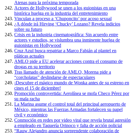
Atenas para la próxima temporada
Actores de Hollywood se unen a los guionistas en una
histórica huelga en la industria del entretenimiento
Vinculan a proceso a ‘Chuponcito’ por acoso sexual
¿A dónde irá Hirving ‘Chucky’ Lozano? Revela indicios
sobre su futuro
Crisis en la industria cinematográfica: Sin acuerdo entre
actores y estudios, se vislumbra una inminente huelga de
guionistas en Hollywood
Cruz Azul busca repatriar a Marco Fabián al plantel en
pláticas actuales
AMLO pide a EU acelerar acciones contra el consumo de
drogas en su territorio
Tras llamado de atención de AMLO, Morena pide a
“corcholatas” deslindarse de espectaculares
¡Descubre el mágico mundo de Wonka antes de su estreno en
cines el 15 de diciembre!
Promoción controvertida: Aerolínea se mofa Checo Pérez por
su mala racha
La Marina asume el control total del principal aeropuerto de
México, mientras las Fuerzas Armadas fortalecen su papel
civil y económico
Conmoción en redes por video viral que revela brutal agresión
a empleado en Taquería Orinoco y falta de acción policial
“Rauw Alejandro anuncia sorprendente colaboración de