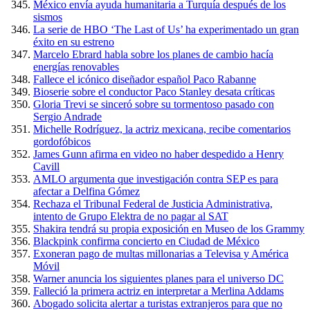
México envía ayuda humanitaria a Turquía después de los
sismos
La serie de HBO ‘The Last of Us’ ha experimentado un gran
éxito en su estreno
Marcelo Ebrard habla sobre los planes de cambio hacía
energías renovables
Fallece el icónico diseñador español Paco Rabanne
Bioserie sobre el conductor Paco Stanley desata críticas
Gloria Trevi se sinceró sobre su tormentoso pasado con
Sergio Andrade
Michelle Rodríguez, la actriz mexicana, recibe comentarios
gordofóbicos
James Gunn afirma en video no haber despedido a Henry
Cavill
AMLO argumenta que investigación contra SEP es para
afectar a Delfina Gómez
Rechaza el Tribunal Federal de Justicia Administrativa,
intento de Grupo Elektra de no pagar al SAT
Shakira tendrá su propia exposición en Museo de los Grammy
Blackpink confirma concierto en Ciudad de México
Exoneran pago de multas millonarias a Televisa y América
Móvil
Warner anuncia los siguientes planes para el universo DC
Falleció la primera actriz en interpretar a Merlina Addams
Abogado solicita alertar a turistas extranjeros para que no