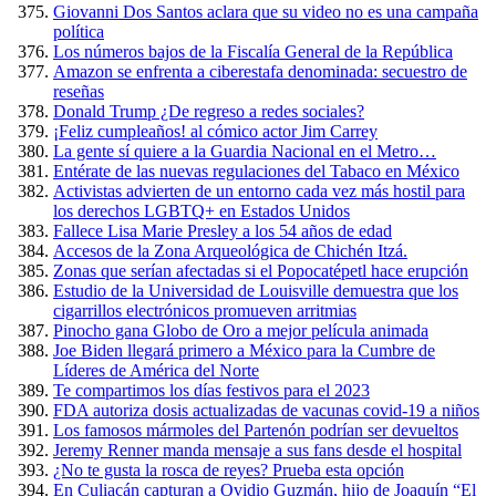
Giovanni Dos Santos aclara que su video no es una campaña
política
Los números bajos de la Fiscalía General de la República
Amazon se enfrenta a ciberestafa denominada: secuestro de
reseñas
Donald Trump ¿De regreso a redes sociales?
¡Feliz cumpleaños! al cómico actor Jim Carrey
La gente sí quiere a la Guardia Nacional en el Metro…
Entérate de las nuevas regulaciones del Tabaco en México
Activistas advierten de un entorno cada vez más hostil para
los derechos LGBTQ+ en Estados Unidos
Fallece Lisa Marie Presley a los 54 años de edad
Accesos de la Zona Arqueológica de Chichén Itzá.
Zonas que serían afectadas si el Popocatépetl hace erupción
Estudio de la Universidad de Louisville demuestra que los
cigarrillos electrónicos promueven arritmias
Pinocho gana Globo de Oro a mejor película animada
Joe Biden llegará primero a México para la Cumbre de
Líderes de América del Norte
Te compartimos los días festivos para el 2023
FDA autoriza dosis actualizadas de vacunas covid-19 a niños
Los famosos mármoles del Partenón podrían ser devueltos
Jeremy Renner manda mensaje a sus fans desde el hospital
¿No te gusta la rosca de reyes? Prueba esta opción
En Culiacán capturan a Ovidio Guzmán, hijo de Joaquín “El