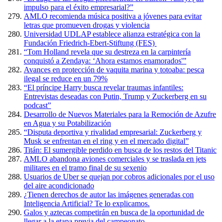
impulso para el éxito empresarial?”
AMLO recomienda música positiva a jóvenes para evitar
letras que promueven drogas y violencia
Universidad UDLAP establece alianza estratégica con la
Fundación Friedrich-Ebert-Stiftung (FES)
“Tom Holland revela que su destreza en la carpintería
conquistó a Zendaya: ‘Ahora estamos enamorados'”
Avances en protección de vaquita marina y totoaba: pesca
ilegal se reduce en un 79%
“El príncipe Harry busca revelar traumas infantiles:
Entrevistas deseadas con Putin, Trump y Zuckerberg en su
podcast”
Desarrollo de Nuevos Materiales para la Remoción de Azufre
en Agua y su Potabilización
“Disputa deportiva y rivalidad empresarial: Zuckerberg y
Musk se enfrentan en el ring y en el mercado digital”
Titán: El sumergible perdido en busca de los restos del Titanic
AMLO abandona aviones comerciales y se traslada en jets
militares en el tramo final de su sexenio
Usuarios de Uber se quejan por cobros adicionales por el uso
del aire acondicionado
¿Tienen derechos de autor las imágenes generadas con
Inteligencia Artificial? Te lo explicamos.
Galos y aztecas competirán en busca de la oportunidad de
llegar a la etapa previa del campeonato.