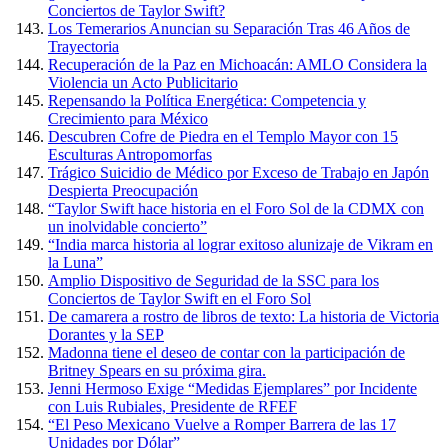
Conciertos de Taylor Swift?
Los Temerarios Anuncian su Separación Tras 46 Años de
Trayectoria
Recuperación de la Paz en Michoacán: AMLO Considera la
Violencia un Acto Publicitario
Repensando la Política Energética: Competencia y
Crecimiento para México
Descubren Cofre de Piedra en el Templo Mayor con 15
Esculturas Antropomorfas
Trágico Suicidio de Médico por Exceso de Trabajo en Japón
Despierta Preocupación
“Taylor Swift hace historia en el Foro Sol de la CDMX con
un inolvidable concierto”
“India marca historia al lograr exitoso alunizaje de Vikram en
la Luna”
Amplio Dispositivo de Seguridad de la SSC para los
Conciertos de Taylor Swift en el Foro Sol
De camarera a rostro de libros de texto: La historia de Victoria
Dorantes y la SEP
Madonna tiene el deseo de contar con la participación de
Britney Spears en su próxima gira.
Jenni Hermoso Exige “Medidas Ejemplares” por Incidente
con Luis Rubiales, Presidente de RFEF
“El Peso Mexicano Vuelve a Romper Barrera de las 17
Unidades por Dólar”