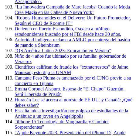
Azcapotzalco.
“La Innovadora Campaña de Marc Jacobs: Cuando la Moda
Crea Magia en las Calles de Nueva York”
“Robots Humanoides en el Delivery: Un Futuro Prometedor,
Según el CEO de Roomie IT”
Detienen en Puerto Escondido, Oaxaca a prófugo
estadounidense buscado por el FBI desde hace 30 años.
Autoridad indígena reclama a AMLO por entrega del bastón
de mando a Sheinbaum
“QS América Latina 2023: Educación en México”
Niño de 4 años fue ultimado por su familia: gobernador de
Veracruz
Científicos califican de fraude los “extraterrestres” de Jaime
Maussan; esto dijo la UNAM
Cantante Peso Pluma es amenazado por el CJNG previo a su
concierto en Tijuana
Emma Coronel Aispuro, Esposa de “El Chapo” Guzmán,
Será Liberada de Prisión
Huracán Lee se acerca al noreste de EE.UU. y Canadá: ¿Qué
debes saber?
Fiscalía inicia investigación por golpiza de estudiantes de la
Anáhuac a un joven en Angelópolis
“iPhone 15 Tecnología de Vanguardia y Cambios
Sorprendentes”
“Apple Keynote 2023: Presentación del iPhone 15, Apple