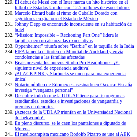
El debut de Messi con el Inter marca un hito histórico en el
futbol de Estados Unidos con 12.5 millones de espectadores
Marcelo Ebrard baila al ritmo de Caballo Dorado con
seguidores en gira por el Estado de México
Johnny Depp es encontrado inconsciente en su habitación de
hotel
“Mission: Impossible – Reckoning Part One” lidera la
taquilla, pero no alcanza las expectativas
Oppenheimer” triunfa sobre “Barbie” en la taquilla de la India
FIFA lamenta el tiroteo en Mundial de Auckland y envía
condolencias a las familias afectadas
Beats presenta los nuevos Studio Pro Headphones: ¡El
siguiente nivel de experiencia auditiva!
¡BLACKPINK y Starbucks se unen para una experiencia
única!
Notario público de Edomex es asesinado en Oaxaca; Fiscalía
investiga “venganza personal”
Descubre todo lo que la UDLAP tiene para ti: programas
estudiantiles, estudios e investigaciones de vanguardia y
premios en deportes
¡Aztecas de la UDLAP triunfan en la Universiadad Nacional
de taekwondo!
En pleno discurso, se le caen los pantalones a diputado de
Morena
El mediocampista mexicano Rodolfo Pizarro se une al AEK