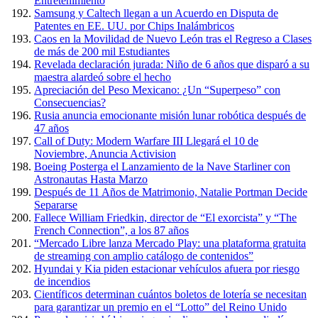
Entretenimiento
Samsung y Caltech llegan a un Acuerdo en Disputa de
Patentes en EE. UU. por Chips Inalámbricos
Caos en la Movilidad de Nuevo León tras el Regreso a Clases
de más de 200 mil Estudiantes
Revelada declaración jurada: Niño de 6 años que disparó a su
maestra alardeó sobre el hecho
Apreciación del Peso Mexicano: ¿Un “Superpeso” con
Consecuencias?
Rusia anuncia emocionante misión lunar robótica después de
47 años
Call of Duty: Modern Warfare III Llegará el 10 de
Noviembre, Anuncia Activision
Boeing Posterga el Lanzamiento de la Nave Starliner con
Astronautas Hasta Marzo
Después de 11 Años de Matrimonio, Natalie Portman Decide
Separarse
Fallece William Friedkin, director de “El exorcista” y “The
French Connection”, a los 87 años
“Mercado Libre lanza Mercado Play: una plataforma gratuita
de streaming con amplio catálogo de contenidos”
Hyundai y Kia piden estacionar vehículos afuera por riesgo
de incendios
Científicos determinan cuántos boletos de lotería se necesitan
para garantizar un premio en el “Lotto” del Reino Unido