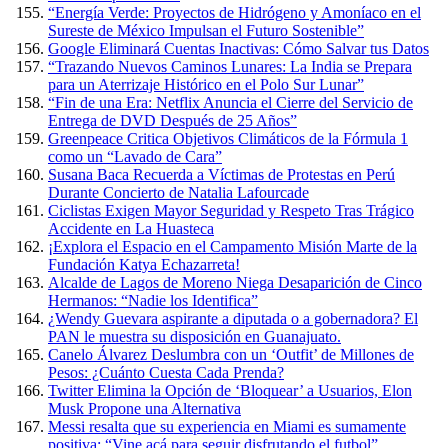
“Energía Verde: Proyectos de Hidrógeno y Amoníaco en el
Sureste de México Impulsan el Futuro Sostenible”
Google Eliminará Cuentas Inactivas: Cómo Salvar tus Datos
“Trazando Nuevos Caminos Lunares: La India se Prepara
para un Aterrizaje Histórico en el Polo Sur Lunar”
“Fin de una Era: Netflix Anuncia el Cierre del Servicio de
Entrega de DVD Después de 25 Años”
Greenpeace Critica Objetivos Climáticos de la Fórmula 1
como un “Lavado de Cara”
Susana Baca Recuerda a Víctimas de Protestas en Perú
Durante Concierto de Natalia Lafourcade
Ciclistas Exigen Mayor Seguridad y Respeto Tras Trágico
Accidente en La Huasteca
¡Explora el Espacio en el Campamento Misión Marte de la
Fundación Katya Echazarreta!
Alcalde de Lagos de Moreno Niega Desaparición de Cinco
Hermanos: “Nadie los Identifica”
¿Wendy Guevara aspirante a diputada o a gobernadora? El
PAN le muestra su disposición en Guanajuato.
Canelo Álvarez Deslumbra con un ‘Outfit’ de Millones de
Pesos: ¿Cuánto Cuesta Cada Prenda?
Twitter Elimina la Opción de ‘Bloquear’ a Usuarios, Elon
Musk Propone una Alternativa
Messi resalta que su experiencia en Miami es sumamente
positiva: “Vine acá para seguir disfrutando el futbol”