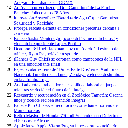
Apoyar a Estudiantes en CDMX
Adiós a Juan Verduzco, “Don Camerino” de La Familia
Peluche: Fallece a los 78 Años
Innovación Sostenible: “Baterías de Agua” que Garantizan
Seguridad y Reciclaje
Profepa rescata elefanta en condiciones precarias cercana a
carretera
Fallece Sasha Montenegro, ícono del “Cine de ficheras” y
viuda del expresidente López Portillo
Deadpool 3: Hugh Jackman lanza un ‘dardo’ al estreno del
tráiler y Ryan Reynolds le responde
¡Kansas City Chiefs se coronan como campeones de la NFL
en una emocionante final!
Espectacular estreno de ‘Dune: Parte Dos’ en el Auditorio
Nacional: Timothée Chalamet, Zendaya y elenco deslumbran
en la alfombra roja.
Audi advierte a trabajadores: estabilidad laboral en juego
mientras se decide el futuro de la huelga
Resguardo y recuperación en el Zoológico Tamatán: Osezna,
lince y ocelote reciben atención integral
Fallece Pilo Chistes, el reconocido comediante norteño de
Montemorelos
Retiro Masivo de Honda: 750 mil Vehículos con Defecto en
el Sensor de Airbag
Apple lanza Apple Vision Pro, su innovadora solución de