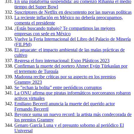
En una plataforma suspendida: así comenzó Rihanna el medio
tiempo del Super Bowl
Suscriptores de Netflix en descontento por las nuevas políticas
La reciente inflación en México no debería preocuparnos,
comenta el presidente
¿Estás buscando trabajo? Te compartimos las mejores
empresas con sede en México
Vuelve la Feria Internacional del Libro del Palacio de Minería
(FILPM)
El aguacate: el impacto ambiental de las malas prácticas de
cultivo
Regresa el foro internacional: Expo Plásticos 2023
Confirman la muerte del portero Ahmet Eyüp Türkaslan por
el terremoto de Turquía
Madonna recibe críticas por su aspecto en los premios
Grammy 2023
Se ”echan la bolita” entre periódicos corruptos
La ONU afirma que piratas informáticos norcoreanos robaron
activos virtuales
Emiliano Becerril anuncia la muerte del querido actor
Fernando Becerril
Beyonce suma un nuevo record: la artista más condecorada de
los premios Grammy
Genaro García Luna y el presunto soborno al periódico El
Universal