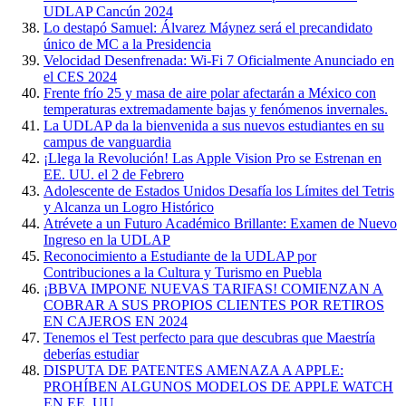
UDLAP Cancún 2024
Lo destapó Samuel: Álvarez Máynez será el precandidato
único de MC a la Presidencia
Velocidad Desenfrenada: Wi-Fi 7 Oficialmente Anunciado en
el CES 2024
Frente frío 25 y masa de aire polar afectarán a México con
temperaturas extremadamente bajas y fenómenos invernales.
La UDLAP da la bienvenida a sus nuevos estudiantes en su
campus de vanguardia
¡Llega la Revolución! Las Apple Vision Pro se Estrenan en
EE. UU. el 2 de Febrero
Adolescente de Estados Unidos Desafía los Límites del Tetris
y Alcanza un Logro Histórico
Atrévete a un Futuro Académico Brillante: Examen de Nuevo
Ingreso en la UDLAP
Reconocimiento a Estudiante de la UDLAP por
Contribuciones a la Cultura y Turismo en Puebla
¡BBVA IMPONE NUEVAS TARIFAS! COMIENZAN A
COBRAR A SUS PROPIOS CLIENTES POR RETIROS
EN CAJEROS EN 2024
Tenemos el Test perfecto para que descubras que Maestría
deberías estudiar
DISPUTA DE PATENTES AMENAZA A APPLE:
PROHÍBEN ALGUNOS MODELOS DE APPLE WATCH
EN EE. UU.