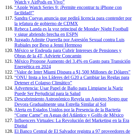
Watch y AirPods en Vivo”
“Apple Watch Series 9: ¡Permite encontrar tu iPhone con
facilidad!”
Sandra Cuevas anuncia que pedirá licencia para contender por
la jefatura de gobierno de CDMX
Rebeca Landa es la voz principal de Monday Night Football
y sigue abriendo brecha en ESPN
Juzgado Admite Querella por Agresión Sexual contra Luis
Rubiales por Beso a Jenni Hermoso
México se Endeuda para Cubrir Intereses de Pensiones y
Obras de la 4T, Advierte Concamin
México Propone Aumento del 3.4% en Gasto para Transición
Energética en 2024
“Valor de Inter Miami Dispara a $1,500 Millones de Dólares”
“ONU Insta a los Líderes del G20 a Cambiar las Reglas para
Detener el Colapso Climático”
Advertencia: Usar Papel de Baño para Limpiarse la Nariz
Puede Ser Perjudicial para la Salud
Descubrimiento Astronómico Revela un Agujero Negro que
Devora Gradualmente una Estrella Similar al Sol
Alerta en Estados Unidos por la Presencia de la Bacteria
“Come Carne” en Aguas del Atlántico y Golfo de México
Influencers Virtuales: La Revolución del Marketing en la Era
Digital
El Banco Central de El Salvador registra a 97 proveedores de