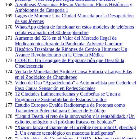
Aerolíneas Mexicanas Elevan Vuelo con Flotas Históricas y
Ambiciones de Categoría 1
Lagos de Moreno: Una Ciudad Marcada por la Desaparición
de sus Jóvenes
WhatsApp dejará de funcionar en estos modelos de teléfonos
celulares a partir del 30 de septiembre
Aumento del 52% en el Valor del Mercado Ilegal de
Medicamentos durante la Pandemia, Advierte Unefarm
Histórico Trasplante de Riñones de Cerdo a Humano: Un
Avance Revolucionario en la Ciencia Médica
COBOL: Un Lenguaje de Programación que Desafía la
Obsolescencia
Venta de Monedas del Ajolote Causa Euforia y Largas Filas
en el Zoológico de Chapultepec
Video de Oso “Agradeciendo” a Automovilista por Cederle el
Paso Causa Sensación en Redes Sociales
12 Ciudades Latinoamericanas y Caribeñas se Unen a
Programa de Sostenibilidad de Estados Unidos
Estudio Europeo Evalúa Radioterapia de Protones como
Tratamiento Potencial para Cáncer de Esófago
“Liquid Death, el reto de la innovación y la rentabilidad: ¿Un
éxito tecnológico o el próximo fracaso en bebidas?”
“Xiaomi lanza oficialmente el increíble perro robot CyberDog
2: Un avance tecnológico en mascotas inteligentes”
“La Alcaldesa de Cuauhtémoc, CDMX: Elegancia sin Repetir