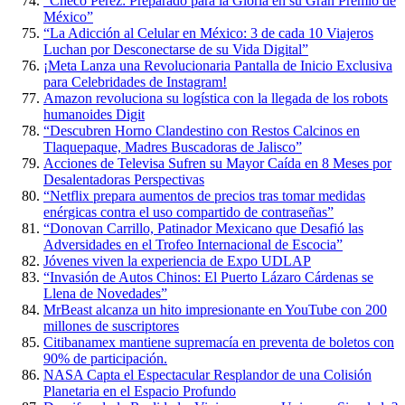
“Checo Pérez: Preparado para la Gloria en su Gran Premio de
México”
“La Adicción al Celular en México: 3 de cada 10 Viajeros
Luchan por Desconectarse de su Vida Digital”
¡Meta Lanza una Revolucionaria Pantalla de Inicio Exclusiva
para Celebridades de Instagram!
Amazon revoluciona su logística con la llegada de los robots
humanoides Digit
“Descubren Horno Clandestino con Restos Calcinos en
Tlaquepaque, Madres Buscadoras de Jalisco”
Acciones de Televisa Sufren su Mayor Caída en 8 Meses por
Desalentadoras Perspectivas
“Netflix prepara aumentos de precios tras tomar medidas
enérgicas contra el uso compartido de contraseñas”
“Donovan Carrillo, Patinador Mexicano que Desafió las
Adversidades en el Trofeo Internacional de Escocia”
Jóvenes viven la experiencia de Expo UDLAP
“Invasión de Autos Chinos: El Puerto Lázaro Cárdenas se
Llena de Novedades”
MrBeast alcanza un hito impresionante en YouTube con 200
millones de suscriptores
Citibanamex mantiene supremacía en preventa de boletos con
90% de participación.
NASA Capta el Espectacular Resplandor de una Colisión
Planetaria en el Espacio Profundo