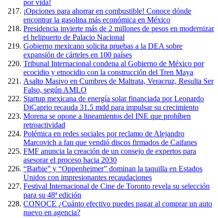
por vida!
¡Opciones para ahorrar en combustible! Conoce dónde
encontrar la gasolina más económica en México
Presidencia invierte más de 2 millones de pesos en modernizar
el helipuerto de Palacio Nacional
Gobierno mexicano solicita pruebas a la DEA sobre
expansión de cárteles en 100 países
Tribunal Internacional condena al Gobierno de México por
ecocidio y etnocidio con la construcción del Tren Maya
Asalto Masivo en Cumbres de Maltrata, Veracruz, Resulta Ser
Falso, según AMLO
Startup mexicana de energía solar financiada por Leonardo
DiCaprio recauda 31.5 mdd para impulsar su crecimiento
Morena se opone a lineamientos del INE que prohíben
retroactividad
Polémica en redes sociales por reclamo de Alejandro
Marcovich a fan que vendió discos firmados de Caifanes
FMF anuncia la creación de un consejo de expertos para
asesorar el proceso hacia 2030
“Barbie” y “Oppenheimer” dominan la taquilla en Estados
Unidos con impresionantes recaudaciones
Festival Internacional de Cine de Toronto revela su selección
para su 48ª edición
CONOCE ¿Cuánto efectivo puedes pagar al comprar un auto
nuevo en agencia?