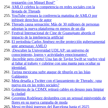
reggaetón con Miguel Bosé”
AMLO celebra la competencia en redes sociales con la
llegada de Threads
YouTube censura la conferencia matutina de AMLO por
infringir derechos de autor
Threads causa sensación: Más de 30 millones de personas
adoptan la nueva plataforma en menos de un día
Festival Internacional de Cine de Guanajuato aborda el
impacto de la inteligencia artificial
El periodista Carlos Jiménez recibe protección gubernamental
ante amenazas: AMLO
¡Descubre la Universidad UDLAP: un universo de
conocimiento, logros y actividades emocionantes!
¡Increíble pero cierto! Una fan de Taylor Swift se vuelve viral
al faltar al trabajo y cubrirse con una manta para ocultar su
identidad.
Turista mexicana sufre ataque de tiburón en las Islas
Galápagos
Meta desafía a Twitter con el lanzamiento de Threads: ¿una
nueva era en las redes sociales?
Gobierno de la CDMX retirará cables en desuso para limpiar
la ciudad
Georgina Rodríguez deslumbra con un sensual minivestido de
flores en su nueva campaña de moda
Messi recibirá ingresos del Barcelona hasta el 2025