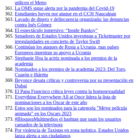
utilicen el Metro
La OMS sigue alerta por la pandemia del Covid-19
Estudiantes huyen por ataque en el CCH Naucalpan
Lavado de dinero y delincuencia organizada: las denuncias
contra Inés Gómez
El espectáculo inmersivo: “Inside Banksy”
Senadores de Estados Unidos investigan a Ticketmaster por
irregularidades en concierto de Taylor Swift
Continúan los ataques de Rusia a Ucrania, mas países
Europeos muestran su apoyo a Ucrania
Stephanie Hsu la actriz nominada a los premios de la
academia
Nominados a los premios de la academia 2023: Del Toro,
Cuarón e Iñárritu
Beyonce desata críticas y controversia por su presentación en
Dubai
El Papa Francisco critica leyes contra la homosexualidad
Everything Everywhere All at Once lidera la lista de
nominaciones a los Oscar de este año
Estos son los nominados para la categoría ”Mejor película
animada” en los Oscars 2023
#BloqueaMultimedios el hashtag que usan los usuarios
cansados de la televisora
Por violencia de Taxistas en zona turística, Estados Unidos
lanza alerta a sus ciudadanos