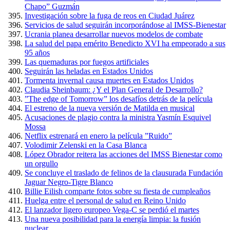
Chapo” Guzmán
Investigación sobre la fuga de reos en Ciudad Juárez
Servicios de salud seguirán incorporándose al IMSS-Bienestar
Ucrania planea desarrollar nuevos modelos de combate
La salud del papa emérito Benedicto XVI ha empeorado a sus
95 años
Las quemaduras por fuegos artificiales
Seguirán las heladas en Estados Unidos
Tormenta invernal causa muertes en Estados Unidos
Claudia Sheinbaum: ¿Y el Plan General de Desarrollo?
”The edge of Tomorrow” los desafíos detrás de la película
El estreno de la nueva versión de Matilda en musical
Acusaciones de plagio contra la ministra Yasmín Esquivel
Mossa
Netflix estrenará en enero la película ”Ruido”
Volodimir Zelenski en la Casa Blanca
López Obrador reitera las acciones del IMSS Bienestar como
un orgullo
Se concluye el traslado de felinos de la clausurada Fundación
Jaguar Negro-Tigre Blanco
Billie Eilish comparte fotos sobre su fiesta de cumpleaños
Huelga entre el personal de salud en Reino Unido
El lanzador ligero europeo Vega-C se perdió el martes
Una nueva posibilidad para la energía limpia: la fusión
nuclear