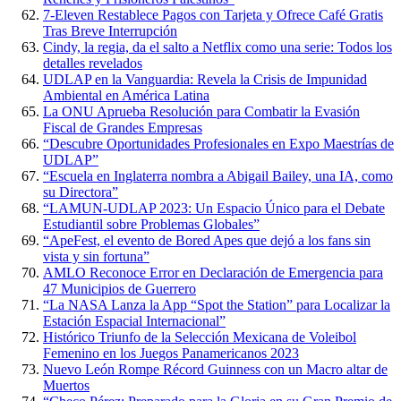
7-Eleven Restablece Pagos con Tarjeta y Ofrece Café Gratis
Tras Breve Interrupción
Cindy, la regia, da el salto a Netflix como una serie: Todos los
detalles revelados
UDLAP en la Vanguardia: Revela la Crisis de Impunidad
Ambiental en América Latina
La ONU Aprueba Resolución para Combatir la Evasión
Fiscal de Grandes Empresas
“Descubre Oportunidades Profesionales en Expo Maestrías de
UDLAP”
“Escuela en Inglaterra nombra a Abigail Bailey, una IA, como
su Directora”
“LAMUN-UDLAP 2023: Un Espacio Único para el Debate
Estudiantil sobre Problemas Globales”
“ApeFest, el evento de Bored Apes que dejó a los fans sin
vista y sin fortuna”
AMLO Reconoce Error en Declaración de Emergencia para
47 Municipios de Guerrero
“La NASA Lanza la App “Spot the Station” para Localizar la
Estación Espacial Internacional”
Histórico Triunfo de la Selección Mexicana de Voleibol
Femenino en los Juegos Panamericanos 2023
Nuevo León Rompe Récord Guinness con un Macro altar de
Muertos