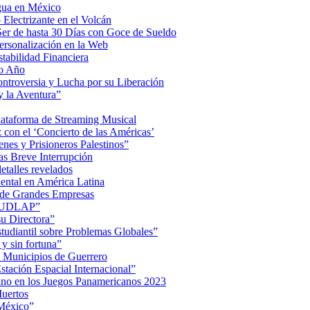
Agua en México
Electrizante en el Volcán
er de hasta 30 Días con Goce de Sueldo
ersonalización en la Web
tabilidad Financiera
mo Año
Controversia y Lucha por su Liberación
 la Aventura”
lataforma de Streaming Musical
on el ‘Concierto de las Américas’
nes y Prisioneros Palestinos”
as Breve Interrupción
detalles revelados
ental en América Latina
 de Grandes Empresas
de UDLAP”
su Directora”
iantil sobre Problemas Globales”
 y sin fortuna”
 Municipios de Guerrero
tación Espacial Internacional”
ino en los Juegos Panamericanos 2023
uertos
 México”