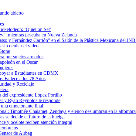
undo abierto
es
ickelodeon: ‘Quiet on Set’
 rey”, mientras pescaba en Nueva Zelanda
icasso y Fernández Carrión” en el Salón de la Plástica Mexicana del I
sin ocultar el video
 Stone
era por sujetos armados
Napoleón en el Oscar
mujeres
Apoyar a Estudiantes en CDMX
: Fallece a los 78 Años
uridad y Reciclaje
etera
 del expresidente López Portillo
ler y Ryan Reynolds le responde
una emocionante final!
ional: Timothée Chalamet, Zendaya y elenco deslumbran en la alfombra 
as se decide el futuro de la huelga
e y ocelote reciben atención integral
temorelos
Sensor de Airbag