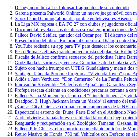
Disney permitirá a TikTok usar fragmentos de su contenido
Garena presenta Palworld Online: un nuevo juego móvil con m
Xbox Cloud Gaming ahora disponible en televisores Hisense
La Liga MX regresa a EA FC 27 con clubes y jugadores oficial
Documental revela casos de abuso sexual en producciones de N
Fallece David Seidler, ganador del Oscar por “El discurso del
Presentación del libro “En torno al Guernica. Diálogo entre P
YouTube rediseña su app para TV para destacar los comentarios 
Peso Pluma es el más grande nuevo artista del planeta: Rolling
Fiscalía de Jalisco confirma secuestro del periodista Jaime Barr
Godzilla da la sorpresa y vence a Guardianes de la Galaxia y 
Sujeto con hacha irrumpe en UTEG Guadalajara y mata a dos 
Santiago Taboada Propone Programa “Vivienda Joven” para 
Adiós a Juan Verduzco, “Don Camerino” de La Familia Peluche
Innovación Sostenible: “Baterías de Agua” que Garantizan Seg
Profepa rescata elefanta en condiciones precarias cercana a carr
Fallece Sasha Montenegro, ícono del “Cine de ficheras” y viuda
Deadpool 3: Hugh Jackman lanza un ‘dardo’ al estreno del trái
¡Kansas City Chiefs se coronan como campeones de la NFL en 
Espectacular estreno de ‘Dune: Parte Dos’ en el Auditorio Nac
Audi advierte a trabajadores: estabilidad laboral en juego mientr
Resguardo y recuperación en el Zoológico Tamatán: Osezna, linc
Fallece Pilo Chistes, el reconocido comediante norteño de Mon
Retiro Masivo de Honda: 750 mil Vehículos con Defecto en el 