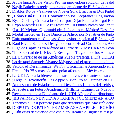
Apple lanza Apple Vision Pro, su innovadora solución de reali
Nayib Bukele es reelegido como presidente de El Salvador en 
Diablos Rojos y Yankees de Nueva York Disputarán Dos Parti
¿Cómo Está EE. UU. Combatiendo los Deepfakes? Legisladore
Ryan Gosling Critica a los Óscar por Dejar Fuera a Margot Ro
Expo Maestrías UDLAP: Descubre Tu Futuro Profesional en u
¡Las 10 Mejores Oportunidades Laborales en México! Descubr
Mortal Tiroteo en Table Dance de Jalisco por Negativa de Pago
Enfrentamiento en Chiapas: Campesinos repelen al Ejército y G
Raúl Rivera Sánchez, Designado como Head Coach de los A
Fuga de Capitales en México al Cierre del 2023: Un Reto Eco
“La Sociedad de la Nieve”: Resurge la Tragedia de los Andes 
La Universidad de las Américas Puebla presenta el Día UDL
Lo destapó Samuel: Álvarez Máynez será el precandidato único
Velocidad Desenfrenada: Wi-Fi 7 Oficialmente Anunciado en 
Frente frío 25 y masa de aire polar afectarán a México con te
La UDLAP da la bienvenida a sus nuevos estudiantes en su ca
¡Llega la Revolución! Las Apple Vision Pro se Estrenan en EE
Adolescente de Estados Unidos Desafía los Límites del Tetris 
Atrévete a un Futuro Académico Brillante: Examen de Nuevo
Reconocimiento a Estudiante de la UDLAP por Contribuciones 
¡BBVA IMPONE NUEVAS TARIFAS! COMIENZAN A COB
Tenemos el Test perfecto para que descubras que Maestría deber
DISPUTA DE PATENTES AMENAZA A APPLE: PROHÍB
¿Aún estas decidiendo que estudiar? Realiza el siguiente test par