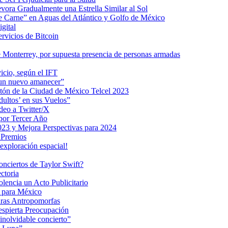
ra Gradualmente una Estrella Similar al Sol
me Carne” en Aguas del Atlántico y Golfo de México
gital
ervicios de Bitcoin
 Monterrey, por supuesta presencia de personas armadas
vicio, según el IFT
 un nuevo amanecer”
ratón de la Ciudad de México Telcel 2023
ultos’ en sus Vuelos”
deo a Twitter/X
 por Tercer Año
023 y Mejora Perspectivas para 2024
 Premios
exploración espacial!
nciertos de Taylor Swift?
ctoria
encia un Acto Publicitario
o para México
uras Antropomorfas
espierta Preocupación
inolvidable concierto”