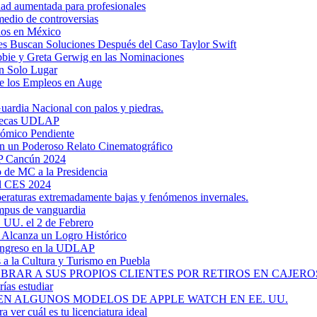
dad aumentada para profesionales
medio de controversias
dos en México
s Buscan Soluciones Después del Caso Taylor Swift
bbie y Greta Gerwig en las Nominaciones
n Solo Lugar
e los Empleos en Auge
uardia Nacional con palos y piedras.
ztecas UDLAP
nómico Pendiente
en un Poderoso Relato Cinematográfico
AP Cancún 2024
 de MC a la Presidencia
el CES 2024
mperaturas extremadamente bajas y fenómenos invernales.
mpus de vanguardia
. UU. el 2 de Febrero
y Alcanza un Logro Histórico
 Ingreso en la UDLAP
a la Cultura y Turismo en Puebla
RAR A SUS PROPIOS CLIENTES POR RETIROS EN CAJEROS
ías estudiar
EN ALGUNOS MODELOS DE APPLE WATCH EN EE. UU.
a ver cuál es tu licenciatura ideal