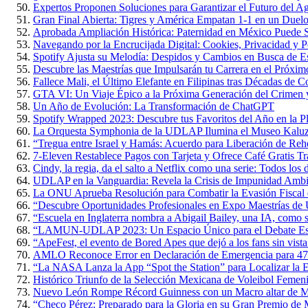
Expertos Proponen Soluciones para Garantizar el Futuro del 
Gran Final Abierta: Tigres y América Empatan 1-1 en un Duelo 
Aprobada Ampliación Histórica: Paternidad en México Puede S
Navegando por la Encrucijada Digital: Cookies, Privacidad y P
Spotify Ajusta su Melodía: Despidos y Cambios en Busca de Es
Descubre las Maestrías que Impulsarán tu Carrera en el Próxi
Fallece Mali, el Último Elefante en Filipinas tras Décadas de 
GTA VI: Un Viaje Épico a la Próxima Generación del Crimen y
Un Año de Evolución: La Transformación de ChatGPT
Spotify Wrapped 2023: Descubre tus Favoritos del Año en la P
La Orquesta Symphonia de la UDLAP Ilumina el Museo Kaluz c
“Tregua entre Israel y Hamás: Acuerdo para Liberación de Rehe
7-Eleven Restablece Pagos con Tarjeta y Ofrece Café Gratis Tr
Cindy, la regia, da el salto a Netflix como una serie: Todos los 
UDLAP en la Vanguardia: Revela la Crisis de Impunidad Ambi
La ONU Aprueba Resolución para Combatir la Evasión Fiscal
“Descubre Oportunidades Profesionales en Expo Maestrías 
“Escuela en Inglaterra nombra a Abigail Bailey, una IA, como 
“LAMUN-UDLAP 2023: Un Espacio Único para el Debate Estud
“ApeFest, el evento de Bored Apes que dejó a los fans sin vista
AMLO Reconoce Error en Declaración de Emergencia para 47
“La NASA Lanza la App “Spot the Station” para Localizar la Es
Histórico Triunfo de la Selección Mexicana de Voleibol Femen
Nuevo León Rompe Récord Guinness con un Macro altar de M
“Checo Pérez: Preparado para la Gloria en su Gran Premio de