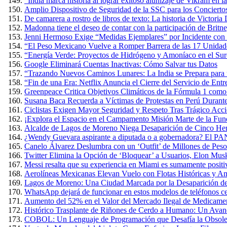
“India marca historia al lograr exitoso alunizaje de Vikram en 
Amplio Dispositivo de Seguridad de la SSC para los Conciertos
De camarera a rostro de libros de texto: La historia de Victoria
Madonna tiene el deseo de contar con la participación de Britn
Jenni Hermoso Exige “Medidas Ejemplares” por Incidente con 
“El Peso Mexicano Vuelve a Romper Barrera de las 17 Unidad
“Energía Verde: Proyectos de Hidrógeno y Amoníaco en el Sure
Google Eliminará Cuentas Inactivas: Cómo Salvar tus Datos
“Trazando Nuevos Caminos Lunares: La India se Prepara para u
“Fin de una Era: Netflix Anuncia el Cierre del Servicio de E
Greenpeace Critica Objetivos Climáticos de la Fórmula 1 com
Susana Baca Recuerda a Víctimas de Protestas en Perú Durante
Ciclistas Exigen Mayor Seguridad y Respeto Tras Trágico Acc
¡Explora el Espacio en el Campamento Misión Marte de la Fun
Alcalde de Lagos de Moreno Niega Desaparición de Cinco Herm
¿Wendy Guevara aspirante a diputada o a gobernadora? El PAN
Canelo Álvarez Deslumbra con un ‘Outfit’ de Millones de Pes
Twitter Elimina la Opción de ‘Bloquear’ a Usuarios, Elon Mus
Messi resalta que su experiencia en Miami es sumamente positiva
Aerolíneas Mexicanas Elevan Vuelo con Flotas Históricas y Am
Lagos de Moreno: Una Ciudad Marcada por la Desaparición de
WhatsApp dejará de funcionar en estos modelos de teléfonos cel
Aumento del 52% en el Valor del Mercado Ilegal de Medicame
Histórico Trasplante de Riñones de Cerdo a Humano: Un Avan
COBOL: Un Lenguaje de Programación que Desafía la Obsole