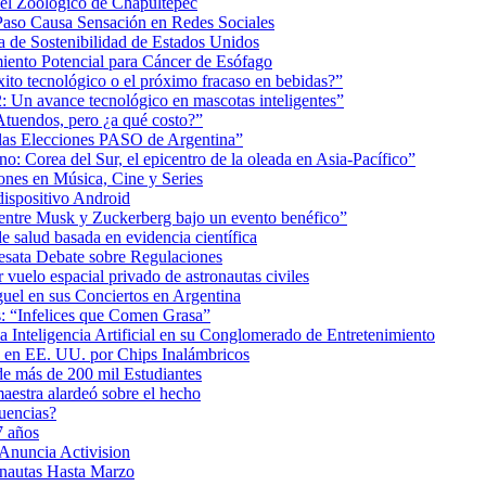
 el Zoológico de Chapultepec
Paso Causa Sensación en Redes Sociales
 de Sostenibilidad de Estados Unidos
iento Potencial para Cáncer de Esófago
éxito tecnológico o el próximo fracaso en bebidas?”
2: Un avance tecnológico en mascotas inteligentes”
tuendos, pero ¿a qué costo?”
 las Elecciones PASO de Argentina”
: Corea del Sur, el epicentro de la oleada en Asia-Pacífico”
nes en Música, Cine y Series
dispositivo Android
ea entre Musk y Zuckerberg bajo un evento benéfico”
e salud basada en evidencia científica
esata Debate sobre Regulaciones
uelo espacial privado de astronautas civiles
uel en sus Conciertos en Argentina
as: “Infelices que Comen Grasa”
a Inteligencia Artificial en su Conglomerado de Entretenimiento
s en EE. UU. por Chips Inalámbricos
de más de 200 mil Estudiantes
aestra alardeó sobre el hecho
uencias?
7 años
 Anuncia Activision
onautas Hasta Marzo