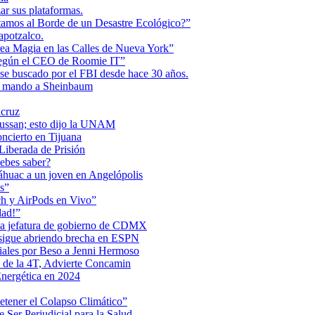
r sus plataformas.
tamos al Borde de un Desastre Ecológico?”
apotzalco.
a Magia en las Calles de Nueva York”
Según el CEO de Roomie IT”
se buscado por el FBI desde hace 30 años.
de mando a Sheinbaum
acruz
Maussan; esto dijo la UNAM
ncierto en Tijuana
iberada de Prisión
ebes saber?
Anáhuac a un joven en Angelópolis
s”
ch y AirPods en Vivo”
dad!”
 la jefatura de gobierno de CDMX
 sigue abriendo brecha en ESPN
iales por Beso a Jenni Hermoso
 de la 4T, Advierte Concamin
nergética en 2024
etener el Colapso Climático”
 Ser Perjudicial para la Salud