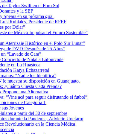
la Luna”
 de Taylor Swift en el Foro Sol
 Dorantes y la SEP
ey Spears en su próxima gira.
Luis Rubiales, Presidente de RFEF
es por Dólar”
ste de México Impulsan el Futuro Sostenible”
n Aterrizaje Histórico en el Polo Sur Lunar”
ntrega de DVD Después de 25 Años”
o un “Lavado de Cara”
 Concierto de Natalia Lafourcade
idente en La Huasteca
dación Katya Echazarreta!
anos: “Nadie los Identifica”
 le muestra su disposición en Guanajuato.
os: ¿Cuánto Cuesta Cada Prenda?
k Propone una Alternativa
: “Vine acá para seguir disfrutando el futbol”
biciones de Categoría 1
 sus Jóvenes
ulares a partir del 30 de septiembre
ntos durante la Pandemia, Advierte Unefarm
ce Revolucionario en la Ciencia Médica
scencia