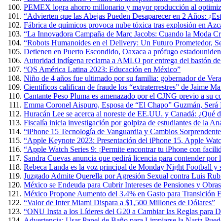
PEMEX logra ahorro millonario y mayor producción al optimiza
“Advierten que las Abejas Pueden Desaparecer en 2 Años: ¿Es
Fábrica de químicos provoca nube tóxica tras explosión en Azc
“La Innovadora Campaña de Marc Jacobs: Cuando la Moda Cre
“Robots Humanoides en el Delivery: Un Futuro Prometedor, 
Detienen en Puerto Escondido, Oaxaca a prófugo estadouniden
Autoridad indígena reclama a AMLO por entrega del bastón 
“QS América Latina 2023: Educación en México”
Niño de 4 años fue ultimado por su familia: gobernador de Ver
Científicos califican de fraude los “extraterrestres” de Jaime 
Cantante Peso Pluma es amenazado por el CJNG previo a su co
Emma Coronel Aispuro, Esposa de “El Chapo” Guzmán, Será L
Huracán Lee se acerca al noreste de EE.UU. y Canadá: ¿Qué d
Fiscalía inicia investigación por golpiza de estudiantes de la 
“iPhone 15 Tecnología de Vanguardia y Cambios Sorprendente
“Apple Keynote 2023: Presentación del iPhone 15, Apple Wat
“Apple Watch Series 9: ¡Permite encontrar tu iPhone con facili
Sandra Cuevas anuncia que pedirá licencia para contender por
Rebeca Landa es la voz principal de Monday Night Football y
Juzgado Admite Querella por Agresión Sexual contra Luis Rub
México se Endeuda para Cubrir Intereses de Pensiones y Obras
México Propone Aumento del 3.4% en Gasto para Transición E
“Valor de Inter Miami Dispara a $1,500 Millones de Dólares”
“ONU Insta a los Líderes del G20 a Cambiar las Reglas para D
Advertencia: Usar Papel de Baño para Limpiarse la Nariz Puede