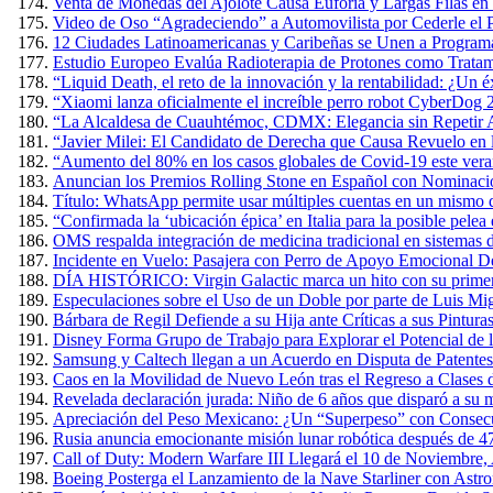
Venta de Monedas del Ajolote Causa Euforia y Largas Filas en
Video de Oso “Agradeciendo” a Automovilista por Cederle el 
12 Ciudades Latinoamericanas y Caribeñas se Unen a Programa
Estudio Europeo Evalúa Radioterapia de Protones como Tratam
“Liquid Death, el reto de la innovación y la rentabilidad: ¿Un 
“Xiaomi lanza oficialmente el increíble perro robot CyberDog 
“La Alcaldesa de Cuauhtémoc, CDMX: Elegancia sin Repetir A
“Javier Milei: El Candidato de Derecha que Causa Revuelo en
“Aumento del 80% en los casos globales de Covid-19 este verano
Anuncian los Premios Rolling Stone en Español con Nominacio
Título: WhatsApp permite usar múltiples cuentas en un mismo 
“Confirmada la ‘ubicación épica’ en Italia para la posible pel
OMS respalda integración de medicina tradicional en sistemas d
Incidente en Vuelo: Pasajera con Perro de Apoyo Emocional D
DÍA HISTÓRICO: Virgin Galactic marca un hito con su primer v
Especulaciones sobre el Uso de un Doble por parte de Luis Mig
Bárbara de Regil Defiende a su Hija ante Críticas a sus Pintur
Disney Forma Grupo de Trabajo para Explorar el Potencial de l
Samsung y Caltech llegan a un Acuerdo en Disputa de Patente
Caos en la Movilidad de Nuevo León tras el Regreso a Clases 
Revelada declaración jurada: Niño de 6 años que disparó a su m
Apreciación del Peso Mexicano: ¿Un “Superpeso” con Consec
Rusia anuncia emocionante misión lunar robótica después de 4
Call of Duty: Modern Warfare III Llegará el 10 de Noviembre,
Boeing Posterga el Lanzamiento de la Nave Starliner con Astr