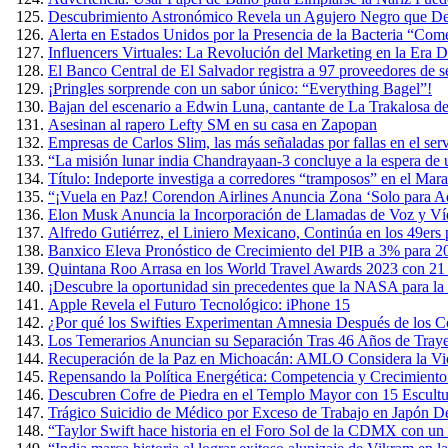
Descubrimiento Astronómico Revela un Agujero Negro que Devo
Alerta en Estados Unidos por la Presencia de la Bacteria “Co
Influencers Virtuales: La Revolución del Marketing en la Era Di
El Banco Central de El Salvador registra a 97 proveedores de s
¡Pringles sorprende con un sabor único: “Everything Bagel”!
Bajan del escenario a Edwin Luna, cantante de La Trakalosa de
Asesinan al rapero Lefty SM en su casa en Zapopan
Empresas de Carlos Slim, las más señaladas por fallas en el ser
“La misión lunar india Chandrayaan-3 concluye a la espera de
Título: Indeporte investiga a corredores “tramposos” en el Ma
“¡Vuela en Paz! Corendon Airlines Anuncia Zona ‘Solo para Ad
Elon Musk Anuncia la Incorporación de Llamadas de Voz y Ví
Alfredo Gutiérrez, el Liniero Mexicano, Continúa en los 49ers
Banxico Eleva Pronóstico de Crecimiento del PIB a 3% para 2
Quintana Roo Arrasa en los World Travel Awards 2023 con 21
¡Descubre la oportunidad sin precedentes que la NASA para la 
Apple Revela el Futuro Tecnológico: iPhone 15
¿Por qué los Swifties Experimentan Amnesia Después de los Co
Los Temerarios Anuncian su Separación Tras 46 Años de Traye
Recuperación de la Paz en Michoacán: AMLO Considera la Viol
Repensando la Política Energética: Competencia y Crecimient
Descubren Cofre de Piedra en el Templo Mayor con 15 Escult
Trágico Suicidio de Médico por Exceso de Trabajo en Japón D
“Taylor Swift hace historia en el Foro Sol de la CDMX con un 