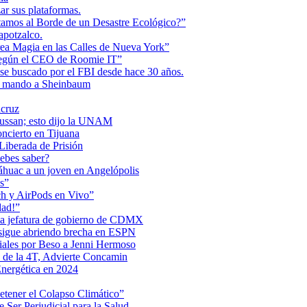
r sus plataformas.
tamos al Borde de un Desastre Ecológico?”
apotzalco.
a Magia en las Calles de Nueva York”
Según el CEO de Roomie IT”
se buscado por el FBI desde hace 30 años.
de mando a Sheinbaum
acruz
Maussan; esto dijo la UNAM
ncierto en Tijuana
iberada de Prisión
ebes saber?
Anáhuac a un joven en Angelópolis
s”
ch y AirPods en Vivo”
dad!”
 la jefatura de gobierno de CDMX
 sigue abriendo brecha en ESPN
iales por Beso a Jenni Hermoso
 de la 4T, Advierte Concamin
nergética en 2024
etener el Colapso Climático”
 Ser Perjudicial para la Salud