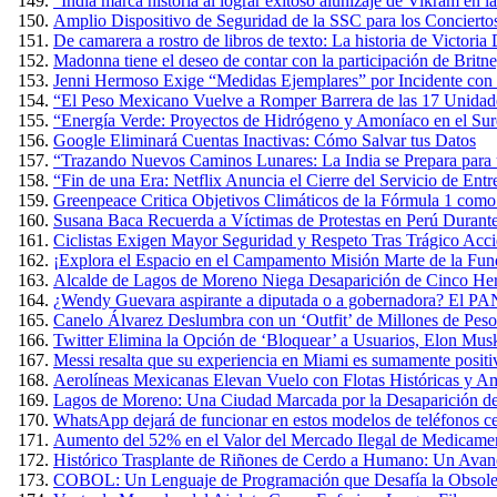
“India marca historia al lograr exitoso alunizaje de Vikram en 
Amplio Dispositivo de Seguridad de la SSC para los Conciertos
De camarera a rostro de libros de texto: La historia de Victoria
Madonna tiene el deseo de contar con la participación de Britn
Jenni Hermoso Exige “Medidas Ejemplares” por Incidente con 
“El Peso Mexicano Vuelve a Romper Barrera de las 17 Unidad
“Energía Verde: Proyectos de Hidrógeno y Amoníaco en el Sure
Google Eliminará Cuentas Inactivas: Cómo Salvar tus Datos
“Trazando Nuevos Caminos Lunares: La India se Prepara para u
“Fin de una Era: Netflix Anuncia el Cierre del Servicio de E
Greenpeace Critica Objetivos Climáticos de la Fórmula 1 com
Susana Baca Recuerda a Víctimas de Protestas en Perú Durante
Ciclistas Exigen Mayor Seguridad y Respeto Tras Trágico Acc
¡Explora el Espacio en el Campamento Misión Marte de la Fun
Alcalde de Lagos de Moreno Niega Desaparición de Cinco Herm
¿Wendy Guevara aspirante a diputada o a gobernadora? El PAN
Canelo Álvarez Deslumbra con un ‘Outfit’ de Millones de Pes
Twitter Elimina la Opción de ‘Bloquear’ a Usuarios, Elon Mus
Messi resalta que su experiencia en Miami es sumamente positiva
Aerolíneas Mexicanas Elevan Vuelo con Flotas Históricas y Am
Lagos de Moreno: Una Ciudad Marcada por la Desaparición de
WhatsApp dejará de funcionar en estos modelos de teléfonos cel
Aumento del 52% en el Valor del Mercado Ilegal de Medicame
Histórico Trasplante de Riñones de Cerdo a Humano: Un Avan
COBOL: Un Lenguaje de Programación que Desafía la Obsole