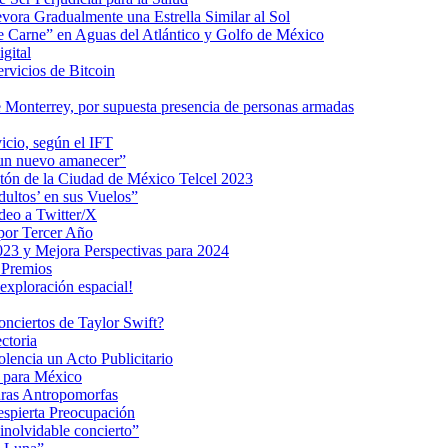
ra Gradualmente una Estrella Similar al Sol
me Carne” en Aguas del Atlántico y Golfo de México
gital
ervicios de Bitcoin
 Monterrey, por supuesta presencia de personas armadas
vicio, según el IFT
 un nuevo amanecer”
ratón de la Ciudad de México Telcel 2023
ultos’ en sus Vuelos”
deo a Twitter/X
 por Tercer Año
023 y Mejora Perspectivas para 2024
 Premios
exploración espacial!
nciertos de Taylor Swift?
ctoria
encia un Acto Publicitario
o para México
uras Antropomorfas
espierta Preocupación
inolvidable concierto”