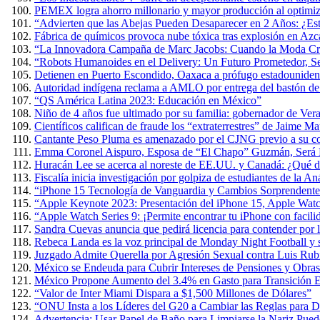
PEMEX logra ahorro millonario y mayor producción al optimiza
“Advierten que las Abejas Pueden Desaparecer en 2 Años: ¿Es
Fábrica de químicos provoca nube tóxica tras explosión en Azc
“La Innovadora Campaña de Marc Jacobs: Cuando la Moda Cre
“Robots Humanoides en el Delivery: Un Futuro Prometedor, 
Detienen en Puerto Escondido, Oaxaca a prófugo estadouniden
Autoridad indígena reclama a AMLO por entrega del bastón 
“QS América Latina 2023: Educación en México”
Niño de 4 años fue ultimado por su familia: gobernador de Ver
Científicos califican de fraude los “extraterrestres” de Jaime 
Cantante Peso Pluma es amenazado por el CJNG previo a su co
Emma Coronel Aispuro, Esposa de “El Chapo” Guzmán, Será L
Huracán Lee se acerca al noreste de EE.UU. y Canadá: ¿Qué d
Fiscalía inicia investigación por golpiza de estudiantes de la 
“iPhone 15 Tecnología de Vanguardia y Cambios Sorprendente
“Apple Keynote 2023: Presentación del iPhone 15, Apple Wat
“Apple Watch Series 9: ¡Permite encontrar tu iPhone con facili
Sandra Cuevas anuncia que pedirá licencia para contender por
Rebeca Landa es la voz principal de Monday Night Football y
Juzgado Admite Querella por Agresión Sexual contra Luis Rub
México se Endeuda para Cubrir Intereses de Pensiones y Obras
México Propone Aumento del 3.4% en Gasto para Transición E
“Valor de Inter Miami Dispara a $1,500 Millones de Dólares”
“ONU Insta a los Líderes del G20 a Cambiar las Reglas para D
Advertencia: Usar Papel de Baño para Limpiarse la Nariz Puede