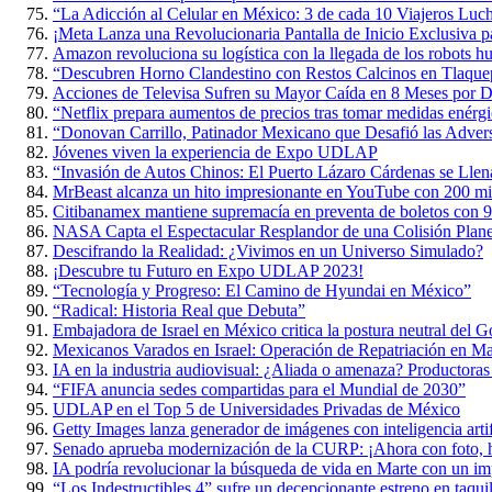
“La Adicción al Celular en México: 3 de cada 10 Viajeros Luch
¡Meta Lanza una Revolucionaria Pantalla de Inicio Exclusiva p
Amazon revoluciona su logística con la llegada de los robots 
“Descubren Horno Clandestino con Restos Calcinos en Tlaque
Acciones de Televisa Sufren su Mayor Caída en 8 Meses por D
“Netflix prepara aumentos de precios tras tomar medidas enérgi
“Donovan Carrillo, Patinador Mexicano que Desafió las Adversi
Jóvenes viven la experiencia de Expo UDLAP
“Invasión de Autos Chinos: El Puerto Lázaro Cárdenas se Lle
MrBeast alcanza un hito impresionante en YouTube con 200 mil
Citibanamex mantiene supremacía en preventa de boletos con 9
NASA Capta el Espectacular Resplandor de una Colisión Planet
Descifrando la Realidad: ¿Vivimos en un Universo Simulado?
¡Descubre tu Futuro en Expo UDLAP 2023!
“Tecnología y Progreso: El Camino de Hyundai en México”
“Radical: Historia Real que Debuta”
Embajadora de Israel en México critica la postura neutral del 
Mexicanos Varados en Israel: Operación de Repatriación en M
IA en la industria audiovisual: ¿Aliada o amenaza? Productoras
“FIFA anuncia sedes compartidas para el Mundial de 2030”
UDLAP en el Top 5 de Universidades Privadas de México
Getty Images lanza generador de imágenes con inteligencia artif
Senado aprueba modernización de la CURP: ¡Ahora con foto, h
IA podría revolucionar la búsqueda de vida en Marte con un im
“Los Indestructibles 4” sufre un decepcionante estreno en taquil