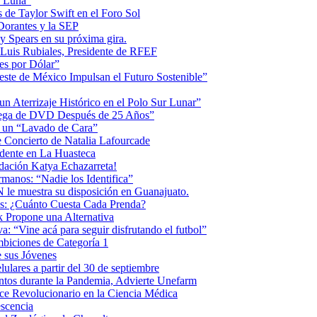
la Luna”
 de Taylor Swift en el Foro Sol
 Dorantes y la SEP
ey Spears en su próxima gira.
Luis Rubiales, Presidente de RFEF
es por Dólar”
ste de México Impulsan el Futuro Sostenible”
n Aterrizaje Histórico en el Polo Sur Lunar”
ntrega de DVD Después de 25 Años”
o un “Lavado de Cara”
 Concierto de Natalia Lafourcade
idente en La Huasteca
dación Katya Echazarreta!
anos: “Nadie los Identifica”
 le muestra su disposición en Guanajuato.
os: ¿Cuánto Cuesta Cada Prenda?
k Propone una Alternativa
: “Vine acá para seguir disfrutando el futbol”
biciones de Categoría 1
 sus Jóvenes
ulares a partir del 30 de septiembre
ntos durante la Pandemia, Advierte Unefarm
ce Revolucionario en la Ciencia Médica
scencia