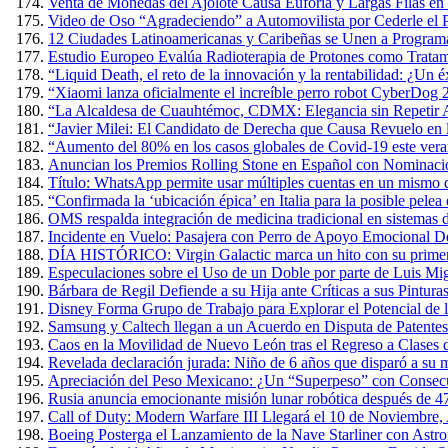
Venta de Monedas del Ajolote Causa Euforia y Largas Filas en
Video de Oso “Agradeciendo” a Automovilista por Cederle el 
12 Ciudades Latinoamericanas y Caribeñas se Unen a Programa
Estudio Europeo Evalúa Radioterapia de Protones como Tratam
“Liquid Death, el reto de la innovación y la rentabilidad: ¿Un 
“Xiaomi lanza oficialmente el increíble perro robot CyberDog 
“La Alcaldesa de Cuauhtémoc, CDMX: Elegancia sin Repetir A
“Javier Milei: El Candidato de Derecha que Causa Revuelo en
“Aumento del 80% en los casos globales de Covid-19 este verano
Anuncian los Premios Rolling Stone en Español con Nominacio
Título: WhatsApp permite usar múltiples cuentas en un mismo 
“Confirmada la ‘ubicación épica’ en Italia para la posible pel
OMS respalda integración de medicina tradicional en sistemas d
Incidente en Vuelo: Pasajera con Perro de Apoyo Emocional D
DÍA HISTÓRICO: Virgin Galactic marca un hito con su primer v
Especulaciones sobre el Uso de un Doble por parte de Luis Mig
Bárbara de Regil Defiende a su Hija ante Críticas a sus Pintur
Disney Forma Grupo de Trabajo para Explorar el Potencial de l
Samsung y Caltech llegan a un Acuerdo en Disputa de Patente
Caos en la Movilidad de Nuevo León tras el Regreso a Clases 
Revelada declaración jurada: Niño de 6 años que disparó a su m
Apreciación del Peso Mexicano: ¿Un “Superpeso” con Consec
Rusia anuncia emocionante misión lunar robótica después de 4
Call of Duty: Modern Warfare III Llegará el 10 de Noviembre,
Boeing Posterga el Lanzamiento de la Nave Starliner con Astr