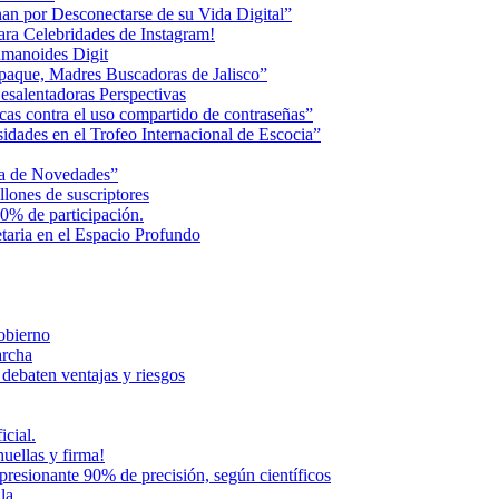
an por Desconectarse de su Vida Digital”
ara Celebridades de Instagram!
humanoides Digit
paque, Madres Buscadoras de Jalisco”
esalentadoras Perspectivas
cas contra el uso compartido de contraseñas”
dades en el Trofeo Internacional de Escocia”
na de Novedades”
lones de suscriptores
0% de participación.
aria en el Espacio Profundo
Gobierno
archa
 debaten ventajas y riesgos
icial.
uellas y firma!
presionante 90% de precisión, según científicos
la