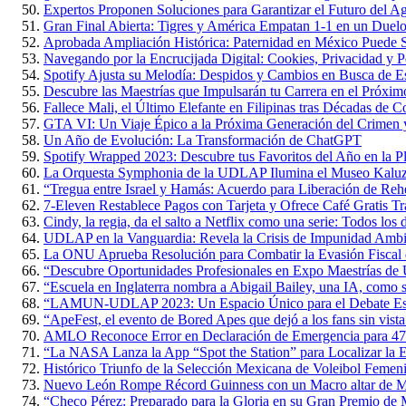
Expertos Proponen Soluciones para Garantizar el Futuro del 
Gran Final Abierta: Tigres y América Empatan 1-1 en un Duelo 
Aprobada Ampliación Histórica: Paternidad en México Puede S
Navegando por la Encrucijada Digital: Cookies, Privacidad y P
Spotify Ajusta su Melodía: Despidos y Cambios en Busca de Es
Descubre las Maestrías que Impulsarán tu Carrera en el Próxi
Fallece Mali, el Último Elefante en Filipinas tras Décadas de 
GTA VI: Un Viaje Épico a la Próxima Generación del Crimen y
Un Año de Evolución: La Transformación de ChatGPT
Spotify Wrapped 2023: Descubre tus Favoritos del Año en la P
La Orquesta Symphonia de la UDLAP Ilumina el Museo Kaluz c
“Tregua entre Israel y Hamás: Acuerdo para Liberación de Rehe
7-Eleven Restablece Pagos con Tarjeta y Ofrece Café Gratis Tr
Cindy, la regia, da el salto a Netflix como una serie: Todos los 
UDLAP en la Vanguardia: Revela la Crisis de Impunidad Ambi
La ONU Aprueba Resolución para Combatir la Evasión Fiscal
“Descubre Oportunidades Profesionales en Expo Maestrías 
“Escuela en Inglaterra nombra a Abigail Bailey, una IA, como 
“LAMUN-UDLAP 2023: Un Espacio Único para el Debate Estud
“ApeFest, el evento de Bored Apes que dejó a los fans sin vista
AMLO Reconoce Error en Declaración de Emergencia para 47
“La NASA Lanza la App “Spot the Station” para Localizar la Es
Histórico Triunfo de la Selección Mexicana de Voleibol Femen
Nuevo León Rompe Récord Guinness con un Macro altar de M
“Checo Pérez: Preparado para la Gloria en su Gran Premio de