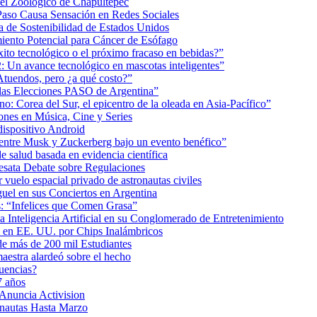
 el Zoológico de Chapultepec
Paso Causa Sensación en Redes Sociales
 de Sostenibilidad de Estados Unidos
iento Potencial para Cáncer de Esófago
éxito tecnológico o el próximo fracaso en bebidas?”
2: Un avance tecnológico en mascotas inteligentes”
tuendos, pero ¿a qué costo?”
 las Elecciones PASO de Argentina”
: Corea del Sur, el epicentro de la oleada en Asia-Pacífico”
nes en Música, Cine y Series
dispositivo Android
ea entre Musk y Zuckerberg bajo un evento benéfico”
e salud basada en evidencia científica
esata Debate sobre Regulaciones
uelo espacial privado de astronautas civiles
uel en sus Conciertos en Argentina
as: “Infelices que Comen Grasa”
a Inteligencia Artificial en su Conglomerado de Entretenimiento
s en EE. UU. por Chips Inalámbricos
de más de 200 mil Estudiantes
aestra alardeó sobre el hecho
uencias?
7 años
 Anuncia Activision
onautas Hasta Marzo