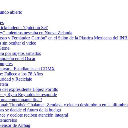
undo abierto
es
ickelodeon: ‘Quiet on Set’
 rey”, mientras pescaba en Nueva Zelanda
icasso y Fernández Carrión” en el Salón de la Plástica Mexicana del I
sin ocultar el video
 Stone
era por sujetos armados
Napoleón en el Oscar
mujeres
Apoyar a Estudiantes en CDMX
: Fallece a los 78 Años
uridad y Reciclaje
etera
 del expresidente López Portillo
ler y Ryan Reynolds le responde
una emocionante final!
ional: Timothée Chalamet, Zendaya y elenco deslumbran en la alfombra 
as se decide el futuro de la huelga
e y ocelote reciben atención integral
temorelos
Sensor de Airbag