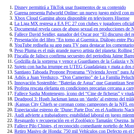
Disney permitirá a TikTok usar fragmentos de su contenido
Garena presenta Palworld Online: un nuevo juego móvil con m
Xbox Cloud Gaming ahora disponible en televisores Hisense
La Liga MX regresa a EA FC 27 con clubes y jugadores oficial
Documental revela casos de abuso sexual en producciones de N
Fallece David Seidler, ganador del Oscar por “El discurso del
Presentación del libro “En torno al Guernica. Diálogo entre P
YouTube rediseña su app para TV para destacar los comentarios 
Peso Pluma es el más grande nuevo artista del planeta: Rolling
Fiscalía de Jalisco confirma secuestro del periodista Jaime Barr
Godzilla da la sorpresa y vence a Guardianes de la Galaxia y 
Sujeto con hacha irrumpe en UTEG Guadalajara y mata a dos 
Santiago Taboada Propone Programa “Vivienda Joven” para 
Adiós a Juan Verduzco, “Don Camerino” de La Familia Peluche
Innovación Sostenible: “Baterías de Agua” que Garantizan Seg
Profepa rescata elefanta en condiciones precarias cercana a carr
Fallece Sasha Montenegro, ícono del “Cine de ficheras” y viuda
Deadpool 3: Hugh Jackman lanza un ‘dardo’ al estreno del trái
¡Kansas City Chiefs se coronan como campeones de la NFL en 
Espectacular estreno de ‘Dune: Parte Dos’ en el Auditorio Nac
Audi advierte a trabajadores: estabilidad laboral en juego mientr
Resguardo y recuperación en el Zoológico Tamatán: Osezna, linc
Fallece Pilo Chistes, el reconocido comediante norteño de Mon
Retiro Masivo de Honda: 750 mil Vehículos con Defecto en el 