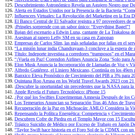
Descubrimiento Astronómico Revela un Agujero Negro que Devo
Alerta en Estados Unidos por la Presencia de la Bacteria “Co
Influencers Virtuales: La Revolución del Marketing en la Era Di
El Banco Central de El Salvador registra a 97 proveedores de s
¡Pringles sorprende con un sabor único: “Everything Bagel”!
Bajan del escenario a Edwin Luna, cantante de La Trakalosa de
Asesinan al rapero Lefty SM en su casa en Zapopan
Empresas de Carlos Slim, las más señaladas por fallas en el ser
“La misión lunar india Chandrayaan-3 concluye a la espera de
Título: Indeporte investiga a corredores “tramposos” en el Ma
“¡Vuela en Paz! Corendon Airlines Anuncia Zona ‘Solo para Ad
Elon Musk Anuncia la Incorporación de Llamadas de Voz y Ví
Alfredo Gutiérrez, el Liniero Mexicano, Continúa en los 49ers
Banxico Eleva Pronóstico de Crecimiento del PIB a 3% para 2
Quintana Roo Arrasa en los World Travel Awards 2023 con 21
¡Descubre la oportunidad sin precedentes que la NASA para la 
Apple Revela el Futuro Tecnológico: iPhone 15
¿Por qué los Swifties Experimentan Amnesia Después de los Co
Los Temerarios Anuncian su Separación Tras 46 Años de Traye
Recuperación de la Paz en Michoacán: AMLO Considera la Viol
Repensando la Política Energética: Competencia y Crecimient
Descubren Cofre de Piedra en el Templo Mayor con 15 Escult
Trágico Suicidio de Médico por Exceso de Trabajo en Japón D
“Taylor Swift hace historia en el Foro Sol de la CDMX con un 