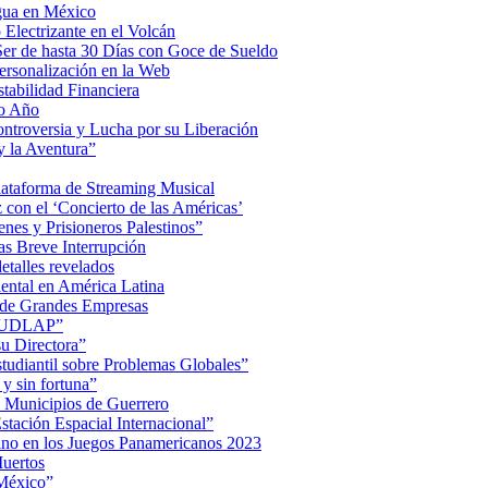
Agua en México
Electrizante en el Volcán
er de hasta 30 Días con Goce de Sueldo
ersonalización en la Web
tabilidad Financiera
mo Año
Controversia y Lucha por su Liberación
 la Aventura”
lataforma de Streaming Musical
on el ‘Concierto de las Américas’
nes y Prisioneros Palestinos”
as Breve Interrupción
detalles revelados
ental en América Latina
 de Grandes Empresas
de UDLAP”
su Directora”
iantil sobre Problemas Globales”
 y sin fortuna”
 Municipios de Guerrero
tación Espacial Internacional”
ino en los Juegos Panamericanos 2023
uertos
 México”