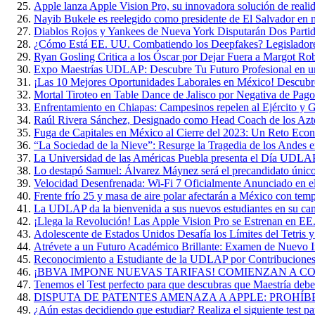
Apple lanza Apple Vision Pro, su innovadora solución de reali
Nayib Bukele es reelegido como presidente de El Salvador en 
Diablos Rojos y Yankees de Nueva York Disputarán Dos Parti
¿Cómo Está EE. UU. Combatiendo los Deepfakes? Legisladore
Ryan Gosling Critica a los Óscar por Dejar Fuera a Margot Ro
Expo Maestrías UDLAP: Descubre Tu Futuro Profesional en u
¡Las 10 Mejores Oportunidades Laborales en México! Descubr
Mortal Tiroteo en Table Dance de Jalisco por Negativa de Pago
Enfrentamiento en Chiapas: Campesinos repelen al Ejército y G
Raúl Rivera Sánchez, Designado como Head Coach de los A
Fuga de Capitales en México al Cierre del 2023: Un Reto Eco
“La Sociedad de la Nieve”: Resurge la Tragedia de los Andes 
La Universidad de las Américas Puebla presenta el Día UDL
Lo destapó Samuel: Álvarez Máynez será el precandidato único
Velocidad Desenfrenada: Wi-Fi 7 Oficialmente Anunciado en 
Frente frío 25 y masa de aire polar afectarán a México con te
La UDLAP da la bienvenida a sus nuevos estudiantes en su ca
¡Llega la Revolución! Las Apple Vision Pro se Estrenan en EE
Adolescente de Estados Unidos Desafía los Límites del Tetris 
Atrévete a un Futuro Académico Brillante: Examen de Nuevo
Reconocimiento a Estudiante de la UDLAP por Contribuciones 
¡BBVA IMPONE NUEVAS TARIFAS! COMIENZAN A COB
Tenemos el Test perfecto para que descubras que Maestría deber
DISPUTA DE PATENTES AMENAZA A APPLE: PROHÍB
¿Aún estas decidiendo que estudiar? Realiza el siguiente test par