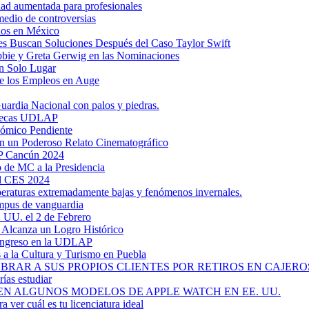
dad aumentada para profesionales
medio de controversias
dos en México
s Buscan Soluciones Después del Caso Taylor Swift
bbie y Greta Gerwig en las Nominaciones
n Solo Lugar
e los Empleos en Auge
uardia Nacional con palos y piedras.
ztecas UDLAP
nómico Pendiente
en un Poderoso Relato Cinematográfico
AP Cancún 2024
 de MC a la Presidencia
el CES 2024
mperaturas extremadamente bajas y fenómenos invernales.
mpus de vanguardia
. UU. el 2 de Febrero
y Alcanza un Logro Histórico
 Ingreso en la UDLAP
a la Cultura y Turismo en Puebla
RAR A SUS PROPIOS CLIENTES POR RETIROS EN CAJEROS
ías estudiar
EN ALGUNOS MODELOS DE APPLE WATCH EN EE. UU.
a ver cuál es tu licenciatura ideal