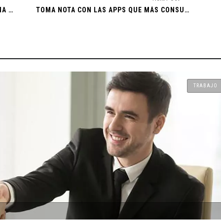
de Nuevo
SHARKNADO: LO QUE COMENZÓ COMO UNA BUENA BROMA ¡YA VA PARA SU SEXTA PELÍCULA!
TOMA NOTA CON LAS APPS QUE MÁS CONSUMEN LA BATERÍA DE TU CELULAR
buciones a
RAR A SUS
 2024
TRABAJO
Maestría
N ALGUNOS
ente test
ro del Agua