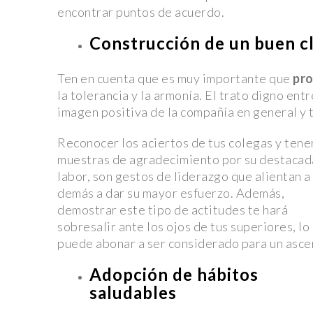
encontrar puntos de acuerdo.
Greta Gerwig en las Nominaciones
Expo Maestrías UDLAP: Descubre Tu Futuro Profesio
Construcción de un buen cl
Solo Lugar
Ten en cuenta que es muy importante que
pro
¡Las 10 Mejores Oportunidades Laborales en México
la tolerancia y la armonía. El trato digno ent
los Empleos en Auge
imagen positiva de la compañía en general y 
Mortal Tiroteo en Table Dance de Jalisco por Negati
Reconocer los aciertos de tus colegas y tene
Enfrentamiento en Chiapas: Campesinos repelen al E
muestras de agradecimiento por su destacad
Guardia Nacional con palos y piedras.
labor, son gestos de liderazgo que alientan a
Raúl Rivera Sánchez, Designado como Head Coach
demás a dar su mayor esfuerzo. Además,
demostrar este tipo de actitudes te hará
Aztecas UDLAP
sobresalir ante los ojos de tus superiores, lo
Fuga de Capitales en México al Cierre del 2023: U
puede abonar a ser considerado para un asce
Económico Pendiente
Adopción de hábitos
“La Sociedad de la Nieve”: Resurge la Tragedia de los
saludables
Poderoso Relato Cinematográfico