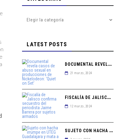
te
s
LATEST POSTS
ón
te
a
D
OCUMENTAL REVELA CASOS DE ABUSO SEXUAL EN PRODUCCIONES DE NICKELODEON: ‘QUIET ON SET’
21 marzo, 2024
F
ISCALÍA DE JALISCO CONFIRMA SECUESTRO DEL PERIODISTA JAIME BARRERA POR SUJETOS ARMADOS
12 marzo, 2024
d
S
UJETO CON HACHA IRRUMPE EN UTEG GUADALAJARA Y MATA A DOS MUJERES