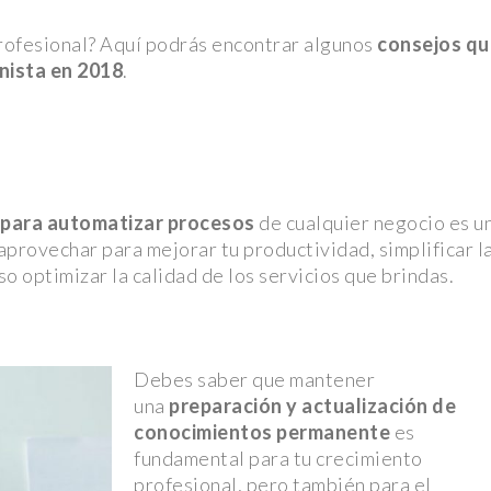
cercana a
rofesional? Aquí podrás encontrar algunos
consejos qu
inista en 2018
.
s” y viuda
el tráiler y
s para automatizar procesos
de cualquier negocio es u
la NFL en
provechar para mejorar tu productividad, simplificar l
so optimizar la calidad de los servicios que brindas.
ditorio
mbran en la
Debes saber que mantener
una
preparación y actualización de
ego mientras
conocimientos permanente
es
fundamental para tu crecimiento
: Osezna,
profesional, pero también para el