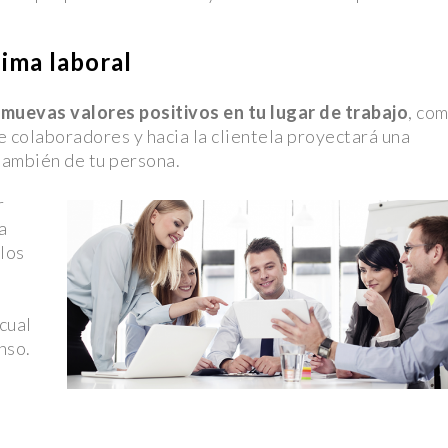
nal en un
ima laboral
muevas valores positivos en tu lugar de trabajo
, co
! Descubre
re colaboradores y hacia la clientela proyectará una
también de tu persona.
va de Pago
r
jército y
a
 los
 de los
 cual
n Reto
nso.
 Andes en un