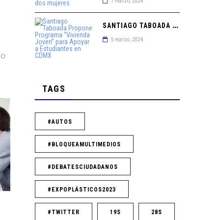
7 marzo, 2024
S
ANTIAGO TABOADA PROPONE PROGRAMA “VIVIENDA JOVEN” PARA APOYAR A ESTUDIANTES EN CDMX
5 marzo, 2024
mo
TAGS
#AUTOS
#BLOQUEAMULTIMEDIOS
#DEBATESCIUDADANOS
#EXPOPLÁSTICOS2023
#TWITTER
19S
28S