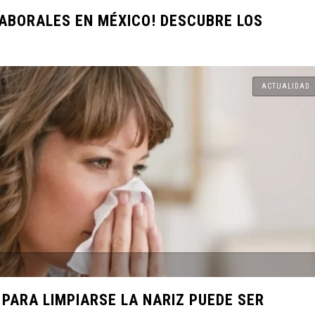
 un Duelo
ABORALES EN MÉXICO! DESCUBRE LOS
o Puede Ser
ACTUALIDAD
acidad y
Busca de
el Próximo
cadas de
rimen y la
PARA LIMPIARSE LA NARIZ PUEDE SER