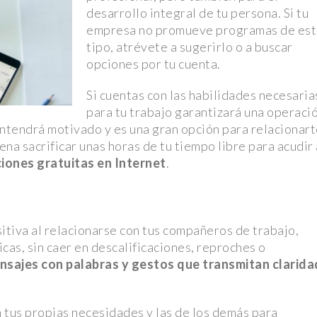
desarrollo integral de tu persona. Si tu
empresa no promueve programas de es
rteño de
tipo, atrévete a sugerirlo o a buscar
opciones por tu cuenta.
cto en el
Si cuentas con las habilidades necesaria
para tu trabajo garantizará una operaci
de realidad
ntendrá motivado y es una gran opción para relacionar
ena sacrificar unas horas de tu tiempo libre para acudir 
iones gratuitas en Internet
.
lvador en
s Partidos
itiva al relacionarse con tus compañeros de trabajo,
cas, sin caer en descalificaciones, reproches o
gisladores
nsajes con palabras y gestos que transmitan clarida
wift
got Robbie y
n tus propias necesidades y las de los demás para