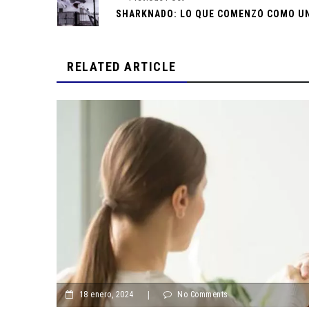
Atrévete a un Futuro Académico Brillante: Examen 
Ingreso en la UDLAP
Reconocimiento a Estudiante de la UDLAP por Contri
RELATED ARTICLE
la Cultura y Turismo en Puebla
¡BBVA IMPONE NUEVAS TARIFAS! COMIENZAN A COB
PROPIOS CLIENTES POR RETIROS EN CAJEROS EN
Tenemos el Test perfecto para que descubras que 
deberías estudiar
DISPUTA DE PATENTES AMENAZA A APPLE: PROHÍBE
MODELOS DE APPLE WATCH EN EE. UU.
¿Aún estas decidiendo que estudiar? Realiza el sigui
para ver cuál es tu licenciatura ideal
Expertos Proponen Soluciones para Garantizar el Futu
18 enero, 2024
|
No Comments
en México