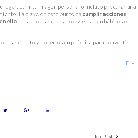
Día UDLAP
lugar, pulir tu imagen personal o incluso procurar una
miento. La clave en este punto es
cumplir acciones
en ello
, hasta lograr que se conviertan en hábitos o
dato único
ceptar el reto y ponerlos en práctica para convertirte 
ado en el
Fuen
xico con
vernales.
es en su
 en EE. UU.
l Tetris y
Next Post