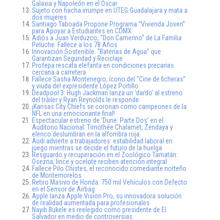
Galaxia y Napoleón en el Oscar
Sujeto con hacha irrumpe en UTEG Guadalajara y mata a
dos mujeres
Santiago Taboada Propone Programa “Vivienda Joven”
para Apoyar a Estudiantes en CDMX
Adiós a Juan Verduzco, “Don Camerino” de La Familia
Peluche: Fallece a los 78 Años
Innovación Sostenible: “Baterías de Agua” que
Garantizan Seguridad y Reciclaje
Profepa rescata elefanta en condiciones precarias
cercana a carretera
Fallece Sasha Montenegro, ícono del “Cine de ficheras”
y viuda del expresidente López Portillo
Deadpool 3: Hugh Jackman lanza un ‘dardo’ al estreno
del tráiler y Ryan Reynolds le responde
¡Kansas City Chiefs se coronan como campeones de la
NFL en una emocionante final!
Espectacular estreno de ‘Dune: Parte Dos’ en el
Auditorio Nacional: Timothée Chalamet, Zendaya y
elenco deslumbran en la alfombra roja.
Audi advierte a trabajadores: estabilidad laboral en
juego mientras se decide el futuro de la huelga
Resguardo y recuperación en el Zoológico Tamatán:
Osezna, lince y ocelote reciben atención integral
Fallece Pilo Chistes, el reconocido comediante norteño
de Montemorelos
Retiro Masivo de Honda: 750 mil Vehículos con Defecto
en el Sensor de Airbag
Apple lanza Apple Vision Pro, su innovadora solución
de realidad aumentada para profesionales
Nayib Bukele es reelegido como presidente de El
Salvador en medio de controversias