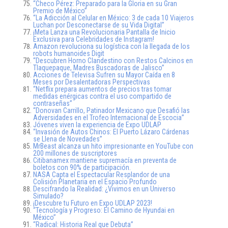
“Checo Pérez: Preparado para la Gloria en su Gran
Premio de México”
“La Adicción al Celular en México: 3 de cada 10 Viajeros
Luchan por Desconectarse de su Vida Digital”
¡Meta Lanza una Revolucionaria Pantalla de Inicio
Exclusiva para Celebridades de Instagram!
Amazon revoluciona su logística con la llegada de los
robots humanoides Digit
“Descubren Horno Clandestino con Restos Calcinos en
Tlaquepaque, Madres Buscadoras de Jalisco”
Acciones de Televisa Sufren su Mayor Caída en 8
Meses por Desalentadoras Perspectivas
“Netflix prepara aumentos de precios tras tomar
medidas enérgicas contra el uso compartido de
contraseñas”
“Donovan Carrillo, Patinador Mexicano que Desafió las
Adversidades en el Trofeo Internacional de Escocia”
Jóvenes viven la experiencia de Expo UDLAP
“Invasión de Autos Chinos: El Puerto Lázaro Cárdenas
se Llena de Novedades”
MrBeast alcanza un hito impresionante en YouTube con
200 millones de suscriptores
Citibanamex mantiene supremacía en preventa de
boletos con 90% de participación.
NASA Capta el Espectacular Resplandor de una
Colisión Planetaria en el Espacio Profundo
Descifrando la Realidad: ¿Vivimos en un Universo
Simulado?
¡Descubre tu Futuro en Expo UDLAP 2023!
“Tecnología y Progreso: El Camino de Hyundai en
México”
“Radical: Historia Real que Debuta”