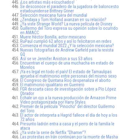
¡Los artistas más escuchados!
Se desconoce el paradero de la jugadora de baloncesto
estadounidense Brittney Griner
Selección mexicana fuera del mundial
¿Zendaya y Tom Holland avanzan en su relación?
¿Ya viste Strange World? La nueva película de Disney
Guillermo del Toro expresa su opinión sobre lo ocurrido
en AMACC
Muere Héctor Bonilla, actor mexicano
RuPaul cumplió 62 años y así lo felicitaron en redes
Comienza el mundial 2022 ¿Y la selección mexicana?
Nuevas fotografías de Andrew Garfield para la revista
GQ
Así se ve Jennifer Aniston a sus 53 años
Encuentran el cuerpo de una muchacha en estado de
Morelos
¡Ya es legal en todo el país! El estado de Tamaulipas
aprueba el matrimonio entre personas del mismo sexo
El Congreso de Quintana Roo despenaliza el aborto
El matrimonio igualitario en Guerrero
FGR descarta caso de investigación sobre a Pío López
Obrador
Échale un ojo a la nueva producción de Amazon Prime
Video protagonizada por Harry Styles
Premier de la película ‘’Pinocho’’ del director Guillermo
del Toro
El actor de interpreta a Hagrid fallece el día de hoy a los
72 años
Presunto ladrón entra a casa y el perro de la familia le
ataca
¿Ya viste la serie de Netflix ‘’Dhamer’’?
Las protestas en Irán continúan por la muerte de Masha