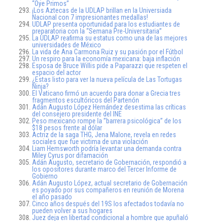
“Oye Primos”
¡Los Aztecas de la UDLAP brillan en la Universiada
Nacional con 7 impresionantes medallas!
UDLAP presenta oportunidad para los estudiantes de
preparatoria con la “Semana Pre-Universitaria”
La UDLAP reafirma su estatus como una de las mejores
universidades de México
La vida de Ana Carmona Ruiz y su pasión por el Fútbol
Un respiro para la economía mexicana: baja inflación
Esposa de Bruce Willis pide a Paparazzi que respeten el
espacio del actor
¿Estas listo para ver la nueva película de Las Tortugas
Ninja?
El Vaticano firmó un acuerdo para donar a Grecia tres
fragmentos escultóricos del Partenón
Adán Augusto López Hernández desestima las críticas
del consejero presidente del INE
Peso mexicano rompe la ”barrera psicológica” de los
$18 pesos frente al dólar
Actriz de la saga THG, Jena Malone, revela en redes
sociales que fue victima de una violación
Liam Hemsworth podría levantar una demanda contra
Miley Cyrus por difamación
Adán Augusto, secretario de Gobernación, respondió a
los opositores durante marco del Tercer Informe de
Gobierno
Adán Augusto López, actual secretario de Gobernación
es poyado por sus compañeros en reunión de Morena
el año pasado
Cinco años después del 19S los afectados todavía no
pueden volver a sus hogares
Juez deja en libertad condicional a hombre que apuñaló