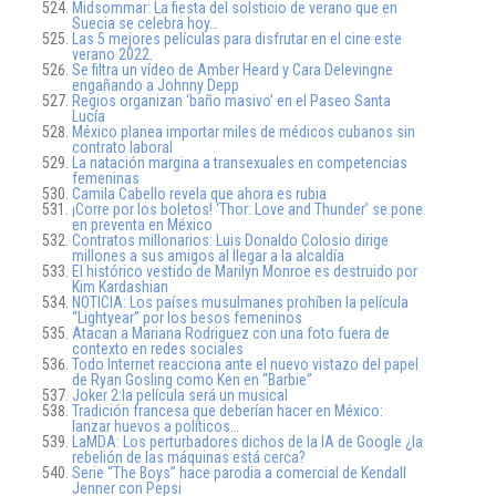
Midsommar: La fiesta del solsticio de verano que en
Suecia se celebra hoy…
Las 5 mejores películas para disfrutar en el cine este
verano 2022.
Se filtra un vídeo de Amber Heard y Cara Delevingne
engañando a Johnny Depp
Regios organizan ‘baño masivo’ en el Paseo Santa
Lucía
México planea importar miles de médicos cubanos sin
contrato laboral
La natación margina a transexuales en competencias
femeninas
Camila Cabello revela que ahora es rubia
¡Corre por los boletos! ‘Thor: Love and Thunder’ se pone
en preventa en México
Contratos millonarios: Luis Donaldo Colosio dirige
millones a sus amigos al llegar a la alcaldía
El histórico vestido de Marilyn Monroe es destruido por
Kim Kardashian
NOTICIA: Los países musulmanes prohíben la película
“Lightyear” por los besos femeninos
Atacan a Mariana Rodriguez con una foto fuera de
contexto en redes sociales
Todo Internet reacciona ante el nuevo vistazo del papel
de Ryan Gosling como Ken en “Barbie”
Joker 2:la película será un musical
Tradición francesa que deberían hacer en México:
lanzar huevos a políticos…
LaMDA: Los perturbadores dichos de la IA de Google ¿la
rebelión de las máquinas está cerca?
Serie “The Boys” hace parodia a comercial de Kendall
Jenner con Pepsi