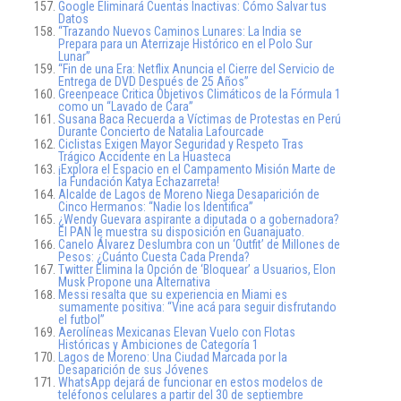
Google Eliminará Cuentas Inactivas: Cómo Salvar tus
Datos
“Trazando Nuevos Caminos Lunares: La India se
Prepara para un Aterrizaje Histórico en el Polo Sur
Lunar”
“Fin de una Era: Netflix Anuncia el Cierre del Servicio de
Entrega de DVD Después de 25 Años”
Greenpeace Critica Objetivos Climáticos de la Fórmula 1
como un “Lavado de Cara”
Susana Baca Recuerda a Víctimas de Protestas en Perú
Durante Concierto de Natalia Lafourcade
Ciclistas Exigen Mayor Seguridad y Respeto Tras
Trágico Accidente en La Huasteca
¡Explora el Espacio en el Campamento Misión Marte de
la Fundación Katya Echazarreta!
Alcalde de Lagos de Moreno Niega Desaparición de
Cinco Hermanos: “Nadie los Identifica”
¿Wendy Guevara aspirante a diputada o a gobernadora?
El PAN le muestra su disposición en Guanajuato.
Canelo Álvarez Deslumbra con un ‘Outfit’ de Millones de
Pesos: ¿Cuánto Cuesta Cada Prenda?
Twitter Elimina la Opción de ‘Bloquear’ a Usuarios, Elon
Musk Propone una Alternativa
Messi resalta que su experiencia en Miami es
sumamente positiva: “Vine acá para seguir disfrutando
el futbol”
Aerolíneas Mexicanas Elevan Vuelo con Flotas
Históricas y Ambiciones de Categoría 1
Lagos de Moreno: Una Ciudad Marcada por la
Desaparición de sus Jóvenes
WhatsApp dejará de funcionar en estos modelos de
teléfonos celulares a partir del 30 de septiembre