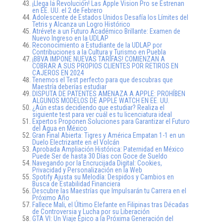
¡Llega la Revolución! Las Apple Vision Pro se Estrenan
en EE. UU. el 2 de Febrero
Adolescente de Estados Unidos Desafía los Límites del
Tetris y Alcanza un Logro Histórico
Atrévete a un Futuro Académico Brillante: Examen de
Nuevo Ingreso en la UDLAP
Reconocimiento a Estudiante de la UDLAP por
Contribuciones a la Cultura y Turismo en Puebla
¡BBVA IMPONE NUEVAS TARIFAS! COMIENZAN A
COBRAR A SUS PROPIOS CLIENTES POR RETIROS EN
CAJEROS EN 2024
Tenemos el Test perfecto para que descubras que
Maestría deberías estudiar
DISPUTA DE PATENTES AMENAZA A APPLE: PROHÍBEN
ALGUNOS MODELOS DE APPLE WATCH EN EE. UU.
¿Aún estas decidiendo que estudiar? Realiza el
siguiente test para ver cuál es tu licenciatura ideal
Expertos Proponen Soluciones para Garantizar el Futuro
del Agua en México
Gran Final Abierta: Tigres y América Empatan 1-1 en un
Duelo Electrizante en el Volcán
Aprobada Ampliación Histórica: Paternidad en México
Puede Ser de hasta 30 Días con Goce de Sueldo
Navegando por la Encrucijada Digital: Cookies,
Privacidad y Personalización en la Web
Spotify Ajusta su Melodía: Despidos y Cambios en
Busca de Estabilidad Financiera
Descubre las Maestrías que Impulsarán tu Carrera en el
Próximo Año
Fallece Mali, el Último Elefante en Filipinas tras Décadas
de Controversia y Lucha por su Liberación
GTA VI: Un Viaje Épico a la Próxima Generación del