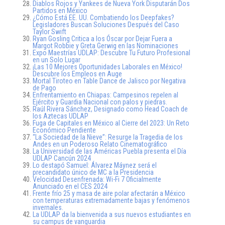
Diablos Rojos y Yankees de Nueva York Disputarán Dos
Partidos en México
¿Cómo Está EE. UU. Combatiendo los Deepfakes?
Legisladores Buscan Soluciones Después del Caso
Taylor Swift
Ryan Gosling Critica a los Óscar por Dejar Fuera a
Margot Robbie y Greta Gerwig en las Nominaciones
Expo Maestrías UDLAP: Descubre Tu Futuro Profesional
en un Solo Lugar
¡Las 10 Mejores Oportunidades Laborales en México!
Descubre los Empleos en Auge
Mortal Tiroteo en Table Dance de Jalisco por Negativa
de Pago
Enfrentamiento en Chiapas: Campesinos repelen al
Ejército y Guardia Nacional con palos y piedras.
Raúl Rivera Sánchez, Designado como Head Coach de
los Aztecas UDLAP
Fuga de Capitales en México al Cierre del 2023: Un Reto
Económico Pendiente
“La Sociedad de la Nieve”: Resurge la Tragedia de los
Andes en un Poderoso Relato Cinematográfico
La Universidad de las Américas Puebla presenta el Día
UDLAP Cancún 2024
Lo destapó Samuel: Álvarez Máynez será el
precandidato único de MC a la Presidencia
Velocidad Desenfrenada: Wi-Fi 7 Oficialmente
Anunciado en el CES 2024
Frente frío 25 y masa de aire polar afectarán a México
con temperaturas extremadamente bajas y fenómenos
invernales.
La UDLAP da la bienvenida a sus nuevos estudiantes en
su campus de vanguardia