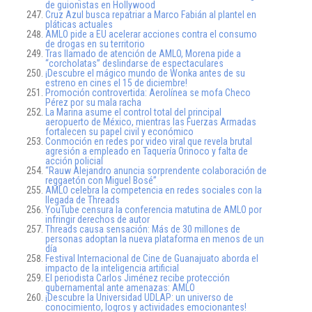
de guionistas en Hollywood
Cruz Azul busca repatriar a Marco Fabián al plantel en
pláticas actuales
AMLO pide a EU acelerar acciones contra el consumo
de drogas en su territorio
Tras llamado de atención de AMLO, Morena pide a
“corcholatas” deslindarse de espectaculares
¡Descubre el mágico mundo de Wonka antes de su
estreno en cines el 15 de diciembre!
Promoción controvertida: Aerolínea se mofa Checo
Pérez por su mala racha
La Marina asume el control total del principal
aeropuerto de México, mientras las Fuerzas Armadas
fortalecen su papel civil y económico
Conmoción en redes por video viral que revela brutal
agresión a empleado en Taquería Orinoco y falta de
acción policial
“Rauw Alejandro anuncia sorprendente colaboración de
reggaetón con Miguel Bosé”
AMLO celebra la competencia en redes sociales con la
llegada de Threads
YouTube censura la conferencia matutina de AMLO por
infringir derechos de autor
Threads causa sensación: Más de 30 millones de
personas adoptan la nueva plataforma en menos de un
día
Festival Internacional de Cine de Guanajuato aborda el
impacto de la inteligencia artificial
El periodista Carlos Jiménez recibe protección
gubernamental ante amenazas: AMLO
¡Descubre la Universidad UDLAP: un universo de
conocimiento, logros y actividades emocionantes!