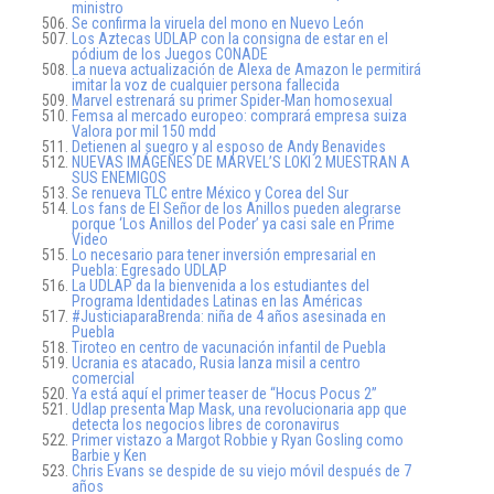
ministro
Se confirma la viruela del mono en Nuevo León
Los Aztecas UDLAP con la consigna de estar en el
pódium de los Juegos CONADE
La nueva actualización de Alexa de Amazon le permitirá
imitar la voz de cualquier persona fallecida
Marvel estrenará su primer Spider-Man homosexual
Femsa al mercado europeo: comprará empresa suiza
Valora por mil 150 mdd
Detienen al suegro y al esposo de Andy Benavides
NUEVAS IMÁGENES DE MARVEL’S LOKI 2 MUESTRAN A
SUS ENEMIGOS
Se renueva TLC entre México y Corea del Sur
Los fans de El Señor de los Anillos pueden alegrarse
porque ‘Los Anillos del Poder’ ya casi sale en Prime
Video
Lo necesario para tener inversión empresarial en
Puebla: Egresado UDLAP
La UDLAP da la bienvenida a los estudiantes del
Programa Identidades Latinas en las Américas
#JusticiaparaBrenda: niña de 4 años asesinada en
Puebla
Tiroteo en centro de vacunación infantil de Puebla
Ucrania es atacado, Rusia lanza misil a centro
comercial
Ya está aquí el primer teaser de “Hocus Pocus 2”
Udlap presenta Map Mask, una revolucionaria app que
detecta los negocios libres de coronavirus
Primer vistazo a Margot Robbie y Ryan Gosling como
Barbie y Ken
Chris Evans se despide de su viejo móvil después de 7
años