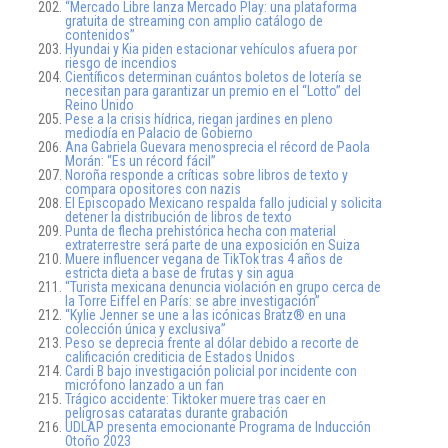
“Mercado Libre lanza Mercado Play: una plataforma
gratuita de streaming con amplio catálogo de
contenidos”
Hyundai y Kia piden estacionar vehículos afuera por
riesgo de incendios
Científicos determinan cuántos boletos de lotería se
necesitan para garantizar un premio en el “Lotto” del
Reino Unido
Pese a la crisis hídrica, riegan jardines en pleno
mediodía en Palacio de Gobierno
Ana Gabriela Guevara menosprecia el récord de Paola
Morán: “Es un récord fácil”
Noroña responde a críticas sobre libros de texto y
compara opositores con nazis
El Episcopado Mexicano respalda fallo judicial y solicita
detener la distribución de libros de texto
Punta de flecha prehistórica hecha con material
extraterrestre será parte de una exposición en Suiza
Muere influencer vegana de TikTok tras 4 años de
estricta dieta a base de frutas y sin agua
“Turista mexicana denuncia violación en grupo cerca de
la Torre Eiffel en París: se abre investigación”
“Kylie Jenner se une a las icónicas Bratz® en una
colección única y exclusiva”
Peso se deprecia frente al dólar debido a recorte de
calificación crediticia de Estados Unidos
Cardi B bajo investigación policial por incidente con
micrófono lanzado a un fan
Trágico accidente: Tiktoker muere tras caer en
peligrosas cataratas durante grabación
UDLAP presenta emocionante Programa de Inducción
Otoño 2023