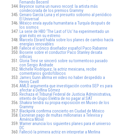
Fernando Becerril
Beyonce suma un nuevo record: la artista más
condecorada de los premios Grammy
Genaro García Luna y el presunto soborno al periódico
El Universal
México envía ayuda humanitaria a Turquía después de
los sismos
La serie de HBO ‘The Last of Us’ ha experimentado un
gran éxito en su estreno
Marcelo Ebrard habla sobre los planes de cambio hacía
energías renovables
Fallece el icónico diseñador español Paco Rabanne
Bioserie sobre el conductor Paco Stanley desata
críticas
Gloria Trevi se sinceró sobre su tormentoso pasado
con Sergio Andrade
Michelle Rodríguez, la actriz mexicana, recibe
comentarios gordofóbicos
James Gunn afirma en video no haber despedido a
Henry Cavill
AMLO argumenta que investigación contra SEP es para
afectar a Delfina Gómez
Rechaza el Tribunal Federal de Justicia Administrativa,
intento de Grupo Elektra de no pagar al SAT
Shakira tendrá su propia exposición en Museo de los
Grammy
Blackpink confirma concierto en Ciudad de México
Exoneran pago de multas millonarias a Televisa y
América Móvil
Warner anuncia los siguientes planes para el universo
DC
Falleció la primera actriz en interpretar a Merlina