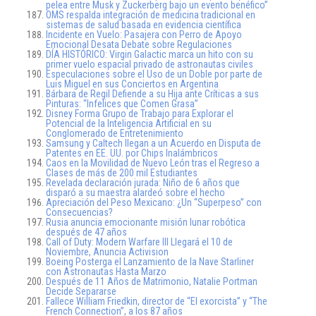
pelea entre Musk y Zuckerberg bajo un evento benéfico”
OMS respalda integración de medicina tradicional en
sistemas de salud basada en evidencia científica
Incidente en Vuelo: Pasajera con Perro de Apoyo
Emocional Desata Debate sobre Regulaciones
DÍA HISTÓRICO: Virgin Galactic marca un hito con su
primer vuelo espacial privado de astronautas civiles
Especulaciones sobre el Uso de un Doble por parte de
Luis Miguel en sus Conciertos en Argentina
Bárbara de Regil Defiende a su Hija ante Críticas a sus
Pinturas: “Infelices que Comen Grasa”
Disney Forma Grupo de Trabajo para Explorar el
Potencial de la Inteligencia Artificial en su
Conglomerado de Entretenimiento
Samsung y Caltech llegan a un Acuerdo en Disputa de
Patentes en EE. UU. por Chips Inalámbricos
Caos en la Movilidad de Nuevo León tras el Regreso a
Clases de más de 200 mil Estudiantes
Revelada declaración jurada: Niño de 6 años que
disparó a su maestra alardeó sobre el hecho
Apreciación del Peso Mexicano: ¿Un “Superpeso” con
Consecuencias?
Rusia anuncia emocionante misión lunar robótica
después de 47 años
Call of Duty: Modern Warfare III Llegará el 10 de
Noviembre, Anuncia Activision
Boeing Posterga el Lanzamiento de la Nave Starliner
con Astronautas Hasta Marzo
Después de 11 Años de Matrimonio, Natalie Portman
Decide Separarse
Fallece William Friedkin, director de “El exorcista” y “The
French Connection”, a los 87 años