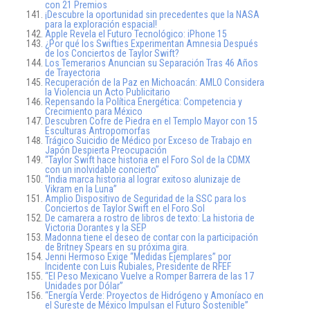
con 21 Premios
¡Descubre la oportunidad sin precedentes que la NASA
para la exploración espacial!
Apple Revela el Futuro Tecnológico: iPhone 15
¿Por qué los Swifties Experimentan Amnesia Después
de los Conciertos de Taylor Swift?
Los Temerarios Anuncian su Separación Tras 46 Años
de Trayectoria
Recuperación de la Paz en Michoacán: AMLO Considera
la Violencia un Acto Publicitario
Repensando la Política Energética: Competencia y
Crecimiento para México
Descubren Cofre de Piedra en el Templo Mayor con 15
Esculturas Antropomorfas
Trágico Suicidio de Médico por Exceso de Trabajo en
Japón Despierta Preocupación
“Taylor Swift hace historia en el Foro Sol de la CDMX
con un inolvidable concierto”
“India marca historia al lograr exitoso alunizaje de
Vikram en la Luna”
Amplio Dispositivo de Seguridad de la SSC para los
Conciertos de Taylor Swift en el Foro Sol
De camarera a rostro de libros de texto: La historia de
Victoria Dorantes y la SEP
Madonna tiene el deseo de contar con la participación
de Britney Spears en su próxima gira.
Jenni Hermoso Exige “Medidas Ejemplares” por
Incidente con Luis Rubiales, Presidente de RFEF
“El Peso Mexicano Vuelve a Romper Barrera de las 17
Unidades por Dólar”
“Energía Verde: Proyectos de Hidrógeno y Amoníaco en
el Sureste de México Impulsan el Futuro Sostenible”