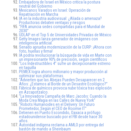
Embajadora de Israel en México critica la postura
neutral del Gobierno
Mexicanos Varados en Israel: Operación de
Repatriación en Marcha
IA en la industria audiovisual: ¿Aliada o amenaza?
Productoras debaten ventajas y riesgos
“FIFA anuncia sedes compartidas para el Mundial de
2030”
UDLAP en el Top 5 de Universidades Privadas de México
Getty Images lanza generador de imágenes con
inteligencia artificial.
Senado aprueba modernización de la CURP: ¡Ahora con
foto, huellas y firma!
IA podría revolucionar la búsqueda de vida en Marte con
un impresionante 90% de precisión, según científicos
“Los Indestructibles 4” sufre un decepcionante estreno
en taquilla
PEMEX logra ahorro millonario y mayor producción al
optimizar sus plataformas.
“Advierten que las Abejas Pueden Desaparecer en 2
Años: ¿Estamos al Borde de un Desastre Ecológico?”
Fábrica de químicos provoca nube tóxica tras explosión
en Azcapotzalco.
“La Innovadora Campaña de Marc Jacobs: Cuando la
Moda Crea Magia en las Calles de Nueva York”
“Robots Humanoides en el Delivery: Un Futuro
Prometedor, Según el CEO de Roomie IT”
Detienen en Puerto Escondido, Oaxaca a prófugo
estadounidense buscado por el FBI desde hace 30
años.
Autoridad indígena reclama a AMLO por entrega del
bastón de mando a Sheinbaum