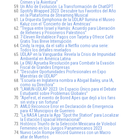
Crimen y la Aventura”
Un Año de Evolución: La Transformación de ChatGPT
Spotify Wrapped 2023: Descubre tus Favoritos del Año
en la Plataforma de Streaming Musical
La Orquesta Symphonia de la UDLAP Ilumina el Museo
Kaluz con el ‘Concierto de las Américas’
“Tregua entre Israel y Hamás: Acuerdo para Liberación
de Rehenes y Prisioneros Palestinos”
7-Eleven Restablece Pagos con Tarjeta y Ofrece Café
Gratis Tras Breve Interrupción
Cindy, la regia, da el salto a Netflix como una serie:
Todos los detalles revelados
UDLAP en la Vanguardia: Revela la Crisis de Impunidad
Ambiental en América Latina
La ONU Aprueba Resolución para Combatir la Evasión
Fiscal de Grandes Empresas
“Descubre Oportunidades Profesionales en Expo
Maestrías de UDLAP”
“Escuela en Inglaterra nombra a Abigail Bailey, una IA,
como su Directora”
“LAMUN-UDLAP 2023: Un Espacio Único para el Debate
Estudiantil sobre Problemas Globales”
“ApeFest, el evento de Bored Apes que dejó a los fans
sin vista y sin fortuna”
AMLO Reconoce Error en Declaración de Emergencia
para 47 Municipios de Guerrero
“La NASA Lanza la App “Spot the Station” para Localizar
la Estación Espacial Internacional”
Histórico Triunfo de la Selección Mexicana de Voleibol
Femenino en los Juegos Panamericanos 2023
Nuevo León Rompe Récord Guinness con un Macro
altar de Muertos