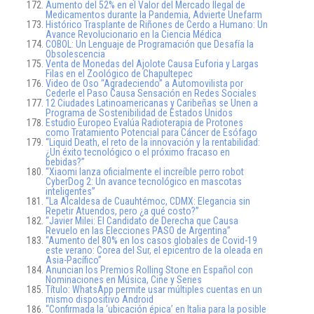
Aumento del 52% en el Valor del Mercado Ilegal de
Medicamentos durante la Pandemia, Advierte Unefarm
Histórico Trasplante de Riñones de Cerdo a Humano: Un
Avance Revolucionario en la Ciencia Médica
COBOL: Un Lenguaje de Programación que Desafía la
Obsolescencia
Venta de Monedas del Ajolote Causa Euforia y Largas
Filas en el Zoológico de Chapultepec
Video de Oso “Agradeciendo” a Automovilista por
Cederle el Paso Causa Sensación en Redes Sociales
12 Ciudades Latinoamericanas y Caribeñas se Unen a
Programa de Sostenibilidad de Estados Unidos
Estudio Europeo Evalúa Radioterapia de Protones
como Tratamiento Potencial para Cáncer de Esófago
“Liquid Death, el reto de la innovación y la rentabilidad:
¿Un éxito tecnológico o el próximo fracaso en
bebidas?”
“Xiaomi lanza oficialmente el increíble perro robot
CyberDog 2: Un avance tecnológico en mascotas
inteligentes”
“La Alcaldesa de Cuauhtémoc, CDMX: Elegancia sin
Repetir Atuendos, pero ¿a qué costo?”
“Javier Milei: El Candidato de Derecha que Causa
Revuelo en las Elecciones PASO de Argentina”
“Aumento del 80% en los casos globales de Covid-19
este verano: Corea del Sur, el epicentro de la oleada en
Asia-Pacífico”
Anuncian los Premios Rolling Stone en Español con
Nominaciones en Música, Cine y Series
Título: WhatsApp permite usar múltiples cuentas en un
mismo dispositivo Android
“Confirmada la ‘ubicación épica’ en Italia para la posible