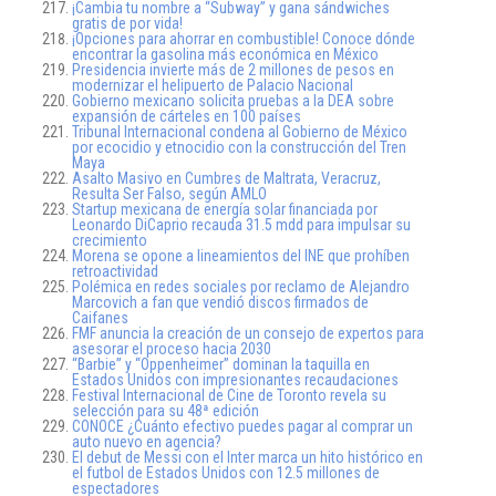
¡Cambia tu nombre a “Subway” y gana sándwiches
gratis de por vida!
¡Opciones para ahorrar en combustible! Conoce dónde
encontrar la gasolina más económica en México
Presidencia invierte más de 2 millones de pesos en
modernizar el helipuerto de Palacio Nacional
Gobierno mexicano solicita pruebas a la DEA sobre
expansión de cárteles en 100 países
Tribunal Internacional condena al Gobierno de México
por ecocidio y etnocidio con la construcción del Tren
Maya
Asalto Masivo en Cumbres de Maltrata, Veracruz,
Resulta Ser Falso, según AMLO
Startup mexicana de energía solar financiada por
Leonardo DiCaprio recauda 31.5 mdd para impulsar su
crecimiento
Morena se opone a lineamientos del INE que prohíben
retroactividad
Polémica en redes sociales por reclamo de Alejandro
Marcovich a fan que vendió discos firmados de
Caifanes
FMF anuncia la creación de un consejo de expertos para
asesorar el proceso hacia 2030
“Barbie” y “Oppenheimer” dominan la taquilla en
Estados Unidos con impresionantes recaudaciones
Festival Internacional de Cine de Toronto revela su
selección para su 48ª edición
CONOCE ¿Cuánto efectivo puedes pagar al comprar un
auto nuevo en agencia?
El debut de Messi con el Inter marca un hito histórico en
el futbol de Estados Unidos con 12.5 millones de
espectadores