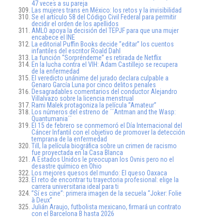
47 veces a su pareja
Las mujeres trans en México: los retos y la invisibilidad
Se el artículo 58 del Código Civil Federal para permitir
decidir el orden de los apellidos
AMLO apoya la decisión del TEPJF para que una mujer
encabece el INE
La editorial Puffin Books decide ”editar” los cuentos
infantiles del escritor Roald Dahl
La función “Sorpréndeme” es retirada de Netflix
En la lucha contra el VIH: Adam Castillejo se recupera
de la enfermedad
El veredicto unánime del jurado declara culpable a
Genaro García Luna por cinco delitos penales
Desagradables comentarios del conductor Alejandro
Villalvazo sobre la licencia menstrual
Rami Malek protagoniza la película ”Amateur”
Los números del estreno de ´´Antman and the Wasp:
Quantumania´´
El 15 de febrero se conmemoró el Día Internacional del
Cáncer Infantil con el objetivo de promover la detección
temprana de la enfermedad
Till, la película biográfica sobre un crimen de racismo
fue proyectada en la Casa Blanca
A Estados Unidos le preocupan los Ovnis pero no el
desastre químico en Ohio
Los mejores quesos del mundo: El queso Oaxaca
El reto de encontrar tu trayectoria profesional: elige la
carrera universitaria ideal para ti
”Sí es cine”: primera imagen de la secuela “Joker: Folie
à Deux”
Julián Araujo, futbolista mexicano, firmará un contrato
con el Barcelona B hasta 2026