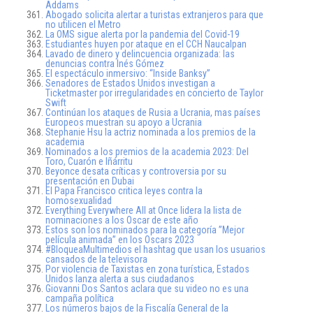
Addams
Abogado solicita alertar a turistas extranjeros para que
no utilicen el Metro
La OMS sigue alerta por la pandemia del Covid-19
Estudiantes huyen por ataque en el CCH Naucalpan
Lavado de dinero y delincuencia organizada: las
denuncias contra Inés Gómez
El espectáculo inmersivo: “Inside Banksy”
Senadores de Estados Unidos investigan a
Ticketmaster por irregularidades en concierto de Taylor
Swift
Continúan los ataques de Rusia a Ucrania, mas países
Europeos muestran su apoyo a Ucrania
Stephanie Hsu la actriz nominada a los premios de la
academia
Nominados a los premios de la academia 2023: Del
Toro, Cuarón e Iñárritu
Beyonce desata críticas y controversia por su
presentación en Dubai
El Papa Francisco critica leyes contra la
homosexualidad
Everything Everywhere All at Once lidera la lista de
nominaciones a los Oscar de este año
Estos son los nominados para la categoría ”Mejor
película animada” en los Oscars 2023
#BloqueaMultimedios el hashtag que usan los usuarios
cansados de la televisora
Por violencia de Taxistas en zona turística, Estados
Unidos lanza alerta a sus ciudadanos
Giovanni Dos Santos aclara que su video no es una
campaña política
Los números bajos de la Fiscalía General de la