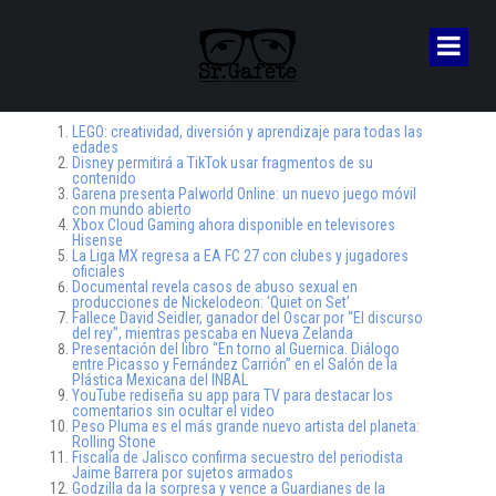
LEGO: creatividad, diversión y aprendizaje para todas las
edades
Disney permitirá a TikTok usar fragmentos de su
contenido
Garena presenta Palworld Online: un nuevo juego móvil
con mundo abierto
Xbox Cloud Gaming ahora disponible en televisores
Hisense
La Liga MX regresa a EA FC 27 con clubes y jugadores
oficiales
Documental revela casos de abuso sexual en
producciones de Nickelodeon: ‘Quiet on Set’
Fallece David Seidler, ganador del Oscar por “El discurso
del rey”, mientras pescaba en Nueva Zelanda
Presentación del libro “En torno al Guernica. Diálogo
entre Picasso y Fernández Carrión” en el Salón de la
Plástica Mexicana del INBAL
YouTube rediseña su app para TV para destacar los
comentarios sin ocultar el video
Peso Pluma es el más grande nuevo artista del planeta:
Rolling Stone
Fiscalía de Jalisco confirma secuestro del periodista
Jaime Barrera por sujetos armados
Godzilla da la sorpresa y vence a Guardianes de la