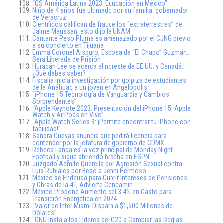
“QS América Latina 2023: Educación en México”
Niño de 4 años fue ultimado por su familia: gobernador
de Veracruz
Científicos califican de fraude los “extraterrestres” de
Jaime Maussan; esto dijo la UNAM
Cantante Peso Pluma es amenazado por el CJNG previo
a su concierto en Tijuana
Emma Coronel Aispuro, Esposa de “El Chapo” Guzmán,
Será Liberada de Prisión
Huracán Lee se acerca al noreste de EE.UU. y Canadá:
¿Qué debes saber?
Fiscalía inicia investigación por golpiza de estudiantes
de la Anáhuac a un joven en Angelópolis
“iPhone 15 Tecnología de Vanguardia y Cambios
Sorprendentes”
“Apple Keynote 2023: Presentación del iPhone 15, Apple
Watch y AirPods en Vivo”
“Apple Watch Series 9: ¡Permite encontrar tu iPhone con
facilidad!”
Sandra Cuevas anuncia que pedirá licencia para
contender por la jefatura de gobierno de CDMX
Rebeca Landa es la voz principal de Monday Night
Football y sigue abriendo brecha en ESPN
Juzgado Admite Querella por Agresión Sexual contra
Luis Rubiales por Beso a Jenni Hermoso
México se Endeuda para Cubrir Intereses de Pensiones
y Obras de la 4T, Advierte Concamin
México Propone Aumento del 3.4% en Gasto para
Transición Energética en 2024
“Valor de Inter Miami Dispara a $1,500 Millones de
Dólares”
“ONU Insta a los Líderes del G20 a Cambiar las Reglas