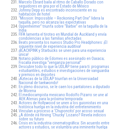
Marcelo Ebrard baila al ritmo de Caballo Dorado con
seguidores en gira por el Estado de México
Johnny Depp es encontrado inconsciente en su
habitación de hotel
“Mission: Impossible – Reckoning Part One” lidera la
taquilla, pero no alcanza las expectativas
Oppenheimer” triunfa sobre “Barbie” en la taquilla de la
India
FIFA lamenta el tiroteo en Mundial de Auckland y envía
condolencias a las familias afectadas
Beats presenta los nuevos Studio Pro Headphones: ¡El
siguiente nivel de experiencia auditiva!
¡BLACKPINK y Starbucks se unen para una experiencia
única!
Notario público de Edomex es asesinado en Oaxaca;
Fiscalía investiga “venganza personal”
Descubre todo lo que la UDLAP tiene para ti: programas
estudiantiles, estudios e investigaciones de vanguardia
y premios en deportes
¡Aztecas de la UDLAP triunfan en la Universiadad
Nacional de taekwondo!
En pleno discurso, se le caen los pantalones a diputado
de Morena
El mediocampista mexicano Rodolfo Pizarro se une al
AEK Atenas para la próxima temporada
Actores de Hollywood se unen a los guionistas en una
histórica huelga en la industria del entretenimiento
Vinculan a proceso a ‘Chuponcito’ por acoso sexual
¿A dónde irá Hirving ‘Chucky’ Lozano? Revela indicios
sobre su futuro
Crisis en la industria cinematográfica: Sin acuerdo entre
actores y estudios, se vislumbra una inminente huelga