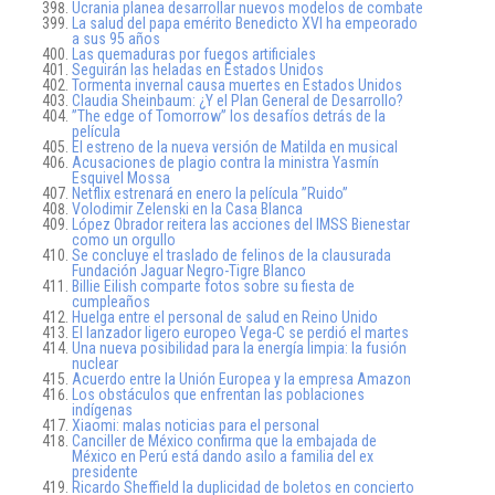
Ucrania planea desarrollar nuevos modelos de combate
La salud del papa emérito Benedicto XVI ha empeorado
a sus 95 años
Las quemaduras por fuegos artificiales
Seguirán las heladas en Estados Unidos
Tormenta invernal causa muertes en Estados Unidos
Claudia Sheinbaum: ¿Y el Plan General de Desarrollo?
”The edge of Tomorrow” los desafíos detrás de la
película
El estreno de la nueva versión de Matilda en musical
Acusaciones de plagio contra la ministra Yasmín
Esquivel Mossa
Netflix estrenará en enero la película ”Ruido”
Volodimir Zelenski en la Casa Blanca
López Obrador reitera las acciones del IMSS Bienestar
como un orgullo
Se concluye el traslado de felinos de la clausurada
Fundación Jaguar Negro-Tigre Blanco
Billie Eilish comparte fotos sobre su fiesta de
cumpleaños
Huelga entre el personal de salud en Reino Unido
El lanzador ligero europeo Vega-C se perdió el martes
Una nueva posibilidad para la energía limpia: la fusión
nuclear
Acuerdo entre la Unión Europea y la empresa Amazon
Los obstáculos que enfrentan las poblaciones
indígenas
Xiaomi: malas noticias para el personal
Canciller de México confirma que la embajada de
México en Perú está dando asilo a familia del ex
presidente
Ricardo Sheffield la duplicidad de boletos en concierto