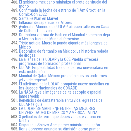
El gobierno mexicano minimiza el brote de viruela del
mono
Confirmada la fecha de estreno de ‘I Am Groot’ en la
Comic-Con 2022
Santa Fe Klan en Marvel
Inflación desaparece las Afores
¡Entérate! Alumnos de UDLAP ofrecen talleres en Casa
de Cultura Tlanezcalli
Dramática victoria de Haití en el Mundial Femenino deja
a México fuera de Mundial femenino
Triste noticia: Muere la panda gigante más longeva de
México
Decomiso de fentanilo en México: La histórica redada
de drogas
La alianza de la UDLAP y la CCE Puebla ofrecerá
programas de formación profesional
UDLAP: Empleabilidad tras una carrera universitaria en
esta institución
Mundial de Qatar: México presenta nuevos uniformes…
¡el verde regresa!
El atletismo de la UDLAP conquista nueve medallas en
los Juegos Nacionales de CONADE
La NASA revela imágenes del telescopio espacial
james webb
Beneficios de danzaterapia en tu vida, egresada de
UDLAP te guía
LA UDLAP SE MANTIENE ENTRE LAS MEJORES
UNIVERSIDADES DE MÉXICO Y AMÉRICA LATINA
3 películas de terror que debes ver este verano en
Netflix.
Disparan a Shinzo Abe, primer ministro de Japón
Boris Johnson anuncia su dimisión como primer