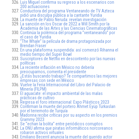
Luis Miguel confirma su regreso a los escenarios con
200 actuaciones
Conductora del programa Ventaneando de TV Azteca
pidió una disculpa pública a la cantante Yuridia
La muerte de Pablo Neruda: revelan investigación
La sanción en los Oscar de 2022 a Will Smith por la
Academia de las Artes y las Ciencias Cinematográficas
Continúa la polémica del programa ”ventaneando” por
el caso de Yuridia
”The Whale” la película de drama protagonizada por
Brendan Fraser
En una plataforma suspendida: así comenzó Rihanna el
medio tiempo del Super Bowl
Suscriptores de Netflix en descontento por las nuevas
políticas
La reciente inflación en México no debería
preocuparnos, comenta el presidente
¿Estás buscando trabajo? Te compartimos las mejores
empresas con sede en México
Vuelve la Feria Internacional del Libro del Palacio de
Minería (FILPM)
El aguacate: el impacto ambiental de las malas
prácticas de cultivo
Regresa el foro internacional: Expo Plásticos 2023
Confirman la muerte del portero Ahmet Eyüp Türkaslan
por el terremoto de Turquía
Madonna recibe críticas por su aspecto en los premios
Grammy 2023
Se ”echan la bolita” entre periódicos corruptos
La ONU afirma que piratas informáticos norcoreanos
robaron activos virtuales
Emiliano Becerril anuncia la muerte del querido actor