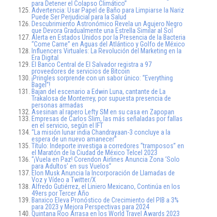
para Detener el Colapso Climático”
Advertencia: Usar Papel de Baño para Limpiarse la Nariz
Puede Ser Perjudicial para la Salud
Descubrimiento Astronómico Revela un Agujero Negro
que Devora Gradualmente una Estrella Similar al Sol
Alerta en Estados Unidos por la Presencia de la Bacteria
“Come Carne” en Aguas del Atlántico y Golfo de México
Influencers Virtuales: La Revolución del Marketing en la
Era Digital
El Banco Central de El Salvador registra a 97
proveedores de servicios de Bitcoin
¡Pringles sorprende con un sabor único: “Everything
Bagel”!
Bajan del escenario a Edwin Luna, cantante de La
Trakalosa de Monterrey, por supuesta presencia de
personas armadas
Asesinan al rapero Lefty SM en su casa en Zapopan
Empresas de Carlos Slim, las más señaladas por fallas
en el servicio, según el IFT
“La misión lunar india Chandrayaan-3 concluye a la
espera de un nuevo amanecer”
Título: Indeporte investiga a corredores “tramposos” en
el Maratón de la Ciudad de México Telcel 2023
“¡Vuela en Paz! Corendon Airlines Anuncia Zona ‘Solo
para Adultos’ en sus Vuelos”
Elon Musk Anuncia la Incorporación de Llamadas de
Voz y Vídeo a Twitter/X
Alfredo Gutiérrez, el Liniero Mexicano, Continúa en los
49ers por Tercer Año
Banxico Eleva Pronóstico de Crecimiento del PIB a 3%
para 2023 y Mejora Perspectivas para 2024
Quintana Roo Arrasa en los World Travel Awards 2023