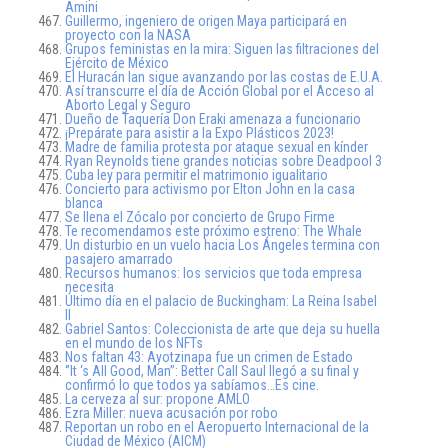
Amini
Guillermo, ingeniero de origen Maya participará en
proyecto con la NASA
Grupos feministas en la mira: Siguen las filtraciones del
Ejército de México
El Huracán Ian sigue avanzando por las costas de E.U.A.
Así transcurre el día de Acción Global por el Acceso al
Aborto Legal y Seguro
Dueño de Taquería Don Eraki amenaza a funcionario
¡Prepárate para asistir a la Expo Plásticos 2023!
Madre de familia protesta por ataque sexual en kínder
Ryan Reynolds tiene grandes noticias sobre Deadpool 3
Cuba ley para permitir el matrimonio igualitario
Concierto para activismo por Elton John en la casa
blanca
Se llena el Zócalo por concierto de Grupo Firme
Te recomendamos este próximo estreno: The Whale
Un disturbio en un vuelo hacia Los Ángeles termina con
pasajero amarrado
Recursos humanos: los servicios que toda empresa
necesita
Último día en el palacio de Buckingham: La Reina Isabel
II
Gabriel Santos: Coleccionista de arte que deja su huella
en el mundo de los NFTs
Nos faltan 43: Ayotzinapa fue un crimen de Estado
‘’It ‘s All Good, Man’’: Better Call Saul llegó a su final y
confirmó lo que todos ya sabíamos…Es cine.
La cerveza al sur: propone AMLO
Ezra Miller: nueva acusación por robo
Reportan un robo en el Aeropuerto Internacional de la
Ciudad de México (AICM)