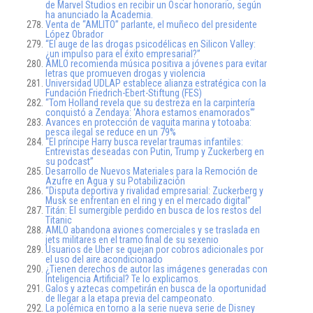
de Marvel Studios en recibir un Oscar honorario, según
ha anunciado la Academia.
Venta de “AMLITO” parlante, el muñeco del presidente
López Obrador
“El auge de las drogas psicodélicas en Silicon Valley:
¿un impulso para el éxito empresarial?”
AMLO recomienda música positiva a jóvenes para evitar
letras que promueven drogas y violencia
Universidad UDLAP establece alianza estratégica con la
Fundación Friedrich-Ebert-Stiftung (FES)
“Tom Holland revela que su destreza en la carpintería
conquistó a Zendaya: ‘Ahora estamos enamorados'”
Avances en protección de vaquita marina y totoaba:
pesca ilegal se reduce en un 79%
“El príncipe Harry busca revelar traumas infantiles:
Entrevistas deseadas con Putin, Trump y Zuckerberg en
su podcast”
Desarrollo de Nuevos Materiales para la Remoción de
Azufre en Agua y su Potabilización
“Disputa deportiva y rivalidad empresarial: Zuckerberg y
Musk se enfrentan en el ring y en el mercado digital”
Titán: El sumergible perdido en busca de los restos del
Titanic
AMLO abandona aviones comerciales y se traslada en
jets militares en el tramo final de su sexenio
Usuarios de Uber se quejan por cobros adicionales por
el uso del aire acondicionado
¿Tienen derechos de autor las imágenes generadas con
Inteligencia Artificial? Te lo explicamos.
Galos y aztecas competirán en busca de la oportunidad
de llegar a la etapa previa del campeonato.
La polémica en torno a la serie nueva serie de Disney