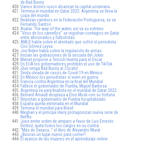
de Bad Bunny
Varios drones rusos alcanzan la capital ucraniana
Termina el mundial en Qatar 2022: Argentina se lleva la
copa del mundo
Realizan cambios en la Federación Portuguesa, se va
Fernando Santos
Avatar: The way of the water, así va su estreno
”Virus de los camellos” se registran contagios en Qatar
entre aficionados y futbolistas
AMLO habla sobre el atentado que sufrió el periodista
Ciro Gómez Leyva
Joe Biden habla sobre la regulación de armas
Inician las grabaciones de la secuela del Joker
Marvel propone a Tenoch Huerta para el Oscar
En EUA los gobernadores prohiben el uso de TikTok
¡Que venga Bad Bunny al Zócalo!
Sexta oleada de casos de Covid-19 en México
En México los periodistas sí viven en guerra
Francia contra Argentina en la final del Mundial
Fallece el gobernador de Puebla, Miguel Barbosa
Argentina va para finalista en el mundial de Qatar 2022
Bernard Arnault desplaza a Elon Musk con su fortuna
Reportan a gobernador de Puebla hospitalizado
España queda eliminada en el Mundial
Termina el mundial para Brasil
Meghan y el príncipe Harry protagonizan nueva serie de
Netflix
Juez emite orden de amparo a favor de Luis Ernesto
Derbez, quita todos los cargos en su contra
”Más de Oaxaca…” el libro de Alejandro Murat
¿Buscas un lugar nuevo para comer?
El avance de las mujeres en el aprendizaje online