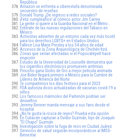
República
Amazon se enfrenta a ciberestafa denominada:
secuestro de reseñas
Donald Trump ¿De regreso a redes sociales?
¡Feliz cumpleaños! al cómico actor Jim Carrey
La gente sí quiere a la Guardia Nacional en el Metro…
Entérate de las nuevas regulaciones del Tabaco en
México
Activistas advierten de un entorno cada vez más hostil
para los derechos LGBTQ+ en Estados Unidos
Fallece Lisa Marie Presley a los 54 años de edad
Accesos de la Zona Arqueológica de Chichén Itzá.
Zonas que serían afectadas si el Popocatépetl hace
erupción
Estudio de la Universidad de Louisville demuestra que
los cigarrillos electrónicos promueven arritmias
Pinocho gana Globo de Oro a mejor película animada
Joe Biden llegará primero a México para la Cumbre de
Líderes de América del Norte
Te compartimos los días festivos para el 2023
FDA autoriza dosis actualizadas de vacunas covid-19 a
niños
Los famosos mármoles del Partenón podrían ser
devueltos
Jeremy Renner manda mensaje a sus fans desde el
hospital
¿No te gusta la rosca de reyes? Prueba esta opción
En Culiacán capturan a Ovidio Guzmán, hijo de Joaquín
“El Chapo” Guzmán
Investigación sobre la fuga de reos en Ciudad Juárez
Servicios de salud seguirán incorporándose al IMSS-
Bienestar