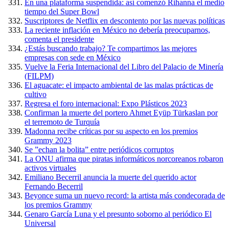
En una plataforma suspendida: así comenzó Rihanna el medio
tiempo del Super Bowl
Suscriptores de Netflix en descontento por las nuevas políticas
La reciente inflación en México no debería preocuparnos,
comenta el presidente
¿Estás buscando trabajo? Te compartimos las mejores
empresas con sede en México
Vuelve la Feria Internacional del Libro del Palacio de Minería
(FILPM)
El aguacate: el impacto ambiental de las malas prácticas de
cultivo
Regresa el foro internacional: Expo Plásticos 2023
Confirman la muerte del portero Ahmet Eyüp Türkaslan por
el terremoto de Turquía
Madonna recibe críticas por su aspecto en los premios
Grammy 2023
Se ”echan la bolita” entre periódicos corruptos
La ONU afirma que piratas informáticos norcoreanos robaron
activos virtuales
Emiliano Becerril anuncia la muerte del querido actor
Fernando Becerril
Beyonce suma un nuevo record: la artista más condecorada de
los premios Grammy
Genaro García Luna y el presunto soborno al periódico El
Universal