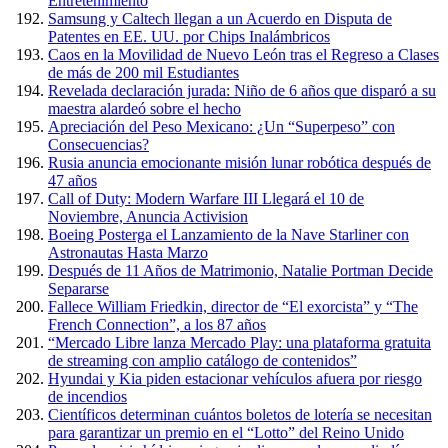
Entretenimiento
Samsung y Caltech llegan a un Acuerdo en Disputa de
Patentes en EE. UU. por Chips Inalámbricos
Caos en la Movilidad de Nuevo León tras el Regreso a Clases
de más de 200 mil Estudiantes
Revelada declaración jurada: Niño de 6 años que disparó a su
maestra alardeó sobre el hecho
Apreciación del Peso Mexicano: ¿Un “Superpeso” con
Consecuencias?
Rusia anuncia emocionante misión lunar robótica después de
47 años
Call of Duty: Modern Warfare III Llegará el 10 de
Noviembre, Anuncia Activision
Boeing Posterga el Lanzamiento de la Nave Starliner con
Astronautas Hasta Marzo
Después de 11 Años de Matrimonio, Natalie Portman Decide
Separarse
Fallece William Friedkin, director de “El exorcista” y “The
French Connection”, a los 87 años
“Mercado Libre lanza Mercado Play: una plataforma gratuita
de streaming con amplio catálogo de contenidos”
Hyundai y Kia piden estacionar vehículos afuera por riesgo
de incendios
Científicos determinan cuántos boletos de lotería se necesitan
para garantizar un premio en el “Lotto” del Reino Unido