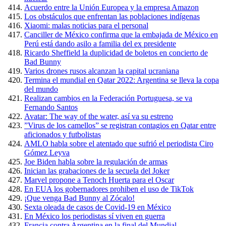
Acuerdo entre la Unión Europea y la empresa Amazon
Los obstáculos que enfrentan las poblaciones indígenas
Xiaomi: malas noticias para el personal
Canciller de México confirma que la embajada de México en
Perú está dando asilo a familia del ex presidente
Ricardo Sheffield la duplicidad de boletos en concierto de
Bad Bunny
Varios drones rusos alcanzan la capital ucraniana
Termina el mundial en Qatar 2022: Argentina se lleva la copa
del mundo
Realizan cambios en la Federación Portuguesa, se va
Fernando Santos
Avatar: The way of the water, así va su estreno
”Virus de los camellos” se registran contagios en Qatar entre
aficionados y futbolistas
AMLO habla sobre el atentado que sufrió el periodista Ciro
Gómez Leyva
Joe Biden habla sobre la regulación de armas
Inician las grabaciones de la secuela del Joker
Marvel propone a Tenoch Huerta para el Oscar
En EUA los gobernadores prohiben el uso de TikTok
¡Que venga Bad Bunny al Zócalo!
Sexta oleada de casos de Covid-19 en México
En México los periodistas sí viven en guerra
Francia contra Argentina en la final del Mundial