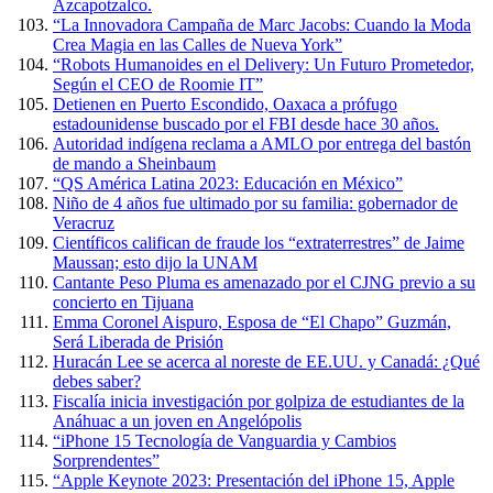
Azcapotzalco.
“La Innovadora Campaña de Marc Jacobs: Cuando la Moda
Crea Magia en las Calles de Nueva York”
“Robots Humanoides en el Delivery: Un Futuro Prometedor,
Según el CEO de Roomie IT”
Detienen en Puerto Escondido, Oaxaca a prófugo
estadounidense buscado por el FBI desde hace 30 años.
Autoridad indígena reclama a AMLO por entrega del bastón
de mando a Sheinbaum
“QS América Latina 2023: Educación en México”
Niño de 4 años fue ultimado por su familia: gobernador de
Veracruz
Científicos califican de fraude los “extraterrestres” de Jaime
Maussan; esto dijo la UNAM
Cantante Peso Pluma es amenazado por el CJNG previo a su
concierto en Tijuana
Emma Coronel Aispuro, Esposa de “El Chapo” Guzmán,
Será Liberada de Prisión
Huracán Lee se acerca al noreste de EE.UU. y Canadá: ¿Qué
debes saber?
Fiscalía inicia investigación por golpiza de estudiantes de la
Anáhuac a un joven en Angelópolis
“iPhone 15 Tecnología de Vanguardia y Cambios
Sorprendentes”
“Apple Keynote 2023: Presentación del iPhone 15, Apple