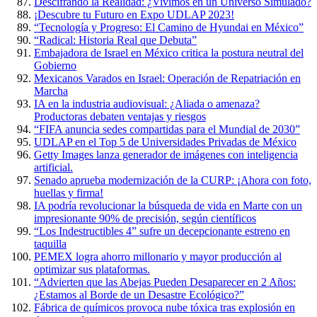
Descifrando la Realidad: ¿Vivimos en un Universo Simulado?
¡Descubre tu Futuro en Expo UDLAP 2023!
“Tecnología y Progreso: El Camino de Hyundai en México”
“Radical: Historia Real que Debuta”
Embajadora de Israel en México critica la postura neutral del
Gobierno
Mexicanos Varados en Israel: Operación de Repatriación en
Marcha
IA en la industria audiovisual: ¿Aliada o amenaza?
Productoras debaten ventajas y riesgos
“FIFA anuncia sedes compartidas para el Mundial de 2030”
UDLAP en el Top 5 de Universidades Privadas de México
Getty Images lanza generador de imágenes con inteligencia
artificial.
Senado aprueba modernización de la CURP: ¡Ahora con foto,
huellas y firma!
IA podría revolucionar la búsqueda de vida en Marte con un
impresionante 90% de precisión, según científicos
“Los Indestructibles 4” sufre un decepcionante estreno en
taquilla
PEMEX logra ahorro millonario y mayor producción al
optimizar sus plataformas.
“Advierten que las Abejas Pueden Desaparecer en 2 Años:
¿Estamos al Borde de un Desastre Ecológico?”
Fábrica de químicos provoca nube tóxica tras explosión en