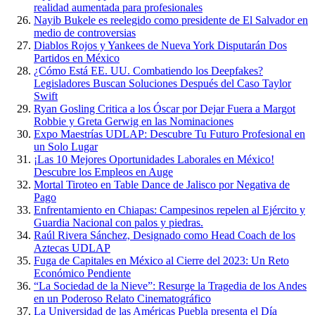
realidad aumentada para profesionales
Nayib Bukele es reelegido como presidente de El Salvador en
medio de controversias
Diablos Rojos y Yankees de Nueva York Disputarán Dos
Partidos en México
¿Cómo Está EE. UU. Combatiendo los Deepfakes?
Legisladores Buscan Soluciones Después del Caso Taylor
Swift
Ryan Gosling Critica a los Óscar por Dejar Fuera a Margot
Robbie y Greta Gerwig en las Nominaciones
Expo Maestrías UDLAP: Descubre Tu Futuro Profesional en
un Solo Lugar
¡Las 10 Mejores Oportunidades Laborales en México!
Descubre los Empleos en Auge
Mortal Tiroteo en Table Dance de Jalisco por Negativa de
Pago
Enfrentamiento en Chiapas: Campesinos repelen al Ejército y
Guardia Nacional con palos y piedras.
Raúl Rivera Sánchez, Designado como Head Coach de los
Aztecas UDLAP
Fuga de Capitales en México al Cierre del 2023: Un Reto
Económico Pendiente
“La Sociedad de la Nieve”: Resurge la Tragedia de los Andes
en un Poderoso Relato Cinematográfico
La Universidad de las Américas Puebla presenta el Día