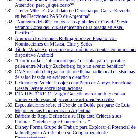
Atuendos, pero ¿a qué costo?”
“Javier Milei: El Candidato de Derecha que Causa Revuelo
en las Elecciones PASO de Argentina”
“Aumento del 80% en los casos globales de Covid-19 este
verano: Corea del Sur, el epicentro de la oleada en Asia-
Pacífico”
Anuncian los Premios Rolling Stone en Español con
Nominaciones en Música, Cine y Series
Título: WhatsApp permite usar múltiples cuentas en un mismo
dispositivo Android
“Confirmada la ‘ubicación épica’ en Italia para la posible
pelea entre Musk y Zuckerberg bajo un evento benéfico”
OMS respalda integración de medicina tradicional en sistemas
de salud basada en evidencia científica
Incidente en Vuelo: Pasajera con Perro de Apoyo Emocional
Desata Debate sobre Regulaciones
DÍA HISTÓRICO: Virgin Galactic marca un hito con su
primer vuelo espacial privado de astronautas civiles
Especulaciones sobre el Uso de un Doble por parte de Luis
Miguel en sus Conciertos en Argentina
Bárbara de Regil Defiende a su Hija ante Críticas a sus
Pinturas: “Infelices que Comen Grasa”
Disney Forma Grupo de Trabajo para Explorar el Potencial de
la Inteligencia Artificial en su Conglomerado de