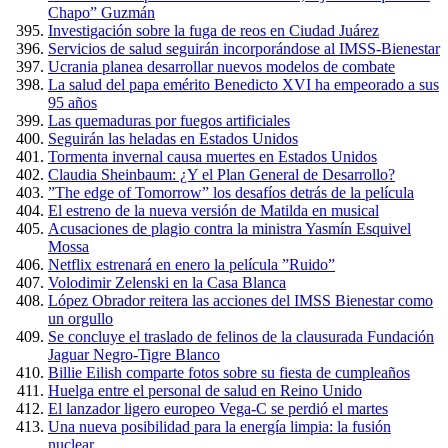
Chapo” Guzmán
Investigación sobre la fuga de reos en Ciudad Juárez
Servicios de salud seguirán incorporándose al IMSS-Bienestar
Ucrania planea desarrollar nuevos modelos de combate
La salud del papa emérito Benedicto XVI ha empeorado a sus
95 años
Las quemaduras por fuegos artificiales
Seguirán las heladas en Estados Unidos
Tormenta invernal causa muertes en Estados Unidos
Claudia Sheinbaum: ¿Y el Plan General de Desarrollo?
”The edge of Tomorrow” los desafíos detrás de la película
El estreno de la nueva versión de Matilda en musical
Acusaciones de plagio contra la ministra Yasmín Esquivel
Mossa
Netflix estrenará en enero la película ”Ruido”
Volodimir Zelenski en la Casa Blanca
López Obrador reitera las acciones del IMSS Bienestar como
un orgullo
Se concluye el traslado de felinos de la clausurada Fundación
Jaguar Negro-Tigre Blanco
Billie Eilish comparte fotos sobre su fiesta de cumpleaños
Huelga entre el personal de salud en Reino Unido
El lanzador ligero europeo Vega-C se perdió el martes
Una nueva posibilidad para la energía limpia: la fusión
nuclear