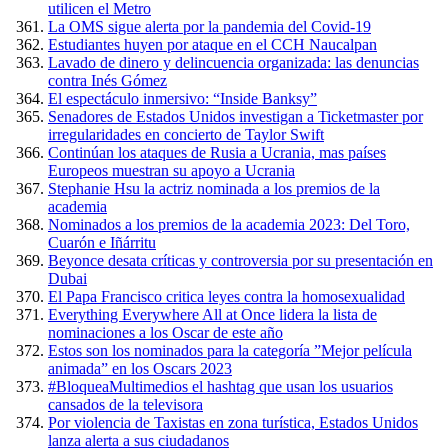
utilicen el Metro
La OMS sigue alerta por la pandemia del Covid-19
Estudiantes huyen por ataque en el CCH Naucalpan
Lavado de dinero y delincuencia organizada: las denuncias
contra Inés Gómez
El espectáculo inmersivo: “Inside Banksy”
Senadores de Estados Unidos investigan a Ticketmaster por
irregularidades en concierto de Taylor Swift
Continúan los ataques de Rusia a Ucrania, mas países
Europeos muestran su apoyo a Ucrania
Stephanie Hsu la actriz nominada a los premios de la
academia
Nominados a los premios de la academia 2023: Del Toro,
Cuarón e Iñárritu
Beyonce desata críticas y controversia por su presentación en
Dubai
El Papa Francisco critica leyes contra la homosexualidad
Everything Everywhere All at Once lidera la lista de
nominaciones a los Oscar de este año
Estos son los nominados para la categoría ”Mejor película
animada” en los Oscars 2023
#BloqueaMultimedios el hashtag que usan los usuarios
cansados de la televisora
Por violencia de Taxistas en zona turística, Estados Unidos
lanza alerta a sus ciudadanos