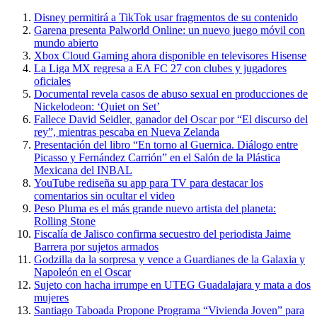
Disney permitirá a TikTok usar fragmentos de su contenido
Garena presenta Palworld Online: un nuevo juego móvil con
mundo abierto
Xbox Cloud Gaming ahora disponible en televisores Hisense
La Liga MX regresa a EA FC 27 con clubes y jugadores
oficiales
Documental revela casos de abuso sexual en producciones de
Nickelodeon: ‘Quiet on Set’
Fallece David Seidler, ganador del Oscar por “El discurso del
rey”, mientras pescaba en Nueva Zelanda
Presentación del libro “En torno al Guernica. Diálogo entre
Picasso y Fernández Carrión” en el Salón de la Plástica
Mexicana del INBAL
YouTube rediseña su app para TV para destacar los
comentarios sin ocultar el video
Peso Pluma es el más grande nuevo artista del planeta:
Rolling Stone
Fiscalía de Jalisco confirma secuestro del periodista Jaime
Barrera por sujetos armados
Godzilla da la sorpresa y vence a Guardianes de la Galaxia y
Napoleón en el Oscar
Sujeto con hacha irrumpe en UTEG Guadalajara y mata a dos
mujeres
Santiago Taboada Propone Programa “Vivienda Joven” para