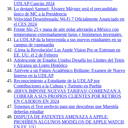
UDLAP Cancún 2024
Lo destapó Samuel: Álvarez Máynez será el precandidato
único de MC a la Presidencia
Velocidad Desenfrenada: Wi-Fi 7 Oficialmente Anunciado en
el CES 2024
Frente frío 25 y masa de aire polar afectarán a México con
temperaturas extremadamente bajas y fenómenos invernales.
La UDLAP da la bienvenida a sus nuevos estudiantes en su
campus de vanguardia
¡Llega la Revolución! Las Apple Vision Pro se Estrenan en
EE. UU. el 2 de Febrero
Adolescente de Estados Unidos Desafía los Límites del Tetris
y Alcanza un Logro Histórico
Atrévete a un Futuro Académico Brillante: Examen de Nuevo
Ingreso en la UDLAP
Reconocimiento a Estudiante de la UDLAP por
Contribuciones a la Cultura y Turismo en Puebla
¡BBVA IMPONE NUEVAS TARIFAS! COMIENZAN A
COBRAR A SUS PROPIOS CLIENTES POR RETIROS
EN CAJEROS EN 2024
Tenemos el Test perfecto para que descubras que Maestría
deberías estudiar
DISPUTA DE PATENTES AMENAZA A APPLE:
PROHÍBEN ALGUNOS MODELOS DE APPLE WATCH
EN EE. UU.