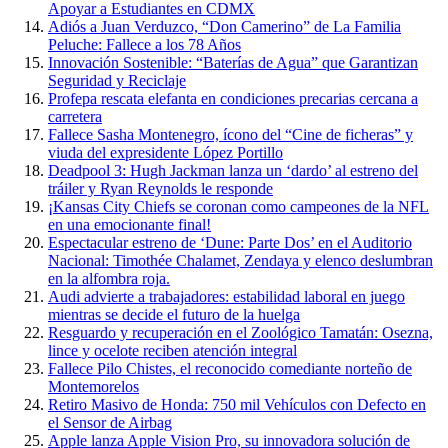
Apoyar a Estudiantes en CDMX
Adiós a Juan Verduzco, “Don Camerino” de La Familia
Peluche: Fallece a los 78 Años
Innovación Sostenible: “Baterías de Agua” que Garantizan
Seguridad y Reciclaje
Profepa rescata elefanta en condiciones precarias cercana a
carretera
Fallece Sasha Montenegro, ícono del “Cine de ficheras” y
viuda del expresidente López Portillo
Deadpool 3: Hugh Jackman lanza un ‘dardo’ al estreno del
tráiler y Ryan Reynolds le responde
¡Kansas City Chiefs se coronan como campeones de la NFL
en una emocionante final!
Espectacular estreno de ‘Dune: Parte Dos’ en el Auditorio
Nacional: Timothée Chalamet, Zendaya y elenco deslumbran
en la alfombra roja.
Audi advierte a trabajadores: estabilidad laboral en juego
mientras se decide el futuro de la huelga
Resguardo y recuperación en el Zoológico Tamatán: Osezna,
lince y ocelote reciben atención integral
Fallece Pilo Chistes, el reconocido comediante norteño de
Montemorelos
Retiro Masivo de Honda: 750 mil Vehículos con Defecto en
el Sensor de Airbag
Apple lanza Apple Vision Pro, su innovadora solución de