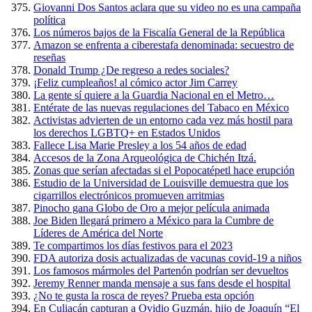
Giovanni Dos Santos aclara que su video no es una campaña
política
Los números bajos de la Fiscalía General de la República
Amazon se enfrenta a ciberestafa denominada: secuestro de
reseñas
Donald Trump ¿De regreso a redes sociales?
¡Feliz cumpleaños! al cómico actor Jim Carrey
La gente sí quiere a la Guardia Nacional en el Metro…
Entérate de las nuevas regulaciones del Tabaco en México
Activistas advierten de un entorno cada vez más hostil para
los derechos LGBTQ+ en Estados Unidos
Fallece Lisa Marie Presley a los 54 años de edad
Accesos de la Zona Arqueológica de Chichén Itzá.
Zonas que serían afectadas si el Popocatépetl hace erupción
Estudio de la Universidad de Louisville demuestra que los
cigarrillos electrónicos promueven arritmias
Pinocho gana Globo de Oro a mejor película animada
Joe Biden llegará primero a México para la Cumbre de
Líderes de América del Norte
Te compartimos los días festivos para el 2023
FDA autoriza dosis actualizadas de vacunas covid-19 a niños
Los famosos mármoles del Partenón podrían ser devueltos
Jeremy Renner manda mensaje a sus fans desde el hospital
¿No te gusta la rosca de reyes? Prueba esta opción
En Culiacán capturan a Ovidio Guzmán, hijo de Joaquín “El