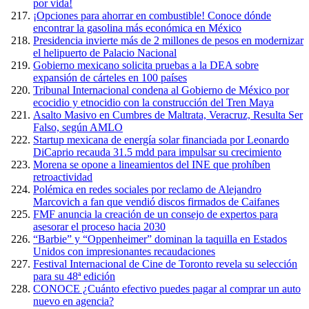
por vida!
¡Opciones para ahorrar en combustible! Conoce dónde
encontrar la gasolina más económica en México
Presidencia invierte más de 2 millones de pesos en modernizar
el helipuerto de Palacio Nacional
Gobierno mexicano solicita pruebas a la DEA sobre
expansión de cárteles en 100 países
Tribunal Internacional condena al Gobierno de México por
ecocidio y etnocidio con la construcción del Tren Maya
Asalto Masivo en Cumbres de Maltrata, Veracruz, Resulta Ser
Falso, según AMLO
Startup mexicana de energía solar financiada por Leonardo
DiCaprio recauda 31.5 mdd para impulsar su crecimiento
Morena se opone a lineamientos del INE que prohíben
retroactividad
Polémica en redes sociales por reclamo de Alejandro
Marcovich a fan que vendió discos firmados de Caifanes
FMF anuncia la creación de un consejo de expertos para
asesorar el proceso hacia 2030
“Barbie” y “Oppenheimer” dominan la taquilla en Estados
Unidos con impresionantes recaudaciones
Festival Internacional de Cine de Toronto revela su selección
para su 48ª edición
CONOCE ¿Cuánto efectivo puedes pagar al comprar un auto
nuevo en agencia?