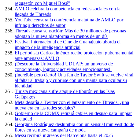
reggaetón con Miguel Bosé”
AMLO celebra la competencia en redes sociales con la
llegada de Threads
YouTube censura la conferencia matutina de AMLO por
infringir derechos de autor
Threads causa sensación: Más de 30 millones de personas
adoptan la nueva plataforma en menos de un día
Festival Internacional de Cine de Guanajuato aborda el
impacto de la inteligencia artificial
El periodista Carlos Jiménez recibe protección gubernamental
ante amenazas: AMLO
¡Descubre la Universidad UDLAP: un universo de
conocimiento, logros y actividades emocionantes!
¡Increíble pero cierto! Una fan de Taylor Swift se vuelve viral
al faltar al trabajo y cubrirse con una manta para ocultar su
identidad.
Turista mexicana sufre ataque de tiburón en las Islas
Galápagos
Meta desafía a Twitter con el lanzamiento de Threads: ¿una
nueva era en las redes sociales?
Gobierno de la CDMX retirará cables en desuso para limpiar
la ciudad
Georgina Rodríguez deslumbra con un sensual minivestido de
flores en su nueva campaña de moda
Messi recibirá ingresos del Barcelona hasta el 2025