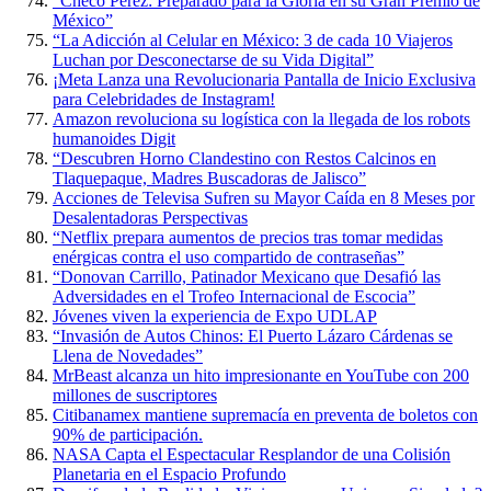
“Checo Pérez: Preparado para la Gloria en su Gran Premio de
México”
“La Adicción al Celular en México: 3 de cada 10 Viajeros
Luchan por Desconectarse de su Vida Digital”
¡Meta Lanza una Revolucionaria Pantalla de Inicio Exclusiva
para Celebridades de Instagram!
Amazon revoluciona su logística con la llegada de los robots
humanoides Digit
“Descubren Horno Clandestino con Restos Calcinos en
Tlaquepaque, Madres Buscadoras de Jalisco”
Acciones de Televisa Sufren su Mayor Caída en 8 Meses por
Desalentadoras Perspectivas
“Netflix prepara aumentos de precios tras tomar medidas
enérgicas contra el uso compartido de contraseñas”
“Donovan Carrillo, Patinador Mexicano que Desafió las
Adversidades en el Trofeo Internacional de Escocia”
Jóvenes viven la experiencia de Expo UDLAP
“Invasión de Autos Chinos: El Puerto Lázaro Cárdenas se
Llena de Novedades”
MrBeast alcanza un hito impresionante en YouTube con 200
millones de suscriptores
Citibanamex mantiene supremacía en preventa de boletos con
90% de participación.
NASA Capta el Espectacular Resplandor de una Colisión
Planetaria en el Espacio Profundo