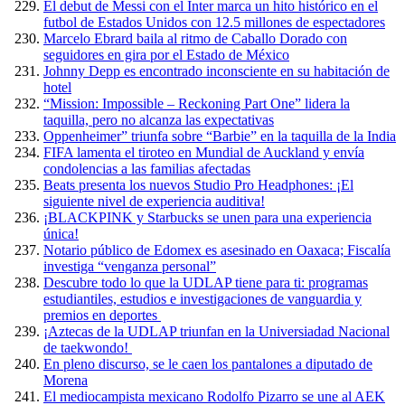
El debut de Messi con el Inter marca un hito histórico en el
futbol de Estados Unidos con 12.5 millones de espectadores
Marcelo Ebrard baila al ritmo de Caballo Dorado con
seguidores en gira por el Estado de México
Johnny Depp es encontrado inconsciente en su habitación de
hotel
“Mission: Impossible – Reckoning Part One” lidera la
taquilla, pero no alcanza las expectativas
Oppenheimer” triunfa sobre “Barbie” en la taquilla de la India
FIFA lamenta el tiroteo en Mundial de Auckland y envía
condolencias a las familias afectadas
Beats presenta los nuevos Studio Pro Headphones: ¡El
siguiente nivel de experiencia auditiva!
¡BLACKPINK y Starbucks se unen para una experiencia
única!
Notario público de Edomex es asesinado en Oaxaca; Fiscalía
investiga “venganza personal”
Descubre todo lo que la UDLAP tiene para ti: programas
estudiantiles, estudios e investigaciones de vanguardia y
premios en deportes
¡Aztecas de la UDLAP triunfan en la Universiadad Nacional
de taekwondo!
En pleno discurso, se le caen los pantalones a diputado de
Morena
El mediocampista mexicano Rodolfo Pizarro se une al AEK