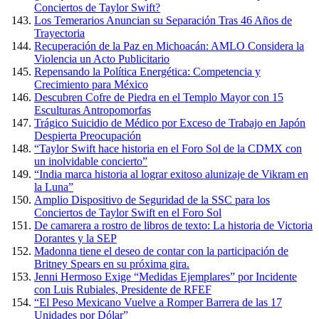
Conciertos de Taylor Swift?
Los Temerarios Anuncian su Separación Tras 46 Años de
Trayectoria
Recuperación de la Paz en Michoacán: AMLO Considera la
Violencia un Acto Publicitario
Repensando la Política Energética: Competencia y
Crecimiento para México
Descubren Cofre de Piedra en el Templo Mayor con 15
Esculturas Antropomorfas
Trágico Suicidio de Médico por Exceso de Trabajo en Japón
Despierta Preocupación
“Taylor Swift hace historia en el Foro Sol de la CDMX con
un inolvidable concierto”
“India marca historia al lograr exitoso alunizaje de Vikram en
la Luna”
Amplio Dispositivo de Seguridad de la SSC para los
Conciertos de Taylor Swift en el Foro Sol
De camarera a rostro de libros de texto: La historia de Victoria
Dorantes y la SEP
Madonna tiene el deseo de contar con la participación de
Britney Spears en su próxima gira.
Jenni Hermoso Exige “Medidas Ejemplares” por Incidente
con Luis Rubiales, Presidente de RFEF
“El Peso Mexicano Vuelve a Romper Barrera de las 17
Unidades por Dólar”