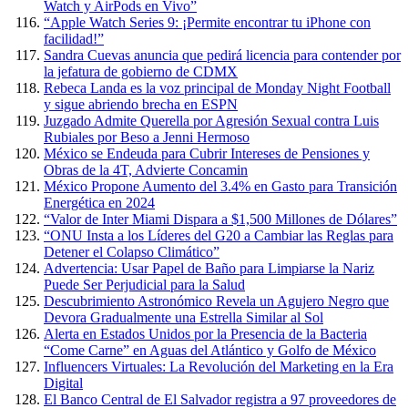
Watch y AirPods en Vivo”
“Apple Watch Series 9: ¡Permite encontrar tu iPhone con
facilidad!”
Sandra Cuevas anuncia que pedirá licencia para contender por
la jefatura de gobierno de CDMX
Rebeca Landa es la voz principal de Monday Night Football
y sigue abriendo brecha en ESPN
Juzgado Admite Querella por Agresión Sexual contra Luis
Rubiales por Beso a Jenni Hermoso
México se Endeuda para Cubrir Intereses de Pensiones y
Obras de la 4T, Advierte Concamin
México Propone Aumento del 3.4% en Gasto para Transición
Energética en 2024
“Valor de Inter Miami Dispara a $1,500 Millones de Dólares”
“ONU Insta a los Líderes del G20 a Cambiar las Reglas para
Detener el Colapso Climático”
Advertencia: Usar Papel de Baño para Limpiarse la Nariz
Puede Ser Perjudicial para la Salud
Descubrimiento Astronómico Revela un Agujero Negro que
Devora Gradualmente una Estrella Similar al Sol
Alerta en Estados Unidos por la Presencia de la Bacteria
“Come Carne” en Aguas del Atlántico y Golfo de México
Influencers Virtuales: La Revolución del Marketing en la Era
Digital
El Banco Central de El Salvador registra a 97 proveedores de