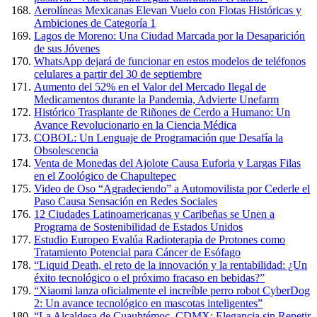
Aerolíneas Mexicanas Elevan Vuelo con Flotas Históricas y
Ambiciones de Categoría 1
Lagos de Moreno: Una Ciudad Marcada por la Desaparición
de sus Jóvenes
WhatsApp dejará de funcionar en estos modelos de teléfonos
celulares a partir del 30 de septiembre
Aumento del 52% en el Valor del Mercado Ilegal de
Medicamentos durante la Pandemia, Advierte Unefarm
Histórico Trasplante de Riñones de Cerdo a Humano: Un
Avance Revolucionario en la Ciencia Médica
COBOL: Un Lenguaje de Programación que Desafía la
Obsolescencia
Venta de Monedas del Ajolote Causa Euforia y Largas Filas
en el Zoológico de Chapultepec
Video de Oso “Agradeciendo” a Automovilista por Cederle el
Paso Causa Sensación en Redes Sociales
12 Ciudades Latinoamericanas y Caribeñas se Unen a
Programa de Sostenibilidad de Estados Unidos
Estudio Europeo Evalúa Radioterapia de Protones como
Tratamiento Potencial para Cáncer de Esófago
“Liquid Death, el reto de la innovación y la rentabilidad: ¿Un
éxito tecnológico o el próximo fracaso en bebidas?”
“Xiaomi lanza oficialmente el increíble perro robot CyberDog
2: Un avance tecnológico en mascotas inteligentes”
“La Alcaldesa de Cuauhtémoc, CDMX: Elegancia sin Repetir