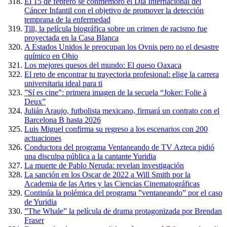
El 15 de febrero se conmemoró el Día Internacional del
Cáncer Infantil con el objetivo de promover la detección
temprana de la enfermedad
Till, la película biográfica sobre un crimen de racismo fue
proyectada en la Casa Blanca
A Estados Unidos le preocupan los Ovnis pero no el desastre
químico en Ohio
Los mejores quesos del mundo: El queso Oaxaca
El reto de encontrar tu trayectoria profesional: elige la carrera
universitaria ideal para ti
”Sí es cine”: primera imagen de la secuela “Joker: Folie à
Deux”
Julián Araujo, futbolista mexicano, firmará un contrato con el
Barcelona B hasta 2026
Luis Miguel confirma su regreso a los escenarios con 200
actuaciones
Conductora del programa Ventaneando de TV Azteca pidió
una disculpa pública a la cantante Yuridia
La muerte de Pablo Neruda: revelan investigación
La sanción en los Oscar de 2022 a Will Smith por la
Academia de las Artes y las Ciencias Cinematográficas
Continúa la polémica del programa ”ventaneando” por el caso
de Yuridia
”The Whale” la película de drama protagonizada por Brendan
Fraser