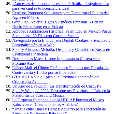
¿Aún estas decidiendo que estudiar? Realiza el siguiente test
para ver cuál es tu licenciatura ideal
Expertos Proponen Soluciones para Garantizar el Futuro del
Agua en México
Gran Final Abierta: Tigres y América Empatan 1-1 en un
Duelo Electrizante en el Volcán
Aprobada Ampliación Histórica: Paternidad en México Puede
Ser de hasta 30 Días con Goce de Sueldo
Navegando por la Encrucijada Digital: Cookies, Privacidad y
Personalización en la Web
Spotify Ajusta su Melodía: Despidos y Cambios en Busca de
Estabilidad Financiera
Descubre las Maestrías que Impulsarán tu Carrera en el
Próximo Año
Fallece Mali, el Último Elefante en Filipinas tras Décadas de
Controversia y Lucha por su Liberación
GTA VI: Un Viaje Épico a la Próxima Generación del
Crimen y la Aventura”
Un Año de Evolución: La Transformación de ChatGPT
Spotify Wrapped 2023: Descubre tus Favoritos del Año en la
Plataforma de Streaming Musical
La Orquesta Symphonia de la UDLAP Ilumina el Museo
Kaluz con el ‘Concierto de las Américas’
“Tregua entre Israel y Hamás: Acuerdo para Liberación de
Rehenes y Prisioneros Palestinos”