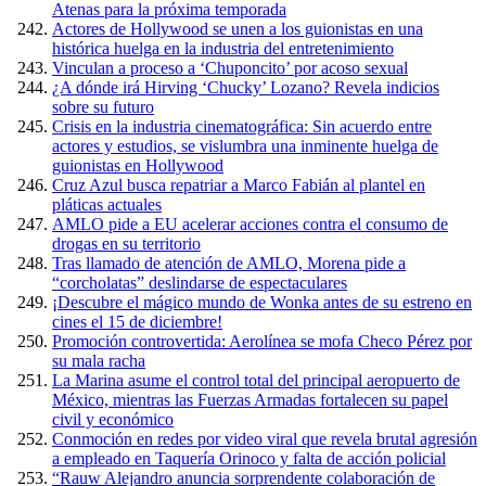
Atenas para la próxima temporada
Actores de Hollywood se unen a los guionistas en una
histórica huelga en la industria del entretenimiento
Vinculan a proceso a ‘Chuponcito’ por acoso sexual
¿A dónde irá Hirving ‘Chucky’ Lozano? Revela indicios
sobre su futuro
Crisis en la industria cinematográfica: Sin acuerdo entre
actores y estudios, se vislumbra una inminente huelga de
guionistas en Hollywood
Cruz Azul busca repatriar a Marco Fabián al plantel en
pláticas actuales
AMLO pide a EU acelerar acciones contra el consumo de
drogas en su territorio
Tras llamado de atención de AMLO, Morena pide a
“corcholatas” deslindarse de espectaculares
¡Descubre el mágico mundo de Wonka antes de su estreno en
cines el 15 de diciembre!
Promoción controvertida: Aerolínea se mofa Checo Pérez por
su mala racha
La Marina asume el control total del principal aeropuerto de
México, mientras las Fuerzas Armadas fortalecen su papel
civil y económico
Conmoción en redes por video viral que revela brutal agresión
a empleado en Taquería Orinoco y falta de acción policial
“Rauw Alejandro anuncia sorprendente colaboración de