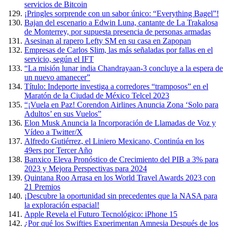
servicios de Bitcoin
¡Pringles sorprende con un sabor único: “Everything Bagel”!
Bajan del escenario a Edwin Luna, cantante de La Trakalosa
de Monterrey, por supuesta presencia de personas armadas
Asesinan al rapero Lefty SM en su casa en Zapopan
Empresas de Carlos Slim, las más señaladas por fallas en el
servicio, según el IFT
“La misión lunar india Chandrayaan-3 concluye a la espera de
un nuevo amanecer”
Título: Indeporte investiga a corredores “tramposos” en el
Maratón de la Ciudad de México Telcel 2023
“¡Vuela en Paz! Corendon Airlines Anuncia Zona ‘Solo para
Adultos’ en sus Vuelos”
Elon Musk Anuncia la Incorporación de Llamadas de Voz y
Vídeo a Twitter/X
Alfredo Gutiérrez, el Liniero Mexicano, Continúa en los
49ers por Tercer Año
Banxico Eleva Pronóstico de Crecimiento del PIB a 3% para
2023 y Mejora Perspectivas para 2024
Quintana Roo Arrasa en los World Travel Awards 2023 con
21 Premios
¡Descubre la oportunidad sin precedentes que la NASA para
la exploración espacial!
Apple Revela el Futuro Tecnológico: iPhone 15
¿Por qué los Swifties Experimentan Amnesia Después de los