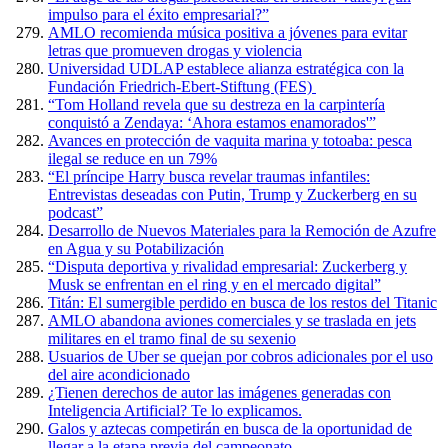
impulso para el éxito empresarial?”
AMLO recomienda música positiva a jóvenes para evitar
letras que promueven drogas y violencia
Universidad UDLAP establece alianza estratégica con la
Fundación Friedrich-Ebert-Stiftung (FES)
“Tom Holland revela que su destreza en la carpintería
conquistó a Zendaya: ‘Ahora estamos enamorados'”
Avances en protección de vaquita marina y totoaba: pesca
ilegal se reduce en un 79%
“El príncipe Harry busca revelar traumas infantiles:
Entrevistas deseadas con Putin, Trump y Zuckerberg en su
podcast”
Desarrollo de Nuevos Materiales para la Remoción de Azufre
en Agua y su Potabilización
“Disputa deportiva y rivalidad empresarial: Zuckerberg y
Musk se enfrentan en el ring y en el mercado digital”
Titán: El sumergible perdido en busca de los restos del Titanic
AMLO abandona aviones comerciales y se traslada en jets
militares en el tramo final de su sexenio
Usuarios de Uber se quejan por cobros adicionales por el uso
del aire acondicionado
¿Tienen derechos de autor las imágenes generadas con
Inteligencia Artificial? Te lo explicamos.
Galos y aztecas competirán en busca de la oportunidad de
llegar a la etapa previa del campeonato.