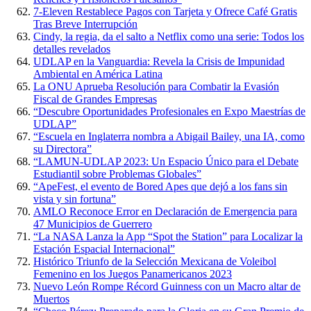
7-Eleven Restablece Pagos con Tarjeta y Ofrece Café Gratis
Tras Breve Interrupción
Cindy, la regia, da el salto a Netflix como una serie: Todos los
detalles revelados
UDLAP en la Vanguardia: Revela la Crisis de Impunidad
Ambiental en América Latina
La ONU Aprueba Resolución para Combatir la Evasión
Fiscal de Grandes Empresas
“Descubre Oportunidades Profesionales en Expo Maestrías de
UDLAP”
“Escuela en Inglaterra nombra a Abigail Bailey, una IA, como
su Directora”
“LAMUN-UDLAP 2023: Un Espacio Único para el Debate
Estudiantil sobre Problemas Globales”
“ApeFest, el evento de Bored Apes que dejó a los fans sin
vista y sin fortuna”
AMLO Reconoce Error en Declaración de Emergencia para
47 Municipios de Guerrero
“La NASA Lanza la App “Spot the Station” para Localizar la
Estación Espacial Internacional”
Histórico Triunfo de la Selección Mexicana de Voleibol
Femenino en los Juegos Panamericanos 2023
Nuevo León Rompe Récord Guinness con un Macro altar de
Muertos