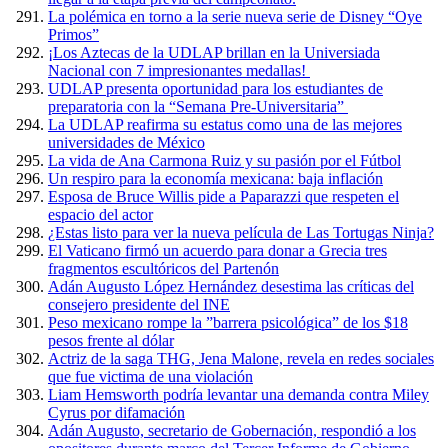
La polémica en torno a la serie nueva serie de Disney “Oye
Primos”
¡Los Aztecas de la UDLAP brillan en la Universiada
Nacional con 7 impresionantes medallas!
UDLAP presenta oportunidad para los estudiantes de
preparatoria con la “Semana Pre-Universitaria”
La UDLAP reafirma su estatus como una de las mejores
universidades de México
La vida de Ana Carmona Ruiz y su pasión por el Fútbol
Un respiro para la economía mexicana: baja inflación
Esposa de Bruce Willis pide a Paparazzi que respeten el
espacio del actor
¿Estas listo para ver la nueva película de Las Tortugas Ninja?
El Vaticano firmó un acuerdo para donar a Grecia tres
fragmentos escultóricos del Partenón
Adán Augusto López Hernández desestima las críticas del
consejero presidente del INE
Peso mexicano rompe la ”barrera psicológica” de los $18
pesos frente al dólar
Actriz de la saga THG, Jena Malone, revela en redes sociales
que fue victima de una violación
Liam Hemsworth podría levantar una demanda contra Miley
Cyrus por difamación
Adán Augusto, secretario de Gobernación, respondió a los