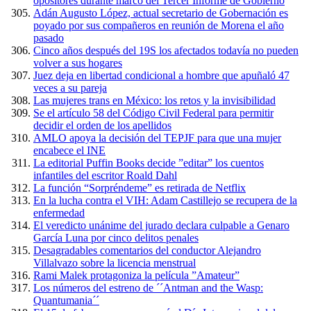
opositores durante marco del Tercer Informe de Gobierno
Adán Augusto López, actual secretario de Gobernación es
poyado por sus compañeros en reunión de Morena el año
pasado
Cinco años después del 19S los afectados todavía no pueden
volver a sus hogares
Juez deja en libertad condicional a hombre que apuñaló 47
veces a su pareja
Las mujeres trans en México: los retos y la invisibilidad
Se el artículo 58 del Código Civil Federal para permitir
decidir el orden de los apellidos
AMLO apoya la decisión del TEPJF para que una mujer
encabece el INE
La editorial Puffin Books decide ”editar” los cuentos
infantiles del escritor Roald Dahl
La función “Sorpréndeme” es retirada de Netflix
En la lucha contra el VIH: Adam Castillejo se recupera de la
enfermedad
El veredicto unánime del jurado declara culpable a Genaro
García Luna por cinco delitos penales
Desagradables comentarios del conductor Alejandro
Villalvazo sobre la licencia menstrual
Rami Malek protagoniza la película ”Amateur”
Los números del estreno de ´´Antman and the Wasp:
Quantumania´´