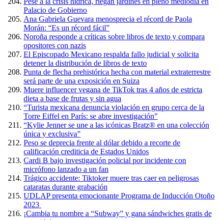
Pese a la crisis hídrica, riegan jardines en pleno mediodía en
Palacio de Gobierno
Ana Gabriela Guevara menosprecia el récord de Paola
Morán: “Es un récord fácil”
Noroña responde a críticas sobre libros de texto y compara
opositores con nazis
El Episcopado Mexicano respalda fallo judicial y solicita
detener la distribución de libros de texto
Punta de flecha prehistórica hecha con material extraterrestre
será parte de una exposición en Suiza
Muere influencer vegana de TikTok tras 4 años de estricta
dieta a base de frutas y sin agua
“Turista mexicana denuncia violación en grupo cerca de la
Torre Eiffel en París: se abre investigación”
“Kylie Jenner se une a las icónicas Bratz® en una colección
única y exclusiva”
Peso se deprecia frente al dólar debido a recorte de
calificación crediticia de Estados Unidos
Cardi B bajo investigación policial por incidente con
micrófono lanzado a un fan
Trágico accidente: Tiktoker muere tras caer en peligrosas
cataratas durante grabación
UDLAP presenta emocionante Programa de Inducción Otoño
2023
¡Cambia tu nombre a “Subway” y gana sándwiches gratis de