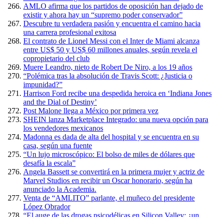
AMLO afirma que los partidos de oposición han dejado de
existir y ahora hay un “supremo poder conservador”
Descubre tu verdadera pasión y encuentra el camino hacia
una carrera profesional exitosa
El contrato de Lionel Messi con el Inter de Miami alcanza
entre US$ 50 y US$ 60 millones anuales, según revela el
copropietario del club
Muere Leandro, nieto de Robert De Niro, a los 19 años
“Polémica tras la absolución de Travis Scott: ¿Justicia o
impunidad?”
Harrison Ford recibe una despedida heroica en ‘Indiana Jones
and the Dial of Destiny’
Post Malone llega a México por primera vez
SHEIN lanza Marketplace Integrado: una nueva opción para
los vendedores mexicanos
Madonna es dada de alta del hospital y se encuentra en su
casa, según una fuente
“Un lujo microscópico: El bolso de miles de dólares que
desafía la escala”
Angela Bassett se convertirá en la primera mujer y actriz de
Marvel Studios en recibir un Oscar honorario, según ha
anunciado la Academia.
Venta de “AMLITO” parlante, el muñeco del presidente
López Obrador
“El auge de las drogas psicodélicas en Silicon Valley: ¿un