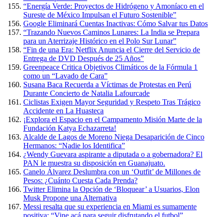
“Energía Verde: Proyectos de Hidrógeno y Amoníaco en el
Sureste de México Impulsan el Futuro Sostenible”
Google Eliminará Cuentas Inactivas: Cómo Salvar tus Datos
“Trazando Nuevos Caminos Lunares: La India se Prepara
para un Aterrizaje Histórico en el Polo Sur Lunar”
“Fin de una Era: Netflix Anuncia el Cierre del Servicio de
Entrega de DVD Después de 25 Años”
Greenpeace Critica Objetivos Climáticos de la Fórmula 1
como un “Lavado de Cara”
Susana Baca Recuerda a Víctimas de Protestas en Perú
Durante Concierto de Natalia Lafourcade
Ciclistas Exigen Mayor Seguridad y Respeto Tras Trágico
Accidente en La Huasteca
¡Explora el Espacio en el Campamento Misión Marte de la
Fundación Katya Echazarreta!
Alcalde de Lagos de Moreno Niega Desaparición de Cinco
Hermanos: “Nadie los Identifica”
¿Wendy Guevara aspirante a diputada o a gobernadora? El
PAN le muestra su disposición en Guanajuato.
Canelo Álvarez Deslumbra con un ‘Outfit’ de Millones de
Pesos: ¿Cuánto Cuesta Cada Prenda?
Twitter Elimina la Opción de ‘Bloquear’ a Usuarios, Elon
Musk Propone una Alternativa
Messi resalta que su experiencia en Miami es sumamente
positiva: “Vine acá para seguir disfrutando el futbol”