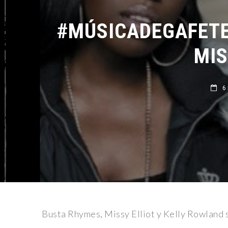
#MÚSICADEGAFETE
MIS
6 F
Busta Rhymes, Missy Elliot y Kelly Rowland s