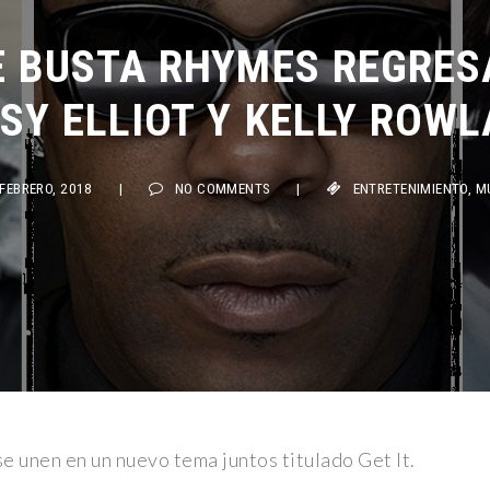
 BUSTA RHYMES REGRESA
SY ELLIOT Y KELLY ROWLA
EBRERO, 2018
|
NO COMMENTS
|
ENTRETENIMIENTO
,
MÚSIC
e unen en un nuevo tema juntos titulado Get It.