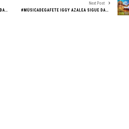
Next Post
ESTOS SON LOS #CONSEJOS QUE TE AYUDARÁN A OBTENER UN #ASCENSO
#MÚSICADEGAFETE IGGY AZALEA SIGUE DANDO GUERRA CON ‘SAVIOR’