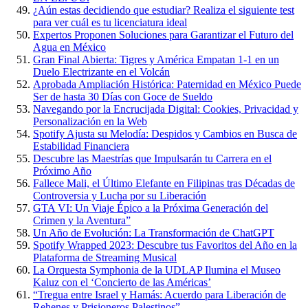
¿Aún estas decidiendo que estudiar? Realiza el siguiente test
para ver cuál es tu licenciatura ideal
Expertos Proponen Soluciones para Garantizar el Futuro del
Agua en México
Gran Final Abierta: Tigres y América Empatan 1-1 en un
Duelo Electrizante en el Volcán
Aprobada Ampliación Histórica: Paternidad en México Puede
Ser de hasta 30 Días con Goce de Sueldo
Navegando por la Encrucijada Digital: Cookies, Privacidad y
Personalización en la Web
Spotify Ajusta su Melodía: Despidos y Cambios en Busca de
Estabilidad Financiera
Descubre las Maestrías que Impulsarán tu Carrera en el
Próximo Año
Fallece Mali, el Último Elefante en Filipinas tras Décadas de
Controversia y Lucha por su Liberación
GTA VI: Un Viaje Épico a la Próxima Generación del
Crimen y la Aventura”
Un Año de Evolución: La Transformación de ChatGPT
Spotify Wrapped 2023: Descubre tus Favoritos del Año en la
Plataforma de Streaming Musical
La Orquesta Symphonia de la UDLAP Ilumina el Museo
Kaluz con el ‘Concierto de las Américas’
“Tregua entre Israel y Hamás: Acuerdo para Liberación de
Rehenes y Prisioneros Palestinos”