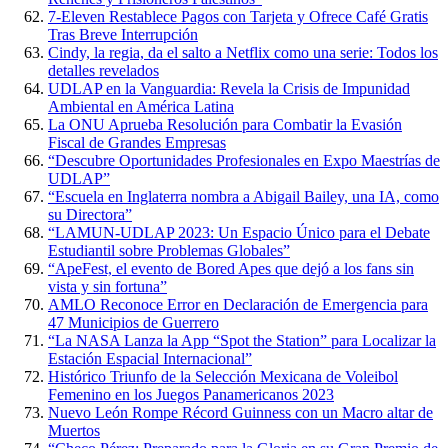
7-Eleven Restablece Pagos con Tarjeta y Ofrece Café Gratis
Tras Breve Interrupción
Cindy, la regia, da el salto a Netflix como una serie: Todos los
detalles revelados
UDLAP en la Vanguardia: Revela la Crisis de Impunidad
Ambiental en América Latina
La ONU Aprueba Resolución para Combatir la Evasión
Fiscal de Grandes Empresas
“Descubre Oportunidades Profesionales en Expo Maestrías de
UDLAP”
“Escuela en Inglaterra nombra a Abigail Bailey, una IA, como
su Directora”
“LAMUN-UDLAP 2023: Un Espacio Único para el Debate
Estudiantil sobre Problemas Globales”
“ApeFest, el evento de Bored Apes que dejó a los fans sin
vista y sin fortuna”
AMLO Reconoce Error en Declaración de Emergencia para
47 Municipios de Guerrero
“La NASA Lanza la App “Spot the Station” para Localizar la
Estación Espacial Internacional”
Histórico Triunfo de la Selección Mexicana de Voleibol
Femenino en los Juegos Panamericanos 2023
Nuevo León Rompe Récord Guinness con un Macro altar de
Muertos