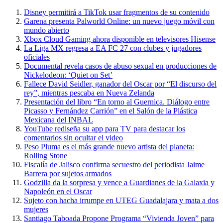
Disney permitirá a TikTok usar fragmentos de su contenido
Garena presenta Palworld Online: un nuevo juego móvil con
mundo abierto
Xbox Cloud Gaming ahora disponible en televisores Hisense
La Liga MX regresa a EA FC 27 con clubes y jugadores
oficiales
Documental revela casos de abuso sexual en producciones de
Nickelodeon: ‘Quiet on Set’
Fallece David Seidler, ganador del Oscar por “El discurso del
rey”, mientras pescaba en Nueva Zelanda
Presentación del libro “En torno al Guernica. Diálogo entre
Picasso y Fernández Carrión” en el Salón de la Plástica
Mexicana del INBAL
YouTube rediseña su app para TV para destacar los
comentarios sin ocultar el video
Peso Pluma es el más grande nuevo artista del planeta:
Rolling Stone
Fiscalía de Jalisco confirma secuestro del periodista Jaime
Barrera por sujetos armados
Godzilla da la sorpresa y vence a Guardianes de la Galaxia y
Napoleón en el Oscar
Sujeto con hacha irrumpe en UTEG Guadalajara y mata a dos
mujeres
Santiago Taboada Propone Programa “Vivienda Joven” para