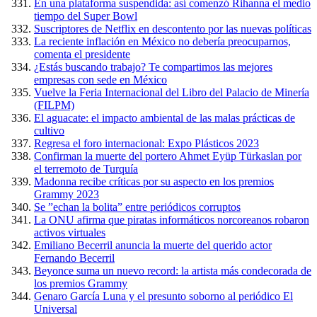
En una plataforma suspendida: así comenzó Rihanna el medio
tiempo del Super Bowl
Suscriptores de Netflix en descontento por las nuevas políticas
La reciente inflación en México no debería preocuparnos,
comenta el presidente
¿Estás buscando trabajo? Te compartimos las mejores
empresas con sede en México
Vuelve la Feria Internacional del Libro del Palacio de Minería
(FILPM)
El aguacate: el impacto ambiental de las malas prácticas de
cultivo
Regresa el foro internacional: Expo Plásticos 2023
Confirman la muerte del portero Ahmet Eyüp Türkaslan por
el terremoto de Turquía
Madonna recibe críticas por su aspecto en los premios
Grammy 2023
Se ”echan la bolita” entre periódicos corruptos
La ONU afirma que piratas informáticos norcoreanos robaron
activos virtuales
Emiliano Becerril anuncia la muerte del querido actor
Fernando Becerril
Beyonce suma un nuevo record: la artista más condecorada de
los premios Grammy
Genaro García Luna y el presunto soborno al periódico El
Universal