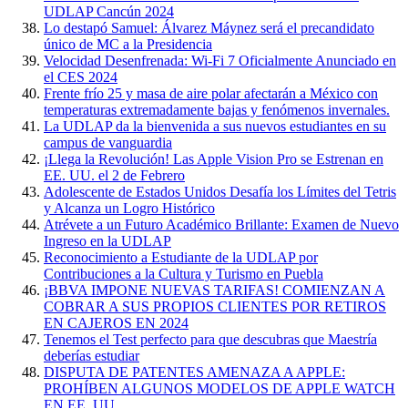
UDLAP Cancún 2024
Lo destapó Samuel: Álvarez Máynez será el precandidato
único de MC a la Presidencia
Velocidad Desenfrenada: Wi-Fi 7 Oficialmente Anunciado en
el CES 2024
Frente frío 25 y masa de aire polar afectarán a México con
temperaturas extremadamente bajas y fenómenos invernales.
La UDLAP da la bienvenida a sus nuevos estudiantes en su
campus de vanguardia
¡Llega la Revolución! Las Apple Vision Pro se Estrenan en
EE. UU. el 2 de Febrero
Adolescente de Estados Unidos Desafía los Límites del Tetris
y Alcanza un Logro Histórico
Atrévete a un Futuro Académico Brillante: Examen de Nuevo
Ingreso en la UDLAP
Reconocimiento a Estudiante de la UDLAP por
Contribuciones a la Cultura y Turismo en Puebla
¡BBVA IMPONE NUEVAS TARIFAS! COMIENZAN A
COBRAR A SUS PROPIOS CLIENTES POR RETIROS
EN CAJEROS EN 2024
Tenemos el Test perfecto para que descubras que Maestría
deberías estudiar
DISPUTA DE PATENTES AMENAZA A APPLE:
PROHÍBEN ALGUNOS MODELOS DE APPLE WATCH
EN EE. UU.