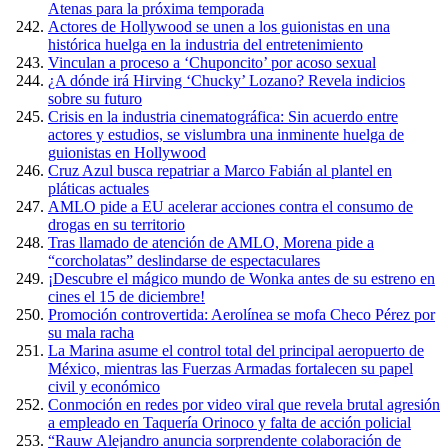
Atenas para la próxima temporada
Actores de Hollywood se unen a los guionistas en una
histórica huelga en la industria del entretenimiento
Vinculan a proceso a ‘Chuponcito’ por acoso sexual
¿A dónde irá Hirving ‘Chucky’ Lozano? Revela indicios
sobre su futuro
Crisis en la industria cinematográfica: Sin acuerdo entre
actores y estudios, se vislumbra una inminente huelga de
guionistas en Hollywood
Cruz Azul busca repatriar a Marco Fabián al plantel en
pláticas actuales
AMLO pide a EU acelerar acciones contra el consumo de
drogas en su territorio
Tras llamado de atención de AMLO, Morena pide a
“corcholatas” deslindarse de espectaculares
¡Descubre el mágico mundo de Wonka antes de su estreno en
cines el 15 de diciembre!
Promoción controvertida: Aerolínea se mofa Checo Pérez por
su mala racha
La Marina asume el control total del principal aeropuerto de
México, mientras las Fuerzas Armadas fortalecen su papel
civil y económico
Conmoción en redes por video viral que revela brutal agresión
a empleado en Taquería Orinoco y falta de acción policial
“Rauw Alejandro anuncia sorprendente colaboración de