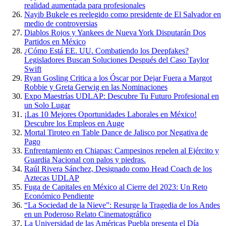
realidad aumentada para profesionales
Nayib Bukele es reelegido como presidente de El Salvador en
medio de controversias
Diablos Rojos y Yankees de Nueva York Disputarán Dos
Partidos en México
¿Cómo Está EE. UU. Combatiendo los Deepfakes?
Legisladores Buscan Soluciones Después del Caso Taylor
Swift
Ryan Gosling Critica a los Óscar por Dejar Fuera a Margot
Robbie y Greta Gerwig en las Nominaciones
Expo Maestrías UDLAP: Descubre Tu Futuro Profesional en
un Solo Lugar
¡Las 10 Mejores Oportunidades Laborales en México!
Descubre los Empleos en Auge
Mortal Tiroteo en Table Dance de Jalisco por Negativa de
Pago
Enfrentamiento en Chiapas: Campesinos repelen al Ejército y
Guardia Nacional con palos y piedras.
Raúl Rivera Sánchez, Designado como Head Coach de los
Aztecas UDLAP
Fuga de Capitales en México al Cierre del 2023: Un Reto
Económico Pendiente
“La Sociedad de la Nieve”: Resurge la Tragedia de los Andes
en un Poderoso Relato Cinematográfico
La Universidad de las Américas Puebla presenta el Día