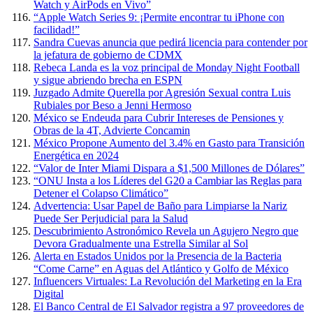
Watch y AirPods en Vivo”
“Apple Watch Series 9: ¡Permite encontrar tu iPhone con
facilidad!”
Sandra Cuevas anuncia que pedirá licencia para contender por
la jefatura de gobierno de CDMX
Rebeca Landa es la voz principal de Monday Night Football
y sigue abriendo brecha en ESPN
Juzgado Admite Querella por Agresión Sexual contra Luis
Rubiales por Beso a Jenni Hermoso
México se Endeuda para Cubrir Intereses de Pensiones y
Obras de la 4T, Advierte Concamin
México Propone Aumento del 3.4% en Gasto para Transición
Energética en 2024
“Valor de Inter Miami Dispara a $1,500 Millones de Dólares”
“ONU Insta a los Líderes del G20 a Cambiar las Reglas para
Detener el Colapso Climático”
Advertencia: Usar Papel de Baño para Limpiarse la Nariz
Puede Ser Perjudicial para la Salud
Descubrimiento Astronómico Revela un Agujero Negro que
Devora Gradualmente una Estrella Similar al Sol
Alerta en Estados Unidos por la Presencia de la Bacteria
“Come Carne” en Aguas del Atlántico y Golfo de México
Influencers Virtuales: La Revolución del Marketing en la Era
Digital
El Banco Central de El Salvador registra a 97 proveedores de