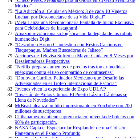
“Checo Pérez: Preparado para la Gloria en su Gran Premio de
México”
“La Adicción al Celular en México: 3 de cada 10 Viajeros
Luchan por Desconectarse de su Vida Digital”
¡Meta Lanza una Revolucionaria Pantalla de Inicio Exclusiva
para Celebridades de Instagram!
Amazon revoluciona su logística con la llegada de los robots
humanoides Digit
“Descubren Horno Clandestino con Restos Calcinos en
Tlaquepaque, Madres Buscadoras de Jalisco”
Acciones de Televisa Sufren su Mayor Caída en 8 Meses por
Desalentadoras Perspectivas
“Netflix prepara aumentos de precios tras tomar medidas
enérgicas contra el uso compartido de contraseñas”
“Donovan Carrillo, Patinador Mexicano que Desafió las
Adversidades en el Trofeo Internacional de Escocia”
Jóvenes viven la experiencia de Expo UDLAP
“Invasión de Autos Chinos: El Puerto Lázaro Cárdenas se
Llena de Novedades”
MrBeast alcanza un hito impresionante en YouTube con 200
millones de suscriptores
Citibanamex mantiene supremacía en preventa de boletos con
90% de participación.
NASA Capta el Espectacular Resplandor de una Colisión
Planetaria en el Espacio Profundo