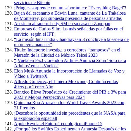
servicios de Bitcoin
¡Pringles sorprende con un sabor único: “Everything Bagel”!
Bajan del escenario a Edwin Luna, cantante de La Trakalosa
de Monterrey, por supuesta presencia de personas armadas
Asesinan al rapero Lefty SM en su casa en Zapopan
Empresas de Carlos Slim, las más señaladas por fallas en el
servicio, según el IFT
“La misión lunar india Chandrayaan-3 concluye a la espera de
un nuevo amanecer”
Título: Indeporte investiga a corredores “tramposos” en el
Maratón de la Ciudad de México Telcel 2023
“¡Vuela en Paz! Corendon Airlines Anuncia Zona ‘Solo para
Adultos’ en sus Vuelos”
Elon Musk Anuncia la Incorporación de Llamadas de Voz y
Vídeo a Twitter/X
Alfredo Gutiérrez, el Liniero Mexicano, Continúa en los
49ers por Tercer Año
Banxico Eleva Pronóstico de Crecimiento del PIB a 3% para
2023 y Mejora Perspectivas para 2024
Quintana Roo Arrasa en los World Travel Awards 2023 con
21 Premios
¡Descubre la oportunidad sin precedentes que la NASA para
la exploración espacial!
Apple Revela el Futuro Tecnológico: iPhone 15
¿Por qué los Swifties Experimentan Amnesia Después de los