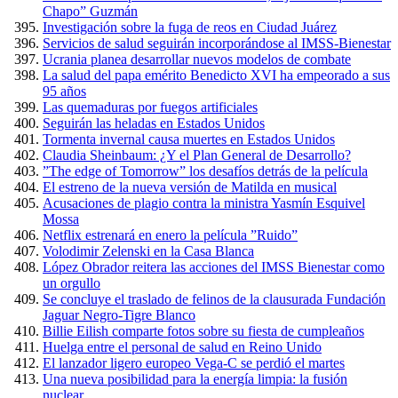
Chapo” Guzmán
Investigación sobre la fuga de reos en Ciudad Juárez
Servicios de salud seguirán incorporándose al IMSS-Bienestar
Ucrania planea desarrollar nuevos modelos de combate
La salud del papa emérito Benedicto XVI ha empeorado a sus
95 años
Las quemaduras por fuegos artificiales
Seguirán las heladas en Estados Unidos
Tormenta invernal causa muertes en Estados Unidos
Claudia Sheinbaum: ¿Y el Plan General de Desarrollo?
”The edge of Tomorrow” los desafíos detrás de la película
El estreno de la nueva versión de Matilda en musical
Acusaciones de plagio contra la ministra Yasmín Esquivel
Mossa
Netflix estrenará en enero la película ”Ruido”
Volodimir Zelenski en la Casa Blanca
López Obrador reitera las acciones del IMSS Bienestar como
un orgullo
Se concluye el traslado de felinos de la clausurada Fundación
Jaguar Negro-Tigre Blanco
Billie Eilish comparte fotos sobre su fiesta de cumpleaños
Huelga entre el personal de salud en Reino Unido
El lanzador ligero europeo Vega-C se perdió el martes
Una nueva posibilidad para la energía limpia: la fusión
nuclear