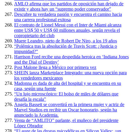
AMLO afirma que los partidos de oposición han dejado de
existir y ahora hay un “supremo poder conservador”
Descubre tu verdadera pasión y encuentra el camino hacia
una carrera profesional exitosa
El contrato de Lionel Messi con el Inter de Miami alcanza
entre US$ 50 y US$ 60 millones anuales, según revela el
copropietario del club
Muere Leandro, nieto de Robert De Niro, a los 19 años
“Polémica tras la absolución de Travis Scott: ¿Justicia o
impunidad?”
Harrison Ford recibe una despedida heroica en ‘Indiana Jones
and the Dial of Destiny’
Post Malone llega a México por primera vez
SHEIN lanza Marketplace Integrado: una nueva opción para
los vendedores mexicanos
Madonna es dada de alta del hospital y se encuentra en su
casa, según una fuente
“Un lujo microscópico: El bolso de miles de dólares que
desafía la escala”
Angela Bassett se convertirá en la primera mujer y actriz de
Marvel Studios en recibir un Oscar honorario, según ha
anunciado la Academia.
Venta de “AMLITO” parlante, el muñeco del presidente
López Obrador
“El auge de las drogas psicodélicas en Silicon Valley: ¿un