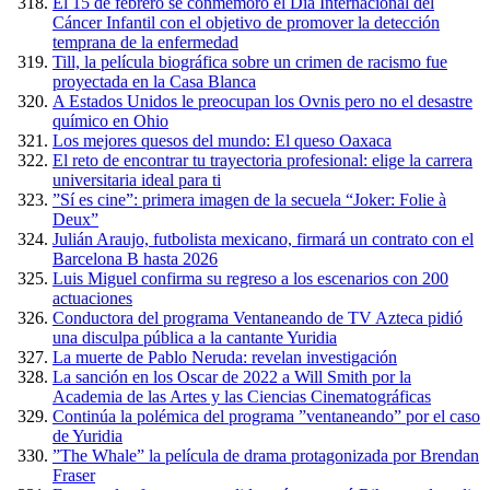
El 15 de febrero se conmemoró el Día Internacional del
Cáncer Infantil con el objetivo de promover la detección
temprana de la enfermedad
Till, la película biográfica sobre un crimen de racismo fue
proyectada en la Casa Blanca
A Estados Unidos le preocupan los Ovnis pero no el desastre
químico en Ohio
Los mejores quesos del mundo: El queso Oaxaca
El reto de encontrar tu trayectoria profesional: elige la carrera
universitaria ideal para ti
”Sí es cine”: primera imagen de la secuela “Joker: Folie à
Deux”
Julián Araujo, futbolista mexicano, firmará un contrato con el
Barcelona B hasta 2026
Luis Miguel confirma su regreso a los escenarios con 200
actuaciones
Conductora del programa Ventaneando de TV Azteca pidió
una disculpa pública a la cantante Yuridia
La muerte de Pablo Neruda: revelan investigación
La sanción en los Oscar de 2022 a Will Smith por la
Academia de las Artes y las Ciencias Cinematográficas
Continúa la polémica del programa ”ventaneando” por el caso
de Yuridia
”The Whale” la película de drama protagonizada por Brendan
Fraser