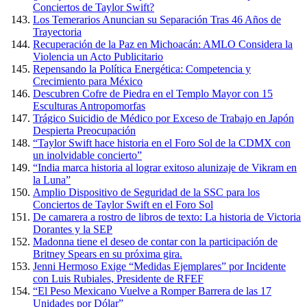
Conciertos de Taylor Swift?
Los Temerarios Anuncian su Separación Tras 46 Años de
Trayectoria
Recuperación de la Paz en Michoacán: AMLO Considera la
Violencia un Acto Publicitario
Repensando la Política Energética: Competencia y
Crecimiento para México
Descubren Cofre de Piedra en el Templo Mayor con 15
Esculturas Antropomorfas
Trágico Suicidio de Médico por Exceso de Trabajo en Japón
Despierta Preocupación
“Taylor Swift hace historia en el Foro Sol de la CDMX con
un inolvidable concierto”
“India marca historia al lograr exitoso alunizaje de Vikram en
la Luna”
Amplio Dispositivo de Seguridad de la SSC para los
Conciertos de Taylor Swift en el Foro Sol
De camarera a rostro de libros de texto: La historia de Victoria
Dorantes y la SEP
Madonna tiene el deseo de contar con la participación de
Britney Spears en su próxima gira.
Jenni Hermoso Exige “Medidas Ejemplares” por Incidente
con Luis Rubiales, Presidente de RFEF
“El Peso Mexicano Vuelve a Romper Barrera de las 17
Unidades por Dólar”