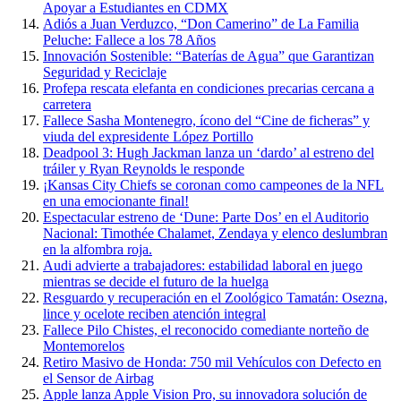
Apoyar a Estudiantes en CDMX
Adiós a Juan Verduzco, “Don Camerino” de La Familia
Peluche: Fallece a los 78 Años
Innovación Sostenible: “Baterías de Agua” que Garantizan
Seguridad y Reciclaje
Profepa rescata elefanta en condiciones precarias cercana a
carretera
Fallece Sasha Montenegro, ícono del “Cine de ficheras” y
viuda del expresidente López Portillo
Deadpool 3: Hugh Jackman lanza un ‘dardo’ al estreno del
tráiler y Ryan Reynolds le responde
¡Kansas City Chiefs se coronan como campeones de la NFL
en una emocionante final!
Espectacular estreno de ‘Dune: Parte Dos’ en el Auditorio
Nacional: Timothée Chalamet, Zendaya y elenco deslumbran
en la alfombra roja.
Audi advierte a trabajadores: estabilidad laboral en juego
mientras se decide el futuro de la huelga
Resguardo y recuperación en el Zoológico Tamatán: Osezna,
lince y ocelote reciben atención integral
Fallece Pilo Chistes, el reconocido comediante norteño de
Montemorelos
Retiro Masivo de Honda: 750 mil Vehículos con Defecto en
el Sensor de Airbag
Apple lanza Apple Vision Pro, su innovadora solución de