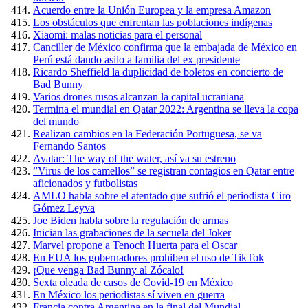
Acuerdo entre la Unión Europea y la empresa Amazon
Los obstáculos que enfrentan las poblaciones indígenas
Xiaomi: malas noticias para el personal
Canciller de México confirma que la embajada de México en
Perú está dando asilo a familia del ex presidente
Ricardo Sheffield la duplicidad de boletos en concierto de
Bad Bunny
Varios drones rusos alcanzan la capital ucraniana
Termina el mundial en Qatar 2022: Argentina se lleva la copa
del mundo
Realizan cambios en la Federación Portuguesa, se va
Fernando Santos
Avatar: The way of the water, así va su estreno
”Virus de los camellos” se registran contagios en Qatar entre
aficionados y futbolistas
AMLO habla sobre el atentado que sufrió el periodista Ciro
Gómez Leyva
Joe Biden habla sobre la regulación de armas
Inician las grabaciones de la secuela del Joker
Marvel propone a Tenoch Huerta para el Oscar
En EUA los gobernadores prohiben el uso de TikTok
¡Que venga Bad Bunny al Zócalo!
Sexta oleada de casos de Covid-19 en México
En México los periodistas sí viven en guerra
Francia contra Argentina en la final del Mundial