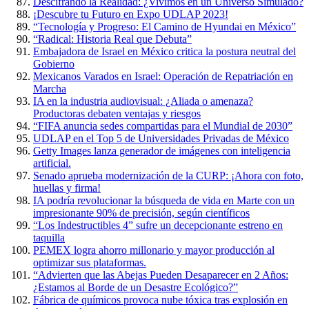
Descifrando la Realidad: ¿Vivimos en un Universo Simulado?
¡Descubre tu Futuro en Expo UDLAP 2023!
“Tecnología y Progreso: El Camino de Hyundai en México”
“Radical: Historia Real que Debuta”
Embajadora de Israel en México critica la postura neutral del
Gobierno
Mexicanos Varados en Israel: Operación de Repatriación en
Marcha
IA en la industria audiovisual: ¿Aliada o amenaza?
Productoras debaten ventajas y riesgos
“FIFA anuncia sedes compartidas para el Mundial de 2030”
UDLAP en el Top 5 de Universidades Privadas de México
Getty Images lanza generador de imágenes con inteligencia
artificial.
Senado aprueba modernización de la CURP: ¡Ahora con foto,
huellas y firma!
IA podría revolucionar la búsqueda de vida en Marte con un
impresionante 90% de precisión, según científicos
“Los Indestructibles 4” sufre un decepcionante estreno en
taquilla
PEMEX logra ahorro millonario y mayor producción al
optimizar sus plataformas.
“Advierten que las Abejas Pueden Desaparecer en 2 Años:
¿Estamos al Borde de un Desastre Ecológico?”
Fábrica de químicos provoca nube tóxica tras explosión en