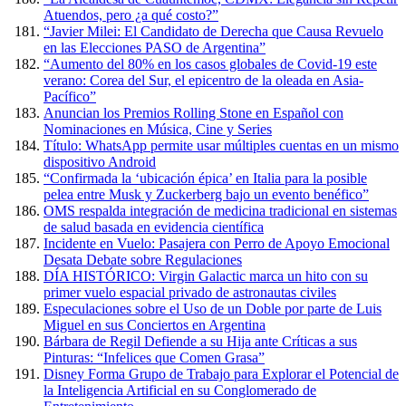
Atuendos, pero ¿a qué costo?”
“Javier Milei: El Candidato de Derecha que Causa Revuelo
en las Elecciones PASO de Argentina”
“Aumento del 80% en los casos globales de Covid-19 este
verano: Corea del Sur, el epicentro de la oleada en Asia-
Pacífico”
Anuncian los Premios Rolling Stone en Español con
Nominaciones en Música, Cine y Series
Título: WhatsApp permite usar múltiples cuentas en un mismo
dispositivo Android
“Confirmada la ‘ubicación épica’ en Italia para la posible
pelea entre Musk y Zuckerberg bajo un evento benéfico”
OMS respalda integración de medicina tradicional en sistemas
de salud basada en evidencia científica
Incidente en Vuelo: Pasajera con Perro de Apoyo Emocional
Desata Debate sobre Regulaciones
DÍA HISTÓRICO: Virgin Galactic marca un hito con su
primer vuelo espacial privado de astronautas civiles
Especulaciones sobre el Uso de un Doble por parte de Luis
Miguel en sus Conciertos en Argentina
Bárbara de Regil Defiende a su Hija ante Críticas a sus
Pinturas: “Infelices que Comen Grasa”
Disney Forma Grupo de Trabajo para Explorar el Potencial de
la Inteligencia Artificial en su Conglomerado de