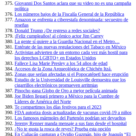
Giovanni Dos Santos aclara que su video no es una campaña
política
Los números bajos de la Fiscalía General de la República
Amazon se enfrenta a ciberestafa denominada: secuestro de
reseñas
Donald Trump ¿De regreso a redes sociales?
¡Feliz cumpleaños! al cómico actor Jim Carrey
La gente sí quiere a la Guardia Nacional en el Metro…
Entérate de las nuevas regulaciones del Tabaco en México
Activistas advierten de un entorno cada vez más hostil para
los derechos LGBTQ+ en Estados Unidos
Fallece Lisa Marie Presley a los 54 años de edad
Accesos de la Zona Arqueológica de Chichén Itzá.
Zonas que serían afectadas si el Popocatépetl hace erupción
Estudio de la Universidad de Louisville demuestra que los
cigarrillos electrónicos promueven arritmias
Pinocho gana Globo de Oro a mejor película animada
Joe Biden llegará primero a México para la Cumbre de
Líderes de América del Norte
Te compartimos los días festivos para el 2023
FDA autoriza dosis actualizadas de vacunas covid-19 a niños
Los famosos mármoles del Partenón podrían ser devueltos
Jeremy Renner manda mensaje a sus fans desde el hospital
¿No te gusta la rosca de reyes? Prueba esta opción
En Culiacán capturan a Ovidio Guzmán, hijo de Joaquín “El