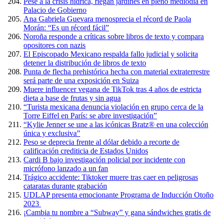
Pese a la crisis hídrica, riegan jardines en pleno mediodía en
Palacio de Gobierno
Ana Gabriela Guevara menosprecia el récord de Paola
Morán: “Es un récord fácil”
Noroña responde a críticas sobre libros de texto y compara
opositores con nazis
El Episcopado Mexicano respalda fallo judicial y solicita
detener la distribución de libros de texto
Punta de flecha prehistórica hecha con material extraterrestre
será parte de una exposición en Suiza
Muere influencer vegana de TikTok tras 4 años de estricta
dieta a base de frutas y sin agua
“Turista mexicana denuncia violación en grupo cerca de la
Torre Eiffel en París: se abre investigación”
“Kylie Jenner se une a las icónicas Bratz® en una colección
única y exclusiva”
Peso se deprecia frente al dólar debido a recorte de
calificación crediticia de Estados Unidos
Cardi B bajo investigación policial por incidente con
micrófono lanzado a un fan
Trágico accidente: Tiktoker muere tras caer en peligrosas
cataratas durante grabación
UDLAP presenta emocionante Programa de Inducción Otoño
2023
¡Cambia tu nombre a “Subway” y gana sándwiches gratis de