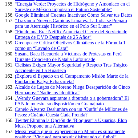
“Energía Verde: Proyectos de Hidrógeno y Amoníaco en el
Sureste de México Impulsan el Futuro Sostenible”
Google Eliminará Cuentas Inactivas: Cómo Salvar tus Datos
“Trazando Nuevos Caminos Lunares: La India se Prepara
para un Aterrizaje Histórico en el Polo Sur Lunar”
“Fin de una Era: Netflix Anuncia el Cierre del Servicio de
Entrega de DVD Después de 25 Años”
Greenpeace Critica Objetivos Climáticos de la Fórmula 1
como un “Lavado de Cara”
Susana Baca Recuerda a Víctimas de Protestas en Perú
Durante Concierto de Natalia Lafourcade
Ciclistas Exigen Mayor Seguridad y Respeto Tras Trágico
Accidente en La Huasteca
¡Explora el Espacio en el Campamento Misión Marte de la
Fundación Katya Echazarreta!
Alcalde de Lagos de Moreno Niega Desaparición de Cinco
Hermanos: “Nadie los Identifica”
¿Wendy Guevara aspirante a diputada o a gobernadora? El
PAN le muestra su disposición en Guanajuato.
Canelo Álvarez Deslumbra con un ‘Outfit’ de Millones de
Pesos: ¿Cuánto Cuesta Cada Prenda?
Twitter Elimina la Opción de ‘Bloquear’ a Usuarios, Elon
Musk Propone una Alternativa
Messi resalta que su experiencia en Miami es sumamente
positiva: “Vine acá para seguir disfrutando el futbol”