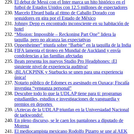
El debut de Messi con el Inter marca un hito histórico en el
futbol de Estados Unidos con 12.5 millones de espectadores
Marcelo Ebrard baila al ritmo de Caballo Dorado con
seguidores en gira por el Estado de México
Johnny Depp es encontrado inconsciente en su habitación de
hotel
“Mission: Impossible – Reckoning Part One” lidera la
taquilla, pero no alcanza las expectativas
Oppenheimer” triunfa sobre “Barbie” en la taquilla de la India
FIFA lamenta el tiroteo en Mundial de Auckland y envía
condolencias a las familias afectadas
Beats presenta los nuevos Studio Pro Headphones: ¡El
siguiente nivel de experiencia auditiva!
¡BLACKPINK y Starbucks se unen para una experiencia
única!
Notario público de Edomex es asesinado en Oaxaca; Fiscalía
investiga “venganza personal”
Descubre todo lo que la UDLAP tiene para ti: programas
estudiantiles, estudios e investigaciones de vanguardia y
premios en deportes
¡Aztecas de la UDLAP triunfan en la Universiadad Nacional
de taekwondo!
En pleno discurso, se le caen los pantalones a diputado de
Morena
El mediocampista mexicano Rodolfo Pizarro se une al AEK