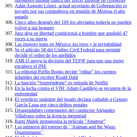
opositores durante marco del Tercer Informe de Gobierno
Adán Augusto López, actual secretario de Gobernación es
poyado por sus compañeros en reunión de Morena el año
pasado
Cinco años después del 19S los afectados todavía no pueden
volver a sus hogares
Juez deja en libertad condicional a hombre que apuñaló 47
veces a su pareja
Las mujeres trans en México: los retos y la invisibilidad
Se el artículo 58 del Código Civil Federal para permitir
decidir el orden de los apellidos
AMLO apoya la decisión del TEPJF para que una mujer
encabece el INE
La editorial Puffin Books decide ”editar” los cuentos
infantiles del escritor Roald Dahl
La función “Sorpréndeme” es retirada de Netflix
En la lucha contra el VIH: Adam Castillejo se recupera de la
enfermedad
El veredicto unánime del jurado declara culpable a Genaro
García Luna por cinco delitos penales
Desagradables comentarios del conductor Alejandro
Villalvazo sobre la licencia menstrual
Rami Malek protagoniza la película ”Amateur”
Los números del estreno de ´´Antman and the Wasp:
Quantumania´´