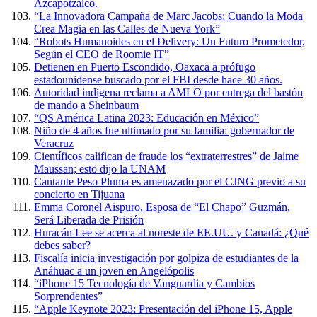
Azcapotzalco.
“La Innovadora Campaña de Marc Jacobs: Cuando la Moda
Crea Magia en las Calles de Nueva York”
“Robots Humanoides en el Delivery: Un Futuro Prometedor,
Según el CEO de Roomie IT”
Detienen en Puerto Escondido, Oaxaca a prófugo
estadounidense buscado por el FBI desde hace 30 años.
Autoridad indígena reclama a AMLO por entrega del bastón
de mando a Sheinbaum
“QS América Latina 2023: Educación en México”
Niño de 4 años fue ultimado por su familia: gobernador de
Veracruz
Científicos califican de fraude los “extraterrestres” de Jaime
Maussan; esto dijo la UNAM
Cantante Peso Pluma es amenazado por el CJNG previo a su
concierto en Tijuana
Emma Coronel Aispuro, Esposa de “El Chapo” Guzmán,
Será Liberada de Prisión
Huracán Lee se acerca al noreste de EE.UU. y Canadá: ¿Qué
debes saber?
Fiscalía inicia investigación por golpiza de estudiantes de la
Anáhuac a un joven en Angelópolis
“iPhone 15 Tecnología de Vanguardia y Cambios
Sorprendentes”
“Apple Keynote 2023: Presentación del iPhone 15, Apple