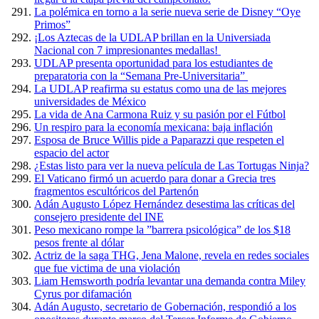
La polémica en torno a la serie nueva serie de Disney “Oye
Primos”
¡Los Aztecas de la UDLAP brillan en la Universiada
Nacional con 7 impresionantes medallas!
UDLAP presenta oportunidad para los estudiantes de
preparatoria con la “Semana Pre-Universitaria”
La UDLAP reafirma su estatus como una de las mejores
universidades de México
La vida de Ana Carmona Ruiz y su pasión por el Fútbol
Un respiro para la economía mexicana: baja inflación
Esposa de Bruce Willis pide a Paparazzi que respeten el
espacio del actor
¿Estas listo para ver la nueva película de Las Tortugas Ninja?
El Vaticano firmó un acuerdo para donar a Grecia tres
fragmentos escultóricos del Partenón
Adán Augusto López Hernández desestima las críticas del
consejero presidente del INE
Peso mexicano rompe la ”barrera psicológica” de los $18
pesos frente al dólar
Actriz de la saga THG, Jena Malone, revela en redes sociales
que fue victima de una violación
Liam Hemsworth podría levantar una demanda contra Miley
Cyrus por difamación
Adán Augusto, secretario de Gobernación, respondió a los