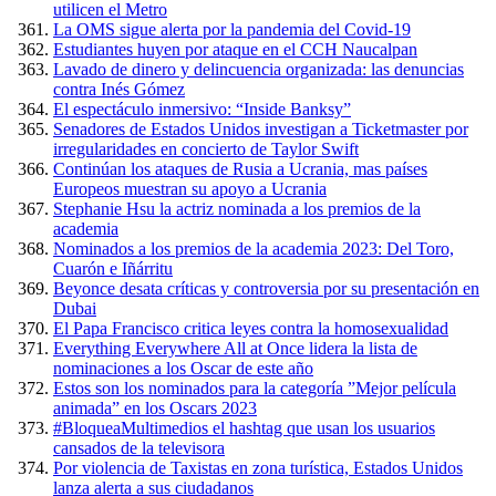
utilicen el Metro
La OMS sigue alerta por la pandemia del Covid-19
Estudiantes huyen por ataque en el CCH Naucalpan
Lavado de dinero y delincuencia organizada: las denuncias
contra Inés Gómez
El espectáculo inmersivo: “Inside Banksy”
Senadores de Estados Unidos investigan a Ticketmaster por
irregularidades en concierto de Taylor Swift
Continúan los ataques de Rusia a Ucrania, mas países
Europeos muestran su apoyo a Ucrania
Stephanie Hsu la actriz nominada a los premios de la
academia
Nominados a los premios de la academia 2023: Del Toro,
Cuarón e Iñárritu
Beyonce desata críticas y controversia por su presentación en
Dubai
El Papa Francisco critica leyes contra la homosexualidad
Everything Everywhere All at Once lidera la lista de
nominaciones a los Oscar de este año
Estos son los nominados para la categoría ”Mejor película
animada” en los Oscars 2023
#BloqueaMultimedios el hashtag que usan los usuarios
cansados de la televisora
Por violencia de Taxistas en zona turística, Estados Unidos
lanza alerta a sus ciudadanos