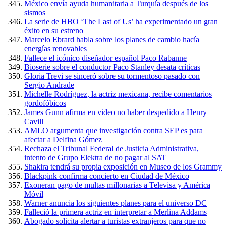
México envía ayuda humanitaria a Turquía después de los
sismos
La serie de HBO ‘The Last of Us’ ha experimentado un gran
éxito en su estreno
Marcelo Ebrard habla sobre los planes de cambio hacía
energías renovables
Fallece el icónico diseñador español Paco Rabanne
Bioserie sobre el conductor Paco Stanley desata críticas
Gloria Trevi se sinceró sobre su tormentoso pasado con
Sergio Andrade
Michelle Rodríguez, la actriz mexicana, recibe comentarios
gordofóbicos
James Gunn afirma en video no haber despedido a Henry
Cavill
AMLO argumenta que investigación contra SEP es para
afectar a Delfina Gómez
Rechaza el Tribunal Federal de Justicia Administrativa,
intento de Grupo Elektra de no pagar al SAT
Shakira tendrá su propia exposición en Museo de los Grammy
Blackpink confirma concierto en Ciudad de México
Exoneran pago de multas millonarias a Televisa y América
Móvil
Warner anuncia los siguientes planes para el universo DC
Falleció la primera actriz en interpretar a Merlina Addams
Abogado solicita alertar a turistas extranjeros para que no