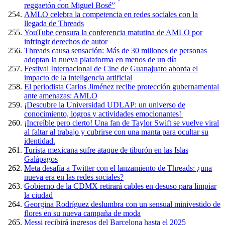
reggaetón con Miguel Bosé”
AMLO celebra la competencia en redes sociales con la
llegada de Threads
YouTube censura la conferencia matutina de AMLO por
infringir derechos de autor
Threads causa sensación: Más de 30 millones de personas
adoptan la nueva plataforma en menos de un día
Festival Internacional de Cine de Guanajuato aborda el
impacto de la inteligencia artificial
El periodista Carlos Jiménez recibe protección gubernamental
ante amenazas: AMLO
¡Descubre la Universidad UDLAP: un universo de
conocimiento, logros y actividades emocionantes!
¡Increíble pero cierto! Una fan de Taylor Swift se vuelve viral
al faltar al trabajo y cubrirse con una manta para ocultar su
identidad.
Turista mexicana sufre ataque de tiburón en las Islas
Galápagos
Meta desafía a Twitter con el lanzamiento de Threads: ¿una
nueva era en las redes sociales?
Gobierno de la CDMX retirará cables en desuso para limpiar
la ciudad
Georgina Rodríguez deslumbra con un sensual minivestido de
flores en su nueva campaña de moda
Messi recibirá ingresos del Barcelona hasta el 2025