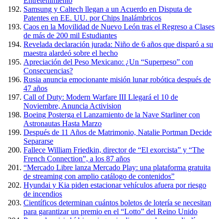
Entretenimiento
Samsung y Caltech llegan a un Acuerdo en Disputa de
Patentes en EE. UU. por Chips Inalámbricos
Caos en la Movilidad de Nuevo León tras el Regreso a Clases
de más de 200 mil Estudiantes
Revelada declaración jurada: Niño de 6 años que disparó a su
maestra alardeó sobre el hecho
Apreciación del Peso Mexicano: ¿Un “Superpeso” con
Consecuencias?
Rusia anuncia emocionante misión lunar robótica después de
47 años
Call of Duty: Modern Warfare III Llegará el 10 de
Noviembre, Anuncia Activision
Boeing Posterga el Lanzamiento de la Nave Starliner con
Astronautas Hasta Marzo
Después de 11 Años de Matrimonio, Natalie Portman Decide
Separarse
Fallece William Friedkin, director de “El exorcista” y “The
French Connection”, a los 87 años
“Mercado Libre lanza Mercado Play: una plataforma gratuita
de streaming con amplio catálogo de contenidos”
Hyundai y Kia piden estacionar vehículos afuera por riesgo
de incendios
Científicos determinan cuántos boletos de lotería se necesitan
para garantizar un premio en el “Lotto” del Reino Unido