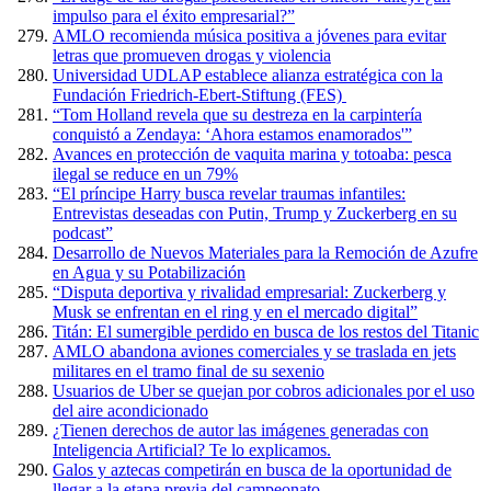
impulso para el éxito empresarial?”
AMLO recomienda música positiva a jóvenes para evitar
letras que promueven drogas y violencia
Universidad UDLAP establece alianza estratégica con la
Fundación Friedrich-Ebert-Stiftung (FES)
“Tom Holland revela que su destreza en la carpintería
conquistó a Zendaya: ‘Ahora estamos enamorados'”
Avances en protección de vaquita marina y totoaba: pesca
ilegal se reduce en un 79%
“El príncipe Harry busca revelar traumas infantiles:
Entrevistas deseadas con Putin, Trump y Zuckerberg en su
podcast”
Desarrollo de Nuevos Materiales para la Remoción de Azufre
en Agua y su Potabilización
“Disputa deportiva y rivalidad empresarial: Zuckerberg y
Musk se enfrentan en el ring y en el mercado digital”
Titán: El sumergible perdido en busca de los restos del Titanic
AMLO abandona aviones comerciales y se traslada en jets
militares en el tramo final de su sexenio
Usuarios de Uber se quejan por cobros adicionales por el uso
del aire acondicionado
¿Tienen derechos de autor las imágenes generadas con
Inteligencia Artificial? Te lo explicamos.
Galos y aztecas competirán en busca de la oportunidad de
llegar a la etapa previa del campeonato.