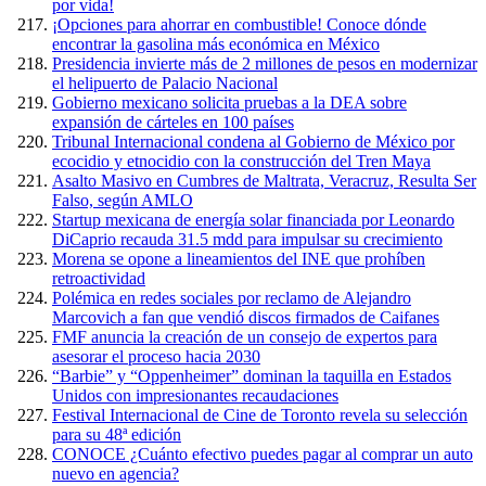
por vida!
¡Opciones para ahorrar en combustible! Conoce dónde
encontrar la gasolina más económica en México
Presidencia invierte más de 2 millones de pesos en modernizar
el helipuerto de Palacio Nacional
Gobierno mexicano solicita pruebas a la DEA sobre
expansión de cárteles en 100 países
Tribunal Internacional condena al Gobierno de México por
ecocidio y etnocidio con la construcción del Tren Maya
Asalto Masivo en Cumbres de Maltrata, Veracruz, Resulta Ser
Falso, según AMLO
Startup mexicana de energía solar financiada por Leonardo
DiCaprio recauda 31.5 mdd para impulsar su crecimiento
Morena se opone a lineamientos del INE que prohíben
retroactividad
Polémica en redes sociales por reclamo de Alejandro
Marcovich a fan que vendió discos firmados de Caifanes
FMF anuncia la creación de un consejo de expertos para
asesorar el proceso hacia 2030
“Barbie” y “Oppenheimer” dominan la taquilla en Estados
Unidos con impresionantes recaudaciones
Festival Internacional de Cine de Toronto revela su selección
para su 48ª edición
CONOCE ¿Cuánto efectivo puedes pagar al comprar un auto
nuevo en agencia?