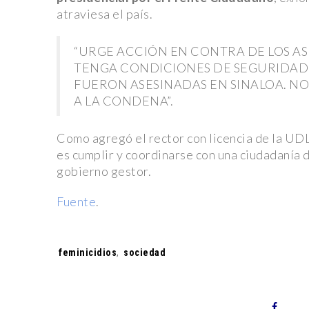
Seguridad y Reciclaje
atraviesa el país.
Profepa rescata elefanta en condiciones precarias 
“URGE ACCIÓN EN CONTRA DE LOS ASE
carretera
TENGA CONDICIONES DE SEGURIDAD I
Fallece Sasha Montenegro, ícono del “Cine de fichera
FUERON ASESINADAS EN SINALOA. NO
A LA CONDENA”.
del expresidente López Portillo
Deadpool 3: Hugh Jackman lanza un ‘dardo’ al estreno d
Como agregó el rector con licencia de la UDLA
Ryan Reynolds le responde
es cumplir y coordinarse con una ciudadanía d
¡Kansas City Chiefs se coronan como campeones de 
gobierno gestor.
una emocionante final!
Fuente
.
Espectacular estreno de ‘Dune: Parte Dos’ en el Au
Nacional: Timothée Chalamet, Zendaya y elenco deslu
Tags:
feminicidios
,
sociedad
alfombra roja.
Audi advierte a trabajadores: estabilidad laboral en ju
se decide el futuro de la huelga