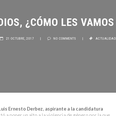
a: Rolling
DIOS, ¿CÓMO LES VAMOS 
ta Jaime
21 OCTUBRE, 2017
|
NO COMMENTS
|
ACTUALIDAD
Galaxia y
ata a dos
en” para
a Peluche:
Luis Ernesto Derbez, aspirante a la candidatura
antizan
rtó a poner un alto a la violencia de género por la que