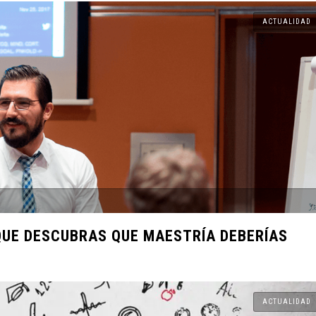
ACTUALIDAD
 un Duelo
o Puede Ser
acidad y
Busca de
el Próximo
QUE DESCUBRAS QUE MAESTRÍA DEBERÍAS
cadas de
ACTUALIDAD
rimen y la