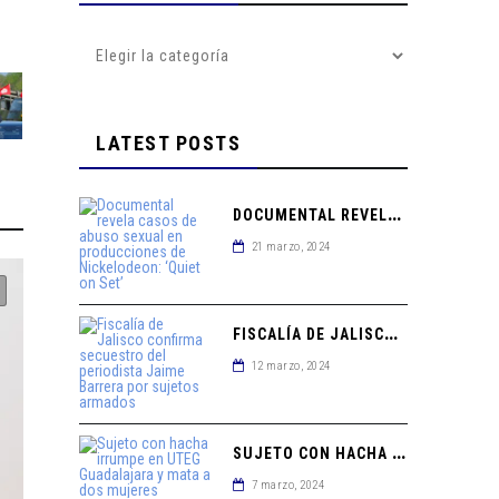
LATEST POSTS
D
OCUMENTAL REVELA CASOS DE ABUSO SEXUAL EN PRODUCCIONES DE NICKELODEON: ‘QUIET ON SET’
21 marzo, 2024
F
ISCALÍA DE JALISCO CONFIRMA SECUESTRO DEL PERIODISTA JAIME BARRERA POR SUJETOS ARMADOS
12 marzo, 2024
S
UJETO CON HACHA IRRUMPE EN UTEG GUADALAJARA Y MATA A DOS MUJERES
7 marzo, 2024