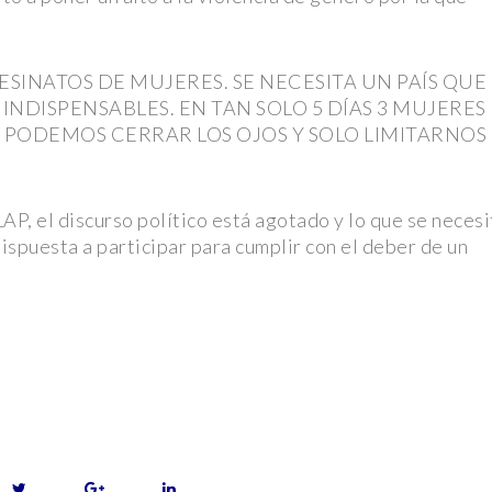
cercana a
SINATOS DE MUJERES. SE NECESITA UN PAÍS QUE
NDISPENSABLES. EN TAN SOLO 5 DÍAS 3 MUJERES
s” y viuda
 PODEMOS CERRAR LOS OJOS Y SOLO LIMITARNOS
el tráiler y
P, el discurso político está agotado y lo que se necesi
ispuesta a participar para cumplir con el deber de un
la NFL en
ditorio
mbran en la
ego mientras