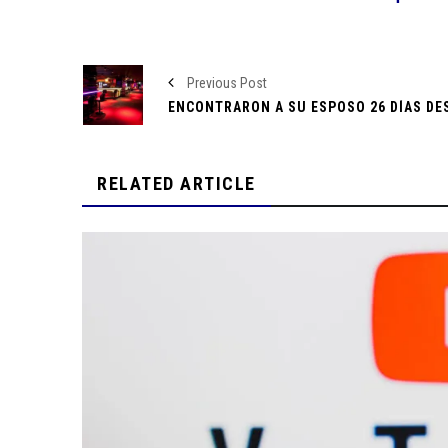
Resguardo y recuperación en el Zoológico Tamatán
lince y ocelote reciben atención integral
Fallece Pilo Chistes, el reconocido comediante no
Previous Post
Montemorelos
Retiro Masivo de Honda: 750 mil Vehículos con Defe
Sensor de Airbag
RELATED ARTICLE
Apple lanza Apple Vision Pro, su innovadora solución 
aumentada para profesionales
Nayib Bukele es reelegido como presidente de El Sa
medio de controversias
Diablos Rojos y Yankees de Nueva York Disputarán Do
en México
¿Cómo Está EE. UU. Combatiendo los Deepfakes? Le
Buscan Soluciones Después del Caso Taylor S