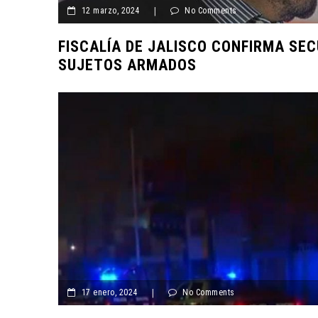
12 marzo, 2024
|
Poderoso Relato Cinematográfico
No Comments
La Universidad de las Américas Puebla presenta el 
FISCALÍA DE JALISCO CONFIRMA SE
Cancún 2024
SUJETOS ARMADOS
Lo destapó Samuel: Álvarez Máynez será el precandi
de MC a la Presidencia
Velocidad Desenfrenada: Wi-Fi 7 Oficialmente Anunci
CES 2024
Frente frío 25 y masa de aire polar afectarán a Mé
temperaturas extremadamente bajas y fenómenos in
La UDLAP da la bienvenida a sus nuevos estudiant
campus de vanguardia
¡Llega la Revolución! Las Apple Vision Pro se Estrenan
el 2 de Febrero
17 enero, 2024
|
No Comments
Adolescente de Estados Unidos Desafía los Límites de