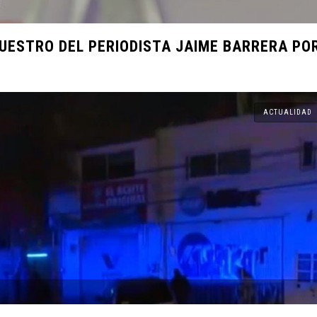
Día UDLAP
CUESTRO DEL PERIODISTA JAIME BARRERA PO
dato único
ACTUALIDAD
ado en el
xico con
vernales.
es en su
 en EE. UU.
l Tetris y