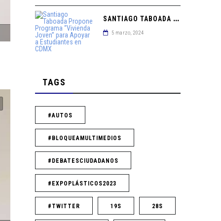
S
ANTIAGO TABOADA PROPONE PROGRAMA “VIVIENDA JOVEN” PARA APOYAR A ESTUDIANTES EN CDMX
5 marzo, 2024
TAGS
#AUTOS
#BLOQUEAMULTIMEDIOS
#DEBATESCIUDADANOS
#EXPOPLÁSTICOS2023
#TWITTER
19S
28S