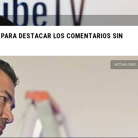
got Robbie y
nal en un
 PARA DESTACAR LOS COMENTARIOS SIN
! Descubre
va de Pago
ACTUALIDAD
jército y
 de los
n Reto
 Andes en un