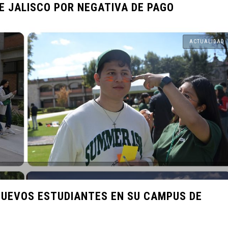
E JALISCO POR NEGATIVA DE PAGO
de Nuevo
ACTUALIDAD
buciones a
RAR A SUS
 2024
Maestría
N ALGUNOS
ente test
 NUEVOS ESTUDIANTES EN SU CAMPUS DE
ro del Agua