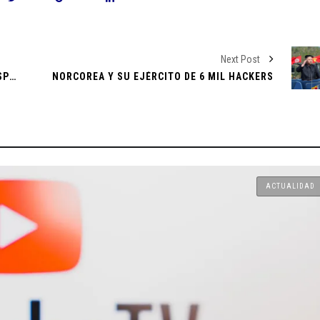
: Osezna,
rteño de
Next Post
ENCONTRARON A SU ESPOSO 26 DÍAS DESPUÉS DE SU DESAPARICIÓN EN UN CLUB NOCTURNO
NORCOREA Y SU EJÉRCITO DE 6 MIL HACKERS
cto en el
de realidad
ACTUALIDAD
lvador en
s Partidos
gisladores
wift