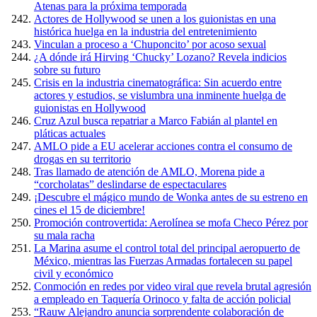
Atenas para la próxima temporada
Actores de Hollywood se unen a los guionistas en una
histórica huelga en la industria del entretenimiento
Vinculan a proceso a ‘Chuponcito’ por acoso sexual
¿A dónde irá Hirving ‘Chucky’ Lozano? Revela indicios
sobre su futuro
Crisis en la industria cinematográfica: Sin acuerdo entre
actores y estudios, se vislumbra una inminente huelga de
guionistas en Hollywood
Cruz Azul busca repatriar a Marco Fabián al plantel en
pláticas actuales
AMLO pide a EU acelerar acciones contra el consumo de
drogas en su territorio
Tras llamado de atención de AMLO, Morena pide a
“corcholatas” deslindarse de espectaculares
¡Descubre el mágico mundo de Wonka antes de su estreno en
cines el 15 de diciembre!
Promoción controvertida: Aerolínea se mofa Checo Pérez por
su mala racha
La Marina asume el control total del principal aeropuerto de
México, mientras las Fuerzas Armadas fortalecen su papel
civil y económico
Conmoción en redes por video viral que revela brutal agresión
a empleado en Taquería Orinoco y falta de acción policial
“Rauw Alejandro anuncia sorprendente colaboración de