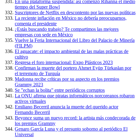
En una plataforma suspendida: así comenzó Rihanna el medio
tiempo del Super Bowl
Suscriptores de Netflix en descontento por las nuevas políticas
La reciente inflación en México no debería preocuparnos,
comenta el presidente
¿Estás buscando trabajo? Te compartimos las mejores
empresas con sede en México
Vuelve la Feria Internacional del Libro del Palacio de Minería
(FILPM)
El aguacate: el impacto ambiental de las malas prácticas de
cultivo
Regresa el foro internacional: Expo Plásticos 2023
Confirman la muerte del portero Ahmet Eyüp Türkaslan por
el terremoto de Turquía
Madonna recibe críticas por su aspecto en los premios
Grammy 2023
Se ”echan la bolita” entre periódicos corruptos
La ONU afirma que piratas informáticos norcoreanos robaron
activos virtuales
Emiliano Becerril anuncia la muerte del querido actor
Fernando Becerril
Beyonce suma un nuevo record: la artista más condecorada de
los premios Grammy
Genaro García Luna y el presunto soborno al periódico El
Universal