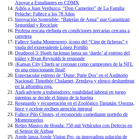
Apoyar a Estudiantes en CDMX
Adiós a Juan Verduzco, “Don Camerino” de La Familia
Peluche: Fallece a los 78 Años
Innovación Sostenible: “Baterías de Agua” que Garantizan
Seguridad y Reciclaje
Profepa rescata elefanta en condiciones precarias cercana a
carretera
Fallece Sasha Montenegro, ícono del “Cine de ficheras” y
viuda del expresidente López Portillo
Deadpool 3: Hugh Jackman lanza un ‘dardo’ al estreno del
tráiler y Ryan Reynolds le responde
¡Kansas City Chiefs se coronan como campeones de la NFL
en una emocionante final!
Espectacular estreno de ‘Dune: Parte Dos’ en el Auditorio
Nacional: Timothée Chalamet, Zendaya y elenco deslumbran
en la alfombra roja.
Audi advierte a trabajadores: estabilidad laboral en juego
mientras se decide el futuro de la huelga
Resguardo y recuperación en el Zoológico Tamatán: Osezna,
lince y ocelote reciben atención integral
Fallece Pilo Chistes, el reconocido comediante norteño de
Montemorelos
Retiro Masivo de Honda: 750 mil Vehículos con Defecto en
el Sensor de Airbag
Apple lanza Apple Vision Pro, su innovadora solución de