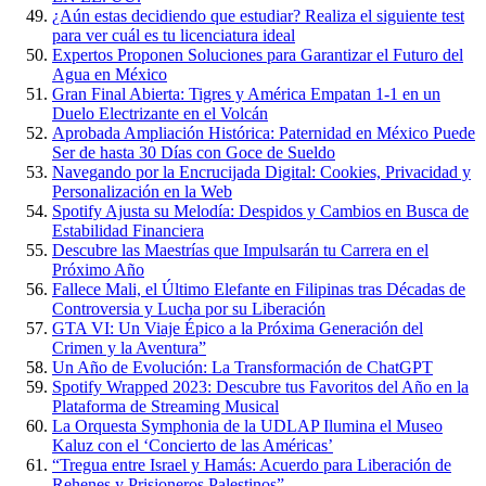
¿Aún estas decidiendo que estudiar? Realiza el siguiente test
para ver cuál es tu licenciatura ideal
Expertos Proponen Soluciones para Garantizar el Futuro del
Agua en México
Gran Final Abierta: Tigres y América Empatan 1-1 en un
Duelo Electrizante en el Volcán
Aprobada Ampliación Histórica: Paternidad en México Puede
Ser de hasta 30 Días con Goce de Sueldo
Navegando por la Encrucijada Digital: Cookies, Privacidad y
Personalización en la Web
Spotify Ajusta su Melodía: Despidos y Cambios en Busca de
Estabilidad Financiera
Descubre las Maestrías que Impulsarán tu Carrera en el
Próximo Año
Fallece Mali, el Último Elefante en Filipinas tras Décadas de
Controversia y Lucha por su Liberación
GTA VI: Un Viaje Épico a la Próxima Generación del
Crimen y la Aventura”
Un Año de Evolución: La Transformación de ChatGPT
Spotify Wrapped 2023: Descubre tus Favoritos del Año en la
Plataforma de Streaming Musical
La Orquesta Symphonia de la UDLAP Ilumina el Museo
Kaluz con el ‘Concierto de las Américas’
“Tregua entre Israel y Hamás: Acuerdo para Liberación de
Rehenes y Prisioneros Palestinos”