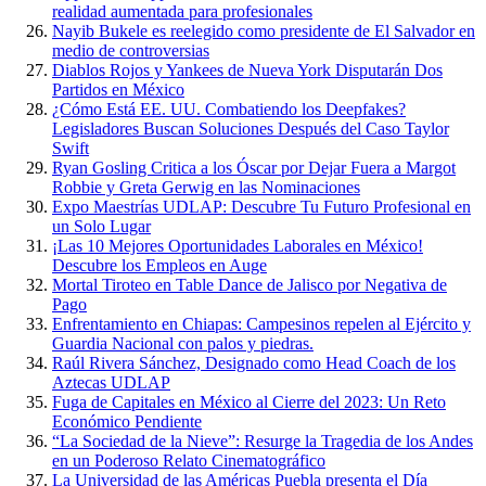
realidad aumentada para profesionales
Nayib Bukele es reelegido como presidente de El Salvador en
medio de controversias
Diablos Rojos y Yankees de Nueva York Disputarán Dos
Partidos en México
¿Cómo Está EE. UU. Combatiendo los Deepfakes?
Legisladores Buscan Soluciones Después del Caso Taylor
Swift
Ryan Gosling Critica a los Óscar por Dejar Fuera a Margot
Robbie y Greta Gerwig en las Nominaciones
Expo Maestrías UDLAP: Descubre Tu Futuro Profesional en
un Solo Lugar
¡Las 10 Mejores Oportunidades Laborales en México!
Descubre los Empleos en Auge
Mortal Tiroteo en Table Dance de Jalisco por Negativa de
Pago
Enfrentamiento en Chiapas: Campesinos repelen al Ejército y
Guardia Nacional con palos y piedras.
Raúl Rivera Sánchez, Designado como Head Coach de los
Aztecas UDLAP
Fuga de Capitales en México al Cierre del 2023: Un Reto
Económico Pendiente
“La Sociedad de la Nieve”: Resurge la Tragedia de los Andes
en un Poderoso Relato Cinematográfico
La Universidad de las Américas Puebla presenta el Día