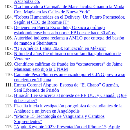
Azcapotzalco.
“La Innovadora Campaña de Marc Jacobs: Cuando la Moda
Crea Magia en las Calles de Nueva York”
“Robots Humanoides en el Delivery: Un Futuro Prometedor,
Según el CEO de Roomie IT”
Detienen en Puerto Escondido, Oaxaca a prófugo
estadounidense buscado por el FBI desde hace 30 años.
Autoridad indígena reclama a AMLO por entrega del bastón
de mando a Sheinbaum
“QS América Latina 2023: Educación en México”
Niño de 4 años fue ultimado por su familia: gobernador de
Veracruz
Científicos califican de fraude los “extraterrestres” de Jaime
Maussan; esto dijo la UNAM
Cantante Peso Pluma es amenazado por el CJNG previo a su
concierto en Tijuana
Emma Coronel Aispuro, Esposa de “El Chapo” Guzmán,
Será Liberada de Prisión
Huracán Lee se acerca al noreste de EE.UU. y Canadá: ¿Qué
debes saber?
Fiscalía inicia investigación por golpiza de estudiantes de la
Anáhuac a un joven en Angelópolis
“iPhone 15 Tecnología de Vanguardia y Cambios
Sorprendentes”
“Apple Keynote 2023: Presentación del iPhone 15, Apple