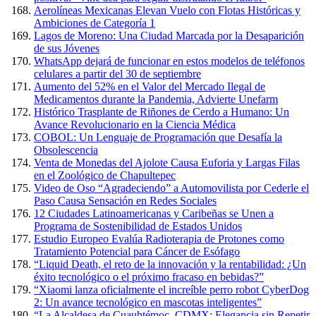
Aerolíneas Mexicanas Elevan Vuelo con Flotas Históricas y
Ambiciones de Categoría 1
Lagos de Moreno: Una Ciudad Marcada por la Desaparición
de sus Jóvenes
WhatsApp dejará de funcionar en estos modelos de teléfonos
celulares a partir del 30 de septiembre
Aumento del 52% en el Valor del Mercado Ilegal de
Medicamentos durante la Pandemia, Advierte Unefarm
Histórico Trasplante de Riñones de Cerdo a Humano: Un
Avance Revolucionario en la Ciencia Médica
COBOL: Un Lenguaje de Programación que Desafía la
Obsolescencia
Venta de Monedas del Ajolote Causa Euforia y Largas Filas
en el Zoológico de Chapultepec
Video de Oso “Agradeciendo” a Automovilista por Cederle el
Paso Causa Sensación en Redes Sociales
12 Ciudades Latinoamericanas y Caribeñas se Unen a
Programa de Sostenibilidad de Estados Unidos
Estudio Europeo Evalúa Radioterapia de Protones como
Tratamiento Potencial para Cáncer de Esófago
“Liquid Death, el reto de la innovación y la rentabilidad: ¿Un
éxito tecnológico o el próximo fracaso en bebidas?”
“Xiaomi lanza oficialmente el increíble perro robot CyberDog
2: Un avance tecnológico en mascotas inteligentes”
“La Alcaldesa de Cuauhtémoc, CDMX: Elegancia sin Repetir