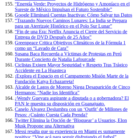
“Energía Verde: Proyectos de Hidrógeno y Amoníaco en el
Sureste de México Impulsan el Futuro Sostenible”
Google Eliminará Cuentas Inactivas: Cómo Salvar tus Datos
“Trazando Nuevos Caminos Lunares: La India se Prepara
para un Aterrizaje Histórico en el Polo Sur Lunar”
“Fin de una Era: Netflix Anuncia el Cierre del Servicio de
Entrega de DVD Después de 25 Años”
Greenpeace Critica Objetivos Climáticos de la Fórmula 1
como un “Lavado de Cara”
Susana Baca Recuerda a Víctimas de Protestas en Perú
Durante Concierto de Natalia Lafourcade
Ciclistas Exigen Mayor Seguridad y Respeto Tras Trágico
Accidente en La Huasteca
¡Explora el Espacio en el Campamento Misión Marte de la
Fundación Katya Echazarreta!
Alcalde de Lagos de Moreno Niega Desaparición de Cinco
Hermanos: “Nadie los Identifica”
¿Wendy Guevara aspirante a diputada o a gobernadora? El
PAN le muestra su disposición en Guanajuato.
Canelo Álvarez Deslumbra con un ‘Outfit’ de Millones de
Pesos: ¿Cuánto Cuesta Cada Prenda?
Twitter Elimina la Opción de ‘Bloquear’ a Usuarios, Elon
Musk Propone una Alternativa
Messi resalta que su experiencia en Miami es sumamente
positiva: “Vine acá para seguir disfrutando el futbol”