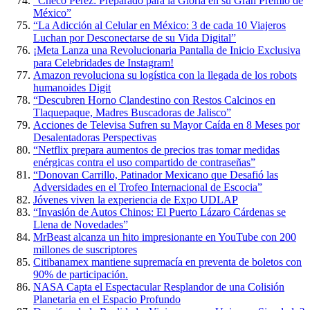
“Checo Pérez: Preparado para la Gloria en su Gran Premio de
México”
“La Adicción al Celular en México: 3 de cada 10 Viajeros
Luchan por Desconectarse de su Vida Digital”
¡Meta Lanza una Revolucionaria Pantalla de Inicio Exclusiva
para Celebridades de Instagram!
Amazon revoluciona su logística con la llegada de los robots
humanoides Digit
“Descubren Horno Clandestino con Restos Calcinos en
Tlaquepaque, Madres Buscadoras de Jalisco”
Acciones de Televisa Sufren su Mayor Caída en 8 Meses por
Desalentadoras Perspectivas
“Netflix prepara aumentos de precios tras tomar medidas
enérgicas contra el uso compartido de contraseñas”
“Donovan Carrillo, Patinador Mexicano que Desafió las
Adversidades en el Trofeo Internacional de Escocia”
Jóvenes viven la experiencia de Expo UDLAP
“Invasión de Autos Chinos: El Puerto Lázaro Cárdenas se
Llena de Novedades”
MrBeast alcanza un hito impresionante en YouTube con 200
millones de suscriptores
Citibanamex mantiene supremacía en preventa de boletos con
90% de participación.
NASA Capta el Espectacular Resplandor de una Colisión
Planetaria en el Espacio Profundo