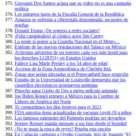
Giovanni Dos Santos aclara que su video no es una campaña
política
Los números bajos de la Fiscalía General de la República
Amazon se enfrenta a ciberestafa denominada: secuestro de
reseñas
Donald Trump ¿De regreso a redes sociales?
¡Feliz cumpleaños! al cómico actor Jim Carrey
La gente sí quiere a la Guardia Nacional en el Metro…
Entérate de las nuevas regulaciones del Tabaco en México
Activistas advierten de un entorno cada vez más hostil para
los derechos LGBTQ+ en Estados Unidos
Fallece Lisa Marie Presley a los 54 años de edad
Accesos de la Zona Arqueológica de Chichén Itzá.
Zonas que serían afectadas si el Popocatépetl hace erupción
Estudio de la Universidad de Louisville demuestra que los
cigarrillos electrónicos promueven arritmias
Pinocho gana Globo de Oro a mejor película animada
Joe Biden llegará primero a México para la Cumbre de
Líderes de América del Norte
Te compartimos los días festivos para el 2023
FDA autoriza dosis actualizadas de vacunas covid-19 a niños
Los famosos mármoles del Partenón podrían ser devueltos
Jeremy Renner manda mensaje a sus fans desde el hospital
¿No te gusta la rosca de reyes? Prueba esta opción
En Culiacán capturan a Ovidio Guzmán, hijo de Joaquín “El