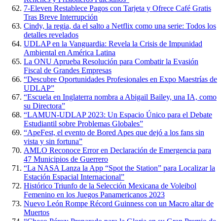
7-Eleven Restablece Pagos con Tarjeta y Ofrece Café Gratis
Tras Breve Interrupción
Cindy, la regia, da el salto a Netflix como una serie: Todos los
detalles revelados
UDLAP en la Vanguardia: Revela la Crisis de Impunidad
Ambiental en América Latina
La ONU Aprueba Resolución para Combatir la Evasión
Fiscal de Grandes Empresas
“Descubre Oportunidades Profesionales en Expo Maestrías de
UDLAP”
“Escuela en Inglaterra nombra a Abigail Bailey, una IA, como
su Directora”
“LAMUN-UDLAP 2023: Un Espacio Único para el Debate
Estudiantil sobre Problemas Globales”
“ApeFest, el evento de Bored Apes que dejó a los fans sin
vista y sin fortuna”
AMLO Reconoce Error en Declaración de Emergencia para
47 Municipios de Guerrero
“La NASA Lanza la App “Spot the Station” para Localizar la
Estación Espacial Internacional”
Histórico Triunfo de la Selección Mexicana de Voleibol
Femenino en los Juegos Panamericanos 2023
Nuevo León Rompe Récord Guinness con un Macro altar de
Muertos