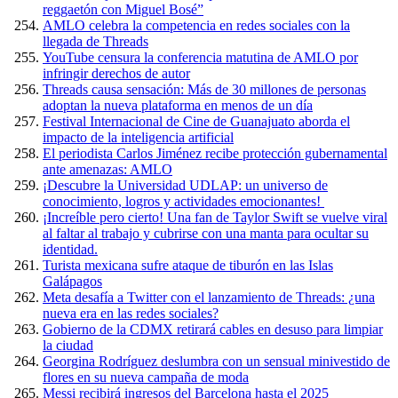
reggaetón con Miguel Bosé”
AMLO celebra la competencia en redes sociales con la
llegada de Threads
YouTube censura la conferencia matutina de AMLO por
infringir derechos de autor
Threads causa sensación: Más de 30 millones de personas
adoptan la nueva plataforma en menos de un día
Festival Internacional de Cine de Guanajuato aborda el
impacto de la inteligencia artificial
El periodista Carlos Jiménez recibe protección gubernamental
ante amenazas: AMLO
¡Descubre la Universidad UDLAP: un universo de
conocimiento, logros y actividades emocionantes!
¡Increíble pero cierto! Una fan de Taylor Swift se vuelve viral
al faltar al trabajo y cubrirse con una manta para ocultar su
identidad.
Turista mexicana sufre ataque de tiburón en las Islas
Galápagos
Meta desafía a Twitter con el lanzamiento de Threads: ¿una
nueva era en las redes sociales?
Gobierno de la CDMX retirará cables en desuso para limpiar
la ciudad
Georgina Rodríguez deslumbra con un sensual minivestido de
flores en su nueva campaña de moda
Messi recibirá ingresos del Barcelona hasta el 2025