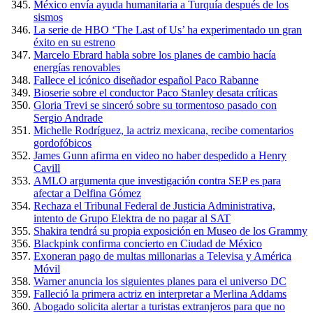
México envía ayuda humanitaria a Turquía después de los
sismos
La serie de HBO ‘The Last of Us’ ha experimentado un gran
éxito en su estreno
Marcelo Ebrard habla sobre los planes de cambio hacía
energías renovables
Fallece el icónico diseñador español Paco Rabanne
Bioserie sobre el conductor Paco Stanley desata críticas
Gloria Trevi se sinceró sobre su tormentoso pasado con
Sergio Andrade
Michelle Rodríguez, la actriz mexicana, recibe comentarios
gordofóbicos
James Gunn afirma en video no haber despedido a Henry
Cavill
AMLO argumenta que investigación contra SEP es para
afectar a Delfina Gómez
Rechaza el Tribunal Federal de Justicia Administrativa,
intento de Grupo Elektra de no pagar al SAT
Shakira tendrá su propia exposición en Museo de los Grammy
Blackpink confirma concierto en Ciudad de México
Exoneran pago de multas millonarias a Televisa y América
Móvil
Warner anuncia los siguientes planes para el universo DC
Falleció la primera actriz en interpretar a Merlina Addams
Abogado solicita alertar a turistas extranjeros para que no