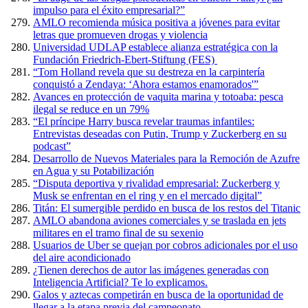
impulso para el éxito empresarial?”
AMLO recomienda música positiva a jóvenes para evitar
letras que promueven drogas y violencia
Universidad UDLAP establece alianza estratégica con la
Fundación Friedrich-Ebert-Stiftung (FES)
“Tom Holland revela que su destreza en la carpintería
conquistó a Zendaya: ‘Ahora estamos enamorados'”
Avances en protección de vaquita marina y totoaba: pesca
ilegal se reduce en un 79%
“El príncipe Harry busca revelar traumas infantiles:
Entrevistas deseadas con Putin, Trump y Zuckerberg en su
podcast”
Desarrollo de Nuevos Materiales para la Remoción de Azufre
en Agua y su Potabilización
“Disputa deportiva y rivalidad empresarial: Zuckerberg y
Musk se enfrentan en el ring y en el mercado digital”
Titán: El sumergible perdido en busca de los restos del Titanic
AMLO abandona aviones comerciales y se traslada en jets
militares en el tramo final de su sexenio
Usuarios de Uber se quejan por cobros adicionales por el uso
del aire acondicionado
¿Tienen derechos de autor las imágenes generadas con
Inteligencia Artificial? Te lo explicamos.
Galos y aztecas competirán en busca de la oportunidad de
llegar a la etapa previa del campeonato.