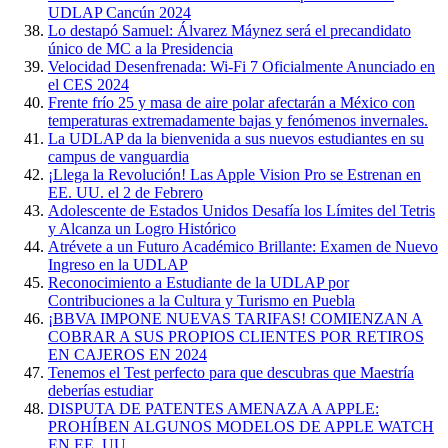
UDLAP Cancún 2024
Lo destapó Samuel: Álvarez Máynez será el precandidato
único de MC a la Presidencia
Velocidad Desenfrenada: Wi-Fi 7 Oficialmente Anunciado en
el CES 2024
Frente frío 25 y masa de aire polar afectarán a México con
temperaturas extremadamente bajas y fenómenos invernales.
La UDLAP da la bienvenida a sus nuevos estudiantes en su
campus de vanguardia
¡Llega la Revolución! Las Apple Vision Pro se Estrenan en
EE. UU. el 2 de Febrero
Adolescente de Estados Unidos Desafía los Límites del Tetris
y Alcanza un Logro Histórico
Atrévete a un Futuro Académico Brillante: Examen de Nuevo
Ingreso en la UDLAP
Reconocimiento a Estudiante de la UDLAP por
Contribuciones a la Cultura y Turismo en Puebla
¡BBVA IMPONE NUEVAS TARIFAS! COMIENZAN A
COBRAR A SUS PROPIOS CLIENTES POR RETIROS
EN CAJEROS EN 2024
Tenemos el Test perfecto para que descubras que Maestría
deberías estudiar
DISPUTA DE PATENTES AMENAZA A APPLE:
PROHÍBEN ALGUNOS MODELOS DE APPLE WATCH
EN EE. UU.