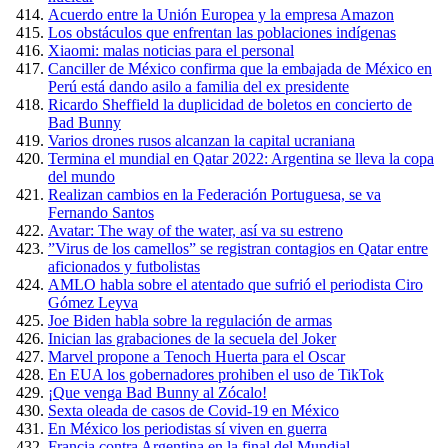
Acuerdo entre la Unión Europea y la empresa Amazon
Los obstáculos que enfrentan las poblaciones indígenas
Xiaomi: malas noticias para el personal
Canciller de México confirma que la embajada de México en
Perú está dando asilo a familia del ex presidente
Ricardo Sheffield la duplicidad de boletos en concierto de
Bad Bunny
Varios drones rusos alcanzan la capital ucraniana
Termina el mundial en Qatar 2022: Argentina se lleva la copa
del mundo
Realizan cambios en la Federación Portuguesa, se va
Fernando Santos
Avatar: The way of the water, así va su estreno
”Virus de los camellos” se registran contagios en Qatar entre
aficionados y futbolistas
AMLO habla sobre el atentado que sufrió el periodista Ciro
Gómez Leyva
Joe Biden habla sobre la regulación de armas
Inician las grabaciones de la secuela del Joker
Marvel propone a Tenoch Huerta para el Oscar
En EUA los gobernadores prohiben el uso de TikTok
¡Que venga Bad Bunny al Zócalo!
Sexta oleada de casos de Covid-19 en México
En México los periodistas sí viven en guerra
Francia contra Argentina en la final del Mundial