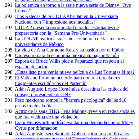
La polémica en torno a la serie nueva serie de Disney “Oye
Primos”
¡Los Aztecas de la UDLAP brillan en la Universiada
Nacional con 7 impresionantes medallas!
UDLAP presenta oportunidad para los estudiantes de
preparatoria con la “Semana Pre-Universitaria”
La UDLAP reafirma su estatus como una de las mejores
universidades de México
La vida de Ana Carmona Ruiz y su pasión por el Fútbol
Un respiro para la economía mexicana: baja inflación
Esposa de Bruce Willis pide a Paparazzi que respeten el
espacio del actor
¿Estas listo para ver la nueva película de Las Tortugas Ninja?
El Vaticano firmó un acuerdo para donar a Grecia tres
fragmentos escultóricos del Partenón
Adán Augusto López Hernández desestima las críticas del
consejero presidente del INE
Peso mexicano rompe la ”barrera psicológica” de los $18
pesos frente al dólar
Actriz de la saga THG, Jena Malone, revela en redes sociales
que fue victima de una violación
Liam Hemsworth podría levantar una demanda contra Miley
Cyrus por difamación
Adán Augusto, secretario de Gobernación, respondió a los