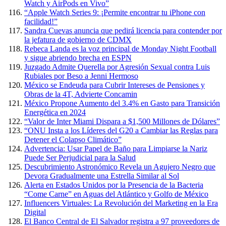
Watch y AirPods en Vivo”
“Apple Watch Series 9: ¡Permite encontrar tu iPhone con
facilidad!”
Sandra Cuevas anuncia que pedirá licencia para contender por
la jefatura de gobierno de CDMX
Rebeca Landa es la voz principal de Monday Night Football
y sigue abriendo brecha en ESPN
Juzgado Admite Querella por Agresión Sexual contra Luis
Rubiales por Beso a Jenni Hermoso
México se Endeuda para Cubrir Intereses de Pensiones y
Obras de la 4T, Advierte Concamin
México Propone Aumento del 3.4% en Gasto para Transición
Energética en 2024
“Valor de Inter Miami Dispara a $1,500 Millones de Dólares”
“ONU Insta a los Líderes del G20 a Cambiar las Reglas para
Detener el Colapso Climático”
Advertencia: Usar Papel de Baño para Limpiarse la Nariz
Puede Ser Perjudicial para la Salud
Descubrimiento Astronómico Revela un Agujero Negro que
Devora Gradualmente una Estrella Similar al Sol
Alerta en Estados Unidos por la Presencia de la Bacteria
“Come Carne” en Aguas del Atlántico y Golfo de México
Influencers Virtuales: La Revolución del Marketing en la Era
Digital
El Banco Central de El Salvador registra a 97 proveedores de