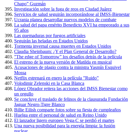
Chapo” Guzmán
Investigación sobre la fuga de reos en Ciudad Juárez
Servicios de salud seguirán incorporándose al IMSS-Bienestar
Ucrania planea desarrollar nuevos modelos de combate
La salud del papa emérito Benedicto XVI ha empeorado a sus
95 años
Las quemaduras por fuegos artificiales
Seguirán las heladas en Estados Unidos
Tormenta invernal causa muertes en Estados Unidos
Claudia Sheinbaum: ¿Y el Plan General de Desarrollo?
”The edge of Tomorrow” los desafíos detrás de la película
El estreno de la nueva versión de Matilda en musical
Acusaciones de plagio contra la ministra Yasmín Esquivel
Mossa
Netflix estrenará en enero la película ”Ruido”
Volodimir Zelenski en la Casa Blanca
López Obrador reitera las acciones del IMSS Bienestar como
un orgullo
Se concluye el traslado de felinos de la clausurada Fundación
Jaguar Negro-Tigre Blanco
Billie Eilish comparte fotos sobre su fiesta de cumpleaños
Huelga entre el personal de salud en Reino Unido
El lanzador ligero europeo Vega-C se perdió el martes
Una nueva posibilidad para la energía limpia: la fusión
nuclear