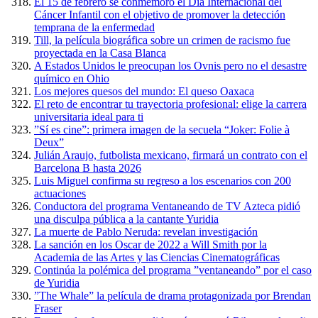
El 15 de febrero se conmemoró el Día Internacional del
Cáncer Infantil con el objetivo de promover la detección
temprana de la enfermedad
Till, la película biográfica sobre un crimen de racismo fue
proyectada en la Casa Blanca
A Estados Unidos le preocupan los Ovnis pero no el desastre
químico en Ohio
Los mejores quesos del mundo: El queso Oaxaca
El reto de encontrar tu trayectoria profesional: elige la carrera
universitaria ideal para ti
”Sí es cine”: primera imagen de la secuela “Joker: Folie à
Deux”
Julián Araujo, futbolista mexicano, firmará un contrato con el
Barcelona B hasta 2026
Luis Miguel confirma su regreso a los escenarios con 200
actuaciones
Conductora del programa Ventaneando de TV Azteca pidió
una disculpa pública a la cantante Yuridia
La muerte de Pablo Neruda: revelan investigación
La sanción en los Oscar de 2022 a Will Smith por la
Academia de las Artes y las Ciencias Cinematográficas
Continúa la polémica del programa ”ventaneando” por el caso
de Yuridia
”The Whale” la película de drama protagonizada por Brendan
Fraser