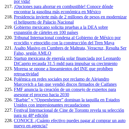
por vida!
¡Opciones para ahorrar en combustible! Conoce dónde
encontrar la gasolina más económica en México
Presidencia invierte más de 2 millones de pesos en modernizar
el helipuerto de Palacio Nacional
Gobierno mexicano solicita pruebas a la DEA sobre
expansión de cárteles en 100 países
Tribunal Internacional condena al Gobierno de México por
ecocidio y etnocidio con la construcción del Tren Maya
Asalto Masivo en Cumbres de Maltrata, Veracruz, Resulta Ser
Falso, según AMLO
Startup mexicana de energía solar financiada por Leonardo
DiCaprio recauda 31.5 mdd para impulsar su crecimiento
Morena se opone a lineamientos del INE que prohíben
retroactividad
Polémica en redes sociales por reclamo de Alejandro
Marcovich a fan que vendió discos firmados de Caifanes
FMF anuncia la creación de un consejo de expertos para
asesorar el proceso hacia 2030
“Barbie” y “Oppenheimer” dominan la taquilla en Estados
Unidos con impresionantes recaudaciones
Festival Internacional de Cine de Toronto revela su selección
para su 48ª edición
CONOCE ¿Cuánto efectivo puedes pagar al comprar un auto
nuevo en agencia?