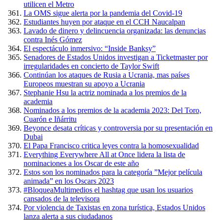
utilicen el Metro
La OMS sigue alerta por la pandemia del Covid-19
Estudiantes huyen por ataque en el CCH Naucalpan
Lavado de dinero y delincuencia organizada: las denuncias
contra Inés Gómez
El espectáculo inmersivo: “Inside Banksy”
Senadores de Estados Unidos investigan a Ticketmaster por
irregularidades en concierto de Taylor Swift
Continúan los ataques de Rusia a Ucrania, mas países
Europeos muestran su apoyo a Ucrania
Stephanie Hsu la actriz nominada a los premios de la
academia
Nominados a los premios de la academia 2023: Del Toro,
Cuarón e Iñárritu
Beyonce desata críticas y controversia por su presentación en
Dubai
El Papa Francisco critica leyes contra la homosexualidad
Everything Everywhere All at Once lidera la lista de
nominaciones a los Oscar de este año
Estos son los nominados para la categoría ”Mejor película
animada” en los Oscars 2023
#BloqueaMultimedios el hashtag que usan los usuarios
cansados de la televisora
Por violencia de Taxistas en zona turística, Estados Unidos
lanza alerta a sus ciudadanos