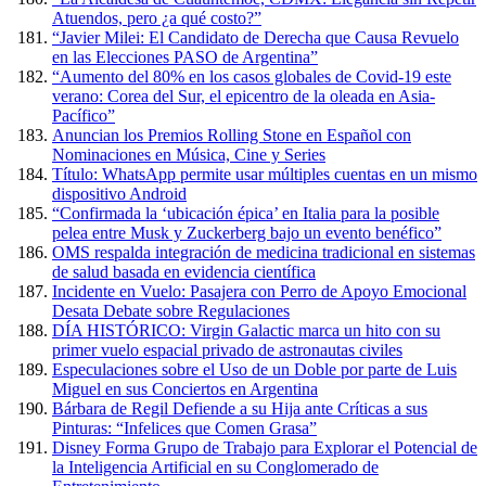
Atuendos, pero ¿a qué costo?”
“Javier Milei: El Candidato de Derecha que Causa Revuelo
en las Elecciones PASO de Argentina”
“Aumento del 80% en los casos globales de Covid-19 este
verano: Corea del Sur, el epicentro de la oleada en Asia-
Pacífico”
Anuncian los Premios Rolling Stone en Español con
Nominaciones en Música, Cine y Series
Título: WhatsApp permite usar múltiples cuentas en un mismo
dispositivo Android
“Confirmada la ‘ubicación épica’ en Italia para la posible
pelea entre Musk y Zuckerberg bajo un evento benéfico”
OMS respalda integración de medicina tradicional en sistemas
de salud basada en evidencia científica
Incidente en Vuelo: Pasajera con Perro de Apoyo Emocional
Desata Debate sobre Regulaciones
DÍA HISTÓRICO: Virgin Galactic marca un hito con su
primer vuelo espacial privado de astronautas civiles
Especulaciones sobre el Uso de un Doble por parte de Luis
Miguel en sus Conciertos en Argentina
Bárbara de Regil Defiende a su Hija ante Críticas a sus
Pinturas: “Infelices que Comen Grasa”
Disney Forma Grupo de Trabajo para Explorar el Potencial de
la Inteligencia Artificial en su Conglomerado de