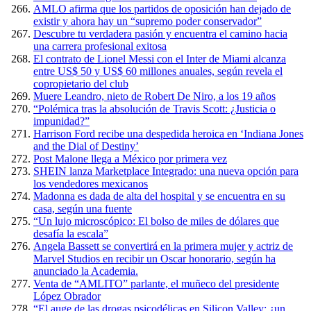
AMLO afirma que los partidos de oposición han dejado de
existir y ahora hay un “supremo poder conservador”
Descubre tu verdadera pasión y encuentra el camino hacia
una carrera profesional exitosa
El contrato de Lionel Messi con el Inter de Miami alcanza
entre US$ 50 y US$ 60 millones anuales, según revela el
copropietario del club
Muere Leandro, nieto de Robert De Niro, a los 19 años
“Polémica tras la absolución de Travis Scott: ¿Justicia o
impunidad?”
Harrison Ford recibe una despedida heroica en ‘Indiana Jones
and the Dial of Destiny’
Post Malone llega a México por primera vez
SHEIN lanza Marketplace Integrado: una nueva opción para
los vendedores mexicanos
Madonna es dada de alta del hospital y se encuentra en su
casa, según una fuente
“Un lujo microscópico: El bolso de miles de dólares que
desafía la escala”
Angela Bassett se convertirá en la primera mujer y actriz de
Marvel Studios en recibir un Oscar honorario, según ha
anunciado la Academia.
Venta de “AMLITO” parlante, el muñeco del presidente
López Obrador
“El auge de las drogas psicodélicas en Silicon Valley: ¿un