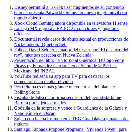
Disney permitirá a TikTok usar fragmentos de su contenido
Garena presenta Palworld Online: un nuevo juego móvil con
mundo abierto
Xbox Cloud Gaming ahora disponible en televisores Hisense
La Liga MX regresa a EA FC 27 con clubes y jugadores
oficiales
Documental revela casos de abuso sexual en producciones de
Nickelodeon: ‘Quiet on Set’
Fallece David Seidler, ganador del Oscar por “El discurso del
rey”, mientras pescaba en Nueva Zelanda
Presentación del libro “En torno al Guernica. Diálogo entre
Picasso y Fernández Carrión” en el Salón de la Plástica
Mexicana del INBAL
YouTube rediseña su app para TV para destacar los
comentarios sin ocultar el video
Peso Pluma es el más grande nuevo artista del planeta:
Rolling Stone
Fiscalía de Jalisco confirma secuestro del periodista Jaime
Barrera por sujetos armados
Godzilla da la sorpresa y vence a Guardianes de la Galaxia y
Napoleón en el Oscar
Sujeto con hacha irrumpe en UTEG Guadalajara y mata a dos
mujeres
Santiago Taboada Propone Programa “Vivienda Joven” para