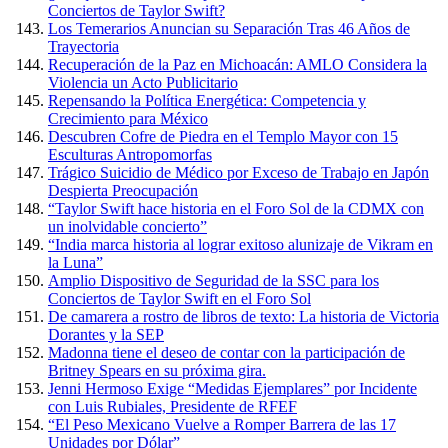
Conciertos de Taylor Swift?
Los Temerarios Anuncian su Separación Tras 46 Años de
Trayectoria
Recuperación de la Paz en Michoacán: AMLO Considera la
Violencia un Acto Publicitario
Repensando la Política Energética: Competencia y
Crecimiento para México
Descubren Cofre de Piedra en el Templo Mayor con 15
Esculturas Antropomorfas
Trágico Suicidio de Médico por Exceso de Trabajo en Japón
Despierta Preocupación
“Taylor Swift hace historia en el Foro Sol de la CDMX con
un inolvidable concierto”
“India marca historia al lograr exitoso alunizaje de Vikram en
la Luna”
Amplio Dispositivo de Seguridad de la SSC para los
Conciertos de Taylor Swift en el Foro Sol
De camarera a rostro de libros de texto: La historia de Victoria
Dorantes y la SEP
Madonna tiene el deseo de contar con la participación de
Britney Spears en su próxima gira.
Jenni Hermoso Exige “Medidas Ejemplares” por Incidente
con Luis Rubiales, Presidente de RFEF
“El Peso Mexicano Vuelve a Romper Barrera de las 17
Unidades por Dólar”