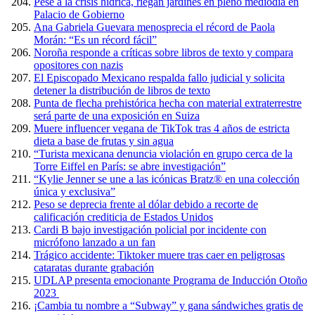
Pese a la crisis hídrica, riegan jardines en pleno mediodía en
Palacio de Gobierno
Ana Gabriela Guevara menosprecia el récord de Paola
Morán: “Es un récord fácil”
Noroña responde a críticas sobre libros de texto y compara
opositores con nazis
El Episcopado Mexicano respalda fallo judicial y solicita
detener la distribución de libros de texto
Punta de flecha prehistórica hecha con material extraterrestre
será parte de una exposición en Suiza
Muere influencer vegana de TikTok tras 4 años de estricta
dieta a base de frutas y sin agua
“Turista mexicana denuncia violación en grupo cerca de la
Torre Eiffel en París: se abre investigación”
“Kylie Jenner se une a las icónicas Bratz® en una colección
única y exclusiva”
Peso se deprecia frente al dólar debido a recorte de
calificación crediticia de Estados Unidos
Cardi B bajo investigación policial por incidente con
micrófono lanzado a un fan
Trágico accidente: Tiktoker muere tras caer en peligrosas
cataratas durante grabación
UDLAP presenta emocionante Programa de Inducción Otoño
2023
¡Cambia tu nombre a “Subway” y gana sándwiches gratis de