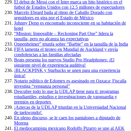
El debut de Messi con el Inter marca un hito histórico en el
futbol de Estados Unidos con 12.5 millones de espectadores
Marcelo Ebrard baila al ritmo de Caballo Dorado con
seguidores en gira por el Estado de México
Johnny Depp es encontrado inconsciente en su habitación de
hotel
“Mission: Impossible – Reckoning Part One” lidera la
taquilla, pero no alcanza las expectativas
Oppenheimer” triunfa sobre “Barbie” en la taquilla de la India
FIFA lamenta el tiroteo en Mundial de Auckland y envía
condolencias a las familias afectadas
Beats presenta los nuevos Studio Pro Headphones: ¡El
siguiente nivel de experiencia auditiva!
¡BLACKPINK y Starbucks se unen para una experiencia
única!
Notario público de Edomex es asesinado en Oaxaca; Fiscalía
investiga “venganza personal”
Descubre todo lo que la UDLAP tiene para ti: programas
estudiantiles, estudios e investigaciones de vanguardia y
premios en deportes
¡Aztecas de la UDLAP triunfan en la Universiadad Nacional
de taekwondo!
En pleno discurso, se le caen los pantalones a diputado de
Morena
El mediocampista mexicano Rodolfo Pizarro se une al AEK