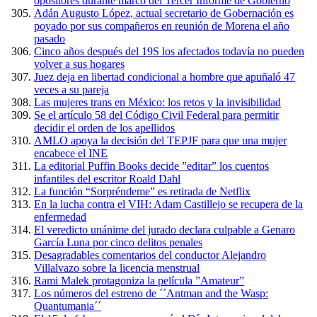
opositores durante marco del Tercer Informe de Gobierno
Adán Augusto López, actual secretario de Gobernación es
poyado por sus compañeros en reunión de Morena el año
pasado
Cinco años después del 19S los afectados todavía no pueden
volver a sus hogares
Juez deja en libertad condicional a hombre que apuñaló 47
veces a su pareja
Las mujeres trans en México: los retos y la invisibilidad
Se el artículo 58 del Código Civil Federal para permitir
decidir el orden de los apellidos
AMLO apoya la decisión del TEPJF para que una mujer
encabece el INE
La editorial Puffin Books decide ”editar” los cuentos
infantiles del escritor Roald Dahl
La función “Sorpréndeme” es retirada de Netflix
En la lucha contra el VIH: Adam Castillejo se recupera de la
enfermedad
El veredicto unánime del jurado declara culpable a Genaro
García Luna por cinco delitos penales
Desagradables comentarios del conductor Alejandro
Villalvazo sobre la licencia menstrual
Rami Malek protagoniza la película ”Amateur”
Los números del estreno de ´´Antman and the Wasp:
Quantumania´´