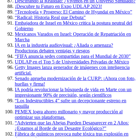
Descifrando la Realidad: ¿Vivimos en un Universo Simulado?
¡Descubre tu Futuro en Expo UDLAP 2023!
“Tecnología y Progreso: El Camino de Hyundai en México”
“Radical: Historia Real que Debuta”
Embajadora de Israel en México critica la postura neutral del
Gobierno
Mexicanos Varados en Israel: Operación de Repatriación en
Marcha
IA en la industria audiovisual: ¿Aliada o amenaza?
Productoras debaten ventajas y riesgos
“FIFA anuncia sedes compartidas para el Mundial de 2030”
UDLAP en el Top 5 de Universidades Privadas de México
Getty Images lanza generador de imágenes con inteligencia
artificial.
Senado aprueba modernización de la CURP: ¡Ahora con foto,
huellas y firma!
IA podría revolucionar la búsqueda de vida en Marte con un
impresionante 90% de precisión, según científicos
“Los Indestructibles 4” sufre un decepcionante estreno en
taquilla
PEMEX logra ahorro millonario y mayor producción al
optimizar sus plataformas.
“Advierten que las Abejas Pueden Desaparecer en 2 Años:
¿Estamos al Borde de un Desastre Ecológico?”
Fábrica de químicos provoca nube tóxica tras explosión en