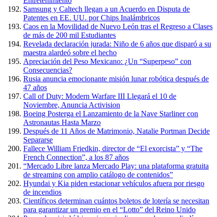
Entretenimiento
Samsung y Caltech llegan a un Acuerdo en Disputa de
Patentes en EE. UU. por Chips Inalámbricos
Caos en la Movilidad de Nuevo León tras el Regreso a Clases
de más de 200 mil Estudiantes
Revelada declaración jurada: Niño de 6 años que disparó a su
maestra alardeó sobre el hecho
Apreciación del Peso Mexicano: ¿Un “Superpeso” con
Consecuencias?
Rusia anuncia emocionante misión lunar robótica después de
47 años
Call of Duty: Modern Warfare III Llegará el 10 de
Noviembre, Anuncia Activision
Boeing Posterga el Lanzamiento de la Nave Starliner con
Astronautas Hasta Marzo
Después de 11 Años de Matrimonio, Natalie Portman Decide
Separarse
Fallece William Friedkin, director de “El exorcista” y “The
French Connection”, a los 87 años
“Mercado Libre lanza Mercado Play: una plataforma gratuita
de streaming con amplio catálogo de contenidos”
Hyundai y Kia piden estacionar vehículos afuera por riesgo
de incendios
Científicos determinan cuántos boletos de lotería se necesitan
para garantizar un premio en el “Lotto” del Reino Unido