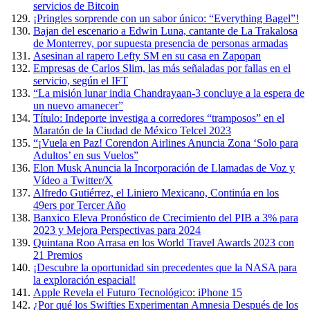
servicios de Bitcoin
¡Pringles sorprende con un sabor único: “Everything Bagel”!
Bajan del escenario a Edwin Luna, cantante de La Trakalosa
de Monterrey, por supuesta presencia de personas armadas
Asesinan al rapero Lefty SM en su casa en Zapopan
Empresas de Carlos Slim, las más señaladas por fallas en el
servicio, según el IFT
“La misión lunar india Chandrayaan-3 concluye a la espera de
un nuevo amanecer”
Título: Indeporte investiga a corredores “tramposos” en el
Maratón de la Ciudad de México Telcel 2023
“¡Vuela en Paz! Corendon Airlines Anuncia Zona ‘Solo para
Adultos’ en sus Vuelos”
Elon Musk Anuncia la Incorporación de Llamadas de Voz y
Vídeo a Twitter/X
Alfredo Gutiérrez, el Liniero Mexicano, Continúa en los
49ers por Tercer Año
Banxico Eleva Pronóstico de Crecimiento del PIB a 3% para
2023 y Mejora Perspectivas para 2024
Quintana Roo Arrasa en los World Travel Awards 2023 con
21 Premios
¡Descubre la oportunidad sin precedentes que la NASA para
la exploración espacial!
Apple Revela el Futuro Tecnológico: iPhone 15
¿Por qué los Swifties Experimentan Amnesia Después de los