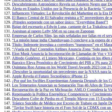
Descubrimiento Astronómico Revela un Agujero Negro que Devo
Alerta en Estados Unidos por la Presencia de la Bacteria “Co
Influencers Virtuales: La Revolución del Marketing en la Era Di
El Banco Central de El Salvador registra a 97 proveedores de s
¡Pringles sorprende con un sabor único: “Everything Bagel”!
Bajan del escenario a Edwin Luna, cantante de La Trakalosa de
Asesinan al rapero Lefty SM en su casa en Zapopan
Empresas de Carlos Slim, las más señaladas por fallas en el ser
“La misión lunar india Chandrayaan-3 concluye a la espera de
Título: Indeporte investiga a corredores “tramposos” en el Ma
“¡Vuela en Paz! Corendon Airlines Anuncia Zona ‘Solo para Ad
Elon Musk Anuncia la Incorporación de Llamadas de Voz y Ví
Alfredo Gutiérrez, el Liniero Mexicano, Continúa en los 49ers
Banxico Eleva Pronóstico de Crecimiento del PIB a 3% para 2
Quintana Roo Arrasa en los World Travel Awards 2023 con 21
¡Descubre la oportunidad sin precedentes que la NASA para la 
Apple Revela el Futuro Tecnológico: iPhone 15
¿Por qué los Swifties Experimentan Amnesia Después de los Co
Los Temerarios Anuncian su Separación Tras 46 Años de Traye
Recuperación de la Paz en Michoacán: AMLO Considera la Viol
Repensando la Política Energética: Competencia y Crecimient
Descubren Cofre de Piedra en el Templo Mayor con 15 Escult
Trágico Suicidio de Médico por Exceso de Trabajo en Japón D
“Taylor Swift hace historia en el Foro Sol de la CDMX con un 