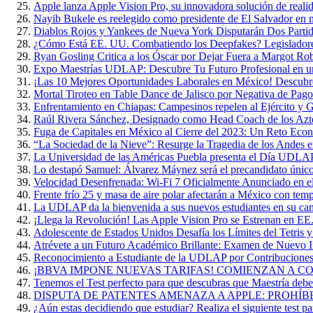
Apple lanza Apple Vision Pro, su innovadora solución de reali
Nayib Bukele es reelegido como presidente de El Salvador en 
Diablos Rojos y Yankees de Nueva York Disputarán Dos Parti
¿Cómo Está EE. UU. Combatiendo los Deepfakes? Legisladore
Ryan Gosling Critica a los Óscar por Dejar Fuera a Margot Ro
Expo Maestrías UDLAP: Descubre Tu Futuro Profesional en u
¡Las 10 Mejores Oportunidades Laborales en México! Descubr
Mortal Tiroteo en Table Dance de Jalisco por Negativa de Pago
Enfrentamiento en Chiapas: Campesinos repelen al Ejército y G
Raúl Rivera Sánchez, Designado como Head Coach de los A
Fuga de Capitales en México al Cierre del 2023: Un Reto Eco
“La Sociedad de la Nieve”: Resurge la Tragedia de los Andes 
La Universidad de las Américas Puebla presenta el Día UDL
Lo destapó Samuel: Álvarez Máynez será el precandidato único
Velocidad Desenfrenada: Wi-Fi 7 Oficialmente Anunciado en 
Frente frío 25 y masa de aire polar afectarán a México con te
La UDLAP da la bienvenida a sus nuevos estudiantes en su ca
¡Llega la Revolución! Las Apple Vision Pro se Estrenan en EE
Adolescente de Estados Unidos Desafía los Límites del Tetris 
Atrévete a un Futuro Académico Brillante: Examen de Nuevo
Reconocimiento a Estudiante de la UDLAP por Contribuciones 
¡BBVA IMPONE NUEVAS TARIFAS! COMIENZAN A COB
Tenemos el Test perfecto para que descubras que Maestría deber
DISPUTA DE PATENTES AMENAZA A APPLE: PROHÍB
¿Aún estas decidiendo que estudiar? Realiza el siguiente test par