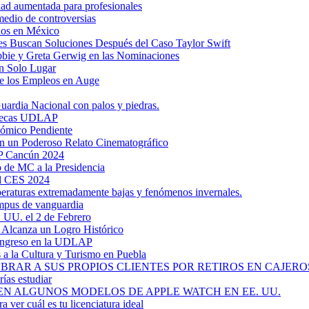
dad aumentada para profesionales
medio de controversias
dos en México
s Buscan Soluciones Después del Caso Taylor Swift
bbie y Greta Gerwig en las Nominaciones
n Solo Lugar
e los Empleos en Auge
uardia Nacional con palos y piedras.
ztecas UDLAP
nómico Pendiente
en un Poderoso Relato Cinematográfico
AP Cancún 2024
 de MC a la Presidencia
el CES 2024
mperaturas extremadamente bajas y fenómenos invernales.
mpus de vanguardia
. UU. el 2 de Febrero
y Alcanza un Logro Histórico
 Ingreso en la UDLAP
a la Cultura y Turismo en Puebla
RAR A SUS PROPIOS CLIENTES POR RETIROS EN CAJEROS
ías estudiar
EN ALGUNOS MODELOS DE APPLE WATCH EN EE. UU.
a ver cuál es tu licenciatura ideal