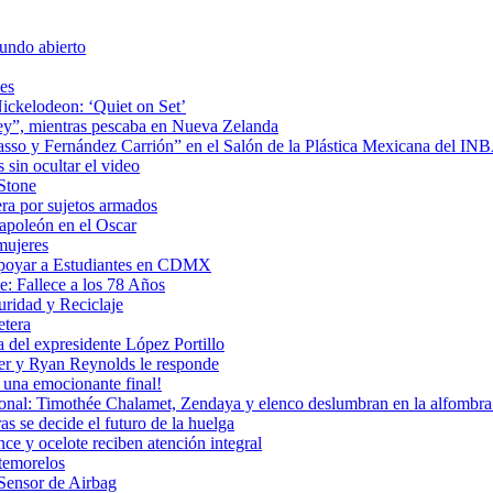
undo abierto
es
ickelodeon: ‘Quiet on Set’
 rey”, mientras pescaba en Nueva Zelanda
icasso y Fernández Carrión” en el Salón de la Plástica Mexicana del I
sin ocultar el video
 Stone
era por sujetos armados
Napoleón en el Oscar
mujeres
Apoyar a Estudiantes en CDMX
: Fallece a los 78 Años
uridad y Reciclaje
etera
 del expresidente López Portillo
ler y Ryan Reynolds le responde
una emocionante final!
ional: Timothée Chalamet, Zendaya y elenco deslumbran en la alfombra 
as se decide el futuro de la huelga
e y ocelote reciben atención integral
temorelos
Sensor de Airbag