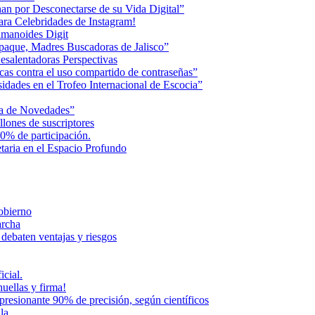
an por Desconectarse de su Vida Digital”
ara Celebridades de Instagram!
humanoides Digit
paque, Madres Buscadoras de Jalisco”
esalentadoras Perspectivas
cas contra el uso compartido de contraseñas”
dades en el Trofeo Internacional de Escocia”
na de Novedades”
lones de suscriptores
0% de participación.
aria en el Espacio Profundo
Gobierno
archa
 debaten ventajas y riesgos
icial.
uellas y firma!
presionante 90% de precisión, según científicos
la