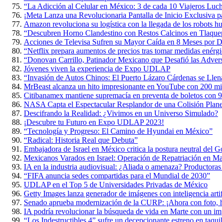
“La Adicción al Celular en México: 3 de cada 10 Viajeros Luch
¡Meta Lanza una Revolucionaria Pantalla de Inicio Exclusiva p
Amazon revoluciona su logística con la llegada de los robots 
“Descubren Horno Clandestino con Restos Calcinos en Tlaque
Acciones de Televisa Sufren su Mayor Caída en 8 Meses por D
“Netflix prepara aumentos de precios tras tomar medidas enérgi
“Donovan Carrillo, Patinador Mexicano que Desafió las Adversi
Jóvenes viven la experiencia de Expo UDLAP
“Invasión de Autos Chinos: El Puerto Lázaro Cárdenas se Lle
MrBeast alcanza un hito impresionante en YouTube con 200 mil
Citibanamex mantiene supremacía en preventa de boletos con 9
NASA Capta el Espectacular Resplandor de una Colisión Planet
Descifrando la Realidad: ¿Vivimos en un Universo Simulado?
¡Descubre tu Futuro en Expo UDLAP 2023!
“Tecnología y Progreso: El Camino de Hyundai en México”
“Radical: Historia Real que Debuta”
Embajadora de Israel en México critica la postura neutral del 
Mexicanos Varados en Israel: Operación de Repatriación en M
IA en la industria audiovisual: ¿Aliada o amenaza? Productoras
“FIFA anuncia sedes compartidas para el Mundial de 2030”
UDLAP en el Top 5 de Universidades Privadas de México
Getty Images lanza generador de imágenes con inteligencia artif
Senado aprueba modernización de la CURP: ¡Ahora con foto, h
IA podría revolucionar la búsqueda de vida en Marte con un im
“Los Indestructibles 4” sufre un decepcionante estreno en taquil