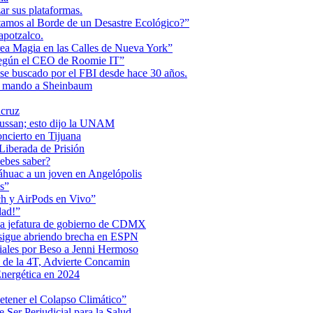
r sus plataformas.
tamos al Borde de un Desastre Ecológico?”
apotzalco.
a Magia en las Calles de Nueva York”
Según el CEO de Roomie IT”
se buscado por el FBI desde hace 30 años.
de mando a Sheinbaum
acruz
Maussan; esto dijo la UNAM
ncierto en Tijuana
iberada de Prisión
ebes saber?
Anáhuac a un joven en Angelópolis
s”
ch y AirPods en Vivo”
dad!”
 la jefatura de gobierno de CDMX
 sigue abriendo brecha en ESPN
iales por Beso a Jenni Hermoso
 de la 4T, Advierte Concamin
nergética en 2024
etener el Colapso Climático”
 Ser Perjudicial para la Salud