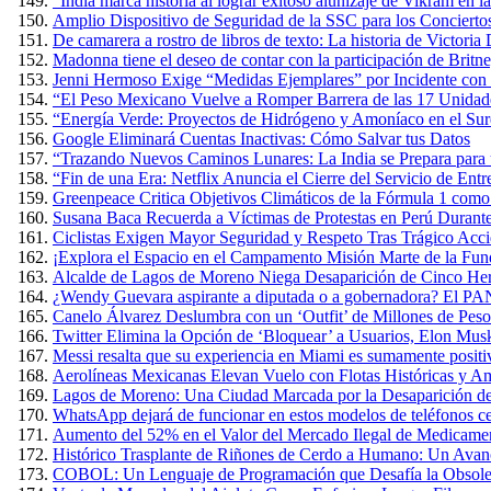
“India marca historia al lograr exitoso alunizaje de Vikram en 
Amplio Dispositivo de Seguridad de la SSC para los Conciertos
De camarera a rostro de libros de texto: La historia de Victoria
Madonna tiene el deseo de contar con la participación de Britn
Jenni Hermoso Exige “Medidas Ejemplares” por Incidente con 
“El Peso Mexicano Vuelve a Romper Barrera de las 17 Unidad
“Energía Verde: Proyectos de Hidrógeno y Amoníaco en el Sure
Google Eliminará Cuentas Inactivas: Cómo Salvar tus Datos
“Trazando Nuevos Caminos Lunares: La India se Prepara para u
“Fin de una Era: Netflix Anuncia el Cierre del Servicio de E
Greenpeace Critica Objetivos Climáticos de la Fórmula 1 com
Susana Baca Recuerda a Víctimas de Protestas en Perú Durante
Ciclistas Exigen Mayor Seguridad y Respeto Tras Trágico Acc
¡Explora el Espacio en el Campamento Misión Marte de la Fun
Alcalde de Lagos de Moreno Niega Desaparición de Cinco Herm
¿Wendy Guevara aspirante a diputada o a gobernadora? El PAN
Canelo Álvarez Deslumbra con un ‘Outfit’ de Millones de Pes
Twitter Elimina la Opción de ‘Bloquear’ a Usuarios, Elon Mus
Messi resalta que su experiencia en Miami es sumamente positiva
Aerolíneas Mexicanas Elevan Vuelo con Flotas Históricas y Am
Lagos de Moreno: Una Ciudad Marcada por la Desaparición de
WhatsApp dejará de funcionar en estos modelos de teléfonos cel
Aumento del 52% en el Valor del Mercado Ilegal de Medicame
Histórico Trasplante de Riñones de Cerdo a Humano: Un Avan
COBOL: Un Lenguaje de Programación que Desafía la Obsole