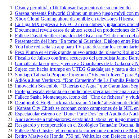
Disney permitirá a TikTok usar fragmentos de su contenido
Garena presenta Palworld Online: un nuevo juego móvil con m
Xbox Cloud Gaming ahora disponible en televisores Hisense
La Liga MX regresa a EA FC 27 con clubes y jugadores oficial
Documental revela casos de abuso sexual en producciones de N
Fallece David Seidler, ganador del Oscar por “El discurso del
Presentación del libro “En torno al Guernica. Diálogo entre P
YouTube rediseña su app para TV para destacar los comentarios 
Peso Pluma es el más grande nuevo artista del planeta: Rolling
Fiscalía de Jalisco confirma secuestro del periodista Jaime Barr
Godzilla da la sorpresa y vence a Guardianes de la Galaxia y 
Sujeto con hacha irrumpe en UTEG Guadalajara y mata a dos 
Santiago Taboada Propone Programa “Vivienda Joven” para 
Adiós a Juan Verduzco, “Don Camerino” de La Familia Peluche
Innovación Sostenible: “Baterías de Agua” que Garantizan Seg
Profepa rescata elefanta en condiciones precarias cercana a carr
Fallece Sasha Montenegro, ícono del “Cine de ficheras” y viuda
Deadpool 3: Hugh Jackman lanza un ‘dardo’ al estreno del trái
¡Kansas City Chiefs se coronan como campeones de la NFL en 
Espectacular estreno de ‘Dune: Parte Dos’ en el Auditorio Nac
Audi advierte a trabajadores: estabilidad laboral en juego mientr
Resguardo y recuperación en el Zoológico Tamatán: Osezna, linc
Fallece Pilo Chistes, el reconocido comediante norteño de Mon
Retiro Masivo de Honda: 750 mil Vehículos con Defecto en el 