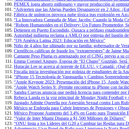
PEMEX logra ahorro millonario y mayor producción al optimiza
“Advierten que las Abejas Pueden Desaparecer en 2 Años: ¿Es
Fábrica de químicos provoca nube tóxica tras explosión en Azc
“La Innovadora Campaña de Marc Jacobs: Cuando la Moda Cre
“Robots Humanoides en el Delivery: Un Futuro Prometedor, 
Detienen en Puerto Escondido, Oaxaca a prófugo estadouniden
Autoridad indígena reclama a AMLO por entrega del bastón 
“QS América Latina 2023: Educación en México”
Niño de 4 años fue ultimado por su familia: gobernador de Ver
Científicos califican de fraude los “extraterrestres” de Jaime 
Cantante Peso Pluma es amenazado por el CJNG previo a su co
Emma Coronel Aispuro, Esposa de “El Chapo” Guzmán, Será L
Huracán Lee se acerca al noreste de EE.UU. y Canadá: ¿Qué d
Fiscalía inicia investigación por golpiza de estudiantes de la 
“iPhone 15 Tecnología de Vanguardia y Cambios Sorprendente
“Apple Keynote 2023: Presentación del iPhone 15, Apple Wat
“Apple Watch Series 9: ¡Permite encontrar tu iPhone con facili
Sandra Cuevas anuncia que pedirá licencia para contender por
Rebeca Landa es la voz principal de Monday Night Football y
Juzgado Admite Querella por Agresión Sexual contra Luis Rub
México se Endeuda para Cubrir Intereses de Pensiones y Obras
México Propone Aumento del 3.4% en Gasto para Transición E
“Valor de Inter Miami Dispara a $1,500 Millones de Dólares”
“ONU Insta a los Líderes del G20 a Cambiar las Reglas para D
Advertencia: Usar Papel de Baño para Limpiarse la Nariz Puede