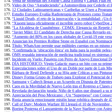
Venta de Monedas del Ajolote Causa Euforia y Largas Filas en
Video de Oso “Agradeciendo” a Automovilista por Cederle el 
12 Ciudades Latinoamericanas y Caribeñas se Unen a Programa
Estudio Europeo Evalúa Radioterapia de Protones como Tratam
“Liquid Death, el reto de la innovación y la rentabilidad: ¿Un 
“Xiaomi lanza oficialmente el increíble perro robot CyberDog 
“La Alcaldesa de Cuauhtémoc, CDMX: Elegancia sin Repetir A
“Javier Milei: El Candidato de Derecha que Causa Revuelo en
“Aumento del 80% en los casos globales de Covid-19 este verano
Anuncian los Premios Rolling Stone en Español con Nominacio
Título: WhatsApp permite usar múltiples cuentas en un mismo 
“Confirmada la ‘ubicación épica’ en Italia para la posible pel
OMS respalda integración de medicina tradicional en sistemas d
Incidente en Vuelo: Pasajera con Perro de Apoyo Emocional D
DÍA HISTÓRICO: Virgin Galactic marca un hito con su primer v
Especulaciones sobre el Uso de un Doble por parte de Luis Mig
Bárbara de Regil Defiende a su Hija ante Críticas a sus Pintur
Disney Forma Grupo de Trabajo para Explorar el Potencial de l
Samsung y Caltech llegan a un Acuerdo en Disputa de Patente
Caos en la Movilidad de Nuevo León tras el Regreso a Clases 
Revelada declaración jurada: Niño de 6 años que disparó a su m
Apreciación del Peso Mexicano: ¿Un “Superpeso” con Consec
Rusia anuncia emocionante misión lunar robótica después de 4
Call of Duty: Modern Warfare III Llegará el 10 de Noviembre,
Boeing Posterga el Lanzamiento de la Nave Starliner con Astr