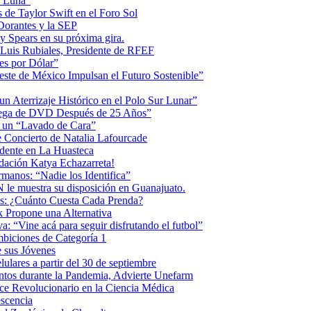
la Luna”
 de Taylor Swift en el Foro Sol
 Dorantes y la SEP
ey Spears en su próxima gira.
Luis Rubiales, Presidente de RFEF
es por Dólar”
ste de México Impulsan el Futuro Sostenible”
n Aterrizaje Histórico en el Polo Sur Lunar”
ntrega de DVD Después de 25 Años”
o un “Lavado de Cara”
 Concierto de Natalia Lafourcade
idente en La Huasteca
dación Katya Echazarreta!
anos: “Nadie los Identifica”
 le muestra su disposición en Guanajuato.
os: ¿Cuánto Cuesta Cada Prenda?
k Propone una Alternativa
: “Vine acá para seguir disfrutando el futbol”
biciones de Categoría 1
 sus Jóvenes
ulares a partir del 30 de septiembre
ntos durante la Pandemia, Advierte Unefarm
ce Revolucionario en la Ciencia Médica
scencia