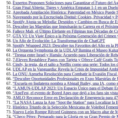
Expertos Proponen Soluciones para Garantizar el Futuro del 
Gran Final Abierta: Tigres y América Empatan 1-1 en un Duelo 
Aprobada Ampliación Histórica: Paternidad en México Puede S
Navegando por la Encrucijada Digital: Cookies, Privacidad y P
Spotify Ajusta su Melodía: Despidos y Cambios en Busca de Es
Descubre las Maestrías que Impulsarán tu Carrera en el Próxi
Fallece Mali, el Último Elefante en Filipinas tras Décadas de 
GTA VI: Un Viaje Épico a la Próxima Generación del Crimen y
Un Año de Evolución: La Transformación de ChatGPT
Spotify Wrapped 2023: Descubre tus Favoritos del Año en la P
La Orquesta Symphonia de la UDLAP Ilumina el Museo Kaluz c
“Tregua entre Israel y Hamás: Acuerdo para Liberación de Rehe
7-Eleven Restablece Pagos con Tarjeta y Ofrece Café Gratis Tr
Cindy, la regia, da el salto a Netflix como una serie: Todos los 
UDLAP en la Vanguardia: Revela la Crisis de Impunidad Ambi
La ONU Aprueba Resolución para Combatir la Evasión Fiscal
“Descubre Oportunidades Profesionales en Expo Maestrías 
“Escuela en Inglaterra nombra a Abigail Bailey, una IA, como 
“LAMUN-UDLAP 2023: Un Espacio Único para el Debate Estud
“ApeFest, el evento de Bored Apes que dejó a los fans sin vista
AMLO Reconoce Error en Declaración de Emergencia para 47
“La NASA Lanza la App “Spot the Station” para Localizar la Es
Histórico Triunfo de la Selección Mexicana de Voleibol Femen
Nuevo León Rompe Récord Guinness con un Macro altar de M
“Checo Pérez: Preparado para la Gloria en su Gran Premio de