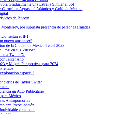
ra Gradualmente una Estrella Similar al Sol
me Carne” en Aguas del Atlántico y Golfo de México
gital
ervicios de Bitcoin
 Monterrey, por supuesta presencia de personas armadas
vicio, según el IFT
 un nuevo amanecer”
ratón de la Ciudad de México Telcel 2023
ultos’ en sus Vuelos”
deo a Twitter/X
 por Tercer Año
023 y Mejora Perspectivas para 2024
 Premios
exploración espacial!
nciertos de Taylor Swift?
ctoria
encia un Acto Publicitario
o para México
uras Antropomorfas
espierta Preocupación
inolvidable concierto”