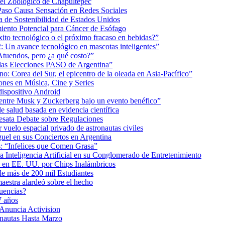
 el Zoológico de Chapultepec
Paso Causa Sensación en Redes Sociales
 de Sostenibilidad de Estados Unidos
iento Potencial para Cáncer de Esófago
éxito tecnológico o el próximo fracaso en bebidas?”
2: Un avance tecnológico en mascotas inteligentes”
tuendos, pero ¿a qué costo?”
 las Elecciones PASO de Argentina”
: Corea del Sur, el epicentro de la oleada en Asia-Pacífico”
nes en Música, Cine y Series
dispositivo Android
ea entre Musk y Zuckerberg bajo un evento benéfico”
e salud basada en evidencia científica
esata Debate sobre Regulaciones
uelo espacial privado de astronautas civiles
uel en sus Conciertos en Argentina
as: “Infelices que Comen Grasa”
a Inteligencia Artificial en su Conglomerado de Entretenimiento
s en EE. UU. por Chips Inalámbricos
de más de 200 mil Estudiantes
aestra alardeó sobre el hecho
uencias?
7 años
 Anuncia Activision
onautas Hasta Marzo