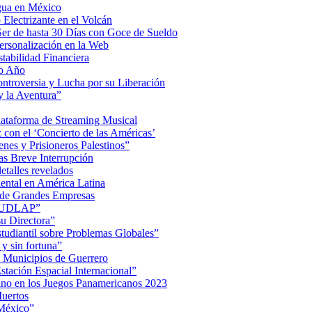
Agua en México
Electrizante en el Volcán
er de hasta 30 Días con Goce de Sueldo
ersonalización en la Web
tabilidad Financiera
mo Año
Controversia y Lucha por su Liberación
 la Aventura”
lataforma de Streaming Musical
on el ‘Concierto de las Américas’
nes y Prisioneros Palestinos”
as Breve Interrupción
detalles revelados
ental en América Latina
 de Grandes Empresas
de UDLAP”
su Directora”
iantil sobre Problemas Globales”
 y sin fortuna”
 Municipios de Guerrero
tación Espacial Internacional”
ino en los Juegos Panamericanos 2023
uertos
 México”