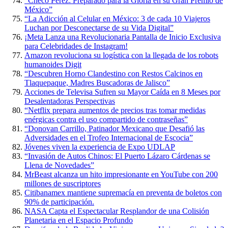
“Checo Pérez: Preparado para la Gloria en su Gran Premio de
México”
“La Adicción al Celular en México: 3 de cada 10 Viajeros
Luchan por Desconectarse de su Vida Digital”
¡Meta Lanza una Revolucionaria Pantalla de Inicio Exclusiva
para Celebridades de Instagram!
Amazon revoluciona su logística con la llegada de los robots
humanoides Digit
“Descubren Horno Clandestino con Restos Calcinos en
Tlaquepaque, Madres Buscadoras de Jalisco”
Acciones de Televisa Sufren su Mayor Caída en 8 Meses por
Desalentadoras Perspectivas
“Netflix prepara aumentos de precios tras tomar medidas
enérgicas contra el uso compartido de contraseñas”
“Donovan Carrillo, Patinador Mexicano que Desafió las
Adversidades en el Trofeo Internacional de Escocia”
Jóvenes viven la experiencia de Expo UDLAP
“Invasión de Autos Chinos: El Puerto Lázaro Cárdenas se
Llena de Novedades”
MrBeast alcanza un hito impresionante en YouTube con 200
millones de suscriptores
Citibanamex mantiene supremacía en preventa de boletos con
90% de participación.
NASA Capta el Espectacular Resplandor de una Colisión
Planetaria en el Espacio Profundo