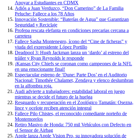
Apoyar a Estudiantes en CDMX
Adiós a Juan Verduzco, “Don Camerino” de La Familia
Peluche: Fallece a los 78 Años
Innovación Sostenible: “Baterías de Agua” que Garantizan
Seguridad y Reciclaje
Profepa rescata elefanta en condiciones precarias cercana a
carretera
Fallece Sasha Montenegro, ícono del “Cine de ficheras” y
viuda del expresidente López Portillo
Deadpool 3: Hugh Jackman lanza un ‘dardo’ al estreno del
tráiler y Ryan Reynolds le responde
¡Kansas City Chiefs se coronan como campeones de la NFL
en una emocionante final!
Espectacular estreno de ‘Dune: Parte Dos’ en el Auditorio
Nacional: Timothée Chalamet, Zendaya y elenco deslumbran
en la alfombra roja.
Audi advierte a trabajadores: estabilidad laboral en juego
mientras se decide el futuro de la huelga
Resguardo y recuperación en el Zoológico Tamatán: Osezna,
lince y ocelote reciben atención integral
Fallece Pilo Chistes, el reconocido comediante norteño de
Montemorelos
Retiro Masivo de Honda: 750 mil Vehículos con Defecto en
el Sensor de Airbag
Apple lanza Apple Vision Pro, su innovadora solución de