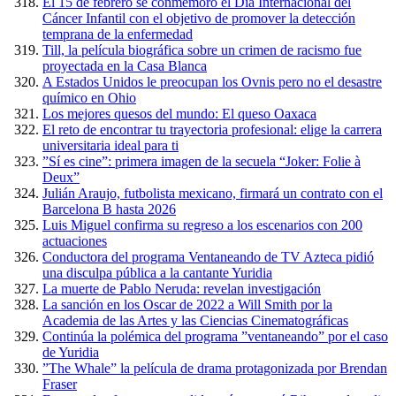
El 15 de febrero se conmemoró el Día Internacional del
Cáncer Infantil con el objetivo de promover la detección
temprana de la enfermedad
Till, la película biográfica sobre un crimen de racismo fue
proyectada en la Casa Blanca
A Estados Unidos le preocupan los Ovnis pero no el desastre
químico en Ohio
Los mejores quesos del mundo: El queso Oaxaca
El reto de encontrar tu trayectoria profesional: elige la carrera
universitaria ideal para ti
”Sí es cine”: primera imagen de la secuela “Joker: Folie à
Deux”
Julián Araujo, futbolista mexicano, firmará un contrato con el
Barcelona B hasta 2026
Luis Miguel confirma su regreso a los escenarios con 200
actuaciones
Conductora del programa Ventaneando de TV Azteca pidió
una disculpa pública a la cantante Yuridia
La muerte de Pablo Neruda: revelan investigación
La sanción en los Oscar de 2022 a Will Smith por la
Academia de las Artes y las Ciencias Cinematográficas
Continúa la polémica del programa ”ventaneando” por el caso
de Yuridia
”The Whale” la película de drama protagonizada por Brendan
Fraser