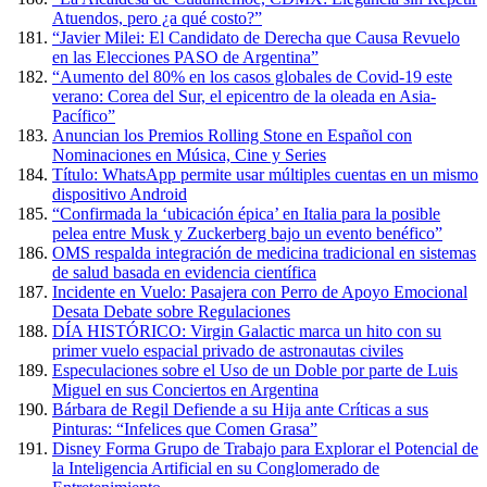
Atuendos, pero ¿a qué costo?”
“Javier Milei: El Candidato de Derecha que Causa Revuelo
en las Elecciones PASO de Argentina”
“Aumento del 80% en los casos globales de Covid-19 este
verano: Corea del Sur, el epicentro de la oleada en Asia-
Pacífico”
Anuncian los Premios Rolling Stone en Español con
Nominaciones en Música, Cine y Series
Título: WhatsApp permite usar múltiples cuentas en un mismo
dispositivo Android
“Confirmada la ‘ubicación épica’ en Italia para la posible
pelea entre Musk y Zuckerberg bajo un evento benéfico”
OMS respalda integración de medicina tradicional en sistemas
de salud basada en evidencia científica
Incidente en Vuelo: Pasajera con Perro de Apoyo Emocional
Desata Debate sobre Regulaciones
DÍA HISTÓRICO: Virgin Galactic marca un hito con su
primer vuelo espacial privado de astronautas civiles
Especulaciones sobre el Uso de un Doble por parte de Luis
Miguel en sus Conciertos en Argentina
Bárbara de Regil Defiende a su Hija ante Críticas a sus
Pinturas: “Infelices que Comen Grasa”
Disney Forma Grupo de Trabajo para Explorar el Potencial de
la Inteligencia Artificial en su Conglomerado de