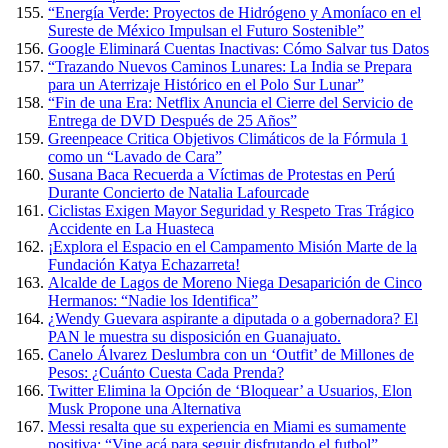
“Energía Verde: Proyectos de Hidrógeno y Amoníaco en el
Sureste de México Impulsan el Futuro Sostenible”
Google Eliminará Cuentas Inactivas: Cómo Salvar tus Datos
“Trazando Nuevos Caminos Lunares: La India se Prepara
para un Aterrizaje Histórico en el Polo Sur Lunar”
“Fin de una Era: Netflix Anuncia el Cierre del Servicio de
Entrega de DVD Después de 25 Años”
Greenpeace Critica Objetivos Climáticos de la Fórmula 1
como un “Lavado de Cara”
Susana Baca Recuerda a Víctimas de Protestas en Perú
Durante Concierto de Natalia Lafourcade
Ciclistas Exigen Mayor Seguridad y Respeto Tras Trágico
Accidente en La Huasteca
¡Explora el Espacio en el Campamento Misión Marte de la
Fundación Katya Echazarreta!
Alcalde de Lagos de Moreno Niega Desaparición de Cinco
Hermanos: “Nadie los Identifica”
¿Wendy Guevara aspirante a diputada o a gobernadora? El
PAN le muestra su disposición en Guanajuato.
Canelo Álvarez Deslumbra con un ‘Outfit’ de Millones de
Pesos: ¿Cuánto Cuesta Cada Prenda?
Twitter Elimina la Opción de ‘Bloquear’ a Usuarios, Elon
Musk Propone una Alternativa
Messi resalta que su experiencia en Miami es sumamente
positiva: “Vine acá para seguir disfrutando el futbol”