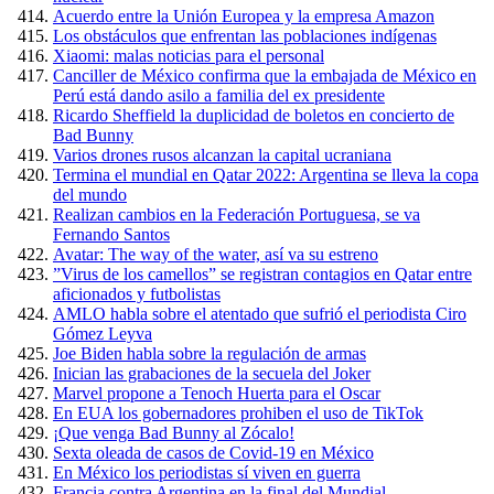
Acuerdo entre la Unión Europea y la empresa Amazon
Los obstáculos que enfrentan las poblaciones indígenas
Xiaomi: malas noticias para el personal
Canciller de México confirma que la embajada de México en
Perú está dando asilo a familia del ex presidente
Ricardo Sheffield la duplicidad de boletos en concierto de
Bad Bunny
Varios drones rusos alcanzan la capital ucraniana
Termina el mundial en Qatar 2022: Argentina se lleva la copa
del mundo
Realizan cambios en la Federación Portuguesa, se va
Fernando Santos
Avatar: The way of the water, así va su estreno
”Virus de los camellos” se registran contagios en Qatar entre
aficionados y futbolistas
AMLO habla sobre el atentado que sufrió el periodista Ciro
Gómez Leyva
Joe Biden habla sobre la regulación de armas
Inician las grabaciones de la secuela del Joker
Marvel propone a Tenoch Huerta para el Oscar
En EUA los gobernadores prohiben el uso de TikTok
¡Que venga Bad Bunny al Zócalo!
Sexta oleada de casos de Covid-19 en México
En México los periodistas sí viven en guerra
Francia contra Argentina en la final del Mundial