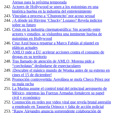
Atenas para la próxima temporada
Actores de Hollywood se unen a los guionistas en una
histórica huelga en la industria del entretenimiento
Vinculan a proceso a ‘Chuponcito’ por acoso sexual
¿A dónde irá Hirving ‘Chucky’ Lozano? Revela indicios
sobre su futuro
Crisis en la industria cinematográfica: Sin acuerdo entre
actores y estudios, se vislumbra una inminente huelga de
guionistas en Hollywood
Cruz Azul busca repatriar a Marco Fabián al plantel en
pláticas actuales
AMLO pide a EU acelerar acciones contra el consumo de
drogas en su territorio
Tras llamado de atención de AMLO, Morena pide a
“corcholatas” deslindarse de espectaculares
¡Descubre el mágico mundo de Wonka antes de su estreno en
cines el 15 de diciembre!
Promoción controvertida: Aerolínea se mofa Checo Pérez por
su mala racha
La Marina asume el control total del principal aeropuerto de
México, mientras las Fuerzas Armadas fortalecen su papel
civil y económico
Conmoción en redes por video viral que revela brutal agresión
a empleado en Taquería Orinoco y falta de acción policial
“Rauw Alejandro anuncia sorprendente colaboración de