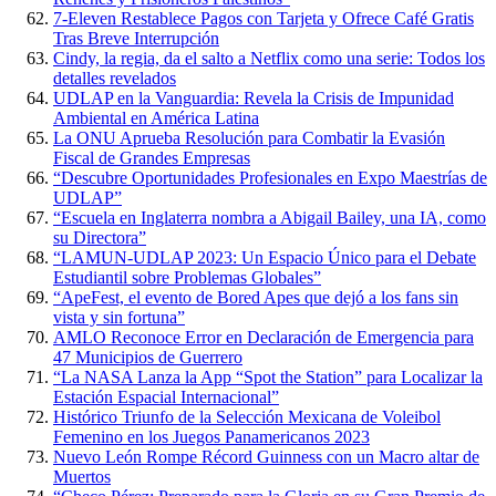
7-Eleven Restablece Pagos con Tarjeta y Ofrece Café Gratis
Tras Breve Interrupción
Cindy, la regia, da el salto a Netflix como una serie: Todos los
detalles revelados
UDLAP en la Vanguardia: Revela la Crisis de Impunidad
Ambiental en América Latina
La ONU Aprueba Resolución para Combatir la Evasión
Fiscal de Grandes Empresas
“Descubre Oportunidades Profesionales en Expo Maestrías de
UDLAP”
“Escuela en Inglaterra nombra a Abigail Bailey, una IA, como
su Directora”
“LAMUN-UDLAP 2023: Un Espacio Único para el Debate
Estudiantil sobre Problemas Globales”
“ApeFest, el evento de Bored Apes que dejó a los fans sin
vista y sin fortuna”
AMLO Reconoce Error en Declaración de Emergencia para
47 Municipios de Guerrero
“La NASA Lanza la App “Spot the Station” para Localizar la
Estación Espacial Internacional”
Histórico Triunfo de la Selección Mexicana de Voleibol
Femenino en los Juegos Panamericanos 2023
Nuevo León Rompe Récord Guinness con un Macro altar de
Muertos