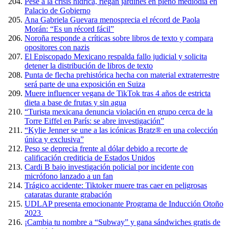
Pese a la crisis hídrica, riegan jardines en pleno mediodía en
Palacio de Gobierno
Ana Gabriela Guevara menosprecia el récord de Paola
Morán: “Es un récord fácil”
Noroña responde a críticas sobre libros de texto y compara
opositores con nazis
El Episcopado Mexicano respalda fallo judicial y solicita
detener la distribución de libros de texto
Punta de flecha prehistórica hecha con material extraterrestre
será parte de una exposición en Suiza
Muere influencer vegana de TikTok tras 4 años de estricta
dieta a base de frutas y sin agua
“Turista mexicana denuncia violación en grupo cerca de la
Torre Eiffel en París: se abre investigación”
“Kylie Jenner se une a las icónicas Bratz® en una colección
única y exclusiva”
Peso se deprecia frente al dólar debido a recorte de
calificación crediticia de Estados Unidos
Cardi B bajo investigación policial por incidente con
micrófono lanzado a un fan
Trágico accidente: Tiktoker muere tras caer en peligrosas
cataratas durante grabación
UDLAP presenta emocionante Programa de Inducción Otoño
2023
¡Cambia tu nombre a “Subway” y gana sándwiches gratis de