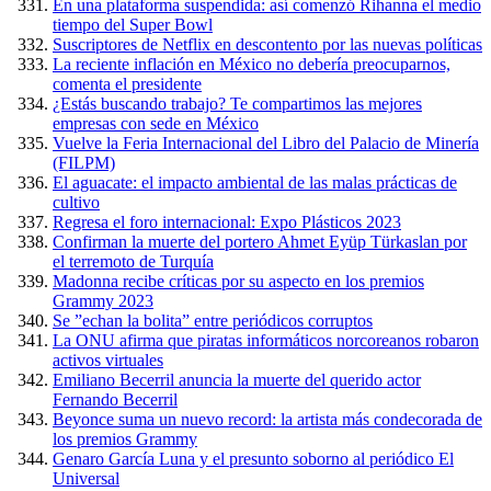
En una plataforma suspendida: así comenzó Rihanna el medio
tiempo del Super Bowl
Suscriptores de Netflix en descontento por las nuevas políticas
La reciente inflación en México no debería preocuparnos,
comenta el presidente
¿Estás buscando trabajo? Te compartimos las mejores
empresas con sede en México
Vuelve la Feria Internacional del Libro del Palacio de Minería
(FILPM)
El aguacate: el impacto ambiental de las malas prácticas de
cultivo
Regresa el foro internacional: Expo Plásticos 2023
Confirman la muerte del portero Ahmet Eyüp Türkaslan por
el terremoto de Turquía
Madonna recibe críticas por su aspecto en los premios
Grammy 2023
Se ”echan la bolita” entre periódicos corruptos
La ONU afirma que piratas informáticos norcoreanos robaron
activos virtuales
Emiliano Becerril anuncia la muerte del querido actor
Fernando Becerril
Beyonce suma un nuevo record: la artista más condecorada de
los premios Grammy
Genaro García Luna y el presunto soborno al periódico El
Universal