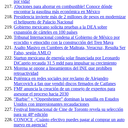
por vida!
¡Opciones para ahorrar en combustible! Conoce dónde
encontrar la gasolina más económica en México
Presidencia invierte más de 2 millones de pesos en modernizar
el helipuerto de Palacio Nacional
Gobierno mexicano solicita pruebas a la DEA sobre
expansión de cárteles en 100 países
Tribunal Internacional condena al Gobierno de México por
ecocidio y etnocidio con la construcción del Tren Maya
Asalto Masivo en Cumbres de Maltrata, Veracruz, Resulta Ser
Falso, según AMLO
Startup mexicana de energía solar financiada por Leonardo
DiCaprio recauda 31.5 mdd para impulsar su crecimiento
Morena se opone a lineamientos del INE que prohíben
retroactividad
Polémica en redes sociales por reclamo de Alejandro
Marcovich a fan que vendió discos firmados de Caifanes
FMF anuncia la creación de un consejo de expertos para
asesorar el proceso hacia 2030
“Barbie” y “Oppenheimer” dominan la taquilla en Estados
Unidos con impresionantes recaudaciones
Festival Internacional de Cine de Toronto revela su selección
para su 48ª edición
CONOCE ¿Cuánto efectivo puedes pagar al comprar un auto
nuevo en agencia?