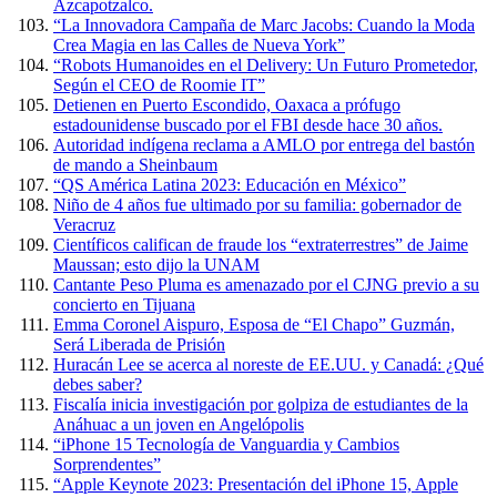
Azcapotzalco.
“La Innovadora Campaña de Marc Jacobs: Cuando la Moda
Crea Magia en las Calles de Nueva York”
“Robots Humanoides en el Delivery: Un Futuro Prometedor,
Según el CEO de Roomie IT”
Detienen en Puerto Escondido, Oaxaca a prófugo
estadounidense buscado por el FBI desde hace 30 años.
Autoridad indígena reclama a AMLO por entrega del bastón
de mando a Sheinbaum
“QS América Latina 2023: Educación en México”
Niño de 4 años fue ultimado por su familia: gobernador de
Veracruz
Científicos califican de fraude los “extraterrestres” de Jaime
Maussan; esto dijo la UNAM
Cantante Peso Pluma es amenazado por el CJNG previo a su
concierto en Tijuana
Emma Coronel Aispuro, Esposa de “El Chapo” Guzmán,
Será Liberada de Prisión
Huracán Lee se acerca al noreste de EE.UU. y Canadá: ¿Qué
debes saber?
Fiscalía inicia investigación por golpiza de estudiantes de la
Anáhuac a un joven en Angelópolis
“iPhone 15 Tecnología de Vanguardia y Cambios
Sorprendentes”
“Apple Keynote 2023: Presentación del iPhone 15, Apple