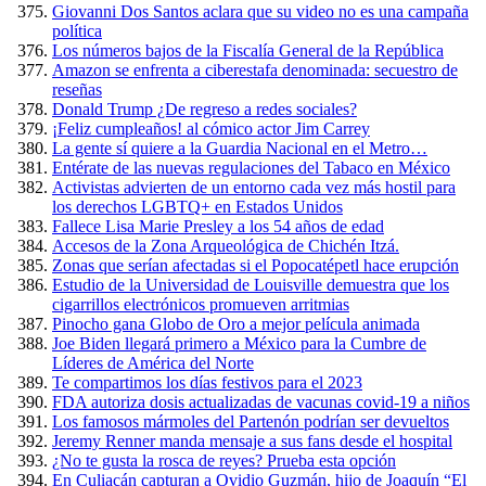
Giovanni Dos Santos aclara que su video no es una campaña
política
Los números bajos de la Fiscalía General de la República
Amazon se enfrenta a ciberestafa denominada: secuestro de
reseñas
Donald Trump ¿De regreso a redes sociales?
¡Feliz cumpleaños! al cómico actor Jim Carrey
La gente sí quiere a la Guardia Nacional en el Metro…
Entérate de las nuevas regulaciones del Tabaco en México
Activistas advierten de un entorno cada vez más hostil para
los derechos LGBTQ+ en Estados Unidos
Fallece Lisa Marie Presley a los 54 años de edad
Accesos de la Zona Arqueológica de Chichén Itzá.
Zonas que serían afectadas si el Popocatépetl hace erupción
Estudio de la Universidad de Louisville demuestra que los
cigarrillos electrónicos promueven arritmias
Pinocho gana Globo de Oro a mejor película animada
Joe Biden llegará primero a México para la Cumbre de
Líderes de América del Norte
Te compartimos los días festivos para el 2023
FDA autoriza dosis actualizadas de vacunas covid-19 a niños
Los famosos mármoles del Partenón podrían ser devueltos
Jeremy Renner manda mensaje a sus fans desde el hospital
¿No te gusta la rosca de reyes? Prueba esta opción
En Culiacán capturan a Ovidio Guzmán, hijo de Joaquín “El