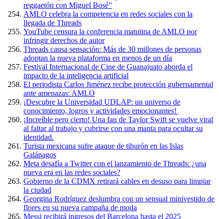
reggaetón con Miguel Bosé”
AMLO celebra la competencia en redes sociales con la
llegada de Threads
YouTube censura la conferencia matutina de AMLO por
infringir derechos de autor
Threads causa sensación: Más de 30 millones de personas
adoptan la nueva plataforma en menos de un día
Festival Internacional de Cine de Guanajuato aborda el
impacto de la inteligencia artificial
El periodista Carlos Jiménez recibe protección gubernamental
ante amenazas: AMLO
¡Descubre la Universidad UDLAP: un universo de
conocimiento, logros y actividades emocionantes!
¡Increíble pero cierto! Una fan de Taylor Swift se vuelve viral
al faltar al trabajo y cubrirse con una manta para ocultar su
identidad.
Turista mexicana sufre ataque de tiburón en las Islas
Galápagos
Meta desafía a Twitter con el lanzamiento de Threads: ¿una
nueva era en las redes sociales?
Gobierno de la CDMX retirará cables en desuso para limpiar
la ciudad
Georgina Rodríguez deslumbra con un sensual minivestido de
flores en su nueva campaña de moda
Messi recibirá ingresos del Barcelona hasta el 2025