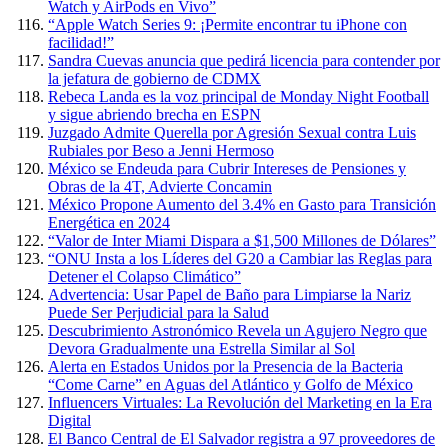
Watch y AirPods en Vivo”
“Apple Watch Series 9: ¡Permite encontrar tu iPhone con
facilidad!”
Sandra Cuevas anuncia que pedirá licencia para contender por
la jefatura de gobierno de CDMX
Rebeca Landa es la voz principal de Monday Night Football
y sigue abriendo brecha en ESPN
Juzgado Admite Querella por Agresión Sexual contra Luis
Rubiales por Beso a Jenni Hermoso
México se Endeuda para Cubrir Intereses de Pensiones y
Obras de la 4T, Advierte Concamin
México Propone Aumento del 3.4% en Gasto para Transición
Energética en 2024
“Valor de Inter Miami Dispara a $1,500 Millones de Dólares”
“ONU Insta a los Líderes del G20 a Cambiar las Reglas para
Detener el Colapso Climático”
Advertencia: Usar Papel de Baño para Limpiarse la Nariz
Puede Ser Perjudicial para la Salud
Descubrimiento Astronómico Revela un Agujero Negro que
Devora Gradualmente una Estrella Similar al Sol
Alerta en Estados Unidos por la Presencia de la Bacteria
“Come Carne” en Aguas del Atlántico y Golfo de México
Influencers Virtuales: La Revolución del Marketing en la Era
Digital
El Banco Central de El Salvador registra a 97 proveedores de