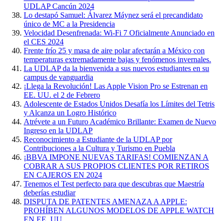
UDLAP Cancún 2024
Lo destapó Samuel: Álvarez Máynez será el precandidato
único de MC a la Presidencia
Velocidad Desenfrenada: Wi-Fi 7 Oficialmente Anunciado en
el CES 2024
Frente frío 25 y masa de aire polar afectarán a México con
temperaturas extremadamente bajas y fenómenos invernales.
La UDLAP da la bienvenida a sus nuevos estudiantes en su
campus de vanguardia
¡Llega la Revolución! Las Apple Vision Pro se Estrenan en
EE. UU. el 2 de Febrero
Adolescente de Estados Unidos Desafía los Límites del Tetris
y Alcanza un Logro Histórico
Atrévete a un Futuro Académico Brillante: Examen de Nuevo
Ingreso en la UDLAP
Reconocimiento a Estudiante de la UDLAP por
Contribuciones a la Cultura y Turismo en Puebla
¡BBVA IMPONE NUEVAS TARIFAS! COMIENZAN A
COBRAR A SUS PROPIOS CLIENTES POR RETIROS
EN CAJEROS EN 2024
Tenemos el Test perfecto para que descubras que Maestría
deberías estudiar
DISPUTA DE PATENTES AMENAZA A APPLE:
PROHÍBEN ALGUNOS MODELOS DE APPLE WATCH
EN EE. UU.