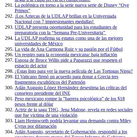
La polémica en torno a la serie nueva serie de Disney “Oye
Primos”
¡Los Aztecas de la UDLAP brillan en la Universiada
Nacional con 7 impresionantes medallas!
UDLAP presenta oportunidad para los estudiantes de
preparatoria con la “Semana Pre-Universitaria”
La UDLAP reafirma su estatus como una de las mejores
universidades de México
La vida de Ana Carmona Ruiz y su pasión por el Fútbol
Un respiro para la economía mexicana: baja inflación
Esposa de Bruce Willis pide a Paparazzi que respeten el
espacio del actor
¿Estas listo para ver la nueva película de Las Tortugas Ninja?
El Vaticano firmó un acuerdo para donar a Grecia tres
fragmentos escultóricos del Partenón
Adán Augusto López Hernández desestima las críticas del
consejero presidente del INE
Peso mexicano rompe la ”barrera psicológica” de los $18
pesos frente al dólar
Actriz de la saga THG, Jena Malone, revela en redes sociales
que fue victima de una violación
Liam Hemsworth podría levantar una demanda contra Miley
Cyrus por difamación
Adán Augusto, secretario de Gobernación, respondió a los