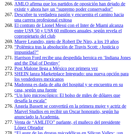
AMLO afirma que los partidos de oposición han dejado de
existir y ahora hay un “supremo poder conservador”
Descubre tu verdadera pasión y encuentra el camino hacia
una carrera profesional exitosa
El contrato de Lionel Messi con el Inter de Miami alcanza
entre US$ 50 y US$ 60 millones anuales, según revela el
copropietario del club
Muere Leandro, nieto de Robert De Niro, a los 19 años
“Polémica tras la absolución de Travis Scott: ¿Justicia o
impunidad?”
Harrison Ford recibe una despedida heroica en ‘Indiana Jones
and the Dial of Destiny’
Post Malone llega a México por primera vez
SHEIN lanza Marketplace Integrado: una nueva opción para
los vendedores mexicanos
Madonna es dada de alta del hospital y se encuentra en su
casa, según una fuente
“Un lujo microscópico: El bolso de miles de dólares que
desafía la escala”
Angela Bassett se convertirá en la primera mujer y actriz de
Marvel Studios en recibir un Oscar honorario, según ha
anunciado la Academia.
Venta de “AMLITO” parlante, el muñeco del presidente
López Obrador
“El auge de las drogas psicodélicas en Silicon Valley: ¿un