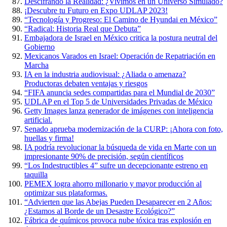
Descifrando la Realidad: ¿Vivimos en un Universo Simulado?
¡Descubre tu Futuro en Expo UDLAP 2023!
“Tecnología y Progreso: El Camino de Hyundai en México”
“Radical: Historia Real que Debuta”
Embajadora de Israel en México critica la postura neutral del
Gobierno
Mexicanos Varados en Israel: Operación de Repatriación en
Marcha
IA en la industria audiovisual: ¿Aliada o amenaza?
Productoras debaten ventajas y riesgos
“FIFA anuncia sedes compartidas para el Mundial de 2030”
UDLAP en el Top 5 de Universidades Privadas de México
Getty Images lanza generador de imágenes con inteligencia
artificial.
Senado aprueba modernización de la CURP: ¡Ahora con foto,
huellas y firma!
IA podría revolucionar la búsqueda de vida en Marte con un
impresionante 90% de precisión, según científicos
“Los Indestructibles 4” sufre un decepcionante estreno en
taquilla
PEMEX logra ahorro millonario y mayor producción al
optimizar sus plataformas.
“Advierten que las Abejas Pueden Desaparecer en 2 Años:
¿Estamos al Borde de un Desastre Ecológico?”
Fábrica de químicos provoca nube tóxica tras explosión en