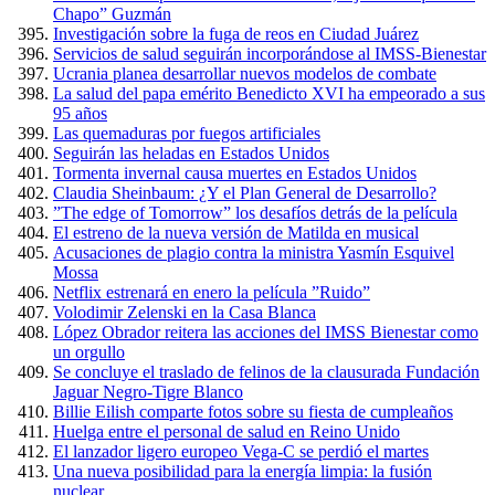
Chapo” Guzmán
Investigación sobre la fuga de reos en Ciudad Juárez
Servicios de salud seguirán incorporándose al IMSS-Bienestar
Ucrania planea desarrollar nuevos modelos de combate
La salud del papa emérito Benedicto XVI ha empeorado a sus
95 años
Las quemaduras por fuegos artificiales
Seguirán las heladas en Estados Unidos
Tormenta invernal causa muertes en Estados Unidos
Claudia Sheinbaum: ¿Y el Plan General de Desarrollo?
”The edge of Tomorrow” los desafíos detrás de la película
El estreno de la nueva versión de Matilda en musical
Acusaciones de plagio contra la ministra Yasmín Esquivel
Mossa
Netflix estrenará en enero la película ”Ruido”
Volodimir Zelenski en la Casa Blanca
López Obrador reitera las acciones del IMSS Bienestar como
un orgullo
Se concluye el traslado de felinos de la clausurada Fundación
Jaguar Negro-Tigre Blanco
Billie Eilish comparte fotos sobre su fiesta de cumpleaños
Huelga entre el personal de salud en Reino Unido
El lanzador ligero europeo Vega-C se perdió el martes
Una nueva posibilidad para la energía limpia: la fusión
nuclear