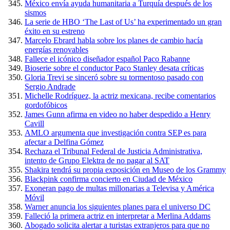
México envía ayuda humanitaria a Turquía después de los
sismos
La serie de HBO ‘The Last of Us’ ha experimentado un gran
éxito en su estreno
Marcelo Ebrard habla sobre los planes de cambio hacía
energías renovables
Fallece el icónico diseñador español Paco Rabanne
Bioserie sobre el conductor Paco Stanley desata críticas
Gloria Trevi se sinceró sobre su tormentoso pasado con
Sergio Andrade
Michelle Rodríguez, la actriz mexicana, recibe comentarios
gordofóbicos
James Gunn afirma en video no haber despedido a Henry
Cavill
AMLO argumenta que investigación contra SEP es para
afectar a Delfina Gómez
Rechaza el Tribunal Federal de Justicia Administrativa,
intento de Grupo Elektra de no pagar al SAT
Shakira tendrá su propia exposición en Museo de los Grammy
Blackpink confirma concierto en Ciudad de México
Exoneran pago de multas millonarias a Televisa y América
Móvil
Warner anuncia los siguientes planes para el universo DC
Falleció la primera actriz en interpretar a Merlina Addams
Abogado solicita alertar a turistas extranjeros para que no