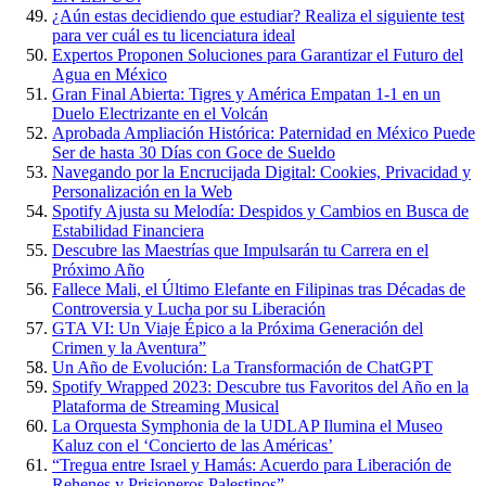
¿Aún estas decidiendo que estudiar? Realiza el siguiente test
para ver cuál es tu licenciatura ideal
Expertos Proponen Soluciones para Garantizar el Futuro del
Agua en México
Gran Final Abierta: Tigres y América Empatan 1-1 en un
Duelo Electrizante en el Volcán
Aprobada Ampliación Histórica: Paternidad en México Puede
Ser de hasta 30 Días con Goce de Sueldo
Navegando por la Encrucijada Digital: Cookies, Privacidad y
Personalización en la Web
Spotify Ajusta su Melodía: Despidos y Cambios en Busca de
Estabilidad Financiera
Descubre las Maestrías que Impulsarán tu Carrera en el
Próximo Año
Fallece Mali, el Último Elefante en Filipinas tras Décadas de
Controversia y Lucha por su Liberación
GTA VI: Un Viaje Épico a la Próxima Generación del
Crimen y la Aventura”
Un Año de Evolución: La Transformación de ChatGPT
Spotify Wrapped 2023: Descubre tus Favoritos del Año en la
Plataforma de Streaming Musical
La Orquesta Symphonia de la UDLAP Ilumina el Museo
Kaluz con el ‘Concierto de las Américas’
“Tregua entre Israel y Hamás: Acuerdo para Liberación de
Rehenes y Prisioneros Palestinos”