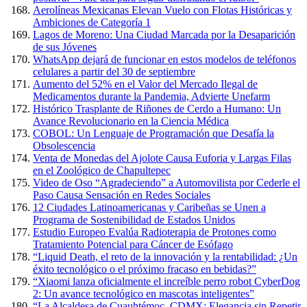
Aerolíneas Mexicanas Elevan Vuelo con Flotas Históricas y
Ambiciones de Categoría 1
Lagos de Moreno: Una Ciudad Marcada por la Desaparición
de sus Jóvenes
WhatsApp dejará de funcionar en estos modelos de teléfonos
celulares a partir del 30 de septiembre
Aumento del 52% en el Valor del Mercado Ilegal de
Medicamentos durante la Pandemia, Advierte Unefarm
Histórico Trasplante de Riñones de Cerdo a Humano: Un
Avance Revolucionario en la Ciencia Médica
COBOL: Un Lenguaje de Programación que Desafía la
Obsolescencia
Venta de Monedas del Ajolote Causa Euforia y Largas Filas
en el Zoológico de Chapultepec
Video de Oso “Agradeciendo” a Automovilista por Cederle el
Paso Causa Sensación en Redes Sociales
12 Ciudades Latinoamericanas y Caribeñas se Unen a
Programa de Sostenibilidad de Estados Unidos
Estudio Europeo Evalúa Radioterapia de Protones como
Tratamiento Potencial para Cáncer de Esófago
“Liquid Death, el reto de la innovación y la rentabilidad: ¿Un
éxito tecnológico o el próximo fracaso en bebidas?”
“Xiaomi lanza oficialmente el increíble perro robot CyberDog
2: Un avance tecnológico en mascotas inteligentes”
“La Alcaldesa de Cuauhtémoc, CDMX: Elegancia sin Repetir