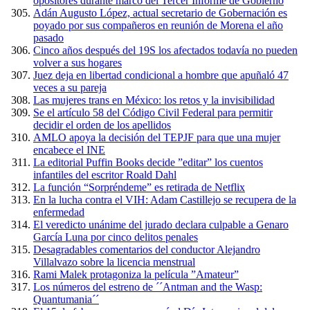
opositores durante marco del Tercer Informe de Gobierno
Adán Augusto López, actual secretario de Gobernación es
poyado por sus compañeros en reunión de Morena el año
pasado
Cinco años después del 19S los afectados todavía no pueden
volver a sus hogares
Juez deja en libertad condicional a hombre que apuñaló 47
veces a su pareja
Las mujeres trans en México: los retos y la invisibilidad
Se el artículo 58 del Código Civil Federal para permitir
decidir el orden de los apellidos
AMLO apoya la decisión del TEPJF para que una mujer
encabece el INE
La editorial Puffin Books decide ”editar” los cuentos
infantiles del escritor Roald Dahl
La función “Sorpréndeme” es retirada de Netflix
En la lucha contra el VIH: Adam Castillejo se recupera de la
enfermedad
El veredicto unánime del jurado declara culpable a Genaro
García Luna por cinco delitos penales
Desagradables comentarios del conductor Alejandro
Villalvazo sobre la licencia menstrual
Rami Malek protagoniza la película ”Amateur”
Los números del estreno de ´´Antman and the Wasp:
Quantumania´´