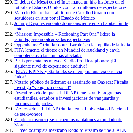
El debut de Messi con el Inter marca un hito histórico en el
futbol de Estados Unidos con 12.5 millones de espectadores
Marcelo Ebrard baila al ritmo de Caballo Dorado con
seguidores en gira por el Estado de México
Johnny Depp es encontrado inconsciente en su habitación de
hotel
“Mission: Impossible – Reckoning Part One” lidera la
taquilla, pero no alcanza las expectativas
Oppenheimer” triunfa sobre “Barbie” en la taquilla de la India
FIFA lamenta el tiroteo en Mundial de Auckland y envía
condolencias a las familias afectadas
Beats presenta los nuevos Studio Pro Headphones: ¡El
siguiente nivel de experiencia auditiva!
¡BLACKPINK y Starbucks se unen para una experiencia
única!
Notario público de Edomex es asesinado en Oaxaca; Fiscalía
investiga “venganza personal”
Descubre todo lo que la UDLAP tiene para ti: programas
estudiantiles, estudios e investigaciones de vanguardia y
premios en deportes
¡Aztecas de la UDLAP triunfan en la Universiadad Nacional
de taekwondo!
En pleno discurso, se le caen los pantalones a diputado de
Morena
El mediocampista mexicano Rodolfo Pizarro se une al AEK