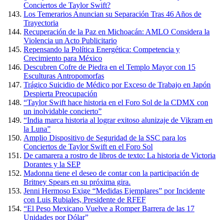
Conciertos de Taylor Swift?
Los Temerarios Anuncian su Separación Tras 46 Años de
Trayectoria
Recuperación de la Paz en Michoacán: AMLO Considera la
Violencia un Acto Publicitario
Repensando la Política Energética: Competencia y
Crecimiento para México
Descubren Cofre de Piedra en el Templo Mayor con 15
Esculturas Antropomorfas
Trágico Suicidio de Médico por Exceso de Trabajo en Japón
Despierta Preocupación
“Taylor Swift hace historia en el Foro Sol de la CDMX con
un inolvidable concierto”
“India marca historia al lograr exitoso alunizaje de Vikram en
la Luna”
Amplio Dispositivo de Seguridad de la SSC para los
Conciertos de Taylor Swift en el Foro Sol
De camarera a rostro de libros de texto: La historia de Victoria
Dorantes y la SEP
Madonna tiene el deseo de contar con la participación de
Britney Spears en su próxima gira.
Jenni Hermoso Exige “Medidas Ejemplares” por Incidente
con Luis Rubiales, Presidente de RFEF
“El Peso Mexicano Vuelve a Romper Barrera de las 17
Unidades por Dólar”