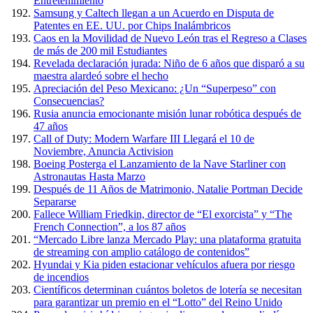
Entretenimiento
Samsung y Caltech llegan a un Acuerdo en Disputa de
Patentes en EE. UU. por Chips Inalámbricos
Caos en la Movilidad de Nuevo León tras el Regreso a Clases
de más de 200 mil Estudiantes
Revelada declaración jurada: Niño de 6 años que disparó a su
maestra alardeó sobre el hecho
Apreciación del Peso Mexicano: ¿Un “Superpeso” con
Consecuencias?
Rusia anuncia emocionante misión lunar robótica después de
47 años
Call of Duty: Modern Warfare III Llegará el 10 de
Noviembre, Anuncia Activision
Boeing Posterga el Lanzamiento de la Nave Starliner con
Astronautas Hasta Marzo
Después de 11 Años de Matrimonio, Natalie Portman Decide
Separarse
Fallece William Friedkin, director de “El exorcista” y “The
French Connection”, a los 87 años
“Mercado Libre lanza Mercado Play: una plataforma gratuita
de streaming con amplio catálogo de contenidos”
Hyundai y Kia piden estacionar vehículos afuera por riesgo
de incendios
Científicos determinan cuántos boletos de lotería se necesitan
para garantizar un premio en el “Lotto” del Reino Unido