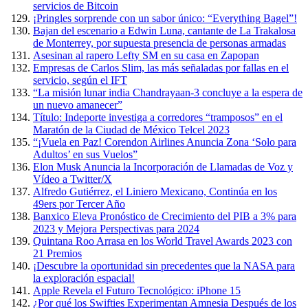
servicios de Bitcoin
¡Pringles sorprende con un sabor único: “Everything Bagel”!
Bajan del escenario a Edwin Luna, cantante de La Trakalosa
de Monterrey, por supuesta presencia de personas armadas
Asesinan al rapero Lefty SM en su casa en Zapopan
Empresas de Carlos Slim, las más señaladas por fallas en el
servicio, según el IFT
“La misión lunar india Chandrayaan-3 concluye a la espera de
un nuevo amanecer”
Título: Indeporte investiga a corredores “tramposos” en el
Maratón de la Ciudad de México Telcel 2023
“¡Vuela en Paz! Corendon Airlines Anuncia Zona ‘Solo para
Adultos’ en sus Vuelos”
Elon Musk Anuncia la Incorporación de Llamadas de Voz y
Vídeo a Twitter/X
Alfredo Gutiérrez, el Liniero Mexicano, Continúa en los
49ers por Tercer Año
Banxico Eleva Pronóstico de Crecimiento del PIB a 3% para
2023 y Mejora Perspectivas para 2024
Quintana Roo Arrasa en los World Travel Awards 2023 con
21 Premios
¡Descubre la oportunidad sin precedentes que la NASA para
la exploración espacial!
Apple Revela el Futuro Tecnológico: iPhone 15
¿Por qué los Swifties Experimentan Amnesia Después de los