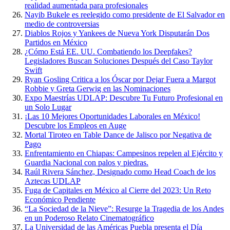
realidad aumentada para profesionales
Nayib Bukele es reelegido como presidente de El Salvador en
medio de controversias
Diablos Rojos y Yankees de Nueva York Disputarán Dos
Partidos en México
¿Cómo Está EE. UU. Combatiendo los Deepfakes?
Legisladores Buscan Soluciones Después del Caso Taylor
Swift
Ryan Gosling Critica a los Óscar por Dejar Fuera a Margot
Robbie y Greta Gerwig en las Nominaciones
Expo Maestrías UDLAP: Descubre Tu Futuro Profesional en
un Solo Lugar
¡Las 10 Mejores Oportunidades Laborales en México!
Descubre los Empleos en Auge
Mortal Tiroteo en Table Dance de Jalisco por Negativa de
Pago
Enfrentamiento en Chiapas: Campesinos repelen al Ejército y
Guardia Nacional con palos y piedras.
Raúl Rivera Sánchez, Designado como Head Coach de los
Aztecas UDLAP
Fuga de Capitales en México al Cierre del 2023: Un Reto
Económico Pendiente
“La Sociedad de la Nieve”: Resurge la Tragedia de los Andes
en un Poderoso Relato Cinematográfico
La Universidad de las Américas Puebla presenta el Día