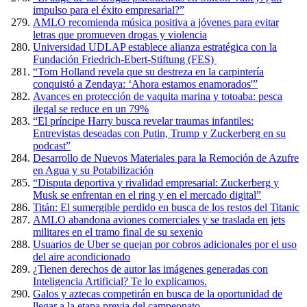
impulso para el éxito empresarial?”
AMLO recomienda música positiva a jóvenes para evitar
letras que promueven drogas y violencia
Universidad UDLAP establece alianza estratégica con la
Fundación Friedrich-Ebert-Stiftung (FES)
“Tom Holland revela que su destreza en la carpintería
conquistó a Zendaya: ‘Ahora estamos enamorados'”
Avances en protección de vaquita marina y totoaba: pesca
ilegal se reduce en un 79%
“El príncipe Harry busca revelar traumas infantiles:
Entrevistas deseadas con Putin, Trump y Zuckerberg en su
podcast”
Desarrollo de Nuevos Materiales para la Remoción de Azufre
en Agua y su Potabilización
“Disputa deportiva y rivalidad empresarial: Zuckerberg y
Musk se enfrentan en el ring y en el mercado digital”
Titán: El sumergible perdido en busca de los restos del Titanic
AMLO abandona aviones comerciales y se traslada en jets
militares en el tramo final de su sexenio
Usuarios de Uber se quejan por cobros adicionales por el uso
del aire acondicionado
¿Tienen derechos de autor las imágenes generadas con
Inteligencia Artificial? Te lo explicamos.
Galos y aztecas competirán en busca de la oportunidad de
llegar a la etapa previa del campeonato.