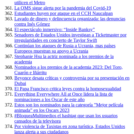
utilicen el Metro
La OMS sigue alerta por la pandemia del Covid-19
Estudiantes huyen por ataque en el CCH Naucalpan
Lavado de dinero y delincuencia organizada: las denuncias
contra Inés Gómez
El espectáculo inmersivo: “Inside Banksy”
Senadores de Estados Unidos investigan a Ticketmaster por
irregularidades en concierto de Taylor Swift
Continúan los ataques de Rusia a Ucrania, mas países
Europeos muestran su apoyo a Ucrania
Stephanie Hsu la actriz nominada a los premios de la
academia
Nominados a los premios de la academia 2023: Del Toro,
Cuarón e Iñárritu
Beyonce desata críticas y controversia por su presentación en
Dubai
El Papa Francisco critica leyes contra la homosexualidad
Everything Everywhere All at Once lidera la lista de
nominaciones a los Oscar de este año
Estos son los nominados para la categoría ”Mejor película
animada” en los Oscars 2023
#BloqueaMultimedios el hashtag que usan los usuarios
cansados de la televisora
Por violencia de Taxistas en zona turística, Estados Unidos
lanza alerta a sus ciudadanos