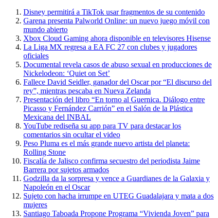
Disney permitirá a TikTok usar fragmentos de su contenido
Garena presenta Palworld Online: un nuevo juego móvil con
mundo abierto
Xbox Cloud Gaming ahora disponible en televisores Hisense
La Liga MX regresa a EA FC 27 con clubes y jugadores
oficiales
Documental revela casos de abuso sexual en producciones de
Nickelodeon: ‘Quiet on Set’
Fallece David Seidler, ganador del Oscar por “El discurso del
rey”, mientras pescaba en Nueva Zelanda
Presentación del libro “En torno al Guernica. Diálogo entre
Picasso y Fernández Carrión” en el Salón de la Plástica
Mexicana del INBAL
YouTube rediseña su app para TV para destacar los
comentarios sin ocultar el video
Peso Pluma es el más grande nuevo artista del planeta:
Rolling Stone
Fiscalía de Jalisco confirma secuestro del periodista Jaime
Barrera por sujetos armados
Godzilla da la sorpresa y vence a Guardianes de la Galaxia y
Napoleón en el Oscar
Sujeto con hacha irrumpe en UTEG Guadalajara y mata a dos
mujeres
Santiago Taboada Propone Programa “Vivienda Joven” para