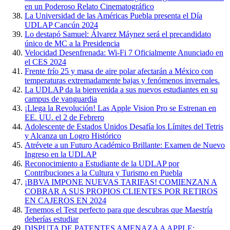
en un Poderoso Relato Cinematográfico
La Universidad de las Américas Puebla presenta el Día
UDLAP Cancún 2024
Lo destapó Samuel: Álvarez Máynez será el precandidato
único de MC a la Presidencia
Velocidad Desenfrenada: Wi-Fi 7 Oficialmente Anunciado en
el CES 2024
Frente frío 25 y masa de aire polar afectarán a México con
temperaturas extremadamente bajas y fenómenos invernales.
La UDLAP da la bienvenida a sus nuevos estudiantes en su
campus de vanguardia
¡Llega la Revolución! Las Apple Vision Pro se Estrenan en
EE. UU. el 2 de Febrero
Adolescente de Estados Unidos Desafía los Límites del Tetris
y Alcanza un Logro Histórico
Atrévete a un Futuro Académico Brillante: Examen de Nuevo
Ingreso en la UDLAP
Reconocimiento a Estudiante de la UDLAP por
Contribuciones a la Cultura y Turismo en Puebla
¡BBVA IMPONE NUEVAS TARIFAS! COMIENZAN A
COBRAR A SUS PROPIOS CLIENTES POR RETIROS
EN CAJEROS EN 2024
Tenemos el Test perfecto para que descubras que Maestría
deberías estudiar
DISPUTA DE PATENTES AMENAZA A APPLE: