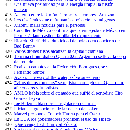
Una nueva posibilidad para la energía limpia: la fusión
nuclear
Acuerdo entre la Unión Europea y la empresa Amazon
Los obstáculos que enfrentan las poblaciones indígenas
Xiaomi: malas noticias para el personal
Canciller de México confirma que la embajada de México en
Perú está dando asilo a familia del ex presidente
Ricardo Sheffield la duplicidad de boletos en concierto de
Bad Bunny
Varios drones rusos alcanzan la capital ucraniana
Termina el mundial en Qatar 2022: Argentina se lleva la copa
del mundo
Realizan cambios en la Federación Portuguesa, se va
Fernando Santos
Avatar: The way of the water, así va su estreno
”Virus de los camellos” se registran contagios en Qatar entre
aficionados y futbolistas
AMLO habla sobre el atentado que sufrió el periodista Ciro
Gómez Leyva
Joe Biden habla sobre la regulación de armas
Inician las grabaciones de la secuela del Joker
Marvel propone a Tenoch Huerta para el Oscar
En EUA los gobernadores prohiben el uso de TikTok
¡Que venga Bad Bunny al Zócalo!
Sexta oleada de casos de Covid-19 en México