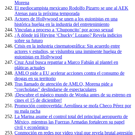
Morena
El mediocampista mexicano Rodolfo Pizarro se une al AEK
Atenas para la próxima temporada
Actores de Hollywood se unen a los guionistas en una
histórica huelga en la industria del entretenimiento
Vinculan a proceso a ‘Chuponcito’ por acoso sexual
¿A dónde irá Hirving ‘Chucky’ Lozano? Revela indicios
sobre su futuro
Crisis en la industria cinematográfica: Sin acuerdo entre
actores y estudios, se vislumbra una inminente huelga de
guionistas en Hollywood
Cruz Azul busca repatriar a Marco Fabián al plantel en
pláticas actuales
AMLO pide a EU acelerar acciones contra el consumo de
drogas en su territorio
Tras llamado de atención de AMLO, Morena pide a
“corcholatas” deslindarse de espectaculares
¡Descubre el mágico mundo de Wonka antes de su estreno en
cines el 15 de diciembre!
Promoción controvertida: Aerolínea se mofa Checo Pérez por
su mala racha
La Marina asume el control total del principal aeropuerto de
México, mientras las Fuerzas Armadas fortalecen su papel
civil y económico
Conmoción en redes por video viral que revela brutal agresión