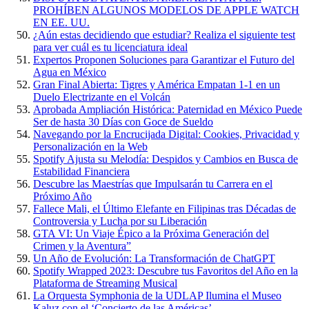
PROHÍBEN ALGUNOS MODELOS DE APPLE WATCH
EN EE. UU.
¿Aún estas decidiendo que estudiar? Realiza el siguiente test
para ver cuál es tu licenciatura ideal
Expertos Proponen Soluciones para Garantizar el Futuro del
Agua en México
Gran Final Abierta: Tigres y América Empatan 1-1 en un
Duelo Electrizante en el Volcán
Aprobada Ampliación Histórica: Paternidad en México Puede
Ser de hasta 30 Días con Goce de Sueldo
Navegando por la Encrucijada Digital: Cookies, Privacidad y
Personalización en la Web
Spotify Ajusta su Melodía: Despidos y Cambios en Busca de
Estabilidad Financiera
Descubre las Maestrías que Impulsarán tu Carrera en el
Próximo Año
Fallece Mali, el Último Elefante en Filipinas tras Décadas de
Controversia y Lucha por su Liberación
GTA VI: Un Viaje Épico a la Próxima Generación del
Crimen y la Aventura”
Un Año de Evolución: La Transformación de ChatGPT
Spotify Wrapped 2023: Descubre tus Favoritos del Año en la
Plataforma de Streaming Musical
La Orquesta Symphonia de la UDLAP Ilumina el Museo
Kaluz con el ‘Concierto de las Américas’