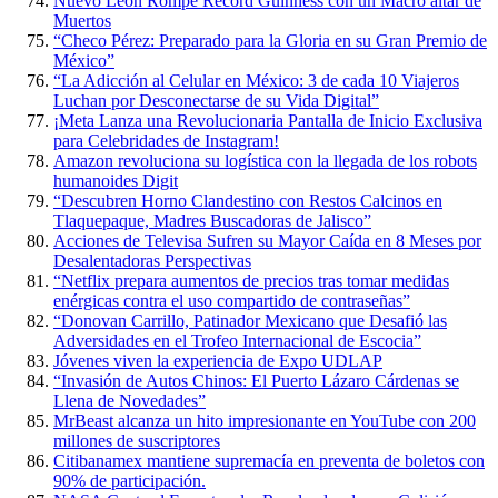
Nuevo León Rompe Récord Guinness con un Macro altar de
Muertos
“Checo Pérez: Preparado para la Gloria en su Gran Premio de
México”
“La Adicción al Celular en México: 3 de cada 10 Viajeros
Luchan por Desconectarse de su Vida Digital”
¡Meta Lanza una Revolucionaria Pantalla de Inicio Exclusiva
para Celebridades de Instagram!
Amazon revoluciona su logística con la llegada de los robots
humanoides Digit
“Descubren Horno Clandestino con Restos Calcinos en
Tlaquepaque, Madres Buscadoras de Jalisco”
Acciones de Televisa Sufren su Mayor Caída en 8 Meses por
Desalentadoras Perspectivas
“Netflix prepara aumentos de precios tras tomar medidas
enérgicas contra el uso compartido de contraseñas”
“Donovan Carrillo, Patinador Mexicano que Desafió las
Adversidades en el Trofeo Internacional de Escocia”
Jóvenes viven la experiencia de Expo UDLAP
“Invasión de Autos Chinos: El Puerto Lázaro Cárdenas se
Llena de Novedades”
MrBeast alcanza un hito impresionante en YouTube con 200
millones de suscriptores
Citibanamex mantiene supremacía en preventa de boletos con
90% de participación.