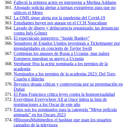
Falleció la primera actriz en interpretar a Merlina Addams
Abogado solicita alertar a turistas extranjeros para que no
utilicen el Metro
La OMS sigue alerta por la pandemia del Covid-19
Estudiantes huyen por ataque en el CCH Naucalpan
Lavado de dinero y delincuencia organizada: las denuncias
contra Inés Gómez
El espectáculo inmersivo: “Inside Banksy”
Senadores de Estados Unidos investigan a Ticketmaster por
irregularidades en concierto de Taylor Swift
Continúan los ataques de Rusia a Ucrania, mas países
Europeos muestran su apoyo a Ucrania
Stephanie Hsu la actriz nominada a los premios de la
academia
Nominados a los premios de la academia 2023: Del Toro,
Cuarón e Iñárritu
Beyonce desata críticas y controversia por su presentación en
Dubai
El Papa Francisco critica leyes contra la homosexualidad
Everything Everywhere All at Once lidera la lista de
nominaciones a los Oscar de este año
Estos son los nominados para la categoría ”Mejor película
animada” en los Oscars 2023
#BloqueaMultimedios el hashtag que usan los usuarios
cansados de la televisora