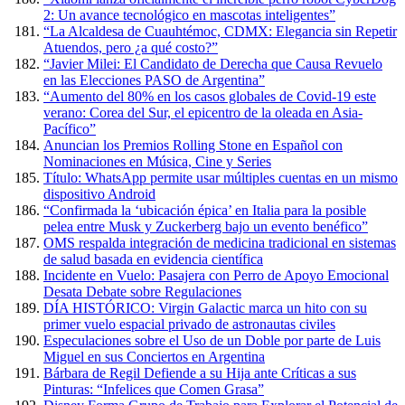
2: Un avance tecnológico en mascotas inteligentes”
“La Alcaldesa de Cuauhtémoc, CDMX: Elegancia sin Repetir
Atuendos, pero ¿a qué costo?”
“Javier Milei: El Candidato de Derecha que Causa Revuelo
en las Elecciones PASO de Argentina”
“Aumento del 80% en los casos globales de Covid-19 este
verano: Corea del Sur, el epicentro de la oleada en Asia-
Pacífico”
Anuncian los Premios Rolling Stone en Español con
Nominaciones en Música, Cine y Series
Título: WhatsApp permite usar múltiples cuentas en un mismo
dispositivo Android
“Confirmada la ‘ubicación épica’ en Italia para la posible
pelea entre Musk y Zuckerberg bajo un evento benéfico”
OMS respalda integración de medicina tradicional en sistemas
de salud basada en evidencia científica
Incidente en Vuelo: Pasajera con Perro de Apoyo Emocional
Desata Debate sobre Regulaciones
DÍA HISTÓRICO: Virgin Galactic marca un hito con su
primer vuelo espacial privado de astronautas civiles
Especulaciones sobre el Uso de un Doble por parte de Luis
Miguel en sus Conciertos en Argentina
Bárbara de Regil Defiende a su Hija ante Críticas a sus
Pinturas: “Infelices que Comen Grasa”