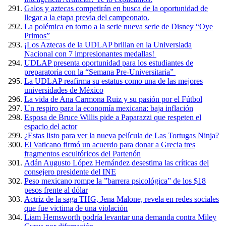
Galos y aztecas competirán en busca de la oportunidad de
llegar a la etapa previa del campeonato.
La polémica en torno a la serie nueva serie de Disney “Oye
Primos”
¡Los Aztecas de la UDLAP brillan en la Universiada
Nacional con 7 impresionantes medallas!
UDLAP presenta oportunidad para los estudiantes de
preparatoria con la “Semana Pre-Universitaria”
La UDLAP reafirma su estatus como una de las mejores
universidades de México
La vida de Ana Carmona Ruiz y su pasión por el Fútbol
Un respiro para la economía mexicana: baja inflación
Esposa de Bruce Willis pide a Paparazzi que respeten el
espacio del actor
¿Estas listo para ver la nueva película de Las Tortugas Ninja?
El Vaticano firmó un acuerdo para donar a Grecia tres
fragmentos escultóricos del Partenón
Adán Augusto López Hernández desestima las críticas del
consejero presidente del INE
Peso mexicano rompe la ”barrera psicológica” de los $18
pesos frente al dólar
Actriz de la saga THG, Jena Malone, revela en redes sociales
que fue victima de una violación
Liam Hemsworth podría levantar una demanda contra Miley