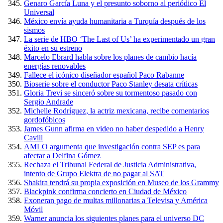
Genaro García Luna y el presunto soborno al periódico El
Universal
México envía ayuda humanitaria a Turquía después de los
sismos
La serie de HBO ‘The Last of Us’ ha experimentado un gran
éxito en su estreno
Marcelo Ebrard habla sobre los planes de cambio hacía
energías renovables
Fallece el icónico diseñador español Paco Rabanne
Bioserie sobre el conductor Paco Stanley desata críticas
Gloria Trevi se sinceró sobre su tormentoso pasado con
Sergio Andrade
Michelle Rodríguez, la actriz mexicana, recibe comentarios
gordofóbicos
James Gunn afirma en video no haber despedido a Henry
Cavill
AMLO argumenta que investigación contra SEP es para
afectar a Delfina Gómez
Rechaza el Tribunal Federal de Justicia Administrativa,
intento de Grupo Elektra de no pagar al SAT
Shakira tendrá su propia exposición en Museo de los Grammy
Blackpink confirma concierto en Ciudad de México
Exoneran pago de multas millonarias a Televisa y América
Móvil
Warner anuncia los siguientes planes para el universo DC