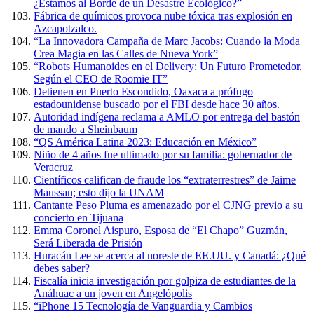
¿Estamos al Borde de un Desastre Ecológico?”
Fábrica de químicos provoca nube tóxica tras explosión en
Azcapotzalco.
“La Innovadora Campaña de Marc Jacobs: Cuando la Moda
Crea Magia en las Calles de Nueva York”
“Robots Humanoides en el Delivery: Un Futuro Prometedor,
Según el CEO de Roomie IT”
Detienen en Puerto Escondido, Oaxaca a prófugo
estadounidense buscado por el FBI desde hace 30 años.
Autoridad indígena reclama a AMLO por entrega del bastón
de mando a Sheinbaum
“QS América Latina 2023: Educación en México”
Niño de 4 años fue ultimado por su familia: gobernador de
Veracruz
Científicos califican de fraude los “extraterrestres” de Jaime
Maussan; esto dijo la UNAM
Cantante Peso Pluma es amenazado por el CJNG previo a su
concierto en Tijuana
Emma Coronel Aispuro, Esposa de “El Chapo” Guzmán,
Será Liberada de Prisión
Huracán Lee se acerca al noreste de EE.UU. y Canadá: ¿Qué
debes saber?
Fiscalía inicia investigación por golpiza de estudiantes de la
Anáhuac a un joven en Angelópolis
“iPhone 15 Tecnología de Vanguardia y Cambios