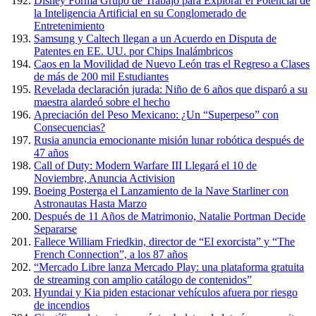
Disney Forma Grupo de Trabajo para Explorar el Potencial de
la Inteligencia Artificial en su Conglomerado de
Entretenimiento
Samsung y Caltech llegan a un Acuerdo en Disputa de
Patentes en EE. UU. por Chips Inalámbricos
Caos en la Movilidad de Nuevo León tras el Regreso a Clases
de más de 200 mil Estudiantes
Revelada declaración jurada: Niño de 6 años que disparó a su
maestra alardeó sobre el hecho
Apreciación del Peso Mexicano: ¿Un “Superpeso” con
Consecuencias?
Rusia anuncia emocionante misión lunar robótica después de
47 años
Call of Duty: Modern Warfare III Llegará el 10 de
Noviembre, Anuncia Activision
Boeing Posterga el Lanzamiento de la Nave Starliner con
Astronautas Hasta Marzo
Después de 11 Años de Matrimonio, Natalie Portman Decide
Separarse
Fallece William Friedkin, director de “El exorcista” y “The
French Connection”, a los 87 años
“Mercado Libre lanza Mercado Play: una plataforma gratuita
de streaming con amplio catálogo de contenidos”
Hyundai y Kia piden estacionar vehículos afuera por riesgo
de incendios