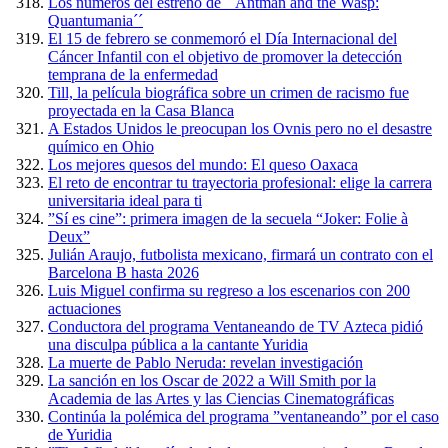
Los números del estreno de ´´Antman and the Wasp:
Quantumania´´
El 15 de febrero se conmemoró el Día Internacional del
Cáncer Infantil con el objetivo de promover la detección
temprana de la enfermedad
Till, la película biográfica sobre un crimen de racismo fue
proyectada en la Casa Blanca
A Estados Unidos le preocupan los Ovnis pero no el desastre
químico en Ohio
Los mejores quesos del mundo: El queso Oaxaca
El reto de encontrar tu trayectoria profesional: elige la carrera
universitaria ideal para ti
”Sí es cine”: primera imagen de la secuela “Joker: Folie à
Deux”
Julián Araujo, futbolista mexicano, firmará un contrato con el
Barcelona B hasta 2026
Luis Miguel confirma su regreso a los escenarios con 200
actuaciones
Conductora del programa Ventaneando de TV Azteca pidió
una disculpa pública a la cantante Yuridia
La muerte de Pablo Neruda: revelan investigación
La sanción en los Oscar de 2022 a Will Smith por la
Academia de las Artes y las Ciencias Cinematográficas
Continúa la polémica del programa ”ventaneando” por el caso
de Yuridia