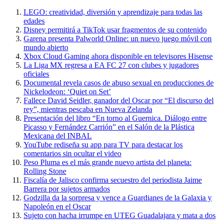
LEGO: creatividad, diversión y aprendizaje para todas las
edades
Disney permitirá a TikTok usar fragmentos de su contenido
Garena presenta Palworld Online: un nuevo juego móvil con
mundo abierto
Xbox Cloud Gaming ahora disponible en televisores Hisense
La Liga MX regresa a EA FC 27 con clubes y jugadores
oficiales
Documental revela casos de abuso sexual en producciones de
Nickelodeon: ‘Quiet on Set’
Fallece David Seidler, ganador del Oscar por “El discurso del
rey”, mientras pescaba en Nueva Zelanda
Presentación del libro “En torno al Guernica. Diálogo entre
Picasso y Fernández Carrión” en el Salón de la Plástica
Mexicana del INBAL
YouTube rediseña su app para TV para destacar los
comentarios sin ocultar el video
Peso Pluma es el más grande nuevo artista del planeta:
Rolling Stone
Fiscalía de Jalisco confirma secuestro del periodista Jaime
Barrera por sujetos armados
Godzilla da la sorpresa y vence a Guardianes de la Galaxia y
Napoleón en el Oscar
Sujeto con hacha irrumpe en UTEG Guadalajara y mata a dos