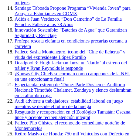
mujeres
Santiago Taboada Propone Programa “Vivienda Joven” para
Apoyar a Estudiantes en CDMX
Adiós a Juan Verduzco, “Don Camerino” de La Familia
Peluche: Fallece a los 78 Años
Innovación Sostenible: “Baterías de Agua” que Garantizan
Seguridad y Reciclaje
Profepa rescata elefanta en condiciones precarias cercana a
carretera
Fallece Sasha Montenegro, ícono del “Cine de ficheras” y
viuda del expresidente López Portillo
Deadpool 3: Hugh Jackman lanza un ‘dardo’ al estreno del
tráiler y Ryan Reynolds le responde
¡Kansas City Chiefs se coronan como campeones de la NFL
en una emocionante final!
Espectacular estreno de ‘Dune: Parte Dos’ en el Auditorio
Nacional: Timothée Chalamet, Zendaya y elenco deslumbran
en la alfombra roja.
Audi advierte a trabajadores: estabilidad laboral en juego
mientras se decide el futuro de la huelga
Resguardo y recuperación en el Zoológico Tamatán: Osezna,
lince y ocelote reciben atención integral
Fallece Pilo Chistes, el reconocido comediante norteño de
Montemorelos
Retiro Masivo de Honda: 750 mil Vehículos con Defecto en