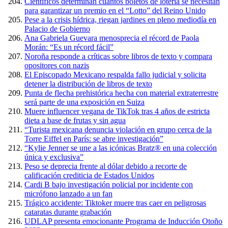
Científicos determinan cuántos boletos de lotería se necesitan
para garantizar un premio en el “Lotto” del Reino Unido
Pese a la crisis hídrica, riegan jardines en pleno mediodía en
Palacio de Gobierno
Ana Gabriela Guevara menosprecia el récord de Paola
Morán: “Es un récord fácil”
Noroña responde a críticas sobre libros de texto y compara
opositores con nazis
El Episcopado Mexicano respalda fallo judicial y solicita
detener la distribución de libros de texto
Punta de flecha prehistórica hecha con material extraterrestre
será parte de una exposición en Suiza
Muere influencer vegana de TikTok tras 4 años de estricta
dieta a base de frutas y sin agua
“Turista mexicana denuncia violación en grupo cerca de la
Torre Eiffel en París: se abre investigación”
“Kylie Jenner se une a las icónicas Bratz® en una colección
única y exclusiva”
Peso se deprecia frente al dólar debido a recorte de
calificación crediticia de Estados Unidos
Cardi B bajo investigación policial por incidente con
micrófono lanzado a un fan
Trágico accidente: Tiktoker muere tras caer en peligrosas
cataratas durante grabación
UDLAP presenta emocionante Programa de Inducción Otoño