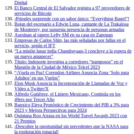
Digital
El Banco Central de El Salvador registra a 97 proveedores de
servicios de Bitcoin
¡Pringles sorprende con un sabor único: “Everything Bagel”!
Bajan del escenario a Edwin Luna, cantante de La Trakalosa
de Monterrey, por supuesta presencia de personas armadas
Asesinan al rapero Lefty SM en su casa en Zapopan
Empresas de Carlos Slim, las más señaladas por fallas en el
servicio, según el IFT
“La misión lunar india Chandrayaan-3 concluye a la espera de
un nuevo amanecer”
Título: Indeporte investiga a corredores “tramposos” en el
Maratón de la Ciudad de México Telcel 2023
“¡Vuela en Paz! Corendon Airlines Anuncia Zona ‘Solo para
Adultos’ en sus Vuelos”
Elon Musk Anuncia la Incorporación de Llamadas de Voz y
Vídeo a Twitter/X
Alfredo Gutiérrez, el Liniero Mexicano, Continúa en los
49ers por Tercer Año
Banxico Eleva Pronóstico de Crecimiento del PIB a 3% para
2023 y Mejora Perspectivas para 2024
Quintana Roo Arrasa en los World Travel Awards 2023 con
21 Premios
¡Descubre la oportunidad sin precedentes que la NASA para
la exploración espacial!