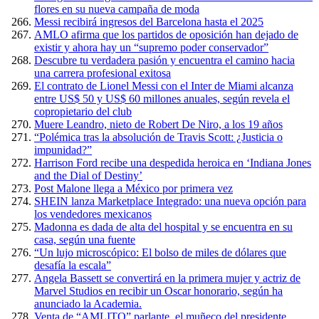
flores en su nueva campaña de moda
Messi recibirá ingresos del Barcelona hasta el 2025
AMLO afirma que los partidos de oposición han dejado de
existir y ahora hay un “supremo poder conservador”
Descubre tu verdadera pasión y encuentra el camino hacia
una carrera profesional exitosa
El contrato de Lionel Messi con el Inter de Miami alcanza
entre US$ 50 y US$ 60 millones anuales, según revela el
copropietario del club
Muere Leandro, nieto de Robert De Niro, a los 19 años
“Polémica tras la absolución de Travis Scott: ¿Justicia o
impunidad?”
Harrison Ford recibe una despedida heroica en ‘Indiana Jones
and the Dial of Destiny’
Post Malone llega a México por primera vez
SHEIN lanza Marketplace Integrado: una nueva opción para
los vendedores mexicanos
Madonna es dada de alta del hospital y se encuentra en su
casa, según una fuente
“Un lujo microscópico: El bolso de miles de dólares que
desafía la escala”
Angela Bassett se convertirá en la primera mujer y actriz de
Marvel Studios en recibir un Oscar honorario, según ha
anunciado la Academia.
Venta de “AMLITO” parlante, el muñeco del presidente