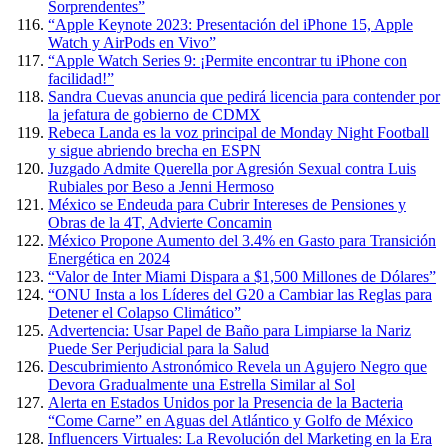
Sorprendentes”
“Apple Keynote 2023: Presentación del iPhone 15, Apple
Watch y AirPods en Vivo”
“Apple Watch Series 9: ¡Permite encontrar tu iPhone con
facilidad!”
Sandra Cuevas anuncia que pedirá licencia para contender por
la jefatura de gobierno de CDMX
Rebeca Landa es la voz principal de Monday Night Football
y sigue abriendo brecha en ESPN
Juzgado Admite Querella por Agresión Sexual contra Luis
Rubiales por Beso a Jenni Hermoso
México se Endeuda para Cubrir Intereses de Pensiones y
Obras de la 4T, Advierte Concamin
México Propone Aumento del 3.4% en Gasto para Transición
Energética en 2024
“Valor de Inter Miami Dispara a $1,500 Millones de Dólares”
“ONU Insta a los Líderes del G20 a Cambiar las Reglas para
Detener el Colapso Climático”
Advertencia: Usar Papel de Baño para Limpiarse la Nariz
Puede Ser Perjudicial para la Salud
Descubrimiento Astronómico Revela un Agujero Negro que
Devora Gradualmente una Estrella Similar al Sol
Alerta en Estados Unidos por la Presencia de la Bacteria
“Come Carne” en Aguas del Atlántico y Golfo de México
Influencers Virtuales: La Revolución del Marketing en la Era