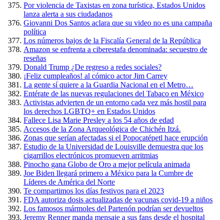
Por violencia de Taxistas en zona turística, Estados Unidos
lanza alerta a sus ciudadanos
Giovanni Dos Santos aclara que su video no es una campaña
política
Los números bajos de la Fiscalía General de la República
Amazon se enfrenta a ciberestafa denominada: secuestro de
reseñas
Donald Trump ¿De regreso a redes sociales?
¡Feliz cumpleaños! al cómico actor Jim Carrey
La gente sí quiere a la Guardia Nacional en el Metro…
Entérate de las nuevas regulaciones del Tabaco en México
Activistas advierten de un entorno cada vez más hostil para
los derechos LGBTQ+ en Estados Unidos
Fallece Lisa Marie Presley a los 54 años de edad
Accesos de la Zona Arqueológica de Chichén Itzá.
Zonas que serían afectadas si el Popocatépetl hace erupción
Estudio de la Universidad de Louisville demuestra que los
cigarrillos electrónicos promueven arritmias
Pinocho gana Globo de Oro a mejor película animada
Joe Biden llegará primero a México para la Cumbre de
Líderes de América del Norte
Te compartimos los días festivos para el 2023
FDA autoriza dosis actualizadas de vacunas covid-19 a niños
Los famosos mármoles del Partenón podrían ser devueltos
Jeremy Renner manda mensaje a sus fans desde el hospital