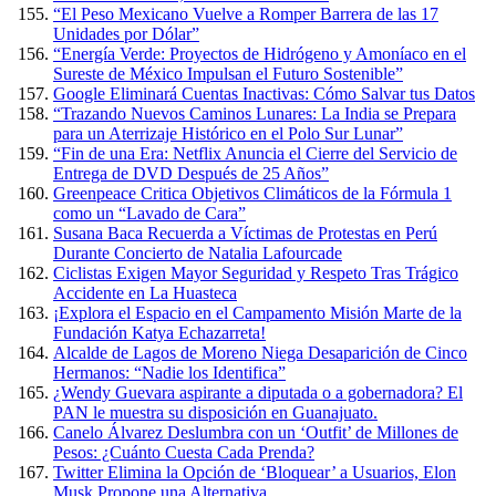
“El Peso Mexicano Vuelve a Romper Barrera de las 17
Unidades por Dólar”
“Energía Verde: Proyectos de Hidrógeno y Amoníaco en el
Sureste de México Impulsan el Futuro Sostenible”
Google Eliminará Cuentas Inactivas: Cómo Salvar tus Datos
“Trazando Nuevos Caminos Lunares: La India se Prepara
para un Aterrizaje Histórico en el Polo Sur Lunar”
“Fin de una Era: Netflix Anuncia el Cierre del Servicio de
Entrega de DVD Después de 25 Años”
Greenpeace Critica Objetivos Climáticos de la Fórmula 1
como un “Lavado de Cara”
Susana Baca Recuerda a Víctimas de Protestas en Perú
Durante Concierto de Natalia Lafourcade
Ciclistas Exigen Mayor Seguridad y Respeto Tras Trágico
Accidente en La Huasteca
¡Explora el Espacio en el Campamento Misión Marte de la
Fundación Katya Echazarreta!
Alcalde de Lagos de Moreno Niega Desaparición de Cinco
Hermanos: “Nadie los Identifica”
¿Wendy Guevara aspirante a diputada o a gobernadora? El
PAN le muestra su disposición en Guanajuato.
Canelo Álvarez Deslumbra con un ‘Outfit’ de Millones de
Pesos: ¿Cuánto Cuesta Cada Prenda?
Twitter Elimina la Opción de ‘Bloquear’ a Usuarios, Elon
Musk Propone una Alternativa