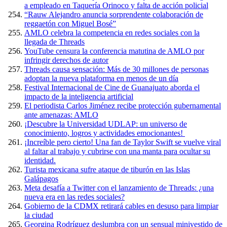
a empleado en Taquería Orinoco y falta de acción policial
“Rauw Alejandro anuncia sorprendente colaboración de
reggaetón con Miguel Bosé”
AMLO celebra la competencia en redes sociales con la
llegada de Threads
YouTube censura la conferencia matutina de AMLO por
infringir derechos de autor
Threads causa sensación: Más de 30 millones de personas
adoptan la nueva plataforma en menos de un día
Festival Internacional de Cine de Guanajuato aborda el
impacto de la inteligencia artificial
El periodista Carlos Jiménez recibe protección gubernamental
ante amenazas: AMLO
¡Descubre la Universidad UDLAP: un universo de
conocimiento, logros y actividades emocionantes!
¡Increíble pero cierto! Una fan de Taylor Swift se vuelve viral
al faltar al trabajo y cubrirse con una manta para ocultar su
identidad.
Turista mexicana sufre ataque de tiburón en las Islas
Galápagos
Meta desafía a Twitter con el lanzamiento de Threads: ¿una
nueva era en las redes sociales?
Gobierno de la CDMX retirará cables en desuso para limpiar
la ciudad
Georgina Rodríguez deslumbra con un sensual minivestido de