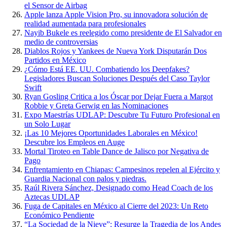
el Sensor de Airbag
Apple lanza Apple Vision Pro, su innovadora solución de
realidad aumentada para profesionales
Nayib Bukele es reelegido como presidente de El Salvador en
medio de controversias
Diablos Rojos y Yankees de Nueva York Disputarán Dos
Partidos en México
¿Cómo Está EE. UU. Combatiendo los Deepfakes?
Legisladores Buscan Soluciones Después del Caso Taylor
Swift
Ryan Gosling Critica a los Óscar por Dejar Fuera a Margot
Robbie y Greta Gerwig en las Nominaciones
Expo Maestrías UDLAP: Descubre Tu Futuro Profesional en
un Solo Lugar
¡Las 10 Mejores Oportunidades Laborales en México!
Descubre los Empleos en Auge
Mortal Tiroteo en Table Dance de Jalisco por Negativa de
Pago
Enfrentamiento en Chiapas: Campesinos repelen al Ejército y
Guardia Nacional con palos y piedras.
Raúl Rivera Sánchez, Designado como Head Coach de los
Aztecas UDLAP
Fuga de Capitales en México al Cierre del 2023: Un Reto
Económico Pendiente
“La Sociedad de la Nieve”: Resurge la Tragedia de los Andes