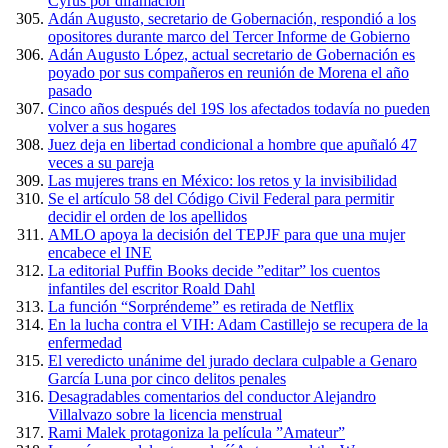
Cyrus por difamación
Adán Augusto, secretario de Gobernación, respondió a los
opositores durante marco del Tercer Informe de Gobierno
Adán Augusto López, actual secretario de Gobernación es
poyado por sus compañeros en reunión de Morena el año
pasado
Cinco años después del 19S los afectados todavía no pueden
volver a sus hogares
Juez deja en libertad condicional a hombre que apuñaló 47
veces a su pareja
Las mujeres trans en México: los retos y la invisibilidad
Se el artículo 58 del Código Civil Federal para permitir
decidir el orden de los apellidos
AMLO apoya la decisión del TEPJF para que una mujer
encabece el INE
La editorial Puffin Books decide ”editar” los cuentos
infantiles del escritor Roald Dahl
La función “Sorpréndeme” es retirada de Netflix
En la lucha contra el VIH: Adam Castillejo se recupera de la
enfermedad
El veredicto unánime del jurado declara culpable a Genaro
García Luna por cinco delitos penales
Desagradables comentarios del conductor Alejandro
Villalvazo sobre la licencia menstrual
Rami Malek protagoniza la película ”Amateur”