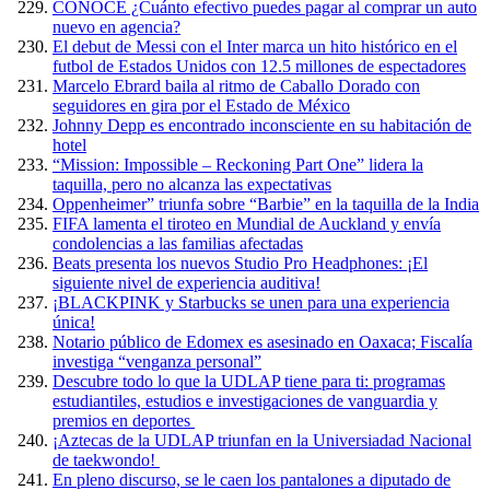
CONOCE ¿Cuánto efectivo puedes pagar al comprar un auto
nuevo en agencia?
El debut de Messi con el Inter marca un hito histórico en el
futbol de Estados Unidos con 12.5 millones de espectadores
Marcelo Ebrard baila al ritmo de Caballo Dorado con
seguidores en gira por el Estado de México
Johnny Depp es encontrado inconsciente en su habitación de
hotel
“Mission: Impossible – Reckoning Part One” lidera la
taquilla, pero no alcanza las expectativas
Oppenheimer” triunfa sobre “Barbie” en la taquilla de la India
FIFA lamenta el tiroteo en Mundial de Auckland y envía
condolencias a las familias afectadas
Beats presenta los nuevos Studio Pro Headphones: ¡El
siguiente nivel de experiencia auditiva!
¡BLACKPINK y Starbucks se unen para una experiencia
única!
Notario público de Edomex es asesinado en Oaxaca; Fiscalía
investiga “venganza personal”
Descubre todo lo que la UDLAP tiene para ti: programas
estudiantiles, estudios e investigaciones de vanguardia y
premios en deportes
¡Aztecas de la UDLAP triunfan en la Universiadad Nacional
de taekwondo!
En pleno discurso, se le caen los pantalones a diputado de