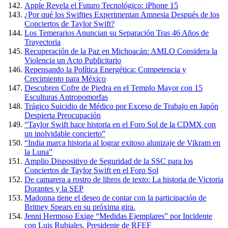
Apple Revela el Futuro Tecnológico: iPhone 15
¿Por qué los Swifties Experimentan Amnesia Después de los
Conciertos de Taylor Swift?
Los Temerarios Anuncian su Separación Tras 46 Años de
Trayectoria
Recuperación de la Paz en Michoacán: AMLO Considera la
Violencia un Acto Publicitario
Repensando la Política Energética: Competencia y
Crecimiento para México
Descubren Cofre de Piedra en el Templo Mayor con 15
Esculturas Antropomorfas
Trágico Suicidio de Médico por Exceso de Trabajo en Japón
Despierta Preocupación
“Taylor Swift hace historia en el Foro Sol de la CDMX con
un inolvidable concierto”
“India marca historia al lograr exitoso alunizaje de Vikram en
la Luna”
Amplio Dispositivo de Seguridad de la SSC para los
Conciertos de Taylor Swift en el Foro Sol
De camarera a rostro de libros de texto: La historia de Victoria
Dorantes y la SEP
Madonna tiene el deseo de contar con la participación de
Britney Spears en su próxima gira.
Jenni Hermoso Exige “Medidas Ejemplares” por Incidente
con Luis Rubiales, Presidente de RFEF