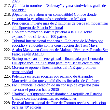
2023
¡Cambia tu nombre a “Subway” y gana sándwiches gratis de
por vida!
¡Opciones para ahorrar en combustible! Conoce dónde
encontrar la gasolina más económica en México
Presidencia invierte más de 2 millones de pesos en modernizar
el helipuerto de Palacio Nacional
Gobierno mexicano solicita pruebas a la DEA sobre
expansión de cárteles en 100 países
Tribunal Internacional condena al Gobierno de México por
ecocidio y etnocidio con la construcción del Tren Maya
Asalto Masivo en Cumbres de Maltrata, Veracruz, Resulta Ser
Falso, según AMLO
Startup mexicana de energía solar financiada por Leonardo
DiCaprio recauda 31.5 mdd para impulsar su crecimiento
Morena se opone a lineamientos del INE que prohíben
retroactividad
Polémica en redes sociales por reclamo de Alejandro
Marcovich a fan que vendió discos firmados de Caifanes
FMF anuncia la creación de un consejo de expertos para
asesorar el proceso hacia 2030
“Barbie” y “Oppenheimer” dominan la taquilla en Estados
Unidos con impresionantes recaudaciones
Festival Internacional de Cine de Toronto revela su selección
para su 48ª edición