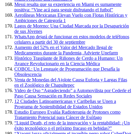
Messi resalta que su experiencia en Miami es sumamente
positiva: “Vine acá para seguir disfrutando el futbol”
Aerolíneas Mexicanas Elevan Vuelo con Flotas Históricas y
Ambiciones de Categoría 1
Lagos de Moreno: Una Ciudad Marcada por la Desaparición
de sus Jóvenes
WhatsApp dejará de funcionar en estos modelos de teléfonos
celulares a partir del 30 de septiembre
Aumento del 52% en el Valor del Mercado Ilegal de
Medicamentos durante la Pandemia, Advierte Unefarm
Histórico Trasplante de Riñones de Cerdo a Humano: Un
Avance Revolucionario en la Ciencia Médica
COBOL: Un Lenguaje de Programación que Desafía la
Obsolescencia
Venta de Monedas del Ajolote Causa Euforia y Largas Filas
en el Zoológico de Chapultepec
Video de Oso “Agradeciendo” a Automovilista por Cederle el
Paso Causa Sensación en Redes Sociales
12 Ciudades Latinoamericanas y Caribeñas se Unen a
Programa de Sostenibilidad de Estados Unidos
Estudio Europeo Evalúa Radioterapia de Protones como
Tratamiento Potencial para Cáncer de Esófago
“Liquid Death, el reto de la innovación y la rentabilidad: ¿Un
éxito tecnológico o el próximo fracaso en bebidas?”
“Xiaomi lanza oficialmente el increíble perro robot CyberDog