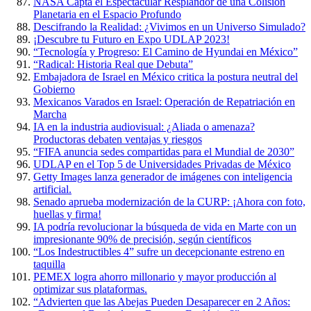
NASA Capta el Espectacular Resplandor de una Colisión
Planetaria en el Espacio Profundo
Descifrando la Realidad: ¿Vivimos en un Universo Simulado?
¡Descubre tu Futuro en Expo UDLAP 2023!
“Tecnología y Progreso: El Camino de Hyundai en México”
“Radical: Historia Real que Debuta”
Embajadora de Israel en México critica la postura neutral del
Gobierno
Mexicanos Varados en Israel: Operación de Repatriación en
Marcha
IA en la industria audiovisual: ¿Aliada o amenaza?
Productoras debaten ventajas y riesgos
“FIFA anuncia sedes compartidas para el Mundial de 2030”
UDLAP en el Top 5 de Universidades Privadas de México
Getty Images lanza generador de imágenes con inteligencia
artificial.
Senado aprueba modernización de la CURP: ¡Ahora con foto,
huellas y firma!
IA podría revolucionar la búsqueda de vida en Marte con un
impresionante 90% de precisión, según científicos
“Los Indestructibles 4” sufre un decepcionante estreno en
taquilla
PEMEX logra ahorro millonario y mayor producción al
optimizar sus plataformas.
“Advierten que las Abejas Pueden Desaparecer en 2 Años: