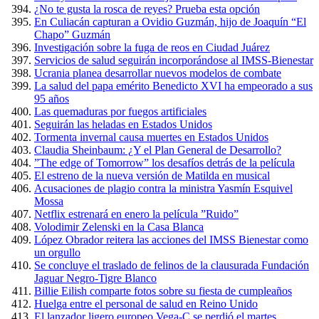
¿No te gusta la rosca de reyes? Prueba esta opción
En Culiacán capturan a Ovidio Guzmán, hijo de Joaquín “El
Chapo” Guzmán
Investigación sobre la fuga de reos en Ciudad Juárez
Servicios de salud seguirán incorporándose al IMSS-Bienestar
Ucrania planea desarrollar nuevos modelos de combate
La salud del papa emérito Benedicto XVI ha empeorado a sus
95 años
Las quemaduras por fuegos artificiales
Seguirán las heladas en Estados Unidos
Tormenta invernal causa muertes en Estados Unidos
Claudia Sheinbaum: ¿Y el Plan General de Desarrollo?
”The edge of Tomorrow” los desafíos detrás de la película
El estreno de la nueva versión de Matilda en musical
Acusaciones de plagio contra la ministra Yasmín Esquivel
Mossa
Netflix estrenará en enero la película ”Ruido”
Volodimir Zelenski en la Casa Blanca
López Obrador reitera las acciones del IMSS Bienestar como
un orgullo
Se concluye el traslado de felinos de la clausurada Fundación
Jaguar Negro-Tigre Blanco
Billie Eilish comparte fotos sobre su fiesta de cumpleaños
Huelga entre el personal de salud en Reino Unido
El lanzador ligero europeo Vega-C se perdió el martes