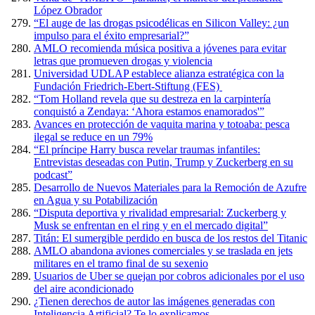
López Obrador
“El auge de las drogas psicodélicas en Silicon Valley: ¿un
impulso para el éxito empresarial?”
AMLO recomienda música positiva a jóvenes para evitar
letras que promueven drogas y violencia
Universidad UDLAP establece alianza estratégica con la
Fundación Friedrich-Ebert-Stiftung (FES)
“Tom Holland revela que su destreza en la carpintería
conquistó a Zendaya: ‘Ahora estamos enamorados'”
Avances en protección de vaquita marina y totoaba: pesca
ilegal se reduce en un 79%
“El príncipe Harry busca revelar traumas infantiles:
Entrevistas deseadas con Putin, Trump y Zuckerberg en su
podcast”
Desarrollo de Nuevos Materiales para la Remoción de Azufre
en Agua y su Potabilización
“Disputa deportiva y rivalidad empresarial: Zuckerberg y
Musk se enfrentan en el ring y en el mercado digital”
Titán: El sumergible perdido en busca de los restos del Titanic
AMLO abandona aviones comerciales y se traslada en jets
militares en el tramo final de su sexenio
Usuarios de Uber se quejan por cobros adicionales por el uso
del aire acondicionado
¿Tienen derechos de autor las imágenes generadas con
Inteligencia Artificial? Te lo explicamos.