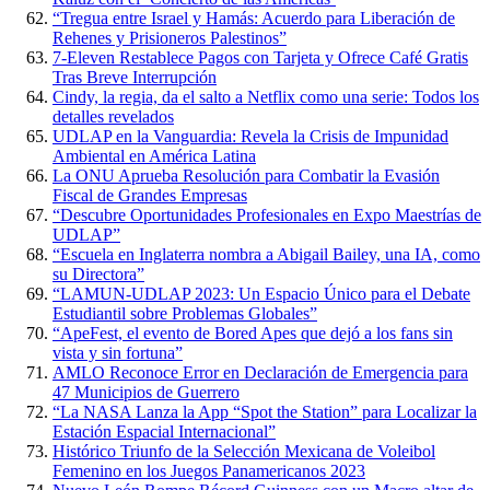
“Tregua entre Israel y Hamás: Acuerdo para Liberación de
Rehenes y Prisioneros Palestinos”
7-Eleven Restablece Pagos con Tarjeta y Ofrece Café Gratis
Tras Breve Interrupción
Cindy, la regia, da el salto a Netflix como una serie: Todos los
detalles revelados
UDLAP en la Vanguardia: Revela la Crisis de Impunidad
Ambiental en América Latina
La ONU Aprueba Resolución para Combatir la Evasión
Fiscal de Grandes Empresas
“Descubre Oportunidades Profesionales en Expo Maestrías de
UDLAP”
“Escuela en Inglaterra nombra a Abigail Bailey, una IA, como
su Directora”
“LAMUN-UDLAP 2023: Un Espacio Único para el Debate
Estudiantil sobre Problemas Globales”
“ApeFest, el evento de Bored Apes que dejó a los fans sin
vista y sin fortuna”
AMLO Reconoce Error en Declaración de Emergencia para
47 Municipios de Guerrero
“La NASA Lanza la App “Spot the Station” para Localizar la
Estación Espacial Internacional”
Histórico Triunfo de la Selección Mexicana de Voleibol
Femenino en los Juegos Panamericanos 2023