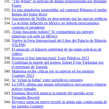
”The Whale” la película de drama protagonizada por Brendan
Fraser
En una plataforma suspendida: así comenzó Rihanna el medio
tiempo del Super Bowl
Suscriptores de Netflix en descontento por las nuevas políticas
La reciente inflación en México no debería preocuparnos,
comenta el presidente
¿Estás buscando trabajo? Te compartimos las mejores
empresas con sede en México
Vuelve la Feria Internacional del Libro del Palacio de Minería
(FILPM)
El aguacate: el impacto ambiental de las malas prácticas de
cultivo
Regresa el foro internacional: Expo Plásticos 2023
Confirman la muerte del portero Ahmet Eyüp Türkaslan por
el terremoto de Turquía
Madonna recibe críticas por su aspecto en los premios
Grammy 2023
Se ”echan la bolita” entre periódicos corruptos
La ONU afirma que piratas informáticos norcoreanos robaron
activos virtuales
Emiliano Becerril anuncia la muerte del querido actor
Fernando Becerril
Beyonce suma un nuevo record: la artista más condecorada de
los premios Grammy