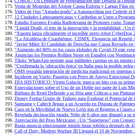
COBOL: Un Lenguaje de Programación que Desafía la Obsole
Venta de Monedas del Ajolote Causa Euforia y Largas Filas en
Video de Oso “Agradeciendo” a Automovilista por Cederle el 
12 Ciudades Latinoamericanas y Caribeñas se Unen a Programa
Estudio Europeo Evalúa Radioterapia de Protones como Tratam
“Liquid Death, el reto de la innovación y la rentabilidad: ¿Un 
“Xiaomi lanza oficialmente el increíble perro robot CyberDog 
“La Alcaldesa de Cuauhtémoc, CDMX: Elegancia sin Repetir A
“Javier Milei: El Candidato de Derecha que Causa Revuelo en
“Aumento del 80% en los casos globales de Covid-19 este verano
Anuncian los Premios Rolling Stone en Español con Nominacio
Título: WhatsApp permite usar múltiples cuentas en un mismo 
“Confirmada la ‘ubicación épica’ en Italia para la posible pel
OMS respalda integración de medicina tradicional en sistemas d
Incidente en Vuelo: Pasajera con Perro de Apoyo Emocional D
DÍA HISTÓRICO: Virgin Galactic marca un hito con su primer v
Especulaciones sobre el Uso de un Doble por parte de Luis Mig
Bárbara de Regil Defiende a su Hija ante Críticas a sus Pintur
Disney Forma Grupo de Trabajo para Explorar el Potencial de l
Samsung y Caltech llegan a un Acuerdo en Disputa de Patente
Caos en la Movilidad de Nuevo León tras el Regreso a Clases 
Revelada declaración jurada: Niño de 6 años que disparó a su m
Apreciación del Peso Mexicano: ¿Un “Superpeso” con Consec
Rusia anuncia emocionante misión lunar robótica después de 4
Call of Duty: Modern Warfare III Llegará el 10 de Noviembre,