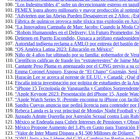
“Los Indestructibles 4” sufre un decepcionante estreno en taquil
PEMEX logra ahorro millonario y mayor producción al optimiza
“Advierten que las Abejas Pueden Desaparecer en 2 Años: ¿Es
Fábrica de químicos provoca nube tóxica tras explosión en Azc
“La Innovadora Campaña de Marc Jacobs: Cuando la Moda Cre
“Robots Humanoides en el Delivery: Un Futuro Prometedor, 
Detienen en Puerto Escondido, Oaxaca a prófugo estadouniden
Autoridad indígena reclama a AMLO por entrega del bastón 
“QS América Latina 2023: Educación en México”
Niño de 4 años fue ultimado por su familia: gobernador de Ver
Científicos califican de fraude los “extraterrestres” de Jaime 
Cantante Peso Pluma es amenazado por el CJNG previo a su co
Emma Coronel Aispuro, Esposa de “El Chapo” Guzmán, Será L
Huracán Lee se acerca al noreste de EE.UU. y Canadá: ¿Qué d
Fiscalía inicia investigación por golpiza de estudiantes de la 
“iPhone 15 Tecnología de Vanguardia y Cambios Sorprendente
“Apple Keynote 2023: Presentación del iPhone 15, Apple Wat
“Apple Watch Series 9: ¡Permite encontrar tu iPhone con facili
Sandra Cuevas anuncia que pedirá licencia para contender por
Rebeca Landa es la voz principal de Monday Night Football y
Juzgado Admite Querella por Agresión Sexual contra Luis Rub
México se Endeuda para Cubrir Intereses de Pensiones y Obras
México Propone Aumento del 3.4% en Gasto para Transición E
“Valor de Inter Miami Dispara a $1,500 Millones de Dólares”
“ONU Insta a los Líderes del G20 a Cambiar las Reglas para D