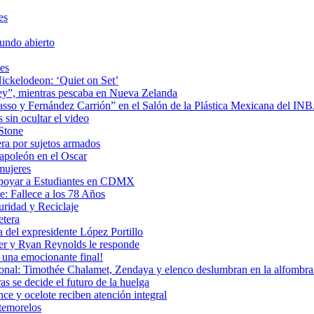
es
undo abierto
es
ickelodeon: ‘Quiet on Set’
 rey”, mientras pescaba en Nueva Zelanda
icasso y Fernández Carrión” en el Salón de la Plástica Mexicana del I
sin ocultar el video
 Stone
era por sujetos armados
Napoleón en el Oscar
mujeres
Apoyar a Estudiantes en CDMX
: Fallece a los 78 Años
uridad y Reciclaje
etera
 del expresidente López Portillo
ler y Ryan Reynolds le responde
una emocionante final!
ional: Timothée Chalamet, Zendaya y elenco deslumbran en la alfombra 
as se decide el futuro de la huelga
e y ocelote reciben atención integral
temorelos