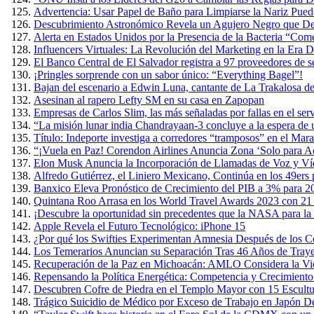
Advertencia: Usar Papel de Baño para Limpiarse la Nariz Puede
Descubrimiento Astronómico Revela un Agujero Negro que Devo
Alerta en Estados Unidos por la Presencia de la Bacteria “Co
Influencers Virtuales: La Revolución del Marketing en la Era Di
El Banco Central de El Salvador registra a 97 proveedores de s
¡Pringles sorprende con un sabor único: “Everything Bagel”!
Bajan del escenario a Edwin Luna, cantante de La Trakalosa de
Asesinan al rapero Lefty SM en su casa en Zapopan
Empresas de Carlos Slim, las más señaladas por fallas en el ser
“La misión lunar india Chandrayaan-3 concluye a la espera de
Título: Indeporte investiga a corredores “tramposos” en el Ma
“¡Vuela en Paz! Corendon Airlines Anuncia Zona ‘Solo para Ad
Elon Musk Anuncia la Incorporación de Llamadas de Voz y Ví
Alfredo Gutiérrez, el Liniero Mexicano, Continúa en los 49ers
Banxico Eleva Pronóstico de Crecimiento del PIB a 3% para 2
Quintana Roo Arrasa en los World Travel Awards 2023 con 21
¡Descubre la oportunidad sin precedentes que la NASA para la 
Apple Revela el Futuro Tecnológico: iPhone 15
¿Por qué los Swifties Experimentan Amnesia Después de los Co
Los Temerarios Anuncian su Separación Tras 46 Años de Traye
Recuperación de la Paz en Michoacán: AMLO Considera la Viol
Repensando la Política Energética: Competencia y Crecimient
Descubren Cofre de Piedra en el Templo Mayor con 15 Escult
Trágico Suicidio de Médico por Exceso de Trabajo en Japón D