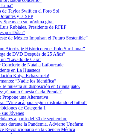
inolvidable concierto”
la Luna”
 de Taylor Swift en el Foro Sol
 Dorantes y la SEP
ey Spears en su próxima gira.
Luis Rubiales, Presidente de RFEF
es por Dólar”
ste de México Impulsan el Futuro Sostenible”
n Aterrizaje Histórico en el Polo Sur Lunar”
ntrega de DVD Después de 25 Años”
o un “Lavado de Cara”
 Concierto de Natalia Lafourcade
idente en La Huasteca
dación Katya Echazarreta!
anos: “Nadie los Identifica”
 le muestra su disposición en Guanajuato.
os: ¿Cuánto Cuesta Cada Prenda?
k Propone una Alternativa
: “Vine acá para seguir disfrutando el futbol”
biciones de Categoría 1
 sus Jóvenes
ulares a partir del 30 de septiembre
ntos durante la Pandemia, Advierte Unefarm
ce Revolucionario en la Ciencia Médica