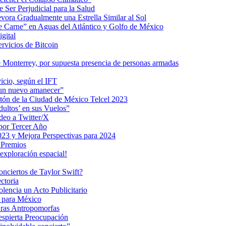
 Ser Perjudicial para la Salud
ra Gradualmente una Estrella Similar al Sol
me Carne” en Aguas del Atlántico y Golfo de México
gital
ervicios de Bitcoin
 Monterrey, por supuesta presencia de personas armadas
vicio, según el IFT
 un nuevo amanecer”
ratón de la Ciudad de México Telcel 2023
ultos’ en sus Vuelos”
deo a Twitter/X
 por Tercer Año
023 y Mejora Perspectivas para 2024
 Premios
exploración espacial!
nciertos de Taylor Swift?
ctoria
encia un Acto Publicitario
o para México
uras Antropomorfas
espierta Preocupación