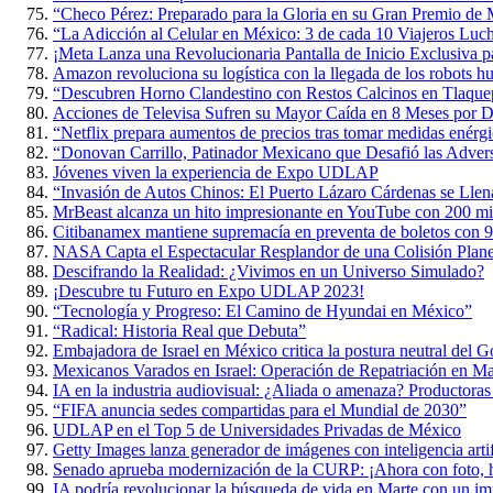
“Checo Pérez: Preparado para la Gloria en su Gran Premio de
“La Adicción al Celular en México: 3 de cada 10 Viajeros Luch
¡Meta Lanza una Revolucionaria Pantalla de Inicio Exclusiva p
Amazon revoluciona su logística con la llegada de los robots 
“Descubren Horno Clandestino con Restos Calcinos en Tlaque
Acciones de Televisa Sufren su Mayor Caída en 8 Meses por D
“Netflix prepara aumentos de precios tras tomar medidas enérgi
“Donovan Carrillo, Patinador Mexicano que Desafió las Adversi
Jóvenes viven la experiencia de Expo UDLAP
“Invasión de Autos Chinos: El Puerto Lázaro Cárdenas se Lle
MrBeast alcanza un hito impresionante en YouTube con 200 mil
Citibanamex mantiene supremacía en preventa de boletos con 9
NASA Capta el Espectacular Resplandor de una Colisión Planet
Descifrando la Realidad: ¿Vivimos en un Universo Simulado?
¡Descubre tu Futuro en Expo UDLAP 2023!
“Tecnología y Progreso: El Camino de Hyundai en México”
“Radical: Historia Real que Debuta”
Embajadora de Israel en México critica la postura neutral del 
Mexicanos Varados en Israel: Operación de Repatriación en M
IA en la industria audiovisual: ¿Aliada o amenaza? Productoras
“FIFA anuncia sedes compartidas para el Mundial de 2030”
UDLAP en el Top 5 de Universidades Privadas de México
Getty Images lanza generador de imágenes con inteligencia artif
Senado aprueba modernización de la CURP: ¡Ahora con foto, h
IA podría revolucionar la búsqueda de vida en Marte con un im