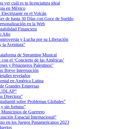
a ver cuál es tu licenciatura ideal
Agua en México
Electrizante en el Volcán
er de hasta 30 Días con Goce de Sueldo
ersonalización en la Web
tabilidad Financiera
mo Año
Controversia y Lucha por su Liberación
 la Aventura”
lataforma de Streaming Musical
on el ‘Concierto de las Américas’
nes y Prisioneros Palestinos”
as Breve Interrupción
detalles revelados
ental en América Latina
 de Grandes Empresas
de UDLAP”
su Directora”
iantil sobre Problemas Globales”
 y sin fortuna”
 Municipios de Guerrero
tación Espacial Internacional”
ino en los Juegos Panamericanos 2023
uertos