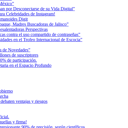
 México”
an por Desconectarse de su Vida Digital”
ara Celebridades de Instagram!
humanoides Digit
paque, Madres Buscadoras de Jalisco”
esalentadoras Perspectivas
cas contra el uso compartido de contraseñas”
dades en el Trofeo Internacional de Escocia”
na de Novedades”
lones de suscriptores
0% de participación.
aria en el Espacio Profundo
Gobierno
archa
 debaten ventajas y riesgos
icial.
uellas y firma!
presionante 90% de precisión, según científicos