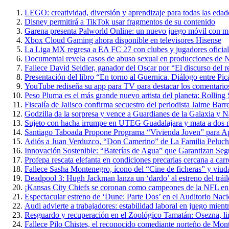
LEGO: creatividad, diversión y aprendizaje para todas las edad
Disney permitirá a TikTok usar fragmentos de su contenido
Garena presenta Palworld Online: un nuevo juego móvil con m
Xbox Cloud Gaming ahora disponible en televisores Hisense
La Liga MX regresa a EA FC 27 con clubes y jugadores oficial
Documental revela casos de abuso sexual en producciones de N
Fallece David Seidler, ganador del Oscar por “El discurso del
Presentación del libro “En torno al Guernica. Diálogo entre P
YouTube rediseña su app para TV para destacar los comentarios 
Peso Pluma es el más grande nuevo artista del planeta: Rolling
Fiscalía de Jalisco confirma secuestro del periodista Jaime Barr
Godzilla da la sorpresa y vence a Guardianes de la Galaxia y 
Sujeto con hacha irrumpe en UTEG Guadalajara y mata a dos 
Santiago Taboada Propone Programa “Vivienda Joven” para 
Adiós a Juan Verduzco, “Don Camerino” de La Familia Peluche
Innovación Sostenible: “Baterías de Agua” que Garantizan Seg
Profepa rescata elefanta en condiciones precarias cercana a carr
Fallece Sasha Montenegro, ícono del “Cine de ficheras” y viuda
Deadpool 3: Hugh Jackman lanza un ‘dardo’ al estreno del trái
¡Kansas City Chiefs se coronan como campeones de la NFL en 
Espectacular estreno de ‘Dune: Parte Dos’ en el Auditorio Nac
Audi advierte a trabajadores: estabilidad laboral en juego mientr
Resguardo y recuperación en el Zoológico Tamatán: Osezna, linc
Fallece Pilo Chistes, el reconocido comediante norteño de Mon