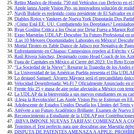
Retiro Masivo de Honda: 750 mil Vehículos con Defecto en el 
Apple lanza Apple Vision Pro, su innovadora solución de reali
Nayib Bukele es reelegido como presidente de El Salvador en 
Diablos Rojos y Yankees de Nueva York Disputarán Dos Parti
¿Cómo Está EE. UU. Combatiendo los Deepfakes? Legisladore
Ryan Gosling Critica a los Óscar por Dejar Fuera a Margot Ro
Expo Maestrías UDLAP: Descubre Tu Futuro Profesional en u
¡Las 10 Mejores Oportunidades Laborales en México! Descubr
Mortal Tiroteo en Table Dance de Jalisco por Negativa de Pago
Enfrentamiento en Chiapas: Campesinos repelen al Ejército y G
Raúl Rivera Sánchez, Designado como Head Coach de los A
Fuga de Capitales en México al Cierre del 2023: Un Reto Eco
“La Sociedad de la Nieve”: Resurge la Tragedia de los Andes 
La Universidad de las Américas Puebla presenta el Día UDL
Lo destapó Samuel: Álvarez Máynez será el precandidato único
Velocidad Desenfrenada: Wi-Fi 7 Oficialmente Anunciado en 
Frente frío 25 y masa de aire polar afectarán a México con te
La UDLAP da la bienvenida a sus nuevos estudiantes en su ca
¡Llega la Revolución! Las Apple Vision Pro se Estrenan en EE
Adolescente de Estados Unidos Desafía los Límites del Tetris 
Atrévete a un Futuro Académico Brillante: Examen de Nuevo
Reconocimiento a Estudiante de la UDLAP por Contribuciones 
¡BBVA IMPONE NUEVAS TARIFAS! COMIENZAN A COB
Tenemos el Test perfecto para que descubras que Maestría deber
DISPUTA DE PATENTES AMENAZA A APPLE: PROHÍB