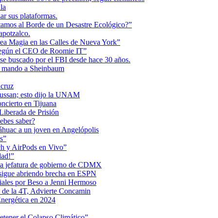
la
r sus plataformas.
tamos al Borde de un Desastre Ecológico?”
apotzalco.
a Magia en las Calles de Nueva York”
Según el CEO de Roomie IT”
se buscado por el FBI desde hace 30 años.
de mando a Sheinbaum
acruz
Maussan; esto dijo la UNAM
ncierto en Tijuana
iberada de Prisión
ebes saber?
Anáhuac a un joven en Angelópolis
s”
ch y AirPods en Vivo”
dad!”
 la jefatura de gobierno de CDMX
 sigue abriendo brecha en ESPN
iales por Beso a Jenni Hermoso
 de la 4T, Advierte Concamin
nergética en 2024
etener el Colapso Climático”