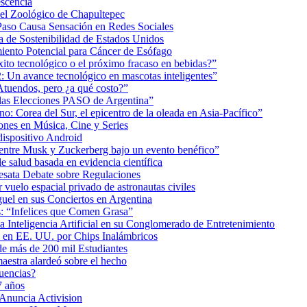
scencia
 el Zoológico de Chapultepec
Paso Causa Sensación en Redes Sociales
 de Sostenibilidad de Estados Unidos
iento Potencial para Cáncer de Esófago
éxito tecnológico o el próximo fracaso en bebidas?”
2: Un avance tecnológico en mascotas inteligentes”
tuendos, pero ¿a qué costo?”
 las Elecciones PASO de Argentina”
: Corea del Sur, el epicentro de la oleada en Asia-Pacífico”
nes en Música, Cine y Series
dispositivo Android
ea entre Musk y Zuckerberg bajo un evento benéfico”
e salud basada en evidencia científica
esata Debate sobre Regulaciones
uelo espacial privado de astronautas civiles
uel en sus Conciertos en Argentina
as: “Infelices que Comen Grasa”
a Inteligencia Artificial en su Conglomerado de Entretenimiento
s en EE. UU. por Chips Inalámbricos
de más de 200 mil Estudiantes
aestra alardeó sobre el hecho
uencias?
7 años
 Anuncia Activision