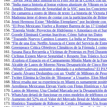
“Taylor Swift hace historia en el Foro Sol de la CDMX con un 
“India marca historia al lograr exitoso alunizaje de Vikram en 
Amplio Dispositivo de Seguridad de la SSC para los Conciertos
De camarera a rostro de libros de texto: La historia de Victoria
Madonna tiene el deseo de contar con la participación de Britn
Jenni Hermoso Exige “Medidas Ejemplares” por Incidente con 
“El Peso Mexicano Vuelve a Romper Barrera de las 17 Unidad
“Energía Verde: Proyectos de Hidrógeno y Amoníaco en el Sure
Google Eliminará Cuentas Inactivas: Cómo Salvar tus Datos
“Trazando Nuevos Caminos Lunares: La India se Prepara para u
“Fin de una Era: Netflix Anuncia el Cierre del Servicio de E
Greenpeace Critica Objetivos Climáticos de la Fórmula 1 com
Susana Baca Recuerda a Víctimas de Protestas en Perú Durante
Ciclistas Exigen Mayor Seguridad y Respeto Tras Trágico Acc
¡Explora el Espacio en el Campamento Misión Marte de la Fun
Alcalde de Lagos de Moreno Niega Desaparición de Cinco Herm
¿Wendy Guevara aspirante a diputada o a gobernadora? El PAN
Canelo Álvarez Deslumbra con un ‘Outfit’ de Millones de Pes
Twitter Elimina la Opción de ‘Bloquear’ a Usuarios, Elon Mus
Messi resalta que su experiencia en Miami es sumamente positiva
Aerolíneas Mexicanas Elevan Vuelo con Flotas Históricas y Am
Lagos de Moreno: Una Ciudad Marcada por la Desaparición de
WhatsApp dejará de funcionar en estos modelos de teléfonos cel
Aumento del 52% en el Valor del Mercado Ilegal de Medicame
Histórico Trasplante de Riñones de Cerdo a Humano: Un Avan