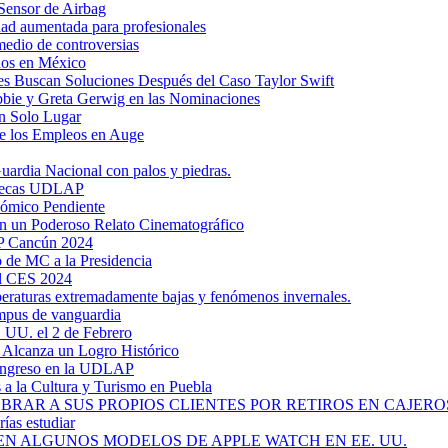
Sensor de Airbag
dad aumentada para profesionales
medio de controversias
dos en México
s Buscan Soluciones Después del Caso Taylor Swift
bbie y Greta Gerwig en las Nominaciones
n Solo Lugar
e los Empleos en Auge
uardia Nacional con palos y piedras.
ztecas UDLAP
nómico Pendiente
en un Poderoso Relato Cinematográfico
AP Cancún 2024
 de MC a la Presidencia
el CES 2024
mperaturas extremadamente bajas y fenómenos invernales.
mpus de vanguardia
. UU. el 2 de Febrero
y Alcanza un Logro Histórico
 Ingreso en la UDLAP
a la Cultura y Turismo en Puebla
RAR A SUS PROPIOS CLIENTES POR RETIROS EN CAJEROS
ías estudiar
EN ALGUNOS MODELOS DE APPLE WATCH EN EE. UU.