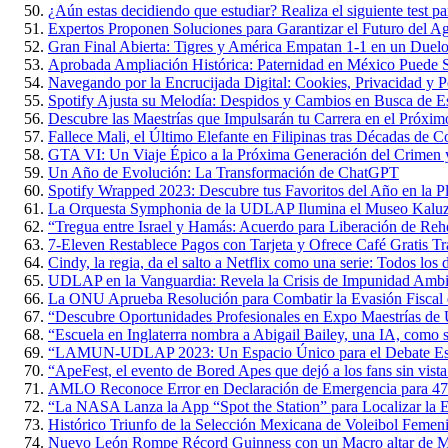
¿Aún estas decidiendo que estudiar? Realiza el siguiente test par
Expertos Proponen Soluciones para Garantizar el Futuro del 
Gran Final Abierta: Tigres y América Empatan 1-1 en un Duelo 
Aprobada Ampliación Histórica: Paternidad en México Puede S
Navegando por la Encrucijada Digital: Cookies, Privacidad y P
Spotify Ajusta su Melodía: Despidos y Cambios en Busca de Es
Descubre las Maestrías que Impulsarán tu Carrera en el Próxi
Fallece Mali, el Último Elefante en Filipinas tras Décadas de 
GTA VI: Un Viaje Épico a la Próxima Generación del Crimen y
Un Año de Evolución: La Transformación de ChatGPT
Spotify Wrapped 2023: Descubre tus Favoritos del Año en la P
La Orquesta Symphonia de la UDLAP Ilumina el Museo Kaluz c
“Tregua entre Israel y Hamás: Acuerdo para Liberación de Rehe
7-Eleven Restablece Pagos con Tarjeta y Ofrece Café Gratis Tr
Cindy, la regia, da el salto a Netflix como una serie: Todos los 
UDLAP en la Vanguardia: Revela la Crisis de Impunidad Ambi
La ONU Aprueba Resolución para Combatir la Evasión Fiscal
“Descubre Oportunidades Profesionales en Expo Maestrías 
“Escuela en Inglaterra nombra a Abigail Bailey, una IA, como 
“LAMUN-UDLAP 2023: Un Espacio Único para el Debate Estud
“ApeFest, el evento de Bored Apes que dejó a los fans sin vista
AMLO Reconoce Error en Declaración de Emergencia para 47
“La NASA Lanza la App “Spot the Station” para Localizar la Es
Histórico Triunfo de la Selección Mexicana de Voleibol Femen
Nuevo León Rompe Récord Guinness con un Macro altar de M