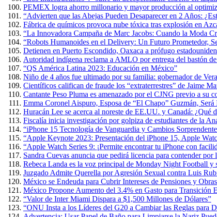
PEMEX logra ahorro millonario y mayor producción al optimiza
“Advierten que las Abejas Pueden Desaparecer en 2 Años: ¿Es
Fábrica de químicos provoca nube tóxica tras explosión en Azc
“La Innovadora Campaña de Marc Jacobs: Cuando la Moda Cre
“Robots Humanoides en el Delivery: Un Futuro Prometedor, 
Detienen en Puerto Escondido, Oaxaca a prófugo estadouniden
Autoridad indígena reclama a AMLO por entrega del bastón 
“QS América Latina 2023: Educación en México”
Niño de 4 años fue ultimado por su familia: gobernador de Ver
Científicos califican de fraude los “extraterrestres” de Jaime 
Cantante Peso Pluma es amenazado por el CJNG previo a su co
Emma Coronel Aispuro, Esposa de “El Chapo” Guzmán, Será L
Huracán Lee se acerca al noreste de EE.UU. y Canadá: ¿Qué d
Fiscalía inicia investigación por golpiza de estudiantes de la 
“iPhone 15 Tecnología de Vanguardia y Cambios Sorprendente
“Apple Keynote 2023: Presentación del iPhone 15, Apple Wat
“Apple Watch Series 9: ¡Permite encontrar tu iPhone con facili
Sandra Cuevas anuncia que pedirá licencia para contender por
Rebeca Landa es la voz principal de Monday Night Football y
Juzgado Admite Querella por Agresión Sexual contra Luis Rub
México se Endeuda para Cubrir Intereses de Pensiones y Obras
México Propone Aumento del 3.4% en Gasto para Transición E
“Valor de Inter Miami Dispara a $1,500 Millones de Dólares”
“ONU Insta a los Líderes del G20 a Cambiar las Reglas para D
Advertencia: Usar Papel de Baño para Limpiarse la Nariz Puede