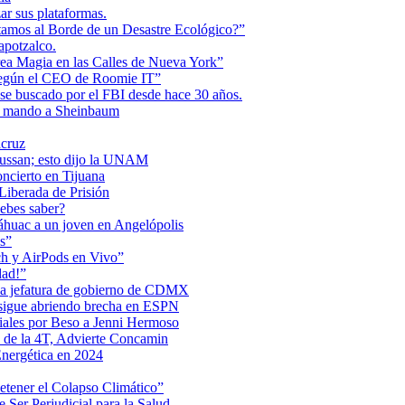
r sus plataformas.
tamos al Borde de un Desastre Ecológico?”
apotzalco.
a Magia en las Calles de Nueva York”
Según el CEO de Roomie IT”
se buscado por el FBI desde hace 30 años.
de mando a Sheinbaum
acruz
Maussan; esto dijo la UNAM
ncierto en Tijuana
iberada de Prisión
ebes saber?
Anáhuac a un joven en Angelópolis
s”
ch y AirPods en Vivo”
dad!”
 la jefatura de gobierno de CDMX
 sigue abriendo brecha en ESPN
iales por Beso a Jenni Hermoso
 de la 4T, Advierte Concamin
nergética en 2024
etener el Colapso Climático”
 Ser Perjudicial para la Salud