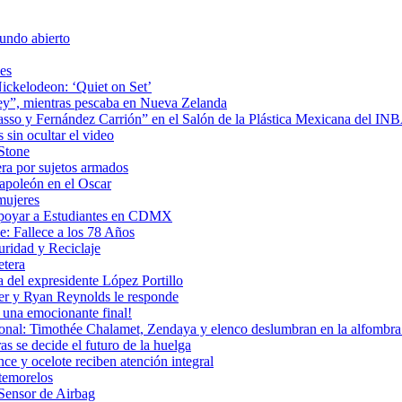
undo abierto
es
ickelodeon: ‘Quiet on Set’
 rey”, mientras pescaba en Nueva Zelanda
icasso y Fernández Carrión” en el Salón de la Plástica Mexicana del I
sin ocultar el video
 Stone
era por sujetos armados
Napoleón en el Oscar
mujeres
Apoyar a Estudiantes en CDMX
: Fallece a los 78 Años
uridad y Reciclaje
etera
 del expresidente López Portillo
ler y Ryan Reynolds le responde
una emocionante final!
ional: Timothée Chalamet, Zendaya y elenco deslumbran en la alfombra 
as se decide el futuro de la huelga
e y ocelote reciben atención integral
temorelos
Sensor de Airbag