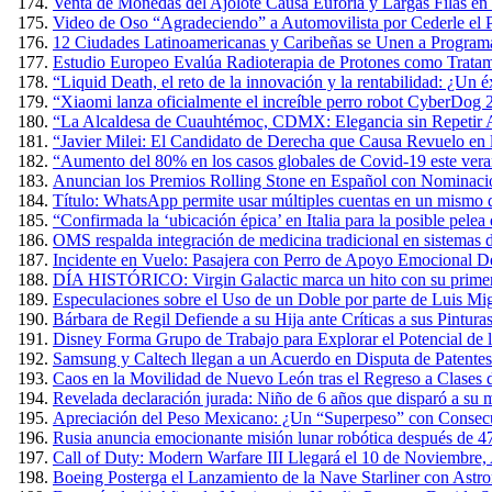
Venta de Monedas del Ajolote Causa Euforia y Largas Filas en
Video de Oso “Agradeciendo” a Automovilista por Cederle el 
12 Ciudades Latinoamericanas y Caribeñas se Unen a Programa
Estudio Europeo Evalúa Radioterapia de Protones como Tratam
“Liquid Death, el reto de la innovación y la rentabilidad: ¿Un 
“Xiaomi lanza oficialmente el increíble perro robot CyberDog 
“La Alcaldesa de Cuauhtémoc, CDMX: Elegancia sin Repetir A
“Javier Milei: El Candidato de Derecha que Causa Revuelo en
“Aumento del 80% en los casos globales de Covid-19 este verano
Anuncian los Premios Rolling Stone en Español con Nominacio
Título: WhatsApp permite usar múltiples cuentas en un mismo 
“Confirmada la ‘ubicación épica’ en Italia para la posible pel
OMS respalda integración de medicina tradicional en sistemas d
Incidente en Vuelo: Pasajera con Perro de Apoyo Emocional D
DÍA HISTÓRICO: Virgin Galactic marca un hito con su primer v
Especulaciones sobre el Uso de un Doble por parte de Luis Mig
Bárbara de Regil Defiende a su Hija ante Críticas a sus Pintur
Disney Forma Grupo de Trabajo para Explorar el Potencial de l
Samsung y Caltech llegan a un Acuerdo en Disputa de Patente
Caos en la Movilidad de Nuevo León tras el Regreso a Clases 
Revelada declaración jurada: Niño de 6 años que disparó a su m
Apreciación del Peso Mexicano: ¿Un “Superpeso” con Consec
Rusia anuncia emocionante misión lunar robótica después de 4
Call of Duty: Modern Warfare III Llegará el 10 de Noviembre,
Boeing Posterga el Lanzamiento de la Nave Starliner con Astr