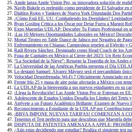
Apple lanza Apple Vision Pro, su innovadora solución de reali
Nayib Bukele es reelegido como presidente de El Salvador en 
Diablos Rojos y Yankees de Nueva York Disputarán Dos Parti
¿Cómo Está EE. UU. Combatiendo los Deepfakes? Legisladore
Ryan Gosling Critica a los Óscar por Dejar Fuera a Margot Ro
Expo Maestrías UDLAP: Descubre Tu Futuro Profesional en u
¡Las 10 Mejores Oportunidades Laborales en México! Descubr
Mortal Tiroteo en Table Dance de Jalisco por Negativa de Pago
Enfrentamiento en Chiapas: Campesinos repelen al Ejército y G
Raúl Rivera Sánchez, Designado como Head Coach de los A
Fuga de Capitales en México al Cierre del 2023: Un Reto Eco
“La Sociedad de la Nieve”: Resurge la Tragedia de los Andes 
La Universidad de las Américas Puebla presenta el Día UDL
Lo destapó Samuel: Álvarez Máynez será el precandidato único
Velocidad Desenfrenada: Wi-Fi 7 Oficialmente Anunciado en 
Frente frío 25 y masa de aire polar afectarán a México con te
La UDLAP da la bienvenida a sus nuevos estudiantes en su ca
¡Llega la Revolución! Las Apple Vision Pro se Estrenan en EE
Adolescente de Estados Unidos Desafía los Límites del Tetris 
Atrévete a un Futuro Académico Brillante: Examen de Nuevo
Reconocimiento a Estudiante de la UDLAP por Contribuciones 
¡BBVA IMPONE NUEVAS TARIFAS! COMIENZAN A COB
Tenemos el Test perfecto para que descubras que Maestría deber
DISPUTA DE PATENTES AMENAZA A APPLE: PROHÍB
¿Aún estas decidiendo que estudiar? Realiza el siguiente test par