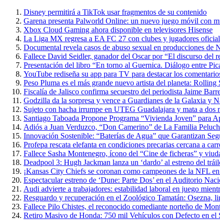
Disney permitirá a TikTok usar fragmentos de su contenido
Garena presenta Palworld Online: un nuevo juego móvil con m
Xbox Cloud Gaming ahora disponible en televisores Hisense
La Liga MX regresa a EA FC 27 con clubes y jugadores oficial
Documental revela casos de abuso sexual en producciones de N
Fallece David Seidler, ganador del Oscar por “El discurso del
Presentación del libro “En torno al Guernica. Diálogo entre P
YouTube rediseña su app para TV para destacar los comentarios 
Peso Pluma es el más grande nuevo artista del planeta: Rolling
Fiscalía de Jalisco confirma secuestro del periodista Jaime Barr
Godzilla da la sorpresa y vence a Guardianes de la Galaxia y 
Sujeto con hacha irrumpe en UTEG Guadalajara y mata a dos 
Santiago Taboada Propone Programa “Vivienda Joven” para 
Adiós a Juan Verduzco, “Don Camerino” de La Familia Peluche
Innovación Sostenible: “Baterías de Agua” que Garantizan Seg
Profepa rescata elefanta en condiciones precarias cercana a carr
Fallece Sasha Montenegro, ícono del “Cine de ficheras” y viuda
Deadpool 3: Hugh Jackman lanza un ‘dardo’ al estreno del trái
¡Kansas City Chiefs se coronan como campeones de la NFL en 
Espectacular estreno de ‘Dune: Parte Dos’ en el Auditorio Nac
Audi advierte a trabajadores: estabilidad laboral en juego mientr
Resguardo y recuperación en el Zoológico Tamatán: Osezna, linc
Fallece Pilo Chistes, el reconocido comediante norteño de Mon
Retiro Masivo de Honda: 750 mil Vehículos con Defecto en el 