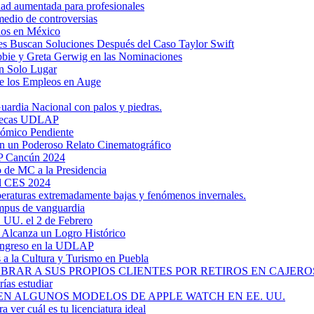
dad aumentada para profesionales
medio de controversias
dos en México
s Buscan Soluciones Después del Caso Taylor Swift
bbie y Greta Gerwig en las Nominaciones
n Solo Lugar
e los Empleos en Auge
uardia Nacional con palos y piedras.
ztecas UDLAP
nómico Pendiente
en un Poderoso Relato Cinematográfico
AP Cancún 2024
 de MC a la Presidencia
el CES 2024
mperaturas extremadamente bajas y fenómenos invernales.
mpus de vanguardia
. UU. el 2 de Febrero
y Alcanza un Logro Histórico
 Ingreso en la UDLAP
a la Cultura y Turismo en Puebla
RAR A SUS PROPIOS CLIENTES POR RETIROS EN CAJEROS
ías estudiar
EN ALGUNOS MODELOS DE APPLE WATCH EN EE. UU.
a ver cuál es tu licenciatura ideal