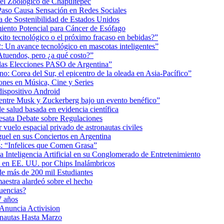
 el Zoológico de Chapultepec
Paso Causa Sensación en Redes Sociales
 de Sostenibilidad de Estados Unidos
iento Potencial para Cáncer de Esófago
éxito tecnológico o el próximo fracaso en bebidas?”
2: Un avance tecnológico en mascotas inteligentes”
tuendos, pero ¿a qué costo?”
 las Elecciones PASO de Argentina”
: Corea del Sur, el epicentro de la oleada en Asia-Pacífico”
nes en Música, Cine y Series
dispositivo Android
ea entre Musk y Zuckerberg bajo un evento benéfico”
e salud basada en evidencia científica
esata Debate sobre Regulaciones
uelo espacial privado de astronautas civiles
uel en sus Conciertos en Argentina
as: “Infelices que Comen Grasa”
a Inteligencia Artificial en su Conglomerado de Entretenimiento
s en EE. UU. por Chips Inalámbricos
de más de 200 mil Estudiantes
aestra alardeó sobre el hecho
uencias?
7 años
 Anuncia Activision
onautas Hasta Marzo