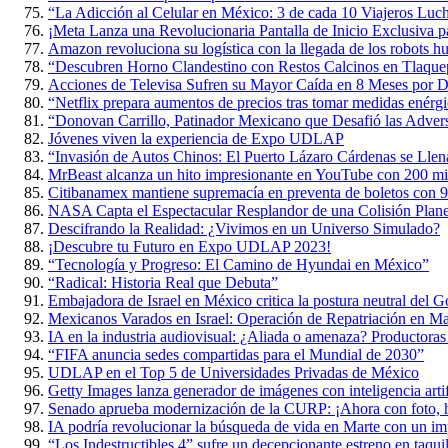
“La Adicción al Celular en México: 3 de cada 10 Viajeros Luch
¡Meta Lanza una Revolucionaria Pantalla de Inicio Exclusiva p
Amazon revoluciona su logística con la llegada de los robots 
“Descubren Horno Clandestino con Restos Calcinos en Tlaque
Acciones de Televisa Sufren su Mayor Caída en 8 Meses por D
“Netflix prepara aumentos de precios tras tomar medidas enérgi
“Donovan Carrillo, Patinador Mexicano que Desafió las Adversi
Jóvenes viven la experiencia de Expo UDLAP
“Invasión de Autos Chinos: El Puerto Lázaro Cárdenas se Lle
MrBeast alcanza un hito impresionante en YouTube con 200 mil
Citibanamex mantiene supremacía en preventa de boletos con 9
NASA Capta el Espectacular Resplandor de una Colisión Planet
Descifrando la Realidad: ¿Vivimos en un Universo Simulado?
¡Descubre tu Futuro en Expo UDLAP 2023!
“Tecnología y Progreso: El Camino de Hyundai en México”
“Radical: Historia Real que Debuta”
Embajadora de Israel en México critica la postura neutral del 
Mexicanos Varados en Israel: Operación de Repatriación en M
IA en la industria audiovisual: ¿Aliada o amenaza? Productoras
“FIFA anuncia sedes compartidas para el Mundial de 2030”
UDLAP en el Top 5 de Universidades Privadas de México
Getty Images lanza generador de imágenes con inteligencia artif
Senado aprueba modernización de la CURP: ¡Ahora con foto, h
IA podría revolucionar la búsqueda de vida en Marte con un im
“Los Indestructibles 4” sufre un decepcionante estreno en taquil