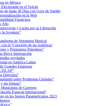
Agua en México
Electrizante en el Volcán
er de hasta 30 Días con Goce de Sueldo
ersonalización en la Web
tabilidad Financiera
mo Año
Controversia y Lucha por su Liberación
 la Aventura”
lataforma de Streaming Musical
on el ‘Concierto de las Américas’
nes y Prisioneros Palestinos”
as Breve Interrupción
detalles revelados
ental en América Latina
 de Grandes Empresas
de UDLAP”
su Directora”
iantil sobre Problemas Globales”
 y sin fortuna”
 Municipios de Guerrero
tación Espacial Internacional”
ino en los Juegos Panamericanos 2023
uertos
 México”