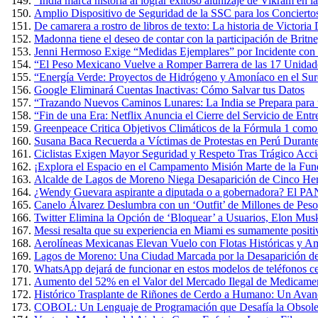
“India marca historia al lograr exitoso alunizaje de Vikram en 
Amplio Dispositivo de Seguridad de la SSC para los Conciertos
De camarera a rostro de libros de texto: La historia de Victoria
Madonna tiene el deseo de contar con la participación de Britn
Jenni Hermoso Exige “Medidas Ejemplares” por Incidente con 
“El Peso Mexicano Vuelve a Romper Barrera de las 17 Unidad
“Energía Verde: Proyectos de Hidrógeno y Amoníaco en el Sure
Google Eliminará Cuentas Inactivas: Cómo Salvar tus Datos
“Trazando Nuevos Caminos Lunares: La India se Prepara para u
“Fin de una Era: Netflix Anuncia el Cierre del Servicio de E
Greenpeace Critica Objetivos Climáticos de la Fórmula 1 com
Susana Baca Recuerda a Víctimas de Protestas en Perú Durante
Ciclistas Exigen Mayor Seguridad y Respeto Tras Trágico Acc
¡Explora el Espacio en el Campamento Misión Marte de la Fun
Alcalde de Lagos de Moreno Niega Desaparición de Cinco Herm
¿Wendy Guevara aspirante a diputada o a gobernadora? El PAN
Canelo Álvarez Deslumbra con un ‘Outfit’ de Millones de Pes
Twitter Elimina la Opción de ‘Bloquear’ a Usuarios, Elon Mus
Messi resalta que su experiencia en Miami es sumamente positiva
Aerolíneas Mexicanas Elevan Vuelo con Flotas Históricas y Am
Lagos de Moreno: Una Ciudad Marcada por la Desaparición de
WhatsApp dejará de funcionar en estos modelos de teléfonos cel
Aumento del 52% en el Valor del Mercado Ilegal de Medicame
Histórico Trasplante de Riñones de Cerdo a Humano: Un Avan
COBOL: Un Lenguaje de Programación que Desafía la Obsole