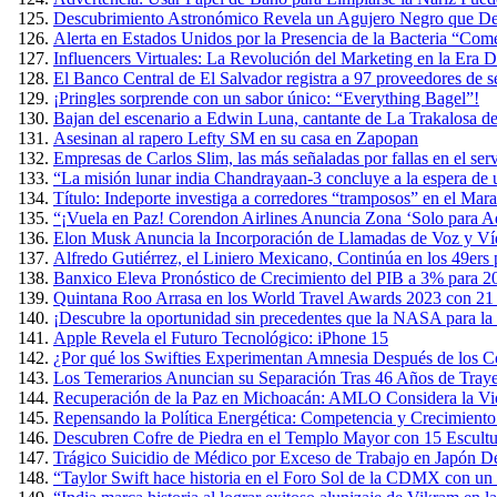
Descubrimiento Astronómico Revela un Agujero Negro que Devo
Alerta en Estados Unidos por la Presencia de la Bacteria “Co
Influencers Virtuales: La Revolución del Marketing en la Era Di
El Banco Central de El Salvador registra a 97 proveedores de s
¡Pringles sorprende con un sabor único: “Everything Bagel”!
Bajan del escenario a Edwin Luna, cantante de La Trakalosa de
Asesinan al rapero Lefty SM en su casa en Zapopan
Empresas de Carlos Slim, las más señaladas por fallas en el ser
“La misión lunar india Chandrayaan-3 concluye a la espera de
Título: Indeporte investiga a corredores “tramposos” en el Ma
“¡Vuela en Paz! Corendon Airlines Anuncia Zona ‘Solo para Ad
Elon Musk Anuncia la Incorporación de Llamadas de Voz y Ví
Alfredo Gutiérrez, el Liniero Mexicano, Continúa en los 49ers
Banxico Eleva Pronóstico de Crecimiento del PIB a 3% para 2
Quintana Roo Arrasa en los World Travel Awards 2023 con 21
¡Descubre la oportunidad sin precedentes que la NASA para la 
Apple Revela el Futuro Tecnológico: iPhone 15
¿Por qué los Swifties Experimentan Amnesia Después de los Co
Los Temerarios Anuncian su Separación Tras 46 Años de Traye
Recuperación de la Paz en Michoacán: AMLO Considera la Viol
Repensando la Política Energética: Competencia y Crecimient
Descubren Cofre de Piedra en el Templo Mayor con 15 Escult
Trágico Suicidio de Médico por Exceso de Trabajo en Japón D
“Taylor Swift hace historia en el Foro Sol de la CDMX con un 