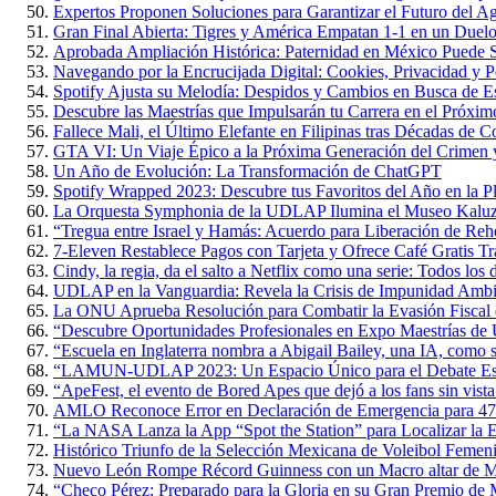
Expertos Proponen Soluciones para Garantizar el Futuro del 
Gran Final Abierta: Tigres y América Empatan 1-1 en un Duelo 
Aprobada Ampliación Histórica: Paternidad en México Puede S
Navegando por la Encrucijada Digital: Cookies, Privacidad y P
Spotify Ajusta su Melodía: Despidos y Cambios en Busca de Es
Descubre las Maestrías que Impulsarán tu Carrera en el Próxi
Fallece Mali, el Último Elefante en Filipinas tras Décadas de 
GTA VI: Un Viaje Épico a la Próxima Generación del Crimen y
Un Año de Evolución: La Transformación de ChatGPT
Spotify Wrapped 2023: Descubre tus Favoritos del Año en la P
La Orquesta Symphonia de la UDLAP Ilumina el Museo Kaluz c
“Tregua entre Israel y Hamás: Acuerdo para Liberación de Rehe
7-Eleven Restablece Pagos con Tarjeta y Ofrece Café Gratis Tr
Cindy, la regia, da el salto a Netflix como una serie: Todos los 
UDLAP en la Vanguardia: Revela la Crisis de Impunidad Ambi
La ONU Aprueba Resolución para Combatir la Evasión Fiscal
“Descubre Oportunidades Profesionales en Expo Maestrías 
“Escuela en Inglaterra nombra a Abigail Bailey, una IA, como 
“LAMUN-UDLAP 2023: Un Espacio Único para el Debate Estud
“ApeFest, el evento de Bored Apes que dejó a los fans sin vista
AMLO Reconoce Error en Declaración de Emergencia para 47
“La NASA Lanza la App “Spot the Station” para Localizar la Es
Histórico Triunfo de la Selección Mexicana de Voleibol Femen
Nuevo León Rompe Récord Guinness con un Macro altar de M
“Checo Pérez: Preparado para la Gloria en su Gran Premio de