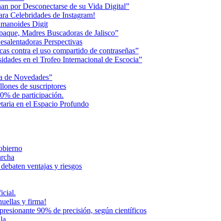
an por Desconectarse de su Vida Digital”
ara Celebridades de Instagram!
humanoides Digit
paque, Madres Buscadoras de Jalisco”
esalentadoras Perspectivas
cas contra el uso compartido de contraseñas”
dades en el Trofeo Internacional de Escocia”
na de Novedades”
lones de suscriptores
0% de participación.
aria en el Espacio Profundo
Gobierno
archa
 debaten ventajas y riesgos
icial.
uellas y firma!
presionante 90% de precisión, según científicos
la