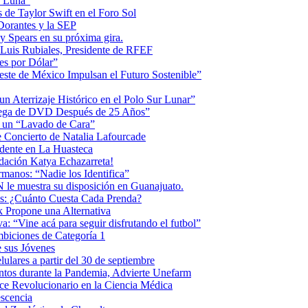
la Luna”
 de Taylor Swift en el Foro Sol
 Dorantes y la SEP
ey Spears en su próxima gira.
Luis Rubiales, Presidente de RFEF
es por Dólar”
ste de México Impulsan el Futuro Sostenible”
n Aterrizaje Histórico en el Polo Sur Lunar”
ntrega de DVD Después de 25 Años”
o un “Lavado de Cara”
 Concierto de Natalia Lafourcade
idente en La Huasteca
dación Katya Echazarreta!
anos: “Nadie los Identifica”
 le muestra su disposición en Guanajuato.
os: ¿Cuánto Cuesta Cada Prenda?
k Propone una Alternativa
: “Vine acá para seguir disfrutando el futbol”
biciones de Categoría 1
 sus Jóvenes
ulares a partir del 30 de septiembre
ntos durante la Pandemia, Advierte Unefarm
ce Revolucionario en la Ciencia Médica
scencia