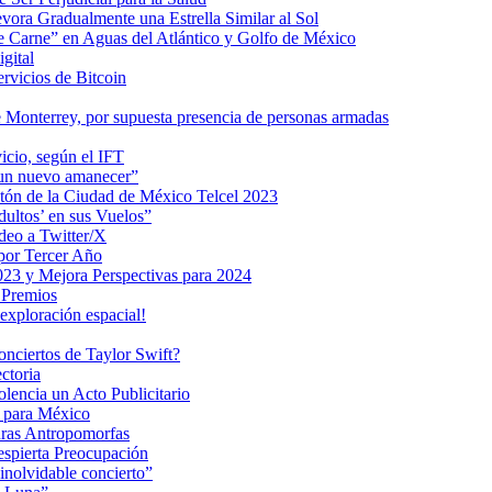
ra Gradualmente una Estrella Similar al Sol
me Carne” en Aguas del Atlántico y Golfo de México
gital
ervicios de Bitcoin
 Monterrey, por supuesta presencia de personas armadas
vicio, según el IFT
 un nuevo amanecer”
ratón de la Ciudad de México Telcel 2023
ultos’ en sus Vuelos”
deo a Twitter/X
 por Tercer Año
023 y Mejora Perspectivas para 2024
 Premios
exploración espacial!
nciertos de Taylor Swift?
ctoria
encia un Acto Publicitario
o para México
uras Antropomorfas
espierta Preocupación
inolvidable concierto”