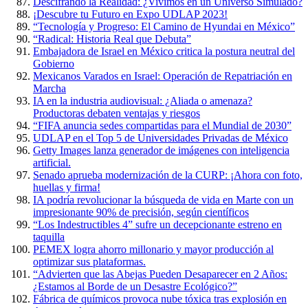
Descifrando la Realidad: ¿Vivimos en un Universo Simulado?
¡Descubre tu Futuro en Expo UDLAP 2023!
“Tecnología y Progreso: El Camino de Hyundai en México”
“Radical: Historia Real que Debuta”
Embajadora de Israel en México critica la postura neutral del
Gobierno
Mexicanos Varados en Israel: Operación de Repatriación en
Marcha
IA en la industria audiovisual: ¿Aliada o amenaza?
Productoras debaten ventajas y riesgos
“FIFA anuncia sedes compartidas para el Mundial de 2030”
UDLAP en el Top 5 de Universidades Privadas de México
Getty Images lanza generador de imágenes con inteligencia
artificial.
Senado aprueba modernización de la CURP: ¡Ahora con foto,
huellas y firma!
IA podría revolucionar la búsqueda de vida en Marte con un
impresionante 90% de precisión, según científicos
“Los Indestructibles 4” sufre un decepcionante estreno en
taquilla
PEMEX logra ahorro millonario y mayor producción al
optimizar sus plataformas.
“Advierten que las Abejas Pueden Desaparecer en 2 Años:
¿Estamos al Borde de un Desastre Ecológico?”
Fábrica de químicos provoca nube tóxica tras explosión en