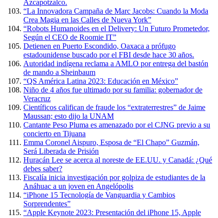
Azcapotzalco.
“La Innovadora Campaña de Marc Jacobs: Cuando la Moda
Crea Magia en las Calles de Nueva York”
“Robots Humanoides en el Delivery: Un Futuro Prometedor,
Según el CEO de Roomie IT”
Detienen en Puerto Escondido, Oaxaca a prófugo
estadounidense buscado por el FBI desde hace 30 años.
Autoridad indígena reclama a AMLO por entrega del bastón
de mando a Sheinbaum
“QS América Latina 2023: Educación en México”
Niño de 4 años fue ultimado por su familia: gobernador de
Veracruz
Científicos califican de fraude los “extraterrestres” de Jaime
Maussan; esto dijo la UNAM
Cantante Peso Pluma es amenazado por el CJNG previo a su
concierto en Tijuana
Emma Coronel Aispuro, Esposa de “El Chapo” Guzmán,
Será Liberada de Prisión
Huracán Lee se acerca al noreste de EE.UU. y Canadá: ¿Qué
debes saber?
Fiscalía inicia investigación por golpiza de estudiantes de la
Anáhuac a un joven en Angelópolis
“iPhone 15 Tecnología de Vanguardia y Cambios
Sorprendentes”
“Apple Keynote 2023: Presentación del iPhone 15, Apple