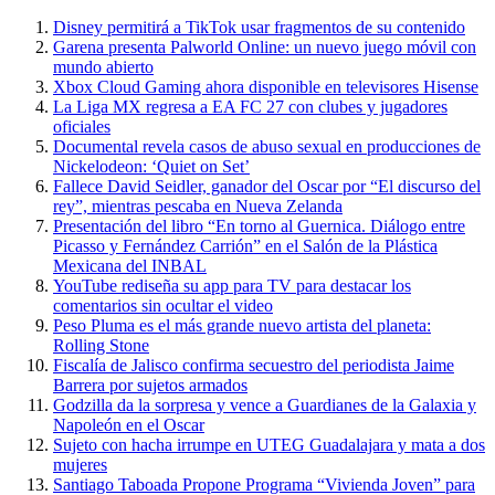
Disney permitirá a TikTok usar fragmentos de su contenido
Garena presenta Palworld Online: un nuevo juego móvil con
mundo abierto
Xbox Cloud Gaming ahora disponible en televisores Hisense
La Liga MX regresa a EA FC 27 con clubes y jugadores
oficiales
Documental revela casos de abuso sexual en producciones de
Nickelodeon: ‘Quiet on Set’
Fallece David Seidler, ganador del Oscar por “El discurso del
rey”, mientras pescaba en Nueva Zelanda
Presentación del libro “En torno al Guernica. Diálogo entre
Picasso y Fernández Carrión” en el Salón de la Plástica
Mexicana del INBAL
YouTube rediseña su app para TV para destacar los
comentarios sin ocultar el video
Peso Pluma es el más grande nuevo artista del planeta:
Rolling Stone
Fiscalía de Jalisco confirma secuestro del periodista Jaime
Barrera por sujetos armados
Godzilla da la sorpresa y vence a Guardianes de la Galaxia y
Napoleón en el Oscar
Sujeto con hacha irrumpe en UTEG Guadalajara y mata a dos
mujeres
Santiago Taboada Propone Programa “Vivienda Joven” para