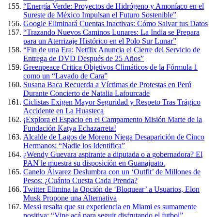
“Energía Verde: Proyectos de Hidrógeno y Amoníaco en el
Sureste de México Impulsan el Futuro Sostenible”
Google Eliminará Cuentas Inactivas: Cómo Salvar tus Datos
“Trazando Nuevos Caminos Lunares: La India se Prepara
para un Aterrizaje Histórico en el Polo Sur Lunar”
“Fin de una Era: Netflix Anuncia el Cierre del Servicio de
Entrega de DVD Después de 25 Años”
Greenpeace Critica Objetivos Climáticos de la Fórmula 1
como un “Lavado de Cara”
Susana Baca Recuerda a Víctimas de Protestas en Perú
Durante Concierto de Natalia Lafourcade
Ciclistas Exigen Mayor Seguridad y Respeto Tras Trágico
Accidente en La Huasteca
¡Explora el Espacio en el Campamento Misión Marte de la
Fundación Katya Echazarreta!
Alcalde de Lagos de Moreno Niega Desaparición de Cinco
Hermanos: “Nadie los Identifica”
¿Wendy Guevara aspirante a diputada o a gobernadora? El
PAN le muestra su disposición en Guanajuato.
Canelo Álvarez Deslumbra con un ‘Outfit’ de Millones de
Pesos: ¿Cuánto Cuesta Cada Prenda?
Twitter Elimina la Opción de ‘Bloquear’ a Usuarios, Elon
Musk Propone una Alternativa
Messi resalta que su experiencia en Miami es sumamente
positiva: “Vine acá para seguir disfrutando el futbol”