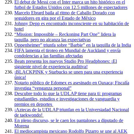
El debut de Messi con el Inter marca un hito histórico en el
futbol de Estados Unidos con 12.5 millones de espectadores
Marcelo Ebrard baila al ritmo de Caballo Dorado con
seguidores en gira por el Estado de México
Johnny Depp es encontrado inconsciente en su habitación de
hotel
“Mission: Impossible – Reckoning Part One” lidera la
taquilla, pero no alcanza las expectativas
Oppenheimer” triunfa sobre “Barbie” en la taquilla de la India
FIFA lamenta el tiroteo en Mundial de Auckland y envía
condolencias a las familias afectadas
Beats presenta los nuevos Studio Pro Headphones: ¡El
siguiente nivel de experiencia auditiva!
¡BLACKPINK y Starbucks se unen para una experiencia
única!
Notario público de Edomex es asesinado en Oaxaca; Fiscalía
investiga “venganza personal”
Descubre todo lo que la UDLAP tiene para ti: programas
estudiantiles, estudios e investigaciones de vanguardia y
premios en deportes
¡Aztecas de la UDLAP triunfan en la Universiadad Nacional
de taekwondo!
En pleno discurso, se le caen los pantalones a diputado de
Morena
El mediocampista mexicano Rodolfo Pizarro se une al AEK