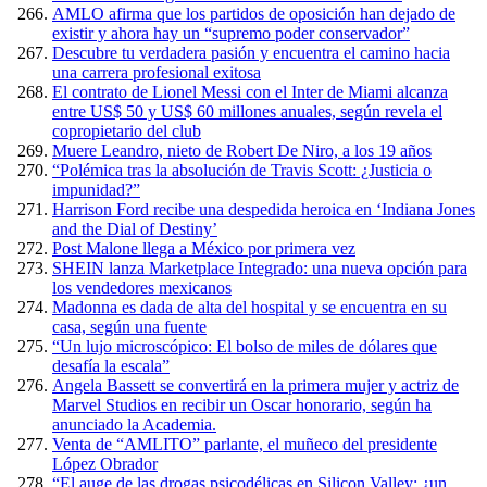
AMLO afirma que los partidos de oposición han dejado de
existir y ahora hay un “supremo poder conservador”
Descubre tu verdadera pasión y encuentra el camino hacia
una carrera profesional exitosa
El contrato de Lionel Messi con el Inter de Miami alcanza
entre US$ 50 y US$ 60 millones anuales, según revela el
copropietario del club
Muere Leandro, nieto de Robert De Niro, a los 19 años
“Polémica tras la absolución de Travis Scott: ¿Justicia o
impunidad?”
Harrison Ford recibe una despedida heroica en ‘Indiana Jones
and the Dial of Destiny’
Post Malone llega a México por primera vez
SHEIN lanza Marketplace Integrado: una nueva opción para
los vendedores mexicanos
Madonna es dada de alta del hospital y se encuentra en su
casa, según una fuente
“Un lujo microscópico: El bolso de miles de dólares que
desafía la escala”
Angela Bassett se convertirá en la primera mujer y actriz de
Marvel Studios en recibir un Oscar honorario, según ha
anunciado la Academia.
Venta de “AMLITO” parlante, el muñeco del presidente
López Obrador
“El auge de las drogas psicodélicas en Silicon Valley: ¿un