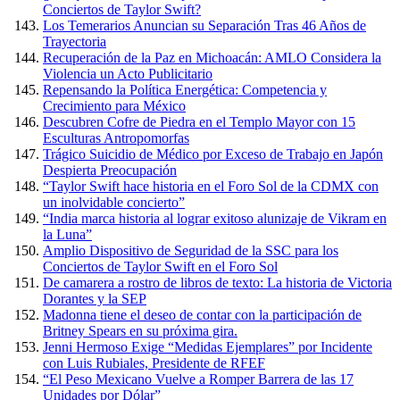
Conciertos de Taylor Swift?
Los Temerarios Anuncian su Separación Tras 46 Años de
Trayectoria
Recuperación de la Paz en Michoacán: AMLO Considera la
Violencia un Acto Publicitario
Repensando la Política Energética: Competencia y
Crecimiento para México
Descubren Cofre de Piedra en el Templo Mayor con 15
Esculturas Antropomorfas
Trágico Suicidio de Médico por Exceso de Trabajo en Japón
Despierta Preocupación
“Taylor Swift hace historia en el Foro Sol de la CDMX con
un inolvidable concierto”
“India marca historia al lograr exitoso alunizaje de Vikram en
la Luna”
Amplio Dispositivo de Seguridad de la SSC para los
Conciertos de Taylor Swift en el Foro Sol
De camarera a rostro de libros de texto: La historia de Victoria
Dorantes y la SEP
Madonna tiene el deseo de contar con la participación de
Britney Spears en su próxima gira.
Jenni Hermoso Exige “Medidas Ejemplares” por Incidente
con Luis Rubiales, Presidente de RFEF
“El Peso Mexicano Vuelve a Romper Barrera de las 17
Unidades por Dólar”