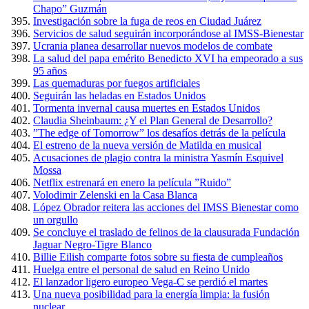
Chapo” Guzmán
Investigación sobre la fuga de reos en Ciudad Juárez
Servicios de salud seguirán incorporándose al IMSS-Bienestar
Ucrania planea desarrollar nuevos modelos de combate
La salud del papa emérito Benedicto XVI ha empeorado a sus
95 años
Las quemaduras por fuegos artificiales
Seguirán las heladas en Estados Unidos
Tormenta invernal causa muertes en Estados Unidos
Claudia Sheinbaum: ¿Y el Plan General de Desarrollo?
”The edge of Tomorrow” los desafíos detrás de la película
El estreno de la nueva versión de Matilda en musical
Acusaciones de plagio contra la ministra Yasmín Esquivel
Mossa
Netflix estrenará en enero la película ”Ruido”
Volodimir Zelenski en la Casa Blanca
López Obrador reitera las acciones del IMSS Bienestar como
un orgullo
Se concluye el traslado de felinos de la clausurada Fundación
Jaguar Negro-Tigre Blanco
Billie Eilish comparte fotos sobre su fiesta de cumpleaños
Huelga entre el personal de salud en Reino Unido
El lanzador ligero europeo Vega-C se perdió el martes
Una nueva posibilidad para la energía limpia: la fusión
nuclear