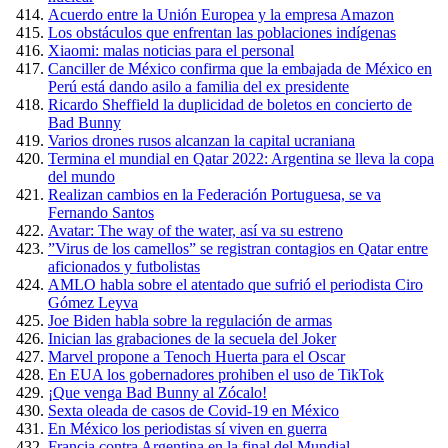
Acuerdo entre la Unión Europea y la empresa Amazon
Los obstáculos que enfrentan las poblaciones indígenas
Xiaomi: malas noticias para el personal
Canciller de México confirma que la embajada de México en
Perú está dando asilo a familia del ex presidente
Ricardo Sheffield la duplicidad de boletos en concierto de
Bad Bunny
Varios drones rusos alcanzan la capital ucraniana
Termina el mundial en Qatar 2022: Argentina se lleva la copa
del mundo
Realizan cambios en la Federación Portuguesa, se va
Fernando Santos
Avatar: The way of the water, así va su estreno
”Virus de los camellos” se registran contagios en Qatar entre
aficionados y futbolistas
AMLO habla sobre el atentado que sufrió el periodista Ciro
Gómez Leyva
Joe Biden habla sobre la regulación de armas
Inician las grabaciones de la secuela del Joker
Marvel propone a Tenoch Huerta para el Oscar
En EUA los gobernadores prohiben el uso de TikTok
¡Que venga Bad Bunny al Zócalo!
Sexta oleada de casos de Covid-19 en México
En México los periodistas sí viven en guerra
Francia contra Argentina en la final del Mundial