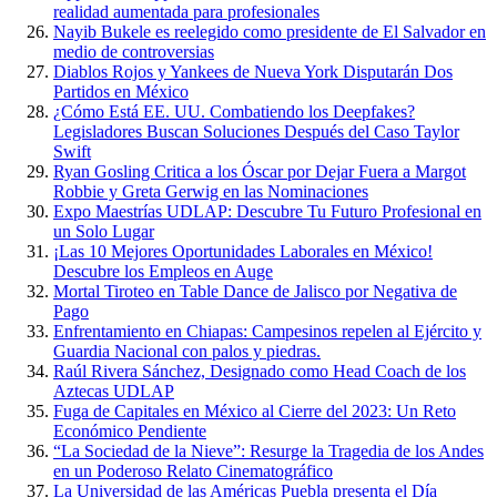
realidad aumentada para profesionales
Nayib Bukele es reelegido como presidente de El Salvador en
medio de controversias
Diablos Rojos y Yankees de Nueva York Disputarán Dos
Partidos en México
¿Cómo Está EE. UU. Combatiendo los Deepfakes?
Legisladores Buscan Soluciones Después del Caso Taylor
Swift
Ryan Gosling Critica a los Óscar por Dejar Fuera a Margot
Robbie y Greta Gerwig en las Nominaciones
Expo Maestrías UDLAP: Descubre Tu Futuro Profesional en
un Solo Lugar
¡Las 10 Mejores Oportunidades Laborales en México!
Descubre los Empleos en Auge
Mortal Tiroteo en Table Dance de Jalisco por Negativa de
Pago
Enfrentamiento en Chiapas: Campesinos repelen al Ejército y
Guardia Nacional con palos y piedras.
Raúl Rivera Sánchez, Designado como Head Coach de los
Aztecas UDLAP
Fuga de Capitales en México al Cierre del 2023: Un Reto
Económico Pendiente
“La Sociedad de la Nieve”: Resurge la Tragedia de los Andes
en un Poderoso Relato Cinematográfico
La Universidad de las Américas Puebla presenta el Día