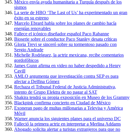
México envía ayuda humanitaria a Turquía después de los
sismos
La serie de HBO ‘The Last of Us’ ha experimentado un gran
éxito en su estreno
Marcelo Ebrard habla sobre los planes de cambio hacía
energías renovables
Fallece el icónico diseñador español Paco Rabanne
Bioserie sobre el conductor Paco Stanley desata críticas
Gloria Trevi se sinceró sobre su tormentoso pasado con
Sergio Andrade
Michelle Rodríguez, la actriz mexicana, recibe comentarios
gordofóbicos
James Gunn afirma en video no haber despedido a Henry
Cavill
AMLO argumenta que investigación contra SEP es para
afectar a Delfina Gómez
Rechaza el Tribunal Federal de Justicia Administrativa,
intento de Grupo Elektra de no pagar al SAT
Shakira tendrá su propia exposición en Museo de los Grammy
Blackpink confirma concierto en Ciudad de México
Exoneran pago de multas millonarias a Televisa y América
Móvil
Warner anuncia los siguientes planes para el universo DC
Falleció la primera actriz en interpretar a Merlina Addams
Abogado solicita alertar a turistas extranjeros para que no