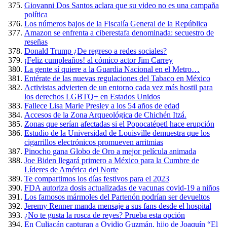
Giovanni Dos Santos aclara que su video no es una campaña
política
Los números bajos de la Fiscalía General de la República
Amazon se enfrenta a ciberestafa denominada: secuestro de
reseñas
Donald Trump ¿De regreso a redes sociales?
¡Feliz cumpleaños! al cómico actor Jim Carrey
La gente sí quiere a la Guardia Nacional en el Metro…
Entérate de las nuevas regulaciones del Tabaco en México
Activistas advierten de un entorno cada vez más hostil para
los derechos LGBTQ+ en Estados Unidos
Fallece Lisa Marie Presley a los 54 años de edad
Accesos de la Zona Arqueológica de Chichén Itzá.
Zonas que serían afectadas si el Popocatépetl hace erupción
Estudio de la Universidad de Louisville demuestra que los
cigarrillos electrónicos promueven arritmias
Pinocho gana Globo de Oro a mejor película animada
Joe Biden llegará primero a México para la Cumbre de
Líderes de América del Norte
Te compartimos los días festivos para el 2023
FDA autoriza dosis actualizadas de vacunas covid-19 a niños
Los famosos mármoles del Partenón podrían ser devueltos
Jeremy Renner manda mensaje a sus fans desde el hospital
¿No te gusta la rosca de reyes? Prueba esta opción
En Culiacán capturan a Ovidio Guzmán, hijo de Joaquín “El