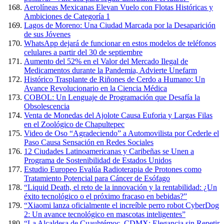
Aerolíneas Mexicanas Elevan Vuelo con Flotas Históricas y
Ambiciones de Categoría 1
Lagos de Moreno: Una Ciudad Marcada por la Desaparición
de sus Jóvenes
WhatsApp dejará de funcionar en estos modelos de teléfonos
celulares a partir del 30 de septiembre
Aumento del 52% en el Valor del Mercado Ilegal de
Medicamentos durante la Pandemia, Advierte Unefarm
Histórico Trasplante de Riñones de Cerdo a Humano: Un
Avance Revolucionario en la Ciencia Médica
COBOL: Un Lenguaje de Programación que Desafía la
Obsolescencia
Venta de Monedas del Ajolote Causa Euforia y Largas Filas
en el Zoológico de Chapultepec
Video de Oso “Agradeciendo” a Automovilista por Cederle el
Paso Causa Sensación en Redes Sociales
12 Ciudades Latinoamericanas y Caribeñas se Unen a
Programa de Sostenibilidad de Estados Unidos
Estudio Europeo Evalúa Radioterapia de Protones como
Tratamiento Potencial para Cáncer de Esófago
“Liquid Death, el reto de la innovación y la rentabilidad: ¿Un
éxito tecnológico o el próximo fracaso en bebidas?”
“Xiaomi lanza oficialmente el increíble perro robot CyberDog
2: Un avance tecnológico en mascotas inteligentes”
“La Alcaldesa de Cuauhtémoc, CDMX: Elegancia sin Repetir