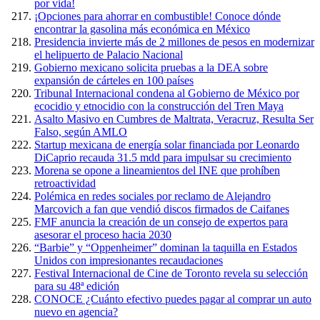
por vida!
¡Opciones para ahorrar en combustible! Conoce dónde
encontrar la gasolina más económica en México
Presidencia invierte más de 2 millones de pesos en modernizar
el helipuerto de Palacio Nacional
Gobierno mexicano solicita pruebas a la DEA sobre
expansión de cárteles en 100 países
Tribunal Internacional condena al Gobierno de México por
ecocidio y etnocidio con la construcción del Tren Maya
Asalto Masivo en Cumbres de Maltrata, Veracruz, Resulta Ser
Falso, según AMLO
Startup mexicana de energía solar financiada por Leonardo
DiCaprio recauda 31.5 mdd para impulsar su crecimiento
Morena se opone a lineamientos del INE que prohíben
retroactividad
Polémica en redes sociales por reclamo de Alejandro
Marcovich a fan que vendió discos firmados de Caifanes
FMF anuncia la creación de un consejo de expertos para
asesorar el proceso hacia 2030
“Barbie” y “Oppenheimer” dominan la taquilla en Estados
Unidos con impresionantes recaudaciones
Festival Internacional de Cine de Toronto revela su selección
para su 48ª edición
CONOCE ¿Cuánto efectivo puedes pagar al comprar un auto
nuevo en agencia?