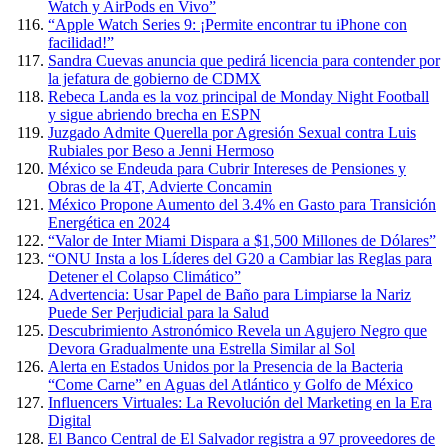
Watch y AirPods en Vivo”
“Apple Watch Series 9: ¡Permite encontrar tu iPhone con
facilidad!”
Sandra Cuevas anuncia que pedirá licencia para contender por
la jefatura de gobierno de CDMX
Rebeca Landa es la voz principal de Monday Night Football
y sigue abriendo brecha en ESPN
Juzgado Admite Querella por Agresión Sexual contra Luis
Rubiales por Beso a Jenni Hermoso
México se Endeuda para Cubrir Intereses de Pensiones y
Obras de la 4T, Advierte Concamin
México Propone Aumento del 3.4% en Gasto para Transición
Energética en 2024
“Valor de Inter Miami Dispara a $1,500 Millones de Dólares”
“ONU Insta a los Líderes del G20 a Cambiar las Reglas para
Detener el Colapso Climático”
Advertencia: Usar Papel de Baño para Limpiarse la Nariz
Puede Ser Perjudicial para la Salud
Descubrimiento Astronómico Revela un Agujero Negro que
Devora Gradualmente una Estrella Similar al Sol
Alerta en Estados Unidos por la Presencia de la Bacteria
“Come Carne” en Aguas del Atlántico y Golfo de México
Influencers Virtuales: La Revolución del Marketing en la Era
Digital
El Banco Central de El Salvador registra a 97 proveedores de