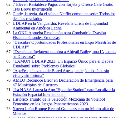
7-Eleven Restablece Pagos con Tarjeta y Ofrece Café Gratis
Tras Breve Interrupción
Cindy, la regia, da el salto a Netflix como una serie: Todos los
detalles revelados
UDLAP en la Vanguardia: Revela la Crisis de Impunidad
Ambiental en América Latina
La ONU Aprueba Resolución para Combatir la Evasión
Fiscal de Grandes Empresas
“Descubre Oportunidades Profesionales en Expo Maestrías de
UDLAP”
“Escuela en Inglaterra nombra a Abigail Bailey, una IA, como
su Directora”
“LAMUN-UDLAP 2023: Un Espacio Único para el Debate
Estudiantil sobre Problemas Globales”
“ApeFest, el evento de Bored Apes que dejó a los fans sin
vista y sin fortuna”
AMLO Reconoce Error en Declaración de Emergencia para
47 Municipios de Guerrero
“La NASA Lanza la App “Spot the Station” para Localizar la
Estación Espacial Internacional”
Histórico Triunfo de la Selección Mexicana de Voleibol
Femenino en los Juegos Panamericanos 2023
Nuevo León Rompe Récord Guinness con un Macro altar de
Muertos