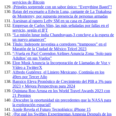
servicios de Bitcoin
¡Pringles sorprende con un sabor único: “Everything Bagel”!
Bajan del escenario a Edwin Luna, cantante de La Trakalosa
de Monterrey, por supuesta presencia de personas armadas
Asesinan al rapero Lefty SM en su casa en Zapopan
Empresas de Carlos Slim, las más señaladas por fallas en el
servicio, según el IFT
“La misión lunar india Chandrayaan-3 concluye a la espera de
un nuevo amanecer”
Título: Indeporte investiga a corredores “tramposos” en el
Maratón de la Ciudad de México Telcel 2023
“¡Vuela en Paz! Corendon Airlines Anuncia Zona ‘Solo para
Adultos’ en sus Vuelos”
Elon Musk Anuncia la Incorporación de Llamadas de Voz y
Vídeo a Twitter/X
Alfredo Gutiérrez, el Liniero Mexicano, Continúa en los
49ers por Tercer Año
Banxico Eleva Pronóstico de Crecimiento del PIB a 3% para
2023 y Mejora Perspectivas para 2024
Quintana Roo Arrasa en los World Travel Awards 2023 con
21 Premios
¡Descubre la oportunidad sin precedentes que la NASA para
la exploración espacial!
Apple Revela el Futuro Tecnológico: iPhone 15
¿Por qué los Swifties Experimentan Amnesia Después de los