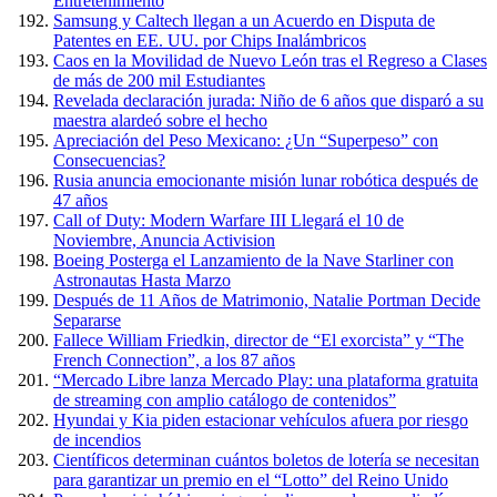
Entretenimiento
Samsung y Caltech llegan a un Acuerdo en Disputa de
Patentes en EE. UU. por Chips Inalámbricos
Caos en la Movilidad de Nuevo León tras el Regreso a Clases
de más de 200 mil Estudiantes
Revelada declaración jurada: Niño de 6 años que disparó a su
maestra alardeó sobre el hecho
Apreciación del Peso Mexicano: ¿Un “Superpeso” con
Consecuencias?
Rusia anuncia emocionante misión lunar robótica después de
47 años
Call of Duty: Modern Warfare III Llegará el 10 de
Noviembre, Anuncia Activision
Boeing Posterga el Lanzamiento de la Nave Starliner con
Astronautas Hasta Marzo
Después de 11 Años de Matrimonio, Natalie Portman Decide
Separarse
Fallece William Friedkin, director de “El exorcista” y “The
French Connection”, a los 87 años
“Mercado Libre lanza Mercado Play: una plataforma gratuita
de streaming con amplio catálogo de contenidos”
Hyundai y Kia piden estacionar vehículos afuera por riesgo
de incendios
Científicos determinan cuántos boletos de lotería se necesitan
para garantizar un premio en el “Lotto” del Reino Unido