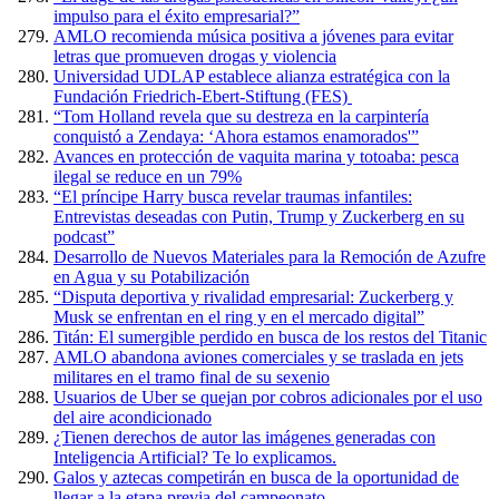
impulso para el éxito empresarial?”
AMLO recomienda música positiva a jóvenes para evitar
letras que promueven drogas y violencia
Universidad UDLAP establece alianza estratégica con la
Fundación Friedrich-Ebert-Stiftung (FES)
“Tom Holland revela que su destreza en la carpintería
conquistó a Zendaya: ‘Ahora estamos enamorados'”
Avances en protección de vaquita marina y totoaba: pesca
ilegal se reduce en un 79%
“El príncipe Harry busca revelar traumas infantiles:
Entrevistas deseadas con Putin, Trump y Zuckerberg en su
podcast”
Desarrollo de Nuevos Materiales para la Remoción de Azufre
en Agua y su Potabilización
“Disputa deportiva y rivalidad empresarial: Zuckerberg y
Musk se enfrentan en el ring y en el mercado digital”
Titán: El sumergible perdido en busca de los restos del Titanic
AMLO abandona aviones comerciales y se traslada en jets
militares en el tramo final de su sexenio
Usuarios de Uber se quejan por cobros adicionales por el uso
del aire acondicionado
¿Tienen derechos de autor las imágenes generadas con
Inteligencia Artificial? Te lo explicamos.
Galos y aztecas competirán en busca de la oportunidad de
llegar a la etapa previa del campeonato.