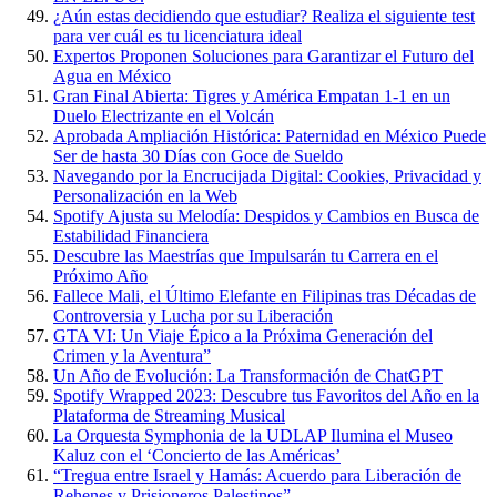
¿Aún estas decidiendo que estudiar? Realiza el siguiente test
para ver cuál es tu licenciatura ideal
Expertos Proponen Soluciones para Garantizar el Futuro del
Agua en México
Gran Final Abierta: Tigres y América Empatan 1-1 en un
Duelo Electrizante en el Volcán
Aprobada Ampliación Histórica: Paternidad en México Puede
Ser de hasta 30 Días con Goce de Sueldo
Navegando por la Encrucijada Digital: Cookies, Privacidad y
Personalización en la Web
Spotify Ajusta su Melodía: Despidos y Cambios en Busca de
Estabilidad Financiera
Descubre las Maestrías que Impulsarán tu Carrera en el
Próximo Año
Fallece Mali, el Último Elefante en Filipinas tras Décadas de
Controversia y Lucha por su Liberación
GTA VI: Un Viaje Épico a la Próxima Generación del
Crimen y la Aventura”
Un Año de Evolución: La Transformación de ChatGPT
Spotify Wrapped 2023: Descubre tus Favoritos del Año en la
Plataforma de Streaming Musical
La Orquesta Symphonia de la UDLAP Ilumina el Museo
Kaluz con el ‘Concierto de las Américas’
“Tregua entre Israel y Hamás: Acuerdo para Liberación de
Rehenes y Prisioneros Palestinos”