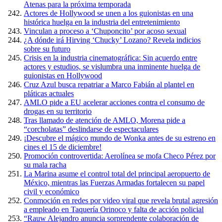
Atenas para la próxima temporada
Actores de Hollywood se unen a los guionistas en una
histórica huelga en la industria del entretenimiento
Vinculan a proceso a ‘Chuponcito’ por acoso sexual
¿A dónde irá Hirving ‘Chucky’ Lozano? Revela indicios
sobre su futuro
Crisis en la industria cinematográfica: Sin acuerdo entre
actores y estudios, se vislumbra una inminente huelga de
guionistas en Hollywood
Cruz Azul busca repatriar a Marco Fabián al plantel en
pláticas actuales
AMLO pide a EU acelerar acciones contra el consumo de
drogas en su territorio
Tras llamado de atención de AMLO, Morena pide a
“corcholatas” deslindarse de espectaculares
¡Descubre el mágico mundo de Wonka antes de su estreno en
cines el 15 de diciembre!
Promoción controvertida: Aerolínea se mofa Checo Pérez por
su mala racha
La Marina asume el control total del principal aeropuerto de
México, mientras las Fuerzas Armadas fortalecen su papel
civil y económico
Conmoción en redes por video viral que revela brutal agresión
a empleado en Taquería Orinoco y falta de acción policial
“Rauw Alejandro anuncia sorprendente colaboración de