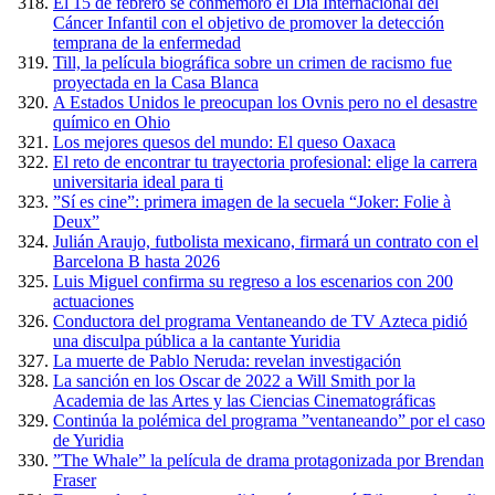
El 15 de febrero se conmemoró el Día Internacional del
Cáncer Infantil con el objetivo de promover la detección
temprana de la enfermedad
Till, la película biográfica sobre un crimen de racismo fue
proyectada en la Casa Blanca
A Estados Unidos le preocupan los Ovnis pero no el desastre
químico en Ohio
Los mejores quesos del mundo: El queso Oaxaca
El reto de encontrar tu trayectoria profesional: elige la carrera
universitaria ideal para ti
”Sí es cine”: primera imagen de la secuela “Joker: Folie à
Deux”
Julián Araujo, futbolista mexicano, firmará un contrato con el
Barcelona B hasta 2026
Luis Miguel confirma su regreso a los escenarios con 200
actuaciones
Conductora del programa Ventaneando de TV Azteca pidió
una disculpa pública a la cantante Yuridia
La muerte de Pablo Neruda: revelan investigación
La sanción en los Oscar de 2022 a Will Smith por la
Academia de las Artes y las Ciencias Cinematográficas
Continúa la polémica del programa ”ventaneando” por el caso
de Yuridia
”The Whale” la película de drama protagonizada por Brendan
Fraser