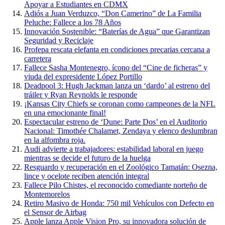
Apoyar a Estudiantes en CDMX
Adiós a Juan Verduzco, “Don Camerino” de La Familia
Peluche: Fallece a los 78 Años
Innovación Sostenible: “Baterías de Agua” que Garantizan
Seguridad y Reciclaje
Profepa rescata elefanta en condiciones precarias cercana a
carretera
Fallece Sasha Montenegro, ícono del “Cine de ficheras” y
viuda del expresidente López Portillo
Deadpool 3: Hugh Jackman lanza un ‘dardo’ al estreno del
tráiler y Ryan Reynolds le responde
¡Kansas City Chiefs se coronan como campeones de la NFL
en una emocionante final!
Espectacular estreno de ‘Dune: Parte Dos’ en el Auditorio
Nacional: Timothée Chalamet, Zendaya y elenco deslumbran
en la alfombra roja.
Audi advierte a trabajadores: estabilidad laboral en juego
mientras se decide el futuro de la huelga
Resguardo y recuperación en el Zoológico Tamatán: Osezna,
lince y ocelote reciben atención integral
Fallece Pilo Chistes, el reconocido comediante norteño de
Montemorelos
Retiro Masivo de Honda: 750 mil Vehículos con Defecto en
el Sensor de Airbag
Apple lanza Apple Vision Pro, su innovadora solución de