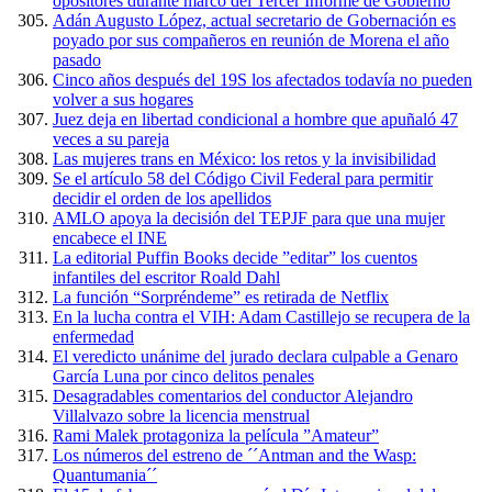
opositores durante marco del Tercer Informe de Gobierno
Adán Augusto López, actual secretario de Gobernación es
poyado por sus compañeros en reunión de Morena el año
pasado
Cinco años después del 19S los afectados todavía no pueden
volver a sus hogares
Juez deja en libertad condicional a hombre que apuñaló 47
veces a su pareja
Las mujeres trans en México: los retos y la invisibilidad
Se el artículo 58 del Código Civil Federal para permitir
decidir el orden de los apellidos
AMLO apoya la decisión del TEPJF para que una mujer
encabece el INE
La editorial Puffin Books decide ”editar” los cuentos
infantiles del escritor Roald Dahl
La función “Sorpréndeme” es retirada de Netflix
En la lucha contra el VIH: Adam Castillejo se recupera de la
enfermedad
El veredicto unánime del jurado declara culpable a Genaro
García Luna por cinco delitos penales
Desagradables comentarios del conductor Alejandro
Villalvazo sobre la licencia menstrual
Rami Malek protagoniza la película ”Amateur”
Los números del estreno de ´´Antman and the Wasp:
Quantumania´´