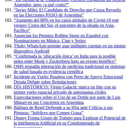
Atuendos, pero ¿a qué costo?”
“Javier Milei: El Candidato de Derecha que Causa Revuelo
en las Elecciones PASO de Argentina”
“Aumento del 80% en los casos globales de Covid-19 este
verano: Corea del Sur, el epicentro de la oleada en Asia-
Pacífico”
Anuncian los Premios Rolling Stone en Español con
Nominaciones en Música, Cine y Series
Título: WhatsApp permite usar múltiples cuentas en un mismo
dispositivo Android
“Confirmada la ‘ubicación épica’ en Italia para la posible
pelea entre Musk y Zuckerberg bajo un evento benéfico”
OMS respalda integración de medicina tradicional en sistemas
de salud basada en evidencia científica
Incidente en Vuelo: Pasajera con Perro de Apoyo Emocional
Desata Debate sobre Regulaciones
DÍA HISTÓRICO: Virgin Galactic marca un hito con su
primer vuelo espacial privado de astronautas civiles
Especulaciones sobre el Uso de un Doble por parte de Luis
Miguel en sus Conciertos en Argentina
Bárbara de Regil Defiende a su Hija ante Críticas a sus
Pinturas: “Infelices que Comen Grasa”
Disney Forma Grupo de Trabajo para Explorar el Potencial de
la Inteligencia Artificial en su Conglomerado de