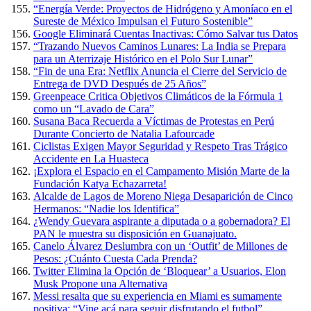
“Energía Verde: Proyectos de Hidrógeno y Amoníaco en el
Sureste de México Impulsan el Futuro Sostenible”
Google Eliminará Cuentas Inactivas: Cómo Salvar tus Datos
“Trazando Nuevos Caminos Lunares: La India se Prepara
para un Aterrizaje Histórico en el Polo Sur Lunar”
“Fin de una Era: Netflix Anuncia el Cierre del Servicio de
Entrega de DVD Después de 25 Años”
Greenpeace Critica Objetivos Climáticos de la Fórmula 1
como un “Lavado de Cara”
Susana Baca Recuerda a Víctimas de Protestas en Perú
Durante Concierto de Natalia Lafourcade
Ciclistas Exigen Mayor Seguridad y Respeto Tras Trágico
Accidente en La Huasteca
¡Explora el Espacio en el Campamento Misión Marte de la
Fundación Katya Echazarreta!
Alcalde de Lagos de Moreno Niega Desaparición de Cinco
Hermanos: “Nadie los Identifica”
¿Wendy Guevara aspirante a diputada o a gobernadora? El
PAN le muestra su disposición en Guanajuato.
Canelo Álvarez Deslumbra con un ‘Outfit’ de Millones de
Pesos: ¿Cuánto Cuesta Cada Prenda?
Twitter Elimina la Opción de ‘Bloquear’ a Usuarios, Elon
Musk Propone una Alternativa
Messi resalta que su experiencia en Miami es sumamente
positiva: “Vine acá para seguir disfrutando el futbol”