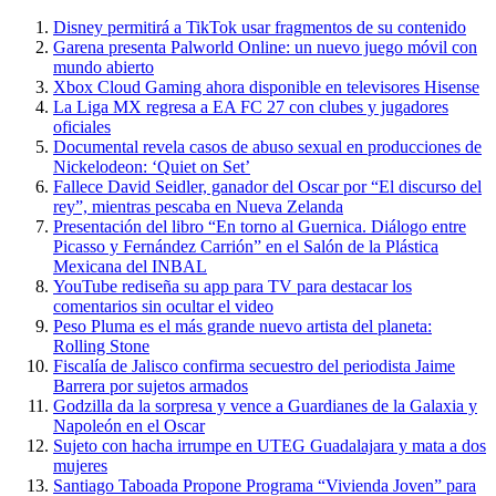
Disney permitirá a TikTok usar fragmentos de su contenido
Garena presenta Palworld Online: un nuevo juego móvil con
mundo abierto
Xbox Cloud Gaming ahora disponible en televisores Hisense
La Liga MX regresa a EA FC 27 con clubes y jugadores
oficiales
Documental revela casos de abuso sexual en producciones de
Nickelodeon: ‘Quiet on Set’
Fallece David Seidler, ganador del Oscar por “El discurso del
rey”, mientras pescaba en Nueva Zelanda
Presentación del libro “En torno al Guernica. Diálogo entre
Picasso y Fernández Carrión” en el Salón de la Plástica
Mexicana del INBAL
YouTube rediseña su app para TV para destacar los
comentarios sin ocultar el video
Peso Pluma es el más grande nuevo artista del planeta:
Rolling Stone
Fiscalía de Jalisco confirma secuestro del periodista Jaime
Barrera por sujetos armados
Godzilla da la sorpresa y vence a Guardianes de la Galaxia y
Napoleón en el Oscar
Sujeto con hacha irrumpe en UTEG Guadalajara y mata a dos
mujeres
Santiago Taboada Propone Programa “Vivienda Joven” para