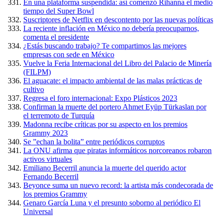
En una plataforma suspendida: así comenzó Rihanna el medio
tiempo del Super Bowl
Suscriptores de Netflix en descontento por las nuevas políticas
La reciente inflación en México no debería preocuparnos,
comenta el presidente
¿Estás buscando trabajo? Te compartimos las mejores
empresas con sede en México
Vuelve la Feria Internacional del Libro del Palacio de Minería
(FILPM)
El aguacate: el impacto ambiental de las malas prácticas de
cultivo
Regresa el foro internacional: Expo Plásticos 2023
Confirman la muerte del portero Ahmet Eyüp Türkaslan por
el terremoto de Turquía
Madonna recibe críticas por su aspecto en los premios
Grammy 2023
Se ”echan la bolita” entre periódicos corruptos
La ONU afirma que piratas informáticos norcoreanos robaron
activos virtuales
Emiliano Becerril anuncia la muerte del querido actor
Fernando Becerril
Beyonce suma un nuevo record: la artista más condecorada de
los premios Grammy
Genaro García Luna y el presunto soborno al periódico El
Universal