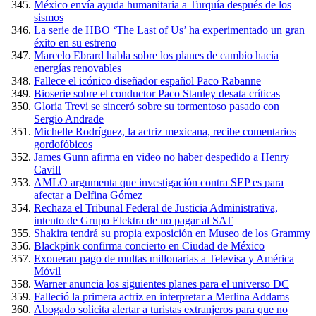
México envía ayuda humanitaria a Turquía después de los
sismos
La serie de HBO ‘The Last of Us’ ha experimentado un gran
éxito en su estreno
Marcelo Ebrard habla sobre los planes de cambio hacía
energías renovables
Fallece el icónico diseñador español Paco Rabanne
Bioserie sobre el conductor Paco Stanley desata críticas
Gloria Trevi se sinceró sobre su tormentoso pasado con
Sergio Andrade
Michelle Rodríguez, la actriz mexicana, recibe comentarios
gordofóbicos
James Gunn afirma en video no haber despedido a Henry
Cavill
AMLO argumenta que investigación contra SEP es para
afectar a Delfina Gómez
Rechaza el Tribunal Federal de Justicia Administrativa,
intento de Grupo Elektra de no pagar al SAT
Shakira tendrá su propia exposición en Museo de los Grammy
Blackpink confirma concierto en Ciudad de México
Exoneran pago de multas millonarias a Televisa y América
Móvil
Warner anuncia los siguientes planes para el universo DC
Falleció la primera actriz en interpretar a Merlina Addams
Abogado solicita alertar a turistas extranjeros para que no