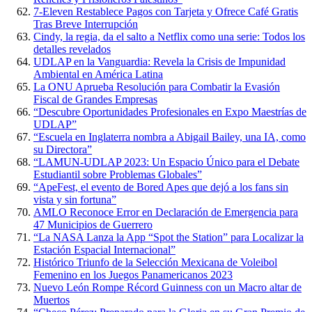
7-Eleven Restablece Pagos con Tarjeta y Ofrece Café Gratis
Tras Breve Interrupción
Cindy, la regia, da el salto a Netflix como una serie: Todos los
detalles revelados
UDLAP en la Vanguardia: Revela la Crisis de Impunidad
Ambiental en América Latina
La ONU Aprueba Resolución para Combatir la Evasión
Fiscal de Grandes Empresas
“Descubre Oportunidades Profesionales en Expo Maestrías de
UDLAP”
“Escuela en Inglaterra nombra a Abigail Bailey, una IA, como
su Directora”
“LAMUN-UDLAP 2023: Un Espacio Único para el Debate
Estudiantil sobre Problemas Globales”
“ApeFest, el evento de Bored Apes que dejó a los fans sin
vista y sin fortuna”
AMLO Reconoce Error en Declaración de Emergencia para
47 Municipios de Guerrero
“La NASA Lanza la App “Spot the Station” para Localizar la
Estación Espacial Internacional”
Histórico Triunfo de la Selección Mexicana de Voleibol
Femenino en los Juegos Panamericanos 2023
Nuevo León Rompe Récord Guinness con un Macro altar de
Muertos