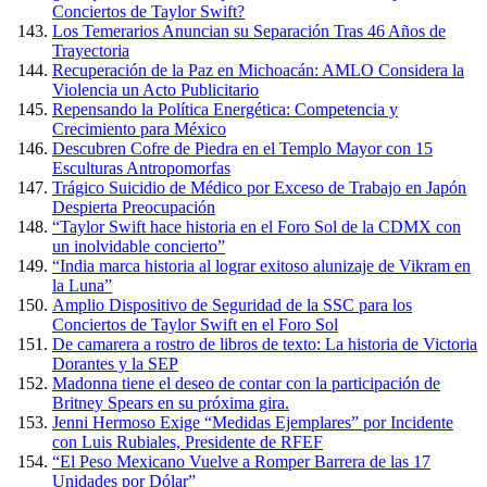
Conciertos de Taylor Swift?
Los Temerarios Anuncian su Separación Tras 46 Años de
Trayectoria
Recuperación de la Paz en Michoacán: AMLO Considera la
Violencia un Acto Publicitario
Repensando la Política Energética: Competencia y
Crecimiento para México
Descubren Cofre de Piedra en el Templo Mayor con 15
Esculturas Antropomorfas
Trágico Suicidio de Médico por Exceso de Trabajo en Japón
Despierta Preocupación
“Taylor Swift hace historia en el Foro Sol de la CDMX con
un inolvidable concierto”
“India marca historia al lograr exitoso alunizaje de Vikram en
la Luna”
Amplio Dispositivo de Seguridad de la SSC para los
Conciertos de Taylor Swift en el Foro Sol
De camarera a rostro de libros de texto: La historia de Victoria
Dorantes y la SEP
Madonna tiene el deseo de contar con la participación de
Britney Spears en su próxima gira.
Jenni Hermoso Exige “Medidas Ejemplares” por Incidente
con Luis Rubiales, Presidente de RFEF
“El Peso Mexicano Vuelve a Romper Barrera de las 17
Unidades por Dólar”