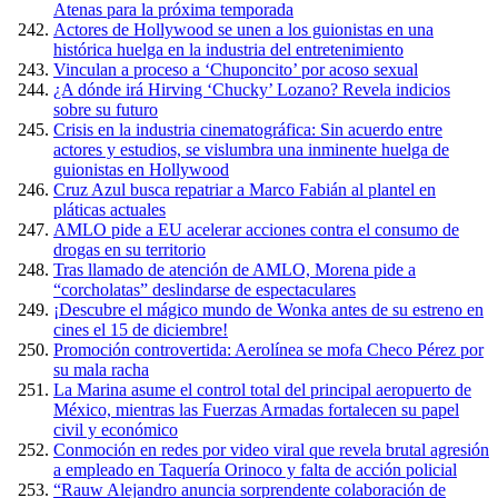
Atenas para la próxima temporada
Actores de Hollywood se unen a los guionistas en una
histórica huelga en la industria del entretenimiento
Vinculan a proceso a ‘Chuponcito’ por acoso sexual
¿A dónde irá Hirving ‘Chucky’ Lozano? Revela indicios
sobre su futuro
Crisis en la industria cinematográfica: Sin acuerdo entre
actores y estudios, se vislumbra una inminente huelga de
guionistas en Hollywood
Cruz Azul busca repatriar a Marco Fabián al plantel en
pláticas actuales
AMLO pide a EU acelerar acciones contra el consumo de
drogas en su territorio
Tras llamado de atención de AMLO, Morena pide a
“corcholatas” deslindarse de espectaculares
¡Descubre el mágico mundo de Wonka antes de su estreno en
cines el 15 de diciembre!
Promoción controvertida: Aerolínea se mofa Checo Pérez por
su mala racha
La Marina asume el control total del principal aeropuerto de
México, mientras las Fuerzas Armadas fortalecen su papel
civil y económico
Conmoción en redes por video viral que revela brutal agresión
a empleado en Taquería Orinoco y falta de acción policial
“Rauw Alejandro anuncia sorprendente colaboración de