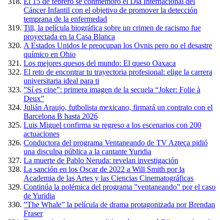
El 15 de febrero se conmemoró el Día Internacional del
Cáncer Infantil con el objetivo de promover la detección
temprana de la enfermedad
Till, la película biográfica sobre un crimen de racismo fue
proyectada en la Casa Blanca
A Estados Unidos le preocupan los Ovnis pero no el desastre
químico en Ohio
Los mejores quesos del mundo: El queso Oaxaca
El reto de encontrar tu trayectoria profesional: elige la carrera
universitaria ideal para ti
”Sí es cine”: primera imagen de la secuela “Joker: Folie à
Deux”
Julián Araujo, futbolista mexicano, firmará un contrato con el
Barcelona B hasta 2026
Luis Miguel confirma su regreso a los escenarios con 200
actuaciones
Conductora del programa Ventaneando de TV Azteca pidió
una disculpa pública a la cantante Yuridia
La muerte de Pablo Neruda: revelan investigación
La sanción en los Oscar de 2022 a Will Smith por la
Academia de las Artes y las Ciencias Cinematográficas
Continúa la polémica del programa ”ventaneando” por el caso
de Yuridia
”The Whale” la película de drama protagonizada por Brendan
Fraser