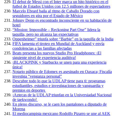
El debut de Messi con el Inter marca un hito histórico en el
futbol de Estados Unidos con 12.5 millones de espectadores
Marcelo Ebrard baila al ritmo de Caballo Dorado con
seguidores en gira por el Estado de México
Johnny Depp es encontrado inconsciente en su habitación de
hotel
“Mission: Impossible – Reckoning Part One” lidera la
taquilla, pero no alcanza las expectativas
Oppenheimer” triunfa sobre “Barbie” en la taquilla de la India
FIFA lamenta el tiroteo en Mundial de Auckland y envía
condolencias a las familias afectadas
Beats presenta los nuevos Studio Pro Headphones: ¡El
siguiente nivel de experiencia auditiva!
¡BLACKPINK y Starbucks se unen para una experiencia
única!
Notario público de Edomex es asesinado en Oaxaca; Fiscalía
investiga “venganza personal”
Descubre todo lo que la UDLAP tiene para ti: programas
estudiantiles, estudios e investigaciones de vanguardia y
premios en deportes
¡Aztecas de la UDLAP triunfan en la Universiadad Nacional
de taekwondo!
En pleno discurso, se le caen los pantalones a diputado de
Morena
El mediocampista mexicano Rodolfo Pizarro se une al AEK