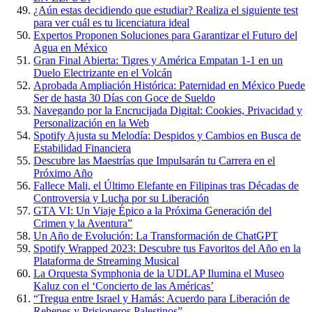
¿Aún estas decidiendo que estudiar? Realiza el siguiente test
para ver cuál es tu licenciatura ideal
Expertos Proponen Soluciones para Garantizar el Futuro del
Agua en México
Gran Final Abierta: Tigres y América Empatan 1-1 en un
Duelo Electrizante en el Volcán
Aprobada Ampliación Histórica: Paternidad en México Puede
Ser de hasta 30 Días con Goce de Sueldo
Navegando por la Encrucijada Digital: Cookies, Privacidad y
Personalización en la Web
Spotify Ajusta su Melodía: Despidos y Cambios en Busca de
Estabilidad Financiera
Descubre las Maestrías que Impulsarán tu Carrera en el
Próximo Año
Fallece Mali, el Último Elefante en Filipinas tras Décadas de
Controversia y Lucha por su Liberación
GTA VI: Un Viaje Épico a la Próxima Generación del
Crimen y la Aventura”
Un Año de Evolución: La Transformación de ChatGPT
Spotify Wrapped 2023: Descubre tus Favoritos del Año en la
Plataforma de Streaming Musical
La Orquesta Symphonia de la UDLAP Ilumina el Museo
Kaluz con el ‘Concierto de las Américas’
“Tregua entre Israel y Hamás: Acuerdo para Liberación de
Rehenes y Prisioneros Palestinos”