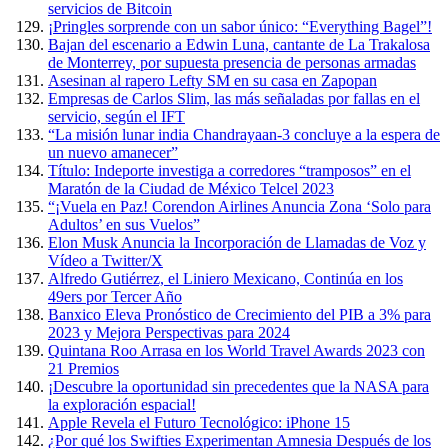
servicios de Bitcoin
¡Pringles sorprende con un sabor único: “Everything Bagel”!
Bajan del escenario a Edwin Luna, cantante de La Trakalosa
de Monterrey, por supuesta presencia de personas armadas
Asesinan al rapero Lefty SM en su casa en Zapopan
Empresas de Carlos Slim, las más señaladas por fallas en el
servicio, según el IFT
“La misión lunar india Chandrayaan-3 concluye a la espera de
un nuevo amanecer”
Título: Indeporte investiga a corredores “tramposos” en el
Maratón de la Ciudad de México Telcel 2023
“¡Vuela en Paz! Corendon Airlines Anuncia Zona ‘Solo para
Adultos’ en sus Vuelos”
Elon Musk Anuncia la Incorporación de Llamadas de Voz y
Vídeo a Twitter/X
Alfredo Gutiérrez, el Liniero Mexicano, Continúa en los
49ers por Tercer Año
Banxico Eleva Pronóstico de Crecimiento del PIB a 3% para
2023 y Mejora Perspectivas para 2024
Quintana Roo Arrasa en los World Travel Awards 2023 con
21 Premios
¡Descubre la oportunidad sin precedentes que la NASA para
la exploración espacial!
Apple Revela el Futuro Tecnológico: iPhone 15
¿Por qué los Swifties Experimentan Amnesia Después de los