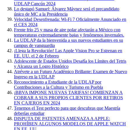
UDLAP Cancún 2024
Lo destapó Samuel: Álvarez Máynez será el precandidato
único de MC a la Presidencia
Velocidad Desenfrenada: Wi-Fi 7 Oficialmente Anunciado en
el CES 2024
Frente frío 25 y masa de aire polar afectarán a México con
temperaturas extremadamente bajas y fenómenos invernales.
La UDLAP da la bienvenida a sus nuevos estudiantes en su
campus de vanguardia
¡Llega la Revolución! Las Apple Vision Pro se Estrenan en
EE. UU. el 2 de Febrero
Adolescente de Estados Unidos Desafía los Límites del Tetris
y Alcanza un Logro Histórico
Atrévete a un Futuro Académico Brillante: Examen de Nuevo
Ingreso en la UDLAP
Reconocimiento a Estudiante de la UDLAP por
Contribuciones a la Cultura y Turismo en Puebla
¡BBVA IMPONE NUEVAS TARIFAS! COMIENZAN A
COBRAR A SUS PROPIOS CLIENTES POR RETIROS
EN CAJEROS EN 2024
Tenemos el Test perfecto para que descubras que Maestría
deberías estudiar
DISPUTA DE PATENTES AMENAZA A APPLE:
PROHÍBEN ALGUNOS MODELOS DE APPLE WATCH
EN EE. UU.