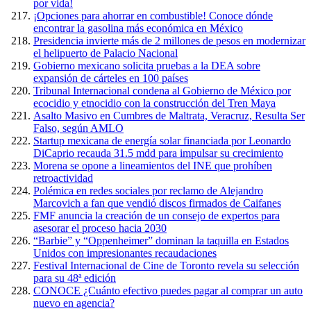
por vida!
¡Opciones para ahorrar en combustible! Conoce dónde
encontrar la gasolina más económica en México
Presidencia invierte más de 2 millones de pesos en modernizar
el helipuerto de Palacio Nacional
Gobierno mexicano solicita pruebas a la DEA sobre
expansión de cárteles en 100 países
Tribunal Internacional condena al Gobierno de México por
ecocidio y etnocidio con la construcción del Tren Maya
Asalto Masivo en Cumbres de Maltrata, Veracruz, Resulta Ser
Falso, según AMLO
Startup mexicana de energía solar financiada por Leonardo
DiCaprio recauda 31.5 mdd para impulsar su crecimiento
Morena se opone a lineamientos del INE que prohíben
retroactividad
Polémica en redes sociales por reclamo de Alejandro
Marcovich a fan que vendió discos firmados de Caifanes
FMF anuncia la creación de un consejo de expertos para
asesorar el proceso hacia 2030
“Barbie” y “Oppenheimer” dominan la taquilla en Estados
Unidos con impresionantes recaudaciones
Festival Internacional de Cine de Toronto revela su selección
para su 48ª edición
CONOCE ¿Cuánto efectivo puedes pagar al comprar un auto
nuevo en agencia?