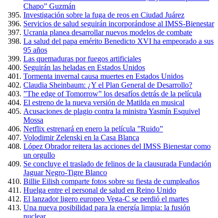
Chapo” Guzmán
Investigación sobre la fuga de reos en Ciudad Juárez
Servicios de salud seguirán incorporándose al IMSS-Bienestar
Ucrania planea desarrollar nuevos modelos de combate
La salud del papa emérito Benedicto XVI ha empeorado a sus
95 años
Las quemaduras por fuegos artificiales
Seguirán las heladas en Estados Unidos
Tormenta invernal causa muertes en Estados Unidos
Claudia Sheinbaum: ¿Y el Plan General de Desarrollo?
”The edge of Tomorrow” los desafíos detrás de la película
El estreno de la nueva versión de Matilda en musical
Acusaciones de plagio contra la ministra Yasmín Esquivel
Mossa
Netflix estrenará en enero la película ”Ruido”
Volodimir Zelenski en la Casa Blanca
López Obrador reitera las acciones del IMSS Bienestar como
un orgullo
Se concluye el traslado de felinos de la clausurada Fundación
Jaguar Negro-Tigre Blanco
Billie Eilish comparte fotos sobre su fiesta de cumpleaños
Huelga entre el personal de salud en Reino Unido
El lanzador ligero europeo Vega-C se perdió el martes
Una nueva posibilidad para la energía limpia: la fusión
nuclear