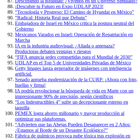
Descifrando la Realidad: ¿Vivimos en un Universo Simulado?
¡Descubre tu Futuro en Expo UDLAP 2023!
“Tecnología y Progreso: El Camino de Hyundai en México”
“Radical: Historia Real que Debuta”
Embajadora de Israel en México critica la postura neutral del
Gobierno
Mexicanos Varados en Israel: Operación de Repatriación en
Marcha
IA en la industria audiovisual: ¿Aliada o amenaza?
Productoras debaten ventajas y riesgos
“FIFA anuncia sedes compartidas para el Mundial de 2030”
UDLAP en el Top 5 de Universidades Privadas de México
Getty Images lanza generador de imágenes con inteligencia
artificial.
Senado aprueba modernización de la CURP: ¡Ahora con foto,
huellas y firma!
IA podría revolucionar la búsqueda de vida en Marte con un
impresionante 90% de precisión, según científicos
“Los Indestructibles 4” sufre un decepcionante estreno en
taquilla
PEMEX logra ahorro millonario y mayor producción al
optimizar sus plataformas.
“Advierten que las Abejas Pueden Desaparecer en 2 Años:
¿Estamos al Borde de un Desastre Ecológico?”
Fábrica de químicos provoca nube tóxica tras explosión en