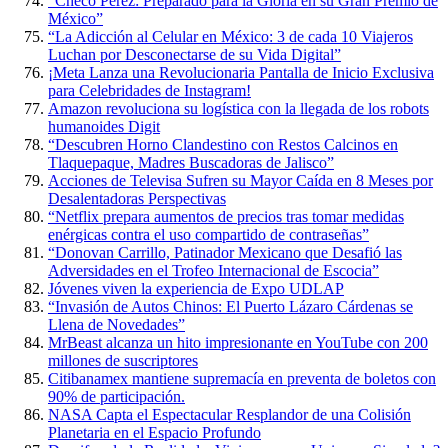
“Checo Pérez: Preparado para la Gloria en su Gran Premio de
México”
“La Adicción al Celular en México: 3 de cada 10 Viajeros
Luchan por Desconectarse de su Vida Digital”
¡Meta Lanza una Revolucionaria Pantalla de Inicio Exclusiva
para Celebridades de Instagram!
Amazon revoluciona su logística con la llegada de los robots
humanoides Digit
“Descubren Horno Clandestino con Restos Calcinos en
Tlaquepaque, Madres Buscadoras de Jalisco”
Acciones de Televisa Sufren su Mayor Caída en 8 Meses por
Desalentadoras Perspectivas
“Netflix prepara aumentos de precios tras tomar medidas
enérgicas contra el uso compartido de contraseñas”
“Donovan Carrillo, Patinador Mexicano que Desafió las
Adversidades en el Trofeo Internacional de Escocia”
Jóvenes viven la experiencia de Expo UDLAP
“Invasión de Autos Chinos: El Puerto Lázaro Cárdenas se
Llena de Novedades”
MrBeast alcanza un hito impresionante en YouTube con 200
millones de suscriptores
Citibanamex mantiene supremacía en preventa de boletos con
90% de participación.
NASA Capta el Espectacular Resplandor de una Colisión
Planetaria en el Espacio Profundo