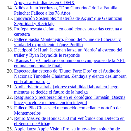
Apoyar a Estudiantes en CDMX
Adiós a Juan Verduzco, “Don Camerino” de La Familia
Peluche: Fallece a los 78 Años
Innovación Sostenible: “Baterías de Agua” que Garantizan
Seguridad y Reciclaje
Profepa rescata elefanta en condiciones precarias cercana a
carretera
Fallece Sasha Montenegro, ícono del “Cine de ficheras” y
viuda del expresidente López Portillo
Deadpool 3: Hugh Jackman lanza un ‘dardo’ al estreno del
tráiler y Ryan Reynolds le responde
¡Kansas City Chiefs se coronan como campeones de la NFL
en una emocionante final!
Espectacular estreno de ‘Dune: Parte Dos’ en el Auditorio
Nacional: Timothée Chalamet, Zendaya y elenco deslumbran
en la alfombra roja.
Audi advierte a trabajadores: estabilidad laboral en juego
mientras se decide el futuro de la huelga
Resguardo y recuperación en el Zoológico Tamatán: Osezna,
lince y ocelote reciben atención integral
Fallece Pilo Chistes, el reconocido comediante norteño de
Montemorelos
Retiro Masivo de Honda: 750 mil Vehículos con Defecto en
el Sensor de Airbag
Apple lanza Apple Vision Pro, su innovadora solución de