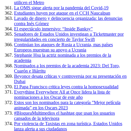
utilicen el Metro
La OMS sigue alerta por la pandemia del Covid-19
Estudiantes huyen por ataque en el CCH Naucalpan
Lavado de dinero y delincuencia organizada: las denuncias
contra Inés Gómez
El espectáculo inmersivo: “Inside Banksy”
Senadores de Estados Unidos investigan a Ticketmaster por
irregularidades en concierto de Taylor Swift
Continúan los ataques de Rusia a Ucrania, mas países
Europeos muestran su apoyo a Ucrania
Stephanie Hsu la actriz nominada a los premios de la
academia
Nominados a los premios de la academia 2023: Del Toro,
Cuarón e Iñárritu
Beyonce desata críticas y controversia por su presentación en
Dubai
El Papa Francisco critica leyes contra la homosexualidad
Everything Everywhere All at Once lidera la lista de
nominaciones a los Oscar de este año
Estos son los nominados para la categoría ”Mejor película
animada” en los Oscars 2023
#BloqueaMultimedios el hashtag que usan los usuarios
cansados de la televisora
Por violencia de Taxistas en zona turística, Estados Unidos
lanza alerta a sus ciudadanos