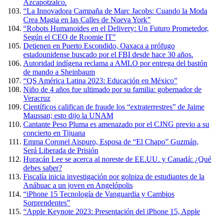
Azcapotzalco.
“La Innovadora Campaña de Marc Jacobs: Cuando la Moda
Crea Magia en las Calles de Nueva York”
“Robots Humanoides en el Delivery: Un Futuro Prometedor,
Según el CEO de Roomie IT”
Detienen en Puerto Escondido, Oaxaca a prófugo
estadounidense buscado por el FBI desde hace 30 años.
Autoridad indígena reclama a AMLO por entrega del bastón
de mando a Sheinbaum
“QS América Latina 2023: Educación en México”
Niño de 4 años fue ultimado por su familia: gobernador de
Veracruz
Científicos califican de fraude los “extraterrestres” de Jaime
Maussan; esto dijo la UNAM
Cantante Peso Pluma es amenazado por el CJNG previo a su
concierto en Tijuana
Emma Coronel Aispuro, Esposa de “El Chapo” Guzmán,
Será Liberada de Prisión
Huracán Lee se acerca al noreste de EE.UU. y Canadá: ¿Qué
debes saber?
Fiscalía inicia investigación por golpiza de estudiantes de la
Anáhuac a un joven en Angelópolis
“iPhone 15 Tecnología de Vanguardia y Cambios
Sorprendentes”
“Apple Keynote 2023: Presentación del iPhone 15, Apple