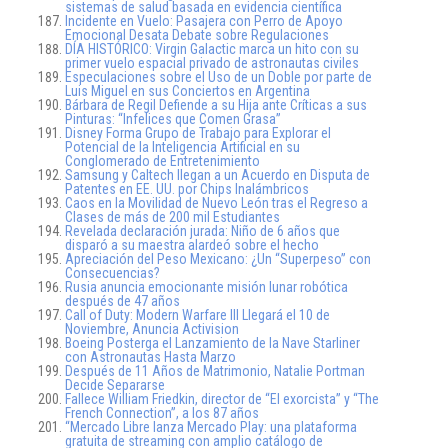
sistemas de salud basada en evidencia científica
Incidente en Vuelo: Pasajera con Perro de Apoyo
Emocional Desata Debate sobre Regulaciones
DÍA HISTÓRICO: Virgin Galactic marca un hito con su
primer vuelo espacial privado de astronautas civiles
Especulaciones sobre el Uso de un Doble por parte de
Luis Miguel en sus Conciertos en Argentina
Bárbara de Regil Defiende a su Hija ante Críticas a sus
Pinturas: “Infelices que Comen Grasa”
Disney Forma Grupo de Trabajo para Explorar el
Potencial de la Inteligencia Artificial en su
Conglomerado de Entretenimiento
Samsung y Caltech llegan a un Acuerdo en Disputa de
Patentes en EE. UU. por Chips Inalámbricos
Caos en la Movilidad de Nuevo León tras el Regreso a
Clases de más de 200 mil Estudiantes
Revelada declaración jurada: Niño de 6 años que
disparó a su maestra alardeó sobre el hecho
Apreciación del Peso Mexicano: ¿Un “Superpeso” con
Consecuencias?
Rusia anuncia emocionante misión lunar robótica
después de 47 años
Call of Duty: Modern Warfare III Llegará el 10 de
Noviembre, Anuncia Activision
Boeing Posterga el Lanzamiento de la Nave Starliner
con Astronautas Hasta Marzo
Después de 11 Años de Matrimonio, Natalie Portman
Decide Separarse
Fallece William Friedkin, director de “El exorcista” y “The
French Connection”, a los 87 años
“Mercado Libre lanza Mercado Play: una plataforma
gratuita de streaming con amplio catálogo de