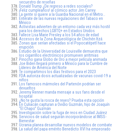
secuestro de reseñas
Donald Trump ¿De regreso a redes sociales?
¡Feliz cumpleaños! al cómico actor Jim Carrey
La gente sí quiere a la Guardia Nacional en el Metro…
Entérate de las nuevas regulaciones del Tabaco en
México
Activistas advierten de un entorno cada vez más hostil
para los derechos LGBTQ+ en Estados Unidos
Fallece Lisa Marie Presley a los 54 años de edad
Accesos de la Zona Arqueológica de Chichén Itzá.
Zonas que serían afectadas si el Popocatépetl hace
erupción
Estudio de la Universidad de Louisville demuestra que
los cigarrillos electrónicos promueven arritmias
Pinocho gana Globo de Oro a mejor película animada
Joe Biden llegará primero a México para la Cumbre de
Líderes de América del Norte
Te compartimos los días festivos para el 2023
FDA autoriza dosis actualizadas de vacunas covid-19 a
niños
Los famosos mármoles del Partenón podrían ser
devueltos
Jeremy Renner manda mensaje a sus fans desde el
hospital
¿No te gusta la rosca de reyes? Prueba esta opción
En Culiacán capturan a Ovidio Guzmán, hijo de Joaquín
“El Chapo” Guzmán
Investigación sobre la fuga de reos en Ciudad Juárez
Servicios de salud seguirán incorporándose al IMSS-
Bienestar
Ucrania planea desarrollar nuevos modelos de combate
La salud del papa emérito Benedicto XVI ha empeorado