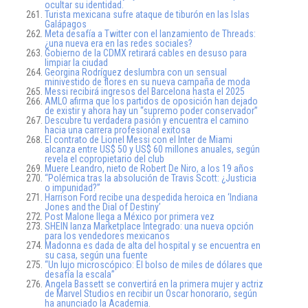
ocultar su identidad.
Turista mexicana sufre ataque de tiburón en las Islas
Galápagos
Meta desafía a Twitter con el lanzamiento de Threads:
¿una nueva era en las redes sociales?
Gobierno de la CDMX retirará cables en desuso para
limpiar la ciudad
Georgina Rodríguez deslumbra con un sensual
minivestido de flores en su nueva campaña de moda
Messi recibirá ingresos del Barcelona hasta el 2025
AMLO afirma que los partidos de oposición han dejado
de existir y ahora hay un “supremo poder conservador”
Descubre tu verdadera pasión y encuentra el camino
hacia una carrera profesional exitosa
El contrato de Lionel Messi con el Inter de Miami
alcanza entre US$ 50 y US$ 60 millones anuales, según
revela el copropietario del club
Muere Leandro, nieto de Robert De Niro, a los 19 años
“Polémica tras la absolución de Travis Scott: ¿Justicia
o impunidad?”
Harrison Ford recibe una despedida heroica en ‘Indiana
Jones and the Dial of Destiny’
Post Malone llega a México por primera vez
SHEIN lanza Marketplace Integrado: una nueva opción
para los vendedores mexicanos
Madonna es dada de alta del hospital y se encuentra en
su casa, según una fuente
“Un lujo microscópico: El bolso de miles de dólares que
desafía la escala”
Angela Bassett se convertirá en la primera mujer y actriz
de Marvel Studios en recibir un Oscar honorario, según
ha anunciado la Academia.