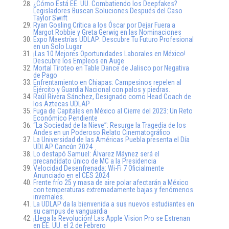
¿Cómo Está EE. UU. Combatiendo los Deepfakes?
Legisladores Buscan Soluciones Después del Caso
Taylor Swift
Ryan Gosling Critica a los Óscar por Dejar Fuera a
Margot Robbie y Greta Gerwig en las Nominaciones
Expo Maestrías UDLAP: Descubre Tu Futuro Profesional
en un Solo Lugar
¡Las 10 Mejores Oportunidades Laborales en México!
Descubre los Empleos en Auge
Mortal Tiroteo en Table Dance de Jalisco por Negativa
de Pago
Enfrentamiento en Chiapas: Campesinos repelen al
Ejército y Guardia Nacional con palos y piedras.
Raúl Rivera Sánchez, Designado como Head Coach de
los Aztecas UDLAP
Fuga de Capitales en México al Cierre del 2023: Un Reto
Económico Pendiente
“La Sociedad de la Nieve”: Resurge la Tragedia de los
Andes en un Poderoso Relato Cinematográfico
La Universidad de las Américas Puebla presenta el Día
UDLAP Cancún 2024
Lo destapó Samuel: Álvarez Máynez será el
precandidato único de MC a la Presidencia
Velocidad Desenfrenada: Wi-Fi 7 Oficialmente
Anunciado en el CES 2024
Frente frío 25 y masa de aire polar afectarán a México
con temperaturas extremadamente bajas y fenómenos
invernales.
La UDLAP da la bienvenida a sus nuevos estudiantes en
su campus de vanguardia
¡Llega la Revolución! Las Apple Vision Pro se Estrenan
en EE. UU. el 2 de Febrero