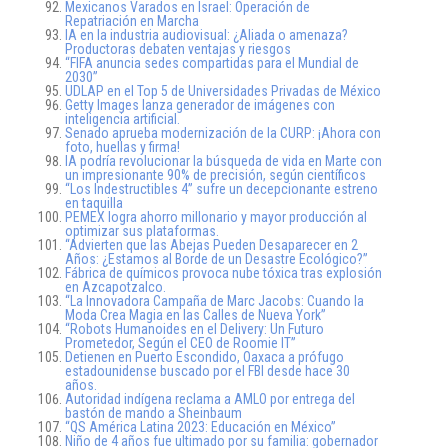
Mexicanos Varados en Israel: Operación de
Repatriación en Marcha
IA en la industria audiovisual: ¿Aliada o amenaza?
Productoras debaten ventajas y riesgos
“FIFA anuncia sedes compartidas para el Mundial de
2030”
UDLAP en el Top 5 de Universidades Privadas de México
Getty Images lanza generador de imágenes con
inteligencia artificial.
Senado aprueba modernización de la CURP: ¡Ahora con
foto, huellas y firma!
IA podría revolucionar la búsqueda de vida en Marte con
un impresionante 90% de precisión, según científicos
“Los Indestructibles 4” sufre un decepcionante estreno
en taquilla
PEMEX logra ahorro millonario y mayor producción al
optimizar sus plataformas.
“Advierten que las Abejas Pueden Desaparecer en 2
Años: ¿Estamos al Borde de un Desastre Ecológico?”
Fábrica de químicos provoca nube tóxica tras explosión
en Azcapotzalco.
“La Innovadora Campaña de Marc Jacobs: Cuando la
Moda Crea Magia en las Calles de Nueva York”
“Robots Humanoides en el Delivery: Un Futuro
Prometedor, Según el CEO de Roomie IT”
Detienen en Puerto Escondido, Oaxaca a prófugo
estadounidense buscado por el FBI desde hace 30
años.
Autoridad indígena reclama a AMLO por entrega del
bastón de mando a Sheinbaum
“QS América Latina 2023: Educación en México”
Niño de 4 años fue ultimado por su familia: gobernador