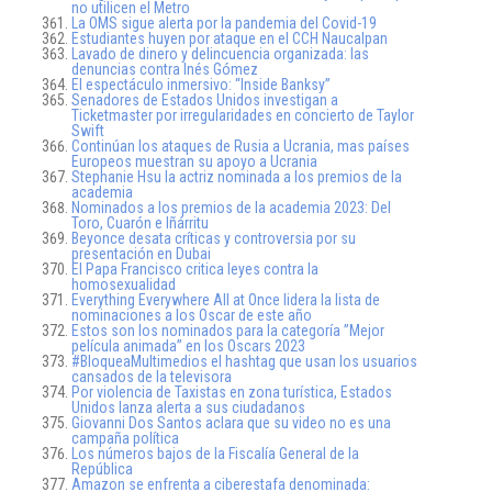
no utilicen el Metro
La OMS sigue alerta por la pandemia del Covid-19
Estudiantes huyen por ataque en el CCH Naucalpan
Lavado de dinero y delincuencia organizada: las
denuncias contra Inés Gómez
El espectáculo inmersivo: “Inside Banksy”
Senadores de Estados Unidos investigan a
Ticketmaster por irregularidades en concierto de Taylor
Swift
Continúan los ataques de Rusia a Ucrania, mas países
Europeos muestran su apoyo a Ucrania
Stephanie Hsu la actriz nominada a los premios de la
academia
Nominados a los premios de la academia 2023: Del
Toro, Cuarón e Iñárritu
Beyonce desata críticas y controversia por su
presentación en Dubai
El Papa Francisco critica leyes contra la
homosexualidad
Everything Everywhere All at Once lidera la lista de
nominaciones a los Oscar de este año
Estos son los nominados para la categoría ”Mejor
película animada” en los Oscars 2023
#BloqueaMultimedios el hashtag que usan los usuarios
cansados de la televisora
Por violencia de Taxistas en zona turística, Estados
Unidos lanza alerta a sus ciudadanos
Giovanni Dos Santos aclara que su video no es una
campaña política
Los números bajos de la Fiscalía General de la
República
Amazon se enfrenta a ciberestafa denominada: