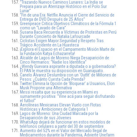
“Trazando Nuevos Caminos Lunares: La India se
Prepara para un Aterrizaje Histórico en el Polo Sur
Lunar”
“Fin de una Era: Netflix Anuncia el Cierre del Servicio de
Entrega de DVD Después de 25 Años”
Greenpeace Critica Objetivos Climáticos de la Fórmula 1
como un “Lavado de Cara”
Susana Baca Recuerda a Víctimas de Protestas en Perú
Durante Concierto de Natalia Lafourcade
Ciclistas Exigen Mayor Seguridad y Respeto Tras
Trágico Accidente en La Huasteca
¡Explora el Espacio en el Campamento Misión Marte de
la Fundación Katya Echazarreta!
Alcalde de Lagos de Moreno Niega Desaparición de
Cinco Hermanos: “Nadie los Identifica”
¿Wendy Guevara aspirante a diputada o a gobernadora?
El PAN le muestra su disposición en Guanajuato.
Canelo Álvarez Deslumbra con un ‘Outfit’ de Millones de
Pesos: ¿Cuánto Cuesta Cada Prenda?
Twitter Elimina la Opción de ‘Bloquear’ a Usuarios, Elon
Musk Propone una Alternativa
Messi resalta que su experiencia en Miami es
sumamente positiva: “Vine acá para seguir disfrutando
el futbol”
Aerolíneas Mexicanas Elevan Vuelo con Flotas
Históricas y Ambiciones de Categoría 1
Lagos de Moreno: Una Ciudad Marcada por la
Desaparición de sus Jóvenes
WhatsApp dejará de funcionar en estos modelos de
teléfonos celulares a partir del 30 de septiembre
Aumento del 52% en el Valor del Mercado Ilegal de
Medicamentos durante la Pandemia, Advierte Unefarm