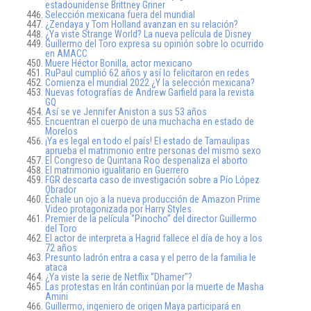
estadounidense Brittney Griner
Selección mexicana fuera del mundial
¿Zendaya y Tom Holland avanzan en su relación?
¿Ya viste Strange World? La nueva película de Disney
Guillermo del Toro expresa su opinión sobre lo ocurrido
en AMACC
Muere Héctor Bonilla, actor mexicano
RuPaul cumplió 62 años y así lo felicitaron en redes
Comienza el mundial 2022 ¿Y la selección mexicana?
Nuevas fotografías de Andrew Garfield para la revista
GQ
Así se ve Jennifer Aniston a sus 53 años
Encuentran el cuerpo de una muchacha en estado de
Morelos
¡Ya es legal en todo el país! El estado de Tamaulipas
aprueba el matrimonio entre personas del mismo sexo
El Congreso de Quintana Roo despenaliza el aborto
El matrimonio igualitario en Guerrero
FGR descarta caso de investigación sobre a Pío López
Obrador
Échale un ojo a la nueva producción de Amazon Prime
Video protagonizada por Harry Styles
Premier de la película ‘’Pinocho’’ del director Guillermo
del Toro
El actor de interpreta a Hagrid fallece el día de hoy a los
72 años
Presunto ladrón entra a casa y el perro de la familia le
ataca
¿Ya viste la serie de Netflix ‘’Dhamer’’?
Las protestas en Irán continúan por la muerte de Masha
Amini
Guillermo, ingeniero de origen Maya participará en