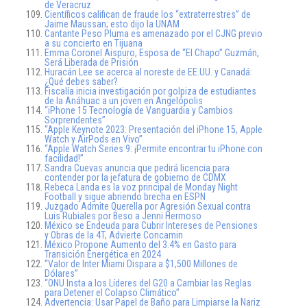
de Veracruz
Científicos califican de fraude los “extraterrestres” de
Jaime Maussan; esto dijo la UNAM
Cantante Peso Pluma es amenazado por el CJNG previo
a su concierto en Tijuana
Emma Coronel Aispuro, Esposa de “El Chapo” Guzmán,
Será Liberada de Prisión
Huracán Lee se acerca al noreste de EE.UU. y Canadá:
¿Qué debes saber?
Fiscalía inicia investigación por golpiza de estudiantes
de la Anáhuac a un joven en Angelópolis
“iPhone 15 Tecnología de Vanguardia y Cambios
Sorprendentes”
“Apple Keynote 2023: Presentación del iPhone 15, Apple
Watch y AirPods en Vivo”
“Apple Watch Series 9: ¡Permite encontrar tu iPhone con
facilidad!”
Sandra Cuevas anuncia que pedirá licencia para
contender por la jefatura de gobierno de CDMX
Rebeca Landa es la voz principal de Monday Night
Football y sigue abriendo brecha en ESPN
Juzgado Admite Querella por Agresión Sexual contra
Luis Rubiales por Beso a Jenni Hermoso
México se Endeuda para Cubrir Intereses de Pensiones
y Obras de la 4T, Advierte Concamin
México Propone Aumento del 3.4% en Gasto para
Transición Energética en 2024
“Valor de Inter Miami Dispara a $1,500 Millones de
Dólares”
“ONU Insta a los Líderes del G20 a Cambiar las Reglas
para Detener el Colapso Climático”
Advertencia: Usar Papel de Baño para Limpiarse la Nariz