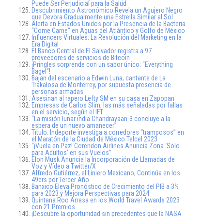
Puede Ser Perjudicial para la Salud
Descubrimiento Astronómico Revela un Agujero Negro
que Devora Gradualmente una Estrella Similar al Sol
Alerta en Estados Unidos por la Presencia de la Bacteria
“Come Carne” en Aguas del Atlántico y Golfo de México
Influencers Virtuales: La Revolución del Marketing en la
Era Digital
El Banco Central de El Salvador registra a 97
proveedores de servicios de Bitcoin
¡Pringles sorprende con un sabor único: “Everything
Bagel”!
Bajan del escenario a Edwin Luna, cantante de La
Trakalosa de Monterrey, por supuesta presencia de
personas armadas
Asesinan al rapero Lefty SM en su casa en Zapopan
Empresas de Carlos Slim, las más señaladas por fallas
en el servicio, según el IFT
“La misión lunar india Chandrayaan-3 concluye a la
espera de un nuevo amanecer”
Título: Indeporte investiga a corredores “tramposos” en
el Maratón de la Ciudad de México Telcel 2023
“¡Vuela en Paz! Corendon Airlines Anuncia Zona ‘Solo
para Adultos’ en sus Vuelos”
Elon Musk Anuncia la Incorporación de Llamadas de
Voz y Vídeo a Twitter/X
Alfredo Gutiérrez, el Liniero Mexicano, Continúa en los
49ers por Tercer Año
Banxico Eleva Pronóstico de Crecimiento del PIB a 3%
para 2023 y Mejora Perspectivas para 2024
Quintana Roo Arrasa en los World Travel Awards 2023
con 21 Premios
¡Descubre la oportunidad sin precedentes que la NASA