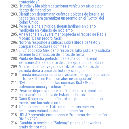
contenidos”
Hyundai y Kia piden estacionar vehículos afuera por
riesgo de incendios
Científicos determinan cuántos boletos de lotería se
necesitan para garantizar un premio en el “Lotto” del
Reino Unido
Pese a la crisis hídrica, riegan jardines en pleno
mediodía en Palacio de Gobierno
Ana Gabriela Guevara menosprecia el récord de Paola
Morán: “Es un récord fácil”
Noroña responde a críticas sobre libros de texto y
compara opositores con nazis
El Episcopado Mexicano respalda fallo judicial y solicita
detener la distribución de libros de texto
Punta de flecha prehistórica hecha con material
extraterrestre será parte de una exposición en Suiza
Muere influencer vegana de TikTok tras 4 años de
estricta dieta a base de frutas y sin agua
“Turista mexicana denuncia violación en grupo cerca de
la Torre Eiffel en París: se abre investigación”
“Kylie Jenner se une a las icónicas Bratz® en una
colección única y exclusiva”
Peso se deprecia frente al dólar debido a recorte de
calificación crediticia de Estados Unidos
Cardi B bajo investigación policial por incidente con
micrófono lanzado a un fan
Trágico accidente: Tiktoker muere tras caer en
peligrosas cataratas durante grabación
UDLAP presenta emocionante Programa de Inducción
Otoño 2023
¡Cambia tu nombre a “Subway” y gana sándwiches
gratis de por vida!