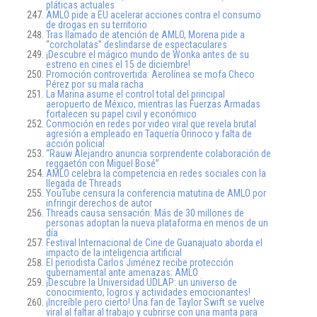
pláticas actuales
AMLO pide a EU acelerar acciones contra el consumo
de drogas en su territorio
Tras llamado de atención de AMLO, Morena pide a
“corcholatas” deslindarse de espectaculares
¡Descubre el mágico mundo de Wonka antes de su
estreno en cines el 15 de diciembre!
Promoción controvertida: Aerolínea se mofa Checo
Pérez por su mala racha
La Marina asume el control total del principal
aeropuerto de México, mientras las Fuerzas Armadas
fortalecen su papel civil y económico
Conmoción en redes por video viral que revela brutal
agresión a empleado en Taquería Orinoco y falta de
acción policial
“Rauw Alejandro anuncia sorprendente colaboración de
reggaetón con Miguel Bosé”
AMLO celebra la competencia en redes sociales con la
llegada de Threads
YouTube censura la conferencia matutina de AMLO por
infringir derechos de autor
Threads causa sensación: Más de 30 millones de
personas adoptan la nueva plataforma en menos de un
día
Festival Internacional de Cine de Guanajuato aborda el
impacto de la inteligencia artificial
El periodista Carlos Jiménez recibe protección
gubernamental ante amenazas: AMLO
¡Descubre la Universidad UDLAP: un universo de
conocimiento, logros y actividades emocionantes!
¡Increíble pero cierto! Una fan de Taylor Swift se vuelve
viral al faltar al trabajo y cubrirse con una manta para