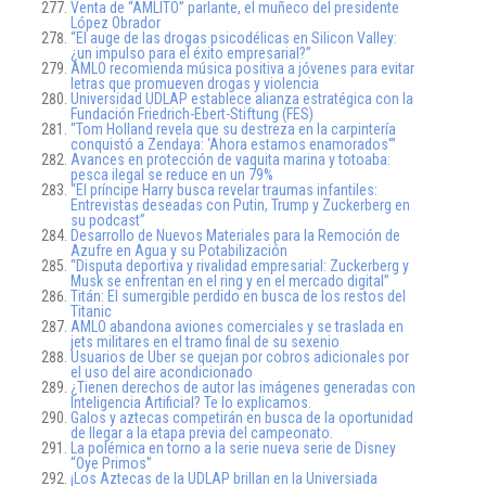
Venta de “AMLITO” parlante, el muñeco del presidente
López Obrador
“El auge de las drogas psicodélicas en Silicon Valley:
¿un impulso para el éxito empresarial?”
AMLO recomienda música positiva a jóvenes para evitar
letras que promueven drogas y violencia
Universidad UDLAP establece alianza estratégica con la
Fundación Friedrich-Ebert-Stiftung (FES)
“Tom Holland revela que su destreza en la carpintería
conquistó a Zendaya: ‘Ahora estamos enamorados'”
Avances en protección de vaquita marina y totoaba:
pesca ilegal se reduce en un 79%
“El príncipe Harry busca revelar traumas infantiles:
Entrevistas deseadas con Putin, Trump y Zuckerberg en
su podcast”
Desarrollo de Nuevos Materiales para la Remoción de
Azufre en Agua y su Potabilización
“Disputa deportiva y rivalidad empresarial: Zuckerberg y
Musk se enfrentan en el ring y en el mercado digital”
Titán: El sumergible perdido en busca de los restos del
Titanic
AMLO abandona aviones comerciales y se traslada en
jets militares en el tramo final de su sexenio
Usuarios de Uber se quejan por cobros adicionales por
el uso del aire acondicionado
¿Tienen derechos de autor las imágenes generadas con
Inteligencia Artificial? Te lo explicamos.
Galos y aztecas competirán en busca de la oportunidad
de llegar a la etapa previa del campeonato.
La polémica en torno a la serie nueva serie de Disney
“Oye Primos”
¡Los Aztecas de la UDLAP brillan en la Universiada