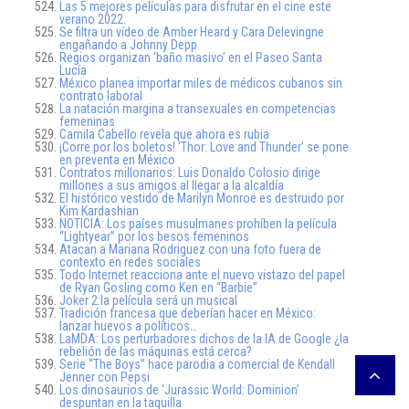
Las 5 mejores películas para disfrutar en el cine este
verano 2022.
Se filtra un vídeo de Amber Heard y Cara Delevingne
engañando a Johnny Depp
Regios organizan ‘baño masivo’ en el Paseo Santa
Lucía
México planea importar miles de médicos cubanos sin
contrato laboral
La natación margina a transexuales en competencias
femeninas
Camila Cabello revela que ahora es rubia
¡Corre por los boletos! ‘Thor: Love and Thunder’ se pone
en preventa en México
Contratos millonarios: Luis Donaldo Colosio dirige
millones a sus amigos al llegar a la alcaldía
El histórico vestido de Marilyn Monroe es destruido por
Kim Kardashian
NOTICIA: Los países musulmanes prohíben la película
“Lightyear” por los besos femeninos
Atacan a Mariana Rodriguez con una foto fuera de
contexto en redes sociales
Todo Internet reacciona ante el nuevo vistazo del papel
de Ryan Gosling como Ken en “Barbie”
Joker 2:la película será un musical
Tradición francesa que deberían hacer en México:
lanzar huevos a políticos…
LaMDA: Los perturbadores dichos de la IA de Google ¿la
rebelión de las máquinas está cerca?
Serie “The Boys” hace parodia a comercial de Kendall
Jenner con Pepsi
Los dinosaurios de ‘Jurassic World: Dominion’
despuntan en la taquilla