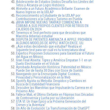
Adolescente de Estados Unidos Desafía los Límites del
Tetris y Alcanza un Logro Histórico
Atrévete a un Futuro Académico Brillante: Examen de
Nuevo Ingreso en la UDLAP
Reconocimiento a Estudiante de la UDLAP por
Contribuciones a la Cultura y Turismo en Puebla
¡BBVA IMPONE NUEVAS TARIFAS! COMIENZAN A
COBRAR A SUS PROPIOS CLIENTES POR RETIROS EN
CAJEROS EN 2024
Tenemos el Test perfecto para que descubras que
Maestría deberías estudiar
DISPUTA DE PATENTES AMENAZA A APPLE: PROHÍBEN
ALGUNOS MODELOS DE APPLE WATCH EN EE. UU.
¿Aún estas decidiendo que estudiar? Realiza el
siguiente test para ver cuál es tu licenciatura ideal
Expertos Proponen Soluciones para Garantizar el Futuro
del Agua en México
Gran Final Abierta: Tigres y América Empatan 1-1 en un
Duelo Electrizante en el Volcán
Aprobada Ampliación Histórica: Paternidad en México
Puede Ser de hasta 30 Días con Goce de Sueldo
Navegando por la Encrucijada Digital: Cookies,
Privacidad y Personalización en la Web
Spotify Ajusta su Melodía: Despidos y Cambios en
Busca de Estabilidad Financiera
Descubre las Maestrías que Impulsarán tu Carrera en el
Próximo Año
Fallece Mali, el Último Elefante en Filipinas tras Décadas
de Controversia y Lucha por su Liberación
GTA VI: Un Viaje Épico a la Próxima Generación del
Crimen y la Aventura”
Un Año de Evolución: La Transformación de ChatGPT