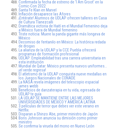
Confirmada la fecha de estreno de ‘I Am Groot’ en la
Comic-Con 2022
Santa Fe Klan en Marvel
Inflación desaparece las Afores
¡Entérate! Alumnos de UDLAP ofrecen talleres en Casa
de Cultura Tlanezcalli
Dramática victoria de Haití en el Mundial Femenino deja
a México fuera de Mundial femenino
Triste noticia: Muere la panda gigante más longeva de
México
Decomiso de fentanilo en México: La histórica redada
de drogas
La alianza de la UDLAP y la CCE Puebla ofrecerá
programas de formación profesional
UDLAP: Empleabilidad tras una carrera universitaria en
esta institución
Mundial de Qatar: México presenta nuevos uniformes…
¡el verde regresa!
El atletismo de la UDLAP conquista nueve medallas en
los Juegos Nacionales de CONADE
La NASA revela imágenes del telescopio espacial
james webb
Beneficios de danzaterapia en tu vida, egresada de
UDLAP te guía
LA UDLAP SE MANTIENE ENTRE LAS MEJORES
UNIVERSIDADES DE MÉXICO Y AMÉRICA LATINA
3 películas de terror que debes ver este verano en
Netflix.
Disparan a Shinzo Abe, primer ministro de Japón
Boris Johnson anuncia su dimisión como primer
ministro
Se confirma la viruela del mono en Nuevo León