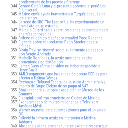
condecorada de los premios Grammy
Genaro García Luna y el presunto soborno al periódico
El Universal
México envía ayuda humanitaria a Turquía después de
los sismos
La serie de HBO ‘The Last of Us’ ha experimentado un
gran éxito en su estreno
Marcelo Ebrard habla sobre los planes de cambio hacía
energías renovables
Fallece el icónico diseñador español Paco Rabanne
Bioserie sobre el conductor Paco Stanley desata
críticas
Gloria Trevi se sinceró sobre su tormentoso pasado
con Sergio Andrade
Michelle Rodríguez, la actriz mexicana, recibe
comentarios gordofóbicos
James Gunn afirma en video no haber despedido a
Henry Cavill
AMLO argumenta que investigación contra SEP es para
afectar a Delfina Gómez
Rechaza el Tribunal Federal de Justicia Administrativa,
intento de Grupo Elektra de no pagar al SAT
Shakira tendrá su propia exposición en Museo de los
Grammy
Blackpink confirma concierto en Ciudad de México
Exoneran pago de multas millonarias a Televisa y
América Móvil
Warner anuncia los siguientes planes para el universo
DC
Falleció la primera actriz en interpretar a Merlina
Addams
Abogado solicita alertar a turistas extranjeros para que