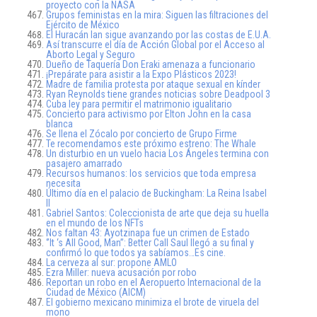
proyecto con la NASA
Grupos feministas en la mira: Siguen las filtraciones del
Ejército de México
El Huracán Ian sigue avanzando por las costas de E.U.A.
Así transcurre el día de Acción Global por el Acceso al
Aborto Legal y Seguro
Dueño de Taquería Don Eraki amenaza a funcionario
¡Prepárate para asistir a la Expo Plásticos 2023!
Madre de familia protesta por ataque sexual en kínder
Ryan Reynolds tiene grandes noticias sobre Deadpool 3
Cuba ley para permitir el matrimonio igualitario
Concierto para activismo por Elton John en la casa
blanca
Se llena el Zócalo por concierto de Grupo Firme
Te recomendamos este próximo estreno: The Whale
Un disturbio en un vuelo hacia Los Ángeles termina con
pasajero amarrado
Recursos humanos: los servicios que toda empresa
necesita
Último día en el palacio de Buckingham: La Reina Isabel
II
Gabriel Santos: Coleccionista de arte que deja su huella
en el mundo de los NFTs
Nos faltan 43: Ayotzinapa fue un crimen de Estado
‘’It ‘s All Good, Man’’: Better Call Saul llegó a su final y
confirmó lo que todos ya sabíamos…Es cine.
La cerveza al sur: propone AMLO
Ezra Miller: nueva acusación por robo
Reportan un robo en el Aeropuerto Internacional de la
Ciudad de México (AICM)
El gobierno mexicano minimiza el brote de viruela del
mono