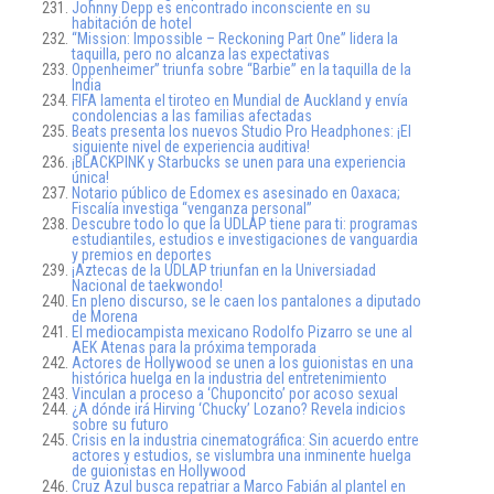
Johnny Depp es encontrado inconsciente en su
habitación de hotel
“Mission: Impossible – Reckoning Part One” lidera la
taquilla, pero no alcanza las expectativas
Oppenheimer” triunfa sobre “Barbie” en la taquilla de la
India
FIFA lamenta el tiroteo en Mundial de Auckland y envía
condolencias a las familias afectadas
Beats presenta los nuevos Studio Pro Headphones: ¡El
siguiente nivel de experiencia auditiva!
¡BLACKPINK y Starbucks se unen para una experiencia
única!
Notario público de Edomex es asesinado en Oaxaca;
Fiscalía investiga “venganza personal”
Descubre todo lo que la UDLAP tiene para ti: programas
estudiantiles, estudios e investigaciones de vanguardia
y premios en deportes
¡Aztecas de la UDLAP triunfan en la Universiadad
Nacional de taekwondo!
En pleno discurso, se le caen los pantalones a diputado
de Morena
El mediocampista mexicano Rodolfo Pizarro se une al
AEK Atenas para la próxima temporada
Actores de Hollywood se unen a los guionistas en una
histórica huelga en la industria del entretenimiento
Vinculan a proceso a ‘Chuponcito’ por acoso sexual
¿A dónde irá Hirving ‘Chucky’ Lozano? Revela indicios
sobre su futuro
Crisis en la industria cinematográfica: Sin acuerdo entre
actores y estudios, se vislumbra una inminente huelga
de guionistas en Hollywood
Cruz Azul busca repatriar a Marco Fabián al plantel en