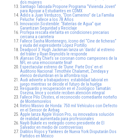
dos mujeres
Santiago Taboada Propone Programa “Vivienda Joven”
para Apoyar a Estudiantes en CDMX
Adiós a Juan Verduzco, “Don Camerino” de La Familia
Peluche: Fallece a los 78 Años
Innovación Sostenible: “Baterías de Agua” que
Garantizan Seguridad y Reciclaje
Profepa rescata elefanta en condiciones precarias
cercana a carretera
Fallece Sasha Montenegro, ícono del “Cine de ficheras”
y viuda del expresidente López Portillo
Deadpool 3: Hugh Jackman lanza un ‘dardo’ al estreno
del tráiler y Ryan Reynolds le responde
¡Kansas City Chiefs se coronan como campeones de la
NFL en una emocionante final!
Espectacular estreno de ‘Dune: Parte Dos’ en el
Auditorio Nacional: Timothée Chalamet, Zendaya y
elenco deslumbran en la alfombra roja.
Audi advierte a trabajadores: estabilidad laboral en
juego mientras se decide el futuro de la huelga
Resguardo y recuperación en el Zoológico Tamatán:
Osezna, lince y ocelote reciben atención integral
Fallece Pilo Chistes, el reconocido comediante norteño
de Montemorelos
Retiro Masivo de Honda: 750 mil Vehículos con Defecto
en el Sensor de Airbag
Apple lanza Apple Vision Pro, su innovadora solución
de realidad aumentada para profesionales
Nayib Bukele es reelegido como presidente de El
Salvador en medio de controversias
Diablos Rojos y Yankees de Nueva York Disputarán Dos
Partidos en México