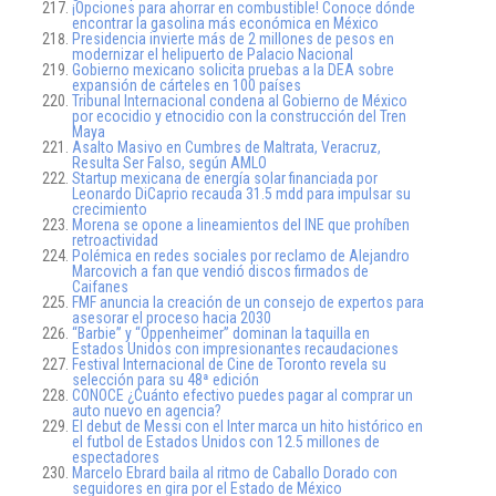
¡Opciones para ahorrar en combustible! Conoce dónde
encontrar la gasolina más económica en México
Presidencia invierte más de 2 millones de pesos en
modernizar el helipuerto de Palacio Nacional
Gobierno mexicano solicita pruebas a la DEA sobre
expansión de cárteles en 100 países
Tribunal Internacional condena al Gobierno de México
por ecocidio y etnocidio con la construcción del Tren
Maya
Asalto Masivo en Cumbres de Maltrata, Veracruz,
Resulta Ser Falso, según AMLO
Startup mexicana de energía solar financiada por
Leonardo DiCaprio recauda 31.5 mdd para impulsar su
crecimiento
Morena se opone a lineamientos del INE que prohíben
retroactividad
Polémica en redes sociales por reclamo de Alejandro
Marcovich a fan que vendió discos firmados de
Caifanes
FMF anuncia la creación de un consejo de expertos para
asesorar el proceso hacia 2030
“Barbie” y “Oppenheimer” dominan la taquilla en
Estados Unidos con impresionantes recaudaciones
Festival Internacional de Cine de Toronto revela su
selección para su 48ª edición
CONOCE ¿Cuánto efectivo puedes pagar al comprar un
auto nuevo en agencia?
El debut de Messi con el Inter marca un hito histórico en
el futbol de Estados Unidos con 12.5 millones de
espectadores
Marcelo Ebrard baila al ritmo de Caballo Dorado con
seguidores en gira por el Estado de México