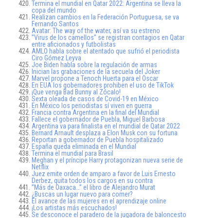
Termina el mundial en Qatar 2022: Argentina se lleva la
copa del mundo
Realizan cambios en la Federación Portuguesa, se va
Fernando Santos
Avatar: The way of the water, así va su estreno
”Virus de los camellos” se registran contagios en Qatar
entre aficionados y futbolistas
AMLO habla sobre el atentado que sufrió el periodista
Ciro Gómez Leyva
Joe Biden habla sobre la regulación de armas
Inician las grabaciones de la secuela del Joker
Marvel propone a Tenoch Huerta para el Oscar
En EUA los gobernadores prohiben el uso de TikTok
¡Que venga Bad Bunny al Zócalo!
Sexta oleada de casos de Covid-19 en México
En México los periodistas sí viven en guerra
Francia contra Argentina en la final del Mundial
Fallece el gobernador de Puebla, Miguel Barbosa
Argentina va para finalista en el mundial de Qatar 2022
Bernard Arnault desplaza a Elon Musk con su fortuna
Reportan a gobernador de Puebla hospitalizado
España queda eliminada en el Mundial
Termina el mundial para Brasil
Meghan y el príncipe Harry protagonizan nueva serie de
Netflix
Juez emite orden de amparo a favor de Luis Ernesto
Derbez, quita todos los cargos en su contra
”Más de Oaxaca…” el libro de Alejandro Murat
¿Buscas un lugar nuevo para comer?
El avance de las mujeres en el aprendizaje online
¡Los artistas más escuchados!
Se desconoce el paradero de la jugadora de baloncesto