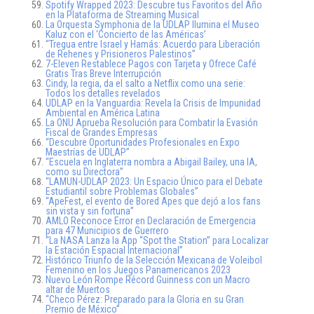
Spotify Wrapped 2023: Descubre tus Favoritos del Año
en la Plataforma de Streaming Musical
La Orquesta Symphonia de la UDLAP Ilumina el Museo
Kaluz con el ‘Concierto de las Américas’
“Tregua entre Israel y Hamás: Acuerdo para Liberación
de Rehenes y Prisioneros Palestinos”
7-Eleven Restablece Pagos con Tarjeta y Ofrece Café
Gratis Tras Breve Interrupción
Cindy, la regia, da el salto a Netflix como una serie:
Todos los detalles revelados
UDLAP en la Vanguardia: Revela la Crisis de Impunidad
Ambiental en América Latina
La ONU Aprueba Resolución para Combatir la Evasión
Fiscal de Grandes Empresas
“Descubre Oportunidades Profesionales en Expo
Maestrías de UDLAP”
“Escuela en Inglaterra nombra a Abigail Bailey, una IA,
como su Directora”
“LAMUN-UDLAP 2023: Un Espacio Único para el Debate
Estudiantil sobre Problemas Globales”
“ApeFest, el evento de Bored Apes que dejó a los fans
sin vista y sin fortuna”
AMLO Reconoce Error en Declaración de Emergencia
para 47 Municipios de Guerrero
“La NASA Lanza la App “Spot the Station” para Localizar
la Estación Espacial Internacional”
Histórico Triunfo de la Selección Mexicana de Voleibol
Femenino en los Juegos Panamericanos 2023
Nuevo León Rompe Récord Guinness con un Macro
altar de Muertos
“Checo Pérez: Preparado para la Gloria en su Gran
Premio de México”