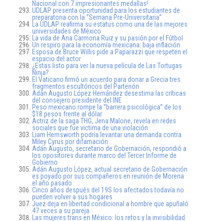
Nacional con 7 impresionantes medallas!
UDLAP presenta oportunidad para los estudiantes de
preparatoria con la “Semana Pre-Universitaria”
La UDLAP reafirma su estatus como una de las mejores
universidades de México
La vida de Ana Carmona Ruiz y su pasión por el Fútbol
Un respiro para la economía mexicana: baja inflación
Esposa de Bruce Willis pide a Paparazzi que respeten el
espacio del actor
¿Estas listo para ver la nueva película de Las Tortugas
Ninja?
El Vaticano firmó un acuerdo para donar a Grecia tres
fragmentos escultóricos del Partenón
Adán Augusto López Hernández desestima las críticas
del consejero presidente del INE
Peso mexicano rompe la ”barrera psicológica” de los
$18 pesos frente al dólar
Actriz de la saga THG, Jena Malone, revela en redes
sociales que fue victima de una violación
Liam Hemsworth podría levantar una demanda contra
Miley Cyrus por difamación
Adán Augusto, secretario de Gobernación, respondió a
los opositores durante marco del Tercer Informe de
Gobierno
Adán Augusto López, actual secretario de Gobernación
es poyado por sus compañeros en reunión de Morena
el año pasado
Cinco años después del 19S los afectados todavía no
pueden volver a sus hogares
Juez deja en libertad condicional a hombre que apuñaló
47 veces a su pareja
Las mujeres trans en México: los retos y la invisibilidad