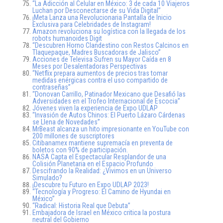
“La Adicción al Celular en México: 3 de cada 10 Viajeros
Luchan por Desconectarse de su Vida Digital”
¡Meta Lanza una Revolucionaria Pantalla de Inicio
Exclusiva para Celebridades de Instagram!
Amazon revoluciona su logística con la llegada de los
robots humanoides Digit
“Descubren Horno Clandestino con Restos Calcinos en
Tlaquepaque, Madres Buscadoras de Jalisco”
Acciones de Televisa Sufren su Mayor Caída en 8
Meses por Desalentadoras Perspectivas
“Netflix prepara aumentos de precios tras tomar
medidas enérgicas contra el uso compartido de
contraseñas”
“Donovan Carrillo, Patinador Mexicano que Desafió las
Adversidades en el Trofeo Internacional de Escocia”
Jóvenes viven la experiencia de Expo UDLAP
“Invasión de Autos Chinos: El Puerto Lázaro Cárdenas
se Llena de Novedades”
MrBeast alcanza un hito impresionante en YouTube con
200 millones de suscriptores
Citibanamex mantiene supremacía en preventa de
boletos con 90% de participación.
NASA Capta el Espectacular Resplandor de una
Colisión Planetaria en el Espacio Profundo
Descifrando la Realidad: ¿Vivimos en un Universo
Simulado?
¡Descubre tu Futuro en Expo UDLAP 2023!
“Tecnología y Progreso: El Camino de Hyundai en
México”
“Radical: Historia Real que Debuta”
Embajadora de Israel en México critica la postura
neutral del Gobierno