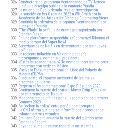
Conductora del programa Ventaneando de TV Azteca
pidió una disculpa pública a la cantante Yuridia
La muerte de Pablo Neruda: revelan investigación
La sanción en los Oscar de 2022 a Will Smith por la
Academia de las Artes y las Ciencias Cinematográficas
Continúa la polémica del programa ”ventaneando” por
el caso de Yuridia
”The Whale” la película de drama protagonizada por
Brendan Fraser
En una plataforma suspendida: así comenzó Rihanna el
medio tiempo del Super Bowl
Suscriptores de Netflix en descontento por las nuevas
políticas
La reciente inflación en México no debería
preocuparnos, comenta el presidente
¿Estás buscando trabajo? Te compartimos las mejores
empresas con sede en México
Vuelve la Feria Internacional del Libro del Palacio de
Minería (FILPM)
El aguacate: el impacto ambiental de las malas
prácticas de cultivo
Regresa el foro internacional: Expo Plásticos 2023
Confirman la muerte del portero Ahmet Eyüp Türkaslan
por el terremoto de Turquía
Madonna recibe críticas por su aspecto en los premios
Grammy 2023
Se ”echan la bolita” entre periódicos corruptos
La ONU afirma que piratas informáticos norcoreanos
robaron activos virtuales
Emiliano Becerril anuncia la muerte del querido actor
Fernando Becerril
Beyonce suma un nuevo record: la artista más