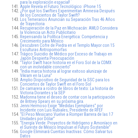
para la exploración espacial!
Apple Revela el Futuro Tecnológico: iPhone 15
¿Por qué los Swifties Experimentan Amnesia Después
de los Conciertos de Taylor Swift?
Los Temerarios Anuncian su Separación Tras 46 Años
de Trayectoria
Recuperación de la Paz en Michoacán: AMLO Considera
la Violencia un Acto Publicitario
Repensando la Política Energética: Competencia y
Crecimiento para México
Descubren Cofre de Piedra en el Templo Mayor con 15
Esculturas Antropomorfas
Trágico Suicidio de Médico por Exceso de Trabajo en
Japón Despierta Preocupación
“Taylor Swift hace historia en el Foro Sol de la CDMX
con un inolvidable concierto”
“India marca historia al lograr exitoso alunizaje de
Vikram en la Luna”
Amplio Dispositivo de Seguridad de la SSC para los
Conciertos de Taylor Swift en el Foro Sol
De camarera a rostro de libros de texto: La historia de
Victoria Dorantes y la SEP
Madonna tiene el deseo de contar con la participación
de Britney Spears en su próxima gira.
Jenni Hermoso Exige “Medidas Ejemplares” por
Incidente con Luis Rubiales, Presidente de RFEF
“El Peso Mexicano Vuelve a Romper Barrera de las 17
Unidades por Dólar”
“Energía Verde: Proyectos de Hidrógeno y Amoníaco en
el Sureste de México Impulsan el Futuro Sostenible”
Google Eliminará Cuentas Inactivas: Cómo Salvar tus
Datos