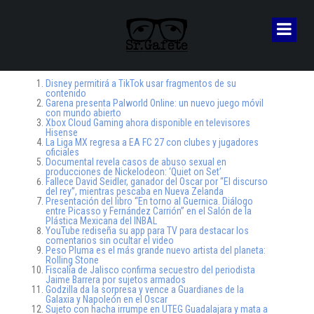
Disney permitirá a TikTok usar fragmentos de su
contenido
Garena presenta Palworld Online: un nuevo juego móvil
con mundo abierto
Xbox Cloud Gaming ahora disponible en televisores
Hisense
La Liga MX regresa a EA FC 27 con clubes y jugadores
oficiales
Documental revela casos de abuso sexual en
producciones de Nickelodeon: ‘Quiet on Set’
Fallece David Seidler, ganador del Oscar por “El discurso
del rey”, mientras pescaba en Nueva Zelanda
Presentación del libro “En torno al Guernica. Diálogo
entre Picasso y Fernández Carrión” en el Salón de la
Plástica Mexicana del INBAL
YouTube rediseña su app para TV para destacar los
comentarios sin ocultar el video
Peso Pluma es el más grande nuevo artista del planeta:
Rolling Stone
Fiscalía de Jalisco confirma secuestro del periodista
Jaime Barrera por sujetos armados
Godzilla da la sorpresa y vence a Guardianes de la
Galaxia y Napoleón en el Oscar
Sujeto con hacha irrumpe en UTEG Guadalajara y mata a