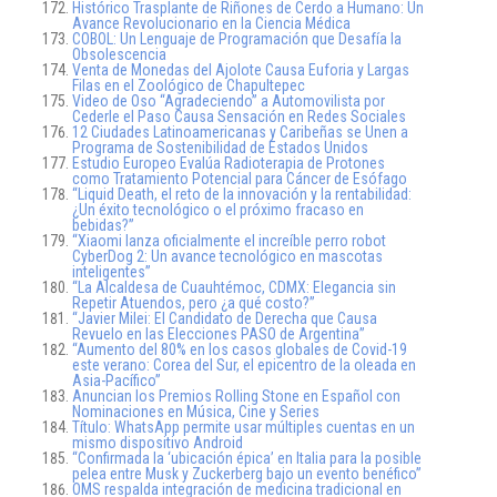
Histórico Trasplante de Riñones de Cerdo a Humano: Un
Avance Revolucionario en la Ciencia Médica
COBOL: Un Lenguaje de Programación que Desafía la
Obsolescencia
Venta de Monedas del Ajolote Causa Euforia y Largas
Filas en el Zoológico de Chapultepec
Video de Oso “Agradeciendo” a Automovilista por
Cederle el Paso Causa Sensación en Redes Sociales
12 Ciudades Latinoamericanas y Caribeñas se Unen a
Programa de Sostenibilidad de Estados Unidos
Estudio Europeo Evalúa Radioterapia de Protones
como Tratamiento Potencial para Cáncer de Esófago
“Liquid Death, el reto de la innovación y la rentabilidad:
¿Un éxito tecnológico o el próximo fracaso en
bebidas?”
“Xiaomi lanza oficialmente el increíble perro robot
CyberDog 2: Un avance tecnológico en mascotas
inteligentes”
“La Alcaldesa de Cuauhtémoc, CDMX: Elegancia sin
Repetir Atuendos, pero ¿a qué costo?”
“Javier Milei: El Candidato de Derecha que Causa
Revuelo en las Elecciones PASO de Argentina”
“Aumento del 80% en los casos globales de Covid-19
este verano: Corea del Sur, el epicentro de la oleada en
Asia-Pacífico”
Anuncian los Premios Rolling Stone en Español con
Nominaciones en Música, Cine y Series
Título: WhatsApp permite usar múltiples cuentas en un
mismo dispositivo Android
“Confirmada la ‘ubicación épica’ en Italia para la posible
pelea entre Musk y Zuckerberg bajo un evento benéfico”
OMS respalda integración de medicina tradicional en