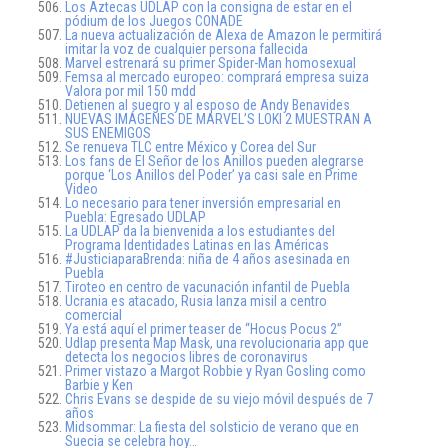
Los Aztecas UDLAP con la consigna de estar en el
pódium de los Juegos CONADE
La nueva actualización de Alexa de Amazon le permitirá
imitar la voz de cualquier persona fallecida
Marvel estrenará su primer Spider-Man homosexual
Femsa al mercado europeo: comprará empresa suiza
Valora por mil 150 mdd
Detienen al suegro y al esposo de Andy Benavides
NUEVAS IMÁGENES DE MARVEL’S LOKI 2 MUESTRAN A
SUS ENEMIGOS
Se renueva TLC entre México y Corea del Sur
Los fans de El Señor de los Anillos pueden alegrarse
porque ‘Los Anillos del Poder’ ya casi sale en Prime
Video
Lo necesario para tener inversión empresarial en
Puebla: Egresado UDLAP
La UDLAP da la bienvenida a los estudiantes del
Programa Identidades Latinas en las Américas
#JusticiaparaBrenda: niña de 4 años asesinada en
Puebla
Tiroteo en centro de vacunación infantil de Puebla
Ucrania es atacado, Rusia lanza misil a centro
comercial
Ya está aquí el primer teaser de “Hocus Pocus 2”
Udlap presenta Map Mask, una revolucionaria app que
detecta los negocios libres de coronavirus
Primer vistazo a Margot Robbie y Ryan Gosling como
Barbie y Ken
Chris Evans se despide de su viejo móvil después de 7
años
Midsommar: La fiesta del solsticio de verano que en
Suecia se celebra hoy…