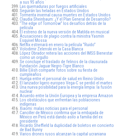
a sus 95 años
Las quemaduras por fuegos artificiales
Seguirán las heladas en Estados Unidos
Tormenta invernal causa muertes en Estados Unidos
Claudia Sheinbaum: ¿Y el Plan General de Desarrollo?
”The edge of Tomorrow” los desafíos detrás de la
película
El estreno de la nueva versión de Matilda en musical
Acusaciones de plagio contra la ministra Yasmín
Esquivel Mossa
Netflix estrenará en enero la película ”Ruido”
Volodimir Zelenski en la Casa Blanca
López Obrador reitera las acciones del IMSS Bienestar
como un orgullo
Se concluye el traslado de felinos de la clausurada
Fundación Jaguar Negro-Tigre Blanco
Billie Eilish comparte fotos sobre su fiesta de
cumpleaños
Huelga entre el personal de salud en Reino Unido
El lanzador ligero europeo Vega-C se perdió el martes
Una nueva posibilidad para la energía limpia: la fusión
nuclear
Acuerdo entre la Unión Europea y la empresa Amazon
Los obstáculos que enfrentan las poblaciones
indígenas
Xiaomi: malas noticias para el personal
Canciller de México confirma que la embajada de
México en Perú está dando asilo a familia del ex
presidente
Ricardo Sheffield la duplicidad de boletos en concierto
de Bad Bunny
Varios drones rusos alcanzan la capital ucraniana