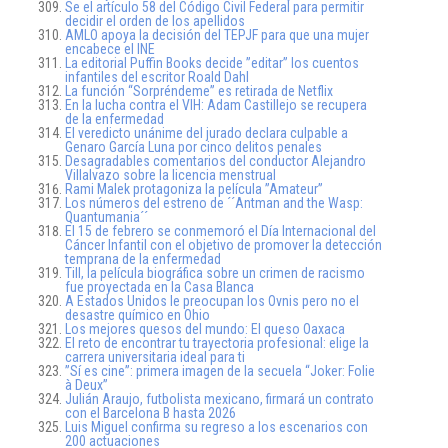
Se el artículo 58 del Código Civil Federal para permitir
decidir el orden de los apellidos
AMLO apoya la decisión del TEPJF para que una mujer
encabece el INE
La editorial Puffin Books decide ”editar” los cuentos
infantiles del escritor Roald Dahl
La función “Sorpréndeme” es retirada de Netflix
En la lucha contra el VIH: Adam Castillejo se recupera
de la enfermedad
El veredicto unánime del jurado declara culpable a
Genaro García Luna por cinco delitos penales
Desagradables comentarios del conductor Alejandro
Villalvazo sobre la licencia menstrual
Rami Malek protagoniza la película ”Amateur”
Los números del estreno de ´´Antman and the Wasp:
Quantumania´´
El 15 de febrero se conmemoró el Día Internacional del
Cáncer Infantil con el objetivo de promover la detección
temprana de la enfermedad
Till, la película biográfica sobre un crimen de racismo
fue proyectada en la Casa Blanca
A Estados Unidos le preocupan los Ovnis pero no el
desastre químico en Ohio
Los mejores quesos del mundo: El queso Oaxaca
El reto de encontrar tu trayectoria profesional: elige la
carrera universitaria ideal para ti
”Sí es cine”: primera imagen de la secuela “Joker: Folie
à Deux”
Julián Araujo, futbolista mexicano, firmará un contrato
con el Barcelona B hasta 2026
Luis Miguel confirma su regreso a los escenarios con
200 actuaciones