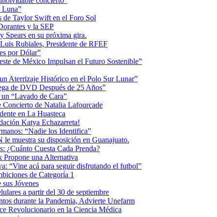
inolvidable concierto”
la Luna”
 de Taylor Swift en el Foro Sol
 Dorantes y la SEP
ey Spears en su próxima gira.
Luis Rubiales, Presidente de RFEF
es por Dólar”
ste de México Impulsan el Futuro Sostenible”
n Aterrizaje Histórico en el Polo Sur Lunar”
ntrega de DVD Después de 25 Años”
o un “Lavado de Cara”
 Concierto de Natalia Lafourcade
idente en La Huasteca
dación Katya Echazarreta!
anos: “Nadie los Identifica”
 le muestra su disposición en Guanajuato.
os: ¿Cuánto Cuesta Cada Prenda?
k Propone una Alternativa
: “Vine acá para seguir disfrutando el futbol”
biciones de Categoría 1
 sus Jóvenes
ulares a partir del 30 de septiembre
ntos durante la Pandemia, Advierte Unefarm
ce Revolucionario en la Ciencia Médica