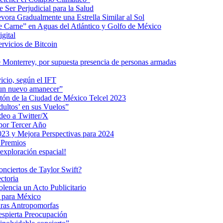
 Ser Perjudicial para la Salud
ra Gradualmente una Estrella Similar al Sol
me Carne” en Aguas del Atlántico y Golfo de México
gital
ervicios de Bitcoin
 Monterrey, por supuesta presencia de personas armadas
vicio, según el IFT
 un nuevo amanecer”
ratón de la Ciudad de México Telcel 2023
ultos’ en sus Vuelos”
deo a Twitter/X
 por Tercer Año
023 y Mejora Perspectivas para 2024
 Premios
exploración espacial!
nciertos de Taylor Swift?
ctoria
encia un Acto Publicitario
o para México
uras Antropomorfas
espierta Preocupación