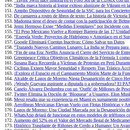
“Taylor Swift hace historia en el Foro Sol de la CDMX con un 
“India marca historia al lograr exitoso alunizaje de Vikram en 
Amplio Dispositivo de Seguridad de la SSC para los Conciertos
De camarera a rostro de libros de texto: La historia de Victoria
Madonna tiene el deseo de contar con la participación de Britn
Jenni Hermoso Exige “Medidas Ejemplares” por Incidente con 
“El Peso Mexicano Vuelve a Romper Barrera de las 17 Unidad
“Energía Verde: Proyectos de Hidrógeno y Amoníaco en el Sure
Google Eliminará Cuentas Inactivas: Cómo Salvar tus Datos
“Trazando Nuevos Caminos Lunares: La India se Prepara para u
“Fin de una Era: Netflix Anuncia el Cierre del Servicio de E
Greenpeace Critica Objetivos Climáticos de la Fórmula 1 com
Susana Baca Recuerda a Víctimas de Protestas en Perú Durante
Ciclistas Exigen Mayor Seguridad y Respeto Tras Trágico Acc
¡Explora el Espacio en el Campamento Misión Marte de la Fun
Alcalde de Lagos de Moreno Niega Desaparición de Cinco Herm
¿Wendy Guevara aspirante a diputada o a gobernadora? El PAN
Canelo Álvarez Deslumbra con un ‘Outfit’ de Millones de Pes
Twitter Elimina la Opción de ‘Bloquear’ a Usuarios, Elon Mus
Messi resalta que su experiencia en Miami es sumamente positiva
Aerolíneas Mexicanas Elevan Vuelo con Flotas Históricas y Am
Lagos de Moreno: Una Ciudad Marcada por la Desaparición de
WhatsApp dejará de funcionar en estos modelos de teléfonos cel
Aumento del 52% en el Valor del Mercado Ilegal de Medicame
Histórico Trasplante de Riñones de Cerdo a Humano: Un Avan