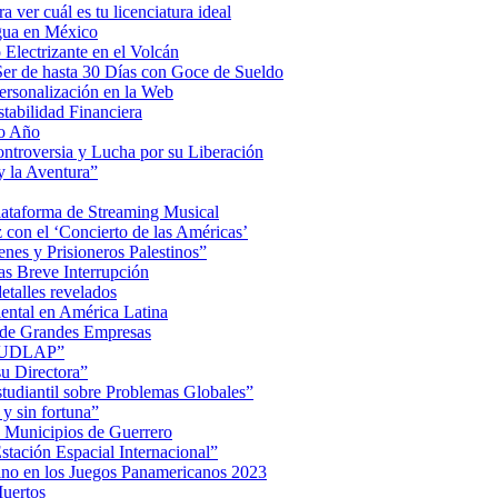
a ver cuál es tu licenciatura ideal
Agua en México
Electrizante en el Volcán
er de hasta 30 Días con Goce de Sueldo
ersonalización en la Web
tabilidad Financiera
mo Año
Controversia y Lucha por su Liberación
 la Aventura”
lataforma de Streaming Musical
on el ‘Concierto de las Américas’
nes y Prisioneros Palestinos”
as Breve Interrupción
detalles revelados
ental en América Latina
 de Grandes Empresas
de UDLAP”
su Directora”
iantil sobre Problemas Globales”
 y sin fortuna”
 Municipios de Guerrero
tación Espacial Internacional”
ino en los Juegos Panamericanos 2023
uertos