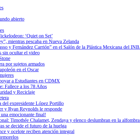
es
undo abierto
es
ickelodeon: ‘Quiet on Set’
 rey”, mientras pescaba en Nueva Zelanda
icasso y Fernández Carrión” en el Salón de la Plástica Mexicana del I
sin ocultar el video
 Stone
era por sujetos armados
Napoleón en el Oscar
mujeres
Apoyar a Estudiantes en CDMX
: Fallece a los 78 Años
uridad y Reciclaje
etera
 del expresidente López Portillo
ler y Ryan Reynolds le responde
una emocionante final!
ional: Timothée Chalamet, Zendaya y elenco deslumbran en la alfombra 
as se decide el futuro de la huelga
e y ocelote reciben atención integral
temorelos