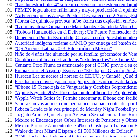
“Los Indestructibles 4” sufre un decepcionante estreno en taquil
PEMEX logra ahorro millonario y mayor producción al optimiza
“Advierten que las Abejas Pueden Desaparecer en 2 Años: ¿Es
Fábrica de químicos provoca nube tóxica tras explosión en Azc
“La Innovadora Campaña de Marc Jacobs: Cuando la Moda Cre
“Robots Humanoides en el Delivery: Un Futuro Prometedor, 
Detienen en Puerto Escondido, Oaxaca a prófugo estadouniden
Autoridad indígena reclama a AMLO por entrega del bastón 
“QS América Latina 2023: Educación en México”
Niño de 4 años fue ultimado por su familia: gobernador de Ver
Científicos califican de fraude los “extraterrestres” de Jaime 
Cantante Peso Pluma es amenazado por el CJNG previo a su co
Emma Coronel Aispuro, Esposa de “El Chapo” Guzmán, Será L
Huracán Lee se acerca al noreste de EE.UU. y Canadá: ¿Qué d
Fiscalía inicia investigación por golpiza de estudiantes de la 
“iPhone 15 Tecnología de Vanguardia y Cambios Sorprendente
“Apple Keynote 2023: Presentación del iPhone 15, Apple Wat
“Apple Watch Series 9: ¡Permite encontrar tu iPhone con facili
Sandra Cuevas anuncia que pedirá licencia para contender por
Rebeca Landa es la voz principal de Monday Night Football y
Juzgado Admite Querella por Agresión Sexual contra Luis Rub
México se Endeuda para Cubrir Intereses de Pensiones y Obras
México Propone Aumento del 3.4% en Gasto para Transición E
“Valor de Inter Miami Dispara a $1,500 Millones de Dólares”
“ONU Insta a los Líderes del G20 a Cambiar las Reglas para D