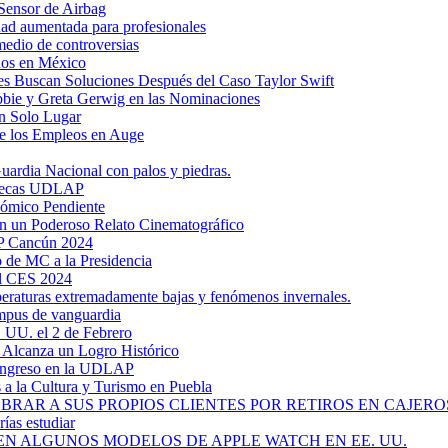
Sensor de Airbag
dad aumentada para profesionales
medio de controversias
dos en México
s Buscan Soluciones Después del Caso Taylor Swift
bbie y Greta Gerwig en las Nominaciones
n Solo Lugar
e los Empleos en Auge
uardia Nacional con palos y piedras.
ztecas UDLAP
nómico Pendiente
en un Poderoso Relato Cinematográfico
AP Cancún 2024
 de MC a la Presidencia
el CES 2024
mperaturas extremadamente bajas y fenómenos invernales.
mpus de vanguardia
. UU. el 2 de Febrero
y Alcanza un Logro Histórico
 Ingreso en la UDLAP
a la Cultura y Turismo en Puebla
RAR A SUS PROPIOS CLIENTES POR RETIROS EN CAJEROS
ías estudiar
EN ALGUNOS MODELOS DE APPLE WATCH EN EE. UU.