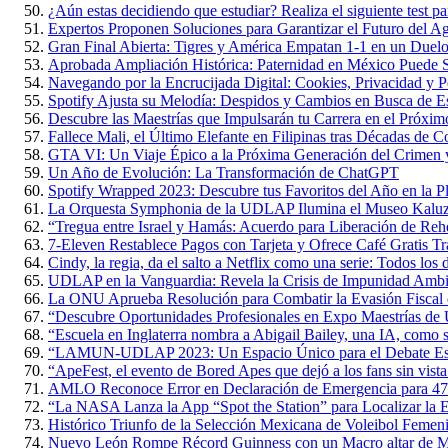
¿Aún estas decidiendo que estudiar? Realiza el siguiente test par
Expertos Proponen Soluciones para Garantizar el Futuro del 
Gran Final Abierta: Tigres y América Empatan 1-1 en un Duelo 
Aprobada Ampliación Histórica: Paternidad en México Puede S
Navegando por la Encrucijada Digital: Cookies, Privacidad y P
Spotify Ajusta su Melodía: Despidos y Cambios en Busca de Es
Descubre las Maestrías que Impulsarán tu Carrera en el Próxi
Fallece Mali, el Último Elefante en Filipinas tras Décadas de 
GTA VI: Un Viaje Épico a la Próxima Generación del Crimen y
Un Año de Evolución: La Transformación de ChatGPT
Spotify Wrapped 2023: Descubre tus Favoritos del Año en la P
La Orquesta Symphonia de la UDLAP Ilumina el Museo Kaluz c
“Tregua entre Israel y Hamás: Acuerdo para Liberación de Rehe
7-Eleven Restablece Pagos con Tarjeta y Ofrece Café Gratis Tr
Cindy, la regia, da el salto a Netflix como una serie: Todos los 
UDLAP en la Vanguardia: Revela la Crisis de Impunidad Ambi
La ONU Aprueba Resolución para Combatir la Evasión Fiscal
“Descubre Oportunidades Profesionales en Expo Maestrías 
“Escuela en Inglaterra nombra a Abigail Bailey, una IA, como 
“LAMUN-UDLAP 2023: Un Espacio Único para el Debate Estud
“ApeFest, el evento de Bored Apes que dejó a los fans sin vista
AMLO Reconoce Error en Declaración de Emergencia para 47
“La NASA Lanza la App “Spot the Station” para Localizar la Es
Histórico Triunfo de la Selección Mexicana de Voleibol Femen
Nuevo León Rompe Récord Guinness con un Macro altar de M