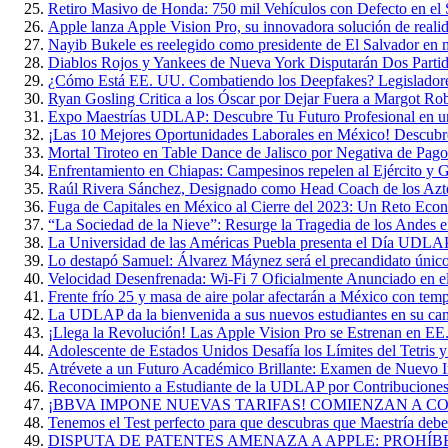
Retiro Masivo de Honda: 750 mil Vehículos con Defecto en el 
Apple lanza Apple Vision Pro, su innovadora solución de reali
Nayib Bukele es reelegido como presidente de El Salvador en 
Diablos Rojos y Yankees de Nueva York Disputarán Dos Parti
¿Cómo Está EE. UU. Combatiendo los Deepfakes? Legisladore
Ryan Gosling Critica a los Óscar por Dejar Fuera a Margot Ro
Expo Maestrías UDLAP: Descubre Tu Futuro Profesional en u
¡Las 10 Mejores Oportunidades Laborales en México! Descubr
Mortal Tiroteo en Table Dance de Jalisco por Negativa de Pago
Enfrentamiento en Chiapas: Campesinos repelen al Ejército y G
Raúl Rivera Sánchez, Designado como Head Coach de los A
Fuga de Capitales en México al Cierre del 2023: Un Reto Eco
“La Sociedad de la Nieve”: Resurge la Tragedia de los Andes 
La Universidad de las Américas Puebla presenta el Día UDL
Lo destapó Samuel: Álvarez Máynez será el precandidato único
Velocidad Desenfrenada: Wi-Fi 7 Oficialmente Anunciado en 
Frente frío 25 y masa de aire polar afectarán a México con te
La UDLAP da la bienvenida a sus nuevos estudiantes en su ca
¡Llega la Revolución! Las Apple Vision Pro se Estrenan en EE
Adolescente de Estados Unidos Desafía los Límites del Tetris 
Atrévete a un Futuro Académico Brillante: Examen de Nuevo
Reconocimiento a Estudiante de la UDLAP por Contribuciones 
¡BBVA IMPONE NUEVAS TARIFAS! COMIENZAN A COB
Tenemos el Test perfecto para que descubras que Maestría deber
DISPUTA DE PATENTES AMENAZA A APPLE: PROHÍB