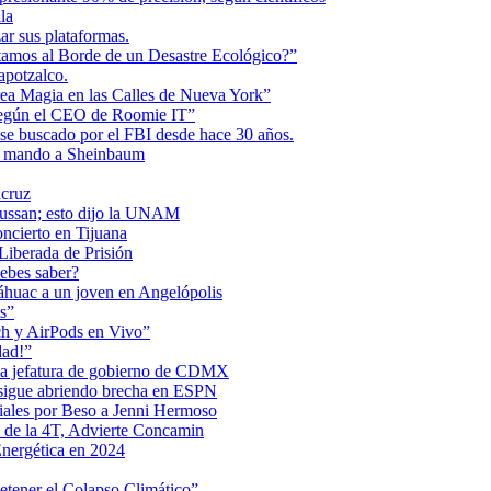
la
r sus plataformas.
tamos al Borde de un Desastre Ecológico?”
apotzalco.
a Magia en las Calles de Nueva York”
Según el CEO de Roomie IT”
se buscado por el FBI desde hace 30 años.
de mando a Sheinbaum
acruz
Maussan; esto dijo la UNAM
ncierto en Tijuana
iberada de Prisión
ebes saber?
Anáhuac a un joven en Angelópolis
s”
ch y AirPods en Vivo”
dad!”
 la jefatura de gobierno de CDMX
 sigue abriendo brecha en ESPN
iales por Beso a Jenni Hermoso
 de la 4T, Advierte Concamin
nergética en 2024
etener el Colapso Climático”