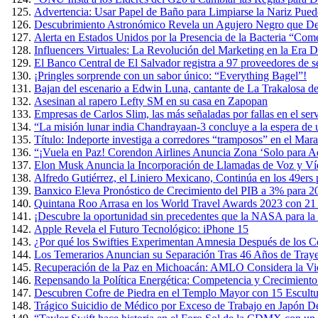
Advertencia: Usar Papel de Baño para Limpiarse la Nariz Puede
Descubrimiento Astronómico Revela un Agujero Negro que Devo
Alerta en Estados Unidos por la Presencia de la Bacteria “Co
Influencers Virtuales: La Revolución del Marketing en la Era Di
El Banco Central de El Salvador registra a 97 proveedores de s
¡Pringles sorprende con un sabor único: “Everything Bagel”!
Bajan del escenario a Edwin Luna, cantante de La Trakalosa de
Asesinan al rapero Lefty SM en su casa en Zapopan
Empresas de Carlos Slim, las más señaladas por fallas en el ser
“La misión lunar india Chandrayaan-3 concluye a la espera de
Título: Indeporte investiga a corredores “tramposos” en el Ma
“¡Vuela en Paz! Corendon Airlines Anuncia Zona ‘Solo para Ad
Elon Musk Anuncia la Incorporación de Llamadas de Voz y Ví
Alfredo Gutiérrez, el Liniero Mexicano, Continúa en los 49ers
Banxico Eleva Pronóstico de Crecimiento del PIB a 3% para 2
Quintana Roo Arrasa en los World Travel Awards 2023 con 21
¡Descubre la oportunidad sin precedentes que la NASA para la 
Apple Revela el Futuro Tecnológico: iPhone 15
¿Por qué los Swifties Experimentan Amnesia Después de los Co
Los Temerarios Anuncian su Separación Tras 46 Años de Traye
Recuperación de la Paz en Michoacán: AMLO Considera la Viol
Repensando la Política Energética: Competencia y Crecimient
Descubren Cofre de Piedra en el Templo Mayor con 15 Escult
Trágico Suicidio de Médico por Exceso de Trabajo en Japón D