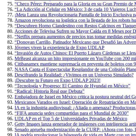
“Checo Pérez: Preparado para la Gloria en su Gran Premio de
“La Adicción al Celular en México: 3 de cada 10 Viajeros Luch
¡Meta Lanza una Revolucionaria Pantalla de Inicio Exclusiva p
Amazon revoluciona su logística con la llegada de los robots 
“Descubren Horno Clandestino con Restos Calcinos en Tlaque
Acciones de Televisa Sufren su Mayor Caída en 8 Meses por D
“Netflix prepara aumentos de precios tras tomar medidas enérgi
“Donovan Carrillo, Patinador Mexicano que Desafió las Adversi
Jóvenes viven la experiencia de Expo UDLAP
“Invasión de Autos Chinos: El Puerto Lázaro Cárdenas se Lle
MrBeast alcanza un hito impresionante en YouTube con 200 mil
Citibanamex mantiene supremacía en preventa de boletos con 9
NASA Capta el Espectacular Resplandor de una Colisión Planet
Descifrando la Realidad: ¿Vivimos en un Universo Simulado?
¡Descubre tu Futuro en Expo UDLAP 2023!
“Tecnología y Progreso: El Camino de Hyundai en México”
“Radical: Historia Real que Debuta”
Embajadora de Israel en México critica la postura neutral del 
Mexicanos Varados en Israel: Operación de Repatriación en M
IA en la industria audiovisual: ¿Aliada o amenaza? Productoras
“FIFA anuncia sedes compartidas para el Mundial de 2030”
UDLAP en el Top 5 de Universidades Privadas de México
Getty Images lanza generador de imágenes con inteligencia artif
Senado aprueba modernización de la CURP: ¡Ahora con foto, h
IA podría revolucionar la búsqueda de vida en Marte con un im