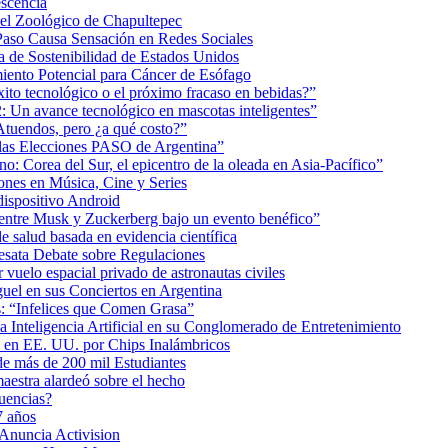
scencia
 el Zoológico de Chapultepec
Paso Causa Sensación en Redes Sociales
 de Sostenibilidad de Estados Unidos
iento Potencial para Cáncer de Esófago
éxito tecnológico o el próximo fracaso en bebidas?”
2: Un avance tecnológico en mascotas inteligentes”
tuendos, pero ¿a qué costo?”
 las Elecciones PASO de Argentina”
: Corea del Sur, el epicentro de la oleada en Asia-Pacífico”
nes en Música, Cine y Series
dispositivo Android
ea entre Musk y Zuckerberg bajo un evento benéfico”
e salud basada en evidencia científica
esata Debate sobre Regulaciones
uelo espacial privado de astronautas civiles
uel en sus Conciertos en Argentina
as: “Infelices que Comen Grasa”
a Inteligencia Artificial en su Conglomerado de Entretenimiento
s en EE. UU. por Chips Inalámbricos
de más de 200 mil Estudiantes
aestra alardeó sobre el hecho
uencias?
7 años
 Anuncia Activision