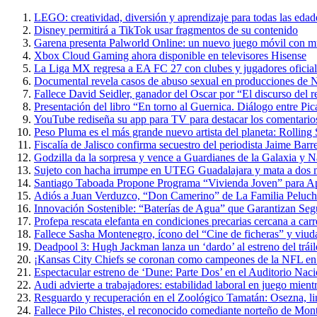
LEGO: creatividad, diversión y aprendizaje para todas las edad
Disney permitirá a TikTok usar fragmentos de su contenido
Garena presenta Palworld Online: un nuevo juego móvil con m
Xbox Cloud Gaming ahora disponible en televisores Hisense
La Liga MX regresa a EA FC 27 con clubes y jugadores oficial
Documental revela casos de abuso sexual en producciones de N
Fallece David Seidler, ganador del Oscar por “El discurso del
Presentación del libro “En torno al Guernica. Diálogo entre P
YouTube rediseña su app para TV para destacar los comentarios 
Peso Pluma es el más grande nuevo artista del planeta: Rolling
Fiscalía de Jalisco confirma secuestro del periodista Jaime Barr
Godzilla da la sorpresa y vence a Guardianes de la Galaxia y 
Sujeto con hacha irrumpe en UTEG Guadalajara y mata a dos 
Santiago Taboada Propone Programa “Vivienda Joven” para 
Adiós a Juan Verduzco, “Don Camerino” de La Familia Peluche
Innovación Sostenible: “Baterías de Agua” que Garantizan Seg
Profepa rescata elefanta en condiciones precarias cercana a carr
Fallece Sasha Montenegro, ícono del “Cine de ficheras” y viuda
Deadpool 3: Hugh Jackman lanza un ‘dardo’ al estreno del trái
¡Kansas City Chiefs se coronan como campeones de la NFL en 
Espectacular estreno de ‘Dune: Parte Dos’ en el Auditorio Nac
Audi advierte a trabajadores: estabilidad laboral en juego mientr
Resguardo y recuperación en el Zoológico Tamatán: Osezna, linc
Fallece Pilo Chistes, el reconocido comediante norteño de Mon