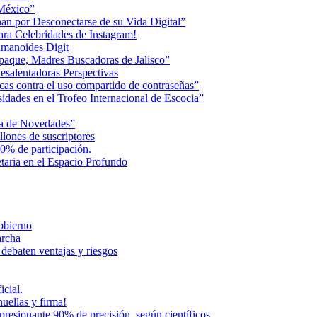
 México”
an por Desconectarse de su Vida Digital”
ara Celebridades de Instagram!
humanoides Digit
paque, Madres Buscadoras de Jalisco”
esalentadoras Perspectivas
cas contra el uso compartido de contraseñas”
dades en el Trofeo Internacional de Escocia”
na de Novedades”
lones de suscriptores
0% de participación.
aria en el Espacio Profundo
Gobierno
archa
 debaten ventajas y riesgos
icial.
uellas y firma!
presionante 90% de precisión, según científicos