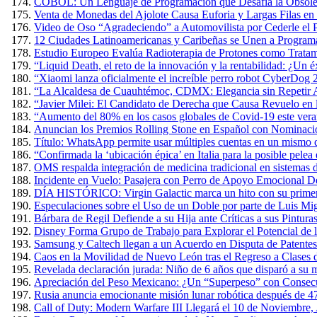
COBOL: Un Lenguaje de Programación que Desafía la Obsole
Venta de Monedas del Ajolote Causa Euforia y Largas Filas en
Video de Oso “Agradeciendo” a Automovilista por Cederle el 
12 Ciudades Latinoamericanas y Caribeñas se Unen a Programa
Estudio Europeo Evalúa Radioterapia de Protones como Tratam
“Liquid Death, el reto de la innovación y la rentabilidad: ¿Un 
“Xiaomi lanza oficialmente el increíble perro robot CyberDog 
“La Alcaldesa de Cuauhtémoc, CDMX: Elegancia sin Repetir A
“Javier Milei: El Candidato de Derecha que Causa Revuelo en
“Aumento del 80% en los casos globales de Covid-19 este verano
Anuncian los Premios Rolling Stone en Español con Nominacio
Título: WhatsApp permite usar múltiples cuentas en un mismo 
“Confirmada la ‘ubicación épica’ en Italia para la posible pel
OMS respalda integración de medicina tradicional en sistemas d
Incidente en Vuelo: Pasajera con Perro de Apoyo Emocional D
DÍA HISTÓRICO: Virgin Galactic marca un hito con su primer v
Especulaciones sobre el Uso de un Doble por parte de Luis Mig
Bárbara de Regil Defiende a su Hija ante Críticas a sus Pintur
Disney Forma Grupo de Trabajo para Explorar el Potencial de l
Samsung y Caltech llegan a un Acuerdo en Disputa de Patente
Caos en la Movilidad de Nuevo León tras el Regreso a Clases 
Revelada declaración jurada: Niño de 6 años que disparó a su m
Apreciación del Peso Mexicano: ¿Un “Superpeso” con Consec
Rusia anuncia emocionante misión lunar robótica después de 4
Call of Duty: Modern Warfare III Llegará el 10 de Noviembre,