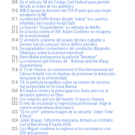
Se el artículo 58 del Código Civil Federal para permitir
decidir el orden de los apellidos
AMLO apoya la decisión del TEPJF para que una mujer
encabece el INE
La editorial Puffin Books decide ”editar” los cuentos
infantiles del escritor Roald Dahl
La función “Sorpréndeme” es retirada de Netflix
En la lucha contra el VIH: Adam Castillejo se recupera
de la enfermedad
El veredicto unánime del jurado declara culpable a
Genaro García Luna por cinco delitos penales
Desagradables comentarios del conductor Alejandro
Villalvazo sobre la licencia menstrual
Rami Malek protagoniza la película ”Amateur”
Los números del estreno de ´´Antman and the Wasp:
Quantumania´´
El 15 de febrero se conmemoró el Día Internacional del
Cáncer Infantil con el objetivo de promover la detección
temprana de la enfermedad
Till, la película biográfica sobre un crimen de racismo
fue proyectada en la Casa Blanca
A Estados Unidos le preocupan los Ovnis pero no el
desastre químico en Ohio
Los mejores quesos del mundo: El queso Oaxaca
El reto de encontrar tu trayectoria profesional: elige la
carrera universitaria ideal para ti
”Sí es cine”: primera imagen de la secuela “Joker: Folie
à Deux”
Julián Araujo, futbolista mexicano, firmará un contrato
con el Barcelona B hasta 2026
Luis Miguel confirma su regreso a los escenarios con
200 actuaciones