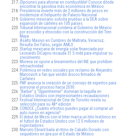
¡Opciones para ahorrar en combustible! Conoce dónde
encontrar la gasolina más económica en México
Presidencia invierte más de 2 millones de pesos en
modernizar el helipuerto de Palacio Nacional
Gobierno mexicano solicita pruebas a la DEA sobre
expansión de cárteles en 100 países
Tribunal Internacional condena al Gobierno de México
por ecocidio y etnocidio con la construcción del Tren
Maya
Asalto Masivo en Cumbres de Maltrata, Veracruz,
Resulta Ser Falso, según AMLO
Startup mexicana de energía solar financiada por
Leonardo DiCaprio recauda 31.5 mdd para impulsar su
crecimiento
Morena se opone a lineamientos del INE que prohíben
retroactividad
Polémica en redes sociales por reclamo de Alejandro
Marcovich a fan que vendió discos firmados de
Caifanes
FMF anuncia la creación de un consejo de expertos para
asesorar el proceso hacia 2030
“Barbie” y “Oppenheimer” dominan la taquilla en
Estados Unidos con impresionantes recaudaciones
Festival Internacional de Cine de Toronto revela su
selección para su 48ª edición
CONOCE ¿Cuánto efectivo puedes pagar al comprar un
auto nuevo en agencia?
El debut de Messi con el Inter marca un hito histórico en
el futbol de Estados Unidos con 12.5 millones de
espectadores
Marcelo Ebrard baila al ritmo de Caballo Dorado con
seguidores en gira por el Estado de México