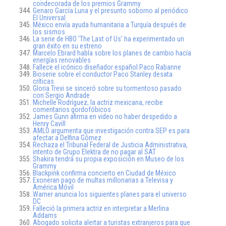
condecorada de los premios Grammy
Genaro García Luna y el presunto soborno al periódico
El Universal
México envía ayuda humanitaria a Turquía después de
los sismos
La serie de HBO ‘The Last of Us’ ha experimentado un
gran éxito en su estreno
Marcelo Ebrard habla sobre los planes de cambio hacía
energías renovables
Fallece el icónico diseñador español Paco Rabanne
Bioserie sobre el conductor Paco Stanley desata
críticas
Gloria Trevi se sinceró sobre su tormentoso pasado
con Sergio Andrade
Michelle Rodríguez, la actriz mexicana, recibe
comentarios gordofóbicos
James Gunn afirma en video no haber despedido a
Henry Cavill
AMLO argumenta que investigación contra SEP es para
afectar a Delfina Gómez
Rechaza el Tribunal Federal de Justicia Administrativa,
intento de Grupo Elektra de no pagar al SAT
Shakira tendrá su propia exposición en Museo de los
Grammy
Blackpink confirma concierto en Ciudad de México
Exoneran pago de multas millonarias a Televisa y
América Móvil
Warner anuncia los siguientes planes para el universo
DC
Falleció la primera actriz en interpretar a Merlina
Addams
Abogado solicita alertar a turistas extranjeros para que