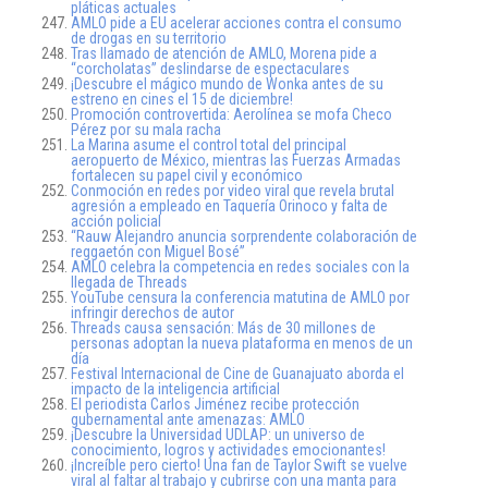
pláticas actuales
AMLO pide a EU acelerar acciones contra el consumo
de drogas en su territorio
Tras llamado de atención de AMLO, Morena pide a
“corcholatas” deslindarse de espectaculares
¡Descubre el mágico mundo de Wonka antes de su
estreno en cines el 15 de diciembre!
Promoción controvertida: Aerolínea se mofa Checo
Pérez por su mala racha
La Marina asume el control total del principal
aeropuerto de México, mientras las Fuerzas Armadas
fortalecen su papel civil y económico
Conmoción en redes por video viral que revela brutal
agresión a empleado en Taquería Orinoco y falta de
acción policial
“Rauw Alejandro anuncia sorprendente colaboración de
reggaetón con Miguel Bosé”
AMLO celebra la competencia en redes sociales con la
llegada de Threads
YouTube censura la conferencia matutina de AMLO por
infringir derechos de autor
Threads causa sensación: Más de 30 millones de
personas adoptan la nueva plataforma en menos de un
día
Festival Internacional de Cine de Guanajuato aborda el
impacto de la inteligencia artificial
El periodista Carlos Jiménez recibe protección
gubernamental ante amenazas: AMLO
¡Descubre la Universidad UDLAP: un universo de
conocimiento, logros y actividades emocionantes!
¡Increíble pero cierto! Una fan de Taylor Swift se vuelve
viral al faltar al trabajo y cubrirse con una manta para