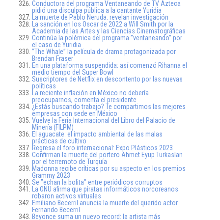
Conductora del programa Ventaneando de TV Azteca
pidió una disculpa pública a la cantante Yuridia
La muerte de Pablo Neruda: revelan investigación
La sanción en los Oscar de 2022 a Will Smith por la
Academia de las Artes y las Ciencias Cinematográficas
Continúa la polémica del programa ”ventaneando” por
el caso de Yuridia
”The Whale” la película de drama protagonizada por
Brendan Fraser
En una plataforma suspendida: así comenzó Rihanna el
medio tiempo del Super Bowl
Suscriptores de Netflix en descontento por las nuevas
políticas
La reciente inflación en México no debería
preocuparnos, comenta el presidente
¿Estás buscando trabajo? Te compartimos las mejores
empresas con sede en México
Vuelve la Feria Internacional del Libro del Palacio de
Minería (FILPM)
El aguacate: el impacto ambiental de las malas
prácticas de cultivo
Regresa el foro internacional: Expo Plásticos 2023
Confirman la muerte del portero Ahmet Eyüp Türkaslan
por el terremoto de Turquía
Madonna recibe críticas por su aspecto en los premios
Grammy 2023
Se ”echan la bolita” entre periódicos corruptos
La ONU afirma que piratas informáticos norcoreanos
robaron activos virtuales
Emiliano Becerril anuncia la muerte del querido actor
Fernando Becerril
Beyonce suma un nuevo record: la artista más