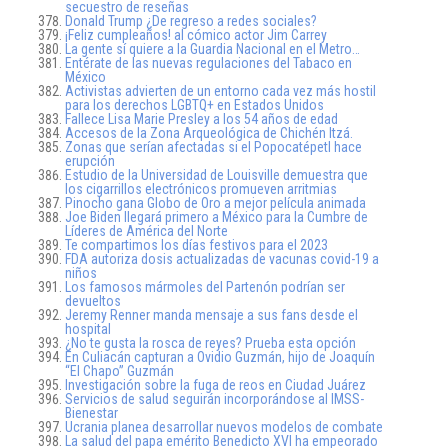
secuestro de reseñas
Donald Trump ¿De regreso a redes sociales?
¡Feliz cumpleaños! al cómico actor Jim Carrey
La gente sí quiere a la Guardia Nacional en el Metro…
Entérate de las nuevas regulaciones del Tabaco en
México
Activistas advierten de un entorno cada vez más hostil
para los derechos LGBTQ+ en Estados Unidos
Fallece Lisa Marie Presley a los 54 años de edad
Accesos de la Zona Arqueológica de Chichén Itzá.
Zonas que serían afectadas si el Popocatépetl hace
erupción
Estudio de la Universidad de Louisville demuestra que
los cigarrillos electrónicos promueven arritmias
Pinocho gana Globo de Oro a mejor película animada
Joe Biden llegará primero a México para la Cumbre de
Líderes de América del Norte
Te compartimos los días festivos para el 2023
FDA autoriza dosis actualizadas de vacunas covid-19 a
niños
Los famosos mármoles del Partenón podrían ser
devueltos
Jeremy Renner manda mensaje a sus fans desde el
hospital
¿No te gusta la rosca de reyes? Prueba esta opción
En Culiacán capturan a Ovidio Guzmán, hijo de Joaquín
“El Chapo” Guzmán
Investigación sobre la fuga de reos en Ciudad Juárez
Servicios de salud seguirán incorporándose al IMSS-
Bienestar
Ucrania planea desarrollar nuevos modelos de combate
La salud del papa emérito Benedicto XVI ha empeorado