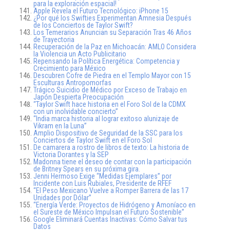
para la exploración espacial!
Apple Revela el Futuro Tecnológico: iPhone 15
¿Por qué los Swifties Experimentan Amnesia Después
de los Conciertos de Taylor Swift?
Los Temerarios Anuncian su Separación Tras 46 Años
de Trayectoria
Recuperación de la Paz en Michoacán: AMLO Considera
la Violencia un Acto Publicitario
Repensando la Política Energética: Competencia y
Crecimiento para México
Descubren Cofre de Piedra en el Templo Mayor con 15
Esculturas Antropomorfas
Trágico Suicidio de Médico por Exceso de Trabajo en
Japón Despierta Preocupación
“Taylor Swift hace historia en el Foro Sol de la CDMX
con un inolvidable concierto”
“India marca historia al lograr exitoso alunizaje de
Vikram en la Luna”
Amplio Dispositivo de Seguridad de la SSC para los
Conciertos de Taylor Swift en el Foro Sol
De camarera a rostro de libros de texto: La historia de
Victoria Dorantes y la SEP
Madonna tiene el deseo de contar con la participación
de Britney Spears en su próxima gira.
Jenni Hermoso Exige “Medidas Ejemplares” por
Incidente con Luis Rubiales, Presidente de RFEF
“El Peso Mexicano Vuelve a Romper Barrera de las 17
Unidades por Dólar”
“Energía Verde: Proyectos de Hidrógeno y Amoníaco en
el Sureste de México Impulsan el Futuro Sostenible”
Google Eliminará Cuentas Inactivas: Cómo Salvar tus
Datos