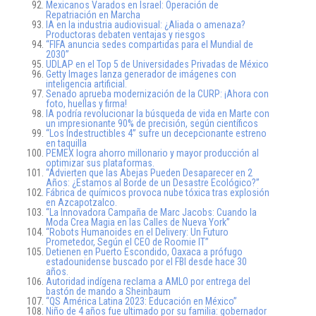
Mexicanos Varados en Israel: Operación de
Repatriación en Marcha
IA en la industria audiovisual: ¿Aliada o amenaza?
Productoras debaten ventajas y riesgos
“FIFA anuncia sedes compartidas para el Mundial de
2030”
UDLAP en el Top 5 de Universidades Privadas de México
Getty Images lanza generador de imágenes con
inteligencia artificial.
Senado aprueba modernización de la CURP: ¡Ahora con
foto, huellas y firma!
IA podría revolucionar la búsqueda de vida en Marte con
un impresionante 90% de precisión, según científicos
“Los Indestructibles 4” sufre un decepcionante estreno
en taquilla
PEMEX logra ahorro millonario y mayor producción al
optimizar sus plataformas.
“Advierten que las Abejas Pueden Desaparecer en 2
Años: ¿Estamos al Borde de un Desastre Ecológico?”
Fábrica de químicos provoca nube tóxica tras explosión
en Azcapotzalco.
“La Innovadora Campaña de Marc Jacobs: Cuando la
Moda Crea Magia en las Calles de Nueva York”
“Robots Humanoides en el Delivery: Un Futuro
Prometedor, Según el CEO de Roomie IT”
Detienen en Puerto Escondido, Oaxaca a prófugo
estadounidense buscado por el FBI desde hace 30
años.
Autoridad indígena reclama a AMLO por entrega del
bastón de mando a Sheinbaum
“QS América Latina 2023: Educación en México”
Niño de 4 años fue ultimado por su familia: gobernador