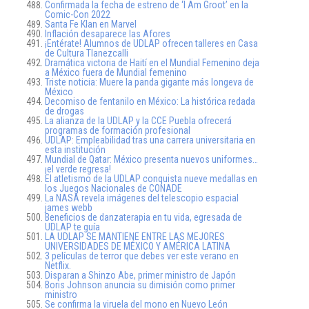
Confirmada la fecha de estreno de ‘I Am Groot’ en la
Comic-Con 2022
Santa Fe Klan en Marvel
Inflación desaparece las Afores
¡Entérate! Alumnos de UDLAP ofrecen talleres en Casa
de Cultura Tlanezcalli
Dramática victoria de Haití en el Mundial Femenino deja
a México fuera de Mundial femenino
Triste noticia: Muere la panda gigante más longeva de
México
Decomiso de fentanilo en México: La histórica redada
de drogas
La alianza de la UDLAP y la CCE Puebla ofrecerá
programas de formación profesional
UDLAP: Empleabilidad tras una carrera universitaria en
esta institución
Mundial de Qatar: México presenta nuevos uniformes…
¡el verde regresa!
El atletismo de la UDLAP conquista nueve medallas en
los Juegos Nacionales de CONADE
La NASA revela imágenes del telescopio espacial
james webb
Beneficios de danzaterapia en tu vida, egresada de
UDLAP te guía
LA UDLAP SE MANTIENE ENTRE LAS MEJORES
UNIVERSIDADES DE MÉXICO Y AMÉRICA LATINA
3 películas de terror que debes ver este verano en
Netflix.
Disparan a Shinzo Abe, primer ministro de Japón
Boris Johnson anuncia su dimisión como primer
ministro
Se confirma la viruela del mono en Nuevo León