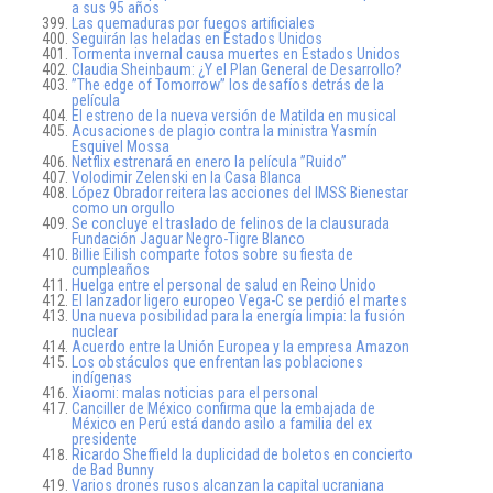
a sus 95 años
Las quemaduras por fuegos artificiales
Seguirán las heladas en Estados Unidos
Tormenta invernal causa muertes en Estados Unidos
Claudia Sheinbaum: ¿Y el Plan General de Desarrollo?
”The edge of Tomorrow” los desafíos detrás de la
película
El estreno de la nueva versión de Matilda en musical
Acusaciones de plagio contra la ministra Yasmín
Esquivel Mossa
Netflix estrenará en enero la película ”Ruido”
Volodimir Zelenski en la Casa Blanca
López Obrador reitera las acciones del IMSS Bienestar
como un orgullo
Se concluye el traslado de felinos de la clausurada
Fundación Jaguar Negro-Tigre Blanco
Billie Eilish comparte fotos sobre su fiesta de
cumpleaños
Huelga entre el personal de salud en Reino Unido
El lanzador ligero europeo Vega-C se perdió el martes
Una nueva posibilidad para la energía limpia: la fusión
nuclear
Acuerdo entre la Unión Europea y la empresa Amazon
Los obstáculos que enfrentan las poblaciones
indígenas
Xiaomi: malas noticias para el personal
Canciller de México confirma que la embajada de
México en Perú está dando asilo a familia del ex
presidente
Ricardo Sheffield la duplicidad de boletos en concierto
de Bad Bunny
Varios drones rusos alcanzan la capital ucraniana