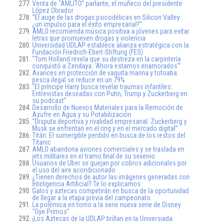
Venta de “AMLITO” parlante, el muñeco del presidente
López Obrador
“El auge de las drogas psicodélicas en Silicon Valley:
¿un impulso para el éxito empresarial?”
AMLO recomienda música positiva a jóvenes para evitar
letras que promueven drogas y violencia
Universidad UDLAP establece alianza estratégica con la
Fundación Friedrich-Ebert-Stiftung (FES)
“Tom Holland revela que su destreza en la carpintería
conquistó a Zendaya: ‘Ahora estamos enamorados'”
Avances en protección de vaquita marina y totoaba:
pesca ilegal se reduce en un 79%
“El príncipe Harry busca revelar traumas infantiles:
Entrevistas deseadas con Putin, Trump y Zuckerberg en
su podcast”
Desarrollo de Nuevos Materiales para la Remoción de
Azufre en Agua y su Potabilización
“Disputa deportiva y rivalidad empresarial: Zuckerberg y
Musk se enfrentan en el ring y en el mercado digital”
Titán: El sumergible perdido en busca de los restos del
Titanic
AMLO abandona aviones comerciales y se traslada en
jets militares en el tramo final de su sexenio
Usuarios de Uber se quejan por cobros adicionales por
el uso del aire acondicionado
¿Tienen derechos de autor las imágenes generadas con
Inteligencia Artificial? Te lo explicamos.
Galos y aztecas competirán en busca de la oportunidad
de llegar a la etapa previa del campeonato.
La polémica en torno a la serie nueva serie de Disney
“Oye Primos”
¡Los Aztecas de la UDLAP brillan en la Universiada