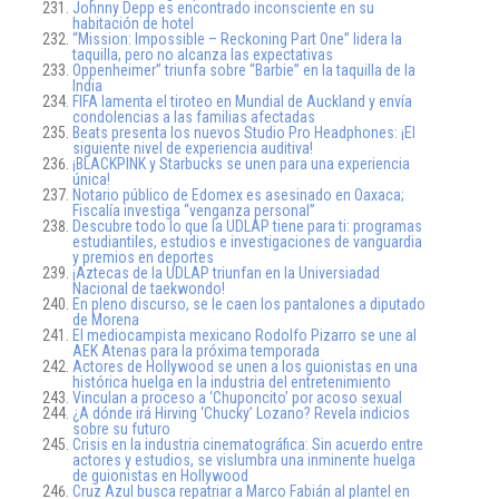
Johnny Depp es encontrado inconsciente en su
habitación de hotel
“Mission: Impossible – Reckoning Part One” lidera la
taquilla, pero no alcanza las expectativas
Oppenheimer” triunfa sobre “Barbie” en la taquilla de la
India
FIFA lamenta el tiroteo en Mundial de Auckland y envía
condolencias a las familias afectadas
Beats presenta los nuevos Studio Pro Headphones: ¡El
siguiente nivel de experiencia auditiva!
¡BLACKPINK y Starbucks se unen para una experiencia
única!
Notario público de Edomex es asesinado en Oaxaca;
Fiscalía investiga “venganza personal”
Descubre todo lo que la UDLAP tiene para ti: programas
estudiantiles, estudios e investigaciones de vanguardia
y premios en deportes
¡Aztecas de la UDLAP triunfan en la Universiadad
Nacional de taekwondo!
En pleno discurso, se le caen los pantalones a diputado
de Morena
El mediocampista mexicano Rodolfo Pizarro se une al
AEK Atenas para la próxima temporada
Actores de Hollywood se unen a los guionistas en una
histórica huelga en la industria del entretenimiento
Vinculan a proceso a ‘Chuponcito’ por acoso sexual
¿A dónde irá Hirving ‘Chucky’ Lozano? Revela indicios
sobre su futuro
Crisis en la industria cinematográfica: Sin acuerdo entre
actores y estudios, se vislumbra una inminente huelga
de guionistas en Hollywood
Cruz Azul busca repatriar a Marco Fabián al plantel en