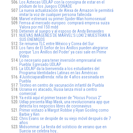
Los Aztecas UDLAP con la consigna de estar en el
pódium de los Juegos CONADE
La nueva actualización de Alexa de Amazon le permitirá
imitar la voz de cualquier persona fallecida
Marvel estrenará su primer Spider-Man homosexual
Femsa al mercado europeo: comprará empresa suiza
Valora por mil 150 mdd
Detienen al suegro y al esposo de Andy Benavides
NUEVAS IMÁGENES DE MARVEL’S LOKI 2 MUESTRAN A
SUS ENEMIGOS
Se renueva TLC entre México y Corea del Sur
Los fans de El Señor de los Anillos pueden alegrarse
porque ‘Los Anillos del Poder’ ya casi sale en Prime
Video
Lo necesario para tener inversión empresarial en
Puebla: Egresado UDLAP
La UDLAP da la bienvenida a los estudiantes del
Programa Identidades Latinas en las Américas
#JusticiaparaBrenda: niña de 4 años asesinada en
Puebla
Tiroteo en centro de vacunación infantil de Puebla
Ucrania es atacado, Rusia lanza misil a centro
comercial
Ya está aquí el primer teaser de “Hocus Pocus 2”
Udlap presenta Map Mask, una revolucionaria app que
detecta los negocios libres de coronavirus
Primer vistazo a Margot Robbie y Ryan Gosling como
Barbie y Ken
Chris Evans se despide de su viejo móvil después de 7
años
Midsommar: La fiesta del solsticio de verano que en
Suecia se celebra hoy…