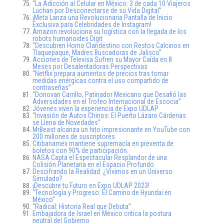
“La Adicción al Celular en México: 3 de cada 10 Viajeros
Luchan por Desconectarse de su Vida Digital”
¡Meta Lanza una Revolucionaria Pantalla de Inicio
Exclusiva para Celebridades de Instagram!
Amazon revoluciona su logística con la llegada de los
robots humanoides Digit
“Descubren Horno Clandestino con Restos Calcinos en
Tlaquepaque, Madres Buscadoras de Jalisco”
Acciones de Televisa Sufren su Mayor Caída en 8
Meses por Desalentadoras Perspectivas
“Netflix prepara aumentos de precios tras tomar
medidas enérgicas contra el uso compartido de
contraseñas”
“Donovan Carrillo, Patinador Mexicano que Desafió las
Adversidades en el Trofeo Internacional de Escocia”
Jóvenes viven la experiencia de Expo UDLAP
“Invasión de Autos Chinos: El Puerto Lázaro Cárdenas
se Llena de Novedades”
MrBeast alcanza un hito impresionante en YouTube con
200 millones de suscriptores
Citibanamex mantiene supremacía en preventa de
boletos con 90% de participación.
NASA Capta el Espectacular Resplandor de una
Colisión Planetaria en el Espacio Profundo
Descifrando la Realidad: ¿Vivimos en un Universo
Simulado?
¡Descubre tu Futuro en Expo UDLAP 2023!
“Tecnología y Progreso: El Camino de Hyundai en
México”
“Radical: Historia Real que Debuta”
Embajadora de Israel en México critica la postura
neutral del Gobierno