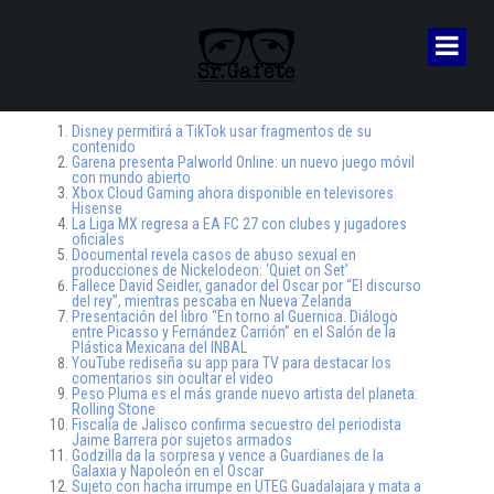
Disney permitirá a TikTok usar fragmentos de su
contenido
Garena presenta Palworld Online: un nuevo juego móvil
con mundo abierto
Xbox Cloud Gaming ahora disponible en televisores
Hisense
La Liga MX regresa a EA FC 27 con clubes y jugadores
oficiales
Documental revela casos de abuso sexual en
producciones de Nickelodeon: ‘Quiet on Set’
Fallece David Seidler, ganador del Oscar por “El discurso
del rey”, mientras pescaba en Nueva Zelanda
Presentación del libro “En torno al Guernica. Diálogo
entre Picasso y Fernández Carrión” en el Salón de la
Plástica Mexicana del INBAL
YouTube rediseña su app para TV para destacar los
comentarios sin ocultar el video
Peso Pluma es el más grande nuevo artista del planeta:
Rolling Stone
Fiscalía de Jalisco confirma secuestro del periodista
Jaime Barrera por sujetos armados
Godzilla da la sorpresa y vence a Guardianes de la
Galaxia y Napoleón en el Oscar
Sujeto con hacha irrumpe en UTEG Guadalajara y mata a