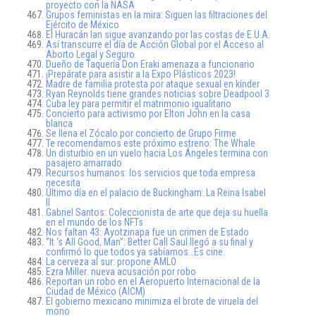
proyecto con la NASA
Grupos feministas en la mira: Siguen las filtraciones del
Ejército de México
El Huracán Ian sigue avanzando por las costas de E.U.A.
Así transcurre el día de Acción Global por el Acceso al
Aborto Legal y Seguro
Dueño de Taquería Don Eraki amenaza a funcionario
¡Prepárate para asistir a la Expo Plásticos 2023!
Madre de familia protesta por ataque sexual en kínder
Ryan Reynolds tiene grandes noticias sobre Deadpool 3
Cuba ley para permitir el matrimonio igualitario
Concierto para activismo por Elton John en la casa
blanca
Se llena el Zócalo por concierto de Grupo Firme
Te recomendamos este próximo estreno: The Whale
Un disturbio en un vuelo hacia Los Ángeles termina con
pasajero amarrado
Recursos humanos: los servicios que toda empresa
necesita
Último día en el palacio de Buckingham: La Reina Isabel
II
Gabriel Santos: Coleccionista de arte que deja su huella
en el mundo de los NFTs
Nos faltan 43: Ayotzinapa fue un crimen de Estado
‘’It ‘s All Good, Man’’: Better Call Saul llegó a su final y
confirmó lo que todos ya sabíamos…Es cine.
La cerveza al sur: propone AMLO
Ezra Miller: nueva acusación por robo
Reportan un robo en el Aeropuerto Internacional de la
Ciudad de México (AICM)
El gobierno mexicano minimiza el brote de viruela del
mono