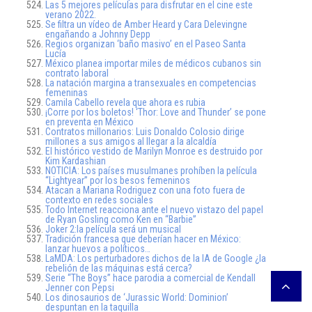
Las 5 mejores películas para disfrutar en el cine este
verano 2022.
Se filtra un vídeo de Amber Heard y Cara Delevingne
engañando a Johnny Depp
Regios organizan ‘baño masivo’ en el Paseo Santa
Lucía
México planea importar miles de médicos cubanos sin
contrato laboral
La natación margina a transexuales en competencias
femeninas
Camila Cabello revela que ahora es rubia
¡Corre por los boletos! ‘Thor: Love and Thunder’ se pone
en preventa en México
Contratos millonarios: Luis Donaldo Colosio dirige
millones a sus amigos al llegar a la alcaldía
El histórico vestido de Marilyn Monroe es destruido por
Kim Kardashian
NOTICIA: Los países musulmanes prohíben la película
“Lightyear” por los besos femeninos
Atacan a Mariana Rodriguez con una foto fuera de
contexto en redes sociales
Todo Internet reacciona ante el nuevo vistazo del papel
de Ryan Gosling como Ken en “Barbie”
Joker 2:la película será un musical
Tradición francesa que deberían hacer en México:
lanzar huevos a políticos…
LaMDA: Los perturbadores dichos de la IA de Google ¿la
rebelión de las máquinas está cerca?
Serie “The Boys” hace parodia a comercial de Kendall
Jenner con Pepsi
Los dinosaurios de ‘Jurassic World: Dominion’
despuntan en la taquilla