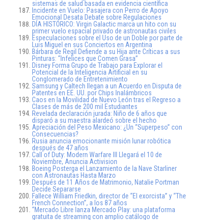
sistemas de salud basada en evidencia científica
Incidente en Vuelo: Pasajera con Perro de Apoyo
Emocional Desata Debate sobre Regulaciones
DÍA HISTÓRICO: Virgin Galactic marca un hito con su
primer vuelo espacial privado de astronautas civiles
Especulaciones sobre el Uso de un Doble por parte de
Luis Miguel en sus Conciertos en Argentina
Bárbara de Regil Defiende a su Hija ante Críticas a sus
Pinturas: “Infelices que Comen Grasa”
Disney Forma Grupo de Trabajo para Explorar el
Potencial de la Inteligencia Artificial en su
Conglomerado de Entretenimiento
Samsung y Caltech llegan a un Acuerdo en Disputa de
Patentes en EE. UU. por Chips Inalámbricos
Caos en la Movilidad de Nuevo León tras el Regreso a
Clases de más de 200 mil Estudiantes
Revelada declaración jurada: Niño de 6 años que
disparó a su maestra alardeó sobre el hecho
Apreciación del Peso Mexicano: ¿Un “Superpeso” con
Consecuencias?
Rusia anuncia emocionante misión lunar robótica
después de 47 años
Call of Duty: Modern Warfare III Llegará el 10 de
Noviembre, Anuncia Activision
Boeing Posterga el Lanzamiento de la Nave Starliner
con Astronautas Hasta Marzo
Después de 11 Años de Matrimonio, Natalie Portman
Decide Separarse
Fallece William Friedkin, director de “El exorcista” y “The
French Connection”, a los 87 años
“Mercado Libre lanza Mercado Play: una plataforma
gratuita de streaming con amplio catálogo de