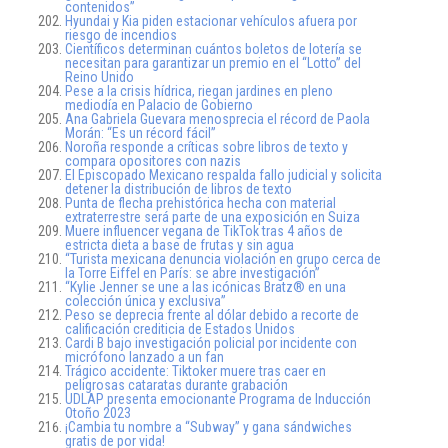
contenidos”
Hyundai y Kia piden estacionar vehículos afuera por
riesgo de incendios
Científicos determinan cuántos boletos de lotería se
necesitan para garantizar un premio en el “Lotto” del
Reino Unido
Pese a la crisis hídrica, riegan jardines en pleno
mediodía en Palacio de Gobierno
Ana Gabriela Guevara menosprecia el récord de Paola
Morán: “Es un récord fácil”
Noroña responde a críticas sobre libros de texto y
compara opositores con nazis
El Episcopado Mexicano respalda fallo judicial y solicita
detener la distribución de libros de texto
Punta de flecha prehistórica hecha con material
extraterrestre será parte de una exposición en Suiza
Muere influencer vegana de TikTok tras 4 años de
estricta dieta a base de frutas y sin agua
“Turista mexicana denuncia violación en grupo cerca de
la Torre Eiffel en París: se abre investigación”
“Kylie Jenner se une a las icónicas Bratz® en una
colección única y exclusiva”
Peso se deprecia frente al dólar debido a recorte de
calificación crediticia de Estados Unidos
Cardi B bajo investigación policial por incidente con
micrófono lanzado a un fan
Trágico accidente: Tiktoker muere tras caer en
peligrosas cataratas durante grabación
UDLAP presenta emocionante Programa de Inducción
Otoño 2023
¡Cambia tu nombre a “Subway” y gana sándwiches
gratis de por vida!