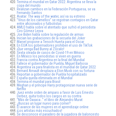
Termina el mundial en Qatar 2022: Argentina se lleva la
copa del mundo
Realizan cambios en la Federación Portuguesa, se va
Fernando Santos
Avatar: The way of the water, así va su estreno
”Virus de los camellos” se registran contagios en Qatar
entre aficionados y futbolistas
AMLO habla sobre el atentado que sufrió el periodista
Ciro Gómez Leyva
Joe Biden habla sobre la regulación de armas
Inician las grabaciones de la secuela del Joker
Marvel propone a Tenoch Huerta para el Oscar
En EUA los gobernadores prohiben el uso de TikTok
¡Que venga Bad Bunny al Zócalo!
Sexta oleada de casos de Covid-19 en México
En México los periodistas sí viven en guerra
Francia contra Argentina en la final del Mundial
Fallece el gobernador de Puebla, Miguel Barbosa
Argentina va para finalista en el mundial de Qatar 2022
Bernard Arnault desplaza a Elon Musk con su fortuna
Reportan a gobernador de Puebla hospitalizado
España queda eliminada en el Mundial
Termina el mundial para Brasil
Meghan y el príncipe Harry protagonizan nueva serie de
Netflix
Juez emite orden de amparo a favor de Luis Ernesto
Derbez, quita todos los cargos en su contra
”Más de Oaxaca…” el libro de Alejandro Murat
¿Buscas un lugar nuevo para comer?
El avance de las mujeres en el aprendizaje online
¡Los artistas más escuchados!
Se desconoce el paradero de la jugadora de baloncesto