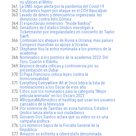
no utilicen el Metro
La OMS sigue alerta por la pandemia del Covid-19
Estudiantes huyen por ataque en el CCH Naucalpan
Lavado de dinero y delincuencia organizada: las
denuncias contra Inés Gómez
El espectáculo inmersivo: “Inside Banksy”
Senadores de Estados Unidos investigan a
Ticketmaster por irregularidades en concierto de Taylor
Swift
Continúan los ataques de Rusia a Ucrania, mas países
Europeos muestran su apoyo a Ucrania
Stephanie Hsu la actriz nominada a los premios de la
academia
Nominados a los premios de la academia 2023: Del
Toro, Cuarón e Iñárritu
Beyonce desata críticas y controversia por su
presentación en Dubai
El Papa Francisco critica leyes contra la
homosexualidad
Everything Everywhere All at Once lidera la lista de
nominaciones a los Oscar de este año
Estos son los nominados para la categoría ”Mejor
película animada” en los Oscars 2023
#BloqueaMultimedios el hashtag que usan los usuarios
cansados de la televisora
Por violencia de Taxistas en zona turística, Estados
Unidos lanza alerta a sus ciudadanos
Giovanni Dos Santos aclara que su video no es una
campaña política
Los números bajos de la Fiscalía General de la
República
Amazon se enfrenta a ciberestafa denominada: