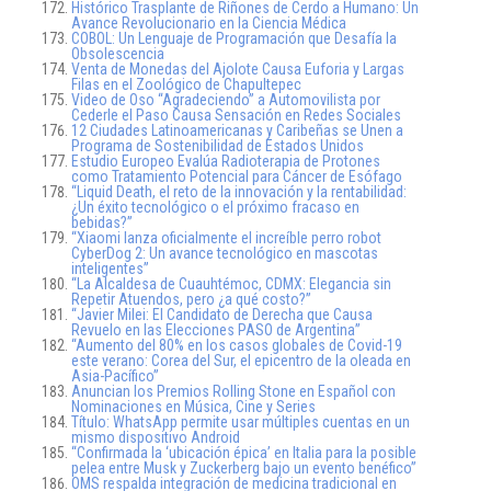
Histórico Trasplante de Riñones de Cerdo a Humano: Un
Avance Revolucionario en la Ciencia Médica
COBOL: Un Lenguaje de Programación que Desafía la
Obsolescencia
Venta de Monedas del Ajolote Causa Euforia y Largas
Filas en el Zoológico de Chapultepec
Video de Oso “Agradeciendo” a Automovilista por
Cederle el Paso Causa Sensación en Redes Sociales
12 Ciudades Latinoamericanas y Caribeñas se Unen a
Programa de Sostenibilidad de Estados Unidos
Estudio Europeo Evalúa Radioterapia de Protones
como Tratamiento Potencial para Cáncer de Esófago
“Liquid Death, el reto de la innovación y la rentabilidad:
¿Un éxito tecnológico o el próximo fracaso en
bebidas?”
“Xiaomi lanza oficialmente el increíble perro robot
CyberDog 2: Un avance tecnológico en mascotas
inteligentes”
“La Alcaldesa de Cuauhtémoc, CDMX: Elegancia sin
Repetir Atuendos, pero ¿a qué costo?”
“Javier Milei: El Candidato de Derecha que Causa
Revuelo en las Elecciones PASO de Argentina”
“Aumento del 80% en los casos globales de Covid-19
este verano: Corea del Sur, el epicentro de la oleada en
Asia-Pacífico”
Anuncian los Premios Rolling Stone en Español con
Nominaciones en Música, Cine y Series
Título: WhatsApp permite usar múltiples cuentas en un
mismo dispositivo Android
“Confirmada la ‘ubicación épica’ en Italia para la posible
pelea entre Musk y Zuckerberg bajo un evento benéfico”
OMS respalda integración de medicina tradicional en