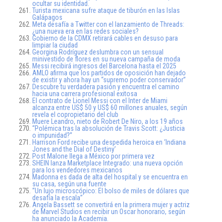
ocultar su identidad.
Turista mexicana sufre ataque de tiburón en las Islas
Galápagos
Meta desafía a Twitter con el lanzamiento de Threads:
¿una nueva era en las redes sociales?
Gobierno de la CDMX retirará cables en desuso para
limpiar la ciudad
Georgina Rodríguez deslumbra con un sensual
minivestido de flores en su nueva campaña de moda
Messi recibirá ingresos del Barcelona hasta el 2025
AMLO afirma que los partidos de oposición han dejado
de existir y ahora hay un “supremo poder conservador”
Descubre tu verdadera pasión y encuentra el camino
hacia una carrera profesional exitosa
El contrato de Lionel Messi con el Inter de Miami
alcanza entre US$ 50 y US$ 60 millones anuales, según
revela el copropietario del club
Muere Leandro, nieto de Robert De Niro, a los 19 años
“Polémica tras la absolución de Travis Scott: ¿Justicia
o impunidad?”
Harrison Ford recibe una despedida heroica en ‘Indiana
Jones and the Dial of Destiny’
Post Malone llega a México por primera vez
SHEIN lanza Marketplace Integrado: una nueva opción
para los vendedores mexicanos
Madonna es dada de alta del hospital y se encuentra en
su casa, según una fuente
“Un lujo microscópico: El bolso de miles de dólares que
desafía la escala”
Angela Bassett se convertirá en la primera mujer y actriz
de Marvel Studios en recibir un Oscar honorario, según
ha anunciado la Academia.