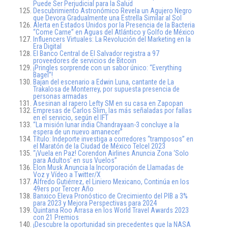
Puede Ser Perjudicial para la Salud
Descubrimiento Astronómico Revela un Agujero Negro
que Devora Gradualmente una Estrella Similar al Sol
Alerta en Estados Unidos por la Presencia de la Bacteria
“Come Carne” en Aguas del Atlántico y Golfo de México
Influencers Virtuales: La Revolución del Marketing en la
Era Digital
El Banco Central de El Salvador registra a 97
proveedores de servicios de Bitcoin
¡Pringles sorprende con un sabor único: “Everything
Bagel”!
Bajan del escenario a Edwin Luna, cantante de La
Trakalosa de Monterrey, por supuesta presencia de
personas armadas
Asesinan al rapero Lefty SM en su casa en Zapopan
Empresas de Carlos Slim, las más señaladas por fallas
en el servicio, según el IFT
“La misión lunar india Chandrayaan-3 concluye a la
espera de un nuevo amanecer”
Título: Indeporte investiga a corredores “tramposos” en
el Maratón de la Ciudad de México Telcel 2023
“¡Vuela en Paz! Corendon Airlines Anuncia Zona ‘Solo
para Adultos’ en sus Vuelos”
Elon Musk Anuncia la Incorporación de Llamadas de
Voz y Vídeo a Twitter/X
Alfredo Gutiérrez, el Liniero Mexicano, Continúa en los
49ers por Tercer Año
Banxico Eleva Pronóstico de Crecimiento del PIB a 3%
para 2023 y Mejora Perspectivas para 2024
Quintana Roo Arrasa en los World Travel Awards 2023
con 21 Premios
¡Descubre la oportunidad sin precedentes que la NASA