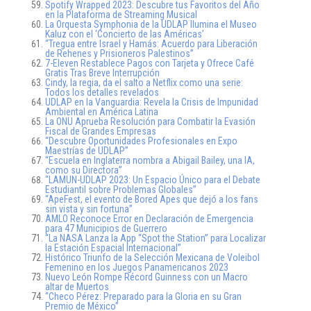
Spotify Wrapped 2023: Descubre tus Favoritos del Año
en la Plataforma de Streaming Musical
La Orquesta Symphonia de la UDLAP Ilumina el Museo
Kaluz con el ‘Concierto de las Américas’
“Tregua entre Israel y Hamás: Acuerdo para Liberación
de Rehenes y Prisioneros Palestinos”
7-Eleven Restablece Pagos con Tarjeta y Ofrece Café
Gratis Tras Breve Interrupción
Cindy, la regia, da el salto a Netflix como una serie:
Todos los detalles revelados
UDLAP en la Vanguardia: Revela la Crisis de Impunidad
Ambiental en América Latina
La ONU Aprueba Resolución para Combatir la Evasión
Fiscal de Grandes Empresas
“Descubre Oportunidades Profesionales en Expo
Maestrías de UDLAP”
“Escuela en Inglaterra nombra a Abigail Bailey, una IA,
como su Directora”
“LAMUN-UDLAP 2023: Un Espacio Único para el Debate
Estudiantil sobre Problemas Globales”
“ApeFest, el evento de Bored Apes que dejó a los fans
sin vista y sin fortuna”
AMLO Reconoce Error en Declaración de Emergencia
para 47 Municipios de Guerrero
“La NASA Lanza la App “Spot the Station” para Localizar
la Estación Espacial Internacional”
Histórico Triunfo de la Selección Mexicana de Voleibol
Femenino en los Juegos Panamericanos 2023
Nuevo León Rompe Récord Guinness con un Macro
altar de Muertos
“Checo Pérez: Preparado para la Gloria en su Gran
Premio de México”