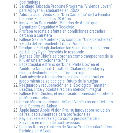
dos mujeres
Santiago Taboada Propone Programa “Vivienda Joven”
para Apoyar a Estudiantes en CDMX
Adiós a Juan Verduzco, “Don Camerino” de La Familia
Peluche: Fallece a los 78 Años
Innovación Sostenible: “Baterías de Agua” que
Garantizan Seguridad y Reciclaje
Profepa rescata elefanta en condiciones precarias
cercana a carretera
Fallece Sasha Montenegro, ícono del “Cine de ficheras”
y viuda del expresidente López Portillo
Deadpool 3: Hugh Jackman lanza un ‘dardo’ al estreno
del tráiler y Ryan Reynolds le responde
¡Kansas City Chiefs se coronan como campeones de la
NFL en una emocionante final!
Espectacular estreno de ‘Dune: Parte Dos’ en el
Auditorio Nacional: Timothée Chalamet, Zendaya y
elenco deslumbran en la alfombra roja.
Audi advierte a trabajadores: estabilidad laboral en
juego mientras se decide el futuro de la huelga
Resguardo y recuperación en el Zoológico Tamatán:
Osezna, lince y ocelote reciben atención integral
Fallece Pilo Chistes, el reconocido comediante norteño
de Montemorelos
Retiro Masivo de Honda: 750 mil Vehículos con Defecto
en el Sensor de Airbag
Apple lanza Apple Vision Pro, su innovadora solución
de realidad aumentada para profesionales
Nayib Bukele es reelegido como presidente de El
Salvador en medio de controversias
Diablos Rojos y Yankees de Nueva York Disputarán Dos
Partidos en México