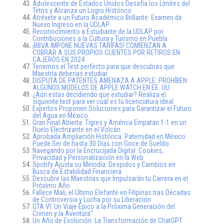
Adolescente de Estados Unidos Desafía los Límites del
Tetris y Alcanza un Logro Histórico
Atrévete a un Futuro Académico Brillante: Examen de
Nuevo Ingreso en la UDLAP
Reconocimiento a Estudiante de la UDLAP por
Contribuciones a la Cultura y Turismo en Puebla
¡BBVA IMPONE NUEVAS TARIFAS! COMIENZAN A
COBRAR A SUS PROPIOS CLIENTES POR RETIROS EN
CAJEROS EN 2024
Tenemos el Test perfecto para que descubras que
Maestría deberías estudiar
DISPUTA DE PATENTES AMENAZA A APPLE: PROHÍBEN
ALGUNOS MODELOS DE APPLE WATCH EN EE. UU.
¿Aún estas decidiendo que estudiar? Realiza el
siguiente test para ver cuál es tu licenciatura ideal
Expertos Proponen Soluciones para Garantizar el Futuro
del Agua en México
Gran Final Abierta: Tigres y América Empatan 1-1 en un
Duelo Electrizante en el Volcán
Aprobada Ampliación Histórica: Paternidad en México
Puede Ser de hasta 30 Días con Goce de Sueldo
Navegando por la Encrucijada Digital: Cookies,
Privacidad y Personalización en la Web
Spotify Ajusta su Melodía: Despidos y Cambios en
Busca de Estabilidad Financiera
Descubre las Maestrías que Impulsarán tu Carrera en el
Próximo Año
Fallece Mali, el Último Elefante en Filipinas tras Décadas
de Controversia y Lucha por su Liberación
GTA VI: Un Viaje Épico a la Próxima Generación del
Crimen y la Aventura”
Un Año de Evolución: La Transformación de ChatGPT