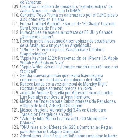
de Veracruz
Científicos califican de fraude los “extraterrestres” de
Jaime Maussan; esto dijo la UNAM
Cantante Peso Pluma es amenazado por el CJNG previo
a su concierto en Tijuana
Emma Coronel Aispuro, Esposa de “El Chapo” Guzmán,
Será Liberada de Prisión
Huracán Lee se acerca al noreste de EE.UU. y Canadá:
¿Qué debes saber?
Fiscalía inicia investigación por golpiza de estudiantes
de la Anáhuac a un joven en Angelópolis
“iPhone 15 Tecnología de Vanguardia y Cambios
Sorprendentes”
“Apple Keynote 2023: Presentación del iPhone 15, Apple
Watch y AirPods en Vivo”
“Apple Watch Series 9: ¡Permite encontrar tu iPhone con
facilidad!”
Sandra Cuevas anuncia que pedirá licencia para
contender por la jefatura de gobierno de CDMX
Rebeca Landa es la voz principal de Monday Night
Football y sigue abriendo brecha en ESPN
Juzgado Admite Querella por Agresión Sexual contra
Luis Rubiales por Beso a Jenni Hermoso
México se Endeuda para Cubrir Intereses de Pensiones
y Obras de la 4T, Advierte Concamin
México Propone Aumento del 3.4% en Gasto para
Transición Energética en 2024
“Valor de Inter Miami Dispara a $1,500 Millones de
Dólares”
“ONU Insta a los Líderes del G20 a Cambiar las Reglas
para Detener el Colapso Climático”
Advertencia: Usar Papel de Baño para Limpiarse la Nariz