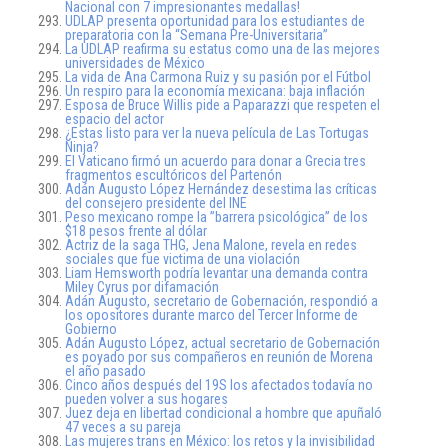
Nacional con 7 impresionantes medallas!
UDLAP presenta oportunidad para los estudiantes de
preparatoria con la “Semana Pre-Universitaria”
La UDLAP reafirma su estatus como una de las mejores
universidades de México
La vida de Ana Carmona Ruiz y su pasión por el Fútbol
Un respiro para la economía mexicana: baja inflación
Esposa de Bruce Willis pide a Paparazzi que respeten el
espacio del actor
¿Estas listo para ver la nueva película de Las Tortugas
Ninja?
El Vaticano firmó un acuerdo para donar a Grecia tres
fragmentos escultóricos del Partenón
Adán Augusto López Hernández desestima las críticas
del consejero presidente del INE
Peso mexicano rompe la ”barrera psicológica” de los
$18 pesos frente al dólar
Actriz de la saga THG, Jena Malone, revela en redes
sociales que fue victima de una violación
Liam Hemsworth podría levantar una demanda contra
Miley Cyrus por difamación
Adán Augusto, secretario de Gobernación, respondió a
los opositores durante marco del Tercer Informe de
Gobierno
Adán Augusto López, actual secretario de Gobernación
es poyado por sus compañeros en reunión de Morena
el año pasado
Cinco años después del 19S los afectados todavía no
pueden volver a sus hogares
Juez deja en libertad condicional a hombre que apuñaló
47 veces a su pareja
Las mujeres trans en México: los retos y la invisibilidad