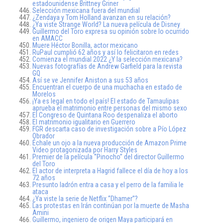
estadounidense Brittney Griner
Selección mexicana fuera del mundial
¿Zendaya y Tom Holland avanzan en su relación?
¿Ya viste Strange World? La nueva película de Disney
Guillermo del Toro expresa su opinión sobre lo ocurrido
en AMACC
Muere Héctor Bonilla, actor mexicano
RuPaul cumplió 62 años y así lo felicitaron en redes
Comienza el mundial 2022 ¿Y la selección mexicana?
Nuevas fotografías de Andrew Garfield para la revista
GQ
Así se ve Jennifer Aniston a sus 53 años
Encuentran el cuerpo de una muchacha en estado de
Morelos
¡Ya es legal en todo el país! El estado de Tamaulipas
aprueba el matrimonio entre personas del mismo sexo
El Congreso de Quintana Roo despenaliza el aborto
El matrimonio igualitario en Guerrero
FGR descarta caso de investigación sobre a Pío López
Obrador
Échale un ojo a la nueva producción de Amazon Prime
Video protagonizada por Harry Styles
Premier de la película ‘’Pinocho’’ del director Guillermo
del Toro
El actor de interpreta a Hagrid fallece el día de hoy a los
72 años
Presunto ladrón entra a casa y el perro de la familia le
ataca
¿Ya viste la serie de Netflix ‘’Dhamer’’?
Las protestas en Irán continúan por la muerte de Masha
Amini
Guillermo, ingeniero de origen Maya participará en