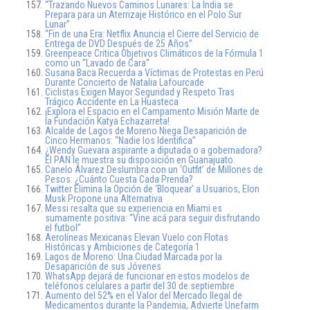
“Trazando Nuevos Caminos Lunares: La India se
Prepara para un Aterrizaje Histórico en el Polo Sur
Lunar”
“Fin de una Era: Netflix Anuncia el Cierre del Servicio de
Entrega de DVD Después de 25 Años”
Greenpeace Critica Objetivos Climáticos de la Fórmula 1
como un “Lavado de Cara”
Susana Baca Recuerda a Víctimas de Protestas en Perú
Durante Concierto de Natalia Lafourcade
Ciclistas Exigen Mayor Seguridad y Respeto Tras
Trágico Accidente en La Huasteca
¡Explora el Espacio en el Campamento Misión Marte de
la Fundación Katya Echazarreta!
Alcalde de Lagos de Moreno Niega Desaparición de
Cinco Hermanos: “Nadie los Identifica”
¿Wendy Guevara aspirante a diputada o a gobernadora?
El PAN le muestra su disposición en Guanajuato.
Canelo Álvarez Deslumbra con un ‘Outfit’ de Millones de
Pesos: ¿Cuánto Cuesta Cada Prenda?
Twitter Elimina la Opción de ‘Bloquear’ a Usuarios, Elon
Musk Propone una Alternativa
Messi resalta que su experiencia en Miami es
sumamente positiva: “Vine acá para seguir disfrutando
el futbol”
Aerolíneas Mexicanas Elevan Vuelo con Flotas
Históricas y Ambiciones de Categoría 1
Lagos de Moreno: Una Ciudad Marcada por la
Desaparición de sus Jóvenes
WhatsApp dejará de funcionar en estos modelos de
teléfonos celulares a partir del 30 de septiembre
Aumento del 52% en el Valor del Mercado Ilegal de
Medicamentos durante la Pandemia, Advierte Unefarm