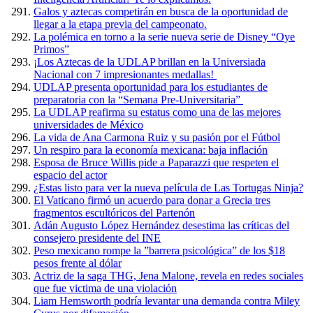
Galos y aztecas competirán en busca de la oportunidad de
llegar a la etapa previa del campeonato.
La polémica en torno a la serie nueva serie de Disney “Oye
Primos”
¡Los Aztecas de la UDLAP brillan en la Universiada
Nacional con 7 impresionantes medallas!
UDLAP presenta oportunidad para los estudiantes de
preparatoria con la “Semana Pre-Universitaria”
La UDLAP reafirma su estatus como una de las mejores
universidades de México
La vida de Ana Carmona Ruiz y su pasión por el Fútbol
Un respiro para la economía mexicana: baja inflación
Esposa de Bruce Willis pide a Paparazzi que respeten el
espacio del actor
¿Estas listo para ver la nueva película de Las Tortugas Ninja?
El Vaticano firmó un acuerdo para donar a Grecia tres
fragmentos escultóricos del Partenón
Adán Augusto López Hernández desestima las críticas del
consejero presidente del INE
Peso mexicano rompe la ”barrera psicológica” de los $18
pesos frente al dólar
Actriz de la saga THG, Jena Malone, revela en redes sociales
que fue victima de una violación
Liam Hemsworth podría levantar una demanda contra Miley