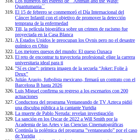
Los números del estreno de ´´Antman and the Wasp:
Quantumania´´
El 15 de febrero se conmemoró el Día Internacional del
Cáncer Infantil con el objetivo de promover la detección
temprana de la enfermedad
Till, la película biográfica sobre un crimen de racismo fue
proyectada en la Casa Blanca
A Estados Unidos le preocupan los Ovnis pero no el desastre
químico en Ohio
Los mejores quesos del mundo: El queso Oaxaca
El reto de encontrar tu trayectoria profesional: elige la carrera
universitaria ideal para ti
”Sí es cine”: primera imagen de la secuela “Joker: Folie à
Deux”
Julián Araujo, futbolista mexicano, firmará un contrato con el
Barcelona B hasta 2026
Luis Miguel confirma su regreso a los escenarios con 200
actuaciones
Conductora del programa Ventaneando de TV Azteca pidió
una disculpa pública a la cantante Yuridia
La muerte de Pablo Neruda: revelan investigación
La sanción en los Oscar de 2022 a Will Smith por la
Academia de las Artes y las Ciencias Cinematográficas
Continúa la polémica del programa ”ventaneando” por el caso
de Yuridia