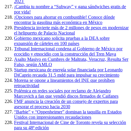
2023
¡Cambia tu nombre a “Subway” y gana sándwiches gratis de
por vida!
¡Opciones para ahorrar en combustible! Conoce dónde
encontrar la gasolina más económica en México
Presidencia invierte más de 2 millones de pesos en modernizar
el helipuerto de Palacio Nacional
Gobierno mexicano solicita pruebas a la DEA sobre
expansión de cárteles en 100 países
Tribunal Internacional condena al Gobierno de México por
ecocidio y etnocidio con la construcción del Tren Maya
Asalto Masivo en Cumbres de Maltrata, Veracruz, Resulta Ser
Falso, según AMLO
Startup mexicana de energía solar financiada por Leonardo
DiCaprio recauda 31.5 mdd para impulsar su crecimiento
Morena se opone a lineamientos del INE que prohíben
retroactividad
Polémica en redes sociales por reclamo de Alejandro
Marcovich a fan que vendió discos firmados de Caifanes
FMF anuncia la creación de un consejo de expertos para
asesorar el proceso hacia 2030
“Barbie” y “Oppenheimer” dominan la taquilla en Estados
Unidos con impresionantes recaudaciones
Festival Internacional de Cine de Toronto revela su selección
para su 48ª edición