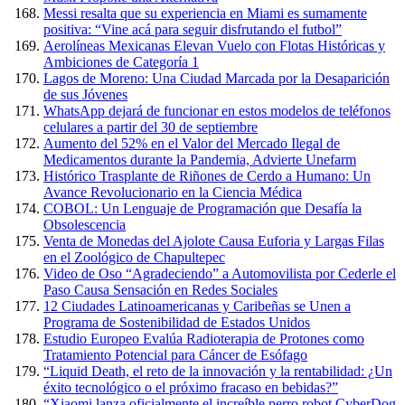
Messi resalta que su experiencia en Miami es sumamente
positiva: “Vine acá para seguir disfrutando el futbol”
Aerolíneas Mexicanas Elevan Vuelo con Flotas Históricas y
Ambiciones de Categoría 1
Lagos de Moreno: Una Ciudad Marcada por la Desaparición
de sus Jóvenes
WhatsApp dejará de funcionar en estos modelos de teléfonos
celulares a partir del 30 de septiembre
Aumento del 52% en el Valor del Mercado Ilegal de
Medicamentos durante la Pandemia, Advierte Unefarm
Histórico Trasplante de Riñones de Cerdo a Humano: Un
Avance Revolucionario en la Ciencia Médica
COBOL: Un Lenguaje de Programación que Desafía la
Obsolescencia
Venta de Monedas del Ajolote Causa Euforia y Largas Filas
en el Zoológico de Chapultepec
Video de Oso “Agradeciendo” a Automovilista por Cederle el
Paso Causa Sensación en Redes Sociales
12 Ciudades Latinoamericanas y Caribeñas se Unen a
Programa de Sostenibilidad de Estados Unidos
Estudio Europeo Evalúa Radioterapia de Protones como
Tratamiento Potencial para Cáncer de Esófago
“Liquid Death, el reto de la innovación y la rentabilidad: ¿Un
éxito tecnológico o el próximo fracaso en bebidas?”
“Xiaomi lanza oficialmente el increíble perro robot CyberDog