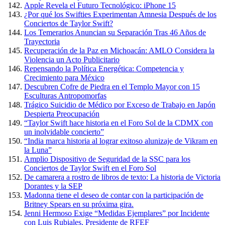
Apple Revela el Futuro Tecnológico: iPhone 15
¿Por qué los Swifties Experimentan Amnesia Después de los
Conciertos de Taylor Swift?
Los Temerarios Anuncian su Separación Tras 46 Años de
Trayectoria
Recuperación de la Paz en Michoacán: AMLO Considera la
Violencia un Acto Publicitario
Repensando la Política Energética: Competencia y
Crecimiento para México
Descubren Cofre de Piedra en el Templo Mayor con 15
Esculturas Antropomorfas
Trágico Suicidio de Médico por Exceso de Trabajo en Japón
Despierta Preocupación
“Taylor Swift hace historia en el Foro Sol de la CDMX con
un inolvidable concierto”
“India marca historia al lograr exitoso alunizaje de Vikram en
la Luna”
Amplio Dispositivo de Seguridad de la SSC para los
Conciertos de Taylor Swift en el Foro Sol
De camarera a rostro de libros de texto: La historia de Victoria
Dorantes y la SEP
Madonna tiene el deseo de contar con la participación de
Britney Spears en su próxima gira.
Jenni Hermoso Exige “Medidas Ejemplares” por Incidente
con Luis Rubiales, Presidente de RFEF