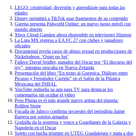
LEGO: creatividad, diversión y aprendizaje para todas las
edades
Disney permitirá a TikTok usar fragmentos de su contenido
Garena presenta Palworld Online: un nuevo juego móvil con
mundo abierto
Xbox Cloud Gaming ahora disponible en televisores Hisense
La Liga MX regresa a EA FC 27 con clubes y jugadores
oficiales
Documental revela casos de abuso sexual en producciones de
Nickelodeon: ‘Quiet on Set’
Fallece David Seidler, ganador del Oscar por “El discurso del
rey”, mientras pescaba en Nueva Zelanda
Presentación del libro “En torno al Guernica. Diálogo entre
Picasso y Fernández Carrión” en el Salón de la Plástica
Mexicana del INBAL
YouTube rediseña su app para TV para destacar los
comentarios sin ocultar el video
Peso Pluma es el más grande nuevo artista del planeta:
Rolling Stone
Fiscalía de Jalisco confirma secuestro del periodista Jaime
Barrera por sujetos armados
Godzilla da la sorpresa y vence a Guardianes de la Galaxia y
Napoleón en el Oscar
Sujeto con hacha irrumpe en UTEG Guadalajara y mata a dos