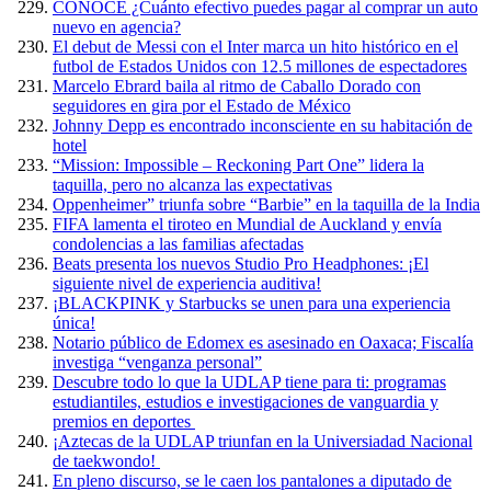
CONOCE ¿Cuánto efectivo puedes pagar al comprar un auto
nuevo en agencia?
El debut de Messi con el Inter marca un hito histórico en el
futbol de Estados Unidos con 12.5 millones de espectadores
Marcelo Ebrard baila al ritmo de Caballo Dorado con
seguidores en gira por el Estado de México
Johnny Depp es encontrado inconsciente en su habitación de
hotel
“Mission: Impossible – Reckoning Part One” lidera la
taquilla, pero no alcanza las expectativas
Oppenheimer” triunfa sobre “Barbie” en la taquilla de la India
FIFA lamenta el tiroteo en Mundial de Auckland y envía
condolencias a las familias afectadas
Beats presenta los nuevos Studio Pro Headphones: ¡El
siguiente nivel de experiencia auditiva!
¡BLACKPINK y Starbucks se unen para una experiencia
única!
Notario público de Edomex es asesinado en Oaxaca; Fiscalía
investiga “venganza personal”
Descubre todo lo que la UDLAP tiene para ti: programas
estudiantiles, estudios e investigaciones de vanguardia y
premios en deportes
¡Aztecas de la UDLAP triunfan en la Universiadad Nacional
de taekwondo!
En pleno discurso, se le caen los pantalones a diputado de