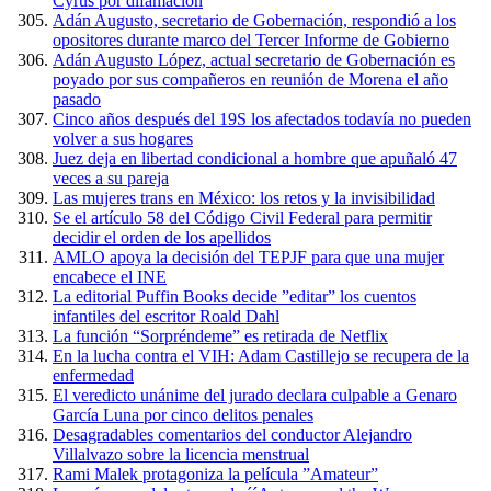
Cyrus por difamación
Adán Augusto, secretario de Gobernación, respondió a los
opositores durante marco del Tercer Informe de Gobierno
Adán Augusto López, actual secretario de Gobernación es
poyado por sus compañeros en reunión de Morena el año
pasado
Cinco años después del 19S los afectados todavía no pueden
volver a sus hogares
Juez deja en libertad condicional a hombre que apuñaló 47
veces a su pareja
Las mujeres trans en México: los retos y la invisibilidad
Se el artículo 58 del Código Civil Federal para permitir
decidir el orden de los apellidos
AMLO apoya la decisión del TEPJF para que una mujer
encabece el INE
La editorial Puffin Books decide ”editar” los cuentos
infantiles del escritor Roald Dahl
La función “Sorpréndeme” es retirada de Netflix
En la lucha contra el VIH: Adam Castillejo se recupera de la
enfermedad
El veredicto unánime del jurado declara culpable a Genaro
García Luna por cinco delitos penales
Desagradables comentarios del conductor Alejandro
Villalvazo sobre la licencia menstrual
Rami Malek protagoniza la película ”Amateur”