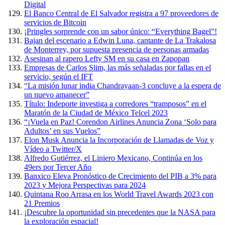
Digital
El Banco Central de El Salvador registra a 97 proveedores de
servicios de Bitcoin
¡Pringles sorprende con un sabor único: “Everything Bagel”!
Bajan del escenario a Edwin Luna, cantante de La Trakalosa
de Monterrey, por supuesta presencia de personas armadas
Asesinan al rapero Lefty SM en su casa en Zapopan
Empresas de Carlos Slim, las más señaladas por fallas en el
servicio, según el IFT
“La misión lunar india Chandrayaan-3 concluye a la espera de
un nuevo amanecer”
Título: Indeporte investiga a corredores “tramposos” en el
Maratón de la Ciudad de México Telcel 2023
“¡Vuela en Paz! Corendon Airlines Anuncia Zona ‘Solo para
Adultos’ en sus Vuelos”
Elon Musk Anuncia la Incorporación de Llamadas de Voz y
Vídeo a Twitter/X
Alfredo Gutiérrez, el Liniero Mexicano, Continúa en los
49ers por Tercer Año
Banxico Eleva Pronóstico de Crecimiento del PIB a 3% para
2023 y Mejora Perspectivas para 2024
Quintana Roo Arrasa en los World Travel Awards 2023 con
21 Premios
¡Descubre la oportunidad sin precedentes que la NASA para
la exploración espacial!