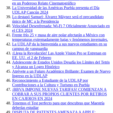
en un Poderoso Relato Cinematográfico
La Universidad de las Américas Puebla presenta el Día
UDLAP Cancún 2024
Lo destapó Samuel: Álvarez Máynez será el precandidato
único de MC a la Presidencia
Velocidad Desenfrenada: Wi-Fi 7 Oficialmente Anunciado en
el CES 2024
Frente frío 25 y masa de aire polar afectarán a México con
temperaturas extremadamente bajas y fenómenos invernales.
La UDLAP da la bienvenida a sus nuevos estudiantes en su
campus de vanguardia
¡Llega la Revolución! Las Apple Vision Pro se Estrenan en
EE. UU. el 2 de Febrero
Adolescente de Estados Unidos Desafía los Límites del Tetris
y Alcanza un Logro Histórico
Atrévete a un Futuro Académico Brillante: Examen de Nuevo
Ingreso en la UDLAP
Reconocimiento a Estudiante de la UDLAP por
Contribuciones a la Cultura y Turismo en Puebla
¡BBVA IMPONE NUEVAS TARIFAS! COMIENZAN A
COBRAR A SUS PROPIOS CLIENTES POR RETIROS
EN CAJEROS EN 2024
Tenemos el Test perfecto para que descubras que Maestría
deberías estudiar
DISPUTA DE PATENTES AMENAZA A APPLE: