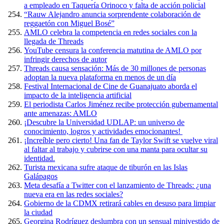
a empleado en Taquería Orinoco y falta de acción policial
“Rauw Alejandro anuncia sorprendente colaboración de
reggaetón con Miguel Bosé”
AMLO celebra la competencia en redes sociales con la
llegada de Threads
YouTube censura la conferencia matutina de AMLO por
infringir derechos de autor
Threads causa sensación: Más de 30 millones de personas
adoptan la nueva plataforma en menos de un día
Festival Internacional de Cine de Guanajuato aborda el
impacto de la inteligencia artificial
El periodista Carlos Jiménez recibe protección gubernamental
ante amenazas: AMLO
¡Descubre la Universidad UDLAP: un universo de
conocimiento, logros y actividades emocionantes!
¡Increíble pero cierto! Una fan de Taylor Swift se vuelve viral
al faltar al trabajo y cubrirse con una manta para ocultar su
identidad.
Turista mexicana sufre ataque de tiburón en las Islas
Galápagos
Meta desafía a Twitter con el lanzamiento de Threads: ¿una
nueva era en las redes sociales?
Gobierno de la CDMX retirará cables en desuso para limpiar
la ciudad
Georgina Rodríguez deslumbra con un sensual minivestido de