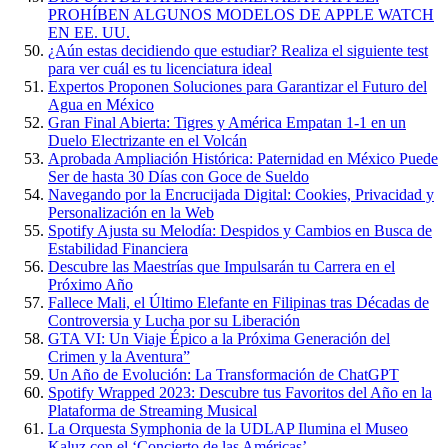
PROHÍBEN ALGUNOS MODELOS DE APPLE WATCH
EN EE. UU.
¿Aún estas decidiendo que estudiar? Realiza el siguiente test
para ver cuál es tu licenciatura ideal
Expertos Proponen Soluciones para Garantizar el Futuro del
Agua en México
Gran Final Abierta: Tigres y América Empatan 1-1 en un
Duelo Electrizante en el Volcán
Aprobada Ampliación Histórica: Paternidad en México Puede
Ser de hasta 30 Días con Goce de Sueldo
Navegando por la Encrucijada Digital: Cookies, Privacidad y
Personalización en la Web
Spotify Ajusta su Melodía: Despidos y Cambios en Busca de
Estabilidad Financiera
Descubre las Maestrías que Impulsarán tu Carrera en el
Próximo Año
Fallece Mali, el Último Elefante en Filipinas tras Décadas de
Controversia y Lucha por su Liberación
GTA VI: Un Viaje Épico a la Próxima Generación del
Crimen y la Aventura”
Un Año de Evolución: La Transformación de ChatGPT
Spotify Wrapped 2023: Descubre tus Favoritos del Año en la
Plataforma de Streaming Musical
La Orquesta Symphonia de la UDLAP Ilumina el Museo
Kaluz con el ‘Concierto de las Américas’