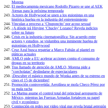
Morena
El mediocampista mexicano Rodolfo Pizarro se une al AEK
Atenas para la próxima temporada
Actores de Hollywood se unen a los guionistas en una
histórica huelga en la industria del entretenimiento
Vinculan a proceso a ‘Chuponcito’ por acoso sexual
¿A dónde irá Hirving ‘Chucky’ Lozano? Revela indicios
sobre su futuro
Crisis en la industria cinematográfica: Sin acuerdo entre
actores y estudios, se vislumbra una inminente huelga de
guionistas en Hollywood
Cruz Azul busca repatriar a Marco Fabián al plantel en
pláticas actuales
AMLO pide a EU acelerar acciones contra el consumo de
drogas en su territorio
Tras llamado de atención de AMLO, Morena pide a
“corcholatas” deslindarse de espectaculares
¡Descubre el mágico mundo de Wonka antes de su estreno en
cines el 15 de diciembre!
Promoción controvertida: Aerolínea se mofa Checo Pérez por
su mala racha
La Marina asume el control total del principal aeropuerto de
México, mientras las Fuerzas Armadas fortalecen su papel
civil y económico
Conmoción en redes por video viral que revela brutal agresión