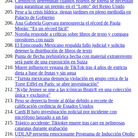
Científicos determinan cuántos boletos de lotería se necesitan
para garantizar un premio en el “Lotto” del Reino Unido
Pese a la crisis hídrica, riegan jardines en pleno mediodía en
Palacio de Gobierno
Ana Gabriela Guevara menosprecia el récord de Paola
Morán: “Es un récord fácil”
Noroña responde a críticas sobre libros de texto y compara
opositores con nazis
El Episcopado Mexicano respalda fallo judicial y solicita
detener la distribución de libros de texto
Punta de flecha prehistórica hecha con material extraterrestre
será parte de una exposición en Suiza
Muere influencer vegana de TikTok tras 4 años de estricta
dieta a base de frutas y sin agua
“Turista mexicana denuncia violación en grupo cerca de la
Torre Eiffel en París: se abre investigación”
“Kylie Jenner se une a las icónicas Bratz® en una colección
única y exclusiva”
Peso se deprecia frente al dólar debido a recorte de
calificación crediticia de Estados Unidos
Cardi B bajo investigación policial por incidente con
micrófono lanzado a un fan
Trágico accidente: Tiktoker muere tras caer en peligrosas
cataratas durante grabación
UDLAP presenta emocionante Programa de Inducción Otoño