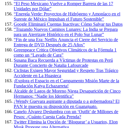
“El Peso Mexicano Vuelve a Romper Barrera de las 17
Unidades por Dólar”
“Energía Verde: Proyectos de Hidrógeno y Amoníaco en el
Sureste de México Impulsan el Futuro Sostenible”
Google Eliminará Cuentas Inactivas: Cómo Salvar tus Datos
“Trazando Nuevos Caminos Lunares: La India se Prepara
para un Aterrizaje Histórico en el Polo Sur Lunar”
“Fin de una Era: Netflix Anuncia el Cierre del Servicio de
Entrega de DVD Después de 25 Años”
Greenpeace Critica Objetivos Climáticos de la Fórmula 1
como un “Lavado de Cara”
Susana Baca Recuerda a Víctimas de Protestas en Perú
Durante Concierto de Natalia Lafourcade
Ciclistas Exigen Mayor Seguridad y Respeto Tras Trágico
Accidente en La Huasteca
¡Explora el Espacio en el Campamento Misión Marte de la
Fundación Katya Echazarreta!
Alcalde de Lagos de Moreno Niega Desaparición de Cinco
Hermanos: “Nadie los Identifica”
¿Wendy Guevara aspirante a diputada o a gobernadora? El
PAN le muestra su disposición en Guanajuato.
Canelo Álvarez Deslumbra con un ‘Outfit’ de Millones de
Pesos: ¿Cuánto Cuesta Cada Prenda?
Twitter Elimina la Opción de ‘Bloquear’ a Usuarios, Elon
Musk Propone una Alternativa