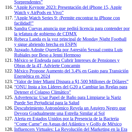
Sorprendentes”
“Apple Keynote 2023: Presentación del iPhone 15, Apple
Watch y AirPods en Vivo”
“Apple Watch Series 9: ¡Permite encontrar tu iPhone con
facilidad!”
Sandra Cuevas anuncia que pedirá licencia para contender por
la jefatura de gobierno de CDMX
Rebeca Landa es la voz principal de Monday Night Football
y sigue abriendo brecha en ESPN
Juzgado Admite Querella por Agresión Sexual contra Luis
Rubiales por Beso a Jenni Hermoso
México se Endeuda para Cubrir Intereses de Pensiones y
Obras de la 4T, Advierte Concamin
México Propone Aumento del 3.4% en Gasto para Transición
Energética en 2024
“Valor de Inter Miami Dispara a $1,500 Millones de Dólares”
“ONU Insta a los Líderes del G20 a Cambiar las Reglas para
Detener el Colapso Climático”
Advertencia: Usar Papel de Baño para Limpiarse la Nariz
Puede Ser Perjudicial para la Salud
Descubrimiento Astronómico Revela un Agujero Negro que
Devora Gradualmente una Estrella Similar al Sol
Alerta en Estados Unidos por la Presencia de la Bacteria
“Come Carne” en Aguas del Atlántico y Golfo de México
Influencers Virtuales: La Revolución del Marketing en la Era