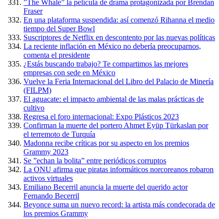
”The Whale” la película de drama protagonizada por Brendan
Fraser
En una plataforma suspendida: así comenzó Rihanna el medio
tiempo del Super Bowl
Suscriptores de Netflix en descontento por las nuevas políticas
La reciente inflación en México no debería preocuparnos,
comenta el presidente
¿Estás buscando trabajo? Te compartimos las mejores
empresas con sede en México
Vuelve la Feria Internacional del Libro del Palacio de Minería
(FILPM)
El aguacate: el impacto ambiental de las malas prácticas de
cultivo
Regresa el foro internacional: Expo Plásticos 2023
Confirman la muerte del portero Ahmet Eyüp Türkaslan por
el terremoto de Turquía
Madonna recibe críticas por su aspecto en los premios
Grammy 2023
Se ”echan la bolita” entre periódicos corruptos
La ONU afirma que piratas informáticos norcoreanos robaron
activos virtuales
Emiliano Becerril anuncia la muerte del querido actor
Fernando Becerril
Beyonce suma un nuevo record: la artista más condecorada de
los premios Grammy