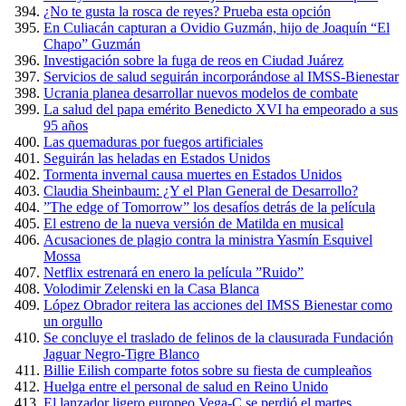
¿No te gusta la rosca de reyes? Prueba esta opción
En Culiacán capturan a Ovidio Guzmán, hijo de Joaquín “El
Chapo” Guzmán
Investigación sobre la fuga de reos en Ciudad Juárez
Servicios de salud seguirán incorporándose al IMSS-Bienestar
Ucrania planea desarrollar nuevos modelos de combate
La salud del papa emérito Benedicto XVI ha empeorado a sus
95 años
Las quemaduras por fuegos artificiales
Seguirán las heladas en Estados Unidos
Tormenta invernal causa muertes en Estados Unidos
Claudia Sheinbaum: ¿Y el Plan General de Desarrollo?
”The edge of Tomorrow” los desafíos detrás de la película
El estreno de la nueva versión de Matilda en musical
Acusaciones de plagio contra la ministra Yasmín Esquivel
Mossa
Netflix estrenará en enero la película ”Ruido”
Volodimir Zelenski en la Casa Blanca
López Obrador reitera las acciones del IMSS Bienestar como
un orgullo
Se concluye el traslado de felinos de la clausurada Fundación
Jaguar Negro-Tigre Blanco
Billie Eilish comparte fotos sobre su fiesta de cumpleaños
Huelga entre el personal de salud en Reino Unido
El lanzador ligero europeo Vega-C se perdió el martes