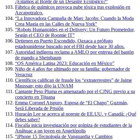
¿Estamos al Borde de un Desastre Ecológico?”
Fábrica de químicos provoca nube tóxica tras explosión en
Azcapotzalco.
“La Innovadora Campaña de Marc Jacobs: Cuando la Moda
Crea Magia en las Calles de Nueva York”
“Robots Humanoides en el Delivery: Un Futuro Prometedor,
Según el CEO de Roomie IT”
Detienen en Puerto Escondido, Oaxaca a prófugo
estadounidense buscado por el FBI desde hace 30 años.
Autoridad indígena reclama a AMLO por entrega del bastón
de mando a Sheinbaum
“QS América Latina 2023: Educación en México”
Niño de 4 años fue ultimado por su familia: gobernador de
Veracruz
Científicos califican de fraude los “extraterrestres” de Jaime
Maussan; esto dijo la UNAM
Cantante Peso Pluma es amenazado por el CJNG previo a su
concierto en Tijuana
Emma Coronel Aispuro, Esposa de “El Chapo” Guzmán,
Será Liberada de Prisión
Huracán Lee se acerca al noreste de EE.UU. y Canadá: ¿Qué
debes saber?
Fiscalía inicia investigación por golpiza de estudiantes de la
Anáhuac a un joven en Angelópolis
“iPhone 15 Tecnología de Vanguardia y Cambios