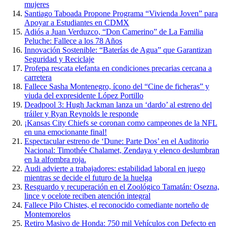
mujeres
Santiago Taboada Propone Programa “Vivienda Joven” para
Apoyar a Estudiantes en CDMX
Adiós a Juan Verduzco, “Don Camerino” de La Familia
Peluche: Fallece a los 78 Años
Innovación Sostenible: “Baterías de Agua” que Garantizan
Seguridad y Reciclaje
Profepa rescata elefanta en condiciones precarias cercana a
carretera
Fallece Sasha Montenegro, ícono del “Cine de ficheras” y
viuda del expresidente López Portillo
Deadpool 3: Hugh Jackman lanza un ‘dardo’ al estreno del
tráiler y Ryan Reynolds le responde
¡Kansas City Chiefs se coronan como campeones de la NFL
en una emocionante final!
Espectacular estreno de ‘Dune: Parte Dos’ en el Auditorio
Nacional: Timothée Chalamet, Zendaya y elenco deslumbran
en la alfombra roja.
Audi advierte a trabajadores: estabilidad laboral en juego
mientras se decide el futuro de la huelga
Resguardo y recuperación en el Zoológico Tamatán: Osezna,
lince y ocelote reciben atención integral
Fallece Pilo Chistes, el reconocido comediante norteño de
Montemorelos
Retiro Masivo de Honda: 750 mil Vehículos con Defecto en