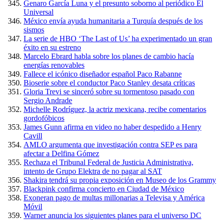
Genaro García Luna y el presunto soborno al periódico El
Universal
México envía ayuda humanitaria a Turquía después de los
sismos
La serie de HBO ‘The Last of Us’ ha experimentado un gran
éxito en su estreno
Marcelo Ebrard habla sobre los planes de cambio hacía
energías renovables
Fallece el icónico diseñador español Paco Rabanne
Bioserie sobre el conductor Paco Stanley desata críticas
Gloria Trevi se sinceró sobre su tormentoso pasado con
Sergio Andrade
Michelle Rodríguez, la actriz mexicana, recibe comentarios
gordofóbicos
James Gunn afirma en video no haber despedido a Henry
Cavill
AMLO argumenta que investigación contra SEP es para
afectar a Delfina Gómez
Rechaza el Tribunal Federal de Justicia Administrativa,
intento de Grupo Elektra de no pagar al SAT
Shakira tendrá su propia exposición en Museo de los Grammy
Blackpink confirma concierto en Ciudad de México
Exoneran pago de multas millonarias a Televisa y América
Móvil
Warner anuncia los siguientes planes para el universo DC