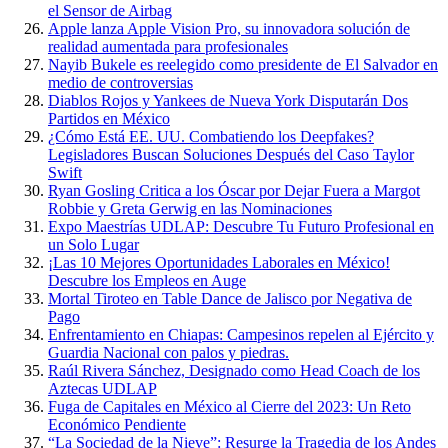
el Sensor de Airbag
Apple lanza Apple Vision Pro, su innovadora solución de
realidad aumentada para profesionales
Nayib Bukele es reelegido como presidente de El Salvador en
medio de controversias
Diablos Rojos y Yankees de Nueva York Disputarán Dos
Partidos en México
¿Cómo Está EE. UU. Combatiendo los Deepfakes?
Legisladores Buscan Soluciones Después del Caso Taylor
Swift
Ryan Gosling Critica a los Óscar por Dejar Fuera a Margot
Robbie y Greta Gerwig en las Nominaciones
Expo Maestrías UDLAP: Descubre Tu Futuro Profesional en
un Solo Lugar
¡Las 10 Mejores Oportunidades Laborales en México!
Descubre los Empleos en Auge
Mortal Tiroteo en Table Dance de Jalisco por Negativa de
Pago
Enfrentamiento en Chiapas: Campesinos repelen al Ejército y
Guardia Nacional con palos y piedras.
Raúl Rivera Sánchez, Designado como Head Coach de los
Aztecas UDLAP
Fuga de Capitales en México al Cierre del 2023: Un Reto
Económico Pendiente
“La Sociedad de la Nieve”: Resurge la Tragedia de los Andes