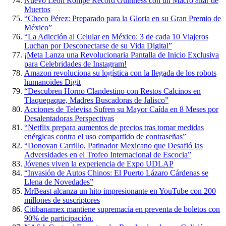
Nuevo León Rompe Récord Guinness con un Macro altar de
Muertos
“Checo Pérez: Preparado para la Gloria en su Gran Premio de
México”
“La Adicción al Celular en México: 3 de cada 10 Viajeros
Luchan por Desconectarse de su Vida Digital”
¡Meta Lanza una Revolucionaria Pantalla de Inicio Exclusiva
para Celebridades de Instagram!
Amazon revoluciona su logística con la llegada de los robots
humanoides Digit
“Descubren Horno Clandestino con Restos Calcinos en
Tlaquepaque, Madres Buscadoras de Jalisco”
Acciones de Televisa Sufren su Mayor Caída en 8 Meses por
Desalentadoras Perspectivas
“Netflix prepara aumentos de precios tras tomar medidas
enérgicas contra el uso compartido de contraseñas”
“Donovan Carrillo, Patinador Mexicano que Desafió las
Adversidades en el Trofeo Internacional de Escocia”
Jóvenes viven la experiencia de Expo UDLAP
“Invasión de Autos Chinos: El Puerto Lázaro Cárdenas se
Llena de Novedades”
MrBeast alcanza un hito impresionante en YouTube con 200
millones de suscriptores
Citibanamex mantiene supremacía en preventa de boletos con
90% de participación.