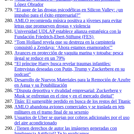
López Obrador
“El auge de las drogas psicodélicas en Silicon Valley: ¿un
impulso para el éxito empresarial?”
AMLO recomienda música positiva a jóvenes para evitar
letras que promueven drogas y violencia
Universidad UDLAP establece alianza estratégica con la
Fundación Friedrich-Ebert-Stiftung (FES)
“Tom Holland revela que su destreza en la carpintería
conquistó a Zendaya: ‘Ahora estamos enamorados'”
Avances en protección de vaquita marina y totoaba: pesca
ilegal se reduce en un 79%
“El príncipe Harry busca revelar traumas infantiles:
Entrevistas deseadas con Putin, Trump y Zuckerberg en su
podcast”
Desarrollo de Nuevos Materiales para la Remoción de Azufre
en Agua y su Potabilización
“Disputa deportiva y rivalidad empresarial: Zuckerberg y
Musk se enfrentan en el ring y en el mercado digital”
Titán: El sumergible perdido en busca de los restos del Titanic
AMLO abandona aviones comerciales y se traslada en jets
militares en el tramo final de su sexenio
Usuarios de Uber se quejan por cobros adicionales por el uso
del aire acondicionado
¿Tienen derechos de autor las imágenes generadas con
Inteligencia Artificial? Te lo explicamos.