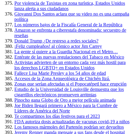
Por violencia de Taxistas en zona turística, Estados Unidos
lanza alerta a sus ciudadanos
Giovanni Dos Santos aclara que su video no es una campaña
política
Los números bajos de la Fiscalía General de la República
Amazon se enfrenta a ciberestafa denominada: secuestro de
reseñas
Donald Trump ¿De regreso a redes sociales?
¡Feliz cumpleaños! al cómico actor Jim Carrey
La gente sí quiere a la Guardia Nacional en el Metro…
Entérate de las nuevas regulaciones del Tabaco en México
Activistas advierten de un entorno cada vez más hostil para
los derechos LGBTQ+ en Estados Unidos
Fallece Lisa Marie Presley a los 54 años de edad
Accesos de la Zona Arqueológica de Chichén Itzá.
Zonas que serían afectadas si el Popocatépetl hace erupción
Estudio de la Universidad de Louisville demuestra que los
cigarrillos electrónicos promueven arritmias
Pinocho gana Globo de Oro a mejor película animada
Joe Biden llegará primero a México para la Cumbre de
Líderes de América del Norte
Te compartimos los días festivos para el 2023
FDA autoriza dosis actualizadas de vacunas covid-19 a niños
Los famosos mármoles del Partenón podrían ser devueltos
Jeremy Renner manda mensaje a sus fans desde el hospital