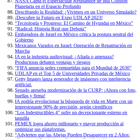
NASA Capta el Espectacular Resplandor de una Colisión
Planetaria en el Espacio Profundo
Descifrando la Realidad: ¿Vivimos en un Universo Simulado?
¡Descubre tu Futuro en Expo UDLAP 2023!
“Tecnología y Progreso: El Camino de Hyundai en México”
“Radical: Historia Real que Debuta”
Embajadora de Israel en México critica la postura neutral del
Gobierno
Mexicanos Varados en Israel: Operación de Repatriación en
Marcha
IA en la industria audiovisual: ¿Aliada o amenaza?
Productoras debaten ventajas y riesgos
“FIFA anuncia sedes compartidas para el Mundial de 2030”
UDLAP en el Top 5 de Universidades Privadas de México
Getty Images lanza generador de imágenes con inteligencia
artificial.
Senado aprueba modernización de la CURP: ¡Ahora con foto,
huellas y firma!
IA podría revolucionar la búsqueda de vida en Marte con un
impresionante 90% de precisión, según científicos
“Los Indestructibles 4” sufre un decepcionante estreno en
taquilla
PEMEX logra ahorro millonario y mayor producción al
optimizar sus plataformas.
“Advierten que las Abejas Pueden Desaparecer en 2 Años: