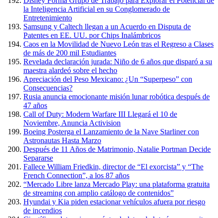
Disney Forma Grupo de Trabajo para Explorar el Potencial de
la Inteligencia Artificial en su Conglomerado de
Entretenimiento
Samsung y Caltech llegan a un Acuerdo en Disputa de
Patentes en EE. UU. por Chips Inalámbricos
Caos en la Movilidad de Nuevo León tras el Regreso a Clases
de más de 200 mil Estudiantes
Revelada declaración jurada: Niño de 6 años que disparó a su
maestra alardeó sobre el hecho
Apreciación del Peso Mexicano: ¿Un “Superpeso” con
Consecuencias?
Rusia anuncia emocionante misión lunar robótica después de
47 años
Call of Duty: Modern Warfare III Llegará el 10 de
Noviembre, Anuncia Activision
Boeing Posterga el Lanzamiento de la Nave Starliner con
Astronautas Hasta Marzo
Después de 11 Años de Matrimonio, Natalie Portman Decide
Separarse
Fallece William Friedkin, director de “El exorcista” y “The
French Connection”, a los 87 años
“Mercado Libre lanza Mercado Play: una plataforma gratuita
de streaming con amplio catálogo de contenidos”
Hyundai y Kia piden estacionar vehículos afuera por riesgo
de incendios