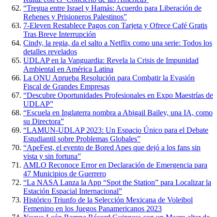
“Tregua entre Israel y Hamás: Acuerdo para Liberación de
Rehenes y Prisioneros Palestinos”
7-Eleven Restablece Pagos con Tarjeta y Ofrece Café Gratis
Tras Breve Interrupción
Cindy, la regia, da el salto a Netflix como una serie: Todos los
detalles revelados
UDLAP en la Vanguardia: Revela la Crisis de Impunidad
Ambiental en América Latina
La ONU Aprueba Resolución para Combatir la Evasión
Fiscal de Grandes Empresas
“Descubre Oportunidades Profesionales en Expo Maestrías de
UDLAP”
“Escuela en Inglaterra nombra a Abigail Bailey, una IA, como
su Directora”
“LAMUN-UDLAP 2023: Un Espacio Único para el Debate
Estudiantil sobre Problemas Globales”
“ApeFest, el evento de Bored Apes que dejó a los fans sin
vista y sin fortuna”
AMLO Reconoce Error en Declaración de Emergencia para
47 Municipios de Guerrero
“La NASA Lanza la App “Spot the Station” para Localizar la
Estación Espacial Internacional”
Histórico Triunfo de la Selección Mexicana de Voleibol
Femenino en los Juegos Panamericanos 2023