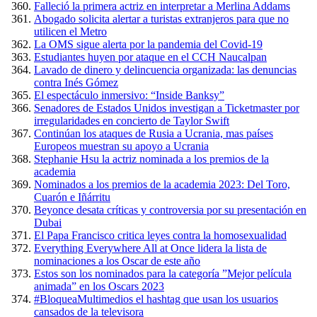
Falleció la primera actriz en interpretar a Merlina Addams
Abogado solicita alertar a turistas extranjeros para que no
utilicen el Metro
La OMS sigue alerta por la pandemia del Covid-19
Estudiantes huyen por ataque en el CCH Naucalpan
Lavado de dinero y delincuencia organizada: las denuncias
contra Inés Gómez
El espectáculo inmersivo: “Inside Banksy”
Senadores de Estados Unidos investigan a Ticketmaster por
irregularidades en concierto de Taylor Swift
Continúan los ataques de Rusia a Ucrania, mas países
Europeos muestran su apoyo a Ucrania
Stephanie Hsu la actriz nominada a los premios de la
academia
Nominados a los premios de la academia 2023: Del Toro,
Cuarón e Iñárritu
Beyonce desata críticas y controversia por su presentación en
Dubai
El Papa Francisco critica leyes contra la homosexualidad
Everything Everywhere All at Once lidera la lista de
nominaciones a los Oscar de este año
Estos son los nominados para la categoría ”Mejor película
animada” en los Oscars 2023
#BloqueaMultimedios el hashtag que usan los usuarios
cansados de la televisora