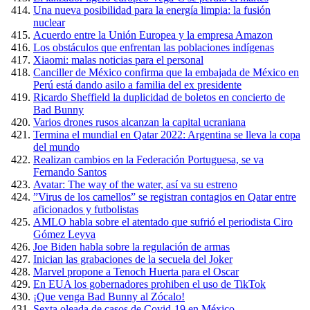
Una nueva posibilidad para la energía limpia: la fusión
nuclear
Acuerdo entre la Unión Europea y la empresa Amazon
Los obstáculos que enfrentan las poblaciones indígenas
Xiaomi: malas noticias para el personal
Canciller de México confirma que la embajada de México en
Perú está dando asilo a familia del ex presidente
Ricardo Sheffield la duplicidad de boletos en concierto de
Bad Bunny
Varios drones rusos alcanzan la capital ucraniana
Termina el mundial en Qatar 2022: Argentina se lleva la copa
del mundo
Realizan cambios en la Federación Portuguesa, se va
Fernando Santos
Avatar: The way of the water, así va su estreno
”Virus de los camellos” se registran contagios en Qatar entre
aficionados y futbolistas
AMLO habla sobre el atentado que sufrió el periodista Ciro
Gómez Leyva
Joe Biden habla sobre la regulación de armas
Inician las grabaciones de la secuela del Joker
Marvel propone a Tenoch Huerta para el Oscar
En EUA los gobernadores prohiben el uso de TikTok
¡Que venga Bad Bunny al Zócalo!
Sexta oleada de casos de Covid-19 en México