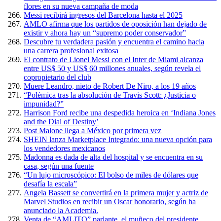
flores en su nueva campaña de moda
Messi recibirá ingresos del Barcelona hasta el 2025
AMLO afirma que los partidos de oposición han dejado de
existir y ahora hay un “supremo poder conservador”
Descubre tu verdadera pasión y encuentra el camino hacia
una carrera profesional exitosa
El contrato de Lionel Messi con el Inter de Miami alcanza
entre US$ 50 y US$ 60 millones anuales, según revela el
copropietario del club
Muere Leandro, nieto de Robert De Niro, a los 19 años
“Polémica tras la absolución de Travis Scott: ¿Justicia o
impunidad?”
Harrison Ford recibe una despedida heroica en ‘Indiana Jones
and the Dial of Destiny’
Post Malone llega a México por primera vez
SHEIN lanza Marketplace Integrado: una nueva opción para
los vendedores mexicanos
Madonna es dada de alta del hospital y se encuentra en su
casa, según una fuente
“Un lujo microscópico: El bolso de miles de dólares que
desafía la escala”
Angela Bassett se convertirá en la primera mujer y actriz de
Marvel Studios en recibir un Oscar honorario, según ha
anunciado la Academia.
Venta de “AMLITO” parlante, el muñeco del presidente