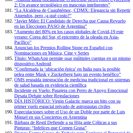
2: Un avance tecnológico en mascotas inteligentes”
“La Alcaldesa de Cuauhtémoc, CDMX: Elegancia sin Repetir
Atuendos, pero ¿a qué costo?”
“Javier Milei: El Candidato de Derecha que Causa Revuelo
en las Elecciones PASO de Argentina”
“Aumento del 80% en los casos globales de Covid-19 este
verano: Corea del Sur, el epicentro de la oleada en Asia-
Pacífico”
Anuncian los Premios Rolling Stone en Español con
Nominaciones en Música, Cine y Series
Título: WhatsApp permite usar múltiples cuentas en un mismo
dispositivo Android
“Confirmada la ‘ubicación épica’ en Italia para la posible
pelea entre Musk y Zuckerberg bajo un evento benéfico”
OMS respalda integración de medicina tradicional en sistemas
de salud basada en evidencia científica
Incidente en Vuelo: Pasajera con Perro de Apoyo Emocional
Desata Debate sobre Regulaciones
DÍA HISTÓRICO: Virgin Galactic marca un hito con su
primer vuelo espacial privado de astronautas civiles
Especulaciones sobre el Uso de un Doble por parte de Luis
Miguel en sus Conciertos en Argentina
Bárbara de Regil Defiende a su Hija ante Críticas a sus
Pinturas: “Infelices que Comen Grasa”