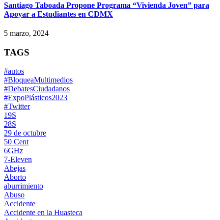
Santiago Taboada Propone Programa “Vivienda Joven” para
Apoyar a Estudiantes en CDMX
5 marzo, 2024
TAGS
#autos
#BloqueaMultimedios
#DebatesCiudadanos
#ExpoPlásticos2023
#Twitter
19S
28S
29 de octubre
50 Cent
6GHz
7-Eleven
Abejas
Aborto
aburrimiento
Abuso
Accidente
Accidente en la Huasteca