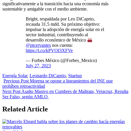
significativamente a la transición hacia una economía más
sustentable y amigable con el medio ambiente.
Bright, respaldada por Leo DiCaprio,
recauda 31.5 mdd. Su próximo objetivo:
impulsar la adopción de energía solar en el
sector industrial, contribuyendo al
desarrollo económico de México
@ptcervantes
nos cuenta:
https://t.co/kPVOI3XFVe
— Forbes México (@Forbes_Mexico)
July 27, 2023
Tags:
Energía Solar
,
Leonardo DiCaprio
,
Staetup
Previous Post
Morena se opone a lineamientos del INE que
prohíben retroactividad
Next Post
Asalto Masivo en Cumbres de Maltrata, Veracruz, Resulta
Ser Falso, según AMLO
Related Article