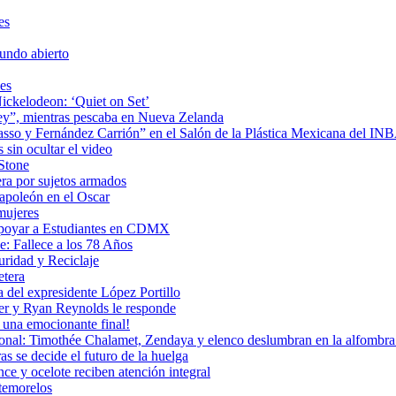
es
undo abierto
es
ickelodeon: ‘Quiet on Set’
 rey”, mientras pescaba en Nueva Zelanda
icasso y Fernández Carrión” en el Salón de la Plástica Mexicana del I
sin ocultar el video
 Stone
era por sujetos armados
Napoleón en el Oscar
mujeres
Apoyar a Estudiantes en CDMX
: Fallece a los 78 Años
uridad y Reciclaje
etera
 del expresidente López Portillo
ler y Ryan Reynolds le responde
una emocionante final!
ional: Timothée Chalamet, Zendaya y elenco deslumbran en la alfombra 
as se decide el futuro de la huelga
e y ocelote reciben atención integral
temorelos