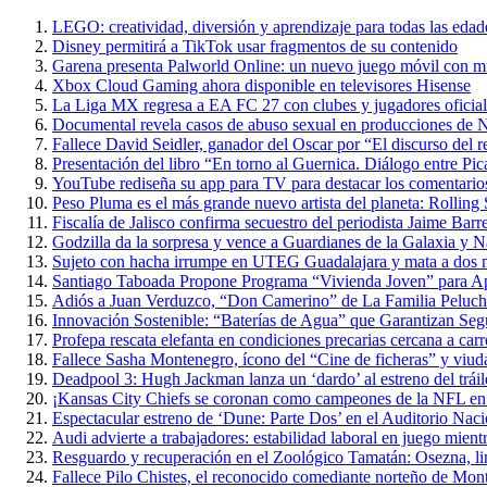
LEGO: creatividad, diversión y aprendizaje para todas las edad
Disney permitirá a TikTok usar fragmentos de su contenido
Garena presenta Palworld Online: un nuevo juego móvil con m
Xbox Cloud Gaming ahora disponible en televisores Hisense
La Liga MX regresa a EA FC 27 con clubes y jugadores oficial
Documental revela casos de abuso sexual en producciones de N
Fallece David Seidler, ganador del Oscar por “El discurso del
Presentación del libro “En torno al Guernica. Diálogo entre P
YouTube rediseña su app para TV para destacar los comentarios 
Peso Pluma es el más grande nuevo artista del planeta: Rolling
Fiscalía de Jalisco confirma secuestro del periodista Jaime Barr
Godzilla da la sorpresa y vence a Guardianes de la Galaxia y 
Sujeto con hacha irrumpe en UTEG Guadalajara y mata a dos 
Santiago Taboada Propone Programa “Vivienda Joven” para 
Adiós a Juan Verduzco, “Don Camerino” de La Familia Peluche
Innovación Sostenible: “Baterías de Agua” que Garantizan Seg
Profepa rescata elefanta en condiciones precarias cercana a carr
Fallece Sasha Montenegro, ícono del “Cine de ficheras” y viuda
Deadpool 3: Hugh Jackman lanza un ‘dardo’ al estreno del trái
¡Kansas City Chiefs se coronan como campeones de la NFL en 
Espectacular estreno de ‘Dune: Parte Dos’ en el Auditorio Nac
Audi advierte a trabajadores: estabilidad laboral en juego mientr
Resguardo y recuperación en el Zoológico Tamatán: Osezna, linc
Fallece Pilo Chistes, el reconocido comediante norteño de Mon