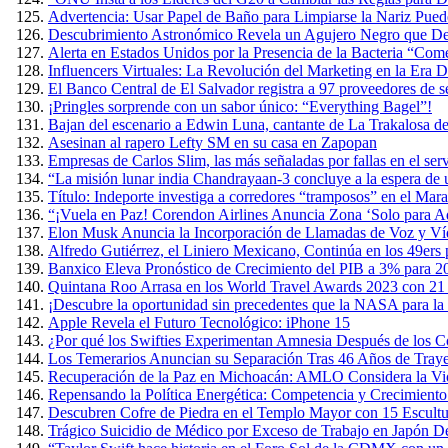
Advertencia: Usar Papel de Baño para Limpiarse la Nariz Puede
Descubrimiento Astronómico Revela un Agujero Negro que Devo
Alerta en Estados Unidos por la Presencia de la Bacteria “Co
Influencers Virtuales: La Revolución del Marketing en la Era Di
El Banco Central de El Salvador registra a 97 proveedores de s
¡Pringles sorprende con un sabor único: “Everything Bagel”!
Bajan del escenario a Edwin Luna, cantante de La Trakalosa de
Asesinan al rapero Lefty SM en su casa en Zapopan
Empresas de Carlos Slim, las más señaladas por fallas en el ser
“La misión lunar india Chandrayaan-3 concluye a la espera de
Título: Indeporte investiga a corredores “tramposos” en el Ma
“¡Vuela en Paz! Corendon Airlines Anuncia Zona ‘Solo para Ad
Elon Musk Anuncia la Incorporación de Llamadas de Voz y Ví
Alfredo Gutiérrez, el Liniero Mexicano, Continúa en los 49ers
Banxico Eleva Pronóstico de Crecimiento del PIB a 3% para 2
Quintana Roo Arrasa en los World Travel Awards 2023 con 21
¡Descubre la oportunidad sin precedentes que la NASA para la 
Apple Revela el Futuro Tecnológico: iPhone 15
¿Por qué los Swifties Experimentan Amnesia Después de los Co
Los Temerarios Anuncian su Separación Tras 46 Años de Traye
Recuperación de la Paz en Michoacán: AMLO Considera la Viol
Repensando la Política Energética: Competencia y Crecimient
Descubren Cofre de Piedra en el Templo Mayor con 15 Escult
Trágico Suicidio de Médico por Exceso de Trabajo en Japón D