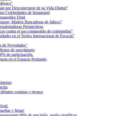
 México”
an por Desconectarse de su Vida Digital”
ara Celebridades de Instagram!
humanoides Digit
paque, Madres Buscadoras de Jalisco”
esalentadoras Perspectivas
cas contra el uso compartido de contraseñas”
dades en el Trofeo Internacional de Escocia”
na de Novedades”
lones de suscriptores
0% de participación.
aria en el Espacio Profundo
Gobierno
archa
 debaten ventajas y riesgos
icial.
uellas y firma!
presionante 90% de precisión, según científicos