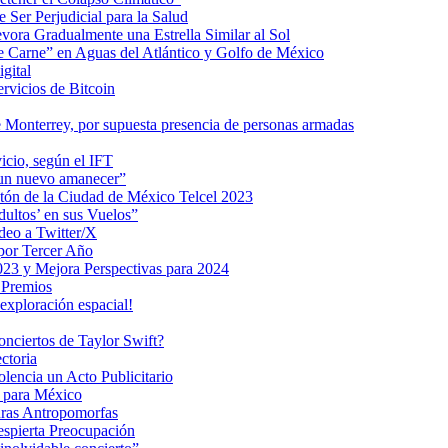
 Ser Perjudicial para la Salud
ra Gradualmente una Estrella Similar al Sol
me Carne” en Aguas del Atlántico y Golfo de México
gital
ervicios de Bitcoin
 Monterrey, por supuesta presencia de personas armadas
vicio, según el IFT
 un nuevo amanecer”
ratón de la Ciudad de México Telcel 2023
ultos’ en sus Vuelos”
deo a Twitter/X
 por Tercer Año
023 y Mejora Perspectivas para 2024
 Premios
exploración espacial!
nciertos de Taylor Swift?
ctoria
encia un Acto Publicitario
o para México
uras Antropomorfas
espierta Preocupación