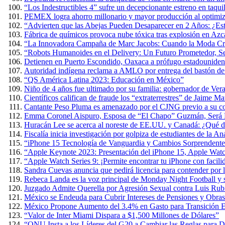
“Los Indestructibles 4” sufre un decepcionante estreno en taquil
PEMEX logra ahorro millonario y mayor producción al optimiza
“Advierten que las Abejas Pueden Desaparecer en 2 Años: ¿Es
Fábrica de químicos provoca nube tóxica tras explosión en Azc
“La Innovadora Campaña de Marc Jacobs: Cuando la Moda Cre
“Robots Humanoides en el Delivery: Un Futuro Prometedor, 
Detienen en Puerto Escondido, Oaxaca a prófugo estadouniden
Autoridad indígena reclama a AMLO por entrega del bastón 
“QS América Latina 2023: Educación en México”
Niño de 4 años fue ultimado por su familia: gobernador de Ver
Científicos califican de fraude los “extraterrestres” de Jaime 
Cantante Peso Pluma es amenazado por el CJNG previo a su co
Emma Coronel Aispuro, Esposa de “El Chapo” Guzmán, Será L
Huracán Lee se acerca al noreste de EE.UU. y Canadá: ¿Qué d
Fiscalía inicia investigación por golpiza de estudiantes de la 
“iPhone 15 Tecnología de Vanguardia y Cambios Sorprendente
“Apple Keynote 2023: Presentación del iPhone 15, Apple Wat
“Apple Watch Series 9: ¡Permite encontrar tu iPhone con facili
Sandra Cuevas anuncia que pedirá licencia para contender por
Rebeca Landa es la voz principal de Monday Night Football y
Juzgado Admite Querella por Agresión Sexual contra Luis Rub
México se Endeuda para Cubrir Intereses de Pensiones y Obras
México Propone Aumento del 3.4% en Gasto para Transición E
“Valor de Inter Miami Dispara a $1,500 Millones de Dólares”
“ONU Insta a los Líderes del G20 a Cambiar las Reglas para D