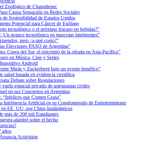
scencia
 el Zoológico de Chapultepec
Paso Causa Sensación en Redes Sociales
 de Sostenibilidad de Estados Unidos
iento Potencial para Cáncer de Esófago
éxito tecnológico o el próximo fracaso en bebidas?”
2: Un avance tecnológico en mascotas inteligentes”
tuendos, pero ¿a qué costo?”
 las Elecciones PASO de Argentina”
: Corea del Sur, el epicentro de la oleada en Asia-Pacífico”
nes en Música, Cine y Series
dispositivo Android
ea entre Musk y Zuckerberg bajo un evento benéfico”
e salud basada en evidencia científica
esata Debate sobre Regulaciones
uelo espacial privado de astronautas civiles
uel en sus Conciertos en Argentina
as: “Infelices que Comen Grasa”
a Inteligencia Artificial en su Conglomerado de Entretenimiento
s en EE. UU. por Chips Inalámbricos
de más de 200 mil Estudiantes
aestra alardeó sobre el hecho
uencias?
7 años
 Anuncia Activision