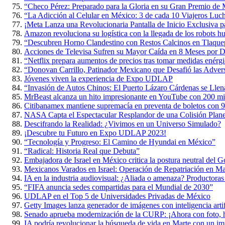
“Checo Pérez: Preparado para la Gloria en su Gran Premio de
“La Adicción al Celular en México: 3 de cada 10 Viajeros Luch
¡Meta Lanza una Revolucionaria Pantalla de Inicio Exclusiva p
Amazon revoluciona su logística con la llegada de los robots 
“Descubren Horno Clandestino con Restos Calcinos en Tlaque
Acciones de Televisa Sufren su Mayor Caída en 8 Meses por D
“Netflix prepara aumentos de precios tras tomar medidas enérgi
“Donovan Carrillo, Patinador Mexicano que Desafió las Adversi
Jóvenes viven la experiencia de Expo UDLAP
“Invasión de Autos Chinos: El Puerto Lázaro Cárdenas se Lle
MrBeast alcanza un hito impresionante en YouTube con 200 mil
Citibanamex mantiene supremacía en preventa de boletos con 9
NASA Capta el Espectacular Resplandor de una Colisión Planet
Descifrando la Realidad: ¿Vivimos en un Universo Simulado?
¡Descubre tu Futuro en Expo UDLAP 2023!
“Tecnología y Progreso: El Camino de Hyundai en México”
“Radical: Historia Real que Debuta”
Embajadora de Israel en México critica la postura neutral del 
Mexicanos Varados en Israel: Operación de Repatriación en M
IA en la industria audiovisual: ¿Aliada o amenaza? Productoras
“FIFA anuncia sedes compartidas para el Mundial de 2030”
UDLAP en el Top 5 de Universidades Privadas de México
Getty Images lanza generador de imágenes con inteligencia artif
Senado aprueba modernización de la CURP: ¡Ahora con foto, h
IA podría revolucionar la búsqueda de vida en Marte con un im