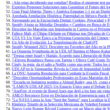
¿Aún estas decidiendo que estudiar? Realiza el siguiente test par
Expertos Proponen Soluciones para Garantizar el Futuro del 
Gran Final Abierta: Tigres y América Empatan 1-1 en un Duelo 
Aprobada Ampliación Histórica: Paternidad en México Puede S
Navegando por la Encrucijada Digital: Cookies, Privacidad y P
Spotify Ajusta su Melodía: Despidos y Cambios en Busca de Es
Descubre las Maestrías que Impulsarán tu Carrera en el Próxi
Fallece Mali, el Último Elefante en Filipinas tras Décadas de 
GTA VI: Un Viaje Épico a la Próxima Generación del Crimen y
Un Año de Evolución: La Transformación de ChatGPT
Spotify Wrapped 2023: Descubre tus Favoritos del Año en la P
La Orquesta Symphonia de la UDLAP Ilumina el Museo Kaluz c
“Tregua entre Israel y Hamás: Acuerdo para Liberación de Rehe
7-Eleven Restablece Pagos con Tarjeta y Ofrece Café Gratis Tr
Cindy, la regia, da el salto a Netflix como una serie: Todos los 
UDLAP en la Vanguardia: Revela la Crisis de Impunidad Ambi
La ONU Aprueba Resolución para Combatir la Evasión Fiscal
“Descubre Oportunidades Profesionales en Expo Maestrías 
“Escuela en Inglaterra nombra a Abigail Bailey, una IA, como 
“LAMUN-UDLAP 2023: Un Espacio Único para el Debate Estud
“ApeFest, el evento de Bored Apes que dejó a los fans sin vista
AMLO Reconoce Error en Declaración de Emergencia para 47
“La NASA Lanza la App “Spot the Station” para Localizar la Es
Histórico Triunfo de la Selección Mexicana de Voleibol Femen
Nuevo León Rompe Récord Guinness con un Macro altar de M