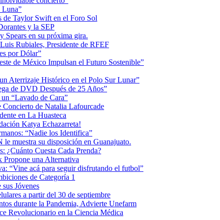
inolvidable concierto”
la Luna”
 de Taylor Swift en el Foro Sol
 Dorantes y la SEP
ey Spears en su próxima gira.
Luis Rubiales, Presidente de RFEF
es por Dólar”
ste de México Impulsan el Futuro Sostenible”
n Aterrizaje Histórico en el Polo Sur Lunar”
ntrega de DVD Después de 25 Años”
o un “Lavado de Cara”
 Concierto de Natalia Lafourcade
idente en La Huasteca
dación Katya Echazarreta!
anos: “Nadie los Identifica”
 le muestra su disposición en Guanajuato.
os: ¿Cuánto Cuesta Cada Prenda?
k Propone una Alternativa
: “Vine acá para seguir disfrutando el futbol”
biciones de Categoría 1
 sus Jóvenes
ulares a partir del 30 de septiembre
ntos durante la Pandemia, Advierte Unefarm
ce Revolucionario en la Ciencia Médica