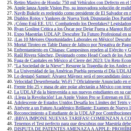
Retiro Masivo de Honda: 750 mil Vehículos con Defecto en el 
Apple lanza Apple Vision Pro, su innovadora solución de reali
Nayib Bukele es reelegido como presidente de El Salvador en 
Diablos Rojos y Yankees de Nueva York Disputarán Dos Parti
¿Cómo Está EE. UU. Combatiendo los Deepfakes? Legisladore
Ryan Gosling Critica a los Óscar por Dejar Fuera a Margot Ro
Expo Maestrías UDLAP: Descubre Tu Futuro Profesional en u
¡Las 10 Mejores Oportunidades Laborales en México! Descubr
Mortal Tiroteo en Table Dance de Jalisco por Negativa de Pago
Enfrentamiento en Chiapas: Campesinos repelen al Ejército y G
Raúl Rivera Sánchez, Designado como Head Coach de los A
Fuga de Capitales en México al Cierre del 2023: Un Reto Eco
“La Sociedad de la Nieve”: Resurge la Tragedia de los Andes 
La Universidad de las Américas Puebla presenta el Día UDL
Lo destapó Samuel: Álvarez Máynez será el precandidato único
Velocidad Desenfrenada: Wi-Fi 7 Oficialmente Anunciado en 
Frente frío 25 y masa de aire polar afectarán a México con te
La UDLAP da la bienvenida a sus nuevos estudiantes en su ca
¡Llega la Revolución! Las Apple Vision Pro se Estrenan en EE
Adolescente de Estados Unidos Desafía los Límites del Tetris 
Atrévete a un Futuro Académico Brillante: Examen de Nuevo
Reconocimiento a Estudiante de la UDLAP por Contribuciones 
¡BBVA IMPONE NUEVAS TARIFAS! COMIENZAN A COB
Tenemos el Test perfecto para que descubras que Maestría deber
DISPUTA DE PATENTES AMENAZA A APPLE: PROHÍB