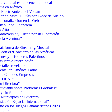
a ver cuál es tu licenciatura ideal
Agua en México
Electrizante en el Volcán
er de hasta 30 Días con Goce de Sueldo
ersonalización en la Web
tabilidad Financiera
mo Año
Controversia y Lucha por su Liberación
 la Aventura”
lataforma de Streaming Musical
on el ‘Concierto de las Américas’
nes y Prisioneros Palestinos”
as Breve Interrupción
detalles revelados
ental en América Latina
 de Grandes Empresas
de UDLAP”
su Directora”
iantil sobre Problemas Globales”
 y sin fortuna”
 Municipios de Guerrero
tación Espacial Internacional”
ino en los Juegos Panamericanos 2023
uertos