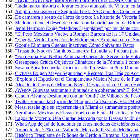
“Taylor Swift hace historia en el Foro Sol de la CDMX con un 
“India marca historia al lograr exitoso alunizaje de Vikram en 
Amplio Dispositivo de Seguridad de la SSC para los Conciertos
De camarera a rostro de libros de texto: La historia de Victoria
Madonna tiene el deseo de contar con la participación de Britn
Jenni Hermoso Exige “Medidas Ejemplares” por Incidente con 
“El Peso Mexicano Vuelve a Romper Barrera de las 17 Unidad
“Energía Verde: Proyectos de Hidrógeno y Amoníaco en el Sure
Google Eliminará Cuentas Inactivas: Cómo Salvar tus Datos
“Trazando Nuevos Caminos Lunares: La India se Prepara para u
“Fin de una Era: Netflix Anuncia el Cierre del Servicio de E
Greenpeace Critica Objetivos Climáticos de la Fórmula 1 com
Susana Baca Recuerda a Víctimas de Protestas en Perú Durante
Ciclistas Exigen Mayor Seguridad y Respeto Tras Trágico Acc
¡Explora el Espacio en el Campamento Misión Marte de la Fun
Alcalde de Lagos de Moreno Niega Desaparición de Cinco Herm
¿Wendy Guevara aspirante a diputada o a gobernadora? El PAN
Canelo Álvarez Deslumbra con un ‘Outfit’ de Millones de Pes
Twitter Elimina la Opción de ‘Bloquear’ a Usuarios, Elon Mus
Messi resalta que su experiencia en Miami es sumamente positiva
Aerolíneas Mexicanas Elevan Vuelo con Flotas Históricas y Am
Lagos de Moreno: Una Ciudad Marcada por la Desaparición de
WhatsApp dejará de funcionar en estos modelos de teléfonos cel
Aumento del 52% en el Valor del Mercado Ilegal de Medicame
Histórico Trasplante de Riñones de Cerdo a Humano: Un Avan