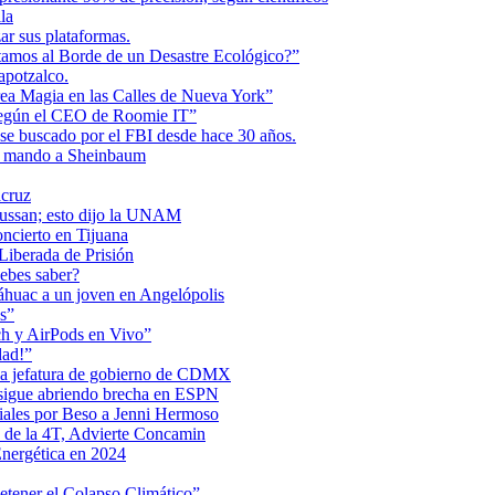
la
r sus plataformas.
tamos al Borde de un Desastre Ecológico?”
apotzalco.
a Magia en las Calles de Nueva York”
Según el CEO de Roomie IT”
se buscado por el FBI desde hace 30 años.
de mando a Sheinbaum
acruz
Maussan; esto dijo la UNAM
ncierto en Tijuana
iberada de Prisión
ebes saber?
Anáhuac a un joven en Angelópolis
s”
ch y AirPods en Vivo”
dad!”
 la jefatura de gobierno de CDMX
 sigue abriendo brecha en ESPN
iales por Beso a Jenni Hermoso
 de la 4T, Advierte Concamin
nergética en 2024
etener el Colapso Climático”