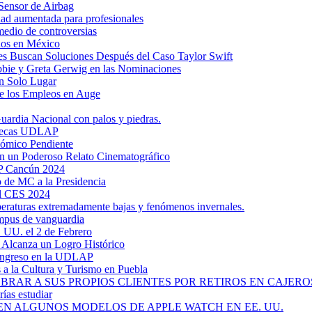
Sensor de Airbag
dad aumentada para profesionales
medio de controversias
dos en México
s Buscan Soluciones Después del Caso Taylor Swift
bbie y Greta Gerwig en las Nominaciones
n Solo Lugar
e los Empleos en Auge
uardia Nacional con palos y piedras.
ztecas UDLAP
nómico Pendiente
en un Poderoso Relato Cinematográfico
AP Cancún 2024
 de MC a la Presidencia
el CES 2024
mperaturas extremadamente bajas y fenómenos invernales.
mpus de vanguardia
. UU. el 2 de Febrero
y Alcanza un Logro Histórico
 Ingreso en la UDLAP
a la Cultura y Turismo en Puebla
RAR A SUS PROPIOS CLIENTES POR RETIROS EN CAJEROS
ías estudiar
EN ALGUNOS MODELOS DE APPLE WATCH EN EE. UU.