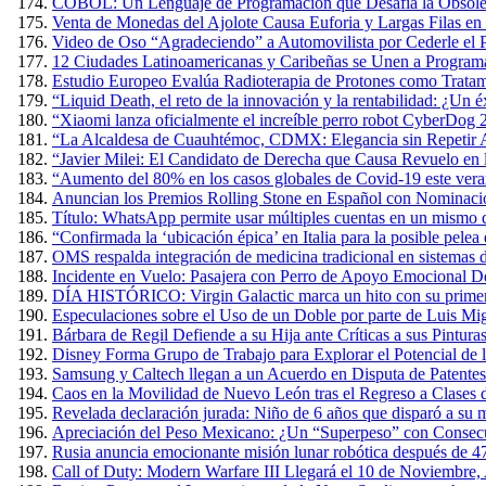
COBOL: Un Lenguaje de Programación que Desafía la Obsole
Venta de Monedas del Ajolote Causa Euforia y Largas Filas en
Video de Oso “Agradeciendo” a Automovilista por Cederle el 
12 Ciudades Latinoamericanas y Caribeñas se Unen a Programa
Estudio Europeo Evalúa Radioterapia de Protones como Tratam
“Liquid Death, el reto de la innovación y la rentabilidad: ¿Un 
“Xiaomi lanza oficialmente el increíble perro robot CyberDog 
“La Alcaldesa de Cuauhtémoc, CDMX: Elegancia sin Repetir A
“Javier Milei: El Candidato de Derecha que Causa Revuelo en
“Aumento del 80% en los casos globales de Covid-19 este verano
Anuncian los Premios Rolling Stone en Español con Nominacio
Título: WhatsApp permite usar múltiples cuentas en un mismo 
“Confirmada la ‘ubicación épica’ en Italia para la posible pel
OMS respalda integración de medicina tradicional en sistemas d
Incidente en Vuelo: Pasajera con Perro de Apoyo Emocional D
DÍA HISTÓRICO: Virgin Galactic marca un hito con su primer v
Especulaciones sobre el Uso de un Doble por parte de Luis Mig
Bárbara de Regil Defiende a su Hija ante Críticas a sus Pintur
Disney Forma Grupo de Trabajo para Explorar el Potencial de l
Samsung y Caltech llegan a un Acuerdo en Disputa de Patente
Caos en la Movilidad de Nuevo León tras el Regreso a Clases 
Revelada declaración jurada: Niño de 6 años que disparó a su m
Apreciación del Peso Mexicano: ¿Un “Superpeso” con Consec
Rusia anuncia emocionante misión lunar robótica después de 4
Call of Duty: Modern Warfare III Llegará el 10 de Noviembre,