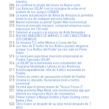
ministro
Se confirma la viruela del mono en Nuevo León
Los Aztecas UDLAP con la consigna de estar en el
pódium de los Juegos CONADE
La nueva actualización de Alexa de Amazon le permitirá
imitar la voz de cualquier persona fallecida
Marvel estrenará su primer Spider-Man homosexual
Femsa al mercado europeo: comprará empresa suiza
Valora por mil 150 mdd
Detienen al suegro y al esposo de Andy Benavides
NUEVAS IMÁGENES DE MARVEL’S LOKI 2 MUESTRAN A
SUS ENEMIGOS
Se renueva TLC entre México y Corea del Sur
Los fans de El Señor de los Anillos pueden alegrarse
porque ‘Los Anillos del Poder’ ya casi sale en Prime
Video
Lo necesario para tener inversión empresarial en
Puebla: Egresado UDLAP
La UDLAP da la bienvenida a los estudiantes del
Programa Identidades Latinas en las Américas
#JusticiaparaBrenda: niña de 4 años asesinada en
Puebla
Tiroteo en centro de vacunación infantil de Puebla
Ucrania es atacado, Rusia lanza misil a centro
comercial
Ya está aquí el primer teaser de “Hocus Pocus 2”
Udlap presenta Map Mask, una revolucionaria app que
detecta los negocios libres de coronavirus
Primer vistazo a Margot Robbie y Ryan Gosling como
Barbie y Ken
Chris Evans se despide de su viejo móvil después de 7
años