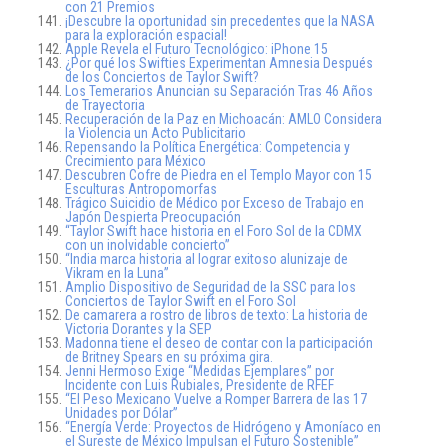
con 21 Premios
¡Descubre la oportunidad sin precedentes que la NASA
para la exploración espacial!
Apple Revela el Futuro Tecnológico: iPhone 15
¿Por qué los Swifties Experimentan Amnesia Después
de los Conciertos de Taylor Swift?
Los Temerarios Anuncian su Separación Tras 46 Años
de Trayectoria
Recuperación de la Paz en Michoacán: AMLO Considera
la Violencia un Acto Publicitario
Repensando la Política Energética: Competencia y
Crecimiento para México
Descubren Cofre de Piedra en el Templo Mayor con 15
Esculturas Antropomorfas
Trágico Suicidio de Médico por Exceso de Trabajo en
Japón Despierta Preocupación
“Taylor Swift hace historia en el Foro Sol de la CDMX
con un inolvidable concierto”
“India marca historia al lograr exitoso alunizaje de
Vikram en la Luna”
Amplio Dispositivo de Seguridad de la SSC para los
Conciertos de Taylor Swift en el Foro Sol
De camarera a rostro de libros de texto: La historia de
Victoria Dorantes y la SEP
Madonna tiene el deseo de contar con la participación
de Britney Spears en su próxima gira.
Jenni Hermoso Exige “Medidas Ejemplares” por
Incidente con Luis Rubiales, Presidente de RFEF
“El Peso Mexicano Vuelve a Romper Barrera de las 17
Unidades por Dólar”
“Energía Verde: Proyectos de Hidrógeno y Amoníaco en
el Sureste de México Impulsan el Futuro Sostenible”