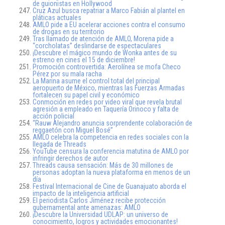
de guionistas en Hollywood
Cruz Azul busca repatriar a Marco Fabián al plantel en
pláticas actuales
AMLO pide a EU acelerar acciones contra el consumo
de drogas en su territorio
Tras llamado de atención de AMLO, Morena pide a
“corcholatas” deslindarse de espectaculares
¡Descubre el mágico mundo de Wonka antes de su
estreno en cines el 15 de diciembre!
Promoción controvertida: Aerolínea se mofa Checo
Pérez por su mala racha
La Marina asume el control total del principal
aeropuerto de México, mientras las Fuerzas Armadas
fortalecen su papel civil y económico
Conmoción en redes por video viral que revela brutal
agresión a empleado en Taquería Orinoco y falta de
acción policial
“Rauw Alejandro anuncia sorprendente colaboración de
reggaetón con Miguel Bosé”
AMLO celebra la competencia en redes sociales con la
llegada de Threads
YouTube censura la conferencia matutina de AMLO por
infringir derechos de autor
Threads causa sensación: Más de 30 millones de
personas adoptan la nueva plataforma en menos de un
día
Festival Internacional de Cine de Guanajuato aborda el
impacto de la inteligencia artificial
El periodista Carlos Jiménez recibe protección
gubernamental ante amenazas: AMLO
¡Descubre la Universidad UDLAP: un universo de
conocimiento, logros y actividades emocionantes!