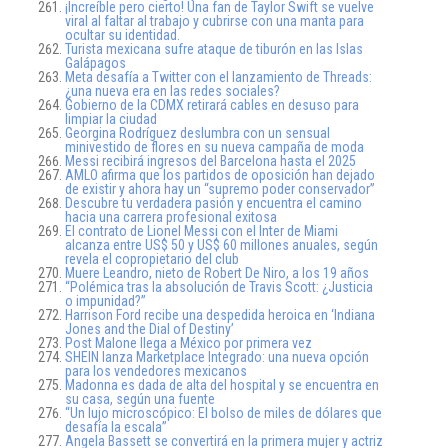
¡Increíble pero cierto! Una fan de Taylor Swift se vuelve
viral al faltar al trabajo y cubrirse con una manta para
ocultar su identidad.
Turista mexicana sufre ataque de tiburón en las Islas
Galápagos
Meta desafía a Twitter con el lanzamiento de Threads:
¿una nueva era en las redes sociales?
Gobierno de la CDMX retirará cables en desuso para
limpiar la ciudad
Georgina Rodríguez deslumbra con un sensual
minivestido de flores en su nueva campaña de moda
Messi recibirá ingresos del Barcelona hasta el 2025
AMLO afirma que los partidos de oposición han dejado
de existir y ahora hay un “supremo poder conservador”
Descubre tu verdadera pasión y encuentra el camino
hacia una carrera profesional exitosa
El contrato de Lionel Messi con el Inter de Miami
alcanza entre US$ 50 y US$ 60 millones anuales, según
revela el copropietario del club
Muere Leandro, nieto de Robert De Niro, a los 19 años
“Polémica tras la absolución de Travis Scott: ¿Justicia
o impunidad?”
Harrison Ford recibe una despedida heroica en ‘Indiana
Jones and the Dial of Destiny’
Post Malone llega a México por primera vez
SHEIN lanza Marketplace Integrado: una nueva opción
para los vendedores mexicanos
Madonna es dada de alta del hospital y se encuentra en
su casa, según una fuente
“Un lujo microscópico: El bolso de miles de dólares que
desafía la escala”
Angela Bassett se convertirá en la primera mujer y actriz