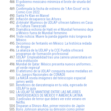
El gobierno mexicano minimiza el brote de viruela del
mono
Confirmada la fecha de estreno de ‘I Am Groot’ en la
Comic-Con 2022
Santa Fe Klan en Marvel
Inflación desaparece las Afores
¡Entérate! Alumnos de UDLAP ofrecen talleres en Casa
de Cultura Tlanezcalli
Dramática victoria de Haití en el Mundial Femenino deja
a México fuera de Mundial femenino
Triste noticia: Muere la panda gigante más longeva de
México
Decomiso de fentanilo en México: La histórica redada
de drogas
La alianza de la UDLAP y la CCE Puebla ofrecerá
programas de formación profesional
UDLAP: Empleabilidad tras una carrera universitaria en
esta institución
Mundial de Qatar: México presenta nuevos uniformes…
¡el verde regresa!
El atletismo de la UDLAP conquista nueve medallas en
los Juegos Nacionales de CONADE
La NASA revela imágenes del telescopio espacial
james webb
Beneficios de danzaterapia en tu vida, egresada de
UDLAP te guía
LA UDLAP SE MANTIENE ENTRE LAS MEJORES
UNIVERSIDADES DE MÉXICO Y AMÉRICA LATINA
3 películas de terror que debes ver este verano en
Netflix.
Disparan a Shinzo Abe, primer ministro de Japón
Boris Johnson anuncia su dimisión como primer