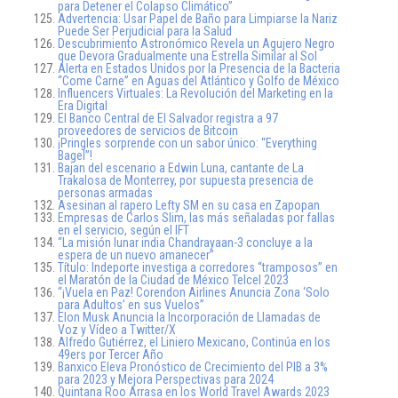
para Detener el Colapso Climático”
Advertencia: Usar Papel de Baño para Limpiarse la Nariz
Puede Ser Perjudicial para la Salud
Descubrimiento Astronómico Revela un Agujero Negro
que Devora Gradualmente una Estrella Similar al Sol
Alerta en Estados Unidos por la Presencia de la Bacteria
“Come Carne” en Aguas del Atlántico y Golfo de México
Influencers Virtuales: La Revolución del Marketing en la
Era Digital
El Banco Central de El Salvador registra a 97
proveedores de servicios de Bitcoin
¡Pringles sorprende con un sabor único: “Everything
Bagel”!
Bajan del escenario a Edwin Luna, cantante de La
Trakalosa de Monterrey, por supuesta presencia de
personas armadas
Asesinan al rapero Lefty SM en su casa en Zapopan
Empresas de Carlos Slim, las más señaladas por fallas
en el servicio, según el IFT
“La misión lunar india Chandrayaan-3 concluye a la
espera de un nuevo amanecer”
Título: Indeporte investiga a corredores “tramposos” en
el Maratón de la Ciudad de México Telcel 2023
“¡Vuela en Paz! Corendon Airlines Anuncia Zona ‘Solo
para Adultos’ en sus Vuelos”
Elon Musk Anuncia la Incorporación de Llamadas de
Voz y Vídeo a Twitter/X
Alfredo Gutiérrez, el Liniero Mexicano, Continúa en los
49ers por Tercer Año
Banxico Eleva Pronóstico de Crecimiento del PIB a 3%
para 2023 y Mejora Perspectivas para 2024
Quintana Roo Arrasa en los World Travel Awards 2023