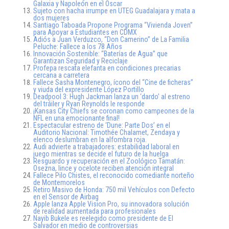
Galaxia y Napoleón en el Oscar
Sujeto con hacha irrumpe en UTEG Guadalajara y mata a
dos mujeres
Santiago Taboada Propone Programa “Vivienda Joven”
para Apoyar a Estudiantes en CDMX
Adiós a Juan Verduzco, “Don Camerino” de La Familia
Peluche: Fallece a los 78 Años
Innovación Sostenible: “Baterías de Agua” que
Garantizan Seguridad y Reciclaje
Profepa rescata elefanta en condiciones precarias
cercana a carretera
Fallece Sasha Montenegro, ícono del “Cine de ficheras”
y viuda del expresidente López Portillo
Deadpool 3: Hugh Jackman lanza un ‘dardo’ al estreno
del tráiler y Ryan Reynolds le responde
¡Kansas City Chiefs se coronan como campeones de la
NFL en una emocionante final!
Espectacular estreno de ‘Dune: Parte Dos’ en el
Auditorio Nacional: Timothée Chalamet, Zendaya y
elenco deslumbran en la alfombra roja.
Audi advierte a trabajadores: estabilidad laboral en
juego mientras se decide el futuro de la huelga
Resguardo y recuperación en el Zoológico Tamatán:
Osezna, lince y ocelote reciben atención integral
Fallece Pilo Chistes, el reconocido comediante norteño
de Montemorelos
Retiro Masivo de Honda: 750 mil Vehículos con Defecto
en el Sensor de Airbag
Apple lanza Apple Vision Pro, su innovadora solución
de realidad aumentada para profesionales
Nayib Bukele es reelegido como presidente de El
Salvador en medio de controversias