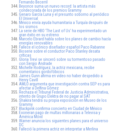
Fernando Becerril
Beyonce suma un nuevo record: la artista más
condecorada de los premios Grammy
Genaro García Luna y el presunto soborno al periódico
El Universal
México envía ayuda humanitaria a Turquía después de
los sismos
La serie de HBO ‘The Last of Us’ ha experimentado un
gran éxito en su estreno
Marcelo Ebrard habla sobre los planes de cambio hacía
energías renovables
Fallece el icónico diseñador español Paco Rabanne
Bioserie sobre el conductor Paco Stanley desata
críticas
Gloria Trevi se sinceró sobre su tormentoso pasado
con Sergio Andrade
Michelle Rodríguez, la actriz mexicana, recibe
comentarios gordofóbicos
James Gunn afirma en video no haber despedido a
Henry Cavill
AMLO argumenta que investigación contra SEP es para
afectar a Delfina Gómez
Rechaza el Tribunal Federal de Justicia Administrativa,
intento de Grupo Elektra de no pagar al SAT
Shakira tendrá su propia exposición en Museo de los
Grammy
Blackpink confirma concierto en Ciudad de México
Exoneran pago de multas millonarias a Televisa y
América Móvil
Warner anuncia los siguientes planes para el universo
DC
Falleció la primera actriz en interpretar a Merlina