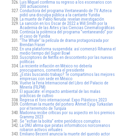
Luis Miguel confirma su regreso a los escenarios con
200 actuaciones
Conductora del programa Ventaneando de TV Azteca
pidió una disculpa pública a la cantante Yuridia
La muerte de Pablo Neruda: revelan investigación
La sanción en los Oscar de 2022 a Will Smith por la
Academia de las Artes y las Ciencias Cinematográficas
Continúa la polémica del programa ”ventaneando” por
el caso de Yuridia
”The Whale” la película de drama protagonizada por
Brendan Fraser
En una plataforma suspendida: así comenzó Rihanna el
medio tiempo del Super Bowl
Suscriptores de Netflix en descontento por las nuevas
políticas
La reciente inflación en México no debería
preocuparnos, comenta el presidente
¿Estás buscando trabajo? Te compartimos las mejores
empresas con sede en México
Vuelve la Feria Internacional del Libro del Palacio de
Minería (FILPM)
El aguacate: el impacto ambiental de las malas
prácticas de cultivo
Regresa el foro internacional: Expo Plásticos 2023
Confirman la muerte del portero Ahmet Eyüp Türkaslan
por el terremoto de Turquía
Madonna recibe críticas por su aspecto en los premios
Grammy 2023
Se ”echan la bolita” entre periódicos corruptos
La ONU afirma que piratas informáticos norcoreanos
robaron activos virtuales
Emiliano Becerril anuncia la muerte del querido actor