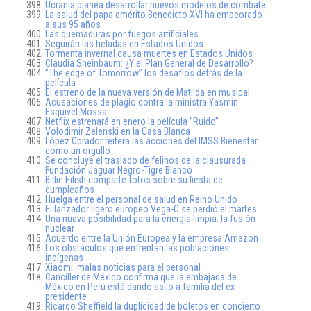
Ucrania planea desarrollar nuevos modelos de combate
La salud del papa emérito Benedicto XVI ha empeorado
a sus 95 años
Las quemaduras por fuegos artificiales
Seguirán las heladas en Estados Unidos
Tormenta invernal causa muertes en Estados Unidos
Claudia Sheinbaum: ¿Y el Plan General de Desarrollo?
”The edge of Tomorrow” los desafíos detrás de la
película
El estreno de la nueva versión de Matilda en musical
Acusaciones de plagio contra la ministra Yasmín
Esquivel Mossa
Netflix estrenará en enero la película ”Ruido”
Volodimir Zelenski en la Casa Blanca
López Obrador reitera las acciones del IMSS Bienestar
como un orgullo
Se concluye el traslado de felinos de la clausurada
Fundación Jaguar Negro-Tigre Blanco
Billie Eilish comparte fotos sobre su fiesta de
cumpleaños
Huelga entre el personal de salud en Reino Unido
El lanzador ligero europeo Vega-C se perdió el martes
Una nueva posibilidad para la energía limpia: la fusión
nuclear
Acuerdo entre la Unión Europea y la empresa Amazon
Los obstáculos que enfrentan las poblaciones
indígenas
Xiaomi: malas noticias para el personal
Canciller de México confirma que la embajada de
México en Perú está dando asilo a familia del ex
presidente
Ricardo Sheffield la duplicidad de boletos en concierto