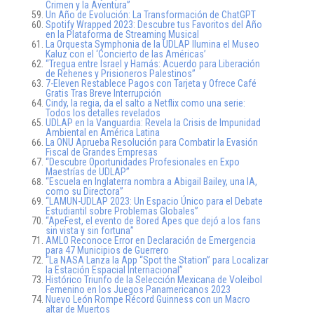
Crimen y la Aventura”
Un Año de Evolución: La Transformación de ChatGPT
Spotify Wrapped 2023: Descubre tus Favoritos del Año
en la Plataforma de Streaming Musical
La Orquesta Symphonia de la UDLAP Ilumina el Museo
Kaluz con el ‘Concierto de las Américas’
“Tregua entre Israel y Hamás: Acuerdo para Liberación
de Rehenes y Prisioneros Palestinos”
7-Eleven Restablece Pagos con Tarjeta y Ofrece Café
Gratis Tras Breve Interrupción
Cindy, la regia, da el salto a Netflix como una serie:
Todos los detalles revelados
UDLAP en la Vanguardia: Revela la Crisis de Impunidad
Ambiental en América Latina
La ONU Aprueba Resolución para Combatir la Evasión
Fiscal de Grandes Empresas
“Descubre Oportunidades Profesionales en Expo
Maestrías de UDLAP”
“Escuela en Inglaterra nombra a Abigail Bailey, una IA,
como su Directora”
“LAMUN-UDLAP 2023: Un Espacio Único para el Debate
Estudiantil sobre Problemas Globales”
“ApeFest, el evento de Bored Apes que dejó a los fans
sin vista y sin fortuna”
AMLO Reconoce Error en Declaración de Emergencia
para 47 Municipios de Guerrero
“La NASA Lanza la App “Spot the Station” para Localizar
la Estación Espacial Internacional”
Histórico Triunfo de la Selección Mexicana de Voleibol
Femenino en los Juegos Panamericanos 2023
Nuevo León Rompe Récord Guinness con un Macro
altar de Muertos