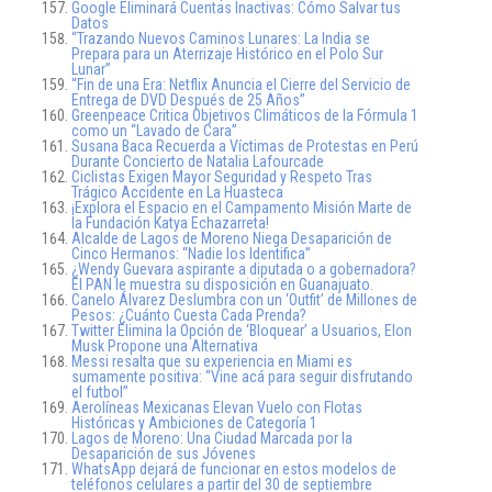
Google Eliminará Cuentas Inactivas: Cómo Salvar tus
Datos
“Trazando Nuevos Caminos Lunares: La India se
Prepara para un Aterrizaje Histórico en el Polo Sur
Lunar”
“Fin de una Era: Netflix Anuncia el Cierre del Servicio de
Entrega de DVD Después de 25 Años”
Greenpeace Critica Objetivos Climáticos de la Fórmula 1
como un “Lavado de Cara”
Susana Baca Recuerda a Víctimas de Protestas en Perú
Durante Concierto de Natalia Lafourcade
Ciclistas Exigen Mayor Seguridad y Respeto Tras
Trágico Accidente en La Huasteca
¡Explora el Espacio en el Campamento Misión Marte de
la Fundación Katya Echazarreta!
Alcalde de Lagos de Moreno Niega Desaparición de
Cinco Hermanos: “Nadie los Identifica”
¿Wendy Guevara aspirante a diputada o a gobernadora?
El PAN le muestra su disposición en Guanajuato.
Canelo Álvarez Deslumbra con un ‘Outfit’ de Millones de
Pesos: ¿Cuánto Cuesta Cada Prenda?
Twitter Elimina la Opción de ‘Bloquear’ a Usuarios, Elon
Musk Propone una Alternativa
Messi resalta que su experiencia en Miami es
sumamente positiva: “Vine acá para seguir disfrutando
el futbol”
Aerolíneas Mexicanas Elevan Vuelo con Flotas
Históricas y Ambiciones de Categoría 1
Lagos de Moreno: Una Ciudad Marcada por la
Desaparición de sus Jóvenes
WhatsApp dejará de funcionar en estos modelos de
teléfonos celulares a partir del 30 de septiembre