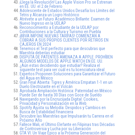
¡Llega la Revolución! Las Apple Vision Pro se Estrenan
en EE. UU. el 2 de Febrero
Adolescente de Estados Unidos Desafía los Límites del
Tetris y Alcanza un Logro Histórico
Atrévete a un Futuro Académico Brillante: Examen de
Nuevo Ingreso en la UDLAP
Reconocimiento a Estudiante de la UDLAP por
Contribuciones a la Cultura y Turismo en Puebla
¡BBVA IMPONE NUEVAS TARIFAS! COMIENZAN A
COBRAR A SUS PROPIOS CLIENTES POR RETIROS EN
CAJEROS EN 2024
Tenemos el Test perfecto para que descubras que
Maestría deberías estudiar
DISPUTA DE PATENTES AMENAZA A APPLE: PROHÍBEN
ALGUNOS MODELOS DE APPLE WATCH EN EE. UU.
¿Aún estas decidiendo que estudiar? Realiza el
siguiente test para ver cuál es tu licenciatura ideal
Expertos Proponen Soluciones para Garantizar el Futuro
del Agua en México
Gran Final Abierta: Tigres y América Empatan 1-1 en un
Duelo Electrizante en el Volcán
Aprobada Ampliación Histórica: Paternidad en México
Puede Ser de hasta 30 Días con Goce de Sueldo
Navegando por la Encrucijada Digital: Cookies,
Privacidad y Personalización en la Web
Spotify Ajusta su Melodía: Despidos y Cambios en
Busca de Estabilidad Financiera
Descubre las Maestrías que Impulsarán tu Carrera en el
Próximo Año
Fallece Mali, el Último Elefante en Filipinas tras Décadas
de Controversia y Lucha por su Liberación
GTA VI: Un Viaje Épico a la Próxima Generación del