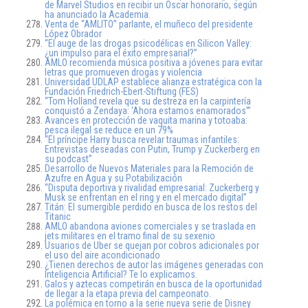
de Marvel Studios en recibir un Oscar honorario, según
ha anunciado la Academia.
Venta de “AMLITO” parlante, el muñeco del presidente
López Obrador
“El auge de las drogas psicodélicas en Silicon Valley:
¿un impulso para el éxito empresarial?”
AMLO recomienda música positiva a jóvenes para evitar
letras que promueven drogas y violencia
Universidad UDLAP establece alianza estratégica con la
Fundación Friedrich-Ebert-Stiftung (FES)
“Tom Holland revela que su destreza en la carpintería
conquistó a Zendaya: ‘Ahora estamos enamorados'”
Avances en protección de vaquita marina y totoaba:
pesca ilegal se reduce en un 79%
“El príncipe Harry busca revelar traumas infantiles:
Entrevistas deseadas con Putin, Trump y Zuckerberg en
su podcast”
Desarrollo de Nuevos Materiales para la Remoción de
Azufre en Agua y su Potabilización
“Disputa deportiva y rivalidad empresarial: Zuckerberg y
Musk se enfrentan en el ring y en el mercado digital”
Titán: El sumergible perdido en busca de los restos del
Titanic
AMLO abandona aviones comerciales y se traslada en
jets militares en el tramo final de su sexenio
Usuarios de Uber se quejan por cobros adicionales por
el uso del aire acondicionado
¿Tienen derechos de autor las imágenes generadas con
Inteligencia Artificial? Te lo explicamos.
Galos y aztecas competirán en busca de la oportunidad
de llegar a la etapa previa del campeonato.
La polémica en torno a la serie nueva serie de Disney