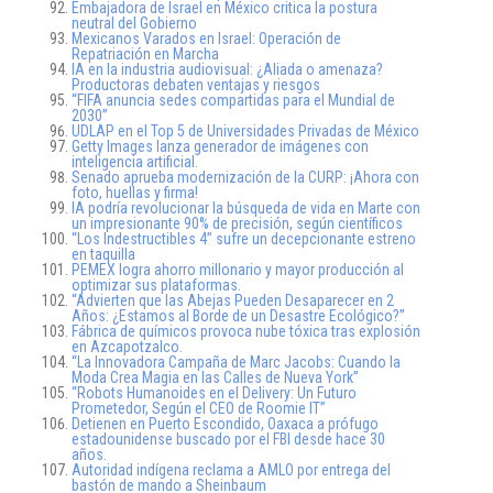
Embajadora de Israel en México critica la postura
neutral del Gobierno
Mexicanos Varados en Israel: Operación de
Repatriación en Marcha
IA en la industria audiovisual: ¿Aliada o amenaza?
Productoras debaten ventajas y riesgos
“FIFA anuncia sedes compartidas para el Mundial de
2030”
UDLAP en el Top 5 de Universidades Privadas de México
Getty Images lanza generador de imágenes con
inteligencia artificial.
Senado aprueba modernización de la CURP: ¡Ahora con
foto, huellas y firma!
IA podría revolucionar la búsqueda de vida en Marte con
un impresionante 90% de precisión, según científicos
“Los Indestructibles 4” sufre un decepcionante estreno
en taquilla
PEMEX logra ahorro millonario y mayor producción al
optimizar sus plataformas.
“Advierten que las Abejas Pueden Desaparecer en 2
Años: ¿Estamos al Borde de un Desastre Ecológico?”
Fábrica de químicos provoca nube tóxica tras explosión
en Azcapotzalco.
“La Innovadora Campaña de Marc Jacobs: Cuando la
Moda Crea Magia en las Calles de Nueva York”
“Robots Humanoides en el Delivery: Un Futuro
Prometedor, Según el CEO de Roomie IT”
Detienen en Puerto Escondido, Oaxaca a prófugo
estadounidense buscado por el FBI desde hace 30
años.
Autoridad indígena reclama a AMLO por entrega del
bastón de mando a Sheinbaum