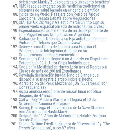
pelea entre Musk y Zuckerberg bajo un evento benéfico”
OMS respalda integración de medicina tradicional en
sistemas de salud basada en evidencia científica
Incidente en Vuelo: Pasajera con Perro de Apoyo
Emocional Desata Debate sobre Regulaciones
DÍA HISTÓRICO: Virgin Galactic marca un hito con su
primer vuelo espacial privado de astronautas civiles
Especulaciones sobre el Uso de un Doble por parte de
Luis Miguel en sus Conciertos en Argentina
Bárbara de Regil Defiende a su Hija ante Críticas a sus
Pinturas: “Infelices que Comen Grasa”
Disney Forma Grupo de Trabajo para Explorar el
Potencial de la Inteligencia Artificial en su
Conglomerado de Entretenimiento
Samsung y Caltech llegan a un Acuerdo en Disputa de
Patentes en EE. UU. por Chips Inalámbricos
Caos en la Movilidad de Nuevo León tras el Regreso a
Clases de más de 200 mil Estudiantes
Revelada declaración jurada: Niño de 6 años que
disparó a su maestra alardeó sobre el hecho
Apreciación del Peso Mexicano: ¿Un “Superpeso” con
Consecuencias?
Rusia anuncia emocionante misión lunar robótica
después de 47 años
Call of Duty: Modern Warfare III Llegará el 10 de
Noviembre, Anuncia Activision
Boeing Posterga el Lanzamiento de la Nave Starliner
con Astronautas Hasta Marzo
Después de 11 Años de Matrimonio, Natalie Portman
Decide Separarse
Fallece William Friedkin, director de “El exorcista” y “The
French Connection”, a los 87 años