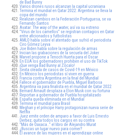
de Bad Bunny
Varios drones rusos alcanzan la capital ucraniana
Termina el mundial en Qatar 2022: Argentina se lleva la
copa del mundo
Realizan cambios en la Federación Portuguesa, se va
Fernando Santos
Avatar: The way of the water, así va su estreno
”Virus de los camellos” se registran contagios en Qatar
entre aficionados y futbolistas
AMLO habla sobre el atentado que sufrió el periodista
Ciro Gómez Leyva
Joe Biden habla sobre la regulación de armas
Inician las grabaciones de la secuela del Joker
Marvel propone a Tenoch Huerta para el Oscar
En EUA los gobernadores prohiben el uso de TikTok
¡Que venga Bad Bunny al Zócalo!
Sexta oleada de casos de Covid-19 en México
En México los periodistas sí viven en guerra
Francia contra Argentina en la final del Mundial
Fallece el gobernador de Puebla, Miguel Barbosa
Argentina va para finalista en el mundial de Qatar 2022
Bernard Arnault desplaza a Elon Musk con su fortuna
Reportan a gobernador de Puebla hospitalizado
España queda eliminada en el Mundial
Termina el mundial para Brasil
Meghan y el príncipe Harry protagonizan nueva serie de
Netflix
Juez emite orden de amparo a favor de Luis Ernesto
Derbez, quita todos los cargos en su contra
”Más de Oaxaca…” el libro de Alejandro Murat
¿Buscas un lugar nuevo para comer?
El avance de las mujeres en el aprendizaje online