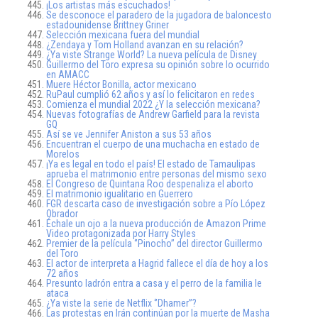
¡Los artistas más escuchados!
Se desconoce el paradero de la jugadora de baloncesto
estadounidense Brittney Griner
Selección mexicana fuera del mundial
¿Zendaya y Tom Holland avanzan en su relación?
¿Ya viste Strange World? La nueva película de Disney
Guillermo del Toro expresa su opinión sobre lo ocurrido
en AMACC
Muere Héctor Bonilla, actor mexicano
RuPaul cumplió 62 años y así lo felicitaron en redes
Comienza el mundial 2022 ¿Y la selección mexicana?
Nuevas fotografías de Andrew Garfield para la revista
GQ
Así se ve Jennifer Aniston a sus 53 años
Encuentran el cuerpo de una muchacha en estado de
Morelos
¡Ya es legal en todo el país! El estado de Tamaulipas
aprueba el matrimonio entre personas del mismo sexo
El Congreso de Quintana Roo despenaliza el aborto
El matrimonio igualitario en Guerrero
FGR descarta caso de investigación sobre a Pío López
Obrador
Échale un ojo a la nueva producción de Amazon Prime
Video protagonizada por Harry Styles
Premier de la película ‘’Pinocho’’ del director Guillermo
del Toro
El actor de interpreta a Hagrid fallece el día de hoy a los
72 años
Presunto ladrón entra a casa y el perro de la familia le
ataca
¿Ya viste la serie de Netflix ‘’Dhamer’’?
Las protestas en Irán continúan por la muerte de Masha