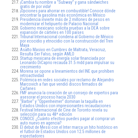
¡Cambia tu nombre a “Subway” y gana sándwiches
gratis de por vida!
¡Opciones para ahorrar en combustible! Conoce dónde
encontrar la gasolina más económica en México
Presidencia invierte más de 2 millones de pesos en
modernizar el helipuerto de Palacio Nacional
Gobierno mexicano solicita pruebas a la DEA sobre
expansión de cárteles en 100 países
Tribunal Internacional condena al Gobierno de México
por ecocidio y etnocidio con la construcción del Tren
Maya
Asalto Masivo en Cumbres de Maltrata, Veracruz,
Resulta Ser Falso, según AMLO
Startup mexicana de energía solar financiada por
Leonardo DiCaprio recauda 31.5 mdd para impulsar su
crecimiento
Morena se opone a lineamientos del INE que prohíben
retroactividad
Polémica en redes sociales por reclamo de Alejandro
Marcovich a fan que vendió discos firmados de
Caifanes
FMF anuncia la creación de un consejo de expertos para
asesorar el proceso hacia 2030
“Barbie” y “Oppenheimer” dominan la taquilla en
Estados Unidos con impresionantes recaudaciones
Festival Internacional de Cine de Toronto revela su
selección para su 48ª edición
CONOCE ¿Cuánto efectivo puedes pagar al comprar un
auto nuevo en agencia?
El debut de Messi con el Inter marca un hito histórico en
el futbol de Estados Unidos con 12.5 millones de
espectadores