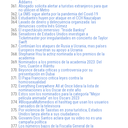
Addams
Abogado solicita alertar a turistas extranjeros para que
no utilicen el Metro
La OMS sigue alerta por la pandemia del Covid-19
Estudiantes huyen por ataque en el CCH Naucalpan
Lavado de dinero y delincuencia organizada: las
denuncias contra Inés Gómez
El espectáculo inmersivo: “Inside Banksy”
Senadores de Estados Unidos investigan a
Ticketmaster por irregularidades en concierto de Taylor
Swift
Continúan los ataques de Rusia a Ucrania, mas países
Europeos muestran su apoyo a Ucrania
Stephanie Hsu la actriz nominada a los premios de la
academia
Nominados a los premios de la academia 2023: Del
Toro, Cuarón e Iñárritu
Beyonce desata críticas y controversia por su
presentación en Dubai
El Papa Francisco critica leyes contra la
homosexualidad
Everything Everywhere All at Once lidera la lista de
nominaciones a los Oscar de este año
Estos son los nominados para la categoría ”Mejor
película animada” en los Oscars 2023
#BloqueaMultimedios el hashtag que usan los usuarios
cansados de la televisora
Por violencia de Taxistas en zona turística, Estados
Unidos lanza alerta a sus ciudadanos
Giovanni Dos Santos aclara que su video no es una
campaña política
Los números bajos de la Fiscalía General de la