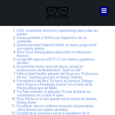
LEGO: creatividad, diversión y aprendizaje para todas las
edades
Disney permitirá a TikTok usar fragmentos de su
contenido
Garena presenta Palworld Online: un nuevo juego móvil
con mundo abierto
Xbox Cloud Gaming ahora disponible en televisores
Hisense
La Liga MX regresa a EA FC 27 con clubes y jugadores
oficiales
Documental revela casos de abuso sexual en
producciones de Nickelodeon: ‘Quiet on Set’
Fallece David Seidler, ganador del Oscar por “El discurso
del rey”, mientras pescaba en Nueva Zelanda
Presentación del libro “En torno al Guernica. Diálogo
entre Picasso y Fernández Carrión” en el Salón de la
Plástica Mexicana del INBAL
YouTube rediseña su app para TV para destacar los
comentarios sin ocultar el video
Peso Pluma es el más grande nuevo artista del planeta:
Rolling Stone
Fiscalía de Jalisco confirma secuestro del periodista
Jaime Barrera por sujetos armados
Godzilla da la sorpresa y vence a Guardianes de la