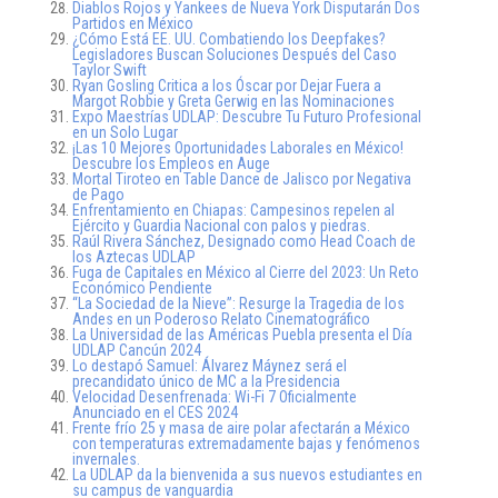
Diablos Rojos y Yankees de Nueva York Disputarán Dos
Partidos en México
¿Cómo Está EE. UU. Combatiendo los Deepfakes?
Legisladores Buscan Soluciones Después del Caso
Taylor Swift
Ryan Gosling Critica a los Óscar por Dejar Fuera a
Margot Robbie y Greta Gerwig en las Nominaciones
Expo Maestrías UDLAP: Descubre Tu Futuro Profesional
en un Solo Lugar
¡Las 10 Mejores Oportunidades Laborales en México!
Descubre los Empleos en Auge
Mortal Tiroteo en Table Dance de Jalisco por Negativa
de Pago
Enfrentamiento en Chiapas: Campesinos repelen al
Ejército y Guardia Nacional con palos y piedras.
Raúl Rivera Sánchez, Designado como Head Coach de
los Aztecas UDLAP
Fuga de Capitales en México al Cierre del 2023: Un Reto
Económico Pendiente
“La Sociedad de la Nieve”: Resurge la Tragedia de los
Andes en un Poderoso Relato Cinematográfico
La Universidad de las Américas Puebla presenta el Día
UDLAP Cancún 2024
Lo destapó Samuel: Álvarez Máynez será el
precandidato único de MC a la Presidencia
Velocidad Desenfrenada: Wi-Fi 7 Oficialmente
Anunciado en el CES 2024
Frente frío 25 y masa de aire polar afectarán a México
con temperaturas extremadamente bajas y fenómenos
invernales.
La UDLAP da la bienvenida a sus nuevos estudiantes en
su campus de vanguardia