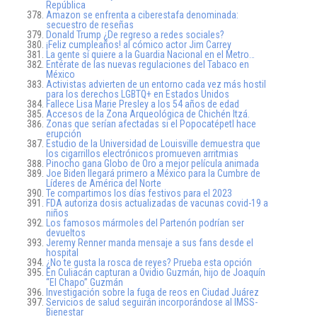
República
Amazon se enfrenta a ciberestafa denominada:
secuestro de reseñas
Donald Trump ¿De regreso a redes sociales?
¡Feliz cumpleaños! al cómico actor Jim Carrey
La gente sí quiere a la Guardia Nacional en el Metro…
Entérate de las nuevas regulaciones del Tabaco en
México
Activistas advierten de un entorno cada vez más hostil
para los derechos LGBTQ+ en Estados Unidos
Fallece Lisa Marie Presley a los 54 años de edad
Accesos de la Zona Arqueológica de Chichén Itzá.
Zonas que serían afectadas si el Popocatépetl hace
erupción
Estudio de la Universidad de Louisville demuestra que
los cigarrillos electrónicos promueven arritmias
Pinocho gana Globo de Oro a mejor película animada
Joe Biden llegará primero a México para la Cumbre de
Líderes de América del Norte
Te compartimos los días festivos para el 2023
FDA autoriza dosis actualizadas de vacunas covid-19 a
niños
Los famosos mármoles del Partenón podrían ser
devueltos
Jeremy Renner manda mensaje a sus fans desde el
hospital
¿No te gusta la rosca de reyes? Prueba esta opción
En Culiacán capturan a Ovidio Guzmán, hijo de Joaquín
“El Chapo” Guzmán
Investigación sobre la fuga de reos en Ciudad Juárez
Servicios de salud seguirán incorporándose al IMSS-
Bienestar