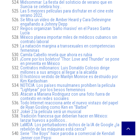
Midsommar: La fiesta del solsticio de verano que en
Suecia se celebra hoy…
Las 5 mejores películas para disfrutar en el cine este
verano 2022.
Se filtra un vídeo de Amber Heard y Cara Delevingne
engañando a Johnny Depp
Regios organizan ‘baño masivo’ en el Paseo Santa
Lucía
México planea importar miles de médicos cubanos sin
contrato laboral
La natación margina a transexuales en competencias
femeninas
Camila Cabello revela que ahora es rubia
¡Corre por los boletos! ‘Thor: Love and Thunder’ se pone
en preventa en México
Contratos millonarios: Luis Donaldo Colosio dirige
millones a sus amigos al llegar a la alcaldía
El histórico vestido de Marilyn Monroe es destruido por
Kim Kardashian
NOTICIA: Los países musulmanes prohíben la película
“Lightyear” por los besos femeninos
Atacan a Mariana Rodriguez con una foto fuera de
contexto en redes sociales
Todo Internet reacciona ante el nuevo vistazo del papel
de Ryan Gosling como Ken en “Barbie”
Joker 2:la película será un musical
Tradición francesa que deberían hacer en México:
lanzar huevos a políticos…
LaMDA: Los perturbadores dichos de la IA de Google ¿la
rebelión de las máquinas está cerca?
Serie “The Boys” hace parodia a comercial de Kendall
Jenner con Pepsi