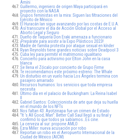
Amini
Guillermo, ingeniero de origen Maya participará en
proyecto con la NASA
Grupos feministas en la mira: Siguen las filtraciones del
Ejército de México
El Huracán Ian sigue avanzando por las costas de E.U.A.
Así transcurre el día de Acción Global por el Acceso al
Aborto Legal y Seguro
Dueño de Taquería Don Eraki amenaza a funcionario
¡Prepárate para asistir a la Expo Plásticos 2023!
Madre de familia protesta por ataque sexual en kínder
Ryan Reynolds tiene grandes noticias sobre Deadpool 3
Cuba ley para permitir el matrimonio igualitario
Concierto para activismo por Elton John en la casa
blanca
Se llena el Zócalo por concierto de Grupo Firme
Te recomendamos este próximo estreno: The Whale
Un disturbio en un vuelo hacia Los Ángeles termina con
pasajero amarrado
Recursos humanos: los servicios que toda empresa
necesita
Último día en el palacio de Buckingham: La Reina Isabel
II
Gabriel Santos: Coleccionista de arte que deja su huella
en el mundo de los NFTs
Nos faltan 43: Ayotzinapa fue un crimen de Estado
‘’It ‘s All Good, Man’’: Better Call Saul llegó a su final y
confirmó lo que todos ya sabíamos…Es cine.
La cerveza al sur: propone AMLO
Ezra Miller: nueva acusación por robo
Reportan un robo en el Aeropuerto Internacional de la
Ciudad de México (AICM)