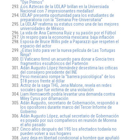
“Oye Primos”
¡Los Aztecas de la UDLAP brillan en la Universiada
Nacional con 7 impresionantes medallas!
UDLAP presenta oportunidad para los estudiantes de
preparatoria con la “Semana Pre-Universitaria”
La UDLAP reafirma su estatus como una de las mejores
universidades de México
La vida de Ana Carmona Ruiz y su pasión por el Fútbol
Un respiro para la economía mexicana: baja inflación
Esposa de Bruce Willis pide a Paparazzi que respeten el
espacio del actor
¿Estas listo para ver la nueva película de Las Tortugas
Ninja?
El Vaticano firmó un acuerdo para donar a Grecia tres
fragmentos escultóricos del Partenón
Adán Augusto López Hernández desestima las críticas
del consejero presidente del INE
Peso mexicano rompe la ”barrera psicológica” de los
$18 pesos frente al dólar
Actriz de la saga THG, Jena Malone, revela en redes
sociales que fue victima de una violación
Liam Hemsworth podría levantar una demanda contra
Miley Cyrus por difamación
Adán Augusto, secretario de Gobernación, respondió a
los opositores durante marco del Tercer Informe de
Gobierno
Adán Augusto López, actual secretario de Gobernación
es poyado por sus compañeros en reunión de Morena
el año pasado
Cinco años después del 19S los afectados todavía no
pueden volver a sus hogares
Juez deja en libertad condicional a hombre que apuñaló