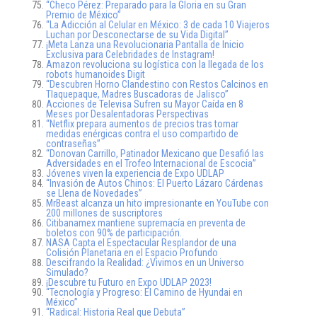
“Checo Pérez: Preparado para la Gloria en su Gran
Premio de México”
“La Adicción al Celular en México: 3 de cada 10 Viajeros
Luchan por Desconectarse de su Vida Digital”
¡Meta Lanza una Revolucionaria Pantalla de Inicio
Exclusiva para Celebridades de Instagram!
Amazon revoluciona su logística con la llegada de los
robots humanoides Digit
“Descubren Horno Clandestino con Restos Calcinos en
Tlaquepaque, Madres Buscadoras de Jalisco”
Acciones de Televisa Sufren su Mayor Caída en 8
Meses por Desalentadoras Perspectivas
“Netflix prepara aumentos de precios tras tomar
medidas enérgicas contra el uso compartido de
contraseñas”
“Donovan Carrillo, Patinador Mexicano que Desafió las
Adversidades en el Trofeo Internacional de Escocia”
Jóvenes viven la experiencia de Expo UDLAP
“Invasión de Autos Chinos: El Puerto Lázaro Cárdenas
se Llena de Novedades”
MrBeast alcanza un hito impresionante en YouTube con
200 millones de suscriptores
Citibanamex mantiene supremacía en preventa de
boletos con 90% de participación.
NASA Capta el Espectacular Resplandor de una
Colisión Planetaria en el Espacio Profundo
Descifrando la Realidad: ¿Vivimos en un Universo
Simulado?
¡Descubre tu Futuro en Expo UDLAP 2023!
“Tecnología y Progreso: El Camino de Hyundai en
México”
“Radical: Historia Real que Debuta”