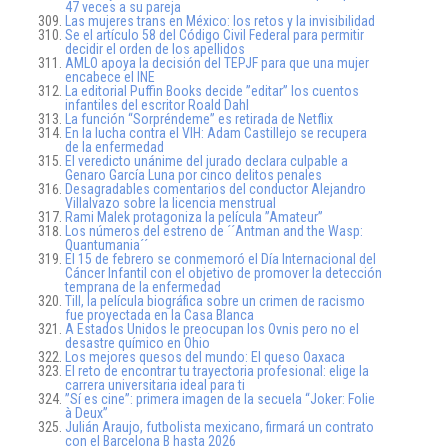
47 veces a su pareja
Las mujeres trans en México: los retos y la invisibilidad
Se el artículo 58 del Código Civil Federal para permitir
decidir el orden de los apellidos
AMLO apoya la decisión del TEPJF para que una mujer
encabece el INE
La editorial Puffin Books decide ”editar” los cuentos
infantiles del escritor Roald Dahl
La función “Sorpréndeme” es retirada de Netflix
En la lucha contra el VIH: Adam Castillejo se recupera
de la enfermedad
El veredicto unánime del jurado declara culpable a
Genaro García Luna por cinco delitos penales
Desagradables comentarios del conductor Alejandro
Villalvazo sobre la licencia menstrual
Rami Malek protagoniza la película ”Amateur”
Los números del estreno de ´´Antman and the Wasp:
Quantumania´´
El 15 de febrero se conmemoró el Día Internacional del
Cáncer Infantil con el objetivo de promover la detección
temprana de la enfermedad
Till, la película biográfica sobre un crimen de racismo
fue proyectada en la Casa Blanca
A Estados Unidos le preocupan los Ovnis pero no el
desastre químico en Ohio
Los mejores quesos del mundo: El queso Oaxaca
El reto de encontrar tu trayectoria profesional: elige la
carrera universitaria ideal para ti
”Sí es cine”: primera imagen de la secuela “Joker: Folie
à Deux”
Julián Araujo, futbolista mexicano, firmará un contrato
con el Barcelona B hasta 2026