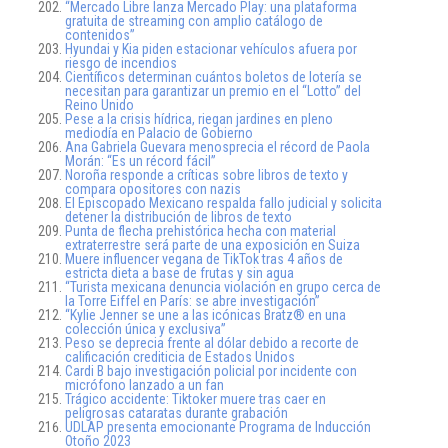
“Mercado Libre lanza Mercado Play: una plataforma
gratuita de streaming con amplio catálogo de
contenidos”
Hyundai y Kia piden estacionar vehículos afuera por
riesgo de incendios
Científicos determinan cuántos boletos de lotería se
necesitan para garantizar un premio en el “Lotto” del
Reino Unido
Pese a la crisis hídrica, riegan jardines en pleno
mediodía en Palacio de Gobierno
Ana Gabriela Guevara menosprecia el récord de Paola
Morán: “Es un récord fácil”
Noroña responde a críticas sobre libros de texto y
compara opositores con nazis
El Episcopado Mexicano respalda fallo judicial y solicita
detener la distribución de libros de texto
Punta de flecha prehistórica hecha con material
extraterrestre será parte de una exposición en Suiza
Muere influencer vegana de TikTok tras 4 años de
estricta dieta a base de frutas y sin agua
“Turista mexicana denuncia violación en grupo cerca de
la Torre Eiffel en París: se abre investigación”
“Kylie Jenner se une a las icónicas Bratz® en una
colección única y exclusiva”
Peso se deprecia frente al dólar debido a recorte de
calificación crediticia de Estados Unidos
Cardi B bajo investigación policial por incidente con
micrófono lanzado a un fan
Trágico accidente: Tiktoker muere tras caer en
peligrosas cataratas durante grabación
UDLAP presenta emocionante Programa de Inducción
Otoño 2023