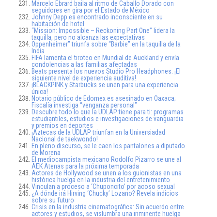
Marcelo Ebrard baila al ritmo de Caballo Dorado con
seguidores en gira por el Estado de México
Johnny Depp es encontrado inconsciente en su
habitación de hotel
“Mission: Impossible – Reckoning Part One” lidera la
taquilla, pero no alcanza las expectativas
Oppenheimer” triunfa sobre “Barbie” en la taquilla de la
India
FIFA lamenta el tiroteo en Mundial de Auckland y envía
condolencias a las familias afectadas
Beats presenta los nuevos Studio Pro Headphones: ¡El
siguiente nivel de experiencia auditiva!
¡BLACKPINK y Starbucks se unen para una experiencia
única!
Notario público de Edomex es asesinado en Oaxaca;
Fiscalía investiga “venganza personal”
Descubre todo lo que la UDLAP tiene para ti: programas
estudiantiles, estudios e investigaciones de vanguardia
y premios en deportes
¡Aztecas de la UDLAP triunfan en la Universiadad
Nacional de taekwondo!
En pleno discurso, se le caen los pantalones a diputado
de Morena
El mediocampista mexicano Rodolfo Pizarro se une al
AEK Atenas para la próxima temporada
Actores de Hollywood se unen a los guionistas en una
histórica huelga en la industria del entretenimiento
Vinculan a proceso a ‘Chuponcito’ por acoso sexual
¿A dónde irá Hirving ‘Chucky’ Lozano? Revela indicios
sobre su futuro
Crisis en la industria cinematográfica: Sin acuerdo entre
actores y estudios, se vislumbra una inminente huelga