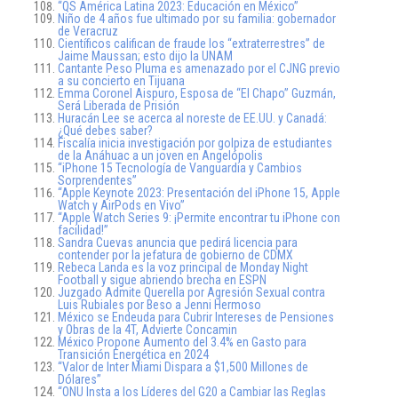
“QS América Latina 2023: Educación en México”
Niño de 4 años fue ultimado por su familia: gobernador
de Veracruz
Científicos califican de fraude los “extraterrestres” de
Jaime Maussan; esto dijo la UNAM
Cantante Peso Pluma es amenazado por el CJNG previo
a su concierto en Tijuana
Emma Coronel Aispuro, Esposa de “El Chapo” Guzmán,
Será Liberada de Prisión
Huracán Lee se acerca al noreste de EE.UU. y Canadá:
¿Qué debes saber?
Fiscalía inicia investigación por golpiza de estudiantes
de la Anáhuac a un joven en Angelópolis
“iPhone 15 Tecnología de Vanguardia y Cambios
Sorprendentes”
“Apple Keynote 2023: Presentación del iPhone 15, Apple
Watch y AirPods en Vivo”
“Apple Watch Series 9: ¡Permite encontrar tu iPhone con
facilidad!”
Sandra Cuevas anuncia que pedirá licencia para
contender por la jefatura de gobierno de CDMX
Rebeca Landa es la voz principal de Monday Night
Football y sigue abriendo brecha en ESPN
Juzgado Admite Querella por Agresión Sexual contra
Luis Rubiales por Beso a Jenni Hermoso
México se Endeuda para Cubrir Intereses de Pensiones
y Obras de la 4T, Advierte Concamin
México Propone Aumento del 3.4% en Gasto para
Transición Energética en 2024
“Valor de Inter Miami Dispara a $1,500 Millones de
Dólares”
“ONU Insta a los Líderes del G20 a Cambiar las Reglas