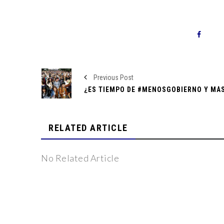
Greta Gerwig en las Nominaciones
Expo Maestrías UDLAP: Descubre Tu Futuro Profesio
Solo Lugar
¡Las 10 Mejores Oportunidades Laborales en México
los Empleos en Auge
Previous Post
Mortal Tiroteo en Table Dance de Jalisco por Negati
Enfrentamiento en Chiapas: Campesinos repelen al E
Guardia Nacional con palos y piedras.
RELATED ARTICLE
Raúl Rivera Sánchez, Designado como Head Coach
Aztecas UDLAP
No Related Article
Fuga de Capitales en México al Cierre del 2023: U
Económico Pendiente
“La Sociedad de la Nieve”: Resurge la Tragedia de los
Poderoso Relato Cinematográfico