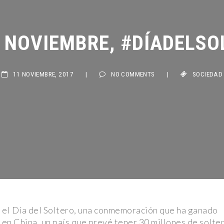
a: Rolling
 NOVIEMBRE, #DÍADELSOL
ta Jaime
11 NOVIEMBRE, 2017
|
NO COMMENTS
|
SOCIEDAD
Galaxia y
ata a dos
en” para
a Peluche:
antizan
 el Día del Soltero, una conmemoración que ha ganado
ó en China, un país que prevé tener 30 millones de solte