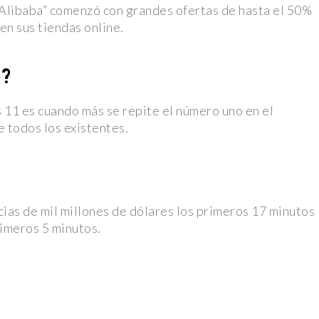
 “Alibaba” comenzó con grandes ofertas de hasta el 50%
en sus tiendas online.
rteño de
e?
cto en el
s 11 es cuando más se repite el número uno en el
e todos los existentes.
de realidad
lvador en
cias de mil millones de dólares los primeros 17 minutos
s Partidos
rimeros 5 minutos.
gisladores
wift
got Robbie y