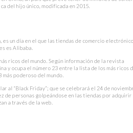
cercana a
ca del hijo único, modificada en 2015.
s” y viuda
 es un día en el que las tiendas de comercio electrónic
el tráiler y
es es Alibaba.
más ricos del mundo. Según información de la revista
la NFL en
a y ocupa el número 23 entre la lista de los más ricos 
28 más poderoso del mundo.
ditorio
milar al “Black Friday”; que se celebrará el 24 de noviemb
mbran en la
ez de personas golpeándose en las tiendas por adquirir
zan a través de la web.
ego mientras
: Osezna,