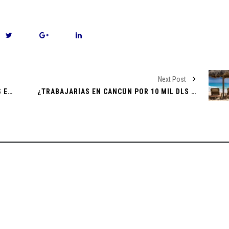
nal en un
! Descubre
Next Post
va de Pago
¿ES TIEMPO DE #MENOSGOBIERNO Y MÁS EMPODERAMIENTO CIUDADANO?
¿TRABAJARÍAS EN CANCÚN POR 10 MIL DLS MENSUALES?
jército y
 de los
n Reto
 Andes en un