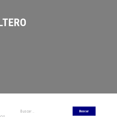
TERO
ros