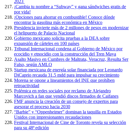
2023
¡Cambia tu nombre a “Subway” y gana sándwiches gratis de
por vida!
¡Opciones para ahorrar en combustible! Conoce dónde
encontrar la gasolina más económica en México
Presidencia invierte más de 2 millones de pesos en modernizar
el helipuerto de Palacio Nacional
Gobierno mexicano solicita pruebas a la DEA sobre
expansión de cárteles en 100 países
Tribunal Internacional condena al Gobierno de México por
ecocidio y etnocidio con la construcción del Tren Maya
Asalto Masivo en Cumbres de Maltrata, Veracruz, Resulta Ser
Falso, según AMLO
Startup mexicana de energía solar financiada por Leonardo
DiCaprio recauda 31.5 mdd para impulsar su crecimiento
Morena se opone a lineamientos del INE que prohíben
retroactividad
Polémica en redes sociales por reclamo de Alejandro
Marcovich a fan que vendió discos firmados de Caifanes
FMF anuncia la creación de un consejo de expertos para
asesorar el proceso hacia 2030
“Barbie” y “Oppenheimer” dominan la taquilla en Estados
Unidos con impresionantes recaudaciones
Festival Internacional de Cine de Toronto revela su selección
para su 48ª edición