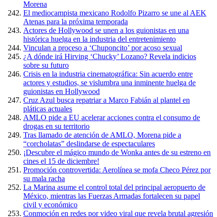
Morena
El mediocampista mexicano Rodolfo Pizarro se une al AEK
Atenas para la próxima temporada
Actores de Hollywood se unen a los guionistas en una
histórica huelga en la industria del entretenimiento
Vinculan a proceso a ‘Chuponcito’ por acoso sexual
¿A dónde irá Hirving ‘Chucky’ Lozano? Revela indicios
sobre su futuro
Crisis en la industria cinematográfica: Sin acuerdo entre
actores y estudios, se vislumbra una inminente huelga de
guionistas en Hollywood
Cruz Azul busca repatriar a Marco Fabián al plantel en
pláticas actuales
AMLO pide a EU acelerar acciones contra el consumo de
drogas en su territorio
Tras llamado de atención de AMLO, Morena pide a
“corcholatas” deslindarse de espectaculares
¡Descubre el mágico mundo de Wonka antes de su estreno en
cines el 15 de diciembre!
Promoción controvertida: Aerolínea se mofa Checo Pérez por
su mala racha
La Marina asume el control total del principal aeropuerto de
México, mientras las Fuerzas Armadas fortalecen su papel
civil y económico
Conmoción en redes por video viral que revela brutal agresión