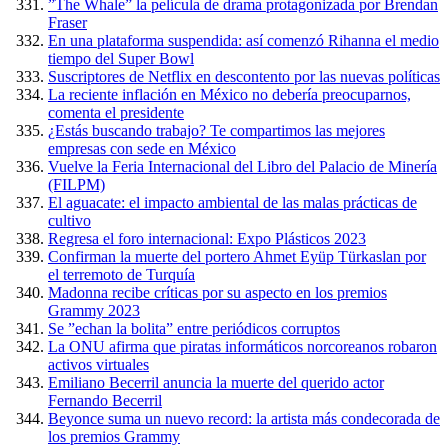
”The Whale” la película de drama protagonizada por Brendan
Fraser
En una plataforma suspendida: así comenzó Rihanna el medio
tiempo del Super Bowl
Suscriptores de Netflix en descontento por las nuevas políticas
La reciente inflación en México no debería preocuparnos,
comenta el presidente
¿Estás buscando trabajo? Te compartimos las mejores
empresas con sede en México
Vuelve la Feria Internacional del Libro del Palacio de Minería
(FILPM)
El aguacate: el impacto ambiental de las malas prácticas de
cultivo
Regresa el foro internacional: Expo Plásticos 2023
Confirman la muerte del portero Ahmet Eyüp Türkaslan por
el terremoto de Turquía
Madonna recibe críticas por su aspecto en los premios
Grammy 2023
Se ”echan la bolita” entre periódicos corruptos
La ONU afirma que piratas informáticos norcoreanos robaron
activos virtuales
Emiliano Becerril anuncia la muerte del querido actor
Fernando Becerril
Beyonce suma un nuevo record: la artista más condecorada de
los premios Grammy