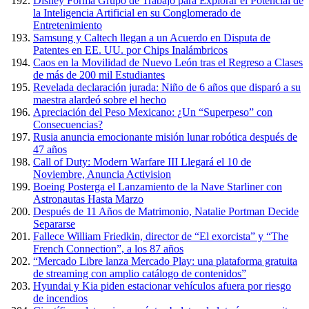
Disney Forma Grupo de Trabajo para Explorar el Potencial de
la Inteligencia Artificial en su Conglomerado de
Entretenimiento
Samsung y Caltech llegan a un Acuerdo en Disputa de
Patentes en EE. UU. por Chips Inalámbricos
Caos en la Movilidad de Nuevo León tras el Regreso a Clases
de más de 200 mil Estudiantes
Revelada declaración jurada: Niño de 6 años que disparó a su
maestra alardeó sobre el hecho
Apreciación del Peso Mexicano: ¿Un “Superpeso” con
Consecuencias?
Rusia anuncia emocionante misión lunar robótica después de
47 años
Call of Duty: Modern Warfare III Llegará el 10 de
Noviembre, Anuncia Activision
Boeing Posterga el Lanzamiento de la Nave Starliner con
Astronautas Hasta Marzo
Después de 11 Años de Matrimonio, Natalie Portman Decide
Separarse
Fallece William Friedkin, director de “El exorcista” y “The
French Connection”, a los 87 años
“Mercado Libre lanza Mercado Play: una plataforma gratuita
de streaming con amplio catálogo de contenidos”
Hyundai y Kia piden estacionar vehículos afuera por riesgo
de incendios