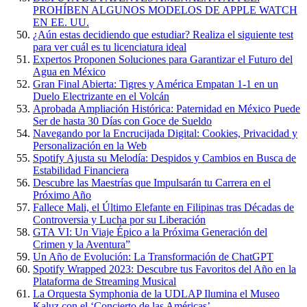
PROHÍBEN ALGUNOS MODELOS DE APPLE WATCH
EN EE. UU.
¿Aún estas decidiendo que estudiar? Realiza el siguiente test
para ver cuál es tu licenciatura ideal
Expertos Proponen Soluciones para Garantizar el Futuro del
Agua en México
Gran Final Abierta: Tigres y América Empatan 1-1 en un
Duelo Electrizante en el Volcán
Aprobada Ampliación Histórica: Paternidad en México Puede
Ser de hasta 30 Días con Goce de Sueldo
Navegando por la Encrucijada Digital: Cookies, Privacidad y
Personalización en la Web
Spotify Ajusta su Melodía: Despidos y Cambios en Busca de
Estabilidad Financiera
Descubre las Maestrías que Impulsarán tu Carrera en el
Próximo Año
Fallece Mali, el Último Elefante en Filipinas tras Décadas de
Controversia y Lucha por su Liberación
GTA VI: Un Viaje Épico a la Próxima Generación del
Crimen y la Aventura”
Un Año de Evolución: La Transformación de ChatGPT
Spotify Wrapped 2023: Descubre tus Favoritos del Año en la
Plataforma de Streaming Musical
La Orquesta Symphonia de la UDLAP Ilumina el Museo
Kaluz con el ‘Concierto de las Américas’