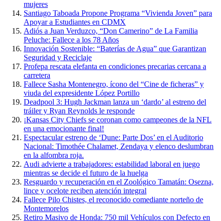
mujeres
Santiago Taboada Propone Programa “Vivienda Joven” para
Apoyar a Estudiantes en CDMX
Adiós a Juan Verduzco, “Don Camerino” de La Familia
Peluche: Fallece a los 78 Años
Innovación Sostenible: “Baterías de Agua” que Garantizan
Seguridad y Reciclaje
Profepa rescata elefanta en condiciones precarias cercana a
carretera
Fallece Sasha Montenegro, ícono del “Cine de ficheras” y
viuda del expresidente López Portillo
Deadpool 3: Hugh Jackman lanza un ‘dardo’ al estreno del
tráiler y Ryan Reynolds le responde
¡Kansas City Chiefs se coronan como campeones de la NFL
en una emocionante final!
Espectacular estreno de ‘Dune: Parte Dos’ en el Auditorio
Nacional: Timothée Chalamet, Zendaya y elenco deslumbran
en la alfombra roja.
Audi advierte a trabajadores: estabilidad laboral en juego
mientras se decide el futuro de la huelga
Resguardo y recuperación en el Zoológico Tamatán: Osezna,
lince y ocelote reciben atención integral
Fallece Pilo Chistes, el reconocido comediante norteño de
Montemorelos
Retiro Masivo de Honda: 750 mil Vehículos con Defecto en