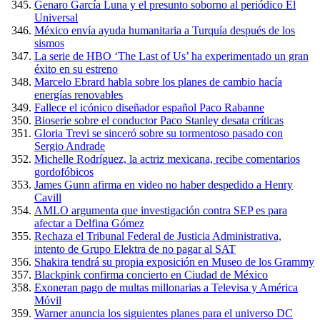
Genaro García Luna y el presunto soborno al periódico El
Universal
México envía ayuda humanitaria a Turquía después de los
sismos
La serie de HBO ‘The Last of Us’ ha experimentado un gran
éxito en su estreno
Marcelo Ebrard habla sobre los planes de cambio hacía
energías renovables
Fallece el icónico diseñador español Paco Rabanne
Bioserie sobre el conductor Paco Stanley desata críticas
Gloria Trevi se sinceró sobre su tormentoso pasado con
Sergio Andrade
Michelle Rodríguez, la actriz mexicana, recibe comentarios
gordofóbicos
James Gunn afirma en video no haber despedido a Henry
Cavill
AMLO argumenta que investigación contra SEP es para
afectar a Delfina Gómez
Rechaza el Tribunal Federal de Justicia Administrativa,
intento de Grupo Elektra de no pagar al SAT
Shakira tendrá su propia exposición en Museo de los Grammy
Blackpink confirma concierto en Ciudad de México
Exoneran pago de multas millonarias a Televisa y América
Móvil
Warner anuncia los siguientes planes para el universo DC