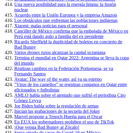
Una nueva posibilidad para la energía limpia: la fusión
nuclear
Acuerdo entre la Unión Europea y la empresa Amazon
Los obstáculos que enfrentan las poblaciones indígenas
Xiaomi: malas noticias para el personal
Canciller de México confirma que la embajada de México en
Perú está dando asilo a familia del ex presidente
Ricardo Sheffield la duplicidad de boletos en concierto de
Bad Bunny
Varios drones rusos alcanzan la capital ucraniana
Termina el mundial en Qatar 2022: Argentina se lleva la copa
del mundo
Realizan cambios en la Federación Portuguesa, se va
Fernando Santos
Avatar: The way of the water, así va su estreno
”Virus de los camellos” se registran contagios en Qatar entre
aficionados y futbolistas
AMLO habla sobre el atentado que sufrió el periodista Ciro
Gómez Leyva
Joe Biden habla sobre la regulación de armas
Inician las grabaciones de la secuela del Joker
Marvel propone a Tenoch Huerta para el Oscar
En EUA los gobernadores prohiben el uso de TikTok
¡Que venga Bad Bunny al Zócalo!
Sexta oleada de casos de Covid-19 en México