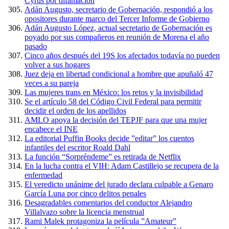
Cyrus por difamación
Adán Augusto, secretario de Gobernación, respondió a los
opositores durante marco del Tercer Informe de Gobierno
Adán Augusto López, actual secretario de Gobernación es
poyado por sus compañeros en reunión de Morena el año
pasado
Cinco años después del 19S los afectados todavía no pueden
volver a sus hogares
Juez deja en libertad condicional a hombre que apuñaló 47
veces a su pareja
Las mujeres trans en México: los retos y la invisibilidad
Se el artículo 58 del Código Civil Federal para permitir
decidir el orden de los apellidos
AMLO apoya la decisión del TEPJF para que una mujer
encabece el INE
La editorial Puffin Books decide ”editar” los cuentos
infantiles del escritor Roald Dahl
La función “Sorpréndeme” es retirada de Netflix
En la lucha contra el VIH: Adam Castillejo se recupera de la
enfermedad
El veredicto unánime del jurado declara culpable a Genaro
García Luna por cinco delitos penales
Desagradables comentarios del conductor Alejandro
Villalvazo sobre la licencia menstrual
Rami Malek protagoniza la película ”Amateur”