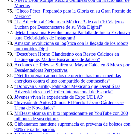
Nuevo León Rompe Récord Guinness con un Macro altar de
Muertos
“Checo Pérez: Preparado para la Gloria en su Gran Premio de
México”
“La Adicción al Celular en México: 3 de cada 10 Viajeros
Luchan por Desconectarse de su Vida Digital”
¡Meta Lanza una Revolucionaria Pantalla de Inicio Exclusiva
para Celebridades de Instagram!
Amazon revoluciona su logística con la llegada de los robots
humanoides Digit
“Descubren Horno Clandestino con Restos Calcinos en
Tlaquepaque, Madres Buscadoras de Jalisco”
Acciones de Televisa Sufren su Mayor Caída en 8 Meses por
Desalentadoras Perspectivas
“Netflix prepara aumentos de precios tras tomar medidas
enérgicas contra el uso compartido de contraseñas”
“Donovan Carrillo, Patinador Mexicano que Desafió las
Adversidades en el Trofeo Internacional de Escocia”
Jóvenes viven la experiencia de Expo UDLAP
“Invasión de Autos Chinos: El Puerto Lázaro Cárdenas se
Llena de Novedades”
MrBeast alcanza un hito impresionante en YouTube con 200
millones de suscriptores
Citibanamex mantiene supremacía en preventa de boletos con
90% de participación.