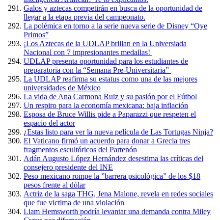
Galos y aztecas competirán en busca de la oportunidad de
llegar a la etapa previa del campeonato.
La polémica en torno a la serie nueva serie de Disney “Oye
Primos”
¡Los Aztecas de la UDLAP brillan en la Universiada
Nacional con 7 impresionantes medallas!
UDLAP presenta oportunidad para los estudiantes de
preparatoria con la “Semana Pre-Universitaria”
La UDLAP reafirma su estatus como una de las mejores
universidades de México
La vida de Ana Carmona Ruiz y su pasión por el Fútbol
Un respiro para la economía mexicana: baja inflación
Esposa de Bruce Willis pide a Paparazzi que respeten el
espacio del actor
¿Estas listo para ver la nueva película de Las Tortugas Ninja?
El Vaticano firmó un acuerdo para donar a Grecia tres
fragmentos escultóricos del Partenón
Adán Augusto López Hernández desestima las críticas del
consejero presidente del INE
Peso mexicano rompe la ”barrera psicológica” de los $18
pesos frente al dólar
Actriz de la saga THG, Jena Malone, revela en redes sociales
que fue victima de una violación
Liam Hemsworth podría levantar una demanda contra Miley