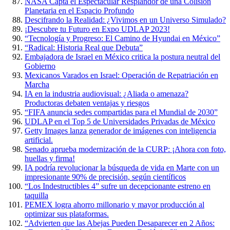
NASA Capta el Espectacular Resplandor de una Colisión
Planetaria en el Espacio Profundo
Descifrando la Realidad: ¿Vivimos en un Universo Simulado?
¡Descubre tu Futuro en Expo UDLAP 2023!
“Tecnología y Progreso: El Camino de Hyundai en México”
“Radical: Historia Real que Debuta”
Embajadora de Israel en México critica la postura neutral del
Gobierno
Mexicanos Varados en Israel: Operación de Repatriación en
Marcha
IA en la industria audiovisual: ¿Aliada o amenaza?
Productoras debaten ventajas y riesgos
“FIFA anuncia sedes compartidas para el Mundial de 2030”
UDLAP en el Top 5 de Universidades Privadas de México
Getty Images lanza generador de imágenes con inteligencia
artificial.
Senado aprueba modernización de la CURP: ¡Ahora con foto,
huellas y firma!
IA podría revolucionar la búsqueda de vida en Marte con un
impresionante 90% de precisión, según científicos
“Los Indestructibles 4” sufre un decepcionante estreno en
taquilla
PEMEX logra ahorro millonario y mayor producción al
optimizar sus plataformas.
“Advierten que las Abejas Pueden Desaparecer en 2 Años: