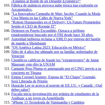
¿Estamos al Borde de un Desastre Ecológico?”
Fábrica de químicos provoca nube tóxica tras explosión en
Azcapotzalco.
“La Innovadora Campaña de Marc Jacobs: Cuando la Moda
Crea Magia en las Calles de Nueva York”
“Robots Humanoides en el Delivery: Un Futuro Prometedor,
Según el CEO de Roomie IT”
Detienen en Puerto Escondido, Oaxaca a prófugo
estadounidense buscado por el FBI desde hace 30 años.
Autoridad indígena reclama a AMLO por entrega del bastón
de mando a Sheinbaum
“QS América Latina 2023: Educación en México”
Niño de 4 años fue ultimado por su familia: gobernador de
Veracruz
Científicos califican de fraude los “extraterrestres” de Jaime
Maussan; esto dijo la UNAM
Cantante Peso Pluma es amenazado por el CJNG previo a su
concierto en Tijuana
Emma Coronel Aispuro, Esposa de “El Chapo” Guzmán,
Será Liberada de Prisión
Huracán Lee se acerca al noreste de EE.UU. y Canadá: ¿Qué
debes saber?
Fiscalía inicia investigación por golpiza de estudiantes de la
Anáhuac a un joven en Angelópolis
“iPhone 15 Tecnología de Vanguardia y Cambios