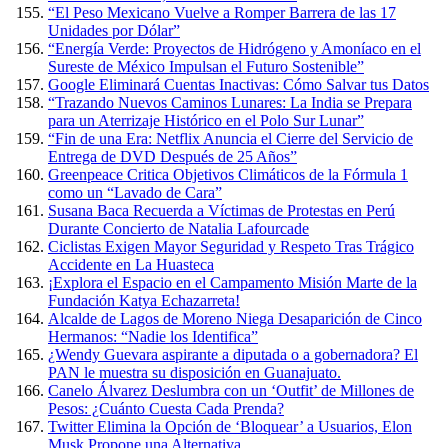
“El Peso Mexicano Vuelve a Romper Barrera de las 17
Unidades por Dólar”
“Energía Verde: Proyectos de Hidrógeno y Amoníaco en el
Sureste de México Impulsan el Futuro Sostenible”
Google Eliminará Cuentas Inactivas: Cómo Salvar tus Datos
“Trazando Nuevos Caminos Lunares: La India se Prepara
para un Aterrizaje Histórico en el Polo Sur Lunar”
“Fin de una Era: Netflix Anuncia el Cierre del Servicio de
Entrega de DVD Después de 25 Años”
Greenpeace Critica Objetivos Climáticos de la Fórmula 1
como un “Lavado de Cara”
Susana Baca Recuerda a Víctimas de Protestas en Perú
Durante Concierto de Natalia Lafourcade
Ciclistas Exigen Mayor Seguridad y Respeto Tras Trágico
Accidente en La Huasteca
¡Explora el Espacio en el Campamento Misión Marte de la
Fundación Katya Echazarreta!
Alcalde de Lagos de Moreno Niega Desaparición de Cinco
Hermanos: “Nadie los Identifica”
¿Wendy Guevara aspirante a diputada o a gobernadora? El
PAN le muestra su disposición en Guanajuato.
Canelo Álvarez Deslumbra con un ‘Outfit’ de Millones de
Pesos: ¿Cuánto Cuesta Cada Prenda?
Twitter Elimina la Opción de ‘Bloquear’ a Usuarios, Elon
Musk Propone una Alternativa