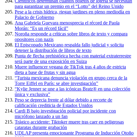
Científicos determinan cuántos boletos de lotería se necesitan
para garantizar un premio en el “Lotto” del Reino Unido
Pese a la crisis hídrica, riegan jardines en pleno mediodía en
Palacio de Gobierno
Ana Gabriela Guevara menosprecia el récord de Paola
Morán: “Es un récord fácil”
Noroña responde a críticas sobre libros de texto y compara
opositores con nazis
El Episcopado Mexicano respalda fallo judicial y solicita
detener la distribución de libros de texto
Punta de flecha prehistórica hecha con material extraterrestre
será parte de una exposición en Suiza
Muere influencer vegana de TikTok tras 4 años de estricta
dieta a base de frutas y sin agua
“Turista mexicana denuncia violación en grupo cerca de la
Torre Eiffel en París: se abre investigación”
“Kylie Jenner se une a las icónicas Bratz® en una colección
única y exclusiva”
Peso se deprecia frente al dólar debido a recorte de
calificación crediticia de Estados Unidos
Cardi B bajo investigación policial por incidente con
micrófono lanzado a un fan
Trágico accidente: Tiktoker muere tras caer en peligrosas
cataratas durante grabación
UDLAP presenta emocionante Programa de Inducción Otoño