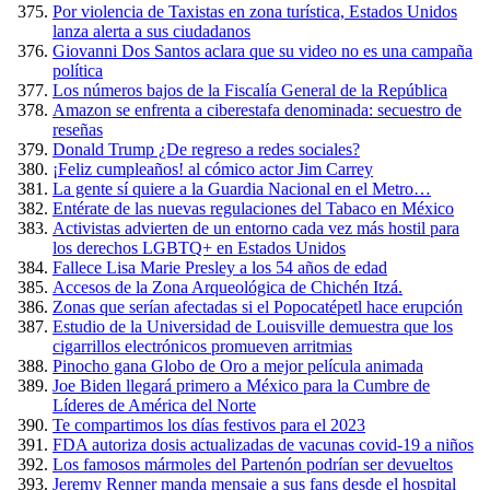
Por violencia de Taxistas en zona turística, Estados Unidos
lanza alerta a sus ciudadanos
Giovanni Dos Santos aclara que su video no es una campaña
política
Los números bajos de la Fiscalía General de la República
Amazon se enfrenta a ciberestafa denominada: secuestro de
reseñas
Donald Trump ¿De regreso a redes sociales?
¡Feliz cumpleaños! al cómico actor Jim Carrey
La gente sí quiere a la Guardia Nacional en el Metro…
Entérate de las nuevas regulaciones del Tabaco en México
Activistas advierten de un entorno cada vez más hostil para
los derechos LGBTQ+ en Estados Unidos
Fallece Lisa Marie Presley a los 54 años de edad
Accesos de la Zona Arqueológica de Chichén Itzá.
Zonas que serían afectadas si el Popocatépetl hace erupción
Estudio de la Universidad de Louisville demuestra que los
cigarrillos electrónicos promueven arritmias
Pinocho gana Globo de Oro a mejor película animada
Joe Biden llegará primero a México para la Cumbre de
Líderes de América del Norte
Te compartimos los días festivos para el 2023
FDA autoriza dosis actualizadas de vacunas covid-19 a niños
Los famosos mármoles del Partenón podrían ser devueltos
Jeremy Renner manda mensaje a sus fans desde el hospital