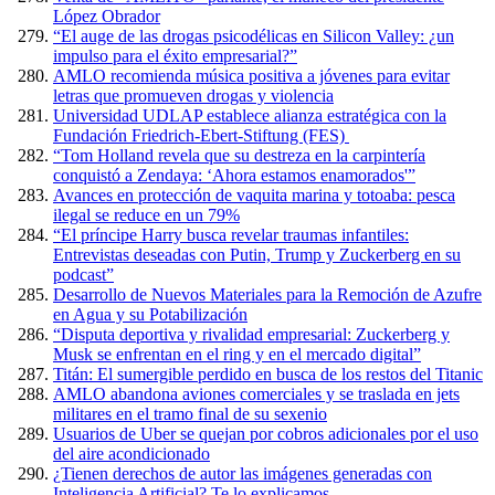
López Obrador
“El auge de las drogas psicodélicas en Silicon Valley: ¿un
impulso para el éxito empresarial?”
AMLO recomienda música positiva a jóvenes para evitar
letras que promueven drogas y violencia
Universidad UDLAP establece alianza estratégica con la
Fundación Friedrich-Ebert-Stiftung (FES)
“Tom Holland revela que su destreza en la carpintería
conquistó a Zendaya: ‘Ahora estamos enamorados'”
Avances en protección de vaquita marina y totoaba: pesca
ilegal se reduce en un 79%
“El príncipe Harry busca revelar traumas infantiles:
Entrevistas deseadas con Putin, Trump y Zuckerberg en su
podcast”
Desarrollo de Nuevos Materiales para la Remoción de Azufre
en Agua y su Potabilización
“Disputa deportiva y rivalidad empresarial: Zuckerberg y
Musk se enfrentan en el ring y en el mercado digital”
Titán: El sumergible perdido en busca de los restos del Titanic
AMLO abandona aviones comerciales y se traslada en jets
militares en el tramo final de su sexenio
Usuarios de Uber se quejan por cobros adicionales por el uso
del aire acondicionado
¿Tienen derechos de autor las imágenes generadas con
Inteligencia Artificial? Te lo explicamos.