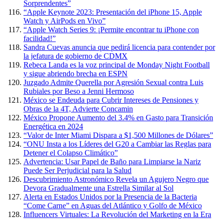
Sorprendentes”
“Apple Keynote 2023: Presentación del iPhone 15, Apple
Watch y AirPods en Vivo”
“Apple Watch Series 9: ¡Permite encontrar tu iPhone con
facilidad!”
Sandra Cuevas anuncia que pedirá licencia para contender por
la jefatura de gobierno de CDMX
Rebeca Landa es la voz principal de Monday Night Football
y sigue abriendo brecha en ESPN
Juzgado Admite Querella por Agresión Sexual contra Luis
Rubiales por Beso a Jenni Hermoso
México se Endeuda para Cubrir Intereses de Pensiones y
Obras de la 4T, Advierte Concamin
México Propone Aumento del 3.4% en Gasto para Transición
Energética en 2024
“Valor de Inter Miami Dispara a $1,500 Millones de Dólares”
“ONU Insta a los Líderes del G20 a Cambiar las Reglas para
Detener el Colapso Climático”
Advertencia: Usar Papel de Baño para Limpiarse la Nariz
Puede Ser Perjudicial para la Salud
Descubrimiento Astronómico Revela un Agujero Negro que
Devora Gradualmente una Estrella Similar al Sol
Alerta en Estados Unidos por la Presencia de la Bacteria
“Come Carne” en Aguas del Atlántico y Golfo de México
Influencers Virtuales: La Revolución del Marketing en la Era