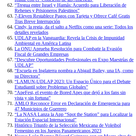
“Tregua entre Israel y Hamás: Acuerdo para Liberación de
Rehenes y Prisioneros Palestinos”
7-Eleven Restablece Pagos con Tarjeta y Ofrece Café Gratis
Tras Breve Interrupción
Cindy, la regia, da el salto a Netflix como una serie: Todos los
detalles revelados
UDLAP en la Vanguardia: Revela la Crisis de Impunidad
Ambiental en América Latina
La ONU Aprueba Resolución para Combatir la Evasión
Fiscal de Grandes Empresas
“Descubre Oportunidades Profesionales en Expo Maestrías de
UDLAP”
“Escuela en Inglaterra nombra a Abigail Bailey, una IA, como
su Directora”
“LAMUN-UDLAP 2023: Un Espacio Único para el Debate
Estudiantil sobre Problemas Globales”
“ApeFest, el evento de Bored Apes que dejó a los fans sin
vista y sin fortuna”
AMLO Reconoce Error en Declaración de Emergencia para
47 Municipios de Guerrero
“La NASA Lanza la App “Spot the Station” para Localizar la
Estación Espacial Internacional”
Histórico Triunfo de la Selección Mexicana de Voleibol
Femenino en los Juegos Panamericanos 2023