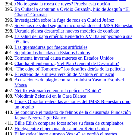
¿No te gusta la rosca de reyes? Prueba esta opción
En Culiacán capturan a Ovidio Guzmán, hijo de Joaquín “El
Chapo” Guzmán
Investigación sobre la fuga de reos en Ciudad Juárez
Servicios de salud seguirán incorporándose al IMSS-Bienestar
Ucrania planea desarrollar nuevos modelos de combate
La salud del papa emérito Benedicto XVI ha empeorado a sus
95 años
Las quemaduras por fuegos artificiales
Seguirán las heladas en Estados Unidos
Tormenta invernal causa muertes en Estados Unidos
Claudia Sheinbaum: ¿Y el Plan General de Desarrollo?
”The edge of Tomorrow” los desafíos detrás de la película
El estreno de la nueva versión de Matilda en musical
Acusaciones de plagio contra la ministra Yasmín Esquivel
Mossa
Netflix estrenará en enero la película ”Ruido”
Volodimir Zelenski en la Casa Blanca
López Obrador reitera las acciones del IMSS Bienestar como
un orgullo
Se concluye el traslado de felinos de la clausurada Fundación
Jaguar Negro-Tigre Blanco
Billie Eilish comparte fotos sobre su fiesta de cumpleaños
Huelga entre el personal de salud en Reino Unido
El lanzador ligero europeo Vega-C se perdió el martes