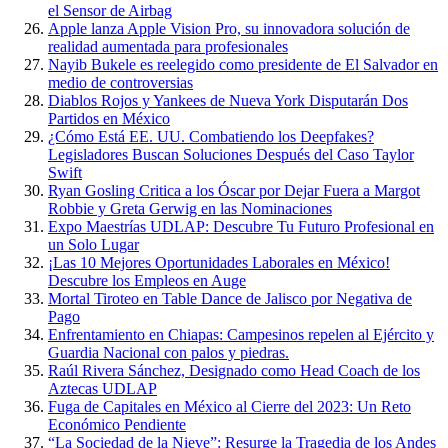
el Sensor de Airbag
Apple lanza Apple Vision Pro, su innovadora solución de
realidad aumentada para profesionales
Nayib Bukele es reelegido como presidente de El Salvador en
medio de controversias
Diablos Rojos y Yankees de Nueva York Disputarán Dos
Partidos en México
¿Cómo Está EE. UU. Combatiendo los Deepfakes?
Legisladores Buscan Soluciones Después del Caso Taylor
Swift
Ryan Gosling Critica a los Óscar por Dejar Fuera a Margot
Robbie y Greta Gerwig en las Nominaciones
Expo Maestrías UDLAP: Descubre Tu Futuro Profesional en
un Solo Lugar
¡Las 10 Mejores Oportunidades Laborales en México!
Descubre los Empleos en Auge
Mortal Tiroteo en Table Dance de Jalisco por Negativa de
Pago
Enfrentamiento en Chiapas: Campesinos repelen al Ejército y
Guardia Nacional con palos y piedras.
Raúl Rivera Sánchez, Designado como Head Coach de los
Aztecas UDLAP
Fuga de Capitales en México al Cierre del 2023: Un Reto
Económico Pendiente
“La Sociedad de la Nieve”: Resurge la Tragedia de los Andes