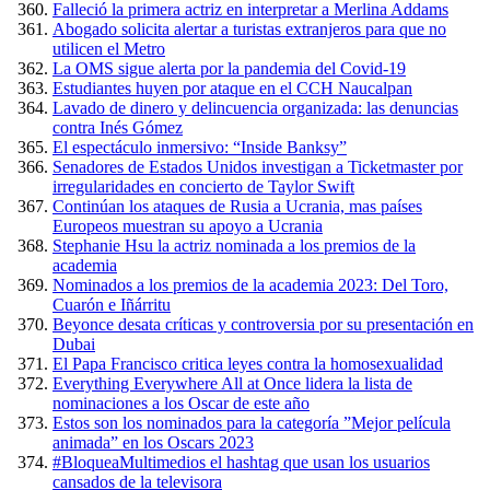
Falleció la primera actriz en interpretar a Merlina Addams
Abogado solicita alertar a turistas extranjeros para que no
utilicen el Metro
La OMS sigue alerta por la pandemia del Covid-19
Estudiantes huyen por ataque en el CCH Naucalpan
Lavado de dinero y delincuencia organizada: las denuncias
contra Inés Gómez
El espectáculo inmersivo: “Inside Banksy”
Senadores de Estados Unidos investigan a Ticketmaster por
irregularidades en concierto de Taylor Swift
Continúan los ataques de Rusia a Ucrania, mas países
Europeos muestran su apoyo a Ucrania
Stephanie Hsu la actriz nominada a los premios de la
academia
Nominados a los premios de la academia 2023: Del Toro,
Cuarón e Iñárritu
Beyonce desata críticas y controversia por su presentación en
Dubai
El Papa Francisco critica leyes contra la homosexualidad
Everything Everywhere All at Once lidera la lista de
nominaciones a los Oscar de este año
Estos son los nominados para la categoría ”Mejor película
animada” en los Oscars 2023
#BloqueaMultimedios el hashtag que usan los usuarios
cansados de la televisora