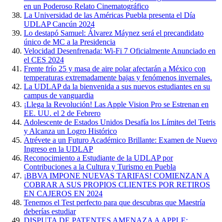
en un Poderoso Relato Cinematográfico
La Universidad de las Américas Puebla presenta el Día
UDLAP Cancún 2024
Lo destapó Samuel: Álvarez Máynez será el precandidato
único de MC a la Presidencia
Velocidad Desenfrenada: Wi-Fi 7 Oficialmente Anunciado en
el CES 2024
Frente frío 25 y masa de aire polar afectarán a México con
temperaturas extremadamente bajas y fenómenos invernales.
La UDLAP da la bienvenida a sus nuevos estudiantes en su
campus de vanguardia
¡Llega la Revolución! Las Apple Vision Pro se Estrenan en
EE. UU. el 2 de Febrero
Adolescente de Estados Unidos Desafía los Límites del Tetris
y Alcanza un Logro Histórico
Atrévete a un Futuro Académico Brillante: Examen de Nuevo
Ingreso en la UDLAP
Reconocimiento a Estudiante de la UDLAP por
Contribuciones a la Cultura y Turismo en Puebla
¡BBVA IMPONE NUEVAS TARIFAS! COMIENZAN A
COBRAR A SUS PROPIOS CLIENTES POR RETIROS
EN CAJEROS EN 2024
Tenemos el Test perfecto para que descubras que Maestría
deberías estudiar
DISPUTA DE PATENTES AMENAZA A APPLE: