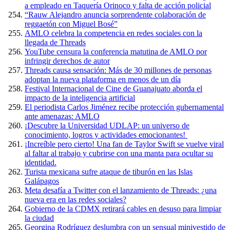
a empleado en Taquería Orinoco y falta de acción policial
“Rauw Alejandro anuncia sorprendente colaboración de
reggaetón con Miguel Bosé”
AMLO celebra la competencia en redes sociales con la
llegada de Threads
YouTube censura la conferencia matutina de AMLO por
infringir derechos de autor
Threads causa sensación: Más de 30 millones de personas
adoptan la nueva plataforma en menos de un día
Festival Internacional de Cine de Guanajuato aborda el
impacto de la inteligencia artificial
El periodista Carlos Jiménez recibe protección gubernamental
ante amenazas: AMLO
¡Descubre la Universidad UDLAP: un universo de
conocimiento, logros y actividades emocionantes!
¡Increíble pero cierto! Una fan de Taylor Swift se vuelve viral
al faltar al trabajo y cubrirse con una manta para ocultar su
identidad.
Turista mexicana sufre ataque de tiburón en las Islas
Galápagos
Meta desafía a Twitter con el lanzamiento de Threads: ¿una
nueva era en las redes sociales?
Gobierno de la CDMX retirará cables en desuso para limpiar
la ciudad
Georgina Rodríguez deslumbra con un sensual minivestido de