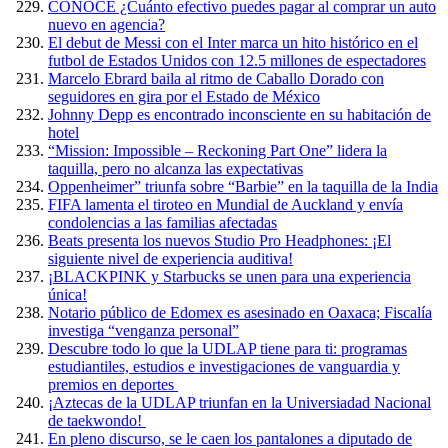
CONOCE ¿Cuánto efectivo puedes pagar al comprar un auto
nuevo en agencia?
El debut de Messi con el Inter marca un hito histórico en el
futbol de Estados Unidos con 12.5 millones de espectadores
Marcelo Ebrard baila al ritmo de Caballo Dorado con
seguidores en gira por el Estado de México
Johnny Depp es encontrado inconsciente en su habitación de
hotel
“Mission: Impossible – Reckoning Part One” lidera la
taquilla, pero no alcanza las expectativas
Oppenheimer” triunfa sobre “Barbie” en la taquilla de la India
FIFA lamenta el tiroteo en Mundial de Auckland y envía
condolencias a las familias afectadas
Beats presenta los nuevos Studio Pro Headphones: ¡El
siguiente nivel de experiencia auditiva!
¡BLACKPINK y Starbucks se unen para una experiencia
única!
Notario público de Edomex es asesinado en Oaxaca; Fiscalía
investiga “venganza personal”
Descubre todo lo que la UDLAP tiene para ti: programas
estudiantiles, estudios e investigaciones de vanguardia y
premios en deportes
¡Aztecas de la UDLAP triunfan en la Universiadad Nacional
de taekwondo!
En pleno discurso, se le caen los pantalones a diputado de