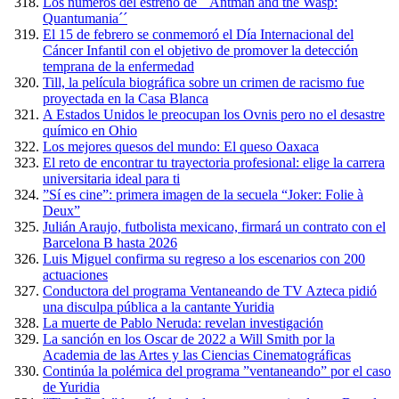
Los números del estreno de ´´Antman and the Wasp:
Quantumania´´
El 15 de febrero se conmemoró el Día Internacional del
Cáncer Infantil con el objetivo de promover la detección
temprana de la enfermedad
Till, la película biográfica sobre un crimen de racismo fue
proyectada en la Casa Blanca
A Estados Unidos le preocupan los Ovnis pero no el desastre
químico en Ohio
Los mejores quesos del mundo: El queso Oaxaca
El reto de encontrar tu trayectoria profesional: elige la carrera
universitaria ideal para ti
”Sí es cine”: primera imagen de la secuela “Joker: Folie à
Deux”
Julián Araujo, futbolista mexicano, firmará un contrato con el
Barcelona B hasta 2026
Luis Miguel confirma su regreso a los escenarios con 200
actuaciones
Conductora del programa Ventaneando de TV Azteca pidió
una disculpa pública a la cantante Yuridia
La muerte de Pablo Neruda: revelan investigación
La sanción en los Oscar de 2022 a Will Smith por la
Academia de las Artes y las Ciencias Cinematográficas
Continúa la polémica del programa ”ventaneando” por el caso
de Yuridia