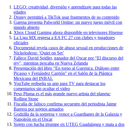
LEGO: creatividad, diversión y aprendizaje para todas las
edades
Disney permitirá a TikTok usar fragmentos de su contenido
Garena presenta Palworld Online: un nuevo juego móvil con
mundo abierto
Xbox Cloud Gaming ahora disponible en televisores Hisense
La Liga MX regresa a EA FC 27 con clubes y jugadores
oficiales
Documental revela casos de abuso sexual en producciones de
Nickelodeon: ‘Quiet on Set’
Fallece David Seidler, ganador del Oscar por “El discurso del
rey”, mientras pescaba en Nueva Zelanda
Presentación del libro “En torno al Guernica. Diálogo entre
Picasso y Fernández Carrión” en el Salón de la Plástica
Mexicana del INBAL
YouTube rediseña su app para TV para destacar los
comentarios sin ocultar el video
Peso Pluma es el más grande nuevo artista del planeta:
Rolling Stone
Fiscalía de Jalisco confirma secuestro del periodista Jaime
Barrera por sujetos armados
Godzilla da la sorpresa y vence a Guardianes de la Galaxia y
Napoleón en el Oscar
Sujeto con hacha irrumpe en UTEG Guadalajara y mata a dos