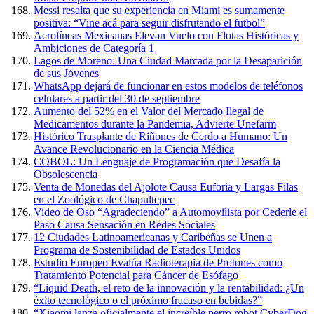
Messi resalta que su experiencia en Miami es sumamente
positiva: “Vine acá para seguir disfrutando el futbol”
Aerolíneas Mexicanas Elevan Vuelo con Flotas Históricas y
Ambiciones de Categoría 1
Lagos de Moreno: Una Ciudad Marcada por la Desaparición
de sus Jóvenes
WhatsApp dejará de funcionar en estos modelos de teléfonos
celulares a partir del 30 de septiembre
Aumento del 52% en el Valor del Mercado Ilegal de
Medicamentos durante la Pandemia, Advierte Unefarm
Histórico Trasplante de Riñones de Cerdo a Humano: Un
Avance Revolucionario en la Ciencia Médica
COBOL: Un Lenguaje de Programación que Desafía la
Obsolescencia
Venta de Monedas del Ajolote Causa Euforia y Largas Filas
en el Zoológico de Chapultepec
Video de Oso “Agradeciendo” a Automovilista por Cederle el
Paso Causa Sensación en Redes Sociales
12 Ciudades Latinoamericanas y Caribeñas se Unen a
Programa de Sostenibilidad de Estados Unidos
Estudio Europeo Evalúa Radioterapia de Protones como
Tratamiento Potencial para Cáncer de Esófago
“Liquid Death, el reto de la innovación y la rentabilidad: ¿Un
éxito tecnológico o el próximo fracaso en bebidas?”
“Xiaomi lanza oficialmente el increíble perro robot CyberDog