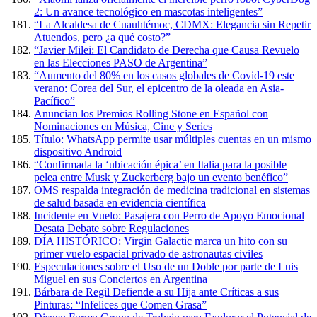
2: Un avance tecnológico en mascotas inteligentes”
“La Alcaldesa de Cuauhtémoc, CDMX: Elegancia sin Repetir
Atuendos, pero ¿a qué costo?”
“Javier Milei: El Candidato de Derecha que Causa Revuelo
en las Elecciones PASO de Argentina”
“Aumento del 80% en los casos globales de Covid-19 este
verano: Corea del Sur, el epicentro de la oleada en Asia-
Pacífico”
Anuncian los Premios Rolling Stone en Español con
Nominaciones en Música, Cine y Series
Título: WhatsApp permite usar múltiples cuentas en un mismo
dispositivo Android
“Confirmada la ‘ubicación épica’ en Italia para la posible
pelea entre Musk y Zuckerberg bajo un evento benéfico”
OMS respalda integración de medicina tradicional en sistemas
de salud basada en evidencia científica
Incidente en Vuelo: Pasajera con Perro de Apoyo Emocional
Desata Debate sobre Regulaciones
DÍA HISTÓRICO: Virgin Galactic marca un hito con su
primer vuelo espacial privado de astronautas civiles
Especulaciones sobre el Uso de un Doble por parte de Luis
Miguel en sus Conciertos en Argentina
Bárbara de Regil Defiende a su Hija ante Críticas a sus
Pinturas: “Infelices que Comen Grasa”