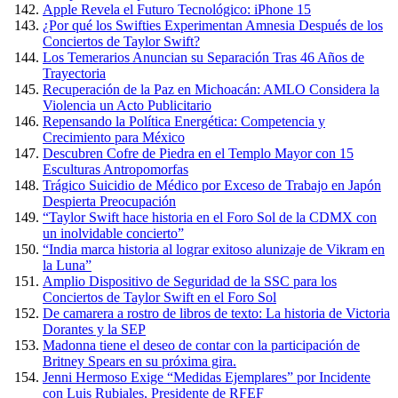
Apple Revela el Futuro Tecnológico: iPhone 15
¿Por qué los Swifties Experimentan Amnesia Después de los
Conciertos de Taylor Swift?
Los Temerarios Anuncian su Separación Tras 46 Años de
Trayectoria
Recuperación de la Paz en Michoacán: AMLO Considera la
Violencia un Acto Publicitario
Repensando la Política Energética: Competencia y
Crecimiento para México
Descubren Cofre de Piedra en el Templo Mayor con 15
Esculturas Antropomorfas
Trágico Suicidio de Médico por Exceso de Trabajo en Japón
Despierta Preocupación
“Taylor Swift hace historia en el Foro Sol de la CDMX con
un inolvidable concierto”
“India marca historia al lograr exitoso alunizaje de Vikram en
la Luna”
Amplio Dispositivo de Seguridad de la SSC para los
Conciertos de Taylor Swift en el Foro Sol
De camarera a rostro de libros de texto: La historia de Victoria
Dorantes y la SEP
Madonna tiene el deseo de contar con la participación de
Britney Spears en su próxima gira.
Jenni Hermoso Exige “Medidas Ejemplares” por Incidente
con Luis Rubiales, Presidente de RFEF