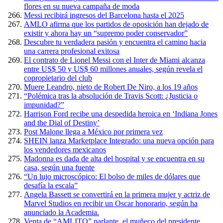
flores en su nueva campaña de moda
Messi recibirá ingresos del Barcelona hasta el 2025
AMLO afirma que los partidos de oposición han dejado de
existir y ahora hay un “supremo poder conservador”
Descubre tu verdadera pasión y encuentra el camino hacia
una carrera profesional exitosa
El contrato de Lionel Messi con el Inter de Miami alcanza
entre US$ 50 y US$ 60 millones anuales, según revela el
copropietario del club
Muere Leandro, nieto de Robert De Niro, a los 19 años
“Polémica tras la absolución de Travis Scott: ¿Justicia o
impunidad?”
Harrison Ford recibe una despedida heroica en ‘Indiana Jones
and the Dial of Destiny’
Post Malone llega a México por primera vez
SHEIN lanza Marketplace Integrado: una nueva opción para
los vendedores mexicanos
Madonna es dada de alta del hospital y se encuentra en su
casa, según una fuente
“Un lujo microscópico: El bolso de miles de dólares que
desafía la escala”
Angela Bassett se convertirá en la primera mujer y actriz de
Marvel Studios en recibir un Oscar honorario, según ha
anunciado la Academia.
Venta de “AMLITO” parlante, el muñeco del presidente