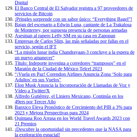
Digital
El Banco Central de El Salvador registra a 97 proveedores de
servicios de Bitcoin
¡Pringles sorprende con un sabor único: “Everything Bagel”!
Bajan del escenario a Edwin Luna, cantante de La Trakalosa
de Monterrey, por supuesta presencia de personas armadas
Asesinan al rapero Lefty SM en su casa en Zapopan
Empresas de Carlos Slim, las más señaladas por fallas en el
servicio, según el IFT
“La misión lunar india Chandrayaan-3 concluye a la espera de
un nuevo amanecer”
Título: Indeporte investiga a corredores “tramposos” en el
Maratón de la Ciudad de México Telcel 2023
“¡Vuela en Paz! Corendon Airlines Anuncia Zona ‘Solo para
Adultos’ en sus Vuelos”
Elon Musk Anuncia la Incorporación de Llamadas de Voz y
Vídeo a Twitter/X
Alfredo Gutiérrez, el Liniero Mexicano, Continúa en los
49ers por Tercer Año
Banxico Eleva Pronóstico de Crecimiento del PIB a 3% para
2023 y Mejora Perspectivas para 2024
Quintana Roo Arrasa en los World Travel Awards 2023 con
21 Premios
¡Descubre la oportunidad sin precedentes que la NASA para
la exploración espacial!