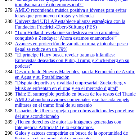
impulso para el éxito empresarial?”
AMLO recomienda música positiva a jóvenes para evitar
letras que promueven drogas y violencia
Universidad UDLAP establece alianza estratégica con la
Fundación Friedrich-Ebert-Stiftung (FES)
“Tom Holland revela que su destreza en la carpintería
conquistó a Zendaya: ‘Ahora estamos enamorados'”
Avances en protección de vaquita marina y totoaba: pesca
ilegal se reduce en un 79%
“El príncipe Harry busca revelar traumas infantiles:
Entrevistas deseadas con Putin, Trump y Zuckerberg en su
podcast”
Desarrollo de Nuevos Materiales para la Remoción de Azufre
en Agua y su Potabilización
“Disputa deportiva y rivalidad empresarial: Zuckerberg y
Musk se enfrentan en el ring y en el mercado digital”
Titán: El sumergible perdido en busca de los restos del Titanic
AMLO abandona aviones comerciales y se traslada en jets
militares en el tramo final de su sexenio
Usuarios de Uber se quejan por cobros adicionales por el uso
del aire acondicionado
¿Tienen derechos de autor las imágenes generadas con
Inteligencia Artificial? Te lo explicamos.
Galos y aztecas competirán en busca de la oportunidad de
llegar a la etapa previa del campeonato.