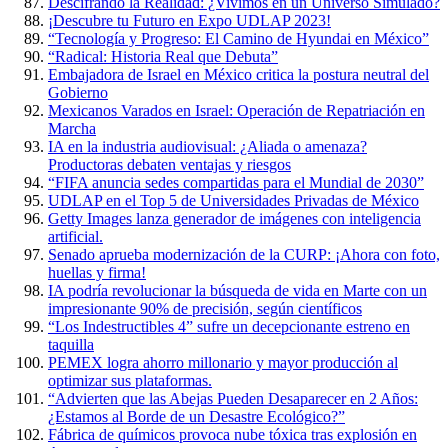
Descifrando la Realidad: ¿Vivimos en un Universo Simulado?
¡Descubre tu Futuro en Expo UDLAP 2023!
“Tecnología y Progreso: El Camino de Hyundai en México”
“Radical: Historia Real que Debuta”
Embajadora de Israel en México critica la postura neutral del
Gobierno
Mexicanos Varados en Israel: Operación de Repatriación en
Marcha
IA en la industria audiovisual: ¿Aliada o amenaza?
Productoras debaten ventajas y riesgos
“FIFA anuncia sedes compartidas para el Mundial de 2030”
UDLAP en el Top 5 de Universidades Privadas de México
Getty Images lanza generador de imágenes con inteligencia
artificial.
Senado aprueba modernización de la CURP: ¡Ahora con foto,
huellas y firma!
IA podría revolucionar la búsqueda de vida en Marte con un
impresionante 90% de precisión, según científicos
“Los Indestructibles 4” sufre un decepcionante estreno en
taquilla
PEMEX logra ahorro millonario y mayor producción al
optimizar sus plataformas.
“Advierten que las Abejas Pueden Desaparecer en 2 Años:
¿Estamos al Borde de un Desastre Ecológico?”
Fábrica de químicos provoca nube tóxica tras explosión en