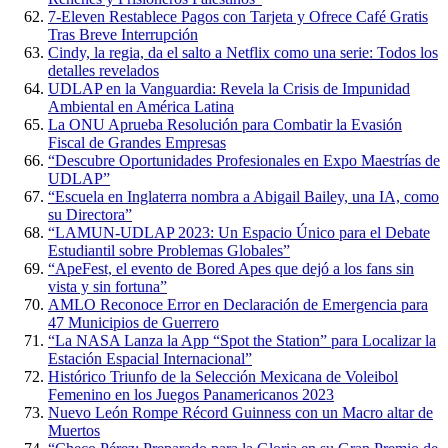
7-Eleven Restablece Pagos con Tarjeta y Ofrece Café Gratis
Tras Breve Interrupción
Cindy, la regia, da el salto a Netflix como una serie: Todos los
detalles revelados
UDLAP en la Vanguardia: Revela la Crisis de Impunidad
Ambiental en América Latina
La ONU Aprueba Resolución para Combatir la Evasión
Fiscal de Grandes Empresas
“Descubre Oportunidades Profesionales en Expo Maestrías de
UDLAP”
“Escuela en Inglaterra nombra a Abigail Bailey, una IA, como
su Directora”
“LAMUN-UDLAP 2023: Un Espacio Único para el Debate
Estudiantil sobre Problemas Globales”
“ApeFest, el evento de Bored Apes que dejó a los fans sin
vista y sin fortuna”
AMLO Reconoce Error en Declaración de Emergencia para
47 Municipios de Guerrero
“La NASA Lanza la App “Spot the Station” para Localizar la
Estación Espacial Internacional”
Histórico Triunfo de la Selección Mexicana de Voleibol
Femenino en los Juegos Panamericanos 2023
Nuevo León Rompe Récord Guinness con un Macro altar de
Muertos