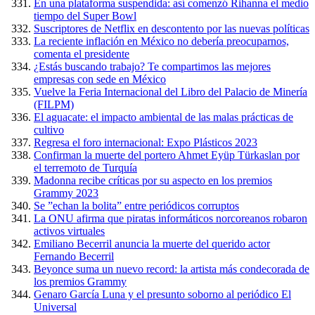
En una plataforma suspendida: así comenzó Rihanna el medio
tiempo del Super Bowl
Suscriptores de Netflix en descontento por las nuevas políticas
La reciente inflación en México no debería preocuparnos,
comenta el presidente
¿Estás buscando trabajo? Te compartimos las mejores
empresas con sede en México
Vuelve la Feria Internacional del Libro del Palacio de Minería
(FILPM)
El aguacate: el impacto ambiental de las malas prácticas de
cultivo
Regresa el foro internacional: Expo Plásticos 2023
Confirman la muerte del portero Ahmet Eyüp Türkaslan por
el terremoto de Turquía
Madonna recibe críticas por su aspecto en los premios
Grammy 2023
Se ”echan la bolita” entre periódicos corruptos
La ONU afirma que piratas informáticos norcoreanos robaron
activos virtuales
Emiliano Becerril anuncia la muerte del querido actor
Fernando Becerril
Beyonce suma un nuevo record: la artista más condecorada de
los premios Grammy
Genaro García Luna y el presunto soborno al periódico El
Universal