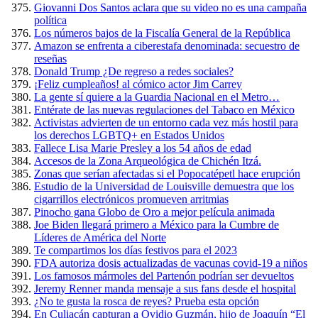
Giovanni Dos Santos aclara que su video no es una campaña
política
Los números bajos de la Fiscalía General de la República
Amazon se enfrenta a ciberestafa denominada: secuestro de
reseñas
Donald Trump ¿De regreso a redes sociales?
¡Feliz cumpleaños! al cómico actor Jim Carrey
La gente sí quiere a la Guardia Nacional en el Metro…
Entérate de las nuevas regulaciones del Tabaco en México
Activistas advierten de un entorno cada vez más hostil para
los derechos LGBTQ+ en Estados Unidos
Fallece Lisa Marie Presley a los 54 años de edad
Accesos de la Zona Arqueológica de Chichén Itzá.
Zonas que serían afectadas si el Popocatépetl hace erupción
Estudio de la Universidad de Louisville demuestra que los
cigarrillos electrónicos promueven arritmias
Pinocho gana Globo de Oro a mejor película animada
Joe Biden llegará primero a México para la Cumbre de
Líderes de América del Norte
Te compartimos los días festivos para el 2023
FDA autoriza dosis actualizadas de vacunas covid-19 a niños
Los famosos mármoles del Partenón podrían ser devueltos
Jeremy Renner manda mensaje a sus fans desde el hospital
¿No te gusta la rosca de reyes? Prueba esta opción
En Culiacán capturan a Ovidio Guzmán, hijo de Joaquín “El