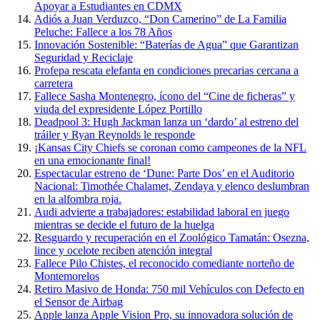
Apoyar a Estudiantes en CDMX
Adiós a Juan Verduzco, “Don Camerino” de La Familia
Peluche: Fallece a los 78 Años
Innovación Sostenible: “Baterías de Agua” que Garantizan
Seguridad y Reciclaje
Profepa rescata elefanta en condiciones precarias cercana a
carretera
Fallece Sasha Montenegro, ícono del “Cine de ficheras” y
viuda del expresidente López Portillo
Deadpool 3: Hugh Jackman lanza un ‘dardo’ al estreno del
tráiler y Ryan Reynolds le responde
¡Kansas City Chiefs se coronan como campeones de la NFL
en una emocionante final!
Espectacular estreno de ‘Dune: Parte Dos’ en el Auditorio
Nacional: Timothée Chalamet, Zendaya y elenco deslumbran
en la alfombra roja.
Audi advierte a trabajadores: estabilidad laboral en juego
mientras se decide el futuro de la huelga
Resguardo y recuperación en el Zoológico Tamatán: Osezna,
lince y ocelote reciben atención integral
Fallece Pilo Chistes, el reconocido comediante norteño de
Montemorelos
Retiro Masivo de Honda: 750 mil Vehículos con Defecto en
el Sensor de Airbag
Apple lanza Apple Vision Pro, su innovadora solución de