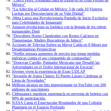
“Checo Pérez: Preparado para la Gloria en su Gran Premio de
México”
“La Adicción al Celular en México: 3 de cada 10 Viajeros
Luchan por Desconectarse de su Vida Digital”
¡Meta Lanza una Revolucionaria Pantalla de Inicio Exclusiva
para Celebridades de Instagram!
Amazon revoluciona su logística con la llegada de los robots
humanoides Digit
“Descubren Horno Clandestino con Restos Calcinos en
Tlaquepaque, Madres Buscadoras de Jalisco”
Acciones de Televisa Sufren su Mayor Caída en 8 Meses por
Desalentadoras Perspectivas
“Netflix prepara aumentos de precios tras tomar medidas
enérgicas contra el uso compartido de contraseñas”
“Donovan Carrillo, Patinador Mexicano que Desafió las
Adversidades en el Trofeo Internacional de Escocia”
Jóvenes viven la experiencia de Expo UDLAP
“Invasión de Autos Chinos: El Puerto Lázaro Cárdenas se
Llena de Novedades”
MrBeast alcanza un hito impresionante en YouTube con 200
millones de suscriptores
Citibanamex mantiene supremacía en preventa de boletos con
90% de participación.
NASA Capta el Espectacular Resplandor de una Colisión
Planetaria en el Espacio Profundo