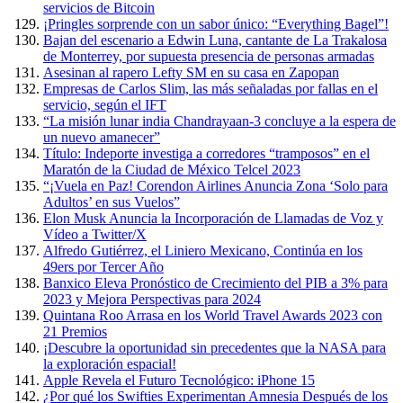
servicios de Bitcoin
¡Pringles sorprende con un sabor único: “Everything Bagel”!
Bajan del escenario a Edwin Luna, cantante de La Trakalosa
de Monterrey, por supuesta presencia de personas armadas
Asesinan al rapero Lefty SM en su casa en Zapopan
Empresas de Carlos Slim, las más señaladas por fallas en el
servicio, según el IFT
“La misión lunar india Chandrayaan-3 concluye a la espera de
un nuevo amanecer”
Título: Indeporte investiga a corredores “tramposos” en el
Maratón de la Ciudad de México Telcel 2023
“¡Vuela en Paz! Corendon Airlines Anuncia Zona ‘Solo para
Adultos’ en sus Vuelos”
Elon Musk Anuncia la Incorporación de Llamadas de Voz y
Vídeo a Twitter/X
Alfredo Gutiérrez, el Liniero Mexicano, Continúa en los
49ers por Tercer Año
Banxico Eleva Pronóstico de Crecimiento del PIB a 3% para
2023 y Mejora Perspectivas para 2024
Quintana Roo Arrasa en los World Travel Awards 2023 con
21 Premios
¡Descubre la oportunidad sin precedentes que la NASA para
la exploración espacial!
Apple Revela el Futuro Tecnológico: iPhone 15
¿Por qué los Swifties Experimentan Amnesia Después de los