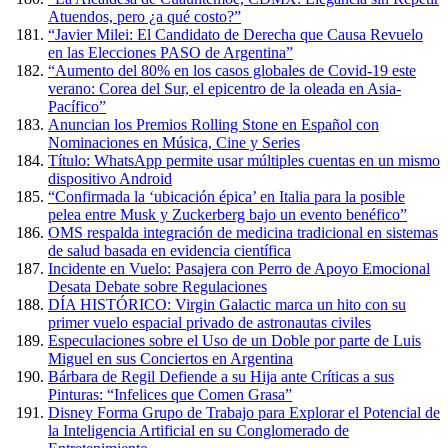
Atuendos, pero ¿a qué costo?”
“Javier Milei: El Candidato de Derecha que Causa Revuelo
en las Elecciones PASO de Argentina”
“Aumento del 80% en los casos globales de Covid-19 este
verano: Corea del Sur, el epicentro de la oleada en Asia-
Pacífico”
Anuncian los Premios Rolling Stone en Español con
Nominaciones en Música, Cine y Series
Título: WhatsApp permite usar múltiples cuentas en un mismo
dispositivo Android
“Confirmada la ‘ubicación épica’ en Italia para la posible
pelea entre Musk y Zuckerberg bajo un evento benéfico”
OMS respalda integración de medicina tradicional en sistemas
de salud basada en evidencia científica
Incidente en Vuelo: Pasajera con Perro de Apoyo Emocional
Desata Debate sobre Regulaciones
DÍA HISTÓRICO: Virgin Galactic marca un hito con su
primer vuelo espacial privado de astronautas civiles
Especulaciones sobre el Uso de un Doble por parte de Luis
Miguel en sus Conciertos en Argentina
Bárbara de Regil Defiende a su Hija ante Críticas a sus
Pinturas: “Infelices que Comen Grasa”
Disney Forma Grupo de Trabajo para Explorar el Potencial de
la Inteligencia Artificial en su Conglomerado de