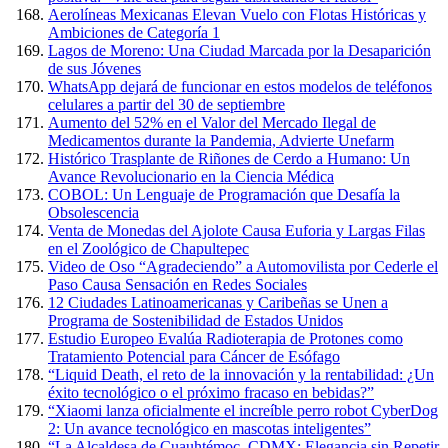
Aerolíneas Mexicanas Elevan Vuelo con Flotas Históricas y
Ambiciones de Categoría 1
Lagos de Moreno: Una Ciudad Marcada por la Desaparición
de sus Jóvenes
WhatsApp dejará de funcionar en estos modelos de teléfonos
celulares a partir del 30 de septiembre
Aumento del 52% en el Valor del Mercado Ilegal de
Medicamentos durante la Pandemia, Advierte Unefarm
Histórico Trasplante de Riñones de Cerdo a Humano: Un
Avance Revolucionario en la Ciencia Médica
COBOL: Un Lenguaje de Programación que Desafía la
Obsolescencia
Venta de Monedas del Ajolote Causa Euforia y Largas Filas
en el Zoológico de Chapultepec
Video de Oso “Agradeciendo” a Automovilista por Cederle el
Paso Causa Sensación en Redes Sociales
12 Ciudades Latinoamericanas y Caribeñas se Unen a
Programa de Sostenibilidad de Estados Unidos
Estudio Europeo Evalúa Radioterapia de Protones como
Tratamiento Potencial para Cáncer de Esófago
“Liquid Death, el reto de la innovación y la rentabilidad: ¿Un
éxito tecnológico o el próximo fracaso en bebidas?”
“Xiaomi lanza oficialmente el increíble perro robot CyberDog
2: Un avance tecnológico en mascotas inteligentes”
“La Alcaldesa de Cuauhtémoc, CDMX: Elegancia sin Repetir