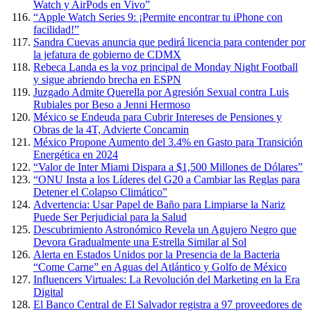
Watch y AirPods en Vivo”
“Apple Watch Series 9: ¡Permite encontrar tu iPhone con
facilidad!”
Sandra Cuevas anuncia que pedirá licencia para contender por
la jefatura de gobierno de CDMX
Rebeca Landa es la voz principal de Monday Night Football
y sigue abriendo brecha en ESPN
Juzgado Admite Querella por Agresión Sexual contra Luis
Rubiales por Beso a Jenni Hermoso
México se Endeuda para Cubrir Intereses de Pensiones y
Obras de la 4T, Advierte Concamin
México Propone Aumento del 3.4% en Gasto para Transición
Energética en 2024
“Valor de Inter Miami Dispara a $1,500 Millones de Dólares”
“ONU Insta a los Líderes del G20 a Cambiar las Reglas para
Detener el Colapso Climático”
Advertencia: Usar Papel de Baño para Limpiarse la Nariz
Puede Ser Perjudicial para la Salud
Descubrimiento Astronómico Revela un Agujero Negro que
Devora Gradualmente una Estrella Similar al Sol
Alerta en Estados Unidos por la Presencia de la Bacteria
“Come Carne” en Aguas del Atlántico y Golfo de México
Influencers Virtuales: La Revolución del Marketing en la Era
Digital
El Banco Central de El Salvador registra a 97 proveedores de