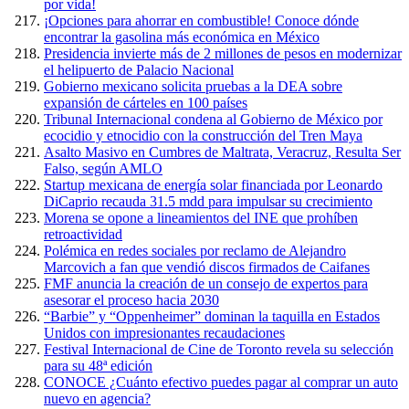
por vida!
¡Opciones para ahorrar en combustible! Conoce dónde
encontrar la gasolina más económica en México
Presidencia invierte más de 2 millones de pesos en modernizar
el helipuerto de Palacio Nacional
Gobierno mexicano solicita pruebas a la DEA sobre
expansión de cárteles en 100 países
Tribunal Internacional condena al Gobierno de México por
ecocidio y etnocidio con la construcción del Tren Maya
Asalto Masivo en Cumbres de Maltrata, Veracruz, Resulta Ser
Falso, según AMLO
Startup mexicana de energía solar financiada por Leonardo
DiCaprio recauda 31.5 mdd para impulsar su crecimiento
Morena se opone a lineamientos del INE que prohíben
retroactividad
Polémica en redes sociales por reclamo de Alejandro
Marcovich a fan que vendió discos firmados de Caifanes
FMF anuncia la creación de un consejo de expertos para
asesorar el proceso hacia 2030
“Barbie” y “Oppenheimer” dominan la taquilla en Estados
Unidos con impresionantes recaudaciones
Festival Internacional de Cine de Toronto revela su selección
para su 48ª edición
CONOCE ¿Cuánto efectivo puedes pagar al comprar un auto
nuevo en agencia?