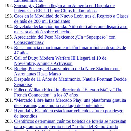
Entretenimiento
Samsung y Caltech llegan a un Acuerdo en Disputa de
Patentes en EE. UU. por Chips Inalámbricos
Caos en la Movilidad de Nuevo León tras el Regreso a Clases
de más de 200 mil Estudiantes
Revelada declaración jurada: Niño de 6 años que disparó a su
maestra alardeó sobre el hecho
Apreciación del Peso Mexicano: ¿Un “Superpeso” con
Consecuencias?
Rusia anuncia emocionante misión lunar robótica después de
47 años
Call of Duty: Modern Warfare III Llegará el 10 de
Noviembre, Anuncia Activision
Boeing Posterga el Lanzamiento de la Nave Starliner con
Astronautas Hasta Marzo
Después de 11 Años de Matrimonio, Natalie Portman Decide
Separarse
Fallece William Friedkin, director de “El exorcista” y “The
French Connection”, a los 87 años
“Mercado Libre lanza Mercado Play: una plataforma gratuita
de streaming con amplio catálogo de contenidos”
Hyundai y Kia piden estacionar vehículos afuera por riesgo
de incendios
Científicos determinan cuántos boletos de lotería se necesitan
para garantizar un premio en el “Lotto” del Reino Unido