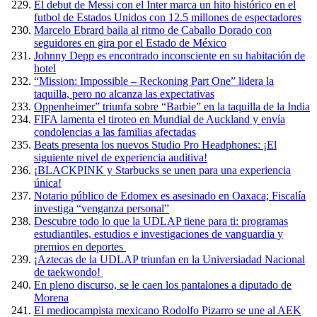
El debut de Messi con el Inter marca un hito histórico en el
futbol de Estados Unidos con 12.5 millones de espectadores
Marcelo Ebrard baila al ritmo de Caballo Dorado con
seguidores en gira por el Estado de México
Johnny Depp es encontrado inconsciente en su habitación de
hotel
“Mission: Impossible – Reckoning Part One” lidera la
taquilla, pero no alcanza las expectativas
Oppenheimer” triunfa sobre “Barbie” en la taquilla de la India
FIFA lamenta el tiroteo en Mundial de Auckland y envía
condolencias a las familias afectadas
Beats presenta los nuevos Studio Pro Headphones: ¡El
siguiente nivel de experiencia auditiva!
¡BLACKPINK y Starbucks se unen para una experiencia
única!
Notario público de Edomex es asesinado en Oaxaca; Fiscalía
investiga “venganza personal”
Descubre todo lo que la UDLAP tiene para ti: programas
estudiantiles, estudios e investigaciones de vanguardia y
premios en deportes
¡Aztecas de la UDLAP triunfan en la Universiadad Nacional
de taekwondo!
En pleno discurso, se le caen los pantalones a diputado de
Morena
El mediocampista mexicano Rodolfo Pizarro se une al AEK