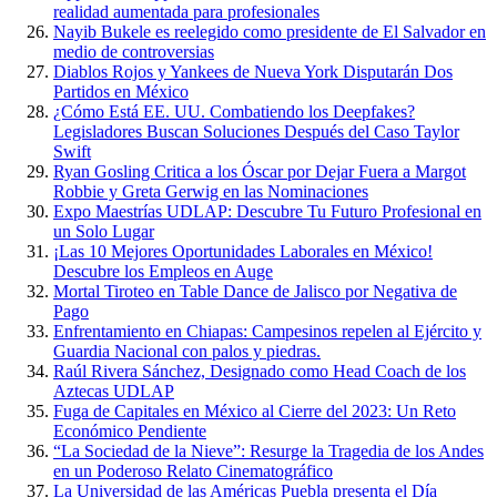
realidad aumentada para profesionales
Nayib Bukele es reelegido como presidente de El Salvador en
medio de controversias
Diablos Rojos y Yankees de Nueva York Disputarán Dos
Partidos en México
¿Cómo Está EE. UU. Combatiendo los Deepfakes?
Legisladores Buscan Soluciones Después del Caso Taylor
Swift
Ryan Gosling Critica a los Óscar por Dejar Fuera a Margot
Robbie y Greta Gerwig en las Nominaciones
Expo Maestrías UDLAP: Descubre Tu Futuro Profesional en
un Solo Lugar
¡Las 10 Mejores Oportunidades Laborales en México!
Descubre los Empleos en Auge
Mortal Tiroteo en Table Dance de Jalisco por Negativa de
Pago
Enfrentamiento en Chiapas: Campesinos repelen al Ejército y
Guardia Nacional con palos y piedras.
Raúl Rivera Sánchez, Designado como Head Coach de los
Aztecas UDLAP
Fuga de Capitales en México al Cierre del 2023: Un Reto
Económico Pendiente
“La Sociedad de la Nieve”: Resurge la Tragedia de los Andes
en un Poderoso Relato Cinematográfico
La Universidad de las Américas Puebla presenta el Día