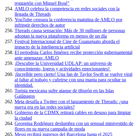
reggaetón con Miguel Bosé”
AMLO celebra la competencia en redes sociales con la
llegada de Threads
YouTube censura la conferencia matutina de AMLO por
infringir derechos de autor
Threads causa sensación: Más de 30 millones de personas
adoptan la nueva plataforma en menos de un día
Festival Internacional de Cine de Guanajuato aborda el
impacto de la inteligencia artificial
El periodista Carlos Jiménez recibe protección gubernamental
ante amenazas: AMLO
¡Descubre la Universidad UDLAP: un universo de
conocimiento, logros y actividades emocionantes!
¡Increíble pero cierto! Una fan de Taylor Swift se vuelve viral
al faltar al trabajo y cubrirse con una manta para ocultar su
identidad.
Turista mexicana sufre ataque de tiburón en las Islas
Galápagos
Meta desafía a Twitter con el lanzamiento de Threads: ¿una
nueva era en las redes sociales?
Gobierno de la CDMX retirará cables en desuso para limpiar
la ciudad
Georgina Rodríguez deslumbra con un sensual minivestido de
flores en su nueva campaña de moda
Messi recibirá ingresos del Barcelona hasta el 2025