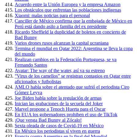
Acuerdo entre la Unión Europea y la empresa Amazon
Los obstáculos que enfrentan las poblaciones indígenas
Xiaomi: malas noticias para el personal
Canciller de México confirma que la embajada de México en
Perú está dando asilo a familia del ex presidente
Ricardo Sheffield la duplicidad de boletos en concierto de
Bad Bunny
Varios drones rusos alcanzan la capital ucraniana
Termina el mundial en Qatar 2022: Argentina se lleva la copa
del mundo
Realizan cambios en la Federación Portuguesa, se va
Fernando Santos
Avatar: The way of the water, así va su estreno
”Virus de los camellos” se registran contagios en Qatar entre
aficionados y futbolistas
AMLO habla sobre el atentado que sufrió el periodista Ciro
Gómez Leyva
Joe Biden habla sobre la regulación de armas
Inician las grabaciones de la secuela del Joker
Marvel propone a Tenoch Huerta para el Oscar
En EUA los gobernadores prohiben el uso de TikTok
¡Que venga Bad Bunny al Zócalo!
Sexta oleada de casos de Covid-19 en México
En México los periodistas sí viven en guerra
Francia contra Argentina en la final del Mundial