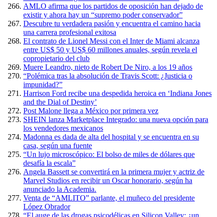
AMLO afirma que los partidos de oposición han dejado de
existir y ahora hay un “supremo poder conservador”
Descubre tu verdadera pasión y encuentra el camino hacia
una carrera profesional exitosa
El contrato de Lionel Messi con el Inter de Miami alcanza
entre US$ 50 y US$ 60 millones anuales, según revela el
copropietario del club
Muere Leandro, nieto de Robert De Niro, a los 19 años
“Polémica tras la absolución de Travis Scott: ¿Justicia o
impunidad?”
Harrison Ford recibe una despedida heroica en ‘Indiana Jones
and the Dial of Destiny’
Post Malone llega a México por primera vez
SHEIN lanza Marketplace Integrado: una nueva opción para
los vendedores mexicanos
Madonna es dada de alta del hospital y se encuentra en su
casa, según una fuente
“Un lujo microscópico: El bolso de miles de dólares que
desafía la escala”
Angela Bassett se convertirá en la primera mujer y actriz de
Marvel Studios en recibir un Oscar honorario, según ha
anunciado la Academia.
Venta de “AMLITO” parlante, el muñeco del presidente
López Obrador
“El auge de las drogas psicodélicas en Silicon Valley: ¿un