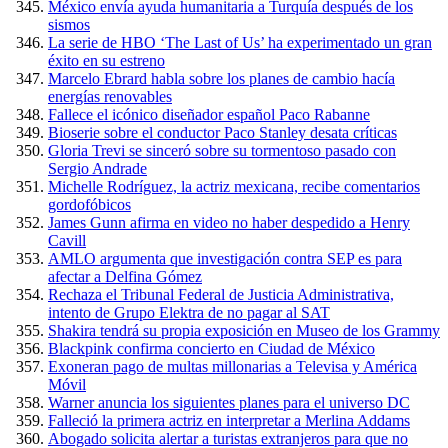
México envía ayuda humanitaria a Turquía después de los
sismos
La serie de HBO ‘The Last of Us’ ha experimentado un gran
éxito en su estreno
Marcelo Ebrard habla sobre los planes de cambio hacía
energías renovables
Fallece el icónico diseñador español Paco Rabanne
Bioserie sobre el conductor Paco Stanley desata críticas
Gloria Trevi se sinceró sobre su tormentoso pasado con
Sergio Andrade
Michelle Rodríguez, la actriz mexicana, recibe comentarios
gordofóbicos
James Gunn afirma en video no haber despedido a Henry
Cavill
AMLO argumenta que investigación contra SEP es para
afectar a Delfina Gómez
Rechaza el Tribunal Federal de Justicia Administrativa,
intento de Grupo Elektra de no pagar al SAT
Shakira tendrá su propia exposición en Museo de los Grammy
Blackpink confirma concierto en Ciudad de México
Exoneran pago de multas millonarias a Televisa y América
Móvil
Warner anuncia los siguientes planes para el universo DC
Falleció la primera actriz en interpretar a Merlina Addams
Abogado solicita alertar a turistas extranjeros para que no