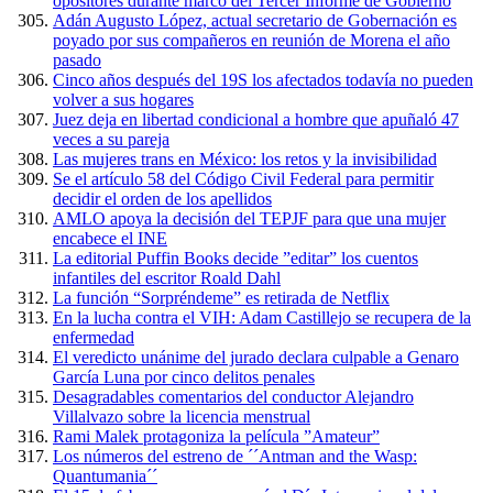
opositores durante marco del Tercer Informe de Gobierno
Adán Augusto López, actual secretario de Gobernación es
poyado por sus compañeros en reunión de Morena el año
pasado
Cinco años después del 19S los afectados todavía no pueden
volver a sus hogares
Juez deja en libertad condicional a hombre que apuñaló 47
veces a su pareja
Las mujeres trans en México: los retos y la invisibilidad
Se el artículo 58 del Código Civil Federal para permitir
decidir el orden de los apellidos
AMLO apoya la decisión del TEPJF para que una mujer
encabece el INE
La editorial Puffin Books decide ”editar” los cuentos
infantiles del escritor Roald Dahl
La función “Sorpréndeme” es retirada de Netflix
En la lucha contra el VIH: Adam Castillejo se recupera de la
enfermedad
El veredicto unánime del jurado declara culpable a Genaro
García Luna por cinco delitos penales
Desagradables comentarios del conductor Alejandro
Villalvazo sobre la licencia menstrual
Rami Malek protagoniza la película ”Amateur”
Los números del estreno de ´´Antman and the Wasp:
Quantumania´´