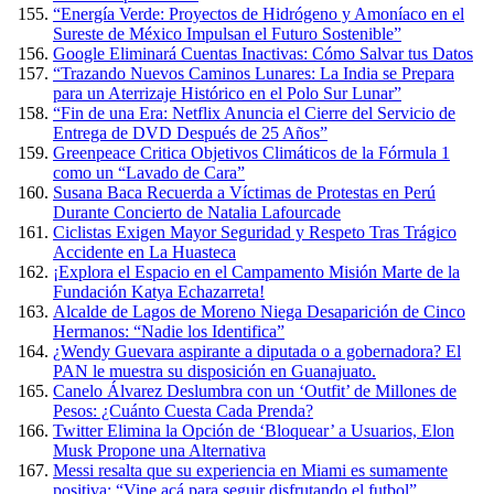
“Energía Verde: Proyectos de Hidrógeno y Amoníaco en el
Sureste de México Impulsan el Futuro Sostenible”
Google Eliminará Cuentas Inactivas: Cómo Salvar tus Datos
“Trazando Nuevos Caminos Lunares: La India se Prepara
para un Aterrizaje Histórico en el Polo Sur Lunar”
“Fin de una Era: Netflix Anuncia el Cierre del Servicio de
Entrega de DVD Después de 25 Años”
Greenpeace Critica Objetivos Climáticos de la Fórmula 1
como un “Lavado de Cara”
Susana Baca Recuerda a Víctimas de Protestas en Perú
Durante Concierto de Natalia Lafourcade
Ciclistas Exigen Mayor Seguridad y Respeto Tras Trágico
Accidente en La Huasteca
¡Explora el Espacio en el Campamento Misión Marte de la
Fundación Katya Echazarreta!
Alcalde de Lagos de Moreno Niega Desaparición de Cinco
Hermanos: “Nadie los Identifica”
¿Wendy Guevara aspirante a diputada o a gobernadora? El
PAN le muestra su disposición en Guanajuato.
Canelo Álvarez Deslumbra con un ‘Outfit’ de Millones de
Pesos: ¿Cuánto Cuesta Cada Prenda?
Twitter Elimina la Opción de ‘Bloquear’ a Usuarios, Elon
Musk Propone una Alternativa
Messi resalta que su experiencia en Miami es sumamente
positiva: “Vine acá para seguir disfrutando el futbol”