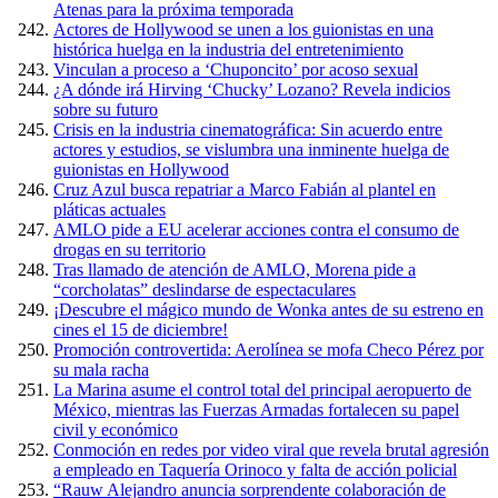
Atenas para la próxima temporada
Actores de Hollywood se unen a los guionistas en una
histórica huelga en la industria del entretenimiento
Vinculan a proceso a ‘Chuponcito’ por acoso sexual
¿A dónde irá Hirving ‘Chucky’ Lozano? Revela indicios
sobre su futuro
Crisis en la industria cinematográfica: Sin acuerdo entre
actores y estudios, se vislumbra una inminente huelga de
guionistas en Hollywood
Cruz Azul busca repatriar a Marco Fabián al plantel en
pláticas actuales
AMLO pide a EU acelerar acciones contra el consumo de
drogas en su territorio
Tras llamado de atención de AMLO, Morena pide a
“corcholatas” deslindarse de espectaculares
¡Descubre el mágico mundo de Wonka antes de su estreno en
cines el 15 de diciembre!
Promoción controvertida: Aerolínea se mofa Checo Pérez por
su mala racha
La Marina asume el control total del principal aeropuerto de
México, mientras las Fuerzas Armadas fortalecen su papel
civil y económico
Conmoción en redes por video viral que revela brutal agresión
a empleado en Taquería Orinoco y falta de acción policial
“Rauw Alejandro anuncia sorprendente colaboración de