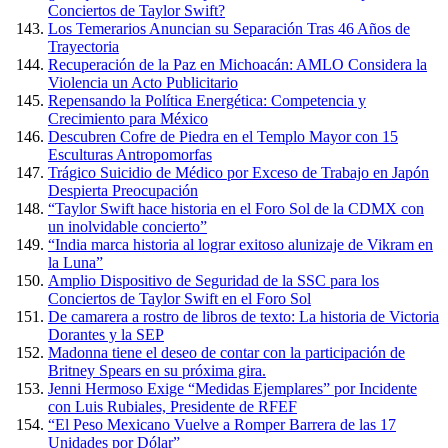
Conciertos de Taylor Swift?
Los Temerarios Anuncian su Separación Tras 46 Años de
Trayectoria
Recuperación de la Paz en Michoacán: AMLO Considera la
Violencia un Acto Publicitario
Repensando la Política Energética: Competencia y
Crecimiento para México
Descubren Cofre de Piedra en el Templo Mayor con 15
Esculturas Antropomorfas
Trágico Suicidio de Médico por Exceso de Trabajo en Japón
Despierta Preocupación
“Taylor Swift hace historia en el Foro Sol de la CDMX con
un inolvidable concierto”
“India marca historia al lograr exitoso alunizaje de Vikram en
la Luna”
Amplio Dispositivo de Seguridad de la SSC para los
Conciertos de Taylor Swift en el Foro Sol
De camarera a rostro de libros de texto: La historia de Victoria
Dorantes y la SEP
Madonna tiene el deseo de contar con la participación de
Britney Spears en su próxima gira.
Jenni Hermoso Exige “Medidas Ejemplares” por Incidente
con Luis Rubiales, Presidente de RFEF
“El Peso Mexicano Vuelve a Romper Barrera de las 17
Unidades por Dólar”