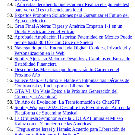
¿Aún estas decidiendo que estudiar? Realiza el siguiente test
para ver cuál es tu licenciatura ideal
Expertos Proponen Soluciones para Garantizar el Futuro del
Agua en México
Gran Final Abierta: Tigres y América Empatan 1-1 en un
Duelo Electrizante en el Volcán
Aprobada Ampliación Histórica: Paternidad en México Puede
Ser de hasta 30 Días con Goce de Sueldo
Navegando por la Encrucijada Digital: Cookies, Privacidad y
Personalización en la Web
Spotify Ajusta su Melodía: Despidos y Cambios en Busca de
Estabilidad Financiera
Descubre las Maestrías que Impulsarán tu Carrera en el
Próximo Año
Fallece Mali, el Último Elefante en Filipinas tras Décadas de
Controversia y Lucha por su Liberación
GTA VI: Un Viaje Épico a la Próxima Generación del
Crimen y la Aventura”
Un Año de Evolución: La Transformación de ChatGPT
Spotify Wrapped 2023: Descubre tus Favoritos del Año en la
Plataforma de Streaming Musical
La Orquesta Symphonia de la UDLAP Ilumina el Museo
Kaluz con el ‘Concierto de las Américas’
“Tregua entre Israel y Hamás: Acuerdo para Liberación de
Rehenes y Prisioneros Palestinos”