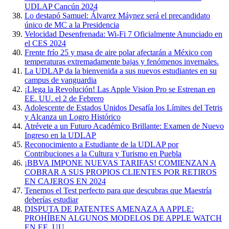
UDLAP Cancún 2024
Lo destapó Samuel: Álvarez Máynez será el precandidato
único de MC a la Presidencia
Velocidad Desenfrenada: Wi-Fi 7 Oficialmente Anunciado en
el CES 2024
Frente frío 25 y masa de aire polar afectarán a México con
temperaturas extremadamente bajas y fenómenos invernales.
La UDLAP da la bienvenida a sus nuevos estudiantes en su
campus de vanguardia
¡Llega la Revolución! Las Apple Vision Pro se Estrenan en
EE. UU. el 2 de Febrero
Adolescente de Estados Unidos Desafía los Límites del Tetris
y Alcanza un Logro Histórico
Atrévete a un Futuro Académico Brillante: Examen de Nuevo
Ingreso en la UDLAP
Reconocimiento a Estudiante de la UDLAP por
Contribuciones a la Cultura y Turismo en Puebla
¡BBVA IMPONE NUEVAS TARIFAS! COMIENZAN A
COBRAR A SUS PROPIOS CLIENTES POR RETIROS
EN CAJEROS EN 2024
Tenemos el Test perfecto para que descubras que Maestría
deberías estudiar
DISPUTA DE PATENTES AMENAZA A APPLE:
PROHÍBEN ALGUNOS MODELOS DE APPLE WATCH
EN EE. UU.