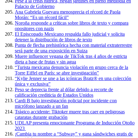
Pese a la crisis hídrica, riegan jardines en pleno mediodía en
Palacio de Gobierno
Ana Gabriela Guevara menosprecia el récord de Paola
Morán: “Es un récord fácil”
Noroña responde a críticas sobre libros de texto y compara
opositores con nazis
El Episcopado Mexicano respalda fallo judicial y solicita
detener la distribución de libros de texto
Punta de flecha prehistórica hecha con material extraterrestre
será parte de una exposición en Suiza
Muere influencer vegana de TikTok tras 4 años de estricta
dieta a base de frutas y sin agua
“Turista mexicana denuncia violación en grupo cerca de la
Torre Eiffel en París: se abre investigación”
“Kylie Jenner se une a las icónicas Bratz® en una colección
única y exclusiva”
Peso se deprecia frente al dólar debido a recorte de
calificación crediticia de Estados Unidos
Cardi B bajo investigación policial por incidente con
micrófono lanzado a un fan
Trágico accidente: Tiktoker muere tras caer en peligrosas
cataratas durante grabación
UDLAP presenta emocionante Programa de Inducción Otoño
2023
¡Cambia tu nombre a “Subway” y gana sándwiches gratis de