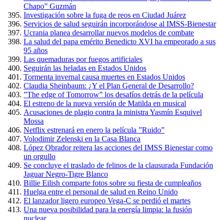
Chapo” Guzmán
Investigación sobre la fuga de reos en Ciudad Juárez
Servicios de salud seguirán incorporándose al IMSS-Bienestar
Ucrania planea desarrollar nuevos modelos de combate
La salud del papa emérito Benedicto XVI ha empeorado a sus
95 años
Las quemaduras por fuegos artificiales
Seguirán las heladas en Estados Unidos
Tormenta invernal causa muertes en Estados Unidos
Claudia Sheinbaum: ¿Y el Plan General de Desarrollo?
”The edge of Tomorrow” los desafíos detrás de la película
El estreno de la nueva versión de Matilda en musical
Acusaciones de plagio contra la ministra Yasmín Esquivel
Mossa
Netflix estrenará en enero la película ”Ruido”
Volodimir Zelenski en la Casa Blanca
López Obrador reitera las acciones del IMSS Bienestar como
un orgullo
Se concluye el traslado de felinos de la clausurada Fundación
Jaguar Negro-Tigre Blanco
Billie Eilish comparte fotos sobre su fiesta de cumpleaños
Huelga entre el personal de salud en Reino Unido
El lanzador ligero europeo Vega-C se perdió el martes
Una nueva posibilidad para la energía limpia: la fusión
nuclear