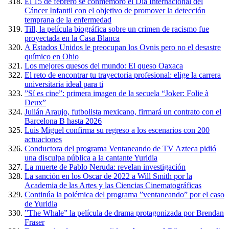
El 15 de febrero se conmemoró el Día Internacional del
Cáncer Infantil con el objetivo de promover la detección
temprana de la enfermedad
Till, la película biográfica sobre un crimen de racismo fue
proyectada en la Casa Blanca
A Estados Unidos le preocupan los Ovnis pero no el desastre
químico en Ohio
Los mejores quesos del mundo: El queso Oaxaca
El reto de encontrar tu trayectoria profesional: elige la carrera
universitaria ideal para ti
”Sí es cine”: primera imagen de la secuela “Joker: Folie à
Deux”
Julián Araujo, futbolista mexicano, firmará un contrato con el
Barcelona B hasta 2026
Luis Miguel confirma su regreso a los escenarios con 200
actuaciones
Conductora del programa Ventaneando de TV Azteca pidió
una disculpa pública a la cantante Yuridia
La muerte de Pablo Neruda: revelan investigación
La sanción en los Oscar de 2022 a Will Smith por la
Academia de las Artes y las Ciencias Cinematográficas
Continúa la polémica del programa ”ventaneando” por el caso
de Yuridia
”The Whale” la película de drama protagonizada por Brendan
Fraser