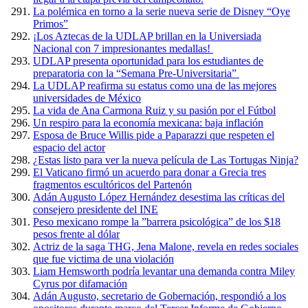
La polémica en torno a la serie nueva serie de Disney “Oye
Primos”
¡Los Aztecas de la UDLAP brillan en la Universiada
Nacional con 7 impresionantes medallas!
UDLAP presenta oportunidad para los estudiantes de
preparatoria con la “Semana Pre-Universitaria”
La UDLAP reafirma su estatus como una de las mejores
universidades de México
La vida de Ana Carmona Ruiz y su pasión por el Fútbol
Un respiro para la economía mexicana: baja inflación
Esposa de Bruce Willis pide a Paparazzi que respeten el
espacio del actor
¿Estas listo para ver la nueva película de Las Tortugas Ninja?
El Vaticano firmó un acuerdo para donar a Grecia tres
fragmentos escultóricos del Partenón
Adán Augusto López Hernández desestima las críticas del
consejero presidente del INE
Peso mexicano rompe la ”barrera psicológica” de los $18
pesos frente al dólar
Actriz de la saga THG, Jena Malone, revela en redes sociales
que fue victima de una violación
Liam Hemsworth podría levantar una demanda contra Miley
Cyrus por difamación
Adán Augusto, secretario de Gobernación, respondió a los