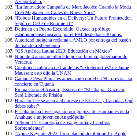
Azcapotzalco.
“La Innovadora Campaña de Marc Jacobs: Cuando la Moda
Crea Magia en las Calles de Nueva York”
“Robots Humanoides en el Delivery: Un Futuro Prometedor,
Según el CEO de Roomie IT”
Detienen en Puerto Escondido, Oaxaca a prófugo
estadounidense buscado por el FBI desde hace 30 años.
Autoridad indígena reclama a AMLO por entrega del bastón
de mando a Sheinbaum
“QS América Latina 2023: Educación en México”
Niño de 4 años fue ultimado por su familia: gobernador de
Veracruz
Científicos califican de fraude los “extraterrestres” de Jaime
Maussan; esto dijo la UNAM
Cantante Peso Pluma es amenazado por el CJNG previo a su
concierto en Tijuana
Emma Coronel Aispuro, Esposa de “El Chapo” Guzmán,
Será Liberada de Prisión
Huracán Lee se acerca al noreste de EE.UU. y Canadá: ¿Qué
debes saber?
Fiscalía inicia investigación por golpiza de estudiantes de la
Anáhuac a un joven en Angelópolis
“iPhone 15 Tecnología de Vanguardia y Cambios
Sorprendentes”
“Apple Keynote 2023: Presentación del iPhone 15, Apple