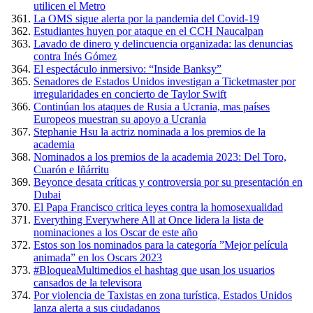
utilicen el Metro
La OMS sigue alerta por la pandemia del Covid-19
Estudiantes huyen por ataque en el CCH Naucalpan
Lavado de dinero y delincuencia organizada: las denuncias
contra Inés Gómez
El espectáculo inmersivo: “Inside Banksy”
Senadores de Estados Unidos investigan a Ticketmaster por
irregularidades en concierto de Taylor Swift
Continúan los ataques de Rusia a Ucrania, mas países
Europeos muestran su apoyo a Ucrania
Stephanie Hsu la actriz nominada a los premios de la
academia
Nominados a los premios de la academia 2023: Del Toro,
Cuarón e Iñárritu
Beyonce desata críticas y controversia por su presentación en
Dubai
El Papa Francisco critica leyes contra la homosexualidad
Everything Everywhere All at Once lidera la lista de
nominaciones a los Oscar de este año
Estos son los nominados para la categoría ”Mejor película
animada” en los Oscars 2023
#BloqueaMultimedios el hashtag que usan los usuarios
cansados de la televisora
Por violencia de Taxistas en zona turística, Estados Unidos
lanza alerta a sus ciudadanos