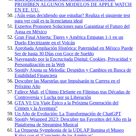
PROHÍBEN ALGUNOS MODELOS DE APPLE WATCH
EN EE. UU.
¿Aún estas decidiendo que estudiar? Realiza el siguiente test
para ver cuál es tu licenciatura ideal
Expertos Proponen Soluciones para Garantizar el Futuro del
Agua en México
Gran Final Abierta: Tigres y América Empatan 1-1 en un
Duelo Electrizante en el Volcán
Aprobada Ampliación Histórica: Paternidad en México Puede
Ser de hasta 30 Días con Goce de Sueldo
Navegando por la Encrucijada Digital: Cookies, Privacidad y
Personalización en la Web
Spotify Ajusta su Melodía: Despidos y Cambios en Busca de
Estabilidad Financiera
Descubre las Maestrías que Impulsarán tu Carrera en el
Próximo Año
Fallece Mali, el Último Elefante en Filipinas tras Décadas de
Controversia y Lucha por su Liberación
GTA VI: Un Viaje Épico a la Próxima Generación del
Crimen y la Aventura”
Un Año de Evolución: La Transformación de ChatGPT
Spotify Wrapped 2023: Descubre tus Favoritos del Año en la
Plataforma de Streaming Musical
La Orquesta Symphonia de la UDLAP Ilumina el Museo
Kaluz con el ‘Concierto de las Américas’