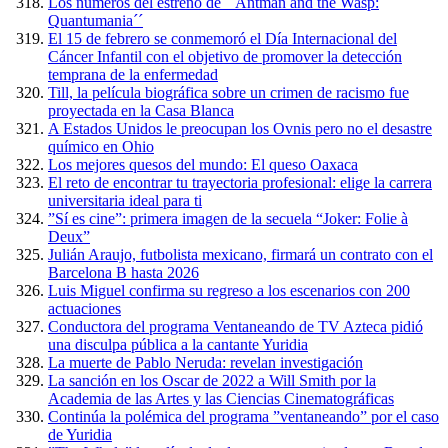
Los números del estreno de ´´Antman and the Wasp:
Quantumania´´
El 15 de febrero se conmemoró el Día Internacional del
Cáncer Infantil con el objetivo de promover la detección
temprana de la enfermedad
Till, la película biográfica sobre un crimen de racismo fue
proyectada en la Casa Blanca
A Estados Unidos le preocupan los Ovnis pero no el desastre
químico en Ohio
Los mejores quesos del mundo: El queso Oaxaca
El reto de encontrar tu trayectoria profesional: elige la carrera
universitaria ideal para ti
”Sí es cine”: primera imagen de la secuela “Joker: Folie à
Deux”
Julián Araujo, futbolista mexicano, firmará un contrato con el
Barcelona B hasta 2026
Luis Miguel confirma su regreso a los escenarios con 200
actuaciones
Conductora del programa Ventaneando de TV Azteca pidió
una disculpa pública a la cantante Yuridia
La muerte de Pablo Neruda: revelan investigación
La sanción en los Oscar de 2022 a Will Smith por la
Academia de las Artes y las Ciencias Cinematográficas
Continúa la polémica del programa ”ventaneando” por el caso
de Yuridia