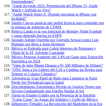
Sorprendentes”
“Apple Keynote 2023: Presentación del iPhone 15, Apple
Watch y AirPods en Vivo”
“Apple Watch Series 9: ¡Permite encontrar tu iPhone con
facilidad!”
Sandra Cuevas anuncia que pedirá licencia para contender por
la jefatura de gobierno de CDMX
Rebeca Landa es la voz principal de Monday Night Football
y sigue abriendo brecha en ESPN
Juzgado Admite Querella por Agresión Sexual contra Luis
Rubiales por Beso a Jenni Hermoso
México se Endeuda para Cubrir Intereses de Pensiones y
Obras de la 4T, Advierte Concamin
México Propone Aumento del 3.4% en Gasto para Transición
Energética en 2024
“Valor de Inter Miami Dispara a $1,500 Millones de Dólares”
“ONU Insta a los Líderes del G20 a Cambiar las Reglas para
Detener el Colapso Climático”
Advertencia: Usar Papel de Baño para Limpiarse la Nariz
Puede Ser Perjudicial para la Salud
Descubrimiento Astronómico Revela un Agujero Negro que
Devora Gradualmente una Estrella Similar al Sol
Alerta en Estados Unidos por la Presencia de la Bacteria
“Come Carne” en Aguas del Atlántico y Golfo de México
Influencers Virtuales: La Revolución del Marketing en la Era