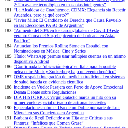
2: Un avance tecnológico en mascotas inteligentes”
“La Alcaldesa de Cuauhtémoc, CDMX: Elegancia sin Repetir
Atuendos, pero ¿a qué costo?”
“Javier Milei: El Candidato de Derecha que Causa Revuelo
en las Elecciones PASO de Argentina”
“Aumento del 80% en los casos globales de Covid-19 este
verano: Corea del Sur, el epicentro de la oleada en Asia-
Pacífico”
Anuncian los Premios Rolling Stone en Español con
Nominaciones en Música, Cine y Series
Título: WhatsApp permite usar múltiples cuentas en un mismo
dispositivo Android
“Confirmada la ‘ubicación épica’ en Italia para la posible
pelea entre Musk y Zuckerberg bajo un evento benéfico”
OMS respalda integración de medicina tradicional en sistemas
de salud basada en evidencia científica
Incidente en Vuelo: Pasajera con Perro de Apoyo Emocional
Desata Debate sobre Regulaciones
DÍA HISTÓRICO: Virgin Galactic marca un hito con su
primer vuelo espacial privado de astronautas civiles
Especulaciones sobre el Uso de un Doble por parte de Luis
Miguel en sus Conciertos en Argentina
Bárbara de Regil Defiende a su Hija ante Críticas a sus
Pinturas: “Infelices que Comen Grasa”