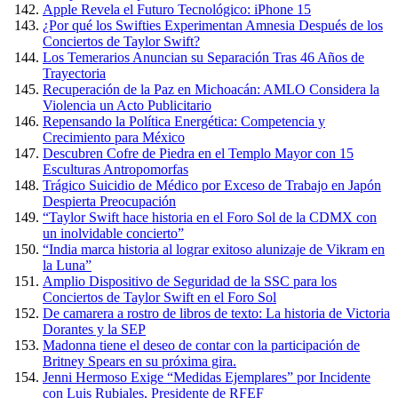
Apple Revela el Futuro Tecnológico: iPhone 15
¿Por qué los Swifties Experimentan Amnesia Después de los
Conciertos de Taylor Swift?
Los Temerarios Anuncian su Separación Tras 46 Años de
Trayectoria
Recuperación de la Paz en Michoacán: AMLO Considera la
Violencia un Acto Publicitario
Repensando la Política Energética: Competencia y
Crecimiento para México
Descubren Cofre de Piedra en el Templo Mayor con 15
Esculturas Antropomorfas
Trágico Suicidio de Médico por Exceso de Trabajo en Japón
Despierta Preocupación
“Taylor Swift hace historia en el Foro Sol de la CDMX con
un inolvidable concierto”
“India marca historia al lograr exitoso alunizaje de Vikram en
la Luna”
Amplio Dispositivo de Seguridad de la SSC para los
Conciertos de Taylor Swift en el Foro Sol
De camarera a rostro de libros de texto: La historia de Victoria
Dorantes y la SEP
Madonna tiene el deseo de contar con la participación de
Britney Spears en su próxima gira.
Jenni Hermoso Exige “Medidas Ejemplares” por Incidente
con Luis Rubiales, Presidente de RFEF