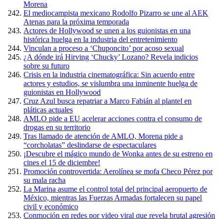
Morena
El mediocampista mexicano Rodolfo Pizarro se une al AEK
Atenas para la próxima temporada
Actores de Hollywood se unen a los guionistas en una
histórica huelga en la industria del entretenimiento
Vinculan a proceso a ‘Chuponcito’ por acoso sexual
¿A dónde irá Hirving ‘Chucky’ Lozano? Revela indicios
sobre su futuro
Crisis en la industria cinematográfica: Sin acuerdo entre
actores y estudios, se vislumbra una inminente huelga de
guionistas en Hollywood
Cruz Azul busca repatriar a Marco Fabián al plantel en
pláticas actuales
AMLO pide a EU acelerar acciones contra el consumo de
drogas en su territorio
Tras llamado de atención de AMLO, Morena pide a
“corcholatas” deslindarse de espectaculares
¡Descubre el mágico mundo de Wonka antes de su estreno en
cines el 15 de diciembre!
Promoción controvertida: Aerolínea se mofa Checo Pérez por
su mala racha
La Marina asume el control total del principal aeropuerto de
México, mientras las Fuerzas Armadas fortalecen su papel
civil y económico
Conmoción en redes por video viral que revela brutal agresión