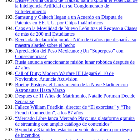
Disney Forma Grupo de Trabajo para Explorar el Potencial de
la Inteligencia Artificial en su Conglomerado de
Entretenimiento
Samsung y Caltech llegan a un Acuerdo en Disputa de
Patentes en EE. UU. por Chips Inalámbricos
Caos en la Movilidad de Nuevo León tras el Regreso a Clases
de más de 200 mil Estudiantes
Revelada declaración jurada: Niño de 6 años que disparó a su
maestra alardeó sobre el hecho
Apreciación del Peso Mexicano: ¿Un “Superpeso” con
Consecuencias?
Rusia anuncia emocionante misión lunar robótica después de
47 años
Call of Duty: Modern Warfare III Llegará el 10 de
Noviembre, Anuncia Activision
Boeing Posterga el Lanzamiento de la Nave Starliner con
Astronautas Hasta Marzo
Después de 11 Años de Matrimonio, Natalie Portman Decide
Separarse
Fallece William Friedkin, director de “El exorcista” y “The
French Connection”, a los 87 años
“Mercado Libre lanza Mercado Play: una plataforma gratuita
de streaming con amplio catálogo de contenidos”
Hyundai y Kia piden estacionar vehículos afuera por riesgo
de incendios