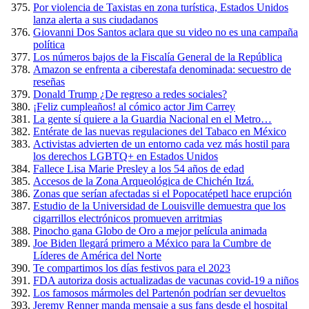
Por violencia de Taxistas en zona turística, Estados Unidos
lanza alerta a sus ciudadanos
Giovanni Dos Santos aclara que su video no es una campaña
política
Los números bajos de la Fiscalía General de la República
Amazon se enfrenta a ciberestafa denominada: secuestro de
reseñas
Donald Trump ¿De regreso a redes sociales?
¡Feliz cumpleaños! al cómico actor Jim Carrey
La gente sí quiere a la Guardia Nacional en el Metro…
Entérate de las nuevas regulaciones del Tabaco en México
Activistas advierten de un entorno cada vez más hostil para
los derechos LGBTQ+ en Estados Unidos
Fallece Lisa Marie Presley a los 54 años de edad
Accesos de la Zona Arqueológica de Chichén Itzá.
Zonas que serían afectadas si el Popocatépetl hace erupción
Estudio de la Universidad de Louisville demuestra que los
cigarrillos electrónicos promueven arritmias
Pinocho gana Globo de Oro a mejor película animada
Joe Biden llegará primero a México para la Cumbre de
Líderes de América del Norte
Te compartimos los días festivos para el 2023
FDA autoriza dosis actualizadas de vacunas covid-19 a niños
Los famosos mármoles del Partenón podrían ser devueltos
Jeremy Renner manda mensaje a sus fans desde el hospital