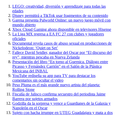
LEGO: creatividad, diversión y aprendizaje para todas las
edades
Disney permitirá a TikTok usar fragmentos de su contenido
Garena presenta Palworld Online: un nuevo juego móvil con
mundo abierto
Xbox Cloud Gaming ahora disponible en televisores Hisense
La Liga MX regresa a EA FC 27 con clubes y jugadores
oficiales
Documental revela casos de abuso sexual en producciones de
Nickelodeon: ‘Quiet on Set’
Fallece David Seidler, ganador del Oscar por “El discurso del
rey”, mientras pescaba en Nueva Zelanda
Presentación del libro “En torno al Guernica. Diálogo entre
Picasso y Fernández Carrión” en el Salón de la Plástica
Mexicana del INBAL
YouTube rediseña su app para TV para destacar los
comentarios sin ocultar el video
Peso Pluma es el más grande nuevo artista del planeta:
Rolling Stone
Fiscalía de Jalisco confirma secuestro del periodista Jaime
Barrera por sujetos armados
Godzilla da la sorpresa y vence a Guardianes de la Galaxia y
Napoleón en el Oscar
Sujeto con hacha irrumpe en UTEG Guadalajara y mata a dos