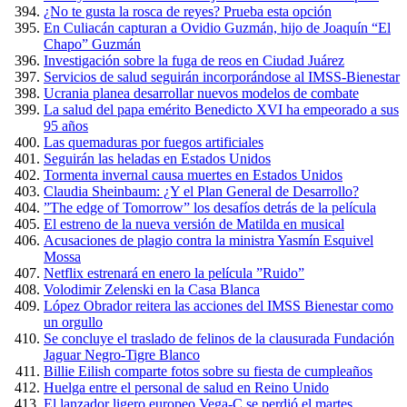
¿No te gusta la rosca de reyes? Prueba esta opción
En Culiacán capturan a Ovidio Guzmán, hijo de Joaquín “El
Chapo” Guzmán
Investigación sobre la fuga de reos en Ciudad Juárez
Servicios de salud seguirán incorporándose al IMSS-Bienestar
Ucrania planea desarrollar nuevos modelos de combate
La salud del papa emérito Benedicto XVI ha empeorado a sus
95 años
Las quemaduras por fuegos artificiales
Seguirán las heladas en Estados Unidos
Tormenta invernal causa muertes en Estados Unidos
Claudia Sheinbaum: ¿Y el Plan General de Desarrollo?
”The edge of Tomorrow” los desafíos detrás de la película
El estreno de la nueva versión de Matilda en musical
Acusaciones de plagio contra la ministra Yasmín Esquivel
Mossa
Netflix estrenará en enero la película ”Ruido”
Volodimir Zelenski en la Casa Blanca
López Obrador reitera las acciones del IMSS Bienestar como
un orgullo
Se concluye el traslado de felinos de la clausurada Fundación
Jaguar Negro-Tigre Blanco
Billie Eilish comparte fotos sobre su fiesta de cumpleaños
Huelga entre el personal de salud en Reino Unido
El lanzador ligero europeo Vega-C se perdió el martes