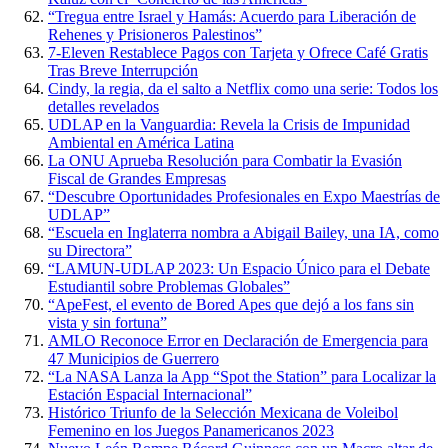
“Tregua entre Israel y Hamás: Acuerdo para Liberación de
Rehenes y Prisioneros Palestinos”
7-Eleven Restablece Pagos con Tarjeta y Ofrece Café Gratis
Tras Breve Interrupción
Cindy, la regia, da el salto a Netflix como una serie: Todos los
detalles revelados
UDLAP en la Vanguardia: Revela la Crisis de Impunidad
Ambiental en América Latina
La ONU Aprueba Resolución para Combatir la Evasión
Fiscal de Grandes Empresas
“Descubre Oportunidades Profesionales en Expo Maestrías de
UDLAP”
“Escuela en Inglaterra nombra a Abigail Bailey, una IA, como
su Directora”
“LAMUN-UDLAP 2023: Un Espacio Único para el Debate
Estudiantil sobre Problemas Globales”
“ApeFest, el evento de Bored Apes que dejó a los fans sin
vista y sin fortuna”
AMLO Reconoce Error en Declaración de Emergencia para
47 Municipios de Guerrero
“La NASA Lanza la App “Spot the Station” para Localizar la
Estación Espacial Internacional”
Histórico Triunfo de la Selección Mexicana de Voleibol
Femenino en los Juegos Panamericanos 2023