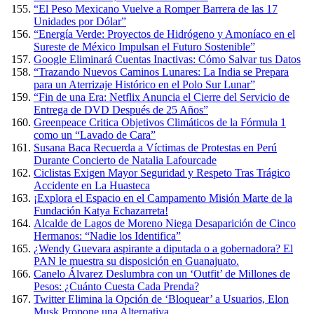
“El Peso Mexicano Vuelve a Romper Barrera de las 17
Unidades por Dólar”
“Energía Verde: Proyectos de Hidrógeno y Amoníaco en el
Sureste de México Impulsan el Futuro Sostenible”
Google Eliminará Cuentas Inactivas: Cómo Salvar tus Datos
“Trazando Nuevos Caminos Lunares: La India se Prepara
para un Aterrizaje Histórico en el Polo Sur Lunar”
“Fin de una Era: Netflix Anuncia el Cierre del Servicio de
Entrega de DVD Después de 25 Años”
Greenpeace Critica Objetivos Climáticos de la Fórmula 1
como un “Lavado de Cara”
Susana Baca Recuerda a Víctimas de Protestas en Perú
Durante Concierto de Natalia Lafourcade
Ciclistas Exigen Mayor Seguridad y Respeto Tras Trágico
Accidente en La Huasteca
¡Explora el Espacio en el Campamento Misión Marte de la
Fundación Katya Echazarreta!
Alcalde de Lagos de Moreno Niega Desaparición de Cinco
Hermanos: “Nadie los Identifica”
¿Wendy Guevara aspirante a diputada o a gobernadora? El
PAN le muestra su disposición en Guanajuato.
Canelo Álvarez Deslumbra con un ‘Outfit’ de Millones de
Pesos: ¿Cuánto Cuesta Cada Prenda?
Twitter Elimina la Opción de ‘Bloquear’ a Usuarios, Elon
Musk Propone una Alternativa