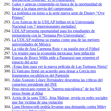
Galos y aztecas competirán en busca de la oportunidad de
llegar a la etapa previa del campeonato.
La polémica en torno a la serie nueva serie de Disney “Oye
Primos”
¡Los Aztecas de la UDLAP brillan en la Universiada
Nacional con 7 impresionantes medallas!
UDLAP presenta oportunidad para los estudiantes de
preparatoria con la “Semana Pre-Universitaria”
La UDLAP reafirma su estatus como una de las mejores
universidades de México
La vida de Ana Carmona Ruiz y su pasión por el Fútbol
Un respiro para la economía mexicana: baja inflación
Esposa de Bruce Willis pide a Paparazzi que respeten el
espacio del actor
¿Estas listo para ver la nueva película de Las Tortugas Ninja?
El Vaticano firmó un acuerdo para donar a Grecia tres
fragmentos escultóricos del Partenón
Adán Augusto López Hernández desestima las críticas del
consejero presidente del INE
Peso mexicano rompe la ”barrera psicológica” de los $18
pesos frente al dólar
Actriz de la saga THG, Jena Malone, revela en redes sociales
que fue victima de una violación
Liam Hemsworth podría levantar una demanda contra Miley