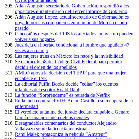
Cyrus por difamación
Adán Augusto, secretario de Gobernación, respondió a los
opositores durante marco del Tercer Informe de Gobierno
Adán Augusto López, actual secretario de Gobernación es
poyado por sus compañeros en reunión de Morena el año
pasado
Cinco años después del 19S los afectados todavía no pueden
volver a sus hogares
Juez deja en libertad condicional a hombre que apuñaló 47
veces a su pareja
Las mujeres trans en México: los retos y la invisibilidad
Se el artículo 58 del Código Civil Federal para permitir
decidir el orden de los apellidos
AMLO apoya la decisión del TEPJF para que una mujer
encabece el INE
La editorial Puffin Books decide ”editar” los cuentos
infantiles del escritor Roald Dahl
La función “Sorpréndeme” es retirada de Netflix
En la lucha contra el VIH: Adam Castillejo se recupera de la
enfermedad
El veredicto unánime del jurado declara culpable a Genaro
García Luna por cinco delitos penales
Desagradables comentarios del conductor Alejandro
Villalvazo sobre la licencia menstrual
Rami Malek protagoniza la película ”Amateur”