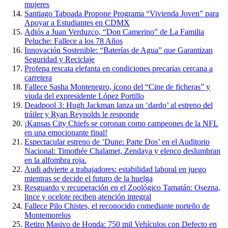
mujeres
Santiago Taboada Propone Programa “Vivienda Joven” para
Apoyar a Estudiantes en CDMX
Adiós a Juan Verduzco, “Don Camerino” de La Familia
Peluche: Fallece a los 78 Años
Innovación Sostenible: “Baterías de Agua” que Garantizan
Seguridad y Reciclaje
Profepa rescata elefanta en condiciones precarias cercana a
carretera
Fallece Sasha Montenegro, ícono del “Cine de ficheras” y
viuda del expresidente López Portillo
Deadpool 3: Hugh Jackman lanza un ‘dardo’ al estreno del
tráiler y Ryan Reynolds le responde
¡Kansas City Chiefs se coronan como campeones de la NFL
en una emocionante final!
Espectacular estreno de ‘Dune: Parte Dos’ en el Auditorio
Nacional: Timothée Chalamet, Zendaya y elenco deslumbran
en la alfombra roja.
Audi advierte a trabajadores: estabilidad laboral en juego
mientras se decide el futuro de la huelga
Resguardo y recuperación en el Zoológico Tamatán: Osezna,
lince y ocelote reciben atención integral
Fallece Pilo Chistes, el reconocido comediante norteño de
Montemorelos
Retiro Masivo de Honda: 750 mil Vehículos con Defecto en