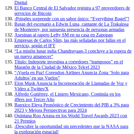
Digital
El Banco Central de El Salvador registra a 97 proveedores de
servicios de Bitcoin
¡Pringles sorprende con un sabor único: “Everything Bagel”!
Bajan del escenario a Edwin Luna, cantante de La Trakalosa
de Monterrey, por supuesta presencia de personas armadas
Asesinan al rapero Lefty SM en su casa en Zapopan
Empresas de Carlos Slim, las más señaladas por fallas en el
servicio, según el IFT
“La misión lunar india Chandrayaan-3 concluye a la espera de
un nuevo amanecer”
Título: Indeporte investiga a corredores “tramposos” en el
Maratón de la Ciudad de México Telcel 2023
“¡Vuela en Paz! Corendon Airlines Anuncia Zona ‘Solo para
Adultos’ en sus Vuelos”
Elon Musk Anuncia la Incorporación de Llamadas de Voz y
Vídeo a Twitter/X
Alfredo Gutiérrez, el Liniero Mexicano, Continúa en los
49ers por Tercer Año
Banxico Eleva Pronóstico de Crecimiento del PIB a 3% para
2023 y Mejora Perspectivas para 2024
Quintana Roo Arrasa en los World Travel Awards 2023 con
21 Premios
¡Descubre la oportunidad sin precedentes que la NASA para
la exploración espacial!