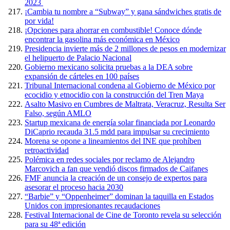
2023
¡Cambia tu nombre a “Subway” y gana sándwiches gratis de
por vida!
¡Opciones para ahorrar en combustible! Conoce dónde
encontrar la gasolina más económica en México
Presidencia invierte más de 2 millones de pesos en modernizar
el helipuerto de Palacio Nacional
Gobierno mexicano solicita pruebas a la DEA sobre
expansión de cárteles en 100 países
Tribunal Internacional condena al Gobierno de México por
ecocidio y etnocidio con la construcción del Tren Maya
Asalto Masivo en Cumbres de Maltrata, Veracruz, Resulta Ser
Falso, según AMLO
Startup mexicana de energía solar financiada por Leonardo
DiCaprio recauda 31.5 mdd para impulsar su crecimiento
Morena se opone a lineamientos del INE que prohíben
retroactividad
Polémica en redes sociales por reclamo de Alejandro
Marcovich a fan que vendió discos firmados de Caifanes
FMF anuncia la creación de un consejo de expertos para
asesorar el proceso hacia 2030
“Barbie” y “Oppenheimer” dominan la taquilla en Estados
Unidos con impresionantes recaudaciones
Festival Internacional de Cine de Toronto revela su selección
para su 48ª edición