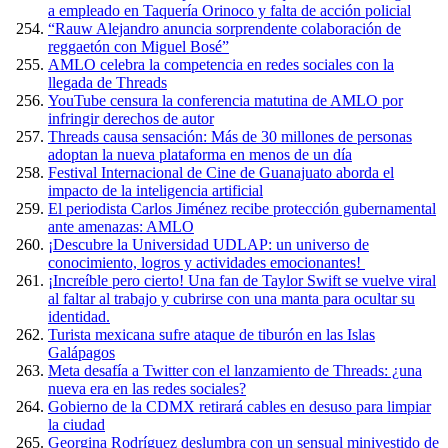
a empleado en Taquería Orinoco y falta de acción policial
“Rauw Alejandro anuncia sorprendente colaboración de
reggaetón con Miguel Bosé”
AMLO celebra la competencia en redes sociales con la
llegada de Threads
YouTube censura la conferencia matutina de AMLO por
infringir derechos de autor
Threads causa sensación: Más de 30 millones de personas
adoptan la nueva plataforma en menos de un día
Festival Internacional de Cine de Guanajuato aborda el
impacto de la inteligencia artificial
El periodista Carlos Jiménez recibe protección gubernamental
ante amenazas: AMLO
¡Descubre la Universidad UDLAP: un universo de
conocimiento, logros y actividades emocionantes!
¡Increíble pero cierto! Una fan de Taylor Swift se vuelve viral
al faltar al trabajo y cubrirse con una manta para ocultar su
identidad.
Turista mexicana sufre ataque de tiburón en las Islas
Galápagos
Meta desafía a Twitter con el lanzamiento de Threads: ¿una
nueva era en las redes sociales?
Gobierno de la CDMX retirará cables en desuso para limpiar
la ciudad
Georgina Rodríguez deslumbra con un sensual minivestido de