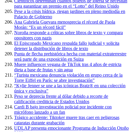
Científicos determinan cuántos boletos de lotería se necesitan
para garantizar un premio en el “Lotto” del Reino Unido
Pese a la crisis hídrica, riegan jardines en pleno mediodía en
Palacio de Gobierno
Ana Gabriela Guevara menosprecia el récord de Paola
Morán: “Es un récord fácil”
Noroña responde a críticas sobre libros de texto y compara
opositores con nazis
El Episcopado Mexicano respalda fallo judicial y solicita
detener la distribución de libros de texto
Punta de flecha prehistórica hecha con material extraterrestre
será parte de una exposición en Suiza
Muere influencer vegana de TikTok tras 4 años de estricta
dieta a base de frutas y sin agua
“Turista mexicana denuncia violación en grupo cerca de la
Torre Eiffel en París: se abre investigación”
“Kylie Jenner se une a las icónicas Bratz® en una colección
única y exclusiva”
Peso se deprecia frente al dólar debido a recorte de
calificación crediticia de Estados Unidos
Cardi B bajo investigación policial por incidente con
micrófono lanzado a un fan
Trágico accidente: Tiktoker muere tras caer en peligrosas
cataratas durante grabación
UDLAP presenta emocionante Programa de Inducción Otoño