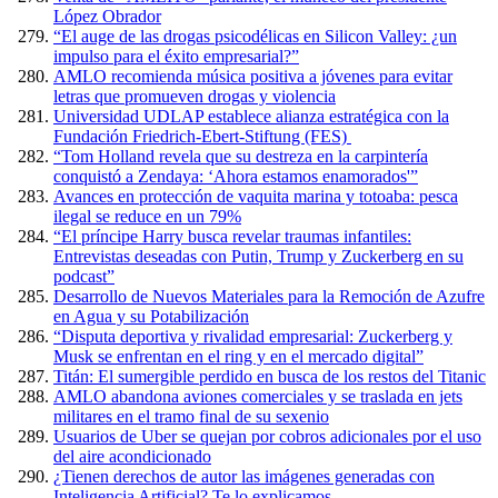
López Obrador
“El auge de las drogas psicodélicas en Silicon Valley: ¿un
impulso para el éxito empresarial?”
AMLO recomienda música positiva a jóvenes para evitar
letras que promueven drogas y violencia
Universidad UDLAP establece alianza estratégica con la
Fundación Friedrich-Ebert-Stiftung (FES)
“Tom Holland revela que su destreza en la carpintería
conquistó a Zendaya: ‘Ahora estamos enamorados'”
Avances en protección de vaquita marina y totoaba: pesca
ilegal se reduce en un 79%
“El príncipe Harry busca revelar traumas infantiles:
Entrevistas deseadas con Putin, Trump y Zuckerberg en su
podcast”
Desarrollo de Nuevos Materiales para la Remoción de Azufre
en Agua y su Potabilización
“Disputa deportiva y rivalidad empresarial: Zuckerberg y
Musk se enfrentan en el ring y en el mercado digital”
Titán: El sumergible perdido en busca de los restos del Titanic
AMLO abandona aviones comerciales y se traslada en jets
militares en el tramo final de su sexenio
Usuarios de Uber se quejan por cobros adicionales por el uso
del aire acondicionado
¿Tienen derechos de autor las imágenes generadas con
Inteligencia Artificial? Te lo explicamos.