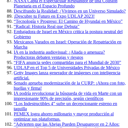
NASA Capta el Espectacular Resplandor de una Colisión
Planetaria en el Espacio Profundo
Descifrando la Realidad: ¿Vivimos en un Universo Simulado?
¡Descubre tu Futuro en Expo UDLAP 2023!
“Tecnología y Progreso: El Camino de Hyundai en México”
“Radical: Historia Real que Debuta”
Embajadora de Israel en México critica la postura neutral del
Gobierno
Mexicanos Varados en Israel: Operación de Repatriación en
Marcha
IA en la industria audiovisual: ¿Aliada o amenaza?
Productoras debaten ventajas y riesgos
“FIFA anuncia sedes compartidas para el Mundial de 2030”
UDLAP en el Top 5 de Universidades Privadas de México
Getty Images lanza generador de imágenes con inteligencia
artificial.
Senado aprueba modernización de la CURP: ¡Ahora con foto,
huellas y firma!
IA podría revolucionar la búsqueda de vida en Marte con un
impresionante 90% de precisión, según científicos
“Los Indestructibles 4” sufre un decepcionante estreno en
taquilla
PEMEX logra ahorro millonario y mayor producción al
optimizar sus plataformas.
“Advierten que las Abejas Pueden Desaparecer en 2 Años: