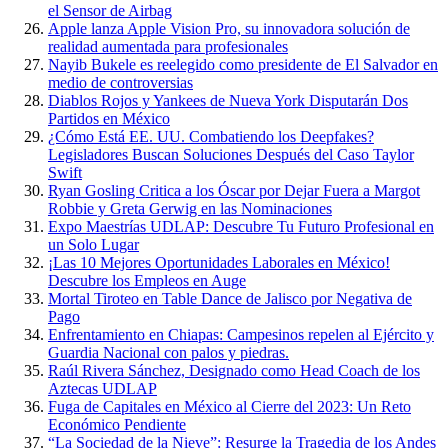
el Sensor de Airbag
Apple lanza Apple Vision Pro, su innovadora solución de
realidad aumentada para profesionales
Nayib Bukele es reelegido como presidente de El Salvador en
medio de controversias
Diablos Rojos y Yankees de Nueva York Disputarán Dos
Partidos en México
¿Cómo Está EE. UU. Combatiendo los Deepfakes?
Legisladores Buscan Soluciones Después del Caso Taylor
Swift
Ryan Gosling Critica a los Óscar por Dejar Fuera a Margot
Robbie y Greta Gerwig en las Nominaciones
Expo Maestrías UDLAP: Descubre Tu Futuro Profesional en
un Solo Lugar
¡Las 10 Mejores Oportunidades Laborales en México!
Descubre los Empleos en Auge
Mortal Tiroteo en Table Dance de Jalisco por Negativa de
Pago
Enfrentamiento en Chiapas: Campesinos repelen al Ejército y
Guardia Nacional con palos y piedras.
Raúl Rivera Sánchez, Designado como Head Coach de los
Aztecas UDLAP
Fuga de Capitales en México al Cierre del 2023: Un Reto
Económico Pendiente
“La Sociedad de la Nieve”: Resurge la Tragedia de los Andes