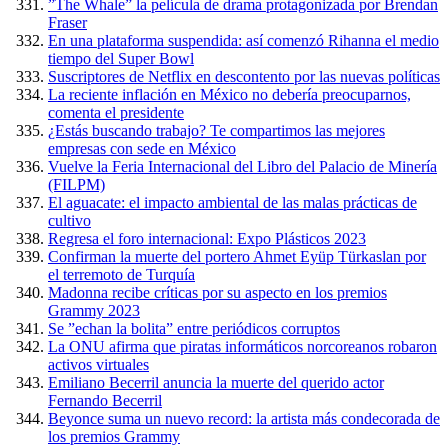
”The Whale” la película de drama protagonizada por Brendan
Fraser
En una plataforma suspendida: así comenzó Rihanna el medio
tiempo del Super Bowl
Suscriptores de Netflix en descontento por las nuevas políticas
La reciente inflación en México no debería preocuparnos,
comenta el presidente
¿Estás buscando trabajo? Te compartimos las mejores
empresas con sede en México
Vuelve la Feria Internacional del Libro del Palacio de Minería
(FILPM)
El aguacate: el impacto ambiental de las malas prácticas de
cultivo
Regresa el foro internacional: Expo Plásticos 2023
Confirman la muerte del portero Ahmet Eyüp Türkaslan por
el terremoto de Turquía
Madonna recibe críticas por su aspecto en los premios
Grammy 2023
Se ”echan la bolita” entre periódicos corruptos
La ONU afirma que piratas informáticos norcoreanos robaron
activos virtuales
Emiliano Becerril anuncia la muerte del querido actor
Fernando Becerril
Beyonce suma un nuevo record: la artista más condecorada de
los premios Grammy