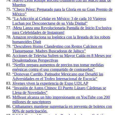
Nuevo León Rompe Récord Guinness con un Macro altar de
Muertos
“Checo Pérez: Preparado para la Gloria en su Gran Premio de
México”
“La Adicción al Celular en México: 3 de cada 10 Viajeros
Luchan por Desconectarse de su Vida Digital”
¡Meta Lanza una Revolucionaria Pantalla de Inicio Exclusiva
para Celebridades de Instagram!
Amazon revoluciona su logística con la llegada de los robots
humanoides Digit
“Descubren Horno Clandestino con Restos Calcinos en
Tlaquepaque, Madres Buscadoras de Jalisco”
Acciones de Televisa Sufren su Mayor Caída en 8 Meses por
Desalentadoras Perspectivas
“Netflix prepara aumentos de precios tras tomar medidas
enérgicas contra el uso compartido de contraseñas”
“Donovan Carrillo, Patinador Mexicano que Desafió las
Adversidades en el Trofeo Internacional de Escocia”
Jóvenes viven la experiencia de Expo UDLAP
“Invasión de Autos Chinos: El Puerto Lázaro Cárdenas se
Llena de Novedades”
MrBeast alcanza un hito impresionante en YouTube con 200
millones de suscriptores
Citibanamex mantiene supremacía en preventa de boletos con
90% de participación.