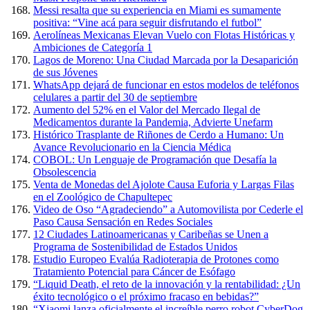
Messi resalta que su experiencia en Miami es sumamente
positiva: “Vine acá para seguir disfrutando el futbol”
Aerolíneas Mexicanas Elevan Vuelo con Flotas Históricas y
Ambiciones de Categoría 1
Lagos de Moreno: Una Ciudad Marcada por la Desaparición
de sus Jóvenes
WhatsApp dejará de funcionar en estos modelos de teléfonos
celulares a partir del 30 de septiembre
Aumento del 52% en el Valor del Mercado Ilegal de
Medicamentos durante la Pandemia, Advierte Unefarm
Histórico Trasplante de Riñones de Cerdo a Humano: Un
Avance Revolucionario en la Ciencia Médica
COBOL: Un Lenguaje de Programación que Desafía la
Obsolescencia
Venta de Monedas del Ajolote Causa Euforia y Largas Filas
en el Zoológico de Chapultepec
Video de Oso “Agradeciendo” a Automovilista por Cederle el
Paso Causa Sensación en Redes Sociales
12 Ciudades Latinoamericanas y Caribeñas se Unen a
Programa de Sostenibilidad de Estados Unidos
Estudio Europeo Evalúa Radioterapia de Protones como
Tratamiento Potencial para Cáncer de Esófago
“Liquid Death, el reto de la innovación y la rentabilidad: ¿Un
éxito tecnológico o el próximo fracaso en bebidas?”
“Xiaomi lanza oficialmente el increíble perro robot CyberDog