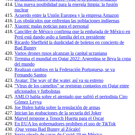
Una nueva posibilidad para la energía limpia: la fusión
nuclear
Acuerdo entre la Unión Europea y la empresa Amazon
Los obstáculos que enfrentan las poblaciones indígenas
Xiaomi: malas noticias para el personal
Canciller de México confirma que la embajada de México en
Perú está dando asilo a familia del ex presidente
Ricardo Sheffield la duplicidad de boletos en concierto de
Bad Bunny
Varios drones rusos alcanzan la capital ucraniana
Termina el mundial en Qatar 2022: Argentina se lleva la copa
del mundo
Realizan cambios en la Federación Portuguesa, se va
Fernando Santos
Avatar: The way of the water, así va su estreno
”Virus de los camellos” se registran contagios en Qatar entre
aficionados y futbolistas
AMLO habla sobre el atentado que sufrió el periodista Ciro
Gómez Leyva
Joe Biden habla sobre la regulación de armas
Inician las grabaciones de la secuela del Joker
Marvel propone a Tenoch Huerta para el Oscar
En EUA los gobernadores prohiben el uso de TikTok
¡Que venga Bad Bunny al Zócalo!
Sexta oleada de casos de Covid-19 en México