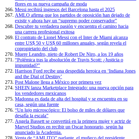
flores en su nueva campaña de moda
Messi recibirá ingresos del Barcelona hasta el 2025
AMLO afirma que los partidos de oposición han dejado de
existir y ahora hay un “supremo poder conservador”
Descubre tu verdadera pasión y encuentra el camino hacia
una carrera profesional exitosa
El contrato de Lionel Messi con el Inter de Miami alcanza
entre US$ 50 y US$ 60 millones anuales, según revela el
copropietario del club
Muere Leandro, nieto de Robert De Niro, a los 19 años
“Polémica tras la absolución de Travis Scott: ¿Justicia o
impunidad?”
Harrison Ford recibe una despedida heroica en ‘Indiana Jones
and the Dial of Destiny’
Post Malone llega a México por primera vez
SHEIN lanza Marketplace Integrado: una nueva opción para
los vendedores mexicanos
Madonna es dada de alta del hospital y se encuentra en su
casa, según una fuente
“Un lujo microscópico: El bolso de miles de dólares que
desafía la escala”
Angela Bassett se convertirá en la primera mujer y actriz de
Marvel Studios en recibir un Oscar honorario, según ha
anunciado la Academia.
Venta de “AMLITO” parlante, el muñeco del presidente