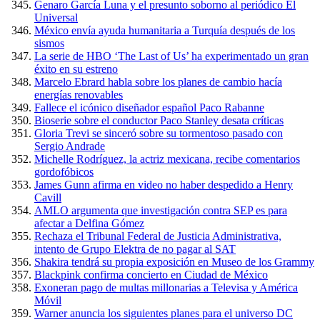
Genaro García Luna y el presunto soborno al periódico El
Universal
México envía ayuda humanitaria a Turquía después de los
sismos
La serie de HBO ‘The Last of Us’ ha experimentado un gran
éxito en su estreno
Marcelo Ebrard habla sobre los planes de cambio hacía
energías renovables
Fallece el icónico diseñador español Paco Rabanne
Bioserie sobre el conductor Paco Stanley desata críticas
Gloria Trevi se sinceró sobre su tormentoso pasado con
Sergio Andrade
Michelle Rodríguez, la actriz mexicana, recibe comentarios
gordofóbicos
James Gunn afirma en video no haber despedido a Henry
Cavill
AMLO argumenta que investigación contra SEP es para
afectar a Delfina Gómez
Rechaza el Tribunal Federal de Justicia Administrativa,
intento de Grupo Elektra de no pagar al SAT
Shakira tendrá su propia exposición en Museo de los Grammy
Blackpink confirma concierto en Ciudad de México
Exoneran pago de multas millonarias a Televisa y América
Móvil
Warner anuncia los siguientes planes para el universo DC