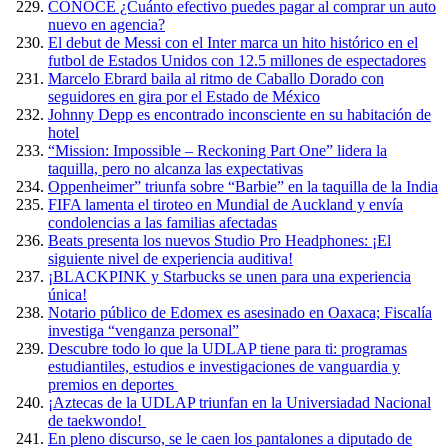
CONOCE ¿Cuánto efectivo puedes pagar al comprar un auto
nuevo en agencia?
El debut de Messi con el Inter marca un hito histórico en el
futbol de Estados Unidos con 12.5 millones de espectadores
Marcelo Ebrard baila al ritmo de Caballo Dorado con
seguidores en gira por el Estado de México
Johnny Depp es encontrado inconsciente en su habitación de
hotel
“Mission: Impossible – Reckoning Part One” lidera la
taquilla, pero no alcanza las expectativas
Oppenheimer” triunfa sobre “Barbie” en la taquilla de la India
FIFA lamenta el tiroteo en Mundial de Auckland y envía
condolencias a las familias afectadas
Beats presenta los nuevos Studio Pro Headphones: ¡El
siguiente nivel de experiencia auditiva!
¡BLACKPINK y Starbucks se unen para una experiencia
única!
Notario público de Edomex es asesinado en Oaxaca; Fiscalía
investiga “venganza personal”
Descubre todo lo que la UDLAP tiene para ti: programas
estudiantiles, estudios e investigaciones de vanguardia y
premios en deportes
¡Aztecas de la UDLAP triunfan en la Universiadad Nacional
de taekwondo!
En pleno discurso, se le caen los pantalones a diputado de