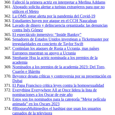
Falleció la primera actriz en interpretar a Merlina Addams
Abogado solicita alertar a turistas extranjeros para que no
utilicen el Metro
La OMS sigue alerta por la pandemia del Covid-19
Estudiantes huyen por ataque en el CCH Naucalpan
Lavado de dinero y delincuencia organizada: las denuncias
contra Inés Gómez
El espectáculo inmersivo: “Inside Banksy”
Senadores de Estados Unidos investigan a Ticketmaster por
irregularidades en concierto de Taylor Swift
Continúan los ataques de Rusia a Ucrania, mas países
Europeos muestran su apoyo a Ucrania
Stephanie Hsu la actriz nominada a los premios de la
academia
Nominados a los premios de la academia 2023: Del Toro,
Cuarón e Iñárritu
Beyonce desata críticas y controversia por su presentación en
Dubai
El Papa Francisco critica leyes contra la homosexualidad
Everything Everywhere All at Once lidera la lista de
nominaciones a los Oscar de este año
Estos son los nominados para la categoría ”Mejor película
animada” en los Oscars 2023
#BloqueaMultimedios el hashtag que usan los usuarios
cansados de la televisora