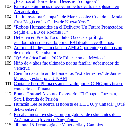
¿Estamos al Borde de un Desastre Ecológico?”
Fábrica de químicos provoca nube tóxica tras explosión en
Azcapotzalco.
“La Innovadora Campaña de Marc Jacobs: Cuando la Moda
Crea Magia en las Calles de Nueva York”
“Robots Humanoides en el Delivery: Un Futuro Prometedor,
Según el CEO de Roomie IT”
Detienen en Puerto Escondido, Oaxaca a prófugo
estadounidense buscado por el FBI desde hace 30 años.
Autoridad indígena reclama a AMLO por entrega del bastón
de mando a Sheinbaum
“QS América Latina 2023: Educación en México”
Niño de 4 años fue ultimado por su familia: gobernador de
Veracruz
Científicos califican de fraude los “extraterrestres” de Jaime
Maussan; esto dijo la UNAM
Cantante Peso Pluma es amenazado por el CJNG previo a su
concierto en Tijuana
Emma Coronel Aispuro, Esposa de “El Chapo” Guzmán,
Será Liberada de Prisión
Huracán Lee se acerca al noreste de EE.UU. y Canadá: ¿Qué
debes saber?
Fiscalía inicia investigación por golpiza de estudiantes de la
Anáhuac a un joven en Angelópolis
“iPhone 15 Tecnología de Vanguardia y Cambios