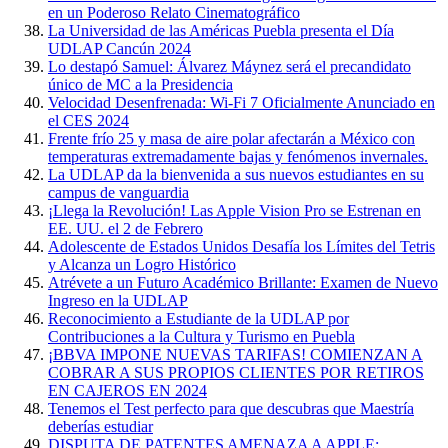
en un Poderoso Relato Cinematográfico
La Universidad de las Américas Puebla presenta el Día
UDLAP Cancún 2024
Lo destapó Samuel: Álvarez Máynez será el precandidato
único de MC a la Presidencia
Velocidad Desenfrenada: Wi-Fi 7 Oficialmente Anunciado en
el CES 2024
Frente frío 25 y masa de aire polar afectarán a México con
temperaturas extremadamente bajas y fenómenos invernales.
La UDLAP da la bienvenida a sus nuevos estudiantes en su
campus de vanguardia
¡Llega la Revolución! Las Apple Vision Pro se Estrenan en
EE. UU. el 2 de Febrero
Adolescente de Estados Unidos Desafía los Límites del Tetris
y Alcanza un Logro Histórico
Atrévete a un Futuro Académico Brillante: Examen de Nuevo
Ingreso en la UDLAP
Reconocimiento a Estudiante de la UDLAP por
Contribuciones a la Cultura y Turismo en Puebla
¡BBVA IMPONE NUEVAS TARIFAS! COMIENZAN A
COBRAR A SUS PROPIOS CLIENTES POR RETIROS
EN CAJEROS EN 2024
Tenemos el Test perfecto para que descubras que Maestría
deberías estudiar
DISPUTA DE PATENTES AMENAZA A APPLE: