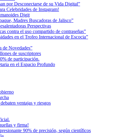
an por Desconectarse de su Vida Digital”
ara Celebridades de Instagram!
humanoides Digit
paque, Madres Buscadoras de Jalisco”
esalentadoras Perspectivas
cas contra el uso compartido de contraseñas”
dades en el Trofeo Internacional de Escocia”
na de Novedades”
lones de suscriptores
0% de participación.
aria en el Espacio Profundo
Gobierno
archa
 debaten ventajas y riesgos
icial.
uellas y firma!
presionante 90% de precisión, según científicos
la