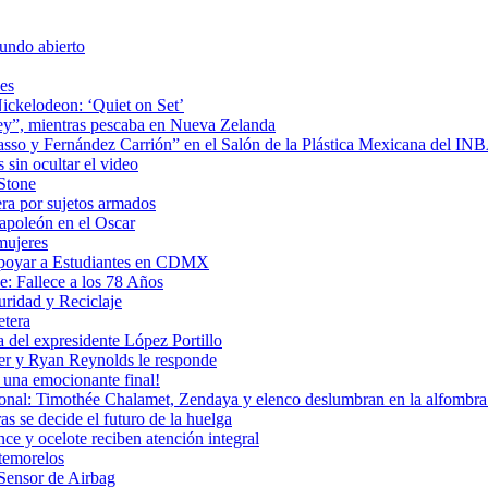
undo abierto
es
ickelodeon: ‘Quiet on Set’
 rey”, mientras pescaba en Nueva Zelanda
icasso y Fernández Carrión” en el Salón de la Plástica Mexicana del I
sin ocultar el video
 Stone
era por sujetos armados
Napoleón en el Oscar
mujeres
Apoyar a Estudiantes en CDMX
: Fallece a los 78 Años
uridad y Reciclaje
etera
 del expresidente López Portillo
ler y Ryan Reynolds le responde
una emocionante final!
ional: Timothée Chalamet, Zendaya y elenco deslumbran en la alfombra 
as se decide el futuro de la huelga
e y ocelote reciben atención integral
temorelos
Sensor de Airbag