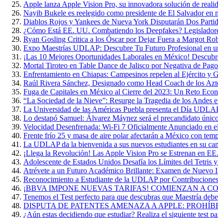
Apple lanza Apple Vision Pro, su innovadora solución de reali
Nayib Bukele es reelegido como presidente de El Salvador en 
Diablos Rojos y Yankees de Nueva York Disputarán Dos Parti
¿Cómo Está EE. UU. Combatiendo los Deepfakes? Legisladore
Ryan Gosling Critica a los Óscar por Dejar Fuera a Margot Ro
Expo Maestrías UDLAP: Descubre Tu Futuro Profesional en u
¡Las 10 Mejores Oportunidades Laborales en México! Descubr
Mortal Tiroteo en Table Dance de Jalisco por Negativa de Pago
Enfrentamiento en Chiapas: Campesinos repelen al Ejército y G
Raúl Rivera Sánchez, Designado como Head Coach de los A
Fuga de Capitales en México al Cierre del 2023: Un Reto Eco
“La Sociedad de la Nieve”: Resurge la Tragedia de los Andes 
La Universidad de las Américas Puebla presenta el Día UDL
Lo destapó Samuel: Álvarez Máynez será el precandidato único
Velocidad Desenfrenada: Wi-Fi 7 Oficialmente Anunciado en 
Frente frío 25 y masa de aire polar afectarán a México con te
La UDLAP da la bienvenida a sus nuevos estudiantes en su ca
¡Llega la Revolución! Las Apple Vision Pro se Estrenan en EE
Adolescente de Estados Unidos Desafía los Límites del Tetris 
Atrévete a un Futuro Académico Brillante: Examen de Nuevo
Reconocimiento a Estudiante de la UDLAP por Contribuciones 
¡BBVA IMPONE NUEVAS TARIFAS! COMIENZAN A COB
Tenemos el Test perfecto para que descubras que Maestría deber
DISPUTA DE PATENTES AMENAZA A APPLE: PROHÍB
¿Aún estas decidiendo que estudiar? Realiza el siguiente test par