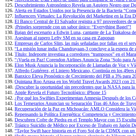
Descubrimiento Astronómico Revela un Agujero Negro que Devo
Alerta en Estados Unidos por la Presencia de la Bacteria “Co
Influencers Virtuales: La Revolución del Marketing en la Era Di
El Banco Central de El Salvador registra a 97 proveedores de s
¡Pringles sorprende con un sabor único: “Everything Bagel”!
Bajan del escenario a Edwin Luna, cantante de La Trakalosa de
Asesinan al rapero Lefty SM en su casa en Zapopan
Empresas de Carlos Slim, las más señaladas por fallas en el ser
“La misión lunar india Chandrayaan-3 concluye a la espera de
Título: Indeporte investiga a corredores “tramposos” en el Ma
“¡Vuela en Paz! Corendon Airlines Anuncia Zona ‘Solo para Ad
Elon Musk Anuncia la Incorporación de Llamadas de Voz y Ví
Alfredo Gutiérrez, el Liniero Mexicano, Continúa en los 49ers
Banxico Eleva Pronóstico de Crecimiento del PIB a 3% para 2
Quintana Roo Arrasa en los World Travel Awards 2023 con 21
¡Descubre la oportunidad sin precedentes que la NASA para la 
Apple Revela el Futuro Tecnológico: iPhone 15
¿Por qué los Swifties Experimentan Amnesia Después de los Co
Los Temerarios Anuncian su Separación Tras 46 Años de Traye
Recuperación de la Paz en Michoacán: AMLO Considera la Viol
Repensando la Política Energética: Competencia y Crecimient
Descubren Cofre de Piedra en el Templo Mayor con 15 Escult
Trágico Suicidio de Médico por Exceso de Trabajo en Japón D
“Taylor Swift hace historia en el Foro Sol de la CDMX con un 