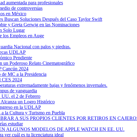
dad aumentada para profesionales
medio de controversias
dos en México
s Buscan Soluciones Después del Caso Taylor Swift
bbie y Greta Gerwig en las Nominaciones
n Solo Lugar
e los Empleos en Auge
uardia Nacional con palos y piedras.
ztecas UDLAP
nómico Pendiente
en un Poderoso Relato Cinematográfico
AP Cancún 2024
 de MC a la Presidencia
el CES 2024
mperaturas extremadamente bajas y fenómenos invernales.
mpus de vanguardia
. UU. el 2 de Febrero
y Alcanza un Logro Histórico
 Ingreso en la UDLAP
a la Cultura y Turismo en Puebla
RAR A SUS PROPIOS CLIENTES POR RETIROS EN CAJEROS
ías estudiar
EN ALGUNOS MODELOS DE APPLE WATCH EN EE. UU.
a ver cuál es tu licenciatura ideal