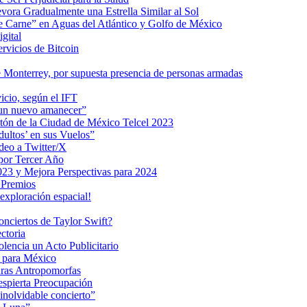
ra Gradualmente una Estrella Similar al Sol
me Carne” en Aguas del Atlántico y Golfo de México
gital
ervicios de Bitcoin
 Monterrey, por supuesta presencia de personas armadas
vicio, según el IFT
 un nuevo amanecer”
ratón de la Ciudad de México Telcel 2023
ultos’ en sus Vuelos”
deo a Twitter/X
 por Tercer Año
023 y Mejora Perspectivas para 2024
 Premios
exploración espacial!
nciertos de Taylor Swift?
ctoria
encia un Acto Publicitario
o para México
uras Antropomorfas
espierta Preocupación
inolvidable concierto”