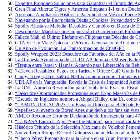
Expertos Proponen Soluciones para Garantizar el Futuro del 
Gran Final Abierta: Tigres y América Empatan 1-1 en un Duelo 
Aprobada Ampliación Histórica: Paternidad en México Puede S
Navegando por la Encrucijada Digital: Cookies, Privacidad y P
Spotify Ajusta su Melodía: Despidos y Cambios en Busca de Es
Descubre las Maestrías que Impulsarán tu Carrera en el Próxi
Fallece Mali, el Último Elefante en Filipinas tras Décadas de 
GTA VI: Un Viaje Épico a la Próxima Generación del Crimen y
Un Año de Evolución: La Transformación de ChatGPT
Spotify Wrapped 2023: Descubre tus Favoritos del Año en la P
La Orquesta Symphonia de la UDLAP Ilumina el Museo Kaluz c
“Tregua entre Israel y Hamás: Acuerdo para Liberación de Rehe
7-Eleven Restablece Pagos con Tarjeta y Ofrece Café Gratis Tr
Cindy, la regia, da el salto a Netflix como una serie: Todos los 
UDLAP en la Vanguardia: Revela la Crisis de Impunidad Ambi
La ONU Aprueba Resolución para Combatir la Evasión Fiscal
“Descubre Oportunidades Profesionales en Expo Maestrías 
“Escuela en Inglaterra nombra a Abigail Bailey, una IA, como 
“LAMUN-UDLAP 2023: Un Espacio Único para el Debate Estud
“ApeFest, el evento de Bored Apes que dejó a los fans sin vista
AMLO Reconoce Error en Declaración de Emergencia para 47
“La NASA Lanza la App “Spot the Station” para Localizar la Es
Histórico Triunfo de la Selección Mexicana de Voleibol Femen
Nuevo León Rompe Récord Guinness con un Macro altar de M
“Checo Pérez: Preparado para la Gloria en su Gran Premio de