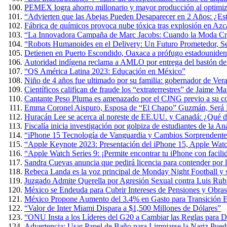
PEMEX logra ahorro millonario y mayor producción al optimiza
“Advierten que las Abejas Pueden Desaparecer en 2 Años: ¿Es
Fábrica de químicos provoca nube tóxica tras explosión en Azc
“La Innovadora Campaña de Marc Jacobs: Cuando la Moda Cre
“Robots Humanoides en el Delivery: Un Futuro Prometedor, 
Detienen en Puerto Escondido, Oaxaca a prófugo estadouniden
Autoridad indígena reclama a AMLO por entrega del bastón 
“QS América Latina 2023: Educación en México”
Niño de 4 años fue ultimado por su familia: gobernador de Ver
Científicos califican de fraude los “extraterrestres” de Jaime 
Cantante Peso Pluma es amenazado por el CJNG previo a su co
Emma Coronel Aispuro, Esposa de “El Chapo” Guzmán, Será L
Huracán Lee se acerca al noreste de EE.UU. y Canadá: ¿Qué d
Fiscalía inicia investigación por golpiza de estudiantes de la 
“iPhone 15 Tecnología de Vanguardia y Cambios Sorprendente
“Apple Keynote 2023: Presentación del iPhone 15, Apple Wat
“Apple Watch Series 9: ¡Permite encontrar tu iPhone con facili
Sandra Cuevas anuncia que pedirá licencia para contender por
Rebeca Landa es la voz principal de Monday Night Football y
Juzgado Admite Querella por Agresión Sexual contra Luis Rub
México se Endeuda para Cubrir Intereses de Pensiones y Obras
México Propone Aumento del 3.4% en Gasto para Transición E
“Valor de Inter Miami Dispara a $1,500 Millones de Dólares”
“ONU Insta a los Líderes del G20 a Cambiar las Reglas para D
Advertencia: Usar Papel de Baño para Limpiarse la Nariz Puede