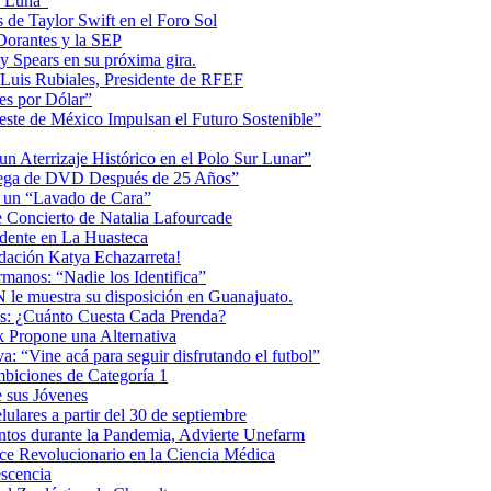
la Luna”
 de Taylor Swift en el Foro Sol
 Dorantes y la SEP
ey Spears en su próxima gira.
Luis Rubiales, Presidente de RFEF
es por Dólar”
ste de México Impulsan el Futuro Sostenible”
n Aterrizaje Histórico en el Polo Sur Lunar”
ntrega de DVD Después de 25 Años”
o un “Lavado de Cara”
 Concierto de Natalia Lafourcade
idente en La Huasteca
dación Katya Echazarreta!
anos: “Nadie los Identifica”
 le muestra su disposición en Guanajuato.
os: ¿Cuánto Cuesta Cada Prenda?
k Propone una Alternativa
: “Vine acá para seguir disfrutando el futbol”
biciones de Categoría 1
 sus Jóvenes
ulares a partir del 30 de septiembre
ntos durante la Pandemia, Advierte Unefarm
ce Revolucionario en la Ciencia Médica
scencia