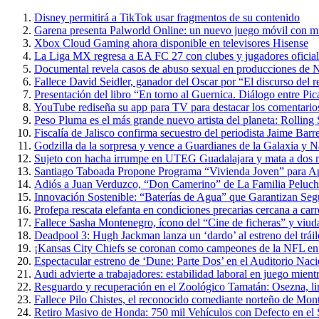
Disney permitirá a TikTok usar fragmentos de su contenido
Garena presenta Palworld Online: un nuevo juego móvil con m
Xbox Cloud Gaming ahora disponible en televisores Hisense
La Liga MX regresa a EA FC 27 con clubes y jugadores oficial
Documental revela casos de abuso sexual en producciones de N
Fallece David Seidler, ganador del Oscar por “El discurso del
Presentación del libro “En torno al Guernica. Diálogo entre P
YouTube rediseña su app para TV para destacar los comentarios 
Peso Pluma es el más grande nuevo artista del planeta: Rolling
Fiscalía de Jalisco confirma secuestro del periodista Jaime Barr
Godzilla da la sorpresa y vence a Guardianes de la Galaxia y 
Sujeto con hacha irrumpe en UTEG Guadalajara y mata a dos 
Santiago Taboada Propone Programa “Vivienda Joven” para 
Adiós a Juan Verduzco, “Don Camerino” de La Familia Peluche
Innovación Sostenible: “Baterías de Agua” que Garantizan Seg
Profepa rescata elefanta en condiciones precarias cercana a carr
Fallece Sasha Montenegro, ícono del “Cine de ficheras” y viuda
Deadpool 3: Hugh Jackman lanza un ‘dardo’ al estreno del trái
¡Kansas City Chiefs se coronan como campeones de la NFL en 
Espectacular estreno de ‘Dune: Parte Dos’ en el Auditorio Nac
Audi advierte a trabajadores: estabilidad laboral en juego mientr
Resguardo y recuperación en el Zoológico Tamatán: Osezna, linc
Fallece Pilo Chistes, el reconocido comediante norteño de Mon
Retiro Masivo de Honda: 750 mil Vehículos con Defecto en el 