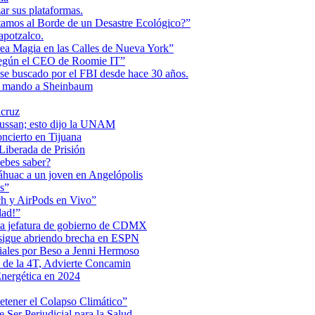
r sus plataformas.
tamos al Borde de un Desastre Ecológico?”
apotzalco.
a Magia en las Calles de Nueva York”
Según el CEO de Roomie IT”
se buscado por el FBI desde hace 30 años.
de mando a Sheinbaum
acruz
Maussan; esto dijo la UNAM
ncierto en Tijuana
iberada de Prisión
ebes saber?
Anáhuac a un joven en Angelópolis
s”
ch y AirPods en Vivo”
dad!”
 la jefatura de gobierno de CDMX
 sigue abriendo brecha en ESPN
iales por Beso a Jenni Hermoso
 de la 4T, Advierte Concamin
nergética en 2024
etener el Colapso Climático”
 Ser Perjudicial para la Salud