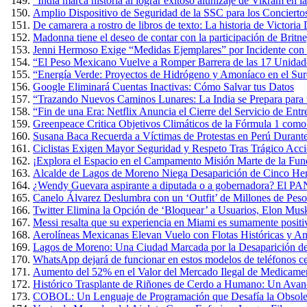
“India marca historia al lograr exitoso alunizaje de Vikram en 
Amplio Dispositivo de Seguridad de la SSC para los Conciertos
De camarera a rostro de libros de texto: La historia de Victoria
Madonna tiene el deseo de contar con la participación de Britn
Jenni Hermoso Exige “Medidas Ejemplares” por Incidente con 
“El Peso Mexicano Vuelve a Romper Barrera de las 17 Unidad
“Energía Verde: Proyectos de Hidrógeno y Amoníaco en el Sure
Google Eliminará Cuentas Inactivas: Cómo Salvar tus Datos
“Trazando Nuevos Caminos Lunares: La India se Prepara para u
“Fin de una Era: Netflix Anuncia el Cierre del Servicio de E
Greenpeace Critica Objetivos Climáticos de la Fórmula 1 com
Susana Baca Recuerda a Víctimas de Protestas en Perú Durante
Ciclistas Exigen Mayor Seguridad y Respeto Tras Trágico Acc
¡Explora el Espacio en el Campamento Misión Marte de la Fun
Alcalde de Lagos de Moreno Niega Desaparición de Cinco Herm
¿Wendy Guevara aspirante a diputada o a gobernadora? El PAN
Canelo Álvarez Deslumbra con un ‘Outfit’ de Millones de Pes
Twitter Elimina la Opción de ‘Bloquear’ a Usuarios, Elon Mus
Messi resalta que su experiencia en Miami es sumamente positiva
Aerolíneas Mexicanas Elevan Vuelo con Flotas Históricas y Am
Lagos de Moreno: Una Ciudad Marcada por la Desaparición de
WhatsApp dejará de funcionar en estos modelos de teléfonos cel
Aumento del 52% en el Valor del Mercado Ilegal de Medicame
Histórico Trasplante de Riñones de Cerdo a Humano: Un Avan
COBOL: Un Lenguaje de Programación que Desafía la Obsole