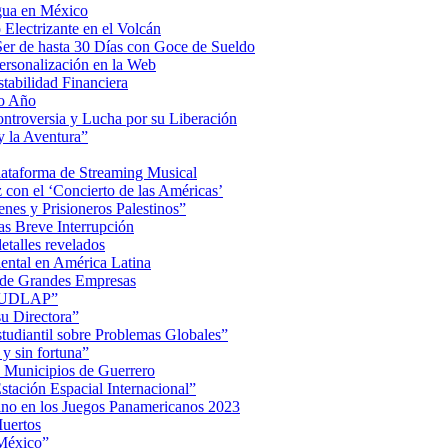
Agua en México
Electrizante en el Volcán
er de hasta 30 Días con Goce de Sueldo
ersonalización en la Web
tabilidad Financiera
mo Año
Controversia y Lucha por su Liberación
 la Aventura”
lataforma de Streaming Musical
on el ‘Concierto de las Américas’
nes y Prisioneros Palestinos”
as Breve Interrupción
detalles revelados
ental en América Latina
 de Grandes Empresas
de UDLAP”
su Directora”
iantil sobre Problemas Globales”
 y sin fortuna”
 Municipios de Guerrero
tación Espacial Internacional”
ino en los Juegos Panamericanos 2023
uertos
 México”