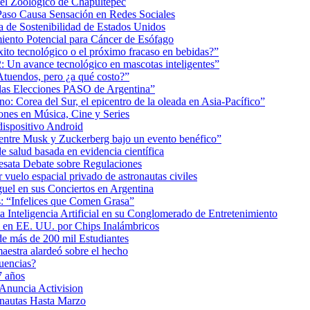
 el Zoológico de Chapultepec
Paso Causa Sensación en Redes Sociales
 de Sostenibilidad de Estados Unidos
iento Potencial para Cáncer de Esófago
éxito tecnológico o el próximo fracaso en bebidas?”
2: Un avance tecnológico en mascotas inteligentes”
tuendos, pero ¿a qué costo?”
 las Elecciones PASO de Argentina”
: Corea del Sur, el epicentro de la oleada en Asia-Pacífico”
nes en Música, Cine y Series
dispositivo Android
ea entre Musk y Zuckerberg bajo un evento benéfico”
e salud basada en evidencia científica
esata Debate sobre Regulaciones
uelo espacial privado de astronautas civiles
uel en sus Conciertos en Argentina
as: “Infelices que Comen Grasa”
a Inteligencia Artificial en su Conglomerado de Entretenimiento
s en EE. UU. por Chips Inalámbricos
de más de 200 mil Estudiantes
aestra alardeó sobre el hecho
uencias?
7 años
 Anuncia Activision
onautas Hasta Marzo