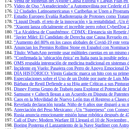
Venta de Monedas del Ajolote Causa Euforia y Largas Filas en
Video de Oso “Agradeciendo” a Automovilista por Cederle el 
12 Ciudades Latinoamericanas y Caribeñas se Unen a Programa
Estudio Europeo Evalúa Radioterapia de Protones como Tratam
“Liquid Death, el reto de la innovación y la rentabilidad: ¿Un 
“Xiaomi lanza oficialmente el increíble perro robot CyberDog 
“La Alcaldesa de Cuauhtémoc, CDMX: Elegancia sin Repetir A
“Javier Milei: El Candidato de Derecha que Causa Revuelo en
“Aumento del 80% en los casos globales de Covid-19 este verano
Anuncian los Premios Rolling Stone en Español con Nominacio
Título: WhatsApp permite usar múltiples cuentas en un mismo 
“Confirmada la ‘ubicación épica’ en Italia para la posible pel
OMS respalda integración de medicina tradicional en sistemas d
Incidente en Vuelo: Pasajera con Perro de Apoyo Emocional D
DÍA HISTÓRICO: Virgin Galactic marca un hito con su primer v
Especulaciones sobre el Uso de un Doble por parte de Luis Mig
Bárbara de Regil Defiende a su Hija ante Críticas a sus Pintur
Disney Forma Grupo de Trabajo para Explorar el Potencial de l
Samsung y Caltech llegan a un Acuerdo en Disputa de Patente
Caos en la Movilidad de Nuevo León tras el Regreso a Clases 
Revelada declaración jurada: Niño de 6 años que disparó a su m
Apreciación del Peso Mexicano: ¿Un “Superpeso” con Consec
Rusia anuncia emocionante misión lunar robótica después de 4
Call of Duty: Modern Warfare III Llegará el 10 de Noviembre,
Boeing Posterga el Lanzamiento de la Nave Starliner con Astr