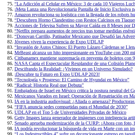
“La Adicción al Celular en México: 3 de cada 10 Viajeros Luch
¡Meta Lanza una Revolucionaria Pantalla de Inicio Exclusiva p
Amazon revoluciona su logística con la llegada de los robots 
“Descubren Horno Clandestino con Restos Calcinos en Tlaque
Acciones de Televisa Sufren su Mayor Caída en 8 Meses por D
“Netflix prepara aumentos de precios tras tomar medidas enérgi
“Donovan Carrillo, Patinador Mexicano que Desafió las Adversi
Jóvenes viven la experiencia de Expo UDLAP
“Invasión de Autos Chinos: El Puerto Lázaro Cárdenas se Lle
MrBeast alcanza un hito impresionante en YouTube con 200 mil
Citibanamex mantiene supremacía en preventa de boletos con 9
NASA Capta el Espectacular Resplandor de una Colisión Planet
Descifrando la Realidad: ¿Vivimos en un Universo Simulado?
¡Descubre tu Futuro en Expo UDLAP 2023!
“Tecnología y Progreso: El Camino de Hyundai en México”
“Radical: Historia Real que Debuta”
Embajadora de Israel en México critica la postura neutral del 
Mexicanos Varados en Israel: Operación de Repatriación en M
IA en la industria audiovisual: ¿Aliada o amenaza? Productoras
“FIFA anuncia sedes compartidas para el Mundial de 2030”
UDLAP en el Top 5 de Universidades Privadas de México
Getty Images lanza generador de imágenes con inteligencia artif
Senado aprueba modernización de la CURP: ¡Ahora con foto, h
IA podría revolucionar la búsqueda de vida en Marte con un im
“Los Indestructibles 4” sufre un decepcionante estreno en taquil