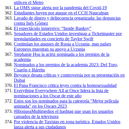
utilicen el Metro
La OMS sigue alerta por la pandemia del Covid-19
Estudiantes huyen por ataque en el CCH Naucalpan
Lavado de dinero y delincuencia organizada: las denuncias
contra Inés Gómez
El espectáculo inmersivo: “Inside Banksy”
Senadores de Estados Unidos investigan a Ticketmaster por
irregularidades en concierto de Taylor Swift
Continúan los ataques de Rusia a Ucrania, mas países
Europeos muestran su apoyo a Ucrania
Stephanie Hsu la actriz nominada a los premios de la
academia
Nominados a los premios de la academia 2023: Del Toro,
Cuarón e Iñárritu
Beyonce desata críticas y controversia por su presentación en
Dubai
El Papa Francisco critica leyes contra la homosexualidad
Everything Everywhere All at Once lidera la lista de
nominaciones a los Oscar de este año
Estos son los nominados para la categoría ”Mejor película
animada” en los Oscars 2023
#BloqueaMultimedios el hashtag que usan los usuarios
cansados de la televisora
Por violencia de Taxistas en zona turística, Estados Unidos
lanza alerta a sus ciudadanos