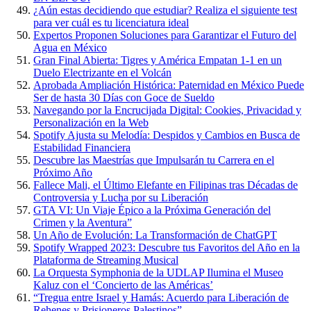
¿Aún estas decidiendo que estudiar? Realiza el siguiente test
para ver cuál es tu licenciatura ideal
Expertos Proponen Soluciones para Garantizar el Futuro del
Agua en México
Gran Final Abierta: Tigres y América Empatan 1-1 en un
Duelo Electrizante en el Volcán
Aprobada Ampliación Histórica: Paternidad en México Puede
Ser de hasta 30 Días con Goce de Sueldo
Navegando por la Encrucijada Digital: Cookies, Privacidad y
Personalización en la Web
Spotify Ajusta su Melodía: Despidos y Cambios en Busca de
Estabilidad Financiera
Descubre las Maestrías que Impulsarán tu Carrera en el
Próximo Año
Fallece Mali, el Último Elefante en Filipinas tras Décadas de
Controversia y Lucha por su Liberación
GTA VI: Un Viaje Épico a la Próxima Generación del
Crimen y la Aventura”
Un Año de Evolución: La Transformación de ChatGPT
Spotify Wrapped 2023: Descubre tus Favoritos del Año en la
Plataforma de Streaming Musical
La Orquesta Symphonia de la UDLAP Ilumina el Museo
Kaluz con el ‘Concierto de las Américas’
“Tregua entre Israel y Hamás: Acuerdo para Liberación de
Rehenes y Prisioneros Palestinos”