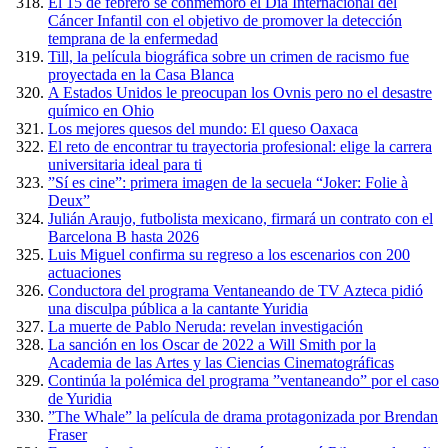
El 15 de febrero se conmemoró el Día Internacional del
Cáncer Infantil con el objetivo de promover la detección
temprana de la enfermedad
Till, la película biográfica sobre un crimen de racismo fue
proyectada en la Casa Blanca
A Estados Unidos le preocupan los Ovnis pero no el desastre
químico en Ohio
Los mejores quesos del mundo: El queso Oaxaca
El reto de encontrar tu trayectoria profesional: elige la carrera
universitaria ideal para ti
”Sí es cine”: primera imagen de la secuela “Joker: Folie à
Deux”
Julián Araujo, futbolista mexicano, firmará un contrato con el
Barcelona B hasta 2026
Luis Miguel confirma su regreso a los escenarios con 200
actuaciones
Conductora del programa Ventaneando de TV Azteca pidió
una disculpa pública a la cantante Yuridia
La muerte de Pablo Neruda: revelan investigación
La sanción en los Oscar de 2022 a Will Smith por la
Academia de las Artes y las Ciencias Cinematográficas
Continúa la polémica del programa ”ventaneando” por el caso
de Yuridia
”The Whale” la película de drama protagonizada por Brendan
Fraser