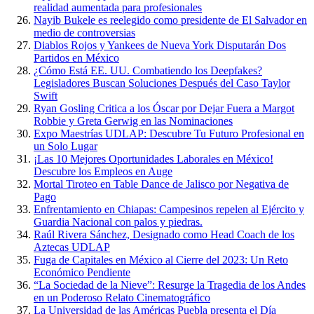
realidad aumentada para profesionales
Nayib Bukele es reelegido como presidente de El Salvador en
medio de controversias
Diablos Rojos y Yankees de Nueva York Disputarán Dos
Partidos en México
¿Cómo Está EE. UU. Combatiendo los Deepfakes?
Legisladores Buscan Soluciones Después del Caso Taylor
Swift
Ryan Gosling Critica a los Óscar por Dejar Fuera a Margot
Robbie y Greta Gerwig en las Nominaciones
Expo Maestrías UDLAP: Descubre Tu Futuro Profesional en
un Solo Lugar
¡Las 10 Mejores Oportunidades Laborales en México!
Descubre los Empleos en Auge
Mortal Tiroteo en Table Dance de Jalisco por Negativa de
Pago
Enfrentamiento en Chiapas: Campesinos repelen al Ejército y
Guardia Nacional con palos y piedras.
Raúl Rivera Sánchez, Designado como Head Coach de los
Aztecas UDLAP
Fuga de Capitales en México al Cierre del 2023: Un Reto
Económico Pendiente
“La Sociedad de la Nieve”: Resurge la Tragedia de los Andes
en un Poderoso Relato Cinematográfico
La Universidad de las Américas Puebla presenta el Día