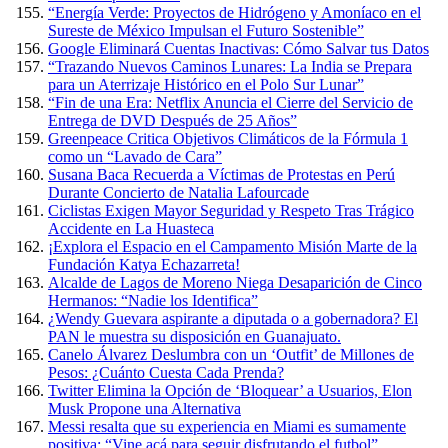
“Energía Verde: Proyectos de Hidrógeno y Amoníaco en el
Sureste de México Impulsan el Futuro Sostenible”
Google Eliminará Cuentas Inactivas: Cómo Salvar tus Datos
“Trazando Nuevos Caminos Lunares: La India se Prepara
para un Aterrizaje Histórico en el Polo Sur Lunar”
“Fin de una Era: Netflix Anuncia el Cierre del Servicio de
Entrega de DVD Después de 25 Años”
Greenpeace Critica Objetivos Climáticos de la Fórmula 1
como un “Lavado de Cara”
Susana Baca Recuerda a Víctimas de Protestas en Perú
Durante Concierto de Natalia Lafourcade
Ciclistas Exigen Mayor Seguridad y Respeto Tras Trágico
Accidente en La Huasteca
¡Explora el Espacio en el Campamento Misión Marte de la
Fundación Katya Echazarreta!
Alcalde de Lagos de Moreno Niega Desaparición de Cinco
Hermanos: “Nadie los Identifica”
¿Wendy Guevara aspirante a diputada o a gobernadora? El
PAN le muestra su disposición en Guanajuato.
Canelo Álvarez Deslumbra con un ‘Outfit’ de Millones de
Pesos: ¿Cuánto Cuesta Cada Prenda?
Twitter Elimina la Opción de ‘Bloquear’ a Usuarios, Elon
Musk Propone una Alternativa
Messi resalta que su experiencia en Miami es sumamente
positiva: “Vine acá para seguir disfrutando el futbol”