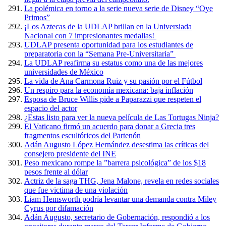
La polémica en torno a la serie nueva serie de Disney “Oye
Primos”
¡Los Aztecas de la UDLAP brillan en la Universiada
Nacional con 7 impresionantes medallas!
UDLAP presenta oportunidad para los estudiantes de
preparatoria con la “Semana Pre-Universitaria”
La UDLAP reafirma su estatus como una de las mejores
universidades de México
La vida de Ana Carmona Ruiz y su pasión por el Fútbol
Un respiro para la economía mexicana: baja inflación
Esposa de Bruce Willis pide a Paparazzi que respeten el
espacio del actor
¿Estas listo para ver la nueva película de Las Tortugas Ninja?
El Vaticano firmó un acuerdo para donar a Grecia tres
fragmentos escultóricos del Partenón
Adán Augusto López Hernández desestima las críticas del
consejero presidente del INE
Peso mexicano rompe la ”barrera psicológica” de los $18
pesos frente al dólar
Actriz de la saga THG, Jena Malone, revela en redes sociales
que fue victima de una violación
Liam Hemsworth podría levantar una demanda contra Miley
Cyrus por difamación
Adán Augusto, secretario de Gobernación, respondió a los