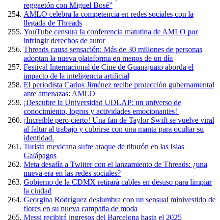
reggaetón con Miguel Bosé”
AMLO celebra la competencia en redes sociales con la
llegada de Threads
YouTube censura la conferencia matutina de AMLO por
infringir derechos de autor
Threads causa sensación: Más de 30 millones de personas
adoptan la nueva plataforma en menos de un día
Festival Internacional de Cine de Guanajuato aborda el
impacto de la inteligencia artificial
El periodista Carlos Jiménez recibe protección gubernamental
ante amenazas: AMLO
¡Descubre la Universidad UDLAP: un universo de
conocimiento, logros y actividades emocionantes!
¡Increíble pero cierto! Una fan de Taylor Swift se vuelve viral
al faltar al trabajo y cubrirse con una manta para ocultar su
identidad.
Turista mexicana sufre ataque de tiburón en las Islas
Galápagos
Meta desafía a Twitter con el lanzamiento de Threads: ¿una
nueva era en las redes sociales?
Gobierno de la CDMX retirará cables en desuso para limpiar
la ciudad
Georgina Rodríguez deslumbra con un sensual minivestido de
flores en su nueva campaña de moda
Messi recibirá ingresos del Barcelona hasta el 2025