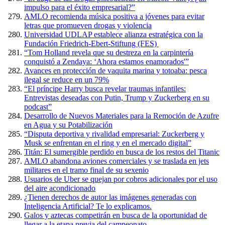
impulso para el éxito empresarial?”
AMLO recomienda música positiva a jóvenes para evitar
letras que promueven drogas y violencia
Universidad UDLAP establece alianza estratégica con la
Fundación Friedrich-Ebert-Stiftung (FES)
“Tom Holland revela que su destreza en la carpintería
conquistó a Zendaya: ‘Ahora estamos enamorados'”
Avances en protección de vaquita marina y totoaba: pesca
ilegal se reduce en un 79%
“El príncipe Harry busca revelar traumas infantiles:
Entrevistas deseadas con Putin, Trump y Zuckerberg en su
podcast”
Desarrollo de Nuevos Materiales para la Remoción de Azufre
en Agua y su Potabilización
“Disputa deportiva y rivalidad empresarial: Zuckerberg y
Musk se enfrentan en el ring y en el mercado digital”
Titán: El sumergible perdido en busca de los restos del Titanic
AMLO abandona aviones comerciales y se traslada en jets
militares en el tramo final de su sexenio
Usuarios de Uber se quejan por cobros adicionales por el uso
del aire acondicionado
¿Tienen derechos de autor las imágenes generadas con
Inteligencia Artificial? Te lo explicamos.
Galos y aztecas competirán en busca de la oportunidad de
llegar a la etapa previa del campeonato.