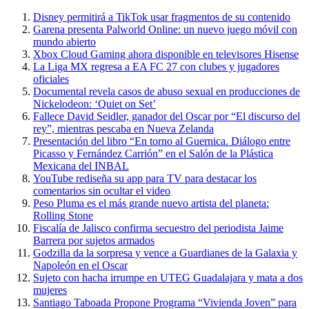
Disney permitirá a TikTok usar fragmentos de su contenido
Garena presenta Palworld Online: un nuevo juego móvil con
mundo abierto
Xbox Cloud Gaming ahora disponible en televisores Hisense
La Liga MX regresa a EA FC 27 con clubes y jugadores
oficiales
Documental revela casos de abuso sexual en producciones de
Nickelodeon: ‘Quiet on Set’
Fallece David Seidler, ganador del Oscar por “El discurso del
rey”, mientras pescaba en Nueva Zelanda
Presentación del libro “En torno al Guernica. Diálogo entre
Picasso y Fernández Carrión” en el Salón de la Plástica
Mexicana del INBAL
YouTube rediseña su app para TV para destacar los
comentarios sin ocultar el video
Peso Pluma es el más grande nuevo artista del planeta:
Rolling Stone
Fiscalía de Jalisco confirma secuestro del periodista Jaime
Barrera por sujetos armados
Godzilla da la sorpresa y vence a Guardianes de la Galaxia y
Napoleón en el Oscar
Sujeto con hacha irrumpe en UTEG Guadalajara y mata a dos
mujeres
Santiago Taboada Propone Programa “Vivienda Joven” para