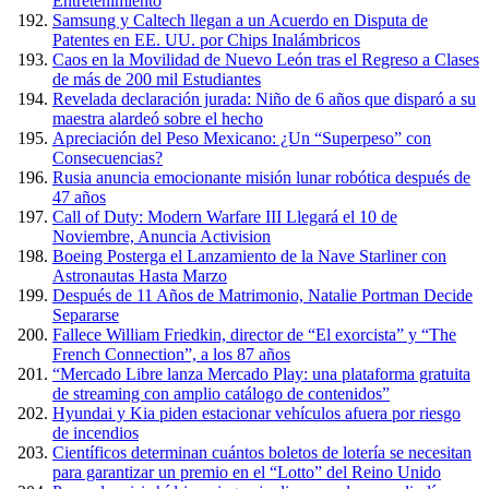
Entretenimiento
Samsung y Caltech llegan a un Acuerdo en Disputa de
Patentes en EE. UU. por Chips Inalámbricos
Caos en la Movilidad de Nuevo León tras el Regreso a Clases
de más de 200 mil Estudiantes
Revelada declaración jurada: Niño de 6 años que disparó a su
maestra alardeó sobre el hecho
Apreciación del Peso Mexicano: ¿Un “Superpeso” con
Consecuencias?
Rusia anuncia emocionante misión lunar robótica después de
47 años
Call of Duty: Modern Warfare III Llegará el 10 de
Noviembre, Anuncia Activision
Boeing Posterga el Lanzamiento de la Nave Starliner con
Astronautas Hasta Marzo
Después de 11 Años de Matrimonio, Natalie Portman Decide
Separarse
Fallece William Friedkin, director de “El exorcista” y “The
French Connection”, a los 87 años
“Mercado Libre lanza Mercado Play: una plataforma gratuita
de streaming con amplio catálogo de contenidos”
Hyundai y Kia piden estacionar vehículos afuera por riesgo
de incendios
Científicos determinan cuántos boletos de lotería se necesitan
para garantizar un premio en el “Lotto” del Reino Unido