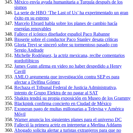
México envía ayuda humanitaria a Turquía después de los
sismos
La serie de HBO ‘The Last of Us’ ha experimentado un gran
éxito en su estreno
Marcelo Ebrard habla sobre los planes de cambio hacía
energías renovables
Fallece el icónico diseñador español Paco Rabanne
Bioserie sobre el conductor Paco Stanley desata críticas
Gloria Trevi se sinceró sobre su tormentoso pasado con
Sergio Andrade
Michelle Rodríguez, la actriz mexicana, recibe comentarios
gordofóbicos
James Gunn afirma en video no haber despedido a Henry
Cavill
AMLO argumenta que investigación contra SEP es para
afectar a Delfina Gómez
Rechaza el Tribunal Federal de Justicia Administrativa,
intento de Grupo Elektra de no pagar al SAT
Shakira tendrá su propia exposición en Museo de los Grammy
Blackpink confirma concierto en Ciudad de México
Exoneran pago de multas millonarias a Televisa y América
Móvil
Warner anuncia los siguientes planes para el universo DC
Falleció la primera actriz en interpretar a Merlina Addams
Abogado solicita alertar a turistas extranjeros para que no