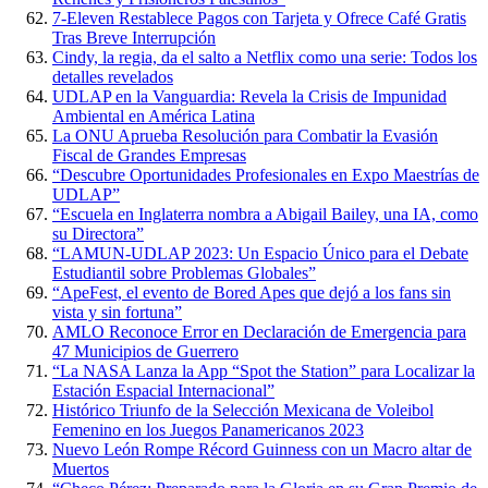
7-Eleven Restablece Pagos con Tarjeta y Ofrece Café Gratis
Tras Breve Interrupción
Cindy, la regia, da el salto a Netflix como una serie: Todos los
detalles revelados
UDLAP en la Vanguardia: Revela la Crisis de Impunidad
Ambiental en América Latina
La ONU Aprueba Resolución para Combatir la Evasión
Fiscal de Grandes Empresas
“Descubre Oportunidades Profesionales en Expo Maestrías de
UDLAP”
“Escuela en Inglaterra nombra a Abigail Bailey, una IA, como
su Directora”
“LAMUN-UDLAP 2023: Un Espacio Único para el Debate
Estudiantil sobre Problemas Globales”
“ApeFest, el evento de Bored Apes que dejó a los fans sin
vista y sin fortuna”
AMLO Reconoce Error en Declaración de Emergencia para
47 Municipios de Guerrero
“La NASA Lanza la App “Spot the Station” para Localizar la
Estación Espacial Internacional”
Histórico Triunfo de la Selección Mexicana de Voleibol
Femenino en los Juegos Panamericanos 2023
Nuevo León Rompe Récord Guinness con un Macro altar de
Muertos