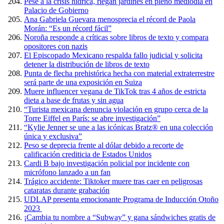
Pese a la crisis hídrica, riegan jardines en pleno mediodía en
Palacio de Gobierno
Ana Gabriela Guevara menosprecia el récord de Paola
Morán: “Es un récord fácil”
Noroña responde a críticas sobre libros de texto y compara
opositores con nazis
El Episcopado Mexicano respalda fallo judicial y solicita
detener la distribución de libros de texto
Punta de flecha prehistórica hecha con material extraterrestre
será parte de una exposición en Suiza
Muere influencer vegana de TikTok tras 4 años de estricta
dieta a base de frutas y sin agua
“Turista mexicana denuncia violación en grupo cerca de la
Torre Eiffel en París: se abre investigación”
“Kylie Jenner se une a las icónicas Bratz® en una colección
única y exclusiva”
Peso se deprecia frente al dólar debido a recorte de
calificación crediticia de Estados Unidos
Cardi B bajo investigación policial por incidente con
micrófono lanzado a un fan
Trágico accidente: Tiktoker muere tras caer en peligrosas
cataratas durante grabación
UDLAP presenta emocionante Programa de Inducción Otoño
2023
¡Cambia tu nombre a “Subway” y gana sándwiches gratis de