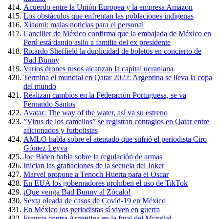
Acuerdo entre la Unión Europea y la empresa Amazon
Los obstáculos que enfrentan las poblaciones indígenas
Xiaomi: malas noticias para el personal
Canciller de México confirma que la embajada de México en
Perú está dando asilo a familia del ex presidente
Ricardo Sheffield la duplicidad de boletos en concierto de
Bad Bunny
Varios drones rusos alcanzan la capital ucraniana
Termina el mundial en Qatar 2022: Argentina se lleva la copa
del mundo
Realizan cambios en la Federación Portuguesa, se va
Fernando Santos
Avatar: The way of the water, así va su estreno
”Virus de los camellos” se registran contagios en Qatar entre
aficionados y futbolistas
AMLO habla sobre el atentado que sufrió el periodista Ciro
Gómez Leyva
Joe Biden habla sobre la regulación de armas
Inician las grabaciones de la secuela del Joker
Marvel propone a Tenoch Huerta para el Oscar
En EUA los gobernadores prohiben el uso de TikTok
¡Que venga Bad Bunny al Zócalo!
Sexta oleada de casos de Covid-19 en México
En México los periodistas sí viven en guerra
Francia contra Argentina en la final del Mundial