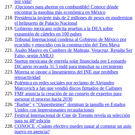
por vida!
¡Opciones para ahorrar en combustible! Conoce dónde
encontrar la gasolina más económica en México
Presidencia invierte más de 2 millones de pesos en modernizar
el helipuerto de Palacio Nacional
Gobierno mexicano solicita pruebas a la DEA sobre
expansión de cárteles en 100 países
Tribunal Internacional condena al Gobierno de México por
ecocidio y etnocidio con la construcción del Tren Maya
Asalto Masivo en Cumbres de Maltrata, Veracruz, Resulta Ser
Falso, según AMLO
Startup mexicana de energía solar financiada por Leonardo
DiCaprio recauda 31.5 mdd para impulsar su crecimiento
Morena se opone a lineamientos del INE que prohíben
retroactividad
Polémica en redes sociales por reclamo de Alejandro
Marcovich a fan que vendió discos firmados de Caifanes
FMF anuncia la creación de un consejo de expertos para
asesorar el proceso hacia 2030
“Barbie” y “Oppenheimer” dominan la taquilla en Estados
Unidos con impresionantes recaudaciones
Festival Internacional de Cine de Toronto revela su selección
para su 48ª edición
CONOCE ¿Cuánto efectivo puedes pagar al comprar un auto
nuevo en agencia?