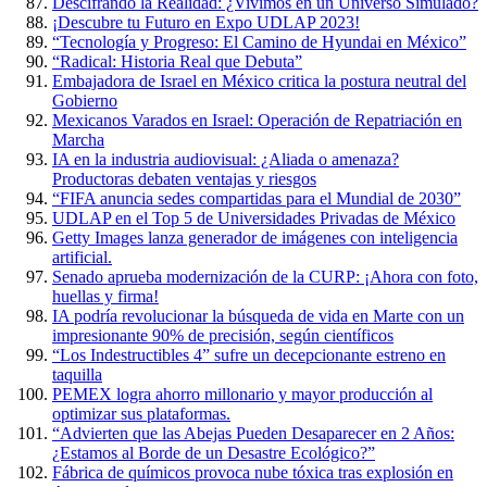
Descifrando la Realidad: ¿Vivimos en un Universo Simulado?
¡Descubre tu Futuro en Expo UDLAP 2023!
“Tecnología y Progreso: El Camino de Hyundai en México”
“Radical: Historia Real que Debuta”
Embajadora de Israel en México critica la postura neutral del
Gobierno
Mexicanos Varados en Israel: Operación de Repatriación en
Marcha
IA en la industria audiovisual: ¿Aliada o amenaza?
Productoras debaten ventajas y riesgos
“FIFA anuncia sedes compartidas para el Mundial de 2030”
UDLAP en el Top 5 de Universidades Privadas de México
Getty Images lanza generador de imágenes con inteligencia
artificial.
Senado aprueba modernización de la CURP: ¡Ahora con foto,
huellas y firma!
IA podría revolucionar la búsqueda de vida en Marte con un
impresionante 90% de precisión, según científicos
“Los Indestructibles 4” sufre un decepcionante estreno en
taquilla
PEMEX logra ahorro millonario y mayor producción al
optimizar sus plataformas.
“Advierten que las Abejas Pueden Desaparecer en 2 Años:
¿Estamos al Borde de un Desastre Ecológico?”
Fábrica de químicos provoca nube tóxica tras explosión en