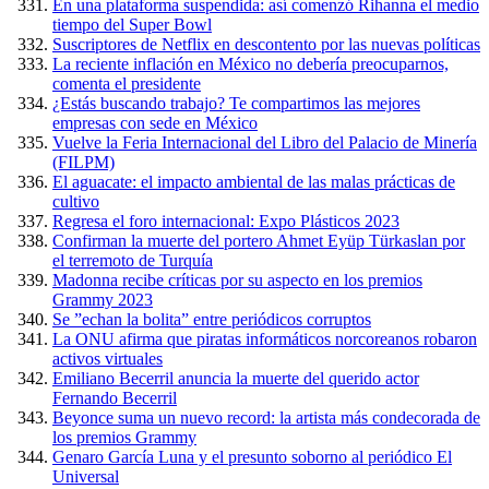
En una plataforma suspendida: así comenzó Rihanna el medio
tiempo del Super Bowl
Suscriptores de Netflix en descontento por las nuevas políticas
La reciente inflación en México no debería preocuparnos,
comenta el presidente
¿Estás buscando trabajo? Te compartimos las mejores
empresas con sede en México
Vuelve la Feria Internacional del Libro del Palacio de Minería
(FILPM)
El aguacate: el impacto ambiental de las malas prácticas de
cultivo
Regresa el foro internacional: Expo Plásticos 2023
Confirman la muerte del portero Ahmet Eyüp Türkaslan por
el terremoto de Turquía
Madonna recibe críticas por su aspecto en los premios
Grammy 2023
Se ”echan la bolita” entre periódicos corruptos
La ONU afirma que piratas informáticos norcoreanos robaron
activos virtuales
Emiliano Becerril anuncia la muerte del querido actor
Fernando Becerril
Beyonce suma un nuevo record: la artista más condecorada de
los premios Grammy
Genaro García Luna y el presunto soborno al periódico El
Universal