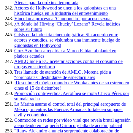
Atenas para la próxima temporada
Actores de Hollywood se unen a los guionistas en una
histórica huelga en la industria del entretenimiento
Vinculan a proceso a ‘Chuponcito’ por acoso sexual
¿A dónde irá Hirving ‘Chucky’ Lozano? Revela indicios
sobre su futuro
Crisis en la industria cinematográfica: Sin acuerdo entre
actores y estudios, se vislumbra una inminente huelga de
guionistas en Hollywood
Cruz Azul busca repatriar a Marco Fabián al plantel en
pláticas actuales
AMLO pide a EU acelerar acciones contra el consumo de
drogas en su territorio
Tras llamado de atención de AMLO, Morena pide a
“corcholatas” deslindarse de espectaculares
¡Descubre el mágico mundo de Wonka antes de su estreno en
cines el 15 de diciembre!
Promoción controvertida: Aerolínea se mofa Checo Pérez por
su mala racha
La Marina asume el control total del principal aeropuerto de
México, mientras las Fuerzas Armadas fortalecen su papel
civil y económico
Conmoción en redes por video viral que revela brutal agresión
a empleado en Taquería Orinoco y falta de acción policial
“Rauw Alejandro anuncia sorprendente colaboración de