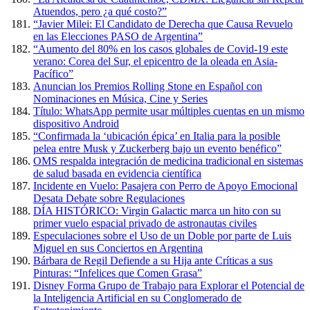
Atuendos, pero ¿a qué costo?”
“Javier Milei: El Candidato de Derecha que Causa Revuelo
en las Elecciones PASO de Argentina”
“Aumento del 80% en los casos globales de Covid-19 este
verano: Corea del Sur, el epicentro de la oleada en Asia-
Pacífico”
Anuncian los Premios Rolling Stone en Español con
Nominaciones en Música, Cine y Series
Título: WhatsApp permite usar múltiples cuentas en un mismo
dispositivo Android
“Confirmada la ‘ubicación épica’ en Italia para la posible
pelea entre Musk y Zuckerberg bajo un evento benéfico”
OMS respalda integración de medicina tradicional en sistemas
de salud basada en evidencia científica
Incidente en Vuelo: Pasajera con Perro de Apoyo Emocional
Desata Debate sobre Regulaciones
DÍA HISTÓRICO: Virgin Galactic marca un hito con su
primer vuelo espacial privado de astronautas civiles
Especulaciones sobre el Uso de un Doble por parte de Luis
Miguel en sus Conciertos en Argentina
Bárbara de Regil Defiende a su Hija ante Críticas a sus
Pinturas: “Infelices que Comen Grasa”
Disney Forma Grupo de Trabajo para Explorar el Potencial de
la Inteligencia Artificial en su Conglomerado de