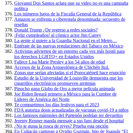
Giovanni Dos Santos aclara que su video no es una campaña
política
Los números bajos de la Fiscalía General de la República
Amazon se enfrenta a ciberestafa denominada: secuestro de
reseñas
Donald Trump ¿De regreso a redes sociales?
¡Feliz cumpleaños! al cómico actor Jim Carrey
La gente sí quiere a la Guardia Nacional en el Metro…
Entérate de las nuevas regulaciones del Tabaco en México
Activistas advierten de un entorno cada vez más hostil para
los derechos LGBTQ+ en Estados Unidos
Fallece Lisa Marie Presley a los 54 años de edad
Accesos de la Zona Arqueológica de Chichén Itzá.
Zonas que serían afectadas si el Popocatépetl hace erupción
Estudio de la Universidad de Louisville demuestra que los
cigarrillos electrónicos promueven arritmias
Pinocho gana Globo de Oro a mejor película animada
Joe Biden llegará primero a México para la Cumbre de
Líderes de América del Norte
Te compartimos los días festivos para el 2023
FDA autoriza dosis actualizadas de vacunas covid-19 a niños
Los famosos mármoles del Partenón podrían ser devueltos
Jeremy Renner manda mensaje a sus fans desde el hospital
¿No te gusta la rosca de reyes? Prueba esta opción
En Culiacán capturan a Ovidio Guzmán, hijo de Joaquín “El