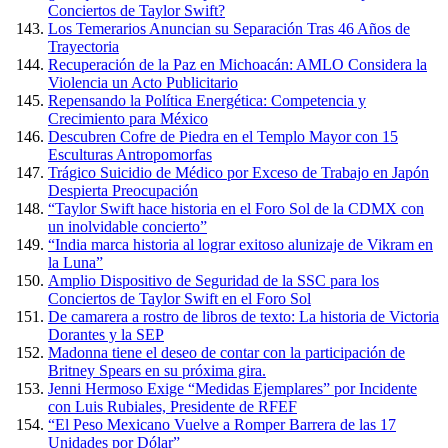
Conciertos de Taylor Swift?
Los Temerarios Anuncian su Separación Tras 46 Años de
Trayectoria
Recuperación de la Paz en Michoacán: AMLO Considera la
Violencia un Acto Publicitario
Repensando la Política Energética: Competencia y
Crecimiento para México
Descubren Cofre de Piedra en el Templo Mayor con 15
Esculturas Antropomorfas
Trágico Suicidio de Médico por Exceso de Trabajo en Japón
Despierta Preocupación
“Taylor Swift hace historia en el Foro Sol de la CDMX con
un inolvidable concierto”
“India marca historia al lograr exitoso alunizaje de Vikram en
la Luna”
Amplio Dispositivo de Seguridad de la SSC para los
Conciertos de Taylor Swift en el Foro Sol
De camarera a rostro de libros de texto: La historia de Victoria
Dorantes y la SEP
Madonna tiene el deseo de contar con la participación de
Britney Spears en su próxima gira.
Jenni Hermoso Exige “Medidas Ejemplares” por Incidente
con Luis Rubiales, Presidente de RFEF
“El Peso Mexicano Vuelve a Romper Barrera de las 17
Unidades por Dólar”