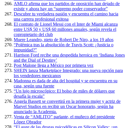
AMLO afirma que los partidos de oposición han dejado de
existir y ahora hay un “supremo poder conservador”
Descubre tu verdadera pasión y encuentra el camino hacia
una carrera profesional exitosa
El contrato de Lionel Messi con el Inter de Miami alcanza
entre US$ 50 y US$ 60 millones anuales, según revela el
copropietario del club
Muere Leandro, nieto de Robert De Niro, a los 19 años
“Polémica tras la absolución de Travis Scott: ¿Justicia o
impunidad?”
Harrison Ford recibe una despedida heroica en ‘Indiana Jones
and the Dial of Destiny’
Post Malone llega a México por primera vez
SHEIN lanza Marketplace Integrado: una nueva opción para
los vendedores mexicanos
Madonna es dada de alta del hospital y se encuentra en su
casa, según una fuente
“Un lujo microscópico: El bolso de miles de dólares que
desafía la escala”
Angela Bassett se convertirá en la primera mujer y actriz de
Marvel Studios en recibir un Oscar honorario, según ha
anunciado la Academia.
Venta de “AMLITO” parlante, el muñeco del presidente
López Obrador
“El auge de las drogas psicodélicas en Silicon Valley: ¿un