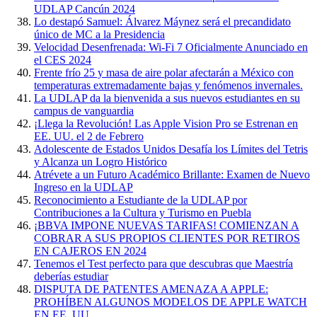
UDLAP Cancún 2024
Lo destapó Samuel: Álvarez Máynez será el precandidato
único de MC a la Presidencia
Velocidad Desenfrenada: Wi-Fi 7 Oficialmente Anunciado en
el CES 2024
Frente frío 25 y masa de aire polar afectarán a México con
temperaturas extremadamente bajas y fenómenos invernales.
La UDLAP da la bienvenida a sus nuevos estudiantes en su
campus de vanguardia
¡Llega la Revolución! Las Apple Vision Pro se Estrenan en
EE. UU. el 2 de Febrero
Adolescente de Estados Unidos Desafía los Límites del Tetris
y Alcanza un Logro Histórico
Atrévete a un Futuro Académico Brillante: Examen de Nuevo
Ingreso en la UDLAP
Reconocimiento a Estudiante de la UDLAP por
Contribuciones a la Cultura y Turismo en Puebla
¡BBVA IMPONE NUEVAS TARIFAS! COMIENZAN A
COBRAR A SUS PROPIOS CLIENTES POR RETIROS
EN CAJEROS EN 2024
Tenemos el Test perfecto para que descubras que Maestría
deberías estudiar
DISPUTA DE PATENTES AMENAZA A APPLE:
PROHÍBEN ALGUNOS MODELOS DE APPLE WATCH
EN EE. UU.