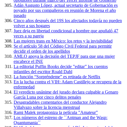
opositores durante marco del Tercer Informe de Gobierno
Adán Augusto López, actual secretario de Gobernación es
poyado por sus compañeros en reunión de Morena el año
pasado
Cinco años después del 19S los afectados todavía no pueden
volver a sus hogares
Juez deja en libertad condicional a hombre que apuñaló 47
veces a su pareja
Las mujeres trans en México: los retos y la invisibilidad
Se el artículo 58 del Código Civil Federal para permitir
decidir el orden de los apellidos
AMLO apoya la decisión del TEPJF para que una mujer
encabece el INE
La editorial Puffin Books decide ”editar” los cuentos
infantiles del escritor Roald Dahl
La función “Sorpréndeme” es retirada de Netflix
En la lucha contra el VIH: Adam Castillejo se recupera de la
enfermedad
El veredicto unánime del jurado declara culpable a Genaro
García Luna por cinco delitos penales
Desagradables comentarios del conductor Alejandro
Villalvazo sobre la licencia menstrual
Rami Malek protagoniza la película ”Amateur”
Los números del estreno de ´´Antman and the Wasp:
Quantumania´´