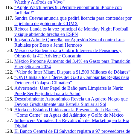
Watch y AirPods en Vivo”
“Apple Watch Series 9: ¡Permite encontrar tu iPhone con
facilidad!”
Sandra Cuevas anuncia que pedirá licencia para contender por
la jefatura de gobierno de CDMX
Rebeca Landa es la voz principal de Monday Night Football
y sigue abriendo brecha en ESPN
Juzgado Admite Querella por Agresión Sexual contra Luis
Rubiales por Beso a Jenni Hermoso
México se Endeuda para Cubrir Intereses de Pensiones y
Obras de la 4T, Advierte Concamin
México Propone Aumento del 3.4% en Gasto para Transición
Energética en 2024
“Valor de Inter Miami Dispara a $1,500 Millones de Dólares”
“ONU Insta a los Líderes del G20 a Cambiar las Reglas para
Detener el Colapso Climático”
Advertencia: Usar Papel de Baño para Limpiarse la Nariz
Puede Ser Perjudicial para la Salud
Descubrimiento Astronómico Revela un Agujero Negro que
Devora Gradualmente una Estrella Similar al Sol
Alerta en Estados Unidos por la Presencia de la Bacteria
“Come Carne” en Aguas del Atlántico y Golfo de México
Influencers Virtuales: La Revolución del Marketing en la Era
Digital
El Banco Central de El Salvador registra a 97 proveedores de