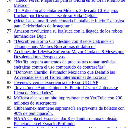
“Checo Pérez: Preparado para la Gloria en su Gran Premio de
México”
“La Adicción al Celular en México: 3 de cada 10 Viajeros
Luchan por Desconectarse de su Vida Digital”
¡Meta Lanza una Revolucionaria Pantalla de Inicio Exclusiva
para Celebridades de Instagram!
Amazon revoluciona su logística con la llegada de los robots
humanoides Digit
“Descubren Horno Clandestino con Restos Calcinos en
Tlaquepaque, Madres Buscadoras de Jalisco”
Acciones de Televisa Sufren su Mayor Caída en 8 Meses por
Desalentadoras Perspectivas
“Netflix prepara aumentos de precios tras tomar medidas
enérgicas contra el uso compartido de contraseñas”
“Donovan Carrillo, Patinador Mexicano que Desafió las
Adversidades en el Trofeo Internacional de Escocia”
Jóvenes viven la experiencia de Expo UDLAP
“Invasión de Autos Chinos: El Puerto Lázaro Cárdenas se
Llena de Novedades”
MrBeast alcanza un hito impresionante en YouTube con 200
millones de suscriptores
Citibanamex mantiene supremacía en preventa de boletos con
90% de participación.
NASA Capta el Espectacular Resplandor de una Colisión
Planetaria en el Espacio Profundo