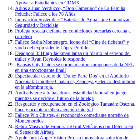
Apoyar a Estudiantes en CDMX
Adiós a Juan Verduzco, “Don Camerino” de La Familia
Peluche: Fallece a los 78 Años
Innovación Sostenible: “Baterías de Agua” que Garantizan
Seguridad y Reciclaje
Profepa rescata elefanta en condiciones precarias cercana a
carretera
Fallece Sasha Montenegro, ícono del “Cine de ficheras” y
viuda del expresidente López Portillo
Deadpool 3: Hugh Jackman lanza un ‘dardo’ al estreno del
tráiler y Ryan Reynolds le responde
¡Kansas City Chiefs se coronan como campeones de la NFL
en una emocionante final!
Espectacular estreno de ‘Dune: Parte Dos’ en el Auditorio
Nacional: Timothée Chalamet, Zendaya y elenco deslumbran
en la alfombra roja.
Audi advierte a trabajadores: estabilidad laboral en juego
mientras se decide el futuro de la huelga
Resguardo y recuperación en el Zoológico Tamatán: Osezna,
lince y ocelote reciben atención integral
Fallece Pilo Chistes, el reconocido comediante norteño de
Montemorelos
Retiro Masivo de Honda: 750 mil Vehículos con Defecto en
el Sensor de Airbag
Apple lanza Apple Vision Pro, su innovadora solución de