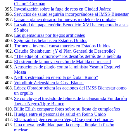
Chapo” Guzmán
Investigación sobre la fuga de reos en Ciudad Juárez
Servicios de salud seguirán incorporándose al IMSS-Bienestar
Ucrania planea desarrollar nuevos modelos de combate
La salud del papa emérito Benedicto XVI ha empeorado a sus
95 años
Las quemaduras por fuegos artificiales
Seguirán las heladas en Estados Unidos
Tormenta invernal causa muertes en Estados Unidos
Claudia Sheinbaum: ¿Y el Plan General de Desarrollo?
”The edge of Tomorrow” los desafíos detrás de la película
El estreno de la nueva versión de Matilda en musical
Acusaciones de plagio contra la ministra Yasmín Esquivel
Mossa
Netflix estrenará en enero la película ”Ruido”
Volodimir Zelenski en la Casa Blanca
López Obrador reitera las acciones del IMSS Bienestar como
un orgullo
Se concluye el traslado de felinos de la clausurada Fundación
Jaguar Negro-Tigre Blanco
Billie Eilish comparte fotos sobre su fiesta de cumpleaños
Huelga entre el personal de salud en Reino Unido
El lanzador ligero europeo Vega-C se perdió el martes
Una nueva posibilidad para la energía limpia: la fusión
nuclear