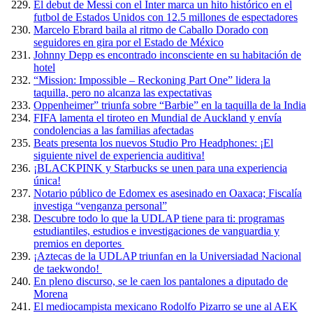
El debut de Messi con el Inter marca un hito histórico en el
futbol de Estados Unidos con 12.5 millones de espectadores
Marcelo Ebrard baila al ritmo de Caballo Dorado con
seguidores en gira por el Estado de México
Johnny Depp es encontrado inconsciente en su habitación de
hotel
“Mission: Impossible – Reckoning Part One” lidera la
taquilla, pero no alcanza las expectativas
Oppenheimer” triunfa sobre “Barbie” en la taquilla de la India
FIFA lamenta el tiroteo en Mundial de Auckland y envía
condolencias a las familias afectadas
Beats presenta los nuevos Studio Pro Headphones: ¡El
siguiente nivel de experiencia auditiva!
¡BLACKPINK y Starbucks se unen para una experiencia
única!
Notario público de Edomex es asesinado en Oaxaca; Fiscalía
investiga “venganza personal”
Descubre todo lo que la UDLAP tiene para ti: programas
estudiantiles, estudios e investigaciones de vanguardia y
premios en deportes
¡Aztecas de la UDLAP triunfan en la Universiadad Nacional
de taekwondo!
En pleno discurso, se le caen los pantalones a diputado de
Morena
El mediocampista mexicano Rodolfo Pizarro se une al AEK