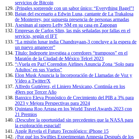
servicios de Bitcoin
¡Pringles sorprende con un sabor único: “Everything Bagel”!
Bajan del escenario a Edwin Luna, cantante de La Trakalosa
de Monterrey, por supuesta presencia de personas armadas
Asesinan al rapero Lefty SM en su casa en Zapopan
Empresas de Carlos Slim, las más señaladas por fallas en el
servicio, según el IFT
“La misión lunar india Chandrayaan-3 concluye a la espera de
un nuevo amanecer”
Título: Indeporte investiga a corredores “tramposos” en el
Maratón de la Ciudad de México Telcel 2023
“¡Vuela en Paz! Corendon Airlines Anuncia Zona ‘Solo para
Adultos’ en sus Vuelos”
Elon Musk Anuncia la Incorporación de Llamadas de Voz y
Vídeo a Twitter/X
Alfredo Gutiérrez, el Liniero Mexicano, Continúa en los
49ers por Tercer Año
Banxico Eleva Pronóstico de Crecimiento del PIB a 3% para
2023 y Mejora Perspectivas para 2024
Quintana Roo Arrasa en los World Travel Awards 2023 con
21 Premios
¡Descubre la oportunidad sin precedentes que la NASA para
la exploración espacial!
Apple Revela el Futuro Tecnológico: iPhone 15
¿Por qué los Swifties Experimentan Amnesia Después de los