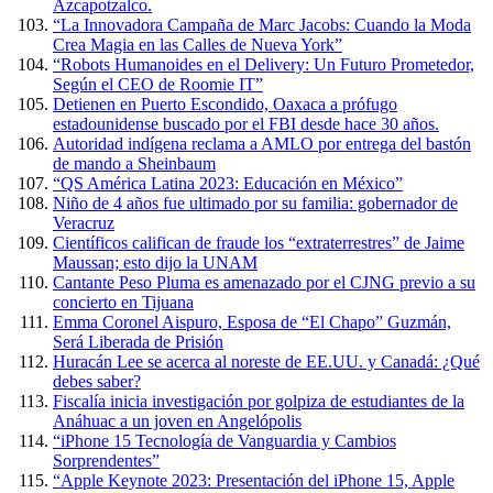
Azcapotzalco.
“La Innovadora Campaña de Marc Jacobs: Cuando la Moda
Crea Magia en las Calles de Nueva York”
“Robots Humanoides en el Delivery: Un Futuro Prometedor,
Según el CEO de Roomie IT”
Detienen en Puerto Escondido, Oaxaca a prófugo
estadounidense buscado por el FBI desde hace 30 años.
Autoridad indígena reclama a AMLO por entrega del bastón
de mando a Sheinbaum
“QS América Latina 2023: Educación en México”
Niño de 4 años fue ultimado por su familia: gobernador de
Veracruz
Científicos califican de fraude los “extraterrestres” de Jaime
Maussan; esto dijo la UNAM
Cantante Peso Pluma es amenazado por el CJNG previo a su
concierto en Tijuana
Emma Coronel Aispuro, Esposa de “El Chapo” Guzmán,
Será Liberada de Prisión
Huracán Lee se acerca al noreste de EE.UU. y Canadá: ¿Qué
debes saber?
Fiscalía inicia investigación por golpiza de estudiantes de la
Anáhuac a un joven en Angelópolis
“iPhone 15 Tecnología de Vanguardia y Cambios
Sorprendentes”
“Apple Keynote 2023: Presentación del iPhone 15, Apple