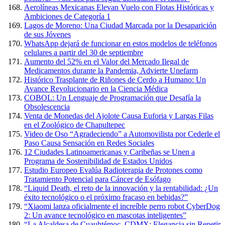
Aerolíneas Mexicanas Elevan Vuelo con Flotas Históricas y
Ambiciones de Categoría 1
Lagos de Moreno: Una Ciudad Marcada por la Desaparición
de sus Jóvenes
WhatsApp dejará de funcionar en estos modelos de teléfonos
celulares a partir del 30 de septiembre
Aumento del 52% en el Valor del Mercado Ilegal de
Medicamentos durante la Pandemia, Advierte Unefarm
Histórico Trasplante de Riñones de Cerdo a Humano: Un
Avance Revolucionario en la Ciencia Médica
COBOL: Un Lenguaje de Programación que Desafía la
Obsolescencia
Venta de Monedas del Ajolote Causa Euforia y Largas Filas
en el Zoológico de Chapultepec
Video de Oso “Agradeciendo” a Automovilista por Cederle el
Paso Causa Sensación en Redes Sociales
12 Ciudades Latinoamericanas y Caribeñas se Unen a
Programa de Sostenibilidad de Estados Unidos
Estudio Europeo Evalúa Radioterapia de Protones como
Tratamiento Potencial para Cáncer de Esófago
“Liquid Death, el reto de la innovación y la rentabilidad: ¿Un
éxito tecnológico o el próximo fracaso en bebidas?”
“Xiaomi lanza oficialmente el increíble perro robot CyberDog
2: Un avance tecnológico en mascotas inteligentes”
“La Alcaldesa de Cuauhtémoc, CDMX: Elegancia sin Repetir