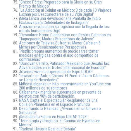
“Checo Pérez: Preparado para la Gloria en su Gran
Premio de México”
“La Adicción al Celular en México: 3 de cada 10 Viajeros
Luchan por Desconectarse de su Vida Digital”
¡Meta Lanza una Revolucionaria Pantalla de Inicio
Exclusiva para Celebridades de Instagram!
Amazon revoluciona su logística con la llegada de los
robots humanoides Digit
“Descubren Horno Clandestino con Restos Calcinos en
Tlaquepaque, Madres Buscadoras de Jalisco”
Acciones de Televisa Sufren su Mayor Caída en 8
Meses por Desalentadoras Perspectivas
“Netflix prepara aumentos de precios tras tomar
medidas enérgicas contra el uso compartido de
contraseñas”
“Donovan Carrillo, Patinador Mexicano que Desafió las
Adversidades en el Trofeo Internacional de Escocia”
Jóvenes viven la experiencia de Expo UDLAP
“Invasión de Autos Chinos: El Puerto Lázaro Cárdenas
se Llena de Novedades”
MrBeast alcanza un hito impresionante en YouTube con
200 millones de suscriptores
Citibanamex mantiene supremacía en preventa de
boletos con 90% de participación.
NASA Capta el Espectacular Resplandor de una
Colisión Planetaria en el Espacio Profundo
Descifrando la Realidad: ¿Vivimos en un Universo
Simulado?
¡Descubre tu Futuro en Expo UDLAP 2023!
“Tecnología y Progreso: El Camino de Hyundai en
México”
“Radical: Historia Real que Debuta”