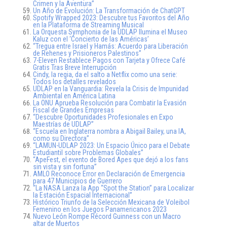
Crimen y la Aventura”
Un Año de Evolución: La Transformación de ChatGPT
Spotify Wrapped 2023: Descubre tus Favoritos del Año
en la Plataforma de Streaming Musical
La Orquesta Symphonia de la UDLAP Ilumina el Museo
Kaluz con el ‘Concierto de las Américas’
“Tregua entre Israel y Hamás: Acuerdo para Liberación
de Rehenes y Prisioneros Palestinos”
7-Eleven Restablece Pagos con Tarjeta y Ofrece Café
Gratis Tras Breve Interrupción
Cindy, la regia, da el salto a Netflix como una serie:
Todos los detalles revelados
UDLAP en la Vanguardia: Revela la Crisis de Impunidad
Ambiental en América Latina
La ONU Aprueba Resolución para Combatir la Evasión
Fiscal de Grandes Empresas
“Descubre Oportunidades Profesionales en Expo
Maestrías de UDLAP”
“Escuela en Inglaterra nombra a Abigail Bailey, una IA,
como su Directora”
“LAMUN-UDLAP 2023: Un Espacio Único para el Debate
Estudiantil sobre Problemas Globales”
“ApeFest, el evento de Bored Apes que dejó a los fans
sin vista y sin fortuna”
AMLO Reconoce Error en Declaración de Emergencia
para 47 Municipios de Guerrero
“La NASA Lanza la App “Spot the Station” para Localizar
la Estación Espacial Internacional”
Histórico Triunfo de la Selección Mexicana de Voleibol
Femenino en los Juegos Panamericanos 2023
Nuevo León Rompe Récord Guinness con un Macro
altar de Muertos