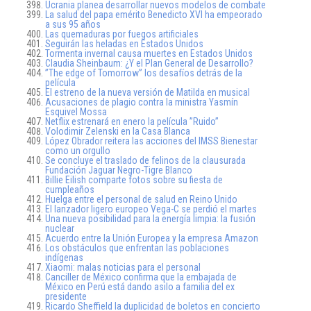
Ucrania planea desarrollar nuevos modelos de combate
La salud del papa emérito Benedicto XVI ha empeorado
a sus 95 años
Las quemaduras por fuegos artificiales
Seguirán las heladas en Estados Unidos
Tormenta invernal causa muertes en Estados Unidos
Claudia Sheinbaum: ¿Y el Plan General de Desarrollo?
”The edge of Tomorrow” los desafíos detrás de la
película
El estreno de la nueva versión de Matilda en musical
Acusaciones de plagio contra la ministra Yasmín
Esquivel Mossa
Netflix estrenará en enero la película ”Ruido”
Volodimir Zelenski en la Casa Blanca
López Obrador reitera las acciones del IMSS Bienestar
como un orgullo
Se concluye el traslado de felinos de la clausurada
Fundación Jaguar Negro-Tigre Blanco
Billie Eilish comparte fotos sobre su fiesta de
cumpleaños
Huelga entre el personal de salud en Reino Unido
El lanzador ligero europeo Vega-C se perdió el martes
Una nueva posibilidad para la energía limpia: la fusión
nuclear
Acuerdo entre la Unión Europea y la empresa Amazon
Los obstáculos que enfrentan las poblaciones
indígenas
Xiaomi: malas noticias para el personal
Canciller de México confirma que la embajada de
México en Perú está dando asilo a familia del ex
presidente
Ricardo Sheffield la duplicidad de boletos en concierto