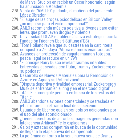
de Marvel Studios en recibir un Oscar honorario, según
ha anunciado la Academia.
Venta de “AMLITO” parlante, el muñeco del presidente
López Obrador
“El auge de las drogas psicodélicas en Silicon Valley:
¿un impulso para el éxito empresarial?”
AMLO recomienda música positiva a jóvenes para evitar
letras que promueven drogas y violencia
Universidad UDLAP establece alianza estratégica con la
Fundación Friedrich-Ebert-Stiftung (FES)
“Tom Holland revela que su destreza en la carpintería
conquistó a Zendaya: ‘Ahora estamos enamorados'”
Avances en protección de vaquita marina y totoaba:
pesca ilegal se reduce en un 79%
“El príncipe Harry busca revelar traumas infantiles:
Entrevistas deseadas con Putin, Trump y Zuckerberg en
su podcast”
Desarrollo de Nuevos Materiales para la Remoción de
Azufre en Agua y su Potabilización
“Disputa deportiva y rivalidad empresarial: Zuckerberg y
Musk se enfrentan en el ring y en el mercado digital”
Titán: El sumergible perdido en busca de los restos del
Titanic
AMLO abandona aviones comerciales y se traslada en
jets militares en el tramo final de su sexenio
Usuarios de Uber se quejan por cobros adicionales por
el uso del aire acondicionado
¿Tienen derechos de autor las imágenes generadas con
Inteligencia Artificial? Te lo explicamos.
Galos y aztecas competirán en busca de la oportunidad
de llegar a la etapa previa del campeonato.
La polémica en torno a la serie nueva serie de Disney