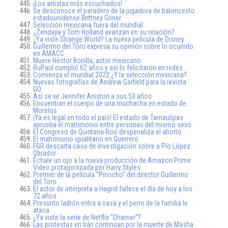
¡Los artistas más escuchados!
Se desconoce el paradero de la jugadora de baloncesto
estadounidense Brittney Griner
Selección mexicana fuera del mundial
¿Zendaya y Tom Holland avanzan en su relación?
¿Ya viste Strange World? La nueva película de Disney
Guillermo del Toro expresa su opinión sobre lo ocurrido
en AMACC
Muere Héctor Bonilla, actor mexicano
RuPaul cumplió 62 años y así lo felicitaron en redes
Comienza el mundial 2022 ¿Y la selección mexicana?
Nuevas fotografías de Andrew Garfield para la revista
GQ
Así se ve Jennifer Aniston a sus 53 años
Encuentran el cuerpo de una muchacha en estado de
Morelos
¡Ya es legal en todo el país! El estado de Tamaulipas
aprueba el matrimonio entre personas del mismo sexo
El Congreso de Quintana Roo despenaliza el aborto
El matrimonio igualitario en Guerrero
FGR descarta caso de investigación sobre a Pío López
Obrador
Échale un ojo a la nueva producción de Amazon Prime
Video protagonizada por Harry Styles
Premier de la película ‘’Pinocho’’ del director Guillermo
del Toro
El actor de interpreta a Hagrid fallece el día de hoy a los
72 años
Presunto ladrón entra a casa y el perro de la familia le
ataca
¿Ya viste la serie de Netflix ‘’Dhamer’’?
Las protestas en Irán continúan por la muerte de Masha