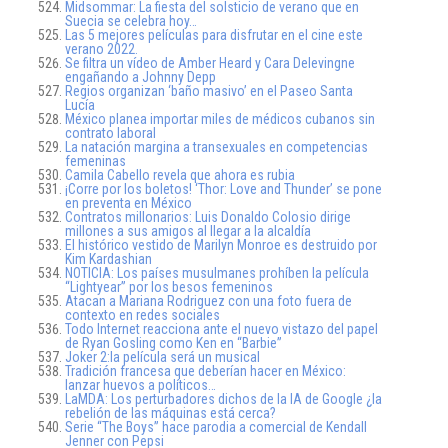
Midsommar: La fiesta del solsticio de verano que en
Suecia se celebra hoy…
Las 5 mejores películas para disfrutar en el cine este
verano 2022.
Se filtra un vídeo de Amber Heard y Cara Delevingne
engañando a Johnny Depp
Regios organizan ‘baño masivo’ en el Paseo Santa
Lucía
México planea importar miles de médicos cubanos sin
contrato laboral
La natación margina a transexuales en competencias
femeninas
Camila Cabello revela que ahora es rubia
¡Corre por los boletos! ‘Thor: Love and Thunder’ se pone
en preventa en México
Contratos millonarios: Luis Donaldo Colosio dirige
millones a sus amigos al llegar a la alcaldía
El histórico vestido de Marilyn Monroe es destruido por
Kim Kardashian
NOTICIA: Los países musulmanes prohíben la película
“Lightyear” por los besos femeninos
Atacan a Mariana Rodriguez con una foto fuera de
contexto en redes sociales
Todo Internet reacciona ante el nuevo vistazo del papel
de Ryan Gosling como Ken en “Barbie”
Joker 2:la película será un musical
Tradición francesa que deberían hacer en México:
lanzar huevos a políticos…
LaMDA: Los perturbadores dichos de la IA de Google ¿la
rebelión de las máquinas está cerca?
Serie “The Boys” hace parodia a comercial de Kendall
Jenner con Pepsi