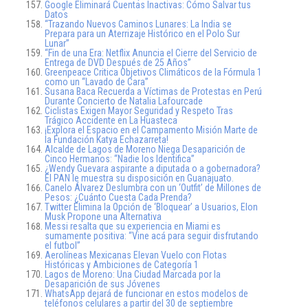
Google Eliminará Cuentas Inactivas: Cómo Salvar tus
Datos
“Trazando Nuevos Caminos Lunares: La India se
Prepara para un Aterrizaje Histórico en el Polo Sur
Lunar”
“Fin de una Era: Netflix Anuncia el Cierre del Servicio de
Entrega de DVD Después de 25 Años”
Greenpeace Critica Objetivos Climáticos de la Fórmula 1
como un “Lavado de Cara”
Susana Baca Recuerda a Víctimas de Protestas en Perú
Durante Concierto de Natalia Lafourcade
Ciclistas Exigen Mayor Seguridad y Respeto Tras
Trágico Accidente en La Huasteca
¡Explora el Espacio en el Campamento Misión Marte de
la Fundación Katya Echazarreta!
Alcalde de Lagos de Moreno Niega Desaparición de
Cinco Hermanos: “Nadie los Identifica”
¿Wendy Guevara aspirante a diputada o a gobernadora?
El PAN le muestra su disposición en Guanajuato.
Canelo Álvarez Deslumbra con un ‘Outfit’ de Millones de
Pesos: ¿Cuánto Cuesta Cada Prenda?
Twitter Elimina la Opción de ‘Bloquear’ a Usuarios, Elon
Musk Propone una Alternativa
Messi resalta que su experiencia en Miami es
sumamente positiva: “Vine acá para seguir disfrutando
el futbol”
Aerolíneas Mexicanas Elevan Vuelo con Flotas
Históricas y Ambiciones de Categoría 1
Lagos de Moreno: Una Ciudad Marcada por la
Desaparición de sus Jóvenes
WhatsApp dejará de funcionar en estos modelos de
teléfonos celulares a partir del 30 de septiembre