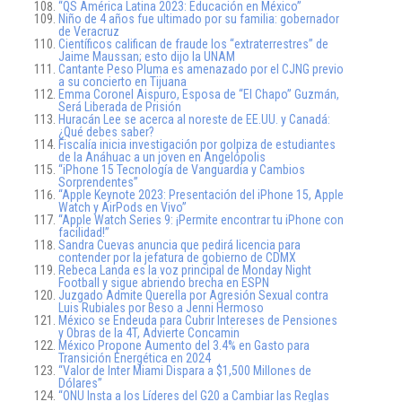
“QS América Latina 2023: Educación en México”
Niño de 4 años fue ultimado por su familia: gobernador
de Veracruz
Científicos califican de fraude los “extraterrestres” de
Jaime Maussan; esto dijo la UNAM
Cantante Peso Pluma es amenazado por el CJNG previo
a su concierto en Tijuana
Emma Coronel Aispuro, Esposa de “El Chapo” Guzmán,
Será Liberada de Prisión
Huracán Lee se acerca al noreste de EE.UU. y Canadá:
¿Qué debes saber?
Fiscalía inicia investigación por golpiza de estudiantes
de la Anáhuac a un joven en Angelópolis
“iPhone 15 Tecnología de Vanguardia y Cambios
Sorprendentes”
“Apple Keynote 2023: Presentación del iPhone 15, Apple
Watch y AirPods en Vivo”
“Apple Watch Series 9: ¡Permite encontrar tu iPhone con
facilidad!”
Sandra Cuevas anuncia que pedirá licencia para
contender por la jefatura de gobierno de CDMX
Rebeca Landa es la voz principal de Monday Night
Football y sigue abriendo brecha en ESPN
Juzgado Admite Querella por Agresión Sexual contra
Luis Rubiales por Beso a Jenni Hermoso
México se Endeuda para Cubrir Intereses de Pensiones
y Obras de la 4T, Advierte Concamin
México Propone Aumento del 3.4% en Gasto para
Transición Energética en 2024
“Valor de Inter Miami Dispara a $1,500 Millones de
Dólares”
“ONU Insta a los Líderes del G20 a Cambiar las Reglas