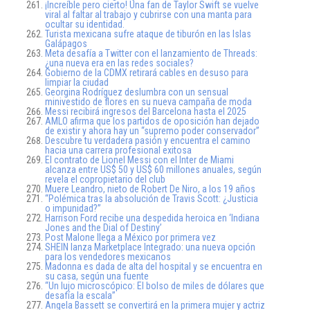
¡Increíble pero cierto! Una fan de Taylor Swift se vuelve
viral al faltar al trabajo y cubrirse con una manta para
ocultar su identidad.
Turista mexicana sufre ataque de tiburón en las Islas
Galápagos
Meta desafía a Twitter con el lanzamiento de Threads:
¿una nueva era en las redes sociales?
Gobierno de la CDMX retirará cables en desuso para
limpiar la ciudad
Georgina Rodríguez deslumbra con un sensual
minivestido de flores en su nueva campaña de moda
Messi recibirá ingresos del Barcelona hasta el 2025
AMLO afirma que los partidos de oposición han dejado
de existir y ahora hay un “supremo poder conservador”
Descubre tu verdadera pasión y encuentra el camino
hacia una carrera profesional exitosa
El contrato de Lionel Messi con el Inter de Miami
alcanza entre US$ 50 y US$ 60 millones anuales, según
revela el copropietario del club
Muere Leandro, nieto de Robert De Niro, a los 19 años
“Polémica tras la absolución de Travis Scott: ¿Justicia
o impunidad?”
Harrison Ford recibe una despedida heroica en ‘Indiana
Jones and the Dial of Destiny’
Post Malone llega a México por primera vez
SHEIN lanza Marketplace Integrado: una nueva opción
para los vendedores mexicanos
Madonna es dada de alta del hospital y se encuentra en
su casa, según una fuente
“Un lujo microscópico: El bolso de miles de dólares que
desafía la escala”
Angela Bassett se convertirá en la primera mujer y actriz