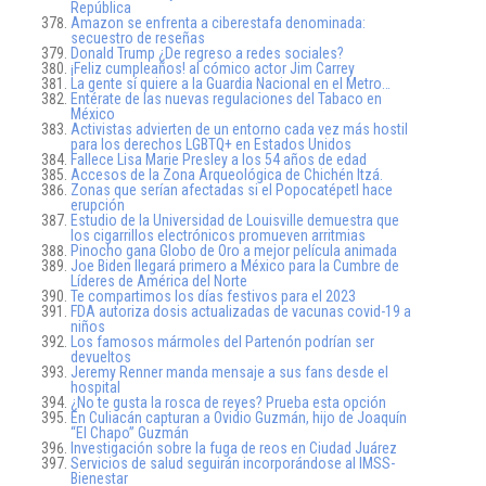
República
Amazon se enfrenta a ciberestafa denominada:
secuestro de reseñas
Donald Trump ¿De regreso a redes sociales?
¡Feliz cumpleaños! al cómico actor Jim Carrey
La gente sí quiere a la Guardia Nacional en el Metro…
Entérate de las nuevas regulaciones del Tabaco en
México
Activistas advierten de un entorno cada vez más hostil
para los derechos LGBTQ+ en Estados Unidos
Fallece Lisa Marie Presley a los 54 años de edad
Accesos de la Zona Arqueológica de Chichén Itzá.
Zonas que serían afectadas si el Popocatépetl hace
erupción
Estudio de la Universidad de Louisville demuestra que
los cigarrillos electrónicos promueven arritmias
Pinocho gana Globo de Oro a mejor película animada
Joe Biden llegará primero a México para la Cumbre de
Líderes de América del Norte
Te compartimos los días festivos para el 2023
FDA autoriza dosis actualizadas de vacunas covid-19 a
niños
Los famosos mármoles del Partenón podrían ser
devueltos
Jeremy Renner manda mensaje a sus fans desde el
hospital
¿No te gusta la rosca de reyes? Prueba esta opción
En Culiacán capturan a Ovidio Guzmán, hijo de Joaquín
“El Chapo” Guzmán
Investigación sobre la fuga de reos en Ciudad Juárez
Servicios de salud seguirán incorporándose al IMSS-
Bienestar