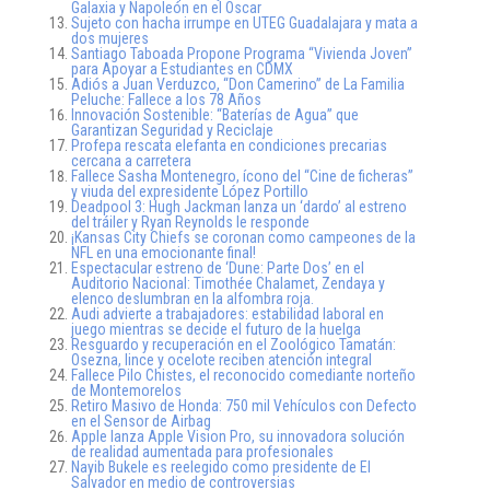
Galaxia y Napoleón en el Oscar
Sujeto con hacha irrumpe en UTEG Guadalajara y mata a
dos mujeres
Santiago Taboada Propone Programa “Vivienda Joven”
para Apoyar a Estudiantes en CDMX
Adiós a Juan Verduzco, “Don Camerino” de La Familia
Peluche: Fallece a los 78 Años
Innovación Sostenible: “Baterías de Agua” que
Garantizan Seguridad y Reciclaje
Profepa rescata elefanta en condiciones precarias
cercana a carretera
Fallece Sasha Montenegro, ícono del “Cine de ficheras”
y viuda del expresidente López Portillo
Deadpool 3: Hugh Jackman lanza un ‘dardo’ al estreno
del tráiler y Ryan Reynolds le responde
¡Kansas City Chiefs se coronan como campeones de la
NFL en una emocionante final!
Espectacular estreno de ‘Dune: Parte Dos’ en el
Auditorio Nacional: Timothée Chalamet, Zendaya y
elenco deslumbran en la alfombra roja.
Audi advierte a trabajadores: estabilidad laboral en
juego mientras se decide el futuro de la huelga
Resguardo y recuperación en el Zoológico Tamatán:
Osezna, lince y ocelote reciben atención integral
Fallece Pilo Chistes, el reconocido comediante norteño
de Montemorelos
Retiro Masivo de Honda: 750 mil Vehículos con Defecto
en el Sensor de Airbag
Apple lanza Apple Vision Pro, su innovadora solución
de realidad aumentada para profesionales
Nayib Bukele es reelegido como presidente de El
Salvador en medio de controversias