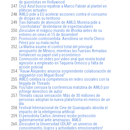
de guionistas en Hollywood
Cruz Azul busca repatriar a Marco Fabián al plantel en
pláticas actuales
AMLO pide a EU acelerar acciones contra el consumo
de drogas en su territorio
Tras llamado de atención de AMLO, Morena pide a
“corcholatas” deslindarse de espectaculares
¡Descubre el mágico mundo de Wonka antes de su
estreno en cines el 15 de diciembre!
Promoción controvertida: Aerolínea se mofa Checo
Pérez por su mala racha
La Marina asume el control total del principal
aeropuerto de México, mientras las Fuerzas Armadas
fortalecen su papel civil y económico
Conmoción en redes por video viral que revela brutal
agresión a empleado en Taquería Orinoco y falta de
acción policial
“Rauw Alejandro anuncia sorprendente colaboración de
reggaetón con Miguel Bosé”
AMLO celebra la competencia en redes sociales con la
llegada de Threads
YouTube censura la conferencia matutina de AMLO por
infringir derechos de autor
Threads causa sensación: Más de 30 millones de
personas adoptan la nueva plataforma en menos de un
día
Festival Internacional de Cine de Guanajuato aborda el
impacto de la inteligencia artificial
El periodista Carlos Jiménez recibe protección
gubernamental ante amenazas: AMLO
¡Descubre la Universidad UDLAP: un universo de
conocimiento, logros y actividades emocionantes!