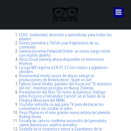
LEGO: creatividad, diversión y aprendizaje para todas las
edades
Disney permitirá a TikTok usar fragmentos de su
contenido
Garena presenta Palworld Online: un nuevo juego móvil
con mundo abierto
Xbox Cloud Gaming ahora disponible en televisores
Hisense
La Liga MX regresa a EA FC 27 con clubes y jugadores
oficiales
Documental revela casos de abuso sexual en
producciones de Nickelodeon: ‘Quiet on Set’
Fallece David Seidler, ganador del Oscar por “El discurso
del rey”, mientras pescaba en Nueva Zelanda
Presentación del libro “En torno al Guernica. Diálogo
entre Picasso y Fernández Carrión” en el Salón de la
Plástica Mexicana del INBAL
YouTube rediseña su app para TV para destacar los
comentarios sin ocultar el video
Peso Pluma es el más grande nuevo artista del planeta:
Rolling Stone
Fiscalía de Jalisco confirma secuestro del periodista
Jaime Barrera por sujetos armados
Godzilla da la sorpresa y vence a Guardianes de la