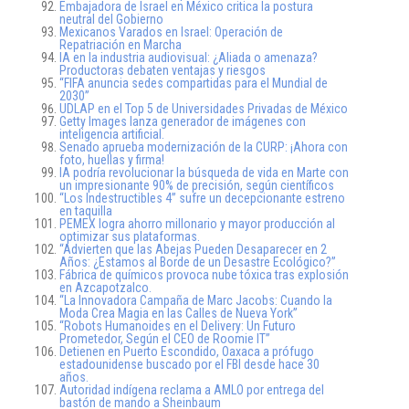
Embajadora de Israel en México critica la postura
neutral del Gobierno
Mexicanos Varados en Israel: Operación de
Repatriación en Marcha
IA en la industria audiovisual: ¿Aliada o amenaza?
Productoras debaten ventajas y riesgos
“FIFA anuncia sedes compartidas para el Mundial de
2030”
UDLAP en el Top 5 de Universidades Privadas de México
Getty Images lanza generador de imágenes con
inteligencia artificial.
Senado aprueba modernización de la CURP: ¡Ahora con
foto, huellas y firma!
IA podría revolucionar la búsqueda de vida en Marte con
un impresionante 90% de precisión, según científicos
“Los Indestructibles 4” sufre un decepcionante estreno
en taquilla
PEMEX logra ahorro millonario y mayor producción al
optimizar sus plataformas.
“Advierten que las Abejas Pueden Desaparecer en 2
Años: ¿Estamos al Borde de un Desastre Ecológico?”
Fábrica de químicos provoca nube tóxica tras explosión
en Azcapotzalco.
“La Innovadora Campaña de Marc Jacobs: Cuando la
Moda Crea Magia en las Calles de Nueva York”
“Robots Humanoides en el Delivery: Un Futuro
Prometedor, Según el CEO de Roomie IT”
Detienen en Puerto Escondido, Oaxaca a prófugo
estadounidense buscado por el FBI desde hace 30
años.
Autoridad indígena reclama a AMLO por entrega del
bastón de mando a Sheinbaum