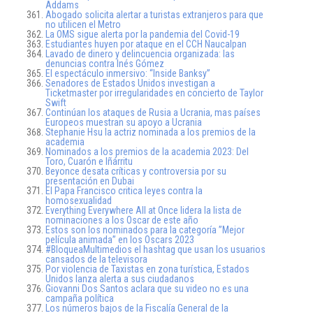
Addams
Abogado solicita alertar a turistas extranjeros para que
no utilicen el Metro
La OMS sigue alerta por la pandemia del Covid-19
Estudiantes huyen por ataque en el CCH Naucalpan
Lavado de dinero y delincuencia organizada: las
denuncias contra Inés Gómez
El espectáculo inmersivo: “Inside Banksy”
Senadores de Estados Unidos investigan a
Ticketmaster por irregularidades en concierto de Taylor
Swift
Continúan los ataques de Rusia a Ucrania, mas países
Europeos muestran su apoyo a Ucrania
Stephanie Hsu la actriz nominada a los premios de la
academia
Nominados a los premios de la academia 2023: Del
Toro, Cuarón e Iñárritu
Beyonce desata críticas y controversia por su
presentación en Dubai
El Papa Francisco critica leyes contra la
homosexualidad
Everything Everywhere All at Once lidera la lista de
nominaciones a los Oscar de este año
Estos son los nominados para la categoría ”Mejor
película animada” en los Oscars 2023
#BloqueaMultimedios el hashtag que usan los usuarios
cansados de la televisora
Por violencia de Taxistas en zona turística, Estados
Unidos lanza alerta a sus ciudadanos
Giovanni Dos Santos aclara que su video no es una
campaña política
Los números bajos de la Fiscalía General de la