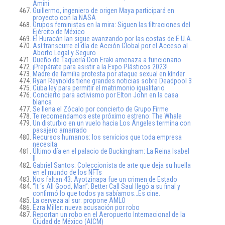
Amini
Guillermo, ingeniero de origen Maya participará en
proyecto con la NASA
Grupos feministas en la mira: Siguen las filtraciones del
Ejército de México
El Huracán Ian sigue avanzando por las costas de E.U.A.
Así transcurre el día de Acción Global por el Acceso al
Aborto Legal y Seguro
Dueño de Taquería Don Eraki amenaza a funcionario
¡Prepárate para asistir a la Expo Plásticos 2023!
Madre de familia protesta por ataque sexual en kínder
Ryan Reynolds tiene grandes noticias sobre Deadpool 3
Cuba ley para permitir el matrimonio igualitario
Concierto para activismo por Elton John en la casa
blanca
Se llena el Zócalo por concierto de Grupo Firme
Te recomendamos este próximo estreno: The Whale
Un disturbio en un vuelo hacia Los Ángeles termina con
pasajero amarrado
Recursos humanos: los servicios que toda empresa
necesita
Último día en el palacio de Buckingham: La Reina Isabel
II
Gabriel Santos: Coleccionista de arte que deja su huella
en el mundo de los NFTs
Nos faltan 43: Ayotzinapa fue un crimen de Estado
‘’It ‘s All Good, Man’’: Better Call Saul llegó a su final y
confirmó lo que todos ya sabíamos…Es cine.
La cerveza al sur: propone AMLO
Ezra Miller: nueva acusación por robo
Reportan un robo en el Aeropuerto Internacional de la
Ciudad de México (AICM)