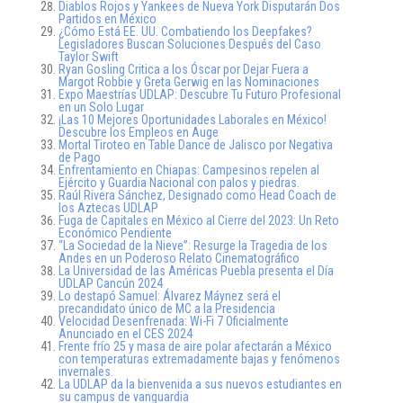
Diablos Rojos y Yankees de Nueva York Disputarán Dos
Partidos en México
¿Cómo Está EE. UU. Combatiendo los Deepfakes?
Legisladores Buscan Soluciones Después del Caso
Taylor Swift
Ryan Gosling Critica a los Óscar por Dejar Fuera a
Margot Robbie y Greta Gerwig en las Nominaciones
Expo Maestrías UDLAP: Descubre Tu Futuro Profesional
en un Solo Lugar
¡Las 10 Mejores Oportunidades Laborales en México!
Descubre los Empleos en Auge
Mortal Tiroteo en Table Dance de Jalisco por Negativa
de Pago
Enfrentamiento en Chiapas: Campesinos repelen al
Ejército y Guardia Nacional con palos y piedras.
Raúl Rivera Sánchez, Designado como Head Coach de
los Aztecas UDLAP
Fuga de Capitales en México al Cierre del 2023: Un Reto
Económico Pendiente
“La Sociedad de la Nieve”: Resurge la Tragedia de los
Andes en un Poderoso Relato Cinematográfico
La Universidad de las Américas Puebla presenta el Día
UDLAP Cancún 2024
Lo destapó Samuel: Álvarez Máynez será el
precandidato único de MC a la Presidencia
Velocidad Desenfrenada: Wi-Fi 7 Oficialmente
Anunciado en el CES 2024
Frente frío 25 y masa de aire polar afectarán a México
con temperaturas extremadamente bajas y fenómenos
invernales.
La UDLAP da la bienvenida a sus nuevos estudiantes en
su campus de vanguardia