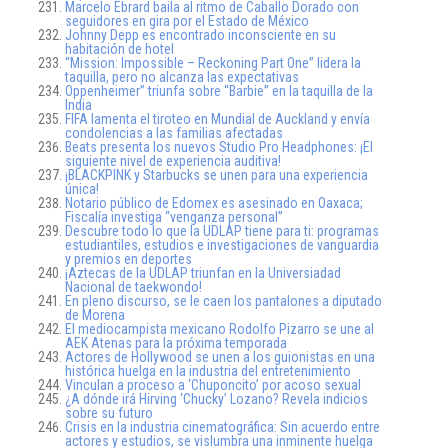
Marcelo Ebrard baila al ritmo de Caballo Dorado con
seguidores en gira por el Estado de México
Johnny Depp es encontrado inconsciente en su
habitación de hotel
“Mission: Impossible – Reckoning Part One” lidera la
taquilla, pero no alcanza las expectativas
Oppenheimer” triunfa sobre “Barbie” en la taquilla de la
India
FIFA lamenta el tiroteo en Mundial de Auckland y envía
condolencias a las familias afectadas
Beats presenta los nuevos Studio Pro Headphones: ¡El
siguiente nivel de experiencia auditiva!
¡BLACKPINK y Starbucks se unen para una experiencia
única!
Notario público de Edomex es asesinado en Oaxaca;
Fiscalía investiga “venganza personal”
Descubre todo lo que la UDLAP tiene para ti: programas
estudiantiles, estudios e investigaciones de vanguardia
y premios en deportes
¡Aztecas de la UDLAP triunfan en la Universiadad
Nacional de taekwondo!
En pleno discurso, se le caen los pantalones a diputado
de Morena
El mediocampista mexicano Rodolfo Pizarro se une al
AEK Atenas para la próxima temporada
Actores de Hollywood se unen a los guionistas en una
histórica huelga en la industria del entretenimiento
Vinculan a proceso a ‘Chuponcito’ por acoso sexual
¿A dónde irá Hirving ‘Chucky’ Lozano? Revela indicios
sobre su futuro
Crisis en la industria cinematográfica: Sin acuerdo entre
actores y estudios, se vislumbra una inminente huelga