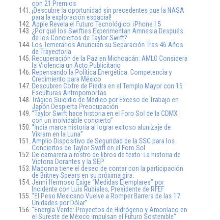
con 21 Premios
¡Descubre la oportunidad sin precedentes que la NASA
para la exploración espacial!
Apple Revela el Futuro Tecnológico: iPhone 15
¿Por qué los Swifties Experimentan Amnesia Después
de los Conciertos de Taylor Swift?
Los Temerarios Anuncian su Separación Tras 46 Años
de Trayectoria
Recuperación de la Paz en Michoacán: AMLO Considera
la Violencia un Acto Publicitario
Repensando la Política Energética: Competencia y
Crecimiento para México
Descubren Cofre de Piedra en el Templo Mayor con 15
Esculturas Antropomorfas
Trágico Suicidio de Médico por Exceso de Trabajo en
Japón Despierta Preocupación
“Taylor Swift hace historia en el Foro Sol de la CDMX
con un inolvidable concierto”
“India marca historia al lograr exitoso alunizaje de
Vikram en la Luna”
Amplio Dispositivo de Seguridad de la SSC para los
Conciertos de Taylor Swift en el Foro Sol
De camarera a rostro de libros de texto: La historia de
Victoria Dorantes y la SEP
Madonna tiene el deseo de contar con la participación
de Britney Spears en su próxima gira.
Jenni Hermoso Exige “Medidas Ejemplares” por
Incidente con Luis Rubiales, Presidente de RFEF
“El Peso Mexicano Vuelve a Romper Barrera de las 17
Unidades por Dólar”
“Energía Verde: Proyectos de Hidrógeno y Amoníaco en
el Sureste de México Impulsan el Futuro Sostenible”