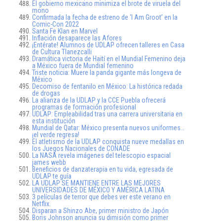
El gobierno mexicano minimiza el brote de viruela del
mono
Confirmada la fecha de estreno de ‘I Am Groot’ en la
Comic-Con 2022
Santa Fe Klan en Marvel
Inflación desaparece las Afores
¡Entérate! Alumnos de UDLAP ofrecen talleres en Casa
de Cultura Tlanezcalli
Dramática victoria de Haití en el Mundial Femenino deja
a México fuera de Mundial femenino
Triste noticia: Muere la panda gigante más longeva de
México
Decomiso de fentanilo en México: La histórica redada
de drogas
La alianza de la UDLAP y la CCE Puebla ofrecerá
programas de formación profesional
UDLAP: Empleabilidad tras una carrera universitaria en
esta institución
Mundial de Qatar: México presenta nuevos uniformes…
¡el verde regresa!
El atletismo de la UDLAP conquista nueve medallas en
los Juegos Nacionales de CONADE
La NASA revela imágenes del telescopio espacial
james webb
Beneficios de danzaterapia en tu vida, egresada de
UDLAP te guía
LA UDLAP SE MANTIENE ENTRE LAS MEJORES
UNIVERSIDADES DE MÉXICO Y AMÉRICA LATINA
3 películas de terror que debes ver este verano en
Netflix.
Disparan a Shinzo Abe, primer ministro de Japón
Boris Johnson anuncia su dimisión como primer