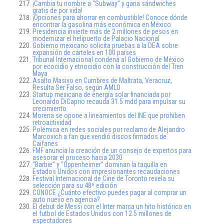
¡Cambia tu nombre a “Subway” y gana sándwiches
gratis de por vida!
¡Opciones para ahorrar en combustible! Conoce dónde
encontrar la gasolina más económica en México
Presidencia invierte más de 2 millones de pesos en
modernizar el helipuerto de Palacio Nacional
Gobierno mexicano solicita pruebas a la DEA sobre
expansión de cárteles en 100 países
Tribunal Internacional condena al Gobierno de México
por ecocidio y etnocidio con la construcción del Tren
Maya
Asalto Masivo en Cumbres de Maltrata, Veracruz,
Resulta Ser Falso, según AMLO
Startup mexicana de energía solar financiada por
Leonardo DiCaprio recauda 31.5 mdd para impulsar su
crecimiento
Morena se opone a lineamientos del INE que prohíben
retroactividad
Polémica en redes sociales por reclamo de Alejandro
Marcovich a fan que vendió discos firmados de
Caifanes
FMF anuncia la creación de un consejo de expertos para
asesorar el proceso hacia 2030
“Barbie” y “Oppenheimer” dominan la taquilla en
Estados Unidos con impresionantes recaudaciones
Festival Internacional de Cine de Toronto revela su
selección para su 48ª edición
CONOCE ¿Cuánto efectivo puedes pagar al comprar un
auto nuevo en agencia?
El debut de Messi con el Inter marca un hito histórico en
el futbol de Estados Unidos con 12.5 millones de
espectadores