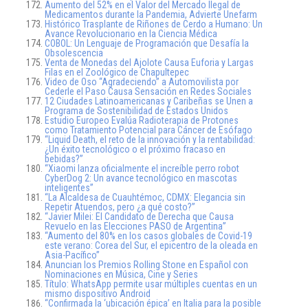
Aumento del 52% en el Valor del Mercado Ilegal de
Medicamentos durante la Pandemia, Advierte Unefarm
Histórico Trasplante de Riñones de Cerdo a Humano: Un
Avance Revolucionario en la Ciencia Médica
COBOL: Un Lenguaje de Programación que Desafía la
Obsolescencia
Venta de Monedas del Ajolote Causa Euforia y Largas
Filas en el Zoológico de Chapultepec
Video de Oso “Agradeciendo” a Automovilista por
Cederle el Paso Causa Sensación en Redes Sociales
12 Ciudades Latinoamericanas y Caribeñas se Unen a
Programa de Sostenibilidad de Estados Unidos
Estudio Europeo Evalúa Radioterapia de Protones
como Tratamiento Potencial para Cáncer de Esófago
“Liquid Death, el reto de la innovación y la rentabilidad:
¿Un éxito tecnológico o el próximo fracaso en
bebidas?”
“Xiaomi lanza oficialmente el increíble perro robot
CyberDog 2: Un avance tecnológico en mascotas
inteligentes”
“La Alcaldesa de Cuauhtémoc, CDMX: Elegancia sin
Repetir Atuendos, pero ¿a qué costo?”
“Javier Milei: El Candidato de Derecha que Causa
Revuelo en las Elecciones PASO de Argentina”
“Aumento del 80% en los casos globales de Covid-19
este verano: Corea del Sur, el epicentro de la oleada en
Asia-Pacífico”
Anuncian los Premios Rolling Stone en Español con
Nominaciones en Música, Cine y Series
Título: WhatsApp permite usar múltiples cuentas en un
mismo dispositivo Android
“Confirmada la ‘ubicación épica’ en Italia para la posible