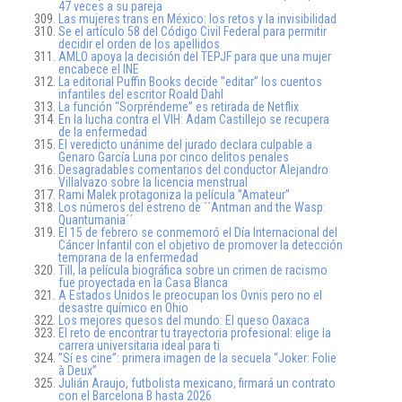
47 veces a su pareja
Las mujeres trans en México: los retos y la invisibilidad
Se el artículo 58 del Código Civil Federal para permitir
decidir el orden de los apellidos
AMLO apoya la decisión del TEPJF para que una mujer
encabece el INE
La editorial Puffin Books decide ”editar” los cuentos
infantiles del escritor Roald Dahl
La función “Sorpréndeme” es retirada de Netflix
En la lucha contra el VIH: Adam Castillejo se recupera
de la enfermedad
El veredicto unánime del jurado declara culpable a
Genaro García Luna por cinco delitos penales
Desagradables comentarios del conductor Alejandro
Villalvazo sobre la licencia menstrual
Rami Malek protagoniza la película ”Amateur”
Los números del estreno de ´´Antman and the Wasp:
Quantumania´´
El 15 de febrero se conmemoró el Día Internacional del
Cáncer Infantil con el objetivo de promover la detección
temprana de la enfermedad
Till, la película biográfica sobre un crimen de racismo
fue proyectada en la Casa Blanca
A Estados Unidos le preocupan los Ovnis pero no el
desastre químico en Ohio
Los mejores quesos del mundo: El queso Oaxaca
El reto de encontrar tu trayectoria profesional: elige la
carrera universitaria ideal para ti
”Sí es cine”: primera imagen de la secuela “Joker: Folie
à Deux”
Julián Araujo, futbolista mexicano, firmará un contrato
con el Barcelona B hasta 2026