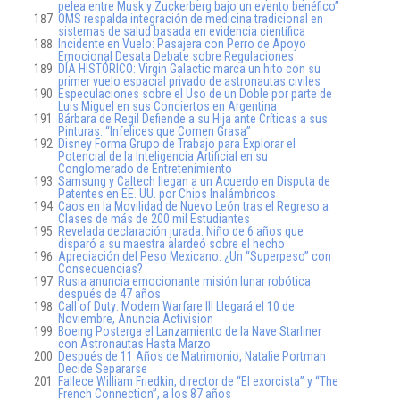
pelea entre Musk y Zuckerberg bajo un evento benéfico”
OMS respalda integración de medicina tradicional en
sistemas de salud basada en evidencia científica
Incidente en Vuelo: Pasajera con Perro de Apoyo
Emocional Desata Debate sobre Regulaciones
DÍA HISTÓRICO: Virgin Galactic marca un hito con su
primer vuelo espacial privado de astronautas civiles
Especulaciones sobre el Uso de un Doble por parte de
Luis Miguel en sus Conciertos en Argentina
Bárbara de Regil Defiende a su Hija ante Críticas a sus
Pinturas: “Infelices que Comen Grasa”
Disney Forma Grupo de Trabajo para Explorar el
Potencial de la Inteligencia Artificial en su
Conglomerado de Entretenimiento
Samsung y Caltech llegan a un Acuerdo en Disputa de
Patentes en EE. UU. por Chips Inalámbricos
Caos en la Movilidad de Nuevo León tras el Regreso a
Clases de más de 200 mil Estudiantes
Revelada declaración jurada: Niño de 6 años que
disparó a su maestra alardeó sobre el hecho
Apreciación del Peso Mexicano: ¿Un “Superpeso” con
Consecuencias?
Rusia anuncia emocionante misión lunar robótica
después de 47 años
Call of Duty: Modern Warfare III Llegará el 10 de
Noviembre, Anuncia Activision
Boeing Posterga el Lanzamiento de la Nave Starliner
con Astronautas Hasta Marzo
Después de 11 Años de Matrimonio, Natalie Portman
Decide Separarse
Fallece William Friedkin, director de “El exorcista” y “The
French Connection”, a los 87 años