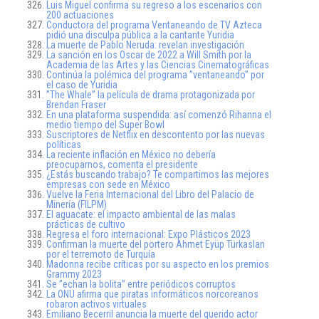
Luis Miguel confirma su regreso a los escenarios con
200 actuaciones
Conductora del programa Ventaneando de TV Azteca
pidió una disculpa pública a la cantante Yuridia
La muerte de Pablo Neruda: revelan investigación
La sanción en los Oscar de 2022 a Will Smith por la
Academia de las Artes y las Ciencias Cinematográficas
Continúa la polémica del programa ”ventaneando” por
el caso de Yuridia
”The Whale” la película de drama protagonizada por
Brendan Fraser
En una plataforma suspendida: así comenzó Rihanna el
medio tiempo del Super Bowl
Suscriptores de Netflix en descontento por las nuevas
políticas
La reciente inflación en México no debería
preocuparnos, comenta el presidente
¿Estás buscando trabajo? Te compartimos las mejores
empresas con sede en México
Vuelve la Feria Internacional del Libro del Palacio de
Minería (FILPM)
El aguacate: el impacto ambiental de las malas
prácticas de cultivo
Regresa el foro internacional: Expo Plásticos 2023
Confirman la muerte del portero Ahmet Eyüp Türkaslan
por el terremoto de Turquía
Madonna recibe críticas por su aspecto en los premios
Grammy 2023
Se ”echan la bolita” entre periódicos corruptos
La ONU afirma que piratas informáticos norcoreanos
robaron activos virtuales
Emiliano Becerril anuncia la muerte del querido actor