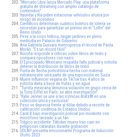
“Mercado Libre lanza Mercado Play: una plataforma
gratuita de streaming con amplio catálogo de
contenidos”
Hyundai y Kia piden estacionar vehículos afuera por
riesgo de incendios
Científicos determinan cuántos boletos de lotería se
necesitan para garantizar un premio en el “Lotto” del
Reino Unido
Pese a la crisis hídrica, riegan jardines en pleno
mediodía en Palacio de Gobierno
Ana Gabriela Guevara menosprecia el récord de Paola
Morán: “Es un récord fácil”
Noroña responde a críticas sobre libros de texto y
compara opositores con nazis
El Episcopado Mexicano respalda fallo judicial y solicita
detener la distribución de libros de texto
Punta de flecha prehistórica hecha con material
extraterrestre será parte de una exposición en Suiza
Muere influencer vegana de TikTok tras 4 años de
estricta dieta a base de frutas y sin agua
“Turista mexicana denuncia violación en grupo cerca de
la Torre Eiffel en París: se abre investigación”
“Kylie Jenner se une a las icónicas Bratz® en una
colección única y exclusiva”
Peso se deprecia frente al dólar debido a recorte de
calificación crediticia de Estados Unidos
Cardi B bajo investigación policial por incidente con
micrófono lanzado a un fan
Trágico accidente: Tiktoker muere tras caer en
peligrosas cataratas durante grabación
UDLAP presenta emocionante Programa de Inducción
Otoño 2023