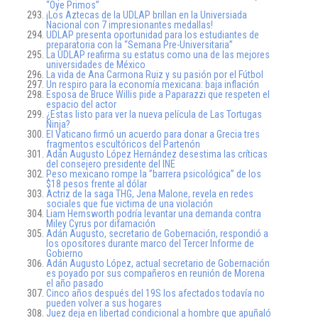
“Oye Primos”
¡Los Aztecas de la UDLAP brillan en la Universiada
Nacional con 7 impresionantes medallas!
UDLAP presenta oportunidad para los estudiantes de
preparatoria con la “Semana Pre-Universitaria”
La UDLAP reafirma su estatus como una de las mejores
universidades de México
La vida de Ana Carmona Ruiz y su pasión por el Fútbol
Un respiro para la economía mexicana: baja inflación
Esposa de Bruce Willis pide a Paparazzi que respeten el
espacio del actor
¿Estas listo para ver la nueva película de Las Tortugas
Ninja?
El Vaticano firmó un acuerdo para donar a Grecia tres
fragmentos escultóricos del Partenón
Adán Augusto López Hernández desestima las críticas
del consejero presidente del INE
Peso mexicano rompe la ”barrera psicológica” de los
$18 pesos frente al dólar
Actriz de la saga THG, Jena Malone, revela en redes
sociales que fue victima de una violación
Liam Hemsworth podría levantar una demanda contra
Miley Cyrus por difamación
Adán Augusto, secretario de Gobernación, respondió a
los opositores durante marco del Tercer Informe de
Gobierno
Adán Augusto López, actual secretario de Gobernación
es poyado por sus compañeros en reunión de Morena
el año pasado
Cinco años después del 19S los afectados todavía no
pueden volver a sus hogares
Juez deja en libertad condicional a hombre que apuñaló