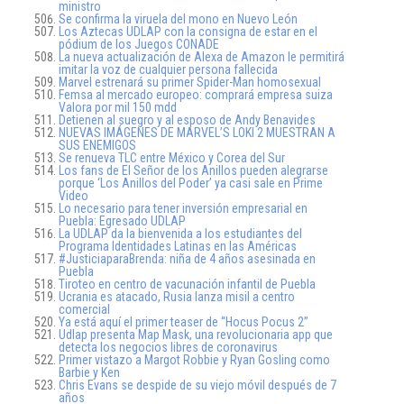
ministro
Se confirma la viruela del mono en Nuevo León
Los Aztecas UDLAP con la consigna de estar en el
pódium de los Juegos CONADE
La nueva actualización de Alexa de Amazon le permitirá
imitar la voz de cualquier persona fallecida
Marvel estrenará su primer Spider-Man homosexual
Femsa al mercado europeo: comprará empresa suiza
Valora por mil 150 mdd
Detienen al suegro y al esposo de Andy Benavides
NUEVAS IMÁGENES DE MARVEL’S LOKI 2 MUESTRAN A
SUS ENEMIGOS
Se renueva TLC entre México y Corea del Sur
Los fans de El Señor de los Anillos pueden alegrarse
porque ‘Los Anillos del Poder’ ya casi sale en Prime
Video
Lo necesario para tener inversión empresarial en
Puebla: Egresado UDLAP
La UDLAP da la bienvenida a los estudiantes del
Programa Identidades Latinas en las Américas
#JusticiaparaBrenda: niña de 4 años asesinada en
Puebla
Tiroteo en centro de vacunación infantil de Puebla
Ucrania es atacado, Rusia lanza misil a centro
comercial
Ya está aquí el primer teaser de “Hocus Pocus 2”
Udlap presenta Map Mask, una revolucionaria app que
detecta los negocios libres de coronavirus
Primer vistazo a Margot Robbie y Ryan Gosling como
Barbie y Ken
Chris Evans se despide de su viejo móvil después de 7
años