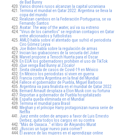
de Bad Bunny
Varios drones rusos alcanzan la capital ucraniana
Termina el mundial en Qatar 2022: Argentina se lleva la
copa del mundo
Realizan cambios en la Federación Portuguesa, se va
Fernando Santos
Avatar: The way of the water, así va su estreno
”Virus de los camellos” se registran contagios en Qatar
entre aficionados y futbolistas
AMLO habla sobre el atentado que sufrió el periodista
Ciro Gómez Leyva
Joe Biden habla sobre la regulación de armas
Inician las grabaciones de la secuela del Joker
Marvel propone a Tenoch Huerta para el Oscar
En EUA los gobernadores prohiben el uso de TikTok
¡Que venga Bad Bunny al Zócalo!
Sexta oleada de casos de Covid-19 en México
En México los periodistas sí viven en guerra
Francia contra Argentina en la final del Mundial
Fallece el gobernador de Puebla, Miguel Barbosa
Argentina va para finalista en el mundial de Qatar 2022
Bernard Arnault desplaza a Elon Musk con su fortuna
Reportan a gobernador de Puebla hospitalizado
España queda eliminada en el Mundial
Termina el mundial para Brasil
Meghan y el príncipe Harry protagonizan nueva serie de
Netflix
Juez emite orden de amparo a favor de Luis Ernesto
Derbez, quita todos los cargos en su contra
”Más de Oaxaca…” el libro de Alejandro Murat
¿Buscas un lugar nuevo para comer?
El avance de las mujeres en el aprendizaje online