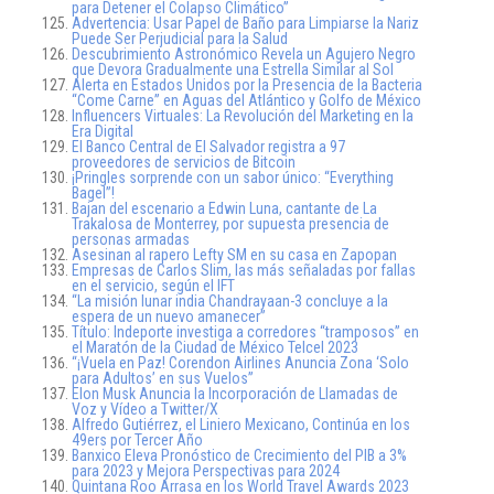
para Detener el Colapso Climático”
Advertencia: Usar Papel de Baño para Limpiarse la Nariz
Puede Ser Perjudicial para la Salud
Descubrimiento Astronómico Revela un Agujero Negro
que Devora Gradualmente una Estrella Similar al Sol
Alerta en Estados Unidos por la Presencia de la Bacteria
“Come Carne” en Aguas del Atlántico y Golfo de México
Influencers Virtuales: La Revolución del Marketing en la
Era Digital
El Banco Central de El Salvador registra a 97
proveedores de servicios de Bitcoin
¡Pringles sorprende con un sabor único: “Everything
Bagel”!
Bajan del escenario a Edwin Luna, cantante de La
Trakalosa de Monterrey, por supuesta presencia de
personas armadas
Asesinan al rapero Lefty SM en su casa en Zapopan
Empresas de Carlos Slim, las más señaladas por fallas
en el servicio, según el IFT
“La misión lunar india Chandrayaan-3 concluye a la
espera de un nuevo amanecer”
Título: Indeporte investiga a corredores “tramposos” en
el Maratón de la Ciudad de México Telcel 2023
“¡Vuela en Paz! Corendon Airlines Anuncia Zona ‘Solo
para Adultos’ en sus Vuelos”
Elon Musk Anuncia la Incorporación de Llamadas de
Voz y Vídeo a Twitter/X
Alfredo Gutiérrez, el Liniero Mexicano, Continúa en los
49ers por Tercer Año
Banxico Eleva Pronóstico de Crecimiento del PIB a 3%
para 2023 y Mejora Perspectivas para 2024
Quintana Roo Arrasa en los World Travel Awards 2023