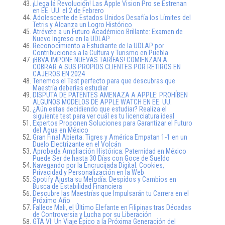
¡Llega la Revolución! Las Apple Vision Pro se Estrenan
en EE. UU. el 2 de Febrero
Adolescente de Estados Unidos Desafía los Límites del
Tetris y Alcanza un Logro Histórico
Atrévete a un Futuro Académico Brillante: Examen de
Nuevo Ingreso en la UDLAP
Reconocimiento a Estudiante de la UDLAP por
Contribuciones a la Cultura y Turismo en Puebla
¡BBVA IMPONE NUEVAS TARIFAS! COMIENZAN A
COBRAR A SUS PROPIOS CLIENTES POR RETIROS EN
CAJEROS EN 2024
Tenemos el Test perfecto para que descubras que
Maestría deberías estudiar
DISPUTA DE PATENTES AMENAZA A APPLE: PROHÍBEN
ALGUNOS MODELOS DE APPLE WATCH EN EE. UU.
¿Aún estas decidiendo que estudiar? Realiza el
siguiente test para ver cuál es tu licenciatura ideal
Expertos Proponen Soluciones para Garantizar el Futuro
del Agua en México
Gran Final Abierta: Tigres y América Empatan 1-1 en un
Duelo Electrizante en el Volcán
Aprobada Ampliación Histórica: Paternidad en México
Puede Ser de hasta 30 Días con Goce de Sueldo
Navegando por la Encrucijada Digital: Cookies,
Privacidad y Personalización en la Web
Spotify Ajusta su Melodía: Despidos y Cambios en
Busca de Estabilidad Financiera
Descubre las Maestrías que Impulsarán tu Carrera en el
Próximo Año
Fallece Mali, el Último Elefante en Filipinas tras Décadas
de Controversia y Lucha por su Liberación
GTA VI: Un Viaje Épico a la Próxima Generación del