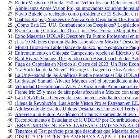
Retiro Masivo de Honda: 750 mil Vehículos con Defecto en el 
Apple lanza Apple Vision Pro, su innovadora solución de reali
Nayib Bukele es reelegido como presidente de El Salvador en 
Diablos Rojos y Yankees de Nueva York Disputarán Dos Parti
¿Cómo Está EE. UU. Combatiendo los Deepfakes? Legisladore
Ryan Gosling Critica a los Óscar por Dejar Fuera a Margot Ro
Expo Maestrías UDLAP: Descubre Tu Futuro Profesional en u
¡Las 10 Mejores Oportunidades Laborales en México! Descubr
Mortal Tiroteo en Table Dance de Jalisco por Negativa de Pago
Enfrentamiento en Chiapas: Campesinos repelen al Ejército y G
Raúl Rivera Sánchez, Designado como Head Coach de los A
Fuga de Capitales en México al Cierre del 2023: Un Reto Eco
“La Sociedad de la Nieve”: Resurge la Tragedia de los Andes 
La Universidad de las Américas Puebla presenta el Día UDL
Lo destapó Samuel: Álvarez Máynez será el precandidato único
Velocidad Desenfrenada: Wi-Fi 7 Oficialmente Anunciado en 
Frente frío 25 y masa de aire polar afectarán a México con te
La UDLAP da la bienvenida a sus nuevos estudiantes en su ca
¡Llega la Revolución! Las Apple Vision Pro se Estrenan en EE
Adolescente de Estados Unidos Desafía los Límites del Tetris 
Atrévete a un Futuro Académico Brillante: Examen de Nuevo
Reconocimiento a Estudiante de la UDLAP por Contribuciones 
¡BBVA IMPONE NUEVAS TARIFAS! COMIENZAN A COB
Tenemos el Test perfecto para que descubras que Maestría deber
DISPUTA DE PATENTES AMENAZA A APPLE: PROHÍB