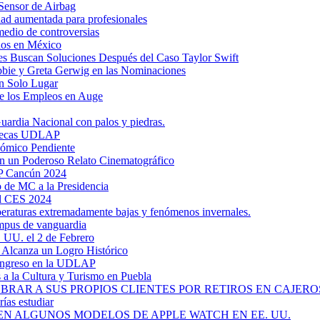
Sensor de Airbag
dad aumentada para profesionales
medio de controversias
dos en México
s Buscan Soluciones Después del Caso Taylor Swift
bbie y Greta Gerwig en las Nominaciones
n Solo Lugar
e los Empleos en Auge
uardia Nacional con palos y piedras.
ztecas UDLAP
nómico Pendiente
en un Poderoso Relato Cinematográfico
AP Cancún 2024
 de MC a la Presidencia
el CES 2024
mperaturas extremadamente bajas y fenómenos invernales.
mpus de vanguardia
. UU. el 2 de Febrero
y Alcanza un Logro Histórico
 Ingreso en la UDLAP
a la Cultura y Turismo en Puebla
RAR A SUS PROPIOS CLIENTES POR RETIROS EN CAJEROS
ías estudiar
EN ALGUNOS MODELOS DE APPLE WATCH EN EE. UU.