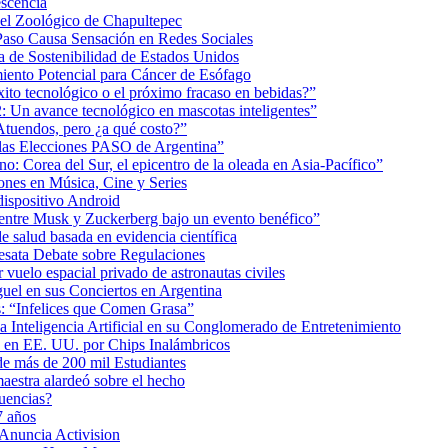
scencia
 el Zoológico de Chapultepec
Paso Causa Sensación en Redes Sociales
 de Sostenibilidad de Estados Unidos
iento Potencial para Cáncer de Esófago
éxito tecnológico o el próximo fracaso en bebidas?”
2: Un avance tecnológico en mascotas inteligentes”
tuendos, pero ¿a qué costo?”
 las Elecciones PASO de Argentina”
: Corea del Sur, el epicentro de la oleada en Asia-Pacífico”
nes en Música, Cine y Series
dispositivo Android
ea entre Musk y Zuckerberg bajo un evento benéfico”
e salud basada en evidencia científica
esata Debate sobre Regulaciones
uelo espacial privado de astronautas civiles
uel en sus Conciertos en Argentina
as: “Infelices que Comen Grasa”
a Inteligencia Artificial en su Conglomerado de Entretenimiento
s en EE. UU. por Chips Inalámbricos
de más de 200 mil Estudiantes
aestra alardeó sobre el hecho
uencias?
7 años
 Anuncia Activision