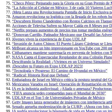
“Checo Pérez: Preparado para la Gloria en su Gran Premio de
“La Adicción al Celular en México: 3 de cada 10 Viajeros Luch
¡Meta Lanza una Revolucionaria Pantalla de Inicio Exclusiva p
Amazon revoluciona su logística con la llegada de los robots 
“Descubren Horno Clandestino con Restos Calcinos en Tlaque
Acciones de Televisa Sufren su Mayor Caída en 8 Meses por D
“Netflix prepara aumentos de precios tras tomar medidas enérgi
“Donovan Carrillo, Patinador Mexicano que Desafió las Adversi
Jóvenes viven la experiencia de Expo UDLAP
“Invasión de Autos Chinos: El Puerto Lázaro Cárdenas se Lle
MrBeast alcanza un hito impresionante en YouTube con 200 mil
Citibanamex mantiene supremacía en preventa de boletos con 9
NASA Capta el Espectacular Resplandor de una Colisión Planet
Descifrando la Realidad: ¿Vivimos en un Universo Simulado?
¡Descubre tu Futuro en Expo UDLAP 2023!
“Tecnología y Progreso: El Camino de Hyundai en México”
“Radical: Historia Real que Debuta”
Embajadora de Israel en México critica la postura neutral del 
Mexicanos Varados en Israel: Operación de Repatriación en M
IA en la industria audiovisual: ¿Aliada o amenaza? Productoras
“FIFA anuncia sedes compartidas para el Mundial de 2030”
UDLAP en el Top 5 de Universidades Privadas de México
Getty Images lanza generador de imágenes con inteligencia artif
Senado aprueba modernización de la CURP: ¡Ahora con foto, h
IA podría revolucionar la búsqueda de vida en Marte con un im