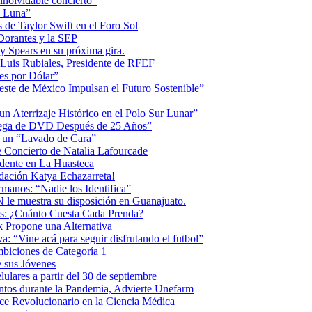
inolvidable concierto”
la Luna”
 de Taylor Swift en el Foro Sol
 Dorantes y la SEP
ey Spears en su próxima gira.
Luis Rubiales, Presidente de RFEF
es por Dólar”
ste de México Impulsan el Futuro Sostenible”
n Aterrizaje Histórico en el Polo Sur Lunar”
ntrega de DVD Después de 25 Años”
o un “Lavado de Cara”
 Concierto de Natalia Lafourcade
idente en La Huasteca
dación Katya Echazarreta!
anos: “Nadie los Identifica”
 le muestra su disposición en Guanajuato.
os: ¿Cuánto Cuesta Cada Prenda?
k Propone una Alternativa
: “Vine acá para seguir disfrutando el futbol”
biciones de Categoría 1
 sus Jóvenes
ulares a partir del 30 de septiembre
ntos durante la Pandemia, Advierte Unefarm
ce Revolucionario en la Ciencia Médica