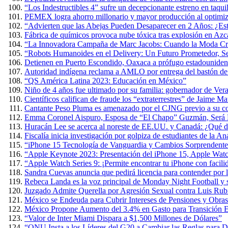
“Los Indestructibles 4” sufre un decepcionante estreno en taquil
PEMEX logra ahorro millonario y mayor producción al optimiza
“Advierten que las Abejas Pueden Desaparecer en 2 Años: ¿Es
Fábrica de químicos provoca nube tóxica tras explosión en Azc
“La Innovadora Campaña de Marc Jacobs: Cuando la Moda Cre
“Robots Humanoides en el Delivery: Un Futuro Prometedor, 
Detienen en Puerto Escondido, Oaxaca a prófugo estadouniden
Autoridad indígena reclama a AMLO por entrega del bastón 
“QS América Latina 2023: Educación en México”
Niño de 4 años fue ultimado por su familia: gobernador de Ver
Científicos califican de fraude los “extraterrestres” de Jaime 
Cantante Peso Pluma es amenazado por el CJNG previo a su co
Emma Coronel Aispuro, Esposa de “El Chapo” Guzmán, Será L
Huracán Lee se acerca al noreste de EE.UU. y Canadá: ¿Qué d
Fiscalía inicia investigación por golpiza de estudiantes de la 
“iPhone 15 Tecnología de Vanguardia y Cambios Sorprendente
“Apple Keynote 2023: Presentación del iPhone 15, Apple Wat
“Apple Watch Series 9: ¡Permite encontrar tu iPhone con facili
Sandra Cuevas anuncia que pedirá licencia para contender por
Rebeca Landa es la voz principal de Monday Night Football y
Juzgado Admite Querella por Agresión Sexual contra Luis Rub
México se Endeuda para Cubrir Intereses de Pensiones y Obras
México Propone Aumento del 3.4% en Gasto para Transición E
“Valor de Inter Miami Dispara a $1,500 Millones de Dólares”
“ONU Insta a los Líderes del G20 a Cambiar las Reglas para D