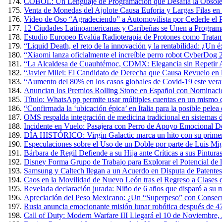
COBOL: Un Lenguaje de Programación que Desafía la Obsole
Venta de Monedas del Ajolote Causa Euforia y Largas Filas en
Video de Oso “Agradeciendo” a Automovilista por Cederle el 
12 Ciudades Latinoamericanas y Caribeñas se Unen a Programa
Estudio Europeo Evalúa Radioterapia de Protones como Tratam
“Liquid Death, el reto de la innovación y la rentabilidad: ¿Un 
“Xiaomi lanza oficialmente el increíble perro robot CyberDog 
“La Alcaldesa de Cuauhtémoc, CDMX: Elegancia sin Repetir A
“Javier Milei: El Candidato de Derecha que Causa Revuelo en
“Aumento del 80% en los casos globales de Covid-19 este verano
Anuncian los Premios Rolling Stone en Español con Nominacio
Título: WhatsApp permite usar múltiples cuentas en un mismo 
“Confirmada la ‘ubicación épica’ en Italia para la posible pel
OMS respalda integración de medicina tradicional en sistemas d
Incidente en Vuelo: Pasajera con Perro de Apoyo Emocional D
DÍA HISTÓRICO: Virgin Galactic marca un hito con su primer v
Especulaciones sobre el Uso de un Doble por parte de Luis Mig
Bárbara de Regil Defiende a su Hija ante Críticas a sus Pintur
Disney Forma Grupo de Trabajo para Explorar el Potencial de l
Samsung y Caltech llegan a un Acuerdo en Disputa de Patente
Caos en la Movilidad de Nuevo León tras el Regreso a Clases 
Revelada declaración jurada: Niño de 6 años que disparó a su m
Apreciación del Peso Mexicano: ¿Un “Superpeso” con Consec
Rusia anuncia emocionante misión lunar robótica después de 4
Call of Duty: Modern Warfare III Llegará el 10 de Noviembre,