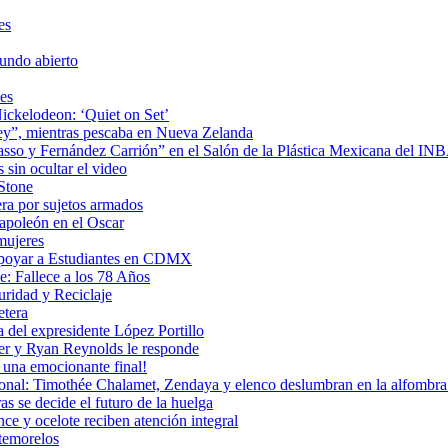
es
undo abierto
es
ickelodeon: ‘Quiet on Set’
 rey”, mientras pescaba en Nueva Zelanda
icasso y Fernández Carrión” en el Salón de la Plástica Mexicana del I
sin ocultar el video
 Stone
era por sujetos armados
Napoleón en el Oscar
mujeres
Apoyar a Estudiantes en CDMX
: Fallece a los 78 Años
uridad y Reciclaje
etera
 del expresidente López Portillo
ler y Ryan Reynolds le responde
una emocionante final!
ional: Timothée Chalamet, Zendaya y elenco deslumbran en la alfombra 
as se decide el futuro de la huelga
e y ocelote reciben atención integral
temorelos