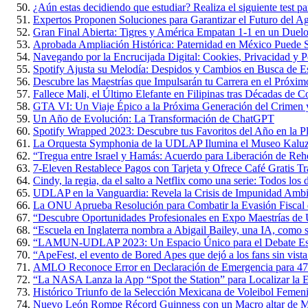
¿Aún estas decidiendo que estudiar? Realiza el siguiente test par
Expertos Proponen Soluciones para Garantizar el Futuro del 
Gran Final Abierta: Tigres y América Empatan 1-1 en un Duelo 
Aprobada Ampliación Histórica: Paternidad en México Puede S
Navegando por la Encrucijada Digital: Cookies, Privacidad y P
Spotify Ajusta su Melodía: Despidos y Cambios en Busca de Es
Descubre las Maestrías que Impulsarán tu Carrera en el Próxi
Fallece Mali, el Último Elefante en Filipinas tras Décadas de 
GTA VI: Un Viaje Épico a la Próxima Generación del Crimen y
Un Año de Evolución: La Transformación de ChatGPT
Spotify Wrapped 2023: Descubre tus Favoritos del Año en la P
La Orquesta Symphonia de la UDLAP Ilumina el Museo Kaluz c
“Tregua entre Israel y Hamás: Acuerdo para Liberación de Rehe
7-Eleven Restablece Pagos con Tarjeta y Ofrece Café Gratis Tr
Cindy, la regia, da el salto a Netflix como una serie: Todos los 
UDLAP en la Vanguardia: Revela la Crisis de Impunidad Ambi
La ONU Aprueba Resolución para Combatir la Evasión Fiscal
“Descubre Oportunidades Profesionales en Expo Maestrías 
“Escuela en Inglaterra nombra a Abigail Bailey, una IA, como 
“LAMUN-UDLAP 2023: Un Espacio Único para el Debate Estud
“ApeFest, el evento de Bored Apes que dejó a los fans sin vista
AMLO Reconoce Error en Declaración de Emergencia para 47
“La NASA Lanza la App “Spot the Station” para Localizar la Es
Histórico Triunfo de la Selección Mexicana de Voleibol Femen
Nuevo León Rompe Récord Guinness con un Macro altar de M