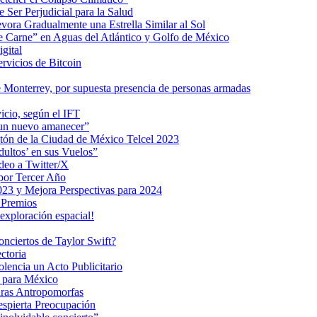
 Ser Perjudicial para la Salud
ra Gradualmente una Estrella Similar al Sol
me Carne” en Aguas del Atlántico y Golfo de México
gital
ervicios de Bitcoin
 Monterrey, por supuesta presencia de personas armadas
vicio, según el IFT
 un nuevo amanecer”
ratón de la Ciudad de México Telcel 2023
ultos’ en sus Vuelos”
deo a Twitter/X
 por Tercer Año
023 y Mejora Perspectivas para 2024
 Premios
exploración espacial!
nciertos de Taylor Swift?
ctoria
encia un Acto Publicitario
o para México
uras Antropomorfas
espierta Preocupación