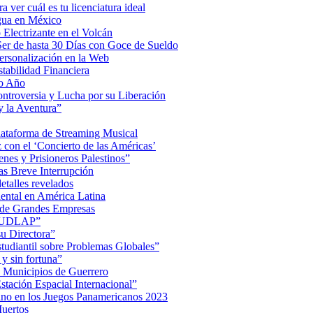
a ver cuál es tu licenciatura ideal
Agua en México
Electrizante en el Volcán
er de hasta 30 Días con Goce de Sueldo
ersonalización en la Web
tabilidad Financiera
mo Año
Controversia y Lucha por su Liberación
 la Aventura”
lataforma de Streaming Musical
on el ‘Concierto de las Américas’
nes y Prisioneros Palestinos”
as Breve Interrupción
detalles revelados
ental en América Latina
 de Grandes Empresas
de UDLAP”
su Directora”
iantil sobre Problemas Globales”
 y sin fortuna”
 Municipios de Guerrero
tación Espacial Internacional”
ino en los Juegos Panamericanos 2023
uertos