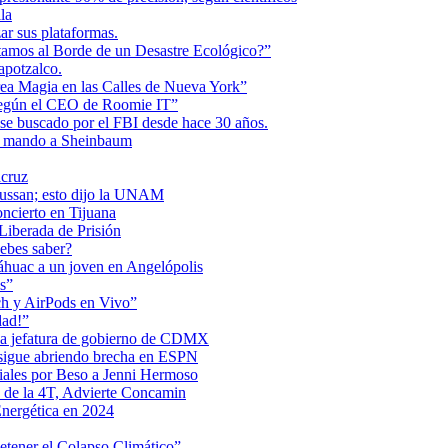
la
r sus plataformas.
tamos al Borde de un Desastre Ecológico?”
apotzalco.
a Magia en las Calles de Nueva York”
Según el CEO de Roomie IT”
se buscado por el FBI desde hace 30 años.
de mando a Sheinbaum
acruz
Maussan; esto dijo la UNAM
ncierto en Tijuana
iberada de Prisión
ebes saber?
Anáhuac a un joven en Angelópolis
s”
ch y AirPods en Vivo”
dad!”
 la jefatura de gobierno de CDMX
 sigue abriendo brecha en ESPN
iales por Beso a Jenni Hermoso
 de la 4T, Advierte Concamin
nergética en 2024
etener el Colapso Climático”