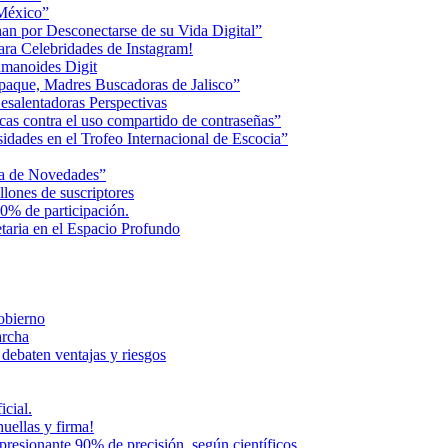
 México”
an por Desconectarse de su Vida Digital”
ara Celebridades de Instagram!
humanoides Digit
paque, Madres Buscadoras de Jalisco”
esalentadoras Perspectivas
cas contra el uso compartido de contraseñas”
dades en el Trofeo Internacional de Escocia”
na de Novedades”
lones de suscriptores
0% de participación.
aria en el Espacio Profundo
Gobierno
archa
 debaten ventajas y riesgos
icial.
uellas y firma!
presionante 90% de precisión, según científicos