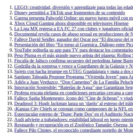
LEGO: creatividad, diversión y aprendizaje para todas las edad
Disney permitirá a TikTok usar fragmentos de su contenido
Garena presenta Palworld Online: un nuevo juego móvil con m
Xbox Cloud Gaming ahora disponible en televisores Hisense
La Liga MX regresa a EA FC 27 con clubes y jugadores oficial
Documental revela casos de abuso sexual en producciones de N
Fallece David Seidler, ganador del Oscar por “El discurso del
Presentación del libro “En torno al Guernica. Diálogo entre P
YouTube rediseña su app para TV para destacar los comentarios 
Peso Pluma es el más grande nuevo artista del planeta: Rolling
Fiscalía de Jalisco confirma secuestro del periodista Jaime Barr
Godzilla da la sorpresa y vence a Guardianes de la Galaxia y 
Sujeto con hacha irrumpe en UTEG Guadalajara y mata a dos 
Santiago Taboada Propone Programa “Vivienda Joven” para 
Adiós a Juan Verduzco, “Don Camerino” de La Familia Peluche
Innovación Sostenible: “Baterías de Agua” que Garantizan Seg
Profepa rescata elefanta en condiciones precarias cercana a carr
Fallece Sasha Montenegro, ícono del “Cine de ficheras” y viuda
Deadpool 3: Hugh Jackman lanza un ‘dardo’ al estreno del trái
¡Kansas City Chiefs se coronan como campeones de la NFL en 
Espectacular estreno de ‘Dune: Parte Dos’ en el Auditorio Nac
Audi advierte a trabajadores: estabilidad laboral en juego mientr
Resguardo y recuperación en el Zoológico Tamatán: Osezna, linc
Fallece Pilo Chistes, el reconocido comediante norteño de Mon