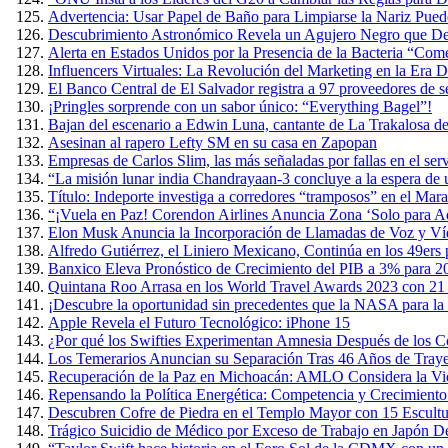
Advertencia: Usar Papel de Baño para Limpiarse la Nariz Puede
Descubrimiento Astronómico Revela un Agujero Negro que Devo
Alerta en Estados Unidos por la Presencia de la Bacteria “Co
Influencers Virtuales: La Revolución del Marketing en la Era Di
El Banco Central de El Salvador registra a 97 proveedores de s
¡Pringles sorprende con un sabor único: “Everything Bagel”!
Bajan del escenario a Edwin Luna, cantante de La Trakalosa de
Asesinan al rapero Lefty SM en su casa en Zapopan
Empresas de Carlos Slim, las más señaladas por fallas en el ser
“La misión lunar india Chandrayaan-3 concluye a la espera de
Título: Indeporte investiga a corredores “tramposos” en el Ma
“¡Vuela en Paz! Corendon Airlines Anuncia Zona ‘Solo para Ad
Elon Musk Anuncia la Incorporación de Llamadas de Voz y Ví
Alfredo Gutiérrez, el Liniero Mexicano, Continúa en los 49ers
Banxico Eleva Pronóstico de Crecimiento del PIB a 3% para 2
Quintana Roo Arrasa en los World Travel Awards 2023 con 21
¡Descubre la oportunidad sin precedentes que la NASA para la 
Apple Revela el Futuro Tecnológico: iPhone 15
¿Por qué los Swifties Experimentan Amnesia Después de los Co
Los Temerarios Anuncian su Separación Tras 46 Años de Traye
Recuperación de la Paz en Michoacán: AMLO Considera la Viol
Repensando la Política Energética: Competencia y Crecimient
Descubren Cofre de Piedra en el Templo Mayor con 15 Escult
Trágico Suicidio de Médico por Exceso de Trabajo en Japón D