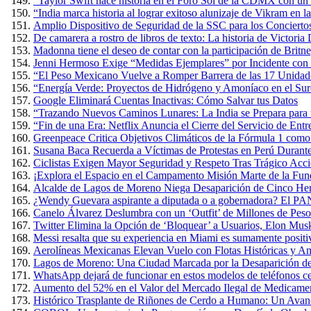
“Taylor Swift hace historia en el Foro Sol de la CDMX con un 
“India marca historia al lograr exitoso alunizaje de Vikram en 
Amplio Dispositivo de Seguridad de la SSC para los Conciertos
De camarera a rostro de libros de texto: La historia de Victoria
Madonna tiene el deseo de contar con la participación de Britn
Jenni Hermoso Exige “Medidas Ejemplares” por Incidente con 
“El Peso Mexicano Vuelve a Romper Barrera de las 17 Unidad
“Energía Verde: Proyectos de Hidrógeno y Amoníaco en el Sure
Google Eliminará Cuentas Inactivas: Cómo Salvar tus Datos
“Trazando Nuevos Caminos Lunares: La India se Prepara para u
“Fin de una Era: Netflix Anuncia el Cierre del Servicio de E
Greenpeace Critica Objetivos Climáticos de la Fórmula 1 com
Susana Baca Recuerda a Víctimas de Protestas en Perú Durante
Ciclistas Exigen Mayor Seguridad y Respeto Tras Trágico Acc
¡Explora el Espacio en el Campamento Misión Marte de la Fun
Alcalde de Lagos de Moreno Niega Desaparición de Cinco Herm
¿Wendy Guevara aspirante a diputada o a gobernadora? El PAN
Canelo Álvarez Deslumbra con un ‘Outfit’ de Millones de Pes
Twitter Elimina la Opción de ‘Bloquear’ a Usuarios, Elon Mus
Messi resalta que su experiencia en Miami es sumamente positiva
Aerolíneas Mexicanas Elevan Vuelo con Flotas Históricas y Am
Lagos de Moreno: Una Ciudad Marcada por la Desaparición de
WhatsApp dejará de funcionar en estos modelos de teléfonos cel
Aumento del 52% en el Valor del Mercado Ilegal de Medicame
Histórico Trasplante de Riñones de Cerdo a Humano: Un Avan