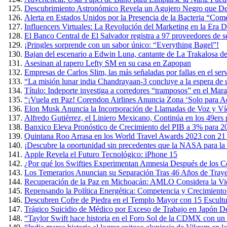
Descubrimiento Astronómico Revela un Agujero Negro que Devo
Alerta en Estados Unidos por la Presencia de la Bacteria “Co
Influencers Virtuales: La Revolución del Marketing en la Era Di
El Banco Central de El Salvador registra a 97 proveedores de s
¡Pringles sorprende con un sabor único: “Everything Bagel”!
Bajan del escenario a Edwin Luna, cantante de La Trakalosa de
Asesinan al rapero Lefty SM en su casa en Zapopan
Empresas de Carlos Slim, las más señaladas por fallas en el ser
“La misión lunar india Chandrayaan-3 concluye a la espera de
Título: Indeporte investiga a corredores “tramposos” en el Ma
“¡Vuela en Paz! Corendon Airlines Anuncia Zona ‘Solo para Ad
Elon Musk Anuncia la Incorporación de Llamadas de Voz y Ví
Alfredo Gutiérrez, el Liniero Mexicano, Continúa en los 49ers
Banxico Eleva Pronóstico de Crecimiento del PIB a 3% para 2
Quintana Roo Arrasa en los World Travel Awards 2023 con 21
¡Descubre la oportunidad sin precedentes que la NASA para la 
Apple Revela el Futuro Tecnológico: iPhone 15
¿Por qué los Swifties Experimentan Amnesia Después de los Co
Los Temerarios Anuncian su Separación Tras 46 Años de Traye
Recuperación de la Paz en Michoacán: AMLO Considera la Viol
Repensando la Política Energética: Competencia y Crecimient
Descubren Cofre de Piedra en el Templo Mayor con 15 Escult
Trágico Suicidio de Médico por Exceso de Trabajo en Japón D
“Taylor Swift hace historia en el Foro Sol de la CDMX con un 