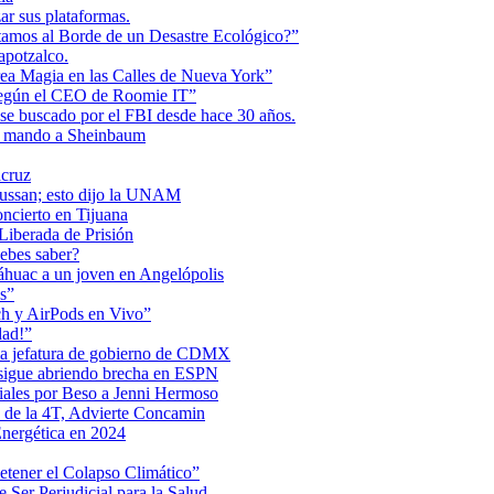
r sus plataformas.
tamos al Borde de un Desastre Ecológico?”
apotzalco.
a Magia en las Calles de Nueva York”
Según el CEO de Roomie IT”
se buscado por el FBI desde hace 30 años.
de mando a Sheinbaum
acruz
Maussan; esto dijo la UNAM
ncierto en Tijuana
iberada de Prisión
ebes saber?
Anáhuac a un joven en Angelópolis
s”
ch y AirPods en Vivo”
dad!”
 la jefatura de gobierno de CDMX
 sigue abriendo brecha en ESPN
iales por Beso a Jenni Hermoso
 de la 4T, Advierte Concamin
nergética en 2024
etener el Colapso Climático”
 Ser Perjudicial para la Salud