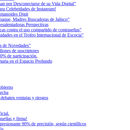
an por Desconectarse de su Vida Digital”
ara Celebridades de Instagram!
humanoides Digit
paque, Madres Buscadoras de Jalisco”
esalentadoras Perspectivas
cas contra el uso compartido de contraseñas”
dades en el Trofeo Internacional de Escocia”
na de Novedades”
lones de suscriptores
0% de participación.
aria en el Espacio Profundo
Gobierno
archa
 debaten ventajas y riesgos
icial.
uellas y firma!
presionante 90% de precisión, según científicos
la