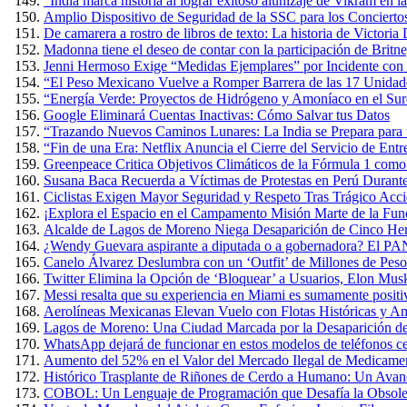
“India marca historia al lograr exitoso alunizaje de Vikram en 
Amplio Dispositivo de Seguridad de la SSC para los Conciertos
De camarera a rostro de libros de texto: La historia de Victoria
Madonna tiene el deseo de contar con la participación de Britn
Jenni Hermoso Exige “Medidas Ejemplares” por Incidente con 
“El Peso Mexicano Vuelve a Romper Barrera de las 17 Unidad
“Energía Verde: Proyectos de Hidrógeno y Amoníaco en el Sure
Google Eliminará Cuentas Inactivas: Cómo Salvar tus Datos
“Trazando Nuevos Caminos Lunares: La India se Prepara para u
“Fin de una Era: Netflix Anuncia el Cierre del Servicio de E
Greenpeace Critica Objetivos Climáticos de la Fórmula 1 com
Susana Baca Recuerda a Víctimas de Protestas en Perú Durante
Ciclistas Exigen Mayor Seguridad y Respeto Tras Trágico Acc
¡Explora el Espacio en el Campamento Misión Marte de la Fun
Alcalde de Lagos de Moreno Niega Desaparición de Cinco Herm
¿Wendy Guevara aspirante a diputada o a gobernadora? El PAN
Canelo Álvarez Deslumbra con un ‘Outfit’ de Millones de Pes
Twitter Elimina la Opción de ‘Bloquear’ a Usuarios, Elon Mus
Messi resalta que su experiencia en Miami es sumamente positiva
Aerolíneas Mexicanas Elevan Vuelo con Flotas Históricas y Am
Lagos de Moreno: Una Ciudad Marcada por la Desaparición de
WhatsApp dejará de funcionar en estos modelos de teléfonos cel
Aumento del 52% en el Valor del Mercado Ilegal de Medicame
Histórico Trasplante de Riñones de Cerdo a Humano: Un Avan
COBOL: Un Lenguaje de Programación que Desafía la Obsole