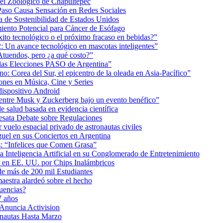
 el Zoológico de Chapultepec
Paso Causa Sensación en Redes Sociales
 de Sostenibilidad de Estados Unidos
iento Potencial para Cáncer de Esófago
éxito tecnológico o el próximo fracaso en bebidas?”
2: Un avance tecnológico en mascotas inteligentes”
tuendos, pero ¿a qué costo?”
 las Elecciones PASO de Argentina”
: Corea del Sur, el epicentro de la oleada en Asia-Pacífico”
nes en Música, Cine y Series
dispositivo Android
ea entre Musk y Zuckerberg bajo un evento benéfico”
e salud basada en evidencia científica
esata Debate sobre Regulaciones
uelo espacial privado de astronautas civiles
uel en sus Conciertos en Argentina
as: “Infelices que Comen Grasa”
a Inteligencia Artificial en su Conglomerado de Entretenimiento
s en EE. UU. por Chips Inalámbricos
de más de 200 mil Estudiantes
aestra alardeó sobre el hecho
uencias?
7 años
 Anuncia Activision
onautas Hasta Marzo