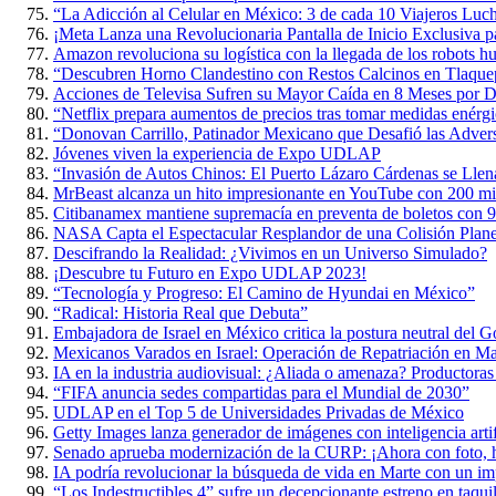
“La Adicción al Celular en México: 3 de cada 10 Viajeros Luch
¡Meta Lanza una Revolucionaria Pantalla de Inicio Exclusiva p
Amazon revoluciona su logística con la llegada de los robots 
“Descubren Horno Clandestino con Restos Calcinos en Tlaque
Acciones de Televisa Sufren su Mayor Caída en 8 Meses por D
“Netflix prepara aumentos de precios tras tomar medidas enérgi
“Donovan Carrillo, Patinador Mexicano que Desafió las Adversi
Jóvenes viven la experiencia de Expo UDLAP
“Invasión de Autos Chinos: El Puerto Lázaro Cárdenas se Lle
MrBeast alcanza un hito impresionante en YouTube con 200 mil
Citibanamex mantiene supremacía en preventa de boletos con 9
NASA Capta el Espectacular Resplandor de una Colisión Planet
Descifrando la Realidad: ¿Vivimos en un Universo Simulado?
¡Descubre tu Futuro en Expo UDLAP 2023!
“Tecnología y Progreso: El Camino de Hyundai en México”
“Radical: Historia Real que Debuta”
Embajadora de Israel en México critica la postura neutral del 
Mexicanos Varados en Israel: Operación de Repatriación en M
IA en la industria audiovisual: ¿Aliada o amenaza? Productoras
“FIFA anuncia sedes compartidas para el Mundial de 2030”
UDLAP en el Top 5 de Universidades Privadas de México
Getty Images lanza generador de imágenes con inteligencia artif
Senado aprueba modernización de la CURP: ¡Ahora con foto, h
IA podría revolucionar la búsqueda de vida en Marte con un im
“Los Indestructibles 4” sufre un decepcionante estreno en taquil