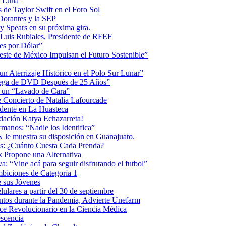
la Luna”
 de Taylor Swift en el Foro Sol
 Dorantes y la SEP
ey Spears en su próxima gira.
Luis Rubiales, Presidente de RFEF
es por Dólar”
ste de México Impulsan el Futuro Sostenible”
n Aterrizaje Histórico en el Polo Sur Lunar”
ntrega de DVD Después de 25 Años”
o un “Lavado de Cara”
 Concierto de Natalia Lafourcade
idente en La Huasteca
dación Katya Echazarreta!
anos: “Nadie los Identifica”
 le muestra su disposición en Guanajuato.
os: ¿Cuánto Cuesta Cada Prenda?
k Propone una Alternativa
: “Vine acá para seguir disfrutando el futbol”
biciones de Categoría 1
 sus Jóvenes
ulares a partir del 30 de septiembre
ntos durante la Pandemia, Advierte Unefarm
ce Revolucionario en la Ciencia Médica
scencia