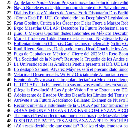
Apple lanza Apple Vision Pro, su innovadora solución de reali
Nayib Bukele es reelegido como presidente de El Salvador en 
Diablos Rojos y Yankees de Nueva York Disputarán Dos Parti
¿Cómo Está EE. UU. Combatiendo los Deepfakes? Legisladore
Ryan Gosling Critica a los Óscar por Dejar Fuera a Margot Ro
Expo Maestrías UDLAP: Descubre Tu Futuro Profesional en u
¡Las 10 Mejores Oportunidades Laborales en México! Descubr
Mortal Tiroteo en Table Dance de Jalisco por Negativa de Pago
Enfrentamiento en Chiapas: Campesinos repelen al Ejército y G
Raúl Rivera Sánchez, Designado como Head Coach de los A
Fuga de Capitales en México al Cierre del 2023: Un Reto Eco
“La Sociedad de la Nieve”: Resurge la Tragedia de los Andes 
La Universidad de las Américas Puebla presenta el Día UDL
Lo destapó Samuel: Álvarez Máynez será el precandidato único
Velocidad Desenfrenada: Wi-Fi 7 Oficialmente Anunciado en 
Frente frío 25 y masa de aire polar afectarán a México con te
La UDLAP da la bienvenida a sus nuevos estudiantes en su ca
¡Llega la Revolución! Las Apple Vision Pro se Estrenan en EE
Adolescente de Estados Unidos Desafía los Límites del Tetris 
Atrévete a un Futuro Académico Brillante: Examen de Nuevo
Reconocimiento a Estudiante de la UDLAP por Contribuciones 
¡BBVA IMPONE NUEVAS TARIFAS! COMIENZAN A COB
Tenemos el Test perfecto para que descubras que Maestría deber
DISPUTA DE PATENTES AMENAZA A APPLE: PROHÍB
¿Aún estas decidiendo que estudiar? Realiza el siguiente test par