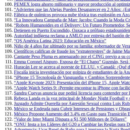
PEMEX logra ahorro millonario y mayor producción al optimiza
“Advierten que las Abejas Pueden Desaparecer en 2 Años: ¿Es
Fábrica de químicos provoca nube tóxica tras explosión en Azc
“La Innovadora Campaña de Marc Jacobs: Cuando la Moda Cre
“Robots Humanoides en el Delivery: Un Futuro Prometedor, 
Detienen en Puerto Escondido, Oaxaca a prófugo estadouniden
Autoridad indígena reclama a AMLO por entrega del bastón 
“QS América Latina 2023: Educación en México”
Niño de 4 años fue ultimado por su familia: gobernador de Ver
Científicos califican de fraude los “extraterrestres” de Jaime 
Cantante Peso Pluma es amenazado por el CJNG previo a su co
Emma Coronel Aispuro, Esposa de “El Chapo” Guzmán, Será L
Huracán Lee se acerca al noreste de EE.UU. y Canadá: ¿Qué d
Fiscalía inicia investigación por golpiza de estudiantes de la 
“iPhone 15 Tecnología de Vanguardia y Cambios Sorprendente
“Apple Keynote 2023: Presentación del iPhone 15, Apple Wat
“Apple Watch Series 9: ¡Permite encontrar tu iPhone con facili
Sandra Cuevas anuncia que pedirá licencia para contender por
Rebeca Landa es la voz principal de Monday Night Football y
Juzgado Admite Querella por Agresión Sexual contra Luis Rub
México se Endeuda para Cubrir Intereses de Pensiones y Obras
México Propone Aumento del 3.4% en Gasto para Transición E
“Valor de Inter Miami Dispara a $1,500 Millones de Dólares”
“ONU Insta a los Líderes del G20 a Cambiar las Reglas para D
Advertencia: Usar Papel de Baño para Limpiarse la Nariz Puede