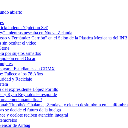
undo abierto
es
ickelodeon: ‘Quiet on Set’
 rey”, mientras pescaba en Nueva Zelanda
icasso y Fernández Carrión” en el Salón de la Plástica Mexicana del I
sin ocultar el video
 Stone
era por sujetos armados
Napoleón en el Oscar
mujeres
Apoyar a Estudiantes en CDMX
: Fallece a los 78 Años
uridad y Reciclaje
etera
 del expresidente López Portillo
ler y Ryan Reynolds le responde
una emocionante final!
ional: Timothée Chalamet, Zendaya y elenco deslumbran en la alfombra 
as se decide el futuro de la huelga
e y ocelote reciben atención integral
temorelos
Sensor de Airbag