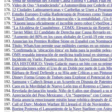
Venta de Monedas del Ajolote Causa Euforia y Largas Filas en
Video de Oso “Agradeciendo” a Automovilista por Cederle el 
12 Ciudades Latinoamericanas y Caribeñas se Unen a Programa
Estudio Europeo Evalúa Radioterapia de Protones como Tratam
“Liquid Death, el reto de la innovación y la rentabilidad: ¿Un 
“Xiaomi lanza oficialmente el increíble perro robot CyberDog 
“La Alcaldesa de Cuauhtémoc, CDMX: Elegancia sin Repetir A
“Javier Milei: El Candidato de Derecha que Causa Revuelo en
“Aumento del 80% en los casos globales de Covid-19 este verano
Anuncian los Premios Rolling Stone en Español con Nominacio
Título: WhatsApp permite usar múltiples cuentas en un mismo 
“Confirmada la ‘ubicación épica’ en Italia para la posible pel
OMS respalda integración de medicina tradicional en sistemas d
Incidente en Vuelo: Pasajera con Perro de Apoyo Emocional D
DÍA HISTÓRICO: Virgin Galactic marca un hito con su primer v
Especulaciones sobre el Uso de un Doble por parte de Luis Mig
Bárbara de Regil Defiende a su Hija ante Críticas a sus Pintur
Disney Forma Grupo de Trabajo para Explorar el Potencial de l
Samsung y Caltech llegan a un Acuerdo en Disputa de Patente
Caos en la Movilidad de Nuevo León tras el Regreso a Clases 
Revelada declaración jurada: Niño de 6 años que disparó a su m
Apreciación del Peso Mexicano: ¿Un “Superpeso” con Consec
Rusia anuncia emocionante misión lunar robótica después de 4
Call of Duty: Modern Warfare III Llegará el 10 de Noviembre,
Boeing Posterga el Lanzamiento de la Nave Starliner con Astr