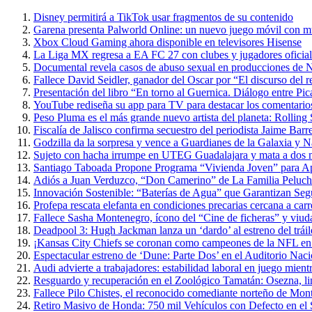
Disney permitirá a TikTok usar fragmentos de su contenido
Garena presenta Palworld Online: un nuevo juego móvil con m
Xbox Cloud Gaming ahora disponible en televisores Hisense
La Liga MX regresa a EA FC 27 con clubes y jugadores oficial
Documental revela casos de abuso sexual en producciones de N
Fallece David Seidler, ganador del Oscar por “El discurso del
Presentación del libro “En torno al Guernica. Diálogo entre P
YouTube rediseña su app para TV para destacar los comentarios 
Peso Pluma es el más grande nuevo artista del planeta: Rolling
Fiscalía de Jalisco confirma secuestro del periodista Jaime Barr
Godzilla da la sorpresa y vence a Guardianes de la Galaxia y 
Sujeto con hacha irrumpe en UTEG Guadalajara y mata a dos 
Santiago Taboada Propone Programa “Vivienda Joven” para 
Adiós a Juan Verduzco, “Don Camerino” de La Familia Peluche
Innovación Sostenible: “Baterías de Agua” que Garantizan Seg
Profepa rescata elefanta en condiciones precarias cercana a carr
Fallece Sasha Montenegro, ícono del “Cine de ficheras” y viuda
Deadpool 3: Hugh Jackman lanza un ‘dardo’ al estreno del trái
¡Kansas City Chiefs se coronan como campeones de la NFL en 
Espectacular estreno de ‘Dune: Parte Dos’ en el Auditorio Nac
Audi advierte a trabajadores: estabilidad laboral en juego mientr
Resguardo y recuperación en el Zoológico Tamatán: Osezna, linc
Fallece Pilo Chistes, el reconocido comediante norteño de Mon
Retiro Masivo de Honda: 750 mil Vehículos con Defecto en el 