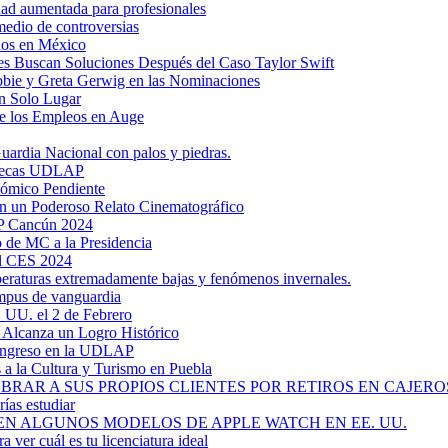
dad aumentada para profesionales
medio de controversias
dos en México
s Buscan Soluciones Después del Caso Taylor Swift
bbie y Greta Gerwig en las Nominaciones
n Solo Lugar
e los Empleos en Auge
uardia Nacional con palos y piedras.
ztecas UDLAP
nómico Pendiente
en un Poderoso Relato Cinematográfico
AP Cancún 2024
 de MC a la Presidencia
el CES 2024
mperaturas extremadamente bajas y fenómenos invernales.
mpus de vanguardia
. UU. el 2 de Febrero
y Alcanza un Logro Histórico
 Ingreso en la UDLAP
a la Cultura y Turismo en Puebla
RAR A SUS PROPIOS CLIENTES POR RETIROS EN CAJEROS
ías estudiar
EN ALGUNOS MODELOS DE APPLE WATCH EN EE. UU.
a ver cuál es tu licenciatura ideal