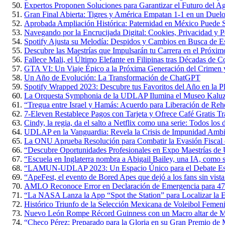
Expertos Proponen Soluciones para Garantizar el Futuro del 
Gran Final Abierta: Tigres y América Empatan 1-1 en un Duelo 
Aprobada Ampliación Histórica: Paternidad en México Puede S
Navegando por la Encrucijada Digital: Cookies, Privacidad y P
Spotify Ajusta su Melodía: Despidos y Cambios en Busca de Es
Descubre las Maestrías que Impulsarán tu Carrera en el Próxi
Fallece Mali, el Último Elefante en Filipinas tras Décadas de 
GTA VI: Un Viaje Épico a la Próxima Generación del Crimen y
Un Año de Evolución: La Transformación de ChatGPT
Spotify Wrapped 2023: Descubre tus Favoritos del Año en la P
La Orquesta Symphonia de la UDLAP Ilumina el Museo Kaluz c
“Tregua entre Israel y Hamás: Acuerdo para Liberación de Rehe
7-Eleven Restablece Pagos con Tarjeta y Ofrece Café Gratis Tr
Cindy, la regia, da el salto a Netflix como una serie: Todos los 
UDLAP en la Vanguardia: Revela la Crisis de Impunidad Ambi
La ONU Aprueba Resolución para Combatir la Evasión Fiscal
“Descubre Oportunidades Profesionales en Expo Maestrías 
“Escuela en Inglaterra nombra a Abigail Bailey, una IA, como 
“LAMUN-UDLAP 2023: Un Espacio Único para el Debate Estud
“ApeFest, el evento de Bored Apes que dejó a los fans sin vista
AMLO Reconoce Error en Declaración de Emergencia para 47
“La NASA Lanza la App “Spot the Station” para Localizar la Es
Histórico Triunfo de la Selección Mexicana de Voleibol Femen
Nuevo León Rompe Récord Guinness con un Macro altar de M
“Checo Pérez: Preparado para la Gloria en su Gran Premio de