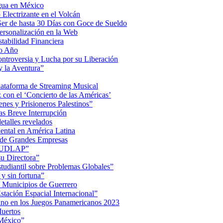
Agua en México
Electrizante en el Volcán
er de hasta 30 Días con Goce de Sueldo
ersonalización en la Web
tabilidad Financiera
mo Año
Controversia y Lucha por su Liberación
 la Aventura”
lataforma de Streaming Musical
on el ‘Concierto de las Américas’
nes y Prisioneros Palestinos”
as Breve Interrupción
detalles revelados
ental en América Latina
 de Grandes Empresas
de UDLAP”
su Directora”
iantil sobre Problemas Globales”
 y sin fortuna”
 Municipios de Guerrero
tación Espacial Internacional”
ino en los Juegos Panamericanos 2023
uertos
 México”