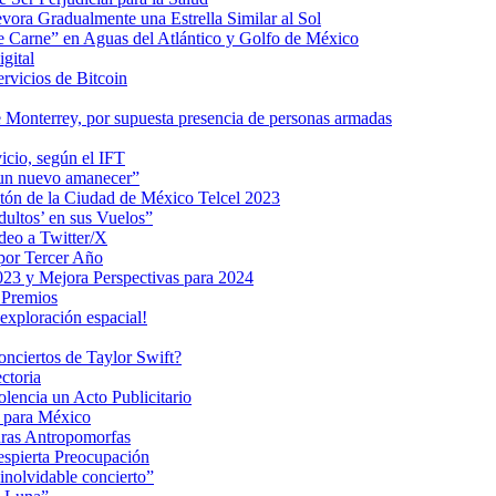
ra Gradualmente una Estrella Similar al Sol
me Carne” en Aguas del Atlántico y Golfo de México
gital
ervicios de Bitcoin
 Monterrey, por supuesta presencia de personas armadas
vicio, según el IFT
 un nuevo amanecer”
ratón de la Ciudad de México Telcel 2023
ultos’ en sus Vuelos”
deo a Twitter/X
 por Tercer Año
023 y Mejora Perspectivas para 2024
 Premios
exploración espacial!
nciertos de Taylor Swift?
ctoria
encia un Acto Publicitario
o para México
uras Antropomorfas
espierta Preocupación
inolvidable concierto”