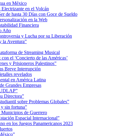
Agua en México
Electrizante en el Volcán
er de hasta 30 Días con Goce de Sueldo
ersonalización en la Web
tabilidad Financiera
mo Año
Controversia y Lucha por su Liberación
 la Aventura”
lataforma de Streaming Musical
on el ‘Concierto de las Américas’
nes y Prisioneros Palestinos”
as Breve Interrupción
detalles revelados
ental en América Latina
 de Grandes Empresas
de UDLAP”
su Directora”
iantil sobre Problemas Globales”
 y sin fortuna”
 Municipios de Guerrero
tación Espacial Internacional”
ino en los Juegos Panamericanos 2023
uertos
 México”