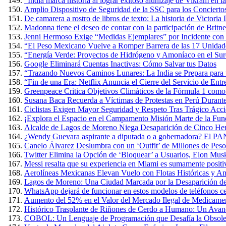
“India marca historia al lograr exitoso alunizaje de Vikram en 
Amplio Dispositivo de Seguridad de la SSC para los Conciertos
De camarera a rostro de libros de texto: La historia de Victoria
Madonna tiene el deseo de contar con la participación de Britn
Jenni Hermoso Exige “Medidas Ejemplares” por Incidente con 
“El Peso Mexicano Vuelve a Romper Barrera de las 17 Unidad
“Energía Verde: Proyectos de Hidrógeno y Amoníaco en el Sure
Google Eliminará Cuentas Inactivas: Cómo Salvar tus Datos
“Trazando Nuevos Caminos Lunares: La India se Prepara para u
“Fin de una Era: Netflix Anuncia el Cierre del Servicio de E
Greenpeace Critica Objetivos Climáticos de la Fórmula 1 com
Susana Baca Recuerda a Víctimas de Protestas en Perú Durante
Ciclistas Exigen Mayor Seguridad y Respeto Tras Trágico Acc
¡Explora el Espacio en el Campamento Misión Marte de la Fun
Alcalde de Lagos de Moreno Niega Desaparición de Cinco Herm
¿Wendy Guevara aspirante a diputada o a gobernadora? El PAN
Canelo Álvarez Deslumbra con un ‘Outfit’ de Millones de Pes
Twitter Elimina la Opción de ‘Bloquear’ a Usuarios, Elon Mus
Messi resalta que su experiencia en Miami es sumamente positiva
Aerolíneas Mexicanas Elevan Vuelo con Flotas Históricas y Am
Lagos de Moreno: Una Ciudad Marcada por la Desaparición de
WhatsApp dejará de funcionar en estos modelos de teléfonos cel
Aumento del 52% en el Valor del Mercado Ilegal de Medicame
Histórico Trasplante de Riñones de Cerdo a Humano: Un Avan
COBOL: Un Lenguaje de Programación que Desafía la Obsole