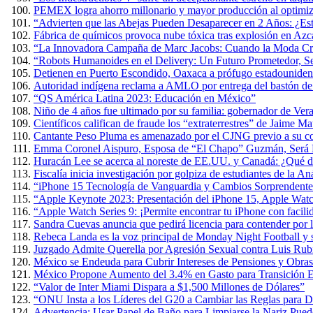
PEMEX logra ahorro millonario y mayor producción al optimiza
“Advierten que las Abejas Pueden Desaparecer en 2 Años: ¿Es
Fábrica de químicos provoca nube tóxica tras explosión en Azc
“La Innovadora Campaña de Marc Jacobs: Cuando la Moda Cre
“Robots Humanoides en el Delivery: Un Futuro Prometedor, 
Detienen en Puerto Escondido, Oaxaca a prófugo estadouniden
Autoridad indígena reclama a AMLO por entrega del bastón 
“QS América Latina 2023: Educación en México”
Niño de 4 años fue ultimado por su familia: gobernador de Ver
Científicos califican de fraude los “extraterrestres” de Jaime 
Cantante Peso Pluma es amenazado por el CJNG previo a su co
Emma Coronel Aispuro, Esposa de “El Chapo” Guzmán, Será L
Huracán Lee se acerca al noreste de EE.UU. y Canadá: ¿Qué d
Fiscalía inicia investigación por golpiza de estudiantes de la 
“iPhone 15 Tecnología de Vanguardia y Cambios Sorprendente
“Apple Keynote 2023: Presentación del iPhone 15, Apple Wat
“Apple Watch Series 9: ¡Permite encontrar tu iPhone con facili
Sandra Cuevas anuncia que pedirá licencia para contender por
Rebeca Landa es la voz principal de Monday Night Football y
Juzgado Admite Querella por Agresión Sexual contra Luis Rub
México se Endeuda para Cubrir Intereses de Pensiones y Obras
México Propone Aumento del 3.4% en Gasto para Transición E
“Valor de Inter Miami Dispara a $1,500 Millones de Dólares”
“ONU Insta a los Líderes del G20 a Cambiar las Reglas para D
Advertencia: Usar Papel de Baño para Limpiarse la Nariz Puede