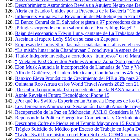
Descubrimiento Astronómico Revela un Agujero Negro que Devo
Alerta en Estados Unidos por la Presencia de la Bacteria “Co
Influencers Virtuales: La Revolución del Marketing en la Era Di
El Banco Central de El Salvador registra a 97 proveedores de s
¡Pringles sorprende con un sabor único: “Everything Bagel”!
Bajan del escenario a Edwin Luna, cantante de La Trakalosa de
Asesinan al rapero Lefty SM en su casa en Zapopan
Empresas de Carlos Slim, las más señaladas por fallas en el ser
“La misión lunar india Chandrayaan-3 concluye a la espera de
Título: Indeporte investiga a corredores “tramposos” en el Ma
“¡Vuela en Paz! Corendon Airlines Anuncia Zona ‘Solo para Ad
Elon Musk Anuncia la Incorporación de Llamadas de Voz y Ví
Alfredo Gutiérrez, el Liniero Mexicano, Continúa en los 49ers
Banxico Eleva Pronóstico de Crecimiento del PIB a 3% para 2
Quintana Roo Arrasa en los World Travel Awards 2023 con 21
¡Descubre la oportunidad sin precedentes que la NASA para la 
Apple Revela el Futuro Tecnológico: iPhone 15
¿Por qué los Swifties Experimentan Amnesia Después de los Co
Los Temerarios Anuncian su Separación Tras 46 Años de Traye
Recuperación de la Paz en Michoacán: AMLO Considera la Viol
Repensando la Política Energética: Competencia y Crecimient
Descubren Cofre de Piedra en el Templo Mayor con 15 Escult
Trágico Suicidio de Médico por Exceso de Trabajo en Japón D
“Taylor Swift hace historia en el Foro Sol de la CDMX con un 