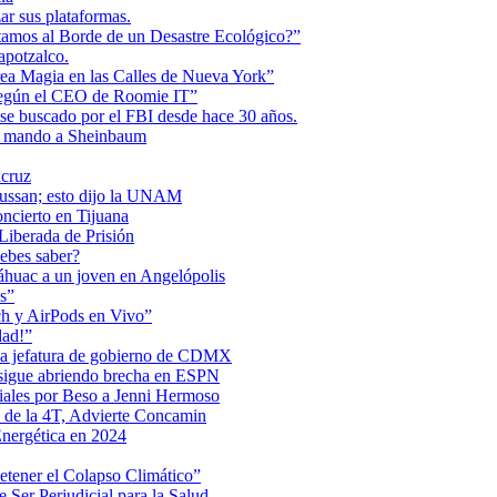
r sus plataformas.
tamos al Borde de un Desastre Ecológico?”
apotzalco.
a Magia en las Calles de Nueva York”
Según el CEO de Roomie IT”
se buscado por el FBI desde hace 30 años.
de mando a Sheinbaum
acruz
Maussan; esto dijo la UNAM
ncierto en Tijuana
iberada de Prisión
ebes saber?
Anáhuac a un joven en Angelópolis
s”
ch y AirPods en Vivo”
dad!”
 la jefatura de gobierno de CDMX
 sigue abriendo brecha en ESPN
iales por Beso a Jenni Hermoso
 de la 4T, Advierte Concamin
nergética en 2024
etener el Colapso Climático”
 Ser Perjudicial para la Salud