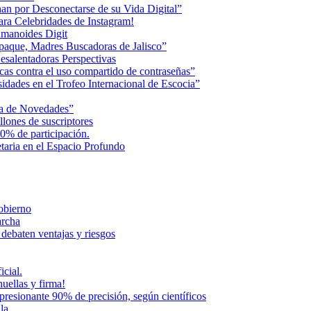
an por Desconectarse de su Vida Digital”
ara Celebridades de Instagram!
humanoides Digit
paque, Madres Buscadoras de Jalisco”
esalentadoras Perspectivas
cas contra el uso compartido de contraseñas”
dades en el Trofeo Internacional de Escocia”
na de Novedades”
lones de suscriptores
0% de participación.
aria en el Espacio Profundo
Gobierno
archa
 debaten ventajas y riesgos
icial.
uellas y firma!
presionante 90% de precisión, según científicos
la