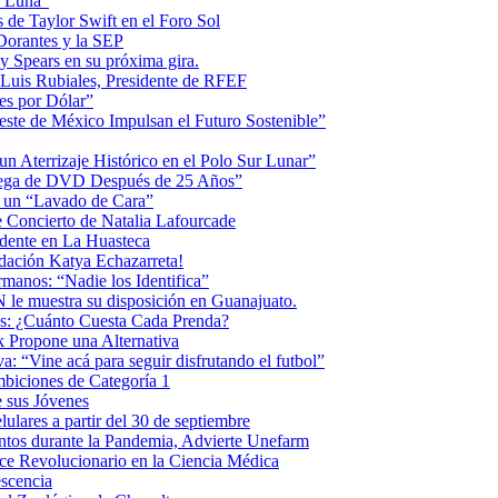
la Luna”
 de Taylor Swift en el Foro Sol
 Dorantes y la SEP
ey Spears en su próxima gira.
Luis Rubiales, Presidente de RFEF
es por Dólar”
ste de México Impulsan el Futuro Sostenible”
n Aterrizaje Histórico en el Polo Sur Lunar”
ntrega de DVD Después de 25 Años”
o un “Lavado de Cara”
 Concierto de Natalia Lafourcade
idente en La Huasteca
dación Katya Echazarreta!
anos: “Nadie los Identifica”
 le muestra su disposición en Guanajuato.
os: ¿Cuánto Cuesta Cada Prenda?
k Propone una Alternativa
: “Vine acá para seguir disfrutando el futbol”
biciones de Categoría 1
 sus Jóvenes
ulares a partir del 30 de septiembre
ntos durante la Pandemia, Advierte Unefarm
ce Revolucionario en la Ciencia Médica
scencia