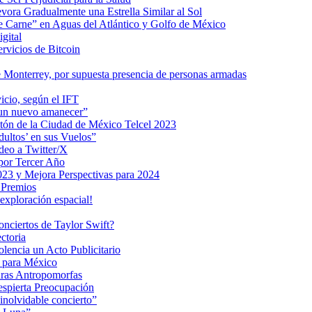
ra Gradualmente una Estrella Similar al Sol
me Carne” en Aguas del Atlántico y Golfo de México
gital
ervicios de Bitcoin
 Monterrey, por supuesta presencia de personas armadas
vicio, según el IFT
 un nuevo amanecer”
ratón de la Ciudad de México Telcel 2023
ultos’ en sus Vuelos”
deo a Twitter/X
 por Tercer Año
023 y Mejora Perspectivas para 2024
 Premios
exploración espacial!
nciertos de Taylor Swift?
ctoria
encia un Acto Publicitario
o para México
uras Antropomorfas
espierta Preocupación
inolvidable concierto”