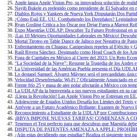
Apple lanza Apple Vision Pro, su innovadora solución de reali
Nayib Bukele es reelegido como presidente de El Salvador en 
Diablos Rojos y Yankees de Nueva York Disputarán Dos Parti
¿Cómo Está EE. UU. Combatiendo los Deepfakes? Legisladore
Ryan Gosling Critica a los Óscar por Dejar Fuera a Margot Ro
Expo Maestrías UDLAP: Descubre Tu Futuro Profesional en u
¡Las 10 Mejores Oportunidades Laborales en México! Descubr
Mortal Tiroteo en Table Dance de Jalisco por Negativa de Pago
Enfrentamiento en Chiapas: Campesinos repelen al Ejército y G
Raúl Rivera Sánchez, Designado como Head Coach de los A
Fuga de Capitales en México al Cierre del 2023: Un Reto Eco
“La Sociedad de la Nieve”: Resurge la Tragedia de los Andes 
La Universidad de las Américas Puebla presenta el Día UDL
Lo destapó Samuel: Álvarez Máynez será el precandidato único
Velocidad Desenfrenada: Wi-Fi 7 Oficialmente Anunciado en 
Frente frío 25 y masa de aire polar afectarán a México con te
La UDLAP da la bienvenida a sus nuevos estudiantes en su ca
¡Llega la Revolución! Las Apple Vision Pro se Estrenan en EE
Adolescente de Estados Unidos Desafía los Límites del Tetris 
Atrévete a un Futuro Académico Brillante: Examen de Nuevo
Reconocimiento a Estudiante de la UDLAP por Contribuciones 
¡BBVA IMPONE NUEVAS TARIFAS! COMIENZAN A COB
Tenemos el Test perfecto para que descubras que Maestría deber
DISPUTA DE PATENTES AMENAZA A APPLE: PROHÍB
¿Aún estas decidiendo que estudiar? Realiza el siguiente test par