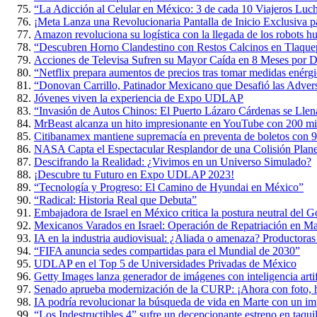
“La Adicción al Celular en México: 3 de cada 10 Viajeros Luch
¡Meta Lanza una Revolucionaria Pantalla de Inicio Exclusiva p
Amazon revoluciona su logística con la llegada de los robots 
“Descubren Horno Clandestino con Restos Calcinos en Tlaque
Acciones de Televisa Sufren su Mayor Caída en 8 Meses por D
“Netflix prepara aumentos de precios tras tomar medidas enérgi
“Donovan Carrillo, Patinador Mexicano que Desafió las Adversi
Jóvenes viven la experiencia de Expo UDLAP
“Invasión de Autos Chinos: El Puerto Lázaro Cárdenas se Lle
MrBeast alcanza un hito impresionante en YouTube con 200 mil
Citibanamex mantiene supremacía en preventa de boletos con 9
NASA Capta el Espectacular Resplandor de una Colisión Planet
Descifrando la Realidad: ¿Vivimos en un Universo Simulado?
¡Descubre tu Futuro en Expo UDLAP 2023!
“Tecnología y Progreso: El Camino de Hyundai en México”
“Radical: Historia Real que Debuta”
Embajadora de Israel en México critica la postura neutral del 
Mexicanos Varados en Israel: Operación de Repatriación en M
IA en la industria audiovisual: ¿Aliada o amenaza? Productoras
“FIFA anuncia sedes compartidas para el Mundial de 2030”
UDLAP en el Top 5 de Universidades Privadas de México
Getty Images lanza generador de imágenes con inteligencia artif
Senado aprueba modernización de la CURP: ¡Ahora con foto, h
IA podría revolucionar la búsqueda de vida en Marte con un im
“Los Indestructibles 4” sufre un decepcionante estreno en taquil