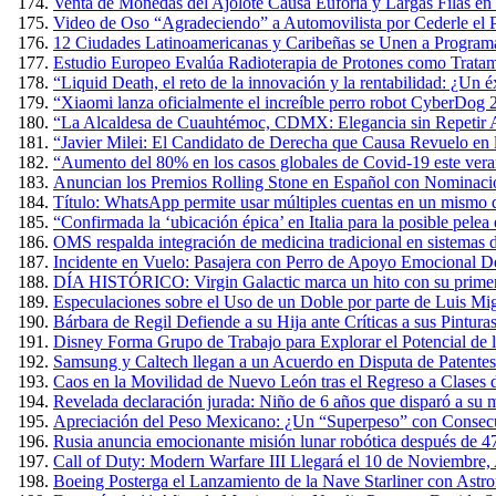
Venta de Monedas del Ajolote Causa Euforia y Largas Filas en
Video de Oso “Agradeciendo” a Automovilista por Cederle el 
12 Ciudades Latinoamericanas y Caribeñas se Unen a Programa
Estudio Europeo Evalúa Radioterapia de Protones como Tratam
“Liquid Death, el reto de la innovación y la rentabilidad: ¿Un 
“Xiaomi lanza oficialmente el increíble perro robot CyberDog 
“La Alcaldesa de Cuauhtémoc, CDMX: Elegancia sin Repetir A
“Javier Milei: El Candidato de Derecha que Causa Revuelo en
“Aumento del 80% en los casos globales de Covid-19 este verano
Anuncian los Premios Rolling Stone en Español con Nominacio
Título: WhatsApp permite usar múltiples cuentas en un mismo 
“Confirmada la ‘ubicación épica’ en Italia para la posible pel
OMS respalda integración de medicina tradicional en sistemas d
Incidente en Vuelo: Pasajera con Perro de Apoyo Emocional D
DÍA HISTÓRICO: Virgin Galactic marca un hito con su primer v
Especulaciones sobre el Uso de un Doble por parte de Luis Mig
Bárbara de Regil Defiende a su Hija ante Críticas a sus Pintur
Disney Forma Grupo de Trabajo para Explorar el Potencial de l
Samsung y Caltech llegan a un Acuerdo en Disputa de Patente
Caos en la Movilidad de Nuevo León tras el Regreso a Clases 
Revelada declaración jurada: Niño de 6 años que disparó a su m
Apreciación del Peso Mexicano: ¿Un “Superpeso” con Consec
Rusia anuncia emocionante misión lunar robótica después de 4
Call of Duty: Modern Warfare III Llegará el 10 de Noviembre,
Boeing Posterga el Lanzamiento de la Nave Starliner con Astr