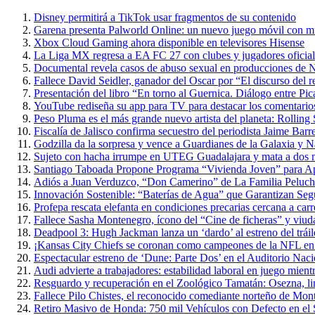
Disney permitirá a TikTok usar fragmentos de su contenido
Garena presenta Palworld Online: un nuevo juego móvil con m
Xbox Cloud Gaming ahora disponible en televisores Hisense
La Liga MX regresa a EA FC 27 con clubes y jugadores oficial
Documental revela casos de abuso sexual en producciones de N
Fallece David Seidler, ganador del Oscar por “El discurso del
Presentación del libro “En torno al Guernica. Diálogo entre P
YouTube rediseña su app para TV para destacar los comentarios 
Peso Pluma es el más grande nuevo artista del planeta: Rolling
Fiscalía de Jalisco confirma secuestro del periodista Jaime Barr
Godzilla da la sorpresa y vence a Guardianes de la Galaxia y 
Sujeto con hacha irrumpe en UTEG Guadalajara y mata a dos 
Santiago Taboada Propone Programa “Vivienda Joven” para 
Adiós a Juan Verduzco, “Don Camerino” de La Familia Peluche
Innovación Sostenible: “Baterías de Agua” que Garantizan Seg
Profepa rescata elefanta en condiciones precarias cercana a carr
Fallece Sasha Montenegro, ícono del “Cine de ficheras” y viuda
Deadpool 3: Hugh Jackman lanza un ‘dardo’ al estreno del trái
¡Kansas City Chiefs se coronan como campeones de la NFL en 
Espectacular estreno de ‘Dune: Parte Dos’ en el Auditorio Nac
Audi advierte a trabajadores: estabilidad laboral en juego mientr
Resguardo y recuperación en el Zoológico Tamatán: Osezna, linc
Fallece Pilo Chistes, el reconocido comediante norteño de Mon
Retiro Masivo de Honda: 750 mil Vehículos con Defecto en el 