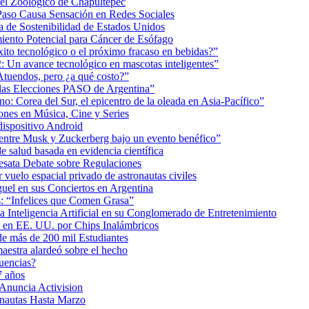
 el Zoológico de Chapultepec
Paso Causa Sensación en Redes Sociales
 de Sostenibilidad de Estados Unidos
iento Potencial para Cáncer de Esófago
éxito tecnológico o el próximo fracaso en bebidas?”
2: Un avance tecnológico en mascotas inteligentes”
tuendos, pero ¿a qué costo?”
 las Elecciones PASO de Argentina”
: Corea del Sur, el epicentro de la oleada en Asia-Pacífico”
nes en Música, Cine y Series
dispositivo Android
ea entre Musk y Zuckerberg bajo un evento benéfico”
e salud basada en evidencia científica
esata Debate sobre Regulaciones
uelo espacial privado de astronautas civiles
uel en sus Conciertos en Argentina
as: “Infelices que Comen Grasa”
a Inteligencia Artificial en su Conglomerado de Entretenimiento
s en EE. UU. por Chips Inalámbricos
de más de 200 mil Estudiantes
aestra alardeó sobre el hecho
uencias?
7 años
 Anuncia Activision
onautas Hasta Marzo