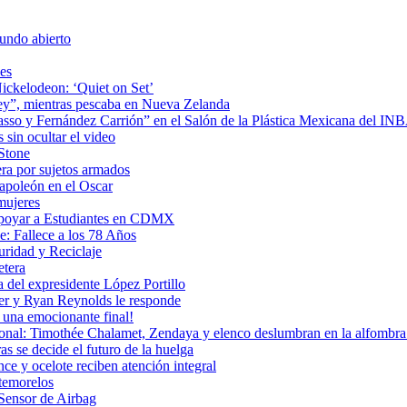
undo abierto
es
ickelodeon: ‘Quiet on Set’
 rey”, mientras pescaba en Nueva Zelanda
icasso y Fernández Carrión” en el Salón de la Plástica Mexicana del I
sin ocultar el video
 Stone
era por sujetos armados
Napoleón en el Oscar
mujeres
Apoyar a Estudiantes en CDMX
: Fallece a los 78 Años
uridad y Reciclaje
etera
 del expresidente López Portillo
ler y Ryan Reynolds le responde
una emocionante final!
ional: Timothée Chalamet, Zendaya y elenco deslumbran en la alfombra 
as se decide el futuro de la huelga
e y ocelote reciben atención integral
temorelos
Sensor de Airbag