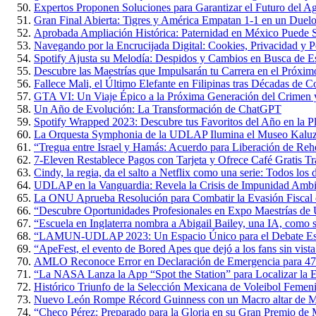
Expertos Proponen Soluciones para Garantizar el Futuro del 
Gran Final Abierta: Tigres y América Empatan 1-1 en un Duelo 
Aprobada Ampliación Histórica: Paternidad en México Puede S
Navegando por la Encrucijada Digital: Cookies, Privacidad y P
Spotify Ajusta su Melodía: Despidos y Cambios en Busca de Es
Descubre las Maestrías que Impulsarán tu Carrera en el Próxi
Fallece Mali, el Último Elefante en Filipinas tras Décadas de 
GTA VI: Un Viaje Épico a la Próxima Generación del Crimen y
Un Año de Evolución: La Transformación de ChatGPT
Spotify Wrapped 2023: Descubre tus Favoritos del Año en la P
La Orquesta Symphonia de la UDLAP Ilumina el Museo Kaluz c
“Tregua entre Israel y Hamás: Acuerdo para Liberación de Rehe
7-Eleven Restablece Pagos con Tarjeta y Ofrece Café Gratis Tr
Cindy, la regia, da el salto a Netflix como una serie: Todos los 
UDLAP en la Vanguardia: Revela la Crisis de Impunidad Ambi
La ONU Aprueba Resolución para Combatir la Evasión Fiscal
“Descubre Oportunidades Profesionales en Expo Maestrías 
“Escuela en Inglaterra nombra a Abigail Bailey, una IA, como 
“LAMUN-UDLAP 2023: Un Espacio Único para el Debate Estud
“ApeFest, el evento de Bored Apes que dejó a los fans sin vista
AMLO Reconoce Error en Declaración de Emergencia para 47
“La NASA Lanza la App “Spot the Station” para Localizar la Es
Histórico Triunfo de la Selección Mexicana de Voleibol Femen
Nuevo León Rompe Récord Guinness con un Macro altar de M
“Checo Pérez: Preparado para la Gloria en su Gran Premio de