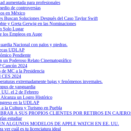
dad aumentada para profesionales
medio de controversias
dos en México
s Buscan Soluciones Después del Caso Taylor Swift
bbie y Greta Gerwig en las Nominaciones
n Solo Lugar
e los Empleos en Auge
uardia Nacional con palos y piedras.
ztecas UDLAP
nómico Pendiente
en un Poderoso Relato Cinematográfico
AP Cancún 2024
 de MC a la Presidencia
el CES 2024
mperaturas extremadamente bajas y fenómenos invernales.
mpus de vanguardia
. UU. el 2 de Febrero
y Alcanza un Logro Histórico
 Ingreso en la UDLAP
a la Cultura y Turismo en Puebla
RAR A SUS PROPIOS CLIENTES POR RETIROS EN CAJEROS
ías estudiar
EN ALGUNOS MODELOS DE APPLE WATCH EN EE. UU.
a ver cuál es tu licenciatura ideal