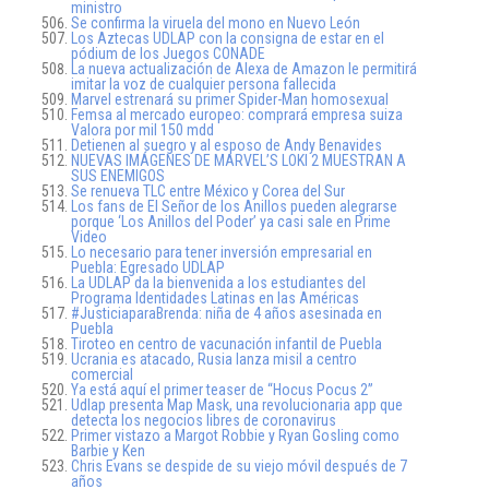
ministro
Se confirma la viruela del mono en Nuevo León
Los Aztecas UDLAP con la consigna de estar en el
pódium de los Juegos CONADE
La nueva actualización de Alexa de Amazon le permitirá
imitar la voz de cualquier persona fallecida
Marvel estrenará su primer Spider-Man homosexual
Femsa al mercado europeo: comprará empresa suiza
Valora por mil 150 mdd
Detienen al suegro y al esposo de Andy Benavides
NUEVAS IMÁGENES DE MARVEL’S LOKI 2 MUESTRAN A
SUS ENEMIGOS
Se renueva TLC entre México y Corea del Sur
Los fans de El Señor de los Anillos pueden alegrarse
porque ‘Los Anillos del Poder’ ya casi sale en Prime
Video
Lo necesario para tener inversión empresarial en
Puebla: Egresado UDLAP
La UDLAP da la bienvenida a los estudiantes del
Programa Identidades Latinas en las Américas
#JusticiaparaBrenda: niña de 4 años asesinada en
Puebla
Tiroteo en centro de vacunación infantil de Puebla
Ucrania es atacado, Rusia lanza misil a centro
comercial
Ya está aquí el primer teaser de “Hocus Pocus 2”
Udlap presenta Map Mask, una revolucionaria app que
detecta los negocios libres de coronavirus
Primer vistazo a Margot Robbie y Ryan Gosling como
Barbie y Ken
Chris Evans se despide de su viejo móvil después de 7
años