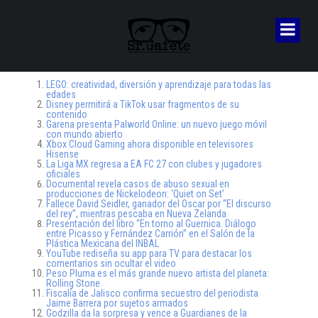
LEGO: creatividad, diversión y aprendizaje para todas las
edades
Disney permitirá a TikTok usar fragmentos de su
contenido
Garena presenta Palworld Online: un nuevo juego móvil
con mundo abierto
Xbox Cloud Gaming ahora disponible en televisores
Hisense
La Liga MX regresa a EA FC 27 con clubes y jugadores
oficiales
Documental revela casos de abuso sexual en
producciones de Nickelodeon: ‘Quiet on Set’
Fallece David Seidler, ganador del Oscar por “El discurso
del rey”, mientras pescaba en Nueva Zelanda
Presentación del libro “En torno al Guernica. Diálogo
entre Picasso y Fernández Carrión” en el Salón de la
Plástica Mexicana del INBAL
YouTube rediseña su app para TV para destacar los
comentarios sin ocultar el video
Peso Pluma es el más grande nuevo artista del planeta:
Rolling Stone
Fiscalía de Jalisco confirma secuestro del periodista
Jaime Barrera por sujetos armados
Godzilla da la sorpresa y vence a Guardianes de la