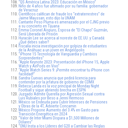
“QS América Latina 2023: Educación en México”
Niño de 4 años fue ultimado por su familia: gobernador
de Veracruz
Científicos califican de fraude los “extraterrestres” de
Jaime Maussan; esto dijo la UNAM
Cantante Peso Pluma es amenazado por el CJNG previo
a su concierto en Tijuana
Emma Coronel Aispuro, Esposa de “El Chapo” Guzmán,
Será Liberada de Prisión
Huracán Lee se acerca al noreste de EE.UU. y Canadá:
¿Qué debes saber?
Fiscalía inicia investigación por golpiza de estudiantes
de la Anáhuac a un joven en Angelópolis
“iPhone 15 Tecnología de Vanguardia y Cambios
Sorprendentes”
“Apple Keynote 2023: Presentación del iPhone 15, Apple
Watch y AirPods en Vivo”
“Apple Watch Series 9: ¡Permite encontrar tu iPhone con
facilidad!”
Sandra Cuevas anuncia que pedirá licencia para
contender por la jefatura de gobierno de CDMX
Rebeca Landa es la voz principal de Monday Night
Football y sigue abriendo brecha en ESPN
Juzgado Admite Querella por Agresión Sexual contra
Luis Rubiales por Beso a Jenni Hermoso
México se Endeuda para Cubrir Intereses de Pensiones
y Obras de la 4T, Advierte Concamin
México Propone Aumento del 3.4% en Gasto para
Transición Energética en 2024
“Valor de Inter Miami Dispara a $1,500 Millones de
Dólares”
“ONU Insta a los Líderes del G20 a Cambiar las Reglas