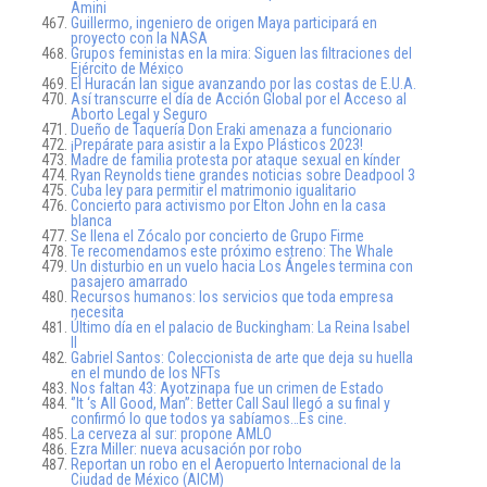
Amini
Guillermo, ingeniero de origen Maya participará en
proyecto con la NASA
Grupos feministas en la mira: Siguen las filtraciones del
Ejército de México
El Huracán Ian sigue avanzando por las costas de E.U.A.
Así transcurre el día de Acción Global por el Acceso al
Aborto Legal y Seguro
Dueño de Taquería Don Eraki amenaza a funcionario
¡Prepárate para asistir a la Expo Plásticos 2023!
Madre de familia protesta por ataque sexual en kínder
Ryan Reynolds tiene grandes noticias sobre Deadpool 3
Cuba ley para permitir el matrimonio igualitario
Concierto para activismo por Elton John en la casa
blanca
Se llena el Zócalo por concierto de Grupo Firme
Te recomendamos este próximo estreno: The Whale
Un disturbio en un vuelo hacia Los Ángeles termina con
pasajero amarrado
Recursos humanos: los servicios que toda empresa
necesita
Último día en el palacio de Buckingham: La Reina Isabel
II
Gabriel Santos: Coleccionista de arte que deja su huella
en el mundo de los NFTs
Nos faltan 43: Ayotzinapa fue un crimen de Estado
‘’It ‘s All Good, Man’’: Better Call Saul llegó a su final y
confirmó lo que todos ya sabíamos…Es cine.
La cerveza al sur: propone AMLO
Ezra Miller: nueva acusación por robo
Reportan un robo en el Aeropuerto Internacional de la
Ciudad de México (AICM)