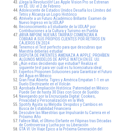
¡Llega la Revolución! Las Apple Vision Pro se Estrenan
en EE. UU. el 2 de Febrero
Adolescente de Estados Unidos Desafía los Límites del
Tetris y Alcanza un Logro Histórico
Atrévete a un Futuro Académico Brillante: Examen de
Nuevo Ingreso en la UDLAP
Reconocimiento a Estudiante de la UDLAP por
Contribuciones a la Cultura y Turismo en Puebla
¡BBVA IMPONE NUEVAS TARIFAS! COMIENZAN A
COBRAR A SUS PROPIOS CLIENTES POR RETIROS EN
CAJEROS EN 2024
Tenemos el Test perfecto para que descubras que
Maestría deberías estudiar
DISPUTA DE PATENTES AMENAZA A APPLE: PROHÍBEN
ALGUNOS MODELOS DE APPLE WATCH EN EE. UU.
¿Aún estas decidiendo que estudiar? Realiza el
siguiente test para ver cuál es tu licenciatura ideal
Expertos Proponen Soluciones para Garantizar el Futuro
del Agua en México
Gran Final Abierta: Tigres y América Empatan 1-1 en un
Duelo Electrizante en el Volcán
Aprobada Ampliación Histórica: Paternidad en México
Puede Ser de hasta 30 Días con Goce de Sueldo
Navegando por la Encrucijada Digital: Cookies,
Privacidad y Personalización en la Web
Spotify Ajusta su Melodía: Despidos y Cambios en
Busca de Estabilidad Financiera
Descubre las Maestrías que Impulsarán tu Carrera en el
Próximo Año
Fallece Mali, el Último Elefante en Filipinas tras Décadas
de Controversia y Lucha por su Liberación
GTA VI: Un Viaje Épico a la Próxima Generación del