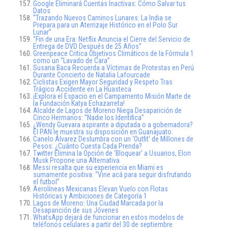
Google Eliminará Cuentas Inactivas: Cómo Salvar tus
Datos
“Trazando Nuevos Caminos Lunares: La India se
Prepara para un Aterrizaje Histórico en el Polo Sur
Lunar”
“Fin de una Era: Netflix Anuncia el Cierre del Servicio de
Entrega de DVD Después de 25 Años”
Greenpeace Critica Objetivos Climáticos de la Fórmula 1
como un “Lavado de Cara”
Susana Baca Recuerda a Víctimas de Protestas en Perú
Durante Concierto de Natalia Lafourcade
Ciclistas Exigen Mayor Seguridad y Respeto Tras
Trágico Accidente en La Huasteca
¡Explora el Espacio en el Campamento Misión Marte de
la Fundación Katya Echazarreta!
Alcalde de Lagos de Moreno Niega Desaparición de
Cinco Hermanos: “Nadie los Identifica”
¿Wendy Guevara aspirante a diputada o a gobernadora?
El PAN le muestra su disposición en Guanajuato.
Canelo Álvarez Deslumbra con un ‘Outfit’ de Millones de
Pesos: ¿Cuánto Cuesta Cada Prenda?
Twitter Elimina la Opción de ‘Bloquear’ a Usuarios, Elon
Musk Propone una Alternativa
Messi resalta que su experiencia en Miami es
sumamente positiva: “Vine acá para seguir disfrutando
el futbol”
Aerolíneas Mexicanas Elevan Vuelo con Flotas
Históricas y Ambiciones de Categoría 1
Lagos de Moreno: Una Ciudad Marcada por la
Desaparición de sus Jóvenes
WhatsApp dejará de funcionar en estos modelos de
teléfonos celulares a partir del 30 de septiembre