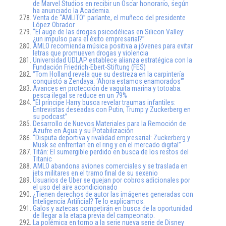
de Marvel Studios en recibir un Oscar honorario, según
ha anunciado la Academia.
Venta de “AMLITO” parlante, el muñeco del presidente
López Obrador
“El auge de las drogas psicodélicas en Silicon Valley:
¿un impulso para el éxito empresarial?”
AMLO recomienda música positiva a jóvenes para evitar
letras que promueven drogas y violencia
Universidad UDLAP establece alianza estratégica con la
Fundación Friedrich-Ebert-Stiftung (FES)
“Tom Holland revela que su destreza en la carpintería
conquistó a Zendaya: ‘Ahora estamos enamorados'”
Avances en protección de vaquita marina y totoaba:
pesca ilegal se reduce en un 79%
“El príncipe Harry busca revelar traumas infantiles:
Entrevistas deseadas con Putin, Trump y Zuckerberg en
su podcast”
Desarrollo de Nuevos Materiales para la Remoción de
Azufre en Agua y su Potabilización
“Disputa deportiva y rivalidad empresarial: Zuckerberg y
Musk se enfrentan en el ring y en el mercado digital”
Titán: El sumergible perdido en busca de los restos del
Titanic
AMLO abandona aviones comerciales y se traslada en
jets militares en el tramo final de su sexenio
Usuarios de Uber se quejan por cobros adicionales por
el uso del aire acondicionado
¿Tienen derechos de autor las imágenes generadas con
Inteligencia Artificial? Te lo explicamos.
Galos y aztecas competirán en busca de la oportunidad
de llegar a la etapa previa del campeonato.
La polémica en torno a la serie nueva serie de Disney