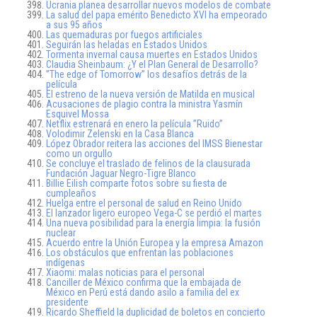
Ucrania planea desarrollar nuevos modelos de combate
La salud del papa emérito Benedicto XVI ha empeorado
a sus 95 años
Las quemaduras por fuegos artificiales
Seguirán las heladas en Estados Unidos
Tormenta invernal causa muertes en Estados Unidos
Claudia Sheinbaum: ¿Y el Plan General de Desarrollo?
”The edge of Tomorrow” los desafíos detrás de la
película
El estreno de la nueva versión de Matilda en musical
Acusaciones de plagio contra la ministra Yasmín
Esquivel Mossa
Netflix estrenará en enero la película ”Ruido”
Volodimir Zelenski en la Casa Blanca
López Obrador reitera las acciones del IMSS Bienestar
como un orgullo
Se concluye el traslado de felinos de la clausurada
Fundación Jaguar Negro-Tigre Blanco
Billie Eilish comparte fotos sobre su fiesta de
cumpleaños
Huelga entre el personal de salud en Reino Unido
El lanzador ligero europeo Vega-C se perdió el martes
Una nueva posibilidad para la energía limpia: la fusión
nuclear
Acuerdo entre la Unión Europea y la empresa Amazon
Los obstáculos que enfrentan las poblaciones
indígenas
Xiaomi: malas noticias para el personal
Canciller de México confirma que la embajada de
México en Perú está dando asilo a familia del ex
presidente
Ricardo Sheffield la duplicidad de boletos en concierto