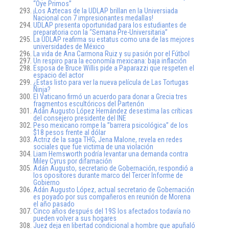
“Oye Primos”
¡Los Aztecas de la UDLAP brillan en la Universiada
Nacional con 7 impresionantes medallas!
UDLAP presenta oportunidad para los estudiantes de
preparatoria con la “Semana Pre-Universitaria”
La UDLAP reafirma su estatus como una de las mejores
universidades de México
La vida de Ana Carmona Ruiz y su pasión por el Fútbol
Un respiro para la economía mexicana: baja inflación
Esposa de Bruce Willis pide a Paparazzi que respeten el
espacio del actor
¿Estas listo para ver la nueva película de Las Tortugas
Ninja?
El Vaticano firmó un acuerdo para donar a Grecia tres
fragmentos escultóricos del Partenón
Adán Augusto López Hernández desestima las críticas
del consejero presidente del INE
Peso mexicano rompe la ”barrera psicológica” de los
$18 pesos frente al dólar
Actriz de la saga THG, Jena Malone, revela en redes
sociales que fue victima de una violación
Liam Hemsworth podría levantar una demanda contra
Miley Cyrus por difamación
Adán Augusto, secretario de Gobernación, respondió a
los opositores durante marco del Tercer Informe de
Gobierno
Adán Augusto López, actual secretario de Gobernación
es poyado por sus compañeros en reunión de Morena
el año pasado
Cinco años después del 19S los afectados todavía no
pueden volver a sus hogares
Juez deja en libertad condicional a hombre que apuñaló