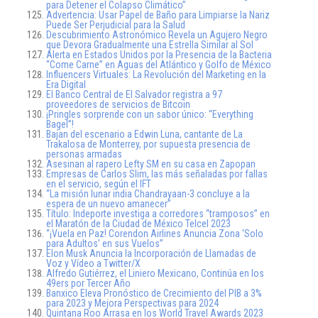
para Detener el Colapso Climático”
Advertencia: Usar Papel de Baño para Limpiarse la Nariz
Puede Ser Perjudicial para la Salud
Descubrimiento Astronómico Revela un Agujero Negro
que Devora Gradualmente una Estrella Similar al Sol
Alerta en Estados Unidos por la Presencia de la Bacteria
“Come Carne” en Aguas del Atlántico y Golfo de México
Influencers Virtuales: La Revolución del Marketing en la
Era Digital
El Banco Central de El Salvador registra a 97
proveedores de servicios de Bitcoin
¡Pringles sorprende con un sabor único: “Everything
Bagel”!
Bajan del escenario a Edwin Luna, cantante de La
Trakalosa de Monterrey, por supuesta presencia de
personas armadas
Asesinan al rapero Lefty SM en su casa en Zapopan
Empresas de Carlos Slim, las más señaladas por fallas
en el servicio, según el IFT
“La misión lunar india Chandrayaan-3 concluye a la
espera de un nuevo amanecer”
Título: Indeporte investiga a corredores “tramposos” en
el Maratón de la Ciudad de México Telcel 2023
“¡Vuela en Paz! Corendon Airlines Anuncia Zona ‘Solo
para Adultos’ en sus Vuelos”
Elon Musk Anuncia la Incorporación de Llamadas de
Voz y Vídeo a Twitter/X
Alfredo Gutiérrez, el Liniero Mexicano, Continúa en los
49ers por Tercer Año
Banxico Eleva Pronóstico de Crecimiento del PIB a 3%
para 2023 y Mejora Perspectivas para 2024
Quintana Roo Arrasa en los World Travel Awards 2023