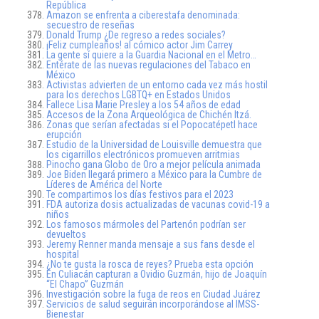
República
Amazon se enfrenta a ciberestafa denominada:
secuestro de reseñas
Donald Trump ¿De regreso a redes sociales?
¡Feliz cumpleaños! al cómico actor Jim Carrey
La gente sí quiere a la Guardia Nacional en el Metro…
Entérate de las nuevas regulaciones del Tabaco en
México
Activistas advierten de un entorno cada vez más hostil
para los derechos LGBTQ+ en Estados Unidos
Fallece Lisa Marie Presley a los 54 años de edad
Accesos de la Zona Arqueológica de Chichén Itzá.
Zonas que serían afectadas si el Popocatépetl hace
erupción
Estudio de la Universidad de Louisville demuestra que
los cigarrillos electrónicos promueven arritmias
Pinocho gana Globo de Oro a mejor película animada
Joe Biden llegará primero a México para la Cumbre de
Líderes de América del Norte
Te compartimos los días festivos para el 2023
FDA autoriza dosis actualizadas de vacunas covid-19 a
niños
Los famosos mármoles del Partenón podrían ser
devueltos
Jeremy Renner manda mensaje a sus fans desde el
hospital
¿No te gusta la rosca de reyes? Prueba esta opción
En Culiacán capturan a Ovidio Guzmán, hijo de Joaquín
“El Chapo” Guzmán
Investigación sobre la fuga de reos en Ciudad Juárez
Servicios de salud seguirán incorporándose al IMSS-
Bienestar