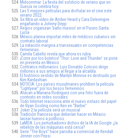
Midsommar: La fiesta del solsticio de verano que en
Suecia se celebra hoy…
Las 5 mejores películas para disfrutar en el cine este
verano 2022.
Se filtra un vídeo de Amber Heard y Cara Delevingne
engañando a Johnny Depp
Regios organizan ‘baño masivo’ en el Paseo Santa
Lucía
México planea importar miles de médicos cubanos sin
contrato laboral
La natación margina a transexuales en competencias
femeninas
Camila Cabello revela que ahora es rubia
¡Corre por los boletos! ‘Thor: Love and Thunder’ se pone
en preventa en México
Contratos millonarios: Luis Donaldo Colosio dirige
millones a sus amigos al llegar a la alcaldía
El histórico vestido de Marilyn Monroe es destruido por
Kim Kardashian
NOTICIA: Los países musulmanes prohíben la película
“Lightyear” por los besos femeninos
Atacan a Mariana Rodriguez con una foto fuera de
contexto en redes sociales
Todo Internet reacciona ante el nuevo vistazo del papel
de Ryan Gosling como Ken en “Barbie”
Joker 2:la película será un musical
Tradición francesa que deberían hacer en México:
lanzar huevos a políticos…
LaMDA: Los perturbadores dichos de la IA de Google ¿la
rebelión de las máquinas está cerca?
Serie “The Boys” hace parodia a comercial de Kendall
Jenner con Pepsi