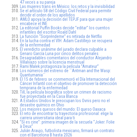
47 veces a su pareja
Las mujeres trans en México: los retos y la invisibilidad
Se el artículo 58 del Código Civil Federal para permitir
decidir el orden de los apellidos
AMLO apoya la decisión del TEPJF para que una mujer
encabece el INE
La editorial Puffin Books decide ”editar” los cuentos
infantiles del escritor Roald Dahl
La función “Sorpréndeme” es retirada de Netflix
En la lucha contra el VIH: Adam Castillejo se recupera
de la enfermedad
El veredicto unánime del jurado declara culpable a
Genaro García Luna por cinco delitos penales
Desagradables comentarios del conductor Alejandro
Villalvazo sobre la licencia menstrual
Rami Malek protagoniza la película ”Amateur”
Los números del estreno de ´´Antman and the Wasp:
Quantumania´´
El 15 de febrero se conmemoró el Día Internacional del
Cáncer Infantil con el objetivo de promover la detección
temprana de la enfermedad
Till, la película biográfica sobre un crimen de racismo
fue proyectada en la Casa Blanca
A Estados Unidos le preocupan los Ovnis pero no el
desastre químico en Ohio
Los mejores quesos del mundo: El queso Oaxaca
El reto de encontrar tu trayectoria profesional: elige la
carrera universitaria ideal para ti
”Sí es cine”: primera imagen de la secuela “Joker: Folie
à Deux”
Julián Araujo, futbolista mexicano, firmará un contrato
con el Barcelona B hasta 2026