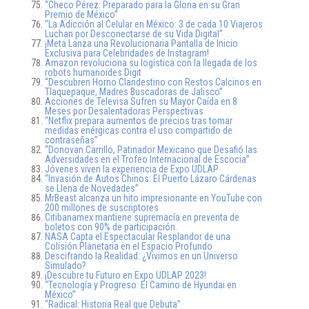
“Checo Pérez: Preparado para la Gloria en su Gran
Premio de México”
“La Adicción al Celular en México: 3 de cada 10 Viajeros
Luchan por Desconectarse de su Vida Digital”
¡Meta Lanza una Revolucionaria Pantalla de Inicio
Exclusiva para Celebridades de Instagram!
Amazon revoluciona su logística con la llegada de los
robots humanoides Digit
“Descubren Horno Clandestino con Restos Calcinos en
Tlaquepaque, Madres Buscadoras de Jalisco”
Acciones de Televisa Sufren su Mayor Caída en 8
Meses por Desalentadoras Perspectivas
“Netflix prepara aumentos de precios tras tomar
medidas enérgicas contra el uso compartido de
contraseñas”
“Donovan Carrillo, Patinador Mexicano que Desafió las
Adversidades en el Trofeo Internacional de Escocia”
Jóvenes viven la experiencia de Expo UDLAP
“Invasión de Autos Chinos: El Puerto Lázaro Cárdenas
se Llena de Novedades”
MrBeast alcanza un hito impresionante en YouTube con
200 millones de suscriptores
Citibanamex mantiene supremacía en preventa de
boletos con 90% de participación.
NASA Capta el Espectacular Resplandor de una
Colisión Planetaria en el Espacio Profundo
Descifrando la Realidad: ¿Vivimos en un Universo
Simulado?
¡Descubre tu Futuro en Expo UDLAP 2023!
“Tecnología y Progreso: El Camino de Hyundai en
México”
“Radical: Historia Real que Debuta”