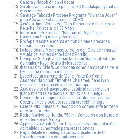
Galaxia y Napoleón en el Oscar
Sujeto con hacha irrumpe en UTEG Guadalajara y mata a
dos mujeres
Santiago Taboada Propone Programa “Vivienda Joven”
para Apoyar a Estudiantes en CDMX
Adiós a Juan Verduzco, “Don Camerino” de La Familia
Peluche: Fallece a los 78 Años
Innovación Sostenible: “Baterías de Agua” que
Garantizan Seguridad y Reciclaje
Profepa rescata elefanta en condiciones precarias
cercana a carretera
Fallece Sasha Montenegro, ícono del “Cine de ficheras”
y viuda del expresidente López Portillo
Deadpool 3: Hugh Jackman lanza un ‘dardo’ al estreno
del tráiler y Ryan Reynolds le responde
¡Kansas City Chiefs se coronan como campeones de la
NFL en una emocionante final!
Espectacular estreno de ‘Dune: Parte Dos’ en el
Auditorio Nacional: Timothée Chalamet, Zendaya y
elenco deslumbran en la alfombra roja.
Audi advierte a trabajadores: estabilidad laboral en
juego mientras se decide el futuro de la huelga
Resguardo y recuperación en el Zoológico Tamatán:
Osezna, lince y ocelote reciben atención integral
Fallece Pilo Chistes, el reconocido comediante norteño
de Montemorelos
Retiro Masivo de Honda: 750 mil Vehículos con Defecto
en el Sensor de Airbag
Apple lanza Apple Vision Pro, su innovadora solución
de realidad aumentada para profesionales
Nayib Bukele es reelegido como presidente de El
Salvador en medio de controversias