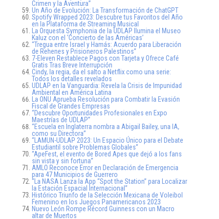
Crimen y la Aventura”
Un Año de Evolución: La Transformación de ChatGPT
Spotify Wrapped 2023: Descubre tus Favoritos del Año
en la Plataforma de Streaming Musical
La Orquesta Symphonia de la UDLAP Ilumina el Museo
Kaluz con el ‘Concierto de las Américas’
“Tregua entre Israel y Hamás: Acuerdo para Liberación
de Rehenes y Prisioneros Palestinos”
7-Eleven Restablece Pagos con Tarjeta y Ofrece Café
Gratis Tras Breve Interrupción
Cindy, la regia, da el salto a Netflix como una serie:
Todos los detalles revelados
UDLAP en la Vanguardia: Revela la Crisis de Impunidad
Ambiental en América Latina
La ONU Aprueba Resolución para Combatir la Evasión
Fiscal de Grandes Empresas
“Descubre Oportunidades Profesionales en Expo
Maestrías de UDLAP”
“Escuela en Inglaterra nombra a Abigail Bailey, una IA,
como su Directora”
“LAMUN-UDLAP 2023: Un Espacio Único para el Debate
Estudiantil sobre Problemas Globales”
“ApeFest, el evento de Bored Apes que dejó a los fans
sin vista y sin fortuna”
AMLO Reconoce Error en Declaración de Emergencia
para 47 Municipios de Guerrero
“La NASA Lanza la App “Spot the Station” para Localizar
la Estación Espacial Internacional”
Histórico Triunfo de la Selección Mexicana de Voleibol
Femenino en los Juegos Panamericanos 2023
Nuevo León Rompe Récord Guinness con un Macro
altar de Muertos