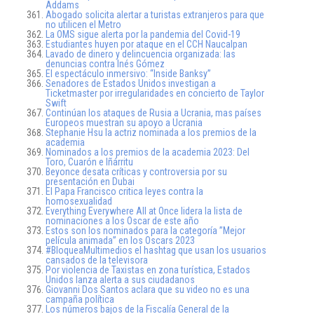
Addams
Abogado solicita alertar a turistas extranjeros para que
no utilicen el Metro
La OMS sigue alerta por la pandemia del Covid-19
Estudiantes huyen por ataque en el CCH Naucalpan
Lavado de dinero y delincuencia organizada: las
denuncias contra Inés Gómez
El espectáculo inmersivo: “Inside Banksy”
Senadores de Estados Unidos investigan a
Ticketmaster por irregularidades en concierto de Taylor
Swift
Continúan los ataques de Rusia a Ucrania, mas países
Europeos muestran su apoyo a Ucrania
Stephanie Hsu la actriz nominada a los premios de la
academia
Nominados a los premios de la academia 2023: Del
Toro, Cuarón e Iñárritu
Beyonce desata críticas y controversia por su
presentación en Dubai
El Papa Francisco critica leyes contra la
homosexualidad
Everything Everywhere All at Once lidera la lista de
nominaciones a los Oscar de este año
Estos son los nominados para la categoría ”Mejor
película animada” en los Oscars 2023
#BloqueaMultimedios el hashtag que usan los usuarios
cansados de la televisora
Por violencia de Taxistas en zona turística, Estados
Unidos lanza alerta a sus ciudadanos
Giovanni Dos Santos aclara que su video no es una
campaña política
Los números bajos de la Fiscalía General de la