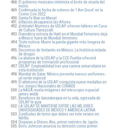
El gobierno mexicano minimiza el brote de viruela del
mono
Confirmada la fecha de estreno de ‘I Am Groot’ en la
Comic-Con 2022
Santa Fe Klan en Marvel
Inflación desaparece las Afores
¡Entérate! Alumnos de UDLAP ofrecen talleres en Casa
de Cultura Tlanezcalli
Dramática victoria de Haití en el Mundial Femenino deja
a México fuera de Mundial femenino
Triste noticia: Muere la panda gigante más longeva de
México
Decomiso de fentanilo en México: La histórica redada
de drogas
La alianza de la UDLAP y la CCE Puebla ofrecerá
programas de formación profesional
UDLAP: Empleabilidad tras una carrera universitaria en
esta institución
Mundial de Qatar: México presenta nuevos uniformes…
¡el verde regresa!
El atletismo de la UDLAP conquista nueve medallas en
los Juegos Nacionales de CONADE
La NASA revela imágenes del telescopio espacial
james webb
Beneficios de danzaterapia en tu vida, egresada de
UDLAP te guía
LA UDLAP SE MANTIENE ENTRE LAS MEJORES
UNIVERSIDADES DE MÉXICO Y AMÉRICA LATINA
3 películas de terror que debes ver este verano en
Netflix.
Disparan a Shinzo Abe, primer ministro de Japón
Boris Johnson anuncia su dimisión como primer