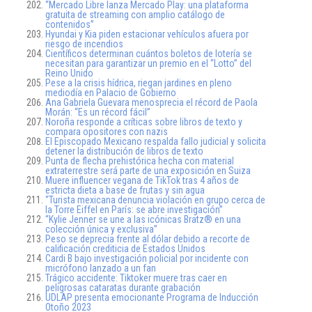
“Mercado Libre lanza Mercado Play: una plataforma
gratuita de streaming con amplio catálogo de
contenidos”
Hyundai y Kia piden estacionar vehículos afuera por
riesgo de incendios
Científicos determinan cuántos boletos de lotería se
necesitan para garantizar un premio en el “Lotto” del
Reino Unido
Pese a la crisis hídrica, riegan jardines en pleno
mediodía en Palacio de Gobierno
Ana Gabriela Guevara menosprecia el récord de Paola
Morán: “Es un récord fácil”
Noroña responde a críticas sobre libros de texto y
compara opositores con nazis
El Episcopado Mexicano respalda fallo judicial y solicita
detener la distribución de libros de texto
Punta de flecha prehistórica hecha con material
extraterrestre será parte de una exposición en Suiza
Muere influencer vegana de TikTok tras 4 años de
estricta dieta a base de frutas y sin agua
“Turista mexicana denuncia violación en grupo cerca de
la Torre Eiffel en París: se abre investigación”
“Kylie Jenner se une a las icónicas Bratz® en una
colección única y exclusiva”
Peso se deprecia frente al dólar debido a recorte de
calificación crediticia de Estados Unidos
Cardi B bajo investigación policial por incidente con
micrófono lanzado a un fan
Trágico accidente: Tiktoker muere tras caer en
peligrosas cataratas durante grabación
UDLAP presenta emocionante Programa de Inducción
Otoño 2023