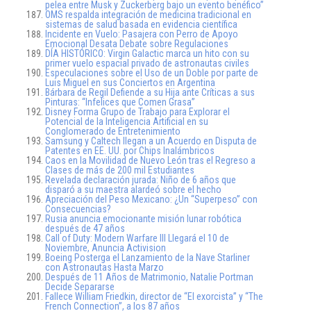
pelea entre Musk y Zuckerberg bajo un evento benéfico”
OMS respalda integración de medicina tradicional en
sistemas de salud basada en evidencia científica
Incidente en Vuelo: Pasajera con Perro de Apoyo
Emocional Desata Debate sobre Regulaciones
DÍA HISTÓRICO: Virgin Galactic marca un hito con su
primer vuelo espacial privado de astronautas civiles
Especulaciones sobre el Uso de un Doble por parte de
Luis Miguel en sus Conciertos en Argentina
Bárbara de Regil Defiende a su Hija ante Críticas a sus
Pinturas: “Infelices que Comen Grasa”
Disney Forma Grupo de Trabajo para Explorar el
Potencial de la Inteligencia Artificial en su
Conglomerado de Entretenimiento
Samsung y Caltech llegan a un Acuerdo en Disputa de
Patentes en EE. UU. por Chips Inalámbricos
Caos en la Movilidad de Nuevo León tras el Regreso a
Clases de más de 200 mil Estudiantes
Revelada declaración jurada: Niño de 6 años que
disparó a su maestra alardeó sobre el hecho
Apreciación del Peso Mexicano: ¿Un “Superpeso” con
Consecuencias?
Rusia anuncia emocionante misión lunar robótica
después de 47 años
Call of Duty: Modern Warfare III Llegará el 10 de
Noviembre, Anuncia Activision
Boeing Posterga el Lanzamiento de la Nave Starliner
con Astronautas Hasta Marzo
Después de 11 Años de Matrimonio, Natalie Portman
Decide Separarse
Fallece William Friedkin, director de “El exorcista” y “The
French Connection”, a los 87 años