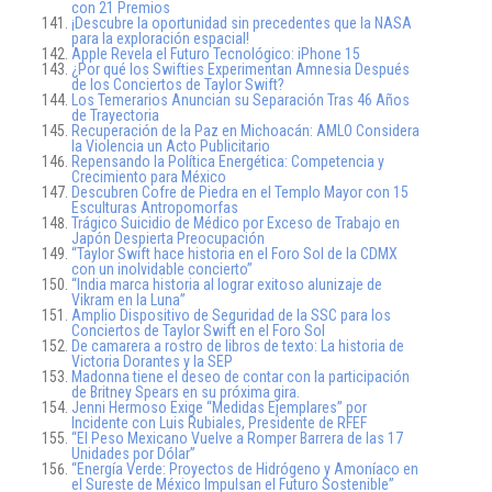
con 21 Premios
¡Descubre la oportunidad sin precedentes que la NASA
para la exploración espacial!
Apple Revela el Futuro Tecnológico: iPhone 15
¿Por qué los Swifties Experimentan Amnesia Después
de los Conciertos de Taylor Swift?
Los Temerarios Anuncian su Separación Tras 46 Años
de Trayectoria
Recuperación de la Paz en Michoacán: AMLO Considera
la Violencia un Acto Publicitario
Repensando la Política Energética: Competencia y
Crecimiento para México
Descubren Cofre de Piedra en el Templo Mayor con 15
Esculturas Antropomorfas
Trágico Suicidio de Médico por Exceso de Trabajo en
Japón Despierta Preocupación
“Taylor Swift hace historia en el Foro Sol de la CDMX
con un inolvidable concierto”
“India marca historia al lograr exitoso alunizaje de
Vikram en la Luna”
Amplio Dispositivo de Seguridad de la SSC para los
Conciertos de Taylor Swift en el Foro Sol
De camarera a rostro de libros de texto: La historia de
Victoria Dorantes y la SEP
Madonna tiene el deseo de contar con la participación
de Britney Spears en su próxima gira.
Jenni Hermoso Exige “Medidas Ejemplares” por
Incidente con Luis Rubiales, Presidente de RFEF
“El Peso Mexicano Vuelve a Romper Barrera de las 17
Unidades por Dólar”
“Energía Verde: Proyectos de Hidrógeno y Amoníaco en
el Sureste de México Impulsan el Futuro Sostenible”