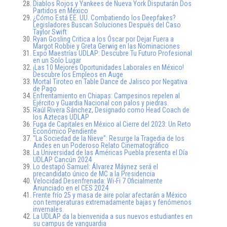
Diablos Rojos y Yankees de Nueva York Disputarán Dos
Partidos en México
¿Cómo Está EE. UU. Combatiendo los Deepfakes?
Legisladores Buscan Soluciones Después del Caso
Taylor Swift
Ryan Gosling Critica a los Óscar por Dejar Fuera a
Margot Robbie y Greta Gerwig en las Nominaciones
Expo Maestrías UDLAP: Descubre Tu Futuro Profesional
en un Solo Lugar
¡Las 10 Mejores Oportunidades Laborales en México!
Descubre los Empleos en Auge
Mortal Tiroteo en Table Dance de Jalisco por Negativa
de Pago
Enfrentamiento en Chiapas: Campesinos repelen al
Ejército y Guardia Nacional con palos y piedras.
Raúl Rivera Sánchez, Designado como Head Coach de
los Aztecas UDLAP
Fuga de Capitales en México al Cierre del 2023: Un Reto
Económico Pendiente
“La Sociedad de la Nieve”: Resurge la Tragedia de los
Andes en un Poderoso Relato Cinematográfico
La Universidad de las Américas Puebla presenta el Día
UDLAP Cancún 2024
Lo destapó Samuel: Álvarez Máynez será el
precandidato único de MC a la Presidencia
Velocidad Desenfrenada: Wi-Fi 7 Oficialmente
Anunciado en el CES 2024
Frente frío 25 y masa de aire polar afectarán a México
con temperaturas extremadamente bajas y fenómenos
invernales.
La UDLAP da la bienvenida a sus nuevos estudiantes en
su campus de vanguardia