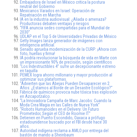
Embajadora de Israel en México critica la postura
neutral del Gobierno
Mexicanos Varados en Israel: Operación de
Repatriación en Marcha
IA en la industria audiovisual: ¿Aliada o amenaza?
Productoras debaten ventajas y riesgos
“FIFA anuncia sedes compartidas para el Mundial de
2030”
UDLAP en el Top 5 de Universidades Privadas de México
Getty Images lanza generador de imágenes con
inteligencia artificial.
Senado aprueba modernización de la CURP: ¡Ahora con
foto, huellas y firma!
IA podría revolucionar la búsqueda de vida en Marte con
un impresionante 90% de precisión, según científicos
“Los Indestructibles 4” sufre un decepcionante estreno
en taquilla
PEMEX logra ahorro millonario y mayor producción al
optimizar sus plataformas.
“Advierten que las Abejas Pueden Desaparecer en 2
Años: ¿Estamos al Borde de un Desastre Ecológico?”
Fábrica de químicos provoca nube tóxica tras explosión
en Azcapotzalco.
“La Innovadora Campaña de Marc Jacobs: Cuando la
Moda Crea Magia en las Calles de Nueva York”
“Robots Humanoides en el Delivery: Un Futuro
Prometedor, Según el CEO de Roomie IT”
Detienen en Puerto Escondido, Oaxaca a prófugo
estadounidense buscado por el FBI desde hace 30
años.
Autoridad indígena reclama a AMLO por entrega del
bastón de mando a Sheinbaum