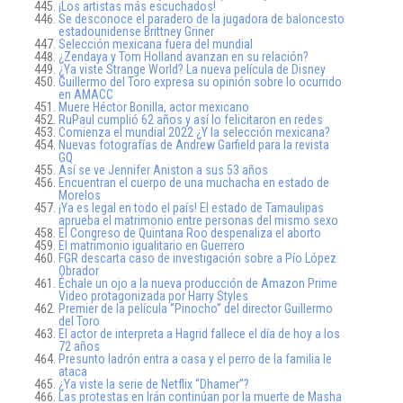
¡Los artistas más escuchados!
Se desconoce el paradero de la jugadora de baloncesto
estadounidense Brittney Griner
Selección mexicana fuera del mundial
¿Zendaya y Tom Holland avanzan en su relación?
¿Ya viste Strange World? La nueva película de Disney
Guillermo del Toro expresa su opinión sobre lo ocurrido
en AMACC
Muere Héctor Bonilla, actor mexicano
RuPaul cumplió 62 años y así lo felicitaron en redes
Comienza el mundial 2022 ¿Y la selección mexicana?
Nuevas fotografías de Andrew Garfield para la revista
GQ
Así se ve Jennifer Aniston a sus 53 años
Encuentran el cuerpo de una muchacha en estado de
Morelos
¡Ya es legal en todo el país! El estado de Tamaulipas
aprueba el matrimonio entre personas del mismo sexo
El Congreso de Quintana Roo despenaliza el aborto
El matrimonio igualitario en Guerrero
FGR descarta caso de investigación sobre a Pío López
Obrador
Échale un ojo a la nueva producción de Amazon Prime
Video protagonizada por Harry Styles
Premier de la película ‘’Pinocho’’ del director Guillermo
del Toro
El actor de interpreta a Hagrid fallece el día de hoy a los
72 años
Presunto ladrón entra a casa y el perro de la familia le
ataca
¿Ya viste la serie de Netflix ‘’Dhamer’’?
Las protestas en Irán continúan por la muerte de Masha