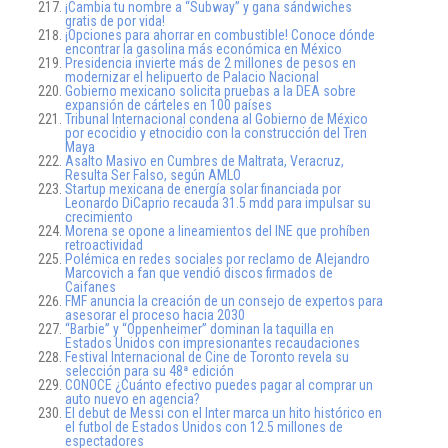
¡Cambia tu nombre a “Subway” y gana sándwiches
gratis de por vida!
¡Opciones para ahorrar en combustible! Conoce dónde
encontrar la gasolina más económica en México
Presidencia invierte más de 2 millones de pesos en
modernizar el helipuerto de Palacio Nacional
Gobierno mexicano solicita pruebas a la DEA sobre
expansión de cárteles en 100 países
Tribunal Internacional condena al Gobierno de México
por ecocidio y etnocidio con la construcción del Tren
Maya
Asalto Masivo en Cumbres de Maltrata, Veracruz,
Resulta Ser Falso, según AMLO
Startup mexicana de energía solar financiada por
Leonardo DiCaprio recauda 31.5 mdd para impulsar su
crecimiento
Morena se opone a lineamientos del INE que prohíben
retroactividad
Polémica en redes sociales por reclamo de Alejandro
Marcovich a fan que vendió discos firmados de
Caifanes
FMF anuncia la creación de un consejo de expertos para
asesorar el proceso hacia 2030
“Barbie” y “Oppenheimer” dominan la taquilla en
Estados Unidos con impresionantes recaudaciones
Festival Internacional de Cine de Toronto revela su
selección para su 48ª edición
CONOCE ¿Cuánto efectivo puedes pagar al comprar un
auto nuevo en agencia?
El debut de Messi con el Inter marca un hito histórico en
el futbol de Estados Unidos con 12.5 millones de
espectadores