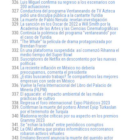
Luis Miguel confirma su regreso a los escenarios con
200 actuaciones
Conductora del programa Ventaneando de TV Azteca
pidió una disculpa pública a la cantante Yuridia
La muerte de Pablo Neruda: revelan investigación
La sanción en los Oscar de 2022 a Will Smith por la
Academia de las Artes y las Ciencias Cinematográficas
Continúa la polémica del programa ”ventaneando” por
el caso de Yuridia
”The Whale” la película de drama protagonizada por
Brendan Fraser
En una plataforma suspendida: así comenzó Rihanna el
medio tiempo del Super Bowl
Suscriptores de Netflix en descontento por las nuevas
políticas
La reciente inflación en México no debería
preocuparnos, comenta el presidente
¿Estás buscando trabajo? Te compartimos las mejores
empresas con sede en México
Vuelve la Feria Internacional del Libro del Palacio de
Minería (FILPM)
El aguacate: el impacto ambiental de las malas
prácticas de cultivo
Regresa el foro internacional: Expo Plásticos 2023
Confirman la muerte del portero Ahmet Eyüp Türkaslan
por el terremoto de Turquía
Madonna recibe críticas por su aspecto en los premios
Grammy 2023
Se ”echan la bolita” entre periódicos corruptos
La ONU afirma que piratas informáticos norcoreanos
robaron activos virtuales
Emiliano Becerril anuncia la muerte del querido actor