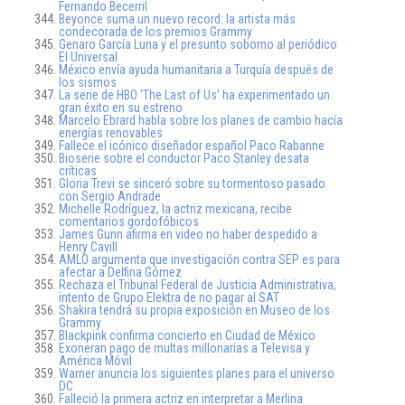
Fernando Becerril
Beyonce suma un nuevo record: la artista más
condecorada de los premios Grammy
Genaro García Luna y el presunto soborno al periódico
El Universal
México envía ayuda humanitaria a Turquía después de
los sismos
La serie de HBO ‘The Last of Us’ ha experimentado un
gran éxito en su estreno
Marcelo Ebrard habla sobre los planes de cambio hacía
energías renovables
Fallece el icónico diseñador español Paco Rabanne
Bioserie sobre el conductor Paco Stanley desata
críticas
Gloria Trevi se sinceró sobre su tormentoso pasado
con Sergio Andrade
Michelle Rodríguez, la actriz mexicana, recibe
comentarios gordofóbicos
James Gunn afirma en video no haber despedido a
Henry Cavill
AMLO argumenta que investigación contra SEP es para
afectar a Delfina Gómez
Rechaza el Tribunal Federal de Justicia Administrativa,
intento de Grupo Elektra de no pagar al SAT
Shakira tendrá su propia exposición en Museo de los
Grammy
Blackpink confirma concierto en Ciudad de México
Exoneran pago de multas millonarias a Televisa y
América Móvil
Warner anuncia los siguientes planes para el universo
DC
Falleció la primera actriz en interpretar a Merlina