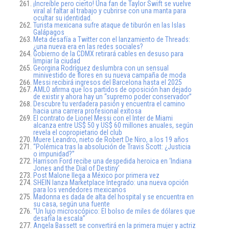
¡Increíble pero cierto! Una fan de Taylor Swift se vuelve
viral al faltar al trabajo y cubrirse con una manta para
ocultar su identidad.
Turista mexicana sufre ataque de tiburón en las Islas
Galápagos
Meta desafía a Twitter con el lanzamiento de Threads:
¿una nueva era en las redes sociales?
Gobierno de la CDMX retirará cables en desuso para
limpiar la ciudad
Georgina Rodríguez deslumbra con un sensual
minivestido de flores en su nueva campaña de moda
Messi recibirá ingresos del Barcelona hasta el 2025
AMLO afirma que los partidos de oposición han dejado
de existir y ahora hay un “supremo poder conservador”
Descubre tu verdadera pasión y encuentra el camino
hacia una carrera profesional exitosa
El contrato de Lionel Messi con el Inter de Miami
alcanza entre US$ 50 y US$ 60 millones anuales, según
revela el copropietario del club
Muere Leandro, nieto de Robert De Niro, a los 19 años
“Polémica tras la absolución de Travis Scott: ¿Justicia
o impunidad?”
Harrison Ford recibe una despedida heroica en ‘Indiana
Jones and the Dial of Destiny’
Post Malone llega a México por primera vez
SHEIN lanza Marketplace Integrado: una nueva opción
para los vendedores mexicanos
Madonna es dada de alta del hospital y se encuentra en
su casa, según una fuente
“Un lujo microscópico: El bolso de miles de dólares que
desafía la escala”
Angela Bassett se convertirá en la primera mujer y actriz