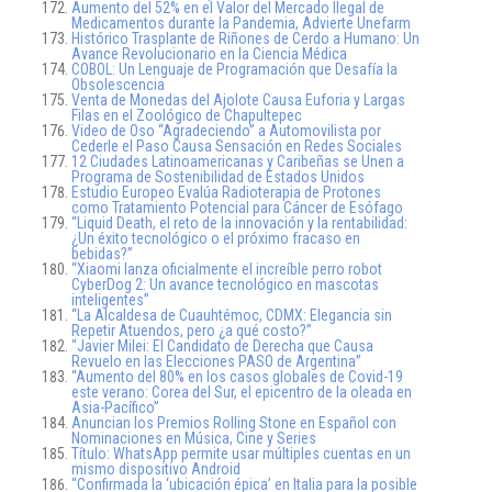
Aumento del 52% en el Valor del Mercado Ilegal de
Medicamentos durante la Pandemia, Advierte Unefarm
Histórico Trasplante de Riñones de Cerdo a Humano: Un
Avance Revolucionario en la Ciencia Médica
COBOL: Un Lenguaje de Programación que Desafía la
Obsolescencia
Venta de Monedas del Ajolote Causa Euforia y Largas
Filas en el Zoológico de Chapultepec
Video de Oso “Agradeciendo” a Automovilista por
Cederle el Paso Causa Sensación en Redes Sociales
12 Ciudades Latinoamericanas y Caribeñas se Unen a
Programa de Sostenibilidad de Estados Unidos
Estudio Europeo Evalúa Radioterapia de Protones
como Tratamiento Potencial para Cáncer de Esófago
“Liquid Death, el reto de la innovación y la rentabilidad:
¿Un éxito tecnológico o el próximo fracaso en
bebidas?”
“Xiaomi lanza oficialmente el increíble perro robot
CyberDog 2: Un avance tecnológico en mascotas
inteligentes”
“La Alcaldesa de Cuauhtémoc, CDMX: Elegancia sin
Repetir Atuendos, pero ¿a qué costo?”
“Javier Milei: El Candidato de Derecha que Causa
Revuelo en las Elecciones PASO de Argentina”
“Aumento del 80% en los casos globales de Covid-19
este verano: Corea del Sur, el epicentro de la oleada en
Asia-Pacífico”
Anuncian los Premios Rolling Stone en Español con
Nominaciones en Música, Cine y Series
Título: WhatsApp permite usar múltiples cuentas en un
mismo dispositivo Android
“Confirmada la ‘ubicación épica’ en Italia para la posible