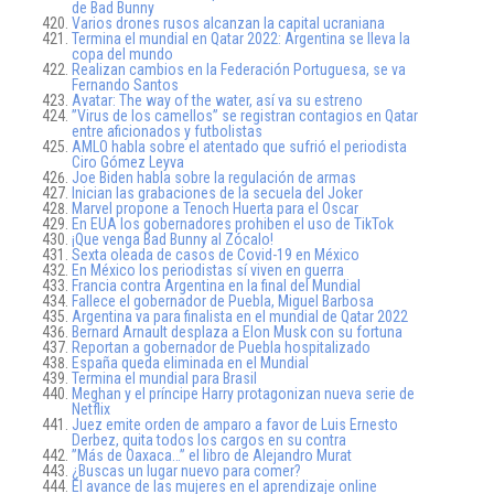
de Bad Bunny
Varios drones rusos alcanzan la capital ucraniana
Termina el mundial en Qatar 2022: Argentina se lleva la
copa del mundo
Realizan cambios en la Federación Portuguesa, se va
Fernando Santos
Avatar: The way of the water, así va su estreno
”Virus de los camellos” se registran contagios en Qatar
entre aficionados y futbolistas
AMLO habla sobre el atentado que sufrió el periodista
Ciro Gómez Leyva
Joe Biden habla sobre la regulación de armas
Inician las grabaciones de la secuela del Joker
Marvel propone a Tenoch Huerta para el Oscar
En EUA los gobernadores prohiben el uso de TikTok
¡Que venga Bad Bunny al Zócalo!
Sexta oleada de casos de Covid-19 en México
En México los periodistas sí viven en guerra
Francia contra Argentina en la final del Mundial
Fallece el gobernador de Puebla, Miguel Barbosa
Argentina va para finalista en el mundial de Qatar 2022
Bernard Arnault desplaza a Elon Musk con su fortuna
Reportan a gobernador de Puebla hospitalizado
España queda eliminada en el Mundial
Termina el mundial para Brasil
Meghan y el príncipe Harry protagonizan nueva serie de
Netflix
Juez emite orden de amparo a favor de Luis Ernesto
Derbez, quita todos los cargos en su contra
”Más de Oaxaca…” el libro de Alejandro Murat
¿Buscas un lugar nuevo para comer?
El avance de las mujeres en el aprendizaje online