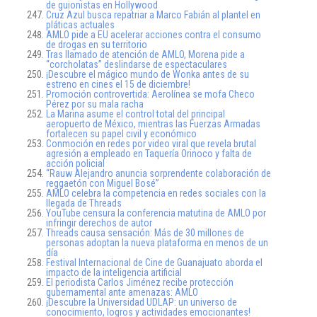
de guionistas en Hollywood
Cruz Azul busca repatriar a Marco Fabián al plantel en
pláticas actuales
AMLO pide a EU acelerar acciones contra el consumo
de drogas en su territorio
Tras llamado de atención de AMLO, Morena pide a
“corcholatas” deslindarse de espectaculares
¡Descubre el mágico mundo de Wonka antes de su
estreno en cines el 15 de diciembre!
Promoción controvertida: Aerolínea se mofa Checo
Pérez por su mala racha
La Marina asume el control total del principal
aeropuerto de México, mientras las Fuerzas Armadas
fortalecen su papel civil y económico
Conmoción en redes por video viral que revela brutal
agresión a empleado en Taquería Orinoco y falta de
acción policial
“Rauw Alejandro anuncia sorprendente colaboración de
reggaetón con Miguel Bosé”
AMLO celebra la competencia en redes sociales con la
llegada de Threads
YouTube censura la conferencia matutina de AMLO por
infringir derechos de autor
Threads causa sensación: Más de 30 millones de
personas adoptan la nueva plataforma en menos de un
día
Festival Internacional de Cine de Guanajuato aborda el
impacto de la inteligencia artificial
El periodista Carlos Jiménez recibe protección
gubernamental ante amenazas: AMLO
¡Descubre la Universidad UDLAP: un universo de
conocimiento, logros y actividades emocionantes!