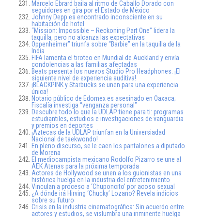
Marcelo Ebrard baila al ritmo de Caballo Dorado con
seguidores en gira por el Estado de México
Johnny Depp es encontrado inconsciente en su
habitación de hotel
“Mission: Impossible – Reckoning Part One” lidera la
taquilla, pero no alcanza las expectativas
Oppenheimer” triunfa sobre “Barbie” en la taquilla de la
India
FIFA lamenta el tiroteo en Mundial de Auckland y envía
condolencias a las familias afectadas
Beats presenta los nuevos Studio Pro Headphones: ¡El
siguiente nivel de experiencia auditiva!
¡BLACKPINK y Starbucks se unen para una experiencia
única!
Notario público de Edomex es asesinado en Oaxaca;
Fiscalía investiga “venganza personal”
Descubre todo lo que la UDLAP tiene para ti: programas
estudiantiles, estudios e investigaciones de vanguardia
y premios en deportes
¡Aztecas de la UDLAP triunfan en la Universiadad
Nacional de taekwondo!
En pleno discurso, se le caen los pantalones a diputado
de Morena
El mediocampista mexicano Rodolfo Pizarro se une al
AEK Atenas para la próxima temporada
Actores de Hollywood se unen a los guionistas en una
histórica huelga en la industria del entretenimiento
Vinculan a proceso a ‘Chuponcito’ por acoso sexual
¿A dónde irá Hirving ‘Chucky’ Lozano? Revela indicios
sobre su futuro
Crisis en la industria cinematográfica: Sin acuerdo entre
actores y estudios, se vislumbra una inminente huelga