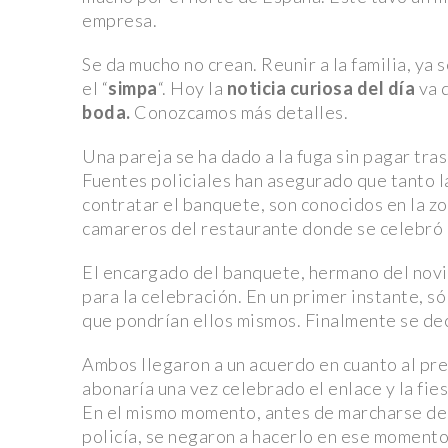
Seguridad y Reciclaje
empresa.
Profepa rescata elefanta en condiciones precarias 
Se da mucho no crean. Reunir a la familia, ya
carretera
el “
simpa
“. Hoy la
noticia curiosa del día
va 
boda.
Conozcamos más detalles.
Fallece Sasha Montenegro, ícono del “Cine de fichera
del expresidente López Portillo
Una pareja se ha dado a la fuga sin pagar tra
Deadpool 3: Hugh Jackman lanza un ‘dardo’ al estreno d
Fuentes policiales han asegurado que tanto 
contratar el banquete, son conocidos en la zo
Ryan Reynolds le responde
camareros del restaurante donde se celebró 
¡Kansas City Chiefs se coronan como campeones de 
El encargado del banquete, hermano del novio,
una emocionante final!
para la celebración. En un primer instante, só
Espectacular estreno de ‘Dune: Parte Dos’ en el Au
que pondrían ellos mismos. Finalmente se dec
Nacional: Timothée Chalamet, Zendaya y elenco deslu
Ambos llegaron a un acuerdo en cuanto al preci
alfombra roja.
abonaría una vez celebrado el enlace y la fie
Audi advierte a trabajadores: estabilidad laboral en ju
En el mismo momento, antes de marcharse del l
se decide el futuro de la huelga
policía, se negaron a hacerlo en ese momento