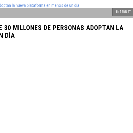
INTERNET
 un Duelo
E 30 MILLONES DE PERSONAS ADOPTAN LA
o Puede Ser
N DÍA
acidad y
Busca de
el Próximo
cadas de
rimen y la