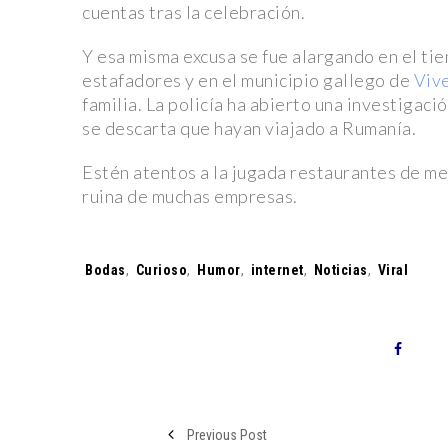
cuentas tras la celebración.
Resguardo y recuperación en el Zoológico Tamatán
lince y ocelote reciben atención integral
Y esa misma excusa se fue alargando en el ti
estafadores y en el municipio gallego de
Viv
Fallece Pilo Chistes, el reconocido comediante no
familia. La policía ha abierto una investigaci
Montemorelos
se descarta que hayan viajado a Rumanía.
Retiro Masivo de Honda: 750 mil Vehículos con Defe
Estén atentos a la jugada restaurantes de m
Sensor de Airbag
ruina de muchas empresas.
Apple lanza Apple Vision Pro, su innovadora solución 
aumentada para profesionales
Tags:
Bodas
,
Curioso
,
Humor
,
internet
,
Noticias
,
Viral
Nayib Bukele es reelegido como presidente de El Sa
medio de controversias
Diablos Rojos y Yankees de Nueva York Disputarán Do
en México
¿Cómo Está EE. UU. Combatiendo los Deepfakes? Le
Buscan Soluciones Después del Caso Taylor S
Previous Post