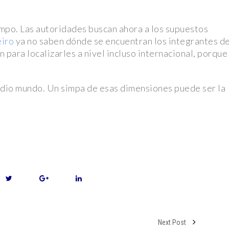
: Osezna,
empo. Las autoridades buscan ahora a los supuestos
eiro
ya no saben dónde se encuentran los integrantes de
rteño de
ón para localizarles a nivel incluso internacional, porque
cto en el
edio mundo. Un simpa de esas dimensiones puede ser la
de realidad
lvador en
s Partidos
gisladores
wift
Next Post