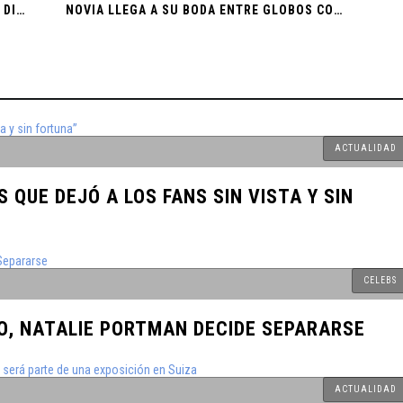
TAMBIÉN EN "EL NORTE" MIGUEL ACORTA DISTANCIAS
NOVIA LLEGA A SU BODA ENTRE GLOBOS COMO EN UP
got Robbie y
nal en un
! Descubre
ACTUALIDAD
va de Pago
 QUE DEJÓ A LOS FANS SIN VISTA Y SIN
jército y
 de los
CELEBS
O, NATALIE PORTMAN DECIDE SEPARARSE
n Reto
 Andes en un
ACTUALIDAD