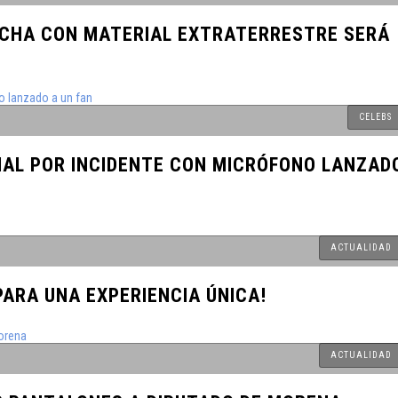
ECHA CON MATERIAL EXTRATERRESTRE SERÁ
Día UDLAP
dato único
CELEBS
ado en el
CIAL POR INCIDENTE CON MICRÓFONO LANZAD
xico con
vernales.
ACTUALIDAD
es en su
PARA UNA EXPERIENCIA ÚNICA!
 en EE. UU.
ACTUALIDAD
l Tetris y