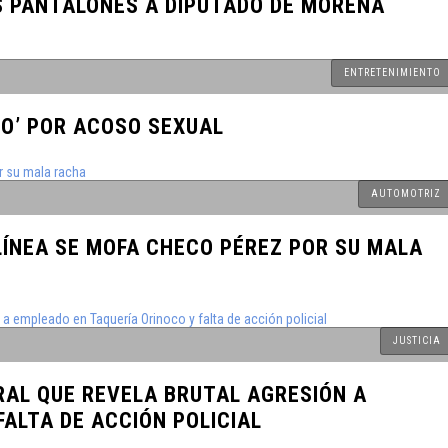
OS PANTALONES A DIPUTADO DE MORENA
de Nuevo
ENTRETENIMIENTO
buciones a
O’ POR ACOSO SEXUAL
RAR A SUS
AUTOMOTRIZ
 2024
Maestría
ÍNEA SE MOFA CHECO PÉREZ POR SU MALA
N ALGUNOS
JUSTICIA
ente test
RAL QUE REVELA BRUTAL AGRESIÓN A
ALTA DE ACCIÓN POLICIAL
ro del Agua