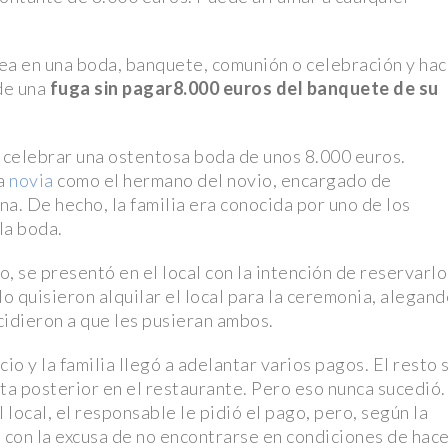
cercana a
 sea en una boda, banquete, comunión o celebración y ha
de una
fuga sin pagar
8.000 euros del banquete de su
s” y viuda
s celebrar una ostentosa boda de unos 8.000 euros.
el tráiler y
la
novia
como el hermano del novio, encargado de
na. De hecho, la familia era conocida por uno de los
la boda.
la NFL en
 se presentó en el local con la intención de reservarlo
lo quisieron alquilar el local para la ceremonia, alegan
ditorio
idieron a que les pusieran ambos.
mbran en la
o y la familia llegó a adelantar varios pagos. El resto 
sta posterior en el restaurante. Pero eso nunca sucedió.
ego mientras
ocal, el responsable le pidió el pago, pero, según la
 con la excusa de no encontrarse en condiciones de hac