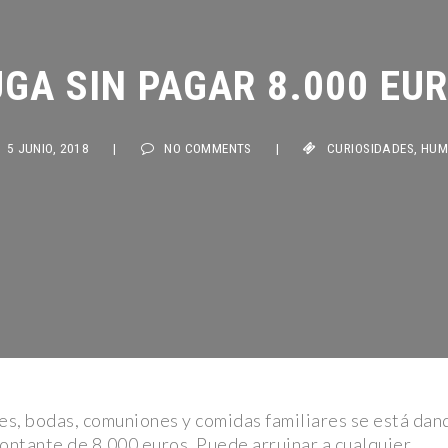
a: Rolling
GA SIN PAGAR 8.000 EUR
ta Jaime
 JUNIO, 2018
|
NO COMMENTS
|
CURIOSIDADES
,
HUMOR
Galaxia y
ata a dos
en” para
a Peluche:
es, bodas, comuniones y comidas familiares se está dan
antizan
ontante de 8.000 euros. Puede arruinar a cualquier