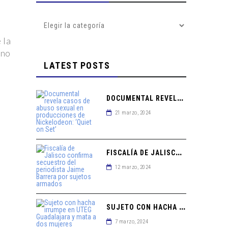
 la
 no
LATEST POSTS
D
OCUMENTAL REVELA CASOS DE ABUSO SEXUAL EN PRODUCCIONES DE NICKELODEON: ‘QUIET ON SET’
21 marzo, 2024
F
ISCALÍA DE JALISCO CONFIRMA SECUESTRO DEL PERIODISTA JAIME BARRERA POR SUJETOS ARMADOS
12 marzo, 2024
S
UJETO CON HACHA IRRUMPE EN UTEG GUADALAJARA Y MATA A DOS MUJERES
7 marzo, 2024